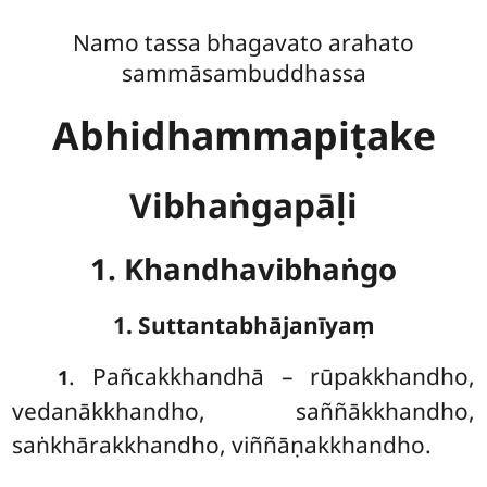
Namo tassa bhagavato arahato
sammāsambuddhassa
Abhidhammapiṭake
Vibhaṅgapāḷi
1. Khandhavibhaṅgo
1. Suttantabhājanīyaṃ
. Pañcakkhandhā
– rūpakkhandho,
1
vedanākkhandho, saññākkhandho,
saṅkhārakkhandho, viññāṇakkhandho.