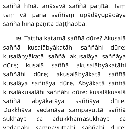
saññā hīnā, anāsavā saññā paṇītā. Taṃ
taṃ vā pana saññaṃ upādāyupādāya
saññā hīnā paṇītā daṭṭhabbā.
. Tattha katamā saññā dūre? Akusalā
19
saññā kusalābyākatāhi saññāhi dūre;
kusalābyākatā saññā akusalāya saññāya
dūre; kusalā saññā akusalābyākatāhi
saññāhi dūre; akusalābyākatā saññā
kusalāya saññāya dūre. Abyākatā saññā
kusalākusalāhi saññāhi dūre; kusalākusalā
saññā abyākatāya saññāya dūre.
Dukkhāya vedanāya sampayuttā saññā
sukhāya ca adukkhamasukhāya
ca
vedanāhi sampayuttāhi saññāhi dūre;