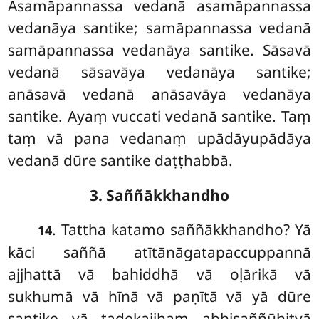
Asamāpannassa vedanā asamāpannassa
vedanāya santike; samāpannassa vedanā
samāpannassa vedanāya santike. Sāsavā
vedanā sāsavāya vedanāya santike;
anāsavā vedanā anāsavāya vedanāya
santike. Ayaṃ vuccati vedanā santike. Taṃ
taṃ vā pana vedanaṃ upādāyupādāya
vedanā dūre santike daṭṭhabbā.
3. Saññākkhandho
. Tattha
katamo saññākkhandho? Yā
14
kāci saññā atītānāgatapaccuppannā
ajjhattā vā bahiddhā vā oḷārikā vā
sukhumā vā hīnā vā paṇītā vā yā dūre
santike vā tadekajjhaṃ abhisaññūhitvā