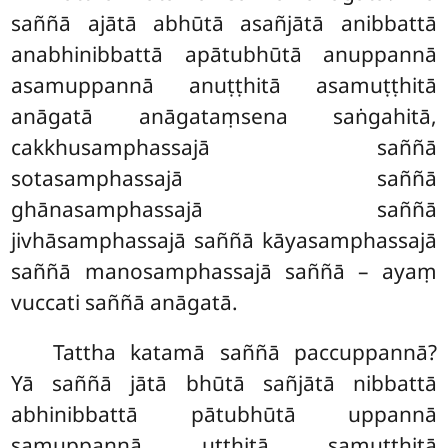
saññā ajātā abhūtā asañjātā anibbattā
anabhinibbattā apātubhūtā anuppannā
asamuppannā anuṭṭhitā asamuṭṭhitā
anāgatā anāgataṃsena saṅgahitā,
cakkhusamphassajā saññā
sotasamphassajā saññā
ghānasamphassajā saññā
jivhāsamphassajā saññā kāyasamphassajā
saññā manosamphassajā saññā – ayaṃ
vuccati saññā anāgatā.
Tattha katamā saññā paccuppannā?
Yā saññā jātā bhūtā sañjātā nibbattā
abhinibbattā pātubhūtā uppannā
samuppannā uṭṭhitā samuṭṭhitā