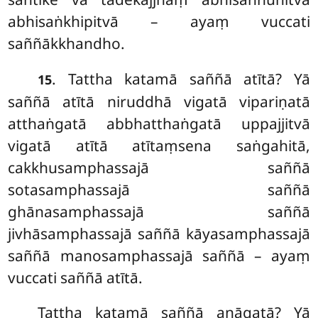
abhisaṅkhipitvā – ayaṃ vuccati
saññākkhandho.
. Tattha katamā saññā atītā? Yā
15
saññā atītā niruddhā vigatā vipariṇatā
atthaṅgatā abbhatthaṅgatā uppajjitvā
vigatā atītā atītaṃsena saṅgahitā,
cakkhusamphassajā saññā
sotasamphassajā saññā
ghānasamphassajā saññā
jivhāsamphassajā saññā kāyasamphassajā
saññā manosamphassajā saññā – ayaṃ
vuccati saññā atītā.
Tattha katamā saññā anāgatā? Yā