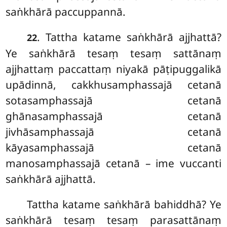
saṅkhārā paccuppannā.
. Tattha katame saṅkhārā ajjhattā?
22
Ye saṅkhārā tesaṃ tesaṃ sattānaṃ
ajjhattaṃ paccattaṃ niyakā pāṭipuggalikā
upādinnā, cakkhusamphassajā cetanā
sotasamphassajā cetanā
ghānasamphassajā cetanā
jivhāsamphassajā cetanā
kāyasamphassajā cetanā
manosamphassajā cetanā – ime vuccanti
saṅkhārā ajjhattā.
Tattha katame saṅkhārā bahiddhā? Ye
saṅkhārā tesaṃ tesaṃ parasattānaṃ