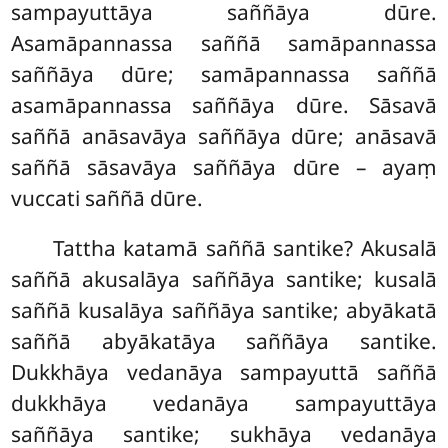
sampayuttāya saññāya dūre.
Asamāpannassa saññā samāpannassa
saññāya dūre; samāpannassa
saññā
asamāpannassa saññāya dūre. Sāsavā
saññā anāsavāya saññāya dūre; anāsavā
saññā sāsavāya saññāya dūre – ayaṃ
vuccati saññā dūre.
Tattha katamā saññā santike? Akusalā
saññā akusalāya saññāya santike; kusalā
saññā kusalāya saññāya santike; abyākatā
saññā abyākatāya saññāya santike.
Dukkhāya vedanāya sampayuttā saññā
dukkhāya vedanāya sampayuttāya
saññāya santike; sukhāya vedanāya