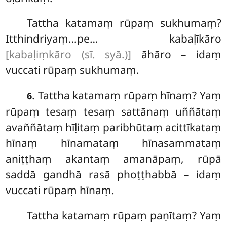
Tattha katamaṃ rūpaṃ sukhumaṃ?
Itthindriyaṃ…pe… kabaḷīkāro
[kabaḷiṃkāro (sī. syā.)]
āhāro – idaṃ
vuccati rūpaṃ sukhumaṃ.
. Tattha katamaṃ rūpaṃ hīnaṃ? Yaṃ
6
rūpaṃ tesaṃ tesaṃ sattānaṃ uññātaṃ
avaññātaṃ hīḷitaṃ paribhūtaṃ acittīkataṃ
hīnaṃ hīnamataṃ hīnasammataṃ
aniṭṭhaṃ akantaṃ amanāpaṃ, rūpā
saddā gandhā rasā phoṭṭhabbā – idaṃ
vuccati rūpaṃ hīnaṃ.
Tattha katamaṃ rūpaṃ paṇītaṃ? Yaṃ