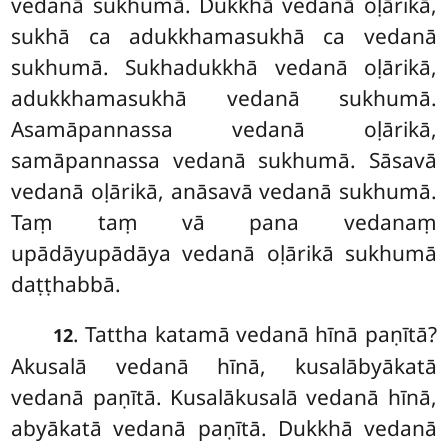
vedanā sukhumā. Dukkhā
vedanā oḷārikā,
sukhā ca adukkhamasukhā ca vedanā
sukhumā. Sukhadukkhā vedanā oḷārikā,
adukkhamasukhā vedanā sukhumā.
Asamāpannassa vedanā oḷārikā,
samāpannassa vedanā sukhumā. Sāsavā
vedanā oḷārikā, anāsavā vedanā sukhumā.
Taṃ taṃ vā pana vedanaṃ
upādāyupādāya vedanā oḷārikā sukhumā
daṭṭhabbā.
. Tattha
katamā vedanā hīnā paṇītā?
12
Akusalā vedanā hīnā, kusalābyākatā
vedanā paṇītā. Kusalākusalā vedanā hīnā,
abyākatā vedanā paṇītā. Dukkhā vedanā