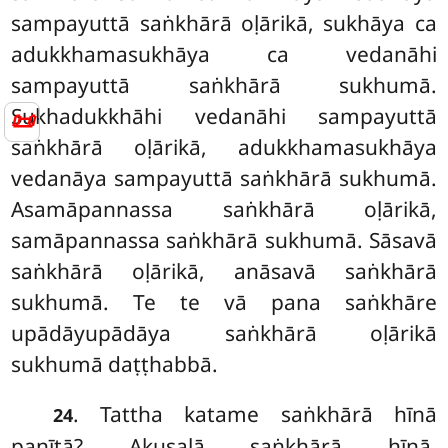
sampayuttā saṅkhārā oḷārikā, sukhāya ca
adukkhamasukhāya ca vedanāhi
sampayuttā saṅkhārā sukhumā.
Sukhadukkhāhi vedanāhi sampayuttā
📜
saṅkhārā oḷārikā, adukkhamasukhāya
vedanāya sampayuttā saṅkhārā sukhumā.
Asamāpannassa saṅkhārā oḷārikā,
samāpannassa saṅkhārā sukhumā. Sāsavā
saṅkhārā oḷārikā, anāsavā saṅkhārā
sukhumā. Te te vā pana saṅkhāre
upādāyupādāya saṅkhārā oḷārikā
sukhumā daṭṭhabbā.
. Tattha katame saṅkhārā hīnā
24
paṇītā? Akusalā saṅkhārā hīnā,