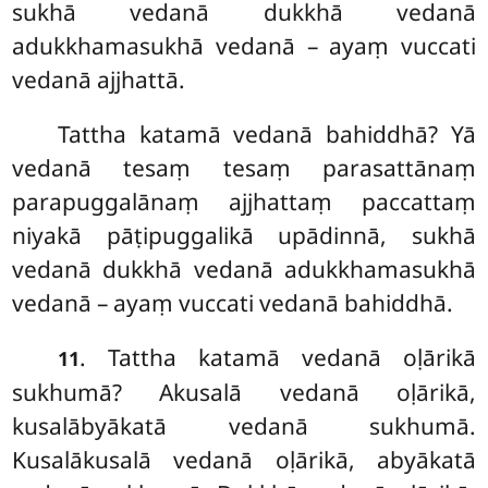
sukhā vedanā dukkhā vedanā
adukkhamasukhā vedanā – ayaṃ vuccati
vedanā ajjhattā.
Tattha katamā vedanā bahiddhā? Yā
vedanā tesaṃ tesaṃ parasattānaṃ
parapuggalānaṃ ajjhattaṃ paccattaṃ
niyakā pāṭipuggalikā upādinnā, sukhā
vedanā dukkhā vedanā adukkhamasukhā
vedanā – ayaṃ vuccati vedanā bahiddhā.
. Tattha
katamā vedanā oḷārikā
11
sukhumā? Akusalā vedanā oḷārikā,
kusalābyākatā vedanā sukhumā.
Kusalākusalā vedanā oḷārikā, abyākatā