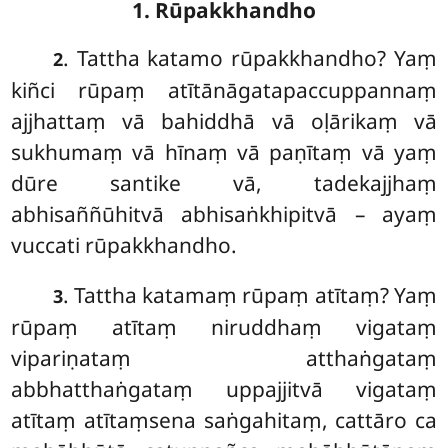
1. Rūpakkhandho
. Tattha
katamo rūpakkhandho? Yaṃ
2
kiñci rūpaṃ atītānāgatapaccuppannaṃ
ajjhattaṃ vā bahiddhā vā oḷārikaṃ vā
sukhumaṃ vā hīnaṃ vā paṇītaṃ vā yaṃ
dūre santike vā, tadekajjhaṃ
abhisaññūhitvā abhisaṅkhipitvā – ayaṃ
vuccati rūpakkhandho.
. Tattha katamaṃ rūpaṃ atītaṃ? Yaṃ
3
rūpaṃ atītaṃ niruddhaṃ vigataṃ
vipariṇataṃ atthaṅgataṃ
abbhatthaṅgataṃ uppajjitvā vigataṃ
atītaṃ atītaṃsena saṅgahitaṃ, cattāro ca