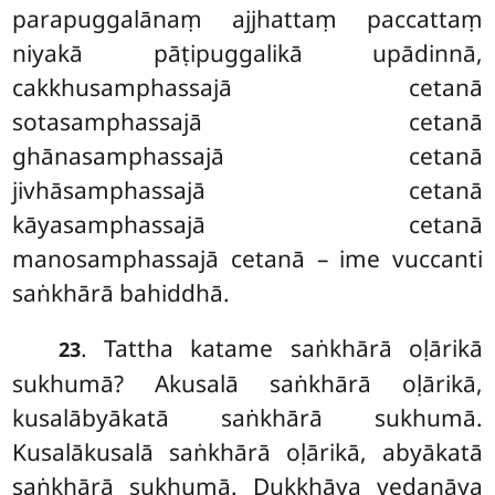
parapuggalānaṃ ajjhattaṃ paccattaṃ
niyakā pāṭipuggalikā upādinnā,
cakkhusamphassajā cetanā
sotasamphassajā cetanā
ghānasamphassajā cetanā
jivhāsamphassajā cetanā
kāyasamphassajā cetanā
manosamphassajā cetanā – ime vuccanti
saṅkhārā bahiddhā.
. Tattha
katame saṅkhārā oḷārikā
23
sukhumā? Akusalā saṅkhārā oḷārikā,
kusalābyākatā saṅkhārā sukhumā.
Kusalākusalā saṅkhārā oḷārikā, abyākatā
saṅkhārā sukhumā. Dukkhāya vedanāya