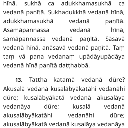
hīnā, sukhā ca adukkhamasukhā ca
vedanā paṇītā. Sukhadukkhā vedanā hīnā,
adukkhamasukhā vedanā paṇītā.
Asamāpannassa vedanā hīnā,
samāpannassa vedanā paṇītā. Sāsavā
vedanā hīnā, anāsavā vedanā paṇītā. Taṃ
taṃ vā pana vedanaṃ upādāyupādāya
vedanā hīnā paṇītā daṭṭhabbā.
. Tattha katamā vedanā dūre?
13
Akusalā vedanā kusalābyākatāhi vedanāhi
dūre; kusalābyākatā vedanā akusalāya
vedanāya dūre; kusalā vedanā
akusalābyākatāhi vedanāhi dūre;
akusalābyākatā vedanā kusalāya vedanāya