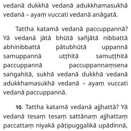
vedanā dukkhā vedanā adukkhamasukhā
vedanā – ayaṃ vuccati vedanā anāgatā.
Tattha katamā vedanā paccuppannā?
Yā vedanā jātā bhūtā sañjātā
nibbattā
abhinibbattā pātubhūtā uppannā
samuppannā uṭṭhitā samuṭṭhitā
paccuppannā paccuppannaṃsena
saṅgahitā, sukhā vedanā dukkhā vedanā
adukkhamasukhā vedanā – ayaṃ vuccati
vedanā paccuppannā.
. Tattha katamā vedanā ajjhattā? Yā
10
vedanā tesaṃ tesaṃ sattānaṃ ajjhattaṃ
paccattaṃ niyakā pāṭipuggalikā upādinnā,