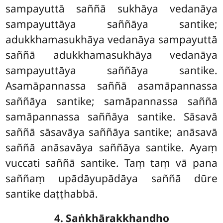
sampayuttā saññā sukhāya vedanāya
sampayuttāya saññāya santike;
adukkhamasukhāya vedanāya sampayuttā
saññā adukkhamasukhāya vedanāya
sampayuttāya saññāya santike.
Asamāpannassa saññā asamāpannassa
saññāya santike; samāpannassa saññā
samāpannassa saññāya santike. Sāsavā
saññā
sāsavāya saññāya santike; anāsavā
saññā anāsavāya saññāya santike. Ayaṃ
vuccati saññā santike. Taṃ taṃ vā pana
saññaṃ upādāyupādāya saññā dūre
santike daṭṭhabbā.
4. Saṅkhārakkhandho