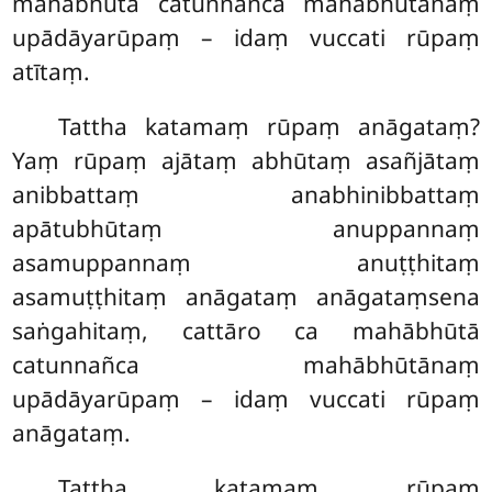
mahābhūtā catunnañca mahābhūtānaṃ
upādāyarūpaṃ – idaṃ vuccati rūpaṃ
atītaṃ.
Tattha katamaṃ rūpaṃ anāgataṃ?
Yaṃ rūpaṃ ajātaṃ abhūtaṃ asañjātaṃ
anibbattaṃ anabhinibbattaṃ
apātubhūtaṃ anuppannaṃ
asamuppannaṃ anuṭṭhitaṃ
asamuṭṭhitaṃ anāgataṃ anāgataṃsena
saṅgahitaṃ, cattāro ca mahābhūtā
catunnañca mahābhūtānaṃ
upādāyarūpaṃ – idaṃ vuccati rūpaṃ
anāgataṃ.
Tattha
katamaṃ rūpaṃ