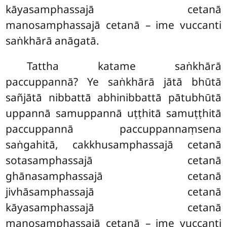
kāyasamphassajā cetanā
manosamphassajā cetanā – ime vuccanti
saṅkhārā anāgatā.
Tattha katame saṅkhārā
paccuppannā? Ye saṅkhārā jātā bhūtā
sañjātā nibbattā abhinibbattā pātubhūtā
uppannā samuppannā uṭṭhitā samuṭṭhitā
paccuppannā
paccuppannaṃsena
saṅgahitā, cakkhusamphassajā cetanā
sotasamphassajā cetanā
ghānasamphassajā cetanā
jivhāsamphassajā cetanā
kāyasamphassajā cetanā
manosamphassajā
cetanā – ime vuccanti