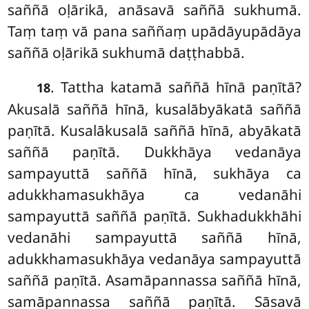
saññā oḷārikā, anāsavā saññā sukhumā.
Taṃ taṃ vā pana saññaṃ upādāyupādāya
saññā oḷārikā sukhumā daṭṭhabbā.
. Tattha katamā saññā hīnā paṇītā?
18
Akusalā saññā hīnā, kusalābyākatā saññā
paṇītā. Kusalākusalā saññā hīnā, abyākatā
saññā paṇītā. Dukkhāya vedanāya
sampayuttā saññā hīnā, sukhāya ca
adukkhamasukhāya ca vedanāhi
sampayuttā saññā paṇītā. Sukhadukkhāhi
vedanāhi sampayuttā saññā hīnā,
adukkhamasukhāya vedanāya sampayuttā
saññā paṇītā. Asamāpannassa saññā hīnā,
samāpannassa saññā paṇītā. Sāsavā