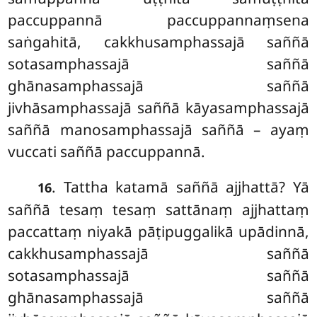
paccuppannā paccuppannaṃsena
saṅgahitā, cakkhusamphassajā saññā
sotasamphassajā saññā
ghānasamphassajā saññā
jivhāsamphassajā saññā kāyasamphassajā
saññā manosamphassajā saññā – ayaṃ
vuccati saññā paccuppannā.
. Tattha
katamā saññā ajjhattā? Yā
16
saññā tesaṃ tesaṃ sattānaṃ ajjhattaṃ
paccattaṃ niyakā pāṭipuggalikā upādinnā,
cakkhusamphassajā saññā
sotasamphassajā saññā
ghānasamphassajā saññā