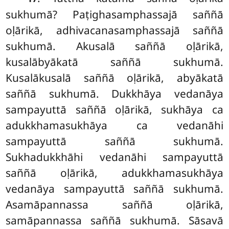
sukhumā? Paṭighasamphassajā saññā
oḷārikā, adhivacanasamphassajā saññā
sukhumā. Akusalā saññā oḷārikā,
kusalābyākatā saññā sukhumā.
Kusalākusalā saññā oḷārikā, abyākatā
saññā sukhumā. Dukkhāya vedanāya
sampayuttā saññā oḷārikā, sukhāya ca
adukkhamasukhāya ca vedanāhi
sampayuttā saññā sukhumā.
Sukhadukkhāhi vedanāhi sampayuttā
saññā oḷārikā
, adukkhamasukhāya
vedanāya sampayuttā saññā sukhumā.
Asamāpannassa saññā oḷārikā,
samāpannassa saññā sukhumā. Sāsavā