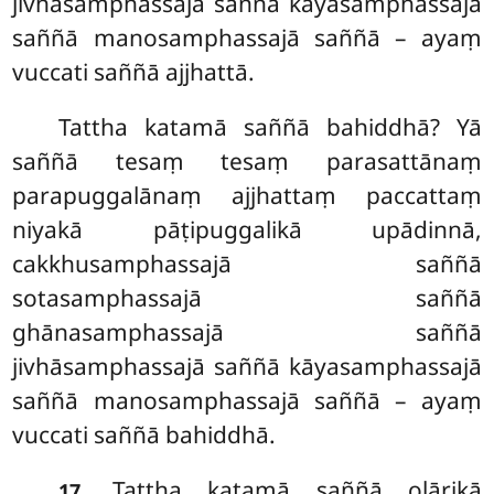
jivhāsamphassajā saññā kāyasamphassajā
saññā manosamphassajā saññā – ayaṃ
vuccati saññā ajjhattā.
Tattha
katamā saññā bahiddhā? Yā
saññā tesaṃ tesaṃ parasattānaṃ
parapuggalānaṃ ajjhattaṃ paccattaṃ
niyakā pāṭipuggalikā upādinnā,
cakkhusamphassajā saññā
sotasamphassajā saññā
ghānasamphassajā saññā
jivhāsamphassajā saññā kāyasamphassajā
saññā manosamphassajā saññā – ayaṃ
vuccati saññā bahiddhā.
. Tattha
katamā saññā oḷārikā
17