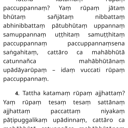
paccuppannaṃ? Yaṃ rūpaṃ jātaṃ
bhūtaṃ sañjātaṃ nibbattaṃ
abhinibbattaṃ pātubhūtaṃ uppannaṃ
samuppannaṃ uṭṭhitaṃ samuṭṭhitaṃ
paccuppannaṃ paccuppannaṃsena
saṅgahitaṃ, cattāro
ca mahābhūtā
catunnañca mahābhūtānaṃ
upādāyarūpaṃ – idaṃ vuccati rūpaṃ
paccuppannaṃ.
. Tattha katamaṃ rūpaṃ ajjhattaṃ?
4
Yaṃ rūpaṃ tesaṃ tesaṃ sattānaṃ
ajjhattaṃ paccattaṃ niyakaṃ
pāṭipuggalikaṃ upādinnaṃ, cattāro ca