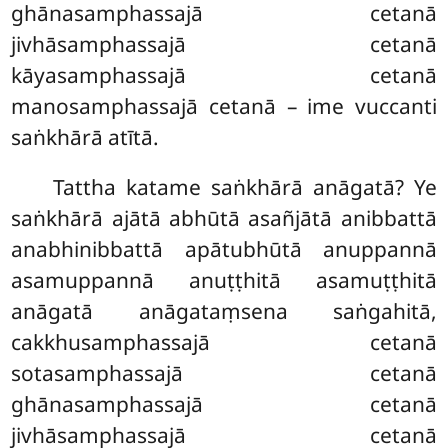
ghānasamphassajā cetanā
jivhāsamphassajā cetanā
kāyasamphassajā cetanā
manosamphassajā cetanā – ime vuccanti
saṅkhārā atītā.
Tattha katame saṅkhārā anāgatā? Ye
saṅkhārā ajātā abhūtā asañjātā anibbattā
anabhinibbattā apātubhūtā anuppannā
asamuppannā anuṭṭhitā asamuṭṭhitā
anāgatā anāgataṃsena saṅgahitā,
cakkhusamphassajā cetanā
sotasamphassajā cetanā
ghānasamphassajā cetanā
jivhāsamphassajā cetanā