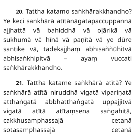
. Tattha katamo saṅkhārakkhandho?
20
Ye keci saṅkhārā atītānāgatapaccuppannā
ajjhattā vā bahiddhā vā oḷārikā vā
sukhumā vā hīnā
vā paṇītā vā ye dūre
santike vā, tadekajjhaṃ abhisaññūhitvā
abhisaṅkhipitvā – ayaṃ vuccati
saṅkhārakkhandho.
. Tattha katame saṅkhārā atītā? Ye
21
saṅkhārā atītā niruddhā vigatā vipariṇatā
atthaṅgatā abbhatthaṅgatā uppajjitvā
vigatā atītā atītaṃsena saṅgahitā,
cakkhusamphassajā cetanā
sotasamphassajā cetanā