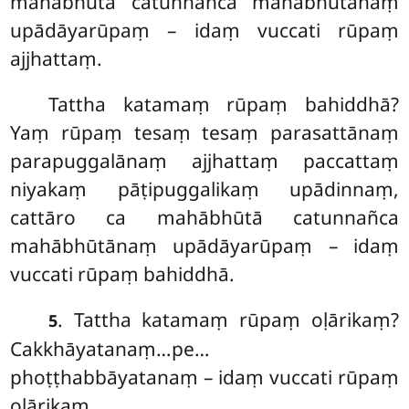
mahābhūtā catunnañca mahābhūtānaṃ
upādāyarūpaṃ – idaṃ vuccati rūpaṃ
ajjhattaṃ.
Tattha katamaṃ rūpaṃ bahiddhā?
Yaṃ rūpaṃ tesaṃ tesaṃ parasattānaṃ
parapuggalānaṃ ajjhattaṃ paccattaṃ
niyakaṃ pāṭipuggalikaṃ upādinnaṃ,
cattāro ca mahābhūtā catunnañca
mahābhūtānaṃ upādāyarūpaṃ – idaṃ
vuccati rūpaṃ bahiddhā.
. Tattha
katamaṃ rūpaṃ oḷārikaṃ?
5
Cakkhāyatanaṃ…pe…
phoṭṭhabbāyatanaṃ – idaṃ vuccati rūpaṃ
oḷārikaṃ.