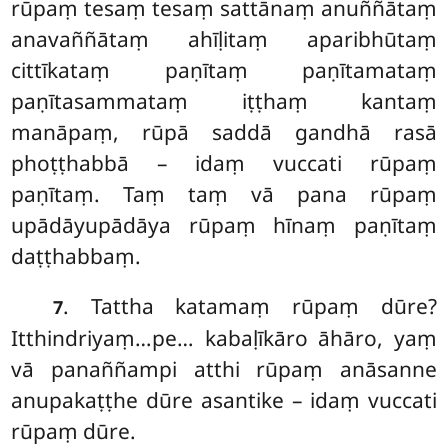
rūpaṃ tesaṃ tesaṃ sattānaṃ anuññātaṃ
anavaññātaṃ ahīḷitaṃ aparibhūtaṃ
cittīkataṃ paṇītaṃ paṇītamataṃ
paṇītasammataṃ iṭṭhaṃ kantaṃ
manāpaṃ, rūpā saddā gandhā rasā
phoṭṭhabbā – idaṃ vuccati rūpaṃ
paṇītaṃ. Taṃ taṃ vā pana
rūpaṃ
upādāyupādāya rūpaṃ hīnaṃ paṇītaṃ
daṭṭhabbaṃ.
. Tattha katamaṃ rūpaṃ dūre?
7
Itthindriyaṃ…pe… kabaḷīkāro āhāro, yaṃ
vā panaññampi atthi rūpaṃ anāsanne
anupakaṭṭhe dūre asantike – idaṃ vuccati
rūpaṃ dūre.