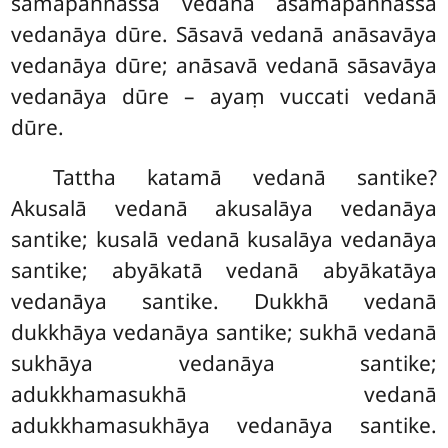
samāpannassa vedanā asamāpannassa
vedanāya dūre. Sāsavā vedanā anāsavāya
vedanāya dūre; anāsavā vedanā sāsavāya
vedanāya dūre – ayaṃ vuccati vedanā
dūre.
Tattha katamā vedanā santike?
Akusalā vedanā akusalāya
vedanāya
santike; kusalā vedanā kusalāya vedanāya
santike; abyākatā
vedanā abyākatāya
vedanāya santike. Dukkhā vedanā
dukkhāya vedanāya santike; sukhā vedanā
sukhāya vedanāya santike;
adukkhamasukhā vedanā
adukkhamasukhāya vedanāya santike
.