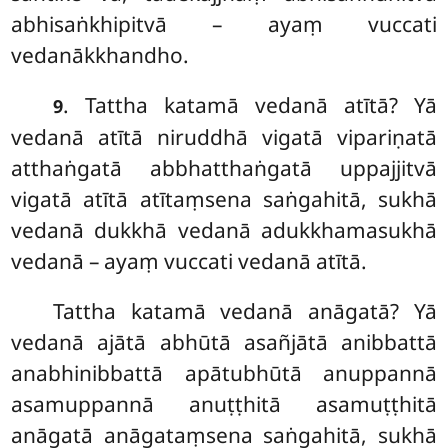
abhisaṅkhipitvā – ayaṃ vuccati
vedanākkhandho.
. Tattha
katamā vedanā atītā? Yā
9
vedanā atītā niruddhā vigatā vipariṇatā
atthaṅgatā abbhatthaṅgatā uppajjitvā
vigatā atītā atītaṃsena saṅgahitā, sukhā
vedanā dukkhā vedanā adukkhamasukhā
vedanā – ayaṃ vuccati vedanā atītā.
Tattha katamā vedanā anāgatā? Yā
vedanā ajātā abhūtā asañjātā anibbattā
anabhinibbattā apātubhūtā anuppannā
asamuppannā anuṭṭhitā asamuṭṭhitā
anāgatā anāgataṃsena saṅgahitā, sukhā