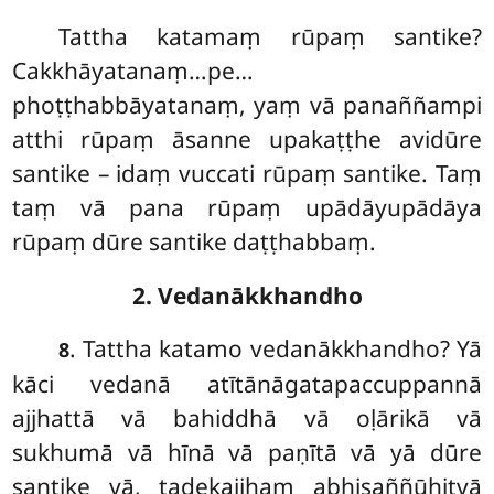
Tattha
katamaṃ rūpaṃ santike?
Cakkhāyatanaṃ…pe…
phoṭṭhabbāyatanaṃ, yaṃ vā panaññampi
atthi rūpaṃ āsanne upakaṭṭhe avidūre
santike – idaṃ vuccati rūpaṃ santike. Taṃ
taṃ vā pana rūpaṃ upādāyupādāya
rūpaṃ dūre santike daṭṭhabbaṃ.
2. Vedanākkhandho
. Tattha katamo vedanākkhandho? Yā
8
kāci vedanā atītānāgatapaccuppannā
ajjhattā vā bahiddhā vā oḷārikā vā
sukhumā vā hīnā vā paṇītā vā yā dūre
santike vā, tadekajjhaṃ abhisaññūhitvā