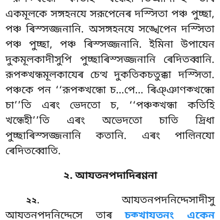
একমূলকে সঙ্গহনযে সরূপেনেৰ দস্সিতা পঞ্চ পুচ্ছা,
পঞ্চ ৰিস্সজ্জনানি. অসঙ্গহনযে সঙ্খেপেন দস্সিতা
পঞ্চ পুচ্ছা, পঞ্চ ৰিস্সজ্জনানি. ইমিনা উপাযেন
দুকমূলকাদীসুপি পুচ্ছাৰিস্সজ্জনানি
ৰেদিতব্বানি.
রূপক্খন্ধমূলকাযেৰ চেত্থ দুকতিকচতুক্কা দস্সিতা.
পঞ্চকে পন ‘‘রূপক্খন্ধো
চ…পে… ৰিঞ্ঞাণক্খন্ধো
চা’’তি এৰং ভেদতো চ, ‘‘পঞ্চক্খন্ধা কতিহি
খন্ধেহী’’তি এৰং অভেদতো চাতি দ্ৰিধা
পুচ্ছাৰিস্সজ্জনানি কতানি. এৰং পাল়িনযো
ৰেদিতব্বোতি.
২. আযতনপদাদিৰণ্ণনা
. আযতনপদনিদ্দেসাদীসু
২২
আযতনপদনিদ্দেসে তাৰ
চক্খাযতনং একেন