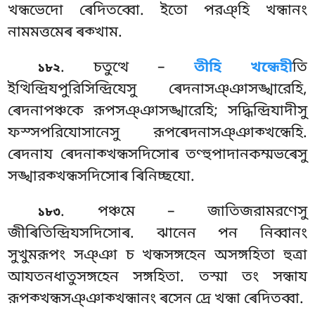
খন্ধভেদো ৰেদিতব্বো. ইতো পরঞ্হি খন্ধানং
নামমত্তমেৰ ৰক্খাম.
. চতুত্থে
–
তীহি খন্ধেহী
তি
১৮২
ইত্থিন্দ্রিযপুরিসিন্দ্রিযেসু ৰেদনাসঞ্ঞাসঙ্খারেহি,
ৰেদনাপঞ্চকে রূপসঞ্ঞাসঙ্খারেহি; সদ্ধিন্দ্রিযাদীসু
ফস্সপরিযোসানেসু রূপৰেদনাসঞ্ঞাক্খন্ধেহি.
ৰেদনায ৰেদনাক্খন্ধসদিসোৰ তণ্হুপাদানকম্মভৰেসু
সঙ্খারক্খন্ধসদিসোৰ ৰিনিচ্ছযো.
. পঞ্চমে – জাতিজরামরণেসু
১৮৩
জীৰিতিন্দ্রিযসদিসোৰ. ঝানেন পন নিব্বানং
সুখুমরূপং সঞ্ঞা চ খন্ধসঙ্গহেন অসঙ্গহিতা হুত্ৰা
আযতনধাতুসঙ্গহেন সঙ্গহিতা. তস্মা তং সন্ধায
রূপক্খন্ধসঞ্ঞাক্খন্ধানং ৰসেন দ্ৰে খন্ধা ৰেদিতব্বা.