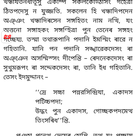
খন্ধাযতনধাতূসু একম্পি সকলকোট্ঠাসং গহেত্ৰা
ঠিতপদেসু ন যুজ্জতি. সকলেন হি খন্ধাদিপদেন
অঞ্ঞং খন্ধাদিৰসেন সঙ্গহিতং নাম নত্থি, যং
অত্তনো সঙ্গাহকং সঙ্গণ্হিত্ৰা পুন তেনেৰ সঙ্গহং
📜
গচ্ছেয্য. তস্মা তথারূপানি পদানি ইমস্মিং ৰারে ন
গহিতানি. যানি পন পদানি সঙ্খারেকদেসং ৰা
অঞ্ঞেন অসম্মিস্সং দীপেন্তি – ৰেদনেকদেসং ৰা
সুখুমরূপং ৰা সদ্দেকদেসং ৰা, তানি ইধ গহিতানি.
তেসং ইদমুদ্দানং –
‘‘দ্ৰে সচ্চা পন্নরসিন্দ্রিযা, একাদস
পটিচ্চপদা;
উদ্ধং পুন একাদস, গোচ্ছকপদমেত্থ
তিংসৰিধ’’ন্তি.