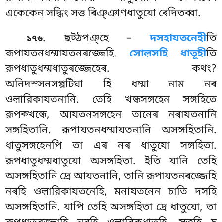
একেকেন সদ্ধিং সত্ত ৰিঞ্ঞাণধাতুযো ৰেদিতব্বা.
. ছট্ঠপঞ্হে –
দসহাযতনেহী
তি
১৭৬
রূপাযতনধম্মাযতনৰজ্জেহি.
সোল়সহি ধাতূহী
তি
রূপধাতুধম্মধাতুৰজ্জেহেৰ. কথং?
অনিদস্সনসপ্পটিঘা হি ধম্মা নাম নৰ
ওল়ারিকাযতনানি. তেহি খন্ধসঙ্গহেন সঙ্গহিতে
রূপক্খন্ধে, আযতনসঙ্গহেন তানেৰ নৰাযতনানি
সঙ্গহিতানি. রূপাযতনধম্মাযতনানি অসঙ্গহিতানি.
ধাতুসঙ্গহেনপি তা এৰ নৰ ধাতুযো সঙ্গহিতা.
রূপধাতুধম্মধাতুযো অসঙ্গহিতা. ইতি যানি তেহি
অসঙ্গহিতানি দ্ৰে আযতনানি
, তানি রূপাযতনৰজ্জেহি
নৰহি ওল়ারিকাযতনেহি, মনাযতনেন চাতি দসহি
অসঙ্গহিতানি. যাপি তেহি অসঙ্গহিতা দ্ৰে ধাতুযো, তা