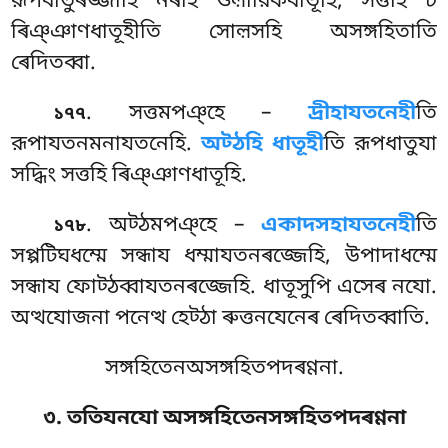
রূপধাতুৰজ্জাহি নৰহি ওল়ারিকধাতূহি, সত্তহি চ
ৰিঞ্ঞাণধাতূহীতি সোল়সহি অসঙ্গহিতাতি
ৰেদিতব্বা.
. সত্তমপঞ্হে –
দ্ৰীহাযতনেহী
তি
১৭৭
রূপাযতনমনাযতনেহি.
অট্ঠহি ধাতূহী
তি রূপধাতুযা
সদ্ধিং সত্তহি ৰিঞ্ঞাণধাতূহি.
. অট্ঠমপঞ্হে –
একাদসহাযতনেহী
তি
১৭৮
সপ্পটিঘধম্মে সন্ধায ধম্মাযতনৰজ্জেহি, উপাদাধম্মে
সন্ধায ফোট্ঠব্বাযতনৰজ্জেহি. ধাতূসুপি এসেৰ নযো.
অত্থযোজনা পনেত্থ হেট্ঠা ৰুত্তনযেনেৰ ৰেদিতব্বাতি.
সঙ্গহিতেনঅসঙ্গহিতপদৰণ্ণনা.
৩. ততিযনযো অসঙ্গহিতেনসঙ্গহিতপদৰণ্ণনা