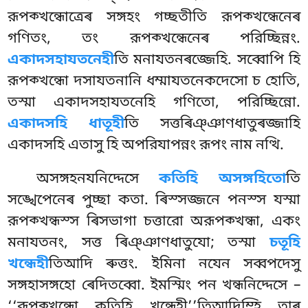
রূপক্খন্ধোত্ৰেৰ সঙ্গহং গচ্ছতীতি রূপক্খন্ধেনেৰ
গণিতং, তং রূপক্খন্ধেনেৰ পরিচ্ছিন্নং.
একাদসহাযতনেহী
তি মনাযতনৰজ্জেহি. সব্বোপি হি
রূপক্খন্ধো দসাযতনানি ধম্মাযতনেকদেসো চ হোতি,
তস্মা একাদসহাযতনেহি গণিতো
, পরিচ্ছিন্নো.
একাদসহি ধাতূহী
তি সত্তৰিঞ্ঞাণধাতুৰজ্জাহি
একাদসহি এতাসু হি অপরিযাপন্নং রূপং নাম নত্থি.
অসঙ্গহনযনিদ্দেসে
কতিহি অসঙ্গহিতো
তি
সঙ্খেপেনেৰ পুচ্ছা কতা. ৰিস্সজ্জনে পনস্স যস্মা
রূপক্খন্ধস্স ৰিসভাগা চত্তারো অরূপক্খন্ধা, একং
মনাযতনং, সত্ত ৰিঞ্ঞাণধাতুযো; তস্মা
চতূহি
খন্ধেহী
তিআদি ৰুত্তং. ইমিনা নযেন সব্বপদেসু
সঙ্গহাসঙ্গহো ৰেদিতব্বো. ইমস্মিং পন খন্ধনিদ্দেসে –
‘‘রূপক্খন্ধো কতিহি খন্ধেহী’’তিআদিম্হি তাৰ