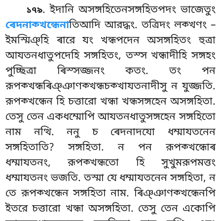
. ইদানি
অসঙ্গহিতেনসঙ্গহিতপদং ভাজেতুং
১৭৯
ৰেদনাক্খন্ধেনা
তিআদি আরদ্ধং. তত্রিদং লক্খণং –
ইমস্মিঞ্হি ৰারে যং খন্ধপদেন অসঙ্গহিতং হুত্ৰা
আযতনধাতুপদেহি সঙ্গহিতং, তস্স খন্ধাদীহি সঙ্গহং
পুচ্ছিত্ৰা ৰিস্সজ্জনং কতং. তং পন
রূপক্খন্ধৰিঞ্ঞাণক্খন্ধচক্খাযতনাদীসু ন যুজ্জতি.
রূপক্খন্ধেন হি চত্তারো খন্ধা খন্ধসঙ্গহেন অসঙ্গহিতা.
তেসু তেন একধম্মোপি আযতনধাতুসঙ্গহেন সঙ্গহিতো
নাম নত্থি. ননু চ ৰেদনাদযো ধম্মাযতনেন
সঙ্গহিতাতি? সঙ্গহিতা. ন পন রূপক্খন্ধোৰ
ধম্মাযতনং, রূপক্খন্ধতো হি সুখুমরূপমত্তং
ধম্মাযতনং ভজতি. তস্মা যে ধম্মাযতনেন সঙ্গহিতা, ন
তে রূপক্খন্ধেন সঙ্গহিতা নাম. ৰিঞ্ঞাণক্খন্ধেনপি
ইতরে চত্তারো খন্ধা অসঙ্গহিতা. তেসু তেন একোপি