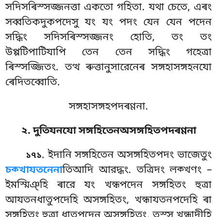
সদিসৰিস্সজ্জনত্তা একতো গহিতা. যথা চেতে, এৰং
সব্বতিকদুকপদেসু যং যং পদং যেন যেন পদেন
সদ্ধিং সদিসৰিস্সজ্জনং হোতি, তং তং
উপ্পটিপাটিযাপি তেন তেন সদ্ধিং গহেত্ৰা
ৰিস্সজ্জিতং. তত্থ ৰুত্তানুসারেনেৰ সঙ্গহাসঙ্গহনযো
ৰেদিতব্বোতি.
সঙ্গহাসঙ্গহপদৰণ্ণনা.
২. দুতিযনযো সঙ্গহিতেনঅসঙ্গহিতপদৰণ্ণনা
. ইদানি
সঙ্গহিতেন অসঙ্গহিতপদং ভাজেতুং
১৭১
চক্খাযতনেনা
তিআদি আরদ্ধং. তত্রিদং
লক্খণং –
ইমস্মিঞ্হি ৰারে যং খন্ধপদেন সঙ্গহিতং হুত্ৰা
আযতনধাতুপদেহি অসঙ্গহিতং, খন্ধাযতনপদেহি ৰা
সঙ্গহিতং হুত্ৰা ধাতুপদেন অসঙ্গহিতং, তস্স খন্ধাদীহি