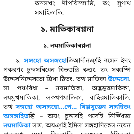
তস্সত্থং দীপযিস্সামি, তং সুণাথ
সমাহিতাতি.
১. মাতিকাৰণ্ণনা
১. নযমাতিকাৰণ্ণনা
.
সঙ্গহো
অসঙ্গহো
তিআদীনঞ্হি ৰসেন ইদং
১
পকরণং চুদ্দসৰিধেন ৰিভত্তন্তি ৰুত্তং. তং সব্বম্পি
উদ্দেসনিদ্দেসতো দ্ৰিধা ঠিতং. তত্থ মাতিকা
উদ্দেসো
.
সা পঞ্চৰিধা – নযমাতিকা, অব্ভন্তরমাতিকা,
নযমুখমাতিকা, লক্খণমাতিকা, বাহিরমাতিকাতি.
তত্থ
সঙ্গহো অসঙ্গহো…পে… ৰিপ্পযুত্তেন সঙ্গহিতং
অসঙ্গহিত
ন্তি – অযং চুদ্দসহি পদেহি নিক্খিত্তা
নযমাতিকা
নাম. অযঞ্হি ইমিনা সঙ্গহাদিকেন নযেন