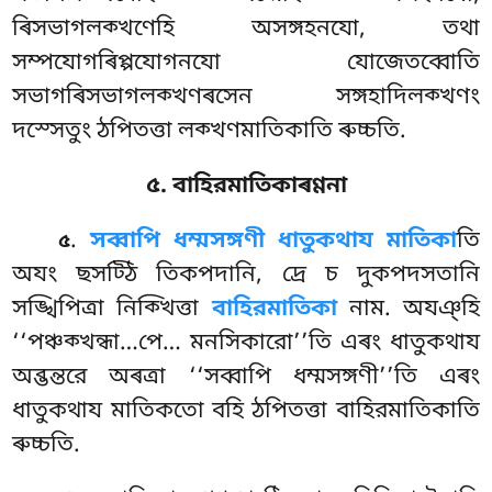
ৰিসভাগলক্খণেহি অসঙ্গহনযো, তথা
সম্পযোগৰিপ্পযোগনযো যোজেতব্বোতি
সভাগৰিসভাগলক্খণৰসেন সঙ্গহাদিলক্খণং
দস্সেতুং ঠপিতত্তা লক্খণমাতিকাতি ৰুচ্চতি.
৫. বাহিরমাতিকাৰণ্ণনা
.
সব্বাপি ধম্মসঙ্গণী ধাতুকথায মাতিকা
তি
৫
অযং ছসট্ঠি তিকপদানি, দ্ৰে চ দুকপদসতানি
সঙ্খিপিত্ৰা নিক্খিত্তা
বাহিরমাতিকা
নাম. অযঞ্হি
‘‘পঞ্চক্খন্ধা…পে… মনসিকারো’’তি এৰং ধাতুকথায
অব্ভন্তরে অৰত্ৰা ‘‘সব্বাপি ধম্মসঙ্গণী’’তি এৰং
ধাতুকথায মাতিকতো বহি ঠপিতত্তা বাহিরমাতিকাতি
ৰুচ্চতি.