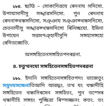
. ছট্ঠে – সোকাদিত্তযে ৰেদনায সদিসো.
১৮৪
উপাযাসাদীসু সঙ্খারসদিসো. পুন ৰেদনায
ৰেদনাক্খন্ধসদিসো, সঞ্ঞায সঞ্ঞাক্খন্ধসদিসো,
চেতনাদীসু সঙ্খারক্খন্ধসদিসো
ৰিনিচ্ছযো. ইমিনা
উপাযেন সত্তমপঞ্হাদীসুপি সঙ্গহাসঙ্গহো
ৰেদিতব্বোতি.
অসঙ্গহিতেনসঙ্গহিতপদৰণ্ণনা.
৪. চতুত্থনযো সঙ্গহিতেনসঙ্গহিতপদৰণ্ণনা
. ইদানি
সঙ্গহিতেনসঙ্গহিতপদং ভাজেতুং
১৯১
সমুদযসচ্চেনা
তিআদি আরদ্ধং. তত্থ যং খন্ধাদীহি
সঙ্গহিতেন খন্ধাদিৰসেন সঙ্গহিতং, পুন তস্সেৰ
খন্ধাদীহি সঙ্গহং পুচ্ছিত্ৰা ৰিস্সজ্জনং কতং. তং