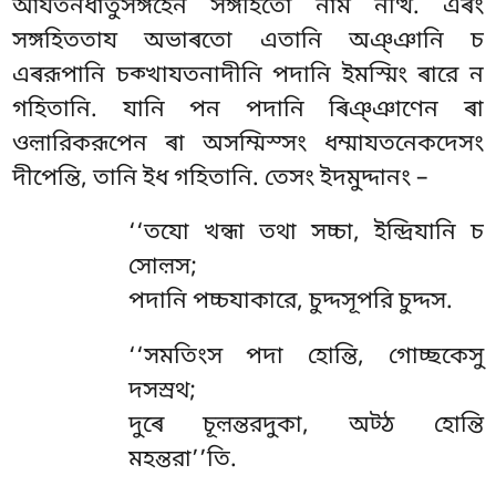
আযতনধাতুসঙ্গহেন সঙ্গহিতো নাম নত্থি. এৰং
সঙ্গহিততায অভাৰতো এতানি অঞ্ঞানি চ
এৰরূপানি চক্খাযতনাদীনি পদানি ইমস্মিং ৰারে ন
গহিতানি. যানি পন পদানি
ৰিঞ্ঞাণেন ৰা
ওল়ারিকরূপেন ৰা অসম্মিস্সং ধম্মাযতনেকদেসং
দীপেন্তি, তানি ইধ গহিতানি. তেসং ইদমুদ্দানং –
‘‘তযো খন্ধা তথা সচ্চা, ইন্দ্রিযানি চ
সোল়স;
পদানি পচ্চযাকারে, চুদ্দসূপরি চুদ্দস.
‘‘সমতিংস পদা হোন্তি, গোচ্ছকেসু
দসস্ৰথ;
দুৰে চূল়ন্তরদুকা, অট্ঠ হোন্তি
মহন্তরা’’তি.