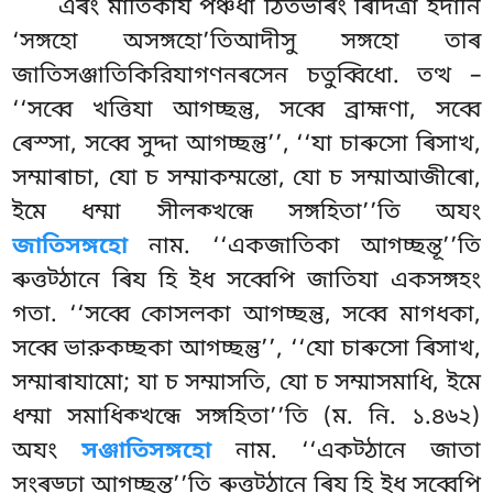
এৰং
মাতিকায পঞ্চধা ঠিতভাৰং ৰিদিত্ৰা ইদানি
‘সঙ্গহো অসঙ্গহো’তিআদীসু সঙ্গহো তাৰ
জাতিসঞ্জাতিকিরিযাগণনৰসেন চতুব্বিধো. তত্থ –
‘‘সব্বে খত্তিযা আগচ্ছন্তু, সব্বে ব্রাহ্মণা, সব্বে
ৰেস্সা, সব্বে সুদ্দা আগচ্ছন্তু’’, ‘‘যা চাৰুসো ৰিসাখ,
সম্মাৰাচা, যো চ সম্মাকম্মন্তো, যো চ সম্মাআজীৰো,
ইমে ধম্মা সীলক্খন্ধে সঙ্গহিতা’’তি অযং
জাতিসঙ্গহো
নাম. ‘‘একজাতিকা আগচ্ছন্তূ’’তি
ৰুত্তট্ঠানে ৰিয হি ইধ সব্বেপি জাতিযা একসঙ্গহং
গতা. ‘‘সব্বে কোসলকা আগচ্ছন্তু, সব্বে মাগধকা,
সব্বে ভারুকচ্ছকা আগচ্ছন্তু’’, ‘‘যো চাৰুসো ৰিসাখ,
সম্মাৰাযামো; যা চ সম্মাসতি, যো চ সম্মাসমাধি, ইমে
ধম্মা
সমাধিক্খন্ধে সঙ্গহিতা’’তি (ম. নি. ১.৪৬২)
অযং
সঞ্জাতিসঙ্গহো
নাম. ‘‘একট্ঠানে জাতা
সংৰড্ঢা আগচ্ছন্তূ’’তি ৰুত্তট্ঠানে ৰিয হি ইধ সব্বেপি