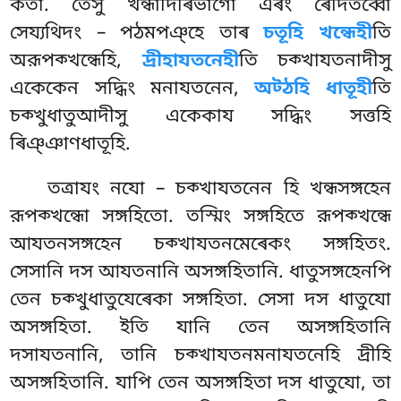
কতা. তেসু খন্ধাদিৰিভাগো
এৰং ৰেদিতব্বো
সেয্যথিদং – পঠমপঞ্হে তাৰ
চতূহি খন্ধেহী
তি
অরূপক্খন্ধেহি,
দ্ৰীহাযতনেহী
তি চক্খাযতনাদীসু
একেকেন সদ্ধিং মনাযতনেন,
অট্ঠহি ধাতূহী
তি
চক্খুধাতুআদীসু একেকায সদ্ধিং সত্তহি
ৰিঞ্ঞাণধাতূহি.
তত্রাযং নযো – চক্খাযতনেন হি খন্ধসঙ্গহেন
রূপক্খন্ধো সঙ্গহিতো. তস্মিং সঙ্গহিতে রূপক্খন্ধে
আযতনসঙ্গহেন চক্খাযতনমেৰেকং সঙ্গহিতং.
সেসানি দস আযতনানি অসঙ্গহিতানি. ধাতুসঙ্গহেনপি
তেন চক্খুধাতুযেৰেকা সঙ্গহিতা. সেসা দস ধাতুযো
অসঙ্গহিতা. ইতি যানি তেন অসঙ্গহিতানি
দসাযতনানি, তানি চক্খাযতনমনাযতনেহি দ্ৰীহি
অসঙ্গহিতানি. যাপি তেন অসঙ্গহিতা দস ধাতুযো, তা