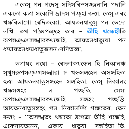
এতেসু পন পদেসু সদিসৰিস্সজ্জনানি পদানি
একতো কত্ৰা সব্বেপি দ্ৰাদস পঞ্হা ৰুত্তা. তেসু এৰং
খন্ধৰিভাগো ৰেদিতব্বো. আযতনধাতূসু পন ভেদো
নত্থি. তত্থ পঠমপঞ্হে তাৰ –
তীহি খন্ধেহী
তি
রূপসঞ্ঞাসঙ্খারক্খন্ধেহি. আযতনধাতুযো পন
ধম্মাযতনধম্মধাতুৰসেন ৰেদিতব্বা.
তত্রাযং নযো – ৰেদনাক্খন্ধেন হি নিব্বানঞ্চ
সুখুমরূপসঞ্ঞাসঙ্খারা
চ খন্ধসঙ্গহেন অসঙ্গহিতা
হুত্ৰা আযতনধাতুসঙ্গহেন সঙ্গহিতা. তেসু নিব্বানং
খন্ধসঙ্গহং ন গচ্ছতি, সেসা
রূপসঞ্ঞাসঙ্খারক্খন্ধেহি সঙ্গহং গচ্ছন্তি.
আযতনধাতুসঙ্গহং পন নিব্বানম্পি গচ্ছতেৰ. তেন
ৰুত্তং
– ‘‘অসঙ্খতং খন্ধতো ঠপেত্ৰা তীহি খন্ধেহি,
একেনাযতনেন, একায ধাতুযা সঙ্গহিতা’’তি.