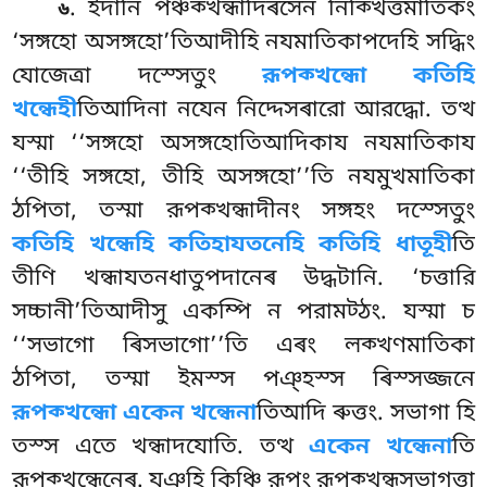
. ইদানি
পঞ্চক্খন্ধাদিৰসেন নিক্খিত্তমাতিকং
৬
‘সঙ্গহো অসঙ্গহো’তিআদীহি নযমাতিকাপদেহি সদ্ধিং
যোজেত্ৰা দস্সেতুং
রূপক্খন্ধো কতিহি
খন্ধেহী
তিআদিনা
নযেন নিদ্দেসৰারো আরদ্ধো. তত্থ
যস্মা ‘‘সঙ্গহো অসঙ্গহোতিআদিকায নযমাতিকায
‘‘তীহি সঙ্গহো, তীহি অসঙ্গহো’’তি নযমুখমাতিকা
ঠপিতা, তস্মা রূপক্খন্ধাদীনং সঙ্গহং দস্সেতুং
কতিহি খন্ধেহি কতিহাযতনেহি কতিহি ধাতূহী
তি
তীণি খন্ধাযতনধাতুপদানেৰ উদ্ধটানি. ‘চত্তারি
সচ্চানী’তিআদীসু একম্পি ন পরামট্ঠং. যস্মা চ
‘‘সভাগো ৰিসভাগো’’তি এৰং লক্খণমাতিকা
ঠপিতা, তস্মা ইমস্স পঞ্হস্স ৰিস্সজ্জনে
রূপক্খন্ধো একেন খন্ধেনা
তিআদি ৰুত্তং. সভাগা হি
তস্স এতে খন্ধাদযোতি. তত্থ
একেন খন্ধেনা
তি
রূপক্খন্ধেনেৰ. যঞ্হি কিঞ্চি রূপং রূপক্খন্ধসভাগত্তা