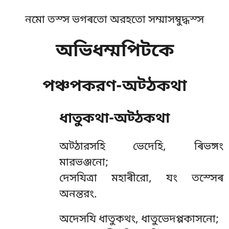
নমো তস্স ভগৰতো অরহতো সম্মাসম্বুদ্ধস্স
অভিধম্মপিটকে
পঞ্চপকরণ-অট্ঠকথা
ধাতুকথা-অট্ঠকথা
অট্ঠারসহি
ভেদেহি, ৰিভঙ্গং
মারভঞ্জনো;
দেসযিত্ৰা মহাৰীরো, যং তস্সেৰ
অনন্তরং.
অদেসযি ধাতুকথং, ধাতুভেদপ্পকাসনো;