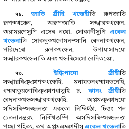
.
জাতি দ্ৰীহি খন্ধেহী
তি রূপজাতি
৭১
রূপক্খন্ধেন, অরূপজাতি সঙ্খারক্খন্ধেন.
জরামরণেসুপি
এসেৰ নযো. সোকাদীসুপি
একেন
খন্ধেনা
তি সোকদুক্খদোমনস্সানি ৰেদনাক্খন্ধেন,
পরিদেৰো রূপক্খন্ধেন, উপাযাসাদযো
সঙ্খারক্খন্ধেনাতি এৰং খন্ধৰিসেসো ৰেদিতব্বো.
.
ইদ্ধিপাদো দ্ৰীহী
তি
৭৩
সঙ্খারৰিঞ্ঞাণক্খন্ধেহি, মনাযতনধম্মাযতনেহি,
ধম্মধাতুমনোৰিঞ্ঞাণধাতূহি চ.
ঝানং দ্ৰীহী
তি
ৰেদনাক্খন্ধসঙ্খারক্খন্ধেহি. অপ্পমঞ্ঞাদযো
সদিসৰিস্সজ্জনত্তা একতো নিদ্দিট্ঠা. চিত্তং পন
চেতনানন্তরং নিক্খিত্তম্পি অসদিসৰিস্সজ্জনত্তা
পচ্ছা গহিতং. তত্থ অপ্পমঞ্ঞাদীসু
একেন খন্ধেনা
তি