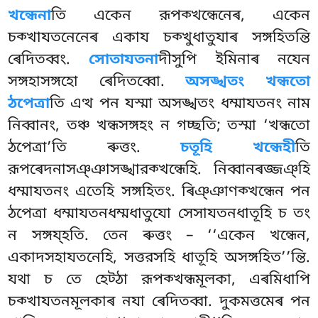
খন্ধেনা
তি একেন রূপক্খন্ধেনেৰ, একেন
চক্খাযতনেনেৰ একায চক্খুধাতুযাৰ সঙ্গহিতন্তি
ৰেদিতব্বং.
সোতাযতনা
দীসুপি ইমিনাৰ নযেন
সঙ্গহাসঙ্গহো ৰেদিতব্বো.
অসঙ্খতং খন্ধতো
ঠপেত্ৰা
তি এত্থ পন যস্মা অসঙ্খতং ধম্মাযতনং নাম
নিব্বানং, তঞ্চ খন্ধসঙ্গহং ন গচ্ছতি; তস্মা ‘খন্ধতো
ঠপেত্ৰা’তি ৰুত্তং.
চতূহি খন্ধেহী
তি
রূপৰেদনাসঞ্ঞাসঙ্খারক্খন্ধেহি. নিব্বানৰজ্জঞ্হি
ধম্মাযতনং এতেহি সঙ্গহিতং. ৰিঞ্ঞাণক্খন্ধেন পন
ঠপেত্ৰা ধম্মাযতনধম্মধাতুযো সেসাযতনধাতূহি চ তং
ন সঙ্গয্হতি. তেন ৰুত্তং – ‘‘একেন খন্ধেন,
একাদসহাযতনেহি, সত্তরসহি ধাতূহি অসঙ্গহিত’’ন্তি.
যথা চ তে হেট্ঠা রূপক্খন্ধমূলকা, এৰমিধাপি
চক্খাযতনমূলকাৰ নযা ৰেদিতব্বা. দুকমত্তমেৰ পন