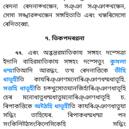
ৰেদনা ৰেদনাক্খন্ধেন, সঞ্ঞা সঞ্ঞাক্খন্ধেন,
সেসা সঙ্খারক্খন্ধেন সঙ্গহিতাতি এৰং খন্ধৰিসেসো
ৰেদিতব্বো.
৭. তিকপদৰণ্ণনা
. এৰং
অব্ভন্তরমাতিকায সঙ্গহং দস্সেত্ৰা
৭৭
ইদানি বাহিরমাতিকায সঙ্গহং দস্সেতুং
কুসলা
ধম্মা
তিআদি আরদ্ধং. তত্থ ৰেদনাত্তিকে
তীহি
ধাতূহী
তি কাযৰিঞ্ঞাণমনোৰিঞ্ঞাণধম্মধাতূহি.
সত্তহি ধাতূহী
তি চক্খুসোতঘানজিৰ্হাৰিঞ্ঞাণধাতূহি
চেৰ মনোধাতুধম্মধাতুমনোৰিঞ্ঞাণধাতূহি চ.
ৰিপাকত্তিকে
অট্ঠহি ধাতূহী
তি কাযৰিঞ্ঞাণধাতুযা
সদ্ধিং তাহিযেৰ. ৰিপাকধম্মধম্মা পন
সংকিলিট্ঠসংকিলেসিকেহি সদ্ধিং