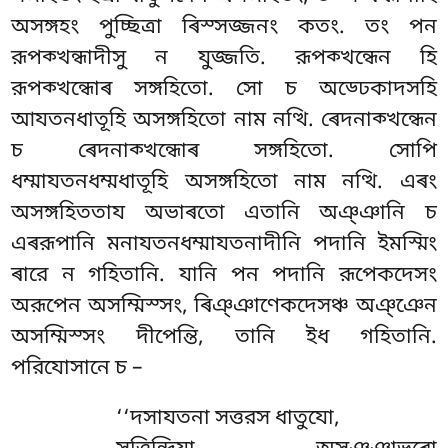
অসঙ্গহং পুচ্ছিত্ৰা ৰিস্সজ্জনং কতং. তং পন
রূপক্খন্ধাদীসু ন যুজ্জতি. রূপক্খন্ধেন হি
রূপক্খন্ধোৰ সঙ্গহিতো. সো চ অড্ঢেকাদসহি
আযতনধাতূহি অসঙ্গহিতো নাম নত্থি. ৰেদনাক্খন্ধেন
চ ৰেদনাক্খন্ধোৰ সঙ্গহিতো. সোপি
ধম্মাযতনধম্মধাতূহি অসঙ্গহিতো নাম নত্থি. এৰং
অসঙ্গহিততায অভাৰতো এতানি অঞ্ঞানি চ
এৰরূপানি মনাযতনধম্মাযতনাদীনি পদানি ইমস্মিং
ৰারে ন গহিতানি. যানি পন পদানি রূপেকদেসং
অরূপেন অসম্মিস্সং, ৰিঞ্ঞাণেকদেসঞ্চ অঞ্ঞেন
অসম্মিস্সং দীপেন্তি, তানি ইধ গহিতানি.
পরিযোসানে চ –
‘‘দসাযতনা
সত্তরস ধাতুযো,