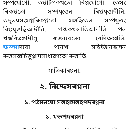
সম্পযোগো, তপ্পটিপক্খতো ৰিপ্পযোগো. তেসং
ৰিকপ্পতো সম্পযুত্তেন ৰিপ্পযুত্তাদীনি.
তদুভযসংসগ্গৰিকপ্পতো সঙ্গহিতেন সম্পযুত্তং
ৰিপ্পযুত্তন্তিআদীনি. পঞ্চক্খন্ধাতিআদীনি পন
খন্ধৰিভঙ্গাদীসু ৰুত্তনযেনেৰ ৰেদিতব্বানি.
ফস্সা
দযো পনেত্থ সন্নিট্ঠানৰসেন
ৰুত্তসব্বচিত্তুপ্পাদসাধারণতো ৰুত্তাতি.
মাতিকাৰণ্ণনা.
২. নিদ্দেসৰণ্ণনা
১. পঠমনযো সঙ্গহাসঙ্গহপদৰণ্ণনা
১. খন্ধপদৰণ্ণনা