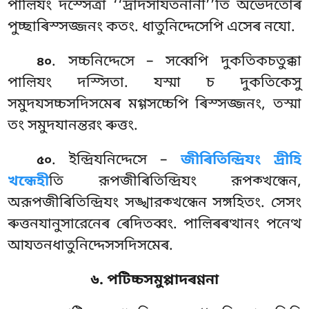
পাল়িযং দস্সেত্ৰা ‘‘দ্ৰাদসাযতনানী’’তি অভেদতোৰ
পুচ্ছাৰিস্সজ্জনং কতং. ধাতুনিদ্দেসেপি এসেৰ নযো.
. সচ্চনিদ্দেসে
– সব্বেপি দুকতিকচতুক্কা
৪০
পাল়িযং দস্সিতা. যস্মা চ দুকতিকেসু
সমুদযসচ্চসদিসমেৰ মগ্গসচ্চেপি ৰিস্সজ্জনং, তস্মা
তং সমুদযানন্তরং ৰুত্তং.
. ইন্দ্রিযনিদ্দেসে –
জীৰিতিন্দ্রিযং দ্ৰীহি
৫০
খন্ধেহী
তি রূপজীৰিতিন্দ্রিযং রূপক্খন্ধেন,
অরূপজীৰিতিন্দ্রিযং
সঙ্খারক্খন্ধেন সঙ্গহিতং. সেসং
ৰুত্তনযানুসারেনেৰ ৰেদিতব্বং. পাল়িৰৰত্থানং পনেত্থ
আযতনধাতুনিদ্দেসসদিসমেৰ.
৬. পটিচ্চসমুপ্পাদৰণ্ণনা