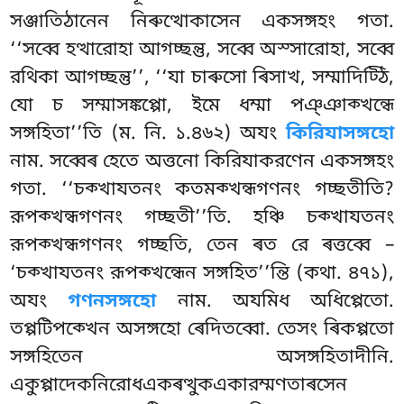
সঞ্জাতিঠানেন নিৰুত্থোকাসেন একসঙ্গহং গতা.
‘‘সব্বে হত্থারোহা আগচ্ছন্তু, সব্বে অস্সারোহা, সব্বে
রথিকা আগচ্ছন্তু’’, ‘‘যা চাৰুসো ৰিসাখ, সম্মাদিট্ঠি,
যো চ সম্মাসঙ্কপ্পো, ইমে ধম্মা পঞ্ঞাক্খন্ধে
সঙ্গহিতা’’তি (ম. নি. ১.৪৬২) অযং
কিরিযাসঙ্গহো
নাম. সব্বেৰ হেতে অত্তনো কিরিযাকরণেন একসঙ্গহং
গতা. ‘‘চক্খাযতনং কতমক্খন্ধগণনং গচ্ছতীতি?
রূপক্খন্ধগণনং গচ্ছতী’’তি. হঞ্চি চক্খাযতনং
রূপক্খন্ধগণনং গচ্ছতি, তেন ৰত রে ৰত্তব্বে –
‘চক্খাযতনং রূপক্খন্ধেন সঙ্গহিত’’ন্তি (কথা. ৪৭১),
অযং
গণনসঙ্গহো
নাম. অযমিধ অধিপ্পেতো.
তপ্পটিপক্খেন অসঙ্গহো ৰেদিতব্বো. তেসং ৰিকপ্পতো
সঙ্গহিতেন অসঙ্গহিতাদীনি.
একুপ্পাদেকনিরোধএকৰত্থুকএকারম্মণতাৰসেন