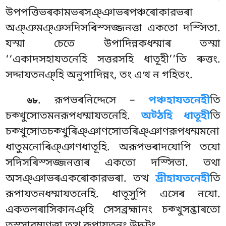
উপপত্তিভৰকামভৰসঞ্ঞাভৰপঞ্চৰোকারভৰা
অঞ্ঞমঞ্ঞসদিসৰিস্সজ্জনত্তা একতো দস্সিতা.
যস্মা চেতে উপাদিন্নকধম্মাৰ তস্মা
‘‘একাদসহাযতনেহি সত্তরসহি ধাতূহী’’তি ৰুত্তং.
সদ্দাযতনঞ্হি অনুপাদিন্নং, তং এত্থ ন গহিতং.
. রূপভৰনিদ্দেসে –
পঞ্চহাযতনেহী
তি
৬৮
চক্খুসোতমনরূপধম্মাযতনেহি.
অট্ঠহি ধাতূহী
তি
চক্খুসোতচক্খুৰিঞ্ঞাণসোতৰিঞ্ঞাণরূপধম্মমনো
ধাতুমনোৰিঞ্ঞাণধাতূহি. অরূপভৰাদযোপি তযো
সদিসৰিস্সজ্জনত্তাৰ একতো দস্সিতা. তথা
অসঞ্ঞাভৰএকৰোকারভৰা. তত্থ
দ্ৰীহাযতনেহী
তি
রূপাযতনধম্মাযতনেহি. ধাতূসুপি এসেৰ নযো.
একতলৰাসিকানঞ্হি সেসব্রহ্মানং চক্খুসব্ভাৰতো
তস্সারম্মণত্তা তত্থ রূপাযতনং উদ্ধটং.