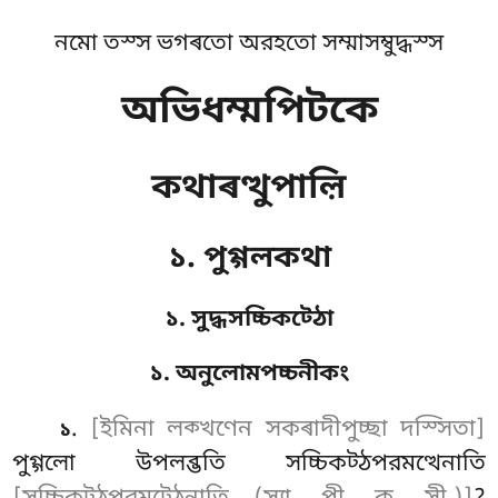
নমো তস্স ভগৰতো অরহতো সম্মাসম্বুদ্ধস্স
অভিধম্মপিটকে
কথাৰত্থুপাল়ি
১. পুগ্গলকথা
১. সুদ্ধসচ্চিকট্ঠো
১. অনুলোমপচ্চনীকং
.
[ইমিনা লক্খণেন সকৰাদীপুচ্ছা দস্সিতা]
১
পুগ্গলো
উপলব্ভতি সচ্চিকট্ঠপরমত্থেনাতি