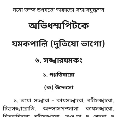
নমো তস্স ভগৰতো অরহতো সম্মাসম্বুদ্ধস্স
অভিধম্মপিটকে
যমকপাল়ি (দুতিযো ভাগো)
৬. সঙ্খারযমকং
১. পণ্ণত্তিৰারো
(ক) উদ্দেসো
. তযো
সঙ্খারা – কাযসঙ্খারো, ৰচীসঙ্খারো,
১
চিত্তসঙ্খারোতি. অস্সাসপস্সাসা কাযসঙ্খারো,