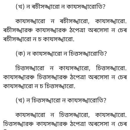
(খ) ন ৰচীসঙ্খারো ন কাযসঙ্খারোতি?
কাযসঙ্খারো ন ৰচীসঙ্খারো, কাযসঙ্খারো.
ৰচীসঙ্খারঞ্চ কাযসঙ্খারঞ্চ ঠপেত্ৰা অৰসেসা ন চেৰ
ৰচীসঙ্খারো ন চ কাযসঙ্খারো.
(ক) ন কাযসঙ্খারো ন চিত্তসঙ্খারোতি?
চিত্তসঙ্খারো ন কাযসঙ্খারো, চিত্তসঙ্খারো.
কাযসঙ্খারঞ্চ চিত্তসঙ্খারঞ্চ ঠপেত্ৰা অৰসেসা ন চেৰ
কাযসঙ্খারো ন চ চিত্তসঙ্খারো.
(খ) ন চিত্তসঙ্খারো ন কাযসঙ্খারোতি?
কাযসঙ্খারো ন চিত্তসঙ্খারো, কাযসঙ্খারো.
চিত্তসঙ্খারঞ্চ কাযসঙ্খারঞ্চ ঠপেত্ৰা অৰসেসা ন চেৰ