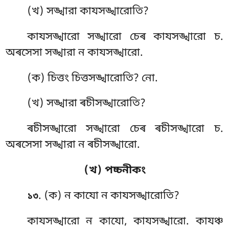
(খ) সঙ্খারা কাযসঙ্খারোতি?
কাযসঙ্খারো সঙ্খারো চেৰ কাযসঙ্খারো চ.
অৰসেসা সঙ্খারা ন কাযসঙ্খারো.
(ক) চিত্তং চিত্তসঙ্খারোতি? নো.
(খ) সঙ্খারা ৰচীসঙ্খারোতি?
ৰচীসঙ্খারো সঙ্খারো চেৰ ৰচীসঙ্খারো চ.
অৰসেসা সঙ্খারা ন ৰচীসঙ্খারো.
(খ) পচ্চনীকং
. (ক) ন কাযো ন কাযসঙ্খারোতি?
১৩
কাযসঙ্খারো ন কাযো, কাযসঙ্খারো. কাযঞ্চ