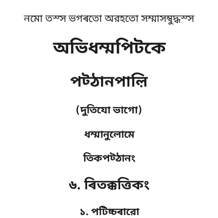
নমো তস্স ভগৰতো অরহতো সম্মাসম্বুদ্ধস্স
অভিধম্মপিটকে
পট্ঠানপাল়ি
(দুতিযো ভাগো)
ধম্মানুলোমে
তিকপট্ঠানং
৬. ৰিতক্কত্তিকং
১. পটিচ্চৰারো