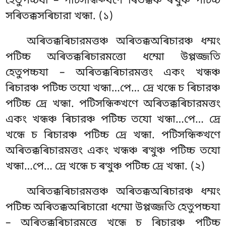
হেতুপচ্চযা – পটিসন্ধিক্খণে ৰিতক্কঞ্চ ৰত্থুঞ্চ পটিচ্চ
সৰিতক্কসৰিচারা খন্ধা. (১)
অৰিতক্কৰিচারমত্তঞ্চ অৰিতক্কঅৰিচারঞ্চ ধম্মং
পটিচ্চ অৰিতক্কৰিচারমত্তো ধম্মো উপ্পজ্জতি
হেতুপচ্চযা – অৰিতক্কৰিচারমত্তং একং খন্ধঞ্চ
ৰিচারঞ্চ পটিচ্চ তযো খন্ধা…পে… দ্ৰে খন্ধে চ ৰিচারঞ্চ
পটিচ্চ দ্ৰে খন্ধা. পটিসন্ধিক্খণে অৰিতক্কৰিচারমত্তং
একং খন্ধঞ্চ ৰিচারঞ্চ পটিচ্চ তযো খন্ধা…পে… দ্ৰে
খন্ধে চ ৰিচারঞ্চ পটিচ্চ দ্ৰে খন্ধা. পটিসন্ধিক্খণে
অৰিতক্কৰিচারমত্তং একং খন্ধঞ্চ ৰত্থুঞ্চ পটিচ্চ তযো
খন্ধা…পে… দ্ৰে খন্ধে চ ৰত্থুঞ্চ পটিচ্চ দ্ৰে খন্ধা. (২)
অৰিতক্কৰিচারমত্তঞ্চ অৰিতক্কঅৰিচারঞ্চ ধম্মং
পটিচ্চ অৰিতক্কঅৰিচারো ধম্মো
উপ্পজ্জতি হেতুপচ্চযা
– অৰিতক্কৰিচারমত্তে খন্ধে চ ৰিচারঞ্চ পটিচ্চ