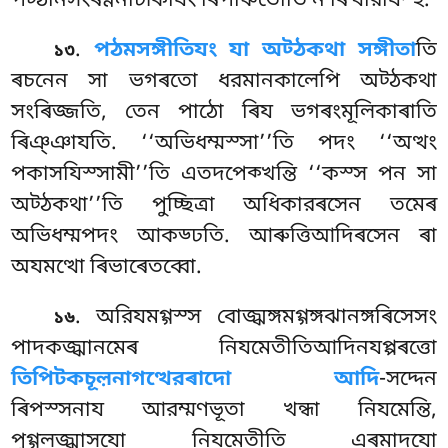
পট্ঠানসংৰণ্ণনাটীকাযং ৰিপঞ্চিতোতি ন ৰিত্থারযিম্হ.
.
পঠমসঙ্গীতিযং যা অট্ঠকথা সঙ্গীতা
তি
১৩
ৰচনেন সা ভগৰতো ধরমানকালেপি অট্ঠকথা
সংৰিজ্জতি, তেন পাঠো ৰিয ভগৰংমূলিকাৰাতি
ৰিঞ্ঞাযতি. ‘‘অভিধম্মস্সা’’তি পদং ‘‘অত্থং
পকাসযিস্সামী’’তি এতদপেক্খন্তি ‘‘কস্স পন সা
অট্ঠকথা’’তি পুচ্ছিত্ৰা অধিকারৰসেন তমেৰ
অভিধম্মপদং আকড্ঢতি. আৰুত্তিআদিৰসেন ৰা
অযমত্থো ৰিভাৰেতব্বো.
. অরিযমগ্গস্স বোজ্ঝঙ্গমগ্গঙ্গঝানঙ্গৰিসেসং
১৬
পাদকজ্ঝানমেৰ নিযমেতীতিআদিনযপ্পৰত্তো
তিপিটকচূল়নাগত্থেরৰাদো আদি
-সদ্দেন
ৰিপস্সনায আরম্মণভূতা খন্ধা নিযমেন্তি,
পুগ্গলজ্ঝাসযো নিযমেতীতি এৰমাদযো