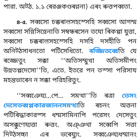
পারা. অট্ঠ. ১.১ ৰেরঞ্জকণ্ডৰণ্ণনা) এৰং ৰুত্তপব্বতা.
. সব্বসো চক্কৰাল়সহস্সেহি সব্বসো আগম্ম
৪-৫
সব্বসো সন্নিসিন্নেনাতি সম্বন্ধৰসেন তযো ৰিকপ্পা যুত্তা,
সব্বসো চক্কৰাল়সহস্সেহি দসহি দসহীতি পন
অনিট্ঠসাধনতো পটিসেধিতো.
ৰজ্জিতব্বে
তি যে
ৰজ্জেতুং সক্কা ‘‘অতিসম্মুখা অতিসমীপং
উন্নতপ্পদেসো’’তি, এতে. ইতরে পন তস্সা পরিসায
মহন্তভাৰেন ন সক্কা পরিহরিতুং.
‘‘সব্বঞেয্য…পে… সমত্থা’’তি ৰত্ৰা
তেসং
দেসেতব্বপ্পকারজাননসমত্থা
তি ৰচনং অত্তনা
পটিৰিদ্ধাকারস্স ধম্মসামিনাপি পরেসং দেসেতুং
অসক্কুণেয্যত্তা ৰুত্তং. অঞ্ঞথা সব্বেপি সত্তা
দিট্ঠসচ্চা এৰ ভৰেয্যুং. সব্বঞেয্যধম্মানং