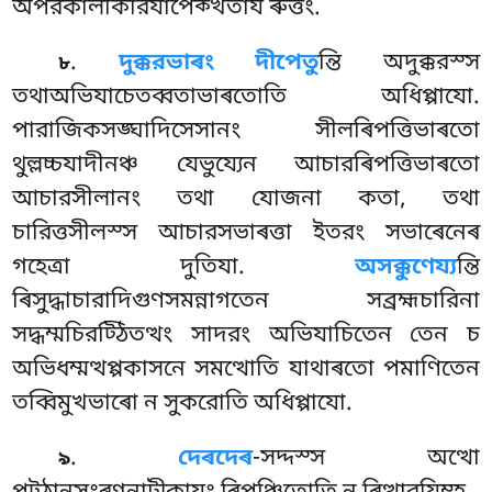
অপরকালকিরিযাপেক্খতায ৰুত্তং.
.
দুক্করভাৰং
দীপেতু
ন্তি অদুক্করস্স
৮
তথাঅভিযাচেতব্বতাভাৰতোতি অধিপ্পাযো.
পারাজিকসঙ্ঘাদিসেসানং সীলৰিপত্তিভাৰতো
থুল্লচ্চযাদীনঞ্চ যেভুয্যেন আচারৰিপত্তিভাৰতো
আচারসীলানং তথা যোজনা কতা, তথা
চারিত্তসীলস্স আচারসভাৰত্তা ইতরং সভাৰেনেৰ
গহেত্ৰা দুতিযা.
অসক্কুণেয্য
ন্তি
ৰিসুদ্ধাচারাদিগুণসমন্নাগতেন সব্রহ্মচারিনা
সদ্ধম্মচিরট্ঠিতত্থং সাদরং অভিযাচিতেন তেন চ
অভিধম্মত্থপ্পকাসনে সমত্থোতি যাথাৰতো পমাণিতেন
তব্বিমুখভাৰো ন সুকরোতি অধিপ্পাযো.
.
দেৰদেৰ
-সদ্দস্স অত্থো
৯