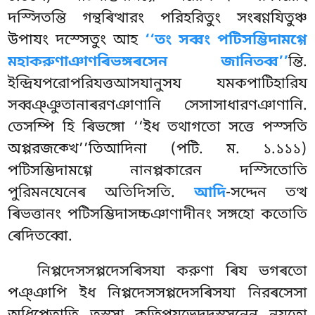
দস্সিতন্তি গন্থৰিত্থারং পরিহরিতুং সংৰণ্ণযিতুঞ্চ
উপাযং দস্সেতুং আহ
‘‘তং সব্বং পটিসম্ভিদামগ্গে
মহাকরুণাঞাণৰিভঙ্গৰসেন জানিতব্ব’’
ন্তি.
ইন্দ্রিযপরোপরিযত্তআসযানুসয যমকপাটিহারিয
সব্বঞ্ঞুতানাৰরণঞাণানি সেসাসাধারণঞাণানি.
তেসম্পি হি ৰিভঙ্গো ‘‘ইধ তথাগতো সত্তে পস্সতি
অপ্পরজক্খে’’তিআদিনা (পটি. ম. ১.১১১)
পটিসম্ভিদামগ্গে নানপ্পকারেন দস্সিতোতি
পুরিমনযেনেৰ অতিদিসতি.
আদি
-সদ্দেন তত্থ
ৰিভত্তানং পটিসম্ভিদাসচ্চঞাণাদীনং সঙ্গহো কতোতি
ৰেদিতব্বো.
নিপ্পদেসসপ্পদেসৰিসযা করুণা ৰিয ভগৰতো
পঞ্ঞাপি ইধ নিপ্পদেসসপ্পদেসৰিসযা নিরৰসেসা