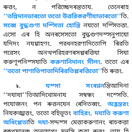
ৰুত্তং, ন পরিচ্ছেদৰন্ততায. তেনেৰাহ
‘‘তন্নিদানভাৰতো ততো উত্তরিকরণীযাভাৰতো’’
তি.
সব্বে বুদ্ধগুণা দস্সিতা হোন্তি
নযতো দস্সিতত্তা.
এসো এৰ হি অনৰসেসতো বুদ্ধগুণদস্সনুপাযো
যদিদং নযগ্গাহণং. পরধনহরণাদিতোপি ৰিরতি
পরেসং অনত্থপরিহরণৰসপ্পৰত্তিযা
সিযা
করুণূপনিস্সযাতি
করুণানিদানং সীলং
. ততো এৰ
‘‘ততো পাণাতিপাতাদিৰিরতিপ্পৰত্তিতো’’
তি ৰুত্তং.
.
যস্সা সংৰণ্ণন
ন্তিআদিনা
২
‘‘দযাযা’’তিআদিথোমনায সম্বন্ধং দস্সেতি.
পযোজনং পন ৰুত্তনযেন ৰেদিতব্বং.
অব্ভন্তরং
নিযকজ্ঝত্তং, ততো বহিভূতং
বাহিরং
.
দযাতি করুণা
অধিপ্পেতা
তি
দযা
-সদ্দস্স মেত্তাকরুণানং ৰাচকত্তা