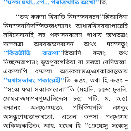
‘‘যস্স যথা…পে… পৰত্তিত্থাতি অত্থো’’
তি.
‘‘তত্থ করুণা ৰিযাতি নিদস্সনৰচন’’ন্তিআদিনা
নিদস্সননিদস্সিতব্বধম্মানং আধারৰিসযব্যাপারেহি
সৰিসেসনেহি সহ পকাসনৰসেন গাথায অত্থতত্ৰং
দস্সেত্ৰা অৰযৰভেদৰসেন অত্থং দস্সেতুং
‘‘কিরতীতি করুণা’’
তিআদি ৰুত্তং. তত্থ
নিচ্ছন্দরাগানং ভূতপুব্বগতিযা ৰা সত্ততা ৰেদিতব্বা.
একস্সপি ধম্মস্স অনেকসামঞ্ঞাকারৰন্ততায
‘‘যথাসভাৰং পকারেহী’’
তি ৰুত্তং. তথা হি ৰুত্তং –
‘‘সব্বে ধম্মা সব্বাকারেনা’’তি (মহানি. ১৫৬; চূল়নি.
মোঘরাজমাণৰপুচ্ছানিদ্দেস ৮৫; পটি. ম. ৩.৫)
ধম্মানং অঞ্ঞেয্যত্তং পটিক্খিপতি ঞাতুং
অসক্কুণেয্যত্তাভাৰতো. এতেন তস্সা পঞ্ঞায
অকিচ্ছৰুত্তিতং আহ. যথেৰ হি ‘‘ঞেয্যেসু সব্বেসু