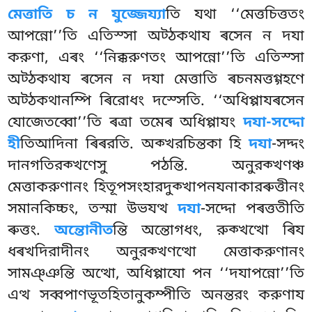
মেত্তাতি চ ন যুজ্জেয্যা
তি যথা ‘‘মেত্তচিত্ততং
আপন্নো’’তি এতিস্সা অট্ঠকথায ৰসেন ন দযা
করুণা
, এৰং ‘‘নিক্করুণতং আপন্নো’’তি এতিস্সা
অট্ঠকথায ৰসেন ন দযা মেত্তাতি ৰচনমত্তগ্গহণে
অট্ঠকথানম্পি ৰিরোধং দস্সেতি. ‘‘অধিপ্পাযৰসেন
যোজেতব্বো’’তি ৰত্ৰা তমেৰ অধিপ্পাযং
দযা-সদ্দো
হী
তিআদিনা ৰিৰরতি. অক্খরচিন্তকা হি
দযা
-সদ্দং
দানগতিরক্খণেসু পঠন্তি. অনুরক্খণঞ্চ
মেত্তাকরুণানং হিতূপসংহারদুক্খাপনযনাকারৰুত্তীনং
সমানকিচ্চং, তস্মা উভযত্থ
দযা
-সদ্দো পৰত্ততীতি
ৰুত্তং.
অন্তোনীত
ন্তি অন্তোগধং, রুক্খত্থো ৰিয
ধৰখদিরাদীনং অনুরক্খণত্থো মেত্তাকরুণানং
সামঞ্ঞন্তি অত্থো, অধিপ্পাযো পন ‘‘দযাপন্নো’’তি
এত্থ সব্বপাণভূতহিতানুকম্পীতি অনন্তরং করুণায