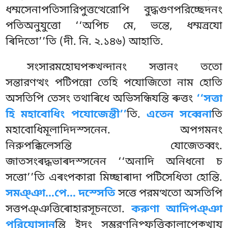
ধম্মসেনাপতিসারিপুত্তত্থেরোপি বুদ্ধগুণপরিচ্ছেদনং
পতিঅনুযুত্তো ‘‘অপিচ মে, ভন্তে, ধম্মন্ৰযো
ৰিদিতো’’তি (দী. নি. ২.১৪৬) আহাতি.
সংসারমহোঘপক্খন্দানং সত্তানং ততো
সন্তারণত্থং পটিপন্নো তেহি পযোজিতো নাম হোতি
অসতিপি তেসং তথাৰিধে অভিসন্ধিযন্তি ৰুত্তং
‘‘সত্তা
হি মহাবোধিং পযোজেন্তী’’
তি.
এতেন সব্বেনা
তি
মহাবোধিমূলাদিদস্সনেন. অপগমনং
নিরুপক্কিলেসন্তি যোজেতব্বং.
জাতসংৰদ্ধভাৰদস্সনেন ‘‘অনাদি অনিধনো চ
সত্তো’’তি এৰংপকারা মিচ্ছাৰাদা পটিসেধিতা হোন্তি.
সমঞ্ঞা…পে… দস্সেতি
সত্তে পরমত্থতো অসতিপি
সত্তপঞ্ঞত্তিৰোহারসূচনতো.
করুণা আদিপঞ্ঞা
পরিযোসান
ন্তি ইদং সম্ভরণনিপ্ফত্তিকালাপেক্খায