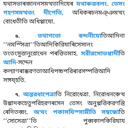
যথাসভাৰজাননসমত্থতাদিযেৰ
যথাৰুত্তবলং. তেসং
গহণসমত্থতং দীপেতি,
অধিকৰচনমঞ্ঞমত্থং
বোধেতীতি অধিপ্পাযো.
.
তথাগতো ৰন্দনীযো
তিআদিনা
৬
‘‘নমস্সিত্ৰা’’তিআদিকিরিযাৰিসেসানং
তংতংসুত্তানুরোধেন
পৰত্তিতমাহ.
সরীরসোভগ্গাদী
তি
আদি
-সদ্দেন
কল্যাণৰাক্করণতাআধিপচ্চপরিৰারসম্পত্তিআদি
সঙ্গয্হতি.
.
অন্তরধাপেত্ৰা
তি নিরোধেত্ৰা. নিরোধনঞ্চেত্থ
৭
উপ্পাদকহেতুপরিহরণৰসেন তেসং অনুপ্পত্তিকরণন্তি
ৰেদিতব্বং.
অত্থং পকাসযিস্সামীতি সম্বন্ধো
তি
‘‘সোসেত্ৰা’’তি পুব্বকালকিরিযায