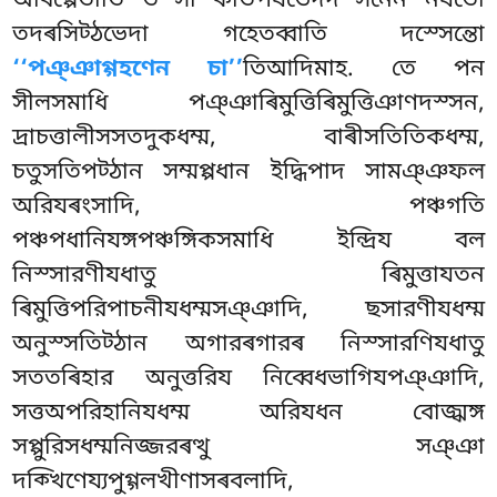
অধিপ্পেতাতি তস্সা কতিপযভেদদস্সনেন নযতো
তদৰসিট্ঠভেদা গহেতব্বাতি দস্সেন্তো
‘‘পঞ্ঞাগ্গহণেন চা’’
তিআদিমাহ. তে পন
সীলসমাধি পঞ্ঞাৰিমুত্তিৰিমুত্তিঞাণদস্সন,
দ্ৰাচত্তালীসসতদুকধম্ম, বাৰীসতিতিকধম্ম,
চতুসতিপট্ঠান সম্মপ্পধান ইদ্ধিপাদ সামঞ্ঞফল
অরিযৰংসাদি, পঞ্চগতি
পঞ্চপধানিযঙ্গপঞ্চঙ্গিকসমাধি ইন্দ্রিয বল
নিস্সারণীযধাতু ৰিমুত্তাযতন
ৰিমুত্তিপরিপাচনীযধম্মসঞ্ঞাদি, ছসারণীযধম্ম
অনুস্সতিট্ঠান অগারৰগারৰ নিস্সারণিযধাতু
সততৰিহার অনুত্তরিয নিব্বেধভাগিযপঞ্ঞাদি,
সত্তঅপরিহানিযধম্ম অরিযধন বোজ্ঝঙ্গ
সপ্পুরিসধম্মনিজ্জরৰত্থু সঞ্ঞা
দক্খিণেয্যপুগ্গলখীণাসৰবলাদি,