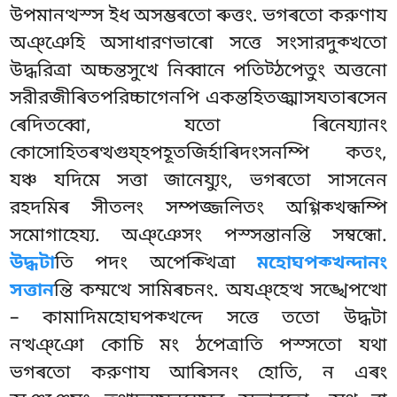
উপমানত্থস্স ইধ অসম্ভৰতো ৰুত্তং. ভগৰতো করুণায
অঞ্ঞেহি অসাধারণভাৰো সত্তে সংসারদুক্খতো
উদ্ধরিত্ৰা অচ্চন্তসুখে নিব্বানে পতিট্ঠপেতুং অত্তনো
সরীরজীৰিতপরিচ্চাগেনপি একন্তহিতজ্ঝাসযতাৰসেন
ৰেদিতব্বো, যতো ৰিনেয্যানং
কোসোহিতৰত্থগুয্হপহূতজিৰ্হাৰিদংসনম্পি কতং,
যঞ্চ যদিমে সত্তা জানেয্যুং, ভগৰতো সাসনেন
রহদমিৰ সীতলং সম্পজ্জলিতং অগ্গিক্খন্ধম্পি
সমোগাহেয্য. অঞ্ঞেসং পস্সন্তানন্তি সম্বন্ধো.
উদ্ধটা
তি পদং অপেক্খিত্ৰা
মহোঘপক্খন্দানং
সত্তান
ন্তি কম্মত্থে সামিৰচনং. অযঞ্হেত্থ সঙ্খেপত্থো
– কামাদিমহোঘপক্খন্দে সত্তে ততো উদ্ধটা
নত্থঞ্ঞো কোচি মং ঠপেত্ৰাতি পস্সতো যথা
ভগৰতো করুণায আৰিসনং হোতি, ন এৰং