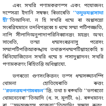
এৰং সত্থরি পণামকরণস্স একং পযোজনং
দস্সেত্ৰা ইদানি সম্বন্ধং ৰিভাৰেতি
‘‘তদুভযপ্পসাদা
হী’’
তিআদিনা. ন হি সত্থরি ধম্মে ৰা অপ্পসন্নো
সংৰণ্ণিযমানে তদধিগন্তব্বে চ ধম্মে সম্মা পটিপজ্জতি,
নাপি সীলাদিঅনুপাদাপরিনিব্বানন্তং মহন্তং অত্থং
সাধেতি, তস্মা ধম্মসংৰণ্ণনাসু পরেসং
সম্মাপটিপত্তিআকঙ্খায তথারূপধম্মপটিগ্গাহকেহি চ
ৰিনিযোজিতেন সত্থরি ধম্মে চ পসাদুপ্পাদনং সত্থরি
পণামকরণং ৰিহিতন্তি অধিপ্পাযো.
ভগৰতো গুণসংকিত্তনং তস্স ধম্মসঙ্ঘানম্পি
থোমনা হোতিযেৰাতি ৰুত্তং
‘‘রতনত্তযপণামৰচন’’
ন্তি. তথা চ ৰক্খতি ‘‘ভগৰতো
থোমনেনেৰা’’তিআদি (ধ. স. মূলটী. ৬). ৰক্খমানং
ৰা ‘‘সদ্ধম্মঞ্চস্স পূজেত্ৰা’’তিআদিং সন্ধায ৰুত্তং.