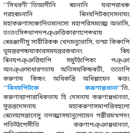
‘‘সিখরণী’’তিআদীনি ৰচনানি যথাপরাধঞ্চ
গরহৰচনানি ৰিনযপিটকদেসনাযং
মহাকরুণাসঞ্চোদিতমানসো মহাপরিসমজ্ঝে অভাসি,
তংতংসিক্খাপদপঞ্ঞত্তিকারণাপেক্খায
ৰেরঞ্জাদীসু সারীরিকঞ্চ
খেদমনুভোসি, তস্মা কিঞ্চাপি
ভূমন্তরপচ্চযাকারসমযন্তরকথানং ৰিয
ৰিনযপঞ্ঞত্তিযাপি সমুট্ঠাপিকা পঞ্ঞা
অনঞ্ঞসাধারণতায অতিসযকিচ্চৰতী, ততোপি
করুণায কিচ্চং অধিকন্তি অধিপ্পাযেন ৰুত্তং
‘‘ৰিনযপিটকে করুণাপ্পধানা’’
তি.
করুণাব্যাপারাধিকতায হি দেসনায করুণাপ্পধানতা,
সুত্তন্তদেসনায মহাকরুণাসমাপত্তিবহুলো
ৰেনেয্যসন্তানেসু তদজ্ঝাসযানুলোমেন গম্ভীরমত্থপদং
পতিট্ঠপেসীতি করুণাপঞ্ঞাপ্পধানতা,