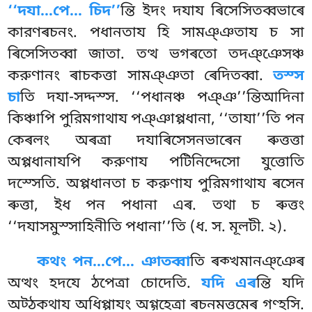
‘‘দযা…পে… চিদ’’
ন্তি ইদং দযায ৰিসেসিতব্বভাৰে
কারণৰচনং. পধানতায হি
সামঞ্ঞতায চ সা
ৰিসেসিতব্বা জাতা. তত্থ ভগৰতো তদঞ্ঞেসঞ্চ
করুণানং ৰাচকত্তা সামঞ্ঞতা ৰেদিতব্বা.
তস্স
চা
তি দযা-সদ্দস্স. ‘‘পধানঞ্চ পঞ্ঞ’’ন্তিআদিনা
কিঞ্চাপি পুরিমগাথায পঞ্ঞাপ্পধানা, ‘‘তাযা’’তি পন
কেৰলং অৰত্ৰা দযাৰিসেসনভাৰেন ৰুত্তত্তা
অপ্পধানাযপি করুণায পটিনিদ্দেসো যুত্তোতি
দস্সেতি. অপ্পধানতা চ করুণায পুরিমগাথায ৰসেন
ৰুত্তা, ইধ পন পধানা এৰ. তথা চ ৰুত্তং
‘‘দযাসমুস্সাহিনীতি পধানা’’তি (ধ. স. মূলটী. ২).
কথং পন…পে… ঞাতব্বা
তি ৰক্খমানঞ্ঞেৰ
অত্থং হদযে ঠপেত্ৰা চোদেতি.
যদি এৰ
ন্তি যদি
অট্ঠকথায অধিপ্পাযং অগ্গহেত্ৰা ৰচনমত্তমেৰ গণ্হসি.