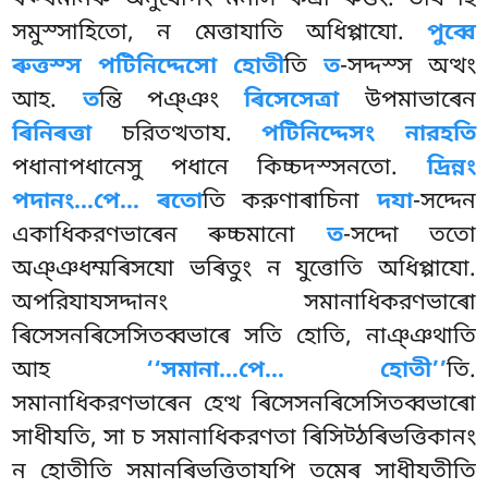
ৰক্খমানঞ্চ অনুযোগং মনসি কত্ৰা ৰুত্তং. তায হি
সমুস্সাহিতো, ন মেত্তাযাতি অধিপ্পাযো.
পুব্বে
ৰুত্তস্স পটিনিদ্দেসো হোতী
তি
ত
-সদ্দস্স অত্থং
আহ.
ত
ন্তি পঞ্ঞং
ৰিসেসেত্ৰা
উপমাভাৰেন
ৰিনিৰত্তা
চরিতত্থতায.
পটিনিদ্দেসং নারহতি
পধানাপধানেসু পধানে কিচ্চদস্সনতো.
দ্ৰিন্নং
পদানং…পে… ৰতো
তি করুণাৰাচিনা
দযা
-সদ্দেন
একাধিকরণভাৰেন ৰুচ্চমানো
ত
-সদ্দো ততো
অঞ্ঞধম্মৰিসযো ভৰিতুং ন যুত্তোতি অধিপ্পাযো.
অপরিযাযসদ্দানং সমানাধিকরণভাৰো
ৰিসেসনৰিসেসিতব্বভাৰে সতি হোতি, নাঞ্ঞথাতি
আহ
‘‘সমানা…পে… হোতী’’
তি.
সমানাধিকরণভাৰেন হেত্থ ৰিসেসনৰিসেসিতব্বভাৰো
সাধীযতি, সা চ সমানাধিকরণতা ৰিসিট্ঠৰিভত্তিকানং
ন হোতীতি সমানৰিভত্তিতাযপি তমেৰ সাধীযতীতি