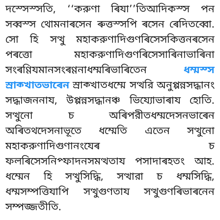
দস্সেস্সতি, ‘‘করুণা ৰিযা’’তিআদিকস্স পন
সব্বস্স থোমনাৰসেন ৰুত্তস্সপি ৰসেন ৰেদিতব্বো.
সো হি সত্থু মহাকরুণাদিগুণৰিসেসকিত্তনৰসেন
পৰত্তো মহাকরুণাদিগুণৰিসেসাৰিনাভাৰিনা
সংৰণ্ণিযমানসংৰণ্ণনাধম্মৰিভাৰিতেন
ধম্মস্স
স্ৰাক্খাতভাৰেন
স্ৰাক্খাতধম্মে সত্থরি
অনুপ্পন্নসদ্ধানং
সদ্ধাজননায, উপ্পন্নসদ্ধানঞ্চ ভিয্যোভাৰায হোতি.
সত্থুনো চ অৰিপরীতধম্মদেসনভাৰেন
অৰিতথদেসনাভূতে ধম্মেতি এতেন সত্থুনো
মহাকরুণাদিগুণানংযেৰ চ
ফলৰিসেসনিপ্ফাদনসমত্থতায পসাদাৰহতং আহ.
ধম্মেন হি সত্থুসিদ্ধি, সত্থারা চ ধম্মসিদ্ধি,
ধম্মসম্পত্তিযাপি সত্থুগুণতায সত্থুগুণৰিভাৰনেন
সম্পজ্জতীতি.