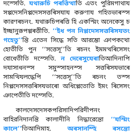
দস্সেতি.
যথারুচি পৰত্তিত্থা
তি এতং পুরিমগাথায
সপ্পদেসনিপ্পদেসসত্তৰিসযায করুণায গহিতভাৰস্স
কারণৰচনং. যথারুচিপৰত্তি হি একস্মিং অনেকেসু চ
ইচ্ছানুরূপপ্পৰত্তীতি.
‘‘ইধ পন নিপ্পদেসসত্তৰিসযতং
গহেতু’’
ন্তি এতেন সিদ্ধে সতি আরম্ভো ঞাপকত্থো
হোতীতি পুন ‘‘সত্তেসূ’’তি
ৰচনং ইমমত্থৰিসেসং
বোধেতীতি দস্সেতি.
ন দেৰেসুযেৰা
তিআদিনাপি
দযাসাধনস্স সমুস্সাহনস্স সত্তৰিসযভাৰে
সামত্থিযলদ্ধেপি ‘‘সত্তেসূ’’তি ৰচনং তস্স
নিপ্পদেসসত্তৰিসযভাৰো অধিপ্পেতোতি ইমং ৰিসেসং
ঞাপেতীতি দস্সেতি.
কালদেসদেসকপরিসাদিপরিদীপনং
বাহিরনিদানন্তি কালাদীনি নিদ্ধারেন্তো
‘‘যস্মিং
কালে’’
তিআদিমাহ.
অৰসানম্হি ৰসন্তো