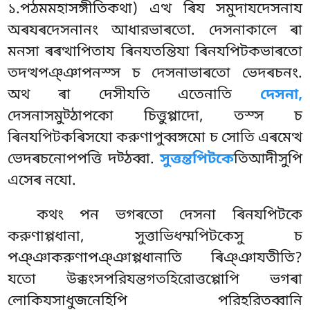
১.পঠমমহাসঙ্গীতিকথা) এত্থ ৰিয সমুদাযদেসনায
অৰযৰদেসনানং আধারভাৰতো. দেসনাকালে ৰা
মনসা ৰৰত্থাপিতায ৰিনযতন্তিযা ৰিনযপিটকভাৰতো
তদত্থপঞ্ঞাপনস্স চ দেসনাভাৰতো ভেদৰচনং.
অথ ৰা দেসীযতি এতেনাতি
দেসনা,
দেসনাসমুট্ঠাপকো চিত্তুপ্পাদো, তস্স চ
ৰিনযপিটকৰিসযো করুণাপুব্বঙ্গমো চ সোতি এৰমেত্থ
ভেদৰচনোপপত্তি দট্ঠব্বা.
সুত্তন্তপিটকে
তিআদীসুপি
এসেৰ নযো.
কথং পন ভগৰতো দেসনা ৰিনযপিটকে
করুণাপ্পধানা, সুত্তাভিধম্মপিটকেসু চ
পঞ্ঞাকরুণাপঞ্ঞাপ্পধানাতি ৰিঞ্ঞাযতীতি?
যতো উক্কংসপরিযন্তগতহিরোত্তপ্পোপি ভগৰা
লোকিযসাধুজনেহিপি
পরিহরিতব্বানি