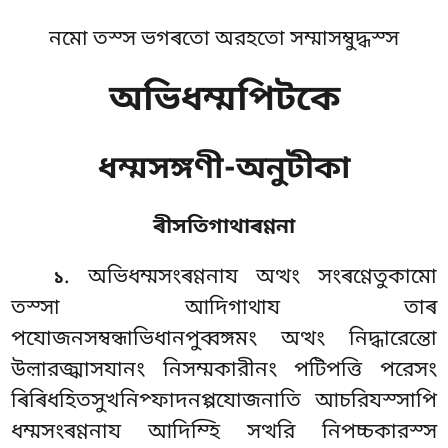
নমো তস্স ভগৰতো অরহতো সম্মাসম্বুদ্ধস্স
অভিধম্মপিটকে
ধম্মসঙ্গণী-অনুটীকা
ৰীসতিগাথাৰণ্ণনা
. অভিধম্মসংৰণ্ণনায
অত্থং সংৰণ্ণেতুকামো
১
তস্সা আদিগাথায তাৰ
পযোজনসম্বন্ধাভিধানপুব্বঙ্গমং অত্থং নিদ্ধারেন্তো
উল়ারজ্ঝাসযানং নিসম্মকারীনং পটিপত্তি পরেসং
ৰিৰিধহিতসুখনিপ্ফাদনপ্পযোজনাতি আচরিযস্সাপি
ধম্মসংৰণ্ণনায আদিম্হি সত্থরি নিপচ্চকারস্স