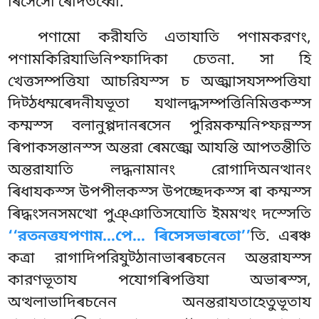
ৰিসেসো ৰেদিতব্বো.
পণামো করীযতি এতাযাতি পণামকরণং,
পণামকিরিযাভিনিপ্ফাদিকা চেতনা. সা হি
খেত্তসম্পত্তিযা আচরিযস্স চ অজ্ঝাসযসম্পত্তিযা
দিট্ঠধম্মৰেদনীযভূতা যথালদ্ধসম্পত্তিনিমিত্তকস্স
কম্মস্স
বলানুপ্পদানৰসেন পুরিমকম্মনিপ্ফন্নস্স
ৰিপাকসন্তানস্স অন্তরা ৰেমজ্ঝে আযন্তি আপতন্তীতি
অন্তরাযাতি লদ্ধনামানং রোগাদিঅনত্থানং
ৰিধাযকস্স উপপীল়কস্স উপচ্ছেদকস্স ৰা কম্মস্স
ৰিদ্ধংসনসমত্থো পুঞ্ঞাতিসযোতি ইমমত্থং দস্সেতি
‘‘রতনত্তযপণাম…পে… ৰিসেসভাৰতো’’
তি. এৰঞ্চ
কত্ৰা রাগাদিপরিযুট্ঠানাভাৰৰচনেন অন্তরাযস্স
কারণভূতায পযোগৰিপত্তিযা অভাৰস্স,
অত্থলাভাদিৰচনেন অনন্তরাযতাহেতুভূতায