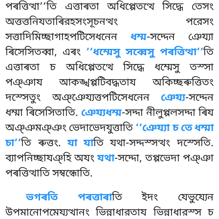
পৰত্তিত্থা’’তি এত্তাৰতা অধিপ্পেতত্থে সিদ্ধে তেসং
অত্তত্তনিযতাৰিরহসংসূচনত্থং পরেসং
সত্তাদিমিচ্ছাগাহপটিসেধনেন
ধম্ম
-সদ্দেন ঞেয্যা
ৰিসেসিতব্বা, এৰং
‘‘ধম্মেসু সব্বেসু পৰত্তিত্থা’’
তি
এত্তাৰতা
চ অধিপ্পেতত্থে সিদ্ধে ধম্মেসু তস্সা
পঞ্ঞায আকঙ্খপ্পটিবদ্ধতায অকিচ্ছৰুত্তিতং
দস্সেতুং অঞ্ঞেয্যত্তপটিসেধনেন
ঞেয্য
-সদ্দেন
ধম্মা
ৰিসেসিতাতি.
ঞেয্যধম্ম
-সদ্দা নীলুপ্পলসদ্দা ৰিয
অঞ্ঞমঞ্ঞং ভেদাভেদযুত্তাতি
‘‘ঞেয্যা চ তে ধম্মা
চা’’
তি ৰুত্তং.
যা যা
তি যথা-সদ্দস্সত্থং দস্সেতি.
ব্যাপনিচ্ছাযঞ্হি অযং
যথা
-সদ্দো, তপ্পভেদা পঞ্ঞা
পৰত্তিত্থাতি সম্বন্ধোতি.
ভগৰতি পৰত্তাৰা
তি ইদং যেভুয্যেন
উপমানোপমেয্যত্থানং ভিন্নাধারতায ভিন্নাধারস্স চ