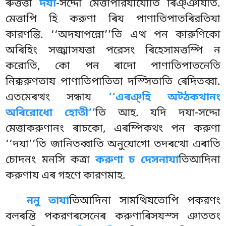
ৰুত্তত্তা
দযা
-সদ্দো মেত্তাপরিযাযোতি ৰিঞ্ঞাযতি.
মেত্তাপি হি করুণা ৰিয পাণাতিপাতৰিরতিযা
কারণন্তি. ‘‘অদযাপন্নো’’তি এত্থ পন কারুণিকো
অৰিহিং সজ্ঝাসযত্তা পরেসং ৰিহেসামত্তম্পি ন
করোতি, কো পন ৰাদো পাণাতিপাতনেতি
নিক্করুণতায পাণাতিপাতিতা দস্সিতাতি ৰেদিতব্বা.
এতমেৰত্থং সন্ধায
‘‘এৰঞ্হি অট্ঠকথানং
অৰিরোধো হোতী’’
তি আহ. যদি দযা-সদ্দো
মেত্তাকরুণানং ৰাচকো, এৰম্পিকথং পন করুণা
‘‘দযা’’তি জানিতব্বাতি অনুযোগো তদৰত্থো এৰাতি
চোদনং মনসি কত্ৰা
করুণা চ দেসনাযা
তিআদিনা
করুণায এৰ গহণে কারণমাহ.
ননু তাযা
তিআদিনা সামত্থিযতোপি পকরণং
বলৰন্তি পকরণৰসেনেৰ করুণাৰিসযস্স ঞাততং