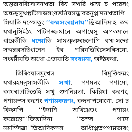
অন্তরাযৰিসোসনত্থতা ৰিয সত্থরি ধম্মে চ পরেসং
অচ্চন্তসুখপ্পটিলাভসংৰত্তনিযসদ্ধারতনুপ্পাদনত্থতাপি
সিযাতি দস্সেতুং
‘‘ধম্মসংৰণ্ণনায’’
ন্তিআদিমাহ. তত্থ
যথানুসিট্ঠং পটিপজ্জমানে অপাযেসু অপতমানে
ধারেতীতি
ধম্মো
তি সামঞ্ঞৰচনোপি ধম্ম-সদ্দো
সদ্দন্তরসন্নিধানেন
ইধ পরিযত্তিৰিসেসৰিসযো.
সংৰণ্ণীযতি অত্থো এতাযাতি
সংৰণ্ণনা,
অট্ঠকথা.
তিৰিধযানমুখেন ৰিমুত্তিধম্মং
যথারহমনুসাসতীতি
সত্থা
. পণমনং পণামো,
কাযৰাচাচিত্তেহি সত্থু গুণনিন্নতা. কিরিযা করণং,
পণামস্স করণং
পণামকরণং,
ৰন্দনাপযোগো. সো চ
কিঞ্চাপি ‘‘ইদানি অধিপ্পেতং পণামং
করোন্তো’’তিআদিনা ‘‘তস্স পাদে
নমস্সিত্ৰা’’তিআদিকস্স অধিপ্পেতপণামভাৰং