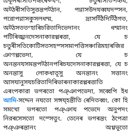
একূনৰীসতিপচ্চৰেক্খণ, চতুৰীসতিপচ্চয,
অট্ঠৰীসতিসুত্তন্তপট্ঠান, পণ্ণাসউদযব্বযদস্সন,
পরোপণ্ণাসকুসলধম্ম, দ্ৰাসট্ঠিদিট্ঠিগত,
অট্ঠসততণ্হাৰিচরিতাদিভেদানং ধম্মানং
পটিৰিজ্ঝনদেসনাকারপ্পৰত্তা, যে চ
চতুৰীসতিকোটিসতসহস্সসমাপত্তিসঞ্চারিমহাৰজির
ঞাণপ্পভেদা, যে চ
অনন্তনযসমন্তপট্ঠানপৰিচযদেসনাকারপ্পৰত্তা, যে চ
অনন্তাসু
লোকধাতূসু অনন্তানং সত্তানং
আসযানুসযচরিতাদিৰিভাৰনাকারপ্পৰত্তাতি
এৰংপকারা ভগৰতো পঞ্ঞাপভেদা, সব্বেপি ইধ
আদি
-সদ্দেন নযতো সঙ্গয্হন্তীতি ৰেদিতব্বং. কো হি
সমত্থো ভগৰতো পঞ্ঞায পভেদে অনুপদং
নিরৰসেসতো দস্সেতুং. তেনেৰ ভগৰন্তং ঠপেত্ৰা
পঞ্ঞৰন্তানং অগ্গভূতো