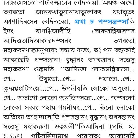
নিরৰসেসতো পটিৰিজ্ঝনেন ৰেদিতব্বা. অযঞ্চ অত্থো
ভগৰতো অনেকধাতুনানাধাতুলোকং যথাভূতং
ঞাণাদিৰসেন ৰেদিতব্বো.
যথা চ পস্সন্তস্সা
তি
ইদং রাগগ্গিআদীহি
লোকসন্নিৰাসস্স
আদিত্ততাদিআকারদস্সনং ভগৰতো
মহাকরুণোক্কমনুপাযং সন্ধায ৰুত্তং. তং পন বহুকেহি
আকারেহি পস্সন্তানং বুদ্ধানং ভগৰন্তানং
সত্তেসু
মহাকরুণা ওক্কমতি. ‘‘আদিত্তো লোকসন্নিৰাসো…
পে… উয্যুত্তো…পে… পযাতো…পে…
কুম্মগ্গপ্পটিপন্নো…পে… উপনীযতি লোকো অধুৰো…
পে… অতাণো লোকো অনভিস্সরো…পে… অস্সকো
লোকো সব্বং পহায গমনীযং…পে… ঊনো লোকো
অতিত্তো তণ্হাদাসোতি পস্সন্তানং বুদ্ধানং ভগৰন্তানং
সত্তেসু মহাকরুণা ওক্কমতী’’তিআদিনা (পটি. ম.
১.১১৭) পটিসম্ভিদামগ্গে পরোসতং আকারেহি