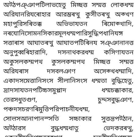
অট্ঠপঞ্ঞাপটিলাভহেতু মিচ্ছত্ত সম্মত্ত লোকধম্ম
অরিযানরিযৰোহার আরম্ভৰত্থু কুসীতৰত্থু অক্খণ
মহাপুরিসৰিতক্ক অভিভাযতন ৰিমোক্খাদি,
নৰযোনিসোমনসিকারমূলধম্মপারিসুদ্ধিপধানিযঙ্গ
সত্তাৰাস আঘাতৰত্থু আঘাতপটিৰিনয সঞ্ঞানানত্ত
অনুপুব্বৰিহারাদি, দসনাথকরধম্ম কসিণাযতন
অকুসলকম্মপথ কুসলকম্মপথ মিচ্ছত্ত সম্মত্ত
অরিযৰাস দসবলঞাণ অসেক্খধম্মাদি,
একাদসমেত্তানিসংস সীলানিসংস ধম্মতা বুদ্ধিহেতু,
দ্ৰাদসাযতনপটিচ্চসমুপ্পাদ ধম্মচক্কাকার,
তেরসধুতগুণ, চুদ্দসবুদ্ধঞাণ,
পঞ্চদসচরণৰিমুত্তিপরিপাচনীযধম্ম,
সোল়সআনাপানস্সতি সচ্চাকার সুত্তন্তপট্ঠান,
অট্ঠারস বুদ্ধধম্মধাতু ভেদকরৰত্থু,