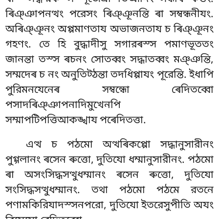
ৰিঞ্ঞাপনত্থং পরেসং ৰিঞ্ঞূনন্তি ৰা সম্বন্ধনীযং.
অৰিঞ্ঞূনং অপ্পমাণতায অভাজনতায চ ৰিঞ্ঞূনং
গহণং. তে হি বুদ্ধাদীসু সগারৰস্স পমাণভূততং
জানন্তা তস্স ৰচনং সোতব্বং সদ্ধাতব্বং মঞ্ঞন্তি,
সম্মদেৰ চ নং অনুতিট্ঠন্তা তদধিপ্পাযং পূরেন্তি. ইধাপি
পুরিমনযেনেৰ সম্বন্ধো ৰেদিতব্বো
পসাদৰিঞ্ঞাপনাদিমুখেনপি
সম্মাপটিপত্তিআকঙ্খায পৰেদিতত্তা.
এত্থ
চ পঠমো অত্থৰিকপ্পো সদ্ধানুসারীনং
পুগ্গলানং ৰসেন ৰুত্তো, দুতিযো ধম্মানুসারীনং. পঠমো
ৰা অসংসিদ্ধসত্থুধম্মানং ৰসেন ৰুত্তো, দুতিযো
সংসিদ্ধসত্থুধম্মানং. তথা পঠমো পঠমে রতনে
পণামকিরিযাদস্সনপরো, দুতিযো ইতরেসুপীতি অযং