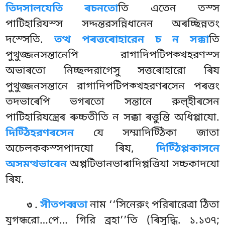
তিদসালযেতি ৰচনতো
তি এতেন তস্স
পাটিহারিযস্স সদ্দন্তরসন্নিধানেন
অৰচ্ছিন্নতং
দস্সেতি.
তত্থ পৰত্তৰোহারেন চ ন সক্কা
তি
পুথুজ্জনসন্তানেপি রাগাদিপটিপক্খহরণস্স
অভাৰতো নিচ্ছন্দরাগেসু সত্তৰোহারো ৰিয
পুথুজ্জনসন্তানে রাগাদিপটিপক্খহরণৰসেন পৰত্তং
তদভাৰেপি ভগৰতো সন্তানে রুল়্হীৰসেন
পাটিহারিযন্ত্ৰেৰ ৰুচ্চতীতি ন সক্কা ৰত্তুন্তি অধিপ্পাযো.
দিট্ঠিহরণৰসেন
যে সম্মাদিট্ঠিকা জাতা
অচেলককস্সপাদযো ৰিয,
দিট্ঠিপ্পকাসনে
অসমত্থভাৰেন
অপ্পটিভানভাৰাদিপ্পত্তিযা সচ্চকাদযো
ৰিয.
.
সীতপব্বতা
নাম ‘‘সিনেরুং পরিৰারেত্ৰা ঠিতা
৩
যুগন্ধরো…পে… গিরি ব্রহা’’তি (ৰিসুদ্ধি. ১.১৩৭;