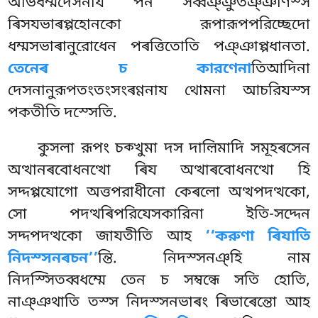
অভিধম্মদেসনায পন সব্বঞ্ঞুতঞ্ঞাণস্স
ৰিসযভাৰপ্পহোনকো রূপারূপপরিচ্ছেদো
ধম্মসভাৰানুরোধেন পৰত্তিতোতি পঞ্ঞাপ্পধানতা.
তেনেৰ চ কারণেনা
তিআদিনা
দেসনানুরূপতংতংসংৰণ্ণনায থোমনা আচরিযস্স
পকতীতি দস্সেতি.
কুসলা রূপং চক্খুমা দস দাল়িমাদি সমূহৰসেন
অত্থানৰবোধনত্থো ৰিয অত্থাৰবোধনত্থো হি
সদ্দপ্পযোগো অত্তপরাধীনো কেৰলো অত্থপদত্থকো,
সো পদত্থৰিপরিযেসকারিনা ইতি-সদ্দেন
সদ্দপদত্থকো জাযতীতি আহ
‘‘করুণা ৰিযাতি
নিদস্সনৰচন’’
ন্তি. নিদস্সনঞ্হি নাম
নিদস্সিতব্বধম্মে তেন চ সম্বন্ধে সতি হোতি,
নাঞ্ঞথাতি তস্স নিদস্সনভাৰং ৰিভাৰেন্তো আহ