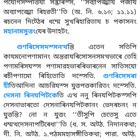
পযোগসম্পত্তিযা সব্ভাৰস্স, ‘‘সব্যাপজ্ঝায পজায
অব্যাপজ্ঝো ৰিহরতী’’তি (অ. নি. ৬.১০; ১১.১১)
ৰচনেন দিট্ঠেৰ ধম্মে সুখৰিহারিতায চ পকাসনং
মহানামসুত্তং
যেৰ উদাহটং.
গুণৰিসেসদস্সনত্থ
ন্তি এতেন সতিপি
কাযমনোপণামানং অন্তরাযৰিসোসনসমত্থভাৰে তেহি
পণামৰিসযস্স পণামারহভাৰৰিভাৰনেন সাতিসযো
ৰচীপণামো ৰিহিতোতি দস্সেতি.
গুণৰিসেসৰা
হী
তিআদিনা আচরিযস্স যুত্তপত্তকারিতং দস্সেতি.
দেসনা ৰিনযপিটকে
তি এত্থ ননু ৰিনযপিটকস্সপি
দেসনাভাৰতো দেসনাৰিনযপিটকানং ভেদৰচনং ন
যুত্তন্তি? নো ন যুত্তং ‘‘তীসুপি চেতেসু এতে
ধম্মত্থদেসনাপটিৰেধা’’তি (ধ. স. অট্ঠ. নিদানকথা;
দী. নি. অট্ঠ. ১.পঠমমহাসঙ্গীতিকথা; পারা. অট্ঠ.