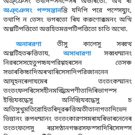
অঞ্ঞেসং তথাদস্সনস্সেৰ অভাৰতো. অথ ৰা
অঞ্ঞেসং পস্সন্তান
ন্তি যদিপি পরে পস্সেয্যুং,
তথাপি ন তেসং ভগৰতো ৰিয করুণোক্কমনং অত্থি
অপ্পটিপত্তিতো অত্তহিতমত্তপটিপত্তিতো চাতি অত্থো.
অনাৰরণা
তীসু কালেসু সব্বত্থ
অপ্পটিহতৰুত্তিতায,
অসাধারণা
সব্বধম্মানং
নিরৰসেসহেতুপচ্চযপরিগ্গহৰসেন তেসঞ্চ
সভাৰকিচ্চাদিঅৰত্থাৰিসেসাদিপরিজাননেন
আযূহনৰেলাযমেৰ তংতংকম্মানং
তংতংফলৰিসেসহীনমজ্ঝিমপণীতাদিৰিভাগস্স
ইন্দ্রিযবদ্ধেসু অনিন্দ্রিযবদ্ধেসু চ
অতিসুখুমতিরোহিতৰিদূরৰুত্তিঅতীতানাগতাদিভেদ
ভিন্নানং রূপধম্মানং তংতংকারণসমৰাযৰিভাৰনেনেৰ
তংতংফলেসু ৰণ্ণসণ্ঠানগন্ধরসফস্সাদিৰিসেসস্স