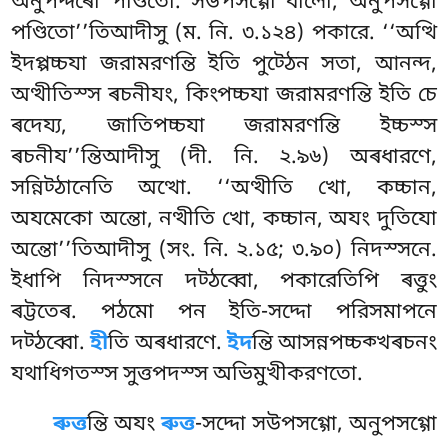
অনুপদ্দৰো পণ্ডিতো. সউপসগ্গো বালো, অনুপসগ্গো
পণ্ডিতো’’তিআদীসু (ম. নি. ৩.১২৪) পকারে. ‘‘অত্থি
ইদপ্পচ্চযা জরামরণন্তি ইতি পুট্ঠেন সতা, আনন্দ,
অত্থীতিস্স ৰচনীযং, কিংপচ্চযা জরামরণন্তি ইতি চে
ৰদেয্য, জাতিপচ্চযা জরামরণন্তি ইচ্চস্স
ৰচনীয’’ন্তিআদীসু (দী. নি. ২.৯৬) অৰধারণে,
সন্নিট্ঠানেতি অত্থো. ‘‘অত্থীতি খো, কচ্চান,
অযমেকো অন্তো, নত্থীতি খো, কচ্চান, অযং দুতিযো
অন্তো’’তিআদীসু (সং. নি. ২.১৫; ৩.৯০) নিদস্সনে.
ইধাপি নিদস্সনে দট্ঠব্বো, পকারেতিপি ৰত্তুং
ৰট্টতেৰ. পঠমো পন ইতি-সদ্দো পরিসমাপনে
দট্ঠব্বো.
হী
তি অৰধারণে.
ইদ
ন্তি আসন্নপচ্চক্খৰচনং
যথাধিগতস্স সুত্তপদস্স অভিমুখীকরণতো.
ৰুত্ত
ন্তি অযং
ৰুত্ত
-সদ্দো সউপসগ্গো, অনুপসগ্গো