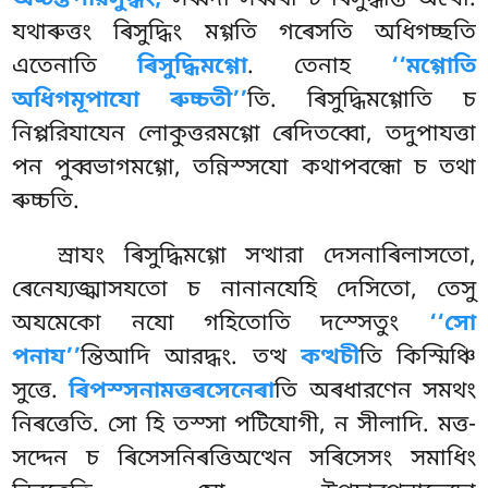
যথাৰুত্তং ৰিসুদ্ধিং মগ্গতি গৰেসতি অধিগচ্ছতি
এতেনাতি
ৰিসুদ্ধিমগ্গো
. তেনাহ
‘‘মগ্গোতি
অধিগমূপাযো ৰুচ্চতী’’
তি. ৰিসুদ্ধিমগ্গোতি চ
নিপ্পরিযাযেন লোকুত্তরমগ্গো ৰেদিতব্বো, তদুপাযত্তা
পন পুব্বভাগমগ্গো, তন্নিস্সযো কথাপবন্ধো চ তথা
ৰুচ্চতি.
স্ৰাযং
ৰিসুদ্ধিমগ্গো সত্থারা দেসনাৰিলাসতো,
ৰেনেয্যজ্ঝাসযতো চ নানানযেহি দেসিতো, তেসু
অযমেকো নযো গহিতোতি দস্সেতুং
‘‘সো
পনায’’
ন্তিআদি আরদ্ধং. তত্থ
কত্থচী
তি কিস্মিঞ্চি
সুত্তে.
ৰিপস্সনামত্তৰসেনেৰা
তি অৰধারণেন সমথং
নিৰত্তেতি. সো হি তস্সা পটিযোগী, ন সীলাদি. মত্ত-
সদ্দেন চ ৰিসেসনিৰত্তিঅত্থেন সৰিসেসং সমাধিং