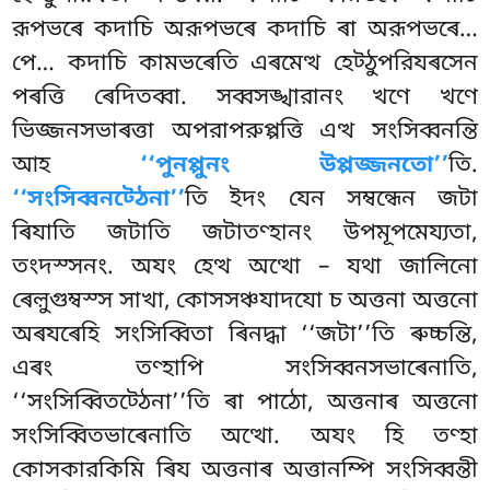
রূপভৰে কদাচি অরূপভৰে কদাচি ৰা অরূপভৰে…
পে… কদাচি কামভৰেতি এৰমেত্থ হেট্ঠুপরিযৰসেন
পৰত্তি ৰেদিতব্বা. সব্বসঙ্খারানং খণে খণে
ভিজ্জনসভাৰত্তা অপরাপরুপ্পত্তি এত্থ সংসিব্বনন্তি
আহ
‘‘পুনপ্পুনং উপ্পজ্জনতো’’
তি.
‘‘সংসিব্বনট্ঠেনা’’
তি ইদং যেন সম্বন্ধেন জটা
ৰিযাতি জটাতি
জটাতণ্হানং উপমূপমেয্যতা,
তংদস্সনং. অযং হেত্থ অত্থো – যথা জালিনো
ৰেল়ুগুম্বস্স সাখা, কোসসঞ্চযাদযো চ অত্তনা অত্তনো
অৰযৰেহি সংসিব্বিতা ৰিনদ্ধা ‘‘জটা’’তি ৰুচ্চন্তি,
এৰং তণ্হাপি সংসিব্বনসভাৰেনাতি,
‘‘সংসিব্বিতট্ঠেনা’’তি ৰা পাঠো, অত্তনাৰ অত্তনো
সংসিব্বিতভাৰেনাতি অত্থো. অযং হি তণ্হা
কোসকারকিমি ৰিয অত্তনাৰ অত্তানম্পি সংসিব্বন্তী