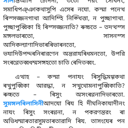
সীল
ন্তিআদি চোদনা, ততো পরং সোধনং,
সমাধিপঞ্ঞাকথাসুপি এসেৰ নযো. কস্মা পনেত্থ
ৰিস্সজ্জনগাথা আদিম্হি নিক্খিত্তা, ন পুচ্ছাগাথা.
পুচ্ছাপুব্বিকা হি ৰিস্সজ্জনাতি? ৰুচ্চতে – তদত্থস্স
মঙ্গলভাৰতো, সাসনস্স
আদিকল্যাণাদিভাৰৰিভাৰনতো,
ভযাদিউপদ্দৰনিৰারণেন অন্তরাযৰিধমনতো, উপরি
সংৰণ্ণেতব্বধম্মসঙ্গহতো চাতি ৰেদিতব্বং.
এত্থাহ – কস্মা পনাযং ৰিসুদ্ধিমগ্গকথা
ৰত্থুপুব্বিকা আরদ্ধা, ন সত্থুথোমনাপুব্বিকাতি?
ৰুচ্চতে – ৰিসুং অসংৰণ্ণনাদিভাৰতো.
সুমঙ্গলৰিলাসিনী
আদযো ৰিয হি দীঘনিকাযাদীনং
নাযং ৰিসুং সংৰণ্ণনা, ন পকরণন্তরং ৰা
অভিধম্মাৰতারসুমতাৰতারাদি ৰিয. তাসংযেৰ পন