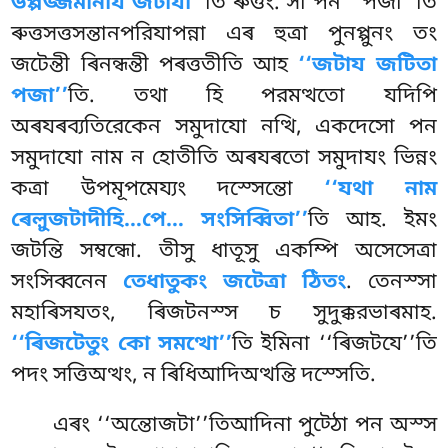
উপ্পজ্জমানায জটাযা’’
তি ৰুত্তং. সা পন ‘‘পজা’’তি
ৰুত্তসত্তসন্তানপরিযাপন্না এৰ হুত্ৰা পুনপ্পুনং তং
জটেন্তী ৰিনন্ধন্তী পৰত্ততীতি আহ
‘‘জটায জটিতা
পজা’’
তি. তথা হি পরমত্থতো যদিপি
অৰযৰব্যতিরেকেন সমুদাযো নত্থি, একদেসো পন
সমুদাযো নাম ন হোতীতি অৰযৰতো সমুদাযং ভিন্নং
কত্ৰা উপমূপমেয্যং দস্সেন্তো
‘‘যথা নাম
ৰেল়ুজটাদীহি…পে… সংসিব্বিতা’’
তি আহ. ইমং
জটন্তি সম্বন্ধো. তীসু ধাতূসু একম্পি অসেসেত্ৰা
সংসিব্বনেন
তেধাতুকং জটেত্ৰা ঠিতং
. তেনস্সা
মহাৰিসযতং, ৰিজটনস্স চ সুদুক্করভাৰমাহ.
‘‘ৰিজটেতুং কো সমত্থো’’
তি ইমিনা ‘‘ৰিজটযে’’তি
পদং সত্তিঅত্থং, ন ৰিধিআদিঅত্থন্তি দস্সেতি.
এৰং ‘‘অন্তোজটা’’তিআদিনা পুট্ঠো পন অস্স