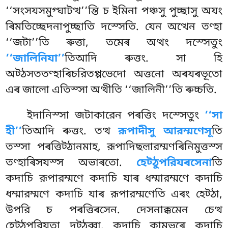
‘‘সংসযসমুগ্ঘাটত্থ’’ন্তি চ ইমিনা পঞ্চসু পুচ্ছাসু অযং
ৰিমতিচ্ছেদনাপুচ্ছাতি দস্সেতি. যেন অত্থেন তণ্হা
‘‘জটা’’তি ৰুত্তা, তমেৰ অত্থং দস্সেতুং
‘‘জালিনিযা’’
তিআদি ৰুত্তং. সা হি
অট্ঠসততণ্হাৰিচরিতপ্পভেদো অত্তনো অৰযৰভূতো
এৰ জালো এতিস্সা অত্থীতি ‘‘জালিনী’’তি ৰুচ্চতি.
ইদানিস্সা
জটাকারেন পৰত্তিং দস্সেতুং
‘‘সা
হী’’
তিআদি ৰুত্তং. তত্থ
রূপাদীসু আরম্মণেসূ
তি
তস্সা পৰত্তিট্ঠানমাহ, রূপাদিছল়ারম্মণৰিনিমুত্তস্স
তণ্হাৰিসযস্স অভাৰতো.
হেট্ঠুপরিযৰসেনা
তি
কদাচি রূপারম্মণে কদাচি যাৰ ধম্মারম্মণে কদাচি
ধম্মারম্মণে কদাচি যাৰ রূপারম্মণেতি এৰং হেট্ঠা,
উপরি চ পৰত্তিৰসেন. দেসনাক্কমেন চেত্থ
হেট্ঠুপরিযতা দট্ঠব্বা. কদাচি কামভৰে কদাচি