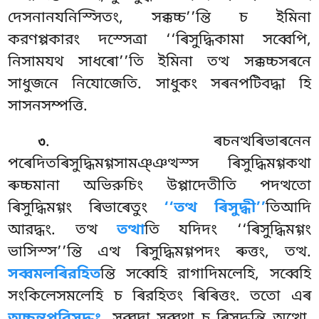
দেসনানযনিস্সিতং, সক্কচ্চ’’ন্তি চ ইমিনা
করণপ্পকারং দস্সেত্ৰা ‘‘ৰিসুদ্ধিকামা সব্বেপি,
নিসামযথ সাধৰো’’তি ইমিনা তত্থ সক্কচ্চসৰনে
সাধুজনে নিযোজেতি. সাধুকং সৰনপটিবদ্ধা হি
সাসনসম্পত্তি.
. ৰচনত্থৰিভাৰনেন
৩
পৰেদিতৰিসুদ্ধিমগ্গসামঞ্ঞত্থস্স ৰিসুদ্ধিমগ্গকথা
ৰুচ্চমানা অভিরুচিং উপ্পাদেতীতি পদত্থতো
ৰিসুদ্ধিমগ্গং ৰিভাৰেতুং
‘‘তত্থ ৰিসুদ্ধী’’
তিআদি
আরদ্ধং. তত্থ
তত্থা
তি যদিদং ‘‘ৰিসুদ্ধিমগ্গং
ভাসিস্স’’ন্তি এত্থ ৰিসুদ্ধিমগ্গপদং ৰুত্তং, তত্থ.
সব্বমলৰিরহিত
ন্তি সব্বেহি রাগাদিমলেহি, সব্বেহি
সংকিলেসমলেহি চ ৰিরহিতং ৰিৰিত্তং. ততো এৰ
অচ্চন্তপরিসুদ্ধং,
সব্বদা সব্বথা চ ৰিসুদ্ধন্তি অত্থো.