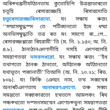
অৰিক্খম্ভনীযট্ঠানতায কুতোচিপি উত্রস্তাভাৰতো
চতূহি ৰেসারজ্জেহি ৰিসারদোতি
চতুৰেসারজ্জৰিসারদো
. যং সন্ধায ৰুত্তং
‘‘সম্মাসম্বুদ্ধস্স তে পটিজানতো ইমে ধম্মা
অনভিসম্বুদ্ধাতি তত্র ৰত মং সমণো ৰা…পে…
ৰেসারজ্জপ্পত্তো ৰিহরামী’’তি (ম. নি. ১.১৫০; অ. নি.
৪.৮). ঠানাঠানঞাণাদীহি দসহি ঞাণবলেহি
সমন্নাগতত্তা
দসবলধরো
. যং সন্ধায ৰুত্তং ‘‘ইধ
তথাগতো ঠানঞ্চ ঠানতো, অট্ঠানঞ্চ অট্ঠানতো
যথাভূতং পজানাতী’’তিআদি (অ. নি. ১০.২১; ৰিভ.
৮০৯). যং কিঞ্চি ঞেয্যং নাম, তত্থ সব্বত্থেৰ
অনাৰটঞাণতায
অনাৰরণঞাণো
. তঞ্চ সব্বং
সমন্ততো সব্বাকারতো হত্থতলে আমলকং ৰিয
পচ্চক্খতো দস্সনসমত্থেন ঞাণচক্খুনা সমন্নাগতত্তা