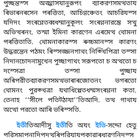
পুচ্ছন্তস্স অজ্ঝাসযানুরূপং ব্যাকরণসমত্থতায
ৰিভাৰনৰসেন পৰত্তিতা, আচিণ্ণঞ্চেতং আচরিযস্স
যদিদং সংৰণ্ণেতব্বধম্মানুকূলং সংৰণ্ণনারম্ভে সত্থু
অভিত্থৰনং. তস্মা
ইমিনা কারণেন এৰমেত্থ থোমনা
পৰত্তিতাতি. থোমনাকারস্স ৰুচ্চমানস্স কারণং
উদ্ধরন্তেন পঠমং ৰিস্সজ্জনগাথং নিক্খিপিত্ৰা তস্সা
নিদানচোদনামুখেন পুচ্ছাগাথং সরূপতো চ অত্থতো চ
দস্সেত্ৰা তস্সা পুচ্ছায
অৰিপরীতব্যাকরণসমত্থভাৰাৰজোতনং ভগৰতো
থোমনং পুরক্খত্ৰা যথাধিপ্পেতধম্মসংৰণ্ণনা কতা.
তেনাহ ‘‘সীলে পতিট্ঠাযা’’তিআদি. তত্থ গাথায
অত্থো পরতো আৰি ভৰিস্সতি.
ইতী
তিআদীসু
ইতী
তি অযং
ইতি
-সদ্দো হেতু
পরিসমাপনাদিপদত্থৰিপরিযাযপকারাৰধারণনিদস্স