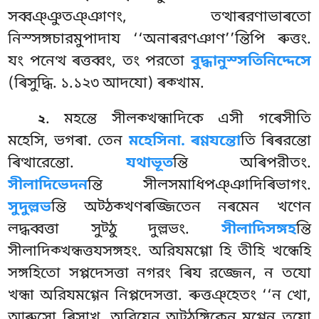
সব্বঞ্ঞুতঞ্ঞাণং, তত্থাৰরণাভাৰতো
নিস্সঙ্গচারমুপাদায ‘‘অনাৰরণঞাণ’’ন্তিপি ৰুত্তং.
যং পনেত্থ ৰত্তব্বং, তং পরতো
বুদ্ধানুস্সতিনিদ্দেসে
(ৰিসুদ্ধি. ১.১২৩ আদযো) ৰক্খাম.
. মহন্তে সীলক্খন্ধাদিকে এসী গৰেসীতি
২
মহেসি, ভগৰা. তেন
মহেসিনা. ৰণ্ণযন্তো
তি ৰিৰরন্তো
ৰিত্থারেন্তো.
যথাভূত
ন্তি অৰিপরীতং.
সীলাদিভেদন
ন্তি সীলসমাধিপঞ্ঞাদিৰিভাগং.
সুদুল্লভ
ন্তি অট্ঠক্খণৰজ্জিতেন নৰমেন খণেন
লদ্ধব্বত্তা সুট্ঠু দুল্লভং.
সীলাদিসঙ্গহ
ন্তি
সীলাদিক্খন্ধত্তযসঙ্গহং. অরিযমগ্গো হি তীহি খন্ধেহি
সঙ্গহিতো সপ্পদেসত্তা নগরং ৰিয রজ্জেন, ন তযো
খন্ধা অরিযমগ্গেন নিপ্পদেসত্তা. ৰুত্তঞ্হেতং ‘‘ন খো,
আৰুসো ৰিসাখ, অরিযেন অট্ঠঙ্গিকেন মগ্গেন তযো