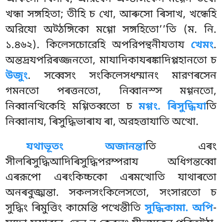
খন্ধা সঙ্গহিতা; তীহি চ খো, আৰুসো ৰিসাখ, খন্ধেহি
অরিযো অট্ঠঙ্গিকো মগ্গো সঙ্গহিতো’’তি (ম. নি.
১.৪৬২). কিলেসচোরেহি অপরিপন্থনীযতায
খেমং
.
অন্তদ্ৰযপরিৰজ্জনতো, মাযাদিকাযৰঙ্কাদিপ্পহানতো চ
উজুং
. সব্বেসং সংকিলেসধম্মানং মারণৰসেন
গমনতো পৰত্তনতো, নিব্বানস্স মগ্গনতো,
নিব্বানত্থিকেহি মগ্গিতব্বতো চ
মগ্গং. ৰিসুদ্ধিযা
তি
নিব্বানায, ৰিসুদ্ধিভাৰায ৰা, অরহত্তাযাতি অত্থো.
যথাভূতং অজানন্তা
তি এৰং
সীলৰিসুদ্ধিআদিৰিসুদ্ধিপরম্পরায অধিগন্তব্বো
এৰরূপো এৰংকিচ্চকো এৰমত্থোতি যাথাৰতো
অনৰবুজ্ঝন্তা. সকলসংকিলেসতো, সংসারতো চ
সুদ্ধিং ৰিমুত্তিং কামেন্তি পত্থেন্তীতি
সুদ্ধিকামা. অপি
-