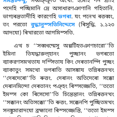
সমন্তচক্খু,
সব্বঞ্ঞূতি অত্থো. ইমেহি পন দ্ৰীহি
পদেহি পচ্ছিমানি দ্ৰে অসাধারণঞাণানি গহিতানি.
ভাগ্যৰন্ততাদীহি কারণেহি
ভগৰা
. যং পনেত্থ ৰত্তব্বং,
তং পরতো
বুদ্ধানুস্সতিনিদ্দেসে
(ৰিসুদ্ধি. ১.১২৩
আদযো) ৰিত্থারতো আগমিস্সতি.
এত্থ চ ‘‘সব্বধম্মেসু অপ্পটিহতঞাণচারো’’তি
ইমিনা তিযদ্ধারুল়্হানং পুচ্ছানং ভগৰতো
ব্যাকরণসমত্থতায দস্সিতায কিং দেৰতানম্পি পুচ্ছং
ব্যাকাতুং সমত্থো ভগৰাতি আসঙ্কায তন্নিৰত্তনত্থং
‘‘দেৰদেৰো’’তি ৰুত্তং. দেৰানং অতিদেৰো সক্কো
দেৰানমিন্দো দেৰতানং পঞ্হং ৰিস্সজ্জেতি, ‘‘ততো
ইমস্স কো ৰিসেসো’’তি চিন্তেন্তানং তন্নিৰত্তনত্থং
‘‘সক্কানং অতিসক্কো’’তি ৰুত্তং. সক্কেনপি পুচ্ছিতমত্থং
সনঙ্কুমারাদযো ব্রহ্মানো ৰিস্সজ্জেন্তি, ‘‘ততো ইমস্স