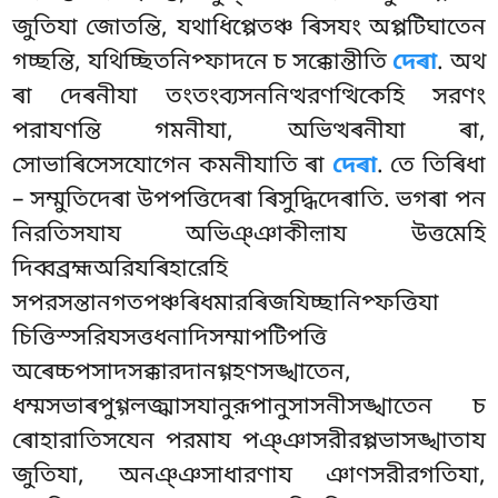
জুতিযা জোতন্তি, যথাধিপ্পেতঞ্চ ৰিসযং অপ্পটিঘাতেন
গচ্ছন্তি, যথিচ্ছিতনিপ্ফাদনে চ সক্কোন্তীতি
দেৰা
. অথ
ৰা দেৰনীযা তংতংব্যসননিত্থরণত্থিকেহি সরণং
পরাযণন্তি গমনীযা, অভিত্থৰনীযা ৰা,
সোভাৰিসেসযোগেন কমনীযাতি ৰা
দেৰা
. তে তিৰিধা
– সম্মুতিদেৰা উপপত্তিদেৰা ৰিসুদ্ধিদেৰাতি. ভগৰা পন
নিরতিসযায অভিঞ্ঞাকীল়ায উত্তমেহি
দিব্বব্রহ্মঅরিযৰিহারেহি
সপরসন্তানগতপঞ্চৰিধমারৰিজযিচ্ছানিপ্ফত্তিযা
চিত্তিস্সরিযসত্তধনাদিসম্মাপটিপত্তি
অৰেচ্চপসাদসক্কারদানগ্গহণসঙ্খাতেন,
ধম্মসভাৰপুগ্গলজ্ঝাসযানুরূপানুসাসনীসঙ্খাতেন চ
ৰোহারাতিসযেন পরমায পঞ্ঞাসরীরপ্পভাসঙ্খাতায
জুতিযা, অনঞ্ঞসাধারণায ঞাণসরীরগতিযা,