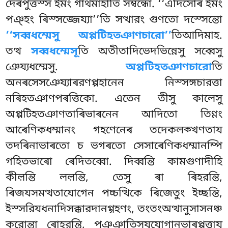
দেৰপুত্তস্স ইমং গাথমাহাতি সম্বন্ধো. ‘‘এদিসোৰ ইমং
পঞ্হং ৰিস্সজ্জেয্যা’’তি সত্থারং গুণতো দস্সেন্তো
‘‘সব্বধম্মেসু অপ্পটিহতঞাণচারো’’
তিআদিমাহ.
তত্থ
সব্বধম্মেসূ
তি অতীতাদিভেদভিন্নেসু সব্বেসু
ঞেয্যধম্মেসু.
অপ্পটিহতঞাণচারো
তি
অনৰসেসঞেয্যাৰরণপ্পহানেন নিস্সঙ্গচারত্তা
নৰিহতঞাণপৰত্তিকো. এতেন তীসু কালেসু
অপ্পটিহতঞাণতাৰিভাৰনেন আদিতো তিণ্ণং
আৰেণিকধম্মানং গহণেনেৰ তদেকলক্খণতায
তদৰিনাভাৰতো চ ভগৰতো সেসাৰেণিকধম্মানম্পি
গহিতভাৰো ৰেদিতব্বো. দিব্বন্তি কামগুণাদীহি
কীল়ন্তি লল়ন্তি, তেসু ৰা ৰিহরন্তি,
ৰিজযসমত্থতাযোগেন পচ্চত্থিকে ৰিজেতুং ইচ্ছন্তি,
ইস্সরিযধনাদিসক্কারদানগ্গহণং, তংতংঅত্থানুসাসনঞ্চ
করোন্তা ৰোহরন্তি, পুঞ্ঞাতিসযযোগানুভাৰপ্পত্তায