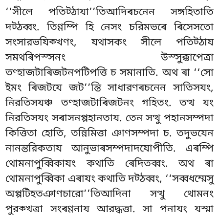
‘‘সীলে পতিট্ঠাযা’’তিআদিৰচনেন সঙ্গহিতাতি
দট্ঠব্বং. তিণ্ণম্পি হি নেসং চরিমভৰে ৰিসেসতো
সংসারভযিক্খণং, যথাসকং সীলে পতিট্ঠায
সমথৰিপস্সনং উস্সুক্কাপেত্ৰা
তণ্হাজটাৰিজটনপটিপত্তি চ সমানাতি. অথ ৰা ‘‘সো
ইমং ৰিজটযে জট’’ন্তি সাধারণৰচনেন সাতিসযং,
নিরতিসযঞ্চ তণ্হাজটাৰিজটনং গহিতং. তত্থ যং
নিরতিসযং সৰাসনপ্পহানতায. তেন সত্থু পহানসম্পদা
কিত্তিতা হোতি, তন্নিমিত্তা ঞাণসম্পদা চ. তদুভযেন
নানন্তরিকতায আনুভাৰসম্পদাদযোপীতি. এৰম্পি
থোমনাপুব্বিকাযং কথাতি ৰেদিতব্বং. অথ ৰা
থোমনাপুব্বিকা এৰাযং কথাতি দট্ঠব্বং, ‘‘সব্বধম্মেসু
অপ্পটিহতঞাণচারো’’তিআদিনা সত্থু থোমনং
পুরক্খত্ৰা সংৰণ্ণনায আরদ্ধত্তা. সা পনাযং যস্মা