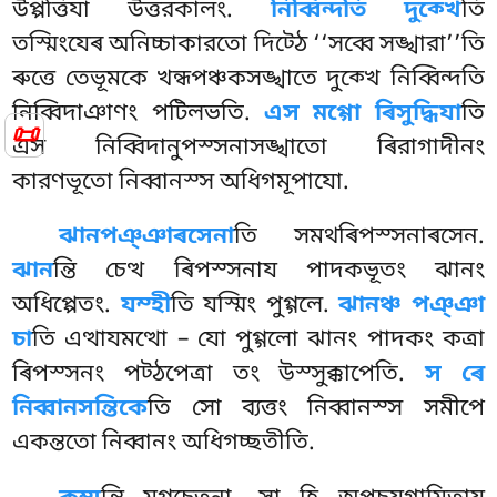
উপ্পত্তিযা উত্তরকালং.
নিব্বিন্দতি দুক্খে
তি
তস্মিংযেৰ অনিচ্চাকারতো দিট্ঠে ‘‘সব্বে সঙ্খারা’’তি
ৰুত্তে তেভূমকে খন্ধপঞ্চকসঙ্খাতে দুক্খে নিব্বিন্দতি
নিব্বিদাঞাণং পটিলভতি.
এস মগ্গো ৰিসুদ্ধিযা
তি
📜
এস নিব্বিদানুপস্সনাসঙ্খাতো ৰিরাগাদীনং
কারণভূতো নিব্বানস্স অধিগমূপাযো.
ঝানপঞ্ঞাৰসেনা
তি সমথৰিপস্সনাৰসেন.
ঝান
ন্তি চেত্থ ৰিপস্সনায পাদকভূতং ঝানং
অধিপ্পেতং.
যম্হী
তি যস্মিং পুগ্গলে.
ঝানঞ্চ পঞ্ঞা
চা
তি এত্থাযমত্থো – যো পুগ্গলো ঝানং পাদকং কত্ৰা
ৰিপস্সনং পট্ঠপেত্ৰা তং উস্সুক্কাপেতি.
স ৰে
নিব্বানসন্তিকে
তি সো ব্যত্তং নিব্বানস্স সমীপে
একন্ততো নিব্বানং অধিগচ্ছতীতি.