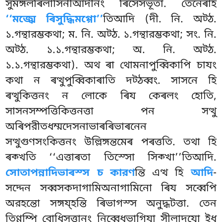
সুমঙ্গলৰিলাসিনীআদীনং ৰিসেসভূতা. তেনেৰাহ
‘‘মজ্ঝে ৰিসুদ্ধিমগ্গো’’
তিআদি (দী. নি. অট্ঠ.
১.গন্থারম্ভকথা; ম. নি. অট্ঠ. ১.গন্থারম্ভকথা; সং. নি.
অট্ঠ. ১.১.গন্থারম্ভকথা; অ. নি. অট্ঠ.
১.১.গন্থারম্ভকথা). অথ ৰা থোমনাপুব্বিকাপি চাযং
কথা ন ৰত্থুপুব্বিকাৰাতি দট্ঠব্বং. সাসনে হি
ৰত্থুকিত্তনং ন লোকে ৰিয কেৰলং হোতি,
সাসনসম্পত্তিকিত্তনত্তা পন সত্থু
অৰিপরীতধম্মদেসনাভাৰৰিভাৰনেন
সত্থুগুণসংকিত্তনং উল্লিঙ্গন্তমেৰ পৰত্ততি. তথা হি
ৰক্খতি ‘‘এত্তাৰতা তিস্সো সিক্খা’’তিআদি.
সোতাপন্নাদিভাৰস্স চ কারণ
ন্তি এত্থ হি
আদি
-
সদ্দেন সব্বসকদাগামিঅনাগামিনো
ৰিয সব্বেপি
অরহন্তো সঙ্গয্হন্তি ৰিভাগস্স অনুদ্ধটত্তা. তেন
তিণ্ণম্পি বোধিসত্তানং নিব্বেধভাগিযা সীলাদযো ইধ