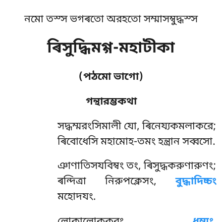
নমো তস্স ভগৰতো অরহতো সম্মাসম্বুদ্ধস্স
ৰিসুদ্ধিমগ্গ-মহাটীকা
(পঠমো ভাগো)
গন্থারম্ভকথা
সদ্ধম্মরংসিমালী
যো, ৰিনেয্যকমলাকরে;
ৰিবোধেসি মহামোহ-তমং হন্ত্ৰান সব্বসো.
ঞাণাতিসযবিম্বং তং, ৰিসুদ্ধকরুণারুণং;
ৰন্দিত্ৰা নিরুপক্লেসং,
বুদ্ধাদিচ্চং
মহোদযং.