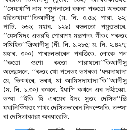
ৰিহরতী’’তিআদীসু (চূল়ৰ. ৩৩২) জীৰিতৰুত্তিযং.
‘‘সেয্যথাপি নাম পণ্ডুপলাসো বন্ধনা পৰুত্তো অভব্বো
হরিতত্থাযা’’তিআদীসু (ম. নি. ৩.৫৯; পারা. ৯২;
পাচি. ৬৬৬; মহাৰ. ১২৯) বন্ধনতো পমুত্তভাৰে.
‘‘যেসমিদং এতরহি পোরাণং মন্তপদং গীতং পৰুত্তং
সমিহিত’’ন্তিআদীসু (দী. নি. ১.২৮৫; ম. নি. ২.৪২৭;
মহাৰ. ৩০০) পাৰচনভাৰেন পৰত্তিতে. লোকে পন
‘‘ৰুত্তো গুণো ৰুত্তো পারাযনো’’তিআদীসু
অজ্ঝেসনে. ‘‘ৰুত্তং খো
পনেতং ভগৰতা ‘ধম্মদাযাদা
মে, ভিক্খৰে, ভৰথ, মা আমিসদাযাদা’তি’’আদীসু
(ম. নি. ১.৩০) কথনে. ইধাপি কথনে এৰ দট্ঠব্বো.
তস্মা ‘‘ইতি হি এৰমেৰ ইদং সুত্তং দেসিত’’ন্তি
যথানিক্খিত্তং গাথং দেসিতভাৰেন নিদস্সেতি. তস্সা
ৰা দেসিতাকারং অৰধারেতি.