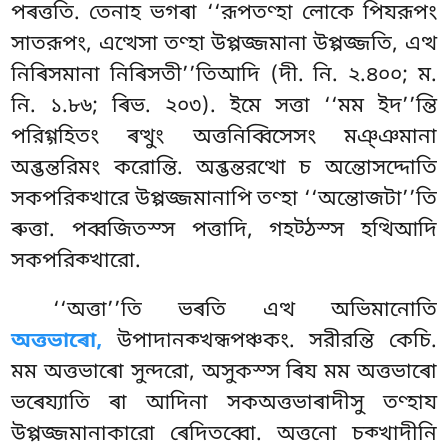
পৰত্ততি. তেনাহ ভগৰা ‘‘রূপতণ্হা লোকে পিযরূপং
সাতরূপং, এত্থেসা তণ্হা উপ্পজ্জমানা উপ্পজ্জতি, এত্থ
নিৰিসমানা নিৰিসতী’’তিআদি (দী. নি. ২.৪০০; ম.
নি. ১.৮৬; ৰিভ. ২০৩). ইমে সত্তা ‘‘মম ইদ’’ন্তি
পরিগ্গহিতং ৰত্থুং অত্তনিব্বিসেসং মঞ্ঞমানা
অব্ভন্তরিমং করোন্তি. অব্ভন্তরত্থো চ অন্তোসদ্দোতি
সকপরিক্খারে উপ্পজ্জমানাপি তণ্হা ‘‘অন্তোজটা’’তি
ৰুত্তা. পব্বজিতস্স পত্তাদি, গহট্ঠস্স হত্থিআদি
সকপরিক্খারো.
‘‘অত্তা’’তি ভৰতি এত্থ অভিমানোতি
অত্তভাৰো,
উপাদানক্খন্ধপঞ্চকং. সরীরন্তি কেচি.
মম অত্তভাৰো সুন্দরো, অসুকস্স ৰিয মম অত্তভাৰো
ভৰেয্যাতি ৰা আদিনা সকঅত্তভাৰাদীসু তণ্হায
উপ্পজ্জমানাকারো ৰেদিতব্বো. অত্তনো চক্খাদীনি