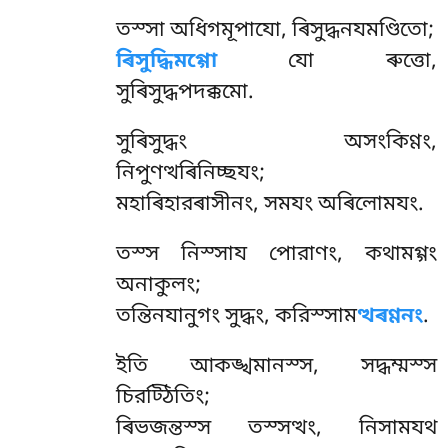
তস্সা অধিগমূপাযো, ৰিসুদ্ধনযমণ্ডিতো;
ৰিসুদ্ধিমগ্গো
যো ৰুত্তো,
সুৰিসুদ্ধপদক্কমো.
সুৰিসুদ্ধং অসংকিণ্ণং,
নিপুণত্থৰিনিচ্ছযং;
মহাৰিহারৰাসীনং, সমযং অৰিলোমযং.
তস্স
নিস্সায পোরাণং, কথামগ্গং
অনাকুলং;
তন্তিনযানুগং সুদ্ধং, করিস্সাম
ত্থৰণ্ণনং
.
ইতি আকঙ্খমানস্স, সদ্ধম্মস্স
চিরট্ঠিতিং;
ৰিভজন্তস্স তস্সত্থং, নিসামযথ