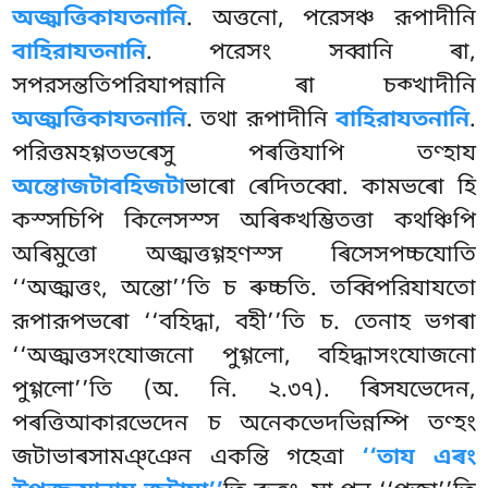
অজ্ঝত্তিকাযতনানি
. অত্তনো, পরেসঞ্চ রূপাদীনি
বাহিরাযতনানি
. পরেসং সব্বানি ৰা,
সপরসন্ততিপরিযাপন্নানি ৰা চক্খাদীনি
অজ্ঝত্তিকাযতনানি
. তথা রূপাদীনি
বাহিরাযতনানি
.
পরিত্তমহগ্গতভৰেসু পৰত্তিযাপি তণ্হায
অন্তোজটাবহিজটা
ভাৰো ৰেদিতব্বো. কামভৰো হি
কস্সচিপি কিলেসস্স অৰিক্খম্ভিতত্তা কথঞ্চিপি
অৰিমুত্তো অজ্ঝত্তগ্গহণস্স ৰিসেসপচ্চযোতি
‘‘অজ্ঝত্তং, অন্তো’’তি চ ৰুচ্চতি. তব্বিপরিযাযতো
রূপারূপভৰো ‘‘বহিদ্ধা, বহী’’তি চ. তেনাহ ভগৰা
‘‘অজ্ঝত্তসংযোজনো পুগ্গলো, বহিদ্ধাসংযোজনো
পুগ্গলো’’তি (অ. নি. ২.৩৭). ৰিসযভেদেন,
পৰত্তিআকারভেদেন চ অনেকভেদভিন্নম্পি তণ্হং
জটাভাৰসামঞ্ঞেন একন্তি গহেত্ৰা
‘‘তায এৰং