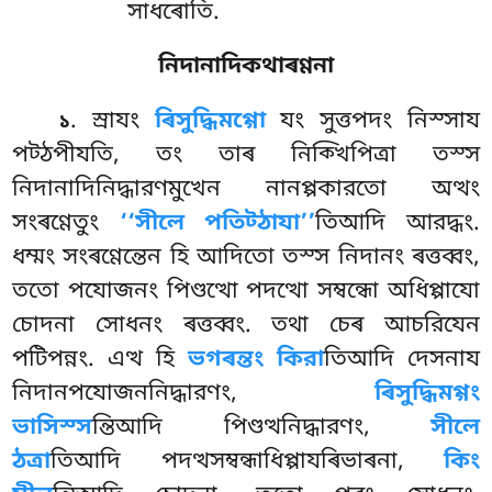
সাধৰোতি.
নিদানাদিকথাৰণ্ণনা
. স্ৰাযং
ৰিসুদ্ধিমগ্গো
যং সুত্তপদং নিস্সায
১
পট্ঠপীযতি, তং তাৰ নিক্খিপিত্ৰা তস্স
নিদানাদিনিদ্ধারণমুখেন নানপ্পকারতো অত্থং
সংৰণ্ণেতুং
‘‘সীলে পতিট্ঠাযা’’
তিআদি আরদ্ধং.
ধম্মং সংৰণ্ণেন্তেন হি আদিতো তস্স নিদানং ৰত্তব্বং,
ততো পযোজনং পিণ্ডত্থো পদত্থো সম্বন্ধো অধিপ্পাযো
চোদনা সোধনং ৰত্তব্বং. তথা চেৰ আচরিযেন
পটিপন্নং. এত্থ হি
ভগৰন্তং কিরা
তিআদি দেসনায
নিদানপযোজননিদ্ধারণং,
ৰিসুদ্ধিমগ্গং
ভাসিস্স
ন্তিআদি পিণ্ডত্থনিদ্ধারণং
,
সীলে
ঠত্ৰা
তিআদি পদত্থসম্বন্ধাধিপ্পাযৰিভাৰনা,
কিং