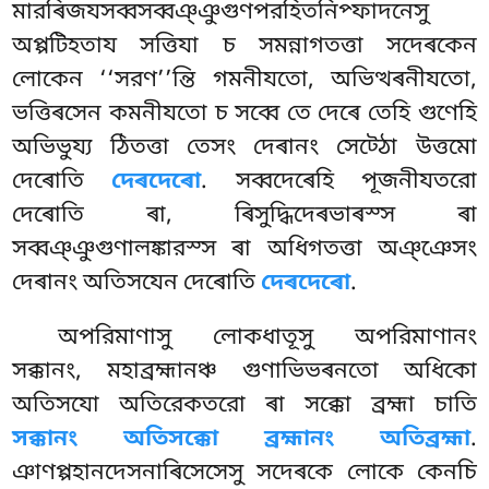
মারৰিজযসব্বসব্বঞ্ঞুগুণপরহিতনিপ্ফাদনেসু
অপ্পটিহতায সত্তিযা চ সমন্নাগতত্তা সদেৰকেন
লোকেন ‘‘সরণ’’ন্তি গমনীযতো, অভিত্থৰনীযতো,
ভত্তিৰসেন কমনীযতো চ সব্বে
তে দেৰে তেহি গুণেহি
অভিভুয্য ঠিতত্তা তেসং দেৰানং সেট্ঠো উত্তমো
দেৰোতি
দেৰদেৰো
. সব্বদেৰেহি
পূজনীযতরো
দেৰোতি ৰা, ৰিসুদ্ধিদেৰভাৰস্স ৰা
সব্বঞ্ঞুগুণালঙ্কারস্স ৰা অধিগতত্তা অঞ্ঞেসং
দেৰানং অতিসযেন দেৰোতি
দেৰদেৰো
.
অপরিমাণাসু লোকধাতূসু অপরিমাণানং
সক্কানং, মহাব্রহ্মানঞ্চ গুণাভিভৰনতো অধিকো
অতিসযো অতিরেকতরো ৰা সক্কো ব্রহ্মা চাতি
সক্কানং অতিসক্কো ব্রহ্মানং অতিব্রহ্মা
.
ঞাণপ্পহানদেসনাৰিসেসেসু সদেৰকে লোকে কেনচি