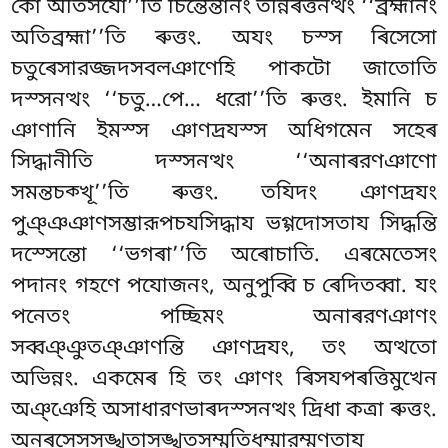
কো অতিসযো’’তি চিন্তেন্তানং তন্নিৰত্তনত্থং ‘‘ব্রহ্মানং
অতিব্রহ্মা’’তি ৰুত্তং. অযং চস্স ৰিসেসো
চতুৰেসারজ্জদসবলঞাণেহি পাকটো জাতোতি
দস্সনত্থং ‘‘চতু…পে…
ধরো’’তি ৰুত্তং. ইমানি চ
ঞাণানি ইমস্স ঞাণদ্ৰযস্স অধিগমেন সহেৰ
সিদ্ধানীতি দস্সনত্থং ‘‘অনাৰরণঞাণো
সমন্তচক্খূ’’তি ৰুত্তং. তযিদং ঞাণদ্ৰযং
পুঞ্ঞঞাণসম্ভারূপচযসিদ্ধায ভগ্গদোসতায সিদ্ধন্তি
দস্সেন্তো ‘‘ভগৰা’’তি অৰোচাতি. এৰমেতেসং
পদানং গহণে পযোজনং, অনুপুব্বি চ ৰেদিতব্বা. যং
পনেতং পচ্ছিমং অনাৰরণঞাণং
সব্বঞ্ঞুতঞ্ঞাণন্তি ঞাণদ্ৰযং, তং অত্থতো
অভিন্নং. একমেৰ হি তং ঞাণং ৰিসযপৰত্তিমুখেন
অঞ্ঞেহি অসাধারণভাৰদস্সনত্থং দ্ৰিধা কত্ৰা ৰুত্তং.
অনৰসেসসঙ্খতাসঙ্খতসম্মুতিধম্মারম্মণতায