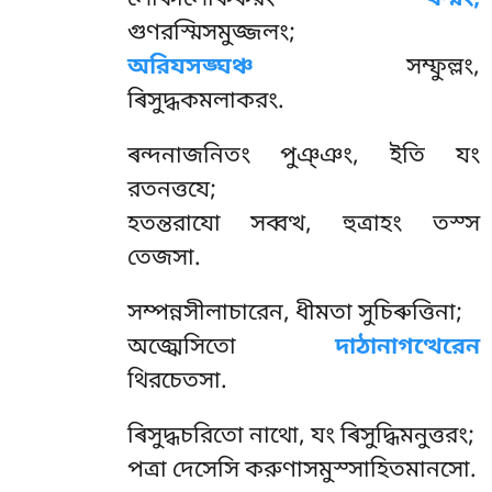
লোকালোককরং
ধম্মং,
গুণরস্মিসমুজ্জলং;
অরিযসঙ্ঘঞ্চ
সম্ফুল্লং,
ৰিসুদ্ধকমলাকরং.
ৰন্দনাজনিতং
পুঞ্ঞং, ইতি যং
রতনত্তযে;
হতন্তরাযো সব্বত্থ, হুত্ৰাহং তস্স
তেজসা.
সম্পন্নসীলাচারেন, ধীমতা সুচিৰুত্তিনা;
অজ্ঝেসিতো
দাঠানাগত্থেরেন
থিরচেতসা.
ৰিসুদ্ধচরিতো নাথো, যং ৰিসুদ্ধিমনুত্তরং;
পত্ৰা দেসেসি করুণাসমুস্সাহিতমানসো.