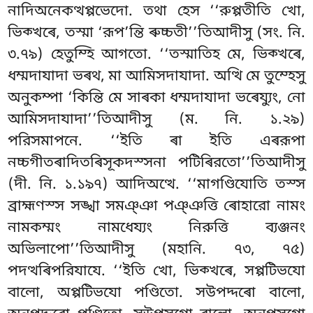
নাদিঅনেকত্থপ্পভেদো. তথা হেস ‘‘রুপ্পতীতি খো,
ভিক্খৰে, তস্মা ‘রূপ’ন্তি ৰুচ্চতী’’তিআদীসু (সং. নি.
৩.৭৯) হেতুম্হি আগতো. ‘‘তস্মাতিহ মে, ভিক্খৰে,
ধম্মদাযাদা ভৰথ, মা আমিসদাযাদা. অত্থি মে তুম্হেসু
অনুকম্পা ‘কিন্তি মে সাৰকা ধম্মদাযাদা ভৰেয্যুং, নো
আমিসদাযাদা’’তিআদীসু (ম. নি. ১.২৯)
পরিসমাপনে. ‘‘ইতি ৰা ইতি এৰরূপা
নচ্চগীতৰাদিতৰিসূকদস্সনা পটিৰিরতো’’তিআদীসু
(দী. নি. ১.১৯৭) আদিঅত্থে. ‘‘মাগণ্ডিযোতি তস্স
ব্রাহ্মণস্স সঙ্খা সমঞ্ঞা পঞ্ঞত্তি ৰোহারো নামং
নামকম্মং নামধেয্যং নিরুত্তি ব্যঞ্জনং
অভিলাপো’’তিআদীসু (মহানি. ৭৩, ৭৫)
পদত্থৰিপরিযাযে. ‘‘ইতি খো, ভিক্খৰে, সপ্পটিভযো
বালো, অপ্পটিভযো পণ্ডিতো. সউপদ্দৰো বালো,