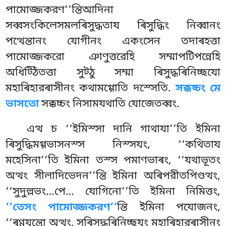
পামোজ্জকরণ’’ন্তিআদিনা
সব্বসংকিলেসমলৰিসুদ্ধতায ৰিসুদ্ধিং নিব্বানং
পত্থেন্তানং যোগীনং একংসেন তদাৰহত্তা
পামোজ্জকরো ঞাণুত্তরেহি সম্মাপটিপন্নেহি
অধিট্ঠিতত্তা সুট্ঠু সম্মা ৰিসুদ্ধৰিনিচ্ছযো
মহাৰিহারৰাসীনং কথামগ্গোতি দস্সেতি.
সক্কচ্চং মে
ভাসতো
সক্কচ্চং নিসামযথাতি যোজেতব্বং.
এত্থ চ ‘‘ইমিস্সা দানি গাথাযা’’তি ইমিনা
ৰিসুদ্ধিমগ্গভাসনস্স নিস্সযং, ‘‘কথিতায
মহেসিনা’’তি ইমিনা তস্স পমাণভাৰং, ‘‘যথাভূতং
অত্থং সীলাদিভেদন’’ন্তি ইমিনা অৰিপরীতপিণ্ডত্থং,
‘‘সুদুল্লভং…পে… যোগিনো’’তি ইমিনা নিমিত্তং,
‘‘তেসং পামোজ্জকরণ’’
ন্তি ইমিনা পযোজনং,
‘‘ৰণ্ণযন্তো অত্থং, সুৰিসুদ্ধৰিনিচ্ছযং মহাৰিহারৰাসীনং