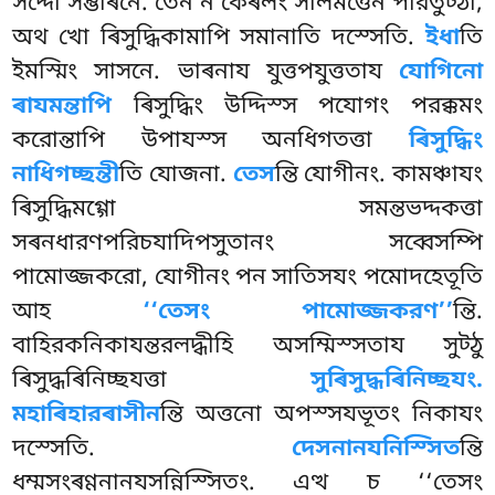
সদ্দো সম্ভাৰনে. তেন ন কেৰলং সীলমত্তেন পরিতুট্ঠা,
অথ খো ৰিসুদ্ধিকামাপি সমানাতি দস্সেতি.
ইধা
তি
ইমস্মিং সাসনে. ভাৰনায যুত্তপযুত্ততায
যোগিনো
ৰাযমন্তাপি
ৰিসুদ্ধিং
উদ্দিস্স পযোগং পরক্কমং
করোন্তাপি উপাযস্স অনধিগতত্তা
ৰিসুদ্ধিং
নাধিগচ্ছন্তী
তি যোজনা.
তেস
ন্তি যোগীনং. কামঞ্চাযং
ৰিসুদ্ধিমগ্গো সমন্তভদ্দকত্তা
সৰনধারণপরিচযাদিপসুতানং সব্বেসম্পি
পামোজ্জকরো, যোগীনং পন সাতিসযং পমোদহেতূতি
আহ
‘‘তেসং পামোজ্জকরণ’’
ন্তি.
বাহিরকনিকাযন্তরলদ্ধীহি অসম্মিস্সতায সুট্ঠু
ৰিসুদ্ধৰিনিচ্ছযত্তা
সুৰিসুদ্ধৰিনিচ্ছযং.
মহাৰিহারৰাসীন
ন্তি অত্তনো অপস্সযভূতং নিকাযং
দস্সেতি
.
দেসনানযনিস্সিত
ন্তি
ধম্মসংৰণ্ণনানযসন্নিস্সিতং. এত্থ চ ‘‘তেসং