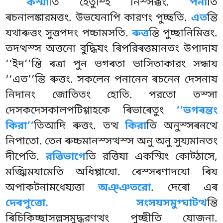
কস্মা
তি হেতুম্হি নিস্সক্কং.
পনা
তি
ৰচনালঙ্কারমত্তং. উভযেনাপি কারণং পুচ্ছতি.
এত
ন্তি
যথাৰুত্তং সুত্তপদং পচ্চামসতি.
ৰুত্ত
ন্তি পুচ্ছানিমিত্তং.
তদত্থস্স অত্তনো বুদ্ধিযং ৰিপরিৰত্তমানতং উপাদায
‘‘ইদ’’ন্তি ৰত্ৰা পুন ভগৰতা ভাসিতাকারং সন্ধায
‘‘এত’’ন্তি ৰুত্তং. সকলেন পনানেন ৰচনেন দেসনায
নিদানং জোতিতং হোতি. পরতো তস্সা
দেসকদেসকালপটিগ্গাহকে ৰিভাৰেতুং
‘‘ভগৰন্তং
কিরা’’
তিআদি ৰুত্তং. তত্থ
কিরা
তি অনুস্সৰনত্থে
নিপাতো. তেন ৰুচ্চমানস্সত্থস্স অনু অনু সুয্যমানতং
দীপেতি.
রত্তিভাগে
তি রত্তিযা একস্মিং কোট্ঠাসে,
মজ্ঝিমযামেতি অধিপ্পাযো. ৰেস্সৰণাদযো ৰিয
অপাকটনামধেয্যত্তা
অঞ্ঞতরো
. দেৰো এৰ
দেৰপুত্তো. সংসযসমুগ্ঘাটত্থ
ন্তি
ৰিচিকিচ্ছাসল্লসমুদ্ধরণত্থং পুচ্ছীতি যোজনা.