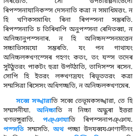
নিৰত্তেতি. সো উপচারপ্পনাভেদো
ৰিপস্সনাযানিকস্স দেসনাতি কত্ৰা ন সমাধিমত্তং. ন
হি
খণিকসমাধিং ৰিনা ৰিপস্সনা সম্ভৰতি.
ৰিপস্সনাতি চ তিৰিধাপি অনুপস্সনা ৰেদিতব্বা, ন
অনিচ্চানুপস্সনাৰ. ন হি অনিচ্চদস্সনমত্তেন
সচ্চাভিসমযো সম্ভৰতি. যং পন গাথাযং
অনিচ্চলক্খণস্সেৰ গহণং কতং, তং যস্স তদেৰ
সুট্ঠুতরং পাকটং হুত্ৰা উপট্ঠাতি, তাদিসস্স ৰসেন.
সোপি হি ইতরং লক্খণদ্ৰযং ৰিভূততরং কত্ৰা
সম্মসিত্ৰা ৰিসেসং অধিগচ্ছতি, ন অনিচ্চলক্খণমেৰ.
সব্বে সঙ্খারা
তি সব্বে তেভূমকসঙ্খারা, তে হি
সম্মসনীযা.
অনিচ্চা
তি ন নিচ্চা অদ্ধুৰা ইত্তরা
খণভঙ্গুরাতি.
পঞ্ঞাযা
তি ৰিপস্সনাপঞ্ঞায.
পস্সতি
সম্মসতি.
অথ
পচ্ছা উদযব্বযঞাণাদীনং