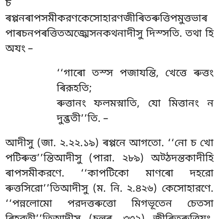
চ
ৰপ্পনৰাপসমীকরণকেসোহারণজীৰিতৰুত্তিপমুত্তভাৰ
পাৰচনপৰত্তিতঅজ্ঝেসনকথনাদীসু দিস্সতি. তথা হি
অযং –
‘‘গাৰো
তস্স পজাযন্তি, খেত্তে ৰুত্তং
ৰিরূহতি;
ৰুত্তানং ফলমস্নাতি, যো মিত্তানং ন
দুব্ভতী’’তি. –
আদীসু (জা. ২.২২.১৯) ৰপ্পনে আগতো. ‘‘নো চ খো
পটিৰুত্ত’’ন্তিআদীসু (পারা. ২৮৯) অট্ঠদন্তকাদীহি
ৰাপসমীকরণে. ‘‘কাপটিকো মাণৰো দহরো
ৰুত্তসিরো’’তিআদীসু (ম. নি. ২.৪২৬) কেসোহারণে.
‘‘পন্নলোমো পরদত্তৰুত্তো মিগভূতেন চেতসা