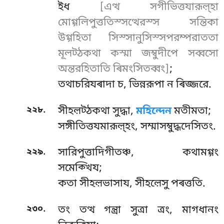
ইধ
[এত্থ সগীভিত্তযারূল়্হা
মোগ্গলিপুত্ততিস্সত্থেরস্স সন্তিকা
উগ্গহিতা সিস্সানুসিস্সপরম্পরাততা
মূলট্ঠকথা কস্মা জম্বুদীপে সব্বসো
অন্তরহিতাতি ৰিমংসিতব্বং]
;
তথাচরিযৰাদা চ, ভিন্নরূপা ন ৰিজ্জরে.
.
২২৮
সীহল়ট্ঠকথা সুদ্ধা,
মহিন্দেন
মতীমতা;
সঙ্গীতিত্তযমারূল়্হং, সম্মাসম্বুদ্ধদেসিতং.
.
২২৯
সারিপুত্তাদিগীতঞ্চ, কথামগ্গং
সমেক্খিয;
কতা সীহল়ভাসায, সীহল়েসু পৰত্ততি.
.
২৩০
তং তত্থ গন্ত্ৰা সুত্ৰা ত্ৰং, মাগধানং