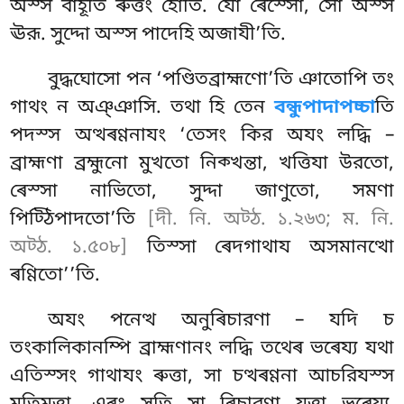
অস্স বাহূতি ৰুত্তং হোতি. যো ৰেস্সো, সো অস্স
ঊরূ. সুদ্দো অস্স পাদেহি অজাযী’তি.
বুদ্ধঘোসো পন ‘পণ্ডিতব্রাহ্মণো’তি ঞাতোপি তং
গাথং ন অঞ্ঞাসি. তথা হি তেন
বন্ধুপাদাপচ্চা
তি
পদস্স অত্থৰণ্ণনাযং ‘তেসং কির অযং লদ্ধি –
ব্রাহ্মণা ব্রহ্মুনো মুখতো নিক্খন্তা, খত্তিযা উরতো,
ৰেস্সা নাভিতো, সুদ্দা জাণুতো, সমণা
পিট্ঠিপাদতো’তি
[দী. নি. অট্ঠ. ১.২৬৩; ম. নি.
অট্ঠ. ১.৫০৮]
তিস্সা ৰেদগাথায অসমানত্থো
ৰণ্ণিতো’’তি.
অযং পনেত্থ অনুৰিচারণা – যদি চ
তংকালিকানম্পি ব্রাহ্মণানং লদ্ধি তথেৰ ভৰেয্য যথা
এতিস্সং গাথাযং ৰুত্তা, সা চত্থৰণ্ণনা আচরিযস্স