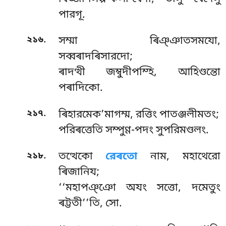
পারগূ.
.
২১৬
সম্মা ৰিঞ্ঞাতসমযো,
সব্বৰাদৰিসারদো;
ৰাদত্থী জম্বুদীপম্হি, আহিণ্ডন্তো
পৰাদিকো.
.
২১৭
ৰিহারমেক’মাগম্ম, রত্তিং পাতঞ্জলীমতং;
পরিৰত্তেতি সম্পুণ্ণ-পদং সুপরিমণ্ডলং.
.
২১৮
তত্থেকো
রেৰতো
নাম, মহাথেরো
ৰিজানিয;
‘‘মহাপঞ্ঞো অযং সত্তো, দমেতুং
ৰট্টতী’’তি, সো.