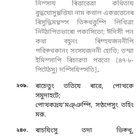
নিস্সায ৰিত্তারেত্ৰা কথিতায
বুদ্ধঘোসুপ্পত্তিযা নাম কথাল একরত্তেনেৰ
ৰিসুদ্ধিমগ্গস্স তিক্খত্তুম্পি লিখিত্ৰা
নিট্ঠাপিতভাৰো পকাসিতো; ঈদিসী পন
কথা বহূনং ৰিম্হযজননীপি
পরিক্খকানং সংসযজননী হোতি; তস্মা
ইমিস্সাপি ৰিচারণা পরতো (৪৭-৮-
পিট্ঠেসু) দস্সিযিস্সতি]
.
.
২৩৯
ৰাচেতুং ততিযে ৰারে, পোত্থকে
সমুদাহটে;
পোত্থকদ্ৰয’মঞ্ঞম্পি, সণ্ঠপেসুং তহিং
মরূ.
.
২৪০
ৰাচযিংসু তদা ভিক্খূ,