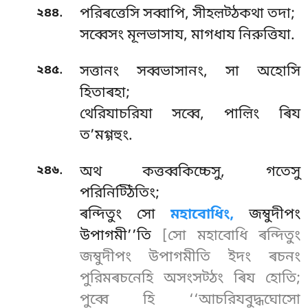
.
২৪৪
পরিৰত্তেসি সব্বাপি, সীহল়ট্ঠকথা তদা;
সব্বেসং মূলভাসায, মাগধায নিরুত্তিযা.
.
২৪৫
সত্তানং সব্বভাসানং, সা অহোসি
হিতাৰহা;
থেরিযাচরিযা সব্বে, পাল়িং ৰিয
ত’মগ্গহুং.
.
২৪৬
অথ কত্তব্বকিচ্চেসু, গতেসু
পরিনিট্ঠিতিং;
ৰন্দিতুং সো
মহাবোধিং,
জম্বুদীপং
উপাগমী’’তি
[সো মহাবোধি ৰন্দিতুং
জম্বুদীপং উপাগমীতি ইদং ৰচনং
পুরিমৰচনেহি অসংসট্ঠং ৰিয হোতি;
পুব্বে হি ‘‘আচরিযবুদ্ধঘোসো