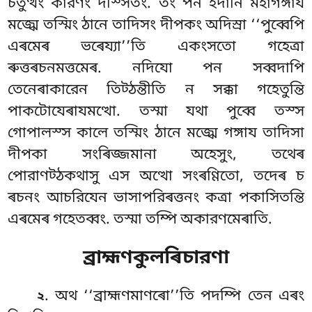
চতুত্থং কারণং দস্সিতং. তং পন ইদানি মহাগঙ্গায
মজ্ঝে তস্মিং ঠানে তাদিসং দীপকং অদিস্ৰা ‘‘পুব্বেপি
এৰমেৰ ভৰেয্যা’’তি একংসতো গহেত্ৰা
ৰুত্তৰচনমত্তমেৰ. নদিযো পন সব্বদাপি
তেনেৰাকারেন তিট্ঠন্তীতি ন সক্কা গহেতুন্তি
পাকটোযেৰাযমত্থো. তস্মা যথা পুব্বে তস্স
গোপালস্স কালে তস্মিং ঠানে মজ্ঝে গঙ্গায তাদিসা
দীপকা সংৰিজ্জমানা অহেসুং, তথেৰ
পোরাণট্ঠকথাসু এস অত্থো সংৰণ্ণিতো,
তদেৰ চ
ৰচনং আচরিযেন ভাসাপরিৰত্তনং কত্ৰা পকাসিতন্তি
এৰমেৰ গহেতব্বং. তস্মা তম্পি অকারণমেৰাতি.
ব্রাহ্মণকুলৰিচারণা
. অথ ‘‘ব্রাহ্মণমাণৰো’’তি পদম্পি তেন এৰং
২