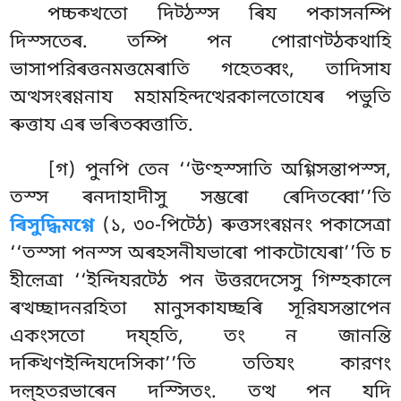
পচ্চক্খতো দিট্ঠস্স ৰিয পকাসনম্পি
দিস্সতেৰ. তম্পি পন পোরাণট্ঠকথাহি
ভাসাপরিৰত্তনমত্তমেৰাতি গহেতব্বং, তাদিসায
অত্থসংৰণ্ণনায মহামহিন্দত্থেরকালতোযেৰ পভুতি
ৰুত্তায এৰ ভৰিতব্বত্তাতি.
[গ) পুনপি তেন ‘‘উণ্হস্সাতি অগ্গিসন্তাপস্স,
তস্স ৰনদাহাদীসু সম্ভৰো ৰেদিতব্বো’’তি
ৰিসুদ্ধিমগ্গে
(১, ৩০-পিট্ঠে) ৰুত্তসংৰণ্ণনং পকাসেত্ৰা
‘‘তস্সা পনস্স অৰহসনীযভাৰো পাকটোযেৰা’’তি চ
হীল়েত্ৰা ‘‘ইন্দিযরট্ঠে পন উত্তরদেসেসু গিম্হকালে
ৰত্থচ্ছাদনরহিতা মানুসকাযচ্ছৰি সূরিযসন্তাপেন
একংসতো দয্হতি, তং ন জানন্তি
দক্খিণইন্দিযদেসিকা’’তি ততিযং কারণং
দল়্হতরভাৰেন দস্সিতং. তত্থ পন যদি