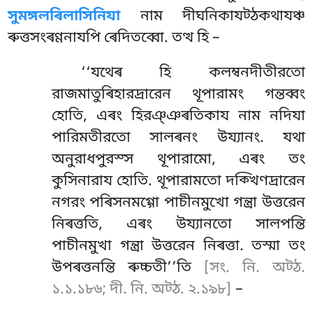
সুমঙ্গলৰিলাসিনিযা
নাম দীঘনিকাযট্ঠকথাযঞ্চ
ৰুত্তসংৰণ্ণনাযপি ৰেদিতব্বো. তত্থ হি –
‘‘যথেৰ হি কলম্বনদীতীরতো
রাজমাতুৰিহারদ্ৰারেন থূপারামং গন্তব্বং
হোতি, এৰং হিরঞ্ঞৰতিকায নাম নদিযা
পারিমতীরতো সালৰনং উয্যানং. যথা
অনুরাধপুরস্স থূপারামো, এৰং তং
কুসিনারায হোতি. থূপারামতো দক্খিণদ্ৰারেন
নগরং পৰিসনমগ্গো পাচীনমুখো গন্ত্ৰা উত্তরেন
নিৰত্ততি, এৰং উয্যানতো সালপন্তি
পাচীনমুখা গন্ত্ৰা উত্তরেন নিৰত্তা. তস্মা তং
উপৰত্তনন্তি ৰুচ্চতী’’তি
[সং. নি. অট্ঠ.
১.১.১৮৬; দী. নি. অট্ঠ. ২.১৯৮]
–