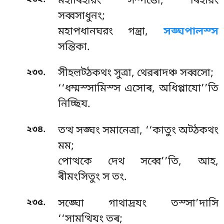
মহাৰিহারং সম্পত্তো, ৰিহারং
সব্বসাধুনং;
মহাপধানঘরং গন্ত্ৰা,
সঙ্ঘপালস্স
সন্তিকা.
.
২৩৩
সীহল়ট্ঠকথং সুত্ৰা, থেরৰাদঞ্চ সব্বসো;
‘‘ধম্মস্সামিস্স এসোৰ, অধিপ্পাযো’’তি
নিচ্ছিয.
.
২৩৪
তত্থ সঙ্ঘং সমানেত্ৰা, ‘‘কাতুং অট্ঠকথং
মম;
পোত্থকে দেথ সব্বে’’তি, আহ,
ৰীমংসিতুং স তং.
.
২৩৫
সঙ্ঘো
গাথাদ্ৰযং তস্সা’দাসি
‘‘সামত্থিযং তৰ;