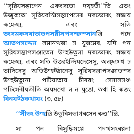
‘‘সূরিযসন্তাপেন একংসতো দয্হতী’’তি এতং
উজুকতো সূরিযরস্মিসন্তাপেনেৰ দড্ঢভাৰং সন্ধায
ৰুচ্চেয্য, এৰং সতি
ডংসমকসৰাতাতপসরীসপসম্ফস্সান
ন্তি পদে
আতপসদ্দেন
সমানত্থত্তা ন যুত্তমেৰ. যদি পন
সূরিযসন্তাপসঞ্জাতেন উণ্হউতুনা দড্ঢভাৰং সন্ধায
ৰুচ্চেয্য, এৰং সতি উত্তরইন্দিযদেসেসু, অঞ্ঞত্থ চ
তাদিসেসু অতিউণ্হট্ঠানেসু সূরিযসন্তাপসঞ্জাতস্স
উণ্হউতুনো পটিঘাতায
চীৰরং সেনাসনঞ্চ
পটিসেৰীযতীতি অযমত্থো ন ন যুত্তো. তথা হি ৰুত্তং
ৰিনযট্ঠকথাযং
(৩, ৫৮)
‘‘সীতং উণ্হ
ন্তি উতুৰিসভাগৰসেন ৰুত্ত’’ন্তি.
সা পন ৰিসুদ্ধিমগ্গে পদত্থসংৰণ্ণনা