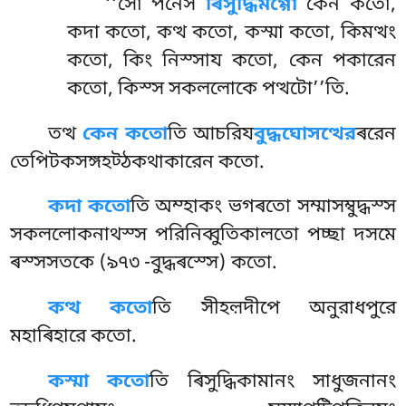
‘‘সো পনেস
ৰিসুদ্ধিমগ্গো
কেন কতো,
কদা কতো, কত্থ কতো, কস্মা কতো, কিমত্থং
কতো, কিং নিস্সায কতো, কেন পকারেন
কতো, কিস্স সকললোকে পত্থটো’’তি.
তত্থ
কেন কতো
তি আচরিয
বুদ্ধঘোসত্থের
ৰরেন
তেপিটকসঙ্গহট্ঠকথাকারেন কতো.
কদা কতো
তি অম্হাকং ভগৰতো সম্মাসম্বুদ্ধস্স
সকললোকনাথস্স পরিনিব্বুতিকালতো পচ্ছা দসমে
ৰস্সসতকে (৯৭৩ -বুদ্ধৰস্সে) কতো.
কত্থ কতো
তি সীহল়দীপে অনুরাধপুরে
মহাৰিহারে কতো.
কস্মা কতো
তি ৰিসুদ্ধিকামানং সাধুজনানং