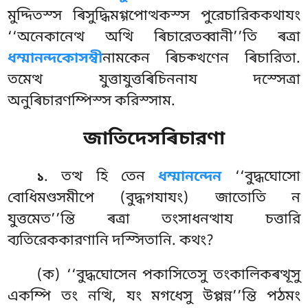
মুদ্দিতস্স ৰিসুদ্ধিমগ্গপোত্থকস্স পুরেচারিককথাযং
‘‘অনেকানেত্থ অত্থি ৰিচারেতব্বানী’’তি ৰত্ৰা
ধম্মানন্দকোসম্বী
নামকেন ৰিচক্খণেন ৰিচারিতা.
তমেত্থ যুত্তাযুত্তৰিচিননায দস্সেত্ৰা
অনুৰিচারণম্পিস্স করিস্সাম.
জাতিদেসৰিচারণা
. তত্থ হি তেন
ধম্মানন্দেন
‘‘বুদ্ধঘোসো
১
বোধিমণ্ডসমীপে (বুদ্ধগযাযং) জাতোতি ন
যুত্তমেত’’ন্তি ৰত্ৰা তংসাধনত্থায চত্তারি
ব্যতিরেককারণানি দস্সিতানি. কথং?
(ক) ‘‘বুদ্ধঘোসেন পকাসিতেসু তংকালিকৰত্থূসু
একম্পি তং নত্থি, যং মগধেসু উপ্পন্ন’’ন্তি পঠমং