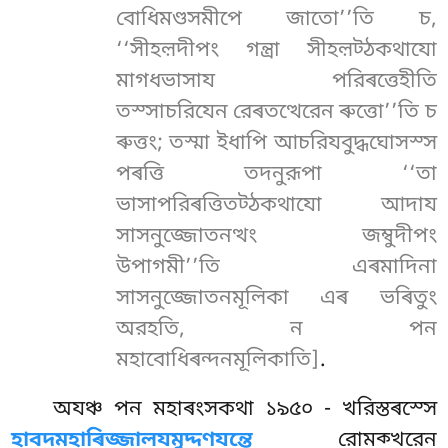
বোধিমণ্ডসমীপে জাতো’’তি চ,
‘‘সীহল়দীপং গন্ত্ৰা সীহল়ট্ঠকথাযো
মাগধভাসায পরিৰত্তেহীতি
তস্সাচরিযেন রেৰতত্থেরেন ৰুত্তো’’তি চ
ৰুত্তং; তস্মা ইধাপি আচরিযবুদ্ধঘোসস্স
পৰত্তি তদনুরূপা ‘‘তা
ভাসাপরিৰত্তিতট্ঠকথাযো আদায
সাসনুজ্জোতনত্থং জম্বুদীপং
উপাগমী’’তি এৰমাদিনা
সাসনুজ্জোতনমূলিকা এৰ ভৰিতুং
অরহতি, ন পন
মহাবোধিৰন্দনমূলিকাতি]
.
অযঞ্চ পন মহাৰংসকথা ১৯৫০ - খরিস্তৰস্সে
হাবদমহাৰিজ্জালযমুদ্দণযন্তে
রোমক্খরেন