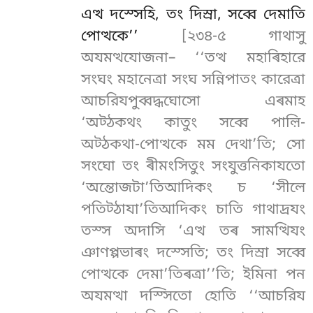
এত্থ দস্সেহি, তং দিস্ৰা, সব্বে দেমাতি
পোত্থকে’’
[২৩৪-৫ গাথাসু
অযমত্থযোজনা– ‘‘তত্থ মহাৰিহারে
সংঘং মহানেত্ৰা সংঘ সন্নিপাতং কারেত্ৰা
আচরিযপুব্বদ্ধঘোসো এৰমাহ
‘অট্ঠকথং কাতুং সব্বে পাল়ি-
অট্ঠকথা-পোত্থকে মম দেথা’তি; সো
সংঘো তং ৰীমংসিতুং সংযুত্তনিকাযতো
‘অন্তোজটা’তিআদিকং চ ‘সীলে
পতিট্ঠাযা’তিআদিকং চাতি গাথাদ্ৰযং
তস্স অদাসি ‘এত্থ তৰ সামত্থিযং
ঞাণপ্পভাৰং দস্সেতি; তং দিস্ৰা সব্বে
পোত্থকে দেমা’তিৰত্ৰা’’তি; ইমিনা পন
অযমত্থা দস্সিতো হোতি ‘‘আচরিয