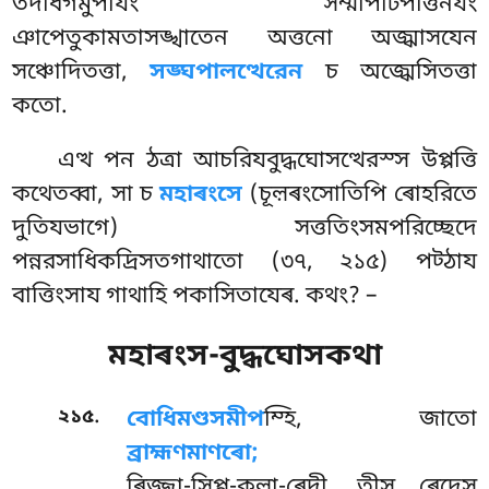
তদধিগমুপাযং সম্মাপটিপত্তিনযং
ঞাপেতুকামতাসঙ্খাতেন অত্তনো অজ্ঝাসযেন
সঞ্চোদিতত্তা,
সঙ্ঘপালত্থেরেন
চ অজ্ঝেসিতত্তা
কতো.
এত্থ পন ঠত্ৰা আচরিযবুদ্ধঘোসত্থেরস্স উপ্পত্তি
কথেতব্বা, সা চ
মহাৰংসে
(চূল়ৰংসোতিপি ৰোহরিতে
দুতিযভাগে) সত্ততিংসমপরিচ্ছেদে
পন্নরসাধিকদ্ৰিসতগাথাতো (৩৭, ২১৫) পট্ঠায
বাত্তিংসায গাথাহি পকাসিতাযেৰ. কথং? –
মহাৰংস-বুদ্ধঘোসকথা
.
২১৫
বোধিমণ্ডসমীপ
ম্হি,
জাতো
ব্রাহ্মণমাণৰো;
ৰিজ্জা-সিপ্প-কলা-ৰেদী, তীসু ৰেদেসু