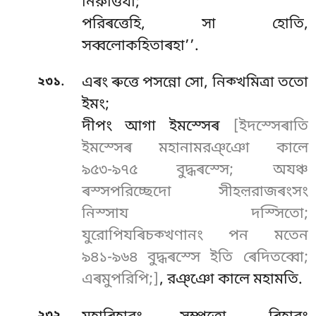
নিরুত্তিযা;
পরিৰত্তেহি, সা হোতি,
সব্বলোকহিতাৰহা’’.
.
২৩১
এৰং ৰুত্তে পসন্নো সো, নিক্খমিত্ৰা ততো
ইমং;
দীপং আগা ইমস্সেৰ
[ইদস্সেৰাতি
ইমস্সেৰ মহানামরঞ্ঞো কালে
৯৫৩-৯৭৫ বুদ্ধৰস্সে; অযঞ্চ
ৰস্সপরিচ্ছেদো সীহল়রাজৰংসং
নিস্সায দস্সিতো;
যুরোপিযৰিচক্খণানং পন মতেন
৯৪১-৯৬৪ বুদ্ধৰস্সে ইতি ৰেদিতব্বো;
এৰমুপরিপি;]
, রঞ্ঞো কালে মহামতি.
.
২৩২