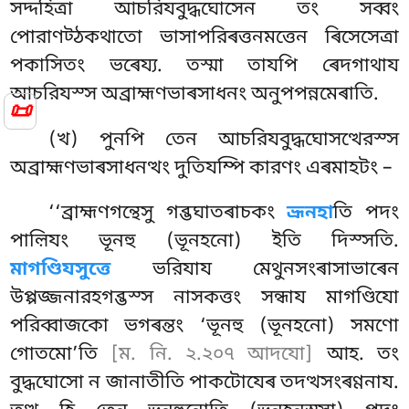
সদ্দহিত্ৰা আচরিযবুদ্ধঘোসেন তং সব্বং
পোরাণট্ঠকথাতো ভাসাপরিৰত্তনমত্তেন ৰিসেসেত্ৰা
পকাসিতং ভৰেয্য. তস্মা তাযপি ৰেদগাথায
আচরিযস্স অব্রাহ্মণভাৰসাধনং অনুপপন্নমেৰাতি.
📜
(খ) পুনপি তেন আচরিযবুদ্ধঘোসত্থেরস্স
অব্রাহ্মণভাৰসাধনত্থং দুতিযম্পি কারণং এৰমাহটং –
‘‘ব্রাহ্মণগন্থেসু গব্ভঘাতৰাচকং
ভ্রূনহা
তি পদং
পাল়িযং ভূনহু (ভূনহনো) ইতি দিস্সতি.
মাগণ্ডিযসুত্তে
ভরিযায মেথুনসংৰাসাভাৰেন
উপ্পজ্জনারহগব্ভস্স নাসকত্তং সন্ধায মাগণ্ডিযো
পরিব্বাজকো ভগৰন্তং ‘ভূনহু (ভূনহনো) সমণো
গোতমো’তি
[ম. নি. ২.২০৭ আদযো]
আহ. তং
বুদ্ধঘোসো ন জানাতীতি পাকটোযেৰ তদত্থসংৰণ্ণনায.