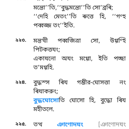
মন্তো’’তি,‘‘বুদ্ধমন্তো’’তি সো’ব্রৰি;
‘‘দেহি মেতং’’তি ৰুত্তে হি, ‘‘গণ্হ
পব্বজ্জ তং’’ইতি.
.
২২৩
মন্তত্থী পব্বজিত্ৰা সো, উগ্গণ্হি
পিটকত্তযং;
একাযনো অযং মগ্গো, ইতি পচ্ছা
ত’মগ্গহি.
.
২২৪
বুদ্ধস্স ৰিয গম্ভীর-ঘোসত্তা নং
ৰিযাকরুং;
বুদ্ধঘোসো
তি ঘোসো হি, বুদ্ধো ৰিয
মহীতলে.
.
২২৫
তত্থ
ঞাণোদযং
[ঞাণোদযং