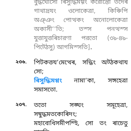
বুদ্ধঘোসো ৰিসুদ্ধিমগ্গং করোন্তো তদেৰ
গাথাদ্ৰযং ওলোকেত্ৰা, কিঞ্চিপি
অঞ্ঞং পোত্থকং অনোলোকেত্ৰা
অকাসী’’তি; তস্স পনত্থস্স
যুত্তাযুত্তৰিচারণা পরতো (৩৯-৪৯-
পিট্ঠেসু) আগমিস্সতি]
.
.
২৩৬
পিটকত্তয’মেত্থেৰ, সদ্ধিং অট্ঠকথায
সো;
ৰিসুদ্ধিমগ্গং
নামা’কা, সঙ্গহেত্ৰা
সমাসতো.
.
২৩৭
ততো সঙ্ঘং সমূহেত্ৰা,
সম্বুদ্ধমতকোৰিদং;
মহাবোধিসমীপম্হি, সো তং ৰাচেতু