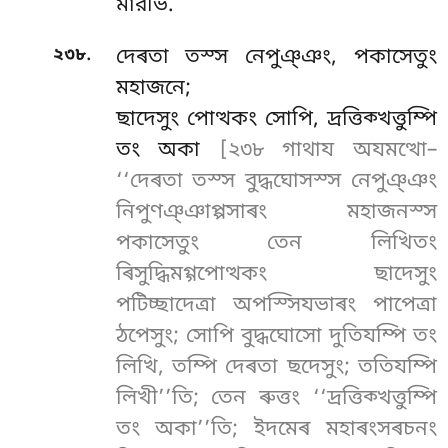
মারভি.
.
২৩৮
দেৰতা তস্স নেপুঞ্ঞং, পকাসেতুং
মহাজনে;
ছাদেসুং পোত্থকং সোপি, দ্ৰত্তিক্খত্তুম্পি
তং অকা
[২৩৮ গাথায অযমত্থো–
‘‘দেৰতা তস্স বুদ্ধঘোসস্স নেপুঞ্ঞং
নিপুণঞ্ঞাপ্পসাৰং মহাজনস্স
পকাসেতুং তেন লিখিতং
ৰিসুদ্ধিমগ্গপোত্থকং ছাদেসুং
পটিচ্ছাদেত্ৰা অপস্সিযভাৰং পাপেত্ৰা
ঠপেসুং; সোপি বুদ্ধঘোসো দুতিযম্পি তং
লিখি, তম্পি দেৰতা ছদেসুং; ততিযম্পি
লিখী’’তি; তেন ৰুত্তং ‘‘দ্ৰত্তিক্খত্তুম্পি
তং অকা’’তি; ইদমেৰ মহাৰংসৰচনং