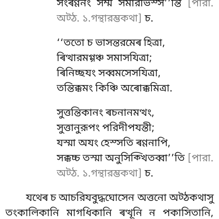
সংৰণ্ণনং সম্ম সমারভিস্স’’ন্তি
[পারা.
অট্ঠ. ১.গন্থারম্ভকথা]
চ.
‘‘ততো চ ভাসন্তরমেৰ হিত্ৰা,
ৰিত্থারমগ্গঞ্চ সমাসযিত্ৰা;
ৰিনিচ্ছযং সব্বমসেসযিত্ৰা,
তন্তিক্কমং কিঞ্চি অৰোক্কমিত্ৰা.
সুত্তন্তিকানং ৰচনানমত্থং,
সুত্তানুরূপং পরিদীপযন্তী;
যস্মা অযং হেস্সতি ৰণ্ণনাপি,
সক্কচ্চ তস্মা অনুসিক্খিতব্বা’’তি
[পারা.
অট্ঠ. ১.গন্থারম্ভকথা]
চ.
যথেৰ চ আচরিযবুদ্ধঘোসেন অত্তনো অট্ঠকথাসু
তংকালিকানি মাগধিকানি ৰত্থূনি ন পকাসিতানি,