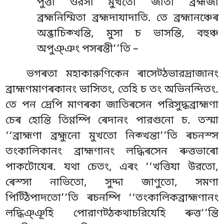
পুত্তা ওরসা মুখতো জাতা ব্রহ্মজা
ব্রহ্মনিম্মিতা ব্রহ্মদাযাদাতি. তে ব্রহ্মানঞ্চেৰ
অব্ভাচিক্খন্তি, মুসা চ ভাসন্তি, বহুঞ্চ
অপুঞ্ঞং পসৰন্তী’’তি –
ভগৰতা মহাকারুণিকেন ৰাসেট্ঠভারদ্ৰাজানং
ব্রাহ্মণমাণৰকানং ভাসিতং, তেহি চ তং অভিনন্দিতং.
তে পন দ্ৰেপি মাণৰকা জাতিৰসেন পরিসুদ্ধব্রাহ্মণা
চেৰ হোন্তি তিণ্ণম্পি ৰেদানং পারগুনো চ. তস্মা
‘‘ব্রাহ্মণা ব্রহ্মুনো মুখতো নিক্খন্তা’’তি ৰচনস্স
তংকালিকানং ব্রাহ্মণানং লদ্ধিৰসেন ৰুত্তভাৰো
পাকটোযেৰ. যথা চেতং, এৰং ‘‘খত্তিযা উরতো,
ৰেস্সা নাভিতো, সুদ্দা জাণুতো, সমণা
পিট্ঠিপাদতো’’তি ৰচনম্পি ‘‘তংকালিকব্রাহ্মণানং
লদ্ধিঞ্ঞূহি পোরাণট্ঠকথাচরিযেহি ৰুত্ত’’ন্তি