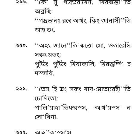
.
২১৯
‘‘কো নু গদ্রভরাৰেন, ৰিরৰন্তো’’তি
অব্রৰি;
‘‘গদ্রভানং রৰে অত্থং, কিং জানাসী’’তি
আহ তং.
.
২২০
‘‘অহং জানে’’তি ৰুত্তো সো, ওতারেসি
সকং মতং;
পুট্ঠং পুট্ঠং ৰিযাকাসি, ৰিরদ্ধম্পি চ
দস্সযি.
.
২২১
‘‘তেন হি ত্ৰং সকং ৰাদ-মোতারেহী’’তি
চোদিতো;
পাল়ি’মাহা’ভিধম্মস্স, অত্থ’মস্স ন
সো’ধিগা.
.
২২২
আহ‘‘কস্সে’স