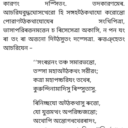
কারণং দস্সিতং. তদকারণমেৰ.
আচরিযবুদ্ধঘোসত্থেরো হি সঙ্গহট্ঠকথাযো করোন্তো
পোরাণট্ঠকথাযোযেৰ
সংখিপিত্ৰা,
ভাসাপরিৰত্তনমত্তেন চ ৰিসেসেত্ৰা অকাসি, ন পন যং
ৰা তং ৰা অত্তনো দিট্ঠসুতং দস্সেত্ৰা. ৰুত্তঞ্হেতং
আচরিযেন –
‘‘সংৰণ্ণনং তঞ্চ সমারভন্তো,
তস্সা মহাঅট্ঠকথং সরীরং;
কত্ৰা মহাপচ্চরিযং তথেৰ,
কুরুন্দিনামাদিসু ৰিস্সুতাসু.
ৰিনিচ্ছযো অট্ঠকথাসু ৰুত্তো,
যো যুত্তমত্থং অপরিচ্চজন্তো;
অথোপি অন্তোগধথেরৰাদং,