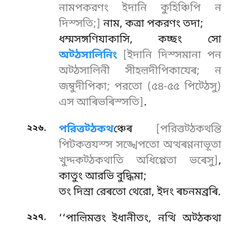
নামপকরণং ইদানি কুহিঞ্চিপি ন
দিস্সতি;]
নাম, কত্ৰা পকরণং তদা;
ধম্মসঙ্গণিযাকাসি, কচ্ছং সো
অট্ঠসালিনিং
[ইদানি দিস্সমানা পন
অট্ঠসালিনী সীহল়দীপিকাযেৰ; ন
জম্বুদীপিকা; পরতো (৫৪-৫৫ পিট্ঠেসু)
এস আৰিভৰিস্সতি]
.
.
২২৬
পরিত্তট্ঠকথ
ঞ্চেৰ
[পরিত্তট্ঠকথন্তি
পিটকত্তযস্স সঙ্খেপতো অত্থৰণ্ণনাভূতা
খুদ্দকট্ঠকথাতি অধিপ্পেতা ভৰেসু]
,
কাতুং আরভি বুদ্ধিমা;
তং দিস্ৰা রেৰতো থেরো, ইদং ৰচনমব্রৰি.
.
২২৭
‘‘পাল়িমত্তং ইধানীতং, নত্থি অট্ঠকথা