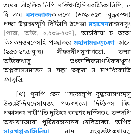
তথেৰ সীহল়িকানিপি দক্খিণইন্দিযরট্ঠিকানিপি. ন
হি তত্থ
ৰসভরাজ
কালতো (৬০৯-৬৫৩ -বুদ্ধৰস্স)
পচ্ছা উপ্পন্নৰত্থূনি দিট্ঠানি ঠপেত্ৰা
মহাসেন
রাজৰত্থুং
[পারা. অট্ঠ. ২.২৩৬-২৩৭]
, আচরিযো চ ততো
তিসতমত্তৰস্সেহি পচ্ছাতরে
মহানামরঞ্ঞো
কালে
(৯৫৩-৯৭৫-বু-ৰ) সীহল়দীপমুপাগতো. তস্মা
অট্ঠকথাসু তংকালিকমাগধিকৰত্থূনং
অপ্পকাসনমত্তেন ন সক্কা তক্কত্তা ন মাগধিকোতি
ঞাতুন্তি.
[খ) পুনপি
তেন ‘‘সব্বেসুপি বুদ্ধঘোসগন্থেসু
উত্তরইন্দিযদেসাযত্তং পচ্চক্খতো দিট্ঠস্স ৰিয
পকাসনং নত্থী’’তি দুতিযং কারণং দস্সিতং. তস্সপি
অকারণভাৰো পুরিমৰচনেনেৰ ৰেদিতব্বো. অপিচ
সারত্থপ্পকাসিনিযা
নাম সংযুত্তট্ঠকথাযং,