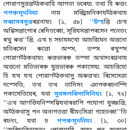
পোরাণসুত্তন্তট্ঠকথাহি আগতা ভৰেয্য. তথা হি ৰুত্তং
পপঞ্চসূদনিযা
নাম মজ্ঝিমনিকাযট্ঠকথায
সব্বাসৰসুত্ত
ৰণ্ণনাযং (১, ৫৮)
‘‘উণ্হ
ন্তি চেত্থ
অগ্গিসন্তাপোৰ ৰেদিতব্বো, সূরিযসন্তাপৰসেন পনেতং
ৰত্থু ৰুত্ত’’ন্তি. এত্থ চ সচাযমত্থো আচরিযেন অত্তনো
মতিৰসেন ৰুত্তো অস্স, তস্স ৰত্থুস্স
পোরাণট্ঠকথাযং ৰুত্তভাৰঞ্চ তস্সা অত্থসংৰণ্ণনায
অত্তনো মতিভাৰঞ্চ যুত্তভাৰঞ্চ পকাসেয্য. আচরিযো
হি যত্থ যত্থ পোরাণট্ঠকথাসু অৰুত্তত্থং ৰিসেসেত্ৰা
দস্সেতি, তত্থ তত্থ তাদিসং ঞাপকৰচনম্পি
পকাসেতিযেৰ, যথা
সুমঙ্গলৰিলাসিনিযং
(১, ৭২)
‘‘এত্থ আণত্তিযনিস্সগ্গিযথাৰরাপি পযোগা যুজ্জন্তি,
অট্ঠকথাসু পন অনাগতত্তা ৰীমংসিত্ৰা গহেতব্বা’’তি
ৰচনং, যথা চ
পপঞ্চসূদনিযং
(১, ৩০)