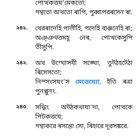
পোত্থকত্তয’মেকতো;
গন্থতো অত্থতো ৰাপি, পুব্বাপরৰসেন ৰা.
.
২৪১
থেরৰাদেহি পাল়ীহি, পদেহি ব্যঞ্জনেহি ৰা;
অঞ্ঞথত্তমহূ নেৰ, পোত্থকেসুপি
তীসুপি.
.
২৪২
অথ
উগ্ঘোসযী সঙ্ঘো, তুট্ঠহট্ঠো
ৰিসেসতো;
নিস্সংসযং’স
মেত্তেয্যো,
ইতি ৰত্ৰা
পুনপ্পুনং.
.
২৪৩
সদ্ধিং অট্ঠকথাযা’দা, পোত্থকে
পিটকত্তযে;
গন্থাকরে ৰসন্তো সো, ৰিহারে দূরসঙ্করে.