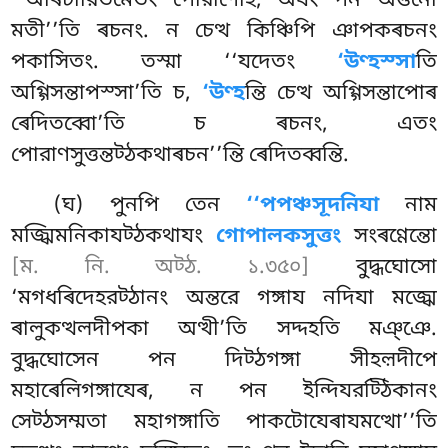
‘‘অৰিচারিতমেতং পোরাণেহি, অযং পন অত্তনো
মতী’’তি ৰচনং. ন চেত্থ কিঞ্চিপি ঞাপকৰচনং
পকাসিতং. তস্মা ‘‘যদেতং
‘উণ্হস্সা
তি
অগ্গিসন্তাপস্সা’তি চ,
‘উণ্হ
ন্তি চেত্থ অগ্গিসন্তাপোৰ
ৰেদিতব্বো’তি চ ৰচনং, এতং
পোরাণসুত্তন্তট্ঠকথাৰচন’’ন্তি ৰেদিতব্বন্তি.
(ঘ) পুনপি তেন
‘‘পপঞ্চসূদনিযা
নাম
মজ্ঝিমনিকাযট্ঠকথাযং
গোপালকসুত্তং
সংৰণ্ণেন্তো
[ম. নি. অট্ঠ. ১.৩৫০]
বুদ্ধঘোসো
‘মগধৰিদেহরট্ঠানং অন্তরে গঙ্গায নদিযা মজ্ঝে
ৰালুকত্থলদীপকা অত্থী’তি সদ্দহতি মঞ্ঞে.
বুদ্ধঘোসেন পন দিট্ঠগঙ্গা সীহল়দীপে
মহাৰেলিগঙ্গাযেৰ, ন পন ইন্দিযরট্ঠিকানং
সেট্ঠসম্মতা মহাগঙ্গাতি পাকটোযেৰাযমত্থো’’তি