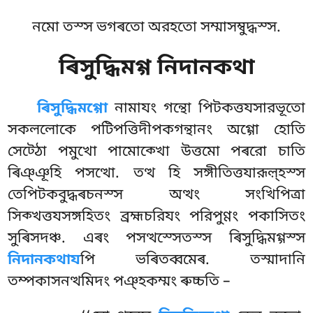
নমো তস্স ভগৰতো অরহতো সম্মাসম্বুদ্ধস্স.
ৰিসুদ্ধিমগ্গ নিদানকথা
ৰিসুদ্ধিমগ্গো
নামাযং গন্থো পিটকত্তযসারভূতো
সকললোকে পটিপত্তিদীপকগন্থানং অগ্গো হোতি
সেট্ঠো পমুখো পামোক্খো উত্তমো পৰরো চাতি
ৰিঞ্ঞূহি পসত্থো. তত্থ হি সঙ্গীতিত্তযারূল়্হস্স
তেপিটকবুদ্ধৰচনস্স অত্থং সংখিপিত্ৰা
সিক্খত্তযসঙ্গহিতং ব্রহ্মচরিযং পরিপুণ্ণং পকাসিতং
সুৰিসদঞ্চ. এৰং পসত্থস্সেতস্স ৰিসুদ্ধিমগ্গস্স
নিদানকথায
পি ভৰিতব্বমেৰ. তস্মাদানি
তম্পকাসনত্থমিদং পঞ্হকম্মং ৰুচ্চতি –