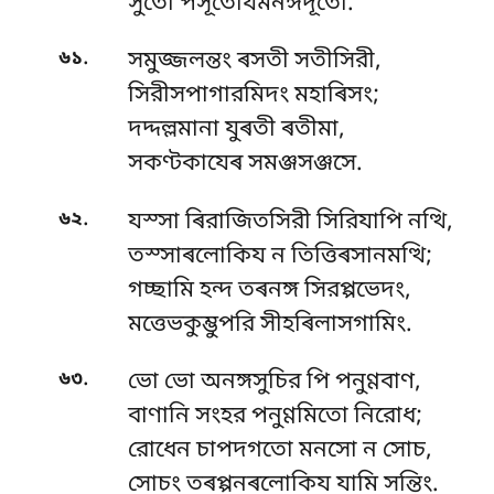
সুতো পসূতোযমনঙ্গদূতো.
.
৬১
সমুজ্জলন্তং ৰসতী সতীসিরী,
সিরীসপাগারমিদং মহাৰিসং;
দদ্দল্লমানা যুৰতী ৰতীমা,
সকণ্টকাযেৰ সমঞ্জসঞ্জসে.
.
৬২
যস্সা ৰিরাজিতসিরী সিরিযাপি নত্থি,
তস্সাৰলোকিয ন তিত্তিৰসানমত্থি;
গচ্ছামি হন্দ তৰনঙ্গ সিরপ্পভেদং,
মত্তেভকুম্ভুপরি সীহৰিলাসগামিং.
.
৬৩
ভো ভো অনঙ্গসুচির পি পনুণ্ণবাণ,
বাণানি সংহর পনুণ্ণমিতো নিরোধ;
রোধেন চাপদগতো মনসো ন সোচ,
সোচং তৰপ্পনৰলোকিয যামি সন্তিং.