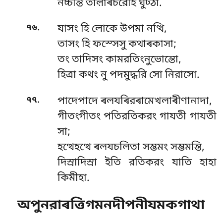
নচ্চন্তি তাল়াৰচরেহি ঘুট্ঠা.
.
৭৬
যাসং হি লোকে উপমা নত্থি,
তাসং হি ফস্সেসু কথাৰকাসা;
তং তাদিসং কামরতিংনুভোন্তো,
হিত্ৰা কথং নু পদমুদ্ধরি সো নিরাসো.
.
৭৭
পাদেপাদে ৰলযৰিরৰামেখলাৰীণানাদা,
গীতংগীতং পতিরতিকরং গাযতী গাযতী
সা;
হত্থেহত্থে ৰলযচলিতা সম্ভমং সম্ভমন্তি,
দিস্ৰাদিস্ৰা ইতি রতিকরং যাতি হাহা
কিমীহা.
অপুনরাৰত্তিগমনদীপনীযমকগাথা