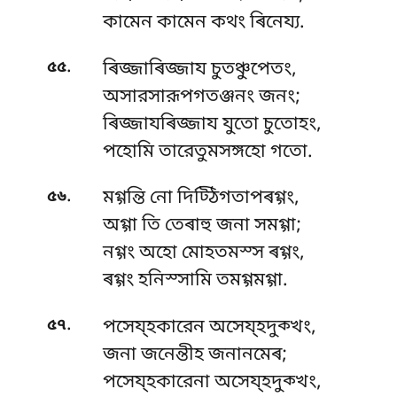
কামেন কামেন কথং ৰিনেয্য.
.
৫৫
ৰিজ্জাৰিজ্জায চুতঞ্চুপেতং,
অসারসারূপগতঞ্জনং জনং;
ৰিজ্জাযৰিজ্জায যুতো চুতোহং,
পহোমি তারেতুমসঙ্গহো গতো.
.
৫৬
মগ্গন্তি নো দিট্ঠিগতাপৰগ্গং,
অগ্গা তি তেৰাহু জনা সমগ্গা;
নগ্গং অহো মোহতমস্স ৰগ্গং,
ৰগ্গং হনিস্সামি তমগ্গমগ্গা.
.
৫৭
পসেয্হকারেন অসেয্হদুক্খং,
জনা জনেন্তীহ জনানমেৰ;
পসেয্হকারেনা অসেয্হদুক্খং,