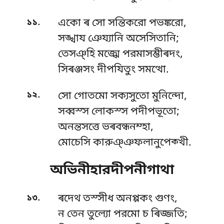
.
১১
একো ৰ সো সন্তিকরো পভঙ্করো,
সঙ্খায ঞেয্যানি অসেসিতানি;
তেসঞ্হি মজ্ঝে পরমাসম্ভীৰদং,
সিৰঞ্জসং দীপযিতুং সমত্থো.
.
১২
সো গোতমো সক্যসুতো মুনিন্দো,
সব্বস্স লোকস্স পদীপভূতো;
অনন্তসত্তে ভৰবন্ধনম্হা,
মোচেসি কারুঞ্ঞফলানুপেক্খী.
অভিনীহারদীপনীগাথা
.
১৩
ৰদেথ তস্সীধ অনপ্পকং গুণং,
ন তেন তুল্যো পরমো চ ৰিজ্জতি;