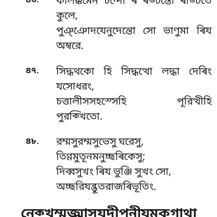
.
৪৬
কালক্কমেন চন্দো ৰ ৰড্ঢন্তো ৰড্ঢিতে
কুলে,
পুঞ্ঞোদযেনুদেন্তো সো ভাণুমা ৰিয
অম্বরে.
.
৪৭
সিদ্ধথকো হি সিদ্ধত্থো লদ্ধা দেৰিং
যসোধরং,
চত্তালীসসহস্সেহি পূরিত্থীহি
পুরক্খিতো.
.
৪৮
রম্মসুরম্মসুভেসু ঘরেসু,
তিণ্ণমুতূনমনুচ্ছৰিকেসু;
দিব্বসুখং ৰিয ভুঞ্জি সুখং সো,
অচ্ছরিযব্ভুতরাজৰিভূতিং.
নেক্খম্মজ্ঝাসযদীপনীযমকগাথা