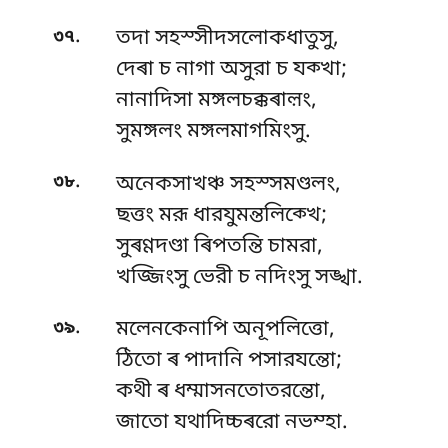
.
৩৭
তদা সহস্সীদসলোকধাতুসু,
দেৰা চ নাগা অসুরা চ যক্খা;
নানাদিসা মঙ্গলচক্কৰাল়ং,
সুমঙ্গলং মঙ্গলমাগমিংসু.
.
৩৮
অনেকসাখঞ্চ সহস্সমণ্ডলং,
ছত্তং মরূ ধারযুমন্তলিক্খে;
সুৰণ্ণদণ্ডা ৰিপতন্তি চামরা,
খজ্জিংসু ভেরী চ নদিংসু সঙ্খা.
.
৩৯
মলেনকেনাপি অনূপলিত্তো,
ঠিতো ৰ পাদানি পসারযন্তো;
কথী ৰ ধম্মাসনতোতরন্তো,
জাতো যথাদিচ্চৰরো নভম্হা.