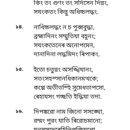
কিং তং গুণং তং সদিসেন দিন্নং,
সযংকতং কিন্নু অধিচ্চলদ্ধং.
.
১৪
নাধিচ্চলদ্ধং ন চ পুব্ববুদ্ধা,
ব্রহ্মাদিনং সম্মুতিযা বহূনং;
সযংকতেনেৰ অনোপমেন,
দানাদিনা লদ্ধমিদং ৰিপাকং.
.
১৫
ইতো চতুন্নং অসঙ্খিযানং,
সতংসহস্সানধিকানমত্থকে;
কপ্পে অতীতম্হি সুমেধতাপসো,
ৰেহাযসং গচ্ছতি ইদ্ধিযা তদা.
.
১৬
দিপঙ্করো নাম জিনো সসঙ্ঘো,
রম্মং পুরং যাতি ৰিরোচমানো;