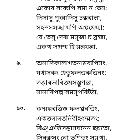
একোৰ সব্বেপি সমা ন তেন;
দিসাসু পুব্বাদিসু চক্কৰাল়া,
সহস্সসঙ্খাযপি অপ্পমেয্যা;
যে তেসু দেৰা মনুজা চ ব্রহ্মা,
একত্থ সঙ্গম্ম হি মন্তযন্তা.
.
৯
অনাদিকালাগতনামরূপিনং,
যথাসকং হেতুফলত্তৰুত্তিনং;
তব্ভাৰভাৰিত্তমসম্ভুণন্তা,
নানাৰিপল্লাসমনুপৰিট্ঠা.
.
১০
কম্মপ্পৰত্তিঞ্চ ফলপ্পৰত্তিং,
একত্তনানত্তনিরীহধম্মতং;
ৰিঞ্ঞত্তিসন্তানঘনেন ছন্নতো,
সিৰঞ্জসং নো ভণিতুং সমত্থা.