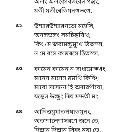
অলং অলংকারতরেন গন্তুং,
মতী মতীৰেতিমনঙ্গভঙ্গে.
.
৫২
উম্মারউম্মারগতো মহেসি,
অনঙ্গভঙ্গং সমচিন্তযিত্থ;
কিং মে জরামচ্চুমুখে ঠিতস্স,
ন মে ৰসে কামৰসে ঠিতস্স.
.
৫৩
কামেন কামেন ন সাধ্যমোক্খং,
মানেন মানেন মমত্থি কিঞ্চি;
মারো সসেনো হি অৰারণীযো,
যন্তেন উচ্ছুং ৰিয মদ্দতী মং.
.
৫৪
আদিত্তমুযাতপযাতমূনং,
অতাণালেণাসরণে জনে তে;
দিস্ৰান দিস্ৰান সিৰং মযা তে,