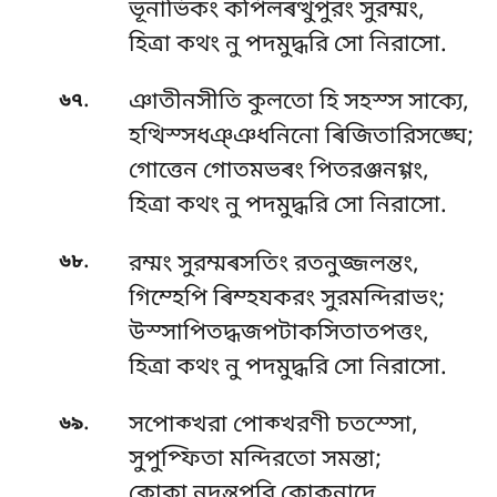
ভূনাভিকং কপিলৰত্থুপুরং সুরম্মং,
হিত্ৰা কথং নু পদমুদ্ধরি সো নিরাসো.
.
৬৭
ঞাতীনসীতি কুলতো হি সহস্স সাক্যে,
হত্থিস্সধঞ্ঞধনিনো ৰিজিতারিসঙ্ঘে;
গোত্তেন গোতমভৰং পিতরঞ্জনগ্গং,
হিত্ৰা কথং নু পদমুদ্ধরি সো নিরাসো.
.
৬৮
রম্মং সুরম্মৰসতিং রতনুজ্জলন্তং,
গিম্হেপি ৰিম্হযকরং সুরমন্দিরাভং;
উস্সাপিতদ্ধজপটাকসিতাতপত্তং,
হিত্ৰা কথং নু পদমুদ্ধরি সো নিরাসো.
.
৬৯
সপোক্খরা পোক্খরণী চতস্সো,
সুপুপ্ফিতা মন্দিরতো সমন্তা;
কোকা নদন্তূপরি কোকনাদে,