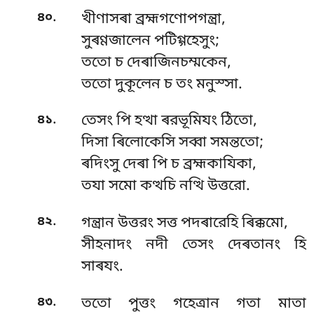
.
৪০
খীণাসৰা ব্রহ্মগণোপগন্ত্ৰা,
সুৰণ্ণজালেন পটিগ্গহেসুং;
ততো চ দেৰাজিনচম্মকেন,
ততো দুকূলেন চ তং মনুস্সা.
.
৪১
তেসং পি হত্থা ৰরভূমিযং ঠিতো,
দিসা ৰিলোকেসি সব্বা সমন্ততো;
ৰদিংসু দেৰা পি চ ব্রহ্মকাযিকা,
তযা সমো কত্থচি নত্থি উত্তরো.
.
৪২
গন্ত্ৰান উত্তরং সত্ত পদৰারেহি ৰিক্কমো,
সীহনাদং নদী তেসং দেৰতানং হি
সাৰযং.
.
৪৩
ততো পুত্তং গহেত্ৰান গতা মাতা