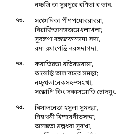
নচ্চন্তি তা সুরপুরে ৰণিতা ৰ তাৰ.
.
৭৩
সঞ্চোদিতা পীণপযোধরাধরা,
ৰিরাজিতানঙ্গজমেখলাখলা;
সুরঙ্গণা ৰঙ্গজফস্সদা সদা,
রমা রমাপেন্তি ৰরঙ্গদাগদা.
.
৭৪
করাতিরত্তা রতিরত্তরামা,
তাল়েন্তি তাল়াৰচরে সমন্তা;
নচ্চুগ্গতানেকসহস্সহত্থা,
সক্কোপি কিং সক্যসমোতি চোদযুং.
.
৭৫
ৰিসালনেত্তা হসুলা সুমজ্ঝা,
নিম্বত্থনী ৰিম্হযগীতসদ্দা;
অলঙ্কতা মল্লধরা সুৰত্থা,