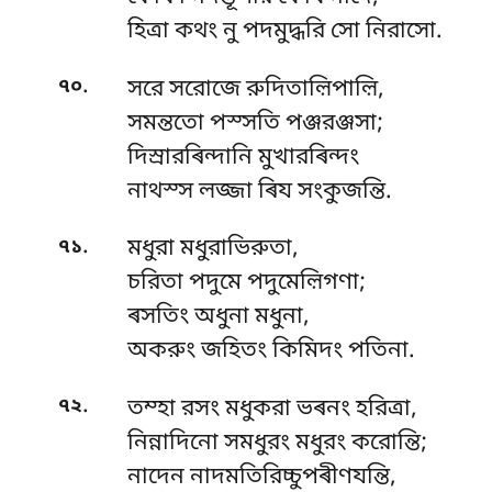
হিত্ৰা কথং নু পদমুদ্ধরি সো নিরাসো.
.
৭০
সরে সরোজে রুদিতাল়িপাল়ি,
সমন্ততো পস্সতি পঞ্জরঞ্জসা;
দিস্ৰারৰিন্দানি মুখারৰিন্দং
নাথস্স লজ্জা ৰিয সংকুজন্তি.
.
৭১
মধুরা মধুরাভিরুতা,
চরিতা পদুমে পদুমেল়িগণা;
ৰসতিং অধুনা মধুনা,
অকরুং জহিতং কিমিদং পতিনা.
.
৭২
তম্হা রসং মধুকরা ভৰনং হরিত্ৰা,
নিন্নাদিনো সমধুরং মধুরং করোন্তি;
নাদেন নাদমতিরিচ্চুপৰীণযন্তি,