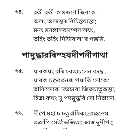
.
৬৪
রতী রতী কামগুণে ৰিৰেকে,
অলং অলন্তেৰ ৰিচিন্তযন্তো;
মনং মনঙ্গালযসম্পদালযং,
তহিং তহিং দিট্ঠবালা ৰ পক্কমি.
পাদুদ্ধারৰিম্হযদীপনীগাথা
.
৬৫
যাৰঞ্চযং রৰি চরত্যচলেন রুদ্ধে,
যাৰঞ্চ চক্করতনঞ্চ পযাতি লোকে;
তাৰিস্সরো নভচরো জিতচাতুরন্তো,
হিত্ৰা কথং নু পদমুদ্ধরি সো নিরাসো.
.
৬৬
দীপে মহা চ চতুরাধিকদ্ৰেসহস্সে,
তত্রাপি সেট্ঠভজিতং ৰরজম্বুদীপং;