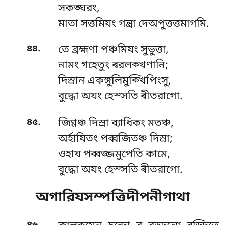
সকঙ্ঘরং,
মাতা সত্তমিযং গন্ত্ৰা দেঅপুত্তত্তমাগমি.
.
৪৪
তে ব্রহ্মণা পঞ্চমিযং সুভুত্তা,
নামং গহেতুং ৰরলক্খণানি;
দিস্ৰান একঙ্গুলিমুক্খিপিংসু,
বুদ্ধো অযং হেস্সতি ৰীতরাগো.
.
৪৫
জিণ্ণঞ্চ দিস্ৰা ব্যাধিকং মতঞ্চ,
অৰ্হাযিতং পব্বজিতঞ্চ দিস্ৰা;
ওহায পব্বজ্জমুপেতি কামে,
বুদ্ধো অযং হেস্সতি ৰীতরাগো.
অগারিযসম্পত্তিদীপনীগাথা