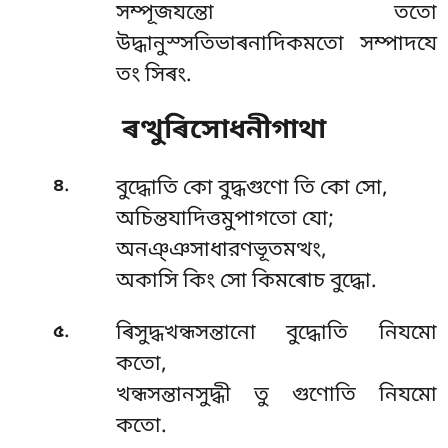
সম্পূজযন্তো ততো
উদ্ধানুস্সতিভাৰনাদিকমতো সম্পাদযে
তং সিৰং.
ৰত্থুৰিসোধনীগাথা
.
৪
বুদ্ধোতি কো বুদ্ধগুণো তি কো সো,
অচিন্তযাদিত্তমুপাগতো যো;
অনঞ্ঞসাধারণভূতমত্থং,
অকাসি কিং সো কিমৰোচ বুদ্ধো.
.
৫
ৰিসুদ্ধখন্ধসন্তানো বুদ্ধোতি নিযমো
কতো,
খন্ধসন্তানসুদ্ধী তু গুণোতি নিযমো
কতো.