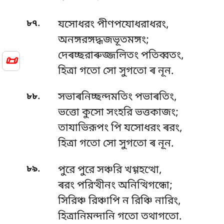
.
৮৭
যসোধরং পীণপযোধরাধরং,
অনঙ্গরঙ্গদ্ধজভূতমঙ্গং;
দেৰচ্ছরাৰুজ্জলিতং পতিব্বতং,
📜
হিত্ৰা গতো সো সুগতো ৰ নূন.
.
৮৮
সভাৰনিচ্ছন্দমতিং পভাৰতিং,
ভত্তো কুসো সংহরি ভত্তকাজং;
তাযাভিরূপং পি যসোধরং ৰরং,
হিত্ৰা গতো সো সুগতো ৰ নূন.
.
৮৯
পুরে পুরে সঞ্চরি খগ্গহত্থো,
ৰরং পরিত্থীনং অনিত্থিগন্ধো;
সিরিঞ্চ রিঞ্চাপি ন রিঞ্চি নারিং,
হিত্ৰানিমন্দানি গতো তথাগতো.