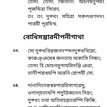
তেসং তেসং জিনানং অচনমনুপমং
পূজযিত্ৰা সিরেন,
তং তং দুক্খং সহিত্ৰা সকলগুণদদং
পারমী পূরযিত্থ.
বোধিসম্ভারদীপনীগাথা
.
২৩
সো দুক্খখিন্নজনদস্সনদুক্খখিন্নো,
কারুঞ্ঞমেৰ জনতায অকাসি নিচ্চং;
তেসং হি মোচনমুপাযমিদন্তি ঞত্ৰা,
তাদীপরাধমপি অত্তনি রোপযী সো.
.
২৪
দানাদিনেকৰরপারমিসাগরেসু,
ওগাল়্হতাযপি পদুট্ঠজনেন দিন্নং;
দুক্খং তথা অতিমহন্ততরম্পি কিঞ্চি,