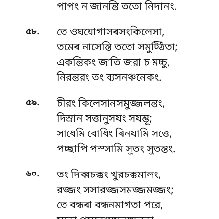
পাপং ন জানন্তি ততো নিদানং.
.
৫৮
তে ওঘযোগাসৰসংকিলেসা,
তমেৰ নাসেন্তি ততো সমুট্ঠিতা;
একন্তিকং জাতি জরা চ মচ্চু,
নিরন্তরং তং ব্যসনঞ্চনেকং.
.
৫৯
চীরং কিলেসানসমুজ্জলন্তং,
দিস্ৰান সত্তানুসযং সযম্ভূ;
সাধেমি বোধিং ৰিনযামি সত্তে,
পচ্ছাপি পস্সামি সুতং সুতন্তং.
.
৬০
তং দিব্বচক্কং খুরচক্কমালং,
রজ্জং সসারজ্জসমজ্জমজ্জং;
তে বন্ধৰা বন্ধনমাগতা পরে,