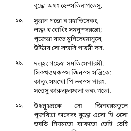
বুদ্ধো অযং হেস্সতিনাগতেসু.
.
২০
সুত্ৰান পত্তো ৰ মহাভিসেকং,
লদ্ধং ৰ বোধিং সমনুস্সরন্তো;
পূজেত্ৰা যাতে মুনিদেৰমানুসে,
উট্ঠায সো সম্মসি পারমী দস.
.
২১
দল়্হং গহেত্ৰা সমতিংসপারমী,
সিক্খত্তযঞ্চস্স জিনস্স সন্তিকে;
কাতুং সমত্থো পি ভৰস্স পারং,
সত্তেসু কারুঞ্ঞবলা ভৰং গতো.
.
২২
উপ্পন্নুপ্পন্নকে সো জিনৰরমতুলে
পূজযিত্ৰা অসেসং বুদ্ধো এসো হি ওসো
ভৰতি নিযমতো ব্যাকতো তেহি তেহি