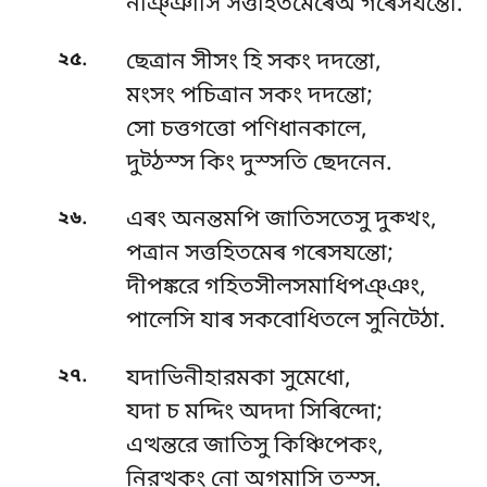
নাঞ্ঞাসি সত্তহিতমেৰেঅ গৰেসযন্তো.
.
২৫
ছেত্ৰান সীসং হি সকং দদন্তো,
মংসং পচিত্ৰান সকং দদন্তো;
সো চত্তগত্তো পণিধানকালে,
দুট্ঠস্স কিং দুস্সতি ছেদনেন.
.
২৬
এৰং অনন্তমপি জাতিসতেসু দুক্খং,
পত্ৰান সত্তহিতমেৰ গৰেসযন্তো;
দীপঙ্করে গহিতসীলসমাধিপঞ্ঞং,
পালেসি যাৰ সকবোধিতলে সুনিট্ঠো.
.
২৭
যদাভিনীহারমকা সুমেধো,
যদা চ মদ্দিং অদদা সিৰিন্দো;
এত্থন্তরে জাতিসু কিঞ্চিপেকং,
নিরত্থকং নো অগমাসি তস্স.