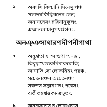
.
৬
অকাসি কিচ্চানি দিনেসু পঞ্চ,
পসাদযঞ্চিদ্ধিবলেন সেন;
জনানসেসং চরিযানুকূলং,
ঞত্ৰানৰোচানুসযপ্পহানং.
অনঞ্ঞসাধারণদীপনীগাথা
.
৭
অব্ভুগ্গতা যস্স গুণা অনন্তা,
তিবুদ্ধখেত্তেকদিৰাকরোতি;
জানাতি সো লোকমিমং পরঞ্চ,
সচেতনঞ্চেৰ অচেতনঞ্চ;
সকস্স সন্তানগতং পরেসং,
ব্যতীতমপ্পত্তকমত্রভূতং.
.
৮
অনন্তসত্তেসু চ লোকধাতুসু,