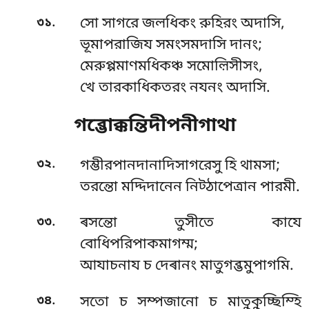
.
৩১
সো সাগরে জলধিকং রুহিরং অদাসি,
ভূমাপরাজিয সমংসমদাসি দানং;
মেরুপ্পমাণমধিকঞ্চ সমোল়িসীসং,
খে তারকাধিকতরং নযনং অদাসি.
গব্ভোক্কন্তিদীপনীগাথা
.
৩২
গম্ভীরপানদানাদিসাগরেসু হি থামসা;
তরন্তো মদ্দিদানেন নিট্ঠাপেত্ৰান পারমী.
.
৩৩
ৰসন্তো তুসীতে কাযে
বোধিপরিপাকমাগম্ম;
আযাচনায চ দেৰানং মাতুগব্ভমুপাগমি.
.
৩৪
সতো চ সম্পজানো চ মাতুকুচ্ছিম্হি