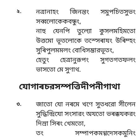
.
২
নত্ৰানাহং জিনন্তং সমুপচিতসুভং
সব্বলোকেকবন্ধুং,
নাহু যেনপি তুল্যো কুসলমহিমতো
উত্তমো ভূতলোকে তস্সেৰাযং উৰিম্হং
সুৰিপুলমমলং বোধিসম্ভারভূতং,
হেতুং হেত্ৰানুরূপং সুগতগতফলং
ভাসতো মে সুণাথ.
যোগাৰচরসম্পত্তিদীপনীগাথা
.
৩
জাতো যো নৰমে খণে সুতধরো সীলেন
সুদ্ধিন্দ্রিযো সংসারং অযতো ভৰক্কযকরং
দিস্ৰা সিৰং খেমতো,
তং সম্পাপকমগ্গদেসকমুনিং