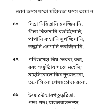
নমো তস্স যতো মহিমতো যস্স তমো ন
.
৪৯
দিস্ৰা নিমিত্তানি মদচ্ছিদানি,
থীনং ৰিরূপানি রতচ্ছিদানি;
পাপানি কম্মানি সুখচ্ছিদানি,
লদ্ধানি ঞাণানি ভৰচ্ছিদানি.
.
৫০
পদিত্তগেহা ৰিয ভেরৰং রৰং,
রৰং সম্মুট্ঠায গতো মহেসি;
মহেসিমোলোকিযপুত্তমত্তনো,
তনোসি নো পেমমহোঘমত্তনো.
.
৫১
উম্মারউম্মারগতুদ্ধরিত্ৰা,
পদং পদং যাতনরাসভস্স;