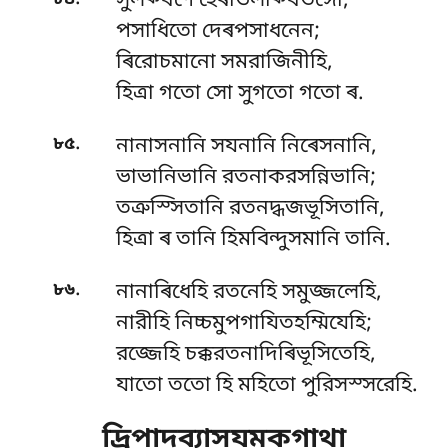
সুলক্খণে হেৰভিলক্খিতঙ্গো,
পসাধিতো দেৰপসাধনেন;
ৰিরোচমানো সমরাজিনীহি,
হিত্ৰা গতো সো সুগতো গতো ৰ.
.
৮৫
নানাসনানি সযনানি নিৰেসনানি,
ভাভানিভানি রতনাকরসন্নিভানি;
তত্রুস্সিতানি রতনদ্ধজভূসিতানি,
হিত্ৰা ৰ তানি হিমবিন্দুসমানি তানি.
.
৮৬
নানাৰিধেহি রতনেহি সমুজ্জলেহি,
নারীহি নিচ্চমুপগাযিতহম্মিযেহি;
রজ্জেহি চক্করতনাদিৰিভূসিতেহি,
যাতো ততো হি মহিতো পুরিসস্সরেহি.
দ্ৰিপাদব্যাসযমকগাথা