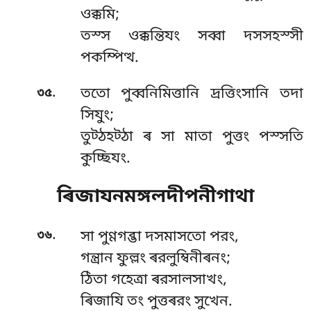
ওক্কমি;
তস্স ওক্কন্তিযং সব্বা দসসহস্সী
পকম্পিত্থ.
.
৩৫
ততো পুব্বনিমিত্তানি দ্ৰত্তিংসানি তদা
সিযুং;
তুট্ঠহট্ঠা ৰ সা মাতা পুত্তং পস্সতি
কুচ্ছিযং.
ৰিজাযনমঙ্গলদীপনীগাথা
.
৩৬
সা পুণ্ণগব্ভা দসমাসতো পরং,
গন্ত্ৰান ফুল্লং ৰরলুম্বিনীৰনং;
ঠিতা গহেত্ৰা ৰরসালসাখং,
ৰিজাযি তং পুত্তৰরং সুখেন.