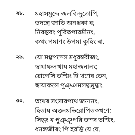
.
২৮
মহাসমুদ্দে জলবিন্দুতোপি,
তদন্ত্রে জাতি অনপ্পকা ৰ;
নিরন্তরং পূরিতপারমীনং,
কথং পমাণং উপমা কুহিং ৰা.
.
২৯
যো মগ্গপস্সে মধুরম্ববীজং,
ছাযাফলত্থায মহাজনানং;
রোপেসি তস্মিং হি খণেৰ তেন,
ছাযাফলে পুঞ্ঞমলদ্ধমুদ্ধং.
.
৩০
তথেৰ সংসারপথে জনানং,
হিতায অত্তনমভিরোপিতক্খণে;
সিদ্ধং ৰ পুঞ্ঞূপরি তস্স তস্মিং,
ধনঙ্গজীৰং পি হরন্তি যে যে.