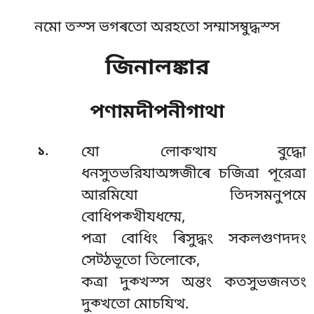
নমো তস্স ভগৰতো অরহতো সম্মাসম্বুদ্ধস্স
জিনালঙ্কার
পণামদীপনীগাথা
.
১
যো লোকত্থায বুদ্ধো
ধনসুতভরিযাঅঙ্গজীৰে চজিত্ৰা পূরেত্ৰা
আরমিযো তিদসমনুপমে
বোধিপক্খীযধম্মে,
পত্ৰা বোধিং ৰিসুদ্ধং সকলগুণদদং
সেট্ঠভূতো তিলোকে,
কত্ৰা দুক্খস্স অন্তং কতসুভজনতং
দুক্খতো মোচযিত্থ.