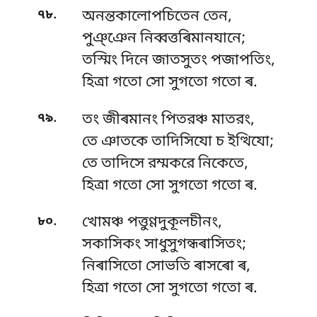
.
৭৮
অনন্তকালোপচিতেন তেন,
পুঞ্ঞেন নিব্বত্তৰিমানযানে;
তস্মিং দিনে জাতসুতং পজাপতিং,
হিত্ৰা গতো সো সুগতো গতো ৰ.
.
৭৯
তং জীৰমানং পিতরঞ্চ মাতরং,
তে ঞাতকে তাদিসিযো চ ইত্থিযো;
তে তাদিসে রম্মকরে নিকেতে,
হিত্ৰা গতো সো সুগতো গতো ৰ.
.
৮০
খোমঞ্চ পত্তুণ্ণদুকূলচীনং,
সকাসিকং সাধুসুগন্ধৰাসিতং;
নিৰাসিতো সোভতি ৰাসৰো ৰ,
হিত্ৰা গতো সো সুগতো গতো ৰ.