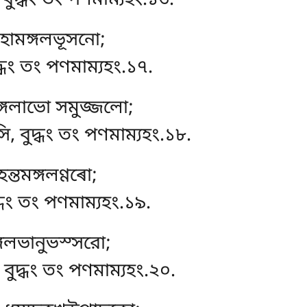
বুদ্ধং তং পণমাম্যহং.১৬.
মহামঙ্গলভূসনো;
্ধং তং পণমাম্যহং.১৭.
ঙ্গলাভো সমুজ্জলো;
, বুদ্ধং তং পণমাম্যহং.১৮.
ন্তমঙ্গলণ্ণৰো;
্ধং তং পণমাম্যহং.১৯.
ঙ্গলভানুভস্সরো;
বুদ্ধং তং পণমাম্যহং.২০.