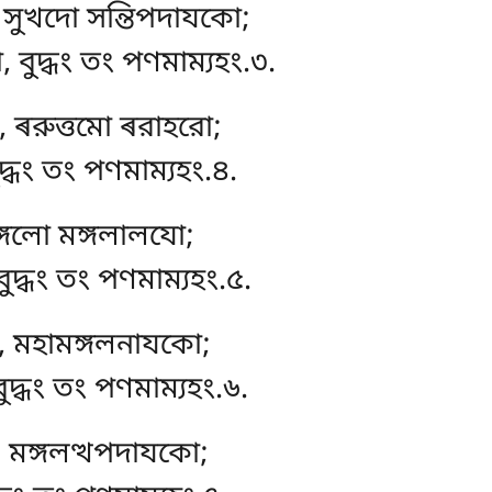
 সুখদো সন্তিপদাযকো;
বুদ্ধং তং পণমাম্যহং.৩.
 ৰরুত্তমো ৰরাহরো;
দ্ধং তং পণমাম্যহং.৪.
ঙ্গলো মঙ্গলালযো;
ুদ্ধং তং পণমাম্যহং.৫.
ো, মহামঙ্গলনাযকো;
বুদ্ধং তং পণমাম্যহং.৬.
, মঙ্গলত্থপদাযকো;