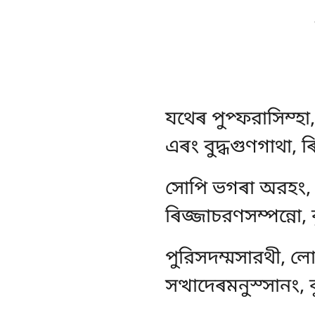
যথেৰ পুপ্ফরাসিম্হা,
এৰং বুদ্ধগুণগাথা, 
সোপি ভগৰা অরহং, সম্ম
ৰিজ্জাচরণসম্পন্নো, 
পুরিসদম্মসারথী, লো
সত্থাদেৰমনুস্সানং, 