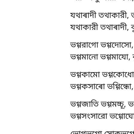
যথাৰাদী তথাকারী,
যথাকারী তথাৰাদী, ব
ভগ্গরাগো ভগ্গদোসো
ভগ্গমানো ভগ্গমাযো, 
ভগ্গকামো ভগ্গকোধো
ভগ্গকসাৰো ভগ্গিন্ধো,
ভগ্গজাতি ভগ্গমচ্চূ,
ভগ্গসংসারো ভগ্গোঘো,