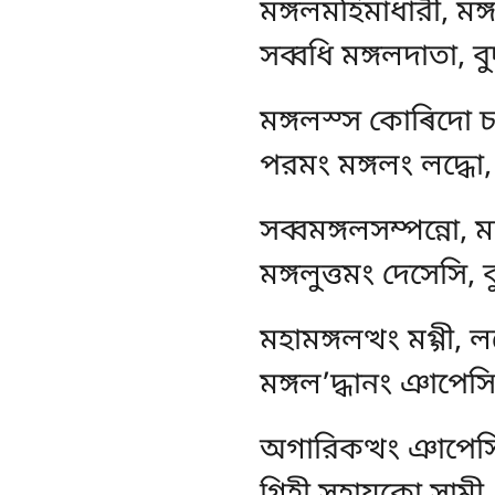
মঙ্গলমহিমাধারী, মঙ
সব্বধি মঙ্গলদাতা, ব
মঙ্গলস্স কোৰিদো চ
পরমং মঙ্গলং লদ্ধো, 
সব্বমঙ্গলসম্পন্নো
মঙ্গলুত্তমং দেসেসি, 
মহামঙ্গলত্থং মগ্গী, ল
মঙ্গল’দ্ধানং ঞাপেসি
অগারিকত্থং ঞাপেসি,