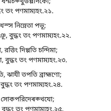
 ধম্মচক্খুউপ্পাদকো;
দ্ধং তং পণমাম্যহং.২১.
্থস্স নিন্নেতা পভূ;
, বুদ্ধং তং পণমাম্যহং.২২.
ত্তিং দিপ্পতি চন্দিমা;
, বুদ্ধং তং পণমাম্যহং.২৩.
তি, ঝাযী তপতি ব্রাহ্মণো;
বুদ্ধং তং পণমাম্যহং.২৪.
, সোকপরিদেৰক্খযো;
বুদ্ধং তং পণমাম্যহং.২৫.