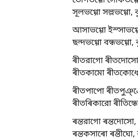
ভোগভগ্গো সোকভগ্গো
সূলভগ্গো সল্লভগ্গো, 
আসাভগ্গো ইস্সাভগ্গ
ছন্দভগ্গো বন্ধভগ্গো,
ৰীতরাগো ৰীতদোসো
ৰীতকামো ৰীতকোধো, 
ৰীতপাপো ৰীতপুঞ্
ৰীতৰিকারো ৰীতিন্ধো,
ৰন্তরাগো ৰন্তদোসো,
ৰন্তকসাৰো ৰন্তীঘো, 