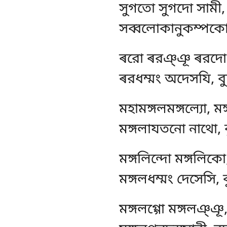
সুগতো সুগদো সামী,
সব্বলোকানুকম্পকো, 
ৰরো ৰরঞ্ঞূ ৰরদো,
ৰরধম্মং অদেসযি, বু
মহামঙ্গলমঙ্গল্যো, ম
মঙ্গলাযতনো নাথো, ব
মঙ্গলিন্দো মঙ্গলিক
মঙ্গলধম্মং দেসেসি, 
মঙ্গলগ্গো মঙ্গলঞ্ঞূ