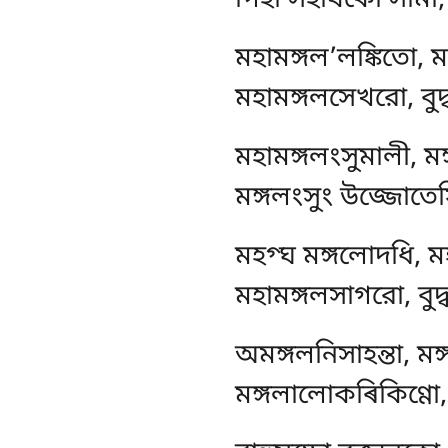
গিহী সহাযকো সামী, 
মহামঙ্গল’লঙ্কিতো, 
মহামঙ্গলসেখরো, বুদ
মহামঙ্গলংসুমালী, ম
মঙ্গলংসুং উজ্জোতেসি
মহগ্ঘ মঙ্গলোদধি, মহ
মহামঙ্গলসাগরো, বুদ
অমঙ্গলনিসাহন্তা, ম
মঙ্গলালোকৰিকিণ্ণো, 