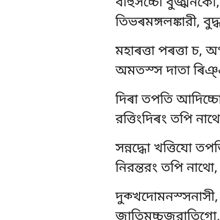
বাহুসচ্চো বুজ্ঝনকো,
তিভৰমঙ্গলঙ্কারী, বু
মহাৰত্তা পৰত্তা চ, অত
অমতস্স দাতা ৰিঞ্ঞূ
দিৰা তপতি আদিচ্চো, র
রত্তিংদিৰং তপি নাথো
সন্নদ্ধো খত্তিযো তপ
নিরন্তরং তপি নাথো, 
দুক্খদোমনস্সনাসী
জাতিমচ্চুজরাতিগো, 