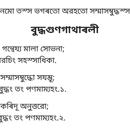
নমো তস্স ভগৰতো অরহতো সম্মাসম্বুদ্ধস্স
বুদ্ধগুণগাথাৰলী
 গন্থেয্য মালা সোভনা;
ৰিরচিং সহস্সাধিকা.
াসম্বুদ্ধো সযম্ভূ;
বুদ্ধং তং পণমাম্যহং.১.
কৰিদূ অনুত্তরো;
বুদ্ধং তং পণমাম্যহং.২.