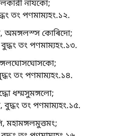
্গলকারী নাযকো;
ুদ্ধং তং পণমাম্যহং.১২.
, অমঙ্গলস্স কোৰিদো;
বুদ্ধং তং পণমাম্যহং.১৩.
, মঙ্গলঘোসঘোসকো;
বুদ্ধং তং পণমাম্যহং.১৪.
দ্ধো ধম্মসুমঙ্গলো;
, বুদ্ধং তং পণমাম্যহং.১৫.
 মহামঙ্গলমুত্তমং;