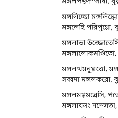
মঙ্গলপন্থদস্সাৰী, বু
মঙ্গলিচ্ছো মঙ্গলিদ্ধ
মঙ্গলেহি পরিপুণ্ণো, 
মঙ্গলাভা উজ্জোতেস
মঙ্গলালোকমণ্ডিতো, ব
মঙ্গলত্থমনুপ্পত্তো, 
সব্বদা মঙ্গলকরো, বু
মঙ্গলমগ্গমন্ৰেসি, পত্
মঙ্গলাযনং দস্সেতা, 