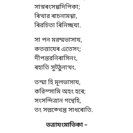
সাস্নৰংসপ্পদিপিকা;
ৰিত্থার ৰাচনামগ্গা,
ৰিরচিতা ৰিনিচ্ছযা.
সা
পন মরম্মভাসায,
কতত্তাযেৰ এতেসং;
দীপন্তরনিৰাসিনং,
ৰহাতি সুট্ঠুনাত্থং.
তস্মা হি মূলভাসায,
করিস্সামি অহং হৰে;
সংসন্দিত্ৰান গন্থেহি,
তং সল্লক্খেন্তু সাধৰোতি.
তত্রাযংমাতিকা –