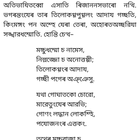
অতিভাযিতব্বো এসাতি ৰিজাননসভাৰো নত্থি.
ভগৰন্তংযেৰ তাৰ তিলোকগ্গপুগ্গলং আদায
গচ্ছতি,
কিংমঙ্গং পন অম্হে যেৰা তেৰা, অহোৰতঅচ্ছরিযা
সঙ্খারধম্মোতি. হোন্তি চেত্থ–
মচ্চুধম্মো চ নামেস,
নিল্লজ্জো চ অনোত্তপ্পী;
তিলোকগ্গংৰ আদায,
গচ্ছী পগেৰ অঞ্ঞেসু.
যথা গোঘাতকো চোরো,
মারেতুংযেৰ আরভি;
গোণং লদ্ধান লোকম্হি,
পযোজনংৰ এত্তকং.
তথেৰ মচ্চুরাজা চ,