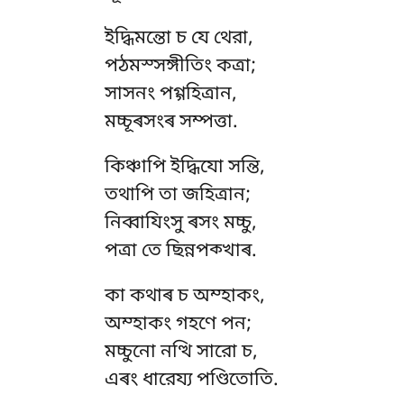
ইদ্ধিমন্তো চ যে থেরা,
পঠমস্সঙ্গীতিং কত্ৰা;
সাসনং পগ্গহিত্ৰান,
মচ্চূৰসংৰ সম্পত্তা.
কিঞ্চাপি ইদ্ধিযো সন্তি,
তথাপি তা জহিত্ৰান;
নিব্বাযিংসু ৰসং মচ্চু,
পত্ৰা তে ছিন্নপক্খাৰ.
কা
কথাৰ চ অম্হাকং,
অম্হাকং গহণে পন;
মচ্চুনো নত্থি সারো চ,
এৰং ধারেয্য পণ্ডিতোতি.