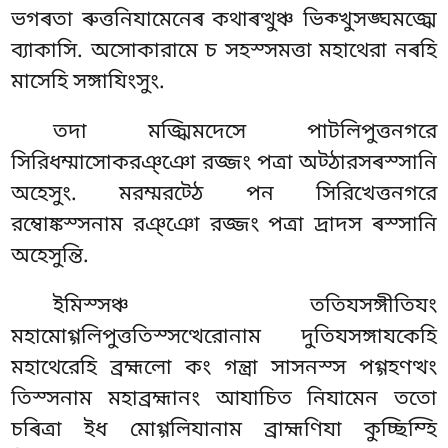
ভগৰতা ৰুত্তনিযামেনেৰ কথাৰত্থুঞ্চ ভিক্খুসঙ্ঘমজ্ঝে
ব্যাকাসি
. অসোকারামে চ সহস্সমত্তা মহাথেরা নৰহি
মাসেহি সঙ্গাযিংসুং.
তদা মজ্ঝিমদেসে পাটলিপুত্তনগরে
সিরিধম্মাসোকরঞ্ঞো রজ্জং পত্ৰা অট্ঠারসৰস্সানি
অহেসুং. মরম্মরট্ঠে পন সিরিখেত্তনগরে
রম্বোঙ্কস্সনাম রঞ্ঞো রজ্জং পত্ৰা দ্ৰাদস ৰস্সানি
অহেসুন্তি.
ইমিস্সঞ্চ ততিযসঙ্গীতিযং
মহামোগ্গলিপুত্ততিস্সত্থেরোনাম দুতিযসঙ্গাযকেহি
মহাথেরেহি ব্রহ্মলো কং গন্ত্ৰা সাসনস্স পগ্গহণত্থং
তিস্সনাম মহাব্রহ্মানং আযাচিত নিযামেন ততো
চৰিত্ৰা ইধ মোগ্গলিযানাম ব্রাহ্মণিযা কুচ্ছিম্হি