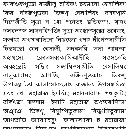
কাকণ্ডকপুত্তো ৰজ্জীসু চারিকং চরমানো ৰেসালিকা
কির ৰজ্জিপুত্তকা ভিক্খূ ৰেসালিযং দসৰত্থূনি
দিপেন্তীতি সুত্ৰা ন খো পনেতং প্পতিরূপং, য্ৰাহং
দসবলস্স সাসনৰিপত্তিং সুত্ৰা অপ্পোস্সুক্কো ভৰেয্যং,
সন্ধাহং অধম্মৰাদিনো নিগ্গহেত্ৰা ধম্মং দীপেস্সামীতি
চিন্তযন্তো যেন ৰেসালী, তদৰসরি. তদা আযস্মা
মহাযসো রেৰতসব্বকামিআদীহি সত্তসতেহি
অরহন্তেহি সদ্ধিং সঙ্গাযিস্সামীতি ৰেসালিযং
ৰালুকারামং আগচ্ছি. ৰজ্জিপুত্তকাচ ভিক্খূ
উপারম্ভচিত্তা কাল়াসোকংনাম রাজানং উপসঙ্কমিত্ৰা
মযং খো মহারাজ ইমস্মিং মহাৰনারামে গন্ধকুটিং
রক্খিত্ৰা ৰস্সাম, ইদানি মহারাজ অধম্মৰাদিনো
অঞ্ঞে ভিক্খূ ৰিলুম্পিতুকামা ৰিদ্ধংসিতুকামা
আগতাতি আরোচেসুং. কাল়াসোকো
চ মহারাজা