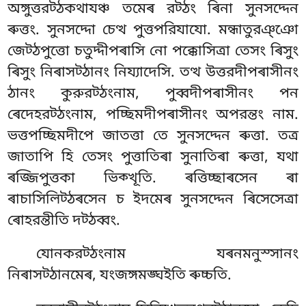
অঙ্গুত্তরট্ঠকথাযঞ্চ তমেৰ রট্ঠং ৰিনা সুনসদ্দেন
ৰুত্তং. সুনসদ্দো চেত্থ পুত্তপরিযাযো. মন্ধাতুরঞ্ঞো
জেট্ঠপুত্তো চতুদ্দীপৰাসি নো
পক্কোসিত্ৰা তেসং ৰিসুং
ৰিসুং নিৰাসট্ঠানং নিয্যাদেসি. তত্থ উত্তরদীপৰাসীনং
ঠানং কুরুরট্ঠংনাম, পুব্বদীপৰাসীনং পন
ৰেদেহরট্ঠংনাম, পচ্ছিমদীপৰাসীনং অপরন্তং নাম.
ভত্তপচ্ছিমদীপে জাতত্তা তে সুনসদ্দেন ৰুত্তা. তত্র
জাতাপি হি তেসং পুত্তাতিৰা সুনাতিৰা ৰুত্তা, যথা
ৰজ্জিপুত্তকা ভিক্খূতি. ৰত্তিচ্ছাৰসেন ৰা
ৰাচাসিলিট্ঠৰসেন চ ইদমেৰ সুনসদ্দেন ৰিসেসেত্ৰা
ৰোহরন্তীতি দট্ঠব্বং.
যোনকরট্ঠংনাম যৰনমনুস্সানং
নিৰাসট্ঠানমেৰ, যংজঙ্গমঙ্ঘইতি ৰুচ্চতি.