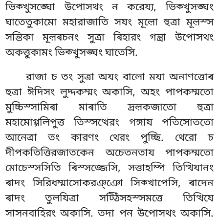
ভিক্খুসঙ্ঘো উপোসথং ন করেয্য, ভিক্খুসঙ্ঘং
ঘাতেতুকামো মহারাজাতি সযং মূল়ো হুত্ৰা মূল়স্স
সন্তিকা মূল়ৰচনং সুত্ৰা ৰিহারং গন্ত্ৰা উপোসথং
অকত্তুকামং ভিক্খুসঙ্ঘং ঘাতেসি.
রাজা চ তং সুত্ৰা অযং বালো মযা অনাণত্তোৰ
হুত্ৰা ঈদিসং লুদ্দকম্মং অকাসি, অহং পাপকম্মতো
মুচ্চিস্সামিৰা মাৰাতি দ্ৰল়কজাতো হুত্ৰা
মহামোগ্গলিপুত্ত তিস্সত্থেরং গঙ্গায পতিসোততো
আনেত্ৰা তং কারণং থেরং পুচ্ছি. থেরো চ
দীপকতিত্তিরজাতকেন অচেতনতায পাপকম্মতো
মোচেস্সসিতি ৰিস্সজ্জেসি, সত্তাহম্পি তিত্থিযানং
ৰাদং সিরিধম্মাসোকরঞ্ঞো সিক্খাপেসি, ৰাদেন
ৰাদং তুলযিত্ৰা সট্ঠিসহস্সমত্তে তিত্থিযে
সাসনবাহিরং অকাসি. তদা পন উপোসথং অকাসি.