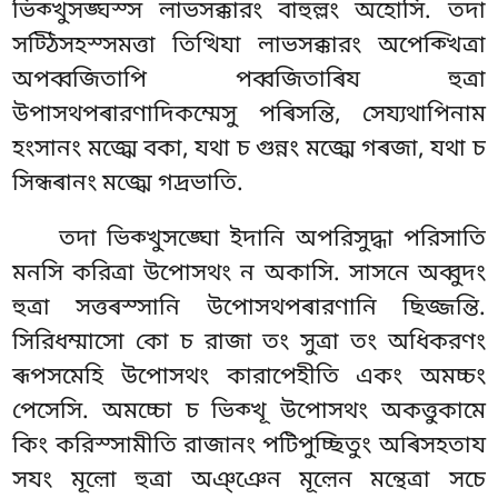
ভিক্খুসঙ্ঘস্স লাভসক্কারং বাহুল্লং অহোসি. তদা
সট্ঠিসহস্সমত্তা তিত্থিযা লাভসক্কারং অপেক্খিত্ৰা
অপব্বজিতাপি পব্বজিতাৰিয হুত্ৰা
উপাসথপৰারণাদিকম্মেসু পৰিসন্তি, সেয্যথাপিনাম
হংসানং মজ্ঝে বকা, যথা চ গুন্নং মজ্ঝে গৰজা, যথা চ
সিন্ধৰানং মজ্ঝে গদ্রভাতি.
তদা ভিক্খুসঙ্ঘো ইদানি অপরিসুদ্ধা পরিসাতি
মনসি করিত্ৰা উপোসথং ন অকাসি. সাসনে অব্বুদং
হুত্ৰা সত্তৰস্সানি উপোসথপৰারণানি ছিজ্জন্তি.
সিরিধম্মাসো কো চ রাজা তং সুত্ৰা তং অধিকরণং
ৰূপসমেহি উপোসথং কারাপেহীতি একং অমচ্চং
পেসেসি. অমচ্চো চ ভিক্খূ উপোসথং অকত্তুকামে
কিং করিস্সামীতি রাজানং পটিপুচ্ছিতুং অৰিসহতায
সযং মূল়ো হুত্ৰা অঞ্ঞেন মূল়েন মন্থেত্ৰা সচে