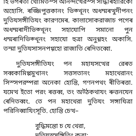
হি ভগৰতা থোমিতস্স আনন্দত্থেরস্স সদ্ধিৰিহারিকো
অহোসি. ৰজ্জিপুত্তকানং ভিক্খূনং অধম্মৰত্থুদীপনং
দুতিযসঙ্গীতিযং কারণমেৰ. কাল়াসোকরাজাচ পগেৰ
অধম্মৰাদীভিক্খূনং সহাযোপি সমানো পুন
ধম্মৰাদিভিক্খূনং সহাযো
হুত্ৰা অনুগ্গহং অকাসি.
তস্মা দুতিযসাসনপগ্গহো রাজাতি ৰেদিতব্বো.
দুতিযসঙ্গীতিযং পন মহাযসত্থের রেৰত
সব্বকামিপ্পমুখানং সত্তসতানং মহাথেরানং
সিস্সপরম্পরা অনেকা হোন্তি, গণনপথং ৰীতিৰত্তা.
যমেত্থ ইতো পরং ৰত্তব্ব, তং অট্ঠকথাযং ৰুত্তনযেন
ৰেদিতব্বং. তে পন মহাথেরা দুতিযং সঙ্গাযিত্ৰা
পরিনিব্বাযিংসূতি. হোন্তি চেত্থ–
বুদ্ধিমন্তো চ যে থেরা,
দুতিযস্সঙ্গিতিং কত্ৰা;