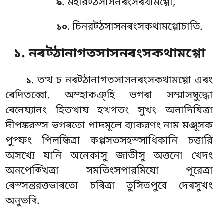
. মহারট্ঠসাসনৰংসৰথামগ্গো,
৯
. চিনরট্ঠসাসনৰংসকথামগ্গোচাতি.
১০
১. নৰট্ঠানাগতসাসনৰংসকথামগ্গো
. তত্থ চ নৰট্ঠানাগতসাসনৰংসকথামগ্গো এৰং
১
ৰেদিতব্বো. অম্হাকঞ্হি ভগৰা সম্মাসম্বুদ্ধো
ৰেনেয্যানং হিতত্থায হত্থগতং সুখং অনাদিযিত্ৰা
দীপঙ্করস্স ভগৰতো পাদমূলে ব্যাকরণং নাম মঞ্জূসক
পুপ্ফং পিলন্ধিত্ৰা কপ্পসতসহস্সাধিকানি চত্তারি
অসখ্যে যানি অনেকাসু জাতীসু অত্তনো খেদং
অনপেক্খিত্ৰা সমতিংসপারমিযো
পূরেত্ৰা
ৰেস্সন্তরত্তভাৰতো চৰিত্ৰা তুসিতপুরে দেৰসুখং
অনুভৰি.