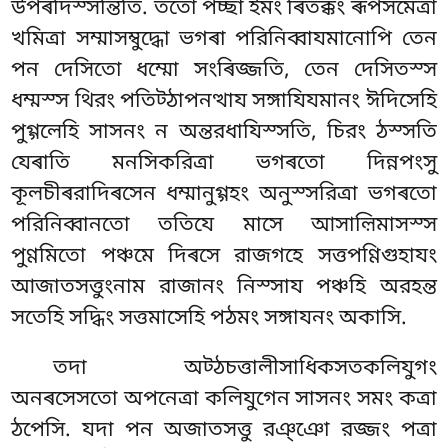
উপৰদিস্সন্তিতি. ততো পচ্ছা ইমং ৰিতক্কং ৰূপসমেত্ৰা
খমিত্ৰা সম্মাসম্বুদ্ধো ভগৰা পরিনিব্বাযমানোপি তেন
পন দেসিতো ধম্মো সংৰিজ্জতি, তেন দেসিতস্স
ধম্মস্স থিরং পতিট্ঠাপনত্থায সঙ্গাযিযমানং ঈদিসেহি
পুগ্গলেহি সাসনং ন অন্তরধাযিস্সতি, চিরং ঠস্সতি
যেৰাতি মনসিকরিত্ৰা ভগৰতো দিন্নপংসু
কূলচীৰরাদিৰসেন ধম্মানুগ্গহং অনুস্সরিত্ৰা ভগৰতো
পরিনিব্বানতো ততিযে মাসে আসাল়িমাসস্স
পুণ্ণমিতো পঞ্চমে দিৰসে রাজগহে সত্তপণ্ণিগুহাযং
আজাতসত্তুংনাম রাজানং নিস্সায পঞ্চহি অরহন্ত
সতেহি সদ্ধিং সত্তমাসেহি পঠমং সঙ্গাযনং অকাসি.
তদা অট্ঠচত্তালীসাধিকসতকলিযুগং
অনৰসেসতো অপনেত্ৰা কলিযুগেন সাসনং সমং কত্ৰা
ঠপেসি. যদা পন অজাতসত্তু রঞ্ঞো রজ্জং পত্ৰা