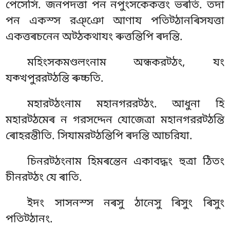
পেসেসি. জনপদত্তা পন নপুংসকেকত্তং ভৰতি. তদা
পন একস্স রঞ্ঞো আণায পতিট্ঠানৰিসযত্তা
একত্তৰচনেন অট্ঠকথাযং ৰুত্তন্তিপি ৰদন্তি.
মহিংসকমণ্ডলংনাম অন্ধকরট্ঠং, যং
যক্খপুররট্ঠন্তি ৰুচ্চতি.
মহারট্ঠংনাম মহানগররট্ঠং. আধুনা হি
মহারট্ঠমেৰ ন গরসদ্দেন যোজেত্ৰা মহানগররট্ঠন্তি
ৰোহরন্তীতি. সিযামরট্ঠন্তিপি ৰদন্তি আচরিযা.
চিনরট্ঠংনাম
হিমৰন্তেন একাবদ্ধং হুত্ৰা ঠিতং
চীনরট্ঠং যে ৰাতি.
ইদং সাসনস্স নৰসু ঠানেসু ৰিসুং ৰিসুং
পতিট্ঠানং.