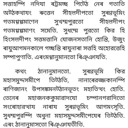
সত্তাহম্পি নদিযা ৰট্টমচ্ছ পিট্ঠে নেৰ গতাতি
অট্ঠকথাযং ৰুত্তেন সীহল়দীপতো সুৰণ্ণভূমিং
গতমগ্গপ্পমাণেন সুখম্মপুরতো সীহল়দীপং
গতমগ্গপ্পমাণং সমেতি. সুধম্মে পুরতো কির হি
হিংসল়দীপং সত্তমত্তানি যোজনসতানি হোন্তি, উজুং
ৰাযুআগমনকালে গচ্ছন্তি ৰাযুনাৰা সত্তহি অহোরত্তেহি
সম্পাপুণাতি. এৰংমগ্গানুমানতো ৰিঞ্ঞাযতি.
কথং ঠানানুমানতো. সুৰণ্ণভূমি কির
মহাসমুদ্দসমীপে তিট্ঠতি, নানাৰেরজ্জকানম্পি
ৰাণিজানং উপসঙ্কমনট্ঠানভূতং মহাতিত্থং হোতি.
তেনেৰ মহাজনককুমারাদযো চম্পানগরাদিতো
সংৰোহারত্থায নাৰায সুৰণ্ণভূমিং আগমংসূতি.
সুধম্মপুরম্পি অধুনা মহাসমুদ্দসমীপেযেৰ তিট্ঠতি.
এৰং ঠানানুমাসতো ৰিঞ্ঞাযতীতি.