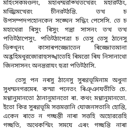
মহিংসকমণ্ডলং, মহাধম্মরক্খিতত্থেরং মহারট্ঠং,
মজ্ঝিমত্থেরং চীনরট্ঠন্তি. তত্থ চ
উপসম্পদপহোনকেন সঙ্ঘেন সদ্ধিং পেসেসি. তে চ
মহাথেরা ৰিসুং ৰিসুং গন্ত্ৰা সাসনং তত্থ তত্থ
পতিট্ঠাপেসুং. পতিট্ঠাপেত্ৰা চ তেসু তেসু ঠানেসু
ভিক্খূনং কাসাৰপজ্জোতেন ৰিজ্জোতমানা
অব্ভহিমধূরজোরাহুসঙ্খাতেহি ৰিমত্তো ৰিয নিসানাথো
জিনসাসনং অনন্তরাযং হুত্ৰা পতিট্ঠাসি.
তেসু পন নৰসু ঠানেসু সুৰণ্ণভূমিনাম অধুনা
সুধম্মনগরমেৰ. কস্মা পনেতং ৰিঞ্ঞাযতীতি চে.
মগ্গানুমানতো ঠানানুমানতো
ৰা. কথং মগ্গানুমানতো.
ইতো কির সুৰণ্ণভূমি সত্তমত্তানি যোজনসতানি হোন্তি,
একেন ৰাতে ন গচ্ছন্তী নাৰা সত্তহি অহোরত্তেহি
গচ্ছতি, অথেকস্মিং সমযে এৰং গচ্ছন্তি নাৰা