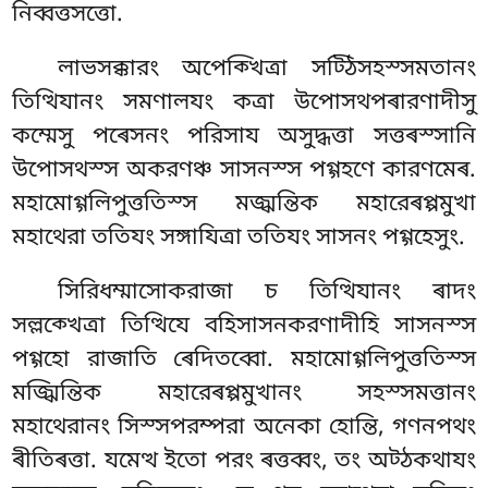
নিব্বত্তসত্তো.
লাভসক্কারং অপেক্খিত্ৰা সট্ঠিসহস্সমতানং
তিত্থিযানং সমণালযং কত্ৰা উপোসথপৰারণাদীসু
কম্মেসু পৰেসনং পরিসায অসুদ্ধত্তা সত্তৰস্সানি
উপোসথস্স অকরণঞ্চ সাসনস্স পগ্গহণে কারণমেৰ.
মহামোগ্গলিপুত্ততিস্স মজ্ঝন্তিক মহারেৰপ্পমুখা
মহাথেরা ততিযং সঙ্গাযিত্ৰা ততিযং সাসনং পগ্গহেসুং.
সিরিধম্মাসোকরাজা চ তিত্থিযানং ৰাদং
সল্লক্খেত্ৰা তিত্থিযে বহিসাসনকরণাদীহি সাসনস্স
পগ্গহো রাজাতি ৰেদিতব্বো. মহামোগ্গলিপুত্ততিস্স
মজ্ঝিন্তিক মহারেৰপ্পমুখানং সহস্সমত্তানং
মহাথেরানং সিস্সপরম্পরা অনেকা হোন্তি, গণনপথং
ৰীতিৰত্তা. যমেত্থ ইতো পরং ৰত্তব্বং, তং অট্ঠকথাযং