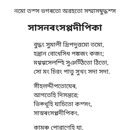
নমো তস্স ভগৰতো অরহতো সম্মাসম্বুদ্ধস্স
সাসনৰংসপ্পদীপিকা
বুদ্ধং
সুমালী দ্ৰিপদুত্তমো তমো,
হন্ত্ৰান বোধেসিধ পঙ্কজং কজং;
মগ্গগ্গসেলম্হি সুঞট্ঠিতো ঠিতো,
সো মং চিরং পাতু সুখং সদা সদা.
সীহল়দ্দীপতোযেৰ,
আগতেহি দিসন্তরে;
ভিক্খূহি যাচিতো কস্সং,
সাস্নৰংসপ্পদীপিকং.
কামঞ্চ পোরাণেহি যা,