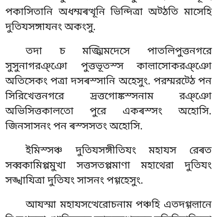
পকাসিতানি অধম্মৰত্থূনি ভিন্দিত্ৰা অট্ঠতি মাসেহি
দুতিযসঙ্গাযনং অকংসু.
তদা চ মজ্ঝিমদেসে পাতলিপুত্তনগরে
সুসুনাগরঞ্ঞো পুত্তভূতস্স কাল়াসোকরঞ্ঞো
অতিসেকং পত্ৰা দসৰস্সানি অহেসুং. পরম্মরট্ঠে পন
সিরিখেত্তনগরে দ্ৰত্তগোঙ্কস্সনাম রঞ্ঞো
অভিসিত্তকালতো পুরে একৰস্সং অহোসি.
জিনসাসনং পন ৰস্সসতং অহোসি.
ইমিস্সঞ্চ দুতিযসঙ্গীতিযং মহাযস রেৰত
সব্বকামিপ্পমুখা সত্তসতপ্পমাণা মহাথেরা দুতিযং
সঙ্খাযিত্ৰা দুতিযং সাসনং পগ্গহেসুং.
আযস্মা মহাযসত্থেরোচনাম পঞ্চহি এতদগ্গল়ানে