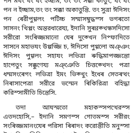
পন মযং যং যং ইচ্ছাম, তং তং সক্কা কাতুং, যং যং
পন ন ইচ্ছাম,তং তং সক্কা অকাতুন্তি. তং সুত্ৰা ঈদিসং
পন ৰেরীপুগ্গলং পটিচ্চ সম্মাসম্বুদ্ধস্স ভগৰতো
সাসনং খিপ্পং অন্তরধারেয্য, ইদানি সুৰণ্ণক্খন্ধসদিসো
সরীরো সংৰিজ্জমানো
যেৰ দুক্খেন নিপ্ফাদিতে
সাসনে মহাভযং উপ্পজ্জি চ, ঈদিসো পুগ্গলো অঞ্ঞং
ঈদিসং পুগ্গলং সহাযং লভিত্ৰা ৰুদ্ধিমাপজ্জন্তো
হাপেতুং সক্কুণেয্য মঞ্ঞেতি চিত্তক্খেদং পত্ৰা
ধম্মসংৰেগং লভিত্ৰা ইমং ভিক্খুং ইধেৰ সেতৰত্থং
নিৰাসাপেত্ৰা সরীরে ভস্মেন ৰিকিরিত্ৰা বহিদ্ধা
করিস্সামীতি চিন্তেসি.
তদা আযস্মতো মহাকস্সপত্থেরস্স
এতদহোসি,– ইদানি সমণস্স গোতমস্স সরীরং
সংৰিজ্জমানংযেৰ পরিসা ৰিৰাদং করোন্তীতি মনুস্সা