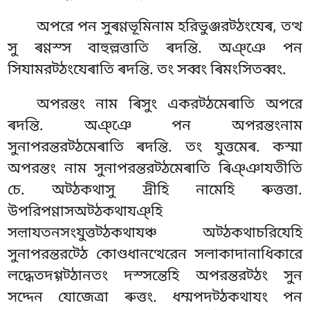
অপরে পন সুৰণ্ণভূমিনাম হরিভুঞ্জরট্ঠংযেৰ, তত্থ
সু ৰণ্ণস্স বাহুল্লত্তাতি ৰদন্তি. অঞ্ঞে পন
সিযামরট্ঠংযেৰাতি ৰদন্তি. তং সব্বং ৰিমংসিতব্বং.
অপরন্তং নাম ৰিসুং একরট্ঠমেৰাতি অপরে
ৰদন্তি. অঞ্ঞে পন অপরন্তংনাম
সুনাপরন্তরট্ঠমেৰাতি ৰদন্তি. তং যুত্তমেৰ. কস্মা
অপরন্তং নাম সুনাপরন্তরট্ঠমেৰাতি ৰিঞ্ঞাযতীতি
চে. অট্ঠকথাসু দ্ৰীহি নামেহি ৰুত্তত্তা.
উপরিপণ্ণাসঅট্ঠকথাযঞ্হি
সল়াযতনসংযুত্তট্ঠকথাযঞ্চ অট্ঠকথাচরিযেহি
সুনাপরন্তরট্ঠে কোণ্ডধানত্থেরেন সলাকাদানাধিকারে
লদ্ধেতদগ্গট্ঠানতং দস্সন্তেহি অপরন্তরট্ঠং সুন
সদ্দেন যোজেত্ৰা ৰুত্তং. ধম্মপদট্ঠকথাযং পন