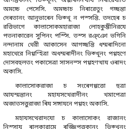
আগন্তুকানং ভিক্খূনং অপ্পৰিসনত্থায নিৰারেথাতি
অমচ্চে পেসেসি. অমচ্চাচ নিৰারেতুং গচ্ছন্তা
দেৰতানং আনুভাৰেন ভিক্খূ ন পস্সন্তি. তদহেৰ চ
রত্তিভাগে কাল়াসোকমহারাজা লোহকুম্ভীনিরযে
পতনাকারেন সুপিনং পস্সি. তস্স রঞ্ঞো ভগিনি
নন্দানাম থেরী আকাসেন আগচ্ছন্তি ধম্মৰাদিনো
মহাথেরে নিগ্গণ্হিত্ৰা অধম্মৰাদীনং ভিক্খূনং পগ্গহণে
দোসবহুলতং পকাসেত্ৰা সাসনস্স পগ্গহণত্থায ওৰাদং
অকাসি.
কাল়াসোকরাজা চ সংৰেগপ্পত্তো হুত্ৰা
আযস্মন্তানং মহাযসত্থেরাদীনং খমাপেত্ৰা
অজাতসত্তুরাজা ৰিয সঙ্গাযনে পগ্গহং অকাসি.
মহাযসত্থেরাদযো চ কাল়াসোকং রাজানং
নিস্সায ৰালুকারামে ৰজ্জিপুত্তকানং ভিক্খূনং