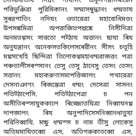
সেট্ঠিধীতায দিন্নং পাযাসং একূনপণ্ণাসৰারেন
পরিভুঞ্জিত্ৰা পুরিমিকানং সম্মাসম্বুদ্ধানং ধম্মতায
সুৰণ্ণপাতিং নদিযং ওতারেত্ৰা মহাবোধিমণ্ডং
উপসঙ্কমিত্ৰা অপরাজিতপল্লঙ্কে নিসীদিত্ৰা
অনমতগ্গসং সারতো পট্ঠায অত্তানং ছাযা ৰিয
অনুযন্তানং অনেকসতকিলেসৰেরীনং সীসং চতূহি
মগ্গসত্থেহি ছিন্দিত্ৰা তিলোকগ্গমহাধম্মরাজত্তং পত্ৰা
পঞ্চতালীসৰস্সানং তেসু তেসু ঠানেসু তেসং তেসং
সত্তানং মহাকরুণাসমাপত্তিজালং পত্থারেত্ৰা
দেসনাঞাণং ৰিজম্ভেত্ৰা ধম্মং দেসেত্ৰা সাসনং
পতিট্ঠাপেসি. পতিট্ঠাপেত্ৰা চ পন
অসীতিৰস্সাযুককালে ৰিজ্জোতযিত্ৰা নিব্বাযনপ্প
দাপজালং ৰিয অনুপাদিসেসনিব্বানধাতুযা
পরিনিব্বাযি. মচ্চু ধম্মস্স চ নাম তীসু লোকেসু
অতিমমাযিতব্বো এস, অতিগরুকাতব্বো এস,