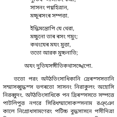
সাসনং পগ্গহিত্ৰান,
মচ্চূৰসংৰ সম্পত্তা.
ইদ্ধিমন্তোপি যে থেরা,
মচ্চুনো তাৰ ৰসং গমুং;
কথংযেৰ মযং মুত্তা,
ততো আরক মুচ্চনাতি;
অযং দুতিযসঙ্গীতিকথাসঙ্খেপো.
ততো পরং অট্ঠতিংসাধিকানি দ্ৰেৰস্সসতানি
সম্মাসব্বুদ্ধস্স ভগৰতো সাসনং নিরাকুলং অহোসি
নিরব্বুদং. অট্ঠতিংসাধিকে পন দ্ৰিৰস্সসতে সম্পত্তে
পাটলিপুত্ত নগরে
সিরিধম্মাসোকস্সনাম রঞ্ঞো
কালে নিগ্রোধসামণেরং পটিচ্চ বুদ্ধসাসনে পসীদিত্ৰা