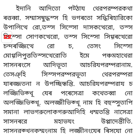
ইদানি আদিতো পট্ঠায থেরপরম্পরকথা
ৰত্তব্বা. সম্মাসম্বুদ্ধস্স হি ভগৰতো সদ্ধিৰিহারিকো
উপালিত্থে রো,তস্স সিস্সো দাসকত্থেরো, তস্স
📜
সিস্সো সোণকত্থেরো, তস্স সিস্সো সিগ্গৰত্থেরো
চন্দৰজ্জিত্থে রো চ, তেসং সিস্সো
মোগ্গলিপুত্ততিস্সত্থেরোতি ইমে পঞ্চমহাথেরা
সাসনৰংসে আদিভূতা আচরিযপরম্পরানাম.
তেসঞ্হি সিস্সপরম্পরভূতা থেরপরম্পরা
যাৰজ্জতনা ন উপচ্ছিন্ধন্তি. আচরিযপরম্পরায চ
লজ্জিভিক্খূ যেৰ পৰেসেত্ৰা কথেতব্বা নো
অলজ্জিভিক্খূ. অলজ্জীভিক্খূ নাম হি বহুস্সুতাপি
সমানা লাভগরুলোকগরুআদিহি ধম্মতন্তি নাসেত্ৰা
সাসনৰরে মহাভযং উপ্পাদেন্তীতি.
সাসনরক্খনকম্মংনাম হি লজ্জীনংযেৰ ৰিসযো নো