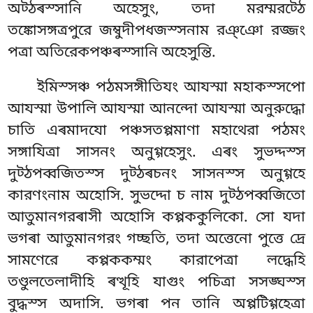
অট্ঠৰস্সানি অহেসুং, তদা মরম্মরট্ঠে
তঙ্কোসঙ্গত্ৰপুরে জম্বুদীপধজস্সনাম রঞ্ঞো রজ্জং
পত্ৰা অতিরেকপঞ্চৰস্সানি অহেসুন্তি.
ইমিস্সঞ্চ পঠমসঙ্গীতিযং আযস্মা মহাকস্সপো
আযস্মা উপালি আযস্মা আনন্দো আযস্মা অনুরুদ্ধো
চাতি এৰমাদযো পঞ্চসতপ্পমাণা মহাথেরা পঠমং
সঙ্গাযিত্ৰা সাসনং অনুগ্গহেসুং. এৰং
সুভদ্দস্স
দুট্ঠপব্বজিতস্স দুট্ঠৰচনং সাসনস্স অনুগ্গহে
কারণংনাম অহোসি. সুভদ্দো চ নাম দুট্ঠপব্বজিতো
আতুমানগরৰাসী অহোসি কপ্পককুলিকো. সো যদা
ভগৰা আতুমানগরং গচ্ছতি, তদা অত্তেনো পুত্তে দ্ৰে
সামণেরে কপ্পককম্মং কারাপেত্ৰা লদ্ধেহি
তণ্ডুলতেলাদীহি ৰত্থূহি যাগুং পচিত্ৰা সসঙ্ঘস্স
বুদ্ধস্স অদাসি. ভগৰা পন তানি অপ্পটিগ্গহেত্ৰা