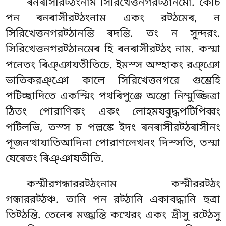
ৰনৰাসীরট্ঠংনাম সিরিখেত্তনগরট্ঠানমো. কেচি
পন ৰনৰাসীরট্ঠংনাম একং রট্ঠমেৰ, ন
সিরিখেত্তনগরট্ঠানন্তি ৰদন্তি. তং ন সুন্দরং.
সিরিখেত্তনগরট্ঠানমেৰ হি ৰনৰাসীরট্ঠং নাম. কস্মা
পনেতং ৰিঞ্ঞাযতীতিচে. ইমস্স অম্হাকং রঞ্ঞো
ভাতিকরঞ্ঞো কালে সিরিখেত্তনগরে গুম্ভেহি
পটিচ্ছাদিতে একস্মিং পথৰিপুঞ্জে অন্তো নিম্মুজ্জিত্ৰা
ঠিতং পোরাণিকং একং লোহমযবুদ্ধপটিপিব্বং
পটিলভি, তস্স চ পল্লঙ্কে ইদং ৰনৰাসীরট্ঠৰাসীনং
পূজনত্থাযাতিআদিনা পোরাণলেখনং দিস্সতি, তস্মা
যেৰেতং ৰিঞ্ঞাযতীতি.
কস্মীরগন্ধাররট্ঠংনাম কস্মীররট্ঠং
গন্ধাররট্ঠঞ্চ. তানি পন রট্ঠানি একাবদ্ধানি হুত্ৰা
তিট্ঠন্তি. তেনেৰ মজ্ঝন্তি কত্থেরং একং দ্ৰীসু রট্ঠেসু