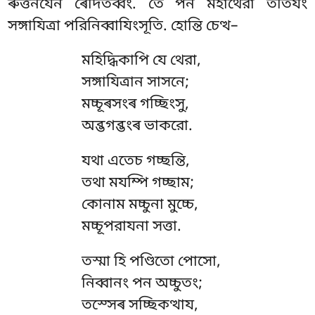
ৰুত্তনযেন ৰেদিতব্বং. তে পন মহাথেরা ততিযং
সঙ্গাযিত্ৰা পরিনিব্বাযিংসূতি. হোন্তি চেত্থ–
মহিদ্ধিকাপি যে থেরা,
সঙ্গাযিত্ৰান সাসনে;
মচ্চূৰসংৰ গচ্ছিংসু,
অব্ভগব্ভংৰ ভাকরো.
যথা
এতেচ গচ্ছন্তি,
তথা মযম্পি গচ্ছাম;
কোনাম মচ্চুনা মুচ্চে,
মচ্চূপরাযনা সত্তা.
তস্মা হি পণ্ডিতো পোসো,
নিব্বানং পন অচ্চুতং;
তস্সেৰ সচ্ছিকত্থায,