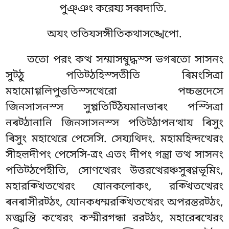
পুঞ্ঞং করেয্য সব্বদাতি.
অযং ততিযসঙ্গীতিকথাসঙ্খেপো.
ততো পরং কত্থ সম্মাসম্বুদ্ধস্স ভগৰতো সাসনং
সুট্ঠু পতিট্ঠহিস্সতীতি ৰিমংসিত্ৰা
মহামোগ্গলিপুত্ততিস্সত্থেরো পচ্চন্তদেসে
জিনসাসনস্স সুপ্পতিট্ঠিযমানভাৰং পস্সিত্ৰা
নৰট্ঠানানি জিনসাসনস্স পতিট্ঠাপনত্থায ৰিসুং
ৰিসুং মহাথেরে পেসেসি. সেয্যথিদং. মহামহিন্দত্থেরং
সীহল়দীপং পেসেসি-ত্ৰং এতং দীপং গন্ত্ৰা তত্থ সাসনং
পতিট্ঠপেহীতি, সোণত্থেরং উত্তরত্থেরঞ্চসুৰণ্ণভূমিং,
মহারক্খিতত্থেরং যোনকলোকং, রক্খিতত্থেরং
ৰনৰাসীরট্ঠং, যোনকধম্মরক্খিতত্থেরং অপরন্তরট্ঠং,
মজ্ঝন্তি কত্থেরং কস্মীরগন্ধা ররট্ঠং, মহারেৰত্থেরং