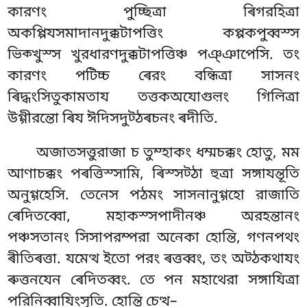
কারণং পুচ্ছিত্ৰা ৰিগরহিত্ৰা
অকপ্পিযসমাদানদুক্কটাপত্তিং কপ্পকপুব্বস্স
ভিক্খুস্স খুরধারণদুক্কটাপত্তিঞ্চ পঞ্ঞাপেসি. তং
কারণং পটিচ্চ ৰেরং বন্ধিত্ৰা সাসনং
ৰিদ্ধংসিতুকামতায তত্তকঅযোগুল়ং গিলিত্ৰা
উগ্গীরন্তো ৰিয ঈদিসদুট্ঠৰচনং ৰদীতি.
অজাতসত্তুরাজা চ তুম্হাকং ধম্মচক্কং হোতু, মম
আণাচক্কং পৰত্তিস্সামি, ৰিস্সট্ঠা হুত্ৰা সঙ্গাযন্তূতি
অনুগ্গহেসি. তেনেস পঠমং সাসনানুগ্গহো রাজাতি
ৰেদিতব্বো, মহাকস্সপাদীনঞ্চ অরহন্তানং
পঞ্চসতানং সিসাপরম্পরা অনেকা হোন্তি, গণনপথং
ৰীতিৰত্তা. যমেত্থ ইতো পরং ৰত্তব্বং, তং অট্ঠকথাযং
ৰুত্তনযেন ৰেদিতব্বং. তে পন মহাথেরা সঙ্গাযিত্ৰা
পরিনিব্বাযিংসূতি. হোন্তি চেত্থ–