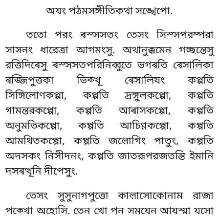
অযং পঠমসঙ্গীতিকথা সঙ্খেপো.
ততো পরং ৰস্সসতং তেসং সিস্সপরম্পরা
সাসনং ধারেত্ৰা আগমংসু. অথানুক্কমেন গচ্ছন্তেসু
রত্তিদিৰেসু ৰস্সসতপরিনিব্বুতে ভগৰতি ৰেসালিকা
ৰজ্জিপুত্তকা ভিক্খূ ৰেসালিযং কপ্পতি
সিঙ্গিলোণকপ্পা, কপ্পতি দ্ৰঙ্গুলকপ্পো, কপ্পতি
গামন্তরকপ্পো, কপ্পতি আৰাসকপ্পো, কপ্পতি
অনুমতিকপ্পো, কপ্পতি আচিণ্ণকপ্পো, কপ্পতি
আমথিতকপ্পো, কপ্পতি জল়োগিং পাতুং, কপ্পতি
অদসকং নিসীদনং, কপ্পতি জাতরূপরজতন্তি ইমানি
দসৰত্থূনি দীপেসুং.
তেসং সুসুনাগপুত্তো কাল়াসোকোনাম রাজা
পক্খো অহোসি. তেন খো পন সমযেন আযস্মা যসো