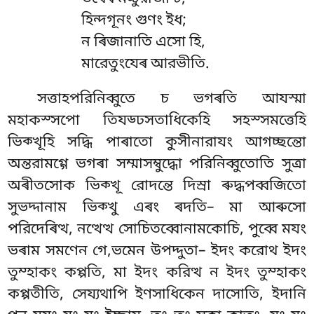
হিন্দগূনং গুণং ইধ;
ন ৰিজানাতি এসো হি,
মারেতুংযেৰ আরভীতি.
সত্তাহপরিনিব্বুতে চ ভগৰতি আযস্মা
মহাকস্সপো তিযড্ঢসতাধিকেহি সহস্সমত্তেহি
ভিক্খূহি সদ্ধি পাৰাতো কুসীনারাযং আগচ্ছন্তো
অন্তরামগ্গে ভগৰা সম্মাসম্বুদ্ধো পরিনিব্বুতোতি সুত্ৰা
অৰীতসোক ভিক্খূ রোদন্তে দিস্ৰা ৰুদ্ধপব্বজিতো
সুভদ্দানাম ভিক্খু এৰং ৰদতি– মা আৰুসো
পরিদেৰিত্থ, নত্থেত্থ সোচিতব্বোনামকোচি, পুব্বে মযং
ভৰাম সমণেন গে,ভমেন উপদ্দুতা– ইদং করোথ ইদং
তুম্হাকং কপ্পতি, মা ইদং করিত্থ ন ইদং তুম্হাকং
কপ্পতীতি, সেয্যথাপি ইণসাধিকেন দাসোতি, ইদানি