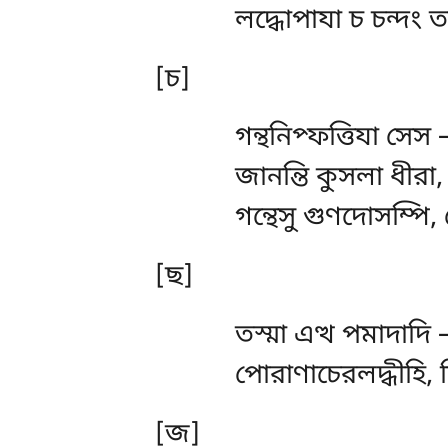
লদ্ধোপাযা চ চন্দং 
[চ]
গন্থনিপ্ফত্তিযা সেস 
জানন্তি কুসলা ধীরা, 
গন্থেসু গুণদোসম্পি,
[ছ]
তস্মা এত্থ পমাদাদ
পোরাণাচেরলদ্ধীহি, 
[জ]