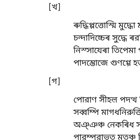
[খ]
ৰুদ্ধিপ্পত্তোস্মি 
চন্দাদিচ্চেৰ সুদ্ধে
নিস্সাযেৰা তিপেমা 
পাদম্ভোজে গুণগ্গে
[গ]
পোরাণ সীহল় পদত্থ ৰ
সব্বম্পি মাগধনিরুত্
অঞ্ঞঞ্চ নেকৰিধ সক্
পারম্পরাভত মতঞ্চ নি