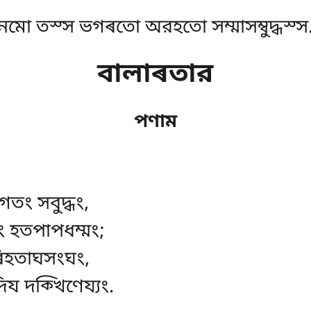
নমো তস্স ভগৰতো অরহতো সম্মাসম্বুদ্ধস্স
বালাৰতার
পণাম
গতং সবুদ্ধং,
 হতপাপধম্মং;
 ৰিহতাঘসংঘং,
িয দক্খিণেয্যং.