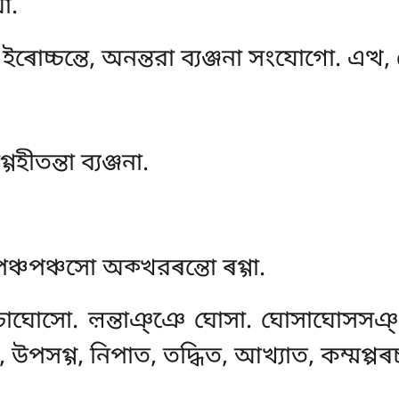
া.
চ্চন্তে, অনন্তরা ব্যঞ্জনা সংযোগো. এত্থ, স
হীতন্তা ব্যঞ্জনা.
ঞ্চপঞ্চসো অক্খরৰন্তো ৰগ্গা.
চাঘোসো. ল়ন্তাঞ্ঞে ঘোসা. ঘোসাঘোসসঞ
দ, উপসগ্গ, নিপাত, তদ্ধিত, আখ্যাত, কম্মপ্