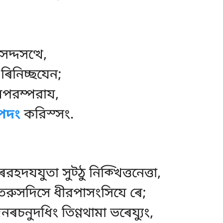
্দসত্থে,
ৰিনিচ্ছযেন;
লপরম্পরায,
িপদং
করিস্সং.
ৰরহদযযুতা সুট্ঠু নিক্খিত্তনেত্তা,
ুরতরুসদিসে ধীরপাসংসিযে ৰে;
িনৰচনুদধিং তিণ্ণথামা ভৰেয্যুং,