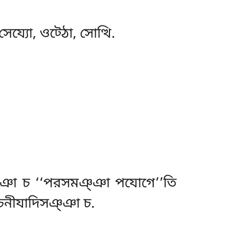
েয্যো, ওট্ঠো, সোত্থি.
্ঞা চ ‘‘পরসমঞ্ঞা পযোগে’’তি
পৰচনীযাদিসঞ্ঞা চ.