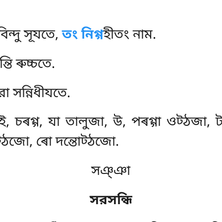
ন্দু সূযতে,
তং নিগ্গ
হীতং নাম.
্তি ৰুচ্চতে.
ো সন্নিধীযতে.
ই, চৰগ্গ, যা তালুজা, উ, পৰগ্গা ওট্ঠজা, টৰগ
ট্ঠজো, ৰো দন্তোট্ঠজো.
সঞ্ঞা
সরসন্ধি