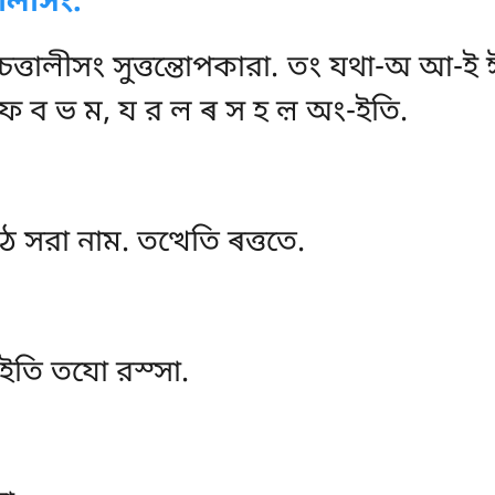
ালীসং.
্তালীসং সুত্তন্তোপকারা. তং যথা-অ আ-ই
ফ ব ভ ম, য র ল ৰ স হ ল় অং-ইতি.
 সরা নাম. তত্থেতি ৰত্ততে.
উ ইতি তযো রস্সা.