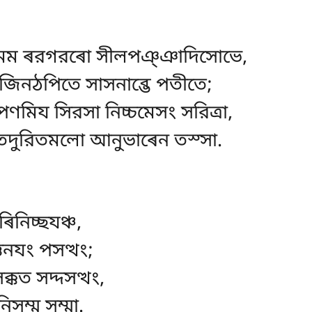
মুদ্ধো মম ৰরগরৰো সীলপঞ্ঞাদিসোভে,
 ৰরজিনঠপিতে সাসনাব্ভে পতীতে;
পণমিয সিরসা নিচ্চমেসং সরিত্ৰা,
 হতদুরিতমলো আনুভাৰেন তস্সা.
িনিচ্ছযঞ্চ,
তিনযং পসত্থং;
কত সদ্দসত্থং,
সম্ম সম্মা.