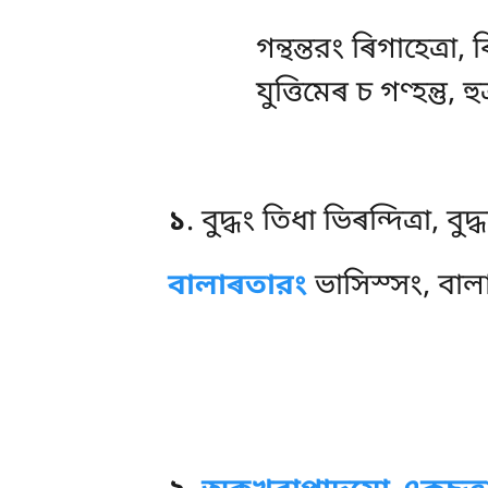
গন্থন্তরং ৰিগাহেত্ৰা, ৰ
যুত্তিমেৰ চ গণ্হন্তু, হ
১
. বুদ্ধং
তিধা ভিৰন্দিত্ৰা, বুদ
বালাৰতারং
ভাসিস্সং, বালানং