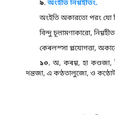
৯
.
অংইতি নিগ্গহীতং.
অংইতি
অকারতো পরং যো বি
বিন্দু
চূল়ামণাকারো, নিগ্গহীতন
কেৰলস্সা প্পযোগত্তা, অকার
১০
. অ, কৰগ্গ, হা কণ্ডজা, 
দন্তজা, এ কণ্ঠতালুজো, ও কণ্ঠো