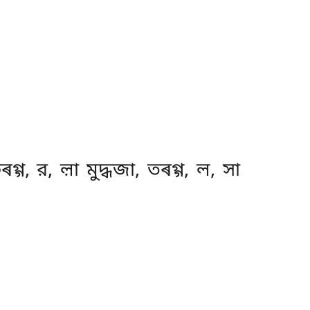
্গ, র, ল়া মুদ্ধজা, তৰগ্গ, ল, সা