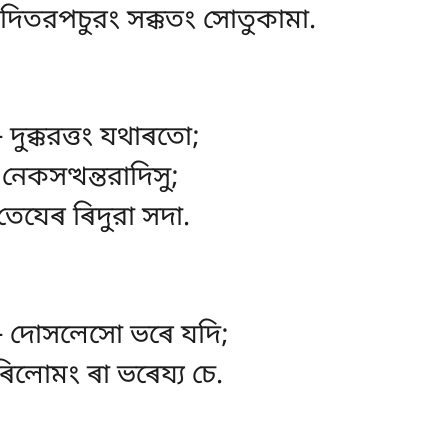
তদিতরপচুরং সক্কতং সোতুকামা.
– দুক্করত্তং যথাৰতো;
নেকসত্থন্তরাদিসু;
 তেযেৰ ৰিদুরা সদা.
ি – দোসলেসো ভৰে যদি;
ৰিলোমং ৰা ভৰেয্য চে.