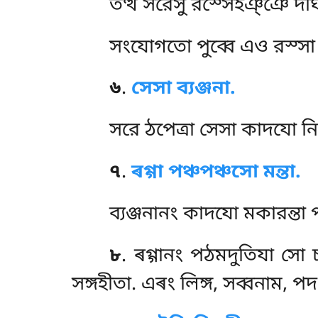
তত্থ
সরেসু রস্সেহঞ্ঞে দীঘ
সংযোগতো পুব্বে এও রস্সা ইৰো
৬
.
সেসা ব্যঞ্জনা.
সরে
ঠপেত্ৰা সেসা কাদযো নিগ্গ
৭
.
ৰগ্গা পঞ্চপঞ্চসো মন্তা.
ব্যঞ্জনানং
কাদযো মকারন্তা প
৮
. ৰগ্গানং
পঠমদুতিযা সো 
সঙ্গহীতা. এৰং লিঙ্গ, সব্বনাম, প