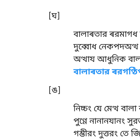
[ঘ]
বালাৰতার ৰরমাগধ সদ
দুব্বোধ নেকপদঅত্থ 
অত্থায আধুনিক বা
বালাৰতার ৰরগণ্ঠ
[ঙ]
নিচ্চং যে মেত্থ বালা 
পুণ্ণে নানানযানং স
গম্ভীরং দুত্তরং তে জ