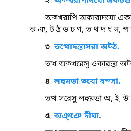
২
.
অক্খরাপাদযো একচত্ত
অক্খরাপি
অকারাদযো একচত
ঝ ঞ, ট ঠ ড ঢ ণ, ত থ দ ধ ন, প 
৩
.
তত্থোদন্তাসরা অট্ঠ.
তত্থ
অক্খরেসু ওকারন্তা অট্ঠ
৪
.
লহুমত্তা তযো রস্সা.
তত্থ
সরেসু লহুমত্তা অ, ই, 
৫
.
অঞ্ঞে দীঘা.