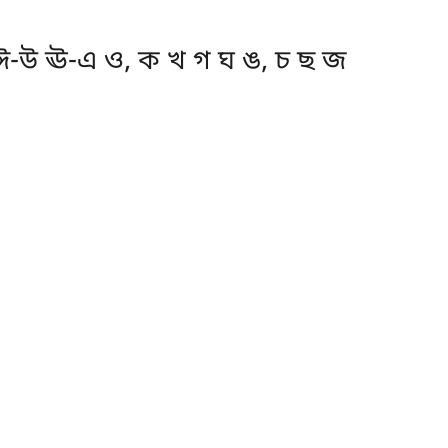
 ঈ-উ ঊ-এ ও, ক খ গ ঘ ঙ, চ ছ জ