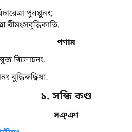
িচারেত্ৰা পুনপ্পুনং;
ুত্ৰা ৰীমংসবুদ্ধিকাতি.
পণাম
্ধম্বুজ ৰিলোচনং.
 বুদ্ধিৰুদ্ধিযা.
১. সন্ধি কণ্ড
সঞ্ঞা