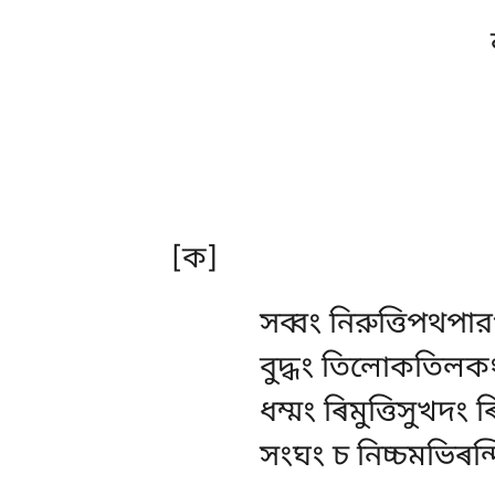
[ক]
সব্বং নিরুত্তিপথপার
বুদ্ধং তিলোকতিলকং
ধম্মং ৰিমুত্তিসুখদং
সংঘং চ নিচ্চমভিৰন্দ