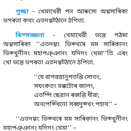
পুচ্ছা –
খেমাথেরী পন আৰুসো অগ্গসাৰিকা
ভগৰতা কথং এতদগ্গট্ঠানে ঠপিতা.
ৰিস্সজ্জনা –
খেমাথেরী ভন্তে পঠমা
অগ্গসাৰিকা ‘‘এতদগ্গং ভিক্খৰে মম সাৰিকানং
ভিক্খুনীনং মহাপঞ্ঞানং যদিদং খেমা’’তি এৰং
খো ভন্তে ভগৰতা এতদগ্গট্ঠানে ঠপিতা.
‘‘যে রাগরত্তানুপতন্তি সোতং,
সযংকতং মক্কটোৰ জালং,
এতম্পি ছেত্ৰান ৰজন্তি ধীরা;
অনপেক্খিনো সব্বদুক্খং পহায’’ –
‘‘এতদগ্গং
ভিক্খৰে মম সাৰিকানং ভিক্খুনীনং
মহাপঞ্ঞানং যদিদং খেমা’’ –