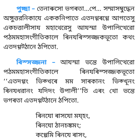
পুচ্ছা –
তেনাৰুসো
ভগৰতা…পে… সম্মাসম্বুদ্ধেন
অঙ্গুত্তরনিকাযে এককনিপাতে এতদগ্গৰগ্গে আগতেসু
একচত্তালীসায মহাথেরেসু আযস্মা উপালিত্থেরো
পঠমমহাসংগীতিকালে ৰিনযৰিস্সজ্জকভূতো কথং
এতদগ্গট্ঠানে ঠপিতো.
ৰিস্সজ্জনা –
আযস্মা ভন্তে উপালিত্থেরো
পঠমমহাসংগীতিকালে ৰিনযৰিস্সজ্জকভূতো
‘‘এতদগ্গং ভিক্খৰে মম সাৰকানং ভিক্খূনং
ৰিনযধরানং যদিদং উপালী’’তি এৰং খো ভন্তে
ভগৰতা এতদগ্গট্ঠানে ঠপিতো.
ৰিনযো ৰাসযো ময্হং,
ৰিনযো ঠানচঙ্কমং;
কপ্পেমি ৰিনযে ৰাসং,