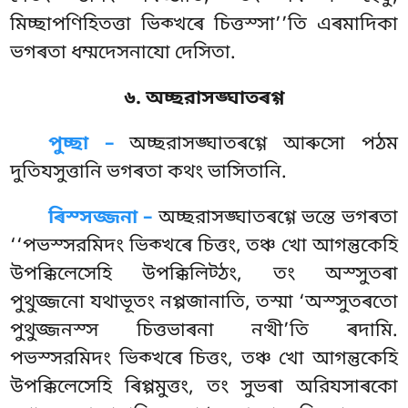
মিচ্ছাপণিহিতত্তা ভিক্খৰে চিত্তস্সা’’তি এৰমাদিকা
ভগৰতা ধম্মদেসনাযো দেসিতা.
৬. অচ্ছরাসঙ্ঘাতৰগ্গ
পুচ্ছা –
অচ্ছরাসঙ্ঘাতৰগ্গে
আৰুসো পঠম
দুতিযসুত্তানি ভগৰতা কথং ভাসিতানি.
ৰিস্সজ্জনা –
অচ্ছরাসঙ্ঘাতৰগ্গে ভন্তে ভগৰতা
‘‘পভস্সরমিদং ভিক্খৰে চিত্তং, তঞ্চ খো আগন্তুকেহি
উপক্কিলেসেহি উপক্কিলিট্ঠং, তং অস্সুতৰা
পুথুজ্জনো যথাভূতং নপ্পজানাতি, তস্মা ‘অস্সুতৰতো
পুথুজ্জনস্স চিত্তভাৰনা নত্থী’তি ৰদামি.
পভস্সরমিদং ভিক্খৰে চিত্তং, তঞ্চ খো আগন্তুকেহি
উপক্কিলেসেহি ৰিপ্পমুত্তং, তং সুভৰা অরিযসাৰকো