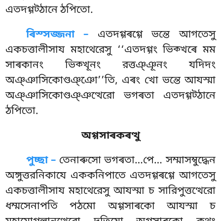
এতদগ্গট্ঠানে ঠপিতো.
ৰিস্সজ্জনা –
এতদগ্গৰগ্গে ভন্তে আগতেসু
একচত্তালীসায মহাথেরেসু ‘‘এতদগ্গং ভিক্খৰে মম
সাৰকানং ভিক্খূনং রত্তঞ্ঞূনং যদিদং
অঞ্ঞাসিকোণ্ডঞ্ঞো’’তি, এৰং খো ভন্তে আযস্মা
অঞ্ঞাসিকোণ্ডঞ্ঞত্থেরো ভগৰতা এতদগ্গট্ঠানে
ঠপিতো.
অগ্গসাৰকৰত্থু
পুচ্ছা –
তেনাৰুসো
ভগৰতা…পে… সম্মাসম্বুদ্ধেন
অঙ্গুত্তরনিকাযে এককনিপাতে এতদগ্গৰগ্গে আগতেসু
একচত্তালীসায মহাথেরেসু আযস্মা চ সারিপুত্তত্থেরো
ধম্মসেনাপতি পঠমো অগ্গসাৰকো আযস্মা চ