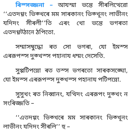
ৰিস্সজ্জনা –
আযস্মা ভন্তে সীৰলিত্থেরো
‘‘এতদগ্গং ভিক্খৰে মম সাৰকানং ভিক্খূনং লাভীনং
যদিদং সীৰলী’’তি এৰং খো ভন্তে ভগৰতা
এতদগ্গট্ঠানে ঠপিতো.
সম্মাসম্বুদ্ধো
ৰত সো ভগৰা, যো ইমস্স
এৰরূপস্স দুক্খস্স পহানায ধম্মং দেসেতি.
সুপ্পটিপন্নো ৰত তস্স ভগৰতো সাৰকসঙ্ঘো,
যো ইমস্স এৰরূপস্স দুক্খস্স পহানায পটিপন্নো.
সুসুখং ৰত নিব্বানং, যত্থিদং এৰরূপং দুক্খং ন
সংৰিজ্জতি –
‘‘এতদগ্গং
ভিক্খৰে মম সাৰকানং ভিক্খূনং
লাভীনং যদিদং সীৰলি’’ হু –