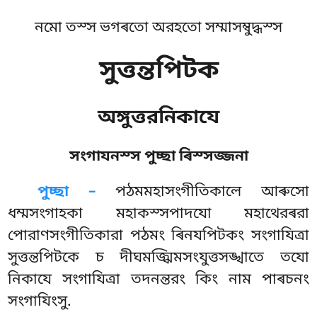
নমো তস্স ভগৰতো অরহতো সম্মাসম্বুদ্ধস্স
সুত্তন্তপিটক
অঙ্গুত্তরনিকাযে
সংগাযনস্স পুচ্ছা ৰিস্সজ্জনা
পুচ্ছা –
পঠমমহাসংগীতিকালে
আৰুসো
ধম্মসংগাহকা মহাকস্সপাদযো মহাথেরৰরা
পোরাণসংগীতিকারা পঠমং ৰিনযপিটকং সংগাযিত্ৰা
সুত্তন্তপিটকে চ দীঘমজ্ঝিমসংযুত্তসঙ্খাতে তযো
নিকাযে সংগাযিত্ৰা তদনন্তরং কিং নাম পাৰচনং
সংগাযিংসু.