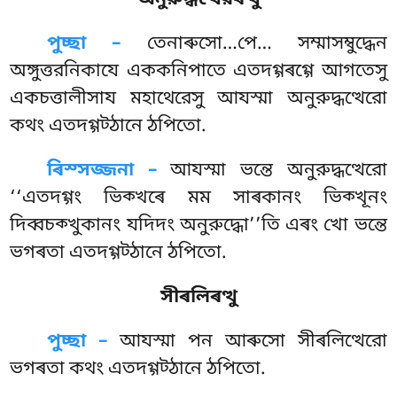
অনুরুদ্ধত্থেরৰত্থু
পুচ্ছা –
তেনাৰুসো…পে…
সম্মাসম্বুদ্ধেন
অঙ্গুত্তরনিকাযে এককনিপাতে এতদগ্গৰগ্গে আগতেসু
একচত্তালীসায মহাথেরেসু আযস্মা অনুরুদ্ধত্থেরো
কথং এতদগ্গট্ঠানে ঠপিতো.
ৰিস্সজ্জনা –
আযস্মা
ভন্তে অনুরুদ্ধত্থেরো
‘‘এতদগ্গং ভিক্খৰে মম সাৰকানং ভিক্খূনং
দিব্বচক্খুকানং যদিদং অনুরুদ্ধো’’তি এৰং খো ভন্তে
ভগৰতা এতদগ্গট্ঠানে ঠপিতো.
সীৰলিৰত্থু
পুচ্ছা –
আযস্মা
পন আৰুসো সীৰলিত্থেরো
ভগৰতা কথং এতদগ্গট্ঠানে ঠপিতো.