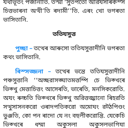
যথাভূতং পজানাতি. তস্মা ‘সুতপতো
অরিযসাৰকস্স
চিত্তভাৰনা অত্থী’তি ৰদামী’’তি. এৰং খো ভগৰতা
ভাসিতানি.
ততিযসুত্ত
পুচ্ছা –
তত্থেৰ
আৰুসো ততিযসুত্তাদীনি ভগৰতা
কথং ভাসিতানি.
ৰিস্সজ্জনা –
তত্থেৰ ভন্তে ততিযসুত্তাদীনি
পঞ্চসুত্তানি ‘‘অচ্ছরাসঙ্ঘাতমত্তম্পি চে ভিক্খৰে
ভিক্খু মেত্তাচিত্তং আসেৰতি, ভাৰেতি, মনসিকরোতি.
অযং ৰুচ্চতি ভিক্খৰে ভিক্খু অরিত্তজ্ঝানো ৰিহরতি
সত্থুসাসনকরো ওৰাদপতিকরো অমোঘং রট্ঠপিণ্ডং
ভুঞ্জতি, কো পন ৰাদো যে নং বহুলীকরোন্তি. যেকেচি
ভিক্খৰে ধম্মা অকুসলা অকুসলভাগিযা