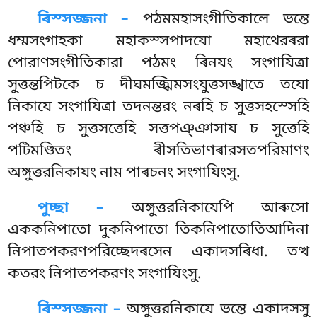
ৰিস্সজ্জনা –
পঠমমহাসংগীতিকালে ভন্তে
ধম্মসংগাহকা মহাকস্সপাদযো মহাথেরৰরা
পোরাণসংগীতিকারা পঠমং ৰিনযং সংগাযিত্ৰা
সুত্তন্তপিটকে চ দীঘমজ্ঝিমসংযুত্তসঙ্খাতে তযো
নিকাযে সংগাযিত্ৰা তদনন্তরং নৰহি চ সুত্তসহস্সেহি
পঞ্চহি চ সুত্তসত্তেহি সত্তপঞ্ঞাসায চ সুত্তেহি
পটিমণ্ডিতং ৰীসতিভাণৰারসতপরিমাণং
অঙ্গুত্তরনিকাযং নাম পাৰচনং সংগাযিংসু.
পুচ্ছা –
অঙ্গুত্তরনিকাযেপি
আৰুসো
এককনিপাতো দুকনিপাতো তিকনিপাতোতিআদিনা
নিপাতপকরণপরিচ্ছেদৰসেন একাদসৰিধা. তত্থ
কতরং নিপাতপকরণং সংগাযিংসু.
ৰিস্সজ্জনা –
অঙ্গুত্তরনিকাযে ভন্তে একাদসসু