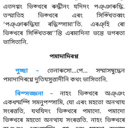
এতদগ্গং ভিক্খৰে ৰুদ্ধীনং যদিদং পঞ্ঞাৰুদ্ধি
.
তস্মাতিহ ভিক্খৰে এৰং সিক্খিতব্বং
‘পঞ্ঞাৰুদ্ধিযা ৰদ্ধিস্সামা’তি. এৰঞ্হি ৰো
ভিক্খৰে সিক্খিতব্ব’’ন্তি এৰমাদিনা ভন্তে ভগৰতা
ভাসিতানি.
পমাদাদিৰগ্গ
পুচ্ছা –
তেনাৰুসো…পে…
সম্মাসম্বুদ্ধেন
পমাদাদিৰগ্গে দুতিযসুত্তাদীনি কথং ভাসিতানি.
ৰিস্সজ্জনা –
নাহং ভিক্খৰে অঞ্ঞং
একধম্মম্পি সমনুপস্সামি, যো এৰং মহতো অনত্থায
সংৰত্ততি, যথযিদং ভিক্খৰে পমাদো. পমাদো
ভিক্খৰে মহতো অনত্থায সংৰত্ততি. নাহং ভিক্খৰে