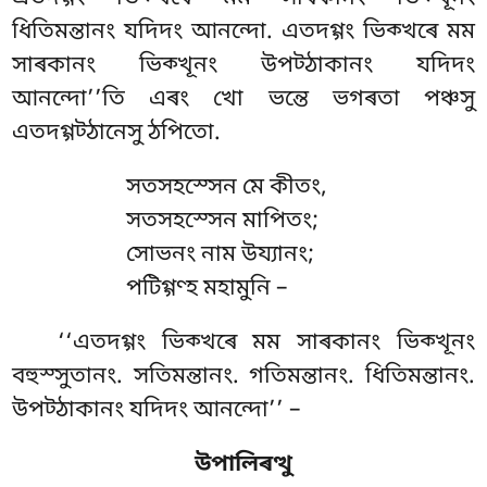
ধিতিমন্তানং যদিদং আনন্দো. এতদগ্গং ভিক্খৰে মম
সাৰকানং ভিক্খূনং উপট্ঠাকানং যদিদং
আনন্দো’’তি এৰং খো ভন্তে ভগৰতা পঞ্চসু
এতদগ্গট্ঠানেসু ঠপিতো.
সতসহস্সেন
মে কীতং,
সতসহস্সেন মাপিতং;
সোভনং নাম উয্যানং;
পটিগ্গণ্হ মহামুনি –
‘‘এতদগ্গং
ভিক্খৰে মম সাৰকানং ভিক্খূনং
বহুস্সুতানং. সতিমন্তানং. গতিমন্তানং. ধিতিমন্তানং.
উপট্ঠাকানং যদিদং আনন্দো’’ –
উপালিৰত্থু