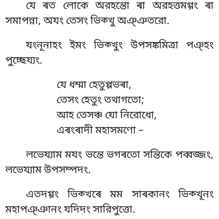
যে
ৰত লোকে অরহন্তো ৰা অরহত্তমগ্গং ৰা
সমাপন্না, অযং তেসং ভিক্খু অঞ্ঞতরো.
যংনূনাহং ইমং ভিক্খুং উপসঙ্কমিত্ৰা পঞ্হং
পুচ্ছেয্যং.
যে ধম্মা হেতুপ্পভৰা,
তেসং হেতুং তথাগতো;
আহ তেসঞ্চ যো নিরোধো,
এৰংৰাদী মহাসমণো –
লভেয্যাম
মযং ভন্তে ভগৰতো সন্তিকে পব্বজ্জং,
লভেয্যাম উপসম্পদং.
এতদগ্গং
ভিক্খৰে মম সাৰকানং ভিক্খূনং
মহাপঞ্ঞানং যদিদং সারিপুত্তো.