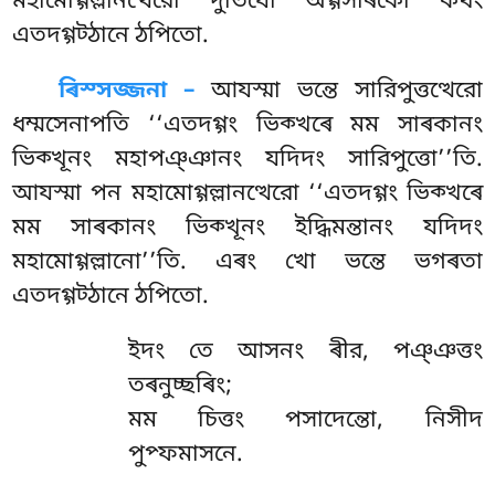
মহামোগ্গল্লানত্থেরো দুতিযো অগ্গসাৰকো কথং
এতদগ্গট্ঠানে ঠপিতো.
ৰিস্সজ্জনা –
আযস্মা ভন্তে সারিপুত্তত্থেরো
ধম্মসেনাপতি ‘‘এতদগ্গং ভিক্খৰে মম সাৰকানং
ভিক্খূনং মহাপঞ্ঞানং যদিদং সারিপুত্তো’’তি.
আযস্মা পন মহামোগ্গল্লানত্থেরো ‘‘এতদগ্গং ভিক্খৰে
মম সাৰকানং ভিক্খূনং ইদ্ধিমন্তানং যদিদং
মহামোগ্গল্লানো’’তি. এৰং খো ভন্তে ভগৰতা
এতদগ্গট্ঠানে ঠপিতো.
ইদং
তে আসনং ৰীর, পঞ্ঞত্তং
তৰনুচ্ছৰিং;
মম চিত্তং পসাদেন্তো, নিসীদ
পুপ্ফমাসনে.