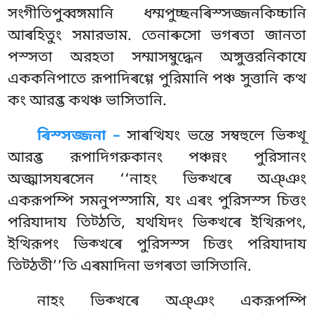
সংগীতিপুব্বঙ্গমানি ধম্মপুচ্ছনৰিস্সজ্জনকিচ্চানি
আৰহিতুং সমারভাম. তেনাৰুসো ভগৰতা জানতা
পস্সতা অরহতা সম্মাসম্বুদ্ধেন অঙ্গুত্তরনিকাযে
এককনিপাতে রূপাদিৰগ্গে পুরিমানি পঞ্চ সুত্তানি কত্থ
কং আরব্ভ কথঞ্চ ভাসিতানি.
ৰিস্সজ্জনা –
সাৰত্থিযং
ভন্তে সম্বহুলে ভিক্খূ
আরব্ভ রূপাদিগরুকানং পঞ্চন্নং পুরিসানং
অজ্ঝাসযৰসেন ‘‘নাহং ভিক্খৰে অঞ্ঞং
একরূপম্পি সমনুপস্সামি, যং এৰং পুরিসস্স চিত্তং
পরিযাদায তিট্ঠতি, যথযিদং ভিক্খৰে ইত্থিরূপং,
ইত্থিরূপং ভিক্খৰে পুরিসস্স চিত্তং পরিযাদায
তিট্ঠতী’’তি এৰমাদিনা ভগৰতা ভাসিতানি.
নাহং ভিক্খৰে অঞ্ঞং একরূপম্পি