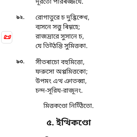
দূরতো পরিৰজ্জযে.
.
৯২
রোগাতুরে চ দুব্ভিক্খে,
ব্যসনে সত্তু ৰিগ্গহে;
📜
রাজদ্ৰারে সুসানে চ,
যে তিট্ঠন্তি সুমিত্তকা.
.
৯৩
সীতৰাচো বহুমিত্তো,
ফরুসো অপ্পমিত্তকো;
উপমং এত্থ ঞাতব্বা,
চন্দ-সূরিয-রাজূনং.
মিত্তকণ্ডো নিট্ঠিতো.
৫. ইত্থিকণ্ডো