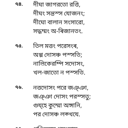
.
৭৪
দীঘা জাগরতো রত্তি,
দীঘং সন্তস্স যোজনং;
দীঘো বালান সংসারো,
সদ্ধম্মং অ-ৰিজানতং.
.
৭৫
তিল মত্তং পরেসংৰ,
অপ্প দোসঞ্চ পস্সতি;
নাল়িকেরম্পি সদোসং,
খল-জাতো ন পস্সতি.
.
৭৬
নত্তদোসং পরে জঞ্ঞা,
জঞ্ঞা দোসং পরস্সতু;
গুয্হে
কুম্মো অঙ্গানি,
পর দোসঞ্চ লক্খযে.