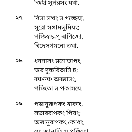
জিৰ্হা সূপরসং যথা.
.
২৭
ৰিনা সত্থং ন গচ্ছেয্য,
সূরো সঙ্গামভূমিযং;
পণ্ডিত্ৰাদ্ধগূ ৰাণিজো,
ৰিদেসগমনো তথা.
.
২৮
ধননাসং মনোতাপং,
ঘরে দুচ্চরিতানি চ;
ৰঞ্চনঞ্চ
অৰমানং,
পণ্ডিতো ন পকাসযে.
.
২৯
পত্তানুরূপকং ৰাক্যং,
সভাৰরূপকং পিযং;
অত্তানুরূপকং কোধং,
যো জানাতি স পণ্ডিতো.