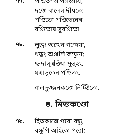
.
৭৭
পণ্ডিতস্স পসংসায,
দণ্ডো বালেন দীযতে;
পণ্ডিতো পণ্ডিতেনেৰ,
ৰণ্ণিতোৰ সুৰণ্ণিতো.
.
৭৮
লুদ্ধং অত্থেন গণ্হেয্য,
থদ্ধং অঞ্জলি কম্মুনা;
ছন্দানুৰত্তিযা মূল়্হং,
যথাভূতেন পণ্ডিতং.
বালদুজ্জনকণ্ডো নিট্ঠিতো.
৪. মিত্তকণ্ডো
.
৭৯
হিতকারো পরো বন্ধু,
বন্ধূপি অহিতো পরো;