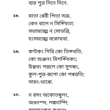
ব্যত্ত পুত্র দিনে দিনে.
.
১৮
মাতা ৰেরী পিতা সত্রু,
কেন বালে ন সিক্খিতা;
সভামজ্ঝে
ন সোভন্তি,
হংসমজ্ঝে বকোযথা.
.
১৯
কণ্টকং গিরি কো তিক্খতি,
কো অঞ্জনং মিগক্খিকং;
উপ্পথং পল্ললে কো সুগন্ধং,
কুল-পুত্ত-রূপো কো পৰত্ততি;
সামং-ভাৰো.
.
২০
ন রসং অকোতম্বুলং,
অধনস্স, লঙ্কতম্পি;