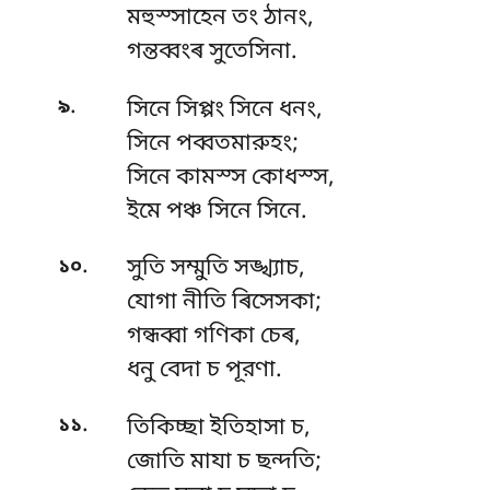
মহুস্সাহেন
তং ঠানং,
গন্তব্বংৰ সুতেসিনা.
.
৯
সিনে সিপ্পং সিনে ধনং,
সিনে পব্বতমারুহং;
সিনে কামস্স কোধস্স,
ইমে পঞ্চ সিনে সিনে.
.
১০
সুতি সম্মুতি সঙ্খ্যাচ,
যোগা নীতি ৰিসেসকা;
গন্ধব্বা গণিকা চেৰ,
ধনু বেদা চ পূরণা.
.
১১
তিকিচ্ছা ইতিহাসা চ,
জোতি মাযা চ ছন্দতি;