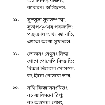
অলোনকন্তু ব্যঞ্জনং,
ব্যাকরণং অসিপ্পস্স.
.
২১
সুস্সুসা সুতসম্পন্নো,
সুতাপঞ্ঞায পৰড্ঢতি;
পঞ্ঞায অত্থং জানাতি,
ঞাতো অত্থো সুখাৰহো.
.
২২
ভোজনং মেথুনং নিদ্দা,
গোণে পোসেপি ৰিজ্জতি;
ৰিজ্জা ৰিসেসো পোসস্স,
তং হীনো গোসমো ভৰে.
.
২৩
নত্থি ৰিজ্জাসমংমিত্তং,
নচ ব্যাধিসমো রিপু;
নচ
অত্তসমং পেমং,