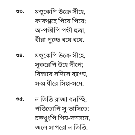
.
৩৩
মণ্ডূকেপি উক্রে সীহে,
কাকগ্গহে পিযে পিযে;
অ-পণ্ডীপি
পণ্ডী হুত্ৰা,
ধীরা পুচ্ছে ৰযে ৰযে.
.
৩৪
মণ্ডূকেপি উক্রে সীহে,
সূকরেপি উহে দীপে;
বিল়ারে সদিসে ব্যগ্ঘে,
সব্ব ধীরে সিপ্প-সমে.
.
৩৫
ন তিত্তি রাজা ধনম্হি,
পণ্ডিতোপি সু-ভাসিতে;
চক্খুংপি পিয-দস্সনে,
জলে সাগরো ন তিত্তি.