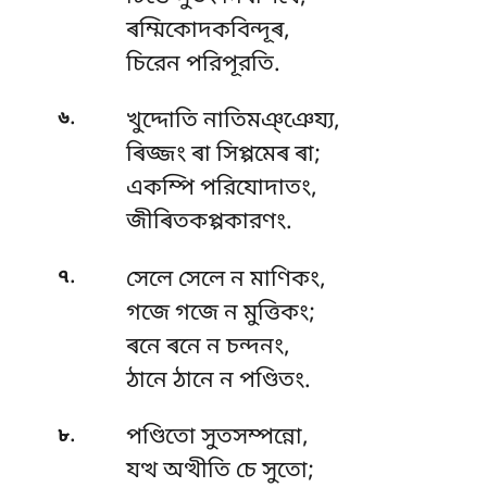
ৰম্মিকোদকবিন্দূৰ,
চিরেন পরিপূরতি.
.
৬
খুদ্দোতি নাতিমঞ্ঞেয্য,
ৰিজ্জং ৰা সিপ্পমেৰ ৰা;
একম্পি পরিযোদাতং,
জীৰিতকপ্পকারণং.
.
৭
সেলে সেলে ন মাণিকং,
গজে গজে ন মুত্তিকং;
ৰনে ৰনে ন চন্দনং,
ঠানে ঠানে ন পণ্ডিতং.
.
৮
পণ্ডিতো সুতসম্পন্নো,
যত্থ অত্থীতি চে সুতো;