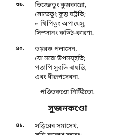
.
৩৯
ভিজ্জেতুং কুম্ভকারো,
সোভেতুং কুম্ভ ঘট্টতি;
ন খিপিতুং অপাযেসু,
সিস্সানং ৰুড্ঢি-কারণা.
.
৪০
তগ্গরঞ্চ পলাসেন,
যো নরো উপনয্হতি;
পত্তাপি সুরভি ৰাযন্তি,
এৰং ধীরূপসেৰনা.
পণ্ডিতকণ্ডো নিট্ঠিতো.
সুজনকণ্ডো
.
৪১
সব্ভিরেৰ সমাসেথ,