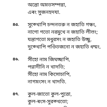
অন্তো অমতসম্পন্না,
এৰং সুজনহদযা.
.
৪৫
সুক্খোপি চন্দনতরু ন জহাতি গন্ধং,
নাগো গতো নরমুখে ন জহাতি লীল়ং;
যন্তাগতো মধুরসং ন জহাতি উচ্ছু,
দুক্খোপি পণ্ডিতজনো ন জহাতি ধম্মং.
.
৪৬
সীহো নাম জিঘচ্ছাপি,
পণ্ণাদীনি ন খাদতি;
সীহো নাম কিসোচাপি,
নাগমংসং ন খাদতি.
.
৪৭
কুল-জাতো কুল-পুত্তো,
কুল-ৰংস-সুরক্খতো;