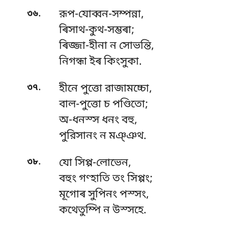
.
৩৬
রূপ-যোব্বন-সম্পন্না,
ৰিসাথ-কুথ-সম্ভৰা;
ৰিজ্জা-হীনা ন সোভন্তি,
নিগন্ধা ইৰ কিংসুকা.
.
৩৭
হীনে পুত্তো রাজামচ্চো,
বাল-পুত্তো চ পণ্ডিতো;
অ-ধনস্স ধনং বহু,
পুরিসানং ন মঞ্ঞথ.
.
৩৮
যো সিপ্প-লোভেন,
বহুং গণ্হাতি তং সিপ্পং;
মূগোৰ
সুপিনং পস্সং,
কথেতুম্পি ন উস্সহে.