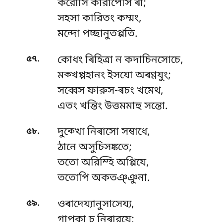
করোসি কারাপেসি ৰা;
সহসা কারিতং কম্মং,
মন্দো পচ্ছানুতপ্পতি.
.
৫৭
কোধং ৰিহিত্ৰা ন কদাচিনসোচে,
মক্খপ্পহানং ইসযো অৰণ্ণযুং;
সব্বেস
ফারুস-ৰচং খমেথ,
এতং খন্তিং উত্তমমাহু সন্তো.
.
৫৮
দুক্খো নিৰাসো সম্বাধে,
ঠানে অসুচিসঙ্কতে;
ততো অরিম্হি অপ্পিযে,
ততোপি অকতঞ্ঞুনা.
.
৫৯
ওৰাদেয্যানুসাসেয্য,
গাপকা চ নিৰারযে;