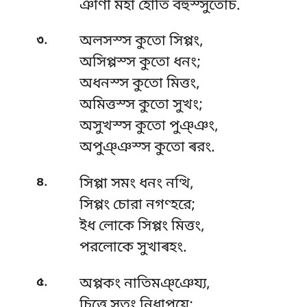
ঞাণী মহা হোতি বহুস্সুতোচ.
.
৩
অলসস্স কুতো সিপ্পং,
অসিপ্পস্স কুতো ধনং;
অধনস্স কুতো মিত্তং,
অমিত্তস্স কুতো সুখং;
অসুখস্স
কুতো পুঞ্ঞং,
অপুঞ্ঞস্স কুতো ৰরং.
.
৪
সিপ্পা সমং ধনং নত্থি,
সিপ্পং চোরা নগণ্হরে;
ইধ লোকে সিপ্পং মিত্তং,
পরলোকে সুখাৰহং.
.
৫
অপ্পকং নাতিমঞ্ঞেয্য,
চিত্তে সুতং নিধাপযে;