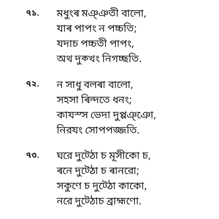
.
৭১
মধুংৰ মঞ্ঞতী বালো,
যাৰ পাপং ন পচ্চতি;
যদাচ
পচ্চতী পাপং,
অথ দুক্খং নিগচ্ছতি.
.
৭২
ন সাধু বলৰা বালো,
সহসা ৰিন্দতে ধনং;
কাযস্স ভেদা দুপ্পঞ্ঞো,
নিরযং সোপপজ্জতি.
.
৭৩
ঘরে দুট্ঠো চ মূসীকো চ,
ৰনে দুট্ঠো চ ৰানরো;
সকুণে চ দুট্ঠো কাকো,
নরে দুট্ঠোচ ব্রাহ্মণো.