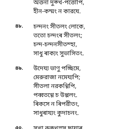
অত্তনা দুক্খ-পত্তোপি,
হীন-কম্মং ন কারযে.
.
৪৮
চন্দনং
সীতলং লোকে,
ততো চন্দংৰ সীতলং;
চন্দ-চন্দনসীতম্হা,
সাধু ৰাক্যং সুভাসিতং.
.
৪৯
উদেয্য ভাণু পচ্ছিমে,
মেরুরাজা নমেয্যপি;
সীতলা নরকগ্গিপি,
পব্বতগ্গে চ উপ্পলং.
ৰিকসে ন ৰিপরীতং,
সাধুৰায্যং কুদাচনং.
.
৫০
সুখা রুক্খস্স ছাযাৰ,