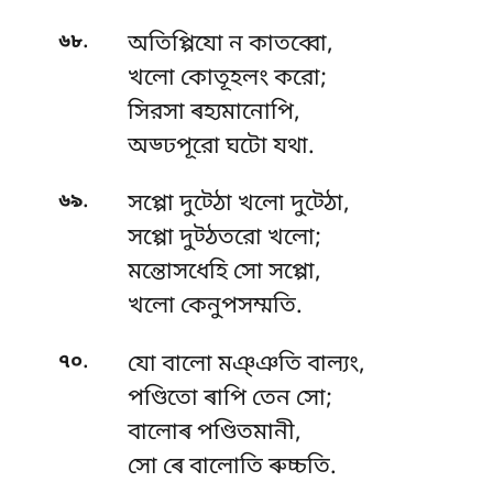
.
৬৮
অতিপ্পিযো ন কাতব্বো,
খলো কোতূহলং করো;
সিরসা ৰহ্যমানোপি,
অড্ঢপূরো ঘটো যথা.
.
৬৯
সপ্পো দুট্ঠো খলো দুট্ঠো,
সপ্পো দুট্ঠতরো খলো;
মন্তোসধেহি সো সপ্পো,
খলো কেনুপসম্মতি.
.
৭০
যো বালো মঞ্ঞতি বাল্যং,
পণ্ডিতো ৰাপি তেন সো;
বালোৰ পণ্ডিতমানী,
সো ৰে বালোতি ৰুচ্চতি.