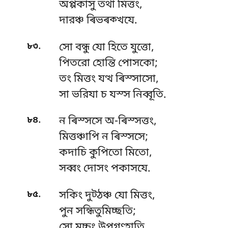
অপ্পকাসু তথা মিত্তং,
দারঞ্চ ৰিভৰক্খযে.
.
৮৩
সো বন্ধু যো হিতে যুত্তো,
পিতরো হোন্তি পোসকো;
তং মিত্তং যত্থ ৰিস্সাসো,
সা ভরিযা চ যস্স নিব্বূতি.
.
৮৪
ন ৰিস্সসে অ-ৰিস্সত্তং,
মিত্তঞ্চাপি ন ৰিস্সসে;
কদাচি কুপিতো মিতো,
সব্বং দোসং পকাসযে.
.
৮৫
সকিং দুট্ঠঞ্চ যো মিত্তং,
পুন সন্ধিতুমিচ্ছতি;
সো
মচ্চুং উপগণ্হাতি,