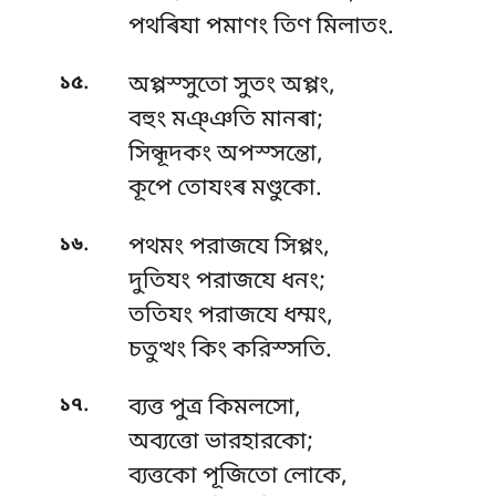
পথৰিযা পমাণং তিণ মিলাতং.
.
১৫
অপ্পস্সুতো সুতং অপ্পং,
বহুং মঞ্ঞতি মানৰা;
সিন্ধূদকং অপস্সন্তো,
কূপে তোযংৰ মণ্ডুকো.
.
১৬
পথমং পরাজযে সিপ্পং,
দুতিযং পরাজযে ধনং;
ততিযং পরাজযে ধম্মং,
চতুত্থং কিং করিস্সতি.
.
১৭
ব্যত্ত পুত্র কিমলসো,
অব্যত্তো ভারহারকো;
ব্যত্তকো পূজিতো লোকে,