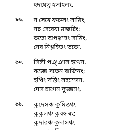
হদযেতু হলাহলং.
.
৮৯
ন সেৰে ফরুসং সামিং,
নচ সেৰেয্য মচ্ছরিং;
ততো অপগ্গণ্হং সামিং,
নেৰ নিগ্গহিতং ততো.
.
৯০
সিঙ্গী পঞ্ঞাস হত্থেন,
ৰজ্জে সতেন ৰাজিনং;
হত্থিং
দন্তিং সহস্সেন,
দেস চাগেন দুজ্জনং.
.
৯১
কুদেসঞ্চ কুমিত্তঞ্চ,
কুকুলঞ্চ কুবন্ধৰং;
কুদারঞ্চ কুদাসঞ্চ,