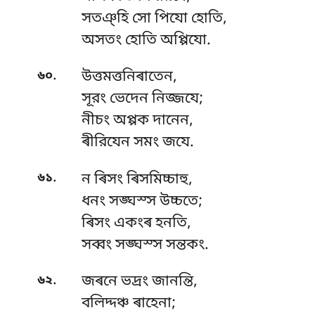
সতঞ্হি সো পিযো হোতি,
অসতং হোতি অপ্পিযো.
.
৬০
উত্তমত্তনিৰাতেন,
সূরং ভেদেন নিজ্জযে;
নীচং অপ্পক দানেন,
ৰীরিযেন সমং জযে.
.
৬১
ন ৰিসং ৰিসমিচ্চাহু,
ধনং সঙ্ঘস্স উচ্চতে;
ৰিসং একংৰ হনতি,
সব্বং সঙ্ঘস্স সন্তকং.
.
৬২
জৰনে ভদ্রং জানন্তি,
বলিদ্দঞ্চ ৰাহেনা;