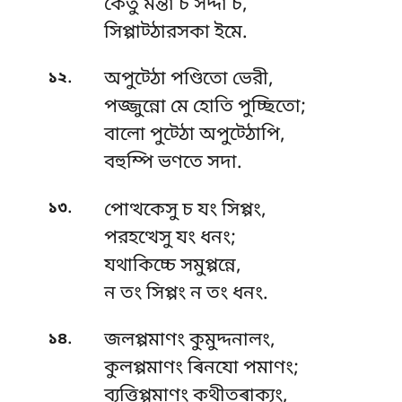
কেতু মন্তা চ সদ্দা চ,
সিপ্পাট্ঠারসকা ইমে.
.
১২
অপুট্ঠো পণ্ডিতো ভেরী,
পজ্জুন্নো মে হোতি পুচ্ছিতো;
বালো পুট্ঠো অপুট্ঠোপি,
বহুম্পি ভণতে সদা.
.
১৩
পোত্থকেসু চ যং সিপ্পং,
পরহত্থেসু যং ধনং;
যথাকিচ্চে
সমুপ্পন্নে,
ন তং সিপ্পং ন তং ধনং.
.
১৪
জলপ্পমাণং কুমুদ্দনালং,
কুলপ্পমাণং ৰিনযো পমাণং;
ব্যত্তিপ্পমাণং কথীতৰাক্যং,