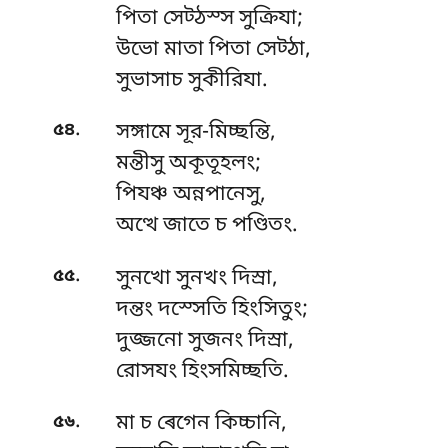
পিতা সেট্ঠস্স সুক্রিযা;
উভো মাতা পিতা সেট্ঠা,
সুভাসাচ সুকীরিযা.
.
৫৪
সঙ্গামে সূর-মিচ্ছন্তি,
মন্তীসু অকূতূহলং;
পিযঞ্চ অন্নপানেসু,
অত্থে জাতে চ পণ্ডিতং.
.
৫৫
সুনখো সুনখং দিস্ৰা,
দন্তং দস্সেতি হিংসিতুং;
দুজ্জনো সুজনং দিস্ৰা,
রোসযং হিংসমিচ্ছতি.
.
৫৬
মা চ ৰেগেন কিচ্চানি,