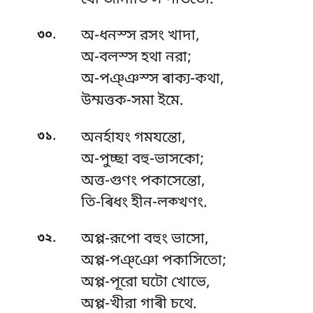
.
৩০
অ-ধনস্স রসং খাদা,
অ-বলস্স হথা নরা;
অ-পঞ্ঞস্স ৰাক্য-কথা,
উম্মত্তক-সমা ইমে.
.
৩১
অনৰ্হাযং গমযন্তো,
অ-পুচ্ছা বহু-ভাসকো;
অত্ত-গুণং পকাসেন্তো,
তি-ৰিধং হীন-লক্খণং.
.
৩২
অপ্প-রূপো বহুং ভাসো,
অপ্প-পঞ্ঞো পকাসিতো;
অপ্প-পূরো ঘটো খোভে,
অপ্প-খীরা গাৰী চথে.