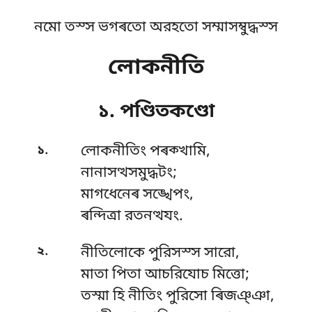
নমো তস্স ভগৰতো অরহতো সম্মাসম্বুদ্ধস্স
লোকনীতি
১. পণ্ডিতকণ্ডো
.
১
লোকনীতিং
পৰক্খামি,
নানাসত্থসমুদ্ধটং;
মাগধেনেৰ সঙ্খেপং,
ৰন্দিত্ৰা রতনত্থযং.
.
২
নীতিলোকে পুরিসস্স সারো,
মাতা পিতা আচরিযোচ মিত্তো;
তস্মা হি নীতিং পুরিসো ৰিজঞ্ঞা,