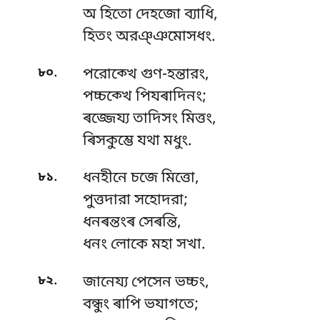
অ হিতো দেহজো ব্যাধি,
হিতং অরঞ্ঞমোসধং.
.
৮০
পরোক্খে গুণ-হন্তারং,
পচ্চক্খে পিযৰাদিনং;
ৰজ্জেয্য
তাদিসং মিত্তং,
ৰিসকুম্ভে যথা মধুং.
.
৮১
ধনহীনে চজে মিত্তো,
পুত্তদারা সহোদরা;
ধনৰন্তংৰ সেৰন্তি,
ধনং লোকে মহা সখা.
.
৮২
জানেয্য পেসেন ভচ্চং,
বন্ধুং ৰাপি ভযাগতে;