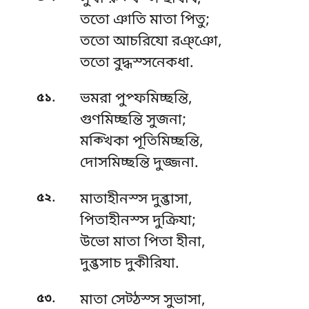
ততো ঞাতি মাতা পিতু;
ততো আচরিযো রঞ্ঞো,
ততো বুদ্ধস্সনেকধা.
.
৫১
ভমরা পুপ্ফমিচ্ছন্তি,
গুণমিচ্ছন্তি সুজনা;
মক্খিকা পূতিমিচ্ছন্তি,
দোসমিচ্ছন্তি দুজ্জনা.
.
৫২
মাতাহীনস্স দুব্ভাসা,
পিতাহীনস্স দুক্রিযা;
উভো
মাতা পিতা হীনা,
দুব্ভসাচ দুকীরিযা.
.
৫৩
মাতা সেট্ঠস্স সুভাসা,