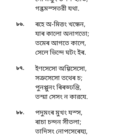
গব্ভমস্সতরী যথা.
.
৮৬
ৰহে অ-মিত্তং খন্ধেন,
যাৰ কালো অনাগতো;
তমেৰ আগতে কালে,
সেলে ভিন্দে ঘটং ইৰ.
.
৮৭
ইণসেসো অগ্গিসেসো,
সত্রুসেসো তথেৰ চ;
পুনপ্পুনং ৰিৰড্ঢন্তি,
তস্মা সেসং ন কারযে.
.
৮৮
পদুমংৰ মুখং যস্স,
ৰাচা চন্দন সীতলা;
তাদিসং নোপসেৰেয্য,