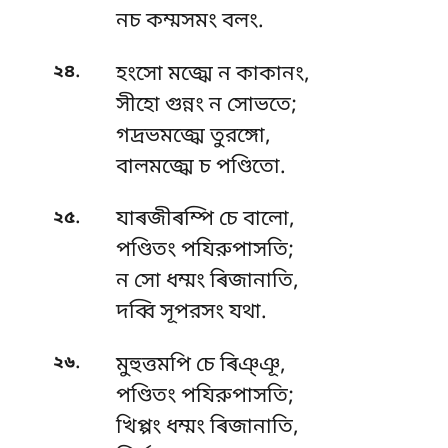
নচ কম্মসমং বলং.
.
২৪
হংসো মজ্ঝে ন কাকানং,
সীহো গুন্নং ন সোভতে;
গদ্রভমজ্ঝে তুরঙ্গো,
বালমজ্ঝে চ পণ্ডিতো.
.
২৫
যাৰজীৰম্পি চে বালো,
পণ্ডিতং পযিরুপাসতি;
ন সো ধম্মং ৰিজানাতি,
দব্বি সূপরসং যথা.
.
২৬
মুহুত্তমপি চে ৰিঞ্ঞূ,
পণ্ডিতং পযিরুপাসতি;
খিপ্পং ধম্মং ৰিজানাতি,