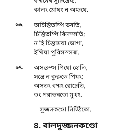
ধম্মমেৰ সুচিন্তেয্য,
কালং মোঘং ন অচ্চযে.
.
৬৬
অচিন্তিতম্পি ভৰতি,
চিন্তিতম্পি ৰিনস্সতি;
ন হি চিন্তামযা ভোগা,
ইত্থিযা পুরিসস্সৰা.
.
৬৭
অসন্তস্স পিযো হোতি,
সন্তে ন কুরুতে পিযং;
অসতং
ধম্মং রোচেতি,
তং পরাভৰতো মুখং.
সুজনকণ্ডো নিট্ঠিতো.
৪. বালদুজ্জনকণ্ডো