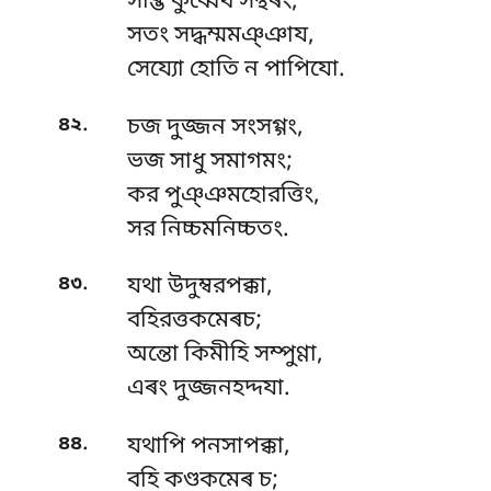
সব্ভি কুব্বেথ সন্থৰং;
সতং সদ্ধম্মমঞ্ঞায,
সেয্যো হোতি ন পাপিযো.
.
৪২
চজ দুজ্জন সংসগ্গং,
ভজ সাধু সমাগমং;
কর পুঞ্ঞমহোরত্তিং,
সর নিচ্চমনিচ্চতং.
.
৪৩
যথা
উদুম্বরপক্কা,
বহিরত্তকমেৰচ;
অন্তো কিমীহি সম্পুণ্ণা,
এৰং দুজ্জনহদ্দযা.
.
৪৪
যথাপি পনসাপক্কা,
বহি কণ্ডকমেৰ চ;