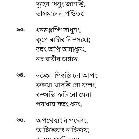
দুহেন
ধেনুং জানন্তি,
ভাসমানেন পণ্ডিতং.
.
৬৩
ধনমপ্পম্পি সাধূনং,
কূপে ৰারিৰ নিস্সযো;
বহুং অপি অসাধূনং,
নচ ৰারীৰ অণ্ণৰে.
.
৬৪
নজ্জো পিৰন্তি নো আপং,
রুক্খা খাদন্তি নো ফলং;
ৰস্সন্তি ক্ৰচি নো মেঘা,
পরত্থায সতং ধনং.
.
৬৫
অপত্থেয্যং ন পত্থেয্য,
অ চিন্তেয্যং ন চিন্তযে;