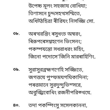
উপেচ্চ মূলং সহজায বোধিযা;
তিণাসনে চুদ্দসহত্থসম্মিতে,
অধিট্ঠহিত্ৰা ৰীরিযং নিসজ্জি সো.
.
৩৮
অৰত্থরন্তিং ৰসুধংচ অম্বরং,
ৰিরূপৰেসগ্গহণেন ভিংসনং;
পকম্পযন্তো সধরাধরং মহিং,
জিনো পদোসে’জিনি মারৰাহিণিং.
.
৩৯
সুরাসুরব্রহ্মগণেহি সজ্জিতে,
জগত্তযে পুপ্ফমযগঘিকাদিনা;
পৰত্তমানে সুরদুন্দুভিস্সরে,
অবুজ্ঝিবোধিং রজনীপরিক্খযে.
.
৪০
তদা পকম্পিংসু সসেলকাননা,