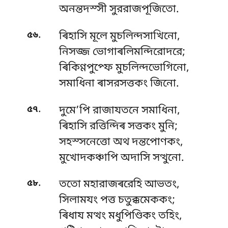
অনন্তদস্সী সুররাজপূজিতো.
.
৫৬
ৰিহাসি মূলে মুচলিন্দসাখিনো,
নিসজ্জ ভোগাৰলিমন্দিরোদরে;
ৰিকিণ্ণপুপ্ফে মুচলিন্দভোগিনো,
সমাধিনা ৰাসরসত্তকং জিনো.
.
৫৭
দুমে’পি রাজাযতনে সমাধিনা,
ৰিহাসি রত্তিন্দিৰ সত্তকং মুনি;
সহস্সনেত্তো অথ দন্তপোণকং,
মুখোদকঞ্চাপি অদাসি সত্থুনো.
.
৫৮
ততো মহারাজৰরেহি আভতং,
সিলামযং পত্ত চতুক্কমেককং;
ৰিধায মত্থং মধুপিণ্ডিকং তহিং,