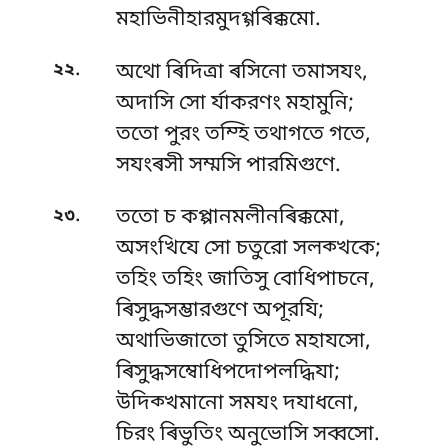
মহাভিনীহারমুদগ্গৰিক্কমো.
.
২২
অথো ৰিদিত্ৰা ৰসিনো তমাসযং,
অদাসি সো ৰ্যাকরণং মহামুনি;
ততো পুরং তম্হি তথাগতে গতে,
সযংৰসী সম্মসি পারমিগুণে.
.
২৩
ততো চ কপ্পানমলীনৰিক্কমো,
অসংখিযে সো চতুরো সলক্খকে;
তহিং তহিং জাতিসু বোধিপাচনে,
ৰিসুদ্ধসম্ভারগুণে অপূরযি;
অথাভিজাতো তুসিতে মহাযসো,
ৰিসুদ্ধসম্বোধিপদোপলদ্ধিযা;
উদিক্খমানো সমযং দযাধনো,
চিরং ৰিভুতিং অনুভোসি সব্বসো.