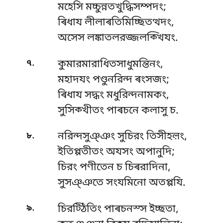
মহেসি মচ্চুন্নতখুদ্ধিসম্পদং;
ৰিধায লীলাৰতিমিচ্ছিতত্থদং,
অসেস লঙ্কাতলরজ্জলক্খিযং.
.
৭
কুমারমারাধিতসাধুমন্তিনং,
মহাদযং পণ্ডুনরিন্দ ৰংসজং;
ৰিধায সদ্ধং মধুরিন্দনামকং,
সুসিক্খীতং পাৰচনে কলাসু চ.
.
৮
নরিন্দসুঞ্ঞং সুচিরং তিসীহল়ং,
ইতিপ্পতীতং অযসং অপানুদি;
চিরং পণীতেন চ চিৰরাদিনা,
সুসঞ্ঞতে সংযমিনো অতপ্পযি.
.
৯
চিরট্ঠিতিং পাৰচনস্স ইচ্ছতা,