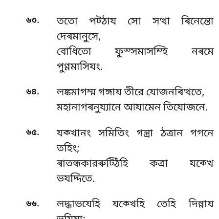
.
৬৩
ততো পট্ঠায সো সত্থা ৰিনেন্তো
দেৰমানুসে,
বোধিতো ফুস্সমাসম্হি নৰমে
পুণ্ণমাসিযং.
.
৬৪
লঙ্কমাগম্ম গঙ্গায তীরে যোজনৰিত্থতে,
মহানাগৰনুয্যানে আযামেন তিযোজনে.
.
৬৫
যক্খানং সমিতিং গন্ত্ৰা ঠত্ৰান গগনে
তহিং;
ৰাতন্ধকারৰুট্ঠিহি কত্ৰা যক্খে
ভযদ্দিতে.
.
৬৬
লদ্ধাভযেহি যক্খেহি তেহি দিন্নায