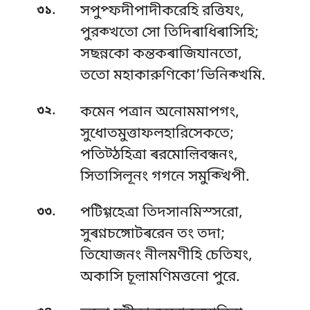
.
৩১
সপুপ্ফদীপাদীকরেহি রত্তিযং,
পুরক্খতো সো তিদিৰাধিৰাসিহি;
সছন্নকো কন্তকৰাজিযানতো,
ততো মহাকারুণিকো’ভিনিক্খমি.
.
৩২
কমেন পত্ৰান অনোমমাপগং,
সুধোতমুত্তাফলহারিসেকতে;
পতিট্ঠহিত্ৰা ৰরমোল়িবন্ধনং,
সিতাসিলূনং গগনে সমুক্খিপী.
.
৩৩
পটিগ্গহেত্ৰা তিদসানমিস্সরো,
সুৰণ্নচঙ্গোটৰরেন তং তদা;
তিযোজনং নীলমণীহি চেতিযং,
অকাসি চূল়ামণিমত্তনো পুরে.