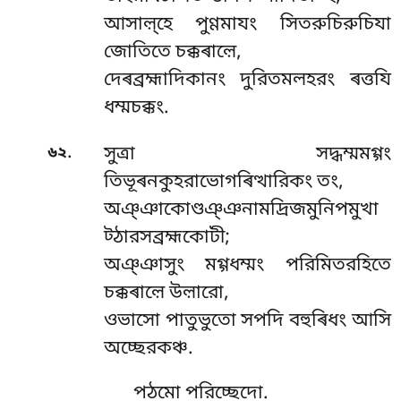
আসাল়্হে পুণ্ণমাযং সিতরুচিরুচিযা
জোতিতে চক্কৰাল়ে,
দেৰব্রহ্মাদিকানং দুরিতমলহরং ৰত্তযি
ধম্মচক্কং.
.
৬২
সুত্ৰা সদ্ধম্মমগ্গং
তিভূৰনকুহরাভোগৰিত্থারিকং তং,
অঞ্ঞাকোণ্ডঞ্ঞনামদ্ৰিজমুনিপমুখা
ট্ঠারসব্রহ্মকোটী;
অঞ্ঞাসুং মগ্গধম্মং পরিমিতরহিতে
চক্কৰাল়ে উল়ারো,
ওভাসো পাতুভুতো সপদি বহুৰিধং আসি
অচ্ছেরকঞ্চ.
পঠমো পরিচ্ছেদো.