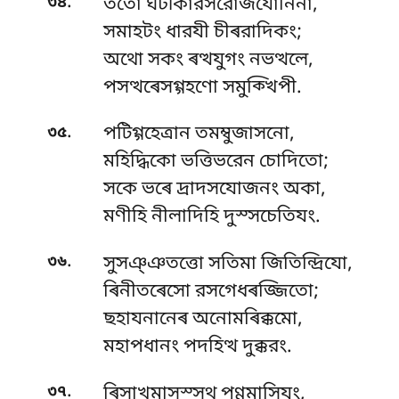
.
৩৪
ততো ঘটীকারসরোজযোনিনা,
সমাহটং ধারযী চীৰরাদিকং;
অথো সকং ৰত্থযুগং নভত্থলে,
পসত্থৰেসগ্গহণো সমুক্খিপী.
.
৩৫
পটিগ্গহেত্ৰান তমম্বুজাসনো,
মহিদ্ধিকো ভত্তিভরেন চোদিতো;
সকে ভৰে দ্ৰাদসযোজনং অকা,
মণীহি নীলাদিহি দুস্সচেতিযং.
.
৩৬
সুসঞ্ঞতত্তো সতিমা জিতিন্দ্রিযো,
ৰিনীতৰেসো রসগেধৰজ্জিতো;
ছহাযনানেৰ অনোমৰিক্কমো,
মহাপধানং পদহিত্থ দুক্করং.
.
৩৭
ৰিসাখমাসস্সথ পুণ্ণমাসিযং,