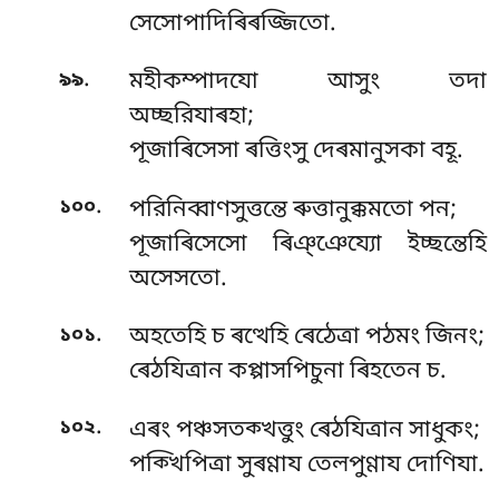
সেসোপাদিৰিৰজ্জিতো.
.
৯৯
মহীকম্পাদযো আসুং তদা
অচ্ছরিযাৰহা;
পূজাৰিসেসা ৰত্তিংসু দেৰমানুসকা বহূ.
.
১০০
পরিনিব্বাণসুত্তন্তে ৰুত্তানুক্কমতো পন;
পূজাৰিসেসো ৰিঞ্ঞেয্যো ইচ্ছন্তেহি
অসেসতো.
.
১০১
অহতেহি চ ৰত্থেহি ৰেঠেত্ৰা পঠমং জিনং;
ৰেঠযিত্ৰান কপ্পাসপিচুনা ৰিহতেন চ.
.
১০২
এৰং পঞ্চসতক্খত্তুং ৰেঠযিত্ৰান সাধুকং;
পক্খিপিত্ৰা সুৰণ্ণায তেলপুণ্ণায দোণিযা.