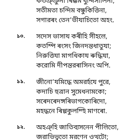
কতঞ্ঞুনা ৰিক্কম বুদ্দিসালিনা;
সতীমতা চন্দিম বন্ধুকিত্তিনা,
সগারৰং তেন’ভীযাচিতো অহং.
.
১০
সদেস ভাসায কৰীহি সীহল়ে,
কতম্পি ৰংসং জিনদন্তধাতুযা;
নিরুত্তিযা মাগধিকায ৰুদ্ধিযা,
করোমি দীপন্তরৰাসিনং অপি.
.
১১
জীনো’যমিদ্ধে অমরৰ্হযে পুরে,
কদাচি হুত্ৰান সুমেধনামকো;
সৰেদৰেদঙ্গৰিভাগকোৰিদো,
মহদ্ধনে ৰিপ্পকুলম্হি মাণৰো.
.
১২
অহঞ্হি জাতিব্যসনেন পীল়িতো,
জরাভিভুতো মরণেন ওত্থটো;