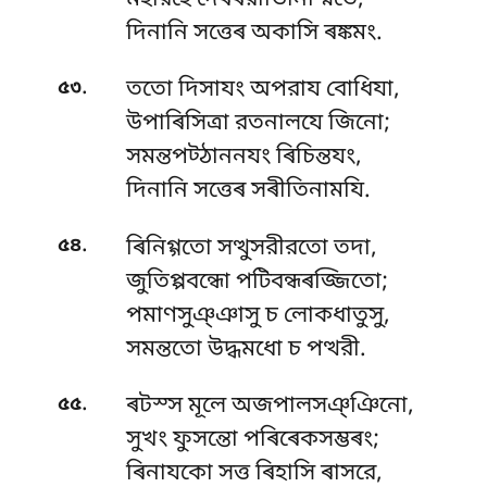
দিনানি সত্তেৰ অকাসি ৰঙ্কমং.
.
৫৩
ততো দিসাযং অপরায বোধিযা,
উপাৰিসিত্ৰা রতনালযে জিনো;
সমন্তপট্ঠাননযং ৰিচিন্তযং,
দিনানি সত্তেৰ সৰীতিনামযি.
.
৫৪
ৰিনিগ্গতো সত্থুসরীরতো তদা,
জুতিপ্পবন্ধো পটিবন্ধৰজ্জিতো;
পমাণসুঞ্ঞাসু চ লোকধাতুসু,
সমন্ততো উদ্ধমধো চ পত্থরী.
.
৫৫
ৰটস্স মূলে অজপালসঞ্ঞিনো,
সুখং ফুসন্তো পৰিৰেকসম্ভৰং;
ৰিনাযকো সত্ত ৰিহাসি ৰাসরে,