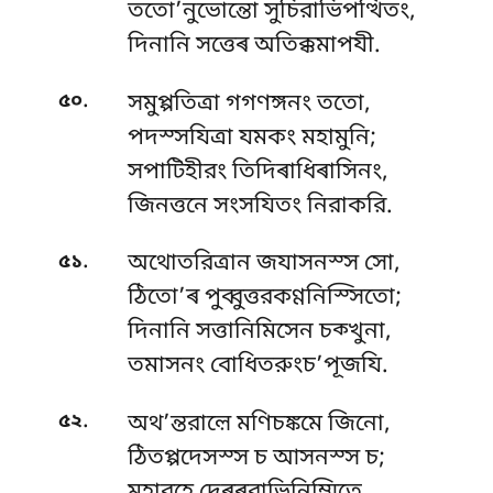
ততো’নুভোন্তো সুচিরাভিপত্থিতং,
দিনানি সত্তেৰ অতিক্কমাপযী.
.
৫০
সমুপ্পতিত্ৰা গগণঙ্গনং ততো,
পদস্সযিত্ৰা যমকং মহামুনি;
সপাটিহীরং তিদিৰাধিৰাসিনং,
জিনত্তনে সংসযিতং নিরাকরি.
.
৫১
অথোতরিত্ৰান জযাসনস্স সো,
ঠিতো’ৰ পুব্বুত্তরকণ্ণনিস্সিতো;
দিনানি সত্তানিমিসেন চক্খুনা,
তমাসনং বোধিতরুংচ’পূজযি.
.
৫২
অথ’ন্তরাল়ে মণিচঙ্কমে জিনো,
ঠিতপ্পদেসস্স চ আসনস্স চ;
মহারহে দেৰৰরাভিনিম্মিতে,