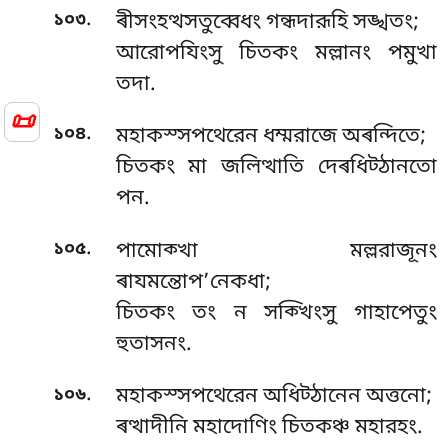
.
১০৩
ৰীসংহত্থসতুব্বেধং গন্ধদারূহি সঙ্খতং;
আরোপযিংসু চিতকং মল্লানং পমুখা
তদা.
📜
.
১০৪
মহাকস্সপথেরেন ধম্মরাজে অৰন্দিতে;
চিতকং মা জলিত্থাতি দেৰধিট্ঠানতো
পন.
.
১০৫
পামোক্খা মল্লরাজূনং
ৰাযমন্তোপ’নেকধা;
চিতকং তং ন সক্খিংসু গাহাপেতুং
হুতাসনং.
.
১০৬
মহাকস্সপথেরেন অধিট্ঠানেন অত্তনো;
ৰত্থাদীনি মহাদোণিং চিতকঞ্চ মহারহং.