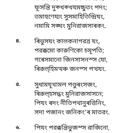
ফূসন্তি দুক্খক্খযমচ্চুতং পদং;
তমাহুণেয্যং সুসমাহিতিন্দ্রিযং,
নমামি সঙ্ঘং মুনিরাজসাৰকং.
.
৪
ৰিভুসযং কাল়কনাগরন্ৰ যং,
পরক্কমো কারুণিকো চমূপতি;
গৰেসমানো জিনসাসনস্স যো,
ৰিরূল়্হিমত্থঞ্চ জনস্স পত্থযং.
.
৫
সুধামযূখামল পণ্ডুৰংসজং,
ৰিরূল়্হসদ্ধং মুনিরাজসাসনে;
পিযং ৰদং নীতিপথানুৰত্তিনিং,
সদা পজানং জনিকং’ৰ মাতরং.
.
৬
পিযং পরক্কন্তিভুজস্স রাজিনো,