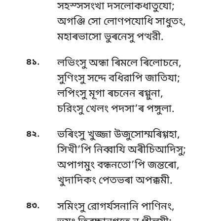
সহস্সসংখা দসলোকধাতুযো;
অগঞ্জি সো লোণপযোধি সাধুতং,
মহাৰভাসো ভুৰনেসু পত্থরী.
.
৪১
লভিংসু অন্ধা ৰিমলে ৰিলোচনে,
সুণিংসু সদ্দে বধিরাপি জাতিযা;
লপিংসু মূগা ৰচনেন ৰগ্গুনা,
চরিংসু খেলং পদসা’ৰ পঙ্গুলা.
.
৪২
ভৰিংসু খুজ্জা উজুসোম্মৰিগ্গহা,
সিখী’পি নিব্বাযি অৰীচিআদিসু;
অপাগমুং বন্ধনতো’পি জন্তৰো,
খুদাদিকং পেতভৰা অপক্কমী.
.
৪৩
সমিংসু রোগৰ্যসনানি পাণিনং,