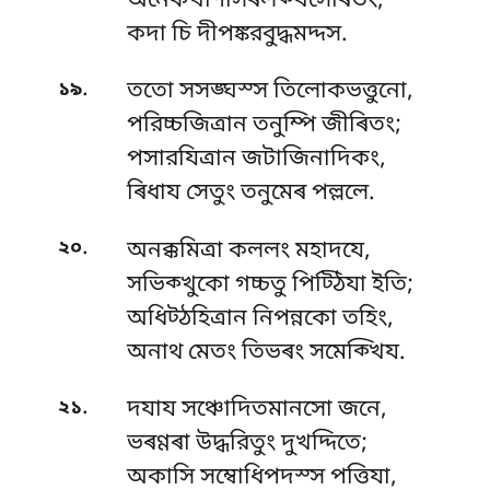
অনেকখীণাসৰলক্খসেৰিতং,
কদা চি দীপঙ্করবুদ্ধমদ্দস.
.
১৯
ততো সসঙ্ঘস্স তিলোকভত্তুনো,
পরিচ্চজিত্ৰান তনুম্পি জীৰিতং;
পসারযিত্ৰান জটাজিনাদিকং,
ৰিধায সেতুং তনুমেৰ পল্ললে.
.
২০
অনক্কমিত্ৰা কললং মহাদযে,
সভিক্খুকো গচ্চতু পিট্ঠিযা ইতি;
অধিট্ঠহিত্ৰান নিপন্নকো তহিং,
অনাথ মেতং তিভৰং সমেক্খিয.
.
২১
দযায সঞ্চোদিতমানসো জনে,
ভৰণ্ণৰা উদ্ধরিতুং দুখদ্দিতে;
অকাসি সম্বোধিপদস্স পত্তিযা,