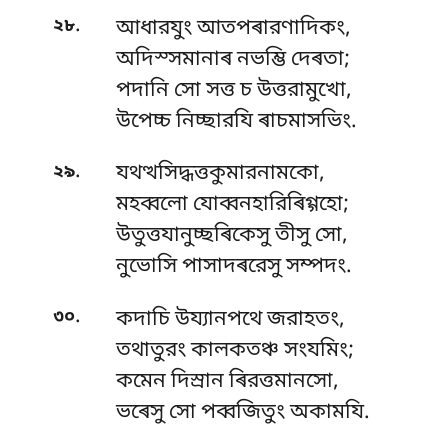
.
২৮
আধারযুং আতপৰারণাদিকং,
অদিস্সমানাৰ নভম্ভি দেৰতা;
পদানি সো সত্ত চ উত্তরামুখো,
উপেচ্চ নিচ্ছারযি ৰাচমাসভিং.
.
২৯
যথত্থসিদ্ধত্তকুমারনামকো,
মহব্বলো যোব্বনহারিৰিগ্গহো;
উতুত্তযানুচ্ছৰিকেসু তীসু সো,
নুভোসি পাসাদৰরেসু সম্পদং.
.
৩০
কদাচি উয্যানপথে জরাহতং,
তথাতুরং কালকতঞ্চ সংযমিং;
কমেন দিস্ৰান ৰিরত্তমানসো,
ভৰেসু সো পব্বজিতুং অকামযি.