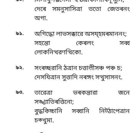
সিলাথুপপ্পদেসম্হি ঠত্ৰাকালাৰিদূ মুনি;
দেৰে সমনুসাসিত্ৰা ততো জেতৰনং
অগা.
.
৯১
অগিদ্ধো লাভসক্কারে অসয্হমৰমাননং;
সহন্তো কেৰলং সব্ব
লোকনিত্থরণত্থিকো.
.
৯২
সংৰচ্ছরানি ঠত্ৰান চত্তাল়ীসঞ্চ পঞ্চ চ;
দেসযিত্ৰান সুত্তাদি নৰঙ্গং সত্থুসাসনং.
.
৯৩
তারেত্ৰা ভৰকন্তারা জনে
সঙ্খ্যাতিৰত্তিনো;
বুদ্ধকিচ্চানি সব্বানি নিট্ঠাপেত্ৰান
চক্খুমা.