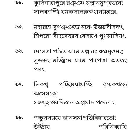
.
৯৪
কুসিনারাপুরে রঞ্ঞং মল্লানমুপৰত্তনে;
সালৰনম্হি যমকসালরুক্খানমন্তরে.
.
৯৫
মহারহে সুপঞ্ঞত্তে মঞ্চে উত্তরসীসকং;
নিপন্নো সীহসেয্যায ৰেসাখে পুণ্ণমাসিযং.
.
৯৬
দেসেত্ৰা পঠমে যামে মল্লানং ধম্মমুত্তমং;
সুভদ্দং মজ্ঝিমে যামে পাপেত্ৰা অমতং
পদং.
.
৯৭
ভিক্খু পচ্ছিমযামম্হি ধম্মক্খন্ধে
অসেসকে;
সঙ্গয্হ ওৰদিত্ৰান অপ্পমাদ পদেন চ.
.
৯৮
পচ্চুসসমযে ঝানসমাপত্তিৰিহারতো;
উট্ঠায পরিনিব্বাযি