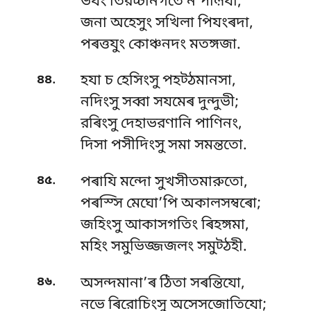
ভযং তিরচ্চানগতে ন পীল়যী;
জনা অহেসুং সখিলা পিযংৰদা,
পৰত্তযুং কোঞ্চনদং মতঙ্গজা.
.
৪৪
হযা চ হেসিংসু পহট্ঠমানসা,
নদিংসু সব্বা সযমেৰ দুন্দুভী;
রৰিংসু দেহাভরণানি পাণিনং,
দিসা পসীদিংসু সমা সমন্ততো.
.
৪৫
পৰাযি মন্দো সুখসীতমারুতো,
পৰস্সি মেঘো’পি অকালসম্বৰো;
জহিংসু আকাসগতিং ৰিহঙ্গমা,
মহিং সমুভিজ্জজলং সমুট্ঠহী.
.
৪৬
অসন্দমানা’ৰ ঠিতা সৰন্তিযো,
নভে ৰিরোচিংসু অসেসজোতিযো;