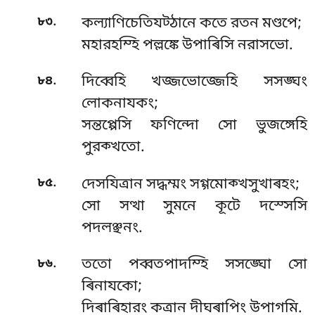
.
৮৩
কল্যাণিচেতিযট্ঠানে কতে রতন মণ্ডপে;
মহারহম্হি পল্লঙ্কে উপাৰিসি নরাসভো.
.
৮৪
দিব্বেহি খজ্জভোজ্জেহি সসঙ্ঘং
লোকনাযকং;
সন্তপ্পেসি ফণিন্দো সো ভুজঙ্গেহি
পুরক্খতো.
.
৮৫
দেসযিত্ৰান সদ্ধম্মং সগ্গমোক্খসুখাৰহং;
সো সত্থা সুমনে কূটে দস্সেসি
পদলঞ্ছনং.
.
৮৬
ততো পব্বতপাদম্হি সসঙ্ঘো সো
ৰিনাযকো;
দিৰাৰিহারং কত্ৰান দীঘৰাপিং উপাগমি.