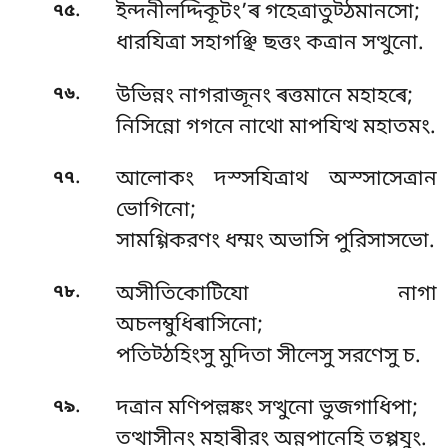
.
৭৫
ইন্দনীলদ্দিকূটং’ৰ গহেত্ৰাতুট্ঠমানসো;
ধারযিত্ৰা সহাগঞ্ছি ছত্তং কত্ৰান সত্থুনো.
.
৭৬
উভিন্নং নাগরাজূনং ৰত্তমানে মহাহৰে;
নিসিন্নো গগনে নাথো মাপযিত্থ মহাতমং.
.
৭৭
আলোকং দস্সযিত্ৰাথ অস্সাসেত্ৰান
ভোগিনো;
সামগ্গিকরণং ধম্মং অভাসি পুরিসাসভো.
.
৭৮
অসীতিকোটিযো নাগা
অচলম্বুধিৰাসিনো;
পতিট্ঠহিংসু মুদিতা সীলেসু সরণেসু চ.
.
৭৯
দত্ৰান মণিপল্লঙ্কং সত্থুনো ভুজগাধিপা;
তত্থাসীনং মহাৰীরং অন্নপানেহি তপ্পযুং.