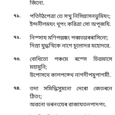
জিনো.
.
৭১
পতিট্ঠপেত্ৰা তে সত্থু নিসিন্নাসনভুমিযং;
ইন্দনীলমযং থূপং করিত্ৰা সো অপূজযি.
.
৭২
নিস্সায মণিপল্লঙ্কং পব্বতণ্ণৰৰাসিনো;
দিস্ৰা যুদ্ধত্থিকে নাগে চূল়োদর মহোদরে.
.
৭৩
বোধিতো পঞ্চমে ৰস্সে চিত্তমাসে
মহামুনি;
উপোসথে কালপক্খে নাগদীপমুপাগমী.
.
৭৪
তদা সমিদ্ধিসুমনো দেৰো জেতৰনে
ঠিতং;
অত্তনো ভৰনংযেৰ রাজাযতনপাদপং.