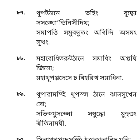
.
৮৭
থূপট্ঠানে তহিং বুদ্ধো
সসঙ্ঘো’ভিনিসীদিয;
সমাপত্তি সমুবভুতং অৰিন্দি অসমং
সুখং.
.
৮৮
মহাবোধিতরুট্ঠানে সমাধিং অপ্পযি
জিনো;
মহাথূপপ্পদেসে চ ৰিহরিত্থ সমাধিনা.
.
৮৯
থূপারামম্হি থূপস্স ঠানে ঝানসুখেন
সো;
সভিক্খুসঙ্ঘো সম্বুদ্ধো মুহুত্তং
ৰীতিনামযী.
.
৯০