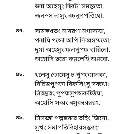
ভৰা অহেসুং ৰিৰটা সমন্ততো,
জনস্স নাসুং ৰচনূপপত্তিযো.
.
৪৭
সমেক্খতং নাৰরণা নগাদযো,
পৰাযি গন্ধো অপি দিব্বসম্মতো;
দুমা অহেসুং ফলপুপ্ফ ধারিনো,
অহোসি ছন্নো কমলেহি অণ্ণৰো.
.
৪৮
থলেসু তোযেসু চ পুপ্ফমানকা,
ৰিচিত্তপুপ্ফা ৰিকসিংসু সব্বথা;
নিরন্তরং পুপ্ফসুগন্ধৰুট্ঠিযা,
অহোসি সব্বং ৰসুধম্বরন্নরং.
.
৪৯
নিসজ্জ পল্লঙ্কৰরে তহিং জিনো,
সুখং সমাপত্তিৰিহারসম্ভৰং;