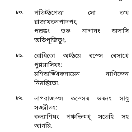
.
৮০
পতিট্ঠপেত্ৰা সো তত্থ
রাজাযতনপাদপং;
পল্লঙ্কং তঞ্চ নাগানং অদাসি
অভিপূজিতুং.
.
৮১
বোধিতো অট্ঠমে ৰস্সে ৰেসাখে
পুণ্ণমাসিযং;
মণিঅক্খিকনামেন নাগিন্দেন
নিমন্তিতো.
.
৮২
নাগরাজস্স তস্সেৰ ভৰনং সাধু
সজ্জীতং;
কল্যাণিযং পঞ্চভিক্খূ সতেহি সহ
আগমি.