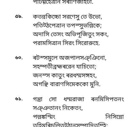
পটিগ্গহেত্ৰান সৰাণিজাহটা.
.
৫৯
কতন্নকিচ্চো সরণেসু তে উভো,
পতিট্ঠপেত্ৰান তপস্সুভল্লিকে;
অদাসি তেসং অভিপূজিতুং সকং,
পরামসিত্ৰান সিরং সিরোরুহে.
.
৬০
ৰটস্সমুলে অজপালসঞ্ঞিনো,
সহম্পতীব্রহ্মৰরেন যাচিতো;
জনস্স কাতুং ৰরধম্মসঙ্গহং,
অগঞ্ছি বারাণসিমেককো মুনি.
.
৬১
গন্ত্ৰা সো ধম্মরাজা ৰনমিসিপতনং
সঞ্ঞতানং নিকেতং,
পল্লঙ্কস্মিং নিসিন্নো
তহিমৰিচলিতট্ঠানসম্পাদিতম্হি;