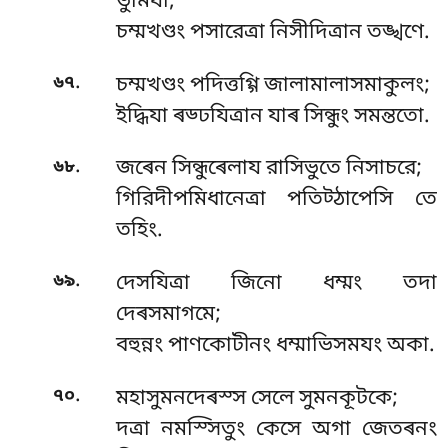
ভুমিযা;
চম্মখণ্ডং পসারেত্ৰা নিসীদিত্ৰান তঙ্খণে.
.
৬৭
চম্মখণ্ডং পদিত্তগ্গি জালামালাসমাকুলং;
ইদ্ধিযা ৰড্ঢযিত্ৰান যাৰ সিন্ধুং সমন্ততো.
.
৬৮
জৰেন সিন্ধুৰেলায রাসিভুতে নিসাচরে;
গিরিদীপমিধানেত্ৰা পতিট্ঠাপেসি তে
তহিং.
.
৬৯
দেসযিত্ৰা জিনো ধম্মং তদা
দেৰসমাগমে;
বহুন্নং পাণকোটীনং ধম্মাভিসমযং অকা.
.
৭০
মহাসুমনদেৰস্স সেলে সুমনকূটকে;
দত্ৰা নমস্সিতুং কেসে অগা জেতৰনং