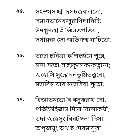
.
২৫
সহস্সসঙ্খা দসচক্কৰালতো,
সমাগতানেকসুরাধিপাদিহি;
উদগ্গুদগ্গেহি জিনত্তপত্তিযা,
সগারৰং সো অভিগম্ম যাচিতো.
.
২৬
ততো চৰিত্ৰা কপিল়ৰ্হযে পুরে,
সদা সতো সক্যকুলেককেতুনো;
অহোসি সুদ্ধোদনভুমিভত্তুনো,
মহাদিমাযায মহেসিযা সুতো.
.
২৭
ৰিজাতমত্তো’ৰ ৰসুন্ধরায সো,
পতিট্ঠহিত্ৰান দিসা ৰিলোকযী;
তদা অহেসুং ৰিৰটঙ্গনা দিসা,
অপূজযুং তত্থ চ দেৰমানুসা.