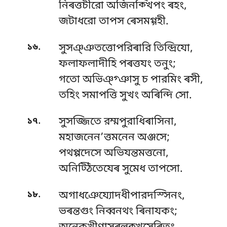
নিৰত্তচীরো অজিনক্খিপং ৰহং,
জটাধরো তাপস ৰেসমগ্গহী.
.
১৬
সুসঞ্ঞতত্তোপরিৰারি তিন্দ্রিযো,
ফলাফলাদীহি পৰত্তযং তনুং;
গতো অভিঞ্গ্ঞাসু চ পারমিং ৰসী,
তহিং সমাপত্তি সুখং অৰিন্দি সো.
.
১৭
সুসজ্জিতে রম্মপুরাধিৰাসিনা,
মহাজনেন’ত্তমনেন অঞ্জসে;
পথপ্পদেসে অভিযন্তমত্তনো,
অনিট্ঠিতেযেৰ সুমেধ তাপসো.
.
১৮
অগাধঞেয্যোদধীপারদস্সিনং,
ভৰন্তগুং নিব্বনথং ৰিনাযকং;