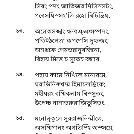
সিৰং পদং জাতিজরাদিনিস্সটং,
গৰেসযিস্সং’তি রহো ৰিচিন্তিয.
.
১৩
অনেকসঙ্খং ধনধঞ্ঞসম্পদং,
পতিট্ঠপেত্ৰা কপণেসি দুচ্চজং;
অনপ্পকে পেমভরানুবন্ধিনো,
ৰিহায মিত্তে চ সুতেচ বন্ধৰে.
.
১৪
পহায কামে নিখিলে মনোরমে,
ঘরাভিনিক্খম্ম হিমাচলন্তিকে;
মহীধরং ধম্মিকনাম ৰিস্সুতং,
উপেচ্চ নানাতরুরাজিভুসিতং.
.
১৫
মনোনুকূলে সুররাজনিম্মীতে,
অসম্মিগানং অগতিম্হি অস্সমে;