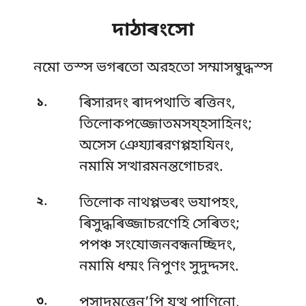
দাঠাৰংসো
নমো তস্স ভগৰতো অরহতো সম্মাসম্বুদ্ধস্স
.
১
ৰিসারদং ৰাদপথাতি ৰত্তিনং,
তিলোকপজ্জোতমসয্হসাহিনং;
অসেস ঞেয্যাৰরণপ্পহাযিনং,
নমামি সত্থারমনন্তগোচরং.
.
২
তিলোক নাথপ্পভৰং ভযাপহং,
ৰিসুদ্ধৰিজ্জাচরণেহি সেৰিতং;
পপঞ্চ সংযোজনবন্ধনচ্ছিদং,
নমামি ধম্মং নিপুণং সুদুদ্দসং.
.
৩
পসাদমত্তেন’পি যত্থ পাণিনো,