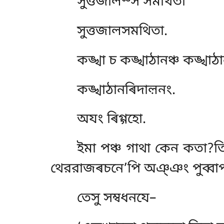
সুত্তজালস্স সমথিতা
সুত্তজালসমথিতা.
কঙ্খা চ কঙ্খাঠানঞ্চ কঙ্খাঠ
কঙ্খাঠানৰিদাল়নং.
অযং ৰিগ্গহো.
ইমা পঞ্চ গাথা কেন কতা?ত
থেররাজৰচনে’পি অঞ্ঞং পুব্বাপর
তেসু সম্বধনযে–