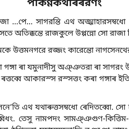
পকিণ্ণকথৰিৰরণং
াজা …পে… সাগরন্তি এথ অজ্ঝাহারসম্বধো
ে অতিক্কন্তে রাজকুলে উপ্পন্নো সো রাজা
মকে উত্তমনগরে রজ্জং কারেন্তো নাগসেনথের
া গঙ্গা ৰা যমুনাদীসু অঞ্ঞতরা ৰা সাগরং 
ি ৰত্তব্বে আকারস্স রস্সত্তং কৰা গঙ্গাৰ ই
’তি এথ যথাৰুত্তসম্বধো ৰেদিতব্বো. সো চ
িধং. তেসু নামপদং সামঞ্ঞগুণ-কিত্তিম