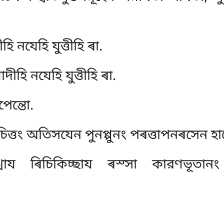
 নযেহি যুত্তীহি ৰা.
ীহি নযেহি যুত্তীহি ৰা.
েন্তো.
চিত্তং অতিসযেন পুনপ্পুনং পৰত্তাপনৰসেন হা
ঙ্খায ৰিচিকিচ্ছায ৰস্সা কারণভূতানং