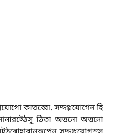
পযোগো কাতব্বো. সদ্দপ্পযোগেন হি
ানারট্ঠেসু ঠিতা অত্তনো অত্তনো
িট্ঠৰোহারানুরূপেন সদ্দপ্পযোগস্স