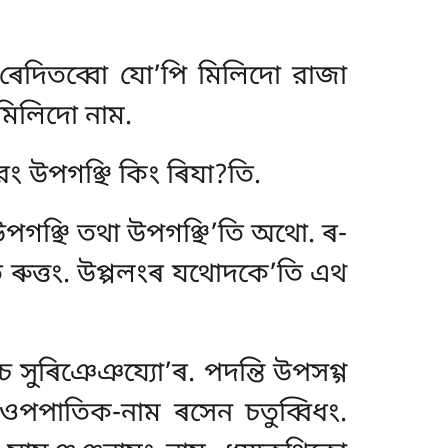
 ৰেদিতব্বো যো’পি মিলিদো রাজা
 মিলিদো নাম.
ং উপগঞ্ছি কিং ৰিযা?তি.
উপগঞ্ছি তথা উপগঞ্ছি’তি অথো. ৰ-
তি ৰুত্তং. উপ্পলংৰ যথোদকে’তি এথ
 সুৰিঞেঞয্যো’ৰ. পদন্তি উপসগ্গ
-ওপপাতিক-নাম ৰসেন চতুব্বিধং.