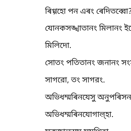
ৰিগ্গহো
পন এৰং ৰেদিতব্বো
যোনকসঙ্খাতানং মিলানং ই
মিলিদো.
সোতং পতিতানং জনানং সং
সাগরো, তং সাগরং.
অভিধম্মৰিনযেসু অনুপৰিসন
অভিধম্মৰিনযোগাল়্হা.