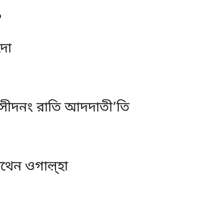
?
দো
সীদনং রাতি আদদাতী’তি
থেন ওগাল়্হা