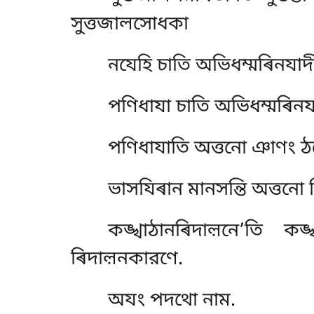
সুত্তজালসোধকা
নযেহি চাতি অভিধম্মৰিনযাদীহি
পণিধাযা চাতি অভিধম্মৰিনযাদ
পণিধাযাতি অত্তনো ঞাণং ঠপ
ভাসযিৰান মানসন্তি অত্তনো 
কঙ্খাঠানৰিদাল়নে’তি ক
ৰিদাল়নকারণে.
অযং পদথো নাম.