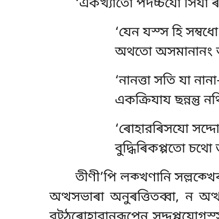
‘একখ্যাতো পদচ্চযো সিযা 
‘যেন যস্স হি সম্বধো
অথতো অসমানানং আসন
‘নানত্তা সতি যা নান
একক্রিযায ছন্নন্তু 
‘ৰোহারৰিসযো সদ্
বুদ্ধিৰিকপ্পতো চথো
তীণী’পি লক্খণানি সল্লক্খে
অত্থসভাৰা অনুৰত্তিতব্বা, ন অ
রট্ঠৰোহারানুরূপেন
সদ্দপ্পযোগস্