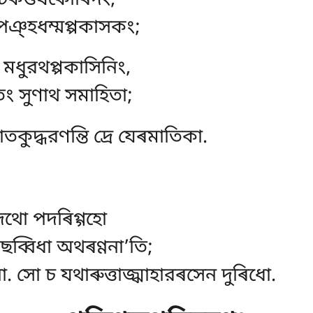
পঞ্হধম্মপ্পকাসকং;
ধুরথপ্পকাসিনিং,
ং সুণাথ সমাহিতা;
ুদ্ধরণন্তি দ্ৰে যেৰমাতিকা.
দথো পদৰিগ্গহো
ব্বিধা অথৰণ্ণনা’তি;
্বো. সো চ যথাৰুত্তাজ্ঝাহারৰসেন দুৰিধো.