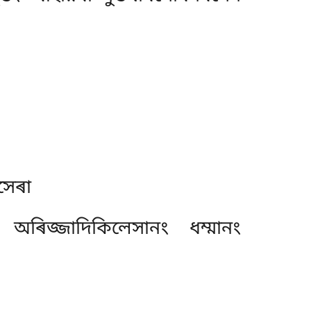
সেৰা
 অৰিজ্জাদিকিলেসানং ধম্মানং