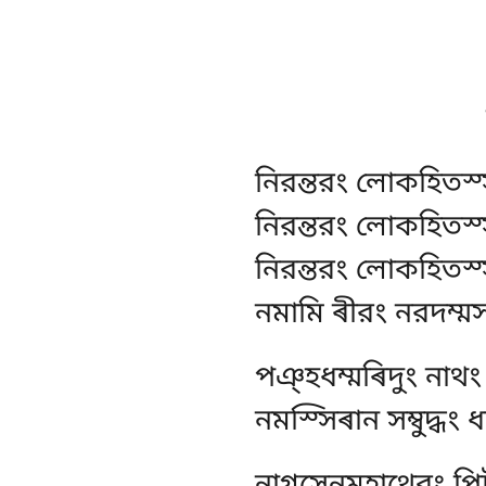
নিরন্তরং লোকহিতস
নিরন্তরং লোকহিতস
নিরন্তরং লোকহিতস্
নমামি ৰীরং নরদম্ম
পঞ্হধম্মৰিদুং নাথং
নমস্সিৰান সম্বুদ্ধং ধ
নাগসেনমহাথেরং পি