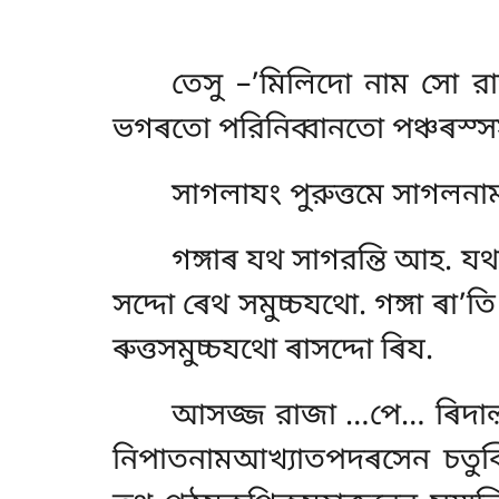
তেসু –’মিলিদো নাম সো র
ভগৰতো পরিনিব্বানতো পঞ্চৰস্সসত
সাগলাযং পুরুত্তমে সাগলনা
গঙ্গাৰ যথ সাগরন্তি আহ. যথ
সদ্দো
ৰেথ সমুচ্চযথো. গঙ্গা ৰা’ত
ৰুত্তসমুচ্চযথো ৰাসদ্দো ৰিয.
আসজ্জ রাজা …পে… ৰিদাল়নে
নিপাতনামআখ্যাতপদৰসেন চতুব্ব