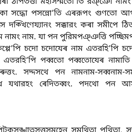
তিৰা ঠপিতত্তা মহাসম্মতো’তি রঞ্ঞো না
ো সদ্ধো পসন্নো’তি এৰরূপং গুণতো আগ
ে দক্খিণেয্যানং সক্কারং কৰা সমীপে ঠ
তিম নামং নাম. যা পন পুরিমপঞ্ঞত্তি পচ্ছ
মকপ্পে’পি চদো চদোযেৰ নাম এতরহি’পি 
ম. এতরহি’পি পব্বতো পব্বতোযেৰ নামাত
ৰুত্তং. সদ্দসথে পন নামনাম-সব্বনাম-
 ইধ যথারহং ৰেদিতব্বং. পদথো পন আস
্তপিটকসঙ্খাতসুত্তসমূহেন সমথিতা পথিতা, 