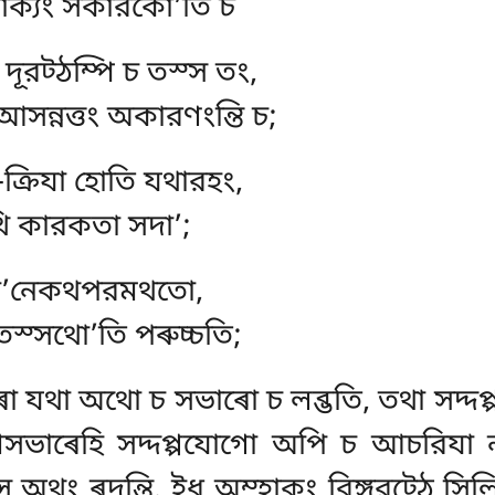
ৰাক্যং সকারকো’তি চ
 দূরট্ঠম্পি চ তস্স তং,
্নত্তং অকারণংন্তি চ;
া-ক্রিযা হোতি যথারহং,
নথি কারকতা সদা’;
দো’নেকথপরমথতো,
 তস্সথো’তি পৰুচ্চতি;
ৰা যথা অথো চ সভাৰো চ লব্ভতি, তথা সদ্দপ্
ত্থসভাৰেহি সদ্দপ্পযোগো অপি চ আচরিযা ন
স অথং ৰদন্তি. ইধ অম্হাকং বিঙ্গরট্ঠে সিল