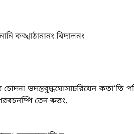
ানানি কঙ্খাঠানানং ৰিদাল়নং
ি চোদনা ভদন্তবুদ্ধঘোসাচরিযেন কতা’তি 
ৰচনম্পি তেন ৰুত্তং.