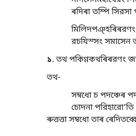
ৰদিৰা তম্পি সিরসা 
মিলিদপঞ্হৰিৰরণং ম
রচযিস্সং সমাসেন ত
১
. তথ পকিণ্ণকথৰিৰরণং জাতক
তথ-
সম্বধো চ পদঞ্চেৰ প
চোদনা পরিহারো’তি ছ
ৰুত্তত্তা সম্বধো তাৰ ৰেদিতব