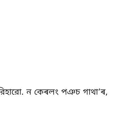
পরিহারো. ন কেৰলং পঞচ গাথা’ৰ,