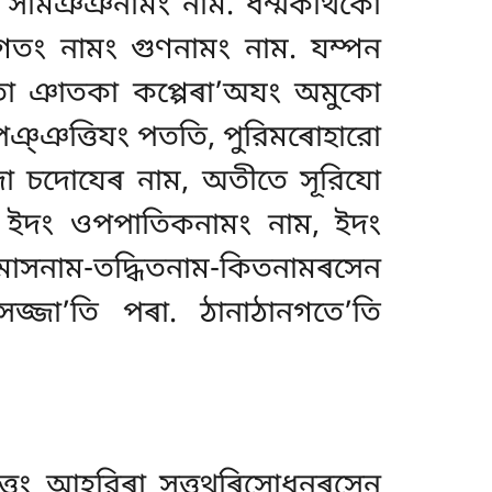
মং সামঞঞনামং নাম. ধম্মকথিকো
তং নামং গুণনামং নাম. যম্পন
িতা ঞাতকা কপ্পেৰা’অযং অমুকো
িমপঞ্ঞত্তিযং পততি, পুরিমৰোহারো
চদো চদোযেৰ নাম, অতীতে সূরিযো
ি ইদং ওপপাতিকনামং নাম, ইদং
সমাসনাম-তদ্ধিতনাম-কিতনামৰসেন
জ্জা’তি পৰা. ঠানাঠানগতে’তি
সুত্তং আহরিৰা সুত্তথৰিসোধনৰসেন