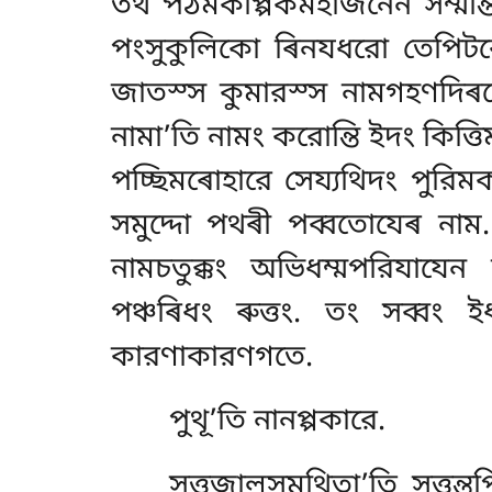
তথ পঠমকপ্পিকমহাজনেন সম্মন্
পংসুকুলিকো ৰিনযধরো তেপিটক
জাতস্স কুমারস্স নামগহণদিৰস
নামা’তি নামং করোন্তি ইদং কিত্
পচ্ছিমৰোহারে সেয্যথিদং পুরি
সমুদ্দো পথৰী পব্বতোযেৰ না
নামচতুক্কং অভিধম্মপরিযাযেন 
পঞ্চৰিধং ৰুত্তং. তং সব্বং
কারণাকারণগতে.
পুথূ’তি নানপ্পকারে.
সুত্তজালসমথিতা’তি সুত্তন