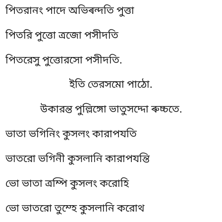
পিতরানং পাদে অভিৰন্দতি পুত্তা
পিতরি পুত্তো ত্রজো পসীদতি
পিতরেসু পুত্তোরসো পসীদতি.
ইতি তেরসমো পাঠো.
উকারন্ত পুল্লিঙ্গো ভাতুসদ্দো ৰুচ্চতে.
ভাতা ভগিনিং কুসলং কারাপযতি
ভাতরো ভগিনী কুসলানি কারাপযন্তি
ভো ভাতা ত্ৰম্পি কুসলং করোহি
ভো ভাতরো তুম্হে কুসলানি করোথ