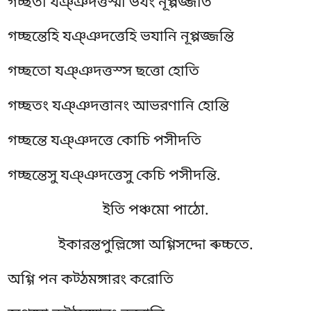
গচ্ছতা যঞ্ঞদত্তস্মা ভযং নূপ্পজ্জতি
গচ্ছন্তেহি যঞ্ঞদত্তেহি ভযানি নূপ্পজ্জন্তি
গচ্ছতো যঞ্ঞদত্তস্স ছত্তো হোতি
গচ্ছতং যঞ্ঞদত্তানং আভরণানি হোন্তি
গচ্ছন্তে যঞ্ঞদত্তে কোচি পসীদতি
গচ্ছন্তেসু যঞ্ঞদত্তেসু কেচি পসীদন্তি.
ইতি
পঞ্চমো পাঠো.
ইকারন্তপুল্লিঙ্গো অগ্গিসদ্দো ৰুচ্চতে.
অগ্গি পন কট্ঠমঙ্গারং করোতি