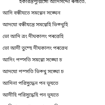
ইকারন্তপুল্লিঙ্গো আদিসদ্দো ৰুচ্চতে.
আদি বন্ধীযতে সমগ্গেন সঙ্ঘেন
আদযো বন্ধীযন্তে সমগ্গেহি ভিক্খুহি
ভো আদি ত্ৰং দীঘকালং পৰত্তেহি
ভো আদী তুম্হে দীঘকালং পৰত্তেথ
আদিং পস্সতি সমগ্গো সঙ্ঘো চ
আদযো পস্সতি ভিক্খু সঙ্ঘো চ
আদিনা পরিসুদ্ধেন পন ভূযতে
আদীহি পরিসুদ্ধেহি পন ভূযতে