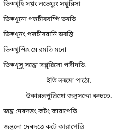
ভিক্খূহি সগ্গং লভেয্যুং সপ্পুরিসা
ভিক্খুনো পত্তচীৰরম্পি ভৰতি
ভিক্খূনং পত্তচীৰরানি ভৰন্তি
ভিক্খুস্মিং মে রমতি মনো
ভিক্খূসু সদ্ধো সপ্পুরিসো পসীদতি.
ইতি নৰমো পাঠো.
উকারন্তপুল্লিঙ্গো জন্তুসদ্দো ৰুচ্চতে.
জন্তু দেৰদত্তং কটং কারাপেতি
জন্তুনো দেৰদত্তে কটে কারাপেন্তি