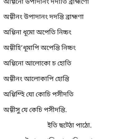
অগ্গিনো উপাদানং দদাতি ব্রাহ্মণো
অগ্গীনং উপাদানং দদন্তি ব্রাহ্মণা
অগ্গিনা ধূমো অপেতি নিচ্চং
অগ্গীহি’ধূমাপি অপেন্তি নিচ্চং
অগ্গিনো আলোকো চ হোতি
অগ্গীনং আলোকাপি হোন্তি
অগ্গিম্হি যো কোচি পসীদতি
অগ্গীসু যে কেচি পসীদন্তি.
ইতি ছট্ঠো পাঠো.