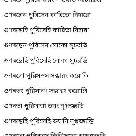
গুণৰন্তে পুরিসে ধম্মং পাঠযতি আচরিযো
গুণৰন্তেন পুরিসেন কারিতো ৰিহারো
গুণৰন্তেহি পুরিসেহি কারিতা ৰিহারা
গুণৰন্তেন পুরিসেন লোকো সুচরতি
গুণৰন্তেহি পুরিসেহি লোকা সুচরন্তি
গুণৰতো পুরিসস্স সক্কারং করোতি
গুণৰতং পুরিসানং সক্কারং করোন্তি
গুণৰতা পুরিসস্মা ভযং নূপ্পজ্জতি
গুণৰন্তেহি পুরিসেহি ভযানি নূপ্পজ্জন্তি