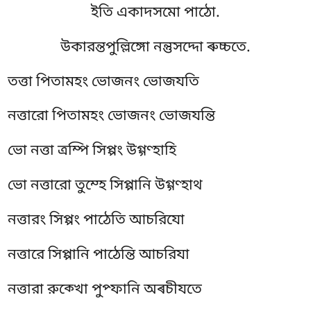
ইতি একাদসমো পাঠো.
উকারন্তপুল্লিঙ্গো নন্তুসদ্দো ৰুচ্চতে.
তত্তা পিতামহং ভোজনং ভোজযতি
নত্তারো পিতামহং ভোজনং ভোজযন্তি
ভো নত্তা ত্ৰম্পি সিপ্পং উগ্গণ্হাহি
ভো নত্তারো তুম্হে সিপ্পানি উগ্গণ্হাথ
নত্তারং সিপ্পং পাঠেতি আচরিযো
নত্তারে সিপ্পানি পাঠেন্তি আচরিযা
নত্তারা রুক্খো পুপ্ফানি অৰচীযতে