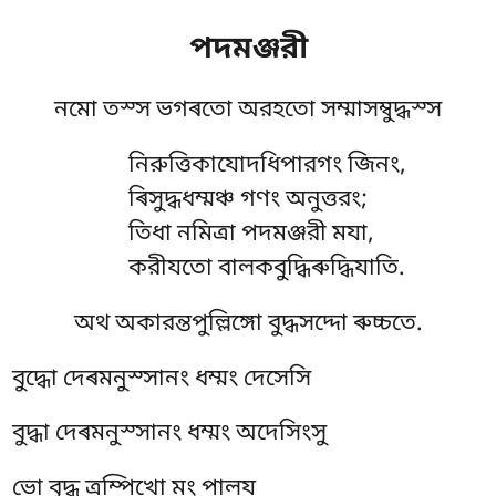
পদমঞ্জরী
নমো তস্স ভগৰতো অরহতো সম্মাসম্বুদ্ধস্স
নিরুত্তিকাযোদধিপারগং জিনং,
ৰিসুদ্ধধম্মঞ্চ গণং অনুত্তরং;
তিধা নমিত্ৰা পদমঞ্জরী মযা,
করীযতো বালকবুদ্ধিৰুদ্ধিযাতি.
অথ অকারন্তপুল্লিঙ্গো বুদ্ধসদ্দো ৰুচ্চতে.
বুদ্ধো দেৰমনুস্সানং ধম্মং দেসেসি
বুদ্ধা দেৰমনুস্সানং ধম্মং অদেসিংসু
ভো বুদ্ধ ত্ৰম্পিখো মং পালয