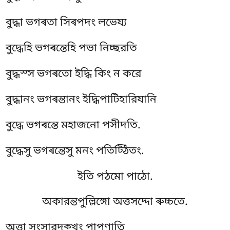
বুদ্ধা ভগৰতা সিৰপদং লভেয্য
বুদ্ধেহি ভগৰন্তেহি পভা নিচ্ছরতি
বুদ্ধস্স ভগৰতো ইদ্ধি কিং ন করে
বুদ্ধানং ভগৰন্তানং ইদ্ধিপাটিহারিযানি
বুদ্ধে ভগৰন্তে মহাজনো পসীদতি.
বুদ্ধেসু ভগৰন্তেসু মনং পতিট্ঠিতং.
ইতি পঠমো পাঠো.
অকারন্তপুল্লিঙ্গো অত্তসদ্দো ৰুচ্চতে.
অত্তা সংসারদুক্খং পাপুণাতি