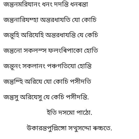
জন্তুনমরিযানং ধনং দদন্তি ধনৰন্তা
জন্তুনারিযম্হা অন্তরধাযতি যো কোচি
জন্তূহি অরিযেহি অন্তরধাযন্তি যে কেচি
জন্তুনো সকলস্স ফলংৰিপাকো হোতি
জন্তূনং সকলানং পঞ্চগতিযো হোন্তি
জন্তুম্হি অরিযে যো কোচি পসীদতি
জন্তুসু অরিযেসু যে কেচি পসীদন্তি.
ইতি দসমো পাঠো.
উকারন্তপুল্লিঙ্গো সত্থুসদ্দো ৰুচ্চতে.