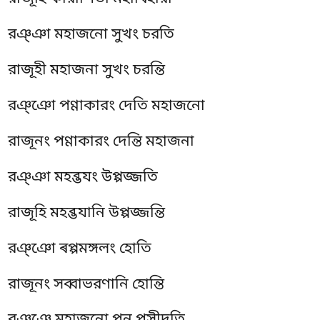
রঞ্ঞা মহাজনো সুখং চরতি
রাজূহী মহাজনা সুখং চরন্তি
রঞ্ঞো পণ্ণাকারং দেতি মহাজনো
রাজূনং পণ্ণাকারং দেন্তি মহাজনা
রঞ্ঞা মহব্ভযং উপ্পজ্জতি
রাজূহি মহব্ভযানি উপ্পজ্জন্তি
রঞ্ঞো ৰপ্পমঙ্গলং হোতি
রাজূনং সব্বাভরণানি হোন্তি