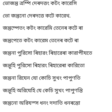
ভোজন্তু ত্ৰম্পি দেৰদত্তং কটং কারেসি
ভো জন্তুনো দেৰদত্তে কটে কারেথ.
জন্তুম্পেতং কটং কারেমি তেনেৰ কটে ৰা
জন্তুপেতে কটং কারেম তেনেৰ কটে ৰা
জন্তুনা পুরিসো ৰিহারং ৰিহারেৰা কারাপীযতে
জন্তূহি পুরিসো ৰিহারং ৰিহারেৰা কারিতো
জন্তুনা রিযেন যো কোচি সুখং পাপুণতি
জন্তূহি অরিযেহি যে কেচি সুখং পাপুণন্তি
জন্তুনো অরিযস্স ধনং দদাতি ধনৰন্তো