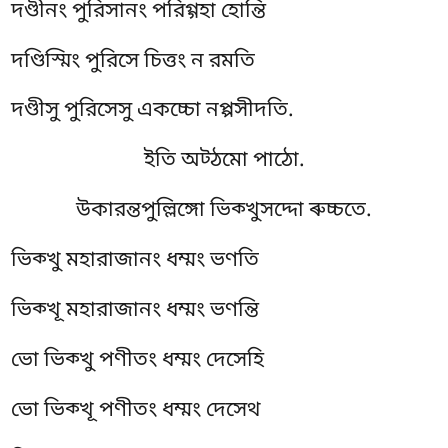
দণ্ডীনং পুরিসানং পরিগ্গহা হোন্তি
দণ্ডিস্মিং পুরিসে চিত্তং ন রমতি
দণ্ডীসু পুরিসেসু একচ্চো নপ্পসীদতি.
ইতি অট্ঠমো পাঠো.
উকারন্তপুল্লিঙ্গো ভিক্খুসদ্দো ৰুচ্চতে.
ভিক্খু মহারাজানং ধম্মং ভণতি
ভিক্খূ মহারাজানং ধম্মং ভণন্তি
ভো ভিক্খু পণীতং ধম্মং দেসেহি
ভো ভিক্খূ পণীতং ধম্মং দেসেথ