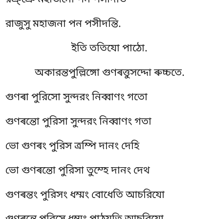
রঞ্ঞে মহাজনো পন পসীদতি
রাজুসু মহাজনা পন পসীদন্তি.
ইতি ততিযো পাঠো.
অকারন্তপুল্লিঙ্গো গুণৰত্তুসদ্দো ৰুচ্চতে.
গুণৰা পুরিসো সুন্দরং নিব্বাণং গতো
গুণৰন্তো
পুরিসা সুন্দরং নিব্বাণং গতা
ভো গুণৰং পুরিস ত্ৰম্পি দানং দেহি
ভো গুণৰন্তো পুরিসা তুম্হে দানং দেথ
গুণৰন্তং পুরিসং ধম্মং বোধেতি আচরিযো