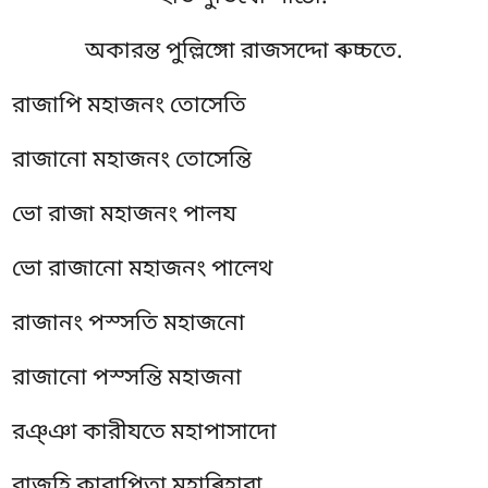
অকারন্ত পুল্লিঙ্গো রাজসদ্দো ৰুচ্চতে.
রাজাপি মহাজনং তোসেতি
রাজানো মহাজনং তোসেন্তি
ভো রাজা মহাজনং পালয
ভো রাজানো মহাজনং পালেথ
রাজানং পস্সতি মহাজনো
রাজানো পস্সন্তি মহাজনা
রঞ্ঞা কারীযতে মহাপাসাদো
রাজূহি কারাপিতা মহাৰিহারা