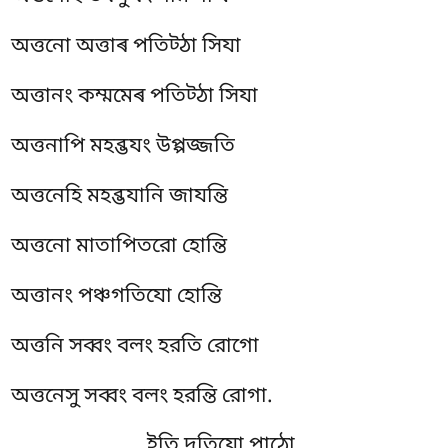
অত্তনো অত্তাৰ পতিট্ঠা সিযা
অত্তানং কম্মমেৰ পতিট্ঠা সিযা
অত্তনাপি মহব্ভযং উপ্পজ্জতি
অত্তনেহি মহব্ভযানি জাযন্তি
অত্তনো মাতাপিতরো হোন্তি
অত্তানং পঞ্চগতিযো হোন্তি
অত্তনি সব্বং বলং হরতি রোগো
অত্তনেসু সব্বং বলং হরন্তি রোগা.
ইতি দুতিযো পাঠো.