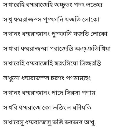
সত্থারেহি ধম্মরাজেহি অচ্চুতং পদং লভেয্য
সত্থু ধম্মরাজস্স পুপ্ফানি যজতি লোকো
সত্থানং ধম্মরাজানং পুপ্ফানি যজতি লোকো
সত্থারা ধম্মরাজস্মা পরাজেন্তি অঞ্ঞতিত্থিযা
সত্থারেহি ধম্মরাজেহি ছরংসিযো নিচ্ছরন্তি
সত্থুনো ধম্মরাজস্স চরণং পণমাম্যহং
সত্থানং ধম্মরাজানং পাদে সিরসা পণাম
সত্থরি ধম্মরাজে কো ভত্তিং ন ঘটীযতি
সত্থারেসু ধম্মরাজেসু ভত্তি ভৰভৰে অত্থু.