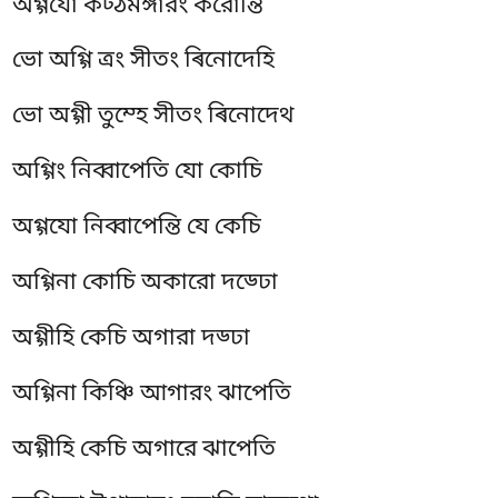
অগ্গযো কট্ঠমঙ্গারং করোন্তি
ভো অগ্গি ত্ৰং সীতং ৰিনোদেহি
ভো অগ্গী তুম্হে সীতং ৰিনোদেথ
অগ্গিং নিব্বাপেতি যো কোচি
অগ্গযো নিব্বাপেন্তি যে কেচি
অগ্গিনা কোচি অকারো দড্ঢো
অগ্গীহি কেচি অগারা দড্ঢা
অগ্গিনা কিঞ্চি আগারং ঝাপেতি
অগ্গীহি কেচি অগারে ঝাপেতি