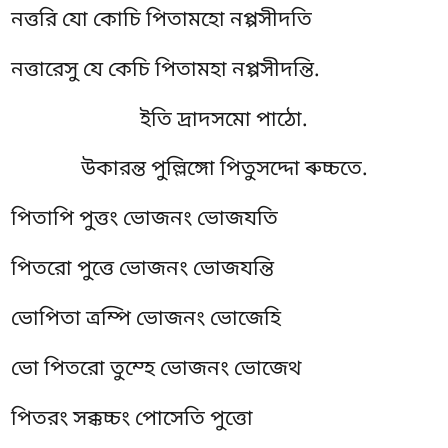
নত্তরি যো কোচি পিতামহো নপ্পসীদতি
নত্তারেসু যে কেচি পিতামহা নপ্পসীদন্তি.
ইতি দ্ৰাদসমো পাঠো.
উকারন্ত পুল্লিঙ্গো পিতুসদ্দো ৰুচ্চতে.
পিতাপি পুত্তং ভোজনং ভোজযতি
পিতরো পুত্তে ভোজনং ভোজযন্তি
ভোপিতা
ত্ৰম্পি ভোজনং ভোজেহি
ভো পিতরো তুম্হে ভোজনং ভোজেথ
পিতরং সক্কচ্চং পোসেতি পুত্তো