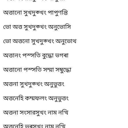
অত্তানো সুখদুক্খং পাপুণন্তি
ভো অত্ত সুখদুক্খং অনুভোসি
ভো অত্তনো সুখদুক্খং অনুভোথ
অত্তানং পস্সতি বুদ্ধো ভগৰা
অত্তানো
পস্সতি সম্মা সম্বুদ্ধো
অত্তনা সুখদুক্খং অনুভুত্তং
অত্তনেহি কম্মফলং অনুভুত্তং
অত্তনা সংসারসুখং নাম নত্থি
অত্তনেহি ভৰসুখং নাম নত্থি