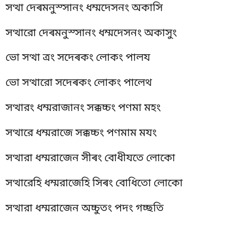
সত্থা দেৰমনুস্সানং ধম্মদেসনং অকাসি
সত্থারো দেৰমনুস্সানং ধম্মদেসনং অকাসুং
ভো সত্থা ত্ৰং সদেৰকং লোকং পালয
ভো সত্থারো সদেৰকং লোকং পালেথ
সত্থারং ধম্মরাজানং সক্কচ্চং পণমা মহং
সত্থারে ধম্মরাজে সক্কচ্চং পণমাম মযং
সত্থারা
ধম্মরাজেন সীৰং বোধীযতে লোকো
সত্থারেহি ধম্মরাজেহি সিৰং বোধিতো লোকো
সত্থারা ধম্মরাজেন অচ্চুতং পদং গচ্ছতি