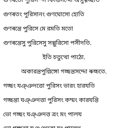
গুণৰতো পুরিসস্স কিত্তিসদ্দো অঙ্গুগ্গচ্ছতি
গুণৰতং পুরিসানং গুণঘোসো হোতি
গুণৰন্তে পুরিসে মে রমতি মতো
গুণৰন্তেসু পুরিসেসু সপ্পুরিসো পসীদতি.
ইতি চতুত্থো পাঠো.
অকারন্তপুল্লিঙ্গো গচ্ছন্তসদ্দো ৰুচ্চতে.
গচ্ছং যঞ্ঞদত্তো পুরিসং ভারং হারযতি
গচ্ছন্তা যঞ্ঞদত্তা পুরিসং কম্মং কারযন্তি
ভো গচ্ছং যঞ্ঞদত্ত ত্ৰং মং পালয