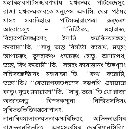
মহাৰিহারপটিসঙ্খরণত্থায হত্থকম্মং পটিৰেদেসুং.
রাজা হত্থকম্মকারকে মনুস্সে অদাসি. থেরা পঠমং
মাসং সব্বৰিহারে পটিসঙ্খরাপেত্ৰা রঞ্ঞো
আরোচেসুং – ‘‘নিট্ঠিতং, মহারাজ,
ৰিহারপটিসঙ্খরণং, ইদানি ধম্মৰিনযসঙ্গহং
করোমা’’তি. ‘‘সাধু ভন্তে ৰিসট্ঠা করোথ, ময্হং
আণাচক্কং
, তুম্হাকঞ্চ ধম্মচক্কং হোতু, আণাপেথ,
ভন্তে, কিং করোমী’’তি. ‘‘সঙ্গহং করোন্তানং ভিক্খূনং
সন্নিসজ্জট্ঠানং মহারাজা’’তি. ‘‘কত্থ করোমি,
ভন্তে’’তি? ‘‘ৰেভারপব্বতপস্সে সত্তপণ্ণি গুহাদ্ৰারে
কাতুং যুত্তং মহারাজা’’তি. ‘‘সাধু, ভন্তে’’তি খো রাজা
অজাতসত্তু ৰিস্সকম্মুনা
নিম্মিতসদিসং
সুৰিভত্তভিত্তিথম্ভসোপানং,
নানাৰিধমালাকম্মলতাকম্মৰিচিত্তং, অভিভৰন্তমিৰ
রাজভৰনৰিভূতিং, অৰহসন্তমিৰ দেৰৰিমানসিরিং,