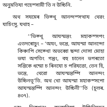
অনুমতিযা গহেস্সামী’তি ন উচ্চিনি.
অথ সযমেৰ ভিক্খূ আনন্দস্সত্থায থেরং
যাচিংসু. যথাহ –
‘‘ভিক্খূ আযস্মন্তং মহাকস্সপং
এতদৰোচুং – ‘অযং, ভন্তে, আযস্মা আনন্দো
কিঞ্চাপি সেক্খো অভব্বো ছন্দা দোসা মোহা
ভযা অগতিং গন্তুং, বহু চানেন ভগৰতো
সন্তিকে ধম্মো চ ৰিনযো চ পরিযত্তো, তেন হি,
ভন্তে, থেরো আযস্মন্তম্পি
আনন্দং
উচ্চিনতূ’তি. অথ খো আযস্মা মহাকস্সপো
আযস্মন্তম্পি আনন্দং উচ্চিনী’’তি (চূল়ৰ.
৪৩৭).