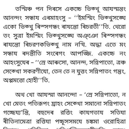
তস্মিঞ্চ পন দিৰসে একচ্চে ভিক্খূ আযস্মন্তং
আনন্দং সন্ধায এৰমাহংসু – ‘‘ইমস্মিং ভিক্খুসঙ্ঘে
একো ভিক্খু ৰিস্সগন্ধং ৰাযন্তো ৰিচরতী’’তি. থেরো
তং সুত্ৰা ইমস্মিং ভিক্খুসঙ্ঘে অঞ্ঞো ৰিস্সগন্ধং
ৰাযন্তো ৰিচরণকভিক্খু নাম নত্থি. অদ্ধা এতে মং
সন্ধায ৰদন্তীতি সংৰেগং আপজ্জি. একচ্চে নং
আহংসুযেৰ – ‘‘স্ৰে আৰুসো, আনন্দ, সন্নিপাতো, ত্ৰঞ্চ
সেক্খো সকরণীযো, তেন তে ন যুত্তং সন্নিপাতং গন্তুং,
অপ্পমত্তো হোহী’’তি.
অথ খো আযস্মা আনন্দো – ‘স্ৰে সন্নিপাতো, ন
খো মেতং পতিরূপং য্ৰাহং সেক্খো সমানো সন্নিপাতং
গচ্ছেয্য’ন্তি, বহুদেৰ রত্তিং কাযগতায সতিযা
ৰীতিনামেত্ৰা
রত্তিযা পচ্চূসসমযে চঙ্কমা ওরোহিত্ৰা