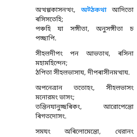
অত্থপ্পকাসনত্থং,
অট্ঠকথা
আদিতো
ৰসিসতেহি;
পঞ্চহি যা সঙ্গীতা, অনুসঙ্গীতা চ
পচ্ছাপি.
সীহল়দীপং পন আভতাথ, ৰসিনা
মহামহিন্দেন;
ঠপিতা সীহল়ভাসায, দীপৰাসীনমত্থায.
অপনেত্ৰান
ততোহং, সীহল়ভাসং
মনোরমং ভাসং;
তন্তিনযানুচ্ছৰিকং, আরোপেন্তো
ৰিগতদোসং.
সমযং অৰিলোমেন্তো, থেরানং