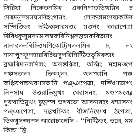
সিরিযা নিকেতনমিৰ একনিপাততিত্থমিৰ চ
দেৰমনুস্সনযনৰিহংগানং, লোকরামণেয্যকমিৰ
সম্পিণ্ডিতং দট্ঠব্বসারমণ্ডং মণ্ডপং কারাপেত্ৰা
ৰিৰিধকুসুমদামোলম্বকৰিনিগ্গলন্তচারুৰিতানং
নানারতনৰিচিত্তমণিকোট্টিমতলমিৰ চ, নং
নানাপুপ্ফূপহারৰিচিত্তসুপরিনিট্ঠিতভূমিকম্মং
ব্রহ্মৰিমানসদিসং অলঙ্করিত্ৰা, তস্মিং মহামণ্ডপে
পঞ্চসতানং ভিক্খূনং অনগ্ঘানি পঞ্চ
কপ্পিযপচ্চত্থরণসতানি পঞ্ঞপেত্ৰা, দক্খিণভাগং
নিস্সায উত্তরাভিমুখং থেরাসনং, মণ্ডপমজ্ঝে
পুরত্থাভিমুখং বুদ্ধস্স ভগৰতো আসনারহং ধম্মাসনং
পঞ্ঞপেত্ৰা, দন্তখচিতং বীজনিঞ্চেত্থ ঠপেত্ৰা,
ভিক্খুসঙ্ঘস্স আরোচাপেসি – ‘‘নিট্ঠিতং, ভন্তে, মম
কিচ্চ’’ন্তি.