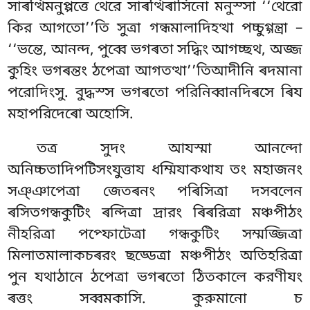
সাৰত্থিমনুপ্পত্তে থেরে সাৰত্থিৰাসিনো মনুস্সা ‘‘থেরো
কির আগতো’’তি সুত্ৰা গন্ধমালাদিহত্থা পচ্চুগ্গন্ত্ৰা –
‘‘ভন্তে, আনন্দ, পুব্বে ভগৰতা সদ্ধিং আগচ্ছথ, অজ্জ
কুহিং ভগৰন্তং
ঠপেত্ৰা আগতত্থা’’তিআদীনি ৰদমানা
পরোদিংসু. বুদ্ধস্স ভগৰতো পরিনিব্বানদিৰসে ৰিয
মহাপরিদেৰো অহোসি.
তত্র সুদং আযস্মা আনন্দো
অনিচ্চতাদিপটিসংযুত্তায ধম্মিযাকথায তং মহাজনং
সঞ্ঞাপেত্ৰা জেতৰনং পৰিসিত্ৰা দসবলেন
ৰসিতগন্ধকুটিং ৰন্দিত্ৰা দ্ৰারং ৰিৰরিত্ৰা মঞ্চপীঠং
নীহরিত্ৰা পপ্ফোটেত্ৰা গন্ধকুটিং সম্মজ্জিত্ৰা
মিলাতমালাকচৰরং ছড্ডেত্ৰা মঞ্চপীঠং অতিহরিত্ৰা
পুন যথাঠানে ঠপেত্ৰা ভগৰতো ঠিতকালে করণীযং
ৰত্তং সব্বমকাসি. কুরুমানো চ