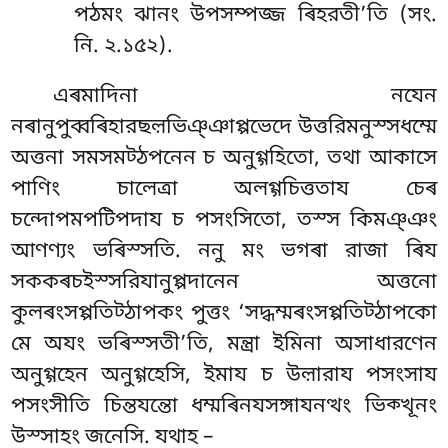
পঠমং ঝানং উপসম্পজ্জ ৰিহরতী’তি (সং.
নি. ২.১৫২).
এৰমাদিনা নযেন
নৰানুপুব্বৰিহারছল়ভিঞ্ঞাপ্পভেদে উত্তরিমনুস্সধম্মে
অত্তনা সমসমট্ঠপনেন চ অনুগ্গহিতো, তথা আকাসে
পাণিং চালেত্ৰা অলগ্গচিত্ততায চেৰ
চন্দোপমপটিপদায চ পসংসিতো, তস্স কিমঞ্ঞং
আণণ্যং ভৰিস্সতি. ননু মং ভগৰা রাজা ৰিয
সককৰচইস্সরিযানুপ্পদানেন অত্তনো
কুলৰংসপ্পতিট্ঠাপকং পুত্তং ‘সদ্ধম্মৰংসপ্পতিট্ঠাপকো
মে অযং ভৰিস্সতী’তি, মন্ত্ৰা ইমিনা অসাধারণেন
অনুগ্গহেন অনুগ্গহেসি, ইমায চ উল়ারায পসংসায
পসংসীতি চিন্তযন্তো ধম্মৰিনযসঙ্গাযনত্থং ভিক্খূনং
উস্সাহং জনেসি. যথাহ –