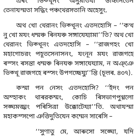
এৰং ভিক্খূনং অনুমতিযা উচ্চিনিতেন
তেনাযস্মতা সদ্ধিং পঞ্চথেরসতানি অহেসুং.
অথ খো থেরানং ভিক্খূনং এতদহোসি – ‘‘কত্থ
নু খো মযং ধম্মঞ্চ ৰিনযঞ্চ সঙ্গাযেয্যামা’’তি? অথ খো
থেরানং ভিক্খূনং এতদহোসি – ‘‘রাজগহং খো
মহাগোচরং পহূতসেনাসনং, যংনূন মযং রাজগহে
ৰস্সং ৰসন্তা ধম্মঞ্চ ৰিনযঞ্চ সঙ্গাযেয্যাম, ন অঞ্ঞে
ভিক্খূ রাজগহে ৰস্সং উপগচ্ছেয্যু’’ন্তি (চূল়ৰ. ৪৩৭).
কস্মা পন নেসং এতদহোসি? ‘‘ইদং পন
অম্হাকং থাৰরকম্মং, কোচি ৰিসভাগপুগ্গলো
সঙ্ঘমজ্ঝং পৰিসিত্ৰা উক্কোটেয্যা’’তি. অথাযস্মা
মহাকস্সপো ঞত্তিদুতিযেন কম্মেন সাৰেসি –
‘‘সুণাতু
মে, আৰুসো সঙ্ঘো, যদি