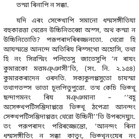
তস্মা ৰিনাপি ন সক্কা.
যদি এৰং সেক্খোপি সমানো ধম্মসঙ্গীতিযা
বহুকারত্তা থেরেন উচ্চিনিতব্বো অস্স, অথ কস্মা ন
উচ্চিনিতোতি? পরূপৰাদৰিৰজ্জনতো. থেরো হি
আযস্মন্তে আনন্দে অতিৰিয
ৰিস্সত্থো অহোসি, তথা
হি নং সিরস্মিং পলিতেসু জাতেসুপি ‘ন ৰাযং
কুমারকো মত্তমঞ্ঞাসী’তি, (সং. নি. ২.১৫৪)
কুমারকৰাদেন ওৰদতি. সক্যকুলপ্পসুতো চাযস্মা
তথাগতস্স ভাতা চূল়পিতুপুত্তো. তত্থ কেচি ভিক্খূ
ছন্দাগমনং ৰিয মঞ্ঞমানা – ‘‘বহূ
অসেক্খপটিসম্ভিদাপ্পত্তে ভিক্খূ ঠপেত্ৰা
আনন্দং
সেক্খপটিসম্ভিদাপ্পত্তং থেরো উচ্চিনী’’তি উপৰদেয্যুং.
তং পরূপৰাদং পরিৰজ্জেন্তো, ‘আনন্দং ৰিনা
ধম্মসঙ্গীতিং ন সক্কা কাতুং, ভিক্খূনংযেৰ নং