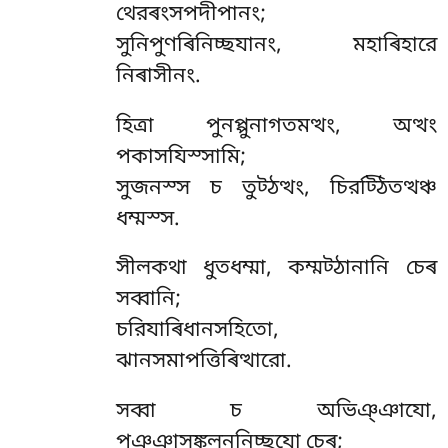
থেরৰংসপদীপানং;
সুনিপুণৰিনিচ্ছযানং, মহাৰিহারে
নিৰাসীনং.
হিত্ৰা পুনপ্পুনাগতমত্থং, অত্থং
পকাসযিস্সামি;
সুজনস্স চ তুট্ঠত্থং, চিরট্ঠিতত্থঞ্চ
ধম্মস্স.
সীলকথা ধুতধম্মা, কম্মট্ঠানানি চেৰ
সব্বানি;
চরিযাৰিধানসহিতো,
ঝানসমাপত্তিৰিত্থারো.
সব্বা চ অভিঞ্ঞাযো,
পঞ্ঞাসঙ্কলননিচ্ছযো চেৰ;