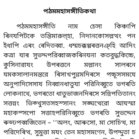
পঠমমহাসঙ্গীতিকথা
পঠমমহাসঙ্গীতি নাম চেসা কিঞ্চাপি
ৰিনযপিটকে তন্তিমারূল়্হা, নিদানকোসল্লত্থং পন
ইধাপি এৰং ৰেদিতব্বা. ধম্মচক্কপ্পৰত্তনঞ্হি আদিং
কত্ৰা যাৰ সুভদ্দপরিব্বাজকৰিনযনা কতবুদ্ধকিচ্চে,
কুসিনারাযং উপৰত্তনে মল্লানং সালৰনে
যমকসালানমন্তরে ৰিসাখপুণ্ণমদিৰসে পচ্চূসসমযে
অনুপাদিসেসায নিব্বানধাতুযা পরিনিব্বুতে ভগৰতি
লোকনাথে, ভগৰতো ধাতুভাজনদিৰসে সন্নিপতিতানং
সত্তন্নং ভিক্খুসতসহস্সানং সঙ্ঘত্থেরো আযস্মা
মহাকস্সপো সত্তাহপরিনিব্বুতে ভগৰতি সুভদ্দেন
ৰুড্ঢপব্বজিতেন – ‘‘অলং, আৰুসো, মা সোচিত্থ, মা
পরিদেৰিত্থ, সুমুত্তা মযং তেন মহাসমণেন, উপদ্দুতা চ