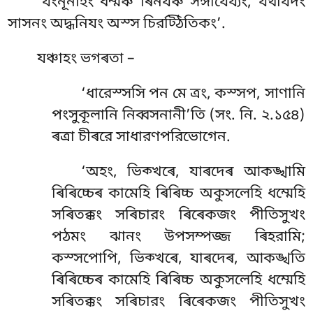
‘যংনূনাহং ধম্মঞ্চ ৰিনযঞ্চ সঙ্গাযেয্যং, যথযিদং
সাসনং অদ্ধনিযং অস্স চিরট্ঠিতিকং’.
যঞ্চাহং ভগৰতা –
‘ধারেস্সসি পন মে ত্ৰং, কস্সপ, সাণানি
পংসুকূলানি নিব্বসনানী’তি (সং. নি. ২.১৫৪)
ৰত্ৰা চীৰরে সাধারণপরিভোগেন.
‘অহং, ভিক্খৰে, যাৰদেৰ আকঙ্খামি
ৰিৰিচ্চেৰ কামেহি ৰিৰিচ্চ অকুসলেহি ধম্মেহি
সৰিতক্কং সৰিচারং ৰিৰেকজং পীতিসুখং
পঠমং
ঝানং উপসম্পজ্জ ৰিহরামি;
কস্সপোপি, ভিক্খৰে, যাৰদেৰ, আকঙ্খতি
ৰিৰিচ্চেৰ কামেহি ৰিৰিচ্চ অকুসলেহি ধম্মেহি
সৰিতক্কং সৰিচারং ৰিৰেকজং পীতিসুখং