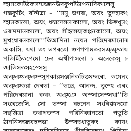
ন্হানকোট্ঠকসম্মজ্জনউদকুপট্ঠাপনাদিকালেসু
গন্ধকুটিং ৰন্দিত্ৰা – ‘‘ননু ভগৰা, অযং তুম্হাকং
ন্হানকালো, অযং ধম্মদেসনাকালো, অযং ভিক্খূনং
ওৰাদদানকালো, অযং সীহসেয্যকপ্পনকালো, অযং
মুখধোৰনকালো’’তিআদিনা নযেন পরিদেৰমানোৰ
অকাসি, যথা তং ভগৰতো গুণগণামতরসঞ্ঞুতায
পতিট্ঠিতপেমো চেৰ অখীণাসৰো চ অনেকেসু চ
জাতিসতসহস্সেসু
অঞ্ঞমঞ্ঞস্সূপকারসঞ্জনিতচিত্তমদ্দৰো. তমেনং
অঞ্ঞতরা দেৰতা – ‘‘ভন্তে, আনন্দ, তুম্হে এৰং
পরিদেৰমানা কথং অঞ্ঞে অস্সাসেস্সথা’’তি
সংৰেজেসি. সো তস্সা ৰচনেন সংৰিগ্গহদযো
সন্থম্ভিত্ৰা তথাগতস্স পরিনিব্বানতো পভুতি
ঠাননিসজ্জবহুলত্তা উস্সন্নধাতুকং কাযং