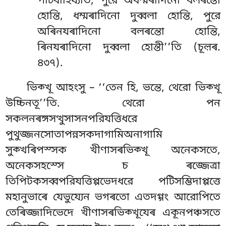
পটিবাহিয্যতি; পুরে অধম্মৰাদিনো বলৰন্তো
হোন্তি, ধম্মৰাদিনো দুব্বলা হোন্তি, পুরে
অৰিনযৰাদিনো বলৰন্তো হোন্তি,
ৰিনযৰাদিনো দুব্বলা হোন্তী’’তি (চূল়ৰ.
৪৩৭).
ভিক্খূ আহংসু – ‘‘তেন হি, ভন্তে, থেরো ভিক্খূ
উচ্চিনতূ’’তি. থেরো পন
সকলনৰঙ্গসত্থুসাসনপরিযত্তিধরে
পুথুজ্জনসোতাপন্নসকদাগামিঅনাগামি
সুক্খৰিপস্সক খীণাসৰভিক্খূ অনেকসতে,
অনেকসহস্সে চ
ৰজ্জেত্ৰা
তিপিটকসব্বপরিযত্তিপ্পভেদধরে পটিসম্ভিদাপ্পত্তে
মহানুভাৰে যেভুয্যেন ভগৰতো এতদগ্গং আরোপিতে
তেৰিজ্জাদিভেদে খীণাসৰভিক্খূযেৰ একূনপঞ্চসতে