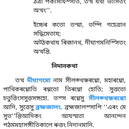
ঠত্ৰা পকাসযিস্সতি, তত্থ যথা ভাসিতং
অত্থং’’.
ইচ্চেৰ কতো তস্মা, তম্পি গহেত্ৰান
সদ্ধিমেতায;
অট্ঠকথায ৰিজানথ, দীঘাগমনিস্সিতং
অত্থন্তি.
নিদানকথা
তত্থ
দীঘাগমো
নাম সীলক্খন্ধৰগ্গো, মহাৰগ্গো,
পাথিকৰগ্গোতি ৰগ্গতো তিৰগ্গো হোতি; সুত্ততো
চতুত্তিংসসুত্তসঙ্গহো. তস্স ৰগ্গেসু
সীলক্খন্ধৰগ্গো
আদি, সুত্তেসু
ব্রহ্মজালং.
ব্রহ্মজালস্সাপি ‘‘এৰং
মে
সুত’’ন্তিআদিকং আযস্মতা আনন্দেন
পঠমমহাসঙ্গীতিকালে ৰুত্তং নিদানমাদি.