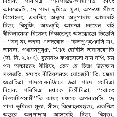
ৰিহারং পৰিসিত্ৰা ‘‘নিপজ্জিস্সামী’’তি কাযং
আৰজ্জেসি, দ্ৰে পাদা ভূমিতো মুত্তা, অপত্তঞ্চ সীসং
বিম্বোহনং, এতস্মিং অন্তরে অনুপাদায আসৰেহি
চিত্তং ৰিমুচ্চি. অযঞ্হি আযস্মা চঙ্কমেন বহি
ৰীতিনামেত্ৰা ৰিসেসং নিব্বত্তেতুং অসক্কোন্তো চিন্তেসি
– ‘‘ননু মং ভগৰা এতদৰোচ – ‘কতপুঞ্ঞোসি ত্ৰং,
আনন্দ, পধানমনুযুঞ্জ, খিপ্পং হোহিসি অনাসৰো’তি
(দী. নি. ২.২০৭). বুদ্ধানঞ্চ কথাদোসো নাম নত্থি, মম
পন অচ্চারদ্ধং ৰীরিযং, তেন মে চিত্তং উদ্ধচ্চায
সংৰত্ততি. হন্দাহং ৰীরিযসমতং যোজেমী’’তি, চঙ্কমা
ওরোহিত্ৰা পাদধোৰনট্ঠানে ঠত্ৰা পাদে ধোৰিত্ৰা
ৰিহারং পৰিসিত্ৰা মঞ্চকে নিসীদিত্ৰা, ‘‘থোকং
ৰিস্সমিস্সামী’’তি কাযং মঞ্চকে অপনামেসি. দ্ৰে
পাদা ভূমিতো মুত্তা, সীসং বিম্বোহনমপ্পত্তং, এতস্মিং
অন্তরে অনুপাদায আসৰেহি চিত্তং ৰিমুত্তং,