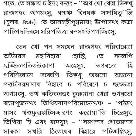
গতে, তে সন্ধায চ ইদং ৰুত্তং – ‘‘অথ খো থেরা ভিক্খূ
রাজগহং অগমংসু, ধম্মঞ্চ ৰিনযঞ্চ
সঙ্গাযিতু’’ন্তি
(চূল়ৰ. ৪৩৮). তে আসল়্হীপুণ্ণমাযং উপোসথং কত্ৰা
পাটিপদদিৰসে সন্নিপতিত্ৰা ৰস্সং উপগচ্ছিংসু.
তেন খো পন সমযেন রাজগহং পরিৰারেত্ৰা
অট্ঠারস মহাৰিহারা হোন্তি, তে সব্বেপি
ছড্ডিতপতিতউক্লাপা অহেসুং. ভগৰতো হি
পরিনিব্বানে সব্বেপি ভিক্খূ অত্তনো অত্তনো
পত্তচীৰরমাদায ৰিহারে চ পরিৰেণে চ ছড্ডেত্ৰা
অগমংসু. তত্থ কতিকৰত্তং কুরুমানা থেরা ভগৰতো
ৰচনপূজনত্থং তিত্থিযৰাদপরিমোচনত্থঞ্চ – ‘পঠমং
মাসং খণ্ডফুল্লপ্পটিসঙ্খরণং করোমা’তি চিন্তেসুং.
তিত্থিযা হি এৰং ৰদেয্যুং – ‘‘সমণস্স গোতমস্স
সাৰকা সত্থরি ঠিতেযেৰ ৰিহারে পটিজগ্গিংসু,