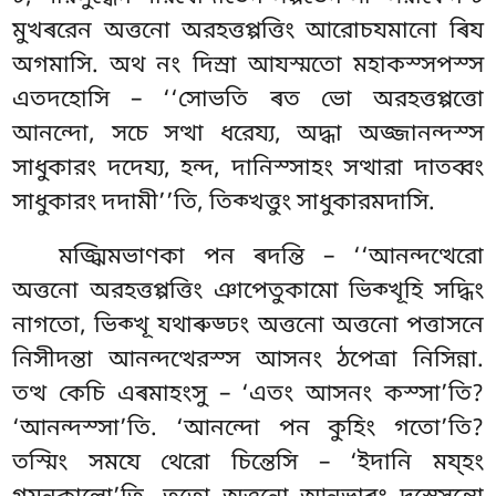
মুখৰরেন অত্তনো অরহত্তপ্পত্তিং আরোচযমানো ৰিয
অগমাসি. অথ নং দিস্ৰা আযস্মতো মহাকস্সপস্স
এতদহোসি – ‘‘সোভতি ৰত ভো অরহত্তপ্পত্তো
আনন্দো, সচে সত্থা ধরেয্য, অদ্ধা অজ্জানন্দস্স
সাধুকারং দদেয্য, হন্দ
, দানিস্সাহং সত্থারা দাতব্বং
সাধুকারং দদামী’’তি, তিক্খত্তুং সাধুকারমদাসি.
মজ্ঝিমভাণকা পন ৰদন্তি – ‘‘আনন্দত্থেরো
অত্তনো অরহত্তপ্পত্তিং ঞাপেতুকামো ভিক্খূহি সদ্ধিং
নাগতো, ভিক্খূ যথাৰুড্ঢং অত্তনো অত্তনো পত্তাসনে
নিসীদন্তা আনন্দত্থেরস্স আসনং ঠপেত্ৰা নিসিন্না.
তত্থ কেচি এৰমাহংসু – ‘এতং আসনং কস্সা’তি?
‘আনন্দস্সা’তি. ‘আনন্দো পন কুহিং গতো’তি?
তস্মিং সমযে থেরো চিন্তেসি – ‘ইদানি ময্হং