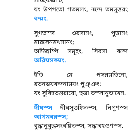
সচ্ছিকত্ৰা চ;
যং উপগতো গতমলং, ৰন্দে তমনুত্তরং
ধম্মং.
সুগতস্স ওরসানং, পুত্তানং
মারসেনমথনানং;
অট্ঠন্নম্পি সমূহং, সিরসা ৰন্দে
অরিযসঙ্ঘং.
ইতি
মে পসন্নমতিনো,
রতনত্তযৰন্দনামযং পুঞ্ঞং;
যং সুৰিহতন্তরাযো, হুত্ৰা তস্সানুভাৰেন.
দীঘস্স
দীঘসুত্তঙ্কিতস্স, নিপুণস্স
আগমৰরস্স;
বুদ্ধানুবুদ্ধসংৰণ্ণিতস্স, সদ্ধাৰহগুণস্স.