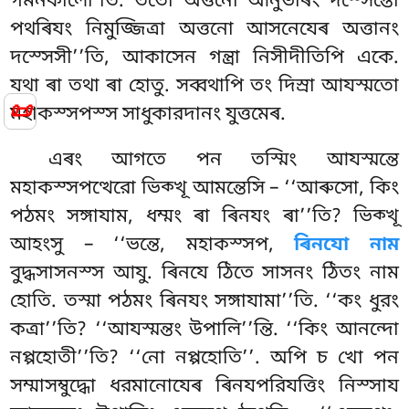
গমনকালো’তি. ততো অত্তনো আনুভাৰং দস্সেন্তো
পথৰিযং নিমুজ্জিত্ৰা অত্তনো আসনেযেৰ অত্তানং
দস্সেসী’’তি, আকাসেন গন্ত্ৰা নিসীদীতিপি একে.
যথা ৰা তথা ৰা হোতু. সব্বথাপি তং দিস্ৰা আযস্মতো
📜
মহাকস্সপস্স সাধুকারদানং যুত্তমেৰ.
এৰং আগতে পন তস্মিং আযস্মন্তে
মহাকস্সপত্থেরো ভিক্খূ আমন্তেসি – ‘‘আৰুসো, কিং
পঠমং সঙ্গাযাম, ধম্মং ৰা ৰিনযং ৰা’’তি? ভিক্খূ
আহংসু – ‘‘ভন্তে, মহাকস্সপ,
ৰিনযো নাম
বুদ্ধসাসনস্স আযু. ৰিনযে ঠিতে সাসনং ঠিতং নাম
হোতি. তস্মা পঠমং ৰিনযং সঙ্গাযামা’’তি. ‘‘কং ধুরং
কত্ৰা’’তি? ‘‘আযস্মন্তং উপালি’’ন্তি. ‘‘কিং আনন্দো
নপ্পহোতী’’তি? ‘‘নো নপ্পহোতি’’. অপি চ খো পন
সম্মাসম্বুদ্ধো ধরমানোযেৰ ৰিনযপরিযত্তিং নিস্সায