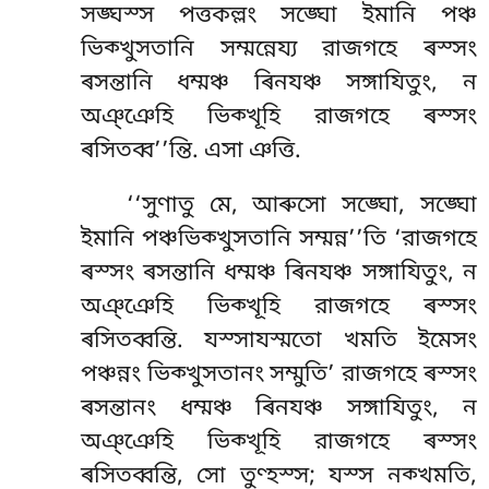
সঙ্ঘস্স পত্তকল্লং সঙ্ঘো ইমানি পঞ্চ
ভিক্খুসতানি সম্মন্নেয্য রাজগহে ৰস্সং
ৰসন্তানি ধম্মঞ্চ ৰিনযঞ্চ সঙ্গাযিতুং, ন
অঞ্ঞেহি ভিক্খূহি রাজগহে ৰস্সং
ৰসিতব্ব’’ন্তি. এসা ঞত্তি.
‘‘সুণাতু মে, আৰুসো সঙ্ঘো, সঙ্ঘো
ইমানি পঞ্চভিক্খুসতানি সম্মন্ন’’তি ‘রাজগহে
ৰস্সং ৰসন্তানি ধম্মঞ্চ ৰিনযঞ্চ সঙ্গাযিতুং, ন
অঞ্ঞেহি ভিক্খূহি রাজগহে ৰস্সং
ৰসিতব্বন্তি. যস্সাযস্মতো খমতি ইমেসং
পঞ্চন্নং
ভিক্খুসতানং সম্মুতি’ রাজগহে ৰস্সং
ৰসন্তানং ধম্মঞ্চ ৰিনযঞ্চ সঙ্গাযিতুং, ন
অঞ্ঞেহি ভিক্খূহি রাজগহে ৰস্সং
ৰসিতব্বন্তি, সো তুণ্হস্স; যস্স নক্খমতি,