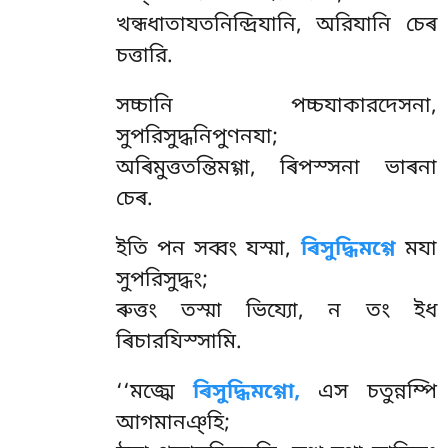
খন্ধধাতাযতনিন্দ্রিযানি, অরিযানি চেৰ
চত্তারি.
সচ্চানি
পচ্চযাকারদেসনা,
সুপরিসুদ্ধনিপুণনযা;
অৰিমুত্ততন্তিমগ্গা, ৰিপস্সনা ভাৰনা
চেৰ.
ইতি
পন সব্বং যস্মা,
ৰিসুদ্ধিমগ্গে
মযা
সুপরিসুদ্ধং;
ৰুত্তং তস্মা ভিয্যো, ন তং ইধ
ৰিচারযিস্সামি.
‘‘মজ্ঝে
ৰিসুদ্ধিমগ্গো,
এস চতুন্নম্পি
আগমানঞ্হি;