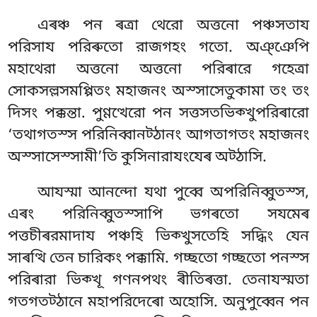
এৰঞ্চ পন ৰত্ৰা থেরো অত্তনো পঞ্চসতায
পরিসায পরিৰুতো রাজগহং গতো. অঞ্ঞেপি
মহাথেরা অত্তনো অত্তনো পরিৰারে গহেত্ৰা
সোকসল্লসমপ্পিতং মহাজনং অস্সাসেতুকামা তং তং
দিসং পক্কন্তা. পুণ্ণত্থেরো পন সত্তসতভিক্খুপরিৰারো
‘তথাগতস্স পরিনিব্বানট্ঠানং আগতাগতং মহাজনং
অস্সাসেস্সামী’তি কুসিনারাযংযেৰ অট্ঠাসি.
আযস্মা আনন্দো যথা পুব্বে অপরিনিব্বুতস্স,
এৰং পরিনিব্বুতস্সাপি ভগৰতো সযমেৰ
পত্তচীৰরমাদায পঞ্চহি ভিক্খুসতেহি সদ্ধিং যেন
সাৰত্থি তেন চারিকং পক্কামি. গচ্ছতো গচ্ছতো পনস্স
পরিৰারা ভিক্খূ গণনপথং ৰীতিৰত্তা. তেনাযস্মতা
গতগতট্ঠানে মহাপরিদেৰো অহোসি
. অনুপুব্বেন পন