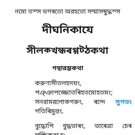
নমো তস্স ভগৰতো অরহতো সম্মাসম্বুদ্ধস্স
দীঘনিকাযে
সীলক্খন্ধৰগ্গট্ঠকথা
গন্থারম্ভকথা
করুণাসীতলহদযং
,
পঞ্ঞাপজ্জোতৰিহতমোহতমং;
সনরামরলোকগরুং, ৰন্দে
সুগতং
গতিৰিমুত্তং.
বুদ্ধোপি বুদ্ধভাৰং, ভাৰেত্ৰা চেৰ