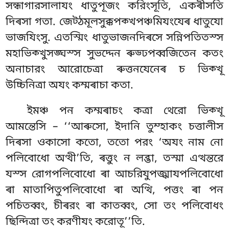
সন্ধাগারসালাযং ধাতুপূজং করিংসূতি, একৰীসতি
দিৰসা গতা. জেট্ঠমূলসুক্কপক্খপঞ্চমিযংযেৰ ধাতুযো
ভাজযিংসু. এতস্মিং ধাতুভাজনদিৰসে সন্নিপতিতস্স
মহাভিক্খুসঙ্ঘস্স সুভদ্দেন ৰুড্ঢপব্বজিতেন কতং
অনাচারং আরোচেত্ৰা ৰুত্তনযেনেৰ চ ভিক্খূ
উচ্চিনিত্ৰা অযং কম্মৰাচা কতা.
ইমঞ্চ পন কম্মৰাচং কত্ৰা থেরো ভিক্খূ
আমন্তেসি – ‘‘আৰুসো, ইদানি তুম্হাকং চত্তালীস
দিৰসা ওকাসো কতো, ততো পরং ‘অযং নাম নো
পলিবোধো অত্থী’তি, ৰত্তুং ন লব্ভা, তস্মা এত্থন্তরে
যস্স রোগপলিবোধো ৰা আচরিযুপজ্ঝাযপলিবোধো
ৰা মাতাপিতুপলিবোধো ৰা অত্থি, পত্তং ৰা পন
পচিতব্বং, চীৰরং ৰা কাতব্বং, সো তং পলিবোধং
ছিন্দিত্ৰা তং করণীযং করোতূ’’তি.