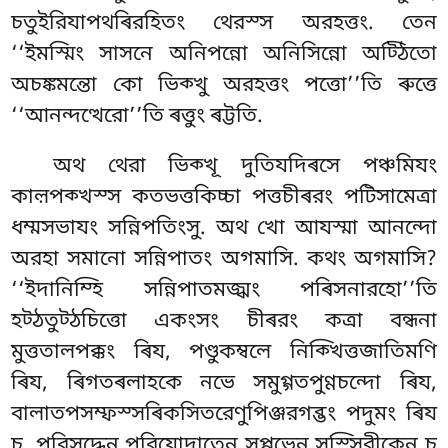
চতুইরিযাপথৰিরহিতং থেরস্স অরহত্তং. তেন
‘‘ইমস্মিং সাসনে অনিপন্নো অনিসিন্নো অট্ঠিতো
অচঙ্কমন্তো কো ভিক্খু অরহত্তং পত্তো’’তি ৰুত্তে
‘‘আনন্দত্থেরো’’তি ৰত্তুং ৰট্টতি.
অথ থেরা ভিক্খূ দুতিযদিৰসে পঞ্চমিযং
কাল়পক্খস্স কতভত্তকিচ্চা পত্তচীৰরং পটিসামেত্ৰা
ধম্মসভাযং সন্নিপতিংসু. অথ খো আযস্মা আনন্দো
অরহা সমানো সন্নিপাতং অগমাসি. কথং অগমাসি?
‘‘ইদানিম্হি সন্নিপাতমজ্ঝং পৰিসনারহো’’তি
হট্ঠতুট্ঠচিত্তো একংসং চীৰরং কত্ৰা বন্ধনা
মুত্ততালপক্কং ৰিয, পণ্ডুকম্বলে নিক্খিত্তজাতিমণি
ৰিয, ৰিগতৰলাহকে নভে সমুগ্গতপুণ্ণচন্দো ৰিয,
বালাতপসম্ফস্সৰিকসিতরেণুপিঞ্জরগব্ভং পদুমং ৰিয
চ, পরিসুদ্ধেন পরিযোদাতেন সপ্পভেন সস্সিরীকেন চ