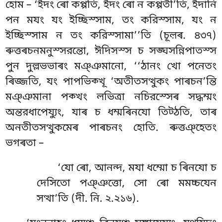
হোম – ‘ইদং ৰো কপ্পতি, ইদং ৰো ন কপ্পতী’তি, ইদানি
পন মযং যং ইচ্ছিস্সাম, তং করিস্সাম, যং ন
ইচ্ছিস্সাম ন তং করিস্সামা’’তি (চূল়ৰ. ৪৩৭)
ৰুত্তৰচনমনুস্সরন্তো, ঈদিসস্স চ সঙ্ঘসন্নিপাতস্স
পুন দুল্লভভাৰং মঞ্ঞমানো, ‘‘ঠানং
খো পনেতং
ৰিজ্জতি, যং পাপভিক্খূ ‘অতীতসত্থুকং পাৰচন’ন্তি
মঞ্ঞমানা
পক্খং লভিত্ৰা নচিরস্সেৰ সদ্ধম্মং
অন্তরধাপেয্যুং, যাৰ চ ধম্মৰিনযো তিট্ঠতি, তাৰ
অনতীতসত্থুকমেৰ পাৰচনং হোতি. ৰুত্তঞ্হেতং
ভগৰতা –
‘যো ৰো, আনন্দ, মযা ধম্মো চ ৰিনযো চ
দেসিতো পঞ্ঞত্তো, সো ৰো মমচ্চযেন
সত্থা’তি (দী. নি. ২.২১৬).