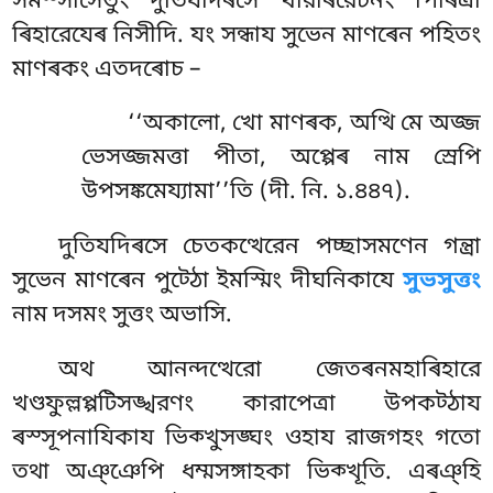
সমস্সাসেতুং দুতিযদিৰসে খীরৰিরেচনং পিৰিত্ৰা
ৰিহারেযেৰ নিসীদি. যং সন্ধায সুভেন মাণৰেন পহিতং
মাণৰকং এতদৰোচ –
‘‘অকালো, খো মাণৰক, অত্থি মে অজ্জ
ভেসজ্জমত্তা পীতা, অপ্পেৰ নাম স্ৰেপি
উপসঙ্কমেয্যামা’’তি (দী. নি. ১.৪৪৭).
দুতিযদিৰসে চেতকত্থেরেন পচ্ছাসমণেন গন্ত্ৰা
সুভেন মাণৰেন পুট্ঠো ইমস্মিং দীঘনিকাযে
সুভসুত্তং
নাম দসমং সুত্তং অভাসি.
অথ আনন্দত্থেরো জেতৰনমহাৰিহারে
খণ্ডফুল্লপ্পটিসঙ্খরণং
কারাপেত্ৰা উপকট্ঠায
ৰস্সূপনাযিকায ভিক্খুসঙ্ঘং ওহায রাজগহং গতো
তথা অঞ্ঞেপি ধম্মসঙ্গাহকা ভিক্খূতি. এৰঞ্হি