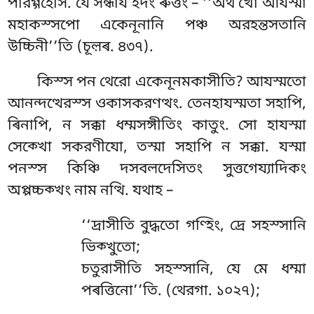
পরিগ্গহেসি. যে সন্ধায ইদং ৰুত্তং – ‘‘অথ খো আযস্মা
মহাকস্সপো একেনূনানি পঞ্চ অরহন্তসতানি
উচ্চিনী’’তি (চূল়ৰ. ৪৩৭).
কিস্স পন থেরো একেনূনমকাসীতি? আযস্মতো
আনন্দত্থেরস্স ওকাসকরণত্থং. তেনহাযস্মতা সহাপি,
ৰিনাপি, ন সক্কা ধম্মসঙ্গীতিং কাতুং. সো হাযস্মা
সেক্খো সকরণীযো, তস্মা সহাপি ন সক্কা. যস্মা
পনস্স কিঞ্চি দসবলদেসিতং সুত্তগেয্যাদিকং
অপ্পচ্চক্খং নাম নত্থি. যথাহ –
‘‘দ্ৰাসীতি বুদ্ধতো গণ্হিং, দ্ৰে সহস্সানি
ভিক্খুতো;
চতুরাসীতি সহস্সানি, যে মে ধম্মা
পৰত্তিনো’’তি. (থেরগা. ১০২৭);