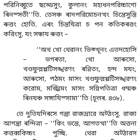
পরিনিব্বুতে ছড্ডেসুং, কুলানং মহাধনপরিচ্চাগো
ৰিনস্সতী’’তি. তেসঞ্চ ৰাদপরিমোচনত্থং চিন্তেসুন্তি
ৰুত্তং হোতি. এৰং চিন্তযিত্ৰা চ পন কতিকৰত্তং
করিংসু. যং সন্ধায ৰুত্তং –
‘‘অথ খো থেরানং ভিক্খূনং এতদহোসি
– ভগৰতা, খো আৰুসো,
খণ্ডফুল্লপ্পটিসঙ্খরণং ৰণ্ণিতং, হন্দ মযং,
আৰুসো, পঠমং মাসং খণ্ডফুল্লপ্পটিসঙ্খরণং
করোম, মজ্ঝিমং মাসং সন্নিপতিত্ৰা ধম্মঞ্চ
ৰিনযঞ্চ সঙ্গাযিস্সামা’’তি (চূল়ৰ. ৪৩৮).
তে দুতিযদিৰসে গন্ত্ৰা রাজদ্ৰারে অট্ঠংসু. রাজা
আগন্ত্ৰা ৰন্দিত্ৰা – ‘‘কিং ভন্তে, আগতত্থা’’তি অত্তনা
কত্তব্বকিচ্চং পুচ্ছি. থেরা অট্ঠারস