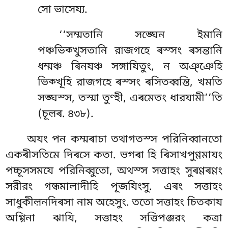
সো ভাসেয্য.
‘‘সম্মতানি সঙ্ঘেন ইমানি
পঞ্চভিক্খুসতানি রাজগহে ৰস্সং ৰসন্তানি
ধম্মঞ্চ ৰিনযঞ্চ সঙ্গাযিতুং, ন অঞ্ঞেহি
ভিক্খূহি রাজগহে ৰস্সং ৰসিতব্বন্তি, খমতি
সঙ্ঘস্স, তস্মা তুণ্হী, এৰমেতং ধারযামী’’তি
(চূল়ৰ. ৪৩৮).
অযং
পন কম্মৰাচা তথাগতস্স পরিনিব্বানতো
একৰীসতিমে দিৰসে কতা. ভগৰা হি ৰিসাখপুণ্ণমাযং
পচ্চূসসমযে পরিনিব্বুতো, অথস্স সত্তাহং সুৰণ্ণৰণ্ণং
সরীরং গন্ধমালাদীহি পূজযিংসু. এৰং সত্তাহং
সাধুকীল়নদিৰসা নাম অহেসুং. ততো সত্তাহং চিতকায
অগ্গিনা ঝাযি, সত্তাহং সত্তিপঞ্জরং কত্ৰা