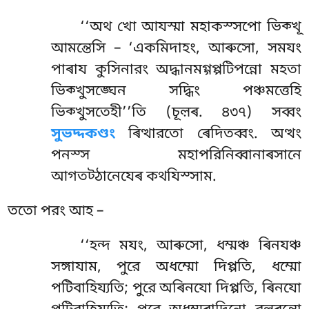
‘‘অথ খো আযস্মা মহাকস্সপো ভিক্খূ
আমন্তেসি – ‘একমিদাহং, আৰুসো, সমযং
পাৰায কুসিনারং অদ্ধানমগ্গপ্পটিপন্নো মহতা
ভিক্খুসঙ্ঘেন সদ্ধিং পঞ্চমত্তেহি
ভিক্খুসতেহী’’তি (চূল়ৰ. ৪৩৭) সব্বং
সুভদ্দকণ্ডং
ৰিত্থারতো ৰেদিতব্বং. অত্থং
পনস্স মহাপরিনিব্বানাৰসানে
আগতট্ঠানেযেৰ কথযিস্সাম.
ততো পরং আহ –
‘‘হন্দ মযং, আৰুসো, ধম্মঞ্চ ৰিনযঞ্চ
সঙ্গাযাম, পুরে অধম্মো দিপ্পতি, ধম্মো
পটিবাহিয্যতি; পুরে অৰিনযো দিপ্পতি, ৰিনযো