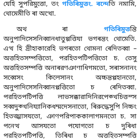
যেহি সুপরিমুত্তো, তং
গতিৰিমুত্তং. ৰন্দে
তি নমামি,
থোমেমীতি ৰা অত্থো.
অথ ৰা
গতিৰিমুত্ত
ন্তি
অনুপাদিসেসনিব্বানধাতুপ্পত্তিযা ভগৰন্তং থোমেতি.
এত্থ হি দ্ৰীহাকারেহি ভগৰতো থোমনা ৰেদিতব্বা –
অত্তহিতসম্পত্তিতো, পরহিতপটিপত্তিতো চ. তেসু
অত্তহিতসম্পত্তি অনাৰরণঞাণাধিগমতো, সৰাসনানং
সব্বেসং কিলেসানং অচ্চন্তপ্পহানতো,
অনুপাদিসেসনিব্বানপ্পত্তিতো চ ৰেদিতব্বা.
পরহিতপটিপত্তি লাভসক্কারাদিনিরপেক্খচিত্তস্স
সব্বদুক্খনিয্যানিকধম্মদেসনাতো, ৰিরুদ্ধেসুপি নিচ্চং
হিতজ্ঝাসযতো, ঞাণপরিপাককালাগমনতো চ. সা
পনেত্থ আসযতো পযোগতো চ দুৰিধা
পরহিতপটিপত্তি, তিৰিধা চ অত্তহিতসম্পত্তি