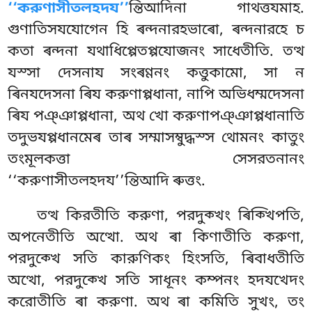
‘‘করুণাসীতলহদয’’
ন্তিআদিনা গাথত্তযমাহ.
গুণাতিসযযোগেন হি ৰন্দনারহভাৰো, ৰন্দনারহে চ
কতা ৰন্দনা যথাধিপ্পেতপ্পযোজনং সাধেতীতি. তত্থ
যস্সা দেসনায সংৰণ্ণনং কত্তুকামো, সা ন
ৰিনযদেসনা ৰিয করুণাপ্পধানা, নাপি অভিধম্মদেসনা
ৰিয পঞ্ঞাপ্পধানা, অথ খো করুণাপঞ্ঞাপ্পধানাতি
তদুভযপ্পধানমেৰ তাৰ সম্মাসম্বুদ্ধস্স থোমনং কাতুং
তংমূলকত্তা সেসরতনানং
‘‘করুণাসীতলহদয’’ন্তিআদি ৰুত্তং.
তত্থ
কিরতীতি করুণা, পরদুক্খং ৰিক্খিপতি,
অপনেতীতি অত্থো. অথ ৰা কিণাতীতি করুণা,
পরদুক্খে সতি কারুণিকং হিংসতি, ৰিবাধতীতি
অত্থো, পরদুক্খে সতি সাধূনং
কম্পনং হদযখেদং
করোতীতি ৰা করুণা. অথ ৰা কমিতি সুখং, তং