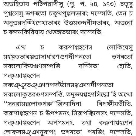
অত্তহিতায পটিপন্নাদীসু (পু. প. ২৪, ১৭৩) চতূসু
পুগ্গলেসু ভগৰতো চতুত্থপুগ্গলভাৰং দস্সেতি. তেন চ
অনুত্তরদক্খিণেয্যভাৰং উত্তমৰন্দনীযভাৰং, অত্তনো
চ ৰন্দনকিরিযায খেত্তঙ্গতভাৰং দস্সেতি.
এত্থ চ করুণাগ্গহণেন লোকিযেসু
মহগ্গতভাৰপ্পত্তাসাধারণগুণদীপনতো ভগৰতো
সব্বলোকিযগুণসম্পত্তি
দস্সিতা হোতি,
পঞ্ঞাগ্গহণেন
সব্বঞ্ঞুতঞ্ঞাণপদট্ঠানমগ্গঞাণদীপনতো
সব্বলোকুত্তরগুণসম্পত্তি. তদুভযগ্গহণসিদ্ধো হি অত্থো
‘‘সনরামরলোকগরু’’ন্তিআদিনা ৰিপঞ্চীযতীতি.
করুণাগ্গহণেন চ উপগমনং নিরুপক্কিলেসং
দস্সেতি,
পঞ্ঞাগ্গহণেন অপগমনং. তথা করুণাগ্গহণেন
লোকসমঞ্ঞানুরূপং ভগৰতো পৰত্তিং দস্সেতি,