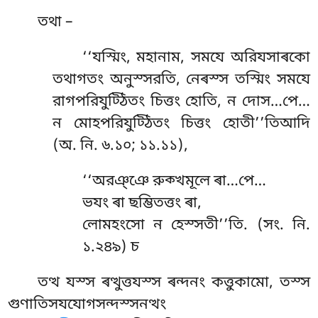
তথা –
‘‘যস্মিং, মহানাম, সমযে অরিযসাৰকো
তথাগতং অনুস্সরতি, নেৰস্স তস্মিং সমযে
রাগপরিযুট্ঠিতং চিত্তং হোতি, ন দোস…পে…
ন মোহপরিযুট্ঠিতং চিত্তং হোতী’’তিআদি
(অ. নি. ৬.১০; ১১.১১),
‘‘অরঞ্ঞে রুক্খমূলে ৰা…পে…
ভযং ৰা ছম্ভিতত্তং ৰা,
লোমহংসো ন হেস্সতী’’তি. (সং. নি.
১.২৪৯) চ
তত্থ যস্স ৰত্থুত্তযস্স ৰন্দনং কত্তুকামো, তস্স
গুণাতিসযযোগসন্দস্সনত্থং