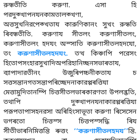
রুন্ধতীতি করুণা. এসা হি
পরদুক্খাপনযনকামতালক্খণা,
অত্তসুখনিরপেক্খতায কারুণিকানং সুখং রুন্ধতি
ৰিবন্ধতীতি. করুণায সীতলং করুণাসীতলং,
করুণাসীতলং হদযং অস্সাতি করুণাসীতলহদযো,
তং
করুণাসীতলহদযং.
তত্থ কিঞ্চাপি পরেসং
হিতোপসংহারসুখাদিঅপরিহানিচ্ছনসভাৰতায,
ব্যাপাদারতীনং উজুৰিপচ্চনীকতায চ
সত্তসন্তানগতসন্তাপৰিচ্ছেদনাকারপ্পৰত্তিযা
মেত্তামুদিতানম্পি চিত্তসীতলভাৰকারণতা উপলব্ভতি,
তথাপি
দুক্খাপনযনাকারপ্পৰত্তিযা
পরূপতাপাসহনরসা অৰিহিংসাভূতা করুণা ৰিসেসেন
ভগৰতো চিত্তস্স চিত্তপস্সদ্ধি ৰিয
সীতীভাৰনিমিত্তন্তি ৰুত্তং
‘‘করুণাসীতলহদয’’
ন্তি.