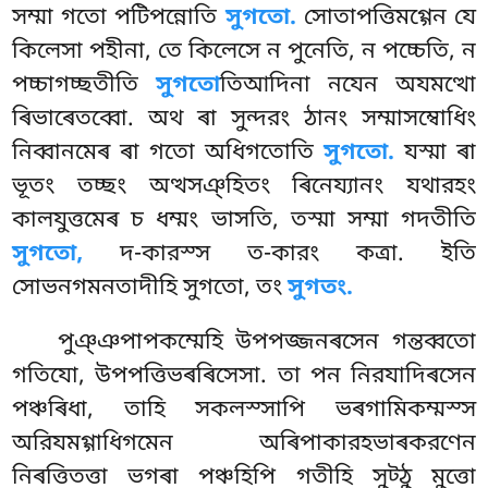
সম্মা গতো পটিপন্নোতি
সুগতো.
সোতাপত্তিমগ্গেন যে
কিলেসা পহীনা, তে কিলেসে ন পুনেতি, ন পচ্চেতি, ন
পচ্চাগচ্ছতীতি
সুগতো
তিআদিনা নযেন অযমত্থো
ৰিভাৰেতব্বো
. অথ ৰা সুন্দরং ঠানং সম্মাসম্বোধিং
নিব্বানমেৰ ৰা গতো অধিগতোতি
সুগতো.
যস্মা ৰা
ভূতং তচ্ছং অত্থসঞ্হিতং ৰিনেয্যানং যথারহং
কালযুত্তমেৰ চ ধম্মং ভাসতি, তস্মা সম্মা গদতীতি
সুগতো,
দ-কারস্স ত-কারং কত্ৰা. ইতি
সোভনগমনতাদীহি সুগতো, তং
সুগতং.
পুঞ্ঞপাপকম্মেহি উপপজ্জনৰসেন গন্তব্বতো
গতিযো, উপপত্তিভৰৰিসেসা. তা পন নিরযাদিৰসেন
পঞ্চৰিধা, তাহি সকলস্সাপি ভৰগামিকম্মস্স
অরিযমগ্গাধিগমেন অৰিপাকারহভাৰকরণেন
নিৰত্তিতত্তা ভগৰা পঞ্চহিপি গতীহি সুট্ঠু মুত্তো