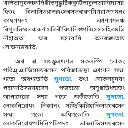
খলিতানুকড্ঢননিপ্পীল়নুক্কুটিককুটিলাকুলতাদিদোসর
হিতং ৰিলাসিতরাজহংসৰসভৰারণমিগরাজগমনং
কাযগমনং
ঞাণগমনঞ্চ
ৰিপুলনিম্মলকরুণাসতিৰীরিযাদিগুণৰিসেসসহিতমভি
নীহারতো যাৰ মহাবোধি অনৰজ্জতায
সোভনমেৰাতি.
অথ ৰা সযম্ভুঞাণেন সকলম্পি লোকং
পরিঞ্ঞাভিসমযৰসেন পরিজানন্তো ঞাণেন সম্মা
গতো অৰগতোতি
সুগতো.
তথা লোকসমুদযং
পহানাভিসমযৰসেন পজহন্তো অনুপ্পত্তিধম্মতং
আপাদেন্তো সম্মা গতো অতীতোতি
সুগতো.
লোকনিরোধং নিব্বানং সচ্ছিকিরিযাভিসমযৰসেন
সম্মা গতো অধিগতোতি
সুগতো.
লোকনিরোধগামিনিপটিপদং ভাৰনাভিসমযৰসেন