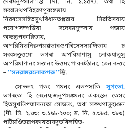
দেৰমনুস্সান’’ন্তি (দী. নি. ১.১৫৭). তথা হি
সব্বানত্থপরিহরণপুব্বঙ্গমায
নিরৰসেসহিতসুখৰিধানতপ্পরায নিরতিসযায
পযোগসম্পত্তিযা সদেৰমনুস্সায পজায
অচ্চন্তুপকারিতায,
অপরিমিতনিরুপমপ্পভাৰগুণৰিসেসসমঙ্গিতায চ
সব্বসত্তুত্তমো ভগৰা অপরিমাণাসু লোকধাতূসু
অপরিমাণানং সত্তানং উত্তমং গারৰট্ঠানং, তেন ৰুত্তং
–
‘‘সনরামরলোকগরু’’
ন্তি.
সোভনং গতং গমনং এতস্সাতি
সুগতো.
ভগৰতো হি ৰেনেয্যজনুপসঙ্কমনং একন্তেন তেসং
হিতসুখনিপ্ফাদনতো সোভনং, তথা লক্খণানুব্যঞ্জন
(দী. নি. ২.৩৩; ৩.১৯৮-২০০; ম. নি. ২.৩৮৫, ৩৮৬)
পটিমণ্ডিতরূপকাযতাযদুতৰিলম্বিত-