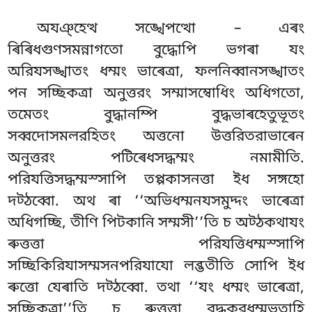
অযঞ্হেত্থ সঙ্খেপত্থো – এৰং
ৰিৰিধগুণসমন্নাগতো বুদ্ধোপি ভগৰা যং
অরিযসঙ্খাতং ধম্মং ভাৰেত্ৰা, ফলনিব্বানসঙ্খাতং
পন সচ্ছিকত্ৰা অনুত্তরং সম্মাসম্বোধিং অধিগতো,
তমেতং বুদ্ধানম্পি বুদ্ধভাৰহেতুভূতং
সব্বদোসমলরহিতং অত্তনো উত্তরিতরাভাৰেন
অনুত্তরং পটিৰেধসদ্ধম্মং নমামীতি.
পরিযত্তিসদ্ধম্মস্সাপি তপ্পকাসনত্তা ইধ সঙ্গহো
দট্ঠব্বো. অথ
ৰা ‘‘অভিধম্মনযসমুদ্দং ভাৰেত্ৰা
অধিগচ্ছি, তীণি পিটকানি সম্মসী’’তি চ অট্ঠকথাযং
ৰুত্তত্তা পরিযত্তিধম্মস্সাপি
সচ্ছিকিরিযাসম্মসনপরিযাযো লব্ভতীতি সোপি ইধ
ৰুত্তো যেৰাতি দট্ঠব্বো. তথা ‘‘যং ধম্মং ভাৰেত্ৰা,
সচ্ছিকত্ৰা’’তি চ ৰুত্তত্তা বুদ্ধকরধম্মভূতাহি