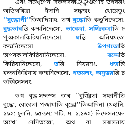
এৰং সঙ্খেপেন সকলসব্বঞ্ঞুগুণেহি ভগৰন্তং
অভিত্থৰিত্ৰা ইদানি সদ্ধম্মং থোমেতুং
‘‘বুদ্ধোপী’’
তিআদিমাহ. তত্থ
বুদ্ধো
তি কত্তুনিদ্দেসো.
বুদ্ধভাৰ
ন্তি কম্মনিদ্দেসো.
ভাৰেত্ৰা, সচ্ছিকত্ৰা
তি চ
পুব্বকালকিরিযানিদ্দেসো.
য
ন্তি অনিযমতো
কম্মনিদ্দেসো.
উপগতো
তি
অপরকালকিরিযানিদ্দেসো.
ৰন্দে
তি
কিরিযানিদ্দেসো,
ত
ন্তি
নিযমনং.
ধম্ম
ন্তি
ৰন্দনকিরিযায কম্মনিদ্দেসো.
গতমলং, অনুত্তর
ন্তি চ
তব্বিসেসনং.
তত্থ বুদ্ধ-সদ্দস্স তাৰ ‘‘বুজ্ঝিতা সচ্চানীতি
বুদ্ধো, বোধেতা পজাযাতি বুদ্ধো’’তিআদিনা (মহানি.
১৯২; চূল়নি. ৯৫-৯৭; পটি. ম. ১.১৬২) নিদ্দেসনযেন
অত্থো ৰেদিতব্বো. অথ ৰা সৰাসনায