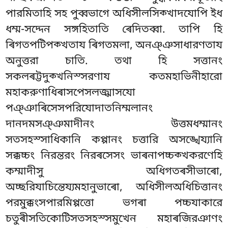
পারমিতাহি সহ পুব্বভাগে অধিসীলসিক্খাদযোপি ইধ
ধম্ম-সদ্দেন সঙ্গহিতাতি ৰেদিতব্বা. তাপি হি
ৰিগতপটিপক্খতায ৰিগতমলা, অনঞ্ঞসাধারণতায
অনুত্তরা চাতি. তথা হি সত্তানং
সকলৰট্টদুক্খনিস্সরণায কতমহাভিনীহারো
মহাকরুণাধিৰাসপেসলজ্ঝাসযো
পঞ্ঞাৰিসেসপরিযোদাতনিম্মলানং
দানদমসঞ্ঞমাদীনং উত্তমধম্মানং
সতসহস্সাধিকানি কপ্পানং চত্তারি অসঙ্খেয্যানি
সক্কচ্চং নিরন্তরং নিরৰসেসং ভাৰনাপচ্চক্খকরণেহি
কম্মাদীসু অধিগতৰসীভাৰো,
অচ্ছরিযাচিন্তেয্যমহানুভাৰো, অধিসীলঅধিচিত্তানং
পরমুক্কংসপারমিপ্পত্তো ভগৰা পচ্চযাকারে
চতুৰীসতিকোটিসতসহস্সমুখেন মহাৰজিরঞাণং