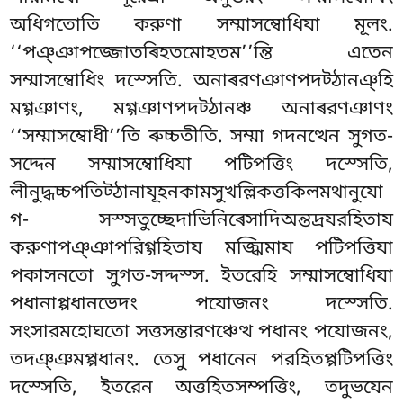
অধিগতোতি করুণা সম্মাসম্বোধিযা মূলং.
‘‘পঞ্ঞাপজ্জোতৰিহতমোহতম’’ন্তি এতেন
সম্মাসম্বোধিং দস্সেতি. অনাৰরণঞাণপদট্ঠানঞ্হি
মগ্গঞাণং, মগ্গঞাণপদট্ঠানঞ্চ অনাৰরণঞাণং
‘‘সম্মাসম্বোধী’’তি ৰুচ্চতীতি. সম্মা গদনত্থেন সুগত-
সদ্দেন সম্মাসম্বোধিযা পটিপত্তিং দস্সেতি,
লীনুদ্ধচ্চপতিট্ঠানাযূহনকামসুখল্লিকত্তকিলমথানুযো
গ- সস্সতুচ্ছেদাভিনিৰেসাদিঅন্তদ্ৰযরহিতায
করুণাপঞ্ঞাপরিগ্গহিতায
মজ্ঝিমায পটিপত্তিযা
পকাসনতো সুগত-সদ্দস্স. ইতরেহি সম্মাসম্বোধিযা
পধানাপ্পধানভেদং পযোজনং দস্সেতি.
সংসারমহোঘতো সত্তসন্তারণঞ্চেত্থ পধানং পযোজনং,
তদঞ্ঞমপ্পধানং. তেসু পধানেন পরহিতপ্পটিপত্তিং
দস্সেতি, ইতরেন অত্তহিতসম্পত্তিং, তদুভযেন