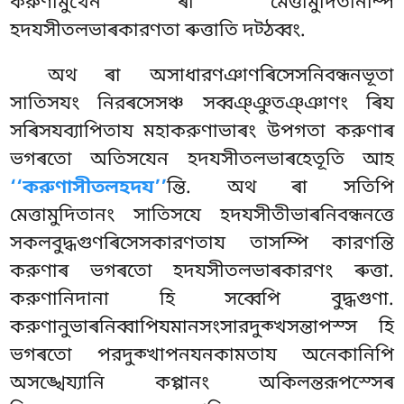
করুণামুখেন ৰা মেত্তামুদিতানম্পি
হদযসীতলভাৰকারণতা ৰুত্তাতি দট্ঠব্বং.
অথ ৰা অসাধারণঞাণৰিসেসনিবন্ধনভূতা
সাতিসযং নিরৰসেসঞ্চ সব্বঞ্ঞুতঞ্ঞাণং ৰিয
সৰিসযব্যাপিতায মহাকরুণাভাৰং উপগতা করুণাৰ
ভগৰতো অতিসযেন হদযসীতলভাৰহেতূতি আহ
‘‘করুণাসীতলহদয’’
ন্তি. অথ ৰা সতিপি
মেত্তামুদিতানং সাতিসযে হদযসীতীভাৰনিবন্ধনত্তে
সকলবুদ্ধগুণৰিসেসকারণতায তাসম্পি কারণন্তি
করুণাৰ ভগৰতো হদযসীতলভাৰকারণং ৰুত্তা.
করুণানিদানা হি সব্বেপি বুদ্ধগুণা.
করুণানুভাৰনিব্বাপিযমানসংসারদুক্খসন্তাপস্স হি
ভগৰতো পরদুক্খাপনযনকামতায অনেকানিপি
অসঙ্খেয্যানি কপ্পানং অকিলন্তরূপস্সেৰ