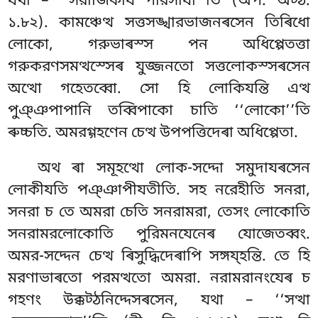
যথা – ‘‘সরাজিকায পরিসাযা’’তি (অপ. অট্ঠ.
১.৮২). কামঞ্চেত্থ সত্তসঙ্খারভাজনৰসেন তিৰিধো
লোকো, গরুভাৰস্স পন অধিপ্পেতত্তা
গরুকরণসমত্থস্সেৰ যুজ্জনতো সত্তলোকস্সৰসেন
অত্থো গহেতব্বো. সো হি লোকিযন্তি এত্থ
পুঞ্ঞপাপানি তব্বিপাকো চাতি ‘‘লোকো’’তি
ৰুচ্চতি. অমরগ্গহণেন চেত্থ উপপত্তিদেৰা অধিপ্পেতা.
অথ ৰা সমূহত্থো লোক-সদ্দো সমুদাযৰসেন
লোকীযতি পঞ্ঞাপীযতীতি. সহ নরেহীতি সনরা,
সনরা চ তে অমরা চেতি সনরামরা, তেসং লোকোতি
সনরামরলোকোতি পুরিমনযেনেৰ যোজেতব্বং.
অমর-সদ্দেন চেত্থ ৰিসুদ্ধিদেৰাপি সঙ্গয্হন্তি. তে হি
মরণাভাৰতো পরমত্থতো অমরা. নরামরানংযেৰ চ
গহণং উক্কট্ঠনিদ্দেসৰসেন, যথা – ‘‘সত্থা