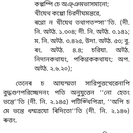
কপ্পম্পি চে অঞ্ঞমভাসমানো;
খীযেথ
কপ্পো চিরদীঘমন্তরে,
ৰণ্ণো ন খীযেথ তথাগতস্সা’’তি. (দী.
নি. অট্ঠ. ১.৩০৪; দী. নি. অট্ঠ. ৩.১৪১;
ম. নি. অট্ঠ. ৩.৪২৫, উদা. অট্ঠ. ৫৩; বু.
ৰং. অট্ঠ. ৪.৪; চরিযা. অট্ঠ.
নিদানকথাযং, পকিণ্ণককথাযং; অপ.
অট্ঠ. ২.৬.২০);
তেনেৰ চ আযস্মতা সারিপুত্তত্থেরেনাপি
বুদ্ধগুণপরিচ্ছেদনং পতি অনুযুত্তেন ‘‘নো হেতং
ভন্তে’’তি (দী. নি. ২.১৪৫) পটিক্খিপিত্ৰা, ‘‘অপি চ
মে ভন্তে ধম্মন্ৰযো ৰিদিতো’’তি (দী. নি. ২.১৪৬)
ৰুত্তং.