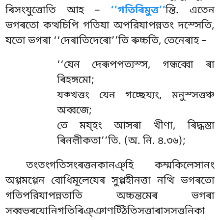
ৰিসংযুত্তোতি আহ –
‘‘গতিৰিমুত্ত’’
ন্তি. এতেন
ভগৰতো কত্থচিপি গতিযা অপরিযাপন্নতং দস্সেতি,
যতো ভগৰা ‘‘দেৰাতিদেৰো’’তি ৰুচ্চতি, তেনেৰাহ –
‘‘যেন দেৰূপপত্যস্স, গন্ধব্বো ৰা
ৰিহঙ্গমো;
যক্খত্তং যেন গচ্ছেয্যং, মনুস্সত্তঞ্চ
অব্বজে;
তে ময্হং আসৰা খীণা, ৰিদ্ধস্তা
ৰিনল়ীকতা’’তি. (অ. নি. ৪.৩৬);
তংতংগতিসংৰত্তনকানঞ্হি
কম্মকিলেসানং
অগ্গমগ্গেন বোধিমূলেযেৰ সুপ্পহীনত্তা নত্থি ভগৰতো
গতিপরিযাপন্নতাতি অচ্চন্তমেৰ ভগৰা
সব্বভৰযোনিগতিৰিঞ্ঞাণট্ঠিতিসত্তাৰাসসত্তনিকা