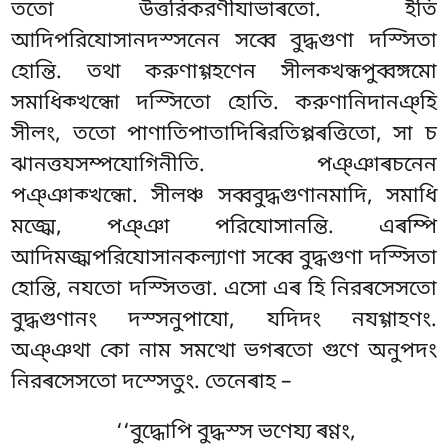
ততো উত্তরিকরণীযাভাৰতো. ইতি
আদিপরিযোসানদস্সনেন সব্বে বুদ্ধগুণা দস্সিতা
হোন্তি. তথা করুণাগ্গহণেন সীলক্খন্ধপুব্বঙ্গমো
সমাধিক্খন্ধো দস্সিতো হোতি. করুণানিদানঞ্হি
সীলং, ততো পাণাতিপাতাদিৰিরতিপ্পৰত্তিতো, সা চ
ঝানত্তযসম্পযোগিনীতি. পঞ্ঞাৰচনেন
পঞ্ঞাক্খন্ধো. সীলঞ্চ সব্ববুদ্ধগুণানমাদি, সমাধি
মজ্ঝে, পঞ্ঞা পরিযোসানন্তি. এৰম্পি
আদিমজ্ঝপরিযোসানকল্যাণা সব্বে বুদ্ধগুণা দস্সিতা
হোন্তি, নযতো দস্সিতত্তা. এসো এৰ হি নিরৰসেসতো
বুদ্ধগুণানং দস্সনুপাযো, যদিদং নযগ্গাহণং.
অঞ্ঞথা কো নাম সমত্থো ভগৰতো গুণে অনুপদং
নিরৰসেসতো দস্সেতুং. তেনেৰাহ –
‘‘বুদ্ধোপি বুদ্ধস্স ভণেয্য ৰণ্ণং,