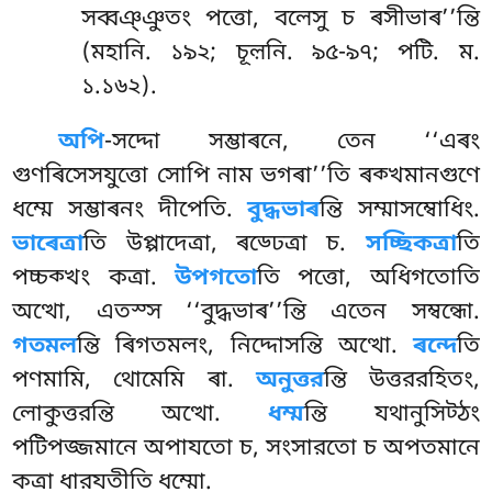
সব্বঞ্ঞুতং পত্তো, বলেসু চ ৰসীভাৰ’’ন্তি
(মহানি. ১৯২; চূল়নি. ৯৫-৯৭; পটি. ম.
১.১৬২).
অপি
-সদ্দো সম্ভাৰনে, তেন ‘‘এৰং
গুণৰিসেসযুত্তো সোপি নাম ভগৰা’’তি ৰক্খমানগুণে
ধম্মে সম্ভাৰনং দীপেতি.
বুদ্ধভাৰ
ন্তি সম্মাসম্বোধিং.
ভাৰেত্ৰা
তি উপ্পাদেত্ৰা, ৰড্ঢেত্ৰা চ.
সচ্ছিকত্ৰা
তি
পচ্চক্খং কত্ৰা.
উপগতো
তি পত্তো, অধিগতোতি
অত্থো, এতস্স ‘‘বুদ্ধভাৰ’’ন্তি এতেন সম্বন্ধো.
গতমল
ন্তি ৰিগতমলং, নিদ্দোসন্তি অত্থো.
ৰন্দে
তি
পণমামি, থোমেমি
ৰা.
অনুত্তর
ন্তি উত্তররহিতং,
লোকুত্তরন্তি অত্থো.
ধম্ম
ন্তি যথানুসিট্ঠং
পটিপজ্জমানে অপাযতো চ, সংসারতো চ অপতমানে
কত্ৰা ধারযতীতি ধম্মো.