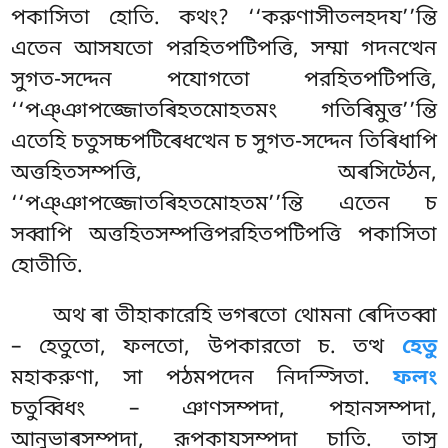
পকাসিতা হোতি. কথং? ‘‘করুণাসীতলহদয’’ন্তি
এতেন আসযতো পরহিতপটিপত্তি, সম্মা গদনত্থেন
সুগত-সদ্দেন পযোগতো পরহিতপটিপত্তি,
‘‘পঞ্ঞাপজ্জোতৰিহতমোহতমং গতিৰিমুত্ত’’ন্তি
এতেহি চতুসচ্চপটিৰেধত্থেন চ সুগত-সদ্দেন তিৰিধাপি
অত্তহিতসম্পত্তি, অৰসিট্ঠেন,
‘‘পঞ্ঞাপজ্জোতৰিহতমোহতম’’ন্তি এতেন চ
সব্বাপি অত্তহিতসম্পত্তিপরহিতপটিপত্তি পকাসিতা
হোতীতি.
অথ ৰা তীহাকারেহি ভগৰতো থোমনা ৰেদিতব্বা
– হেতুতো, ফলতো, উপকারতো চ. তত্থ
হেতু
মহাকরুণা, সা পঠমপদেন নিদস্সিতা.
ফলং
চতুব্বিধং – ঞাণসম্পদা, পহানসম্পদা,
আনুভাৰসম্পদা, রূপকাযসম্পদা চাতি. তাসু