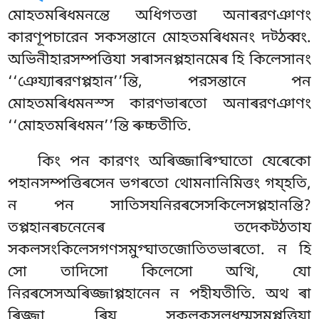
মোহতমৰিধমনন্তে অধিগতত্তা অনাৰরণঞাণং
কারণূপচারেন সকসন্তানে মোহতমৰিধমনং দট্ঠব্বং.
অভিনীহারসম্পত্তিযা সৰাসনপ্পহানমেৰ হি কিলেসানং
‘‘ঞেয্যাৰরণপ্পহান’’ন্তি, পরসন্তানে পন
মোহতমৰিধমনস্স কারণভাৰতো অনাৰরণঞাণং
‘‘মোহতমৰিধমন’’ন্তি ৰুচ্চতীতি.
কিং পন কারণং অৰিজ্জাৰিগ্ঘাতো যেৰেকো
পহানসম্পত্তিৰসেন ভগৰতো থোমনানিমিত্তং গয্হতি,
ন পন সাতিসযনিরৰসেসকিলেসপ্পহানন্তি?
তপ্পহানৰচনেনেৰ তদেকট্ঠতায
সকলসংকিলেসগণসমুগ্ঘাতজোতিতভাৰতো. ন হি
সো তাদিসো কিলেসো অত্থি, যো
নিরৰসেসঅৰিজ্জাপ্পহানেন ন পহীযতীতি. অথ ৰা
ৰিজ্জা ৰিয সকলকুসলধম্মসমুপ্পত্তিযা