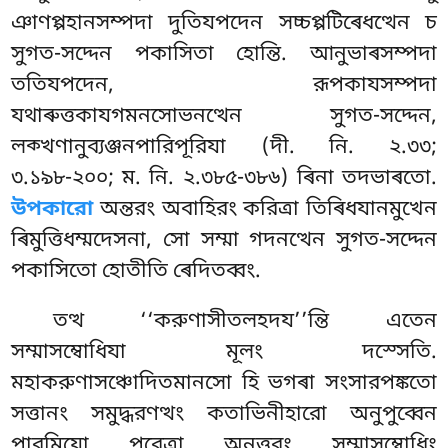
ঞাণপ্পহানসম্পদা দুতিযপদেন সচ্চপ্পটিৰেধত্থেন চ
সুগত-সদ্দেন পকাসিতা হোন্তি. আনুভাৰসম্পদা
ততিযপদেন, রূপকাযসম্পদা
যথাৰুত্তকাযগমনসোভনত্থেন সুগত-সদ্দেন,
লক্খণানুব্যঞ্জনপারিপূরিযা (দী. নি. ২.৩৩;
৩.১৯৮-২০০; ম. নি. ২.৩৮৫-৩৮৬) ৰিনা তদভাৰতো.
উপকারো
অন্তরং অবাহিরং করিত্ৰা তিৰিধযানমুখেন
ৰিমুত্তিধম্মদেসনা, সো সম্মা গদনত্থেন সুগত-সদ্দেন
পকাসিতো হোতীতি ৰেদিতব্বং.
তত্থ ‘‘করুণাসীতলহদয’’ন্তি এতেন
সম্মাসম্বোধিযা মূলং দস্সেতি.
মহাকরুণাসঞ্চোদিতমানসো হি ভগৰা সংসারপঙ্কতো
সত্তানং সমুদ্ধরণত্থং কতাভিনীহারো অনুপুব্বেন
পারমিযো পূরেত্ৰা অনুত্তরং সম্মাসম্বোধিং