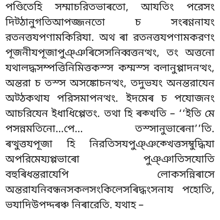
পণ্ডিতেহি সম্মাচরিতভাৰতো, আযতিং পরেসং
দিট্ঠানুগতিআপজ্জনতো চ সংৰণ্ণনাযং
রতনত্তযপণামকিরিযা. অথ ৰা রতনত্তযপণামকরণং
পূজনীযপূজাপুঞ্ঞৰিসেসনিব্বত্তনত্থং, তং অত্তনো
যথালদ্ধসম্পত্তিনিমিত্তকস্স কম্মস্স বলানুপ্পাদনত্থং,
অন্তরা চ তস্স অসঙ্কোচনত্থং, তদুভযং অনন্তরাযেন
অট্ঠকথায পরিসমাপনত্থং. ইদমেৰ চ পযোজনং
আচরিযেন ইধাধিপ্পেতং. তথা হি ৰক্খতি – ‘‘ইতি মে
পসন্নমতিনো…পে… তস্সানুভাৰেনা’’তি.
ৰত্থুত্তযপূজা হি নিরতিসযপুঞ্ঞক্খেত্তসম্বুদ্ধিযা
অপরিমেয্যপ্পভাৰো
পুঞ্ঞাতিসযোতি
বহুৰিধন্তরাযেপি লোকসন্নিৰাসে
অন্তরাযনিবন্ধনসকলসংকিলেসৰিদ্ধংসনায পহোতি,
ভযাদিউপদ্দৰঞ্চ নিৰারেতি. যথাহ –