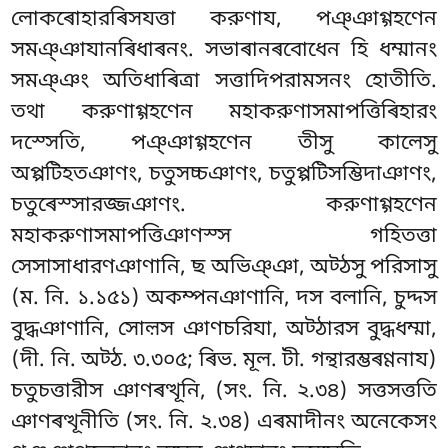
লোকৰোহারৰিসযত্তা করুণায, পঞ্ঞাগ্গহণেন
সমঞ্ঞাযানৰিধাৰনং. সভাৰানৰবোধেন হি ধম্মানং
সমঞ্ঞং অতিধাৰিত্ৰা সত্তাদিপরামসনং হোতীতি.
তথা করুণাগ্গহণেন মহাকরুণাসমাপত্তিৰিহারং
দস্সেতি, পঞ্ঞাগ্গহণেন তীসু কালেসু
অপ্পটিহতঞাণং, চতুসচ্চঞাণং, চতুপ্পটিসম্ভিদাঞাণং,
চতুৰেস্সারজ্জঞাণং. করুণাগ্গহণেন
মহাকরুণাসমাপত্তিঞাণস্স গহিতত্তা
সেসাসাধারণঞাণানি, ছ অভিঞ্ঞা, অট্ঠসু পরিসাসু
(ম. নি. ১.১৫১) অকম্পনঞাণানি, দস বলানি, চুদ্দস
বুদ্ধঞাণানি, সোল়স ঞাণচরিযা, অট্ঠারস বুদ্ধধম্মা,
(দী. নি. অট্ঠ. ৩.৩০৫; ৰিভ. মূল. টী. গন্থারম্ভৰণ্ণনায)
চতুচত্তারীস ঞাণৰত্থূনি, (সং. নি. ২.৩৪) সত্তসত্ততি
ঞাণৰত্থূনীতি (সং. নি. ২.৩৪) এৰমাদীনং অনেকেসং