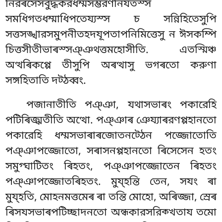
নিরৰসেসবুদ্ধকরধম্মসম্ভরণনিযতস্স
সমধিগতধম্মাধিপতেয্যস্স চ সন্নিহিতেসুপি
সত্তসঙ্খারসমুপনীতহদযূপতাপনিমিত্তেসু ন ঈসকম্পি
চিত্তসীতীভাৰস্সঞ্ঞথত্তমহোসীতি. এতস্মিঞ্চ
অত্থৰিকপ্পে তীসুপি অৰত্থাসু ভগৰতো করুণা
সঙ্গহিতাতি দট্ঠব্বং.
পজানাতীতি পঞ্ঞা, যথাসভাৰং পকারেহি
পটিৰিজ্ঝতীতি অত্থো. পঞ্ঞাৰ ঞেয্যাৰরণপ্পহানতো
পকারেহি ধম্মসভাৰাৰজোতনট্ঠেন পজ্জোতোতি
পঞ্ঞাপজ্জোতো, সৰাসনপ্পহানতো ৰিসেসেন হতং
সমুগ্ঘাটিতং ৰিহতং, পঞ্ঞাপজ্জোতেন ৰিহতং
পঞ্ঞাপজ্জোতৰিহতং. মুয্হন্তি তেন, সযং ৰা
মুয্হতি, মোহনমত্তমেৰ ৰা তন্তি মোহো, অৰিজ্জা, স্ৰেৰ
ৰিসযসভাৰপটিচ্ছাদনতো অন্ধকারসরিক্খতায তমো