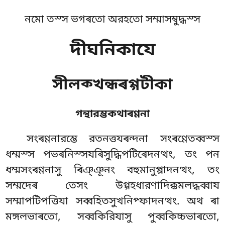
নমো তস্স ভগৰতো অরহতো সম্মাসম্বুদ্ধস্স
দীঘনিকাযে
সীলক্খন্ধৰগ্গটীকা
গন্থারম্ভকথাৰণ্ণনা
সংৰণ্ণনারম্ভে
রতনত্তযৰন্দনা সংৰণ্ণেতব্বস্স
ধম্মস্স পভৰনিস্সযৰিসুদ্ধিপটিৰেদনত্থং, তং পন
ধম্মসংৰণ্ণনাসু ৰিঞ্ঞূনং বহুমানুপ্পাদনত্থং, তং
সম্মদেৰ তেসং উগ্গহধারণাদিক্কমলদ্ধব্বায
সম্মাপটিপত্তিযা সব্বহিতসুখনিপ্ফাদনত্থং. অথ ৰা
মঙ্গলভাৰতো, সব্বকিরিযাসু পুব্বকিচ্চভাৰতো,