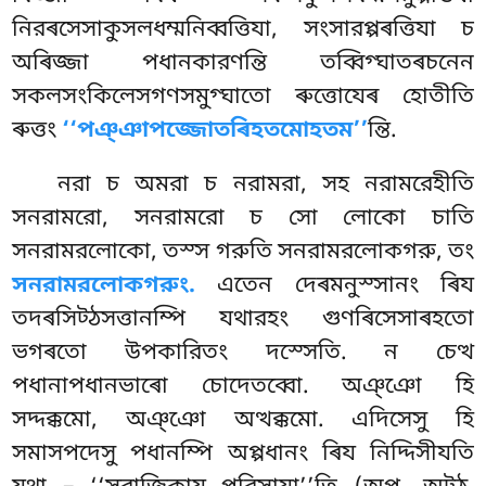
নিরৰসেসাকুসলধম্মনিব্বত্তিযা, সংসারপ্পৰত্তিযা চ
অৰিজ্জা পধানকারণন্তি তব্বিগ্ঘাতৰচনেন
সকলসংকিলেসগণসমুগ্ঘাতো ৰুত্তোযেৰ হোতীতি
ৰুত্তং
‘‘পঞ্ঞাপজ্জোতৰিহতমোহতম’’
ন্তি.
নরা চ অমরা চ নরামরা, সহ নরামরেহীতি
সনরামরো, সনরামরো চ সো লোকো চাতি
সনরামরলোকো, তস্স গরুতি সনরামরলোকগরু, তং
সনরামরলোকগরুং.
এতেন দেৰমনুস্সানং
ৰিয
তদৰসিট্ঠসত্তানম্পি যথারহং গুণৰিসেসাৰহতো
ভগৰতো উপকারিতং
দস্সেতি. ন চেত্থ
পধানাপধানভাৰো চোদেতব্বো. অঞ্ঞো হি
সদ্দক্কমো, অঞ্ঞো অত্থক্কমো. এদিসেসু হি
সমাসপদেসু
পধানম্পি অপ্পধানং ৰিয নিদ্দিসীযতি