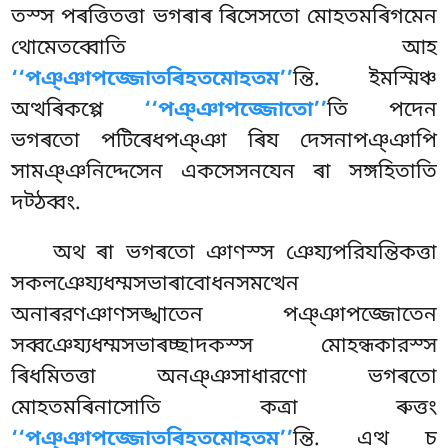
তস্স পৰত্তিতত্তা ভগৰাৰ ৰিসেসতো মোহতমৰিগমেন
থোমেতব্বোতি আহ
‘‘পঞ্ঞাপজ্জোতৰিহতমোহতম’’
ন্তি. ইমস্মিঞ্চ
অত্থৰিকপ্পে
‘‘পঞ্ঞাপজ্জোতো’’
তি পদেন
ভগৰতো পটিৰেধপঞ্ঞা ৰিয দেসনাপঞ্ঞাপি
সামঞ্ঞনিদ্দেসেন একসেসনযেন ৰা সঙ্গহিতাতি
দট্ঠব্বং.
অথ
ৰা ভগৰতো ঞাণস্স ঞেয্যপরিযন্তিকত্তা
সকলঞেয্যধম্মসভাৰাবোধনসমত্থেন
অনাৰরণঞাণসঙ্খাতেন পঞ্ঞাপজ্জোতেন
সব্বঞেয্যধম্মসভাৰচ্ছাদকস্স মোহন্ধকারস্স
ৰিধমিতত্তা অনঞ্ঞসাধারণো ভগৰতো
মোহতমৰিনাসোতি কত্ৰা ৰুত্তং
‘‘পঞ্ঞাপজ্জোতৰিহতমোহতম’’
ন্তি. এত্থ চ