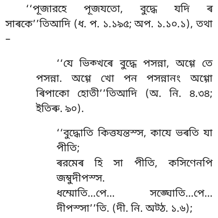
‘‘পূজারহে পূজযতো, বুদ্ধে যদি ৰ
সাৰকে’’তিআদি (ধ. প. ১.১৯৫; অপ. ১.১০.১), তথা
–
‘‘যে
ভিক্খৰে বুদ্ধে পসন্না, অগ্গে তে
পসন্না. অগ্গে খো পন পসন্নানং অগ্গো
ৰিপাকো হোতী’’তিআদি (অ. নি. ৪.৩৪;
ইতিৰু. ৯০).
‘‘বুদ্ধোতি
কিত্তযন্তস্স, কাযে ভৰতি যা
পীতি;
ৰরমেৰ হি সা পীতি, কসিণেনপি
জম্বুদীপস্স.
ধম্মোতি…পে… সঙ্ঘোতি…পে…
দীপস্সা’’তি. (দী. নি. অট্ঠ. ১.৬);