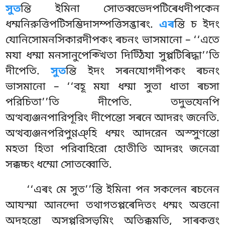
সুত
ন্তি ইমিনা সোতব্বভেদপটিৰেধদীপকেন
ধম্মনিরুত্তিপটিসম্ভিদাসম্পত্তিসব্ভাৰং
.
এৰ
ন্তি চ ইদং
যোনিসোমনসিকারদীপকং ৰচনং ভাসমানো – ‘‘এতে
মযা ধম্মা মনসানুপেক্খিতা দিট্ঠিযা সুপ্পটিৰিদ্ধা’’তি
দীপেতি.
সুত
ন্তি ইদং সৰনযোগদীপকং ৰচনং
ভাসমানো – ‘‘বহূ মযা ধম্মা সুতা ধাতা ৰচসা
পরিচিতা’’তি দীপেতি. তদুভযেনপি
অত্থব্যঞ্জনপারিপূরিং দীপেন্তো সৰনে আদরং জনেতি.
অত্থব্যঞ্জনপরিপুণ্ণঞ্হি ধম্মং আদরেন অস্সুণন্তো
মহতা হিতা পরিবাহিরো হোতীতি আদরং জনেত্ৰা
সক্কচ্চং ধম্মো সোতব্বোতি.
‘‘এৰং মে সুত’’ন্তি ইমিনা পন সকলেন ৰচনেন
আযস্মা আনন্দো তথাগতপ্পৰেদিতং ধম্মং অত্তনো
অদহন্তো অসপ্পুরিসভূমিং অতিক্কমতি, সাৰকত্তং