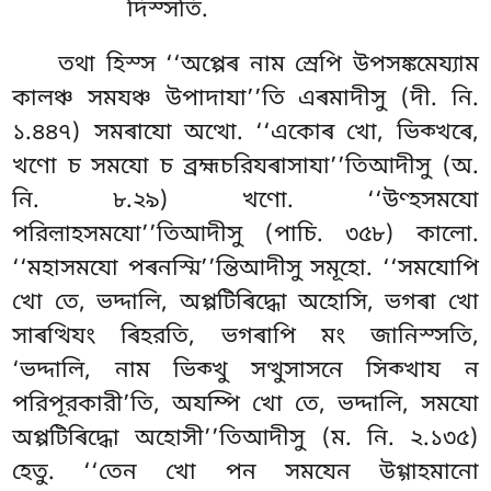
দিস্সতি.
তথা হিস্স ‘‘অপ্পেৰ নাম স্ৰেপি উপসঙ্কমেয্যাম
কালঞ্চ সমযঞ্চ উপাদাযা’’তি এৰমাদীসু (দী. নি.
১.৪৪৭) সমৰাযো
অত্থো. ‘‘একোৰ খো, ভিক্খৰে,
খণো চ সমযো চ ব্রহ্মচরিযৰাসাযা’’তিআদীসু (অ.
নি. ৮.২৯) খণো. ‘‘উণ্হসমযো
পরিল়াহসমযো’’তিআদীসু (পাচি. ৩৫৮) কালো.
‘‘মহাসমযো পৰনস্মি’’ন্তিআদীসু সমূহো. ‘‘সমযোপি
খো তে, ভদ্দালি, অপ্পটিৰিদ্ধো অহোসি, ভগৰা খো
সাৰত্থিযং ৰিহরতি, ভগৰাপি মং জানিস্সতি,
‘ভদ্দালি, নাম ভিক্খু সত্থুসাসনে সিক্খায ন
পরিপূরকারী’তি, অযম্পি খো তে, ভদ্দালি, সমযো
অপ্পটিৰিদ্ধো অহোসী’’তিআদীসু (ম. নি. ২.১৩৫)
হেতু
. ‘‘তেন খো পন সমযেন উগ্গাহমানো