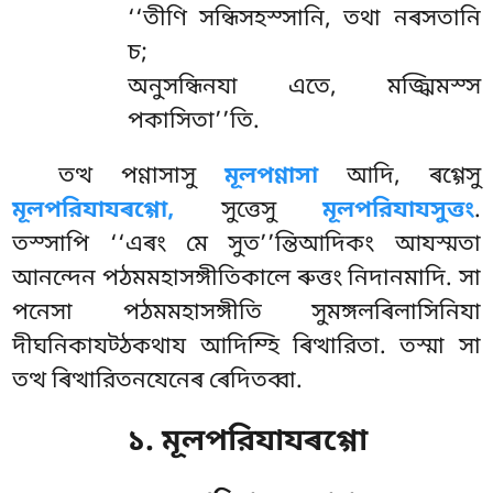
‘‘তীণি
সন্ধিসহস্সানি, তথা নৰসতানি
চ;
অনুসন্ধিনযা এতে, মজ্ঝিমস্স
পকাসিতা’’তি.
তত্থ পণ্ণাসাসু
মূলপণ্ণাসা
আদি, ৰগ্গেসু
মূলপরিযাযৰগ্গো,
সুত্তেসু
মূলপরিযাযসুত্তং
.
তস্সাপি ‘‘এৰং মে সুত’’ন্তিআদিকং আযস্মতা
আনন্দেন পঠমমহাসঙ্গীতিকালে ৰুত্তং নিদানমাদি. সা
পনেসা পঠমমহাসঙ্গীতি সুমঙ্গলৰিলাসিনিযা
দীঘনিকাযট্ঠকথায আদিম্হি ৰিত্থারিতা. তস্মা সা
তত্থ ৰিত্থারিতনযেনেৰ ৰেদিতব্বা.
১. মূলপরিযাযৰগ্গো