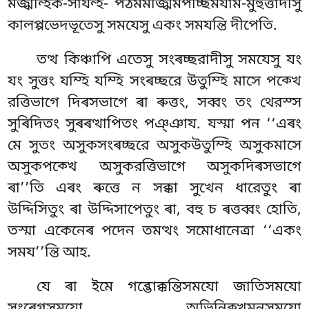
মজ্ঝন্হিক-সাযন্হ- পঠমমজ্ঝিমপচ্ছিমযাম-মুহুত্তাদীসু
কালপ্পভেদভূতেসু সমযেসু একং সমযন্তি দীপেতি.
তত্থ কিঞ্চাপি এতেসু সংৰচ্ছরাদীসু সমযেসু যং
যং সুত্তং যম্হি যম্হি সংৰচ্ছরে উতুম্হি মাসে পক্খে
রত্তিভাগে দিৰসভাগে ৰা ৰুত্তং, সব্বং তং থেরস্স
সুৰিদিতং সুৰৰত্থাপিতং পঞ্ঞায. যস্মা পন ‘‘এৰং
মে সুতং অসুকসংৰচ্ছরে অসুকউতুম্হি অসুকমাসে
অসুকপক্খে অসুকরত্তিভাগে অসুকদিৰসভাগে
ৰা’’তি এৰং ৰুত্তে ন সক্কা সুখেন ধারেতুং ৰা
উদ্দিসিতুং ৰা উদ্দিসাপেতুং ৰা, বহু চ ৰত্তব্বং হোতি,
তস্মা একেনেৰ পদেন তমত্থং সমোধানেত্ৰা ‘‘একং
সময’’ন্তি আহ.
যে ৰা ইমে গব্ভোক্কন্তিসমযো জাতিসমযো