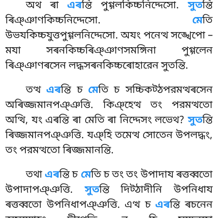
অথ ৰা
এৰ
ন্তি পুগ্গলকিচ্চনিদ্দেসো.
সুত
ন্তি
ৰিঞ্ঞাণকিচ্চনিদ্দেসো.
মে
তি
উভযকিচ্চযুত্তপুগ্গলনিদ্দেসো. অযং পনেত্থ সঙ্খেপো –
মযা সৰনকিচ্চৰিঞ্ঞাণসমঙ্গিনা পুগ্গলেন
ৰিঞ্ঞাণৰসেন লদ্ধসৰনকিচ্চৰোহারেন সুতন্তি.
তত্থ
এৰ
ন্তি চ
মে
তি চ সচ্চিকট্ঠপরমত্থৰসেন
অৰিজ্জমানপঞ্ঞত্তি. কিঞ্হেত্থ তং পরমত্থতো
অত্থি, যং এৰন্তি ৰা মেতি ৰা নিদ্দেসং লভেথ?
সুত
ন্তি
ৰিজ্জমানপঞ্ঞত্তি. যঞ্হি তমেত্থ সোতেন উপলদ্ধং,
তং পরমত্থতো ৰিজ্জমানন্তি.
তথা
এৰ
ন্তি চ
মে
তি চ তং তং উপাদায ৰত্তব্বতো
উপাদাপঞ্ঞত্তি.
সুত
ন্তি দিট্ঠাদীনি উপনিধায
ৰত্তব্বতো উপনিধাপঞ্ঞত্তি. এত্থ চ
এৰ
ন্তি ৰচনেন