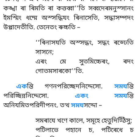
কঙ্খা ৰা ৰিমতি ৰা কত্তব্বা’’তি সব্বদেৰমনুস্সানং
ইমস্মিং ধম্মে অস্সদ্ধিযং ৰিনাসেতি, সদ্ধাসম্পদং
উপ্পাদেতীতি. তেনেতং ৰুচ্চতি –
‘‘ৰিনাসযতি
অস্সদ্ধং, সদ্ধং ৰড্ঢেতি
সাসনে;
এৰং মে সুতমিচ্চেৰং, ৰদং
গোতমসাৰকো’’তি.
এক
ন্তি গণনপরিচ্ছেদনিদ্দেসো.
সময
ন্তি
পরিচ্ছিন্ননিদ্দেসো.
একং সময
ন্তি
অনিযমিতপরিদীপনং. তত্থ
সময
সদ্দো –
সমৰাযে খণে কালে, সমূহে হেতুদিট্ঠিসু;
পটিলাভে পহানে চ, পটিৰেধে চ