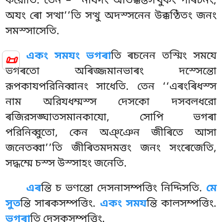
করোতি. তেন – ‘‘নযিদং অতিক্কন্তসত্থুকং পাৰচনং,
অযং ৰো সত্থা’’তি সত্থু অদস্সনেন উক্কণ্ঠিতং জনং
সমস্সাসেতি.
একং সমযং ভগৰা
তি ৰচনেন তস্মিং সমযে
📜
ভগৰতো অৰিজ্জমানভাৰং দস্সেন্তো
রূপকাযপরিনিব্বানং সাধেতি. তেন ‘‘এৰংৰিধস্স
নাম অরিযধম্মস্স দেসকো দসবলধরো
ৰজিরসঙ্ঘাতসমানকাযো, সোপি ভগৰা
পরিনিব্বুতো, কেন অঞ্ঞেন জীৰিতে আসা
জনেতব্বা’’তি জীৰিতমদমত্তং জনং সংৰেজেতি,
সদ্ধম্মে চস্স উস্সাহং জনেতি.
এৰ
ন্তি চ ভণন্তো দেসনাসম্পত্তিং নিদ্দিসতি.
মে
সুত
ন্তি সাৰকসম্পত্তিং.
একং সময
ন্তি কালসম্পত্তিং.
ভগৰা
তি দেসকসম্পত্তিং.