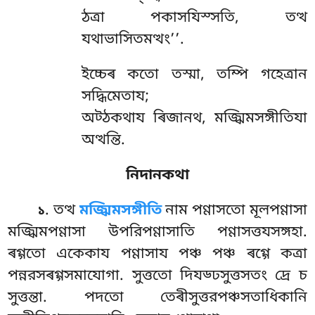
ঠত্ৰা পকাসযিস্সতি, তত্থ
যথাভাসিতমত্থং’’.
ইচ্চেৰ কতো তস্মা, তম্পি গহেত্ৰান
সদ্ধিমেতায;
অট্ঠকথায ৰিজানথ, মজ্ঝিমসঙ্গীতিযা
অত্থন্তি.
নিদানকথা
. তত্থ
মজ্ঝিমসঙ্গীতি
নাম পণ্ণাসতো মূলপণ্ণাসা
১
মজ্ঝিমপণ্ণাসা উপরিপণ্ণাসাতি পণ্ণাসত্তযসঙ্গহা.
ৰগ্গতো একেকায পণ্ণাসায পঞ্চ পঞ্চ ৰগ্গে কত্ৰা
পন্নরসৰগ্গসমাযোগা. সুত্ততো দিযড্ঢসুত্তসতং দ্ৰে চ
সুত্তন্তা. পদতো তেৰীসুত্তরপঞ্চসতাধিকানি