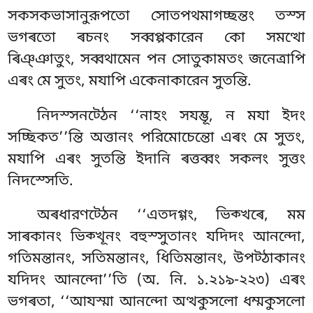
সকসকভাসানুরূপতো সোতপথমাগচ্ছন্তং
তস্স
ভগৰতো ৰচনং সব্বপ্পকারেন কো সমত্থো
ৰিঞ্ঞাতুং, সব্বথামেন পন সোতুকামতং জনেত্ৰাপি
এৰং মে সুতং, মযাপি একেনাকারেন সুতন্তি.
নিদস্সনট্ঠেন ‘‘নাহং সযম্ভূ, ন মযা ইদং
সচ্ছিকত’’ন্তি অত্তানং পরিমোচেন্তো এৰং মে সুতং,
মযাপি এৰং সুতন্তি ইদানি ৰত্তব্বং সকলং সুত্তং
নিদস্সেতি.
অৰধারণট্ঠেন ‘‘এতদগ্গং, ভিক্খৰে, মম
সাৰকানং ভিক্খূনং বহুস্সুতানং যদিদং আনন্দো,
গতিমন্তানং, সতিমন্তানং, ধিতিমন্তানং, উপট্ঠাকানং
যদিদং আনন্দো’’তি (অ. নি. ১.২১৯-২২৩) এৰং
ভগৰতা, ‘‘আযস্মা আনন্দো অত্থকুসলো ধম্মকুসলো