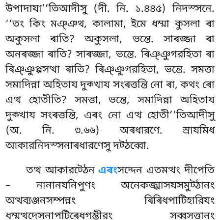
উপাদাযা’’তিআদীসু (দী. নি. ১.৪৪৫) নিদস্সনে.
‘‘তং কিং মঞ্ঞথ, কালামা, ইমে ধম্মা কুসলা ৰা
অকুসলা
ৰাতি? অকুসলা, ভন্তে. সাৰজ্জা ৰা
অনৰজ্জা ৰাতি? সাৰজ্জা, ভন্তে. ৰিঞ্ঞুগরহিতা ৰা
ৰিঞ্ঞুপ্পসত্থা ৰাতি? ৰিঞ্ঞুগরহিতা, ভন্তে. সমত্তা
সমাদিন্না অহিতায দুক্খায সংৰত্তন্তি নো ৰা, কথং ৰো
এত্থ হোতীতি? সমত্তা, ভন্তে, সমাদিন্না অহিতায
দুক্খায সংৰত্তন্তি, এৰং নো এত্থ হোতী’’তিআদীসু
(অ. নি. ৩.৬৬) অৰধারণে. স্ৰাযমিধ
আকারনিদস্সনাৰধারণেসু দট্ঠব্বো.
তত্থ
আকারট্ঠেন
এৰং
সদ্দেন এতমত্থং দীপেতি
– নানানযনিপুণং অনেকজ্ঝাসযসমুট্ঠানং
অত্থব্যঞ্জনসম্পন্নং ৰিৰিধপাটিহারিযং
ধম্মত্থদেসনাপটিৰেধগম্ভীরং সব্বসত্তানং