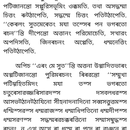
পটিজানন্তো সপ্পুরিসভূমিং ওক্কমতি. তথা অসদ্ধম্মা
চিত্তং ৰুট্ঠাপেতি, সদ্ধম্মে চিত্তং পতিট্ঠাপেতি.
‘‘কেৰলং সুতমেৰেতং মযা
তস্সেৰ পন ভগৰতো
ৰচন’’ন্তি দীপেন্তো অত্তানং পরিমোচেতি, সত্থারং
অপদিসতি, জিনৰচনং অপ্পেতি, ধম্মনেত্তিং
পতিট্ঠাপেতি.
অপিচ ‘‘এৰং মে সুত’’ন্তি অত্তনা উপ্পাদিতভাৰং
অপ্পটিজানন্তো পুরিমৰচনং ৰিৰরন্তো ‘‘সম্মুখা
পটিগ্গহিতমিদং মযা তস্স ভগৰতো
চতুৰেসারজ্জৰিসারদস্স দসবলধরস্স
আসভট্ঠানট্ঠাযিনো সীহনাদনাদিনো সব্বসত্তুত্তমস্স
ধম্মিস্সরস্স ধম্মরাজস্স ধম্মাধিপতিনো ধম্মদীপস্স
ধম্মসরণস্স সদ্ধম্মৰরচক্কৰত্তিনো সম্মাসম্বুদ্ধস্স
ৰচনং, ন এত্থ অত্থে ৰা ধম্মে ৰা পদে ৰা ব্যঞ্জনে ৰা