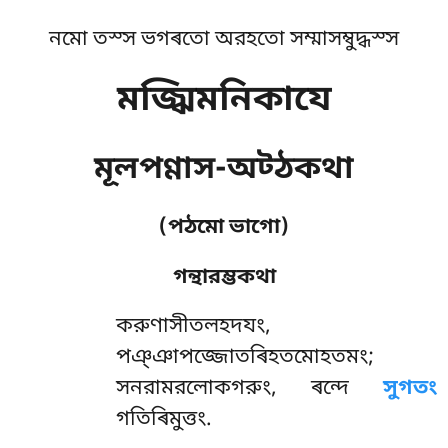
নমো তস্স ভগৰতো অরহতো সম্মাসম্বুদ্ধস্স
মজ্ঝিমনিকাযে
মূলপণ্ণাস-অট্ঠকথা
(পঠমো ভাগো)
গন্থারম্ভকথা
করুণাসীতলহদযং
,
পঞ্ঞাপজ্জোতৰিহতমোহতমং;
সনরামরলোকগরুং, ৰন্দে
সুগতং
গতিৰিমুত্তং.