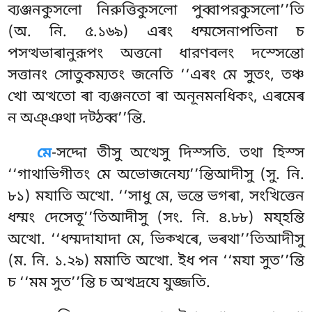
ব্যঞ্জনকুসলো নিরুত্তিকুসলো পুব্বাপরকুসলো’’তি
(অ. নি. ৫.১৬৯) এৰং ধম্মসেনাপতিনা চ
পসত্থভাৰানুরূপং অত্তনো ধারণবলং দস্সেন্তো
সত্তানং সোতুকম্যতং জনেতি ‘‘এৰং মে সুতং, তঞ্চ
খো অত্থতো ৰা ব্যঞ্জনতো ৰা অনূনমনধিকং, এৰমেৰ
ন অঞ্ঞথা দট্ঠব্ব’’ন্তি.
মে
-সদ্দো তীসু অত্থেসু দিস্সতি. তথা হিস্স
‘‘গাথাভিগীতং মে অভোজনেয্য’’ন্তিআদীসু (সু. নি.
৮১) মযাতি অত্থো. ‘‘সাধু মে, ভন্তে ভগৰা, সংখিত্তেন
ধম্মং দেসেতূ’’তিআদীসু (সং. নি. ৪.৮৮) ময্হন্তি
অত্থো. ‘‘ধম্মদাযাদা মে, ভিক্খৰে, ভৰথা’’তিআদীসু
(ম. নি. ১.২৯) মমাতি অত্থো. ইধ পন ‘‘মযা সুত’’ন্তি
চ ‘‘মম সুত’’ন্তি চ অত্থদ্ৰযে যুজ্জতি.