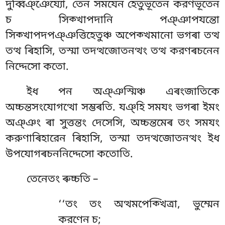
দুব্বিঞ্ঞেয্যো, তেন সমযেন হেতুভূতেন করণভূতেন
চ সিক্খাপদানি পঞ্ঞাপযন্তো
সিক্খাপদপঞ্ঞত্তিহেতুঞ্চ অপেক্খমানো ভগৰা তত্থ
তত্থ ৰিহাসি, তস্মা তদত্থজোতনত্থং তত্থ করণৰচনেন
নিদ্দেসো কতো.
ইধ
পন অঞ্ঞস্মিঞ্চ এৰংজাতিকে
অচ্চন্তসংযোগত্থো সম্ভৰতি. যঞ্হি সমযং ভগৰা ইমং
অঞ্ঞং ৰা সুত্তন্তং দেসেসি, অচ্চন্তমেৰ তং সমযং
করুণাৰিহারেন ৰিহাসি, তস্মা তদত্থজোতনত্থং ইধ
উপযোগৰচননিদ্দেসো কতোতি.
তেনেতং ৰুচ্চতি –
‘‘তং তং অত্থমপেক্খিত্ৰা, ভুম্মেন
করণেন চ;