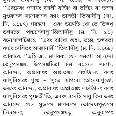
সুগতা’’তিআদীসু (অ. নি. ৩.৬৬) সম্পহংসনে.
‘‘এৰমেৰং পনাযং ৰসলী যস্মিং ৰা তস্মিং ৰা তস্স
মুণ্ডকস্স সমণকস্স ৰণ্ণং ভাসতী’’তিআদীসু (সং.
নি. ১.১৮৭) গরহণে. ‘‘এৰং ভন্তেতি খো তে ভিক্খূ
ভগৰতো পচ্চস্সোসু’’ন্তিআদীসু (ম. নি. ১.১)
ৰচনসম্পটিগ্গহে. ‘‘এৰং ব্যাখো অহং, ভন্তে, ভগৰতা
ধম্মং দেসিতং আজানামী’’তিআদীসু (ম. নি. ১.৩৯৮)
আকারে. ‘‘এহি ত্ৰং, মাণৰক, যেন সমণো আনন্দো
তেনুপসঙ্কম, উপসঙ্কমিত্ৰা মম ৰচনেন সমণং,
আনন্দং, অপ্পাবাধং অপ্পাতঙ্কং লহুট্ঠানং বলং
ফাসুৰিহারং পুচ্ছ – ‘সুভো মাণৰো তোদেয্যপুত্তো,
ভৰন্তং আনন্দং, অপ্পাবাধং অপ্পাতঙ্কং লহুট্ঠানং বলং
ফাসুৰিহারং পুচ্ছতী’তি, এৰঞ্চ ৰদেহি সাধু কির ভৰং
আনন্দো যেন সুভস্স মাণৰস্স তোদেয্যপুত্তস্স
নিৰেসনং, তেনুপসঙ্কমতু অনুকম্পং