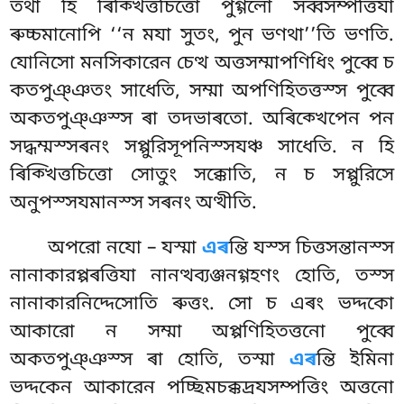
তথা হি ৰিক্খিত্তচিত্তো পুগ্গলো সব্বসম্পত্তিযা
ৰুচ্চমানোপি ‘‘ন মযা সুতং, পুন ভণথা’’তি ভণতি.
যোনিসো মনসিকারেন চেত্থ অত্তসম্মাপণিধিং পুব্বে চ
কতপুঞ্ঞতং সাধেতি, সম্মা অপণিহিতত্তস্স পুব্বে
অকতপুঞ্ঞস্স ৰা তদভাৰতো. অৰিক্খেপেন
পন
সদ্ধম্মস্সৰনং সপ্পুরিসূপনিস্সযঞ্চ সাধেতি. ন হি
ৰিক্খিত্তচিত্তো সোতুং সক্কোতি, ন চ সপ্পুরিসে
অনুপস্সযমানস্স সৰনং অত্থীতি.
অপরো নযো – যস্মা
এৰ
ন্তি যস্স চিত্তসন্তানস্স
নানাকারপ্পৰত্তিযা নানত্থব্যঞ্জনগ্গহণং হোতি, তস্স
নানাকারনিদ্দেসোতি ৰুত্তং. সো চ এৰং ভদ্দকো
আকারো ন সম্মা অপ্পণিহিতত্তনো পুব্বে
অকতপুঞ্ঞস্স ৰা হোতি, তস্মা
এৰ
ন্তি ইমিনা
ভদ্দকেন আকারেন পচ্ছিমচক্কদ্ৰযসম্পত্তিং অত্তনো