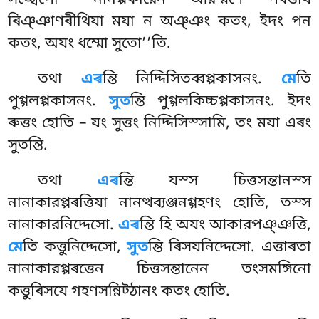
সঙ্খেপো ‘‘নানপ্পকারেন আরম্মণে পৰত্তায
ৰিঞ্ঞাণৰীথিযা মযা ন অঞ্ঞং কতং, ইদং পন
কতং, অযং ধম্মো সুতো’’তি.
তথা
এৰ
ন্তি নিদ্দিসিতব্বপ্পকাসনং.
মে
তি
পুগ্গলপ্পকাসনং.
সুত
ন্তি পুগ্গলকিচ্চপ্পকাসনং. ইদং
ৰুত্তং হোতি – যং সুত্তং নিদ্দিসিস্সামি, তং মযা এৰং
সুতন্তি.
তথা
এৰ
ন্তি যস্স চিত্তসন্তানস্স
নানাকারপ্পৰত্তিযা নানত্থব্যঞ্জনগ্গহণং হোতি, তস্স
নানাকারনিদ্দেসো.
এৰ
ন্তি হি অযং আকারপঞ্ঞত্তি,
মে
তি কত্তুনিদ্দেসো,
সুত
ন্তি ৰিসযনিদ্দেসো. এত্তাৰতা
নানাকারপ্পৰত্তেন চিত্তসন্তানেন তংসমঙ্গিনো
কত্তুৰিসযে গহণসন্নিট্ঠানং কতং হোতি.