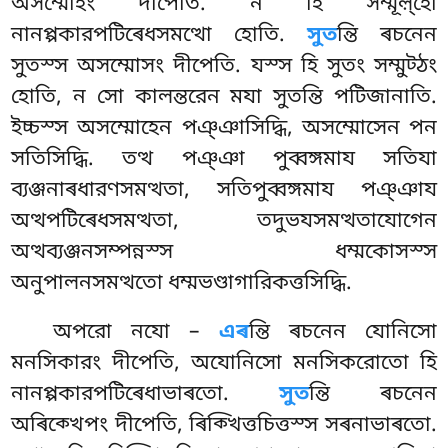
অসম্মোহং দীপেতি. ন হি সম্মূল়্হো
নানপ্পকারপটিৰেধসমত্থো হোতি.
সুত
ন্তি ৰচনেন
সুতস্স অসম্মোসং দীপেতি. যস্স হি সুতং সম্মুট্ঠং
হোতি
, ন সো কালন্তরেন মযা সুতন্তি পটিজানাতি.
ইচ্চস্স অসম্মোহেন পঞ্ঞাসিদ্ধি, অসম্মোসেন পন
সতিসিদ্ধি. তত্থ পঞ্ঞা পুব্বঙ্গমায সতিযা
ব্যঞ্জনাৰধারণসমত্থতা, সতিপুব্বঙ্গমায পঞ্ঞায
অত্থপটিৰেধসমত্থতা, তদুভযসমত্থতাযোগেন
অত্থব্যঞ্জনসম্পন্নস্স ধম্মকোসস্স
অনুপালনসমত্থতো ধম্মভণ্ডাগারিকত্তসিদ্ধি.
অপরো নযো –
এৰ
ন্তি ৰচনেন যোনিসো
মনসিকারং দীপেতি, অযোনিসো মনসিকরোতো হি
নানপ্পকারপটিৰেধাভাৰতো.
সুত
ন্তি ৰচনেন
অৰিক্খেপং দীপেতি, ৰিক্খিত্তচিত্তস্স সৰনাভাৰতো.