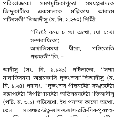
পরিব্বাজকো সমণমুণ্ডিকাপুত্তো সমযপ্পৰাদকে
তিন্দুকাচীরে একসালকে মল্লিকায আরামে
পটিৰসতী’’তিআদীসু (ম. নি. ২.২৬০) দিট্ঠি.
‘‘দিট্ঠে ধম্মে চ যো অত্থো, যো চত্থো
সম্পরাযিকো;
অত্থাভিসমযা ধীরো, পণ্ডিতোতি
পৰুচ্চতী’’তি. –
আদীসু (সং. নি. ১.১২৯) পটিলাভো. ‘‘সম্মা
মানাভিসমযা অন্তমকাসি দুক্খস্সা’’তিআদীসু (ম.
নি. ১.২৪) পহানং. ‘‘দুক্খস্স পীল়নট্ঠো সঙ্খতট্ঠো
সন্তাপট্ঠো ৰিপরিণামট্ঠো অভিসমযট্ঠো’’তিআদীসু
(পটি. ম. ৩.১) পটিৰেধো. ইধ পনস্স কালো অত্থো.
তেন সংৰচ্ছর-উতু-মাসড্ঢমাস-রত্তি-দিৰ-পুব্বণ্হ-