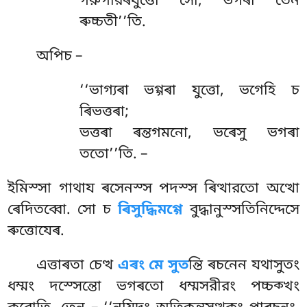
গরুগারৰযুত্তো সো, ভগৰা তেন
ৰুচ্চতী’’তি.
অপিচ –
‘‘ভাগ্যৰা ভগ্গৰা যুত্তো, ভগেহি চ
ৰিভত্তৰা;
ভত্তৰা ৰন্তগমনো, ভৰেসু ভগৰা
ততো’’তি. –
ইমিস্সা গাথায ৰসেনস্স পদস্স ৰিত্থারতো অত্থো
ৰেদিতব্বো. সো চ
ৰিসুদ্ধিমগ্গে
বুদ্ধানুস্সতিনিদ্দেসে
ৰুত্তোযেৰ.
এত্তাৰতা চেত্থ
এৰং মে সুত
ন্তি ৰচনেন যথাসুতং
ধম্মং দস্সেন্তো ভগৰতো ধম্মসরীরং পচ্চক্খং