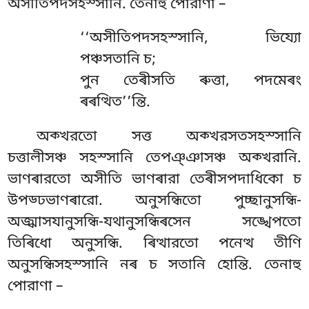
অসীতিপদসহস্সানি. তেনাহু পোরাণা –
‘‘অসীতিপদসহস্সানি, ভিয্যো
পঞ্চসতানি চ;
পুন তেৰীসতি ৰুত্তা, পদমেৰং
ৰৰত্থিত’’ন্তি.
অক্খরতো
সত্ত অক্খরসতসহস্সানি
চত্তালীসঞ্চ সহস্সানি তেপঞ্ঞাসঞ্চ অক্খরানি.
ভাণৰারতো অসীতি ভাণৰারা তেৰীসপদাধিকো চ
উপড্ঢভাণৰারো. অনুসন্ধিতো পুচ্ছানুসন্ধি-
অজ্ঝাসযানুসন্ধি-যথানুসন্ধিৰসেন সঙ্খেপতো
তিৰিধো অনুসন্ধি. ৰিত্থারতো পনেত্থ তীণি
অনুসন্ধিসহস্সানি নৰ চ সতানি হোন্তি. তেনাহু
পোরাণা –