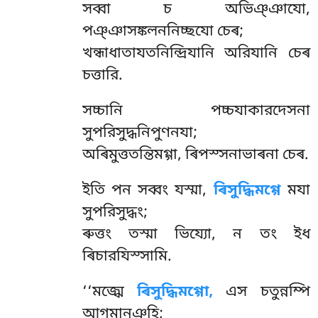
সব্বা চ অভিঞ্ঞাযো,
পঞ্ঞাসঙ্কলননিচ্ছযো চেৰ;
খন্ধাধাতাযতনিন্দ্রিযানি অরিযানি চেৰ
চত্তারি.
সচ্চানি
পচ্চযাকারদেসনা
সুপরিসুদ্ধনিপুণনযা;
অৰিমুত্ততন্তিমগ্গা, ৰিপস্সনাভাৰনা চেৰ.
ইতি পন সব্বং যস্মা,
ৰিসুদ্ধিমগ্গে
মযা
সুপরিসুদ্ধং;
ৰুত্তং তস্মা ভিয্যো, ন তং ইধ
ৰিচারযিস্সামি.
‘‘মজ্ঝে
ৰিসুদ্ধিমগ্গো,
এস চতুন্নম্পি
আগমানঞ্হি;