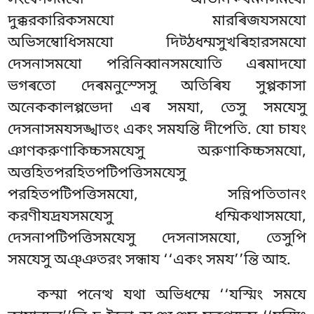
সংৰেগসমযো অভিনিক্খমনসমযো
দুক্করকারিকসমযো মারৰিজযসমযো
অভিসম্বোধিসমযো দিট্ঠধম্মসুখৰিহারসমযো
দেসনাসমযো পরিনিব্বানসমযোতি এৰমাদযো
ভগৰতো দেৰমনুস্সেসু অতিৰিয সুপ্পকাসা
অনেককালপ্পভেদা এৰ সমযা, তেসু সমযেসু
দেসনাসমযসঙ্খাতং
একং সমযন্তি দীপেতি. যো চাযং
ঞাণকরুণাকিচ্চসমযেসু অরুণাকিচ্চসমযো,
অত্তহিতপরহিতপটিপত্তিসমযেসু
পরহিতপটিপত্তিসমযো, সন্নিপতিতানং
করণীযদ্ৰযসমযেসু ধম্মিকথাসমযো,
দেসনাপটিপত্তিসমযেসু
দেসনাসমযো, তেসুপি
সমযেসু অঞ্ঞতরং সন্ধায ‘‘একং সময’’ন্তি আহ.
কস্মা পনেত্থ যথা অভিধম্মে ‘‘যস্মিং সমযে