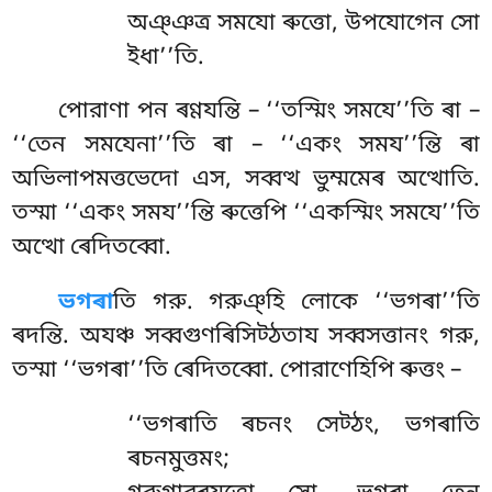
অঞ্ঞত্র সমযো ৰুত্তো, উপযোগেন সো
ইধা’’তি.
পোরাণা
পন ৰণ্ণযন্তি – ‘‘তস্মিং সমযে’’তি ৰা –
‘‘তেন সমযেনা’’তি ৰা – ‘‘একং সময’’ন্তি
ৰা
অভিলাপমত্তভেদো এস, সব্বত্থ ভুম্মমেৰ অত্থোতি.
তস্মা ‘‘একং সময’’ন্তি ৰুত্তেপি ‘‘একস্মিং সমযে’’তি
অত্থো ৰেদিতব্বো.
ভগৰা
তি গরু. গরুঞ্হি লোকে ‘‘ভগৰা’’তি
ৰদন্তি. অযঞ্চ সব্বগুণৰিসিট্ঠতায সব্বসত্তানং গরু,
তস্মা ‘‘ভগৰা’’তি ৰেদিতব্বো. পোরাণেহিপি ৰুত্তং –
‘‘ভগৰাতি ৰচনং সেট্ঠং, ভগৰাতি
ৰচনমুত্তমং;