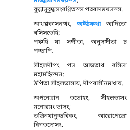
মজ্ঝিমাগমৰরস্স
;
বুদ্ধানুবুদ্ধসংৰণ্ণিতস্স পরৰাদমথনস্স.
অত্থপ্পকাসনত্থং,
অট্ঠকথা
আদিতো
ৰসিসতেহি;
পঞ্চহি যা সঙ্গীতা, অনুসঙ্গীতা চ
পচ্ছাপি.
সীহল়দীপং পন আভতাথ ৰসিনা
মহামহিন্দেন;
ঠপিতা সীহল়ভাসায, দীপৰাসীনমত্থায.
অপনেত্ৰান ততোহং, সীহল়ভাসং
মনোরমং ভাসং;
তন্তিনযানুচ্ছৰিকং, আরোপেন্তো
ৰিগতদোসং.