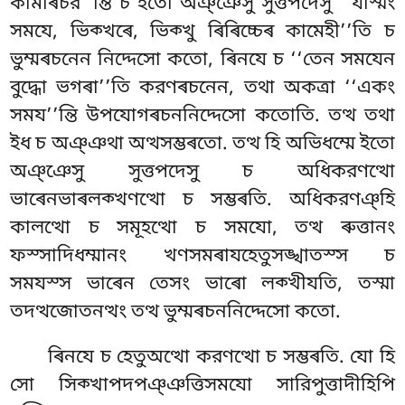
কামাৰচর’’ন্তি চ ইতো অঞ্ঞেসু সুত্তপদেসু ‘‘যস্মিং
সমযে, ভিক্খৰে, ভিক্খু ৰিৰিচ্চেৰ কামেহী’’তি চ
ভুম্মৰচনেন নিদ্দেসো কতো, ৰিনযে চ ‘‘তেন সমযেন
বুদ্ধো ভগৰা’’তি করণৰচনেন, তথা অকত্ৰা ‘‘একং
সময’’ন্তি উপযোগৰচননিদ্দেসো কতোতি. তত্থ তথা
ইধ চ অঞ্ঞথা অত্থসম্ভৰতো. তত্থ হি অভিধম্মে ইতো
অঞ্ঞেসু সুত্তপদেসু চ অধিকরণত্থো
ভাৰেনভাৰলক্খণত্থো চ সম্ভৰতি. অধিকরণঞ্হি
কালত্থো চ সমূহত্থো চ সমযো, তত্থ ৰুত্তানং
ফস্সাদিধম্মানং খণসমৰাযহেতুসঙ্খাতস্স চ
সমযস্স ভাৰেন তেসং ভাৰো লক্খীযতি, তস্মা
তদত্থজোতনত্থং তত্থ ভুম্মৰচননিদ্দেসো কতো.
ৰিনযে চ হেতুঅত্থো করণত্থো চ সম্ভৰতি. যো হি
সো সিক্খাপদপঞ্ঞত্তিসমযো সারিপুত্তাদীহিপি