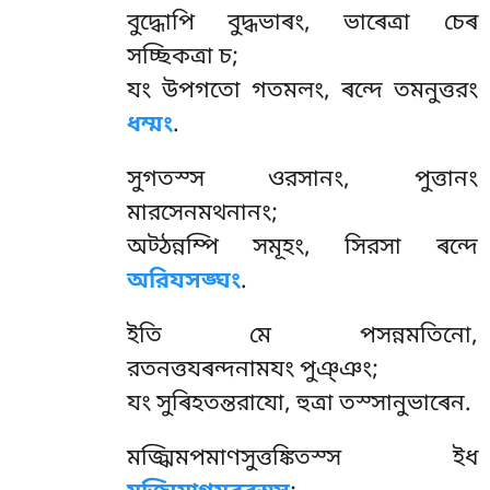
বুদ্ধোপি বুদ্ধভাৰং, ভাৰেত্ৰা চেৰ
সচ্ছিকত্ৰা চ;
যং উপগতো গতমলং, ৰন্দে তমনুত্তরং
ধম্মং
.
সুগতস্স ওরসানং, পুত্তানং
মারসেনমথনানং;
অট্ঠন্নম্পি সমূহং, সিরসা ৰন্দে
অরিযসঙ্ঘং
.
ইতি
মে পসন্নমতিনো,
রতনত্তযৰন্দনামযং পুঞ্ঞং;
যং সুৰিহতন্তরাযো, হুত্ৰা তস্সানুভাৰেন.
মজ্ঝিমপমাণসুত্তঙ্কিতস্স ইধ