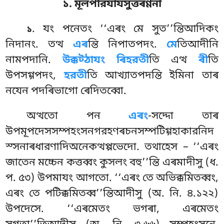
১. মূলপরিযাযসুত্তৰণ্ণনা
. যং
পনেতং ‘‘এৰং মে সুত’’ন্তিআদিকং
১
নিদানং. তত্থ
এৰ
ন্তি নিপাতপদং.
মে
তিআদীনি
নামপদানি.
উক্কট্ঠাযং ৰিহরতী
তি এত্থ
ৰী
তি
উপসগ্গপদং,
হরতী
তি আখ্যাতপদন্তি ইমিনা তাৰ
নযেন পদৰিভাগো ৰেদিতব্বো.
অত্থতো পন
এৰং
-সদ্দো তাৰ
উপমূপদেসসম্পহংসনগরহণৰচনসম্পটিগ্গহাকারনিদ
স্সনাৰধারণাদিঅনেকত্থপ্পভেদো. তথাহেস – ‘‘এৰং
জাতেন মচ্চেন কত্তব্বং কুসলং বহু’’ন্তি এৰমাদীসু (ধ.
প. ৫৩) উপমাযং আগতো. ‘‘এৰং তে অভিক্কমিতব্বং,
এৰং তে পটিক্কমিতব্ব’’ন্তিআদীসু (অ. নি. ৪.১২২)
উপদেসে. ‘‘এৰমেতং ভগৰা, এৰমেতং