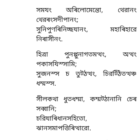
সমযং
অৰিলোমেন্তো, থেরানং
থেরৰংসদীপানং;
সুনিপুণৰিনিচ্ছযানং, মহাৰিহারে
নিৰাসীনং.
হিত্ৰা পুনপ্পুনাগতমত্থং, অত্থং
পকাসযিস্সামি;
সুজনস্স চ তুট্ঠত্থং, চিরট্ঠিতত্থঞ্চ
ধম্মস্স.
সীলকথা
ধুতধম্মা, কম্মট্ঠানানি চেৰ
সব্বানি;
চরিযাৰিধানসহিতো,
ঝানসমাপত্তিৰিত্থারো.