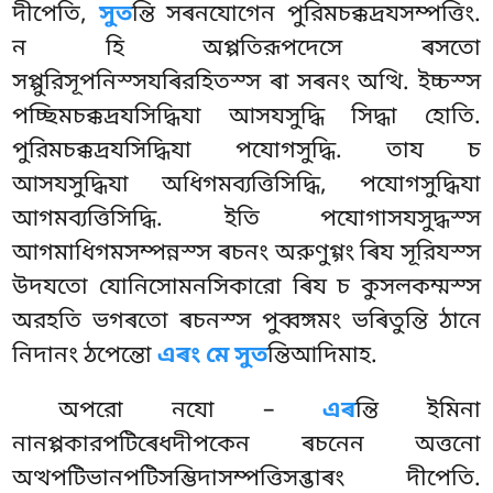
দীপেতি,
সুত
ন্তি সৰনযোগেন পুরিমচক্কদ্ৰযসম্পত্তিং.
ন হি অপ্পতিরূপদেসে ৰসতো
সপ্পুরিসূপনিস্সযৰিরহিতস্স ৰা সৰনং অত্থি. ইচ্চস্স
পচ্ছিমচক্কদ্ৰযসিদ্ধিযা আসযসুদ্ধি সিদ্ধা হোতি.
পুরিমচক্কদ্ৰযসিদ্ধিযা পযোগসুদ্ধি. তায চ
আসযসুদ্ধিযা অধিগমব্যত্তিসিদ্ধি, পযোগসুদ্ধিযা
আগমব্যত্তিসিদ্ধি. ইতি পযোগাসযসুদ্ধস্স
আগমাধিগমসম্পন্নস্স ৰচনং অরুণুগ্গং ৰিয সূরিযস্স
উদযতো যোনিসোমনসিকারো ৰিয চ কুসলকম্মস্স
অরহতি ভগৰতো ৰচনস্স পুব্বঙ্গমং ভৰিতুন্তি ঠানে
নিদানং ঠপেন্তো
এৰং মে সুত
ন্তিআদিমাহ.
অপরো নযো –
এৰ
ন্তি ইমিনা
নানপ্পকারপটিৰেধদীপকেন ৰচনেন অত্তনো
অত্থপটিভানপটিসম্ভিদাসম্পত্তিসব্ভাৰং দীপেতি.