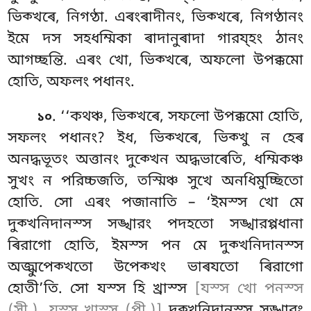
ভিক্খৰে, নিগণ্ঠা. এৰংৰাদীনং, ভিক্খৰে, নিগণ্ঠানং
ইমে দস সহধম্মিকা ৰাদানুৰাদা গারয্হং ঠানং
আগচ্ছন্তি. এৰং খো, ভিক্খৰে, অফলো উপক্কমো
হোতি, অফলং পধানং.
. ‘‘কথঞ্চ, ভিক্খৰে, সফলো উপক্কমো হোতি,
১০
সফলং পধানং? ইধ, ভিক্খৰে, ভিক্খু ন হেৰ
অনদ্ধভূতং অত্তানং দুক্খেন অদ্ধভাৰেতি, ধম্মিকঞ্চ
সুখং ন পরিচ্চজতি, তস্মিঞ্চ সুখে অনধিমুচ্ছিতো
হোতি. সো এৰং পজানাতি – ‘ইমস্স খো মে
দুক্খনিদানস্স সঙ্খারং পদহতো সঙ্খারপ্পধানা
ৰিরাগো হোতি, ইমস্স পন মে দুক্খনিদানস্স
অজ্ঝুপেক্খতো উপেক্খং ভাৰযতো ৰিরাগো
হোতী’তি. সো যস্স হি খ্ৰাস্স
[যস্স খো পনস্স