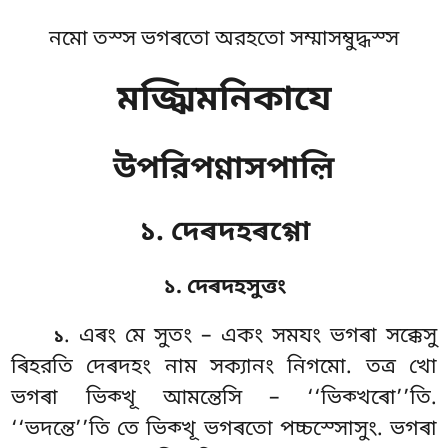
নমো তস্স ভগৰতো অরহতো সম্মাসম্বুদ্ধস্স
মজ্ঝিমনিকাযে
উপরিপণ্ণাসপাল়ি
১. দেৰদহৰগ্গো
১. দেৰদহসুত্তং
. এৰং
মে সুতং – একং সমযং ভগৰা সক্কেসু
১
ৰিহরতি দেৰদহং নাম সক্যানং নিগমো. তত্র খো
ভগৰা ভিক্খূ আমন্তেসি – ‘‘ভিক্খৰো’’তি.
‘‘ভদন্তে’’তি তে ভিক্খূ ভগৰতো পচ্চস্সোসুং. ভগৰা