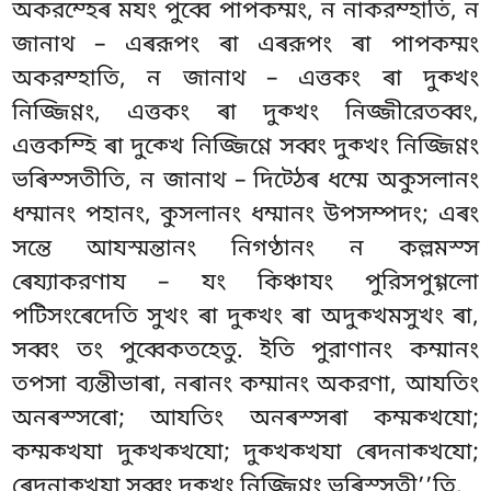
অকরম্হেৰ মযং পুব্বে পাপকম্মং, ন নাকরম্হাতি, ন
জানাথ – এৰরূপং ৰা এৰরূপং ৰা পাপকম্মং
অকরম্হাতি, ন জানাথ – এত্তকং ৰা দুক্খং
নিজ্জিণ্ণং, এত্তকং ৰা দুক্খং নিজ্জীরেতব্বং,
এত্তকম্হি ৰা দুক্খে নিজ্জিণ্ণে সব্বং দুক্খং নিজ্জিণ্ণং
ভৰিস্সতীতি, ন জানাথ – দিট্ঠেৰ ধম্মে অকুসলানং
ধম্মানং পহানং, কুসলানং ধম্মানং উপসম্পদং; এৰং
সন্তে আযস্মন্তানং নিগণ্ঠানং ন কল্লমস্স
ৰেয্যাকরণায – যং কিঞ্চাযং পুরিসপুগ্গলো
পটিসংৰেদেতি সুখং ৰা দুক্খং ৰা অদুক্খমসুখং ৰা,
সব্বং তং পুব্বেকতহেতু. ইতি পুরাণানং কম্মানং
তপসা ব্যন্তীভাৰা, নৰানং কম্মানং অকরণা, আযতিং
অনৰস্সৰো; আযতিং অনৰস্সৰা কম্মক্খযো;
কম্মক্খযা দুক্খক্খযো; দুক্খক্খযা ৰেদনাক্খযো;
ৰেদনাক্খযা সব্বং দুক্খং নিজ্জিণ্ণং ভৰিস্সতী’’তি.