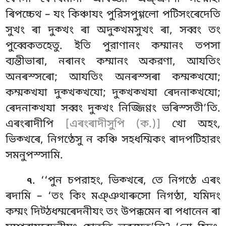
ৰিপচ্চেথ
– যং কিঞ্চাযং পুরিসপুগ্গলো পটিসংৰেদেতি
সুখং ৰা দুক্খং ৰা অদুক্খমসুখং ৰা, সব্বং তং
পুব্বেকতহেতু. ইতি পুরাণানং কম্মানং
তপসা
ব্যন্তীভাৰা, নৰানং কম্মানং অকরণা, আযতিং
অনৰস্সৰো; আযতিং অনৰস্সৰা কম্মক্খযো;
কম্মক্খযা দুক্খক্খযো; দুক্খক্খযা ৰেদনাক্খযো
;
ৰেদনাক্খযা সব্বং দুক্খং নিজ্জিণ্ণং ভৰিস্সতী’তি.
এৰংৰাদীপি
[এৰংৰাদীসুপি (ক.)]
খো অহং,
ভিক্খৰে, নিগণ্ঠেসু ন কঞ্চি সহধম্মিকং ৰাদপটিহারং
সমনুপস্সামি.
. ‘‘পুন চপরাহং, ভিক্খৰে, তে নিগণ্ঠে এৰং
৭
ৰদামি – ‘তং কিং মঞ্ঞথাৰুসো নিগণ্ঠা, যমিদং
কম্মং দিট্ঠধম্মৰেদনীযং তং উপক্কমেন ৰা পধানেন ৰা