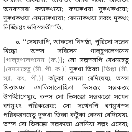
কম্মানং অকরণা, আযতিং অনৰস্সৰো; আযতিং
অনৰস্সৰা কম্মক্খযো; কম্মক্খযা দুক্খক্খযো;
দুক্খক্খযা ৰেদনাক্খযো; ৰেদনাক্খযা সব্বং দুক্খং
নিজ্জিণ্ণং ভৰিস্সতী’’তি.
. ‘‘সেয্যথাপি, আৰুসো নিগণ্ঠা, পুরিসো সল্লেন
৩
ৰিদ্ধো অস্স সৰিসেন গাল়্হূপলেপনেন
[গাল়্হপলেপনেন (ক.)]
; সো সল্লস্সপি ৰেধনহেতু
[ৰেদনাহেতু (সী. পী. ক.)]
দুক্খা তিব্বা
[তিপ্পা (সী.
স্যা. কং. পী.)]
কটুকা ৰেদনা ৰেদিযেয্য. তস্স
মিত্তামচ্চা ঞাতিসালোহিতা ভিসক্কং সল্লকত্তং
উপট্ঠাপেয্যুং. তস্স সো ভিসক্কো সল্লকত্তো সত্থেন
ৰণমুখং পরিকন্তেয্য; সো সত্থেনপি ৰণমুখস্স
পরিকন্তনহেতু দুক্খা তিব্বা কটুকা ৰেদনা ৰেদিযেয্য.
তস্স সো ভিসক্কো সল্লকত্তো এসনিযা সল্লং এসেয্য;