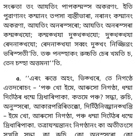
সংৰুতা তং আযতিং পাপকম্মস্স অকরণং. ইতি
পুরাণানং কম্মানং তপসা ব্যন্তীভাৰা, নৰানং কম্মানং
অকরণা, আযতিং অনৰস্সৰো; আযতিং অনৰস্সৰা
কম্মক্খযো; কম্মক্খযা দুক্খক্খযো; দুক্খক্খযা
ৰেদনাক্খযো; ৰেদনাক্খযা সব্বং দুক্খং নিজ্জিণ্ণং
ভৰিস্সতী’তি. তঞ্চ পনম্হাকং রুচ্চতি চেৰ খমতি চ,
তেন চম্হা অত্তমনা’’তি.
. ‘‘এৰং ৰুত্তে অহং, ভিক্খৰে, তে নিগণ্ঠে
৫
এতদৰোচং – ‘পঞ্চ খো ইমে, আৰুসো নিগণ্ঠা, ধম্মা
দিট্ঠেৰ ধম্মে দ্ৰিধাৰিপাকা. কতমে পঞ্চ? সদ্ধা, রুচি,
অনুস্সৰো, আকারপরিৰিতক্কো, দিট্ঠিনিজ্ঝানক্খন্তি
– ইমে খো, আৰুসো নিগণ্ঠা, পঞ্চ ধম্মা দিট্ঠেৰ ধম্মে
দ্ৰিধাৰিপাকা. তত্রাযস্মন্তানং নিগণ্ঠানং কা অতীতংসে
সত্থরি সদ্ধা, কা রুচি, কো অনুস্সৰো, কো