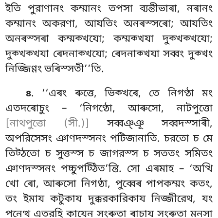
ইতি পুরাণানং কম্মানং তপসা ব্যন্তীভাৰা, নৰানং
কম্মানং অকরণা, আযতিং অনৰস্সৰো; আযতিং
অনৰস্সৰা কম্মক্খযো; কম্মক্খযা দুক্খক্খযো;
দুক্খক্খযা ৰেদনাক্খযো; ৰেদনাক্খযা সব্বং দুক্খং
নিজ্জিণ্ণং ভৰিস্সতী’’তি.
. ‘‘এৰং
ৰুত্তে, ভিক্খৰে, তে নিগণ্ঠা মং
৪
এতদৰোচুং – ‘নিগণ্ঠো
, আৰুসো, নাটপুত্তো
[নাথপুত্তো (সী.)]
সব্বঞ্ঞূ সব্বদস্সাৰী,
অপরিসেসং ঞাণদস্সনং পটিজানাতি
. চরতো চ মে
তিট্ঠতো চ সুত্তস্স চ জাগরস্স চ সততং সমিতং
ঞাণদস্সনং পচ্চুপট্ঠিত’ন্তি. সো এৰমাহ – ‘অত্থি
খো ৰো, আৰুসো নিগণ্ঠা, পুব্বেৰ পাপকম্মং কতং,
তং ইমায কটুকায দুক্করকারিকায নিজ্জীরেথ, যং
পনেত্থ এতরহি কাযেন সংৰুতা ৰাচায সংৰুতা মনসা