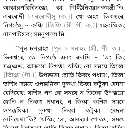
আকারপরিৰিতক্কো, কা দিট্ঠিনিজ্ঝানক্খন্তী’তি.
এৰংৰাদী
[এৰংৰাদীসু (ক.)]
খো অহং, ভিক্খৰে,
নিগণ্ঠেসু ন কঞ্চি
[কিঞ্চি (সী. পী. ক.)]
সহধম্মিকং
ৰাদপটিহারং সমনুপস্সামি.
‘‘পুন চপরাহং
[পুন চ পনাহং (সী. পী. ক.)]
,
ভিক্খৰে, তে নিগণ্ঠে এৰং ৰদামি – ‘তং কিং
মঞ্ঞথ, আৰুসো নিগণ্ঠা. যস্মিং ৰো সমযে তিব্বো
[তিপ্পো (পী.)]
উপক্কমো হোতি
তিব্বং পধানং, তিব্বা
তস্মিং সমযে ওপক্কমিকা দুক্খা তিব্বা কটুকা ৰেদনা
ৰেদিযেথ; যস্মিং পন ৰো সমযে ন তিব্বো উপক্কমো
হোতি ন তিব্বং পধানং, ন তিব্বা তস্মিং সমযে
ওপক্কমিকা দুক্খা তিব্বা কটুকা ৰেদনা
ৰেদিযেথা’তি? ‘যস্মিং নো, আৰুসো গোতম, সমযে