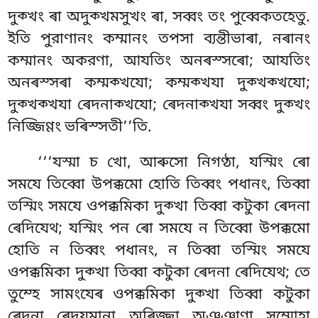
দুক্খং ৰা অদুক্খমসুখং ৰা, সব্বং তং পুব্বেকতহেতু.
ইতি পুরাণানং কম্মানং তপসা ব্যন্তীভাৰা, নৰানং
কম্মানং অকরণা, আযতিং অনৰস্সৰো; আযতিং
অনৰস্সৰা কম্মক্খযো; কম্মক্খযা দুক্খক্খযো;
দুক্খক্খযা ৰেদনাক্খযো; ৰেদনাক্খযা সব্বং দুক্খং
নিজ্জিণ্ণং ভৰিস্সতী’’তি.
‘‘‘যস্মা চ খো, আৰুসো নিগণ্ঠা, যস্মিং ৰো
সমযে তিব্বো উপক্কমো হোতি তিব্বং পধানং, তিব্বা
তস্মিং সমযে ওপক্কমিকা দুক্খা তিব্বা কটুকা ৰেদনা
ৰেদিযেথ; যস্মিং পন ৰো সমযে ন তিব্বো উপক্কমো
হোতি ন তিব্বং পধানং, ন তিব্বা তস্মিং সমযে
ওপক্কমিকা দুক্খা তিব্বা কটুকা ৰেদনা ৰেদিযেথ; তে
তুম্হে সামংযেৰ ওপক্কমিকা দুক্খা
তিব্বা কটুকা
ৰেদনা ৰেদযমানা অৰিজ্জা অঞ্ঞাণা সম্মোহা