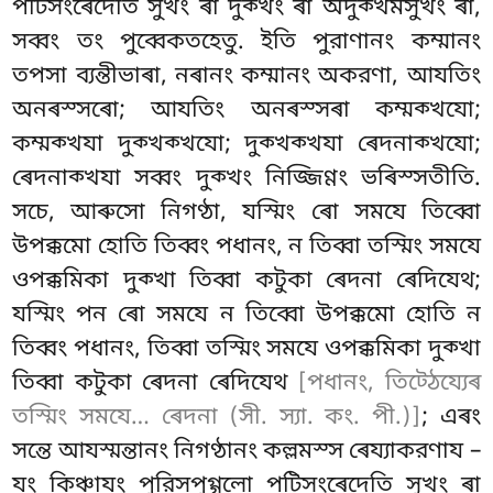
পটিসংৰেদেতি সুখং ৰা দুক্খং ৰা অদুক্খমসুখং ৰা,
সব্বং তং পুব্বেকতহেতু. ইতি পুরাণানং কম্মানং
তপসা ব্যন্তীভাৰা, নৰানং কম্মানং অকরণা, আযতিং
অনৰস্সৰো; আযতিং অনৰস্সৰা কম্মক্খযো;
কম্মক্খযা দুক্খক্খযো; দুক্খক্খযা ৰেদনাক্খযো
;
ৰেদনাক্খযা সব্বং দুক্খং নিজ্জিণ্ণং ভৰিস্সতীতি.
সচে, আৰুসো নিগণ্ঠা, যস্মিং ৰো সমযে তিব্বো
উপক্কমো হোতি তিব্বং পধানং, ন তিব্বা তস্মিং সমযে
ওপক্কমিকা দুক্খা তিব্বা কটুকা ৰেদনা ৰেদিযেথ;
যস্মিং পন ৰো সমযে ন তিব্বো উপক্কমো হোতি ন
তিব্বং পধানং, তিব্বা তস্মিং সমযে ওপক্কমিকা দুক্খা
তিব্বা কটুকা ৰেদনা ৰেদিযেথ
[পধানং, তিট্ঠেয্যেৰ
তস্মিং সমযে… ৰেদনা (সী. স্যা. কং. পী.)]
; এৰং
সন্তে আযস্মন্তানং নিগণ্ঠানং কল্লমস্স ৰেয্যাকরণায –
যং কিঞ্চাযং পুরিসপুগ্গলো পটিসংৰেদেতি সুখং ৰা