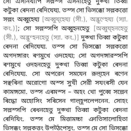
সো এসনিযাপি সল্লস্স এসনাহেতু দুক্খা তিব্বা
কটুকা ৰেদনা ৰেদিযেয্য
. তস্স সো ভিসক্কো সল্লকত্তো
সল্লং অব্বুহেয্য
[অব্বুয্হেয্য (সী.), অব্ভূণ্হেয্য (স্যা.
কং.)]
; সো সল্লস্সপি অব্বুহনহেতু
[অব্বুয্হনহেতু
(সী.), অব্ভূণ্হনহেতু (স্যা. কং.)]
দুক্খা তিব্বা কটুকা
ৰেদনা ৰেদিযেয্য. তস্স সো ভিসক্কো সল্লকত্তো
অগদঙ্গারং ৰণমুখে ওদহেয্য; সো অগদঙ্গারস্সপি
ৰণমুখে ওদহনহেতু দুক্খা তিব্বা কটুকা ৰেদনা
ৰেদিযেয্য. সো অপরেন সমযেন রূল়্হেন ৰণেন
সঞ্ছৰিনা অরোগো অস্স সুখী সেরী সযংৰসী যেন
কামঙ্গমো. তস্স এৰমস্স – অহং খো পুব্বে সল্লেন
ৰিদ্ধো অহোসিং সৰিসেন গাল়্হূপলেপনেন. সোহং
সল্লস্সপি ৰেধনহেতু দুক্খা তিব্বা কটুকা ৰেদনা
ৰেদিযিং. তস্স মে মিত্তামচ্চা ঞাতিসালোহিতা
ভিসক্কং সল্লকত্তং উপট্ঠপেসুং. তস্স মে সো ভিসক্কো