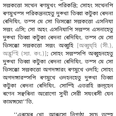
সল্লকত্তো সত্থেন ৰণমুখং পরিকন্তি; সোহং সত্থেনপি
ৰণমুখস্স পরিকন্তনহেতু দুক্খা তিব্বা কটুকা ৰেদনা
ৰেদিযিং. তস্স মে সো ভিসক্কো সল্লকত্তো এসনিযা
সল্লং এসি; সো অহং এসনিযাপি সল্লস্স এসনাহেতু
দুক্খা তিব্বা কটুকা ৰেদনা ৰেদিযিং. তস্স মে সো
ভিসক্কো
সল্লকত্তো সল্লং অব্বুহি
[অব্বুয্হি (সী.),
অব্ভূণ্হি (স্যা. কং.)]
; সোহং সল্লস্সপি অব্বুহনহেতু
দুক্খা তিব্বা কটুকা ৰেদনা ৰেদিযিং. তস্স মে সো
ভিসক্কো সল্লকত্তো অগদঙ্গারং ৰণমুখে ওদহি; সোহং
অগদঙ্গারস্সপি ৰণমুখে ওদহনহেতু দুক্খা তিব্বা
কটুকা ৰেদনা ৰেদিযিং. সোম্হি
এতরহি রূল়্হেন
ৰণেন সঞ্ছৰিনা অরোগো সুখী সেরী সযংৰসী যেন
কামঙ্গমো’’তি.
‘‘এৰমেৰ খো, আৰুসো নিগণ্ঠা, সচে তুম্হে