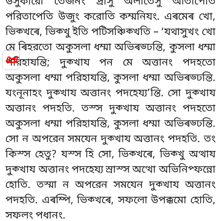
উসুকারো তেজনং দ্ৰীসু অলাতেসু আতাপেতি
পরিতাপেতি উজুং করোতি কম্মনিযং. এৰমেৰ খো,
ভিক্খৰে, ভিক্খু ইতি পটিসঞ্চিক্খতি – ‘যথাসুখং খো
মে ৰিহরতো অকুসলা ধম্মা অভিৰড্ঢন্তি, কুসলা ধম্মা
📜
পরিহাযন্তি; দুক্খায পন মে অত্তানং পদহতো
অকুসলা ধম্মা পরিহাযন্তি, কুসলা ধম্মা অভিৰড্ঢন্তি.
যংনূনাহং দুক্খায অত্তানং পদহেয্য’ন্তি. সো দুক্খায
অত্তানং পদহতি. তস্স দুক্খায অত্তানং পদহতো
অকুসলা ধম্মা পরিহাযন্তি, কুসলা ধম্মা অভিৰড্ঢন্তি.
সো ন অপরেন সমযেন দুক্খায
অত্তানং পদহতি. তং
কিস্স হেতু? যস্স হি সো, ভিক্খৰে, ভিক্খু অত্থায
দুক্খায অত্তানং পদহেয্য স্ৰাস্স অত্থো অভিনিপ্ফন্নো
হোতি. তস্মা ন অপরেন সমযেন দুক্খায অত্তানং
পদহতি. এৰম্পি, ভিক্খৰে, সফলো উপক্কমো হোতি,
সফলং পধানং.