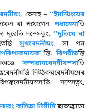
ৰেদনীযং
. তেনাহ –
‘‘ইমস্মিংযেৰ
সিকেন ৰা পযোগেন.
পধানেনা
তি
ৰ দূরেতি দস্সেতুং,
‘‘দুতিযে ৰা
িতন্তি
সুখৰেদনীযং
. সা পন
ম্মণৰিপাকদাযক’’
ন্তি.
ৰিপরীত
ন্তি
্বত্তে.
সম্পরাযৰেদনীযস্সা
তি
কৰেদনীযন্তি দিট্ঠধম্মৰেদনীযমেৰ
ক্কৰেদনীযস্সাতি দস্সেতুং,
ারং কসিত্ৰা নিসীদি
ছাতজ্ঝত্তো