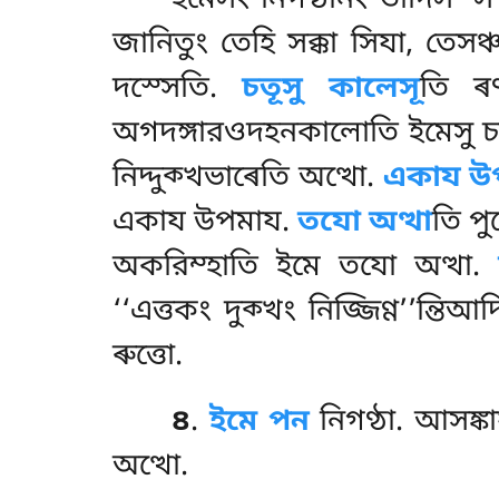
ইমেসং নিগণ্ঠানং তাদিসস
জানিতুং তেহি সক্কা সিযা, তেসঞ
দস্সেতি.
চতূসু কালেসূ
তি ৰণ
অগদঙ্গারওদহনকালোতি ইমেসু চত
নিদ্দুক্খভাৰেতি অত্থো.
একায উ
একায উপমায.
তযো অত্থা
তি পু
অকরিম্হাতি ইমে তযো অত্থা.
‘‘এত্তকং দুক্খং নিজ্জিণ্ণ’’ন্তিআ
ৰুত্তো.
৪
.
ইমে
পন
নিগণ্ঠা. আসঙ্
অত্থো.