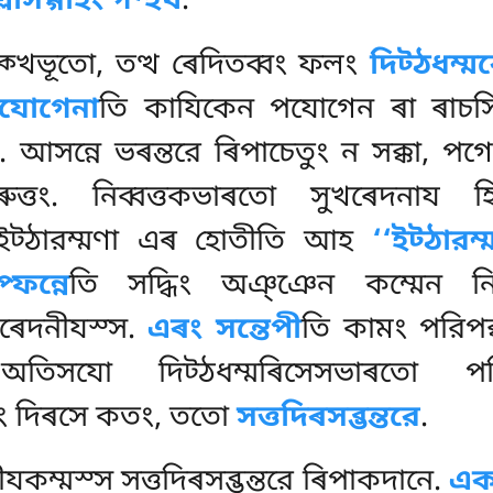
্লাসগ্গাহং গণ্হথ
.
ক্খভূতো, তত্থ ৰেদিতব্বং ফলং
দিট্ঠধম্ম
যোগেনা
তি কাযিকেন পযোগেন ৰা ৰাচ
সন্নে ভৰন্তরে ৰিপাচেতুং ন সক্কা, পগে
ুত্তং. নিব্বত্তকভাৰতো সুখৰেদনায হ
ইট্ঠারম্মণা এৰ হোতীতি আহ
‘‘ইট্ঠার
প্ফন্নে
তি সদ্ধিং অঞ্ঞেন কম্মেন নিব
ৰেদনীযস্স.
এৰং সন্তেপী
তি কামং পরিপক্
অতিসযো দিট্ঠধম্মৰিসেসভাৰতো পরিপ
মিং দিৰসে কতং, ততো
সত্তদিৰসব্ভন্তরে
.
ীযকম্মস্স সত্তদিৰসব্ভন্তরে ৰিপাকদানে.
একৰ