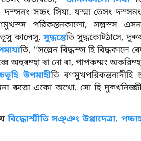
্স তেসং অভাৰতো,
‘‘জাননকালো সিযা’’
ত
্চ দস্সনং সচ্চং সিযা. যস্মা তেসং দস্সন
মুখস্স পরিকন্তনকালো, সল্লস্স এসন
ূসু কালেসু.
সুদ্ধন্তে
তি সুদ্ধকোট্ঠাসে, দ
পমাযা
তি, ‘‘সল্লেন ৰিদ্ধস্স হি ৰিদ্ধকাল
ব্বে অহুৰম্হা ৰা নো ৰা, পাপকম্মং অকরিম্
চতূহি উপমাহী
তি ৰণমুখপরিকন্তনাদীহি 
দিনা
ৰুত্তো একো অত্থো. সো হি দুক্খনি
কায
ৰিদ্ধোস্মীতি সঞ্ঞং উপ্পাদেত্ৰা. পচ্চা