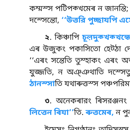
কম্মস্স পটিপক্খমেৰ ন জানন্তি;
দস্সেন্তো,
‘‘উত্তরি পুচ্ছাযপি 
২
. কিঞ্চাপি
চূল়দুক্খক্খন্ধ
এৰ উজুকং পকাসিতো হেট্ঠা দেস
‘‘এৰং সন্তেতি তুম্হাকং এৰং অ
যুজ্জতি, ন অঞ্ঞথাতি দস্সে
ঠানস্সা
তি যথাৰুত্তস্স পঞ্চপরি
৩
. অনেকৰারং ৰিসরঞ্জনং
লিত্তেন ৰিযা’’
তি.
ৰুত্তমেৰ,
ন পুন