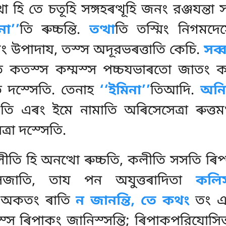
া হি তে চতূহি সঙ্গহৰত্থূহি জনং রঞ্জযন্তা 
ো’’
তি ৰুচ্চন্তি.
তত্থা
তি তস্মিং নিগমদে
ণিং উপাদায, তস্স অদূরভৰত্তাতি কেচি.
সব্
ি কতস্স কম্মস্স পচ্চযভাৰতো জাতং কম্
ি দস্সেতি. তেনাহ
‘‘ইমিনা’’
তিআদি.
অনিয
তি এৰং ইমে নামাতি অৰিসেসেত্ৰা ৰুত্তম
ত্ৰা দস্সেতি.
তি হি অনত্থো ৰুচ্চতি, কলীতি সসতি ৰি
সজাতি, তায পন অযুত্তৰাদিতা
কলি
 অকতং ৰাতি
ন জানন্তি, তে কথং
তং এদ
্স ৰিপাকং জানিস্সন্তি; ৰিপাকপরিযোসিতভ