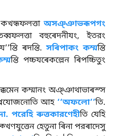
. একখন্ধফলত্তা
অসঞ্ঞাভৰূপগং
ব্বফলত্তা বহুৰেদনীযং, ইতরং
’ন্তি ৰদন্তি.
সৰিপাকং কম্ম
ন্তি
ম্ম
ন্তি পচ্চযৰেকল্লেন ৰিপচ্চিতুং
উপক্কমেন কম্মানং অঞ্ঞাথাভাৰস্স
 নিপ্পযোজনোতি আহ
‘‘অফলো’’
তি.
ো. পরেহি ৰুত্তকারণেহী
তি যেহি
ক্খণযুত্তেন হেতুনা ৰিনা পরৰাদেসু