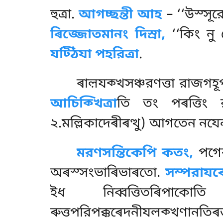
হুত্ৰা.
আগচ্ছন্তী আহ
– ‘‘উস্সূর
ৰিজ্জোতমানং দিস্ৰা,
‘‘কিং নু খ
যট্ঠিযা পহরিত্ৰা
.
ৰাল়যক্খসঞ্চরণত্তা রাজগহ
আচিক্খিত্ৰা
তি তং পৰত্তিং 
২.মল্লিকাদেৰীৰত্থু) আগতেন নযে
মরণসন্তিকেপি কতং,
পগেৰ
অৰস্সংভাৰিভাৰতো.
সম্পরাযৰ
ইধ নিব্বত্তিতৰিপাকোত
ৰুত্তপরিপক্কৰেদনীযলক্খণানতিৰ