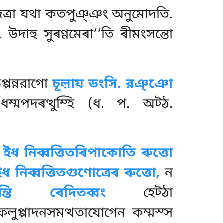
দেত্ৰা যথা কতপুঞ্ঞং অনুমোদতি.
 উদাহু সুৰণ্ণমেৰা’’তি ৰীমংসন্তো
প্পন্নরাগো
চূল়ায ডংসি. রঞ্ঞো
ম্মপদৰত্থুম্হি (ধ. প. অট্ঠ.
.
ইধ নিব্বত্তিতৰিপাকোতি ৰুত্তো
ইধ নিব্বত্তিতগুণোত্ৰেৰ ৰুত্তো,
ন
যন্তি ৰেদিতব্বং
হেট্ঠা
লুপ্পাদনসমত্থতাযোগেন কম্মস্স