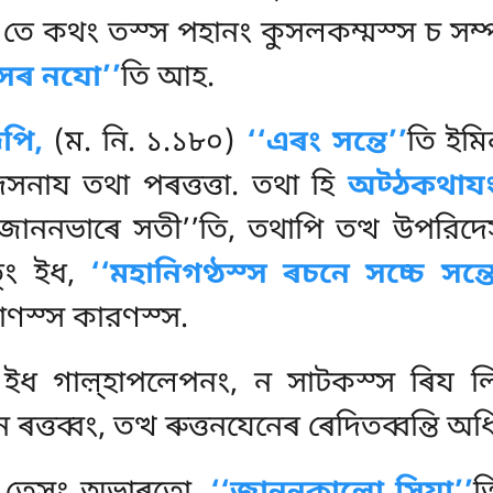
 তে কথং তস্স পহানং কুসলকম্মস্স চ সম্প
এসেৰ নযো’’
তি আহ.
েপি,
(ম. নি. ১.১৮০)
‘‘এৰং সন্তে’’
তি ইমি
নায তথা পৰত্তত্তা. তথা হি
অট্ঠকথায
জাননভাৰে সতী’’তি, তথাপি তত্থ উপরিদেসন
তুং ইধ,
‘‘মহানিগণ্ঠস্স ৰচনে সচ্চে সন্ত
মাণস্স কারণস্স.
 ইধ গাল়্হাপলেপনং, ন সাটকস্স ৰিয 
 ৰত্তব্বং, তত্থ ৰুত্তনযেনেৰ ৰেদিতব্বন্তি অধি