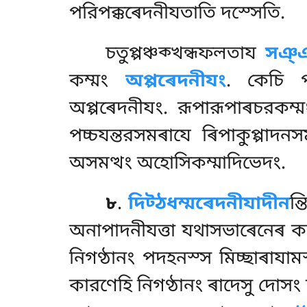
পরিপক্কৰেদনীযতাতি দস্সেতি.
চতুপ্পঞ্চক্খন্ধফলতায
সঞ্
কম্মং
অপ্পৰেদনীযং
. কেচি প
অপ্পৰেদনীযং. রূপারূপাৰচরকম্মং
পচ্চযন্তরসমৰাযে ৰিপাকুপ্পাদ
অসমত্থং অহোসিকম্মাদিভেদং.
৮
.
দিট্ঠধম্মৰেদনীযাদীন
ন্
অনাপাদনীযত্তা যথাসভাৰেনেৰ কম্
নিগণ্ঠানং পদহনস্স মিচ্ছাৰাযা
কারণেহি নিগণ্ঠানং ৰাদেসু দোসং দ