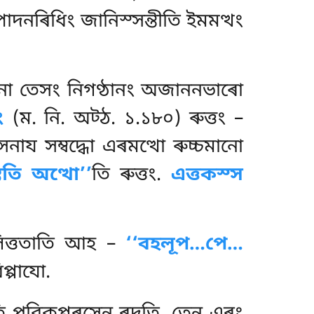
াদনৰিধিং জানিস্সন্তীতি ইমমত্থং
না তেসং নিগণ্ঠানং অজাননভাৰো
ং
(ম. নি. অট্ঠ. ১.১৮০) ৰুত্তং –
ায সম্বদ্ধো এৰমত্থো ৰুচ্চমানো
েতি অত্থো’’
তি ৰুত্তং.
এত্তকস্স
লিত্ততাতি আহ –
‘‘বহলূপ…পে…
প্পাযো.