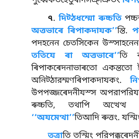
পুব্বেকতহেতুৰাদসঞ্ঞিতং
ৰিপল
৭
.
দিট্ঠধম্মো ৰুচ্চতি
পচ্চ
অত্তভাৰে ৰিপাকদাযক’’
ন্তি.
প
পদহনেন চেতসিকেন উস্সাহনেন. আ
ততিযে ৰা অত্তভাৰে’’
তি ৰ
ৰিপাকৰেদনাভাৰতো একন্ততো 
অনিট্ঠারম্মণৰিপাকদাযকং.
নি
উপপজ্জৰেদনীযস্স অপরাপরিয
ৰুচ্চতি, তথাপি অত্থেত্থ 
‘‘অযমেত্থা’’
তিআদি ৰুত্তং. যস্
তত্রা
তি তস্মিং পরিপক্কৰেদন