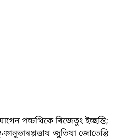
োগেন পচ্চত্থিকে ৰিজেতুং ইচ্ছন্তি;
্ঞানুভাৰপ্পত্তায জুতিযা জোতেন্তি