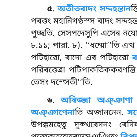
৫
.
অতীতৰাদং সদ্দহন্তান
ন
পৰত্তং মহানিগণ্ঠস্স ৰাদং সদ্দহন্
পুচ্ছতি. সেসপদেসুপি এসেৰ নযো
৮.১১; পারা. ৮). ‘‘ধম্মো’’তি এত
পটিহারো, ৰাদো এৰ পটিহারো
ৰ
পরিৰত্তেত্ৰা পটিপাকতিককরণন্ত
তেসং দস্সেতী’’তি.
৬
.
অৰিজ্জা অঞ্ঞাণা 
অঞ্ঞাণেনা
তি অজাননেন.
সম
উপক্কমহেতু দুক্খৰেদনং ৰেদ