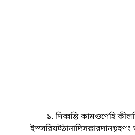
১
. দিব্বন্তি
কামগুণেহি কীল়ন্ত
ইস্সরিযট্ঠানাদিসক্কারদানগ্গহণং 