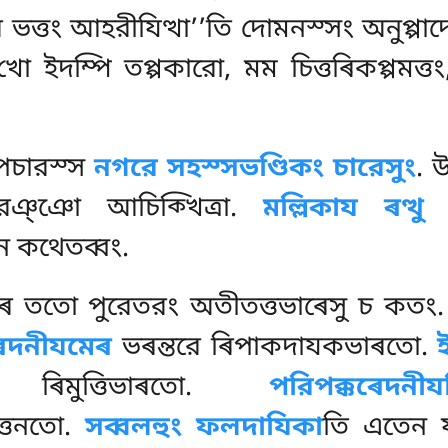
ে ভত্তং আহরীযিত্থা’’তি দোমনস্সং
অনুপ্পা
ো ইদম্পি তপ্পকারো, মম চিত্তৰিকপ্পমত্তং,
ূপচারস্স
নগরে সহস্সভণ্ডিকং চারেসুং
. উ
রঞ্ঞো আচিক্খিত্ৰা.
মল্লিকায ৰত্থু
ধ
ন কথেতব্বং.
 ততো পুরেতরং অতীতত্তভাৰেসু চ কতং
েদনীযমেৰ
ভৰন্তরে ৰিপাকদাযকভাৰতো.
ি ৰিমুত্তিভাৰতো.
পরিপক্কৰেদনী
ত্তনতো.
সব্বলহুং ফলদাযিকা
তি এতেন ফ