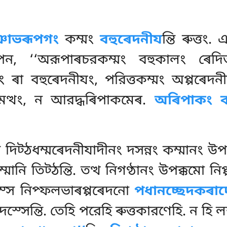
ঞাভৰূপগং
কম্মং
বহুৰেদনীয
ন্তি ৰুত্তং
ন, ‘‘অরূপাৰচরকম্মং বহুকালং ৰেদিত
 ৰা বহুৰেদনীযং, পরিত্তকম্মং অপ্পৰেদনীয’
নসমত্থং, ন আরদ্ধৰিপাকমেৰ.
অৰিপাকং ক
তি
দিট্ঠধম্মৰেদনীযাদীনং দসন্নং কম্মানং 
মানি তিট্ঠন্তি. তত্থ নিগণ্ঠানং উপক্কমো
মস্স নিপ্ফলভাৰপ্পৰেদনো
পধানচ্ছেদকৰাদ
স্সেন্তি. তেহি পরেহি ৰুত্তকারণেহি. ন হি ল