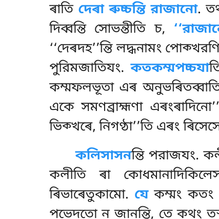
ৰাতি
দেৰা ৰুচ্চন্তি রাজানো
. তথ
দিব্বন্তি সোভন্তীতি চ,
‘‘রাজান
‘‘দেৰদহ’’ন্তি লদ্ধনামং পোক্খর
পুরিমজাতিযং.
কতকম্মপচ্চযা
ত
কম্মফলভূতা এৰ অনুভৰিতব্বাত
একে সমণব্রাহ্মণা এৰংৰাদিনো’’
ভিক্খৰে, নিগণ্ঠা’’তি এৰং ৰিসেসে
কলিসাসন
ন্তি
পরাজযং. কলী
কলীতি ৰা কোধমানাদিকিলে
ৰিভাৰেতুকামো
.
যে
কম্মং কতং
পভেদতো ন জানন্তি, তে কথং তস