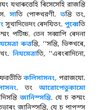
সযং যথাৰুত্তেহি ৰিসেসেহি রাজন্তি
সে.
সা
তি পোক্খরণী.
ত
ন্তি তং,
বং
সুখাদিভেদং ৰেদযিতং.
পুব্বে
তি
মং পটিচ্চ. তেন সব্বাপি ৰেদনা
মেত্ৰা ৰুত্ত
ন্তি, ‘‘সন্তি, ভিক্খৰে,
ত্থং.
নিযমেত্ৰা
তি, ‘‘এৰংৰাদিনো,
প্ফরতীতি
কলিসাসনং,
পরাজযো.
সাসনং
. তং
আরোপেতুকামো
িসন্তি
জানিস্সন্তি
. যে চ কম্মং
াৰং জানিস্সন্তি, যে চ পাপস্স