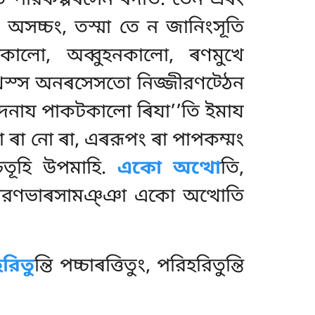
ি পরিকপ্পৰসেন ৰদতি. তেন এৰং
ং অসচ্চং, তস্মা তে ন জানিংসূতি
কালো, অব্বুহনকালো, ৰণমুখে
ুক্খস্স অনৰসেসতো নিজ্জীরণট্ঠেন
ে ৰেদনায পাকটকালো ৰিযা’’তি ইমায
হা ৰা নো ৰা, এৰরূপং ৰা পাপকম্মং
চতূহি উপমাহি.
একো অত্থো
তি,
জ্জীরণভাৰসামঞ্ঞা একো অত্থোতি
হরিতু
ন্তি পচ্চাৰত্তিতুং, পরিহরিতুন্তি