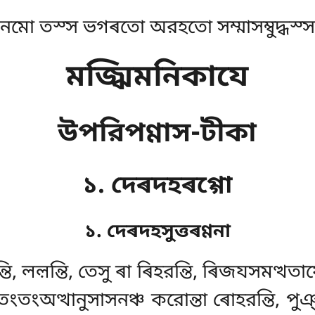
নমো তস্স ভগৰতো অরহতো সম্মাসম্বুদ্ধস্স
মজ্ঝিমনিকাযে
উপরিপণ্ণাস-টীকা
১. দেৰদহৰগ্গো
১. দেৰদহসুত্তৰণ্ণনা
ি, লল়ন্তি, তেসু ৰা ৰিহরন্তি, ৰিজযসমত্থতায
তংতংঅত্থানুসাসনঞ্চ করোন্তা ৰোহরন্তি, পুঞ