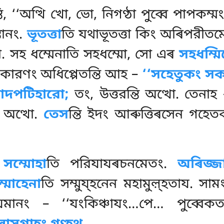
্তি, ‘‘অত্থি খো, ভো, নিগণ্ঠা পুব্বে পাপক
তানং.
ভূতত্তা
তি যথাভূতত্তা কিং অৰিপরীতমে
. সহ ধম্মেনাতি সহধম্মো, সো এৰ
সহধম্ম
্থ কারণং অধিপ্পেতন্তি আহ –
‘‘সহেতুকং সক
াদপটিহারো;
তং, উত্তরন্তি অত্থো. তেনাহ
ি অত্থো.
তেস
ন্তি ইদং আৰুত্তিৰসেন গহেত
সম্মোহা
তি পরিযাযৰচনমেতং.
অৰিজ্জ
্মোহেনা
তি সম্মুয্হনেন মহামুল়্হতায. স
িযমানং – ‘‘যংকিঞ্চাযং…পে… পুব্বেক