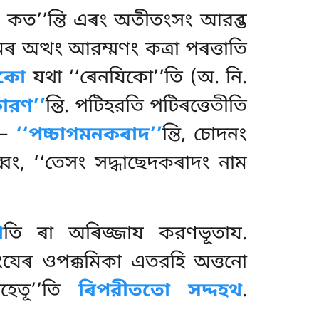
ম্মং কত’’ন্তি এৰং অতীতংসং আরব্ভ
ৰ অত্থং আরম্মণং কত্ৰা পৰত্তাতি
িকো
যথা ‘‘ৰেনযিকো’’তি (অ. নি.
ারণ’’
ন্তি. পটিহরতি পটিৰত্তেতীতি
 –
‘‘পচ্চাগমনকৰাদ’’
ন্তি, চোদনং
ব্বং, ‘‘তেসং সদ্ধাছেদকৰাদং নাম
া
তি ৰা অৰিজ্জায করণভূতায.
ামংযেৰ ওপক্কমিকা এতরহি অত্তনো
তহেতূ’’তি
ৰিপরীততো সদ্দহথ
.