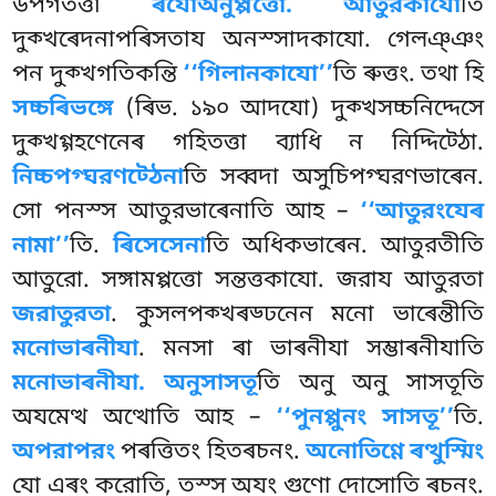
উপগতত্তা
ৰযোঅনুপ্পত্তো. আতুরকাযো
তি
দুক্খৰেদনাপৰিসতায অনস্সাদকাযো. গেলঞ্ঞং
পন দুক্খগতিকন্তি
‘‘গিলানকাযো’’
তি ৰুত্তং. তথা হি
সচ্চৰিভঙ্গে
(ৰিভ. ১৯০ আদযো) দুক্খসচ্চনিদ্দেসে
দুক্খগ্গহণেনেৰ গহিতত্তা ব্যাধি ন নিদ্দিট্ঠো.
নিচ্চপগ্ঘরণট্ঠেনা
তি সব্বদা অসুচিপগ্ঘরণভাৰেন.
সো পনস্স আতুরভাৰেনাতি আহ –
‘‘আতুরংযেৰ
নামা’’
তি.
ৰিসেসেনা
তি অধিকভাৰেন. আতুরতীতি
আতুরো. সঙ্গামপ্পত্তো সন্তত্তকাযো. জরায আতুরতা
জরাতুরতা
. কুসলপক্খৰড্ঢনেন মনো ভাৰেন্তীতি
মনোভাৰনীযা
. মনসা ৰা ভাৰনীযা সম্ভাৰনীযাতি
মনোভাৰনীযা. অনুসাসতূ
তি অনু অনু সাসতূতি
অযমেত্থ অত্থোতি আহ –
‘‘পুনপ্পুনং সাসতূ’’
তি.
অপরাপরং
পৰত্তিতং হিতৰচনং.
অনোতিণ্ণে ৰত্থুস্মিং
যো এৰং করোতি, তস্স অযং গুণো দোসোতি ৰচনং.