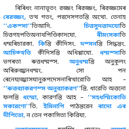
ৰিৰিধং নানাভূতং রজ্জং ৰিরজ্জং, ৰিরজ্জমেৰ
ৰেরজ্জং,
তত্থ গতং, পরদেসগতন্তি অত্থো. তেনাহ
‘‘একস্সা’’
তিআদি.
চিত্তসুদত্তাদযো
তি
চিত্তগহপতিঅনাথপিণ্ডিকাদযো.
ৰীমংসকা
তি
ধম্মৰিচারকা.
কি
ন্তি কীদিসং.
দস্সন
ন্তি সিদ্ধন্তং.
আচিক্খতি
কীদিসন্তি অধিপ্পাযো.
ধম্মস্সা
তি
ভগৰতা ৰুত্তধম্মস্স.
অনুধম্ম
ন্তি অনুকূলং
অৰিরুজ্ঝনধম্মং. সো পন
ৰেনেয্যজ্ঝাসযানুরূপদেসনাৰিত্থারোতি আহ –
‘‘ৰুত্তব্যাকরণস্স অনুব্যাকরণ’’
ন্তি. ধারেতি অত্তনো
ফলন্তি
ধম্মো,
কারণন্তি আহ –
‘‘সহধম্মিকোতি
সকারণো’’
তি.
ইমিনাপি
পাঠন্তরেন
ৰাদো এৰ
দীপিতো,
ন তেন পকাসিতা কিরিযা.