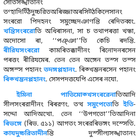
সোতসঙ্খাতানং
তণ্হাদিট্ঠিদুচ্চরিতঅৰিজ্জাঅৰসিট্ঠকিলেসানং
সংৰরো পিদহনং সমুচ্ছেদঞাণন্তি ৰেদিতব্বং.
খন্তিসংৰরো
তি অধিৰাসনা, সা চ তথাপৰত্তা খন্ধা,
অদোসো ৰা, ‘‘পঞ্ঞা’’তি কেচি ৰদন্তি.
ৰীরিযসংৰরো
কামৰিতক্কাদীনং ৰিনোদনৰসেন
পৰত্তং ৰীরিযমেৰ. তেন তেন অঙ্গেন তস্স তস্স
অঙ্গস্স পহানং
তদঙ্গপ্পহানং
. ৰিক্খম্ভনৰসেন পহানং
ৰিক্খম্ভনপ্পহানং
. সেসপদত্তযেপি এসেৰ নযো.
ইমিনা পাতিমোক্খসংৰরেনা
তিআদি
সীলসংৰরাদীনং ৰিৰরণং. তত্থ
সমুপেতো
তি
ইতি
-
সদ্দো আদিঅত্থো. তেন ‘‘উপগতো’’তিআদিনা
ৰিভঙ্গে
(ৰিভ. ৫১১) আগতং সংৰরৰিভঙ্গং দস্সেতি.
কাযদুচ্চরিতাদীন
ন্তি দুস্সীল্যসঙ্খাতানং