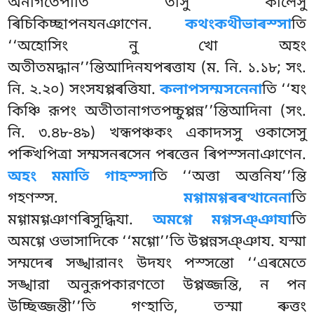
অনাগতেপীতি তীসু কালেসু
ৰিচিকিচ্ছাপনযনঞাণেন.
কথংকথীভাৰস্সা
তি
‘‘অহোসিং নু খো অহং
অতীতমদ্ধান’’ন্তিআদিনযপৰত্তায (ম. নি. ১.১৮; সং.
নি. ২.২০) সংসযপ্পৰত্তিযা.
কলাপসম্মসনেনা
তি ‘‘যং
কিঞ্চি রূপং অতীতানাগতপচ্চুপ্পন্ন’’ন্তিআদিনা (সং.
নি. ৩.৪৮-৪৯) খন্ধপঞ্চকং একাদসসু ওকাসেসু
পক্খিপিত্ৰা সম্মসনৰসেন পৰত্তেন ৰিপস্সনাঞাণেন.
অহং মমাতি গাহস্সা
তি ‘‘অত্তা অত্তনিয’’ন্তি
গহণস্স.
মগ্গামগ্গৰৰত্থানেনা
তি
মগ্গামগ্গঞাণৰিসুদ্ধিযা.
অমগ্গে মগ্গসঞ্ঞাযা
তি
অমগ্গে ওভাসাদিকে ‘‘মগ্গো’’তি উপ্পন্নসঞ্ঞায. যস্মা
সম্মদেৰ সঙ্খারানং উদযং পস্সন্তো ‘‘এৰমেতে
সঙ্খারা অনুরূপকারণতো উপ্পজ্জন্তি, ন পন
উচ্ছিজ্জন্তী’’তি গণ্হাতি, তস্মা ৰুত্তং