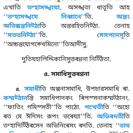
এত্থাতি
তণ্হাসঙ্খযো,
অসঙ্খতা ধাতূতি আহ
‘‘তণ্হাসঙ্খযে নিব্বানে’’
তি.
অন্তং
অতিক্কন্তনিট্ঠা
তি অন্তরহিতনিট্ঠা. তেনাহ
‘‘সততনিট্ঠা’’
তি.
সেসপদেসূ
তি
‘‘অচ্চন্তযোগক্খেমিনো’’তিআদীসু.
দুতিযহালিদ্দিকানিসুত্তৰণ্ণনা নিট্ঠিতা.
৫. সমাধিসুত্তৰণ্ণনা
.
সমাধী
তি অপ্পনাসমাধি, উপচারসমাধি ৰা.
৫
কম্মট্ঠান
ন্তি সমাধিপাদকং ৰিপস্সনাকম্মট্ঠানং.
‘‘ফাতিং গমিস্সতী’’তি পাঠো.
পত্থেতী
তি ‘‘অহো
ৰত মে ঈদিসং রূপং ভৰেয্যা’’তি.
অভিৰদতী
তি
তণ্হাদিট্ঠিৰসেন অভিনিৰেসং ৰদতি. তেনাহ
‘‘তায