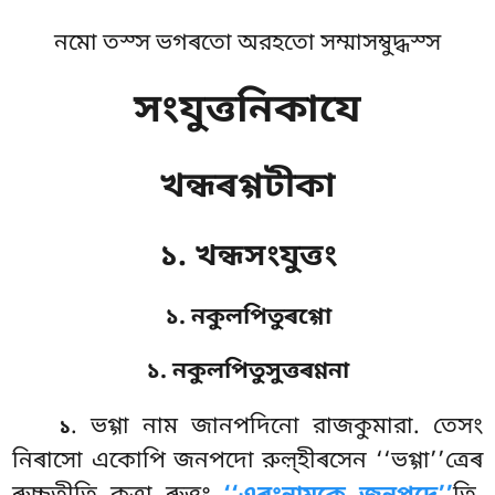
নমো তস্স ভগৰতো অরহতো সম্মাসম্বুদ্ধস্স
সংযুত্তনিকাযে
খন্ধৰগ্গটীকা
১. খন্ধসংযুত্তং
১. নকুলপিতুৰগ্গো
১. নকুলপিতুসুত্তৰণ্ণনা
. ভগ্গা
নাম জানপদিনো রাজকুমারা. তেসং
১
নিৰাসো একোপি জনপদো রুল়্হীৰসেন ‘‘ভগ্গা’’ত্ৰেৰ