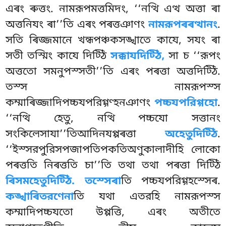
এৰং ৰুত্তং. নামরূপমত্তমিদং, ‘‘নত্থি এত্থ অত্তা ৰা
অত্তনিযং
ৰা’’তি এৰং পৰত্তঞাণং
নামরূপৰৰত্থানং
.
সতি ৰিজ্জমানে খন্ধপঞ্চকসঙ্খাতে কাযে, সযং ৰা
সতী তস্মিং কাযে দিট্ঠি
সক্কাযদিট্ঠি,
সা চ ‘‘রূপং
অত্ততো সমনুপস্সতী’’তি এৰং পৰত্তা অত্তদিট্ঠি.
তস্স নামরূপস্স
কম্মাৰিজ্জাদিপচ্চযপরিগ্গণ্হনঞাণং
পচ্চযপরিগ্গহো
.
‘‘নত্থি হেতু, নত্থি পচ্চযো সত্তানং
সংকিলেসাযা’’তিআদিনযপ্পৰত্তা
অহেতুদিট্ঠি
.
‘‘ইস্সরপুরিসপজাপতিপকতিঅণুকালাদীহি লোকো
পৰত্ততি নিৰত্ততি চা’’তি তথা তথা পৰত্তা দিট্ঠি
ৰিসমহেতুদিট্ঠি. তস্সেৰা
তি পচ্চযপরিগ্গহস্সেৰ.
কঙ্খাৰিতরণেনা
তি যথা এতরহি নামরূপস্স
কম্মাদিপচ্চযতো উপ্পত্তি, এৰং অতীতে