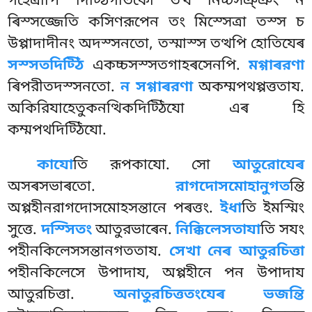
গহেত্ৰাপি দিট্ঠিগতিকো তত্থ নিচ্চসঞ্ঞং ন
ৰিস্সজ্জেতি কসিণরূপেন তং মিস্সেত্ৰা তস্স চ
উপ্পাদাদীনং অদস্সনতো, তস্মাস্স তত্থপি হোতিযেৰ
সস্সতদিট্ঠি
একচ্চসস্সতগাহৰসেনপি.
মগ্গাৰরণা
ৰিপরীতদস্সনতো.
ন সগ্গাৰরণা
অকম্মপথপ্পত্ততায.
অকিরিযাহেতুকনত্থিকদিট্ঠিযো এৰ হি
কম্মপথদিট্ঠিযো.
কাযো
তি রূপকাযো. সো
আতুরোযেৰ
অসৰসভাৰতো.
রাগদোসমোহানুগত
ন্তি
অপ্পহীনরাগদোসমোহসন্তানে
পৰত্তং.
ইধা
তি ইমস্মিং
সুত্তে.
দস্সিতং
আতুরভাৰেন.
নিক্কিলেসতাযা
তি সযং
পহীনকিলেসসন্তানগততায.
সেখা নেৰ আতুরচিত্তা
পহীনকিলেসে উপাদায, অপ্পহীনে পন উপাদায
আতুরচিত্তা.
অনাতুরচিত্ততংযেৰ ভজন্তি