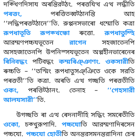
দক্খিণদিসায অৰন্তিরট্ঠং. পৰত্তযিত্থ এত্থ লদ্ধীতি
পৰত্তং,
পৰত্তিতব্বট্ঠানন্তি আহ
‘‘লদ্ধিপৰত্তট্ঠানে’’তি. রুপ্পনসভাৰো ধম্মোতি কত্ৰা
রূপধাতূতি রূপক্খন্ধো
ৰুত্তো.
রূপধাতুম্হি
আরম্মণপচ্চযভূতেন
রাগেন
সহজাতেনপি
অসহজাতেনপি উপনিস্সযভূতেন অপ্পহীনভাৰেনেৰ
ৰিনিবদ্ধং
পটিবদ্ধং
কম্মৰিঞ্ঞাণং. ওকসারী
তি
ৰুচ্চতি – ‘‘তস্মিং রূপধাতুসঞ্ঞিতে ওকে সরতি
পৰত্ততী’’তি কত্ৰা. অৰতি এত্থ গচ্ছতি পৰত্ততীতি
ওকং,
পৰত্তিট্ঠানং. তেনাহ –
‘‘গেহসারী
আলযসারী’’
তি.
উগচ্ছতি ৰা এত্থ ৰেদনাদীহি সদ্ধিং সমৰেতীতি
ওকো,
চক্খুরূপাদি.
পচ্চযো
তি আরম্মণাদিৰসেন
পচ্চযো.
পচ্চযো হোতী
তি অনন্তরসমনন্তরাদিনা চেৰ