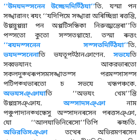
‘‘উদযদস্সনেন উচ্ছেদদিট্ঠিযা’’
তি. যস্মা পন
সঙ্খারানং ৰযং ‘‘যদিপিমে সঙ্খারা অৰিচ্ছিন্না ৰত্তন্তি,
উপ্পন্নুপ্পন্না পন অপ্পটিসন্ধিকা নিরুজ্ঝন্তেৰা’’তি
পস্সতো কুতো সস্সতগ্গাহো. তস্মা ৰুত্তং
‘‘ৰযদস্সনেন সস্সতদিট্ঠিযা’’
তি.
ভযদস্সনেনা
তি ভযতূপট্ঠানঞাণেন.
সভযে
তি
সব্বভযানং আকরভাৰতো
সকলদুক্খৰূপসমসঙ্খাতস্স পরমস্সাসস্স
পটিপক্খভাৰতো চ সভযে খন্ধপঞ্চকে.
অভযসঞ্ঞাযা
তি ‘‘অভযং খেম’’ন্তি
উপ্পন্নসঞ্ঞায.
অস্সাদসঞ্ঞা
নাম
পঞ্চুপাদানক্খন্ধেসু অস্সাদনৰসেন পৰত্তসঞ্ঞা,
যো ‘‘আলযাভিনিৰেসো’’তিপি ৰুচ্চতি.
অভিরতিসঞ্ঞা
তত্থেৰ অভিরমণৰসেন