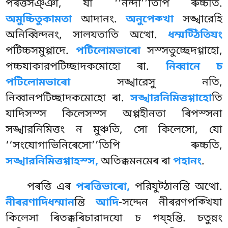
পৰত্তসঞ্ঞা, যা ‘‘নন্দী’’তিপি ৰুচ্চতি.
অমুচ্চিতুকামতা
আদানং.
অনুপেক্খা
সঙ্খারেহি
অনিব্বিন্দনং, সালযতাতি অত্থো.
ধম্মট্ঠিতিযং
পটিচ্চসমুপ্পাদে.
পটিলোমভাৰো
সস্সতুচ্ছেদগ্গাহো,
পচ্চযাকারপটিচ্ছাদকমোহো ৰা.
নিব্বানে
চ
পটিলোমভাৰো
সঙ্খারেসু নতি,
নিব্বানপটিচ্ছাদকমোহো ৰা.
সঙ্খারনিমিত্তগ্গাহো
তি
যাদিসস্স কিলেসস্স অপ্পহীনতা ৰিপস্সনা
সঙ্খারনিমিত্তং ন মুঞ্চতি, সো কিলেসো, যো
‘‘সংযোগাভিনিৰেসো’’তিপি ৰুচ্চতি,
সঙ্খারনিমিত্তগ্গাহস্স,
অতিক্কমনমেৰ ৰা
পহানং
.
পৰত্তি এৰ
পৰত্তিভাৰো,
পরিযুট্ঠানন্তি অত্থো.
নীৰরণাদিধম্মান
ন্তি
আদি
-সদ্দেন নীৰরণপক্খিযা
কিলেসা ৰিতক্কৰিচারাদযো চ গয্হন্তি. চতুন্নং