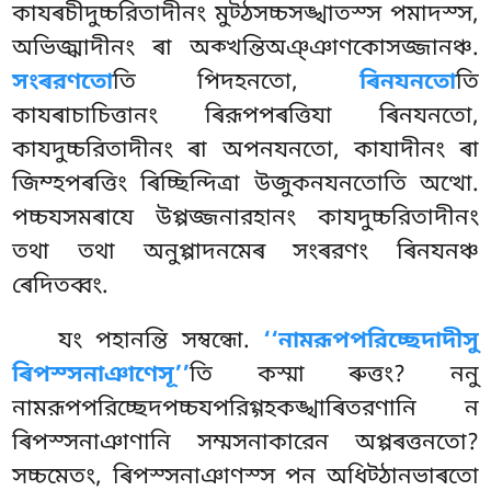
কাযৰচীদুচ্চরিতাদীনং মুট্ঠসচ্চসঙ্খাতস্স পমাদস্স,
অভিজ্ঝাদীনং ৰা অক্খন্তিঅঞ্ঞাণকোসজ্জানঞ্চ.
সংৰরণতো
তি পিদহনতো,
ৰিনযনতো
তি
কাযৰাচাচিত্তানং ৰিরূপপৰত্তিযা ৰিনযনতো,
কাযদুচ্চরিতাদীনং ৰা অপনযনতো, কাযাদীনং ৰা
জিম্হপৰত্তিং ৰিচ্ছিন্দিত্ৰা উজুকনযনতোতি অত্থো.
পচ্চযসমৰাযে উপ্পজ্জনারহানং কাযদুচ্চরিতাদীনং
তথা তথা অনুপ্পাদনমেৰ সংৰরণং ৰিনযনঞ্চ
ৰেদিতব্বং.
যং পহানন্তি সম্বন্ধো.
‘‘নামরূপপরিচ্ছেদাদীসু
ৰিপস্সনাঞাণেসূ’’
তি কস্মা ৰুত্তং? ননু
নামরূপপরিচ্ছেদপচ্চযপরিগ্গহকঙ্খাৰিতরণানি ন
ৰিপস্সনাঞাণানি সম্মসনাকারেন অপ্পৰত্তনতো?
সচ্চমেতং, ৰিপস্সনাঞাণস্স পন অধিট্ঠানভাৰতো