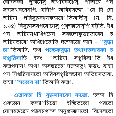
ৰেদিতব্বা পুরিমেসু অত্থৰিকপ্পেসু
, পচ্ছিমে
পন
সদ্দসত্থৰসেনপি. যদিপি অরিযসদ্দো ‘‘যে হি ৰো
অরিযা পরিসুদ্ধকাযকম্মন্তা’’তিআদীসু (ম. নি.
১.৩৫) ৰিসুদ্ধাসযপযোগেসু পুথুজ্জনেসুপি ৰট্টতি, ইধ
পন অরিযমগ্গাধিগমেন সব্বলোকুত্তরভাৰেন চ
অরিযভাৰো অধিপ্পেতোতি দস্সেন্তো আহ –
‘‘বুদ্ধা
চা’’
তিআদি. তত্থ
পচ্চেকবুদ্ধা তথাগতসাৰকা চ
সপ্পুরিসা
তি ইদং ‘‘অরিযা সপ্পুরিসা’’তি ইধ
ৰুত্তপদানং অত্থং অসঙ্করতো দস্সেতুং ৰুত্তং. যস্মা
পন নিপ্পরিযাযতো অরিযসপ্পুরিসভাৰা অভিন্নসভাৰা,
তস্মা
‘‘সব্বেৰ ৰা’’
তিআদি ৰুত্তং.
এত্তাৰতা হি বুদ্ধসাৰকো ৰুত্তো,
তস্স হি
একন্তেন কল্যাণমিত্তো ইচ্ছিতব্বো পরতো
ঘোসমন্তরেন পঠমমগ্গস্স অনুপ্পজ্জনতো. ৰিসেসতো