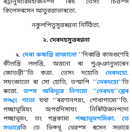
ৰট্টানুসারিমহাজনস্স ৰিয তেসং চিত্তস্স
কিলেসৰসেন আতুরত্তাভাৰতো.
নকুলপিতুসুত্তৰণ্ণনা নিট্ঠিতা.
২. দেৰদহসুত্তৰণ্ণনা
.
দেৰা
ৰুচ্চন্তি রাজানো
‘‘দিব্বন্তি কামগুণেহি
২
কীল়ন্তি লল়ন্তি, অত্তনো ৰা পুঞ্ঞানুভাৰেন
জোতন্তী’’তি কত্ৰা. তেসং দহোতি
দেৰদহো
.
সযংজাতো ৰা সো হোতি, তস্মাপি
‘‘দেৰদহো’’
তি
ৰুত্তো.
তস্স অৰিদূরে নিগমো ‘‘দেৰদহ’’ন্ত্ৰেৰ
সঙ্খং গতো
যথা ‘‘ৰরণানগরং, গোধাগামো’’তি.
পচ্ছাভূমিযং অপরদিসাযং নিৰিট্ঠজনপদো
পচ্ছাভূমং, তং গন্তুকামা
পচ্ছাভূমগমিকা. তে
সভারে
তি তে ভিক্খূ থেরস্স ৰসেন সভারে