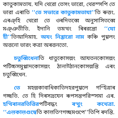
কাতুকামতায. যদি থেরো তেসং ভারো, থেরস্সপি তে
ভারা এৰাতি
‘‘তে সভারে কাতুকামতাযা’’
তি ৰুত্তং.
এৰঞ্হি থেরো তে ওৰদিতব্বে অনুসাসিতব্বে
মঞ্ঞতীতি. ইদানি তমত্থং ৰিৰরন্তো
‘‘যো
হী’’
তিআদিমাহ.
অযং নিব্ভারো নাম
কঞ্চি পুগ্গলং
অত্তনো ভারং কত্ৰা অৰত্তনতো.
চতুব্বিধেনা
তি ধাতুকোসল্লং আযতনকোসল্লং
পটিচ্চসমুপ্পাদকোসল্লং ঠানাট্ঠানকোসল্লন্তি এৰং
চতুব্বিধেন.
তে
মহল্লকাবাধিকাতিদহরপুগ্গলে গণ্হিত্ৰাৰ
গচ্ছতি. তে হি দিৰসদ্ৰযেন ৰূপসন্তপরিস্সমা এৰ.
হত্থিৰানরতিত্তির
পটিবদ্ধং
ৰত্থুং কথেত্ৰা.
‘‘এল়কাল়গুম্বে
তি কাল়তিণগচ্ছমণ্ডপে’’তিপি ৰদন্তি.