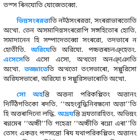
তস্স ৰিনযোতি যোজেতব্বো.
ভিন্নসংৰরত্তা
তি
নট্ঠসংৰরত্তা, সংৰরাভাৰতোতি
অত্থো. তেন অসমাদিন্নসংৰরোপি সঙ্গহিতোৰ হোতি.
সমাদানেন হি সম্পাদেতব্বো সংৰরো, তদভাৰে ন
হোতীতি.
অরিযে
তি অরিযো. পচ্চত্তৰচনঞ্হেতং.
এসেসে
তি এসো এসো, অত্থতো অনঞ্ঞোতি
অত্থো.
তজ্জাতে
তি অত্থতো তংসভাৰো, সপ্পুরিসো
অরিযসভাৰো, অরিযো চ সপ্পুরিসভাৰোতি অত্থো.
সো অহ
ন্তি অত্তনা পরিকপ্পিতং অত্তানং
দিট্ঠিগতিকো ৰদতি. ‘‘অহংবুদ্ধিনিবন্ধনো অত্তা’’তি
হি অত্তৰাদিনো লদ্ধি.
অদ্ৰয
ন্তি দ্ৰযতারহিতং. অভিন্নং
ৰণ্ণমেৰ ‘‘অচ্চী’’তি গহেত্ৰা ‘‘অচ্চীতি ৰণ্ণো এৰা’’তি
তেসং একত্তং পস্সন্তো ৰিয যথাপরিকপ্পিতং অত্তানং