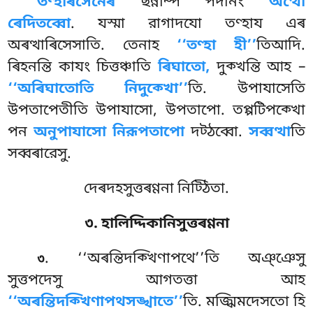
তণ্হাৰসেনেৰ
ছন্নম্পি পদানং
অত্থো
ৰেদিতব্বো
. যস্মা রাগাদযো তণ্হায এৰ
অৰত্থাৰিসেসাতি. তেনাহ
‘‘তণ্হা হী’’
তিআদি.
ৰিহনন্তি কাযং চিত্তঞ্চাতি
ৰিঘাতো,
দুক্খন্তি আহ –
‘‘অৰিঘাতোতি
নিদুক্খো’’
তি. উপাযাসেতি
উপতাপেতীতি উপাযাসো, উপতাপো. তপ্পটিপক্খো
পন
অনুপাযাসো নিরূপতাপো
দট্ঠব্বো.
সব্বত্থা
তি
সব্বৰারেসু.
দেৰদহসুত্তৰণ্ণনা নিট্ঠিতা.
৩. হালিদ্দিকানিসুত্তৰণ্ণনা
. ‘‘অৰন্তিদক্খিণাপথে’’তি অঞ্ঞেসু
৩
সুত্তপদেসু আগতত্তা আহ
‘‘অৰন্তিদক্খিণাপথসঙ্খাতে’’
তি. মজ্ঝিমদেসতো হি