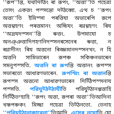
‘‘রূপ’’ন্তি, যথাদিট্ঠং ৰা রূপং, ‘‘অত্তা’’তি গহেত্ৰা
তেসং একত্তং পস্সন্তো দট্ঠব্বো. এত্থ চ ‘‘রূপং
অত্তা’’তি
ইমিস্সা পৰত্তিযা অভাৰেপি রূপে
অত্তগ্গহণং পৰত্তমানং অচ্চিযং ৰণ্ণগ্গহণং ৰিয
‘‘অদ্ৰযদস্সন’’ন্তি ৰুত্তং. উপমাযো চ
অনঞ্ঞত্তাদিগহণনিদস্সনৰসেনেৰ ৰুত্তা, ন
ৰণ্ণাদীনং ৰিয অত্তনো ৰিজ্জমানদস্সনত্থং. ন হি
অত্তনি সামিভাৰেন রূপঞ্চ সকিঞ্চনভাৰেন
সমনুপস্সতি.
অত্তনি ৰা রূপ
ন্তি অত্তানং রূপস্স
সভাৰতো আধারণভাৰেন.
রূপস্মিং ৰা অত্তান
ন্তি
রূপস্স অত্তনো আধারণভাৰেন দিট্ঠিপস্সনায
পস্সতি.
পরিযুট্ঠট্ঠাযী
তি পরিযুট্ঠানপ্পত্তাহি
দিট্ঠিতণ্হাহি ‘‘রূপং অত্তা, রূপৰা অত্তা’’তিআদিনা
খন্ধপঞ্চকং মিচ্ছা গহেত্ৰা তিট্ঠনতো. তেনাহ
‘‘পরিযুট্ঠানাকারেনা’’
তিআদি.
এসেৰ নযো
তি যো