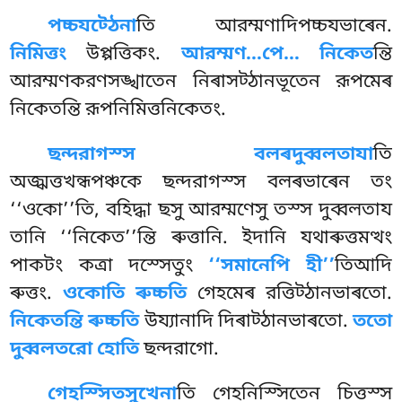
পচ্চযট্ঠেনা
তি আরম্মণাদিপচ্চযভাৰেন.
নিমিত্তং
উপ্পত্তিকং.
আরম্মণ…পে… নিকেত
ন্তি
আরম্মণকরণসঙ্খাতেন নিৰাসট্ঠানভূতেন রূপমেৰ
নিকেতন্তি রূপনিমিত্তনিকেতং.
ছন্দরাগস্স বলৰদুব্বলতাযা
তি
অজ্ঝত্তখন্ধপঞ্চকে ছন্দরাগস্স বলৰভাৰেন তং
‘‘ওকো’’তি, বহিদ্ধা ছসু আরম্মণেসু তস্স দুব্বলতায
তানি ‘‘নিকেত’’ন্তি ৰুত্তানি. ইদানি যথাৰুত্তমত্থং
পাকটং কত্ৰা দস্সেতুং
‘‘সমানেপি হী’’
তিআদি
ৰুত্তং.
ওকোতি ৰুচ্চতি
গেহমেৰ রত্তিট্ঠানভাৰতো.
নিকেতন্তি ৰুচ্চতি
উয্যানাদি দিৰাট্ঠানভাৰতো.
ততো
দুব্বলতরো হোতি
ছন্দরাগো.
গেহস্সিতসুখেনা
তি গেহনিস্সিতেন চিত্তস্স