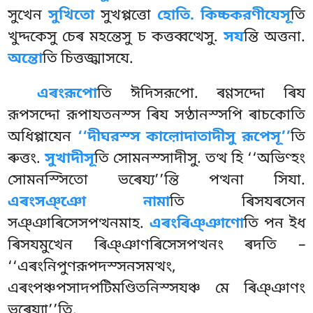
সুখেন
সুখিতো
সুখপ্পত্তো
হোতি. কিচ্চকরণীযেসূ
তি
খুদ্দকেসু চেৰ মহন্তেসু চ কত্তব্বত্থেসু.
সয
ন্তি অত্তনা.
অন্তো
তি চিত্তজ্ঝাসযে.
এৰংরূপো
তি ঈদিসরূপো. ৰণ্ণসদ্দো ৰিয
রূপসদ্দো রূপাযতনস্স ৰিয সণ্ঠানস্সপি ৰাচকোতি
অধিপ্পাযেন
‘‘দীঘরস্স কাল়োদাতাদীসু রূপেসূ’’
তি
ৰুত্তং.
সুখাদীসূ
তি সোমনস্সাদীসু. তত্থ হি ‘‘অভিণ্হং
সোমনস্সিতো ভৰেয্য’’ন্তি পত্থনা সিযা.
এৰংসঞ্ঞো নামা
তি ৰিসযৰসেন
সঞ্ঞাৰিসেসপত্থনমাহ.
এৰংৰিঞ্ঞাণো
তি পন ইধ
ৰিসযমুখেন ৰিঞ্ঞাণৰিসেসপত্থনং ৰদতি –
‘‘এৰংনিপুণরূপদস্সনসমত্থং,
এৰংপঞ্চপসাদপটিমণ্ডিতনিস্সযঞ্চ মে ৰিঞ্ঞাণং
ভৰেয্যা’’তি.