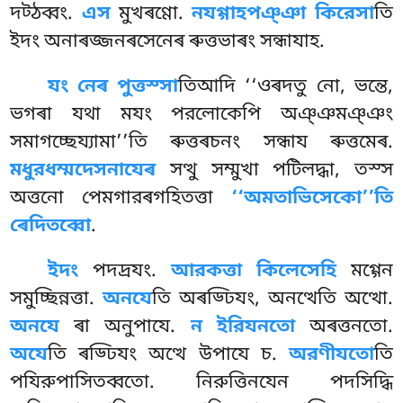
দট্ঠব্বং.
এস
মুখৰণ্ণো.
নযগ্গাহপঞ্ঞা কিরেসা
তি
ইদং অনাৰজ্জনৰসেনেৰ ৰুত্তভাৰং সন্ধাযাহ.
যং নেৰ পুত্তস্সা
তিআদি ‘‘ওৰদতু নো, ভন্তে,
ভগৰা যথা মযং পরলোকেপি অঞ্ঞমঞ্ঞং
সমাগচ্ছেয্যামা’’তি ৰুত্তৰচনং সন্ধায ৰুত্তমেৰ.
মধুরধম্মদেসনাযেৰ
সত্থু সম্মুখা পটিলদ্ধা, তস্স
অত্তনো পেমগারৰগহিতত্তা
‘‘অমতাভিসেকো’’তি
ৰেদিতব্বো
.
ইদং
পদদ্ৰযং.
আরকত্তা কিলেসেহি
মগ্গেন
সমুচ্ছিন্নত্তা.
অনযে
তি অৰড্ঢিযং, অনত্থেতি অত্থো.
অনযে
ৰা অনুপাযে.
ন ইরিযনতো
অৰত্তনতো.
অযে
তি ৰড্ঢিযং অত্থে উপাযে চ.
অরণীযতো
তি
পযিরুপাসিতব্বতো. নিরুত্তিনযেন পদসিদ্ধি