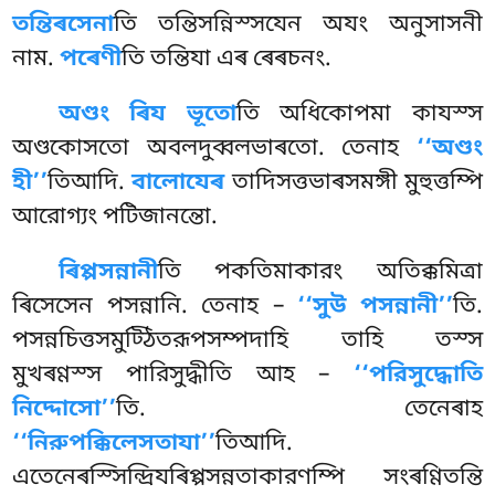
তন্তিৰসেনা
তি তন্তিসন্নিস্সযেন অযং অনুসাসনী
নাম.
পৰেণী
তি তন্তিযা এৰ ৰেৰচনং.
অণ্ডং ৰিয ভূতো
তি অধিকোপমা কাযস্স
অণ্ডকোসতো অবলদুব্বলভাৰতো. তেনাহ
‘‘অণ্ডং
হী’’
তিআদি.
বালোযেৰ
তাদিসত্তভাৰসমঙ্গী মুহুত্তম্পি
আরোগ্যং পটিজানন্তো.
ৰিপ্পসন্নানী
তি পকতিমাকারং অতিক্কমিত্ৰা
ৰিসেসেন পসন্নানি. তেনাহ –
‘‘সুউ পসন্নানী’’
তি.
পসন্নচিত্তসমুট্ঠিতরূপসম্পদাহি তাহি তস্স
মুখৰণ্ণস্স পারিসুদ্ধীতি আহ –
‘‘পরিসুদ্ধোতি
নিদ্দোসো’’
তি. তেনেৰাহ
‘‘নিরুপক্কিলেসতাযা’’
তিআদি.
এতেনেৰস্সিন্দ্রিযৰিপ্পসন্নতাকারণম্পি সংৰণ্ণিতন্তি