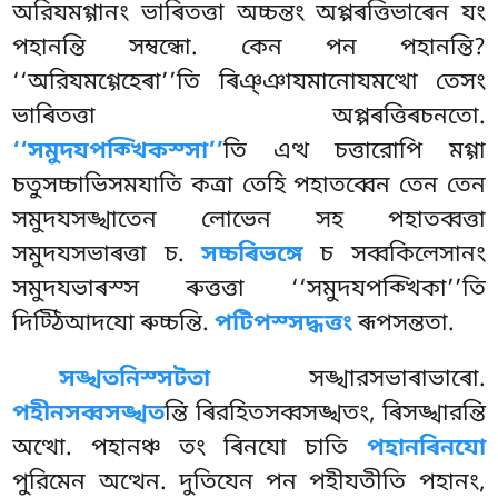
অরিযমগ্গানং ভাৰিতত্তা অচ্চন্তং অপ্পৰত্তিভাৰেন যং
পহানন্তি সম্বন্ধো. কেন পন পহানন্তি?
‘‘অরিযমগ্গেহেৰা’’তি ৰিঞ্ঞাযমানোযমত্থো তেসং
ভাৰিতত্তা অপ্পৰত্তিৰচনতো.
‘‘সমুদযপক্খিকস্সা’’
তি এত্থ চত্তারোপি মগ্গা
চতুসচ্চাভিসমযাতি কত্ৰা তেহি পহাতব্বেন তেন তেন
সমুদযসঙ্খাতেন লোভেন সহ পহাতব্বত্তা
সমুদযসভাৰত্তা চ.
সচ্চৰিভঙ্গে
চ সব্বকিলেসানং
সমুদযভাৰস্স ৰুত্তত্তা ‘‘সমুদযপক্খিকা’’তি
দিট্ঠিআদযো ৰুচ্চন্তি.
পটিপস্সদ্ধত্তং
ৰূপসন্ততা.
সঙ্খতনিস্সটতা
সঙ্খারসভাৰাভাৰো.
পহীনসব্বসঙ্খত
ন্তি ৰিরহিতসব্বসঙ্খতং, ৰিসঙ্খারন্তি
অত্থো. পহানঞ্চ তং ৰিনযো চাতি
পহানৰিনযো
পুরিমেন অত্থেন. দুতিযেন পন পহীযতীতি পহানং,