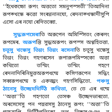
‘‘ইধেকচ্চো রূপং অত্ততো সমনুপস্সতী’’তিআদিনা
রূপক্খন্ধে ৰুত্তো সংৰণ্ণনানযো, ৰেদনাক্খন্ধাদীসুপি
এসো এৰ নযো ৰেদিতব্বো.
সুদ্ধরূপমেৰা
তি অরূপেন অমিস্সিতং কেৰলং
রূপমেৰ.
অরূপ
ন্তি সুদ্ধঅরূপং রূপস্স অগ্গহিতত্তা.
চতূসু খন্ধেসু তিণ্ণং তিণ্ণং ৰসেনা
তি চতূসু খন্ধেসু
তিণ্ণং তিণ্ণং গহণৰসেন রূপারূপমিস্সকো অত্তা
কথিতো তস্মিং তস্মিং গহণে
ৰেদনাদিৰিনিমুত্তঅরূপধম্মে কসিণরূপেন সদ্ধিং
সব্বরূপধম্মে চ একজ্ঝং গহণসিদ্ধিতো.
পঞ্চসু
ঠানেসু উচ্ছেদদিট্ঠি কথিতা,
তে তে এৰ ধম্মে
‘‘অত্তা’’তি গহণতো তেসঞ্চ উচ্ছেদভাৰতো.
অৰসেসেসু পন পন্নরসসু ঠানেসু রূপং ‘‘অত্তা’’তি