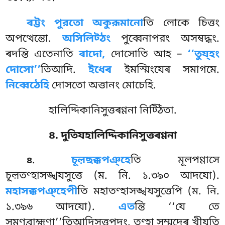
ৰট্টং পুরতো অকুরূমানো
তি লোকে চিত্তং
অপত্থেন্তো.
অসিলিট্ঠং
পুব্বেনাপরং অসম্বদ্ধং.
ৰদন্তি এতেনাতি
ৰাদো,
দোসোতি আহ –
‘‘তুয্হং
দোসো’’
তিআদি.
ইধেৰ
ইমস্মিংযেৰ সমাগমে.
নিব্বেঠেহি
দোসতো অত্তানং মোচেহি.
হালিদ্দিকানিসুত্তৰণ্ণনা নিট্ঠিতা.
৪. দুতিযহালিদ্দিকানিসুত্তৰণ্ণনা
.
চূল়ছক্কপঞ্হে
তি
মূলপণ্ণাসে
৪
চূল়তণ্হাসঙ্খযসুত্তে (ম. নি. ১.৩৯০ আদযো).
মহাসক্কপঞ্হেপী
তি মহাতণ্হাসঙ্খযসুত্তেপি (ম. নি.
১.৩৯৬ আদযো).
এত
ন্তি ‘‘যে তে
সমণব্রাহ্মণা’’তিআদিসুত্তপদং. তণ্হা সম্মদেৰ খীযতি