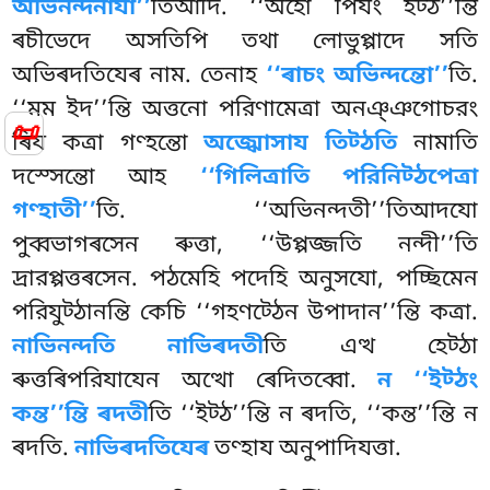
অভিনন্দনাযা’’
তিআদি. ‘‘অহো পিযং ইট্ঠ’’ন্তি
ৰচীভেদে অসতিপি তথা লোভুপ্পাদে সতি
অভিৰদতিযেৰ নাম. তেনাহ
‘‘ৰাচং অভিন্দন্তো’’
তি.
‘‘মম ইদ’’ন্তি অত্তনো পরিণামেত্ৰা অনঞ্ঞগোচরং
📜
ৰিয কত্ৰা গণ্হন্তো
অজ্ঝোসায তিট্ঠতি
নামাতি
দস্সেন্তো আহ
‘‘গিলিত্ৰাতি পরিনিট্ঠপেত্ৰা
গণ্হাতী’’
তি. ‘‘অভিনন্দতী’’তিআদযো
পুব্বভাগৰসেন ৰুত্তা, ‘‘উপ্পজ্জতি নন্দী’’তি
দ্ৰারপ্পত্তৰসেন. পঠমেহি পদেহি অনুসযো, পচ্ছিমেন
পরিযুট্ঠানন্তি কেচি ‘‘গহণট্ঠেন উপাদান’’ন্তি কত্ৰা.
নাভিনন্দতি নাভিৰদতী
তি এত্থ হেট্ঠা
ৰুত্তৰিপরিযাযেন অত্থো ৰেদিতব্বো.
ন ‘‘ইট্ঠং
কন্ত’’ন্তি ৰদতী
তি ‘‘ইট্ঠ’’ন্তি ন ৰদতি, ‘‘কন্ত’’ন্তি ন
ৰদতি.
নাভিৰদতিযেৰ
তণ্হায অনুপাদিযত্তা.