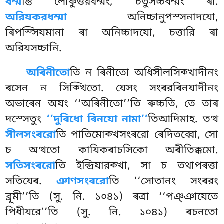
ধম্ম
ন্তি লোকুত্তরধম্মং, চতুসচ্চধম্মং ৰা.
অরিযকরধম্মা
অনিচ্চানুপস্সনাদযো,
ৰিপস্সিযমানা ৰা অনিচ্চাদযো, চত্তারি ৰা
অরিযসচ্চানি.
অৰিনীতো
তি
ন ৰিনীতো অধিসীলসিক্খাদীনং
ৰসেন ন সিক্খিতো. যেসং সংৰরৰিনযাদীনং
অভাৰেন অযং ‘‘অৰিনীতো’’তি ৰুচ্চতি, তে তাৰ
দস্সেতুং
‘‘দুৰিধো ৰিনযো নামা’’
তিআদিমাহ. তত্থ
সীলসংৰরো
তি পাতিমোক্খসংৰরো ৰেদিতব্বো, সো
চ অত্থতো কাযিকৰাচসিকো অৰীতিক্কমো.
সতিসংৰরো
তি ইন্দ্রিযারক্খা, সা চ তথাপৰত্তা
সতিযেৰ.
ঞাণসংৰরো
তি ‘‘সোতানং সংৰরং
ব্রূমী’’তি (সু. নি. ১০৪১) ৰত্ৰা ‘‘পঞ্ঞাযেতে
পিধীযরে’’তি (সু. নি. ১০৪১) ৰচনতো