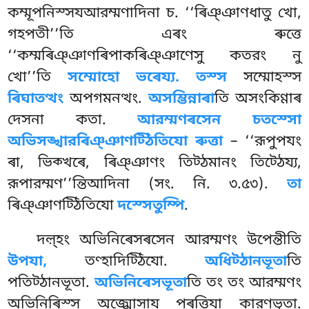
কম্মূপনিস্সযআরম্মণাদিনা চ. ‘‘ৰিঞ্ঞাণধাতু খো,
গহপতী’’তি এৰং ৰুত্তে
‘‘কম্মৰিঞ্ঞাণৰিপাকৰিঞ্ঞাণেসু কতরং নু
খো’’তি
সম্মোহো ভৰেয্য. তস্স
সম্মোহস্স
ৰিঘাতত্থং
অপগমনত্থং.
অসম্ভিন্নাৰা
তি অসংকিণ্ণাৰ
দেসনা কতা.
আরম্মণৰসেন চতস্সো
অভিসঙ্খারৰিঞ্ঞাণট্ঠিতিযো ৰুত্তা
– ‘‘রূপুপযং
ৰা, ভিক্খৰে, ৰিঞ্ঞাণং তিট্ঠমানং তিট্ঠেয্য,
রূপারম্মণ’’ন্তিআদিনা (সং. নি. ৩.৫৩).
তা
ৰিঞ্ঞাণট্ঠিতিযো
দস্সেতুম্পি
.
দল়্হং অভিনিৰেসৰসেন আরম্মণং উপেন্তীতি
উপযা,
তণ্হাদিট্ঠিযো.
অধিট্ঠানভূতা
তি
পতিট্ঠানভূতা.
অভিনিৰেসভূতা
তি তং তং আরম্মণং
অভিনিৰিস্স অজ্ঝোসায পৰত্তিযা কারণভূতা.