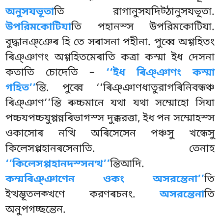
অনুসযভূতা
তি রাগানুসযদিট্ঠানুসযভূতা.
উপরিমকোটিযা
তি পহানস্স উপরিমকোটিযা
.
বুদ্ধানঞ্ঞেৰ হি তে সৰাসনা পহীনা. পুব্বে অগ্গহিতং
ৰিঞ্ঞাণং অগ্গহিতমেৰাতি কত্ৰা কস্মা ইধ দেসনা
কতাতি চোদেতি –
‘‘ইধ
ৰিঞ্ঞাণং কস্মা
গহিত’’
ন্তি. পুব্বে ‘‘ৰিঞ্ঞাণধাতুরাগৰিনিবন্ধঞ্চ
ৰিঞ্ঞাণ’’ন্তি ৰুচ্চমানে যথা যথা সম্মোহো সিযা
পচ্চযপচ্চযুপ্পন্নৰিভাগস্স দুক্করত্তা, ইধ পন সম্মোহস্স
ওকাসোৰ নত্থি অৰিসেসেন পঞ্চসু খন্ধেসু
কিলেসপ্পহানৰসেনাতি. তেনাহ
‘‘কিলেসপ্পহানদস্সনত্থ’’
ন্তিআদি.
কম্মৰিঞ্ঞাণেন ওকং অসরন্তেনা’’
তি
ইত্থম্ভূতলক্খণে করণৰচনং.
অসরন্তেনা
তি
অনুপগচ্ছন্তেন.