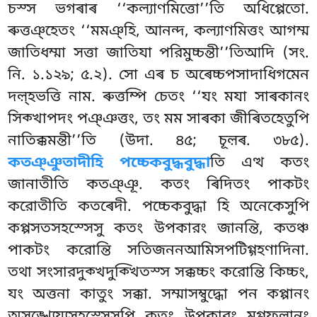
চস্স ভগৰাৰ ‘‘কল্যাণমিত্তো’’তি অধিপ্পেতো.
ৰুত্তঞ্হেতং ‘‘মমঞ্হি, আনন্দ, কল্যাণমিত্তং আগম্ম
জাতিধম্মা সত্তা জাতিযা পরিমুচ্চন্তী’’তিআদি (সং.
নি. ১.১২৯; ৫.২). সো এৰ চ অৰেচ্চপসাদাধিগমেন
দল়্হভত্তি নাম. ৰুত্তম্পি চেতং ‘‘যং মযা সাৰকানং
সিক্খাপদং পঞ্ঞত্তং, তং মম সাৰকা জীৰিতহেতুপি
নাতিক্কমন্তী’’তি (উদা. ৪৫; চূল়ৰ. ৩৮৫).
কতঞ্ঞুতাদীহি পচ্চেকবুদ্ধবুদ্ধা
তি এত্থ কতং
জানাতীতি কতঞ্ঞূ. কতং ৰিদিতং পাকটং
করোতীতি কতৰেদী. পচ্চেকবুদ্ধা হি অনেকেসুপি
কপ্পসতসহস্সেসু কতং উপকারং জানন্তি, কতঞ্চ
পাকটং করোন্তি সতিজননআমিসপটিগ্গহণাদিনা.
তথা সংসারদুক্খদুক্খিতস্স সক্কচ্চং করোন্তি কিচ্চং,
যং অত্তনা কাতুং সক্কা. সম্মাসম্বুদ্ধো পন কপ্পানং
অসঙ্খ্যেয্যসহস্সেসুপি কতং উপকারং মগ্গফলানং