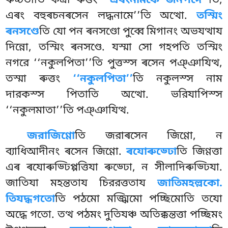
ৰুচ্চতীতি কত্ৰা ৰুত্তং
‘‘এৰংনামকে জনপদে’’
তি,
এৰং বহুৰচনৰসেন লদ্ধনামে’’তি অত্থো.
তস্মিং
ৰনসণ্ডে
তি যো পন ৰনসণ্ডো পুব্বে মিগানং অভযত্থায
দিন্নো, তস্মিং ৰনসণ্ডে. যস্মা সো গহপতি তস্মিং
নগরে ‘‘নকুলপিতা’’তি পুত্তস্স ৰসেন পঞ্ঞাযিত্থ,
তস্মা ৰুত্তং
‘‘নকুলপিতা’’
তি নকুলস্স নাম
দারকস্স পিতাতি অত্থো. ভরিযাপিস্স
‘‘নকুলমাতা’’তি পঞ্ঞাযিত্থ.
জরাজিণ্ণো
তি
জরাৰসেন জিণ্ণো, ন
ব্যাধিআদীনং ৰসেন জিণ্ণো.
ৰযোৰুড্ঢো
তি জিণ্ণত্তা
এৰ ৰযোৰুড্ঢিপ্পত্তিযা ৰুড্ঢো, ন সীলাদিৰুড্ঢিযা.
জাতিযা মহন্ততায চিররত্ততায
জাতিমহল্লকো.
তিযদ্ধগতো
তি পঠমো মজ্ঝিমো পচ্ছিমোতি তযো
অদ্ধে গতো. তত্থ পঠমং দুতিযঞ্চ অতিক্কন্তত্তা পচ্ছিমং