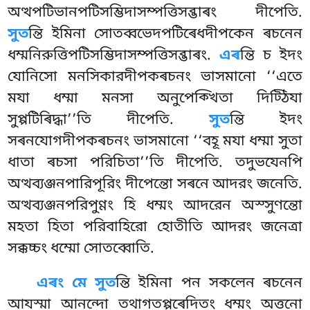
অত্থপটিভানপটিসম্ভিদাসম্পত্তিসব্ভাৰং দীপেতি.
সুত
ন্তি ইমিনা সোতব্বভেদপটিৰেধদীপকেন ৰচনেন
ধম্মনিরুত্তিপটিসম্ভিদাসম্পত্তিসব্ভাৰং.
এৰ
ন্তি চ ইদং
যোনিসো মনসিকারদীপকৰচনং ভাসমানো ‘‘এতে
মযা ধম্মা মনসা অনুপেক্খিতা দিট্ঠিযা
সুপ্পটিৰিদ্ধা’’তি দীপেতি.
সুত
ন্তি ইদং
সৰনযোগদীপকৰচনং ভাসমানো ‘‘বহূ মযা ধম্মা সুতা
ধাতা ৰচসা পরিচিতা’’তি দীপেতি. তদুভযেনপি
অত্থব্যঞ্জনপারিপূরিং দীপেন্তো সৰনে আদরং জনেতি.
অত্থব্যঞ্জনপরিপুণ্ণং হি ধম্মং আদরেন অস্সুণন্তো
মহতা হিতা পরিবাহিরো হোতীতি আদরং জনেত্ৰা
সক্কচ্চং ধম্মো সোতব্বোতি.
এৰং মে সুত
ন্তি ইমিনা পন সকলেন ৰচনেন
আযস্মা আনন্দো তথাগতপ্পৰেদিতং ধম্মং অত্তনো