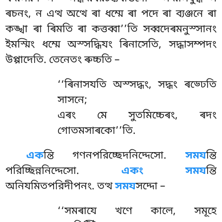
ৰচনং, ন এত্থ অত্থে ৰা ধম্মে ৰা পদে ৰা ব্যঞ্জনে ৰা
কঙ্খা ৰা ৰিমতি ৰা কত্তব্বা’’তি সব্বদেৰমনুস্সানং
ইমস্মিং ধম্মে অস্সদ্ধিযং ৰিনাসেতি, সদ্ধাসম্পদং
উপ্পাদেতি. তেনেতং ৰুচ্চতি –
‘‘ৰিনাসযতি অস্সদ্ধং, সদ্ধং ৰড্ঢেতি
সাসনে;
এৰং মে সুতমিচ্চেৰং, ৰদং
গোতমসাৰকো’’তি.
এক
ন্তি
গণনপরিচ্ছেদনিদ্দেসো.
সময
ন্তি
পরিচ্ছিন্ননিদ্দেসো.
একং সময
ন্তি
অনিযমিতপরিদীপনং. তত্থ
সময
সদ্দো –
‘‘সমৰাযে খণে কালে, সমূহে