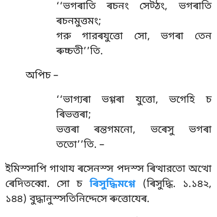
‘‘ভগৰাতি
ৰচনং সেট্ঠং, ভগৰাতি
ৰচনমুত্তমং;
গরু গারৰযুত্তো সো, ভগৰা তেন
ৰুচ্চতী’’তি.
অপিচ
–
‘‘ভাগ্যৰা ভগ্গৰা যুত্তো, ভগেহি চ
ৰিভত্তৰা;
ভত্তৰা ৰন্তগমনো, ভৰেসু ভগৰা
ততো’’তি. –
ইমিস্সাপি গাথায ৰসেনস্স পদস্স ৰিত্থারতো অত্থো
ৰেদিতব্বো. সো চ
ৰিসুদ্ধিমগ্গে
(ৰিসুদ্ধি. ১.১৪২,
১৪৪) বুদ্ধানুস্সতিনিদ্দেসে ৰুত্তোযেৰ.