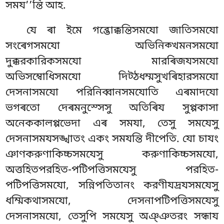
সময’’ন্তি আহ.
যে ৰা ইমে গব্ভোক্কন্তিসমযো জাতিসমযো
সংৰেগসমযো অভিনিক্খমনসমযো
দুক্করকারিকসমযো মারৰিজযসমযো
অভিসম্বোধিসমযো দিট্ঠধম্মসুখৰিহারসমযো
দেসনাসমযো পরিনিব্বানসমযোতি এৰমাদযো
ভগৰতো দেৰমনুস্সেসু অতিৰিয সুপ্পকাসা
অনেককালপ্পভেদা এৰ সমযা, তেসু সমযেসু
দেসনাসমযসঙ্খাতং একং সমযন্তি দীপেতি. যো চাযং
ঞাণকরুণাকিচ্চসমযেসু করুণাকিচ্চসমযো,
অত্তহিতপরহিত-পটিপত্তিসমযেসু পরহিত-
পটিপত্তিসমযো, সন্নিপতিতানং করণীযদ্ৰযসমযেসু
ধম্মিকথাসমযো, দেসনাপটিপত্তিসমযেসু
দেসনাসমযো, তেসুপি সমযেসু অঞ্ঞতরং সন্ধায