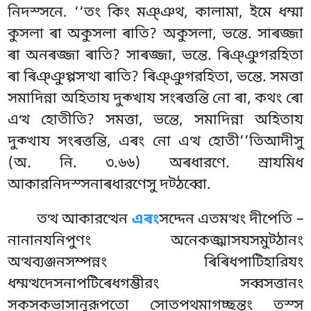
নিদস্সনে. ‘‘তং কিং মঞ্ঞথ, কালামা, ইমে ধম্মা
কুসলা ৰা অকুসলা ৰাতি? অকুসলা, ভন্তে. সাৰজ্জা
ৰা অনৰজ্জা ৰাতি? সাৰজ্জা, ভন্তে. ৰিঞ্ঞুগরহিতা
ৰা ৰিঞ্ঞুপ্পসত্থা ৰাতি? ৰিঞ্ঞুগরহিতা, ভন্তে. সমত্তা
সমাদিন্না অহিতায দুক্খায সংৰত্তন্তি নো ৰা, কথং ৰো
এত্থ হোতীতি? সমত্তা, ভন্তে, সমাদিন্না অহিতায
দুক্খায সংৰত্তন্তি, এৰং নো এত্থ হোতী’’তিআদীসু
(অ. নি. ৩.৬৬) অৰধারণে. স্ৰাযমিধ
আকারনিদস্সনাৰধারণেসু দট্ঠব্বো.
তত্থ আকারত্থেন
এৰং
সদ্দেন এতমত্থং দীপেতি –
নানানযনিপুণং অনেকজ্ঝাসযসমুট্ঠানং
অত্থব্যঞ্জনসম্পন্নং ৰিৰিধপাটিহারিযং
ধম্মত্থদেসনাপটিৰেধগম্ভীরং সব্বসত্তানং
সকসকভাসানুরূপতো সোতপথমাগচ্ছন্তং তস্স