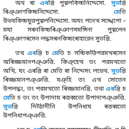
অথ ৰা
এৰ
ন্তি পুগ্গলকিচ্চনিদ্দেসো.
সুত
ন্তি
ৰিঞ্ঞাণকিচ্চনিদ্দেসো.
মে
তি
উভযকিচ্চযুত্তপুগ্গলনিদ্দেসো. অযং পনেত্থ সঙ্খেপো –
মযা সৰনকিচ্চৰিঞ্ঞাণসমঙ্গিনা পুগ্গলেন
ৰিঞ্ঞাণৰসেন লদ্ধসৰনকিচ্চৰোহারেন সুতন্তি.
তত্থ
এৰ
ন্তি চ
মে
তি চ সচ্চিকট্ঠপরমত্থৰসেন
অৰিজ্জমানপঞ্ঞত্তি. কিঞ্হেত্থ তং পরমত্থতো
অত্থি, যং এৰন্তি ৰা মেতি ৰা নিদ্দেসং লভেথ.
সুত
ন্তি
ৰিজ্জমানপঞ্ঞত্তি. যঞ্হি তং এত্থ সোতেন
উপলদ্ধং, তং পরমত্থতো ৰিজ্জমানন্তি. তথা
এৰ
ন্তি চ
মে
তি চ তং তং উপাদায ৰত্তব্বতো উপাদাপঞ্ঞত্তি.
সুত
ন্তি দিট্ঠাদীনি উপনিধায ৰত্তব্বতো
উপনিধাপঞ্ঞত্তি.