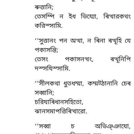
ৰুত্তানি;
তেসম্পি ন ইধ ভিয্যো, ৰিত্থারকথং
করিস্সামি.
‘‘সুত্তানং
পন অত্থা, ন ৰিনা ৰত্থূহি যে
পকাসন্তি;
তেসং পকাসনত্থং, ৰত্থূনিপি
দস্সযিস্সামি.
‘‘সীলকথা ধুতধম্মা, কম্মট্ঠানানি চেৰ
সব্বানি;
চরিযাৰিধানসহিতো,
ঝানসমাপত্তিৰিত্থারো.
‘‘সব্বা চ অভিঞ্ঞাযো,