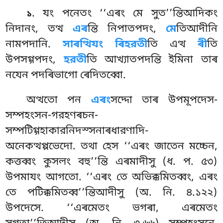
. যং
পনেতং ‘‘এৰং মে সুত’’ন্তিআদিকং
১
নিদানং, তত্থ
এৰ
ন্তি নিপাতপদং,
মে
তিআদীনি
নামপদানি.
সাৰত্থিযং ৰিহরতী
তি এত্থ
ৰী
তি
উপসগ্গপদং,
হরতী
তি আখ্যাতপদন্তি ইমিনা তাৰ
নযেন পদৰিভাগো ৰেদিতব্বো.
অত্থতো পন
এৰং
সদ্দো তাৰ উপমূপদেস-
সম্পহংসন-গরহণৰচন-
সম্পটিগ্গহাকারনিদস্সনাৰধারণাদি-
অনেকত্থপ্পভেদো. তথা হেস ‘‘এৰং জাতেন মচ্চেন,
কত্তব্বং কুসলং বহু’’ন্তি এৰমাদীসু (ধ. প. ৫৩)
উপমাযং আগতো. ‘‘এৰং তে অভিক্কমিতব্বং, এৰং
তে পটিক্কমিতব্ব’’ন্তিআদীসু (অ. নি. ৪.১২২)
উপদেসে. ‘‘এৰমেতং ভগৰা, এৰমেতং