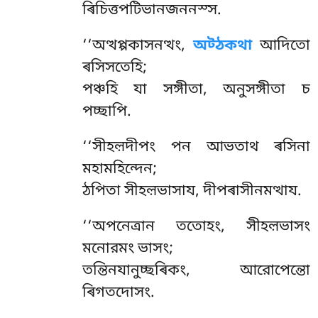
ৰিচিত্তপটিভানজননস্স.
‘‘অত্থপ্পকাসনত্থং,
অট্ঠকথা
আদিতো
ৰসিসতেহি;
পঞ্চহি যা সঙ্গীতা, অনুসঙ্গীতা চ
পচ্ছাপি.
‘‘সীহল়দীপং পন আভতাথ ৰসিনা
মহামহিন্দেন;
ঠপিতা সীহল়ভাসায, দীপৰাসীনমত্থায.
‘‘অপনেত্ৰান
ততোহং, সীহল়ভাসং
মনোরমং ভাসং;
তন্তিনযানুচ্ছৰিকং, আরোপেন্তো
ৰিগতদোসং.