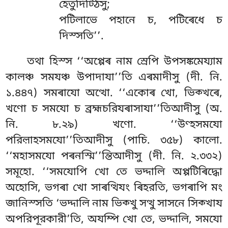
হেতুদিট্ঠিসু;
পটিলাভে পহানে চ, পটিৰেধে চ
দিস্সতি’’.
তথা হিস্স ‘‘অপ্পেৰ নাম স্ৰেপি উপসঙ্কমেয্যাম
কালঞ্চ সমযঞ্চ উপাদাযা’’তি এৰমাদীসু (দী. নি.
১.৪৪৭) সমৰাযো অত্থো. ‘‘একোৰ খো, ভিক্খৰে,
খণো চ সমযো চ ব্রহ্মচরিযৰাসাযা’’তিআদীসু (অ.
নি. ৮.২৯) খণো. ‘‘উণ্হসমযো
পরিল়াহসমযো’’তিআদীসু (পাচি. ৩৫৮) কালো.
‘‘মহাসমযো পৰনস্মি’’ন্তিআদীসু (দী. নি. ২.৩৩২)
সমূহো. ‘‘সমযোপি খো তে ভদ্দালি অপ্পটিৰিদ্ধো
অহোসি, ভগৰা খো সাৰত্থিযং ৰিহরতি, ভগৰাপি মং
জানিস্সতি ‘ভদ্দালি নাম ভিক্খু সত্থু সাসনে সিক্খায
অপরিপূরকারী’তি, অযম্পি খো তে, ভদ্দালি, সমযো