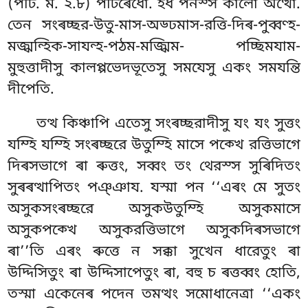
(পটি. ম. ২.৮) পটিৰেধো. ইধ পনস্স কালো অত্থো.
তেন সংৰচ্ছর-উতু-মাস-অড্ঢমাস-রত্তি-দিৰ-পুব্বণ্হ-
মজ্ঝন্হিক-সাযন্হ-পঠম-মজ্ঝিম- পচ্ছিমযাম-
মুহুত্তাদীসু কালপ্পভেদভূতেসু সমযেসু একং সমযন্তি
দীপেতি.
তত্থ কিঞ্চাপি এতেসু সংৰচ্ছরাদীসু যং যং সুত্তং
যম্হি যম্হি সংৰচ্ছরে উতুম্হি মাসে পক্খে রত্তিভাগে
দিৰসভাগে ৰা ৰুত্তং, সব্বং তং থেরস্স সুৰিদিতং
সুৰৰত্থাপিতং পঞ্ঞায. যস্মা পন ‘‘এৰং মে সুতং
অসুকসংৰচ্ছরে অসুকউতুম্হি অসুকমাসে
অসুকপক্খে অসুকরত্তিভাগে অসুকদিৰসভাগে
ৰা’’তি এৰং ৰুত্তে ন সক্কা সুখেন ধারেতুং ৰা
উদ্দিসিতুং ৰা উদ্দিসাপেতুং ৰা, বহু চ ৰত্তব্বং হোতি,
তস্মা একেনেৰ পদেন তমত্থং সমোধানেত্ৰা ‘‘একং