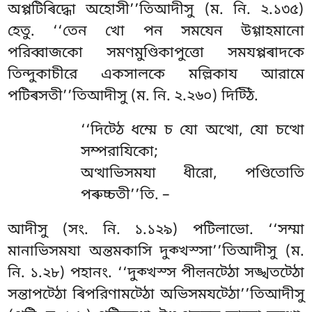
অপ্পটিৰিদ্ধো অহোসী’’তিআদীসু (ম. নি. ২.১৩৫)
হেতু. ‘‘তেন খো পন সমযেন উগ্গাহমানো
পরিব্বাজকো
সমণমুণ্ডিকাপুত্তো সমযপ্পৰাদকে
তিন্দুকাচীরে একসালকে মল্লিকায আরামে
পটিৰসতী’’তিআদীসু (ম. নি. ২.২৬০) দিট্ঠি.
‘‘দিট্ঠে
ধম্মে চ যো অত্থো, যো চত্থো
সম্পরাযিকো;
অত্থাভিসমযা ধীরো, পণ্ডিতোতি
পৰুচ্চতী’’তি. –
আদীসু (সং. নি. ১.১২৯) পটিলাভো. ‘‘সম্মা
মানাভিসমযা অন্তমকাসি দুক্খস্সা’’তিআদীসু (ম.
নি. ১.২৮) পহানং. ‘‘দুক্খস্স
পীল়নট্ঠো সঙ্খতট্ঠো
সন্তাপট্ঠো ৰিপরিণামট্ঠো অভিসমযট্ঠো’’তিআদীসু