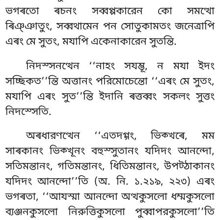
ভগৰতো ৰচনং সব্বপ্পকারেন কো সমত্থো
ৰিঞ্ঞাতুং, সব্বথামেন পন সোতুকামতং জনেত্ৰাপি
এৰং মে সুতং, মযাপি একেনাকারেন সুতন্তি.
নিদস্সনত্থেন ‘‘নাহং সযম্ভূ, ন মযা ইদং
সচ্ছিকত’’ন্তি অত্তানং পরিমোচেন্তো ‘‘এৰং মে সুতং,
মযাপি এৰং সুত’’ন্তি ইদানি ৰত্তব্বং সকলং সুত্তং
নিদস্সেতি.
অৰধারণত্থেন ‘‘এতদগ্গং, ভিক্খৰে, মম
সাৰকানং ভিক্খূনং বহুস্সুতানং যদিদং আনন্দো,
সতিমন্তানং, গতিমন্তানং, ধিতিমন্তানং, উপট্ঠাকানং
যদিদং আনন্দো’’তি (অ. নি. ১.২১৯, ২২৩) এৰং
ভগৰতা
, ‘‘আযস্মা আনন্দো অত্থকুসলো ধম্মকুসলো
ব্যঞ্জনকুসলো নিরুত্তিকুসলো পুব্বাপরকুসলো’’তি