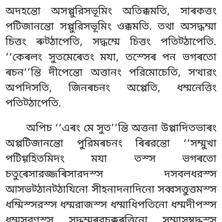
অদহন্তো অসপ্পুরিসভূমিং অতিক্কমতি, সাৰকত্তং
পটিজানন্তো সপ্পুরিসভূমিং ওক্কমতি. তথা অসদ্ধম্মা
চিত্তং ৰুট্ঠাপেতি, সদ্ধম্মে চিত্তং পতিট্ঠাপেতি.
‘‘কেৰলং সুতমেৰেতং মযা
, তস্সেৰ পন ভগৰতো
ৰচন’’ন্তি দীপেন্তো অত্তানং পরিমোচেতি
, সত্থারং
অপদিসতি, জিনৰচনং অপ্পেতি, ধম্মনেত্তিং
পতিট্ঠাপেতি.
অপিচ ‘‘এৰং মে সুত’’ন্তি অত্তনা উপ্পাদিতভাৰং
অপ্পটিজানন্তো পুরিমৰচনং ৰিৰরন্তো ‘‘সম্মুখা
পটিগ্গহিতমিদং মযা তস্স ভগৰতো
চতুৰেসারজ্জৰিসারদস্স দসবলধরস্স
আসভট্ঠানট্ঠাযিনো সীহনাদনাদিনো সব্বসত্তুত্তমস্স
ধম্মিস্সরস্স ধম্মরাজস্স ধম্মাধিপতিনো ধম্মদীপস্স
ধম্মসরণস্স সদ্ধম্মৰরচক্কৰত্তিনো সম্মাসম্বুদ্ধস্স