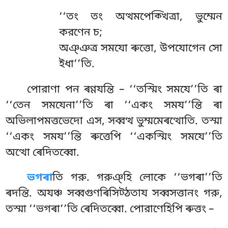
‘‘তং তং অত্থমপেক্খিত্ৰা, ভুম্মেন
করণেন চ;
অঞ্ঞত্র সমযো ৰুত্তো, উপযোগেন সো
ইধা’’তি.
পোরাণা পন ৰণ্ণযন্তি – ‘‘তস্মিং সমযে’’তি ৰা
‘‘তেন সমযেনা’’তি ৰা ‘‘একং সময’’ন্তি ৰা
অভিলাপমত্তভেদো এস, সব্বত্থ ভুম্মমেৰত্থোতি. তস্মা
‘‘একং
সময’’ন্তি ৰুত্তেপি ‘‘একস্মিং সমযে’’তি
অত্থো ৰেদিতব্বো.
ভগৰা
তি গরু. গরুঞ্হি লোকে ‘‘ভগৰা’’তি
ৰদন্তি. অযঞ্চ সব্বগুণৰিসিট্ঠতায সব্বসত্তানং গরু,
তস্মা ‘‘ভগৰা’’তি ৰেদিতব্বো. পোরাণেহিপি ৰুত্তং –