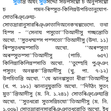
সুত
ন্তি অযং
সুত
সদ্দো সউপসগ্গো চ অনুপসগ্গো
চ গমন-ৰিস্সুত-কিলিন্নউপচিতানুযোগ-
সোতৰিঞ্ঞেয্য-
সোতদ্ৰারানুসারৰিঞ্ঞাতাদিঅনেকত্থপ্পভেদো. তথা
হিস্স – ‘‘সেনায পসুতো’’তিআদীসু গচ্ছন্তোতি
অত্থো. ‘‘সুতধম্মস্স পস্সতো’’তিআদীসু (উদা. ১১)
ৰিস্সুতধম্মস্সাতি অত্থো. ‘‘অৰস্সুতা
অৰস্সুতস্সা’’তিআদীসু (পাচি. ৬৫৭)
কিলিন্নাকিলিন্নস্সাতি অত্থো. ‘‘তুম্হেহি পুঞ্ঞং
পসুতং অনপ্পক’’ন্তিআদীসু (খু. পা. ৭-১২)
উপচিতন্তি অত্থো. ‘‘যে
ঝানপ্পসুতা ধীরা’’তিআদীসু
(ধ. প. ১৮১) ঝানানুযুত্তাতি অত্থো. ‘‘দিট্ঠং সুতং
মুত’’ন্তিআদীসু (ম. নি. ১.২৪১) সোতৰিঞ্ঞেয্যন্তি
অত্থো. ‘‘সুতধরো সুতসন্নিচযো’’তিআদীসু (ম. নি.
১.৩৩৯) সোতদ্ৰারানুসারৰিঞ্ঞাতধরোতি অত্থো. ইধ