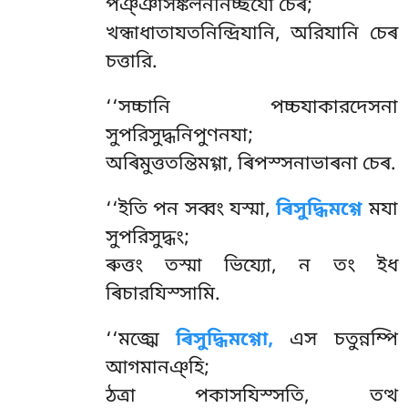
পঞ্ঞাসঙ্কলননিচ্ছযো চেৰ;
খন্ধাধাতাযতনিন্দ্রিযানি, অরিযানি চেৰ
চত্তারি.
‘‘সচ্চানি পচ্চযাকারদেসনা
সুপরিসুদ্ধনিপুণনযা;
অৰিমুত্ততন্তিমগ্গা, ৰিপস্সনাভাৰনা চেৰ.
‘‘ইতি পন সব্বং যস্মা,
ৰিসুদ্ধিমগ্গে
মযা
সুপরিসুদ্ধং;
ৰুত্তং তস্মা ভিয্যো, ন তং ইধ
ৰিচারযিস্সামি.
‘‘মজ্ঝে
ৰিসুদ্ধিমগ্গো,
এস চতুন্নম্পি
আগমানঞ্হি;
ঠত্ৰা পকাসযিস্সতি, তত্থ