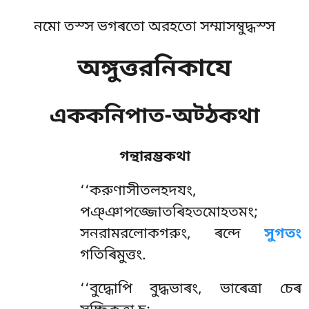
নমো তস্স ভগৰতো অরহতো সম্মাসম্বুদ্ধস্স
অঙ্গুত্তরনিকাযে
এককনিপাত-অট্ঠকথা
গন্থারম্ভকথা
‘‘করুণাসীতলহদযং
,
পঞ্ঞাপজ্জোতৰিহতমোহতমং;
সনরামরলোকগরুং, ৰন্দে
সুগতং
গতিৰিমুত্তং.
‘‘বুদ্ধোপি বুদ্ধভাৰং, ভাৰেত্ৰা চেৰ