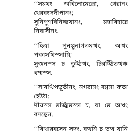
‘‘সমযং অৰিলোমেন্তো, থেরানং
থেরৰংসদীপানং;
সুনিপুণৰিনিচ্ছযানং, মহাৰিহারে
নিৰাসীনং.
‘‘হিত্ৰা পুনপ্পুনাগতমত্থং, অত্থং
পকাসযিস্সামি;
সুজনস্স চ তুট্ঠত্থং, চিরট্ঠিতত্থঞ্চ
ধম্মস্স.
‘‘সাৰত্থিপভূতীনং, নগরানং ৰণ্ণনা কতা
হেট্ঠা;
দীঘস্স মজ্ঝিমস্স চ, যা মে অত্থং
ৰদন্তেন.
‘‘ৰিত্থারৰসেন সুদং, ৰত্থূনি চ তত্থ যানি