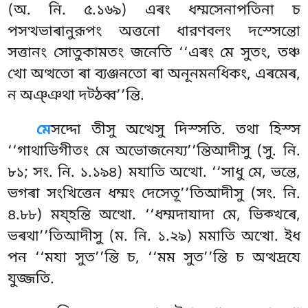
(অ. নি. ৫.১৬৯) এৰং ধম্মসেনাপতিনা চ
পসত্থভাৰানুরূপং অত্তনো ধারণবলং দস্সেন্তো
সত্তানং সোতুকামতং জনেতি ‘‘এৰং
মে সুতং, তঞ্চ
খো অত্থতো ৰা ব্যঞ্জনতো ৰা অনূনমনধিকং, এৰমেৰ,
ন অঞ্ঞথা দট্ঠব্ব’’ন্তি.
মে
সদ্দো
তীসু অত্থেসু দিস্সতি. তথা হিস্স
‘‘গাথাভিগীতং মে অভোজনেয্য’’ন্তিআদীসু (সু. নি.
৮১; সং. নি. ১.১৯৪) মযাতি অত্থো. ‘‘সাধু মে, ভন্তে,
ভগৰা সংখিত্তেন ধম্মং দেসেতূ’’তিআদীসু (সং. নি.
৪.৮৮) ময্হন্তি অত্থো. ‘‘ধম্মদাযাদা মে, ভিক্খৰে,
ভৰথা’’তিআদীসু (ম. নি. ১.২৯) মমাতি অত্থো. ইধ
পন ‘‘মযা সুত’’ন্তি চ, ‘‘মম সুত’’ন্তি চ অত্থদ্ৰযে
যুজ্জতি.