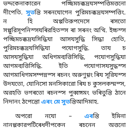
ভদ্দকেনাকারেন পচ্ছিমচক্কদ্ৰযসম্পত্তিমত্তনো
দীপেতি.
সুত
ন্তি সৰনযোগেন পুরিমচক্কদ্ৰযসম্পত্তিং.
ন হি অপ্পতিরূপদেসে ৰসতো
সপ্পুরিসূপনিস্সযৰিরহিতস্স ৰা সৰনং অত্থি. ইচ্চস্স
পচ্ছিমচক্কদ্ৰযসিদ্ধিযা আসযসুদ্ধি সিদ্ধা হোতি,
পুরিমচক্কদ্ৰযসিদ্ধিযা পযোগসুদ্ধি. তায চ
আসযসুদ্ধিযা অধিগমব্যত্তিসিদ্ধি, পযোগসুদ্ধিযা
আগমব্যত্তিসিদ্ধি. ইতি পযোগাসযসুদ্ধস্স
আগমাধিগমসম্পন্নস্স ৰচনং অরুণুগ্গং ৰিয সূরিযস্স
উদযতো, যোনিসো মনসিকারো ৰিয চ কুসলকম্মস্স,
অরহতি ভগৰতো ৰচনস্স পুব্বঙ্গমং ভৰিতুন্তি ঠানে
নিদানং ঠপেন্তো
এৰং মে সুত
ন্তিআদিমাহ.
অপরো নযো –
এৰ
ন্তি ইমিনা
নানপ্পকারপটিৰেধদীপকেন ৰচনেন অত্তনো