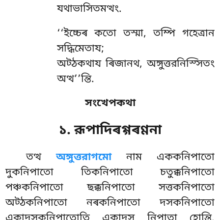
যথাভাসিতমত্থং.
‘‘ইচ্চেৰ
কতো তস্মা, তম্পি গহেত্ৰান
সদ্ধিমেতায;
অট্ঠকথায ৰিজানথ, অঙ্গুত্তরনিস্সিতং
অত্থ’’ন্তি.
সংখেপকথা
১. রূপাদিৰগ্গৰণ্ণনা
তত্থ
অঙ্গুত্তরাগমো
নাম এককনিপাতো
দুকনিপাতো তিকনিপাতো চতুক্কনিপাতো
পঞ্চকনিপাতো ছক্কনিপাতো সত্তকনিপাতো
অট্ঠকনিপাতো নৰকনিপাতো দসকনিপাতো
একাদসকনিপাতোতি একাদস নিপাতা হোন্তি.