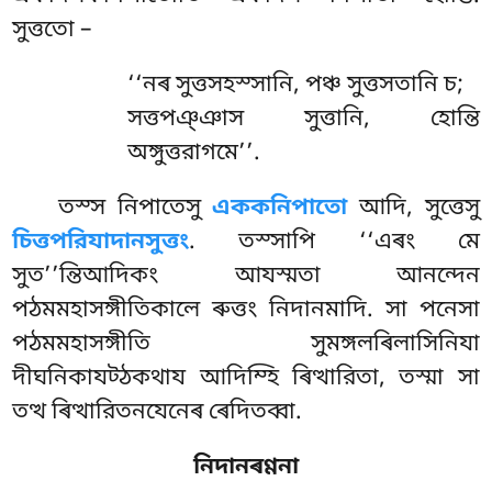
সুত্ততো –
‘‘নৰ সুত্তসহস্সানি, পঞ্চ সুত্তসতানি চ;
সত্তপঞ্ঞাস সুত্তানি, হোন্তি
অঙ্গুত্তরাগমে’’.
তস্স নিপাতেসু
এককনিপাতো
আদি, সুত্তেসু
চিত্তপরিযাদানসুত্তং
. তস্সাপি ‘‘এৰং মে
সুত’’ন্তিআদিকং আযস্মতা আনন্দেন
পঠমমহাসঙ্গীতিকালে ৰুত্তং নিদানমাদি. সা পনেসা
পঠমমহাসঙ্গীতি সুমঙ্গলৰিলাসিনিযা
দীঘনিকাযট্ঠকথায আদিম্হি ৰিত্থারিতা, তস্মা সা
তত্থ ৰিত্থারিতনযেনেৰ ৰেদিতব্বা.
নিদানৰণ্ণনা