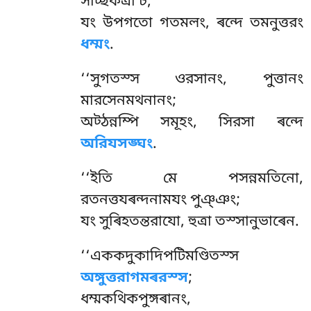
সচ্ছিকত্ৰা চ;
যং উপগতো গতমলং, ৰন্দে তমনুত্তরং
ধম্মং
.
‘‘সুগতস্স ওরসানং, পুত্তানং
মারসেনমথনানং;
অট্ঠন্নম্পি সমূহং, সিরসা ৰন্দে
অরিযসঙ্ঘং
.
‘‘ইতি
মে পসন্নমতিনো,
রতনত্তযৰন্দনামযং পুঞ্ঞং;
যং সুৰিহতন্তরাযো, হুত্ৰা তস্সানুভাৰেন.
‘‘এককদুকাদিপটিমণ্ডিতস্স
অঙ্গুত্তরাগমৰরস্স
;
ধম্মকথিকপুঙ্গৰানং,