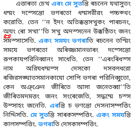
এত্তাৰতা চেত্থ
এৰং মে সুত
ন্তি ৰচনেন যথাসুতং
ধম্মং দস্সেন্তো ভগৰতো ধম্মসরীরং পচ্চক্খং
করোতি. তেন ‘‘ন ইদং অতিক্কন্তসত্থুকং পাৰচনং,
অযং ৰো সত্থা’’তি সত্থু অদস্সনেন উক্কণ্ঠিতং জনং
📜
সমস্সাসেতি.
একং সমযং ভগৰা
তি ৰচনেন তস্মিং
সমযে ভগৰতো অৰিজ্জমানভাৰং দস্সেন্তো
রূপকাযপরিনিব্বানং সাধেতি. তেন ‘‘এৰংৰিধস্স
নাম অরিযধম্মস্স দেসকো দসবলধরো
ৰজিরসঙ্ঘাতসমানকাযো সোপি ভগৰা পরিনিব্বুতো,
কেন অঞ্ঞেন জীৰিতে আসা জনেতব্বা’’তি
জীৰিতমদমত্তং জনং সংৰেজেতি, সদ্ধম্মে চস্স
উস্সাহং জনেতি.
এৰ
ন্তি চ ভণন্তো দেসনাসম্পত্তিং
নিদ্দিসতি.
মে সুত
ন্তি সাৰকসম্পত্তিং.
একং সময
ন্তি
কালসম্পত্তিং.
ভগৰা
তি দেসকসম্পত্তিং.