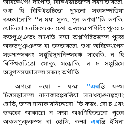
অৰিক্খেপং দীপেতি, ৰিক্খিত্তচিত্তস্স সৰনাভাৰতো.
তথা হি ৰিক্খিত্তচিত্তো পুগ্গলো সব্বসম্পত্তিযা
ৰুচ্চমানোপি ‘‘ন মযা সুতং
, পুন ভণথা’’তি ভণতি.
যোনিসো মনসিকারেন চেত্থ অত্তসম্মাপণিধিং পুব্বে চ
কতপুঞ্ঞতং
সাধেতি সম্মা অপ্পণিহিতত্তস্স পুব্বে
অকতপুঞ্ঞস্স ৰা তদভাৰতো. তথা অৰিক্খেপেন
সদ্ধম্মস্সৰনং সপ্পুরিসূপনিস্সযঞ্চ
সাধেতি. ন হি
ৰিক্খিত্তচিত্তো সোতুং সক্কোতি, ন চ সপ্পুরিসে
অনুপস্সযমানস্স সৰনং অত্থীতি.
অপরো নযো – যস্মা
‘‘এৰ
ন্তি যস্স
চিত্তসন্তানস্স নানাকারপ্পৰত্তিযা নানত্থব্যঞ্জনগ্গহণং
হোতি, তস্স নানাকারনিদ্দেসো’’তি ৰুত্তং. সো চ এৰং
ভদ্দকো আকারো ন সম্মা অপ্পণিহিতত্তনো পুব্বে
অকতপুঞ্ঞস্স ৰা হোতি, তস্মা
এৰ
ন্তি ইমিনা