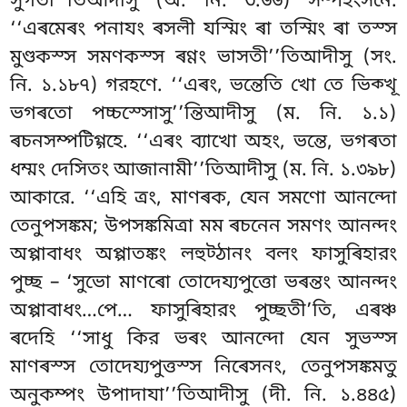
সুগতা’’তিআদীসু
(অ. নি. ৩.৬৬) সম্পহংসনে.
‘‘এৰমেৰং পনাযং ৰসলী যস্মিং ৰা তস্মিং ৰা তস্স
মুণ্ডকস্স সমণকস্স ৰণ্ণং ভাসতী’’তিআদীসু (সং.
নি. ১.১৮৭) গরহণে. ‘‘এৰং, ভন্তেতি খো তে ভিক্খূ
ভগৰতো পচ্চস্সোসু’’ন্তিআদীসু (ম. নি. ১.১)
ৰচনসম্পটিগ্গহে. ‘‘এৰং ব্যাখো অহং, ভন্তে, ভগৰতা
ধম্মং দেসিতং আজানামী’’তিআদীসু (ম. নি. ১.৩৯৮)
আকারে. ‘‘এহি ত্ৰং, মাণৰক, যেন সমণো আনন্দো
তেনুপসঙ্কম; উপসঙ্কমিত্ৰা মম
ৰচনেন সমণং আনন্দং
অপ্পাবাধং অপ্পাতঙ্কং লহুট্ঠানং বলং ফাসুৰিহারং
পুচ্ছ – ‘সুভো মাণৰো তোদেয্যপুত্তো ভৰন্তং আনন্দং
অপ্পাবাধং…পে… ফাসুৰিহারং পুচ্ছতী’তি, এৰঞ্চ
ৰদেহি ‘‘সাধু কির ভৰং আনন্দো যেন সুভস্স
মাণৰস্স তোদেয্যপুত্তস্স নিৰেসনং, তেনুপসঙ্কমতু
অনুকম্পং উপাদাযা’’তিআদীসু (দী. নি. ১.৪৪৫)