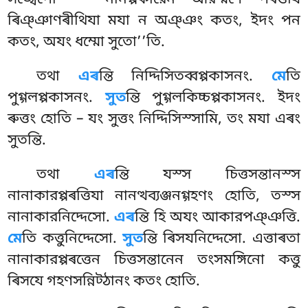
সঙ্খেপো – ‘‘নানপ্পকারেন আরম্মণে পৰত্তায
ৰিঞ্ঞাণৰীথিযা মযা ন অঞ্ঞং কতং, ইদং পন
কতং, অযং ধম্মো সুতো’’তি.
তথা
এৰ
ন্তি নিদ্দিসিতব্বপ্পকাসনং.
মে
তি
পুগ্গলপ্পকাসনং.
সুত
ন্তি পুগ্গলকিচ্চপ্পকাসনং. ইদং
ৰুত্তং হোতি – যং সুত্তং নিদ্দিসিস্সামি, তং মযা এৰং
সুতন্তি.
তথা
এৰ
ন্তি যস্স চিত্তসন্তানস্স
নানাকারপ্পৰত্তিযা নানত্থব্যঞ্জনগ্গহণং হোতি, তস্স
নানাকারনিদ্দেসো.
এৰ
ন্তি হি অযং আকারপঞ্ঞত্তি.
মে
তি কত্তুনিদ্দেসো.
সুত
ন্তি ৰিসযনিদ্দেসো. এত্তাৰতা
নানাকারপ্পৰত্তেন চিত্তসন্তানেন
তংসমঙ্গিনো কত্তু
ৰিসযে গহণসন্নিট্ঠানং কতং হোতি.