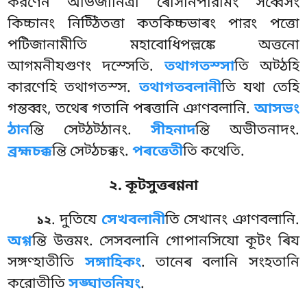
করণেন অভিজানিত্ৰা ৰোসানপারমিং সব্বেসং
কিচ্চানং নিট্ঠিতত্তা কতকিচ্চভাৰং পারং পত্তো
পটিজানামীতি মহাবোধিপল্লঙ্কে অত্তনো
আগমনীযগুণং দস্সেতি.
তথাগতস্সা
তি অট্ঠহি
কারণেহি তথাগতস্স.
তথাগতবলানী
তি যথা তেহি
গন্তব্বং, তথেৰ গতানি পৰত্তানি ঞাণবলানি.
আসভং
ঠান
ন্তি সেট্ঠট্ঠানং.
সীহনাদ
ন্তি অভীতনাদং.
ব্রহ্মচক্ক
ন্তি সেট্ঠচক্কং.
পৰত্তেতী
তি কথেতি.
২. কূটসুত্তৰণ্ণনা
. দুতিযে
সেখবলানী
তি সেখানং ঞাণবলানি.
১২
অগ্গ
ন্তি উত্তমং. সেসবলানি গোপানসিযো কূটং ৰিয
সঙ্গণ্হাতীতি
সঙ্গাহিকং
. তানেৰ বলানি সংহতানি
করোতীতি
সঙ্ঘাতনিযং
.