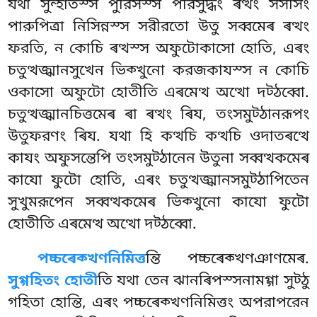
যথা সুন্হাতস্স পুরিসস্স পরিসুদ্ধং ৰত্থং সসীসং
পারুপিত্ৰা নিসিন্নস্স
সরীরতো উতু সব্বমেৰ ৰত্থং
ফরতি, ন কোচি ৰত্থস্স অফুটোকাসো হোতি, এৰং
চতুত্থজ্ঝানসুখেন ভিক্খুনো করজকাযস্স ন কোচি
ওকাসো অফুটো হোতীতি এৰমেত্থ অত্থো দট্ঠব্বো.
চতুত্থজ্ঝানচিত্তমেৰ ৰা ৰত্থং ৰিয, তংসমুট্ঠানরূপং
উতুফরণং ৰিয. যথা হি কত্থচি কত্থচি ওদাতৰত্থে
কাযং অফুসন্তেপি তংসমুট্ঠানেন উতুনা সব্বত্থকমেৰ
কাযো ফুটো হোতি, এৰং চতুত্থজ্ঝানসমুট্ঠাপিতেন
সুখুমরূপেন সব্বত্থকমেৰ ভিক্খুনো কাযো ফুটো
হোতীতি এৰমেত্থ অত্থো দট্ঠব্বো.
পচ্চৰেক্খণনিমিত্ত
ন্তি পচ্চৰেক্খণঞাণমেৰ.
সুগ্গহিতং হোতী
তি যথা তেন ঝানৰিপস্সনামগ্গা সুট্ঠু
গহিতা হোন্তি, এৰং পচ্চৰেক্খণনিমিত্তং অপরাপরেন