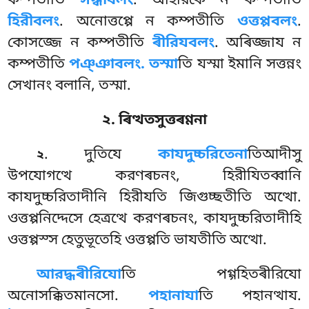
কম্পতীতি
সদ্ধাবলং
. অহিরিকে ন কম্পতীতি
হিরীবলং
. অনোত্তপ্পে ন কম্পতীতি
ওত্তপ্পবলং
.
কোসজ্জে ন কম্পতীতি
ৰীরিযবলং
. অৰিজ্জায ন
কম্পতীতি
পঞ্ঞাবলং. তস্মা
তি যস্মা ইমানি সত্তন্নং
সেখানং বলানি, তস্মা.
২. ৰিত্থতসুত্তৰণ্ণনা
. দুতিযে
কাযদুচ্চরিতেনা
তিআদীসু
২
উপযোগত্থে করণৰচনং, হিরীযিতব্বানি
কাযদুচ্চরিতাদীনি হিরীযতি জিগুচ্ছতীতি অত্থো.
ওত্তপ্পনিদ্দেসে হেত্ৰত্থে করণৰচনং, কাযদুচ্চরিতাদীহি
ওত্তপ্পস্স হেতুভূতেহি ওত্তপ্পতি ভাযতীতি অত্থো.
আরদ্ধৰীরিযো
তি
পগ্গহিতৰীরিযো
অনোসক্কিতমানসো.
পহানাযা
তি পহানত্থায.