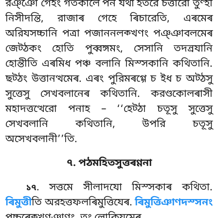
রঞ্ঞো গেহং গতকালে পন যথা ইতরে চত্তারো তুণ্হী
নিসীদন্তি, রাজাৰ গেহে ৰিচারেতি, এৰমেৰ
অরিযসচ্চানি পত্ৰা পজাননলক্খণং পঞ্ঞাবলমেৰ
জেট্ঠকং হোতি পুব্বঙ্গমং, সেসানি তদন্ৰযানি
হোন্তীতি এৰমিধ পঞ্চ বলানি মিস্সকানি কথিতানি.
ছট্ঠং উত্তানত্থমেৰ. এৰং পুরিমৰগ্গে চ ইধ চ অট্ঠসু
সুত্তেসু সেখবলানেৰ কথিতানি. করণ্ডকোলৰাসী
মহাদত্তত্থেরো পনাহ – ‘‘হেট্ঠা চতূসু সুত্তেসু
সেখবলানি কথিতানি, উপরি চতূসু
অসেখবলানী’’তি.
৭. পঠমহিতসুত্তৰণ্ণনা
. সত্তমে সীলাদযো মিস্সকাৰ কথিতা.
১৭
ৰিমুত্তী
তি অরহত্তফলৰিমুত্তিযেৰ.
ৰিমুত্তিঞাণদস্সনং