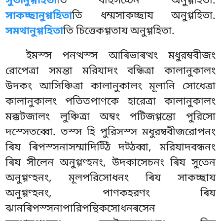
সুতানুগ্গহিতা
তি বাহুসচ্চেন অনুগ্গহিতা.
সাকচ্ছানুগ্গহিতা
তি ধম্মসাকচ্ছায অনুগ্গহিতা.
সমথানুগ্গহিতা
তি চিত্তেকগ্গতায অনুগ্গহিতা.
ইমস্স পনত্থস্স আৰিভাৰত্থং মধুরম্ববীজং
রোপেত্ৰা সমন্তা মরিযাদং বন্ধিত্ৰা কালানুকালং
উদকং আসিঞ্চিত্ৰা কালানুকালং মূলানি সোধেত্ৰা
কালানুকালং পতিতপাণকে হারেত্ৰা কালানুকালং
মক্কটজালং লুঞ্চিত্ৰা অম্বং পটিজগ্গন্তো পুরিসো
দস্সেতব্বো. তস্স হি পুরিসস্স মধুরম্ববীজরোপনং
ৰিয ৰিপস্সনাসম্মাদিট্ঠি দট্ঠব্বা, মরিযাদবন্ধনং
ৰিয সীলেন অনুগ্গণ্হনং, উদকাসেচনং
ৰিয সুতেন
অনুগ্গণ্হনং, মূলপরিসোধনং ৰিয সাকচ্ছায
অনুগ্গণ্হনং, পাণকহরণং ৰিয
ঝানৰিপস্সনাপারিপন্থিকসোধনৰসেন