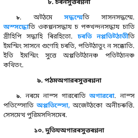
৮. চৰনসুত্তৰণ্ণনা
. অট্ঠমে
সদ্ধম্মে
তি সাসনসদ্ধম্মে.
৮
অস্সদ্ধো
তি ওকপ্পনসদ্ধায চ পক্খন্দনসদ্ধায চাতি
দ্ৰীহিপি সদ্ধাহি ৰিরহিতো.
চৰতি নপ্পতিট্ঠাতী
তি
ইমস্মিং সাসনে গুণেহি চৰতি, পতিট্ঠাতুং ন সক্কোতি.
ইতি ইমস্মিং সুত্তে অপ্পতিট্ঠানঞ্চ পতিট্ঠানঞ্চ
কথিতং.
৯. পঠমঅগারৰসুত্তৰণ্ণনা
. নৰমে
নাস্স গারৰোতি
অগারৰো
. নাস্স
৯
পতিস্সোতি
অপ্পতিস্সো,
অজেট্ঠকো অনীচৰুত্তি.
সেসমেত্থ পুরিমসদিসমেৰ.
১০. দুতিযঅগারৰসুত্তৰণ্ণনা