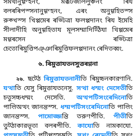
সমথানুগ্গণ্হনং, মক্কটজাললুঞ্চনং ৰিয
বলৰৰিপস্সনানুগ্গণ্হনং, এৰং অনুগ্গহিতস্স
রুক্খস্স খিপ্পমেৰ ৰড্ঢিত্ৰা ফলপ্পদানং ৰিয ইমেহি
সীলাদীহি অনুগ্গহিতায মূলসম্মাদিট্ঠিযা খিপ্পমেৰ
মগ্গৰসেন ৰড্ঢিত্ৰা
চেতোৰিমুত্তিপঞ্ঞাৰিমুত্তিফলপ্পদানং ৰেদিতব্বং.
৬. ৰিমুত্তাযতনসুত্তৰণ্ণনা
. ছট্ঠে
ৰিমুত্তাযতনানী
তি ৰিমুচ্চনকারণানি.
২৬
যত্থা
তি যেসু ৰিমুত্তাযতনেসু.
সত্থা ধম্মং দেসেতী
তি
চতুসচ্চধম্মং দেসেতি.
অত্থপটিসংৰেদিনো
তি
পাল়িঅত্থং জানন্তস্স.
ধম্মপটিসংৰেদিনো
তি পাল়িং
জানন্তস্স.
পামোজ্জ
ন্তি তরুণপীতি.
পীতী
তি
তুট্ঠাকারভূতা বলৰপীতি.
কাযো
তি নামকাযো.
পস্সম্ভতী
তি পটিপ্পস্সম্ভতি.
সুখং ৰেদেতী
তি সুখং