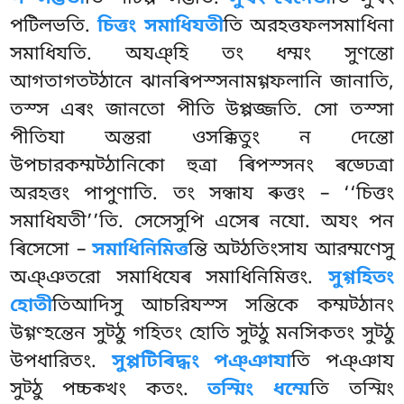
পটিলভতি.
চিত্তং সমাধিযতী
তি অরহত্তফলসমাধিনা
সমাধিযতি. অযঞ্হি তং ধম্মং সুণন্তো
আগতাগতট্ঠানে ঝানৰিপস্সনামগ্গফলানি জানাতি,
তস্স এৰং জানতো পীতি উপ্পজ্জতি. সো
তস্সা
পীতিযা অন্তরা ওসক্কিতুং ন দেন্তো
উপচারকম্মট্ঠানিকো হুত্ৰা ৰিপস্সনং ৰড্ঢেত্ৰা
অরহত্তং পাপুণাতি. তং সন্ধায ৰুত্তং – ‘‘চিত্তং
সমাধিযতী’’তি. সেসেসুপি এসেৰ নযো. অযং পন
ৰিসেসো –
সমাধিনিমিত্ত
ন্তি অট্ঠতিংসায আরম্মণেসু
অঞ্ঞতরো সমাধিযেৰ সমাধিনিমিত্তং.
সুগ্গহিতং
হোতী
তিআদিসু আচরিযস্স সন্তিকে কম্মট্ঠানং
উগ্গণ্হন্তেন সুট্ঠু গহিতং হোতি সুট্ঠু মনসিকতং সুট্ঠু
উপধারিতং.
সুপ্পটিৰিদ্ধং পঞ্ঞাযা
তি পঞ্ঞায
সুট্ঠু পচ্চক্খং কতং.
তস্মিং ধম্মে
তি তস্মিং