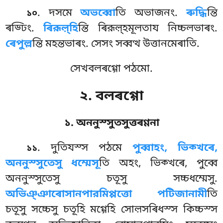
. দসমে
অভব্বো
তি অভাজনং.
ৰুদ্ধি
ন্তি
১০
ৰড্ঢিং.
ৰিরূল়্হি
ন্তি ৰিরূল়্হমূলতায নিচ্চলভাৰং.
ৰেপুল্ল
ন্তি মহন্তভাৰং. সেসং সব্বত্থ উত্তানমেৰাতি.
সেখবলৰগ্গো পঠমো.
২. বলৰগ্গো
১. অননুস্সুতসুত্তৰণ্ণনা
. দুতিযস্স
পঠমে
পুব্বাহং, ভিক্খৰে,
১১
অননুস্সুতেসু ধম্মেসূ
তি অহং, ভিক্খৰে, পুব্বে
অননুস্সুতেসু চতূসু সচ্চধম্মেসু.
অভিঞ্ঞাৰোসানপারমিপ্পত্তো পটিজানামী
তি
চতূসু সচ্চেসু চতূহি মগ্গেহি সোল়সৰিধস্স কিচ্চস্স