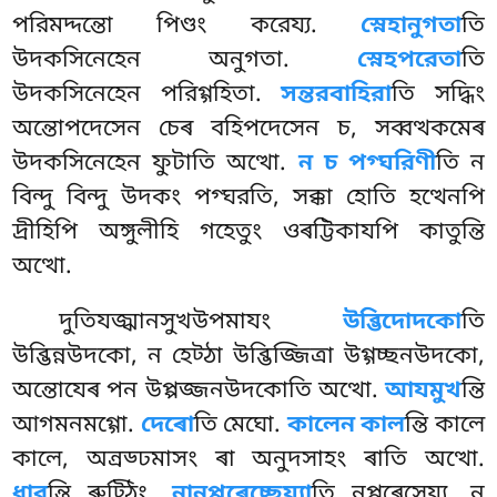
পরিমদ্দন্তো পিণ্ডং করেয্য.
স্নেহানুগতা
তি
উদকসিনেহেন অনুগতা.
স্নেহপরেতা
তি
উদকসিনেহেন পরিগ্গহিতা.
সন্তরবাহিরা
তি
সদ্ধিং
অন্তোপদেসেন চেৰ বহিপদেসেন চ, সব্বত্থকমেৰ
উদকসিনেহেন ফুটাতি অত্থো.
ন চ পগ্ঘরিণী
তি ন
বিন্দু বিন্দু উদকং পগ্ঘরতি, সক্কা হোতি হত্থেনপি
দ্ৰীহিপি অঙ্গুলীহি গহেতুং ওৰট্টিকাযপি কাতুন্তি
অত্থো.
দুতিযজ্ঝানসুখউপমাযং
উব্ভিদোদকো
তি
উব্ভিন্নউদকো, ন হেট্ঠা উব্ভিজ্জিত্ৰা উগ্গচ্ছনউদকো,
অন্তোযেৰ পন উপ্পজ্জনউদকোতি অত্থো.
আযমুখ
ন্তি
আগমনমগ্গো.
দেৰো
তি মেঘো.
কালেন কাল
ন্তি কালে
কালে, অন্ৰড্ঢমাসং ৰা অনুদসাহং ৰাতি অত্থো.
ধার
ন্তি ৰুট্ঠিং.
নানুপ্পৰেচ্ছেয্যা
তি নপ্পৰেসেয্য, ন