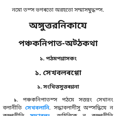
নমো তস্স ভগৰতো অরহতো সম্মাসম্বুদ্ধস্স.
অঙ্গুত্তরনিকাযে
পঞ্চকনিপাত-অট্ঠকথা
১. পঠমপণ্ণাসকং
১. সেখবলৰগ্গো
১. সংখিত্তসুত্তৰণ্ণনা
. পঞ্চকনিপাতস্স
পঠমে সত্তন্নং সেখানং
১
বলানীতি
সেখবলানি
. সদ্ধাবলাদীসু অস্সদ্ধিযে ন