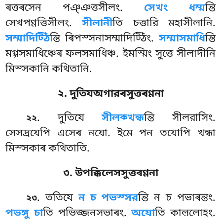
ৰত্তৰসেন পঞ্ঞত্তসীলং.
সেখং ধম্ম
ন্তি
সেখপণ্ণত্তিসীলং.
সীলানী
তি চত্তারি মহাসীলানি.
সম্মাদিট্ঠি
ন্তি ৰিপস্সনাসম্মাদিট্ঠিং.
সম্মাসমাধি
ন্তি
মগ্গসমাধিঞ্চেৰ ফলসমাধিঞ্চ. ইমস্মিং সুত্তে সীলাদীনি
মিস্সকানি কথিতানি.
২. দুতিযঅগারৰসুত্তৰণ্ণনা
. দুতিযে
সীলক্খন্ধ
ন্তি সীলরাসিং.
২২
সেসদ্ৰযেপি এসেৰ নযো. ইমে পন তযোপি খন্ধা
মিস্সকাৰ কথিতাতি.
৩. উপক্কিলেসসুত্তৰণ্ণনা
. ততিযে
ন চ পভস্সর
ন্তি ন চ পভাৰন্তং.
২৩
পভঙ্গু চা
তি পভিজ্জনসভাৰং.
অযো
তি কাল়লোহং.