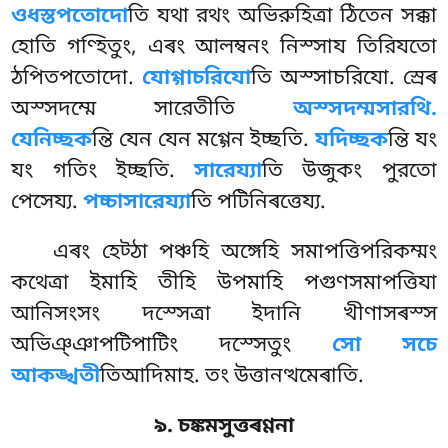
ওধস্তপতোদো
তি যথা রথং
অভিরুহিত্ৰা ঠিতেন সক্কা
হোতি গণ্হিতুং, এৰং আলম্বনং নিস্সায তিরিযতো
ঠপিতপতোদো.
যোগ্গাচরিযো
তি অস্সাচরিযো. স্ৰেৰ
অস্সদম্মে সারেতীতি
অস্সদম্মসারথি.
যেনিচ্ছক
ন্তি যেন যেন মগ্গেন ইচ্ছতি.
যদিচ্ছক
ন্তি যং
যং গতিং ইচ্ছতি.
সারেয্যা
তি উজুকং পুরতো
পেসেয্য.
পচ্চাসারেয্যা
তি পটিনিৰত্তেয্য.
এৰং হেট্ঠা পঞ্চহি অঙ্গেহি সমাপত্তিপরিকম্মং
কথেত্ৰা ইমাহি তীহি উপমাহি পগুণসমাপত্তিযা
আনিসংসং দস্সেত্ৰা ইদানি খীণাসৰস্স
অভিঞ্ঞাপটিপাটিং দস্সেতুং
সো সচে
আকঙ্খতী
তিআদিমাহ. তং উত্তানত্থমেৰাতি.
৯. চঙ্কমসুত্তৰণ্ণনা