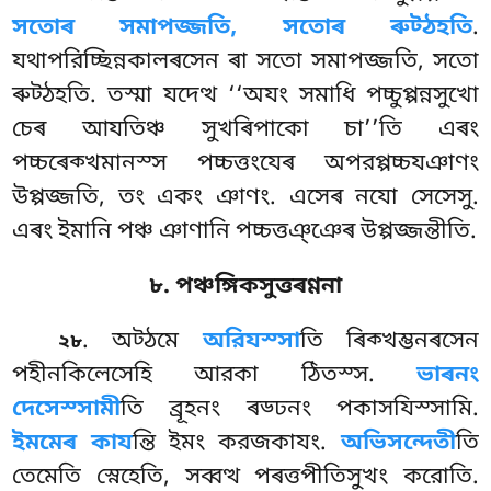
সতোৰ সমাপজ্জতি, সতোৰ ৰুট্ঠহতি
.
যথাপরিচ্ছিন্নকালৰসেন ৰা সতো সমাপজ্জতি, সতো
ৰুট্ঠহতি. তস্মা যদেত্থ ‘‘অযং সমাধি পচ্চুপ্পন্নসুখো
চেৰ আযতিঞ্চ সুখৰিপাকো চা’’তি এৰং
পচ্চৰেক্খমানস্স পচ্চত্তংযেৰ অপরপ্পচ্চযঞাণং
উপ্পজ্জতি, তং একং ঞাণং. এসেৰ নযো সেসেসু.
এৰং ইমানি পঞ্চ ঞাণানি পচ্চত্তঞ্ঞেৰ উপ্পজ্জন্তীতি.
৮. পঞ্চঙ্গিকসুত্তৰণ্ণনা
. অট্ঠমে
অরিযস্সা
তি ৰিক্খম্ভনৰসেন
২৮
পহীনকিলেসেহি আরকা ঠিতস্স.
ভাৰনং
দেসেস্সামী
তি ব্রূহনং ৰড্ঢনং পকাসযিস্সামি.
ইমমেৰ কায
ন্তি ইমং করজকাযং.
অভিসন্দেতী
তি
তেমেতি স্নেহেতি, সব্বত্থ পৰত্তপীতিসুখং করোতি.