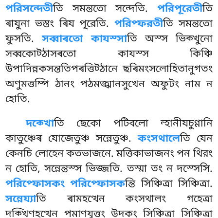
পরিসন্দেতী
তি সমন্ততো সন্দেতি.
পরিপূরেতী
তি
ৰাযুনা ভস্তং ৰিয পূরেতি.
পরিপ্ফরতী
তি সমন্ততো
ফুসতি.
সব্বাৰতো কাযস্সা
তি অস্স ভিক্খুনো
সব্বকোট্ঠাসৰতো কাযস্স কিঞ্চি
উপাদিন্নকসন্ততিপৰত্তিট্ঠানে ছৰিমংসলোহিতানুগতং
অণুমত্তম্পি ঠানং পঠমজ্ঝানসুখেন অফুটং নাম ন
হোতি.
দক্খো
তি ছেকো পটিবলো ন্হানীযচুণ্ণানি
কাতুঞ্চেৰ যোজেতুঞ্চ সন্নেতুঞ্চ.
কংসথালে
তি যেন
কেনচি লোহেন কতভাজনে. মত্তিকাভাজনং পন থিরং
ন হোতি, সন্নেন্তস্স ভিজ্জতি. তস্মা তং ন দস্সেসি.
পরিপ্ফোসকং
পরিপ্ফোসক
ন্তি সিঞ্চিত্ৰা সিঞ্চিত্ৰা.
সন্নেয্যা
তি ৰামহত্থেন কংসথালং গহেত্ৰা
দক্খিণহত্থেন পমাণযুত্তং উদকং সিঞ্চিত্ৰা সিঞ্চিত্ৰা