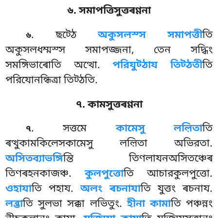
৬. সমাপত্তিসুত্তৰণ্ণনা
. ছট্ঠে
অকুসলস্স সমাপত্তী
তি
৬
অকুসলধম্মস্স সমাপজ্জনা, তেন সদ্ধিং
সমঙ্গিভাৰোতি অত্থো.
পরিযুট্ঠায তিট্ঠতী
তি
পরিযোনন্ধিত্ৰা তিট্ঠতি.
৭. কামসুত্তৰণ্ণনা
. সত্তমে
কামেসু লল়িতা
তি
৭
ৰত্থুকামকিলেসকামেসু লল়িতা অভিরতা.
অসিতব্যাভঙ্গি
ন্তি
তিণলাযনঅসিতঞ্চেৰ
তিণৰহনকাজঞ্চ.
কুলপুত্তো
তি আচারকুলপুত্তো.
ওহাযা
তি পহায.
অলং
ৰচনাযা
তি যুত্তং ৰচনায.
লব্ভা
তি সুলভা সক্কা লভিতুং.
হীনা কামা
তি পঞ্চন্নং