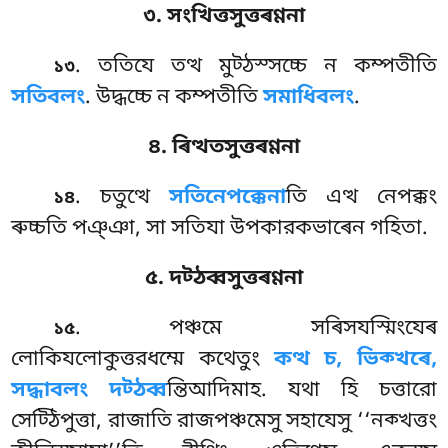
৩. সংখিত্তসুত্তৰণ্ণনা
. ততিযে
তত্থ মুট্ঠস্সচ্চে ন কম্পতীতি
১৩
সতিবলং
. উদ্ধচ্চে ন কম্পতীতি
সমাধিবলং
.
৪. ৰিত্থতসুত্তৰণ্ণনা
. চতুত্থে
সতিনেপক্কেনা
তি এত্থ নেপক্কং
১৪
ৰুচ্চতি পঞ্ঞা, সা সতিযা উপকারকভাৰেন গহিতা.
৫. দট্ঠব্বসুত্তৰণ্ণনা
. পঞ্চমে সৰিসযস্মিংযেৰ
১৫
লোকিযলোকুত্তরধম্মে কথেতুং
কত্থ চ, ভিক্খৰে,
সদ্ধাবলং দট্ঠব্ব
ন্তিআদিমাহ. যথা হি চত্তারো
সেট্ঠিপুত্তা, রাজাতি রাজপঞ্চমেসু সহাযেসু ‘‘নক্খত্তং