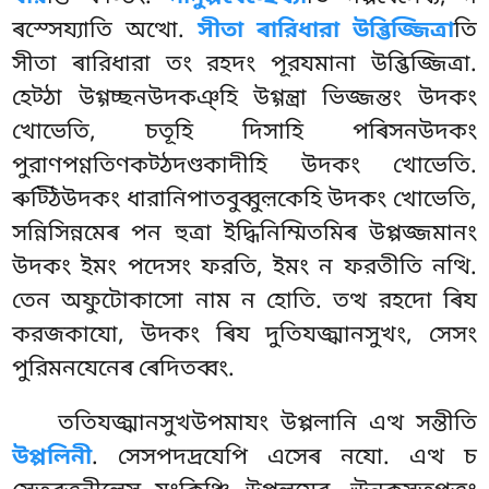
ৰস্সেয্যাতি অত্থো.
সীতা ৰারিধারা উব্ভিজ্জিত্ৰা
তি
সীতা ৰারিধারা তং রহদং পূরযমানা
উব্ভিজ্জিত্ৰা.
হেট্ঠা উগ্গচ্ছনউদকঞ্হি উগ্গন্ত্ৰা ভিজ্জন্তং উদকং
খোভেতি, চতূহি দিসাহি পৰিসনউদকং
পুরাণপণ্ণতিণকট্ঠদণ্ডকাদীহি উদকং খোভেতি.
ৰুট্ঠিউদকং ধারানিপাতবুব্বুল়কেহি উদকং খোভেতি,
সন্নিসিন্নমেৰ পন হুত্ৰা ইদ্ধিনিম্মিতমিৰ উপ্পজ্জমানং
উদকং ইমং পদেসং ফরতি, ইমং ন ফরতীতি নত্থি.
তেন অফুটোকাসো নাম ন হোতি. তত্থ রহদো ৰিয
করজকাযো, উদকং ৰিয দুতিযজ্ঝানসুখং, সেসং
পুরিমনযেনেৰ ৰেদিতব্বং.
ততিযজ্ঝানসুখউপমাযং
উপ্পলানি এত্থ সন্তীতি
উপ্পলিনী
. সেসপদদ্ৰযেপি এসেৰ নযো. এত্থ চ