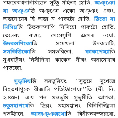
পচ্চৰেক্খণনিমিত্তেন সুট্ঠু গহিতং হোতি.
অঞ্ঞো
ৰা অঞ্ঞ
ন্তি অঞ্ঞো একো অঞ্ঞং একং,
অত্তনোযেৰ হি অত্তা ন পাকটো হোতি.
ঠিতো ৰা
নিসিন্ন
ন্তি ঠিতকস্সাপি নিসিন্নো পাকটো হোতি,
তেনেৰং ৰুত্তং. সেসেসুপি এসেৰ নযো.
উদকমণিকো
তি সমেখলা উদকচাটি.
সমতিত্তিকো
তি সমভরিতো.
কাকপেয্যা
তি
মুখৰট্টিযং নিসীদিত্ৰা কাকেন গীৰং অনামেত্ৰাৰ
পাতব্বো.
সুভূমিয
ন্তি সমভূমিযং. ‘‘সুভূমে সুখেত্তে
ৰিহতখাণুকে বীজানি পতিট্ঠাপেয্যা’’তি (দী. নি.
২.৪৩৮) এত্থ পন মণ্ডভূমি সুভূমীতি আগতা.
চতুমহাপথে
তি
দ্ৰিন্নং মহামগ্গানং ৰিনিৰিজ্ঝিত্ৰা
গতট্ঠানে.
আজঞ্ঞরথো
তি ৰিনীতঅস্সরথো.