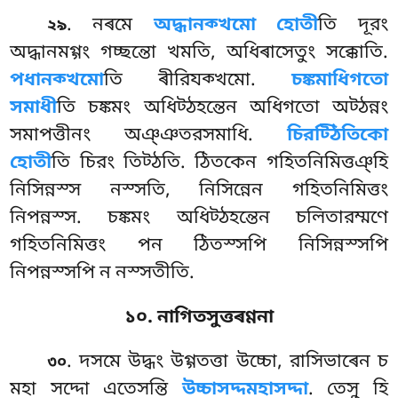
. নৰমে
অদ্ধানক্খমো হোতী
তি দূরং
২৯
অদ্ধানমগ্গং গচ্ছন্তো খমতি, অধিৰাসেতুং সক্কোতি.
পধানক্খমো
তি ৰীরিযক্খমো.
চঙ্কমাধিগতো
সমাধী
তি চঙ্কমং অধিট্ঠহন্তেন অধিগতো অট্ঠন্নং
সমাপত্তীনং অঞ্ঞতরসমাধি.
চিরট্ঠিতিকো
হোতী
তি চিরং তিট্ঠতি. ঠিতকেন গহিতনিমিত্তঞ্হি
নিসিন্নস্স নস্সতি, নিসিন্নেন গহিতনিমিত্তং
নিপন্নস্স. চঙ্কমং অধিট্ঠহন্তেন চলিতারম্মণে
গহিতনিমিত্তং পন ঠিতস্সপি নিসিন্নস্সপি
নিপন্নস্সপি ন নস্সতীতি.
১০. নাগিতসুত্তৰণ্ণনা
. দসমে উদ্ধং উগ্গতত্তা উচ্চো, রাসিভাৰেন চ
৩০
মহা সদ্দো এতেসন্তি
উচ্চাসদ্দমহাসদ্দা
. তেসু হি