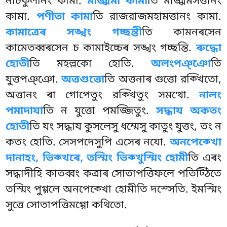
নীচকুলানং কামা.
মজ্ঝিমা কামা
তি মজ্ঝিমসত্তানং
কামা.
পণীতা কামা
তি রাজরাজমহামত্তানং কামা.
কামাত্ৰেৰ সঙ্খং গচ্ছন্তী
তি কামনৰসেন
কামেতব্বৰসেন চ কামাইচ্চেৰ সঙ্খং গচ্ছন্তি.
ৰুদ্ধো
হোতী
তি মহল্লকো হোতি.
অলংপঞ্ঞো
তি
যুত্তপঞ্ঞো.
অত্তগুত্তো
তি অত্তনাৰ গুত্তো রক্খিতো,
অত্তানং ৰা গোপেতুং রক্খিতুং সমত্থো.
নালং
পমাদাযা
তি ন যুত্তো পমজ্জিতুং.
সদ্ধায অকতং
হোতী
তি যং সদ্ধায কুসলেসু ধম্মেসু কাতুং যুত্তং, তং ন
কতং হোতি. সেসপদেসুপি এসেৰ নযো.
অনপেক্খো
দানাহং, ভিক্খৰে, তস্মিং ভিক্খুস্মিং হোমী
তি এৰং
সদ্ধাদীহি কাতব্বং কত্ৰাৰ সোতাপত্তিফলে পতিট্ঠিতে
তস্মিং পুগ্গলে অনপেক্খো হোমীতি দস্সেতি. ইমস্মিং
সুত্তে সোতাপত্তিমগ্গো কথিতো.