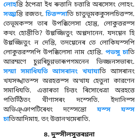
লোহ
ন্তি ঠপেত্ৰা ইধ ৰুত্তানি চত্তারি অৰসেসং লোহং.
সজ্ঝ
ন্তি রজতং.
চিত্তস্সা
তি চাতুভূমককুসলচিত্তস্স.
তেভূমকস্স তাৰ উপক্কিলেসা হোন্তু, লোকুত্তরস্স
কথং হোন্তীতি? উপ্পজ্জিতুং অপ্পদানেন. যদগ্গেন হি
উপ্পজ্জিতুং ন দেন্তি, তদগ্গেনেৰ তে লোকিযস্সপি
লোকুত্তরস্সপি উপক্কিলেসা নাম হোন্তি.
পভঙ্গু চা
তি
আরম্মণে চুণ্ণৰিচুণ্ণভাৰূপগমনেন ভিজ্জনসভাৰং.
সম্মা
সমাধিযতি আসৰানং খযাযা
তি আসৰানং
খযসঙ্খাতস্স অরহত্তস্স অত্থায হেতুনা কারণেন
সমাধিযতি. এত্তাৰতা
চিত্তং ৰিসোধেত্ৰা অরহত্তে
পতিট্ঠিতং খীণাসৰং দস্সেতি. ইদানিস্স
অভিঞ্ঞাপটিৰেধং দস্সেন্তো
যস্স যস্স
চা
তিআদিমাহ. তং উত্তানত্থমেৰাতি.
৪. দুস্সীলসুত্তৰণ্ণনা