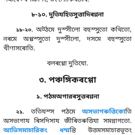
পচ্চৰেক্খণঞাণং, তং লোকিযমেৰ.
৮-১০. দুতিযহিতসুত্তাদিৰণ্ণনা
. অট্ঠমে
দুস্সীলো বহুস্সুতো কথিতো,
১৮-২০
নৰমে অপ্পস্সুতো দুস্সীলো, দসমে বহুস্সুতো
খীণাসৰোতি.
বলৰগ্গো দুতিযো.
৩. পঞ্চঙ্গিকৰগ্গো
১. পঠমঅগারৰসুত্তৰণ্ণনা
. ততিযস্স
পঠমে
অসভাগৰুত্তিকো
তি
২১
অসভাগায ৰিসদিসায জীৰিতৰুত্তিযা সমন্নাগতো
.
আভিসমাচারিকং ধম্ম
ন্তি উত্তমসমাচারভূতং