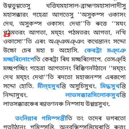
উগ্গতুগ্গতেসু খত্তিযমহাসাল-ব্রাহ্মণমহাসালাদীসু
মহাসক্কারং গহেত্ৰা
আগতেসু ‘‘অসুকস্স ওকাসং
দেথ, অসুকস্স ওকাসং দেথা’’তি ৰুত্তে ‘‘মযং
পঠমতরং আগতা, ময্হং পঠমতরং আগতা, নত্থি
📜
ওকাসো’’তি এৰং অঞ্ঞমঞ্ঞং কথেন্তানং সদ্দো
উচ্চো চেৰ মহা চ অহোসি.
কেৰট্টা মঞ্ঞে
মচ্ছৰিলোপে
তি কেৰট্টা ৰিয মচ্ছৰিলোপে. তেসঞ্হি
মচ্ছপচ্ছিং গহেত্ৰা আগতানং ৰিক্কিণনট্ঠানে ‘‘ময্হং
দেথ ময্হং দেথা’’তি ৰদতো মহাজনস্স এৰরূপো
সদ্দো হোতি.
মীল়্হসুখ
ন্তি অসুচিসুখং.
মিদ্ধসুখ
ন্তি
নিদ্দাসুখং.
লাভসক্কারসিলোকসুখ
ন্তি
লাভসক্কারঞ্চেৰ ৰণ্ণভণনঞ্চ নিস্সায উপ্পন্নসুখং.
তংনিন্নাৰ
গমিস্সন্তী
তি তং তদেৰ ভগৰতো
গতট্ঠানং গমিস্সন্তি, অনুবন্ধিস্সন্তিযেৰাতি ৰুত্তং