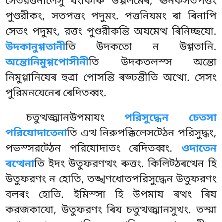
সেতরত্তনীলেসু যংকিঞ্চি উপ্পলমেৰ, ঊনকসতপত্তং
পুণ্ডরীকং, সতপত্তং পদুমং. পত্তনিযমং ৰা ৰিনাপি
সেতং পদুমং, রত্তং পুণ্ডরীকন্তি অযমেত্থ ৰিনিচ্ছযো.
উদকানুগ্গতানী
তি উদকতো ন উগ্গতানি.
অন্তোনিমুগ্গপোসীনী
তি উদকতলস্স অন্তো
নিমুগ্গানিযেৰ হুত্ৰা পোসন্তি ৰড্ঢন্তীতি অত্থো. সেসং
পুরিমনযেনেৰ ৰেদিতব্বং.
চতুত্থজ্ঝানউপমাযং
পরিসুদ্ধেন চেতসা
পরিযোদাতেনা
তি এত্থ নিরুপক্কিলেসট্ঠেন পরিসুদ্ধং,
পভস্সরট্ঠেন পরিযোদাতং ৰেদিতব্বং.
ওদাতেন
ৰত্থেনা
তি ইদং উতুফরণত্থং ৰুত্তং. কিলিট্ঠৰত্থেন হি
উতুফরণং ন হোতি, তঙ্খণধোতপরিসুদ্ধেন
উতুফরণং
বলৰং হোতি. ইমিস্সা হি উপমায ৰত্থং ৰিয
করজকাযো, উতুফরণং ৰিয চতুত্থজ্ঝানসুখং. তস্মা