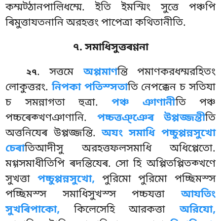
কম্মট্ঠানপাল়িধম্মে. ইতি ইমস্মিং সুত্তে পঞ্চপি
ৰিমুত্তাযতনানি অরহত্তং পাপেত্ৰা কথিতানীতি.
৭. সমাধিসুত্তৰণ্ণনা
. সত্তমে
অপ্পমাণ
ন্তি পমাণকরধম্মরহিতং
২৭
লোকুত্তরং.
নিপকা পতিস্সতা
তি নেপক্কেন চ সতিযা
চ সমন্নাগতা হুত্ৰা.
পঞ্চ ঞাণানী
তি পঞ্চ
পচ্চৰেক্খণঞাণানি.
পচ্চত্তঞ্ঞেৰ উপ্পজ্জন্তী
তি
অত্তনিযেৰ উপ্পজ্জন্তি.
অযং সমাধি পচ্চুপ্পন্নসুখো
চেৰা
তিআদীসু অরহত্তফলসমাধি অধিপ্পেতো.
মগ্গসমাধীতিপি ৰদন্তিযেৰ. সো হি অপ্পিতপ্পিতক্খণে
সুখত্তা
পচ্চুপ্পন্নসুখো,
পুরিমো পুরিমো পচ্ছিমস্স
পচ্ছিমস্স সমাধিসুখস্স পচ্চযত্তা
আযতিং
সুখৰিপাকো,
কিলেসেহি আরকত্তা
অরিযো,