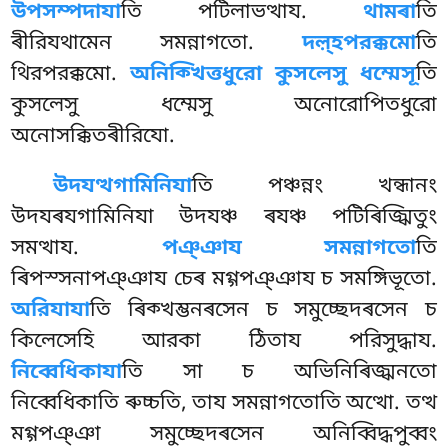
উপসম্পদাযা
তি পটিলাভত্থায.
থামৰা
তি
ৰীরিযথামেন সমন্নাগতো.
দল়্হপরক্কমো
তি
থিরপরক্কমো.
অনিক্খিত্তধুরো কুসলেসু ধম্মেসূ
তি
কুসলেসু ধম্মেসু অনোরোপিতধুরো
অনোসক্কিতৰীরিযো.
উদযত্থগামিনিযা
তি পঞ্চন্নং খন্ধানং
উদযৰযগামিনিযা উদযঞ্চ ৰযঞ্চ পটিৰিজ্ঝিতুং
সমত্থায.
পঞ্ঞায
সমন্নাগতো
তি
ৰিপস্সনাপঞ্ঞায চেৰ মগ্গপঞ্ঞায চ সমঙ্গিভূতো.
অরিযাযা
তি ৰিক্খম্ভনৰসেন চ সমুচ্ছেদৰসেন চ
কিলেসেহি আরকা ঠিতায পরিসুদ্ধায.
নিব্বেধিকাযা
তি সা চ অভিনিৰিজ্ঝনতো
নিব্বেধিকাতি ৰুচ্চতি, তায সমন্নাগতোতি অত্থো. তত্থ
মগ্গপঞ্ঞা সমুচ্ছেদৰসেন অনিব্বিদ্ধপুব্বং