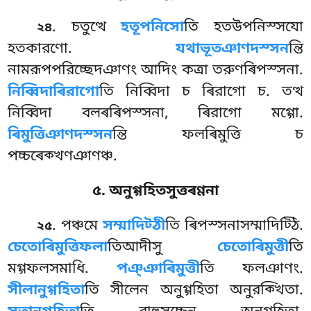
. চতুত্থে
হতূপনিসো
তি হতউপনিস্সযো
২৪
হতকারণো.
যথাভূতঞাণদস্সন
ন্তি
নামরূপপরিচ্ছেদঞাণং আদিং কত্ৰা তরুণৰিপস্সনা.
নিব্বিদাৰিরাগো
তি নিব্বিদা চ ৰিরাগো চ
. তত্থ
নিব্বিদা বলৰৰিপস্সনা, ৰিরাগো মগ্গো.
ৰিমুত্তিঞাণদস্সন
ন্তি ফলৰিমুত্তি চ
পচ্চৰেক্খণঞাণঞ্চ.
৫. অনুগ্গহিতসুত্তৰণ্ণনা
. পঞ্চমে
সম্মাদিট্ঠী
তি ৰিপস্সনাসম্মাদিট্ঠি.
২৫
চেতোৰিমুত্তিফলা
তিআদীসু
চেতোৰিমুত্তী
তি
মগ্গফলসমাধি.
পঞ্ঞাৰিমুত্তী
তি ফলঞাণং.
সীলানুগ্গহিতা
তি সীলেন অনুগ্গহিতা অনুরক্খিতা.