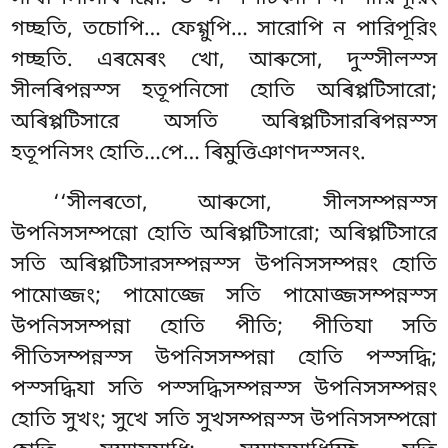
গচ্ছতি, তচোপি… ফেগ্গুপি… সারোপি ন পারিপূরিং
গচ্ছতি. এৰমেৰং খো, আৰুসো, দুস্সীলস্স
সীলৰিপন্নস্স হতূপনিসো হোতি অৰিপ্পটিসারো;
অৰিপ্পটিসারে অসতি অৰিপ্পটিসারৰিপন্নস্স
হতূপনিসং হোতি…পে… ৰিমুত্তিঞাণদস্সনং.
‘‘সীলৰতো, আৰুসো, সীলসম্পন্নস্স
উপনিসসম্পন্নো হোতি অৰিপ্পটিসারো; অৰিপ্পটিসারে
সতি অৰিপ্পটিসারসম্পন্নস্স উপনিসসম্পন্নং হোতি
পামোজ্জং; পামোজ্জে সতি পামোজ্জসম্পন্নস্স
উপনিসসম্পন্না হোতি পীতি; পীতিযা সতি
পীতিসম্পন্নস্স উপনিসসম্পন্না হোতি পস্সদ্ধি;
পস্সদ্ধিযা সতি পস্সদ্ধিসম্পন্নস্স উপনিসসম্পন্নং
হোতি সুখং; সুখে সতি সুখসম্পন্নস্স উপনিসসম্পন্নো