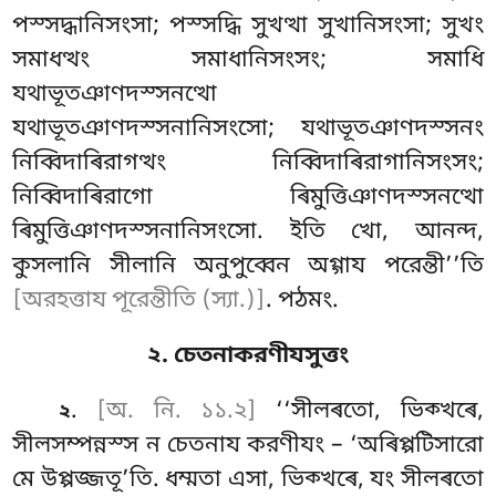
পস্সদ্ধানিসংসা; পস্সদ্ধি সুখত্থা সুখানিসংসা; সুখং
সমাধত্থং সমাধানিসংসং; সমাধি
যথাভূতঞাণদস্সনত্থো
যথাভূতঞাণদস্সনানিসংসো; যথাভূতঞাণদস্সনং
নিব্বিদাৰিরাগত্থং নিব্বিদাৰিরাগানিসংসং;
নিব্বিদাৰিরাগো ৰিমুত্তিঞাণদস্সনত্থো
ৰিমুত্তিঞাণদস্সনানিসংসো. ইতি খো, আনন্দ,
কুসলানি সীলানি অনুপুব্বেন অগ্গায পরেন্তী’’তি
[অরহত্তায পূরেন্তীতি (স্যা.)]
. পঠমং.
২. চেতনাকরণীযসুত্তং
.
[অ. নি. ১১.২]
‘‘সীলৰতো, ভিক্খৰে,
২
সীলসম্পন্নস্স ন চেতনায করণীযং – ‘অৰিপ্পটিসারো
মে উপ্পজ্জতূ’তি. ধম্মতা এসা, ভিক্খৰে, যং সীলৰতো