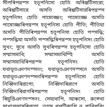
সীলৰিপন্নস্স হতূপনিসো হোতি অৰিপ্পটিসারো;
অৰিপ্পটিসারে অসতি অৰিপ্পটিসারৰিপন্নস্স
হতূপনিসং হোতি পামোজ্জং; পামোজ্জে অসতি
পামোজ্জৰিপন্নস্স হতূপনিসা হোতি পীতি; পীতিযা
অসতি পীতিৰিপন্নস্স হতূপনিসা হোতি পস্সদ্ধি;
পস্সদ্ধিযা অসতি পস্সদ্ধিৰিপন্নস্স হতূপনিসং হোতি
সুখং; সুখে অসতি সুখৰিপন্নস্স হতূপনিসো হোতি
সম্মাসমাধি; সম্মাসমাধিম্হি অসতি
সম্মাসমাধিৰিপন্নস্স হতূপনিসং হোতি
যথাভূতঞাণদস্সনং; যথাভূতঞাণদস্সনে অসতি
যথাভূতঞাণদস্সনৰিপন্নস্স হতূপনিসো হোতি
নিব্বিদাৰিরাগো; নিব্বিদাৰিরাগে অসতি
নিব্বিদাৰিরাগৰিপন্নস্স হতূপনিসং হোতি
ৰিমুত্তিঞাণদস্সনং. সেয্যথাপি, আৰুসো, রুক্খো
সাখাপলাসৰিপন্নো. তস্স পপটিকাপি ন পারিপূরিং