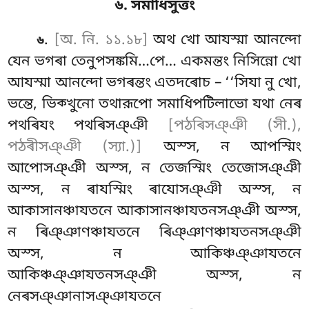
৬. সমাধিসুত্তং
.
[অ. নি. ১১.১৮]
অথ খো আযস্মা আনন্দো
৬
যেন ভগৰা তেনুপসঙ্কমি…পে… একমন্তং নিসিন্নো খো
আযস্মা আনন্দো ভগৰন্তং এতদৰোচ – ‘‘সিযা নু খো,
ভন্তে, ভিক্খুনো তথারূপো সমাধিপটিলাভো যথা নেৰ
পথৰিযং পথৰিসঞ্ঞী
[পঠৰিসঞ্ঞী (সী.),
পঠৰীসঞ্ঞী (স্যা.)]
অস্স, ন আপস্মিং
আপোসঞ্ঞী অস্স, ন তেজস্মিং তেজোসঞ্ঞী
অস্স, ন ৰাযস্মিং ৰাযোসঞ্ঞী অস্স, ন
আকাসানঞ্চাযতনে আকাসানঞ্চাযতনসঞ্ঞী অস্স,
ন ৰিঞ্ঞাণঞ্চাযতনে ৰিঞ্ঞাণঞ্চাযতনসঞ্ঞী
অস্স, ন আকিঞ্চঞ্ঞাযতনে
আকিঞ্চঞ্ঞাযতনসঞ্ঞী অস্স, ন
নেৰসঞ্ঞানাসঞ্ঞাযতনে