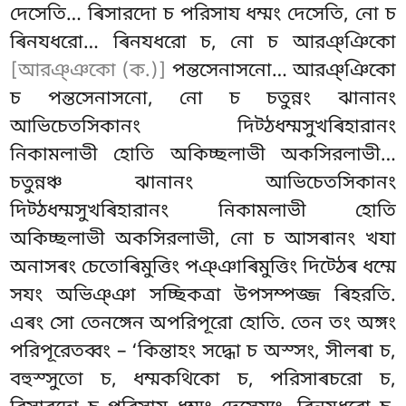
দেসেতি… ৰিসারদো চ পরিসায ধম্মং দেসেতি, নো চ
ৰিনযধরো… ৰিনযধরো চ, নো চ আরঞ্ঞিকো
[আরঞ্ঞকো (ক.)]
পন্তসেনাসনো… আরঞ্ঞিকো
চ পন্তসেনাসনো, নো চ চতুন্নং ঝানানং
আভিচেতসিকানং দিট্ঠধম্মসুখৰিহারানং
নিকামলাভী হোতি অকিচ্ছলাভী অকসিরলাভী…
চতুন্নঞ্চ ঝানানং আভিচেতসিকানং
দিট্ঠধম্মসুখৰিহারানং নিকামলাভী হোতি
অকিচ্ছলাভী অকসিরলাভী, নো চ আসৰানং খযা
অনাসৰং চেতোৰিমুত্তিং পঞ্ঞাৰিমুত্তিং দিট্ঠেৰ ধম্মে
সযং অভিঞ্ঞা সচ্ছিকত্ৰা উপসম্পজ্জ ৰিহরতি.
এৰং সো তেনঙ্গেন অপরিপূরো হোতি. তেন তং অঙ্গং
পরিপূরেতব্বং – ‘কিন্তাহং সদ্ধো চ অস্সং, সীলৰা চ,
বহুস্সুতো চ, ধম্মকথিকো চ, পরিসাৰচরো চ,