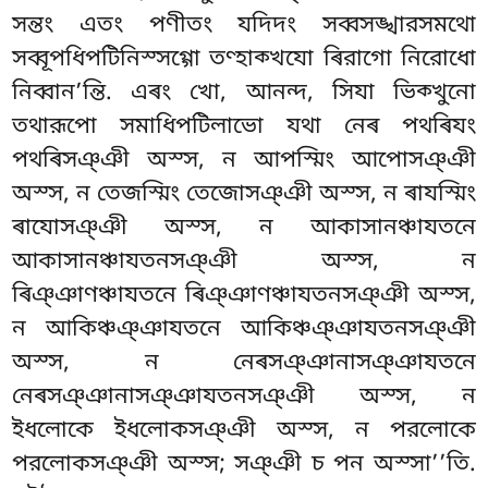
সন্তং এতং পণীতং যদিদং সব্বসঙ্খারসমথো
সব্বূপধিপটিনিস্সগ্গো তণ্হাক্খযো ৰিরাগো নিরোধো
নিব্বান’ন্তি. এৰং খো, আনন্দ, সিযা ভিক্খুনো
তথারূপো সমাধিপটিলাভো যথা নেৰ পথৰিযং
পথৰিসঞ্ঞী অস্স, ন আপস্মিং আপোসঞ্ঞী
অস্স, ন তেজস্মিং তেজোসঞ্ঞী অস্স, ন ৰাযস্মিং
ৰাযোসঞ্ঞী অস্স, ন আকাসানঞ্চাযতনে
আকাসানঞ্চাযতনসঞ্ঞী অস্স, ন
ৰিঞ্ঞাণঞ্চাযতনে ৰিঞ্ঞাণঞ্চাযতনসঞ্ঞী অস্স,
ন আকিঞ্চঞ্ঞাযতনে আকিঞ্চঞ্ঞাযতনসঞ্ঞী
অস্স, ন নেৰসঞ্ঞানাসঞ্ঞাযতনে
নেৰসঞ্ঞানাসঞ্ঞাযতনসঞ্ঞী অস্স, ন
ইধলোকে ইধলোকসঞ্ঞী অস্স, ন পরলোকে
পরলোকসঞ্ঞী অস্স; সঞ্ঞী চ পন অস্সা’’তি.