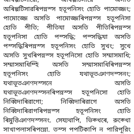
অৰিপ্পটিসারো; অৰিপ্পটিসারে অসতি
অৰিপ্পটিসারৰিপন্নস্স হতূপনিসং হোতি পামোজ্জং;
পামোজ্জে অসতি পামোজ্জৰিপন্নস্স হতূপনিসা
হোতি পীতি; পীতিযা অসতি পীতিৰিপন্নস্স
হতূপনিসা হোতি পস্সদ্ধি; পস্সদ্ধিযা অসতি
পস্সদ্ধিৰিপন্নস্স হতূপনিসং হোতি সুখং; সুখে
অসতি সুখৰিপন্নস্স হতূপনিসো হোতি সম্মাসমাধি;
সম্মাসমাধিম্হি অসতি সম্মাসমাধিৰিপন্নস্স
হতূপনিসং হোতি যথাভূতঞাণদস্সনং;
যথাভূতঞাণদস্সনে অসতি
যথাভূতঞাণদস্সনৰিপন্নস্স হতূপনিসো হোতি
নিব্বিদাৰিরাগো
; নিব্বিদাৰিরাগে অসতি
নিব্বিদাৰিরাগৰিপন্নস্স হতূপনিসং হোতি
ৰিমুত্তিঞাণদস্সনং. সেয্যথাপি, ভিক্খৰে, রুক্খো
সাখাপলাসৰিপন্নো. তস্স পপটিকাপি ন পারিপূরিং