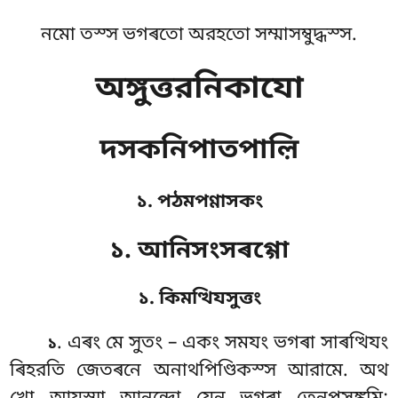
নমো তস্স ভগৰতো অরহতো সম্মাসম্বুদ্ধস্স.
অঙ্গুত্তরনিকাযো
দসকনিপাতপাল়ি
১. পঠমপণ্ণাসকং
১. আনিসংসৰগ্গো
১. কিমত্থিযসুত্তং
. এৰং
মে সুতং – একং সমযং ভগৰা সাৰত্থিযং
১
ৰিহরতি জেতৰনে অনাথপিণ্ডিকস্স আরামে. অথ