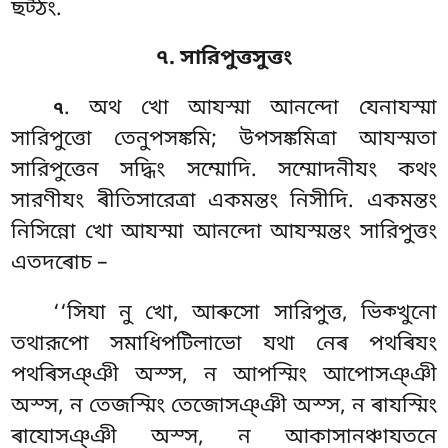
ছট্ঠং.
৭. সারিপুত্তসুত্তং
. অথ খো আযস্মা আনন্দো যেনাযস্মা
৭
সারিপুত্তো তেনুপসঙ্কমি; উপসঙ্কমিত্ৰা আযস্মতা
সারিপুত্তেন সদ্ধিং সম্মোদি. সম্মোদনীযং কথং
সারণীযং ৰীতিসারেত্ৰা একমন্তং নিসীদি. একমন্তং
নিসিন্নো খো আযস্মা আনন্দো আযস্মন্তং সারিপুত্তং
এতদৰোচ –
‘‘সিযা নু খো, আৰুসো সারিপুত্ত, ভিক্খুনো
তথারূপো সমাধিপটিলাভো যথা নেৰ পথৰিযং
পথৰিসঞ্ঞী অস্স, ন আপস্মিং আপোসঞ্ঞী
অস্স, ন তেজস্মিং তেজোসঞ্ঞী অস্স, ন ৰাযস্মিং
ৰাযোসঞ্ঞী অস্স, ন আকাসানঞ্চাযতনে