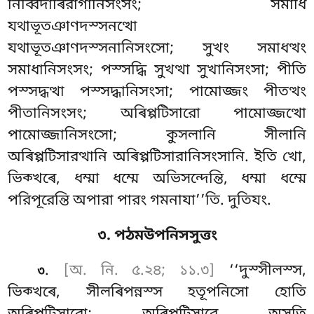
নিব্বিদাৰিরাগানিসংসং; সমাধি
যথাভূতঞাণদস্সনত্থো
যথাভূতঞাণদস্সনানিসংসো; সুখং সমাধত্থং
সমাধানিসংসং; পস্সদ্ধি সুখত্থা
সুখানিসংসা; পীতি
পস্সদ্ধত্থা পস্সদ্ধানিসংসা; পামোজ্জং পীতত্থং
পীতানিসংসং; অৰিপ্পটিসারো পামোজ্জত্থো
পামোজ্জানিসংসো; কুসলানি সীলানি
অৰিপ্পটিসারত্থানি অৰিপ্পটিসারানিসংসানি
. ইতি খো,
ভিক্খৰে, ধম্মা ধম্মে
অভিসন্দেন্তি, ধম্মা ধম্মে
পরিপূরেন্তি অপারা পারং গমনাযা’’তি. দুতিযং.
৩. পঠমউপনিসসুত্তং
.
[অ. নি. ৫.২৪; ১১.৩]
‘‘দুস্সীলস্স,
৩
ভিক্খৰে, সীলৰিপন্নস্স হতূপনিসো হোতি