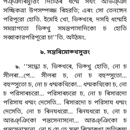
পঞ্ঞাৰিমুত্তিং দিট্ঠেৰ ধম্মে সযং অভিঞ্ঞা
সচ্ছিকত্ৰা উপসম্পজ্জ ৰিহরতি; এৰং সো তেনঙ্গেন
পরিপূরো হোতি. ইমেহি খো, ভিক্খৰে, দসহি ধম্মেহি
সমন্নাগতো ভিক্খু সমন্তপাসাদিকো চ হোতি
সব্বাকারপরিপূরো চা’’তি. অট্ঠমং.
৯. সন্তৰিমোক্খসুত্তং
. ‘‘সদ্ধো চ, ভিক্খৰে, ভিক্খু হোতি, নো চ
৯
সীলৰা…পে… সীলৰা চ, নো চ বহুস্সুতো…
বহুস্সুতো চ, নো চ ধম্মকথিকো… ধম্মকথিকো চ, নো
চ পরিসাৰচরো… পরিসাৰচরো চ, নো চ ৰিসারদো
পরিসায ধম্মং দেসেতি… ৰিসারদো চ পরিসায ধম্মং
দেসেতি, নো চ ৰিনযধরো… ৰিনযধরো চ, নো চ
আরঞ্ঞিকো পন্তসেনাসনো… আরঞ্ঞিকো চ