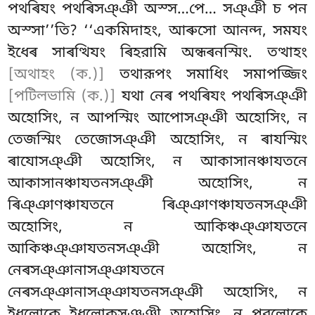
পথৰিযং পথৰিসঞ্ঞী অস্স…পে… সঞ্ঞী চ পন
অস্সা’’তি? ‘‘একমিদাহং, আৰুসো আনন্দ, সমযং
ইধেৰ সাৰত্থিযং ৰিহরামি অন্ধৰনস্মিং. তত্থাহং
[অথাহং (ক.)]
তথারূপং সমাধিং সমাপজ্জিং
[পটিলভামি (ক.)]
যথা নেৰ পথৰিযং পথৰিসঞ্ঞী
অহোসিং, ন আপস্মিং আপোসঞ্ঞী অহোসিং, ন
তেজস্মিং তেজোসঞ্ঞী অহোসিং, ন ৰাযস্মিং
ৰাযোসঞ্ঞী অহোসিং, ন আকাসানঞ্চাযতনে
আকাসানঞ্চাযতনসঞ্ঞী অহোসিং, ন
ৰিঞ্ঞাণঞ্চাযতনে ৰিঞ্ঞাণঞ্চাযতনসঞ্ঞী
অহোসিং, ন আকিঞ্চঞ্ঞাযতনে
আকিঞ্চঞ্ঞাযতনসঞ্ঞী অহোসিং, ন
নেৰসঞ্ঞানাসঞ্ঞাযতনে
নেৰসঞ্ঞানাসঞ্ঞাযতনসঞ্ঞী অহোসিং, ন
ইধলোকে ইধলোকসঞ্ঞী অহোসিং, ন পরলোকে