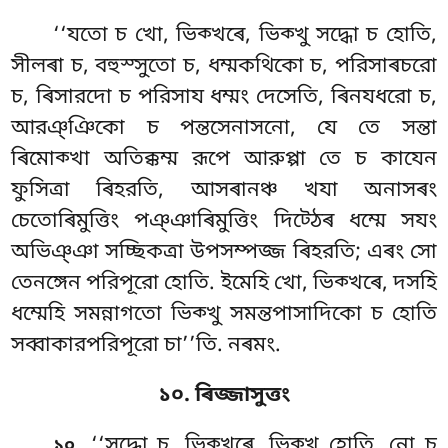
‘‘যতো চ খো, ভিক্খৰে, ভিক্খু সদ্ধো চ হোতি,
সীলৰা চ, বহুস্সুতো চ, ধম্মকথিকো চ, পরিসাৰচরো
চ, ৰিসারদো চ পরিসায ধম্মং দেসেতি, ৰিনযধরো চ,
আরঞ্ঞিকো চ পন্তসেনাসনো, যে তে সন্তা
ৰিমোক্খা অতিক্কম্ম রূপে আরুপ্পা তে চ কাযেন
ফুসিত্ৰা ৰিহরতি, আসৰানঞ্চ খযা অনাসৰং
চেতোৰিমুত্তিং পঞ্ঞাৰিমুত্তিং দিট্ঠেৰ ধম্মে সযং
অভিঞ্ঞা সচ্ছিকত্ৰা উপসম্পজ্জ ৰিহরতি; এৰং সো
তেনঙ্গেন পরিপূরো হোতি. ইমেহি খো, ভিক্খৰে, দসহি
ধম্মেহি সমন্নাগতো ভিক্খু সমন্তপাসাদিকো চ হোতি
সব্বাকারপরিপূরো চা’’তি. নৰমং.
১০. ৰিজ্জাসুত্তং
. ‘‘সদ্ধো
চ, ভিক্খৰে, ভিক্খু হোতি, নো চ
১০