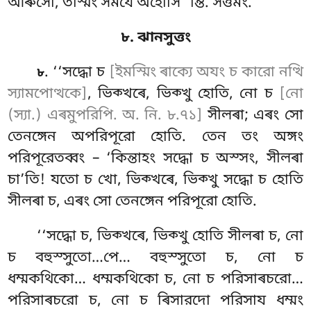
আৰুসো, তস্মিং সমযে অহোসি’’ন্তি. সত্তমং.
৮. ঝানসুত্তং
. ‘‘সদ্ধো চ
[ইমস্মিং ৰাক্যে অযং চ কারো নত্থি
৮
স্যামপোত্থকে]
, ভিক্খৰে, ভিক্খু হোতি, নো চ
[নো
(স্যা.) এৰমুপরিপি. অ. নি. ৮.৭১]
সীলৰা; এৰং সো
তেনঙ্গেন
অপরিপূরো হোতি. তেন তং অঙ্গং
পরিপূরেতব্বং – ‘কিন্তাহং সদ্ধো চ অস্সং, সীলৰা
চা’তি! যতো চ খো, ভিক্খৰে, ভিক্খু সদ্ধো চ হোতি
সীলৰা চ, এৰং সো তেনঙ্গেন পরিপূরো হোতি.
‘‘সদ্ধো
চ, ভিক্খৰে, ভিক্খু হোতি সীলৰা চ, নো
চ বহুস্সুতো…পে… বহুস্সুতো চ, নো চ
ধম্মকথিকো… ধম্মকথিকো চ, নো চ পরিসাৰচরো…
পরিসাৰচরো চ, নো চ ৰিসারদো পরিসায ধম্মং