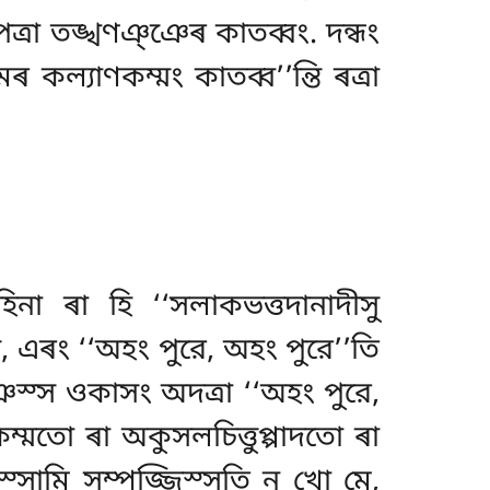
াপেত্ৰা তঙ্খণঞ্ঞেৰ কাতব্বং. দন্ধং
ৰ কল্যাণকম্মং কাতব্ব’’ন্তি ৰত্ৰা
িনা ৰা হি ‘‘সলাকভত্তদানাদীসু
ি, এৰং ‘‘অহং পুরে, অহং পুরে’’তি
ঞস্স ওকাসং অদত্ৰা ‘‘অহং পুরে,
কম্মতো ৰা অকুসলচিত্তুপ্পাদতো ৰা
্সামি সম্পজ্জিস্সতি নু খো মে,