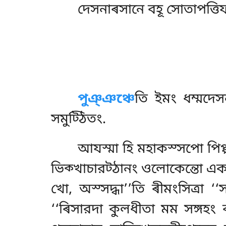
দেসনাৰসানে বহূ সোতাপত্তিফ
পুঞ্ঞঞ্চে
তি
ইমং ধম্মদেস
সমুট্ঠিতং.
আযস্মা
হি মহাকস্সপো পিপ্প
ভিক্খাচারট্ঠানং ওলোকেন্তো একং স
খো, অস্সদ্ধা’’তি ৰীমংসিত্ৰা ‘‘
‘‘ৰিসারদা কুলধীতা মম সঙ্গহং ক