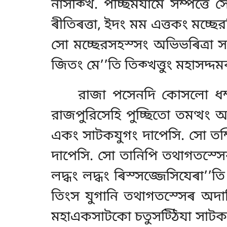
নাসক্খি. পচ্ছিমযামে সম্পত্তে সো 
ৰীতিৰত্তা, ইদং মম এত্তকং মচ্ছের
সো মচ্ছেরসহস্সং অভিভৰিত্ৰা সদ্
জিতং মে’’তি তিক্খত্তুং মহাসদ্দম
রাজা পসেনদি কোসলো ধম্মং 
রাজপুরিসেহি পুচ্ছিতো তমত্থং আর
একং সাটকযুগং দাপেসি. সো তম্পি
দাপেসি. সো তানিপি তথাগতস্সেৰ অ
লদ্ধং লদ্ধং ৰিস্সজ্জেসিযেৰা’’তি
তিংস যুগানি তথাগতস্সেৰ অদাসি.
মহাএকসাটকো চতুসট্ঠিযা সাটকযুগ