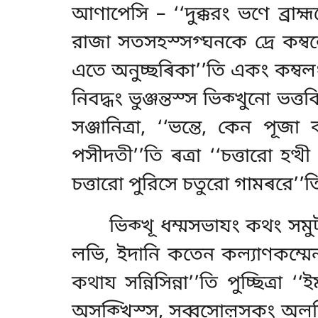
আণাপেসি – ‘‘দুক্করং ভণে ব্রাহ্
রাজা সতসহস্সগ্ঘনকে দ্ৰে কম্বল
এতে অনুচ্ছৰিকা’’তি একং কম্বলং
নিবদ্ধং ভুঞ্জন্তস্স ভিক্খুনো ভত্
সঞ্জানিত্ৰা, ‘‘ভন্তে, কেন পূজা
পসীদতী’’তি ৰত্ৰা ‘‘চত্তারো হত
চত্তারো পুরিসে চতুরো গামৰরে’’তি
ভিক্খূ ধম্মসভাযং কথং সমুট
লভি, ইদানি কতেন কল্যাণকম্মেন 
কথায সন্নিসিন্না’’তি পুচ্ছিত্ৰ
অসক্খিস্স, সব্বসোল়সকং অলভি