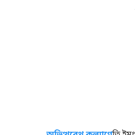
অভিত্থরেথ
কল্যাণে
তি ইমং