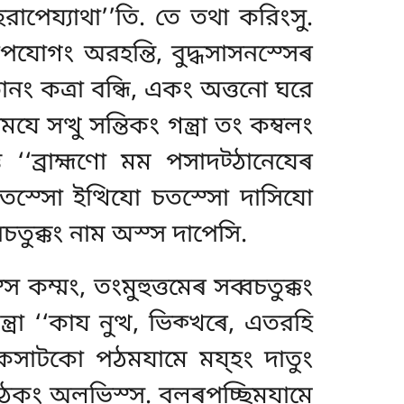
হরাপেয্যাথা’’তি. তে তথা করিংসু.
উপযোগং অরহন্তি, বুদ্ধসাসনস্সেৰ
নং কত্ৰা বন্ধি, একং অত্তনো ঘরে
হসমযে
সত্থু সন্তিকং গন্ত্ৰা তং কম্বলং
তে ‘‘ব্রাহ্মণো মম
পসাদট্ঠানেযেৰ
ি চতস্সো ইত্থিযো চতস্সো দাসিযো
্বচতুক্কং নাম অস্স দাপেসি.
কম্মং, তংমুহুত্তমেৰ সব্বচতুক্কং
ৰা ‘‘কায নুত্থ, ভিক্খৰে, এতরহি
াযং একসাটকো পঠমযামে ময্হং দাতুং
ট্ঠকং অলভিস্স
. বলৰপচ্ছিমযামে