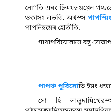
নো’’তি এৰং চিক্খল্লমগ্গেন গচ
ওকাসং লভতি. অথস্স
পাপস্মি
পাপনিন্নমেৰ হোতীতি.
গাথাপরিযোসানে
বহূ সোতাপ
পাপঞ্চ
পুরিসো
তি ইমং ধম্ম
সো হি লাল়ুদাযিত্থে
পঠমসঙ্ঘাদিসেসকম্মে সমাদপিতো উ