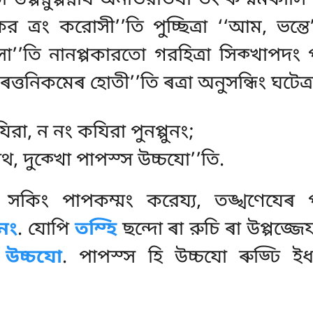
ির ত্ৰং করোসী’’তি পুচ্ছিত্ৰা ‘‘আম, ভন্তে
’’তি নানপ্পকারতো গরহিত্ৰা সিক্খাপদং 
ৰত্তনিকমেৰ হোতী’’তি ৰত্ৰা অনুসন্ধিং ঘটেত্ৰ
িরা, ন নং কযিরা পুনপ্পুনং;
াথ, দুক্খো পাপস্স উচ্চযো’’তি.
সকিং পাপকম্মং করেয্য, তঙ্খণেযেৰ পচ্
ুনং
. যোপি
তম্হি
ছন্দো
ৰা রুচি ৰা উপ্পজ্জে
 উচ্চযো
. পাপস্স হি উচ্চযো ৰুড্ঢি ই