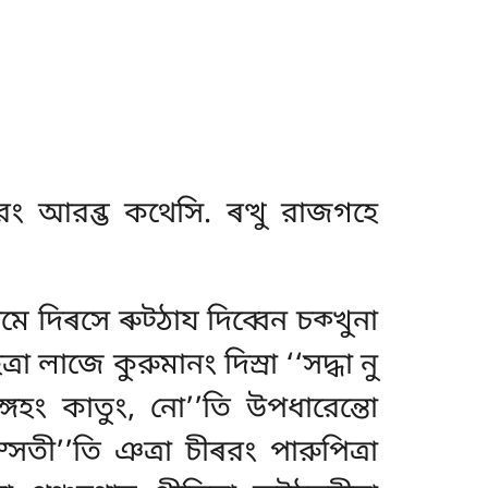
রং আরব্ভ কথেসি. ৰত্থু রাজগহে
মে দিৰসে ৰুট্ঠায দিব্বেন চক্খুনা
 লাজে কুরুমানং দিস্ৰা ‘‘সদ্ধা নু
সঙ্গহং কাতুং, নো’’তি উপধারেন্তো
সতী’’তি ঞত্ৰা চীৰরং পারুপিত্ৰা