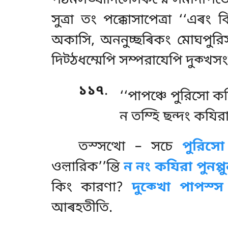
সুত্ৰা তং পক্কোসাপেত্ৰা ‘‘এৰং ক
অকাসি, অননুচ্ছৰিকং মোঘপুরিসা
দিট্ঠধম্মেপি সম্পরাযেপি দুক্খসং
১১৭
.
‘‘পাপঞ্চে পুরিসো কয
ন তম্হি ছন্দং কযির
তস্সত্থো – সচে
পুরিসো
ওল়ারিক’’ন্তি
ন নং কযিরা পুনপ্প
কিং কারণা?
দুক্খো পাপস্স
আৰহতীতি.