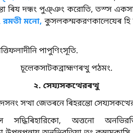
্ছন্তো ৰিয দন্ধং পুঞ্ঞং করোতি, তস্স এ
ং রমতী মনো,
কুসলকম্মকরণকালেযেৰ হি চিত
ত্তিফলাদীনি পাপুণিংসূতি.
চূল়েকসাটকব্রাহ্মণৰত্থু পঠমং.
২. সেয্যসকত্থেরৰত্থু
দেসনং সত্থা জেতৰনে ৰিহরন্তো সেয্যসকত্থ
রস্স সদ্ধিৰিহারিকো, অত্তনো অনভ
প্পন্নুপ্পন্নায অনভিরতিযা তং কম্মমকাসি 