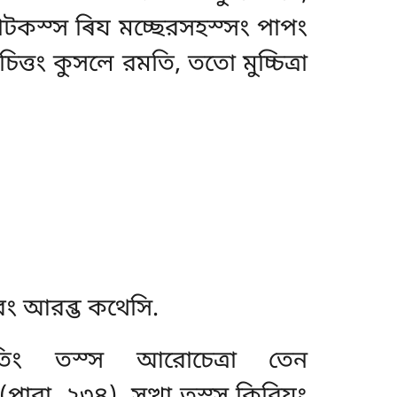
কসাটকস্স ৰিয
মচ্ছেরসহস্সং পাপং
্তং কুসলে রমতি, ততো মুচ্চিত্ৰা
েরং আরব্ভ কথেসি.
িরতিং তস্স আরোচেত্ৰা তেন
(পারা. ২৩৪). সত্থা তস্স কিরিযং