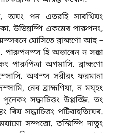
সি, অযং পন এতরহি সাৰত্থিযং
ো. উভিন্নম্পি একমেৰ পারুপনং,
্মস্সৰনে ঘোসিতে ব্রাহ্মণো আহ –
ং. পারুপনস্স হি অভাৰেন ন সক্কা
কং পারুপিত্ৰা অগমাসি. ব্রাহ্মণো
মং অস্সোসি. অথস্স সরীরং ফরমানা
দস্সামি, নেৰ ব্রাহ্মণিযা, ন ময্হং
পুনেকং সদ্ধাচিত্তং উপ্পজ্জি. তং
্তং ৰিয সদ্ধাচিত্তং পটিবাহতিযেৰ.
যামো সম্পত্তো. তস্মিম্পি দাতুং