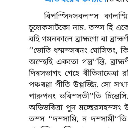
ৰিপস্সিদসবলস্স কালস্ম
চূল়েকসাটকো নাম. তস্স হি এক
বহি গমনকালে ব্রাহ্মণো ৰা ব্রা
‘‘ভোতি ধম্মস্সৰনং ঘোসিতং, কিং
অম্হেহি একতো গন্তু’’ন্তি. ব্রাহ
দিৰসভাগং গেহে ৰীতিনামেত্ৰা রত
পঞ্চৰণ্ণা পীতি উপ্পজ্জি. সো সত
পারুপনং ভৰিস্সতী’’তি চিন্তেসি.
অভিভৰিত্ৰা পুন মচ্ছেরসহস্সং উপ্
তস্স ‘‘দস্সামি, ন দস্সামী’’তি