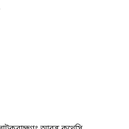
সাটকব্রাহ্মণং আরব্ভ কথেসি.