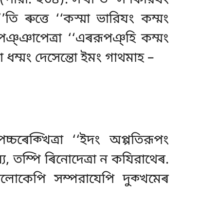
’’তি ৰুত্তে ‘‘কস্মা ভারিযং কম্মং
পঞ্ঞাপেত্ৰা ‘‘এৰরূপঞ্হি কম্মং
া ধম্মং দেসেন্তো ইমং গাথমাহ –
চৰেক্খিত্ৰা ‘‘ইদং অপ্পতিরূপং
য্য, তম্পি ৰিনোদেত্ৰা ন কযিরাথেৰ.
ধলোকেপি সম্পরাযেপি দুক্খমেৰ