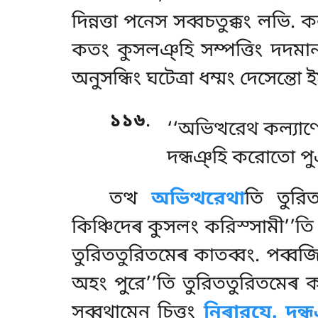
দিন্নত্তা পনেস সব্বচতুক্কং লভি. 
কতং কুসলঞ্হি সম্পত্তিং দদমানং দ
অনুসন্ধিং ঘটেত্ৰা ধম্মং দেসেন্তো
১১৬
.
‘‘অভিত্থরেথ কল্যাণে
দন্ধঞ্হি করোতো পু
তত্থ
অভিত্থরেথা
তি তুরিত
কিঞ্চিদেৰ কুসলং করিস্সামী’’তি 
তুরিততুরিতমেৰ কাতব্বং. পব্বজ
অহং পুরে’’তি তুরিততুরিতমেৰ ক
সব্বথামেন চিত্তং
নিৰারযে. দন