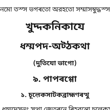
নমো তস্স ভগৰতো অরহতো সম্মাসম্বুদ্ধস্স
খুদ্দকনিকাযে
ধম্মপদ-অট্ঠকথা
(দুতিযো ভাগো)
৯. পাপৰগ্গো
১. চূল়েকসাটকব্রাহ্মণৰত্থু
 ধম্মদেসনং সত্থা জেতৰনে ৰিহরন্তো চূল়েক