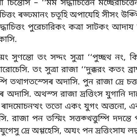
চিন্তেসি – ‘‘মম সদ্ধাচিত্তেন মচ্ছেরচিত্তেন
চিত্তং ৰড্ঢমানং চতূহি অপাযেহি সীসং উক্খি
ধাচিত্তং পুরেচারিকং কত্ৰা সাটকং আদায স
কাসি.
সুণন্তো তং সদ্দং সুত্ৰা ‘‘পুচ্ছথ নং,
োচেসি. তং সুত্ৰা রাজা ‘‘দুক্করং কতং ব্রা
 তথাগতস্সেৰ অদাসি. পুন রাজা দ্ৰে চত্তার
দাসি. অথস্স রাজা দ্ৰত্তিংস যুগানি দাপেসি
 ৰাদমোচনত্থং ততো একং যুগং অত্তনো, একং ব্
 রাজা পন তস্মিং সত্তক্খত্তুম্পি দদন্তে
েসু দ্ৰে অগ্গহেসি, অযং পন দ্ৰত্তিংসায
লদ