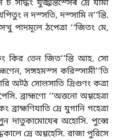
 চ সদ্ধিং যুজ্ঝন্তস্সেৰ দ্ৰে যামা
পিতুং ন দস্সতি, দস্সামি ন’’ন্তি.
ত্থু পাদমূলে ঠপেত্ৰা ‘‘জিতং মে,
 কিং কির তেন জিত’’ন্তি আহ. সো
হ্মণেন, সঙ্গহমস্স করিস্সামী’’তি
ি অট্ঠ সোল়সাতি দ্ৰিগুণং কত্ৰা
. ব্রাহ্মণো ‘‘অত্তনো অগ্গহেত্ৰা
রাহ্মণিযাতি দ্ৰে যুগানি গহেত্ৰা
 পুন দাতুকামোযেৰ অহোসি. পুব্বে
্ধকালে দ্ৰে অগ্গহেসি. রাজা পুরিসে