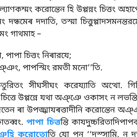
কল্যাণকম্মং করোন্তেন হি উপ্পন্নং চিত্তং অহ
ন্ধমেৰ দদাতি, তস্মা চিত্তুপ্পাদসমনন্তরমে
 ইমং গাথমাহ –
, পাপা চিত্তং নিৰারযে;
ঞ্ঞং, পাপস্মিং রমতী মনো’’তি.
তুরিতং সীঘসীঘং করেয্যাতি অত্থো. গিহ
চিত্তে উপ্পন্নে যথা অঞ্ঞে ওকাসং ন লভন্ত
িতেন ৰা উপজ্ঝাযৰত্তাদীনি করোন্তেন অঞ্
াতব্বং.
পাপা চিত্ত
ন্তি কাযদুচ্চরিতাদিপাপ
্ধঞ্হি করোতো
তি যো পন ‘‘দস্সামি, ন দস