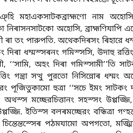
িঞ্হি মহাএকসাটকব্রাহ্মণো নাম অহো
ো নিৰাসনসাটকো অহোসি, ব্রাহ্মণিযাপি এক
হ্মণী ৰা তং পারুপতি. অথেকদিৰসং
ৰিহারে ধম
 দিৰা ধম্মস্সৰনং গমিস্সসি, উদাহু রত্তি
্মণী, ‘‘সামি, অহং দিৰা গমিস্সামী’’তি সাট
্তিং গন্ত্ৰা সত্থু পুরতো নিসিন্নোৰ ধম্
্থারং পূজিতুকামো হুত্ৰা ‘‘সচে ইমং সাটকং
 অথস্স মচ্ছেরচিত্তানং সহস্সং উপ্পজ্জি, 
পজ্জি. ইতিস্স বলৰমচ্ছেরং বন্ধিত্ৰা গণ্হন
 চিন্তেন্তস্সেৰ পঠমযামো অপগতো, মজ্ঝিম