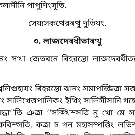
লাদীনি পাপুণিংসূতি.
সেয্যসকত্থেরৰত্থু দুতিযং.
৩. লাজদেৰধীতাৰত্থু
নং সত্থা জেতৰনে ৰিহরন্তো লাজদেৰধীত
লিগুহাযং ৰিহরন্তো ঝানং সমাপজ্জিত্ৰা সত্ত
ালিখেত্তপালিকং ইত্থিং সালিসীসানি গহেত্ৰা
সদ্ধা’’তি ঞত্ৰা ‘‘সক্খিস্সতি নু খো মে 
রিস্সতি, কত্ৰা চ পন মহাসম্পত্তিং লভিস্