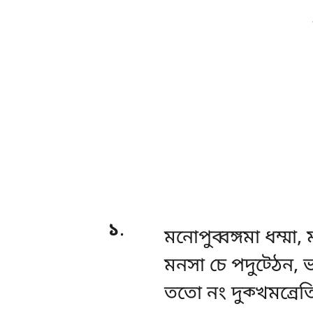
১
.
মনোপুব্বঙ্গমা
ধম্মা,
মনসা চে পদুট্ঠেন, 
ততো নং দুক্খমন্ৰেত