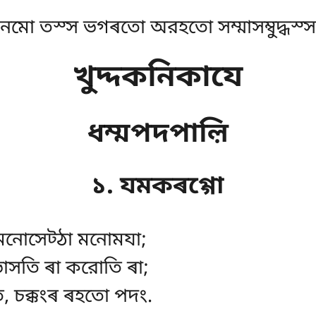
নমো তস্স ভগৰতো অরহতো সম্মাসম্বুদ্ধস্স
খুদ্দকনিকাযে
ধম্মপদপাল়ি
১. যমকৰগ্গো
 মনোসেট্ঠা মনোমযা;
ভাসতি ৰা করোতি ৰা;
ি, চক্কংৰ ৰহতো পদং.