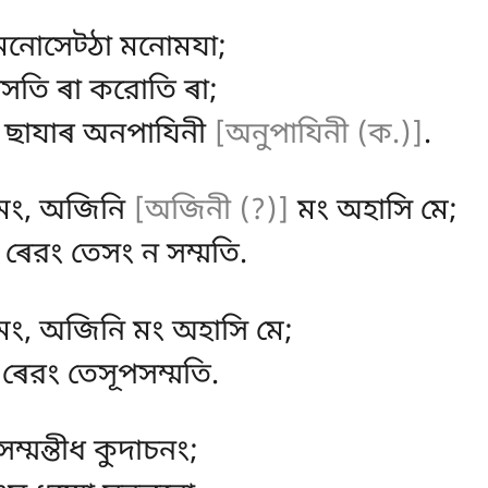
, মনোসেট্ঠা মনোমযা;
াসতি ৰা করোতি ৰা;
, ছাযাৰ অনপাযিনী
[অনুপাযিনী (ক.)]
.
মং, অজিনি
[অজিনী (?)]
মং অহাসি মে;
, ৰেরং তেসং ন সম্মতি.
 মং, অজিনি মং অহাসি মে;
, ৰেরং তেসূপসম্মতি.
সম্মন্তীধ কুদাচনং;