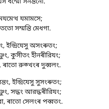
এস ধম্মো সনন্তনো.
 মযমেত্থ যমামসে;
 ততো সম্মন্তি মেধগা.
ং, ইন্দ্রিযেসু অসংৰুতং;
ুং, কুসীতং হীনৰীরিযং;
 ৰাতো রুক্খংৰ দুব্বলং.
তং, ইন্দ্রিযেসু সুসংৰুতং;
ুং, সদ্ধং আরদ্ধৰীরিযং;
রো, ৰাতো সেলংৰ পব্বতং.