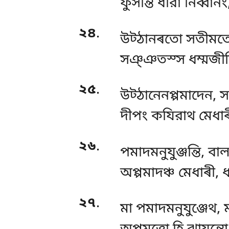
ফুসন্তি ধীরা নিব্বা
২৪
.
উট্ঠানৰতো সতীম
সঞ্ঞতস্স ধম্মজীৰি
২৫
.
উট্ঠানেনপ্পমাদেন
, 
দীপং কযিরাথ মেধাৰ
২৬
.
পমাদমনুযুঞ্জন্তি, বা
অপ্পমাদঞ্চ মেধাৰী,
২৭
.
মা পমাদমনুযুঞ্জেথ,