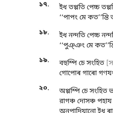
১৭
.
ইধ তপ্পতি পেচ্চ তপ
‘‘পাপং মে কত’’ন্তি 
১৮
.
ইধ নন্দতি পেচ্চ নন
‘‘পুঞ্ঞং মে কত’’ন্ত
১৯
.
বহুম্পি চে সংহিত
[স
গোপোৰ
গাৰো গণযং
২০
.
অপ্পম্পি চে সংহিত 
রাগঞ্চ দোসঞ্চ পহায ম
অনুপাদিযানো ইধ ৰা