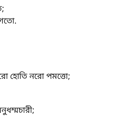
ি;
 গতো.
রো হোতি নরো পমত্তো;
ুধম্মচারী;