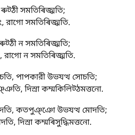
, ৰুট্ঠী সমতিৰিজ্ঝতি;
ং, রাগো সমতিৰিজ্ঝতি.
 ৰুট্ঠী ন সমতিৰিজ্ঝতি;
ং, রাগো ন সমতিৰিজ্ঝতি.
চতি, পাপকারী উভযত্থ সোচতি;
তি, দিস্ৰা কম্মকিলিট্ঠমত্তনো.
োদতি, কতপুঞ্ঞো উভযত্থ মোদতি;
, দিস্ৰা কম্মৰিসুদ্ধিমত্তনো.