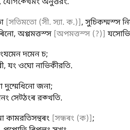
নং, যোগক্খেমং অনুত্তরং.
তো
[সতিমতো (সী. স্যা. ক.)]
, সুচিকম্মস্স ন
নো, অপ্পমত্তস্স
[অপমত্তস্স (?)]
যসোভিৰ
সংযমেন দমেন চ;
ী, যং ওঘো নাভিকীরতি.
লা দুম্মেধিনো জনা;
 ধনং সেট্ঠংৰ রক্খতি.
 মা কামরতিসন্থৰং
[সন্ধৰং (ক)]
;