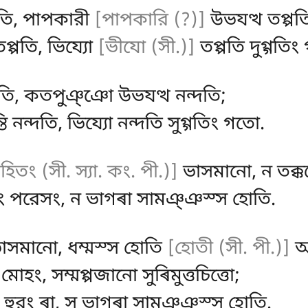
্পতি, পাপকারী
[পাপকারি (?)]
উভযত্থ তপ্পত
তপ্পতি, ভিয্যো
[ভীযো (সী.)]
তপ্পতি দুগ্গতিং
্দতি, কতপুঞ্ঞো উভযত্থ নন্দতি;
ি নন্দতি, ভিয্যো নন্দতি সুগ্গতিং গতো.
হিতং (সী. স্যা. কং. পী.)]
ভাসমানো, ন তক্ক
 পরেসং, ন ভাগৰা সামঞ্ঞস্স হোতি.
ভাসমানো, ধম্মস্স হোতি
[হোতী (সী. পী.)]
অন
োহং, সম্মপ্পজানো সুৰিমুত্তচিত্তো;
 হুরং ৰা, স ভাগৰা সামঞ্ঞস্স হোতি.