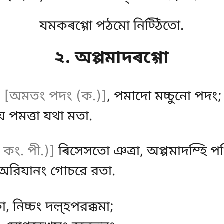
যমকৰগ্গো পঠমো নিট্ঠিতো.
২. অপ্পমাদৰগ্গো
ং
[অমতং পদং (ক.)]
, পমাদো মচ্চুনো পদং;
 যে পমত্তা যথা মতা.
. কং. পী.)]
ৰিসেসতো ঞত্ৰা, অপ্পমাদম্হি পণ্
, অরিযানং গোচরে রতা.
 নিচ্চং দল়্হপরক্কমা;