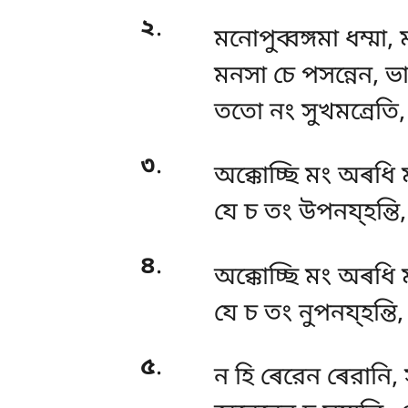
২
.
মনোপুব্বঙ্গমা ধম্মা
মনসা চে পসন্নেন, ভ
ততো নং সুখমন্ৰেতি
৩
.
অক্কোচ্ছি
মং অৰধি 
যে চ তং উপনয্হন্তি
৪
.
অক্কোচ্ছি মং অৰধি
যে চ তং নুপনয্হন্তি
৫
.
ন
হি ৰেরেন ৰেরানি, 