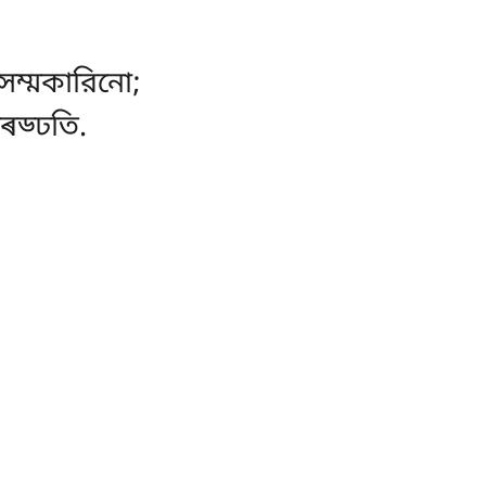
িসম্মকারিনো;
ড্ঢতি.