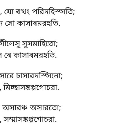
 যো ৰত্থং পরিদহিস্সতি;
ন সো কাসাৰমরহতি.
সীলেসু সুসমাহিতো;
স ৰে কাসাৰমরহতি.
সারে চাসারদস্সিনো;
, মিচ্ছাসঙ্কপ্পগোচরা.
, অসারঞ্চ অসারতো;
 সম্মাসঙ্কপ্পগোচরা.