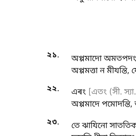
২১
.
অপ্পমাদো
অমতপদ
অপ্পমত্তা ন মীযন্তি,
২২
.
এৰং
[এতং (সী. স্যা
অপ্পমাদে পমোদন্তি
২৩
.
তে ঝাযিনো সাততিকা,