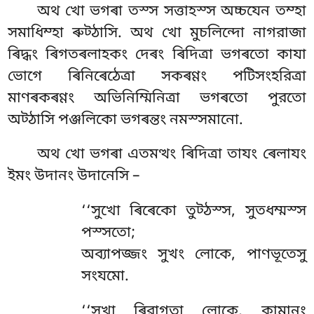
অথ খো ভগৰা তস্স সত্তাহস্স অচ্চযেন তম্হা
সমাধিম্হা ৰুট্ঠাসি. অথ খো মুচলিন্দো নাগরাজা
ৰিদ্ধং ৰিগতৰলাহকং দেৰং ৰিদিত্ৰা ভগৰতো কাযা
ভোগে ৰিনিৰেঠেত্ৰা সকৰণ্ণং পটিসংহরিত্ৰা
মাণৰকৰণ্ণং অভিনিম্মিনিত্ৰা ভগৰতো পুরতো
অট্ঠাসি পঞ্জলিকো ভগৰন্তং নমস্সমানো.
অথ
খো ভগৰা এতমত্থং ৰিদিত্ৰা তাযং ৰেলাযং
ইমং উদানং উদানেসি –
‘‘সুখো ৰিৰেকো তুট্ঠস্স, সুতধম্মস্স
পস্সতো;
অব্যাপজ্জং সুখং লোকে, পাণভূতেসু
সংযমো.
‘‘সুখা
ৰিরাগতা লোকে, কামানং