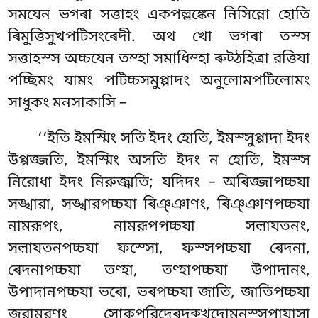
সমযেন
ভগৰা সত্তাহং একপল্লঙ্কেন নিসিন্নো হোতি
ৰিমুত্তিসুখপটিসংৰেদী. অথ খো ভগৰা তস্স
সত্তাহস্স অচ্চযেন তম্হা সমাধিম্হা ৰুট্ঠহিত্ৰা রত্তিযা
পচ্ছিমং যামং পটিচ্চসমুপ্পাদং অনুলোমপটিলোমং
সাধুকং মনসাকাসি –
‘‘ইতি ইমস্মিং সতি ইদং হোতি, ইমস্সুপ্পাদা ইদং
উপ্পজ্জতি, ইমস্মিং অসতি ইদং ন হোতি, ইমস্স
নিরোধা ইদং নিরুজ্ঝতি; যদিদং – অৰিজ্জাপচ্চযা
সঙ্খারা, সঙ্খারপচ্চযা ৰিঞ্ঞাণং, ৰিঞ্ঞাণপচ্চযা
নামরূপং, নামরূপপচ্চযা সল়াযতনং,
সল়াযতনপচ্চযা ফস্সো, ফস্সপচ্চযা ৰেদনা,
ৰেদনাপচ্চযা তণ্হা, তণ্হাপচ্চযা উপাদানং,
উপাদানপচ্চযা ভৰো, ভৰপচ্চযা জাতি, জাতিপচ্চযা
জরামরণং সোকপরিদেৰদুক্খদোমনস্সুপাযাসা