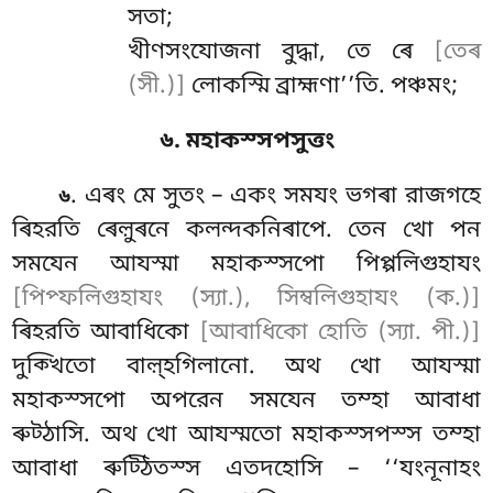
সতা;
খীণসংযোজনা
বুদ্ধা, তে ৰে
[তেৰ
(সী.)]
লোকস্মি ব্রাহ্মণা’’তি. পঞ্চমং;
৬. মহাকস্সপসুত্তং
. এৰং মে সুতং – একং সমযং ভগৰা রাজগহে
৬
ৰিহরতি ৰেল়ুৰনে কলন্দকনিৰাপে. তেন খো পন
সমযেন আযস্মা মহাকস্সপো পিপ্পলিগুহাযং
[পিপ্ফলিগুহাযং (স্যা.), সিম্বলিগুহাযং (ক.)]
ৰিহরতি আবাধিকো
[আবাধিকো হোতি (স্যা. পী.)]
দুক্খিতো বাল়্হগিলানো. অথ খো আযস্মা
মহাকস্সপো অপরেন সমযেন তম্হা আবাধা
ৰুট্ঠাসি. অথ খো আযস্মতো মহাকস্সপস্স তম্হা
আবাধা ৰুট্ঠিতস্স এতদহোসি – ‘‘যংনূনাহং