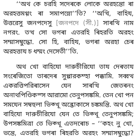
‘‘অথ কে চরহি সদেৰকে লোকে অরহন্তো ৰা
অরহত্তমগ্গং ৰা সমাপন্নো’’তি? ‘‘অত্থি, বাহিয,
উত্তরেসু জনপদেসু
[জনপদে (সী.)]
সাৰত্থি নাম
নগরং. তত্থ সো ভগৰা এতরহি ৰিহরতি অরহং
সম্মাসম্বুদ্ধো. সো হি, বাহিয, ভগৰা অরহা চেৰ
অরহত্তায চ ধম্মং দেসেতী’’তি.
অথ খো বাহিযো দারুচীরিযো তায দেৰতায
সংৰেজিতো তাৰদেৰ সুপ্পারকম্হা পক্কামি. সব্বত্থ
একরত্তিপরিৰাসেন যেন সাৰত্থি জেতৰনং
অনাথপিণ্ডিকস্স আরামো তেনুপসঙ্কমি. তেন খো পন
সমযেন
সম্বহুলা ভিক্খূ অব্ভোকাসে চঙ্কমন্তি. অথ খো
বাহিযো দারুচীরিযো যেন তে ভিক্খূ তেনুপসঙ্কমি;
উপসঙ্কমিত্ৰা তে ভিক্খূ এতদৰোচ – ‘‘কহং নু খো,
ভন্তে, এতরহি ভগৰা ৰিহরতি অরহং সম্মাসম্বুদ্ধো?