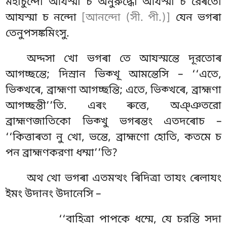
মহাচুন্দো আযস্মা চ অনুরুদ্ধো আযস্মা চ রেৰতো
আযস্মা চ নন্দো
[আনন্দো (সী. পী.)]
যেন ভগৰা
তেনুপসঙ্কমিংসু
.
অদ্দসা
খো ভগৰা তে আযস্মন্তে দূরতোৰ
আগচ্ছন্তে; দিস্ৰান ভিক্খূ আমন্তেসি – ‘‘এতে,
ভিক্খৰে, ব্রাহ্মণা আগচ্ছন্তি; এতে, ভিক্খৰে, ব্রাহ্মণা
আগচ্ছন্তী’’তি. এৰং ৰুত্তে
, অঞ্ঞতরো
ব্রাহ্মণজাতিকো ভিক্খু ভগৰন্তং এতদৰোচ –
‘‘কিত্তাৰতা নু খো, ভন্তে, ব্রাহ্মণো হোতি, কতমে চ
পন ব্রাহ্মণকরণা ধম্মা’’তি?
অথ খো ভগৰা এতমত্থং ৰিদিত্ৰা তাযং ৰেলাযং
ইমং উদানং উদানেসি –
‘‘বাহিত্ৰা পাপকে ধম্মে, যে চরন্তি সদা