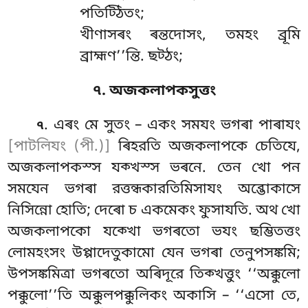
পতিট্ঠিতং;
খীণাসৰং ৰন্তদোসং, তমহং ব্রূমি
ব্রাহ্মণ’’ন্তি. ছট্ঠং;
৭. অজকলাপকসুত্তং
. এৰং
মে সুতং – একং সমযং ভগৰা পাৰাযং
৭
[পাটলিযং (পী.)]
ৰিহরতি অজকলাপকে
চেতিযে,
অজকলাপকস্স যক্খস্স ভৰনে. তেন খো পন
সমযেন ভগৰা রত্তন্ধকারতিমিসাযং
অব্ভোকাসে
নিসিন্নো হোতি; দেৰো চ একমেকং ফুসাযতি. অথ খো
অজকলাপকো যক্খো ভগৰতো ভযং ছম্ভিতত্তং
লোমহংসং উপ্পাদেতুকামো যেন ভগৰা তেনুপসঙ্কমি;
উপসঙ্কমিত্ৰা ভগৰতো অৰিদূরে তিক্খত্তুং ‘‘অক্কুলো
পক্কুলো’’তি অক্কুলপক্কুলিকং অকাসি – ‘‘এসো তে,