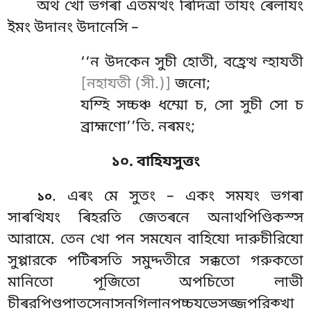
অথ
খো ভগৰা এতমত্থং ৰিদিত্ৰা তাযং ৰেলাযং
ইমং উদানং উদানেসি –
‘‘ন উদকেন সুচী হোতী, বহ্ৰেত্থ ন্হাযতী
[নহাযতী (সী.)]
জনো;
যম্হি সচ্চঞ্চ ধম্মো চ, সো সুচী সো চ
ব্রাহ্মণো’’তি. নৰমং;
১০. বাহিযসুত্তং
. এৰং মে সুতং – একং সমযং ভগৰা
১০
সাৰত্থিযং ৰিহরতি জেতৰনে অনাথপিণ্ডিকস্স
আরামে. তেন খো পন সমযেন বাহিযো দারুচীরিযো
সুপ্পারকে পটিৰসতি সমুদ্দতীরে সক্কতো গরুকতো
মানিতো পূজিতো অপচিতো লাভী
চীৰরপিণ্ডপাতসেনাসনগিলানপচ্চযভেসজ্জপরিক্খা