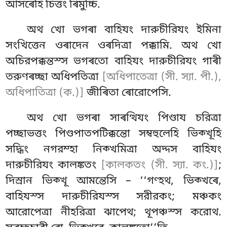
আসৰেহি চিত্তং ৰিমুচ্চি.
অথ
খো ভগৰা বাহিযং দারুচীরিযং ইমিনা
সংখিত্তেন ওৰাদেন ওৰদিত্ৰা পক্কামি. অথ খো
অচিরপক্কন্তস্স ভগৰতো বাহিযং দারুচীরিযং গাৰী
তরুণৰচ্ছা অধিপতিত্ৰা
[অধিপাতেত্ৰা (সী. স্যা. পী.),
অধিপাতিত্ৰা (ক.)]
জীৰিতা ৰোরোপেসি.
অথ খো ভগৰা সাৰত্থিযং পিণ্ডায চরিত্ৰা
পচ্ছাভত্তং পিণ্ডপাতপটিক্কন্তো সম্বহুলেহি ভিক্খূহি
সদ্ধিং নগরম্হা নিক্খমিত্ৰা অদ্দস বাহিযং
দারুচীরিযং কালঙ্কতং
[কালকতং (সী. স্যা. কং.)]
;
দিস্ৰান ভিক্খূ আমন্তেসি – ‘‘গণ্হথ, ভিক্খৰে,
বাহিযস্স দারুচীরিযস্স সরীরকং; মঞ্চকং
আরোপেত্ৰা নীহরিত্ৰা ঝাপেথ; থূপঞ্চস্স করোথ.