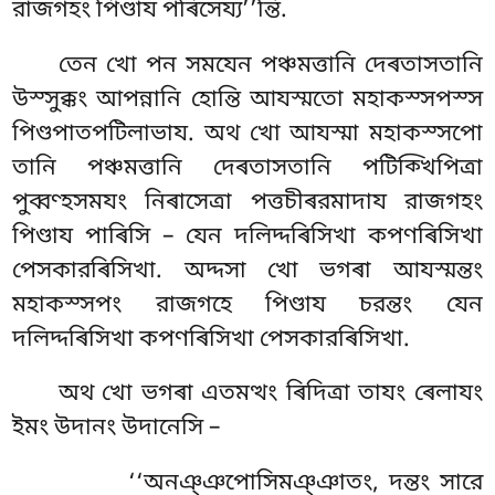
রাজগহং পিণ্ডায পৰিসেয্য’’ন্তি.
তেন খো পন সমযেন পঞ্চমত্তানি দেৰতাসতানি
উস্সুক্কং আপন্নানি হোন্তি আযস্মতো মহাকস্সপস্স
পিণ্ডপাতপটিলাভায. অথ খো আযস্মা মহাকস্সপো
তানি পঞ্চমত্তানি দেৰতাসতানি পটিক্খিপিত্ৰা
পুব্বণ্হসমযং নিৰাসেত্ৰা পত্তচীৰরমাদায রাজগহং
পিণ্ডায পাৰিসি – যেন দলিদ্দৰিসিখা কপণৰিসিখা
পেসকারৰিসিখা. অদ্দসা খো ভগৰা আযস্মন্তং
মহাকস্সপং রাজগহে পিণ্ডায চরন্তং যেন
দলিদ্দৰিসিখা কপণৰিসিখা পেসকারৰিসিখা.
অথ খো ভগৰা এতমত্থং ৰিদিত্ৰা তাযং ৰেলাযং
ইমং উদানং উদানেসি –
‘‘অনঞ্ঞপোসিমঞ্ঞাতং, দন্তং সারে