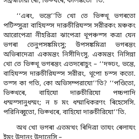
সব্রহ্মচারী ৰো, ভিক্খৰে, কালঙ্কতো’’তি.
‘‘এৰং, ভন্তে’’তি খো তে ভিক্খূ ভগৰতো
পটিস্সুত্ৰা বাহিযস্স দারুচীরিযস্স সরীরকং মঞ্চকং
আরোপেত্ৰা নীহরিত্ৰা ঝাপেত্ৰা থূপঞ্চস্স কত্ৰা যেন
ভগৰা তেনুপসঙ্কমিংসু; উপসঙ্কমিত্ৰা ভগৰন্তং
অভিৰাদেত্ৰা একমন্তং নিসীদিংসু. একমন্তং নিসিন্না
খো তে ভিক্খূ ভগৰন্তং এতদৰোচুং – ‘‘দড্ঢং, ভন্তে,
বাহিযস্স দারুচীরিযস্স সরীরং, থূপো চস্স
কতো.
তস্স কা গতি, কো অভিসম্পরাযো’’তি? ‘‘পণ্ডিতো,
ভিক্খৰে, বাহিযো দারুচীরিযো পচ্চপাদি
ধম্মস্সানুধম্মং; ন চ মং ধম্মাধিকরণং
ৰিহেসেসি.
পরিনিব্বুতো, ভিক্খৰে, বাহিযো দারুচীরিযো’’তি.
অথ খো ভগৰা এতমত্থং ৰিদিত্ৰা তাযং ৰেলাযং
ইমং উদানং উদানেসি –