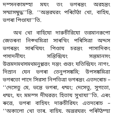
দস্সনকামম্হা মযং তং
ভগৰন্তং অরহন্তং
সম্মাসম্বুদ্ধ’’ন্তি. ‘‘অন্তরঘরং পৰিট্ঠো খো, বাহিয,
ভগৰা পিণ্ডাযা’’তি.
অথ খো বাহিযো দারুচীরিযো তরমানরূপো
জেতৰনা নিক্খমিত্ৰা সাৰত্থিং পৰিসিত্ৰা অদ্দস
ভগৰন্তং সাৰত্থিযং পিণ্ডায চরন্তং পাসাদিকং
পসাদনীযং সন্তিন্দ্রিযং সন্তমানসং
উত্তমদমথসমথমনুপ্পত্তং দন্তং গুত্তং যতিন্দ্রিযং নাগং.
দিস্ৰান যেন ভগৰা তেনুপসঙ্কমি; উপসঙ্কমিত্ৰা
ভগৰতো পাদে সিরসা নিপতিত্ৰা ভগৰন্তং এতদৰোচ –
‘‘দেসেতু মে, ভন্তে ভগৰা, ধম্মং; দেসেতু, সুগতো,
ধম্মং, যং মমস্স দীঘরত্তং হিতায সুখাযা’’তি. এৰং
ৰুত্তে, ভগৰা বাহিযং দারুচীরিযং এতদৰোচ –
‘‘অকালো খো তাৰ, বাহিয, অন্তরঘরং পৰিট্ঠম্হা