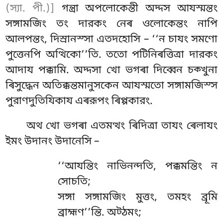
(স্যা. পী.)]
গন্ত্ৰা অপলোকেন্তী অদ্দস আযস্মন্তং
সঙ্গামজিং তং দারকং নেৰ ওলোকেন্তং নাপি
আলপন্তং, দিস্ৰানস্সা এতদহোসি – ‘‘ন চাযং সমণো
পুত্তেনপি অত্থিকো’’তি. ততো পটিনিৰত্তিত্ৰা দারকং
আদায পক্কামি. অদ্দসা খো ভগৰা দিব্বেন চক্খুনা
ৰিসুদ্ধেন অতিক্কন্তমানুসকেন আযস্মতো সঙ্গামজিস্স
পুরাণদুতিযিকায এৰরূপং ৰিপ্পকারং.
অথ খো ভগৰা এতমত্থং ৰিদিত্ৰা তাযং ৰেলাযং
ইমং উদানং উদানেসি –
‘‘আযন্তিং নাভিনন্দতি, পক্কমন্তিং ন
সোচতি;
সঙ্গা সঙ্গামজিং মুত্তং, তমহং ব্রূমি
ব্রাহ্মণ’’ন্তি. অট্ঠমং;