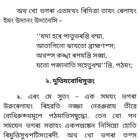
অথ খো ভগৰা এতমত্থং ৰিদিত্ৰা তাযং ৰেলাযং
ইমং উদানং উদানেসি –
‘‘যদা
হৰে পাতুভৰন্তি ধম্মা,
আতাপিনো ঝাযতো ব্রাহ্মণস্স;
অথস্স কঙ্খা ৰপযন্তি সব্বা,
যতো পজানাতি সহেতুধম্ম’’ন্তি. পঠমং;
২. দুতিযবোধিসুত্তং
. এৰং
মে সুতং – এক সমযং ভগৰা
২
উরুৰেলাযং ৰিহরতি নজ্জা নেরঞ্জরায তীরে
বোধিরুক্খমূলে পঠমাভিসম্বুদ্ধো. তেন খো পন
সমযেন ভগৰা সত্তাহং একপল্লঙ্কেন নিসিন্নো হোতি
ৰিমুত্তিসুখপটিসংৰেদী. অথ খো ভগৰা তস্স