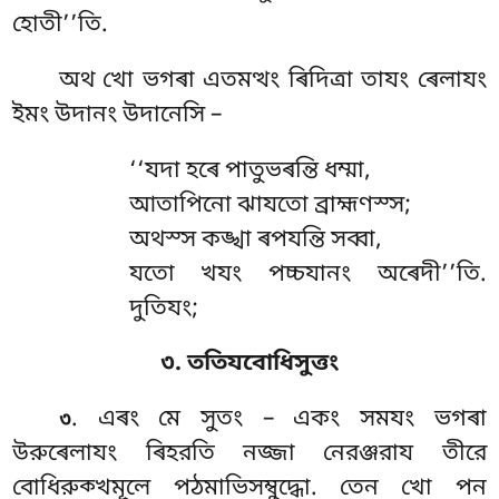
হোতী’’তি.
অথ খো ভগৰা এতমত্থং ৰিদিত্ৰা তাযং ৰেলাযং
ইমং উদানং উদানেসি –
‘‘যদা হৰে পাতুভৰন্তি ধম্মা,
আতাপিনো
ঝাযতো ব্রাহ্মণস্স;
অথস্স কঙ্খা ৰপযন্তি সব্বা,
যতো খযং পচ্চযানং অৰেদী’’তি.
দুতিযং;
৩. ততিযবোধিসুত্তং
. এৰং
মে সুতং – একং সমযং ভগৰা
৩
উরুৰেলাযং ৰিহরতি নজ্জা নেরঞ্জরায তীরে
বোধিরুক্খমূলে পঠমাভিসম্বুদ্ধো. তেন খো পন