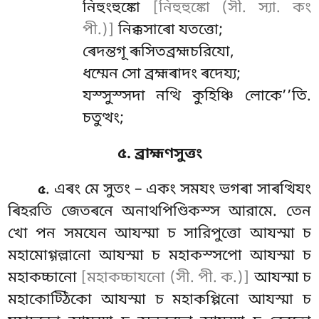
নিহুংহুঙ্কো
[নিহুহুঙ্কো (সী. স্যা. কং
পী.)]
নিক্কসাৰো যতত্তো;
ৰেদন্তগূ ৰূসিতব্রহ্মচরিযো,
ধম্মেন সো ব্রহ্মৰাদং ৰদেয্য;
যস্সুস্সদা নত্থি কুহিঞ্চি লোকে’’তি.
চতুত্থং;
৫. ব্রাহ্মণসুত্তং
. এৰং মে সুতং – একং সমযং ভগৰা সাৰত্থিযং
৫
ৰিহরতি জেতৰনে অনাথপিণ্ডিকস্স আরামে. তেন
খো পন সমযেন আযস্মা চ সারিপুত্তো আযস্মা চ
মহামোগ্গল্লানো আযস্মা চ মহাকস্সপো আযস্মা চ
মহাকচ্চানো
[মহাকচ্চাযনো (সী. পী. ক.)]
আযস্মা চ
মহাকোট্ঠিকো আযস্মা চ মহাকপ্পিনো আযস্মা চ