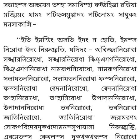
সত্তাহস্স অচ্চযেন তম্হা সমাধিম্হা ৰুট্ঠহিত্ৰা রত্তিযা
মজ্ঝিমং যামং পটিচ্চসমুপ্পাদং পটিলোমং সাধুকং
মনসাকাসি –
‘‘ইতি ইমস্মিং অসতি ইদং ন হোতি, ইমস্স
নিরোধা ইদং নিরুজ্ঝতি, যদিদং – অৰিজ্জানিরোধা
সঙ্খারনিরোধো, সঙ্খারনিরোধা ৰিঞ্ঞাণনিরোধো,
ৰিঞ্ঞাণনিরোধা নামরূপনিরোধো, নামরূপনিরোধা
সল়াযতননিরোধো, সল়াযতননিরোধা ফস্সনিরোধো,
ফস্সনিরোধা ৰেদনানিরোধো, ৰেদনানিরোধা
তণ্হানিরোধো, তণ্হানিরোধা উপাদাননিরোধো,
উপাদাননিরোধা ভৰনিরোধো, ভৰনিরোধা
জাতিনিরোধো, জাতিনিরোধা জরামরণং
সোকপরিদেৰদুক্খদোমনস্সুপাযাসা নিরুজ্ঝন্তি.
এৰমেতস্স কেৰলস্স দুক্খক্খন্ধস্স নিরোধো