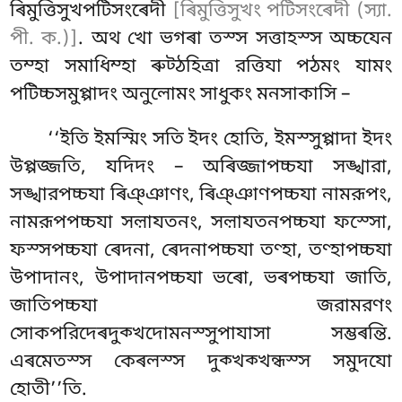
ৰিমুত্তিসুখপটিসংৰেদী
[ৰিমুত্তিসুখং পটিসংৰেদী (স্যা.
পী. ক.)]
. অথ খো ভগৰা তস্স সত্তাহস্স অচ্চযেন
তম্হা সমাধিম্হা ৰুট্ঠহিত্ৰা রত্তিযা পঠমং যামং
পটিচ্চসমুপ্পাদং অনুলোমং সাধুকং মনসাকাসি –
‘‘ইতি ইমস্মিং সতি ইদং হোতি, ইমস্সুপ্পাদা ইদং
উপ্পজ্জতি, যদিদং – অৰিজ্জাপচ্চযা সঙ্খারা,
সঙ্খারপচ্চযা ৰিঞ্ঞাণং, ৰিঞ্ঞাণপচ্চযা নামরূপং,
নামরূপপচ্চযা সল়াযতনং, সল়াযতনপচ্চযা ফস্সো,
ফস্সপচ্চযা ৰেদনা, ৰেদনাপচ্চযা তণ্হা, তণ্হাপচ্চযা
উপাদানং, উপাদানপচ্চযা
ভৰো, ভৰপচ্চযা জাতি,
জাতিপচ্চযা জরামরণং
সোকপরিদেৰদুক্খদোমনস্সুপাযাসা সম্ভৰন্তি.
এৰমেতস্স কেৰলস্স দুক্খক্খন্ধস্স সমুদযো
হোতী’’তি.