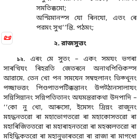
সমতিক্কমো;
অস্মিমানস্স যো ৰিনযো, এতং ৰে
পরমং সুখ’’ন্তি. পঠমং;
📜
২. রাজসুত্তং
. এৰং মে সুতং – একং সমযং ভগৰা
১২
সাৰত্থিযং ৰিহরতি জেতৰনে অনাথপিণ্ডিকস্স
আরামে. তেন খো পন সমযেন সম্বহুলানং ভিক্খূনং
পচ্ছাভত্তং পিণ্ডপাতপটিক্কন্তানং
উপট্ঠানসালাযং
সন্নিসিন্নানং সন্নিপতিতানং অযমন্তরাকথা উদপাদি –
‘‘কো নু খো, আৰুসো, ইমেসং দ্ৰিন্নং রাজূনং
মহদ্ধনতরো ৰা মহাভোগতরো ৰা মহাকোসতরো ৰা
মহাৰিজিততরো ৰা মহাৰাহনতরো ৰা
মহব্বলতরো ৰা
মহিদ্ধিকতরো ৰা মহানুভাৰতরো ৰা রাজা ৰা মাগধো