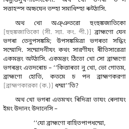
ৰিমুত্তিসুখপটিসংৰেদী. অথ খো ভগৰা তস্স
সত্তাহস্স অচ্চযেন তম্হা সমাধিম্হা ৰুট্ঠাসি.
অথ খো অঞ্ঞতরো হুংহুঙ্কজাতিকো
[হুহুঙ্কজাতিকো (সী. স্যা. কং. পী.)]
ব্রাহ্মণো যেন
ভগৰা তেনুপসঙ্কমি; উপসঙ্কমিত্ৰা ভগৰতা সদ্ধিং
সম্মোদি. সম্মোদনীযং কথং সারণীযং ৰীতিসারেত্ৰা
একমন্তং অট্ঠাসি. একমন্তং ঠিতো খো সো ব্রাহ্মণো
ভগৰন্তং এতদৰোচ – ‘‘কিত্তাৰতা নু খো, ভো গোতম,
ব্রাহ্মণো হোতি, কতমে চ পন ব্রাহ্মণকরণা
[ব্রাহ্মণকারকা (ক.)]
ধম্মা’’তি?
অথ খো ভগৰা এতমত্থং ৰিদিত্ৰা
তাযং ৰেলাযং
ইমং উদানং উদানেসি –
‘‘যো ব্রাহ্মণো বাহিতপাপধম্মো,