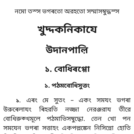
নমো তস্স ভগৰতো অরহতো সম্মাসম্বুদ্ধস্স
খুদ্দকনিকাযে
উদানপাল়ি
১. বোধিৰগ্গো
১. পঠমবোধিসুত্তং
. এৰং
মে সুতং – একং সমযং ভগৰা
১
উরুৰেলাযং ৰিহরতি নজ্জা নেরঞ্জরায তীরে
বোধিরুক্খমূলে পঠমাভিসম্বুদ্ধো. তেন খো পন
সমযেন ভগৰা সত্তাহং একপল্লঙ্কেন নিসিন্নো হোতি