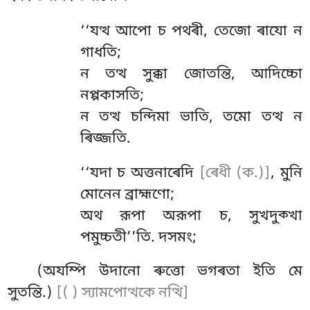
‘‘যত্থ আপো চ পথৰী, তেজো ৰাযো ন
গাধতি;
ন তত্থ সুক্কা জোতন্তি, আদিচ্চো
নপ্পকাসতি;
ন তত্থ চন্দিমা ভাতি, তমো তত্থ ন
ৰিজ্জতি.
‘‘যদা
চ অত্তনাৰেদি
[ৰেধী (ক.)]
, মুনি
মোনেন ব্রাহ্মণো;
অথ রূপা অরূপা চ, সুখদুক্খা
পমুচ্চতী’’তি. দসমং;
(অযম্পি উদানো ৰুত্তো ভগৰতা ইতি মে
সুতন্তি.)
[( ) স্যামপোত্থকে নত্থি]