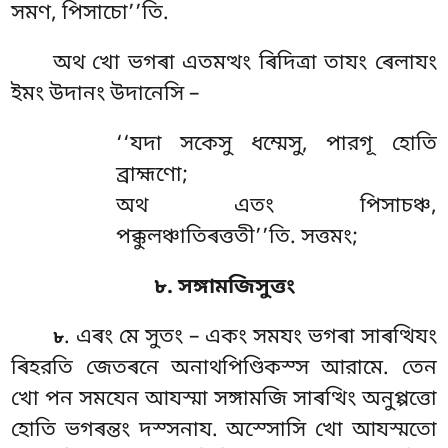
সমণ, পিসাচো’’তি.
অথ খো ভগৰা এতমত্থং ৰিদিত্ৰা তাযং ৰেলাযং
ইমং উদানং উদানেসি –
‘‘যদা সকেসু ধম্মেসু, পারগূ হোতি
ব্রাহ্মণো;
অথ এতং পিসাচঞ্চ,
পক্কুলঞ্চাতিৰত্ততী’’তি. সত্তমং;
৮. সঙ্গামজিসুত্তং
. এৰং মে সুতং – একং সমযং ভগৰা সাৰত্থিযং
৮
ৰিহরতি জেতৰনে অনাথপিণ্ডিকস্স আরামে. তেন
খো পন সমযেন আযস্মা সঙ্গামজি সাৰত্থিং অনুপ্পত্তো
হোতি ভগৰন্তং দস্সনায. অস্সোসি খো আযস্মতো