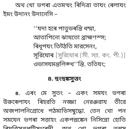
অথ খো ভগৰা এতমত্থং ৰিদিত্ৰা তাযং ৰেলাযং
ইমং উদানং উদানেসি –
‘‘যদা হৰে পাতুভৰন্তি ধম্মা,
আতাপিনো ঝাযতো ব্রাহ্মণস্স;
ৰিধূপযং তিট্ঠতি মারসেনং,
সূরিযোৰ
[সুরিযোৰ (সী. স্যা. কং. পী.)]
ওভাসযমন্তলিক্খ’’ন্তি. ততিযং;
৪. হুংহুঙ্কসুত্তং
. এৰং
মে সুতং – একং সমযং ভগৰা
৪
উরুৰেলাযং ৰিহরতি নজ্জা নেরঞ্জরায তীরে
অজপালনিগ্রোধে পঠমাভিসম্বুদ্ধো. তেন খো পন
সমযেন ভগৰা সত্তাহং একপল্লঙ্কেন নিসিন্নো হোতি