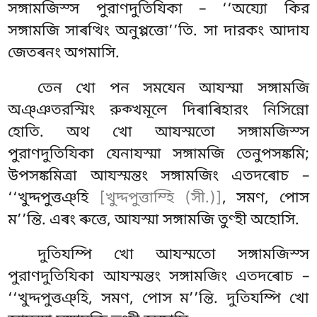
সঙ্গামজিস্স পুরাণদুতিযিকা – ‘‘অয্যো কির
সঙ্গামজি সাৰত্থিং অনুপ্পত্তো’’তি. সা দারকং আদায
জেতৰনং অগমাসি.
তেন খো পন সমযেন আযস্মা সঙ্গামজি
অঞ্ঞতরস্মিং রুক্খমূলে দিৰাৰিহারং নিসিন্নো
হোতি. অথ খো আযস্মতো সঙ্গামজিস্স
পুরাণদুতিযিকা যেনাযস্মা সঙ্গামজি তেনুপসঙ্কমি;
উপসঙ্কমিত্ৰা আযস্মন্তং সঙ্গামজিং এতদৰোচ –
‘‘খুদ্দপুত্তঞ্হি
[খুদ্দপুত্তাম্হি (সী.)]
, সমণ, পোস
ম’’ন্তি. এৰং ৰুত্তে, আযস্মা সঙ্গামজি তুণ্হী অহোসি.
দুতিযম্পি খো আযস্মতো সঙ্গামজিস্স
পুরাণদুতিযিকা আযস্মন্তং
সঙ্গামজিং এতদৰোচ –
‘‘খুদ্দপুত্তঞ্হি, সমণ, পোস ম’’ন্তি. দুতিযম্পি খো