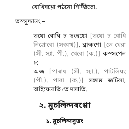
বোধিৰগ্গো পঠমো নিট্ঠিতো.
তস্সুদ্দানং
–
তযো বোধি চ হুংহুঙ্কো
[তযো চ বোধি
নিগ্রোধো (সব্বত্থ)]
, ব্রাহ্মণো
[তে থেরা
(সী. স্যা. পী.), থেরো (ক.)]
কস্সপেন
চ;
অজ
[পাৰায (সী. স্যা.), পাটলিযং
(পী.), পাৰা (ক.)]
সঙ্গাম জটিলা,
বাহিযেনাতি তে দসাতি.
২. মুচলিন্দৰগ্গো
১. মুচলিন্দসুত্তং