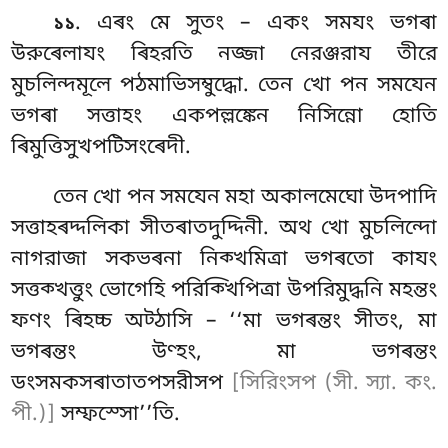
. এৰং
মে সুতং – একং সমযং ভগৰা
১১
উরুৰেলাযং ৰিহরতি নজ্জা নেরঞ্জরায তীরে
মুচলিন্দমূলে পঠমাভিসম্বুদ্ধো. তেন খো পন সমযেন
ভগৰা সত্তাহং একপল্লঙ্কেন নিসিন্নো হোতি
ৰিমুত্তিসুখপটিসংৰেদী.
তেন খো পন সমযেন মহা অকালমেঘো উদপাদি
সত্তাহৰদ্দলিকা সীতৰাতদুদ্দিনী. অথ খো মুচলিন্দো
নাগরাজা সকভৰনা নিক্খমিত্ৰা ভগৰতো কাযং
সত্তক্খত্তুং ভোগেহি পরিক্খিপিত্ৰা উপরিমুদ্ধনি মহন্তং
ফণং ৰিহচ্চ অট্ঠাসি – ‘‘মা ভগৰন্তং সীতং, মা
ভগৰন্তং উণ্হং, মা ভগৰন্তং
ডংসমকসৰাতাতপসরীসপ
[সিরিংসপ (সী. স্যা. কং.
পী.)]
সম্ফস্সো’’তি.