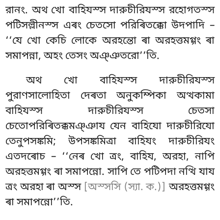
রানং. অথ খো বাহিযস্স দারুচীরিযস্স রহোগতস্স
পটিসল্লীনস্স এৰং চেতসো পরিৰিতক্কো উদপাদি –
‘‘যে খো কেচি লোকে অরহন্তো ৰা অরহত্তমগ্গং ৰা
সমাপন্না, অহং তেসং অঞ্ঞতরো’’তি.
অথ খো
বাহিযস্স দারুচীরিযস্স
পুরাণসালোহিতা দেৰতা অনুকম্পিকা অত্থকামা
বাহিযস্স দারুচীরিযস্স চেতসা
চেতোপরিৰিতক্কমঞ্ঞায যেন বাহিযো দারুচীরিযো
তেনুপসঙ্কমি; উপসঙ্কমিত্ৰা বাহিযং দারুচীরিযং
এতদৰোচ – ‘‘নেৰ খো ত্ৰং
, বাহিয, অরহা, নাপি
অরহত্তমগ্গং ৰা সমাপন্নো. সাপি তে পটিপদা নত্থি যায
ত্ৰং অরহা ৰা অস্স
[অস্সসি (স্যা. ক.)]
অরহত্তমগ্গং
ৰা সমাপন্নো’’তি.