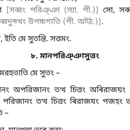
ঞা
[সব্বং পরিঞ্ঞা (স্যা. পী.)]
সো, সব্ব
সব্বদুক্খং উপচ্চগাতি (পী. অট্ঠ.)]
.
ইতি মে সুতন্তি. সত্তমং.
৮. মানপরিঞ্ঞাসুত্তং
্তমরহতাতি মে সুতং –
ানং অপরিজানং তত্থ চিত্তং অৰিরাজযং 
 পরিজানং তত্থ চিত্তং ৰিরাজযং পজহং ভব্
ি –