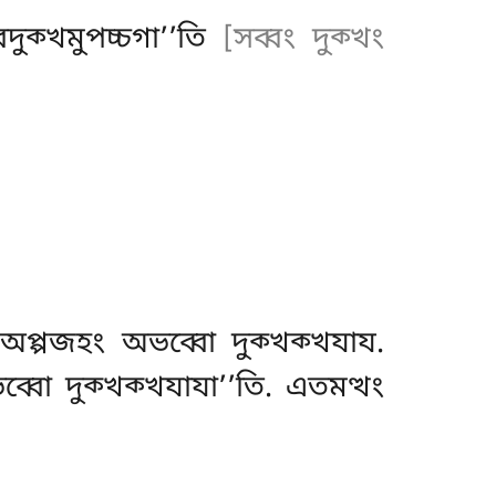
দুক্খমুপচ্চগা’’তি
[সব্বং দুক্খং
অপ্পজহং অভব্বো দুক্খক্খযায
.
বো দুক্খক্খযাযা’’তি. এতমত্থং