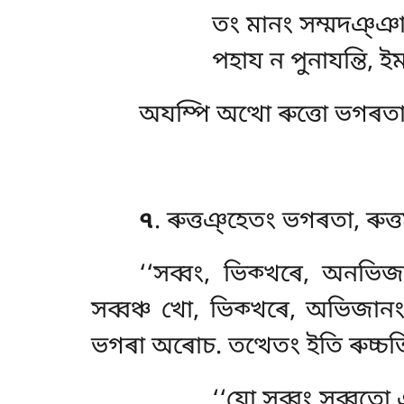
তং মানং সম্মদঞ্ঞা
পহায ন পুনাযন্তি, ই
অযম্পি
অত্থো ৰুত্তো ভগৰতা,
৭
. ৰুত্তঞ্হেতং ভগৰতা, ৰুত
‘‘সব্বং, ভিক্খৰে, অনভি
সব্বঞ্চ খো, ভিক্খৰে, অভিজা
ভগৰা অৰোচ. তত্থেতং ইতি ৰুচ্চত
‘‘যো
সব্বং সব্বতো ঞ