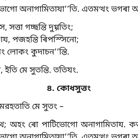
গো অনাগামিতাযা’’তি. এতমত্থং ভগৰা অৰো
 সত্তা গচ্ছন্তি দুগ্গতিং;
য, পজহন্তি ৰিপস্সিনো;
মং লোকং কুদাচন’’ন্তি.
, ইতি মে সুতন্তি. ততিযং.
৪. কোধসুত্তং
্তমরহতাতি মে সুতং –
হথ; অহং ৰো পাটিভোগো অনাগামিতায. ক
গো অনাগামিতাযা’’তি. এতমত্থং ভগৰা অৰো