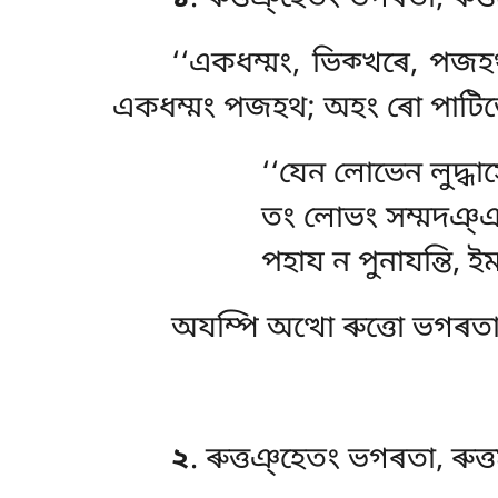
‘‘একধম্মং, ভিক্খৰে, পজ
একধম্মং পজহথ; অহং ৰো পাটিভো
‘‘যেন
লোভেন লুদ্ধাসে,
তং লোভং সম্মদঞ্ঞা
পহায ন পুনাযন্তি, ই
অযম্পি অত্থো ৰুত্তো ভগৰতা,
২
. ৰুত্তঞ্হেতং ভগৰতা, ৰুত