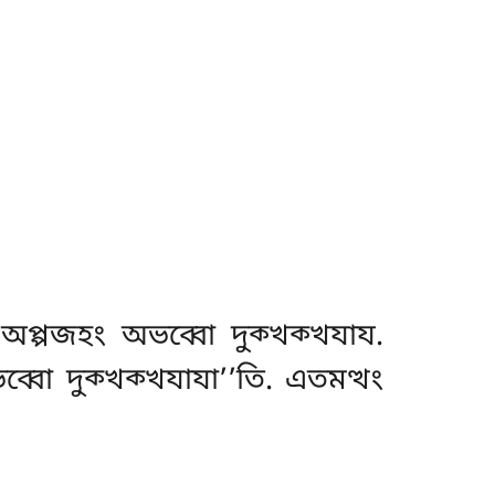
অপ্পজহং অভব্বো দুক্খক্খযায.
ব্বো দুক্খক্খযাযা’’তি. এতমত্থং