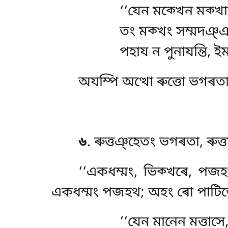
‘‘যেন মক্খেন মক্খ
তং মক্খং সম্মদঞ্ঞ
পহায ন পুনাযন্তি, ই
অযম্পি অত্থো ৰুত্তো ভগৰতা,
৬
. ৰুত্তঞ্হেতং
ভগৰতা, ৰুত্
‘‘একধম্মং, ভিক্খৰে, পজ
একধম্মং পজহথ; অহং ৰো পাটিভো
‘‘যেন মানেন মত্তাসে, স