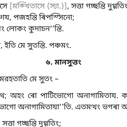
াসে
[মক্খিতাসে (স্যা.)]
, সত্তা গচ্ছন্তি দুগ্গতি
ায, পজহন্তি ৰিপস্সিনো;
মং লোকং কুদাচন’’ন্তি.
 ইতি মে সুতন্তি. পঞ্চমং.
৬. মানসুত্তং
তমরহতাতি মে সুতং –
হথ; অহং ৰো পাটিভোগো অনাগামিতায. ক
গো অনাগামিতাযা’’তি. এতমত্থং ভগৰা অৰো
ত্তা গচ্ছন্তি দুগ্গতিং;