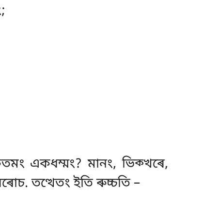
ং;
তমং একধম্মং? মানং, ভিক্খৰে,
চ. তত্থেতং ইতি ৰুচ্চতি –