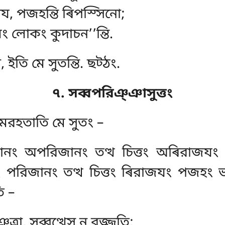
য, পজহন্তি ৰিপস্সিনো;
মং লোকং কুদাচন’’ন্তি.
 ইতি মে সুতন্তি. ছট্ঠং.
৭. সব্বপরিঞ্ঞাসুত্তং
্তমরহতাতি মে সুতং –
জানং অপরিজানং তত্থ চিত্তং অৰিরাজযং 
নং পরিজানং
তত্থ চিত্তং ৰিরাজযং পজহং ভ
ি –
ত্ৰা, সব্বত্থেসু ন রজ্জতি;