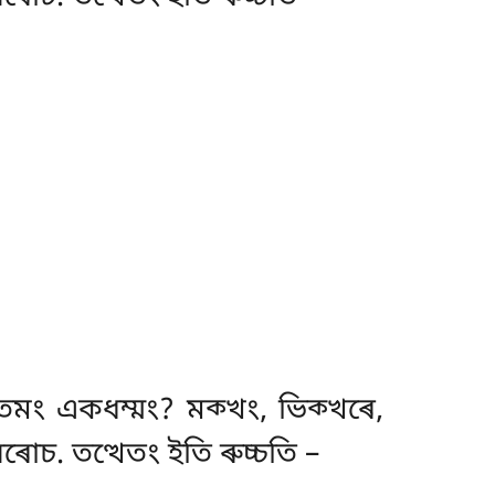
মং একধম্মং? মক্খং, ভিক্খৰে,
চ. তত্থেতং ইতি ৰুচ্চতি –