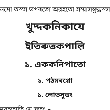
নমো তস্স ভগৰতো অরহতো সম্মাসম্বুদ্ধস্স
খুদ্দকনিকাযে
ইতিৰুত্তকপাল়ি
১. এককনিপাতো
১. পঠমৰগ্গো
১. লোভসুত্তং
তমরহতাতি মে সুতং –