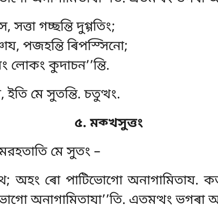
 সত্তা গচ্ছন্তি দুগ্গতিং;
য, পজহন্তি ৰিপস্সিনো;
মং লোকং কুদাচন’’ন্তি.
ইতি মে সুতন্তি. চতুত্থং.
৫. মক্খসুত্তং
তমরহতাতি মে সুতং –
হথ; অহং ৰো পাটিভোগো অনাগামিতায. কত
গো অনাগামিতাযা’’তি. এতমত্থং ভগৰা অৰো