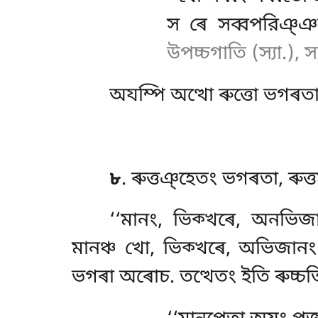
স ৰে সব্বপরিঞ্
উপচ্চগাতি (স্যা.), 
অযম্পি অত্থো ৰুত্তো ভগৰতা, 
৮
. ৰুত্তঞ্হেতং ভগৰতা, ৰুত
‘‘মানং, ভিক্খৰে, অনভিজ
মানঞ্চ খো, ভিক্খৰে, অভিজানং
ভগৰা অৰোচ. তত্থেতং ইতি ৰুচ্চত