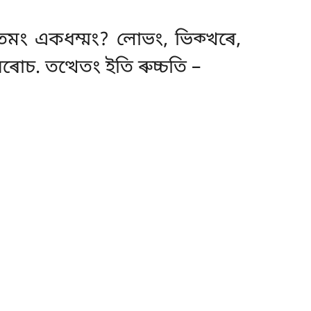
তমং একধম্মং? লোভং, ভিক্খৰে,
চ. তত্থেতং ইতি ৰুচ্চতি –