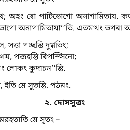
হথ; অহং ৰো পাটিভোগো অনাগামিতায. ক
গো অনাগামিতাযা’’তি. এতমত্থং ভগৰা অৰো
 সত্তা গচ্ছন্তি দুগ্গতিং;
য, পজহন্তি ৰিপস্সিনো;
মং লোকং কুদাচন’’ন্তি.
 ইতি মে সুতন্তি. পঠমং.
২. দোসসুত্তং
্তমরহতাতি মে সুতং –