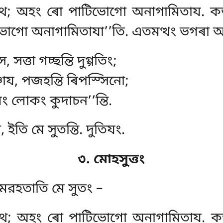
জহথ; অহং ৰো পাটিভোগো
অনাগামিতায. ক
োগো অনাগামিতাযা’’তি. এতমত্থং ভগৰা অৰো
 সত্তা গচ্ছন্তি দুগ্গতিং;
য, পজহন্তি ৰিপস্সিনো;
মং লোকং কুদাচন’’ন্তি.
 ইতি মে সুতন্তি. দুতিযং.
৩. মোহসুত্তং
্তমরহতাতি মে সুতং –
হথ; অহং ৰো পাটিভোগো অনাগামিতায. ক