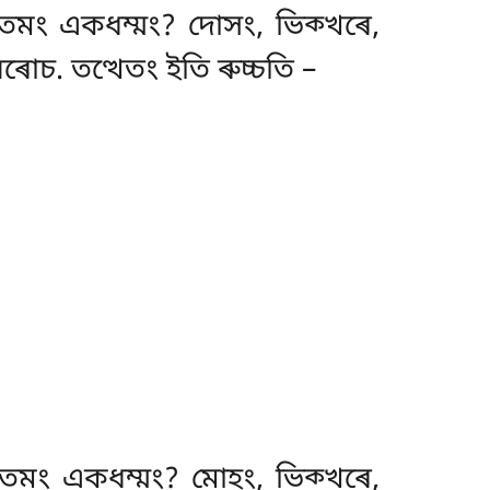
তমং একধম্মং? দোসং, ভিক্খৰে,
চ. তত্থেতং ইতি ৰুচ্চতি –
তমং একধম্মং? মোহং, ভিক্খৰে,