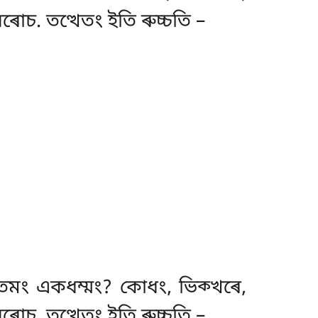
চ. তত্থেতং ইতি ৰুচ্চতি –
তমং একধম্মং? কোধং, ভিক্খৰে,
চ. তত্থেতং ইতি ৰুচ্চতি –