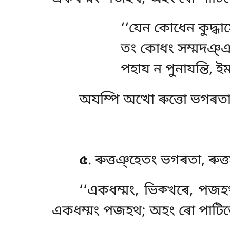
‘‘যেন
কোধেন কুদ্ধাসে,
তং কোধং সম্মদঞ্ঞা
পহায ন পুনাযন্তি, ই
অযম্পি অত্থো ৰুত্তো ভগৰতা, 
৫
. ৰুত্তঞ্হেতং
ভগৰতা, ৰুত্
‘‘একধম্মং, ভিক্খৰে, পজ
একধম্মং পজহথ; অহং ৰো পাটিভো