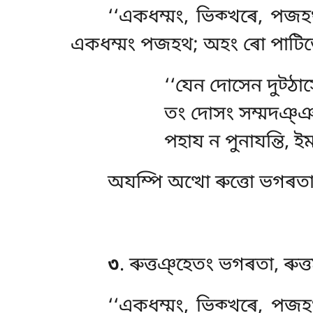
‘‘একধম্মং, ভিক্খৰে, প
একধম্মং পজহথ; অহং ৰো
পাটিভ
‘‘যেন
দোসেন দুট্ঠাসে,
তং দোসং সম্মদঞ্ঞা
পহায ন পুনাযন্তি, ই
অযম্পি অত্থো ৰুত্তো ভগৰতা,
৩
. ৰুত্তঞ্হেতং ভগৰতা, ৰুত
‘‘একধম্মং, ভিক্খৰে, পজ