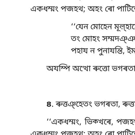
একধম্মং পজহথ; অহং ৰো পাটিভো
‘‘যেন মোহেন মূল়্হাসে,
তং মোহং সম্মদঞ্ঞা
পহায ন পুনাযন্তি, ই
অযম্পি
অত্থো ৰুত্তো ভগৰতা
৪
. ৰুত্তঞ্হেতং ভগৰতা, ৰুত
‘‘একধম্মং, ভিক্খৰে, পজ
একধম্মং পজহথ; অহং ৰো পাটিভো