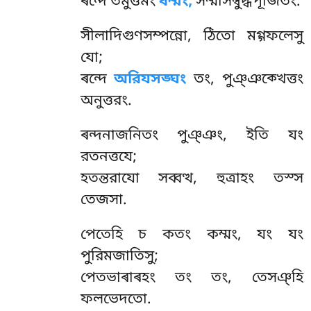
ৰন্দে তমুত্তমং
ধম্মং,
সম্মাসম্বুদ্ধপূজিতং.
সীলাদিগুণসম্পন্নো, ঠিতো মগ্গফলেসু
যো;
ৰন্দে
অরিযসঙ্ঘং
তং, পুঞ্ঞক্খেত্তং
অনুত্তরং.
ৰন্দনাজনিতং
পুঞ্ঞং, ইতি যং
রতনত্তযে;
হতন্তরাযো সব্বত্থ, হুত্ৰাহং তস্স
তেজসা.
পেতেহি চ কতং কম্মং, যং যং
পুরিমজাতিসু;
পেতভাৰাৰহং তং তং, তেসঞ্হি
ফলভেদতো.