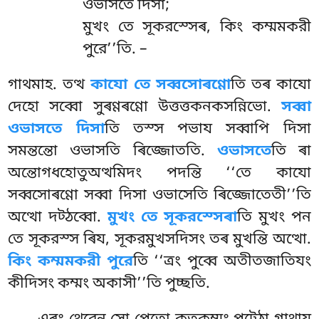
ওভাসতে দিসা;
মুখং তে সূকরস্সেৰ, কিং কম্মমকরী
পুরে’’তি. –
গাথমাহ. তত্থ
কাযো তে সব্বসোৰণ্ণো
তি তৰ কাযো
দেহো সব্বো সুৰণ্ণৰণ্ণো উত্তত্তকনকসন্নিভো.
সব্বা
ওভাসতে দিসা
তি তস্স পভায সব্বাপি দিসা
সমন্তন্তো ওভাসতি ৰিজ্জোততি.
ওভাসতে
তি ৰা
অন্তোগধহোতুঅত্থমিদং পদন্তি ‘‘তে কাযো
সব্বসোৰণ্ণো সব্বা দিসা ওভাসেতি ৰিজ্জোতেতী’’তি
অত্থো দট্ঠব্বো.
মুখং
তে সূকরস্সেৰা
তি মুখং পন
তে সূকরস্স ৰিয, সূকরমুখসদিসং তৰ মুখন্তি অত্থো.
কিং কম্মমকরী পুরে
তি ‘‘ত্ৰং পুব্বে অতীতজাতিযং
কীদিসং কম্মং অকাসী’’তি পুচ্ছতি.