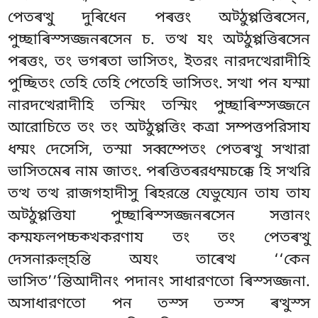
পেতৰত্থু দুৰিধেন পৰত্তং অট্ঠুপ্পত্তিৰসেন,
পুচ্ছাৰিস্সজ্জনৰসেন চ. তত্থ যং অট্ঠুপ্পত্তিৰসেন
পৰত্তং, তং ভগৰতা ভাসিতং, ইতরং নারদত্থেরাদীহি
পুচ্ছিতং তেহি তেহি পেতেহি ভাসিতং. সত্থা পন যস্মা
নারদত্থেরাদীহি তস্মিং তস্মিং পুচ্ছাৰিস্সজ্জনে
আরোচিতে তং
তং অট্ঠুপ্পত্তিং কত্ৰা সম্পত্তপরিসায
ধম্মং দেসেসি, তস্মা সব্বম্পেতং পেতৰত্থু সত্থারা
ভাসিতমেৰ নাম জাতং. পৰত্তিতৰরধম্মচক্কে হি সত্থরি
তত্থ তত্থ রাজগহাদীসু ৰিহরন্তে যেভুয্যেন তায তায
অট্ঠুপ্পত্তিযা পুচ্ছাৰিস্সজ্জনৰসেন সত্তানং
কম্মফলপচ্চক্খকরণায তং তং পেতৰত্থু
দেসনারুল়্হন্তি অযং তাৰেত্থ ‘‘কেন
ভাসিত’’ন্তিআদীনং পদানং সাধারণতো ৰিস্সজ্জনা.
অসাধারণতো পন তস্স তস্স ৰত্থুস্স