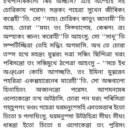
হত্থপাদৰিকলো ৰিয অচ্ছসি? এহি অম্হেহি সহ
চোরিকায পরেসং সন্তকং গহেত্ৰা সুখেন জীৰিকং
কপ্পেহী’’তি. সো ‘‘নাহং চোরিকং কাতুং জানামী’’তি
আহ. চোরা ‘‘মযং তং সিক্খাপেম, কেৰলং ত্ৰং
অম্হাকং ৰচনং করোহী’’তি আহংসু. সো ‘‘সাধূ’’তি
সম্পটিচ্ছিত্ৰা তেহি সদ্ধিং অগমাসি. অথ তে চোরা
তস্স হত্থে মহন্তং মুগ্গরং দত্ৰা সন্ধিং ছিন্দিত্ৰা ঘরং
পৰিসন্তো তং সন্ধিমুখে ঠপেত্ৰা আহংসু – ‘‘সচে ইধ
অঞ্ঞো কোচি আগচ্ছতি, তং ইমিনা মুগ্গরেন
পহরিত্ৰা একপ্পহারেনেৰ মারেহী’’তি. সো অন্ধবালো
হিতাহিতং অজানন্তো পরেসং আগমনমেৰ
ওলোকেন্তো তত্থ অট্ঠাসি
. চোরা পন ঘরং পৰিসিত্ৰা
গয্হূপগং ভণ্ডং গহেত্ৰা ঘরমনুস্সেহি ঞাতমত্তাৰ ইতো
চিতো চ পলাযিংসু. ঘরমনুস্সা উট্ঠহিত্ৰা সীঘং সীঘং
ধাৰন্তা ইতো চিতো চ ওলোকেন্তা তং পুরিসং