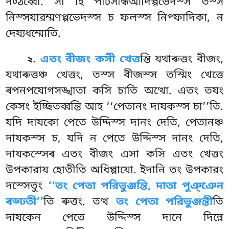
দট্ঠব্বো. সা হি পটিসন্ধিআদিপ্পভেদস্স
তস্স
নিস্সযারম্মণপ্পভেদস্স চ ফলস্স নিপ্ফাদিকা, ন
দেয্যধম্মোতি.
.
এতং বীজং কসী খেত্ত
ন্তি যথাৰুত্তং বীজং,
২
যথাৰুত্তঞ্চ খেত্তং, তস্স বীজস্স তস্মিং খেত্তে
ৰপনপযোগসঙ্খাতা কসি চাতি অত্থো. এতং তযং
কেসং ইচ্ছিতব্বন্তি আহ ‘‘পেতানং দাযকস্স চা’’তি.
যদি দাযকো পেতে উদ্দিস্স দানং দেতি, পেতানঞ্চ
দাযকস্স চ, যদি ন পেতে উদ্দিস্স দানং দেতি,
দাযকস্সেৰ এতং বীজং এসা কসি এতং খেত্তং
উপকারায হোতীতি অধিপ্পাযো. ইদানি তং উপকারং
দস্সেতুং
‘‘তং পেতা পরিভুঞ্জন্তি, দাতা পুঞ্ঞেন
ৰড্ঢতী’’
তি ৰুত্তং. তত্থ
তং পেতা পরিভুঞ্জন্তী
তি
দাযকেন পেতে উদ্দিস্স দানে দিন্নে