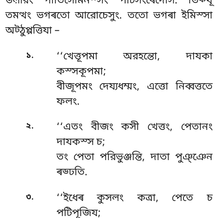
উল়ারং পীতিসোমনস্সং পটিসংৰেদেসি. ভিক্খূ
তমত্থং ভগৰতো আরোচেসুং. ততো ভগৰা ইমিস্সা
অট্ঠুপ্পত্তিযা –
.
১
‘‘খেত্তূপমা অরহন্তো, দাযকা
কস্সকূপমা;
বীজূপমং দেয্যধম্মং, এত্তো নিব্বত্ততে
ফলং.
.
২
‘‘এতং
বীজং কসী খেত্তং, পেতানং
দাযকস্স চ;
তং পেতা পরিভুঞ্জন্তি, দাতা পুঞ্ঞেন
ৰড্ঢতি.
.
৩
‘‘ইধেৰ
কুসলং কত্ৰা, পেতে চ
পটিপূজিয;