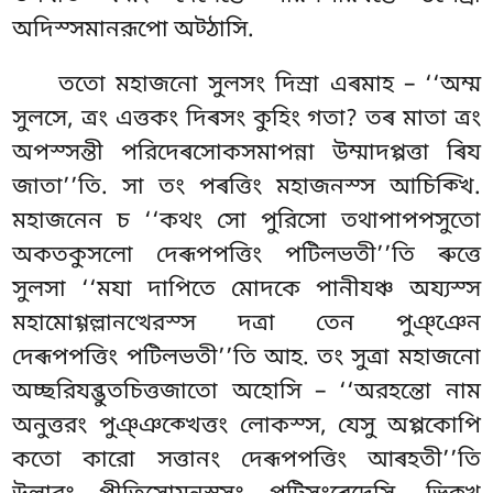
অদিস্সমানরূপো অট্ঠাসি.
ততো মহাজনো সুলসং দিস্ৰা এৰমাহ – ‘‘অম্ম
সুলসে, ত্ৰং এত্তকং দিৰসং কুহিং গতা? তৰ মাতা ত্ৰং
অপস্সন্তী পরিদেৰসোকসমাপন্না উম্মাদপ্পত্তা ৰিয
জাতা’’তি. সা তং পৰত্তিং মহাজনস্স আচিক্খি.
মহাজনেন চ ‘‘কথং সো পুরিসো তথাপাপপসুতো
অকতকুসলো দেৰূপপত্তিং পটিলভতী’’তি ৰুত্তে
সুলসা ‘‘মযা দাপিতে মোদকে পানীযঞ্চ অয্যস্স
মহামোগ্গল্লানত্থেরস্স দত্ৰা তেন পুঞ্ঞেন
দেৰূপপত্তিং পটিলভতী’’তি আহ. তং সুত্ৰা মহাজনো
অচ্ছরিযব্ভুতচিত্তজাতো অহোসি – ‘‘অরহন্তো নাম
অনুত্তরং পুঞ্ঞক্খেত্তং লোকস্স, যেসু অপ্পকোপি
কতো কারো সত্তানং দেৰূপপত্তিং আৰহতী’’তি