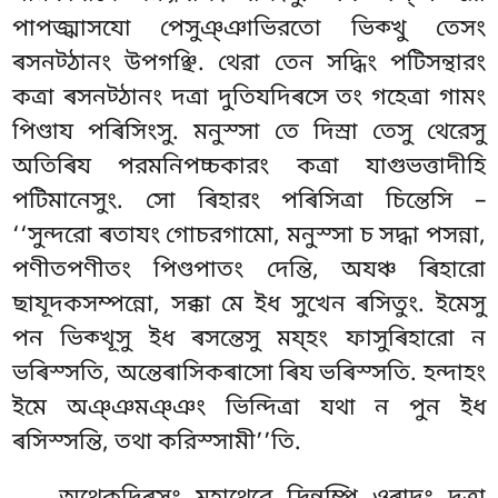
পাপজ্ঝাসযো পেসুঞ্ঞাভিরতো ভিক্খু তেসং
ৰসনট্ঠানং উপগঞ্ছি. থেরা তেন সদ্ধিং পটিসন্থারং
কত্ৰা ৰসনট্ঠানং দত্ৰা দুতিযদিৰসে তং গহেত্ৰা গামং
পিণ্ডায পৰিসিংসু. মনুস্সা তে দিস্ৰা তেসু থেরেসু
অতিৰিয পরমনিপচ্চকারং কত্ৰা যাগুভত্তাদীহি
পটিমানেসুং. সো ৰিহারং পৰিসিত্ৰা চিন্তেসি –
‘‘সুন্দরো ৰতাযং গোচরগামো, মনুস্সা চ সদ্ধা পসন্না,
পণীতপণীতং পিণ্ডপাতং দেন্তি, অযঞ্চ ৰিহারো
ছাযূদকসম্পন্নো, সক্কা মে ইধ সুখেন ৰসিতুং. ইমেসু
পন ভিক্খূসু ইধ ৰসন্তেসু ময্হং ফাসুৰিহারো ন
ভৰিস্সতি, অন্তেৰাসিকৰাসো ৰিয ভৰিস্সতি. হন্দাহং
ইমে অঞ্ঞমঞ্ঞং ভিন্দিত্ৰা যথা ন পুন ইধ
ৰসিস্সন্তি, তথা করিস্সামী’’তি.