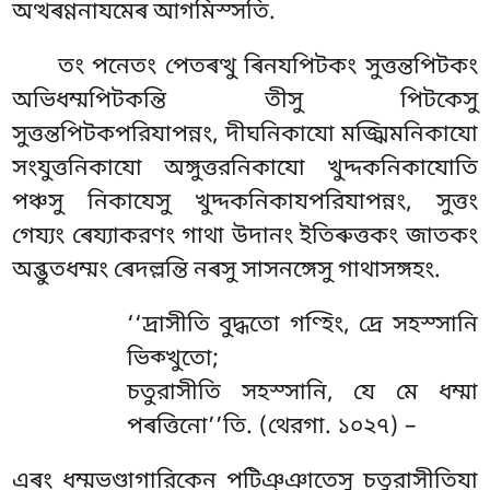
অত্থৰণ্ণনাযমেৰ আগমিস্সতি.
তং পনেতং পেতৰত্থু ৰিনযপিটকং সুত্তন্তপিটকং
অভিধম্মপিটকন্তি তীসু পিটকেসু
সুত্তন্তপিটকপরিযাপন্নং, দীঘনিকাযো মজ্ঝিমনিকাযো
সংযুত্তনিকাযো অঙ্গুত্তরনিকাযো খুদ্দকনিকাযোতি
পঞ্চসু নিকাযেসু খুদ্দকনিকাযপরিযাপন্নং, সুত্তং
গেয্যং ৰেয্যাকরণং গাথা উদানং ইতিৰুত্তকং জাতকং
অব্ভুতধম্মং ৰেদল্লন্তি নৰসু সাসনঙ্গেসু গাথাসঙ্গহং.
‘‘দ্ৰাসীতি
বুদ্ধতো গণ্হিং, দ্ৰে সহস্সানি
ভিক্খুতো;
চতুরাসীতি সহস্সানি, যে মে ধম্মা
পৰত্তিনো’’তি. (থেরগা. ১০২৭) –
এৰং ধম্মভণ্ডাগারিকেন পটিঞ্ঞাতেসু চতুরাসীতিযা