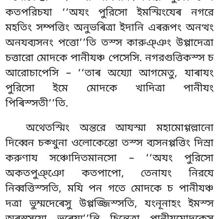
কতপরিচযা ‘‘অযং পুরিসো ইমস্মিংযেৰ নগরে
মহতিং সম্পত্তিং অনুভৰিত্ৰা ইদানি এৰরূপং অনত্থং
অনযব্যসনং পত্তো’’তি তস্স কারুঞ্ঞং
উপ্পাদেত্ৰা
চত্তারো মোদকে পানীযঞ্চ পেসেসি. নগরগুত্তিকস্স চ
আরোচাপেসি – ‘‘তাৰ অয্যো আগমেতু, যাৰাযং
পুরিসো ইমে মোদকে খাদিত্ৰা পানীযং
পিৰিস্সতী’’তি.
অথেতস্মিং অন্তরে আযস্মা মহামোগ্গল্লানো
দিব্বেন চক্খুনা ওলোকেন্তো তস্স ব্যসনপ্পত্তিং দিস্ৰা
করুণায সঞ্চোদিতমানসো – ‘‘অযং পুরিসো
অকতপুঞ্ঞো কতপাপো, তেনাযং নিরযে
নিব্বত্তিস্সতি, মযি পন গতে মোদকে চ পানীযঞ্চ
দত্ৰা ভুম্মদেৰেসু উপ্পজ্জিস্সতি, যংনূনাহং ইমস্স