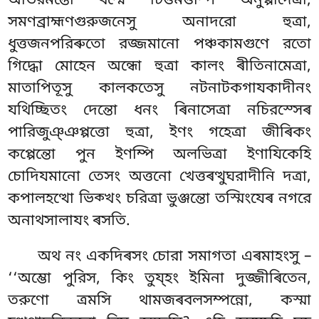
অভিরমন্তো ধম্মে চিত্তমত্তম্পি অনুপ্পাদেত্ৰা,
সমণব্রাহ্মণগুরুজনেসু অনাদরো হুত্ৰা,
ধুত্তজনপরিৰুতো রজ্জমানো পঞ্চকামগুণে রতো
গিদ্ধো মোহেন অন্ধো হুত্ৰা কালং ৰীতিনামেত্ৰা,
মাতাপিতূসু কালকতেসু নটনাটকগাযকাদীনং
যথিচ্ছিতং দেন্তো ধনং ৰিনাসেত্ৰা নচিরস্সেৰ
পারিজুঞ্ঞপ্পত্তো হুত্ৰা, ইণং গহেত্ৰা জীৰিকং
কপ্পেন্তো পুন ইণম্পি অলভিত্ৰা ইণাযিকেহি
চোদিযমানো তেসং অত্তনো খেত্তৰত্থুঘরাদীনি দত্ৰা,
কপালহত্থো ভিক্খং চরিত্ৰা ভুঞ্জন্তো তস্মিংযেৰ নগরে
অনাথসালাযং ৰসতি.
অথ নং একদিৰসং চোরা সমাগতা এৰমাহংসু –
‘‘অম্ভো পুরিস, কিং তুয্হং ইমিনা দুজ্জীৰিতেন,
তরুণো ত্ৰমসি
থামজৰবলসম্পন্নো, কস্মা