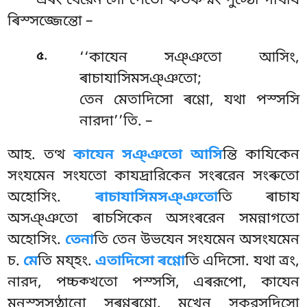
এৰং থেরেন সো পেতো কতকম্মং পুট্ঠো গাথায
ৰিস্সজ্জেন্তো –
.
৫
‘‘কাযেন সঞ্ঞতো আসিং,
ৰাচাযাসিমসঞ্ঞতো;
তেন মেতাদিসো ৰণ্ণো, যথা পস্সসি
নারদা’’তি. –
আহ
. তত্থ
কাযেন সঞ্ঞতো আসি
ন্তি কাযিকেন
সংযমেন সংযতো কাযদ্ৰারিকেন সংৰরেন সংৰুতো
অহোসিং.
ৰাচাযাসিমসঞ্ঞতো
তি
ৰাচায
অসঞ্ঞতো ৰাচসিকেন অসংৰরেন সমন্নাগতো
অহোসিং.
তেনা
তি তেন উভযেন সংযমেন অসংযমেন
চ.
মে
তি ময্হং.
এতাদিসো ৰণ্ণো
তি এদিসো. যথা ত্ৰং,
নারদ, পচ্চক্খতো পস্সসি, এৰরূপো, কাযেন
মনুস্সসণ্ঠানো সুৰণ্ণৰণ্ণো, মুখেন সূকরসদিসো