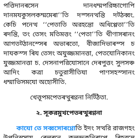
পত্তিদানৰসেন দানধম্মপরিচ্চাগোপি
দানমযকুসলকম্মমেৰা’’তি দস্সনত্থন্তি দট্ঠব্বং.
কেচি পনেত্থ ‘‘পেতাতি অরহন্তো অধিপ্পেতা’’তি
ৰদন্তি, তং তেসং মতিমত্তং ‘‘পেতা’’তি খীণাসৰানং
আগতট্ঠানস্সেৰ অভাৰতো, বীজাদিভাৰস্স চ
দাযকস্স ৰিয
তেসং অযুজ্জমানত্তা, পেতযোনিকানং
যুজ্জমানত্তা চ. দেসনাপরিযোসানে দেৰপুত্তং সুলসঞ্চ
আদিং কত্ৰা চতুরাসীতিযা পাণসহস্সানং
ধম্মাভিসমযো অহোসীতি.
খেত্তূপমপেতৰত্থুৰণ্ণনা নিট্ঠিতা.
২. সূকরমুখপেতৰত্থুৰণ্ণনা
কাযো তে সব্বসোৰণ্ণো
তি ইদং সত্থরি রাজগহং