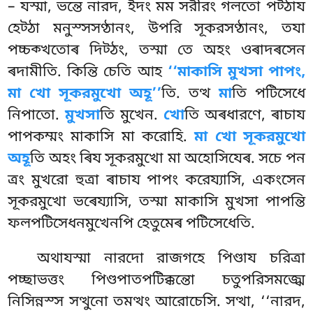
– যস্মা, ভন্তে নারদ, ইদং মম সরীরং গলতো পট্ঠায
হেট্ঠা মনুস্সসণ্ঠানং, উপরি সূকরসণ্ঠানং, তযা
পচ্চক্খতোৰ দিট্ঠং, তস্মা তে অহং ওৰাদৰসেন
ৰদামীতি. কিন্তি চেতি আহ
‘‘মাকাসি মুখসা পাপং,
মা খো সূকরমুখো অহূ’’
তি. তত্থ
মা
তি পটিসেধে
নিপাতো.
মুখসা
তি মুখেন.
খো
তি অৰধারণে, ৰাচায
পাপকম্মং মাকাসি মা করোহি.
মা
খো সূকরমুখো
অহূ
তি অহং ৰিয সূকরমুখো মা অহোসিযেৰ. সচে পন
ত্ৰং মুখরো হুত্ৰা ৰাচায পাপং করেয্যাসি, একংসেন
সূকরমুখো ভৰেয্যাসি, তস্মা মাকাসি মুখসা পাপন্তি
ফলপটিসেধনমুখেনপি হেতুমেৰ পটিসেধেতি.
অথাযস্মা নারদো রাজগহে পিণ্ডায চরিত্ৰা
পচ্ছাভত্তং পিণ্ডপাতপটিক্কন্তো চতুপরিসমজ্ঝে
নিসিন্নস্স সত্থুনো তমত্থং আরোচেসি. সত্থা, ‘‘নারদ,