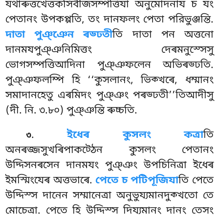
যথাৰুত্তখেত্তকসিবীজসম্পত্তিযা অনুমোদনায চ যং
পেতানং উপকপ্পতি, তং দানফলং পেতা পরিভুঞ্জন্তি.
দাতা পুঞ্ঞেন ৰড্ঢতী
তি দাতা পন অত্তনো
দানমযপুঞ্ঞনিমিত্তং দেৰমনুস্সেসু
ভোগসম্পত্তিআদিনা পুঞ্ঞফলেন অভিৰড্ঢতি.
পুঞ্ঞফলম্পি হি ‘‘কুসলানং, ভিক্খৰে, ধম্মানং
সমাদানহেতু এৰমিদং পুঞ্ঞং পৰড্ঢতী’’তিআদীসু
(দী. নি. ৩.৮০) পুঞ্ঞন্তি ৰুচ্চতি.
.
ইধেৰ কুসলং কত্ৰা
তি
৩
অনৰজ্জসুখৰিপাকট্ঠেন কুসলং পেতানং
উদ্দিসনৰসেন দানমযং পুঞ্ঞং উপচিনিত্ৰা ইধেৰ
ইমস্মিংযেৰ অত্তভাৰে.
পেতে চ পটিপূজিযা
তি পেতে
উদ্দিস্স দানেন সম্মানেত্ৰা অনুভুয্যমানদুক্খতো তে
মোচেত্ৰা. পেতে হি উদ্দিস্স দিয্যমানং দানং তেসং