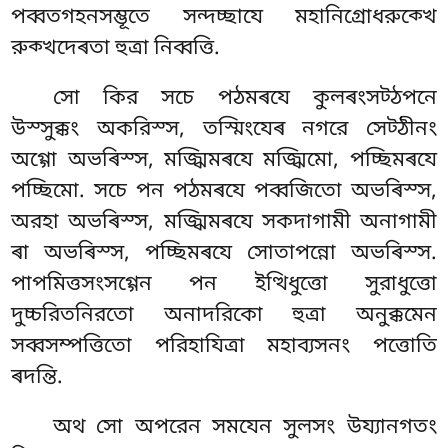
পব্বতগহনসম্ভূতে সন্দচ্ছাযে মহানিগ্রোধরুক্খে
রুক্খদেৰতা হুত্ৰা নিব্বত্তি.
সো
কির সচে পঠমৰযে কুলৰংসট্ঠপনে
উস্সুক্কং অকরিস্স, তস্মিংযেৰ নগরে সেট্ঠীনং
অগ্গো অভৰিস্স, মজ্ঝিমৰযে মজ্ঝিমো, পচ্ছিমৰযে
পচ্ছিমো. সচে পন পঠমৰযে পব্বজিতো অভৰিস্স,
অরহা অভৰিস্স, মজ্ঝিমৰযে সকদাগামী অনাগামী
ৰা অভৰিস্স, পচ্ছিমৰযে সোতাপন্নো অভৰিস্স.
পাপমিত্তসংসগ্গেন পন ইত্থিধুত্তো সুরাধুত্তো
দুচ্চরিতনিরতো অনাদরিকো হুত্ৰা অনুক্কমেন
সব্বসম্পত্তিতো পরিহাযিত্ৰা মহাব্যসনং পত্তোতি
ৰদন্তি.
অথ
সো অপরেন সমযেন সুলসং উয্যানগতং