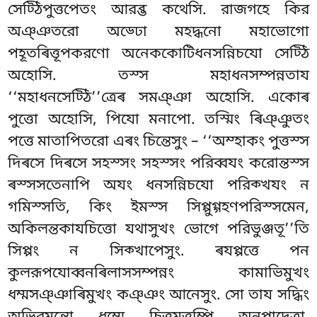
সেট্ঠিপুত্তপেতং আরব্ভ কথেসি. রাজগহে কির
অঞ্ঞতরো অড্ঢো মহদ্ধনো মহাভোগো
পহূতৰিত্তূপকরণো অনেককোটিধনসন্নিচযো সেট্ঠি
অহোসি. তস্স মহাধনসম্পন্নতায
‘‘মহাধনসেট্ঠি’’ত্ৰেৰ সমঞ্ঞা অহোসি. একোৰ
পুত্তো অহোসি, পিযো মনাপো. তস্মিং ৰিঞ্ঞুতং
পত্তে মাতাপিতরো এৰং চিন্তেসুং – ‘‘অম্হাকং পুত্তস্স
দিৰসে দিৰসে সহস্সং সহস্সং পরিব্বযং করোন্তস্স
ৰস্সসতেনাপি অযং ধনসন্নিচযো পরিক্খযং ন
গমিস্সতি, কিং ইমস্স সিপ্পুগ্গহণপরিস্সমেন,
অকিলন্তকাযচিত্তো যথাসুখং ভোগে পরিভুঞ্জতূ’’তি
সিপ্পং ন সিক্খাপেসুং. ৰযপ্পত্তে পন
কুলরূপযোব্বনৰিলাসসম্পন্নং কামাভিমুখং
ধম্মসঞ্ঞাৰিমুখং কঞ্ঞং আনেসুং. সো তায সদ্ধিং