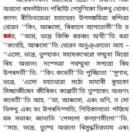
অথেকদিৰসং
মহাথেরে দ্ৰিন্নম্পি ওৰাদং দত্ৰা
অত্তনো ৰসনট্ঠানং পৰিট্ঠে পেসুণিকো ভিক্খু থোকং
কালং ৰীতিনামেত্ৰা মহাথেরং উপসঙ্কমিত্ৰা ৰন্দিত্ৰা
থেরেন ‘‘কিং, আৰুসো, ৰিকালে আগতোসী’’তি চ
📜
ৰুত্তে, ‘‘আম, ভন্তে কিঞ্চি ৰত্তব্বং অত্থী’’তি ৰত্ৰা
‘‘কথেহি, আৰুসো’’তি থেরেন অনুঞ্ঞাতো আহ –
‘‘এসো, ভন্তে, তুম্হাকং
সহাযকত্থেরো সম্মুখা মিত্তো
ৰিয অত্তানং দস্সেত্ৰা পরম্মুখা সপত্তো ৰিয
উপৰদতী’’তি. ‘‘কিং কথেতী’’তি পুচ্ছিতো ‘‘সুণাথ,
ভন্তে, ‘এসো মহাথেরো সঠো মাযাৰী কুহকো
মিচ্ছাজীৰেন জীৰিকং কপ্পেতী’তি তুম্হাকং অগুণং
কথেতী’’তি আহ. ‘‘মা, আৰুসো, এৰং ভণি, ন সো
ভিক্খু এৰং মং উপৰদিস্সতি, গিহিকালতো পট্ঠায
মম সভাৰং জানাতি ‘পেসলো কল্যাণসীলো’’’তি.
‘‘সচে, ভন্তে, তুম্হে অত্তনো ৰিসুদ্ধচিত্ততায এৰং