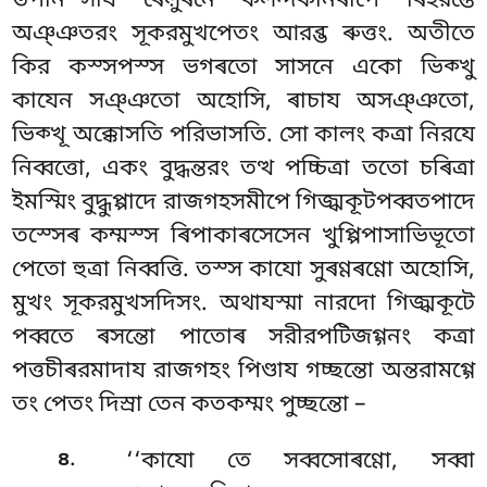
উপনিস্সায ৰেল়ুৰনে কলন্দকনিৰাপে ৰিহরন্তে
অঞ্ঞতরং সূকরমুখপেতং আরব্ভ ৰুত্তং. অতীতে
কির কস্সপস্স ভগৰতো সাসনে একো ভিক্খু
কাযেন
সঞ্ঞতো অহোসি, ৰাচায অসঞ্ঞতো,
ভিক্খূ অক্কোসতি পরিভাসতি. সো কালং কত্ৰা নিরযে
নিব্বত্তো, একং বুদ্ধন্তরং তত্থ পচ্চিত্ৰা ততো চৰিত্ৰা
ইমস্মিং বুদ্ধুপ্পাদে রাজগহসমীপে গিজ্ঝকূটপব্বতপাদে
তস্সেৰ কম্মস্স ৰিপাকাৰসেসেন খুপ্পিপাসাভিভূতো
পেতো হুত্ৰা নিব্বত্তি. তস্স কাযো সুৰণ্ণৰণ্ণো অহোসি,
মুখং সূকরমুখসদিসং. অথাযস্মা নারদো গিজ্ঝকূটে
পব্বতে ৰসন্তো পাতোৰ সরীরপটিজগ্গনং কত্ৰা
পত্তচীৰরমাদায রাজগহং পিণ্ডায গচ্ছন্তো অন্তরামগ্গে
তং পেতং দিস্ৰা তেন কতকম্মং পুচ্ছন্তো –
.
৪
‘‘কাযো তে সব্বসোৰণ্ণো, সব্বা