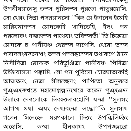
অৰস্সযো ভৰেয্য’’ন্তি চিন্তেত্ৰা পানীযমোদকেসু
উপনীযমানেসু তস্স পুরিসস্স পুরতো পাতুরহোসি.
সো থেরং দিস্ৰা পসন্নমানসো ‘‘কিং মে ইদানেৰ ইমেহি
মারিযমানস্স মোদকেহি খাদিতেহি, ইদং পন
পরলোকং গচ্ছন্তস্স পাথেয্যং ভৰিস্সতী’’তি চিন্তেত্ৰা
মোদকে চ পানীযঞ্চ থেরস্স দাপেসি. থেরো তস্স
পসাদসংৰড্ঢনত্থং তস্স পস্সন্তস্সেৰ তথারূপে ঠানে
নিসীদিত্ৰা মোদকে পরিভুঞ্জিত্ৰা পানীযঞ্চ পিৰিত্ৰা
উট্ঠাযাসনা পক্কামি. সো পন পুরিসো চোরঘাতকেহি
আঘাতনং নেত্ৰা সীসচ্ছেদং পাপিতো অনুত্তরে
পুঞ্ঞক্খেত্তে মহামোগ্গল্লানত্থেরে কতেন পুঞ্ঞেন
উল়ারে দেৰলোকে নিব্বত্তনারহোপি যস্মা ‘‘সুলসং
আগম্ম মযা অযং দেয্যধম্মো লদ্ধো’’তি সুলসায
গতেন সিনেহেন মরণকালে চিত্তং উপক্কিলিট্ঠং
অহোসি. তস্মা হীনকাযং উপপজ্জন্তো