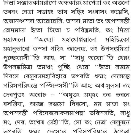
দিস্ৰা সঞ্জাতকামরাগো অন্ধকারং মাপেত্ৰা তং অত্তনো
ভৰনং নেত্ৰা সত্তাহং তায
সদ্ধিং সংৰাসং কপ্পেসি,
অত্তানঞ্চস্সা আরোচেসি. তস্সা মাতা তং অপস্সন্তী
রোদমানা ইতো চিতো চ পরিব্ভমতি. তং দিস্ৰা
মহাজনো ‘‘অয্যো মহামোগ্গল্লানো মহিদ্ধিকো
মহানুভাৰো তস্সা গতিং জানেয্য, তং উপসঙ্কমিত্ৰা
পুচ্ছেয্যাসী’’তি আহ. সা ‘‘সাধু অয্যো’’তি থেরং
উপসঙ্কমিত্ৰা তমত্থং পুচ্ছি. থেরো ‘‘ইতো সত্তমে
দিৰসে ৰেল়ুৰনমহাৰিহারে ভগৰতি ধম্মং দেসেন্তে
পরিসপরিযন্তে পস্সিস্সসী’’তি আহ. অথ সুলসা তং
দেৰপুত্তং অৰোচ – ‘‘অযুত্তং ময্হং তৰ ভৰনে
ৰসন্তিযা, অজ্জ সত্তমো দিৰসো, মম মাতা মং
অপস্সন্তী পরিদেৰসোকসমাপন্না ভৰিস্সতি, সাধু
মং, দেৰ, তত্থেৰ নেহী’’তি. সো তং নেত্ৰা ৰেল়ুৰনে
ভগৰতি ধম্মং দেসেন্তে পরিসপরিযন্তে ঠপেন্ত্ৰা