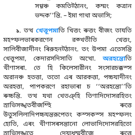
সগ্গঞ্চ কমতিট্ঠানং, কম্মং কত্ৰান
ভদ্দক’’ন্তি. – ইমা গাথা অভাসি;
. তত্থ
খেত্তূপমা
তি খিত্তং ৰুত্তং বীজং তাযতি
১
মহপ্ফলভাৰকরণেন রক্খতীতি খেত্তং,
সালিবীজাদীনং ৰিরুহনট্ঠানং. তং উপমা এতেসন্তি
খেত্তূপমা, কেদারসদিসাতি অত্থো.
অরহন্তো
তি
খীণাসৰা. তে হি কিলেসারীনং সংসারচক্কস্স
অরানঞ্চ হতত্তা, ততো এৰ আরকত্তা, পচ্চযাদীনং
অরহত্তা, পাপকরণে রহাভাৰা চ ‘‘অরহন্তো’’তি
ৰুচ্চন্তি. তত্থ যথা খেতঞ্হি তিণাদিদোসরহিতং
স্ৰাভিসঙ্খতবীজম্হি ৰুত্তে
উতুসলিলাদিপচ্চযন্তরূপেতং কস্সকস্স মহপ্ফলং
হোতি, এৰং খীণাসৰসন্তানো লোভাদিদোসরহিতো
স্ৰাভিসঙ্খতে দেয্যধম্মবীজে ৰুত্তে