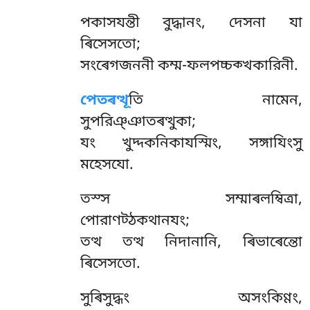
পকাসযন্তী বুদ্ধানং, দেসনা যা
ৰিসেসতো;
সংৰেগজননী কম্ম-ফলপচ্চক্খকারিনী.
পেতৰত্থূ
তি নামেন,
সুপরিঞ্ঞাতৰত্থুকা;
যং খুদ্দকনিকাযস্মিং, সঙ্গাযিংসু
মহেসযো.
তস্স সম্মাৰলম্বিত্ৰা,
পোরাণট্ঠকথানযং;
তত্থ তত্থ নিদানানি, ৰিভাৰেন্তো
ৰিসেসতো.
সুৰিসুদ্ধং
অসংকিণ্ণং,