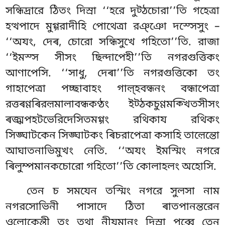
সন্ধিদ্ৰারে ঠিতং দিস্ৰা ‘‘হরে দুট্ঠচোরা’’তি গহেত্ৰা
হত্থপাদে মুগ্গরাদীহি পোথেত্ৰা রঞ্ঞো দস্সেসুং –
‘‘অযং, দেৰ, চোরো সন্ধিসুখে গহিতো’’তি. রাজা
‘‘ইমস্স সীসং ছিন্দাপেহী’’তি নগরগুত্তিকং
আণাপেসি. ‘‘সাধু, দেৰা’’তি নগরগুত্তিকো তং
গাহাপেত্ৰা পচ্ছাবাহং গাল়্হবন্ধনং বন্ধাপেত্ৰা
রত্তৰণ্ণৰিরল়মালাবন্ধকণ্ঠং ইট্ঠকচুণ্ণমক্খিতসীসং
ৰজ্ঝপহটভেরিদেসিতমগ্গং রথিকায রথিকং
সিঙ্ঘাটকেন সিঙ্ঘাটকং ৰিচরাপেত্ৰা কসাহি তাল়েন্তো
আঘাতনাভিমুখং নেতি. ‘‘অযং ইমস্মিং নগরে
ৰিলুম্পমানকচোরো গহিতো’’তি কোলাহলং অহোসি.
তেন চ সমযেন তস্মিং নগরে সুলসা নাম
নগরসোভিনী পাসাদে ঠিতা ৰাতপানন্তরেন
ওলোকেন্তী তং তথা নীযমানং দিস্ৰা পুব্বে তেন