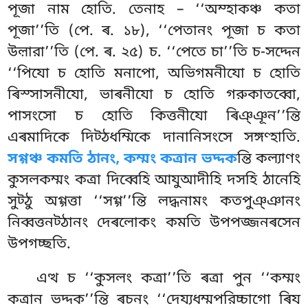
পূজা নাম হোতি. তেনাহ – ‘‘অম্হাকঞ্চ কতা
পূজা’’তি (পে. ৰ. ১৮), ‘‘পেতানং পূজা চ কতা
উল়ারা’’তি (পে. ৰ. ২৫) চ. ‘‘পেতে চা’’তি চ-সদ্দেন
‘‘পিযো চ হোতি মনাপো, অভিগমনীযো চ হোতি
ৰিস্সাসনীযো, ভাৰনীযো চ হোতি গরুকাতব্বো,
পাসংসো চ হোতি কিত্তনীযো ৰিঞ্ঞূন’’ন্তি
এৰমাদিকে দিট্ঠধম্মিকে দানানিসংসে সঙ্গণ্হাতি.
সগ্গঞ্চ কমতি ঠানং, কম্মং কত্ৰান ভদ্দক
ন্তি কল্যাণং
কুসলকম্মং কত্ৰা দিব্বেহি আযুআদীহি দসহি ঠানেহি
সুট্ঠু অগ্গত্তা ‘‘সগ্গ’’ন্তি লদ্ধনামং কতপুঞ্ঞানং
নিব্বত্তনট্ঠানং দেৰলোকং কমতি উপপজ্জনৰসেন
উপগচ্ছতি.
এত্থ
চ ‘‘কুসলং কত্ৰা’’তি ৰত্ৰা পুন ‘‘কম্মং
কত্ৰান ভদ্দক’’ন্তি ৰচনং ‘‘দেয্যধম্মপরিচ্চাগো ৰিয