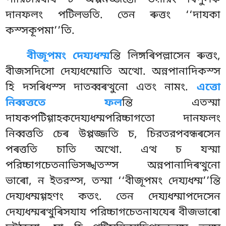
পারিচরিযায চ অপ্পমজ্জন্তো উল়ারং ৰিপুলঞ্চ
দানফলং পটিলভতি. তেন ৰুত্তং ‘‘দাযকা
কস্সকূপমা’’তি.
বীজূপমং দেয্যধম্ম
ন্তি লিঙ্গৰিপল্লাসেন ৰুত্তং,
বীজসদিসো দেয্যধম্মোতি অত্থো. অন্নপানাদিকস্স
হি দসৰিধস্স দাতব্বৰত্থুনো এতং নামং.
এত্তো
নিব্বত্ততে ফল
ন্তি এতস্মা
দাযকপটিগ্গাহকদেয্যধম্মপরিচ্চাগতো
দানফলং
নিব্বত্ততি চেৰ উপ্পজ্জতি চ, চিরতরপবন্ধৰসেন
পৰত্ততি চাতি অত্থো. এত্থ চ যস্মা
পরিচ্চাগচেতনাভিসঙ্খতস্স অন্নপানাদিৰত্থুনো
ভাৰো, ন ইতরস্স, তস্মা ‘‘বীজূপমং দেয্যধম্ম’’ন্তি
দেয্যধম্মগ্গহণং কতং. তেন দেয্যধম্মাপদেসেন
দেয্যধম্মৰত্থুৰিসযায পরিচ্চাগচেতনাযযেৰ বীজভাৰো