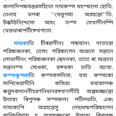
কালাদিপচ্চযন্তরসহিতো দাযকস্স মহপ্ফলো হোতি.
তেনাহ ভগৰা ‘‘খেত্তূপমা অরহন্তো’’তি.
উক্কট্ঠনিদ্দেসো অযং তস্স সেখাদীনম্পি
খেত্তভাৰাপটিক্খেপতো.
দাযকা
তি চীৰরাদীনং পচ্চযানং দাতারো
পরিচ্চজনকা, তেসং পরিচ্চাগেন অত্তনো সন্তানে
লোভাদীনং পরিচ্চজনকা ছেদনকা, ততো ৰা অত্তনো
সন্তানস্স সোধকা, রক্খকা চাতি অত্থো.
কস্সকূপমা
তি কস্সকসদিসা. যথা কস্সকো
সালিখেত্তাদীনি কসিত্ৰা যথাকালঞ্চ
ৰুত্তুদকদাননীহরণনিধানরক্খণাদীহি অপ্পমজ্জন্তো
উল়ারং ৰিপুলঞ্চ সস্সফলং পটিলভতি, এৰং
দাযকোপি অরহন্তেসু দেয্যধম্মপরিচ্চাগেন