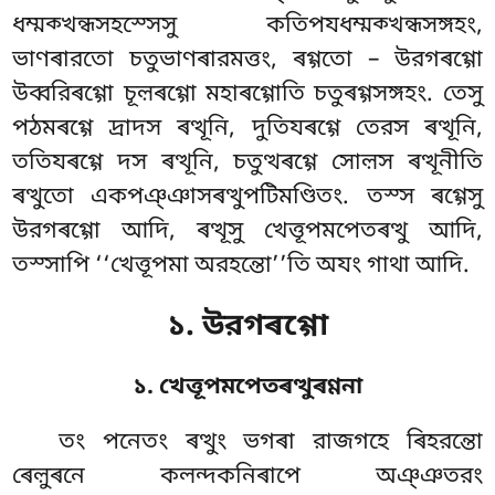
ধম্মক্খন্ধসহস্সেসু কতিপযধম্মক্খন্ধসঙ্গহং,
ভাণৰারতো চতুভাণৰারমত্তং, ৰগ্গতো – উরগৰগ্গো
উব্বরিৰগ্গো চূল়ৰগ্গো মহাৰগ্গোতি চতুৰগ্গসঙ্গহং. তেসু
পঠমৰগ্গে দ্ৰাদস ৰত্থূনি, দুতিযৰগ্গে
তেরস ৰত্থূনি,
ততিযৰগ্গে দস ৰত্থূনি, চতুত্থৰগ্গে সোল়স ৰত্থূনীতি
ৰত্থুতো একপঞ্ঞাসৰত্থুপটিমণ্ডিতং. তস্স ৰগ্গেসু
উরগৰগ্গো আদি, ৰত্থূসু খেত্তূপমপেতৰত্থু আদি,
তস্সাপি ‘‘খেত্তূপমা অরহন্তো’’তি অযং গাথা আদি.
১. উরগৰগ্গো
১. খেত্তূপমপেতৰত্থুৰণ্ণনা
তং
পনেতং ৰত্থুং ভগৰা রাজগহে ৰিহরন্তো
ৰেল়ুৰনে কলন্দকনিৰাপে অঞ্ঞতরং