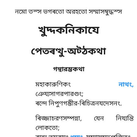
নমো তস্স ভগৰতো অরহতো সম্মাসম্বুদ্ধস্স
খুদ্দকনিকাযে
পেতৰত্থু-অট্ঠকথা
গন্থারম্ভকথা
মহাকারুণিকং
নাথং,
ঞেয্যসাগরপারগুং;
ৰন্দে নিপুণগম্ভীর-ৰিচিত্রনযদেসনং.
ৰিজ্জাচরণসম্পন্না, যেন নিয্যন্তি
লোকতো;