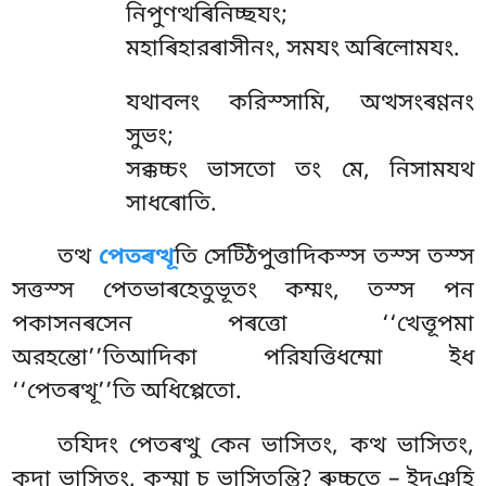
নিপুণত্থৰিনিচ্ছযং;
মহাৰিহারৰাসীনং, সমযং অৰিলোমযং.
যথাবলং করিস্সামি, অত্থসংৰণ্ণনং
সুভং;
সক্কচ্চং ভাসতো তং মে, নিসামযথ
সাধৰোতি.
তত্থ
পেতৰত্থূ
তি সেট্ঠিপুত্তাদিকস্স তস্স তস্স
সত্তস্স পেতভাৰহেতুভূতং কম্মং, তস্স পন
পকাসনৰসেন পৰত্তো ‘‘খেত্তূপমা
অরহন্তো’’তিআদিকা পরিযত্তিধম্মো ইধ
‘‘পেতৰত্থূ’’তি অধিপ্পেতো.
তযিদং পেতৰত্থু কেন ভাসিতং, কত্থ ভাসিতং,
কদা ভাসিতং, কস্মা চ ভাসিতন্তি? ৰুচ্চতে – ইদঞ্হি