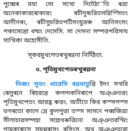
পুব্বেৰ মযা
সো সত্থো দিট্ঠো’’তি ৰত্ৰা
অনেকাকারৰোকারং ৰচীদুচ্চরিতসন্নিস্সিতং
আদীনৰং, ৰচীসুচরিতপটিসংযুত্তঞ্চ আনিসংসং
পকাসেন্তো ধম্মং দেসেসি. সা দেসনা সম্পত্তপরিসায
সাত্থিকা অহোসীতি.
সূকরমুখপেতৰত্থুৰণ্ণনা নিট্ঠিতা.
৩. পূতিমুখপেতৰত্থুৰণ্ণনা
দিব্বং
সুভং ধারেসি ৰণ্ণধাতু
ন্তি ইদং সত্থরি
ৰেল়ুৰনে ৰিহরন্তে কলন্দকনিৰাপে অঞ্ঞতরং
পূতিমুখপেতং আরব্ভ ৰুত্তং. অতীতে কির কস্সপস্স
ভগৰতো কালে দ্ৰে কুলপুত্তা তস্স সাসনে পব্বজিত্ৰা
সীলাচারসম্পন্না সল্লেখৰুত্তিনো অঞ্ঞতরস্মিং
গামকাৰাসে সমগ্গৰাসং ৰসিংসু. অথ অঞ্ঞতরো