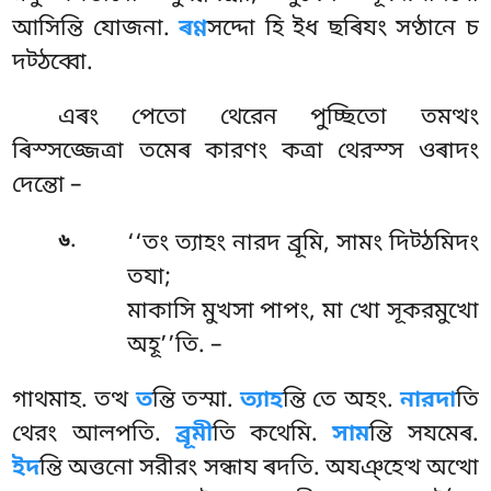
আসিন্তি যোজনা.
ৰণ্ণ
সদ্দো হি ইধ ছৰিযং সণ্ঠানে চ
দট্ঠব্বো.
এৰং পেতো থেরেন পুচ্ছিতো তমত্থং
ৰিস্সজ্জেত্ৰা তমেৰ কারণং কত্ৰা থেরস্স ওৰাদং
দেন্তো –
.
৬
‘‘তং ত্যাহং নারদ ব্রূমি, সামং দিট্ঠমিদং
তযা;
মাকাসি মুখসা পাপং, মা খো সূকরমুখো
অহূ’’তি. –
গাথমাহ. তত্থ
ত
ন্তি তস্মা.
ত্যাহ
ন্তি তে অহং.
নারদা
তি
থেরং আলপতি.
ব্রূমী
তি কথেমি.
সাম
ন্তি সযমেৰ.
ইদ
ন্তি অত্তনো সরীরং সন্ধায ৰদতি. অযঞ্হেত্থ অত্থো