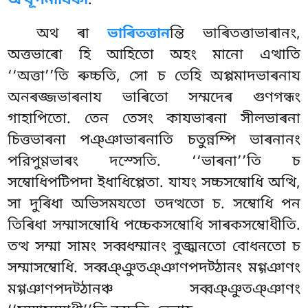
অত্থূপনাযিকা
.
অথ ৰা
ভাৰিতত্তান
ন্তি ভাৰিতত্তাভাৰানং,
অত্তভাৰো হি আহিতো অহং মানো এত্থাতি
‘‘অত্তা’’তি ৰুচ্চতি, সো চ তেহি অপ্পমাদভাৰনায
অনৰজ্জভাৰনায ভাৰিতো সম্মদেৰ গুণগন্ধং
গাহাপিতো. তেন তেসং কাযভাৰনা সীলভাৰনা
চিত্তভাৰনা পঞ্ঞাভাৰনাতি চতুন্নম্পি ভাৰনানং
পরিপুণ্ণভাৰং দস্সেতি. ‘‘ভাৰনা’’তি চ
সম্বোধিপটিপদা ইধাধিপ্পেতা. যাযং সচ্চসম্বোধি অত্থি,
সা দুৰিধা অভিসমযতো তদত্থতো চ. সম্বোধি পন
তিৰিধা সম্মাসম্বোধি পচ্চেকসম্বোধি সাৰকসম্বোধীতি.
তত্থ সম্মা সামং সব্বধম্মানং বুজ্ঝনতো বোধনতো চ
সম্মাসম্বোধি. সব্বঞ্ঞুতঞ্ঞাণপদট্ঠানং মগ্গঞাণং
মগ্গঞাণপদট্ঠানঞ্চ সব্বঞ্ঞুতঞ্ঞাণং