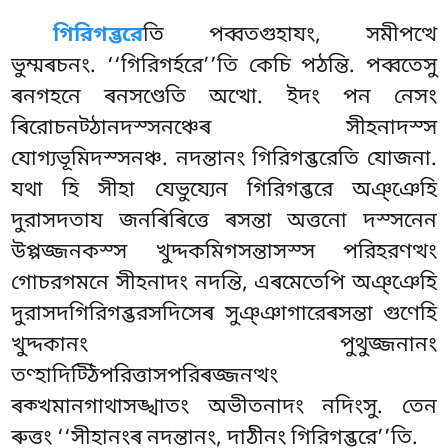
গিরিগব্ভরে
তি পব্বতগুহাযং, সমীপত্থে
ভুম্মৰচনং. ‘‘গিরিগৰ্হরে’’তি কেচি পঠন্তি. পব্বতেসু
ৰনগহনে ৰনসণ্ডেতি অত্থো. ইদং পন নেসং
ৰিরোচনট্ঠানদস্সনঞ্চেৰ সীহনাদস্স
যোগ্যভূমিদস্সনঞ্চ. নদন্তানং গিরিগব্ভরেতি যোজনা.
যথা হি সীহা যেভুয্যেন গিরিগব্ভরে অঞ্ঞেহি
দুরাসদতায জনৰিৰিত্তে ৰসন্তা অত্তনো দস্সনেন
উপ্পজ্জনকস্স খুদ্দকমিগসন্তাসস্স পরিহরণত্থং
গোচরগমনে সীহনাদং নদন্তি, এৰমেতেপি অঞ্ঞেহি
দুরাসদগিরিগব্ভরসদিসেৰ সুঞ্ঞাগারেৰসন্তা গুণেহি
খুদ্দকানং পুথুজ্জনানং
তণ্হাদিট্ঠিপরিত্তাসপরিৰজ্জনত্থং
ৰক্খমানগাথাসঙ্খাতং অভীতনাদং নদিংসু. তেন
ৰুত্তং ‘‘সীহানংৰ নদন্তানং, দাঠীনং গিরিগব্ভরে’’তি.