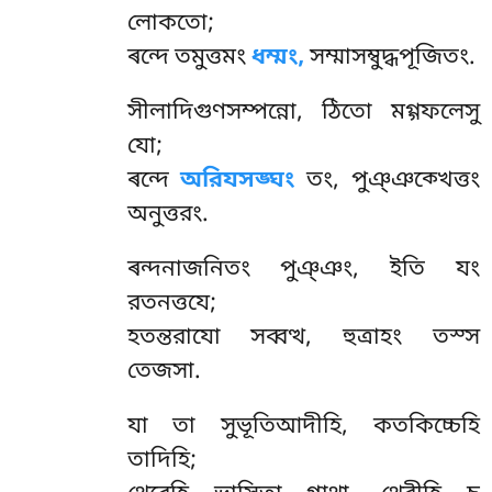
লোকতো;
ৰন্দে তমুত্তমং
ধম্মং,
সম্মাসম্বুদ্ধপূজিতং.
সীলাদিগুণসম্পন্নো, ঠিতো মগ্গফলেসু
যো;
ৰন্দে
অরিযসঙ্ঘং
তং, পুঞ্ঞক্খেত্তং
অনুত্তরং.
ৰন্দনাজনিতং পুঞ্ঞং, ইতি যং
রতনত্তযে;
হতন্তরাযো সব্বত্থ, হুত্ৰাহং তস্স
তেজসা.
যা
তা সুভূতিআদীহি, কতকিচ্চেহি
তাদিহি;