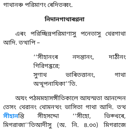
গাথানঞ্চ পরিমাণং ৰেদিতব্বং.
নিদানগাথাৰণ্ণনা
এৰং
পরিচ্ছিন্নপরিমাণাসু পনেতাসু থেরগাথা
আদি. তত্থাপি –
‘‘সীহানংৰ নদন্তানং, দাঠীনং
গিরিগব্ভরে;
সুণাথ ভাৰিতত্তানং, গাথা
অত্থূপনাযিকা’’তি.
অযং পঠমমহাসঙ্গীতিকালে আযস্মতা আনন্দেন
তেসং থেরানং থোমনত্থং ভাসিতা গাথা আদি. তত্থ
সীহান
ন্তি সীহসদ্দো ‘‘সীহো, ভিক্খৰে,
মিগরাজা’’তিআদীসু (অ. নি. ৪.৩৩) মিগরাজে