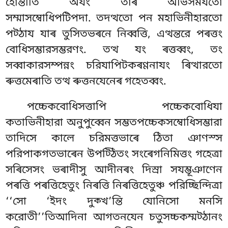
হোন্তীতি অযং তাৰ অভিসমযতো
সম্মাসম্বোধিপটিপদা. তদত্থতো পন মহাভিনীহারতো
পট্ঠায যাৰ তুসিতভৰনে নিব্বত্তি, এত্থন্তরে পৰত্তং
বোধিসম্ভারসম্ভরণং. তত্থ যং ৰত্তব্বং, তং
সব্বাকারসম্পন্নং চরিযাপিটকৰণ্ণনাযং ৰিত্থারতো
ৰুত্তমেৰাতি তত্থ ৰুত্তনযেনেৰ গহেতব্বং.
পচ্চেকবোধিসত্তাপি
পচ্চেকবোধিযা
কতাভিনীহারা অনুপুব্বেন সম্ভতপচ্চেকসম্বোধিসম্ভারা
তাদিসে কালে চরিমত্তভাৰে ঠিতা ঞাণস্স
পরিপাকগতভাৰেন উপট্ঠিতং সংৰেগনিমিত্তং গহেত্ৰা
সৰিসেসং ভৰাদীসু আদীনৰং দিস্ৰা সযম্ভূঞাণেন
পৰত্তি পৰত্তিহেতুং নিৰত্তি নিৰত্তিহেতুঞ্চ পরিচ্ছিন্দিত্ৰা
‘‘সো ‘ইদং দুক্খ’ন্তি যোনিসো মনসি
করোতী’’তিআদিনা আগতনযেন চতুসচ্চকম্মট্ঠানং