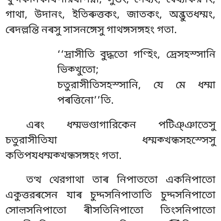
গাথা, উদানং, ইতিৰুত্তকং
, জাতকং, অব্ভুতধম্মং,
ৰেদল্লন্তি নৰসু সাসনঙ্গেসু গাথঙ্গসঙ্গহং গতা.
‘‘দ্ৰাসীতি বুদ্ধতো গণ্হিং, দ্ৰেসহস্সানি
ভিক্খুতো;
চতুরাসীতিসহস্সানি, যে মে ধম্মা
পৰত্তিনো’’তি.
এৰং ধম্মভণ্ডাগারিকেন পটিঞ্ঞাতেসু
চতুরাসীতিযা ধম্মক্খন্ধসহস্সেসু
কতিপযধম্মক্খন্ধসঙ্গহং গতা.
তত্থ
থেরগাথা তাৰ নিপাততো একনিপাতো
একুত্তরৰসেন যাৰ চুদ্দসনিপাতাতি চুদ্দসনিপাতো
সোল়সনিপাতো ৰীসতিনিপাতো তিংসনিপাতো