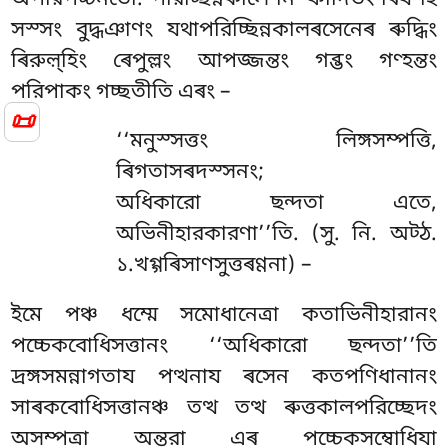
সস্সং বুদ্ধঞাণং যথাপরিচ্ছিন্নকালৰসেনেৰ ৰুদ্ধিং
ৰিরুল়্হিং ৰেপুল্লং আপজ্জন্তং
গব্ভং গণ্হন্তং
পরিপাকং গচ্ছতীতি এৰং –
📜
‘‘মনুস্সত্তং লিঙ্গসম্পত্তি,
ৰিগতাসৰদস্সনং;
অধিকারো ছন্দতা এতে,
অভিনীহারকারণা’’তি. (সু. নি. অট্ঠ.
১.খগ্গৰিসাণসুত্তৰণ্ণনা) –
ইমে পঞ্চ ধম্মে সমোধানেত্ৰা কতাভিনীহারানং
পচ্চেকবোধিসত্তানং ‘‘অধিকারো ছন্দতা’’তি
দ্ৰঙ্গসমন্নাগতায পত্থনায ৰসেন কতপণিধানানং
সাৰকবোধিসত্তানঞ্চ তত্থ তত্থ ৰুত্তকালপরিচ্ছেদং
অসম্পত্ৰা অন্তরা এৰ পচ্চেকসম্বোধিযা