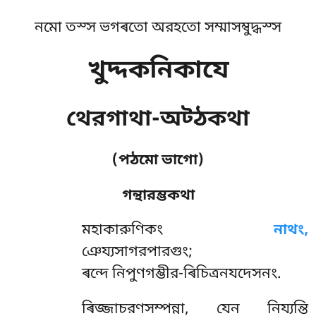
নমো তস্স ভগৰতো অরহতো সম্মাসম্বুদ্ধস্স
খুদ্দকনিকাযে
থেরগাথা-অট্ঠকথা
(পঠমো ভাগো)
গন্থারম্ভকথা
মহাকারুণিকং
নাথং,
ঞেয্যসাগরপারগুং;
ৰন্দে নিপুণগম্ভীর-ৰিচিত্রনযদেসনং.
ৰিজ্জাচরণসম্পন্না, যেন নিয্যন্তি