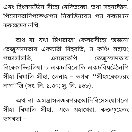
এৰং হিংসনট্ঠেন সীহো ৰেদিতব্বো. তথা সহনট্ঠেন.
পিসোদরাদিপক্খেপেন নিরুত্তিনযেন পন
ৰুচ্চমানে
ৰত্তব্বমেৰ নত্থি.
অথ ৰা যথা মিগরাজা কেসরসীহো অত্তনো
তেজুস্সদতায একচারী ৰিহরতি, ন কঞ্চি সহাযং
পচ্চাসীসতি, এৰমেতেপি তেজুস্সদতায
ৰিৰেকাভিরতিযা চ একচারিনোতি একচরিযট্ঠেনপি
সীহা ৰিযাতি সীহা, তেনাহ – ভগৰা ‘‘সীহংৰেকচরং
নাগ’’ন্তি (সং. নি. ১.৩০; সু. নি. ১৬৮).
অথ
ৰা অসন্তাসনজৰপরক্কমাদিৰিসেসযোগতো
সীহা ৰিযাতি সীহা, এতে মহাথেরা. ৰুত্তঞ্হেতং
ভগৰতা –