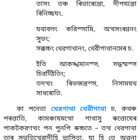
তাসং তঞ্চ ৰিভাৰেন্তো, দীপযন্তো
ৰিনিচ্ছযং.
যথাবলং করিস্সামি, অত্থসংৰণ্ণনং
সুভং;
সক্কচ্চং থেরগাথানং, থেরীগাথানমেৰ চ.
ইতি আকঙ্খমানস্স, সদ্ধম্মস্স
চিরট্ঠিতিং;
তদত্থং ৰিভজন্তস্স, নিসামযথ
সাধৰোতি.
কা পনেতা
থেরগাথা থেরীগাথা
চ, কথঞ্চ
পৰত্তাতি, কামঞ্চাযমত্থো গাথাসু ৰুত্তোযেৰ
পাকটকরণত্থং পন পুনপি ৰুচ্চতে – তত্থ থেরগাথা
তাৰ সুভূতিত্থেরাদীহি ভাসিতা. যা হি তে অত্তনা