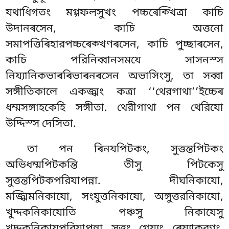
যথাধিগতং মগ্গফলসুখং পচ্চৰেক্খিত্ৰা কাচি
উদানৰসেন, কাচি অত্তনো
সমাপত্তিৰিহারপচ্চৰেক্খণৰসেন, কাচি পুচ্ছাৰসেন,
কাচি পরিনিব্বানসমযে সাসনস্স
নিয্যানিকভাৰৰিভাৰনৰসেন অভাসিংসু, তা সব্বা
সঙ্গীতিকালে একজ্ঝং কত্ৰা ‘‘থেরগাথা’’ইচ্চেৰ
ধম্মসঙ্গাহকেহি সঙ্গীতা. থেরীগাথা পন থেরিযো
উদ্দিস্স দেসিতা.
তা পন ৰিনযপিটকং, সুত্তন্তপিটকং
অভিধম্মপিটকন্তি তীসু পিটকেসু
সুত্তন্তপিটকপরিযাপন্না. দীঘনিকাযো,
মজ্ঝিমনিকাযো, সংযুত্তনিকাযো, অঙ্গুত্তরনিকাযো,
খুদ্দকনিকাযোতি
পঞ্চসু নিকাযেসু
খুদ্দকনিকাযপরিযাপন্না, সুত্তং, গেয্যং, ৰেয্যাকরণং,