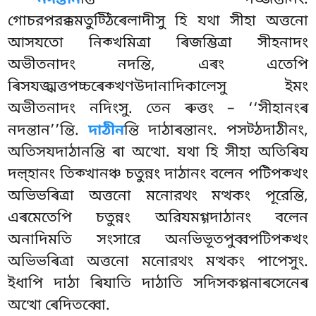
গোচরপরক্কমতুট্ঠিৰেলাদীসু হি যথা সীহা অত্তনো
আসযতো নিক্খমিত্ৰা ৰিজম্ভিত্ৰা সীহনাদং
অভীতনাদং নদন্তি, এৰং এতেপি
ৰিসযজ্ঝত্তপচ্চৰেক্খণউদানাদিকালেসু ইমং
অভীতনাদং নদিংসু. তেন ৰুত্তং – ‘‘সীহানংৰ
নদন্তান’’ন্তি.
দাঠীন
ন্তি দাঠাৰন্তানং. পসট্ঠদাঠীনং,
অতিসযদাঠানন্তি ৰা অত্থো. যথা হি সীহা অতিৰিয
দল়্হানং তিক্খানঞ্চ চতুন্নং দাঠানং বলেন পটিপক্খং
অভিভৰিত্ৰা অত্তনো মনোরথং মত্থকং পূরেন্তি,
এৰমেতেপি চতুন্নং অরিযমগ্গদাঠানং বলেন
অনাদিমতি সংসারে অনভিভূতপুব্বপটিপক্খং
অভিভৰিত্ৰা অত্তনো মনোরথং মত্থকং পাপেসুং.
ইধাপি দাঠা ৰিযাতি দাঠাতি সদিসকপ্পনাৰসেনেৰ
অত্থো ৰেদিতব্বো.