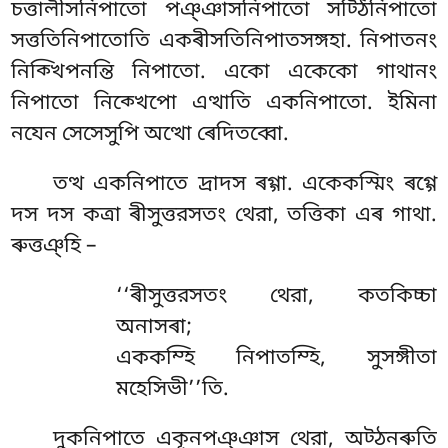
চত্তালীসনিপাতো পঞ্ঞাসনিপাতো সট্ঠিনিপাতো
সত্ততিনিপাতোতি একৰীসতিনিপাতসঙ্গহা. নিপাতনং
নিক্খিপনন্তি নিপাতো. একো একেকো গাথানং
নিপাতো নিক্খেপো এত্থাতি একনিপাতো. ইমিনা
নযেন সেসেসুপি অত্থো ৰেদিতব্বো.
তত্থ একনিপাতে দ্ৰাদস ৰগ্গা. একেকস্মিং ৰগ্গে
দস দস কত্ৰা ৰীসুত্তরসতং থেরা, তত্তিকা এৰ গাথা.
ৰুত্তঞ্হি –
‘‘ৰীসুত্তরসতং থেরা, কতকিচ্চা
অনাসৰা;
এককম্হি নিপাতম্হি, সুসঙ্গীতা
মহেসিভী’’তি.
দুকনিপাতে একূনপঞ্ঞাস থেরা, অট্ঠনৰুতি