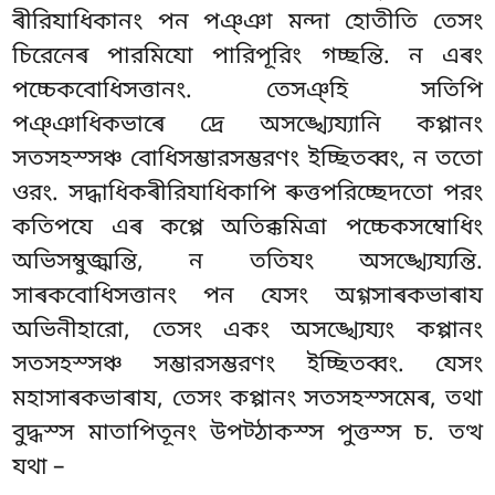
ৰীরিযাধিকানং পন পঞ্ঞা মন্দা হোতীতি তেসং
চিরেনেৰ পারমিযো পারিপূরিং গচ্ছন্তি. ন এৰং
পচ্চেকবোধিসত্তানং. তেসঞ্হি সতিপি
পঞ্ঞাধিকভাৰে দ্ৰে অসঙ্খ্যেয্যানি কপ্পানং
সতসহস্সঞ্চ বোধিসম্ভারসম্ভরণং ইচ্ছিতব্বং, ন ততো
ওরং. সদ্ধাধিকৰীরিযাধিকাপি ৰুত্তপরিচ্ছেদতো পরং
কতিপযে এৰ কপ্পে অতিক্কমিত্ৰা পচ্চেকসম্বোধিং
অভিসম্বুজ্ঝন্তি, ন ততিযং অসঙ্খ্যেয্যন্তি.
সাৰকবোধিসত্তানং পন যেসং অগ্গসাৰকভাৰায
অভিনীহারো, তেসং একং অসঙ্খ্যেয্যং কপ্পানং
সতসহস্সঞ্চ সম্ভারসম্ভরণং ইচ্ছিতব্বং. যেসং
মহাসাৰকভাৰায, তেসং কপ্পানং সতসহস্সমেৰ, তথা
বুদ্ধস্স মাতাপিতূনং উপট্ঠাকস্স পুত্তস্স চ. তত্থ
যথা –