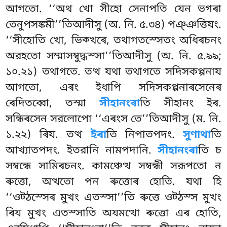
আগতো. ‘‘অথ খো সীহো সেনাপতি যেন ভগৰা
তেনুপসঙ্কমী’’তিআদীসু (অ. নি. ৫.৩৪) পঞ্ঞত্তিযং.
‘‘সীহোতি খো, ভিক্খৰে, তথাগতস্সেতং
অধিৰচনং
অরহতো সম্মাসম্বুদ্ধস্সা’’তিআদীসু (অ. নি. ৫.৯৯;
১০.২১) তথাগতে. তত্থ যথা তথাগতে সদিসকপ্পনায
আগতো, এৰং ইধাপি সদিসকপ্পনাৰসেনেৰ
ৰেদিতব্বো, তস্মা
সীহানংৰা
তি সীহানং ইৰ.
সন্ধিৰসেন সরলোপো ‘‘এৰংস তে’’তিআদীসু (ম. নি.
১.২২) ৰিয. তত্থ
ইৰা
তি নিপাতপদং.
সুণাথা
তি
আখ্যাতপদং. ইতরানি নামপদানি.
সীহানংৰা
তি চ
সম্বন্ধে সামিৰচনং. কামঞ্চেত্থ সম্বন্ধী সরূপতো ন
ৰুত্তো, অত্থতো
পন ৰুত্তোৰ হোতি. যথা হি
‘‘ওট্ঠস্সেৰ মুখং এতস্সা’’তি ৰুত্তে ওট্ঠস্স মুখং
ৰিয মুখং এতস্সাতি অযমত্থো ৰুত্তো এৰ হোতি,