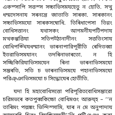
একস্সাপি সত্তস্স সচ্চাভিসমযহেতু ন হোতি. সত্থু
ধম্মদেসনায সৰনন্তে জাতাতি সাৰকা. সাৰকানং
সচ্চাভিসমযো সাৰকসম্বোধি. তিৰিধাপেসা
তিণ্ণং
বোধিসত্তানং যথাসকং আগমনীযপটিপদায
মত্থকপ্পত্তিযা সতিপট্ঠানাদীনং সত্ততিংসায
বোধিপক্খিযধম্মানং ভাৰনাপারিপূরীতি ৰেদিতব্বা
ইতরাভিসমযানং তদৰিনাভাৰতো. ন হি
সচ্ছিকিরিযাভিসমযেন ৰিনা ভাৰনাভিসমযো
সম্ভৰতি, সতি চ ভাৰনাভিসমযে পহানাভিসমযো
পরিঞ্ঞাভিসমযো চ সিদ্ধোযেৰ হোতীতি.
যদা হি মহাবোধিসত্তো পরিপূরিতবোধিসম্ভারো
চরিমভৰে কতপুব্বকিচ্চো বোধিমণ্ডং আরুয্হ – ‘‘ন
তাৰিমং পল্লঙ্কং ভিন্দিস্সামি, যাৰ ন মে অনুপাদায