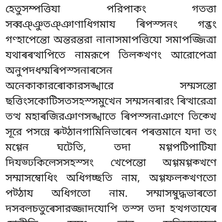
হেতুসম্পত্তিযা
পরিপাকং গতত্তা
সব্বঞ্ঞুতঞ্ঞাণাধিগমায ৰিপস্সনং গব্ভং
গণ্হাপেন্তো অন্তরন্তরা নানাসমাপত্তিযো সমাপজ্জিত্ৰা
যথাৰৰত্থাপিতে নামরূপে তিলক্খণং আরোপেত্ৰা
অনুপদধম্মৰিপস্সনাৰসেন
অনেকাকারৰোকারসঙ্খারে সম্মসন্তো
ছত্তিংসকোটিসতসহস্সমুখেন সম্মসনৰারং ৰিত্থারেত্ৰা
তত্থ মহাৰজিরঞাণসঙ্খাতে ৰিপস্সনাঞাণে তিক্খে
সূরে পসন্নে ৰুট্ঠানগামিনিভাৰেন পৰত্তমানে যদা তং
মগ্গেন ঘটেতি, তদা মগ্গপটিপাটিযা
দিযড্ঢকিলেসসহস্সং খেপেন্তো অগ্গমগ্গক্খণে
সম্মাসম্বোধিং অধিগচ্ছতি নাম, অগ্গফলক্খণতো
পট্ঠায
অধিগতো নাম. সম্মাসম্বুদ্ধভাৰতো
দসবলচতুৰেসারজ্জাদযোপি তস্স তদা হত্থগতাযেৰ