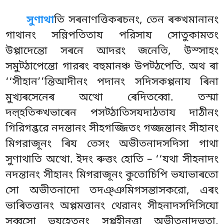
সুণাথা
তি
সৰনাণত্তিকৰচনং, তেন ৰক্খমানানং
গাথানং সন্নিপতিতায পরিসায সোতুকামতং
উপ্পাদেন্তো সৰনে আদরং জনেতি, উস্সাহং
সমুট্ঠাপেন্তো গারৰং বহুমানঞ্চ উপট্ঠপেতি. অথ ৰা
‘‘সীহান’’ন্তিআদীনং
পদানং সদিসকপ্পনায ৰিনা
মুখ্যৰসেনেৰ অত্থো ৰেদিতব্বো. তস্মা
দল়্হতিক্খভাৰেন পসট্ঠাতিসযদাঠতায দাঠীনং
গিরিগব্ভরে নদন্তানং সীহগজ্জিতং গজ্জন্তানং সীহানং
মিগরাজূনং ৰিয তেসং অভীতনাদসদিসা গাথা
সুণাথাতি অত্থো. ইদং ৰুত্তং হোতি – ‘‘যথা সীহনাদং
নদন্তানং সীহানং মিগরাজূনং কুতোচিপি ভযাভাৰতো
সো অভীতনাদো তদঞ্ঞমিগসন্তাসকরো, এৰং
ভাৰিতত্তানং অপ্পমত্তানং থেরানং সীহনাদসদিসিযো
সব্বসো ভযহেতূনং সুপ্পহীনত্তা অভীতনাদভূতা,