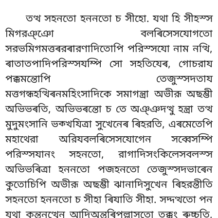
তত্থ সহনতো হননতো চ সীহো. যথা হি সীহস্স
মিগরঞ্ঞো বলৰিসেসযোগতো
সরভমিগমত্তৰরৰারণাদিতোপি পরিস্সযো নাম নত্থি,
ৰাতাতপাদিপরিস্সযম্পি সো সহতিযেৰ, গোচরায
পক্কমন্তোপি তেজুস্সদতায
মত্তগন্ধহত্থিৰনমহিংসাদিকে সমাগন্ত্ৰা অভীরূ অছম্ভী
অভিভৰতি, অভিভৰন্তো চ তে অঞ্ঞদত্থু হন্ত্ৰা তত্থ
মুদুমংসানি ভক্খযিত্ৰা সুখেনেৰ ৰিহরতি, এৰমেতেপি
মহাথেরা অরিযবলৰিসেসযোগেন সব্বেসম্পি
পরিস্সযানং সহনতো, রাগাদিসংকিলেসবলস্স
অভিভৰিত্ৰা হননতো পজহনতো তেজুস্সদভাৰেন
কুতোচিপি অভীরূ অছম্ভী ঝানাদিসুখেন ৰিহরন্তীতি
সহনতো হননতো চ সীহা ৰিযাতি সীহা. সদ্দত্থতো পন
যথা কন্তনত্থেন আদিঅন্তৰিপল্লাসতো তক্কং ৰুচ্চতি,