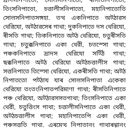
দ্ৰাদসনিপাতো, সোল়সনিপাতো, ৰীসতিনিপাতো,
তিংসনিপাতো, চত্তালীসনিপাতো, মহানিপাতোতি
সোল়সনিপাতসঙ্গহা. তত্থ একনিপাতে অট্ঠারস
থেরিযো, অট্ঠারসেৰ গাথা; দুকনিপাতে দস থেরিযো,
ৰীসতি গাথা; তিকনিপাতে অট্ঠ থেরিযো, চতুৰীসতি
গাথা; চতুক্কনিপাতে একা থেরী, চতস্সো গাথা;
পঞ্চকনিপাতে দ্ৰাদস থেরিযো সট্ঠি গাথা;
ছক্কনিপাতে অট্ঠ থেরিযো অট্ঠচত্তালীস গাথা;
সত্তনিপাতে তিস্সো থেরিযো, একৰীসতি গাথা; অট্ঠ
নিপাততো পট্ঠায যাৰ সোল়সনিপাতা একেকা
থেরিযো তংতংনিপাতপরিমাণা গাথা; ৰীসতিনিপাতে
পঞ্চ থেরিযো, অট্ঠারসসতগাথা; তিংসনিপাতে একা
থেরী, চতুত্তিংস গাথা; চত্তালীসনিপাতে একা থেরী,
অট্ঠচত্তালীস গাথা; মহানিপাতেপি একা থেরী,
পঞ্চসত্ততি গাথা. এৰমেত্থ নিপাতানং গাথাৰগ্গানং