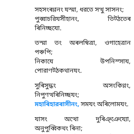
সহসংৰণ্ণনং যস্মা, ধরতে সত্থু সাসনং;
পুব্বাচরিযসীহানং, তিট্ঠতেৰ
ৰিনিচ্ছযো.
তস্মা
তং অৰলম্বিত্ৰা, ওগাহেত্ৰান
পঞ্চপি;
নিকাযে উপনিস্সায,
পোরাণট্ঠকথানযং.
সুৰিসুদ্ধং অসংকিণ্ণং,
নিপুণত্থৰিনিচ্ছযং;
মহাৰিহারৰাসীনং,
সমযং অৰিলোমযং.
যাসং অত্থো দুৰিঞ্ঞেয্যো,
অনুপুব্বিকথং ৰিনা;