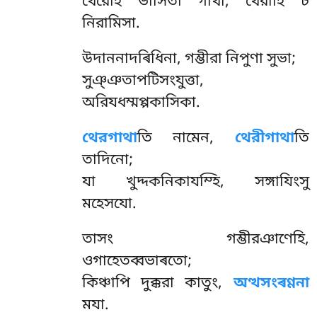
থেরেহি ভাসিতা গাথা, থেরীহি চ
নিরামিসা.
উদাননাদৰিধিনা, গম্ভীরা নিপুণা সুভা;
সুঞ্ঞতাপটিসংযুত্তা,
অরিযধম্মপ্পকাসিকা.
থেরগাথা
তি নামেন,
থেরীগাথা
তি
তাদিনো;
যা খুদ্দকনিকাযম্হি, সঙ্গাযিংসু
মহেসযো.
তাসং
গম্ভীরঞাণেহি,
ওগাহেতব্বভাৰতো;
কিঞ্চাপি দুক্করা কাতুং,
অত্থসংৰণ্ণনা
মযা.