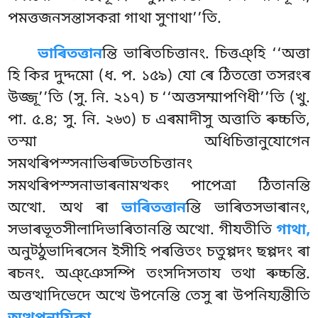
পমত্তজনসন্তাসকরা গাথা সুণাথা’’তি.
ভাৰিতত্তান
ন্তি ভাৰিতচিত্তানং. চিত্তঞ্হি ‘‘অত্তা
হি কির দুদ্দমো (ধ. প. ১৫৯) যো ৰে ঠিতত্তো তসরংৰ
উজ্জূ’’তি (সু. নি. ২১৭) চ ‘‘অত্তসম্মাপণিধী’’তি
(খু.
পা. ৫.৪; সু. নি. ২৬৩) চ এৰমাদীসু অত্তাতি ৰুচ্চতি,
তস্মা অধিচিত্তানুযোগেন
সমথৰিপস্সনাভিৰড্ঢিতচিত্তানং
সমথৰিপস্সনাভাৰনামত্থকং পাপেত্ৰা ঠিতানন্তি
অত্থো. অথ ৰা
ভাৰিতত্তান
ন্তি ভাৰিতসভাৰানং,
সভাৰভূতসীলাদিভাৰিতানন্তি অত্থো. গীযতীতি
গাথা,
অনুট্ঠুভাদিৰসেন ইসীহি পৰত্তিতং চতুপ্পদং ছপ্পদং ৰা
ৰচনং. অঞ্ঞেসম্পি তংসদিসতায তথা ৰুচ্চন্তি.
অত্তত্থাদিভেদে অত্থে উপনেন্তি তেসু ৰা উপনিয্যন্তীতি