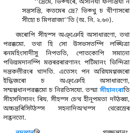
‘‘দ্ৰেমে, ভিক্খৰে, অসনিযা ফলন্তিযা ন
সন্তসন্তি, কতমেৰ দ্ৰে? ভিক্খু চ খীণাসৰো
সীহো চ মিগরাজা’’তি (অ. নি. ২.৬০).
জৰোপি সীহস্স অঞ্ঞেহি অসাধারণো, তথা
পরক্কমো. তথা হি সো উসভসতম্পি লঙ্ঘিত্ৰা
ৰনমহিংসাদীসু নিপততি, পোতকোপি সমানো
পভিন্নমদানম্পি মত্তৰরৰারণানং পটিমানং ভিন্দিত্ৰা
দন্তকল়ীরংৰ খাদতি. এতেসং পন অরিযমগ্গজৰো
ইদ্ধিজৰো চ অঞ্ঞেহি অসাধারণো,
সম্মপ্পধানপরক্কমো চ নিরতিসযো. তস্মা
সীহানংৰা
তি
সীহসদিসানং ৰিয. সীহস্স চেত্থ হীনূপমতা দট্ঠব্বা,
অচ্চন্তৰিসিট্ঠস্স সহনাদিঅত্থস্স থেরেস্ৰেৰ
লব্ভনতো.
নদন্তান
ন্তি গজ্জন্তানং.