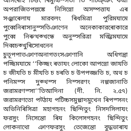
আসৰেহি চিত্তং ৰিমুচ্চিস্সতী’’তি পটিঞ্ঞং কত্ৰা
অপরাজিতপল্লঙ্কে নিসিন্নো অসম্পত্তায এৰ
সঞ্ঝাৰেলায মারবলং ৰিধমিত্ৰা পুরিমযামে
পুব্বেনিৰাসানুস্সতিঞাণেন অনেকাকারৰোকারে
পুব্বে নিৰুত্থক্খন্ধে অনুস্সরিত্ৰা মজ্ঝিমযামে
দিব্বচক্খুৰিসোধনেন
চুতূপপাতঞাণঅনাগতংসঞাণানি অধিগন্ত্ৰা
পচ্ছিমযামে ‘‘কিচ্ছং ৰতাযং লোকো আপন্নো জাযতি
চ জীযতি চ মীযতি চ চৰতি চ উপপজ্জতি চ, অথ চ
পনিমস্স দুক্খস্স নিস্সরণং নপ্পজানাতি
জরামরণস্সা’’তিআদিনা (দী. নি. ২.৫৭)
জরামরণতো পট্ঠায পটিচ্চসমুপ্পাদমুখেন ৰিপস্সনং
অভিনিৰিসিত্ৰা মহাগহনং ছিন্দিতুং নিসদসিলাযং
ফরসুং নিসেন্তো ৰিয কিলেসগহনং ছিন্দিতুং
লোকনাথো ঞাণফরসুং তেজেন্তো বুদ্ধভাৰায