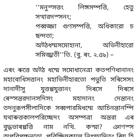
‘‘মনুস্সত্তং
লিঙ্গসম্পত্তি, হেতু
সত্থারদস্সনং;
পব্বজ্জা গুণসম্পত্তি, অধিকারো চ
ছন্দতা;
অট্ঠধম্মসমোহানা, অভিনীহারো
সমিজ্ঝতী’’তি. (বু. ৰং. ২.৫৯) –
এৰং ৰুত্তে অট্ঠ ধম্মে সমোধানেত্ৰা কতপণিধানানং
মহাবোধিসত্তানং মহাভিনীহারতো পভুতি সৰিসেসং
দানাদীসু যুত্তপ্পযুত্তানং দিৰসে দিৰসে
ৰেস্সন্তরদানসদিসং মহাদানং দেন্তানং
তদনুরূপসীলাদিকে সব্বপারমিধম্মে আচিনন্তানম্পি
যথাৰুত্তকালপরিচ্ছেদং অসম্পত্ৰা অন্তরা এৰ
বুদ্ধভাৰপ্পত্তি নাম নত্থি. কস্মা? ঞাণস্স
অপরিপচ্চনতো. পরিচ্ছিন্নকালে নিপ্ফাদিতং ৰিয হি