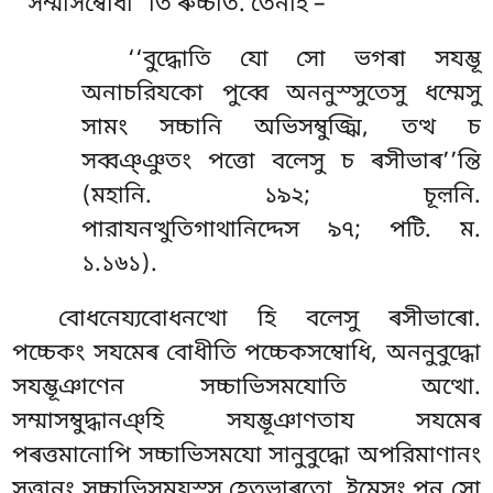
‘‘সম্মাসম্বোধী’’তি ৰুচ্চতি. তেনাহ –
‘‘বুদ্ধোতি
যো সো ভগৰা সযম্ভূ
অনাচরিযকো পুব্বে অননুস্সুতেসু ধম্মেসু
সামং সচ্চানি অভিসম্বুজ্ঝি, তত্থ চ
সব্বঞ্ঞুতং পত্তো বলেসু চ ৰসীভাৰ’’ন্তি
(মহানি. ১৯২; চূল়নি.
পারাযনত্থুতিগাথানিদ্দেস ৯৭; পটি. ম.
১.১৬১).
বোধনেয্যবোধনত্থো
হি বলেসু ৰসীভাৰো.
পচ্চেকং সযমেৰ বোধীতি পচ্চেকসম্বোধি, অননুবুদ্ধো
সযম্ভূঞাণেন সচ্চাভিসমযোতি অত্থো.
সম্মাসম্বুদ্ধানঞ্হি সযম্ভূঞাণতায সযমেৰ
পৰত্তমানোপি সচ্চাভিসমযো সানুবুদ্ধো অপরিমাণানং
সত্তানং সচ্চাভিসমযস্স হেতুভাৰতো. ইমেসং পন সো