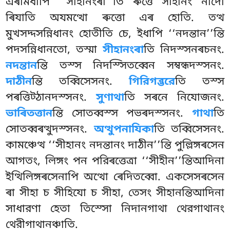
এৰমিধাপি ‘‘সীহানংৰা’’তি ৰুত্তে সীহানং নাদো
ৰিযাতি অযমত্থো ৰুত্তো এৰ হোতি. তত্থ
মুখসদ্দসন্নিধানং হোতীতি চে, ইধাপি ‘‘নদন্তান’’ন্তি
পদসন্নিধানতো, তস্মা
সীহানংৰা
তি নিদস্সনৰচনং.
নদন্তান
ন্তি তস্স নিদস্সিতব্বেন সম্বন্ধদস্সনং.
দাঠীন
ন্তি তব্বিসেসনং.
গিরিগব্ভরে
তি তস্স
পৰত্তিট্ঠানদস্সনং.
সুণাথা
তি সৰনে নিযোজনং.
ভাৰিতত্তান
ন্তি সোতব্বস্স পভৰদস্সনং.
গাথা
তি
সোতব্বৰত্থুদস্সনং.
অত্থুপনাযিকা
তি তব্বিসেসনং.
কামঞ্চেত্থ ‘‘সীহানং নদন্তানং দাঠীন’’ন্তি পুল্লিঙ্গৰসেন
আগতং, লিঙ্গং পন পরিৰত্তেত্ৰা ‘‘সীহীন’’ন্তিআদিনা
ইত্থিলিঙ্গৰসেনাপি অত্থো ৰেদিতব্বো. একসেসৰসেন
ৰা সীহা চ সীহিযো চ সীহা, তেসং সীহানন্তিআদিনা
সাধারণা হেতা তিস্সো নিদানগাথা থেরগাথানং
থেরীগাথানঞ্চাতি.