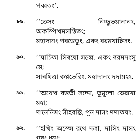
পব্বতং’.
.
৮৯
‘‘তেসং নিচ্ছুভমানানং,
অকম্পিত্থমসণ্ঠিতং;
মহাদানং পৰত্তেতুং, একং ৰরমযাচিসং.
.
৯০
‘‘যাচিতা
সিৰযো সব্বে, একং ৰরমদংসু
মে;
সাৰযিত্ৰা কণ্ণভেরিং, মহাদানং দদামহং.
.
৯১
‘‘অথেত্থ ৰত্ততী সদ্দো, তুমুলো ভেরৰো
মহা;
দানেনিমং নীহরন্তি, পুন দানং দদাতযং.
.
৯২
‘‘হত্থিং
অস্সে রথে দত্ৰা, দাসিং দাসং
গৰং ধনং;