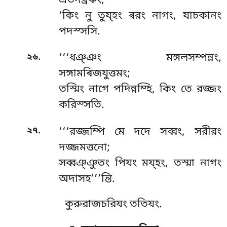
এতদব্রৰুং;
‘কিং নু তুয্হং ৰরং নাগং, যাচকানং
পদস্সসি.
.
২৬
‘‘‘ধঞ্ঞং
মঙ্গলসম্পন্নং,
সঙ্গামৰিজযুত্তমং;
তস্মিং নাগে পদিন্নম্হি, কিং তে রজ্জং
করিস্সতি.
.
২৭
‘‘‘রজ্জম্পি মে দদে সব্বং, সরীরং
দজ্জমত্তনো;
সব্বঞ্ঞুতং পিযং ময্হং, তস্মা নাগং
অদাসহ’’’ন্তি.
কুরুরাজচরিযং ততিযং.