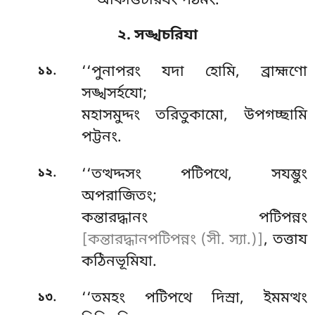
অকিত্তিচরিযং পঠমং.
২. সঙ্খচরিযা
.
১১
‘‘পুনাপরং
যদা হোমি, ব্রাহ্মণো
সঙ্খসৰ্হযো;
মহাসমুদ্দং তরিতুকামো, উপগচ্ছামি
পট্টনং.
.
১২
‘‘তত্থদ্দসং পটিপথে, সযম্ভুং
অপরাজিতং;
কন্তারদ্ধানং পটিপন্নং
[কন্তারদ্ধানপটিপন্নং (সী. স্যা.)]
, তত্তায
কঠিনভূমিযা.
.
১৩
‘‘তমহং পটিপথে দিস্ৰা, ইমমত্থং