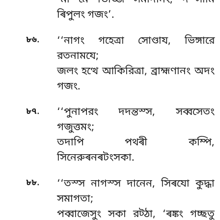
‘মা মে ভিজ্জি সমাদানং, দস্সামি
ৰিপুলং গজং’.
.
৮৬
‘‘নাগং গহেত্ৰা সোণ্ডায, ভিঙ্গারে
রতনামযে;
জলং হত্থে আকিরিত্ৰা, ব্রাহ্মণানং অদং
গজং.
.
৮৭
‘‘পুনাপরং দদন্তস্স, সব্বসেতং
গজুত্তমং;
তদাপি পথৰী কম্পি,
সিনেরুৰনৰটংসকা.
.
৮৮
‘‘তস্স নাগস্স দানেন, সিৰযো কুদ্ধা
সমাগতা;
পব্বাজেসুং সকা রট্ঠা, ‘ৰঙ্কং গচ্ছতু