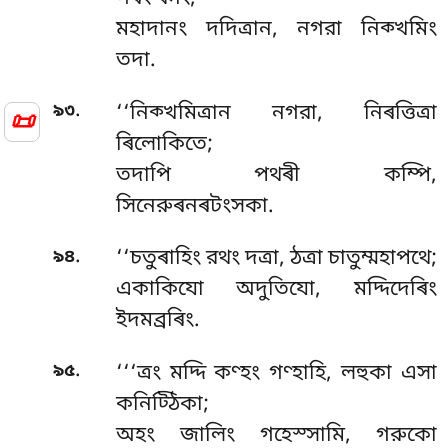
মহাদানং দদিত্ৰান, নগরা নিক্খমিং
তদা.
.
৯৩
‘‘নিক্খমিত্ৰান
নগরা, নিৰত্তিত্ৰা
📜
ৰিলোকিতে;
তদাপি পথৰী কম্পি,
সিনেরুৰনৰটংসকা.
.
৯৪
‘‘চতুৰাহিং রথং দত্ৰা, ঠত্ৰা চাতুম্মহাপথে;
একাকিযো অদুতিযো, মদ্দিদেৰিং
ইদমব্রৰিং.
.
৯৫
‘‘‘ত্ৰং মদ্দি কণ্হং গণ্হাহি, লহুকা এসা
কনিট্ঠিকা;
অহং জালিং গহেস্সামি, গরুকো