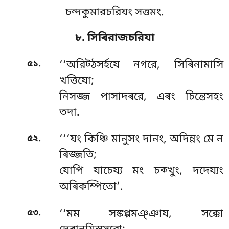
চন্দকুমারচরিযং সত্তমং.
৮. সিৰিরাজচরিযা
.
৫১
‘‘অরিট্ঠসৰ্হযে নগরে, সিৰিনামাসি
খত্তিযো;
নিসজ্জ পাসাদৰরে, এৰং চিন্তেসহং
তদা.
.
৫২
‘‘‘যং কিঞ্চি মানুসং দানং, অদিন্নং মে ন
ৰিজ্জতি;
যোপি যাচেয্য মং চক্খুং, দদেয্যং
অৰিকম্পিতো’.
.
৫৩
‘‘মম সঙ্কপ্পমঞ্ঞায, সক্কো