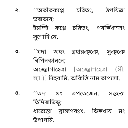
.
২
‘‘অতীতকপ্পে চরিতং, ঠপযিত্ৰা
ভৰাভৰে;
ইমম্হি কপ্পে চরিতং, পৰক্খিস্সং
সুণোহি মে.
.
৩
‘‘যদা অহং ব্রহারঞ্ঞে, সুঞ্ঞে
ৰিপিনকাননে;
অজ্ঝোগাহেত্ৰা
[অজ্ঝোগহেত্ৰা (সী.
স্যা.)]
ৰিহরামি, অকিত্তি নাম তাপসো.
.
৪
‘‘তদা
মং তপতেজেন, সন্তত্তো
তিদিৰাভিভূ;
ধারেন্তো ব্রাহ্মণৰণ্ণং, ভিক্খায মং
উপাগমি.