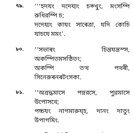
.
৭৯
‘‘‘হদযং
দদেয্যং চক্খুং, মংসম্পি
রুধিরম্পি চ;
দদেয্যং কাযং সাৰেত্ৰা, যদি কোচি
যাচযে মমং’.
.
৮০
‘‘সভাৰং চিন্তযন্তস্স,
অকম্পিতমসণ্ঠিতং;
অকম্পি তত্থ পথৰী,
সিনেরুৰনৰটংসকা.
.
৮১
‘‘অন্ৰদ্ধমাসে পন্নরসে, পুণ্ণমাসে
উপোসথে;
পচ্চযং নাগমারুয্হ, দানং দাতুং
উপাগমিং.