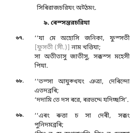
সিৰিরাজচরিযং অট্ঠমং.
৯. ৰেস্সন্তরচরিযা
.
৬৭
‘‘যা
মে অহোসি জনিকা, ফুস্সতী
[ফুসতী (সী.)]
নাম খত্তিযা;
সা অতীতাসু জাতীসু, সক্কস্স মহেসী
পিযা.
.
৬৮
‘‘তস্সা আযুক্খযং ঞত্ৰা, দেৰিন্দো
এতদব্রৰি;
‘দদামি তে দস ৰরে, ৰরভদ্দে যদিচ্ছসি’.
.
৬৯
‘‘এৰং ৰুত্তা চ সা দেৰী, সক্কং
পুনিদমব্রৰি;