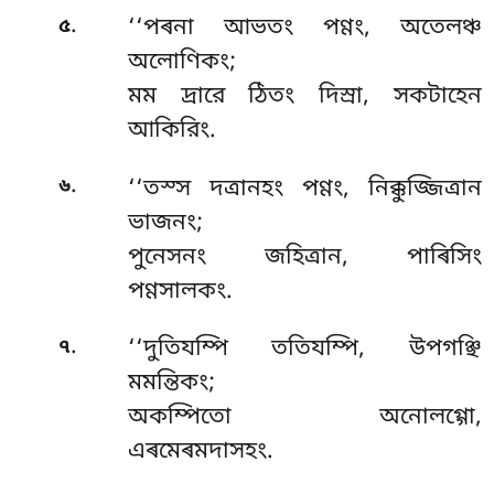
.
৫
‘‘পৰনা আভতং পণ্ণং, অতেলঞ্চ
অলোণিকং;
মম দ্ৰারে ঠিতং দিস্ৰা, সকটাহেন
আকিরিং.
.
৬
‘‘তস্স দত্ৰানহং পণ্ণং, নিক্কুজ্জিত্ৰান
ভাজনং;
পুনেসনং জহিত্ৰান, পাৰিসিং
পণ্ণসালকং.
.
৭
‘‘দুতিযম্পি
ততিযম্পি, উপগঞ্ছি
মমন্তিকং;
অকম্পিতো অনোলগ্গো,
এৰমেৰমদাসহং.