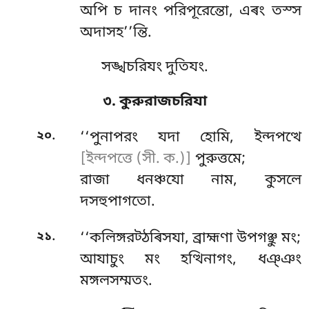
অপি চ দানং পরিপূরেন্তো, এৰং তস্স
অদাসহ’’ন্তি.
সঙ্খচরিযং দুতিযং.
৩. কুরুরাজচরিযা
.
২০
‘‘পুনাপরং যদা হোমি, ইন্দপত্থে
[ইন্দপত্তে (সী. ক.)]
পুরুত্তমে;
রাজা ধনঞ্চযো নাম, কুসলে
দসহুপাগতো.
.
২১
‘‘কলিঙ্গরট্ঠৰিসযা, ব্রাহ্মণা উপগঞ্ছু মং;
আযাচুং মং হত্থিনাগং, ধঞ্ঞং
মঙ্গলসম্মতং.