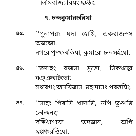
নিমিরাজচরিযং ছট্ঠং.
৭. চন্দকুমারচরিযা
.
৪৫
‘‘পুনাপরং
যদা হোমি, একরাজস্স
অত্রজো;
নগরে পুপ্ফৰতিযা, কুমারো চন্দসৰ্হযো.
.
৪৬
‘‘তদাহং
যজনা মুত্তো, নিক্খন্তো
যঞ্ঞৰাটতো;
সংৰেগং জনযিত্ৰান, মহাদানং পৰত্তযিং.
.
৪৭
‘‘নাহং পিৰামি খাদামি, নপি ভুঞ্জামি
ভোজনং;
দক্খিণেয্যে অদত্ৰান, অপি
ছপ্পঞ্চরত্তিযো.