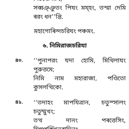
সব্বঞ্ঞুতং পিযং ময্হং, তস্মা দেমি
ৰরং ধন’’ন্তি.
মহাগোৰিন্দচরিযং পঞ্চমং.
৬. নিমিরাজচরিযা
.
৪০
‘‘পুনাপরং যদা হোমি, মিথিলাযং
পুরুত্তমে;
নিমি নাম মহারাজা, পণ্ডিতো
কুসলত্থিকো.
.
৪১
‘‘তদাহং মাপযিত্ৰান, চতুস্সালং
চতুম্মুখং;
তত্থ দানং পৰত্তেসিং,