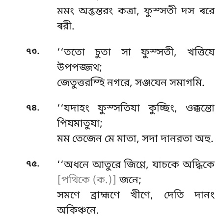
মমং অব্ভন্তরং কত্ৰা, ফুস্সতী দস ৰরে
ৰরী.
.
৭৩
‘‘ততো চুতা সা ফুস্সতী, খত্তিযে
উপপজ্জথ;
জেতুত্তরম্হি নগরে, সঞ্জযেন সমাগমি.
.
৭৪
‘‘যদাহং ফুস্সতিযা কুচ্ছিং, ওক্কন্তো
পিযমাতুযা;
মম তেজেন মে মাতা, সদা দানরতা অহু.
.
৭৫
‘‘অধনে আতুরে জিণ্ণে, যাচকে অদ্ধিকে
[পথিকে (ক.)]
জনে;
সমণে ব্রাহ্মণে খীণে, দেতি দানং
অকিঞ্চনে.