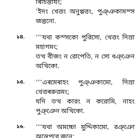
ৰিচিন্তযিং;
‘ইদং খেত্তং অনুপ্পত্তং, পুঞ্ঞকামস্স
জন্তুনো.
.
১৪
‘‘‘যথা কস্সকো পুরিসো, খেত্তং দিস্ৰা
মহাগমং;
তত্থ বীজং ন রোপেতি, ন সো ধঞ্ঞেন
অত্থিকো.
.
১৫
‘‘‘এৰমেৰাহং
পুঞ্ঞকামো, দিস্ৰা
খেত্তৰরুত্তমং;
যদি তত্থ কারং ন করোমি, নাহং
পুঞ্ঞেন অত্থিকো.
.
১৬
‘‘‘যথা অমচ্চো মুদ্দিকামো, রঞ্ঞো
অন্তেপুরে জনে;