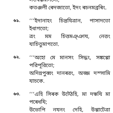
সংৰিগ্গমানসো;
কতঞ্জলী ৰেদজাতো, ইদং ৰচনমব্রৰিং.
.
৬১
‘‘‘ইদানাহং চিন্তযিত্ৰান, পাসাদতো
ইধাগতো;
ত্ৰং মম চিত্তমঞ্ঞায, নেত্তং
যাচিতুমাগতো.
.
৬২
‘‘‘অহো মে মানসং সিদ্ধং, সঙ্কপ্পো
পরিপূরিতো;
অদিন্নপুব্বং দানৰরং, অজ্জ দস্সামি
যাচকে.
.
৬৩
‘‘‘এহি সিৰক উট্ঠেহি, মা দন্ধযি মা
পৰেধযি;
উভোপি নযনং দেহি, উপ্পাটেত্ৰা