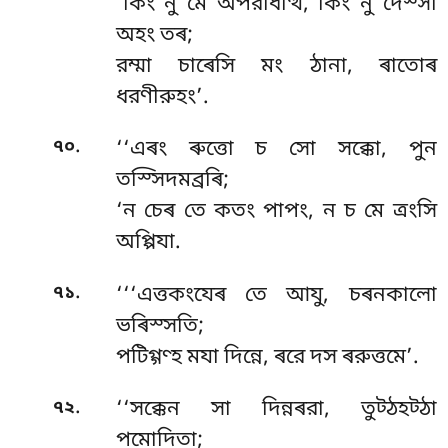
‘কিং নু মে অপরাধত্থি, কিং নু দেস্সা
অহং তৰ;
রম্মা চাৰেসি মং ঠানা, ৰাতোৰ
ধরণীরুহং’.
.
৭০
‘‘এৰং
ৰুত্তো চ সো সক্কো, পুন
তস্সিদমব্রৰি;
‘ন চেৰ তে কতং পাপং, ন চ মে ত্ৰংসি
অপ্পিযা.
.
৭১
‘‘‘এত্তকংযেৰ
তে আযু, চৰনকালো
ভৰিস্সতি;
পটিগ্গণ্হ মযা দিন্নে, ৰরে দস ৰরুত্তমে’.
.
৭২
‘‘সক্কেন
সা দিন্নৰরা, তুট্ঠহট্ঠা
পমোদিতা;