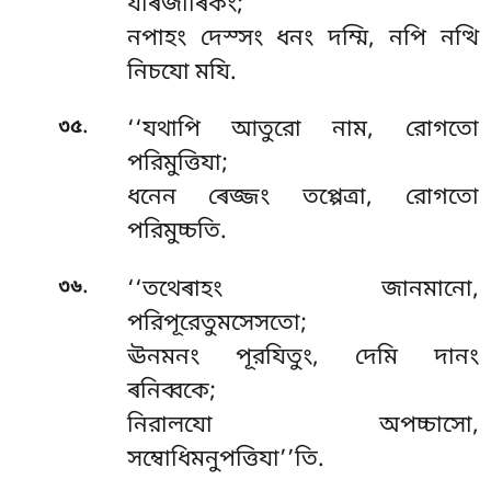
যাৰজীৰিকং;
নপাহং দেস্সং ধনং দম্মি, নপি নত্থি
নিচযো মযি.
.
৩৫
‘‘যথাপি আতুরো নাম, রোগতো
পরিমুত্তিযা;
ধনেন ৰেজ্জং তপ্পেত্ৰা, রোগতো
পরিমুচ্চতি.
.
৩৬
‘‘তথেৰাহং জানমানো,
পরিপূরেতুমসেসতো;
ঊনমনং পূরযিতুং, দেমি দানং
ৰনিব্বকে;
নিরালযো অপচ্চাসো,
সম্বোধিমনুপত্তিযা’’তি.