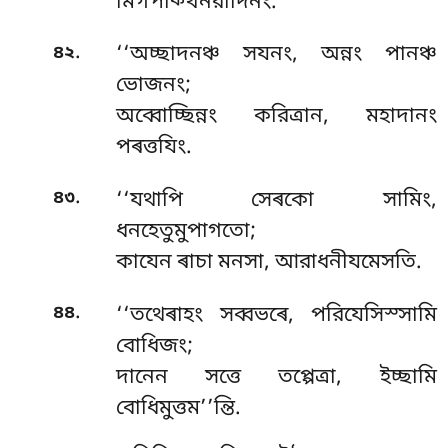
মিগপক্খিনরাদিনং.
.
৪২
‘‘অচ্ছাদনঞ্চ সযনং, অন্নং পানঞ্চ
ভোজনং;
অব্বোচ্ছিন্নং করিত্ৰান, মহাদানং
পৰত্তযিং.
.
৪৩
‘‘যথাপি সেৰকো সামিং,
ধনহেতুমুপাগতো;
কাযেন ৰাচা মনসা, আরাধনীযমেসতি.
.
৪৪
‘‘তথেৰাহং সব্বভৰে, পরিযেসিস্সামি
বোধিজং;
দানেন সত্তে তপ্পেত্ৰা, ইচ্ছামি
বোধিমুত্তম’’ন্তি.