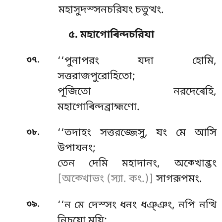
মহাসুদস্সনচরিযং চতুত্থং.
৫. মহাগোৰিন্দচরিযা
.
৩৭
‘‘পুনাপরং
যদা হোমি,
সত্তরাজপুরোহিতো;
পূজিতো নরদেৰেহি,
মহাগোৰিন্দব্রাহ্মণো.
.
৩৮
‘‘তদাহং সত্তরজ্জেসু, যং মে আসি
উপাযনং;
তেন দেমি মহাদানং, অক্খোব্ভং
[অক্খোভং (স্যা. কং.)]
সাগরূপমং.
.
৩৯
‘‘ন
মে দেস্সং ধনং ধঞ্ঞং, নপি নত্থি
নিচযো মযি;