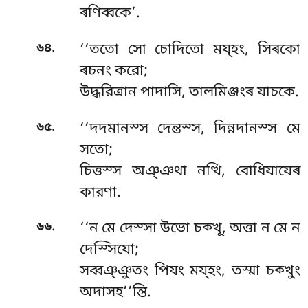
ৰণিব্বকে’.
.
৬৪
‘‘ততো
সো চোদিতো ময্হং, সিৰকো
ৰচনং করো;
উদ্ধরিত্ৰান পাদাসি, তালমিঞ্জংৰ যাচকে.
.
৬৫
‘‘দদমানস্স দেন্তস্স, দিন্নদানস্স মে
সতো;
চিত্তস্স অঞ্ঞথা নত্থি, বোধিযাযেৰ
কারণা.
.
৬৬
‘‘ন মে দেস্সা উভো চক্খূ, অত্তা ন মে ন
দেস্সিযো;
সব্বঞ্ঞুতং পিযং ময্হং, তস্মা চক্খুং
অদাসহ’’ন্তি.