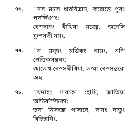
.
৭৬
‘‘দস মাসে ধারযিত্ৰান, করোন্তে পুরং
পদক্খিণং;
ৰেস্সানং ৰীথিযা মজ্ঝে, জনেসি
ফুস্সতী মমং.
.
৭৭
‘‘ন ময্হং মত্তিকং নামং, নপি
পেত্তিকসম্ভৰং;
জাতেত্থ ৰেস্সৰীথিযা, তস্মা ৰেস্সন্তরো
অহু.
.
৭৮
‘‘যদাহং দারকো হোমি, জাতিযা
অট্ঠৰস্সিকো;
তদা নিসজ্জ পাসাদে, দানং দাতুং
ৰিচিন্তযিং.