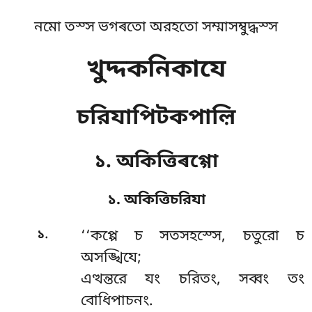
নমো তস্স ভগৰতো অরহতো সম্মাসম্বুদ্ধস্স
খুদ্দকনিকাযে
চরিযাপিটকপাল়ি
১. অকিত্তিৰগ্গো
১. অকিত্তিচরিযা
.
১
‘‘কপ্পে
চ সতসহস্সে, চতুরো চ
অসঙ্খিযে;
এত্থন্তরে যং চরিতং, সব্বং তং
বোধিপাচনং.