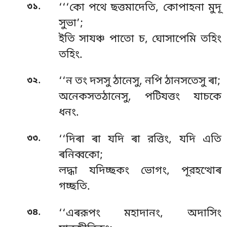
.
৩১
‘‘‘কো পথে ছত্তমাদেতি, কোপাহনা মুদূ
সুভা’;
ইতি
সাযঞ্চ পাতো চ, ঘোসাপেমি তহিং
তহিং.
.
৩২
‘‘ন তং দসসু ঠানেসু, নপি ঠানসতেসু ৰা;
অনেকসতঠানেসু, পটিযত্তং যাচকে
ধনং.
.
৩৩
‘‘দিৰা ৰা যদি ৰা রত্তিং, যদি এতি
ৰনিব্বকো;
লদ্ধা যদিচ্ছকং ভোগং, পূরহত্থোৰ
গচ্ছতি.
.
৩৪
‘‘এৰরূপং মহাদানং, অদাসিং