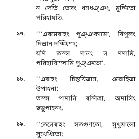
ন দেতি তেসং ধনধঞ্ঞং, মুদ্দিতো
পরিহাযতি.
.
১৭
‘‘‘এৰমেৰাহং পুঞ্ঞকামো, ৰিপুলং
দিস্ৰান দক্খিণং;
যদি তস্স দানং ন দদামি,
পরিহাযিস্সামি পুঞ্ঞতো’.
.
১৮
‘‘এৰাহং চিন্তযিত্ৰান, ওরোহিত্ৰা
উপাহনা;
তস্স পাদানি ৰন্দিত্ৰা, অদাসিং
ছত্তুপাহনং.
.
১৯
‘‘তেনেৰাহং
সতগুণতো, সুখুমালো
সুখেধিতো;