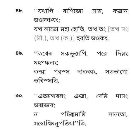
.
৪৮
‘‘যথাপি
ৰাণিজো নাম, কত্ৰান
ভণ্ডসঞ্চযং;
যত্থ লাভো মহা হোতি, তত্থ তং
[তত্থ নং
(সী.), তত্থ (ক.)]
হরতি ভণ্ডকং.
.
৪৯
‘‘তথেৰ সকভুত্তাপি, পরে দিন্নং
মহপ্ফলং;
তস্মা পরস্স দাতব্বং, সতভাগো
ভৰিস্সতি.
.
৫০
‘‘এতমত্থৰসং ঞত্ৰা, দেমি দানং
ভৰাভৰে;
ন পটিক্কমামি দানতো,
সম্বোধিমনুপত্তিযা’’তি.