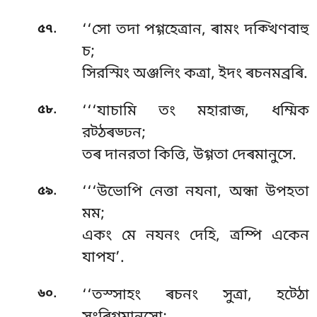
.
৫৭
‘‘সো
তদা পগ্গহেত্ৰান, ৰামং দক্খিণবাহু
চ;
সিরস্মিং অঞ্জলিং কত্ৰা, ইদং ৰচনমব্রৰি.
.
৫৮
‘‘‘যাচামি তং মহারাজ, ধম্মিক
রট্ঠৰড্ঢন;
তৰ দানরতা কিত্তি, উগ্গতা দেৰমানুসে.
.
৫৯
‘‘‘উভোপি
নেত্তা নযনা, অন্ধা উপহতা
মম;
একং মে নযনং দেহি, ত্ৰম্পি একেন
যাপয’.
.
৬০
‘‘তস্সাহং ৰচনং সুত্ৰা, হট্ঠো