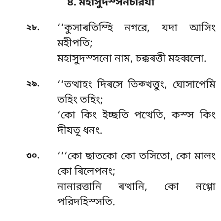
৪. মহাসুদস্সনচরিযা
.
২৮
‘‘কুসাৰতিম্হি নগরে, যদা আসিং
মহীপতি;
মহাসুদস্সনো নাম, চক্কৰত্তী মহব্বলো.
.
২৯
‘‘তত্থাহং
দিৰসে তিক্খত্তুং, ঘোসাপেমি
তহিং তহিং;
‘কো কিং ইচ্ছতি পত্থেতি, কস্স কিং
দীযতূ ধনং.
.
৩০
‘‘‘কো ছাতকো কো তসিতো, কো মালং
কো ৰিলেপনং;
নানারত্তানি ৰত্থানি, কো নগ্গো
পরিদহিস্সতি.