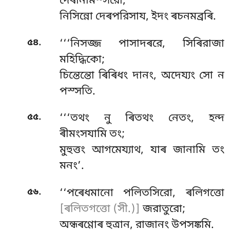
দেৰানমিস্সরো;
নিসিন্নো দেৰপরিসায, ইদং ৰচনমব্রৰি.
.
৫৪
‘‘‘নিসজ্জ
পাসাদৰরে, সিৰিরাজা
মহিদ্ধিকো;
চিন্তেন্তো ৰিৰিধং দানং, অদেয্যং সো ন
পস্সতি.
.
৫৫
‘‘‘তথং
নু ৰিতথং নেতং, হন্দ
ৰীমংসযামি তং;
মুহুত্তং আগমেয্যাথ, যাৰ জানামি তং
মনং’.
.
৫৬
‘‘পৰেধমানো পলিতসিরো, ৰলিগত্তো
[ৰলিতগত্তো (সী.)]
জরাতুরো;
অন্ধৰণ্ণোৰ হুত্ৰান, রাজানং উপসঙ্কমি.