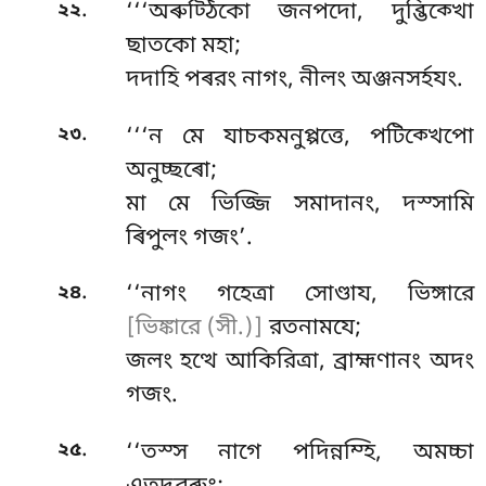
.
২২
‘‘‘অৰুট্ঠিকো জনপদো, দুব্ভিক্খো
ছাতকো মহা;
দদাহি পৰরং নাগং, নীলং অঞ্জনসৰ্হযং.
.
২৩
‘‘‘ন
মে যাচকমনুপ্পত্তে, পটিক্খেপো
অনুচ্ছৰো;
মা মে ভিজ্জি সমাদানং, দস্সামি
ৰিপুলং গজং’.
.
২৪
‘‘নাগং গহেত্ৰা সোণ্ডায, ভিঙ্গারে
[ভিঙ্কারে (সী.)]
রতনামযে;
জলং হত্থে আকিরিত্ৰা, ব্রাহ্মণানং অদং
গজং.
.
২৫
‘‘তস্স নাগে পদিন্নম্হি, অমচ্চা