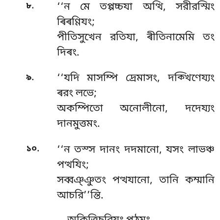
.
৮
‘‘ন
মে তপ্পচ্চযা অত্থি, সরীরস্মিং
ৰিৰণ্ণিযং;
পীতিসুখেন রতিযা, ৰীতিনামেমি তং
দিৰং.
.
৯
‘‘যদি মাসম্পি দ্ৰেমাসং, দক্খিণেয্যং
ৰরং লভে;
অকম্পিতো অনোলীনো, দদেয্যং
দানমুত্তমং.
.
১০
‘‘ন তস্স দানং দদমানো, যসং লাভঞ্চ
পত্থযিং;
সব্বঞ্ঞুতং পত্থযানো, তানি কম্মানি
আচরি’’ন্তি.