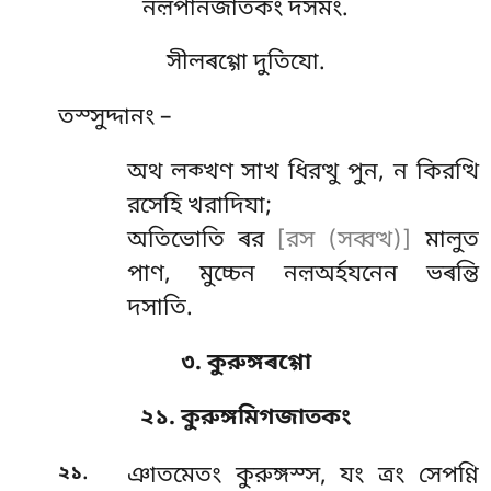
নল়পানজাতকং দসমং.
সীলৰগ্গো দুতিযো.
তস্সুদ্দানং –
অথ
লক্খণ সাখ ধিরত্থু পুন, ন কিরত্থি
রসেহি খরাদিযা;
অতিভোতি ৰর
[রস (সব্বত্থ)]
মালুত
পাণ, মুচ্চেন নল়অৰ্হযনেন ভৰন্তি
দসাতি.
৩. কুরুঙ্গৰগ্গো
২১. কুরুঙ্গমিগজাতকং
.
২১
ঞাতমেতং
কুরুঙ্গস্স, যং ত্ৰং সেপণ্ণি