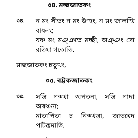
৩৪. মচ্ছজাতকং
.
৩৪
ন
মং সীতং ন মং উণ্হং, ন মং জালস্মি
বাধনং;
যঞ্চ মং মঞ্ঞতে মচ্ছী, অঞ্ঞং সো
রতিযা গতোতি.
মচ্ছজাতকং চতুত্থং.
৩৫. ৰট্টকজাতকং
.
৩৫
সন্তি
পক্খা অপতনা, সন্তি পাদা
অৰঞ্চনা;
মাতাপিতা চ নিক্খন্তা, জাতৰেদ
পটিক্কমাতি.