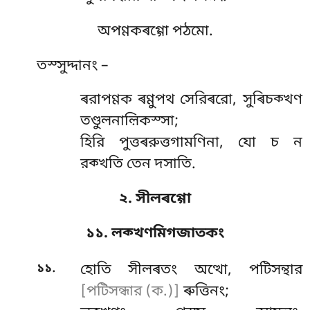
অপণ্ণকৰগ্গো পঠমো.
তস্সুদ্দানং –
ৰরাপণ্ণক ৰণ্ণুপথ সেরিৰরো, সুৰিচক্খণ
তণ্ডুলনাল়িকস্সা;
হিরি পুত্তৰরুত্তগামণিনা, যো চ ন
রক্খতি তেন দসাতি.
২. সীলৰগ্গো
১১. লক্খণমিগজাতকং
.
১১
হোতি সীলৰতং অত্থো, পটিসন্থার
[পটিসন্ধার (ক.)]
ৰুত্তিনং;