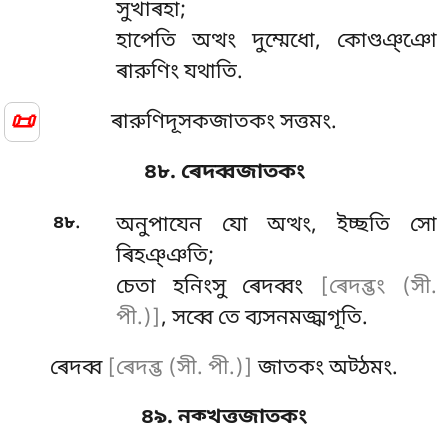
সুখাৰহা;
হাপেতি অত্থং দুম্মেধো, কোণ্ডঞ্ঞো
ৰারুণিং যথাতি.
📜
ৰারুণিদূসকজাতকং সত্তমং.
৪৮. ৰেদব্বজাতকং
.
৪৮
অনুপাযেন
যো অত্থং, ইচ্ছতি সো
ৰিহঞ্ঞতি;
চেতা হনিংসু ৰেদব্বং
[ৰেদব্ভং (সী.
পী.)]
, সব্বে তে ব্যসনমজ্ঝগূতি.
ৰেদব্ব
[ৰেদব্ভ (সী. পী.)]
জাতকং অট্ঠমং.
৪৯. নক্খত্তজাতকং