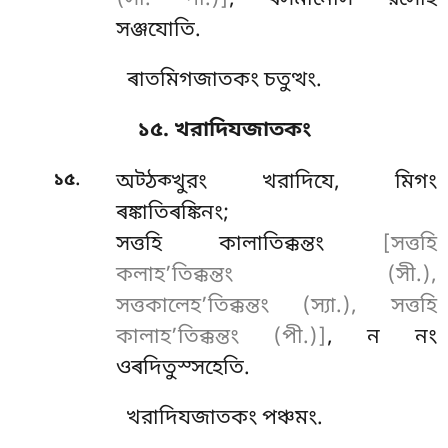
সঞ্জযোতি.
ৰাতমিগজাতকং চতুত্থং.
১৫. খরাদিযজাতকং
.
১৫
অট্ঠক্খুরং খরাদিযে, মিগং
ৰঙ্কাতিৰঙ্কিনং;
সত্তহি
কালাতিক্কন্তং
[সত্তহি
কলাহ’তিক্কন্তং (সী.),
সত্তকালেহ’তিক্কন্তং (স্যা.), সত্তহি
কালাহ’তিক্কন্তং (পী.)]
, ন নং
ওৰদিতুস্সহেতি.
খরাদিযজাতকং পঞ্চমং.