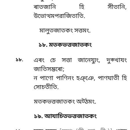
ৰাতজানি হি সীতানি,
উভোত্থমপরাজিতাতি.
মালুতজাতকং সত্তমং.
১৮. মতকভত্তজাতকং
.
১৮
এৰং চে সত্তা জানেয্যুং, দুক্খাযং
জাতিসম্ভৰো;
ন পাণো পাণিনং হঞ্ঞে, পাণঘাতী হি
সোচতীতি.
মতকভত্তজাতকং অট্ঠমং.
১৯. আযাচিতভত্তজাতকং