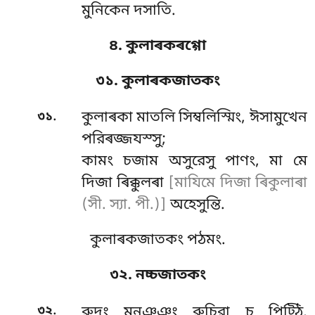
মুনিকেন দসাতি.
৪. কুলাৰকৰগ্গো
৩১. কুলাৰকজাতকং
.
৩১
কুলাৰকা
মাতলি সিম্বলিস্মিং, ঈসামুখেন
পরিৰজ্জযস্সু;
কামং চজাম অসুরেসু পাণং, মা মে
দিজা ৰিক্কুলৰা
[মাযিমে দিজা ৰিকুলাৰা
(সী. স্যা. পী.)]
অহেসুন্তি.
কুলাৰকজাতকং পঠমং.
৩২. নচ্চজাতকং
.
৩২
রুদং মনুঞ্ঞং রুচিরা চ পিট্ঠি,