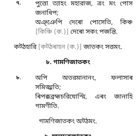
.
৭
পুত্তো ত্যাহং মহারাজ, ত্ৰং মং পোস
জনাধিপ;
অঞ্ঞেপি দেৰো পোসেতি, কিঞ্চ
[কিঞ্চি (ক.)]
দেৰো সকং পজন্তি.
কট্ঠহারি
[কট্ঠৰাহন (ক.)]
জাতকং সত্তমং.
৮. গামণিজাতকং
.
৮
অপি
অতরমানানং, ফলাসাৰ
সমিজ্ঝতি;
ৰিপক্কব্রহ্মচরিযোস্মি, এৰং জানাহি
গামণীতি.
গামণিজাতকং অট্ঠমং.