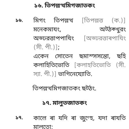
১৬. তিপল্লত্থমিগজাতকং
.
১৬
মিগং
তিপল্লত্থ
[তিপল্লত্ত (ক.)]
মনেকমাযং, অট্ঠক্খুরং
অড্ঢরত্তাপপাযিং
[অড্ঢরত্তাৰপাযিং
(সী. পী.)]
;
একেন সোতেন ছমাস্সসন্তো, ছহি
কলাহিতিভোতি
[কলাহতিভোতি (সী.
স্যা. পী.)]
ভাগিনেয্যোতি.
তিপল্লত্থমিগজাতকং ছট্ঠং.
১৭. মালুতজাতকং
.
১৭
কাল়ে
ৰা যদি ৰা জুণ্হে, যদা ৰাযতি
মালুতো;