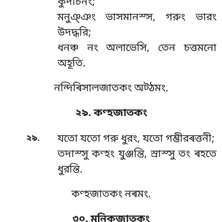
কুদাচনং;
মনুঞ্ঞং ভাসমানস্স, গরুং ভারং
উদদ্ধরি;
ধনঞ্চ নং অলাভেসি, তেন চত্তমনো
অহূতি.
নন্দিৰিসালজাতকং অট্ঠমং.
২৯. কণ্হজাতকং
.
২৯
যতো যতো গরু ধুরং, যতো গম্ভীরৰত্তনী;
তদাস্সু কণ্হং যুঞ্জন্তি, স্ৰাস্সু তং ৰহতে
ধুরন্তি.
কণ্হজাতকং নৰমং.
৩০. মুনিকজাতকং