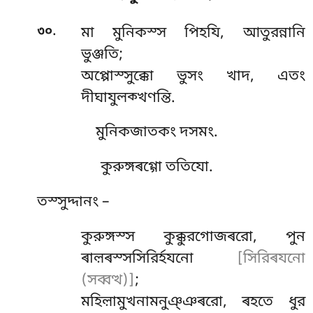
.
৩০
মা
মুনিকস্স পিহযি, আতুরন্নানি
ভুঞ্জতি;
অপ্পোস্সুক্কো ভুসং খাদ, এতং
দীঘাযুলক্খণন্তি.
মুনিকজাতকং দসমং.
কুরুঙ্গৰগ্গো ততিযো.
তস্সুদ্দানং –
কুরুঙ্গস্স
কুক্কুরগোজৰরো, পুন
ৰাল়ৰস্সসিরিৰ্হযনো
[সিরিৰযনো
(সব্বত্থ)]
;
মহিল়ামুখনামনুঞ্ঞৰরো, ৰহতে ধুর