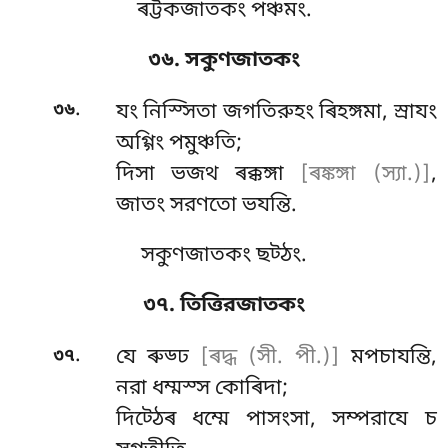
ৰট্টকজাতকং পঞ্চমং.
৩৬. সকুণজাতকং
.
৩৬
যং নিস্সিতা জগতিরুহং ৰিহঙ্গমা, স্ৰাযং
অগ্গিং পমুঞ্চতি;
দিসা ভজথ ৰক্কঙ্গা
[ৰঙ্কঙ্গা (স্যা.)]
,
জাতং সরণতো ভযন্তি.
সকুণজাতকং ছট্ঠং.
৩৭. তিত্তিরজাতকং
.
৩৭
যে ৰুড্ঢ
[ৰদ্ধ (সী. পী.)]
মপচাযন্তি,
নরা ধম্মস্স কোৰিদা;
দিট্ঠেৰ ধম্মে পাসংসা, সম্পরাযে চ