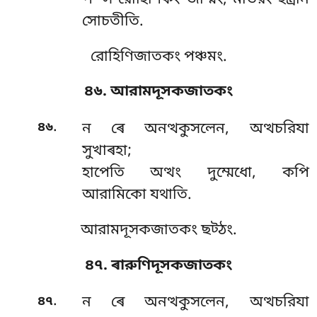
সোচতীতি.
রোহিণিজাতকং পঞ্চমং.
৪৬. আরামদূসকজাতকং
.
৪৬
ন ৰে অনত্থকুসলেন, অত্থচরিযা
সুখাৰহা;
হাপেতি অত্থং দুম্মেধো, কপি
আরামিকো যথাতি.
আরামদূসকজাতকং ছট্ঠং.
৪৭. ৰারুণিদূসকজাতকং
.
৪৭
ন
ৰে অনত্থকুসলেন, অত্থচরিযা