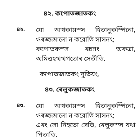
৪২. কপোতজাতকং
.
৪২
যো
অত্থকামস্স হিতানুকম্পিনো,
ওৰজ্জমানো ন করোতি সাসনং;
কপোতকস্স ৰচনং অকত্ৰা,
অমিত্তহত্থত্থগতোৰ সেতীতি.
কপোতজাতকং দুতিযং.
৪৩. ৰেল়ুকজাতকং
.
৪৩
যো অত্থকামস্স হিতানুকম্পিনো,
ওৰজ্জমানো ন করোতি সাসনং;
এৰং সো নিহতো সেতি, ৰেল়ুকস্স যথা
পিতাতি.