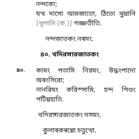
নন্দকো;
যত্থ দাসো আমজাতো, ঠিতো থুল্লানি
[থূলানি (ক.)]
গজ্জতীতি.
নন্দজাতকং নৰমং.
৪০. খদিরঙ্গারজাতকং
.
৪০
কামং
পতামি নিরযং, উদ্ধংপাদো
অৰংসিরো;
নানরিযং করিস্সামি, হন্দ পিণ্ডং
পটিগ্গহাতি.
খদিরঙ্গারজাতকং দসমং.
কুলাৰকৰগ্গো চতুত্থো.