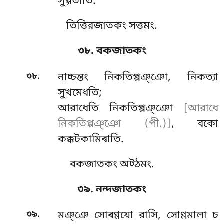
সুগ্গতীতি.
তিত্তিরজাতকং সত্তমং.
৩৮. বকজাতকং
.
৩৮
নাচ্চন্তং
নিকতিপ্পঞ্ঞো, নিকত্যা
সুখমেধতি;
আরাধেতি নিকতিপ্পঞ্ঞো
[আরাধে
নিকতিপ্পঞ্ঞো (পী.)]
, বকো
কক্কটকামিৰাতি.
বকজাতকং অট্ঠমং.
৩৯. নন্দজাতকং
.
৩৯
মঞ্ঞে
সোৰণ্ণযো রাসি, সোণ্ণমালা চ