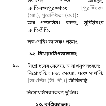
লক্খণং পস্স আযন্তং,
ঞাতিসঙ্ঘপুরক্খতং
[পুরক্খিতং
(স্যা.), পুরেক্খিতং (ক.)]
;
অথ পস্সসিমং কাল়ং, সুৰিহীনংৰ
ঞাতিভীতি.
লক্খণমিগজাতকং পঠমং.
১২. নিগ্রোধমিগজাতকং
.
১২
নিগ্রোধমেৰ
সেৰেয্য, ন সাখমুপসংৰসে;
নিগ্রোধস্মিং মতং সেয্যো, যঞ্চে সাখস্মি
[সাখস্মিং (সী. পী.)]
জীৰিতন্তি.
নিগ্রোধমিগজাতকং দুতিযং.
১৩. কণ্ডিজাতকং