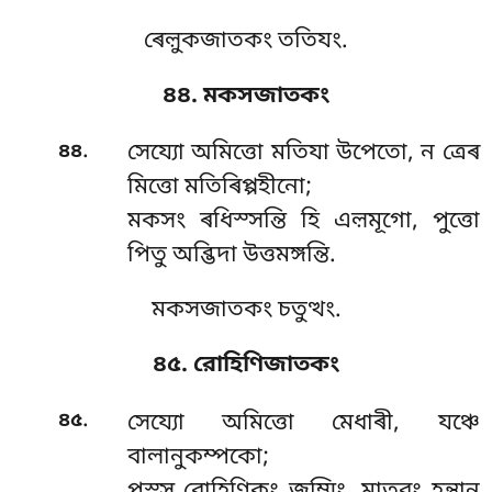
ৰেল়ুকজাতকং ততিযং.
৪৪. মকসজাতকং
.
৪৪
সেয্যো
অমিত্তো মতিযা উপেতো, ন ত্ৰেৰ
মিত্তো মতিৰিপ্পহীনো;
মকসং ৰধিস্সন্তি হি এল়মূগো, পুত্তো
পিতু অব্ভিদা উত্তমঙ্গন্তি.
মকসজাতকং চতুত্থং.
৪৫. রোহিণিজাতকং
.
৪৫
সেয্যো অমিত্তো মেধাৰী, যঞ্চে
বালানুকম্পকো;
পস্স রোহিণিকং জম্মিং, মাতরং হন্ত্ৰান