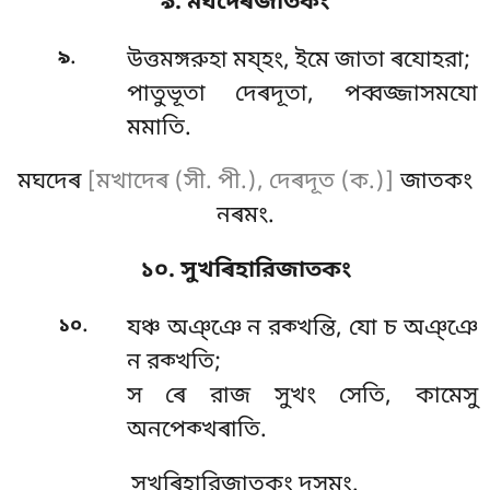
৯. মঘদেৰজাতকং
.
৯
উত্তমঙ্গরুহা ময্হং, ইমে জাতা ৰযোহরা;
পাতুভূতা দেৰদূতা, পব্বজ্জাসমযো
মমাতি.
মঘদেৰ
[মখাদেৰ (সী. পী.), দেৰদূত (ক.)]
জাতকং
নৰমং.
১০. সুখৰিহারিজাতকং
.
১০
যঞ্চ
অঞ্ঞে ন রক্খন্তি, যো চ অঞ্ঞে
ন রক্খতি;
স ৰে রাজ সুখং সেতি, কামেসু
অনপেক্খৰাতি.
সুখৰিহারিজাতকং দসমং.