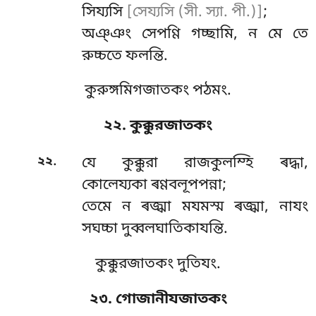
সিয্যসি
[সেয্যসি (সী. স্যা. পী.)]
;
অঞ্ঞং
সেপণ্ণি গচ্ছামি, ন মে তে
রুচ্চতে ফলন্তি.
কুরুঙ্গমিগজাতকং পঠমং.
২২. কুক্কুরজাতকং
.
২২
যে কুক্কুরা রাজকুলম্হি ৰদ্ধা,
কোলেয্যকা ৰণ্ণবলূপপন্না;
তেমে ন ৰজ্ঝা মযমস্ম ৰজ্ঝা, নাযং
সঘচ্চা দুব্বলঘাতিকাযন্তি.
কুক্কুরজাতকং দুতিযং.
২৩. গোজানীযজাতকং