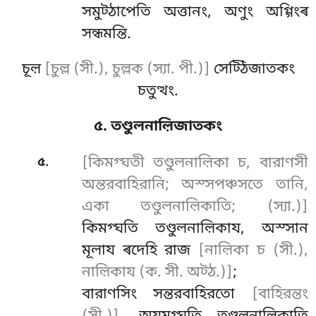
সমুট্ঠাপেতি অত্তানং, অণুং অগ্গিংৰ
সন্ধমন্তি.
চূল়
[চুল্ল (সী.), চুল্লক (স্যা. পী.)]
সেট্ঠিজাতকং
চতুত্থং.
৫. তণ্ডুলনাল়িজাতকং
.
৫
[কিমগ্ঘতী তণ্ডুলনাল়িকা চ, বারাণসী
অন্তরবাহিরানি; অস্সপঞ্চসতে তানি,
একা তণ্ডুলনাল়িকাতি; (স্যা.)]
কিমগ্ঘতি তণ্ডুলনাল়িকায, অস্সান
মূলায ৰদেহি রাজ
[নাল়িকা চ (সী.),
নাল়িকায (ক. সী. অট্ঠ.)]
;
বারাণসিং সন্তরবাহিরতো
[বাহিরন্তং