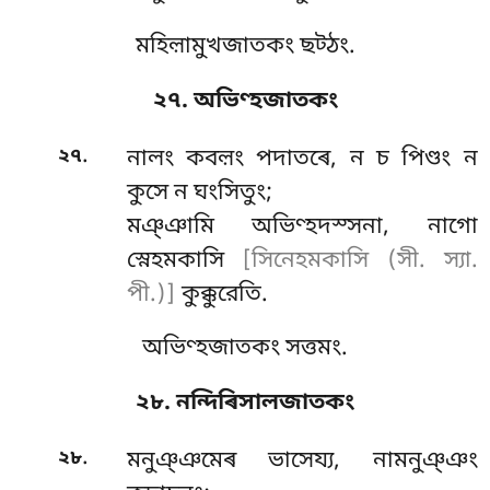
মহিল়ামুখজাতকং ছট্ঠং.
২৭. অভিণ্হজাতকং
.
২৭
নালং কবল়ং পদাতৰে, ন চ পিণ্ডং ন
কুসে ন ঘংসিতুং;
মঞ্ঞামি অভিণ্হদস্সনা, নাগো
স্নেহমকাসি
[সিনেহমকাসি (সী. স্যা.
পী.)]
কুক্কুরেতি.
অভিণ্হজাতকং সত্তমং.
২৮. নন্দিৰিসালজাতকং
.
২৮
মনুঞ্ঞমেৰ
ভাসেয্য, নামনুঞ্ঞং