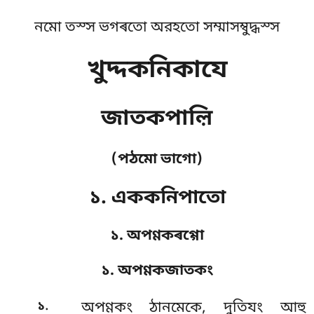
নমো তস্স ভগৰতো অরহতো সম্মাসম্বুদ্ধস্স
খুদ্দকনিকাযে
জাতকপাল়ি
(পঠমো ভাগো)
১. এককনিপাতো
১. অপণ্ণকৰগ্গো
১. অপণ্ণকজাতকং
.
১
অপণ্ণকং
ঠানমেকে, দুতিযং আহু