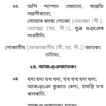
.
২৩
অপি পস্সেন সেমানো, সল্লেভি
সল্ললীকতো;
সেয্যোৰ ৰল়ৰা গোজো
[ভোজ্জো (সী.),
ভোজ্ঝো (স্যা. পী.)]
, যুঞ্জ মঞ্ঞেৰ
সারথীতি.
গোজানীয
[ভোজাজানীয (সী. স্যা. পী.)]
জাতকং
ততিযং.
২৪. আজঞ্ঞজাতকং
.
২৪
যদা যদা যত্থ যদা, যত্থ যত্থ যদা যদা;
আজঞ্ঞো কুরুতে ৰেগং, হাযন্তি তত্থ
ৰাল়ৰাতি.