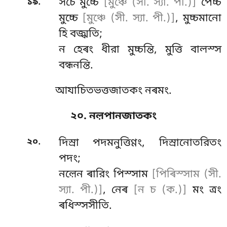
.
১৯
সচে
মুচ্চে
[মুঞ্চে (সী. স্যা. পী.)]
পেচ্চ
মুচ্চে
[মুঞ্চে (সী. স্যা. পী.)]
, মুচ্চমানো
হি বজ্ঝতি;
ন হেৰং ধীরা মুচ্চন্তি, মুত্তি বালস্স
বন্ধনন্তি.
আযাচিতভত্তজাতকং নৰমং.
২০. নল়পানজাতকং
.
২০
দিস্ৰা পদমনুত্তিণ্ণং, দিস্ৰানোতরিতং
পদং;
নল়েন ৰারিং পিস্সাম
[পিৰিস্সাম (সী.
স্যা. পী.)]
, নেৰ
[ন চ (ক.)]
মং ত্ৰং
ৰধিস্সসীতি.