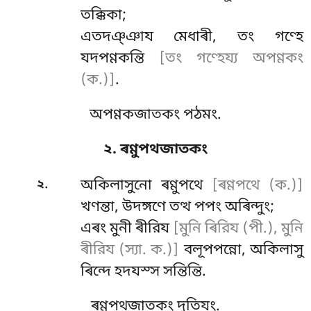
তক্কিকা;
এতদঞ্ঞায মেধাৰী, তং গণ্হে
যদপণ্ণকন্তি
[তং গণ্হেয্য অপণ্ণকং
(ক.)]
.
অপণ্ণকজাতকং পঠমং.
২. ৰণ্ণুপথজাতকং
.
২
অকিলাসুনো
ৰণ্ণুপথে
[ৰণ্ণপথে (ক.)]
খণন্তা, উদঙ্গণে তত্থ পপং অৰিন্দুং;
এৰং মুনী ৰীরিয
[মুনি ৰিরিয (পী.), মুনি
ৰীরিয (স্যা. ক.)]
বলূপপন্নো, অকিলাসু
ৰিন্দে হদযস্স সন্তিন্তি.
ৰণ্ণুপথজাতকং দুতিযং.