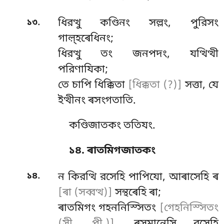
.
১৩
ধিরত্থু কণ্ডিনং সল্লং, পুরিসং
গাল়্হৰেধিনং;
ধিরত্থু তং জনপদং, যত্থিত্থী
পরিণাযিকা;
তে চাপি ধিক্কিতা
[ধিক্কতা (?)]
সত্তা, যে
ইত্থীনং ৰসংগতাতি.
কণ্ডিজাতকং ততিযং.
১৪. ৰাতমিগজাতকং
.
১৪
ন কিরত্থি রসেহি পাপিযো, আৰাসেহি ৰ
[ৰা (সব্বত্থ)]
সন্থৰেহি ৰা;
ৰাতমিগং গহননিস্সিতং
[গেহনিস্সিতং
(সী. পী.)]
, ৰসমানেসি রসেহি