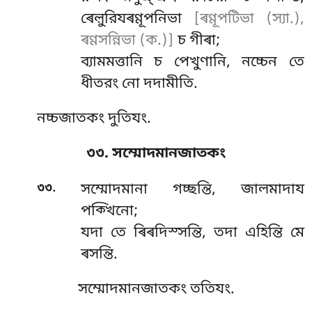
ৰেল়ুরিযৰণ্ণূপনিভা
[ৰণ্ণূপটিভা (স্যা.),
ৰণ্ণসন্নিভা (ক.)]
চ গীৰা;
ব্যামমত্তানি চ পেখুণানি, নচ্চেন তে
ধীতরং নো দদামীতি.
নচ্চজাতকং দুতিযং.
৩৩. সম্মোদমানজাতকং
.
৩৩
সম্মোদমানা
গচ্ছন্তি, জালমাদায
পক্খিনো;
যদা তে ৰিৰদিস্সন্তি, তদা এহিন্তি মে
ৰসন্তি.
সম্মোদমানজাতকং ততিযং.