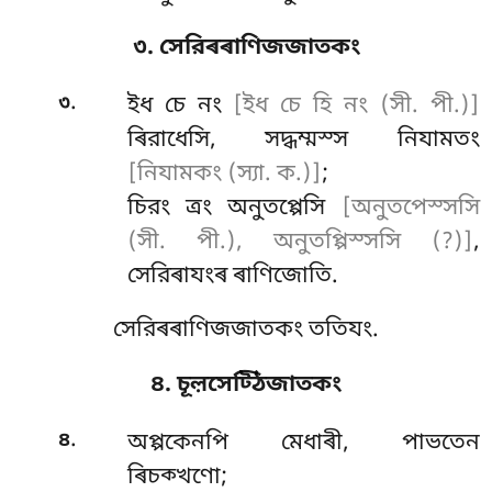
৩. সেরিৰৰাণিজজাতকং
.
৩
ইধ
চে নং
[ইধ চে হি নং (সী. পী.)]
ৰিরাধেসি, সদ্ধম্মস্স নিযামতং
[নিযামকং (স্যা. ক.)]
;
চিরং ত্ৰং অনুতপ্পেসি
[অনুতপেস্সসি
(সী. পী.), অনুতপ্পিস্সসি (?)]
,
সেরিৰাযংৰ ৰাণিজোতি.
সেরিৰৰাণিজজাতকং ততিযং.
৪. চূল়সেট্ঠিজাতকং
.
৪
অপ্পকেনপি মেধাৰী, পাভতেন
ৰিচক্খণো;