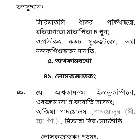
তস্সুদ্দানং –
সিরিমাতলি ধীতর পক্খিৰরো,
রতিযাগতো মাতাপিতা চ পুন;
জগতীরুহ ৰুড্ঢ সুকক্কটকো, তথা
নন্দকপিণ্ডৰরেন দসাতি.
৫. অত্থকামৰগ্গো
৪১. লোসকজাতকং
.
৪১
যো
অত্থকামস্স হিতানুকম্পিনো,
ওৰজ্জমানো ন করোতি সাসনং;
অজিযা পাদমোলম্ব
[পাদমোলুম্ব (সী.
স্যা. পী.)]
, মিত্তকো ৰিয সোচতীতি.
লোসকজাতকং পঠমং.