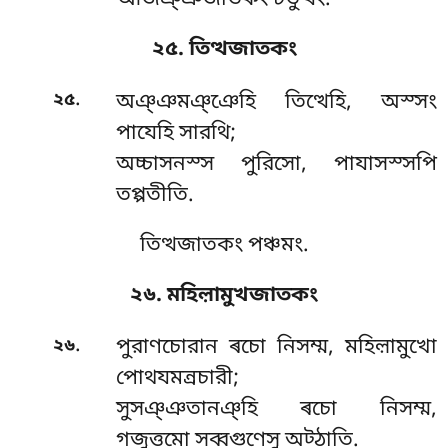
আজঞ্ঞজাতকং চতুত্থং.
২৫. তিত্থজাতকং
.
২৫
অঞ্ঞমঞ্ঞেহি
তিত্থেহি, অস্সং
পাযেহি সারথি;
অচ্চাসনস্স পুরিসো, পাযাসস্সপি
তপ্পতীতি.
তিত্থজাতকং পঞ্চমং.
২৬. মহিল়ামুখজাতকং
.
২৬
পুরাণচোরান
ৰচো নিসম্ম, মহিল়ামুখো
পোথযমন্ৰচারী;
সুসঞ্ঞতানঞ্হি ৰচো নিসম্ম,
গজুত্তমো সব্বগুণেসু অট্ঠাতি.