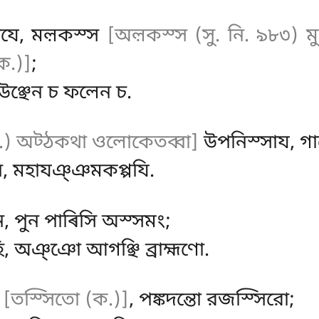
যে, মল়কস্স
[অল়কস্স (সু. নি. ৯৮৩) মুল
ক.)]
;
উঞ্ছেন চ ফলেন চ.
.) অট্ঠকথা ওলোকেতব্বা]
উপনিস্সায, গা
 মহাযঞ্ঞমকপ্পযি.
, পুন পাৰিসি অস্সমং;
হি, অঞ্ঞো আগঞ্ছি ব্রাহ্মণো.
ো
[তস্সিতো (ক.)]
, পঙ্কদন্তো রজস্সিরো;