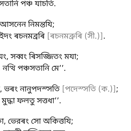
 সতানি পঞ্চ যাচতি.
, আসনেন নিমন্তযি;
, ইদং ৰচনমব্রৰি
[ৰচনমব্রুৰি (সী.)]
.
মং, সব্বং ৰিসজ্জিতং মযা;
, নত্থি পঞ্চসতানি মে’’.
স, ভৰং নানুপদস্সতি
[পদেস্সতি (ক.)]
;
মুদ্ধা ফলতু সত্তধা’’.
কো, ভেরৰং সো অকিত্তযি;