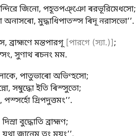
মন্দিরে জিনো, পহূতপঞ্ঞো ৰরভূরিমেধসো;
রো অনাসৰো, মুদ্ধাধিপাতস্স ৰিদূ নরাসভো’’.
, ব্রাহ্মণে মন্তপারগূ
[পারগে (স্যা.)]
;
্সং, সুণাথ ৰচনং মম.
 লোকে, পাতুভাৰো অভিণ্হসো;
্নো, সম্বুদ্ধো ইতি ৰিস্সুতো;
ং, পস্সৰ্হো দ্ৰিপদুত্তমং’’.
স্ৰা বুদ্ধোতি ব্রাহ্মণ;
 যথা জানেমু তং মযং’’.