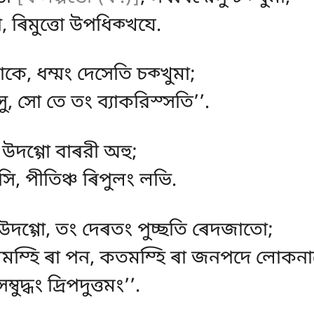
, ৰিমুত্তো উপধিক্খযে.
কে, ধম্মং দেসেতি চক্খুমা;
ছস্সু, সো তে তং ব্যাকরিস্সতি’’.
, উদগ্গো বাৰরী অহু;
, পীতিঞ্চ ৰিপুলং লভি.
উদগ্গো, তং দেৰতং পুচ্ছতি ৰেদজাতো;
গমম্হি ৰা পন, কতমম্হি ৰা জনপদে লোকন
ম্বুদ্ধং দ্ৰিপদুত্তমং’’.