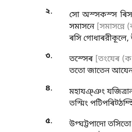
২
.
সো অস্সকস্স ৰিস
সমাসনে
[সমাসন্নে (
ৰসি গোধাৰরীকূলে, 
৩
.
তস্সেৰ
[তংযেৰ (ক
ততো জাতেন আযেন,
৪
.
মহাযঞ্ঞং যজিত্ৰান
তস্মিং পটিপৰিট্ঠম্
৫
.
উগ্ঘট্টপাদো
তসিত