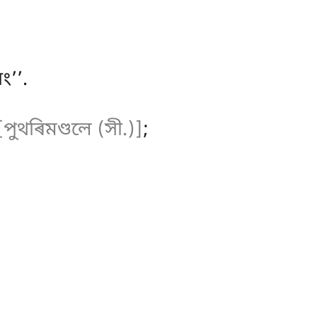
ং’’.
[পুথৰিমণ্ডলে (সী.)]
;