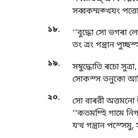
সব্বকম্মক্খযং পত্তো
১৮
.
‘‘বুদ্ধো সো ভগৰা লো
তং ত্ৰং গন্ত্ৰান পুচ্
১৯
.
সম্বুদ্ধোতি
ৰচো সুত্ৰা
সোকস্স তনুকো আসি
২০
.
সো
বাৰরী অত্তমনো 
‘‘কতমম্হি গামে নি
যত্থ গন্ত্ৰান পস্সেমু, স