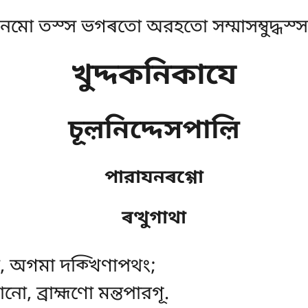
নমো তস্স ভগৰতো অরহতো সম্মাসম্বুদ্ধস্স
খুদ্দকনিকাযে
চূল়নিদ্দেসপাল়ি
পারাযনৰগ্গো
ৰত্থুগাথা
মা, অগমা দক্খিণাপথং;
, ব্রাহ্মণো মন্তপারগূ.