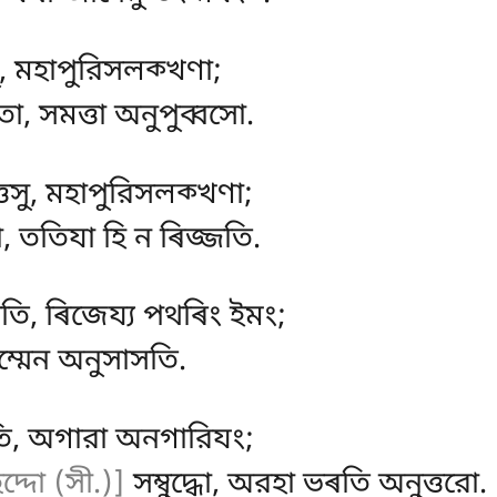
ু, মহাপুরিসলক্খণা;
খাতা, সমত্তা অনুপুব্বসো.
্তেসু, মহাপুরিসলক্খণা;
, ততিযা হি ন ৰিজ্জতি.
ি, ৰিজেয্য পথৰিং ইমং;
ম্মেন অনুসাসতি.
তি, অগারা অনগারিযং;
ছদ্দো (সী.)]
সম্বুদ্ধো, অরহা ভৰতি অনুত্তরো.