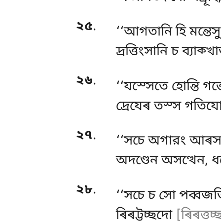
২৫
.
‘‘আগতানি হি মন্তেস
দ্ৰত্তিংসানি চ ব্যাক্
২৬
.
‘‘যস্সেতে হোন্তি গত
দ্ৰেযেৰ তস্স গতিযো
২৭
.
‘‘সচে অগারং আৰসত
অদণ্ডেন অসত্থেন, ধ
২৮
.
‘‘সচে চ সো পব্বজ
ৰিৰট্টচ্ছদো
[ৰিৰত্তচ্