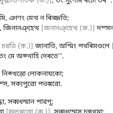
মুদ্ধাতিপাতঞ্চ (ক.)]
, তং সুণোম ৰচো তৰ’’.
ি, ঞাণং মেত্থ ন ৰিজ্জতি;
 চ, জিনানঞ্হেত্থ
[জনানঞ্হেত্থ (ক.)]
দস্সন
 চরতি (ক.)]
জানাতি, অস্মিং পথৰিমণ্ডলে
চ, তং মে অক্খাহি দেৰতে’’.
হা, নিক্খন্তো লোকনাযকো;
স, সক্যপুত্তো পভঙ্করো.
দ্ধো, সব্বধম্মান পারগূ;
তো
[ফলপ্পত্তো (ক.)]
, সব্বধম্মেসু চক্খুমা;