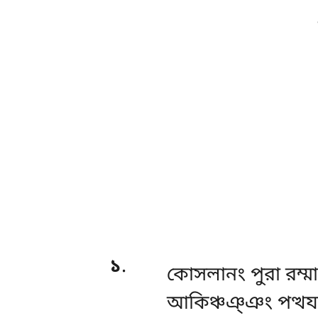
১
.
কোসলানং
পুরা রম্
আকিঞ্চঞ্ঞং পত্থযানো