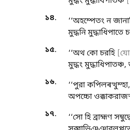
মুদ্ধং মুদ্ধাধিপাতঞ্চ
[
১৪
.
‘‘অহম্পেতং ন জানাম
মুদ্ধনি মুদ্ধাধিপাতে
১৫
.
‘‘অথ
কো চরহি
[যো
মুদ্ধং মুদ্ধাধিপাতঞ্
১৬
.
‘‘পুরা কপিলৰত্থুম্
অপচ্চো ওক্কাকরাজস্
১৭
.
‘‘সো হি ব্রাহ্মণ সম্বু
সব্বাভিঞ্ঞাবলপ্পত্