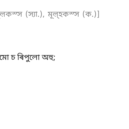
়কস্স (স্যা.), মূল়্হকস্স (ক.)]
মো চ ৰিপুলো অহু;