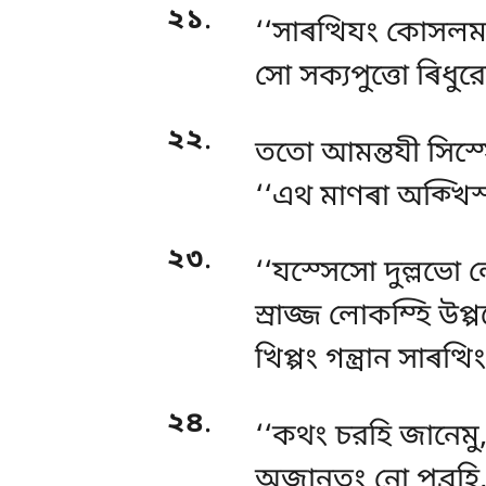
২১
.
‘‘সাৰত্থিযং কোসল
সো সক্যপুত্তো ৰিধু
২২
.
ততো
আমন্তযী সিস্সে
‘‘এথ মাণৰা অক্খিস
২৩
.
‘‘যস্সেসো দুল্লভো
স্ৰাজ্জ লোকম্হি উপ্পন
খিপ্পং গন্ত্ৰান সাৰত্থি
২৪
.
‘‘কথং চরহি জানেমু, দি
অজানতং নো পব্রূহি,