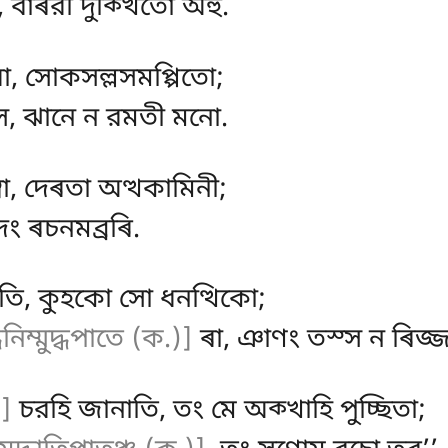
, বাৰরী দুক্খিতো অহু.
ো, সোকসল্লসমপ্পিতো;
স, ঝানে ন রমতী মনো.
স্ৰা, দেৰতা অত্থকামিনী;
দং ৰচনমব্রৰি.
াতি, কুহকো সো ধনত্থিকো;
্ধনিম্মুদ্ধপাতে (ক.)]
ৰা, ঞাণং তস্স ন ৰিজ্জ
]
চরহি জানাতি, তং মে অক্খাহি পুচ্ছিতা;