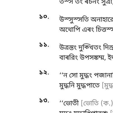
তস্স তং ৰচনং সুত্ৰা
১০
.
উস্সুস্সতি অনাহার
অথোপি এৰং চিত্তস্
১১
.
উত্রস্তং দুক্খিতং দি
বাৰরিং উপসঙ্কম্ম, ই
১২
.
‘‘ন সো মুদ্ধং পজান
মুদ্ধনি মুদ্ধপাতে
[মুদ
১৩
.
‘‘ভোতী
[ভোতি (ক.)