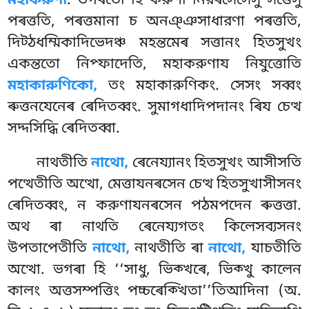
মহাকরুণা
. ভগৰতো হি করুণা নিরৰসেসেসু সত্তেসু
পৰত্ততি, পৰত্তমানা চ অনঞ্ঞসাধারণা পৰত্ততি,
দিট্ঠধম্মিকাদিভেদঞ্চ মহন্তমেৰ সত্তানং হিতসুখং
একন্ততো নিপ্ফাদেতি, মহাকরুণায নিযুত্তোতি
মহাকারুণিকো,
তং মহাকারুণিকং. সেসং সব্বং
ৰুত্তনযেনেৰ ৰেদিতব্বং. সুমাগধাদিপদানং ৰিয চেত্থ
সদ্দসিদ্ধি ৰেদিতব্বা.
নাথতীতি
নাথো,
ৰেনেয্যানং হিতসুখং আসীসতি
পত্থেতীতি অত্থো, মেত্তাযনৰসেন চেত্থ হিতসুখাসীসনং
ৰেদিতব্বং, ন করুণাযনৰসেন পঠমপদেন ৰুত্তত্তা.
অথ ৰা নাথতি ৰেনেয্যগতং কিলেসব্যসনং
উপতাপেতীতি
নাথো,
নাথতীতি ৰা
নাথো,
যাচতীতি
অত্থো. ভগৰা হি ‘‘সাধু, ভিক্খৰে, ভিক্খু কালেন
কালং অত্তসম্পত্তিং পচ্চৰেক্খিতা’’তিআদিনা (অ.