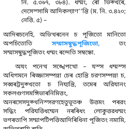
নি. ৫.৩৬৭, ৩৮৪). ধম্মং, ৰো ভিক্খৰে,
দেসেস্সামি আদিকল্যাণ’’ন্তি (ম. নি. ৩.৪২০;
নেত্তি. ৫) –
আদিৰচনেহি, অভিত্থৰনেন চ পূজিতো মানিতো
অপচিতোতি
সম্মাসম্বুদ্ধপূজিতো,
তং
সম্মাসম্বুদ্ধপূজিতং ধম্মং ৰন্দেতি সম্বন্ধো.
অযং পনেত্থ সঙ্খেপত্থো – যস্স ধম্মস্স
অধিগমনে ৰিজ্জাসম্পন্না চেৰ হোন্তি চরণসম্পন্না চ,
সব্বৰট্টদুক্খতো চ নিয্যন্তি, তমেৰ অরিযানং
সকলগুণসমঙ্গিভাৰনিমিত্তং,
অনৰসেসদুক্খনিস্সরণহেতুভূতঞ্চ উত্তমং
পৰরং
সদ্ধিং পরিযত্তিধম্মেন নৰৰিধং লোকুত্তরধম্মং
ভগৰতাপি সম্মাপটিপত্তিআদিৰিধিনা পূজিতং নমামি,