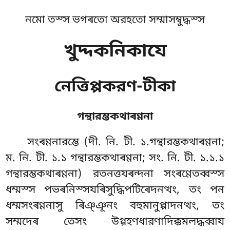
নমো তস্স ভগৰতো অরহতো সম্মাসম্বুদ্ধস্স
খুদ্দকনিকাযে
নেত্তিপ্পকরণ-টীকা
গন্থারম্ভকথাৰণ্ণনা
সংৰণ্ণনারম্ভে
(দী. নি. টী. ১.গন্থারম্ভকথাৰণ্ণনা;
ম. নি. টী. ১.১ গন্থারম্ভকথাৰণ্ণনা; সং. নি. টী. ১.১.১
গন্থারম্ভকথাৰণ্ণনা) রতনত্তযৰন্দনা সংৰণ্ণেতব্বস্স
ধম্মস্স পভৰনিস্সযৰিসুদ্ধিপটিৰেদনত্থং, তং পন
ধম্মসংৰণ্ণনাসু ৰিঞ্ঞূনং বহুমানুপ্পাদনত্থং, তং
সম্মদেৰ তেসং উগ্গহণধারণাদিক্কমলদ্ধব্বায