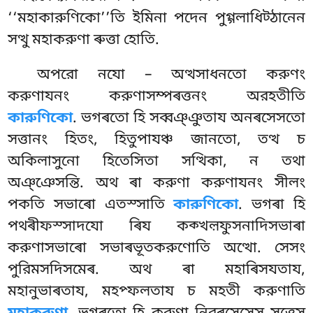
‘‘মহাকারুণিকো’’তি ইমিনা পদেন পুগ্গলাধিট্ঠানেন
সত্থু মহাকরুণা ৰুত্তা হোতি.
অপরো নযো – অত্থসাধনতো করুণং
করুণাযনং করুণাসম্পৰত্তনং অরহতীতি
কারুণিকো
. ভগৰতো হি সব্বঞ্ঞুতায অনৰসেসতো
সত্তানং হিতং, হিতুপাযঞ্চ জানতো, তত্থ চ
অকিলাসুনো হিতেসিতা সত্থিকা, ন তথা
অঞ্ঞেসন্তি. অথ ৰা করুণা করুণাযনং সীলং
পকতি সভাৰো এতস্সাতি
কারুণিকো
. ভগৰা হি
পথৰীফস্সাদযো ৰিয কক্খল়ফুসনাদিসভাৰা
করুণাসভাৰো সভাৰভূতকরুণোতি অত্থো. সেসং
পুরিমসদিসমেৰ. অথ ৰা মহাৰিসযতায,
মহানুভাৰতায, মহপ্ফলতায চ মহতী করুণাতি