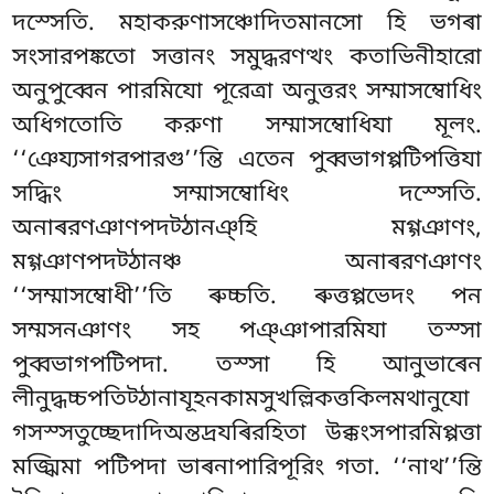
দস্সেতি. মহাকরুণাসঞ্চোদিতমানসো হি ভগৰা
সংসারপঙ্কতো সত্তানং সমুদ্ধরণত্থং কতাভিনীহারো
অনুপুব্বেন পারমিযো পূরেত্ৰা অনুত্তরং সম্মাসম্বোধিং
অধিগতোতি করুণা সম্মাসম্বোধিযা মূলং.
‘‘ঞেয্যসাগরপারগু’’ন্তি এতেন পুব্বভাগপ্পটিপত্তিযা
সদ্ধিং সম্মাসম্বোধিং দস্সেতি.
অনাৰরণঞাণপদট্ঠানঞ্হি মগ্গঞাণং,
মগ্গঞাণপদট্ঠানঞ্চ অনাৰরণঞাণং
‘‘সম্মাসম্বোধী’’তি ৰুচ্চতি. ৰুত্তপ্পভেদং পন
সম্মসনঞাণং সহ পঞ্ঞাপারমিযা তস্সা
পুব্বভাগপটিপদা. তস্সা হি আনুভাৰেন
লীনুদ্ধচ্চপতিট্ঠানাযূহনকামসুখল্লিকত্তকিলমথানুযো
গসস্সতুচ্ছেদাদিঅন্তদ্ৰযৰিরহিতা উক্কংসপারমিপ্পত্তা
মজ্ঝিমা পটিপদা ভাৰনাপারিপূরিং গতা. ‘‘নাথ’’ন্তি