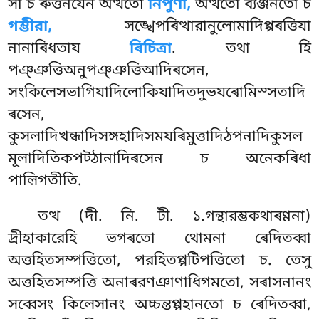
সা চ ৰুত্তনযেন অত্থতো
নিপুণা,
অত্থতো ব্যঞ্জনতো চ
গম্ভীরা,
সঙ্খেপৰিত্থারানুলোমাদিপ্পৰত্তিযা
নানাৰিধতায
ৰিচিত্রা
. তথা হি
পঞ্ঞত্তিঅনুপঞ্ঞত্তিআদিৰসেন,
সংকিলেসভাগিযাদিলোকিযাদিতদুভযৰোমিস্সতাদি
ৰসেন,
কুসলাদিখন্ধাদিসঙ্গহাদিসমযৰিমুত্তাদিঠপনাদিকুসল
মূলাদিতিকপট্ঠানাদিৰসেন চ অনেকৰিধা
পাল়িগতীতি.
তত্থ (দী. নি. টী. ১.গন্থারম্ভকথাৰণ্ণনা)
দ্ৰীহাকারেহি ভগৰতো থোমনা ৰেদিতব্বা
অত্তহিতসম্পত্তিতো, পরহিতপ্পটিপত্তিতো চ. তেসু
অত্তহিতসম্পত্তি অনাৰরণঞাণাধিগমতো, সৰাসনানং
সব্বেসং কিলেসানং অচ্চন্তপ্পহানতো চ ৰেদিতব্বা,