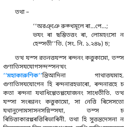
তথা –
‘‘অরঞ্ঞে
রুক্খমূলে ৰা…পে…;
ভযং ৰা ছম্ভিতত্তং ৰা, লোমহংসো ন
হেস্সতী’’তি. (সং. নি. ১.২৪৯) চ;
তত্থ যস্স রতনত্তযস্স ৰন্দনং কত্তুকামো, তস্স
গুণাতিসযযোগসন্দস্সনত্থং
‘‘মহাকারুণিক’’
ন্তিআদিনা গাথাত্তযমাহ.
গুণাতিসযযোগেন হি ৰন্দনারহভাৰো, ৰন্দনারহে চ
কতা ৰন্দনা যথাধিপ্পেতপ্পযোজনং সাধেতীতি. তত্থ
যস্সা সংৰণ্ণনং কত্তুকামো, সা নেত্তি ৰিসেসতো
যথানুলোমসাসনসন্নিস্সযা, তস্স চ
ৰিচিত্তাকারপ্পৰত্তিৰিভাৰিনী. তথা হি সুত্তন্তদেসনা ন