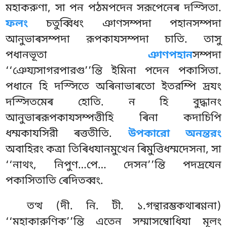
মহাকরুণা, সা পন পঠমপদেন সরূপেনেৰ দস্সিতা.
ফলং
চতুব্বিধং ঞাণসম্পদা পহানসম্পদা
আনুভাৰসম্পদা রূপকাযসম্পদা চাতি. তাসু
পধানভূতা
ঞাণপহান
সম্পদা
‘‘ঞেয্যসাগরপারগু’’ন্তি ইমিনা পদেন পকাসিতা.
পধানে হি দস্সিতে অৰিনাভাৰতো ইতরম্পি দ্ৰযং
দস্সিতমেৰ হোতি. ন হি বুদ্ধানং
আনুভাৰরূপকাযসম্পত্তীহি ৰিনা কদাচিপি
ধম্মকাযসিরী ৰত্ততীতি.
উপকারো অনন্তরং
অবাহিরং কত্ৰা তিৰিধযানমুখেন ৰিমুত্তিধম্মদেসনা, সা
‘‘নাথং, নিপুণ…পে… দেসন’’ন্তি পদদ্ৰযেন
পকাসিতাতি ৰেদিতব্বং.
তত্থ (দী. নি. টী. ১.গন্থারম্ভকথাৰণ্ণনা)
‘‘মহাকারুণিক’’ন্তি এতেন সম্মাসম্বোধিযা মূলং