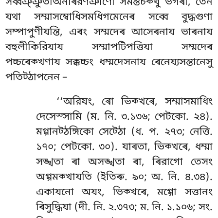
সব্বঞ্ঞুতাঅনাৰরণঞাণো সমন্তচক্খু ভগৰা, তেন
যথা সম্মাসম্বোধিসমধিগমেনেৰ সব্বে বুদ্ধগুণা
সম্পাপুণীযন্তি, এৰং সম্মদেৰ আসেৰনায ভাৰনায
বহুলীকিরিযায সম্মাপটিপত্তিযা সম্মদেৰ
পচ্চৰেক্খণায সক্কচ্চং ধম্মদেসনায ৰেনেয্যসন্তানেসু
পতিট্ঠাপনেন –
‘‘অরিযং
, ৰো ভিক্খৰে, সম্মাসমাধিং
দেসেস্সামি (ম. নি. ৩.১৩৬; পেটকো. ২৪).
মগ্গানট্ঠঙ্গিকো সেট্ঠো (ধ. প. ২৭৩; নেত্তি.
১৭০; পেটকো. ৩০). যাৰতা, ভিক্খৰে, ধম্মা
সঙ্খতা ৰা অসঙ্খতা ৰা, ৰিরাগো তেসং
অগ্গমক্খাযতি (ইতিৰু. ৯০; অ. নি. ৪.৩৪).
একাযনো অযং, ভিক্খৰে, মগ্গো সত্তানং
ৰিসুদ্ধিযা (দী. নি. ২.৩৭৩; ম. নি. ১.১০৬; সং.