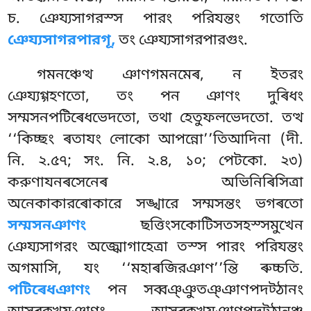
চ. ঞেয্যসাগরস্স পারং পরিযন্তং গতোতি
ঞেয্যসাগরপারগূ,
তং ঞেয্যসাগরপারগুং.
গমনঞ্চেত্থ
ঞাণগমনমেৰ, ন ইতরং
ঞেয্যগ্গহণতো, তং পন ঞাণং দুৰিধং
সম্মসনপটিৰেধভেদতো, তথা হেতুফলভেদতো. তত্থ
‘‘কিচ্ছং ৰতাযং লোকো আপন্নো’’তিআদিনা (দী.
নি. ২.৫৭; সং. নি. ২.৪, ১০; পেটকো. ২৩)
করুণাযনৰসেনেৰ অভিনিৰিসিত্ৰা
অনেকাকারৰোকারে সঙ্খারে সম্মসন্তং ভগৰতো
সম্মসনঞাণং
ছত্তিংসকোটিসতসহস্সমুখেন
ঞেয্যসাগরং অজ্ঝোগাহেত্ৰা তস্স পারং পরিযন্তং
অগমাসি, যং ‘‘মহাৰজিরঞাণ’’ন্তি ৰুচ্চতি.
পটিৰেধঞাণং
পন সব্বঞ্ঞুতঞ্ঞাণপদট্ঠানং