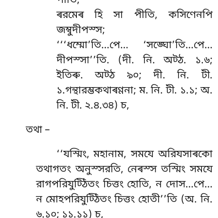
পীতি;
ৰরমেৰ হি সা পীতি, কসিণেনপি
জম্বুদীপস্স;
‘‘‘ধম্মো’তি…পে… ‘সঙ্ঘো’তি…পে…
দীপস্সা’’তি. (দী. নি. অট্ঠ. ১.৬;
ইতিৰু. অট্ঠ ৯০; দী. নি. টী.
১.গন্থারম্ভকথাৰণ্ণনা; ম. নি. টী. ১.১; অ.
নি. টী. ২.৪.৩৪) চ,
তথা –
‘‘যস্মিং, মহানাম, সমযে অরিযসাৰকো
তথাগতং অনুস্সরতি, নেৰস্স তস্মিং সমযে
রাগপরিযুট্ঠিতং চিত্তং হোতি, ন দোস…পে…
ন মোহপরিযুট্ঠিতং চিত্তং হোতী’’তি (অ. নি.
৬.১০; ১১.১১) চ,