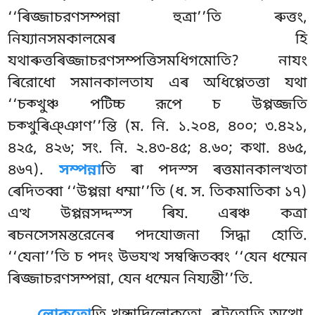
‘‘ৰিজ্জাচরণসম্পন্না হুত্ৰা’’তি ৰুত্তং,
নিয্যানসমকালমেৰ হি
যথাৰুত্তৰিজ্জাচরণসম্পত্তিসমধিগমোতি? নাযং
ৰিরোধো সমানকালতায এৰ অধিপ্পেতত্তা যথা
‘‘চক্খুঞ্চ পটিচ্চ রূপে চ উপ্পজ্জতি
চক্খুৰিঞ্ঞাণ’’ন্তি (ম. নি. ১.২০৪, ৪০০; ৩.৪২১,
৪২৫, ৪২৬; সং. নি. ২.৪৩-৪৫; ৪.৬০; কথা. ৪৬৫,
৪৬৭).
সম্পন্না
তি ৰা পদস্স ৰত্তমানকালত্থতা
ৰেদিতব্বা ‘‘উপ্পন্না ধম্মা’’তি (ধ. স. তিকমাতিকা ১৭)
এত্থ উপ্পন্নসদ্দস্স ৰিয. এৰঞ্চ কত্ৰা
ৰচনসেসমন্তরেনেৰ পদযোজনা সিদ্ধা হোতি.
‘‘যেনা’’তি
চ পদং উভযত্থ সম্বন্ধিতব্বং ‘‘যেন ধম্মেন
ৰিজ্জাচরণসম্পন্না, যেন ধম্মেন নিয্যন্তী’’তি.
লোকতো
তি খন্ধাদিলোকতো, ৰট্টতোতি অত্থো.