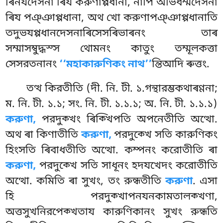
ৰিনযদেসনা ৰিয করুণাপ্পধানা, নাপি অভিধম্মদেসনা
ৰিয পঞ্ঞাপ্পধানা, অথ খো করুণাপঞ্ঞাপ্পধানাতি
তদুভযপ্পধানদেসনাৰিসেসৰিভাৰনং তাৰ
সম্মাসম্বুদ্ধস্স থোমনং কাতুং তম্মূলকত্তা
সেসরতনানং
‘‘মহাকারুণিকং নাথ’’
ন্তিআদি ৰুত্তং.
তত্থ কিরতীতি (দী. নি. টী. ১.গন্থারম্ভকথাৰণ্ণনা;
ম. নি. টী. ১.১; সং. নি. টী. ১.১.১; অ. নি. টী. ১.১.১)
করুণা,
পরদুক্খং ৰিক্খিপতি অপনেতীতি অত্থো.
অথ ৰা কিণাতীতি
করুণা,
পরদুক্খে সতি কারুণিকং
হিংসতি ৰিবাধতীতি অত্থো
. কম্পনং করোতীতি ৰা
করুণা,
পরদুক্খে সতি সাধূনং হদযখেদং করোতীতি
অত্থো. কমিতি ৰা সুখং, তং রুন্ধতীতি
করুণা
. এসা
হি পরদুক্খাপনযনকামতালক্খণা,
অত্তসুখনিরপেক্খতায কারুণিকানং সুখং রুন্ধতি