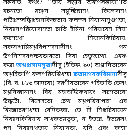
সম্ভৰতি. কথং? ‘‘তায সদ্ধায অৰূপসন্তাযা’’তি
ৰচনতো মগ্গেন সমুচ্ছিন্নানং কিলেসানং
পটিপ্পস্সদ্ধিপ্পহানকিচ্চতায ফলস্স নিয্যানানুগুণতা,
নিয্যানপরিযোসানতা চাতি ইমিনা পরিযাযেন সিযা
করণত্থো নিয্যানকিরিযায.
সকদাগামিমগ্গৰিপস্সনাদীনং পন
উপনিস্সযপচ্চযভাৰতো সিযা হেতুঅত্থো. এৰঞ্চ
কত্ৰা
অগ্গপ্পসাদসুত্তা
দীসু (ইতিৰু. ৯০) অগ্গাদিভাৰেন
অগ্গহিতাপি ফলপরিযত্তিধম্মা
ছত্তমাণৰকৰিমানা
দীসু
(ৰি. ৰ. ৮৮৬ আদযো) সরণীযভাৰেন গহিতাতি তেসং
মগ্গনিব্বানানং ৰিয মহাঅট্ঠকথাযং সরণভাৰো
উদ্ধটো. ৰিসেসতো চেত্থ মগ্গপরিযাপন্না এৰ
ৰিজ্জাচরণধম্মা ৰেদিতব্বা. তে হি নিপ্পরিযাযেন
নিয্যানকিরিযায সাধকতমভূতা, ন ইতরে. ইতরেসং
পন নিয্যানত্থতায নিয্যানতা. যদি এৰং কস্মা