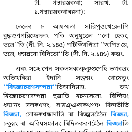
টী. গন্থারম্ভকথা; সারত্থ. টী.
১.গন্থারম্ভকথাৰণ্ণনা);
তেনেৰ চ আযস্মতা সারিপুত্তত্থেরেনাপি
বুদ্ধগুণপরিচ্ছেদনং পতি অনুযুত্তেন ‘‘নো হেতং,
ভন্তে’’তি (দী. নি. ২.১৪৫) পটিক্খিপিত্ৰা ‘‘অপিচ মে,
ভন্তে, ধম্মন্ৰযো ৰিদিতো’’তি (দী. নি. ২.১৪৬) ৰুত্তং.
এৰং সঙ্খেপেন সকলসব্বঞ্ঞুগুণেহি ভগৰন্তং
অভিত্থৰিত্ৰা ইদানি সদ্ধম্মং থোমেতুং
‘‘ৰিজ্জাচরণসম্পন্না’’
তিআদিমাহ. তত্থ
ৰিজ্জাচরণসম্পন্না হুত্ৰাতি ৰচনসেসো. ৰিন্দিযং
ধম্মানং সলক্খণং, সামঞ্ঞলক্খণঞ্চ
ৰিন্দতীতি
ৰিজ্জা,
লোভক্খন্ধাদীনি ৰা ৰিজ্ঝনট্ঠেন
ৰিজ্জা,
চতুন্নং ৰা অরিযসচ্চানং ৰিদিতকরণট্ঠেন
ৰিজ্জা
তি