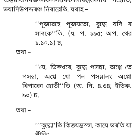
অন্তরাযনিবন্ধনসকলসংকিলেসৰিদ্ধংসনায পহোতি,
ভযাদিউপদ্দৰঞ্চ নিৰারেতি. যথাহ –
‘‘পূজারহে পূজযতো, বুদ্ধে যদি ৰ
সাৰকে’’তি. (ধ. প. ১৯৫; অপ. থের
১.১০.১) চ,
তথা
–
‘‘যে, ভিক্খৰে, বুদ্ধে পসন্না, অগ্গে তে
পসন্না, অগ্গে খো পন পসন্নানং অগ্গো
ৰিপাকো হোতী’’তি (অ. নি. ৪.৩৪; ইতিৰু.
৯০) চ,
তথা –
‘‘‘বুদ্ধো’তি কিত্তযন্তস্স, কাযে ভৰতি যা