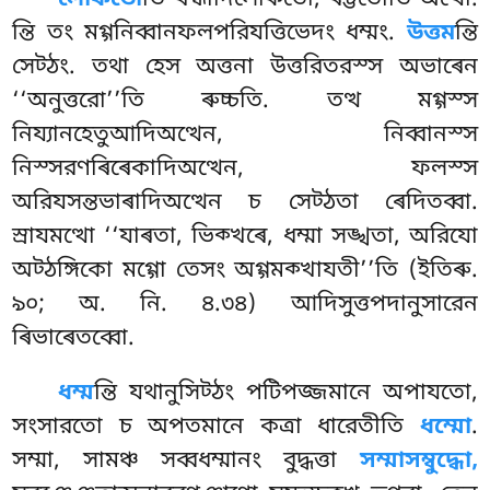
ন্তি তং মগ্গনিব্বানফলপরিযত্তিভেদং ধম্মং.
উত্তম
ন্তি
সেট্ঠং. তথা হেস অত্তনা উত্তরিতরস্স অভাৰেন
‘‘অনুত্তরো’’তি ৰুচ্চতি. তত্থ মগ্গস্স
নিয্যানহেতুআদিঅত্থেন, নিব্বানস্স
নিস্সরণৰিৰেকাদিঅত্থেন, ফলস্স
অরিযসন্তভাৰাদিঅত্থেন চ সেট্ঠতা ৰেদিতব্বা.
স্ৰাযমত্থো ‘‘যাৰতা, ভিক্খৰে, ধম্মা সঙ্খতা, অরিযো
অট্ঠঙ্গিকো মগ্গো তেসং অগ্গমক্খাযতী’’তি (ইতিৰু.
৯০; অ. নি. ৪.৩৪) আদিসুত্তপদানুসারেন
ৰিভাৰেতব্বো.
ধম্ম
ন্তি যথানুসিট্ঠং পটিপজ্জমানে অপাযতো,
সংসারতো চ অপতমানে কত্ৰা ধারেতীতি
ধম্মো
.
সম্মা, সামঞ্চ সব্বধম্মানং বুদ্ধত্তা
সম্মাসম্বুদ্ধো,