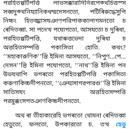
পরহিতপ্পটিপত্তি লাভসক্কারাদিনিরপেক্খচিত্তস্স
সব্বদুক্খনিয্যানিকধম্মদেসনতো, পটিৰিরুদ্ধেসুপি
নিচ্চং হিতজ্ঝাসযঞাণপরিপাককালাগমনতো চ
ৰেদিতব্বা. সা পনেত্থ পযোগতো, আসযতো চ দুৰিধা,
পরহিতপ্পটিপত্তি, যথাৰুত্তভেদা দুৰিধা চ
অত্তহিতসম্পত্তি পকাসিতা
হোতি. কথং?
‘‘মহাকারুণিক’’ন্তি ইমিনা আসযতো
, ‘‘নিপুণ…পে…
দেসন’’ন্তি ইমিনা পযোগতো, ‘‘নাথ’’ন্তি ইমিনা পন
উভযথাপি ভগৰতো পরহিতপ্পটিপত্তি পকাসিতা
করুণাকিচ্চদীপনতো, ‘‘ঞেয্যসাগরপারগু’’ন্তি ইমিনা
সাতিসযং অত্তহিতসম্পত্তি
পরমুক্কংসগতঞাণকিচ্চদীপনতো.
অথ ৰা তীহাকারেহি ভগৰতো থোমনা ৰেদিতব্বা
হেতুতো, ফলতো, উপকারতো চ. তত্থ
হেতু