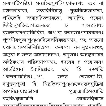
সম্মাপটিপত্তিযা সব্বহিতসুখনিপ্ফাদনত্থং. অথ ৰা
মঙ্গলভাৰতো, সব্বকিরিযাসু পুব্বকিচ্চভাৰতো,
পণ্ডিতেহি সম্মাচরিতভাৰতো, আযতিং পরেসং
দিট্ঠানুগতিআপজ্জনতো চ সংৰণ্ণনাযং
রতনত্তযপণামকিরিযা. অথ ৰা রতনত্তযপণামকরণং
পূজনীযপূজাপুঞ্ঞৰিসেসনিব্বত্তনত্থং, তং অত্তনো
যথালদ্ধসম্পত্তিনিমিত্তস্স কম্মস্স বলানুপ্পদানত্থং,
অন্তরা চ তস্স অসঙ্কোচনত্থং, তদুভযং অনন্তরাযেন
অট্ঠকথায পরিসমাপনত্থং. ইদমেৰ চ পযোজনং
আচরিযেন ইধাধিপ্পেতং. তথা
হি ৰক্খতি
‘‘ৰন্দনাজনিতং…পে… তস্স তেজসা’’তি.
ৰত্থুত্তযপূজা হি নিরতিসযপুঞ্ঞক্খেত্তসম্বুদ্ধিযা
অপরিমেয্যপ্পভাৰো পুঞ্ঞাতিসযোতি
বহুৰিধন্তরাযেপি লোকসন্নিৰাসে