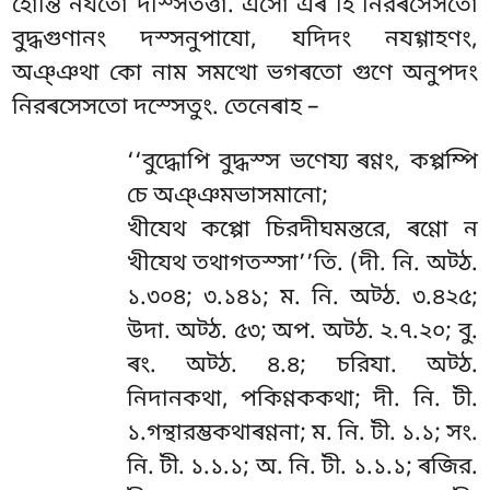
হোন্তি নযতো দস্সিতত্তা. এসো এৰ হি নিরৰসেসতো
বুদ্ধগুণানং দস্সনুপাযো, যদিদং নযগ্গাহণং,
অঞ্ঞথা কো নাম সমত্থো ভগৰতো গুণে অনুপদং
নিরৰসেসতো দস্সেতুং. তেনেৰাহ –
‘‘বুদ্ধোপি বুদ্ধস্স ভণেয্য ৰণ্ণং, কপ্পম্পি
চে অঞ্ঞমভাসমানো;
খীযেথ কপ্পো চিরদীঘমন্তরে, ৰণ্ণো ন
খীযেথ তথাগতস্সা’’তি. (দী. নি. অট্ঠ.
১.৩০৪; ৩.১৪১; ম. নি. অট্ঠ. ৩.৪২৫;
উদা. অট্ঠ. ৫৩; অপ. অট্ঠ. ২.৭.২০; বু.
ৰং. অট্ঠ. ৪.৪; চরিযা. অট্ঠ.
নিদানকথা, পকিণ্ণককথা; দী. নি. টী.
১.গন্থারম্ভকথাৰণ্ণনা; ম. নি. টী. ১.১; সং.
নি. টী. ১.১.১; অ. নি. টী. ১.১.১; ৰজির.