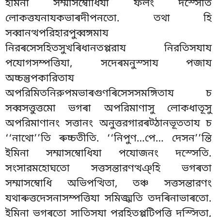
ইমিনা সম্মাসম্বোধিযা ফলং দস্সেতি
লোকত্তযনাযকভাৰদীপনতো. তথা হি
সব্বানত্থপরিহারপুব্বঙ্গমায
নিরৰসেসহিতসুখৰিধানতপ্পরায নিরতিসযায
পযোগসম্পত্তিযা, সদেৰমনুস্সায পজায
অচ্চন্তুপকারিতায
অপরিমিতনিরুপমভাৰগুণৰিসেসসমঙ্গিতায চ
সব্বসত্তুত্তমো ভগৰা অপরিমাণাসু লোকধাতূসু
অপরিমাণানং সত্তানং অনুত্তরগারৰট্ঠানভূততায চ
‘‘নাথো’’তি ৰুচ্চতীতি. ‘‘নিপুণ…পে… দেসন’’ন্তি
ইমিনা সম্মাসম্বোধিযা পযোজনং
দস্সেতি.
সংসারমহোঘতো সত্তসন্তারণত্থঞ্হি ভগৰতা
সম্মাসম্বোধি অভিপত্থিতা, তঞ্চ সত্তসন্তারণং
যথাৰুত্তদেসনাসম্পত্তিযা সমিজ্ঝতি তদৰিনাভাৰতো.
ইমিনা ভগৰতো সাতিসযা পরহিতপ্পটিপত্তি দস্সিতা,