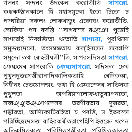
গলনং সন্দনং উদকেন করোতীতি
সাগরো
.
কপ্পৰুট্ঠানকালে হি মহাসমুদ্দো ইতো চিতো চ
পগ্ঘরিত্ৰা সকলং লোকধাতুং একোঘং করোতীতি.
লোকিযা পন ৰদন্তি ‘‘সাগরস্স রঞ্ঞো পুত্তেহি
সাগরেহি নিব্বত্তিতো খতোতি
সাগরো,
পুরত্থিমো
সমুদ্দপ্পদেসো, তংসম্বন্ধতায রুল়্হিৰসেন সব্বোপি
সমুদ্দো তথা ৰোহরীযতী’’তি. সাগরসদিসত্তা
সাগরো,
ঞেয্যমেৰ সাগরোতি
ঞেয্যসাগরো
. সদিসতা চেত্থ
পুথুলদুত্তরগম্ভীরানাদিকালিকতাহি ৰেদিতব্বা,
নিহীনং চেতমোপম্মং. তথা হি ঞেয্যস্সেৰ সাতিসযা
পুথুলতা অপরিমাণলোকধাতুব্যাপনতো,
সব্বঞ্ঞুতঞ্ঞাণস্সেৰ তরণীযতায দুত্তরতা,
গম্ভীরতা, আদিকোটিরহিতা চ পৰত্তি, ন ইতরস্স
পরিচ্ছিন্নদেসত্তা বাহিরকৰীতরাগেহিপি ইত্তরেন খণেন
অতিক্কমিতব্বত্তা, পরিমিতগম্ভীরত্তা, পরিমিতকালত্তা