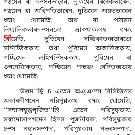
পঠমেন ৰা দস্সনভাৰেন, দুতিযেন ৰিৰেকভাৰেন.
পঠমেন ৰা অধিপতিভাৰেন, দুতিযেন অমতভাৰেন
ধম্মং থোমেতি. অথ ৰা পঠমেন
নিয্যানিকভাৰদস্সনতো স্ৰাক্খাততায ধম্মং
📜
থোমেতি, দুতিযেন সচ্ছিকাতব্বভাৰতো
সন্দিট্ঠিকতায. তথা পুরিমেন অকালিকতায,
পচ্ছিমেন এহিপস্সিকতায. পুরিমেন ৰা
ওপনেয্যিকতায, পচ্ছিমেন পচ্চত্তং ৰেদিতব্বতায
ধম্মং থোমেতি.
‘‘উত্তম’’ন্তি চ এতেন অঞ্ঞস্স ৰিসিট্ঠস্স
অভাৰদীপনেন পরিপুণ্ণতায ধম্মং থোমেতি
,
‘‘সম্মাসম্বুদ্ধপূজিত’’ন্তি এতেন পরিসুদ্ধতায.
সব্বদোসাপগমেন হিস্স পূজনীযতা. পরিসুদ্ধতায
চস্স পহানসম্পদা, পরিপুণ্ণতায পভৰসম্পদা.