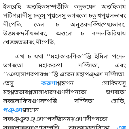
ইতরেহি অত্তহিতসম্পত্তীতি তদুভযেন অত্তহিতায
পটিপন্নাদীসু চতূসু পুগ্গলেসু ভগৰতো চতুত্থপুগ্গলভাৰং
দীপেতি, তেন চ অনুত্তরদক্খিণেয্যভাৰং,
উত্তমৰন্দনীযভাৰং, অত্তনো চ ৰন্দনকিরিযায
খেত্তঙ্গতভাৰং দীপেতি.
এত্থ চ যথা ‘‘মহাকারুণিক’’ন্তি ইমিনা পদেন
ভগৰতো মহাকরুণা দস্সিতা, এৰং
‘‘ঞেয্যসাগরপারগু’’ন্তি এতেন মহাপঞ্ঞা দস্সিতা.
তেসু
করুণা
গ্গহণেন লোকিযেসু
মহগ্গতভাৰপ্পত্তাসাধারণগুণদীপনতো ভগৰতো
সব্বলোকিযগুণসম্পত্তি দস্সিতা হোতি,
পঞ্ঞা
গ্গহণেন
সব্বঞ্ঞুতঞ্ঞাণপদট্ঠানমগ্গঞাণদীপনতো
সব্বলোকুত্তরগুণসম্পত্তি. তদুভযগ্গহণসিদ্ধো
এৰ