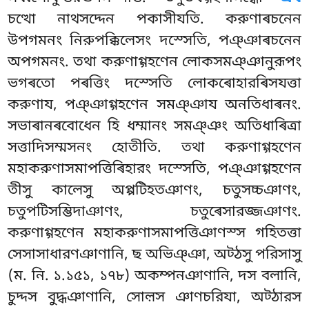
চত্থো নাথসদ্দেন পকাসীযতি. করুণাৰচনেন
উপগমনং নিরুপক্কিলেসং দস্সেতি, পঞ্ঞাৰচনেন
অপগমনং. তথা করুণাগ্গহণেন লোকসমঞ্ঞানুরূপং
ভগৰতো পৰত্তিং দস্সেতি লোকৰোহারৰিসযত্তা
করুণায, পঞ্ঞাগ্গহণেন সমঞ্ঞায অনতিধাৰনং.
সভাৰানৰবোধেন হি ধম্মানং সমঞ্ঞং অতিধাৰিত্ৰা
সত্তাদিসম্মসনং হোতীতি. তথা করুণাগ্গহণেন
মহাকরুণাসমাপত্তিৰিহারং দস্সেতি, পঞ্ঞাগ্গহণেন
তীসু কালেসু অপ্পটিহতঞাণং, চতুসচ্চঞাণং,
চতুপটিসম্ভিদাঞাণং, চতুৰেসারজ্জঞাণং.
করুণাগ্গহণেন মহাকরুণাসমাপত্তিঞাণস্স গহিতত্তা
সেসাসাধারণঞাণানি, ছ অভিঞ্ঞা, অট্ঠসু পরিসাসু
(ম. নি. ১.১৫১, ১৭৮) অকম্পনঞাণানি, দস বলানি,
চুদ্দস বুদ্ধঞাণানি, সোল়স ঞাণচরিযা, অট্ঠারস