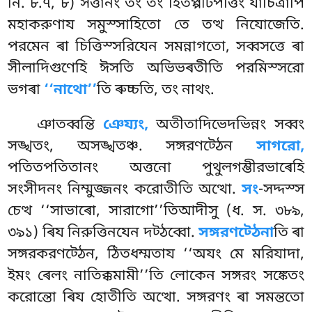
নি. ৮.৭, ৮) সত্তানং তং তং হিতপ্পটিপত্তিং যাচিত্ৰাপি
মহাকরুণায সমুস্সাহিতো তে তত্থ নিযোজেতি.
পরমেন ৰা চিত্তিস্সরিযেন সমন্নাগতো, সব্বসত্তে ৰা
সীলাদিগুণেহি ঈসতি অভিভৰতীতি পরমিস্সরো
ভগৰা
‘‘নাথো’’
তি ৰুচ্চতি, তং নাথং.
ঞাতব্বন্তি
ঞেয্যং,
অতীতাদিভেদভিন্নং সব্বং
সঙ্খতং, অসঙ্খতঞ্চ. সঙ্গরণট্ঠেন
সাগরো,
পতিতপতিতানং অত্তনো পুথুলগম্ভীরভাৰেহি
সংসীদনং নিম্মুজ্জনং করোতীতি অত্থো.
সং
-সদ্দস্স
চেত্থ ‘‘সাভাৰো, সারাগো’’তিআদীসু (ধ. স. ৩৮৯,
৩৯১) ৰিয নিরুত্তিনযেন দট্ঠব্বো.
সঙ্গরণট্ঠেনা
তি ৰা
সঙ্গরকরণট্ঠেন, ঠিতধম্মতায ‘‘অযং মে মরিযাদা,
ইমং ৰেলং নাতিক্কমামী’’তি লোকেন সঙ্গরং সঙ্কেতং
করোন্তো ৰিয হোতীতি অত্থো. সঙ্গরণং ৰা সমন্ততো