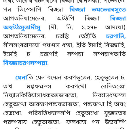
এৰং তাৰেত্থ ৰচনত্থতো ৰিজ্জা ৰেদিতব্বা. পভেদতো
পন তিস্সোপি ৰিজ্জা
ৰিজ্জা ভযভেরৰসুত্তে
আগতনিযামেনেৰ, অট্ঠপি ৰিজ্জা
ৰিজ্জা
অম্বট্ঠসুত্তাদীসু
(দী. নি. ১.২৭৮ আদযো)
আগতনিযামেনেৰ. চরন্তি তেহীতি
চরণানি,
সীলসংৰরাদযো পঞ্চদস ধম্মা, ইতি ইমাহি ৰিজ্জাহি,
ইমেহি চ চরণেহি সম্পন্না সম্পন্নাগতাতি
ৰিজ্জাচরণসম্পন্না
.
যেনা
তি যেন ধম্মেন করণভূতেন, হেতুভূতেন চ.
তত্থ মগ্গধম্মস্স করণত্থো ৰেদিতব্বো
নিয্যানকিরিযাসাধকতমভাৰতো, নিব্বানধম্মস্স
হেতুঅত্থো আরম্মণপচ্চযভাৰতো. পচ্চযত্থো হি
অযং
হেত্ৰত্থো. পরিযত্তিধম্মস্সপি হেতুঅত্থো যুজ্জতেৰ
পরম্পরায হেতুভাৰতো. ফলধম্মে পন উভযম্পি