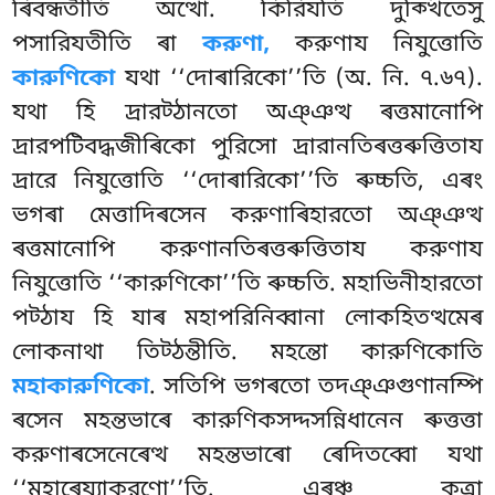
ৰিবন্ধতীতি অত্থো. কিরিযতি দুক্খিতেসু
পসারিযতীতি ৰা
করুণা,
করুণায নিযুত্তোতি
কারুণিকো
যথা ‘‘দোৰারিকো’’তি (অ. নি. ৭.৬৭).
যথা হি দ্ৰারট্ঠানতো অঞ্ঞত্থ ৰত্তমানোপি
দ্ৰারপটিবদ্ধজীৰিকো পুরিসো দ্ৰারানতিৰত্তৰুত্তিতায
দ্ৰারে নিযুত্তোতি ‘‘দোৰারিকো’’তি ৰুচ্চতি, এৰং
ভগৰা মেত্তাদিৰসেন করুণাৰিহারতো অঞ্ঞত্থ
ৰত্তমানোপি করুণানতিৰত্তৰুত্তিতায করুণায
নিযুত্তোতি ‘‘কারুণিকো’’তি ৰুচ্চতি. মহাভিনীহারতো
পট্ঠায হি যাৰ মহাপরিনিব্বানা লোকহিতত্থমেৰ
লোকনাথা তিট্ঠন্তীতি. মহন্তো কারুণিকোতি
মহাকারুণিকো
. সতিপি ভগৰতো তদঞ্ঞগুণানম্পি
ৰসেন মহন্তভাৰে কারুণিকসদ্দসন্নিধানেন ৰুত্তত্তা
করুণাৰসেনেৰেত্থ মহন্তভাৰো ৰেদিতব্বো যথা
‘‘মহাৰেয্যাকরণো’’তি. এৰঞ্চ কত্ৰা