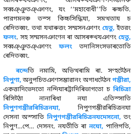
আসৰক্খযঞাণং, আসৰক্খযঞাণপদট্ঠানঞ্চ
সব্বঞ্ঞুতঞ্ঞাণং, যং ‘‘মহাবোধী’’তি ৰুচ্চতি.
পারগমনঞ্চ তস্স কিচ্চসিদ্ধিযা, সমত্থতায চ
ৰেদিতব্বং. তথা যথাৰুত্তং সম্মসনঞাণং
হেতু,
ইতরং
ফলং
. সহ সম্মসনঞাণেন ৰা আসৰক্খযঞাণং
হেতু,
সব্বঞ্ঞুতঞ্ঞাণং
ফলং
তদানিসংসভাৰতোতি
ৰেদিতব্বং.
ৰন্দে
তি নমামি, অভিত্থৰামি ৰা. সণ্হট্ঠেন
নিপুণা,
অনুপচিতঞাণসম্ভারানং অগাধট্ঠেন
গম্ভীরা,
একত্তাদিভেদতো নন্দিযাৰট্টাদিৰিভাগতো চ
ৰিচিত্রা
ৰিসিট্ঠা নানাৰিধা নযা এতিস্সাতি
নিপুণগম্ভীরৰিচিত্রনযা,
নিপুণগম্ভীরৰিচিত্রনযা
দেসনা অস্সাতি
নিপুণগম্ভীরৰিচিত্রনযদেসনো,
তং
নিপুণ…পে… দেসনং. নযতীতি ৰা
নযো,
পাল়িগতি,