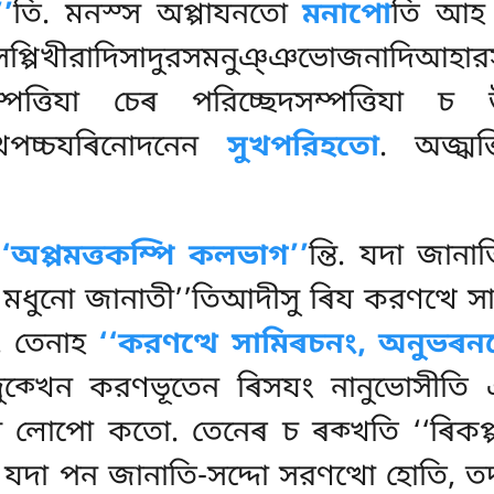
’
তি. মনস্স অপ্পাযনতো
মনাপো
তি আ
্পিখীরাদিসাদুরসমনুঞ্ঞভোজনাদিআহারস
ম্পত্তিযা চেৰ পরিচ্ছেদসম্পত্তিযা চ 
খপচ্চযৰিনোদনেন
সুখপরিহতো
. অজ্ঝত্
‘‘অপ্পমত্তকম্পি কলভাগ’’
ন্তি. যদা জান
মধুনো জানাতী’’তিআদীসু ৰিয করণত্থে সামি
. তেনাহ
‘‘করণত্থে সামিৰচনং, অনুভৰনত
ুক্খেন করণভূতেন ৰিসযং নানুভোসীতি এৰম
্স লোপো কতো. তেনেৰ চ ৰক্খতি ‘‘ৰিকপ্প
. যদা পন জানাতি-সদ্দো সরণত্থো হোতি, তদ