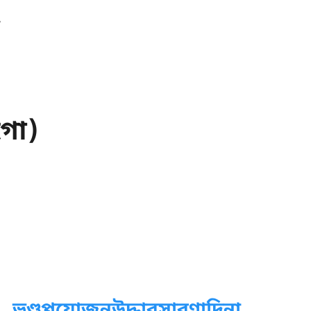
াগো)
া.
ভণ্ডপ্পযোজনউদ্ধারসারণাদিনা