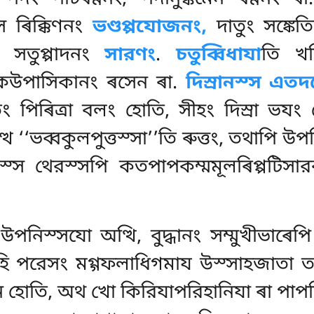
্স ৰিক্কিণনং
ভণ্ডপ্পযোজনং,
দাতুং
সঙ্কেত
তি সতুপ্পাদনং
সারণং
.
চতুব্বিধাযা
তি খত
পাসকউপাসিকানং ৰসেন ৰা.
দিস্ৰানস্স এত
ং পিৰিত্ৰা বলং হোতি, সীহং দিস্ৰা ভযং
থ ‘‘ভব্বকুলপুত্তস্সা’’তি ৰুত্তং, তথাপি উ
স্স থেরস্সপি কতপাপকম্মমূলৰিপ্পটিস
পনিস্সযো অত্থি, বুদ্ধানং সম্মুখীভাৰ
া হি পরেসং
মগ্গফলাধিগমায উস্সাহজাতা তত্থ 
 ন হোতি, অথ খো কিরিযাপরিহানিযা ৰা পাপম