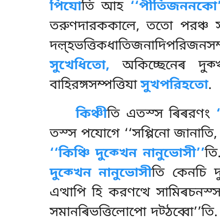
পিযো
তি আহ
‘‘পীতিজননকো’
তরুণদারককালে, ততো পরঞ্চ সপ
দল়্হভত্তিকধাতিজনাদিপরিজনস
সুখেধিতো,
অকিচ্ছেনেৰ দুক্
বাহিরঙ্গসম্পত্তিযা
সুখপরিহতো
.
কিঞ্চী
তি এতস্স ৰিৰরণং
তস্স পযোগে ‘‘সপ্পিনো জানাতি, 
‘‘কিঞ্চি দুক্খেন নানুভোসী’’
তি
দুক্খেন নানুভোসী
তি কেনচি দ
এত্থাপি হি করণত্থে সামিৰচনস
সমানৰিভত্তিলোপো দট্ঠব্বো’’তি