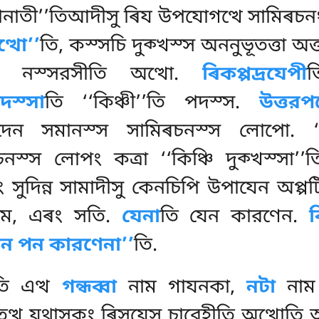
জানাতী’’তিআদীসু ৰিয উপযোগত্থে সামিৰচনং
্থো’’
তি, কস্সচি দুক্খস্স অননুভূতত্তা অত্
 নস্সরসীতি অত্থো
.
ৰিকপ্পদ্ৰযেপী
ত
দস্সা
তি ‘‘কিঞ্চী’’তি পদস্স.
উত্তরপ
দেন সমানস্স সামিৰচনস্স লোপো. ‘‘কস্
ৰচনস্স লোপং কত্ৰা ‘‘কিঞ্চি দুক্খস্সা’
ং সুদিন্ন সামাদীসু কেনচিপি উপাযেন অপ্
সাম, এৰং সতি.
যেনা
তি যেন কারণেন.
েন পন কারণেনা’’
তি.
তি এত্থ
গন্ধব্বা
নাম গাযনকা,
নটা
নাম 
 তত্থ যথাসকং ৰিসযেসু চারেহীতি অত্থোত