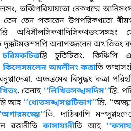
সং, তব্বিপরিযাযতো নেক্খম্মে আনিসংসং
, তেন তেন পকারেন উপপরিক্খতো ৰীমং
য
ন্তি অধিসীলসিক্খাদিসিক্খত্তযসঙ্গহং
ি দুক্কটমত্তস্সপি অনাপজ্জনেন অখণ্ডিতং কত
.
চরিমকচিত্ত
ন্তি চুতিচিত্তং. কিঞ্চিপ
ণং. কিলেসমলেন অমলীনং কত্ৰা
তি তণ্হাসং
নুপ্পাদেত্ৰা. অচ্চন্তমেৰ ৰিসুদ্ধং কত্ৰা পর
িখিতং
. তেনাহ
‘‘লিখিতসঙ্খসদিস’’
ন্তি. 
ন্তি আহ
‘‘ধোতসঙ্খসপ্পটিভাগ’’
ন্তি. ‘‘অজ
‘‘অগারমজ্ঝে’’
তি. দাঠিকাপি মস্সুগ্গহণ
যেন রত্তানীতি
কাসাযানী
তি আহ
‘‘কসা