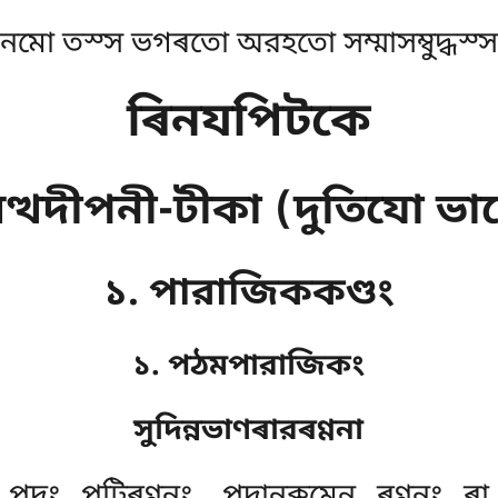
নমো তস্স ভগৰতো অরহতো সম্মাসম্বুদ্ধস্স
ৰিনযপিটকে
ত্থদীপনী-টীকা (দুতিযো ভ
১. পারাজিককণ্ডং
১. পঠমপারাজিকং
সুদিন্নভাণৰারৰণ্ণনা
পদং পটিৰণ্ণনং, পদানুক্কমেন ৰণ্ণনং ৰ