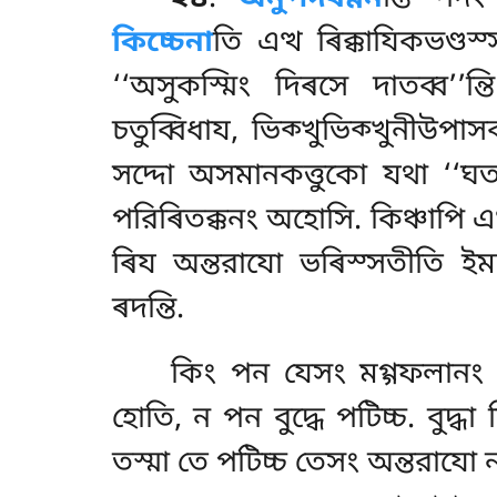
কিচ্চেনা
তি এত্থ ৰিক্কাযিকভণ্ডস
‘‘অসুকস্মিং দিৰসে দাতব্ব’’ন্
চতুব্বিধায, ভিক্খুভিক্খুনীউ
সদ্দো অসমানকত্তুকো যথা ‘‘ঘত
পরিৰিতক্কনং অহোসি. কিঞ্চাপি এত্
ৰিয অন্তরাযো ভৰিস্সতীতি ইম
ৰদন্তি.
কিং পন যেসং মগ্গফলানং উ
হোতি, ন পন বুদ্ধে পটিচ্চ. বুদ্ধ
তস্মা তে পটিচ্চ তেসং অন্তরাযো