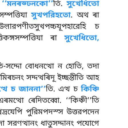
হ
‘‘মনৰড্ঢনকো’’
তি.
সুখেধিতো
ম্পত্তিযা
সুখপরিহতো
. অথ ৰা
উল়ারপণীতসুখপচ্চযূপহারেহি চ
তিকঙ্গসম্পত্তিযা ৰা
সুখেধিতো,
াতি-সদ্দো বোধনত্থো ন হোতি, তদা
ৰচনং সদ্দত্থৰিদূ ইচ্ছন্তীতি আহ
্থে চ জাননা’’
তি. এত্থ চ
কিঞ্চি
ত্থো ৰেদিতব্বো. ‘‘কিঞ্চী’’তি
দ্ৰযেপি পুরিমপদস্স উত্তরপদেন
া সরণত্থানং ধাতুসদ্দানং পযোগে