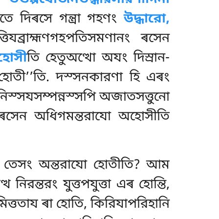
িতে দিৰসে গন্ত্ৰা গহণং
উদ্ধারো,
্তিযব্রাহ্মণগহপতিসমণানং ৰসেন
দহোসী
তি হেতুঅত্থো অযং দিস্ৰান-
 হোতী’’তি. দস্সনকারণা হি এৰং
পনিস্সযসম্পন্নস্সপি অজাতসত্তুনো
ারৰসেন অধিগমন্তরাযো অহোসীতি
েপি তেসং অন্তরাযো হোতীতি? আম
নিরন্তরং যুত্তপযুত্তা এৰ হোন্তি,
িত্ততায ৰা হোতি, কিরিযাপরিহানি