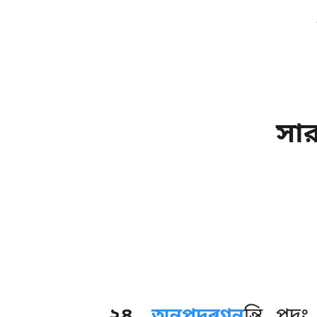
সার
২৪
.
অনুপদৰণ্ণন
ন্তি
পদং 