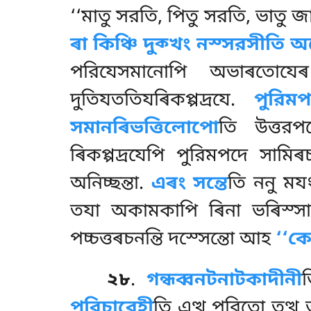
‘‘মাতু সরতি, পিতু সরতি, ভাতু 
ৰা কিঞ্চি দুক্খং নস্সরসীতি অত
পরিযেসমানোপি অভাৰতোযেৰ
দুতিযততিযৰিকপ্পদ্ৰযে.
পুরিমপ
সমানৰিভত্তিলোপো
তি উত্তরপ
ৰিকপ্পদ্ৰযেপি পুরিমপদে সামি
অনিচ্ছন্তা.
এৰং সন্তে
তি ননু ময
তযা অকামকাপি
ৰিনা ভৰিস্
পচ্চত্তৰচনন্তি দস্সেন্তো আহ
‘‘ক
২৮
.
গন্ধব্বনটনাটকাদীনী
পরিচারেহী
তি এত্থ পরিতো তত্থ