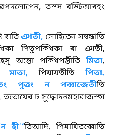
্তরপদলোপেন, তস্স ৰড্ঢিআৰহং
তি ৰাতি
ঞাতী,
লোহিতেন সম্বন্ধাতি
্খিকা পিতুপক্খিকা ৰা ঞাতী
,
্হেসু অন্তো পক্খিপন্তীতি
মিত্তা
.
তি
মাতা,
পিযাযতীতি
পিতা.
তং পুত্তং ন পব্বাজেতী
তি
ি. ততোযেৰ চ সুদ্ধোদনমহারাজস্স
‘ন হী’’
তিআদি. পিযাযিতব্বোতি