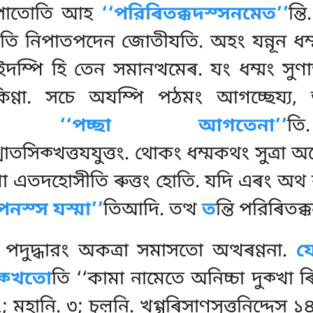
 নিপাতোতি আহ
‘‘পরিৰিতক্কদস্সনমেত’’
ন্ত
া’’তি নিপাতপদেন জোতীযতি. অহং যন্নূন ধম্
ম্পি হি তেন সমানত্থমেৰ. যং ধম্মং সুণাত
ণ্ণা
. সচে অযম্পি পঠমং আগচ্ছেয্য, ভগ
 আহ
‘‘পচ্ছা আগতেনা’’
ক্খত্তযযুত্তং. থোকং ধম্মকথং সুত্ৰা অহোসী
ণা এতদহোসীতি ৰুত্তং
হোতি. যদি এৰং অথ ক
পনস্স যস্মা’’
তিআদি. তত্থ
ত
ন্তি পরিৰিতক্
ং পদুদ্ধারং অকত্ৰা সমাসতো অত্থৰণ্ণনা.
য
ক্খতো
তি ‘‘কামা নামেতে অনিচ্চা দুক্খা ৰ
; মহানি. ৩; চূল়নি. খগ্গৰিসাণসুত্তনিদ্