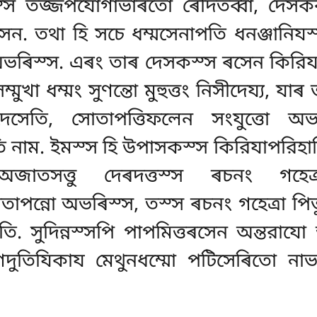
স্স তজ্জপযোগাভাৰতো ৰেদিতব্বা, দেসক
সেন. তথা হি সচে ধম্মসেনাপতি ধনঞ্জানিযস
ো অভৰিস্স. এৰং তাৰ দেসকস্স ৰসেন কিরিয
মুখা ধম্মং সুণন্তো মুহুত্তং নিসীদেয্য, যাৰ
া দেসেতি, সোতাপত্তিফলেন সংযুত্তো 
তি নাম. ইমস্স হি উপাসকস্স কিরিযাপরিহা
চে অজাতসত্তু দেৰদত্তস্স ৰচনং গহেত
পন্নো অভৰিস্স, তস্স ৰচনং গহেত্ৰা পিতু
ি. সুদিন্নস্সপি পাপমিত্তৰসেন অন্তরাযো
াণদুতিযিকায মেথুনধম্মো পটিসেৰিতো নাভ