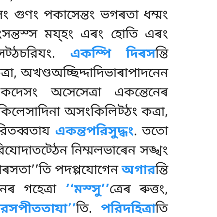
 গুণং পকাসেন্তং ভগৰতা ধম্মং
সন্তস্স ময্হং এৰং হোতি এৰং
 সেট্ঠচরিযং.
একম্পি দিৰস
ন্তি
্ৰা, অখণ্ডঅচ্ছিদ্দাদিভাৰাপাদনেন
ি একদেসং অসেসেত্ৰা একন্তেনেৰ
কিলেসাদিনা অসংকিলিট্ঠং কত্ৰা,
িহরিতব্বতায
একন্তপরিসুদ্ধং
. ততো
পরিযোদাতট্ঠেন নিম্মলভাৰেন সঙ্খং
্ঝাৰসতা’’তি পদপ্পযোগেন
অগার
ন্তি
েনেৰ গহেত্ৰা
‘‘মস্সু’’
ত্ৰেৰ ৰুত্তং,
যরসপীততাযা’’
তি.
পরিদহিত্ৰা
তি