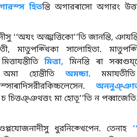
গারস্স হিত
ন্তি অগারৰাসো অগারং উত
সু ‘‘অযং অজ্ঝত্তিকো’’তি জানন্তি, ঞাযন্
তী, মাতুপক্খিকা সালোহিতা. মাতুপক
িত্তাযন্তীতি
মিত্তা,
মিনন্তি ৰা সব্বগুয
েন অমা হোন্তীতি
অমচ্চা
. মমাযতী
স্সাৰাদিসরীরকিচ্চলেসেন.
অননুঞ্ঞা
 চিত্তঞ্ঞথত্তং মা হোতূ’’তি ন পব্বাজেত
্ডপ্পযোজনাদীসু ধুরনিক্খেপেন. তেনাহ
‘