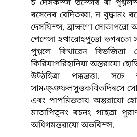
চ দেসকস্স তস্সেৰ ৰা পুগ্গল
ৰসেনেৰ ৰেদিতব্বা, ন বুদ্ধানং ৰ
দেসযিস্স, ব্রাহ্মণো সোতাপন্ন
পেস্সো হত্থারোহপুত্তো ভগৰতো সম্
পুগ্গলে ৰিত্থারেন ৰিভজিত্ৰ
কিরিযাপরিহানিযা অন্তরাযো হো
উট্ঠহিত্ৰা পক্কন্তত্তা. স
সামঞ্ঞফলসুত্তকথিতদিৰসে সোতা
এৰং পাপমিত্ততায অন্তরাযো হোত
মাতাপিতূনং ৰচনং গহেত্ৰা পুর
অধিগমন্তরাযো অভৰিস্স.