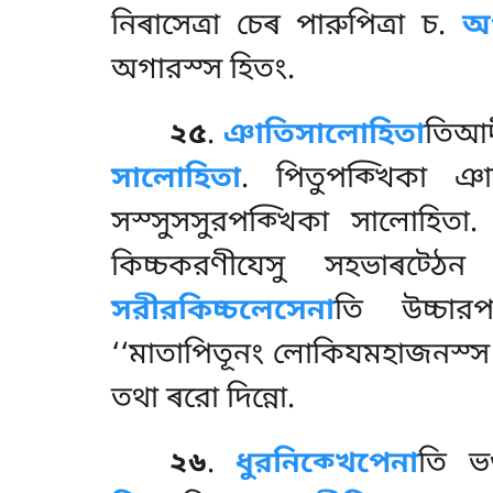
নিৰাসেত্ৰা চেৰ পারুপিত্ৰা চ.
অ
অগারস্স হিতং.
২৫
.
ঞাতিসালোহিতা
তিআদী
সালোহিতা
. পিতুপক্খিকা ঞা
সস্সুসসুরপক্খিকা সালোহিতা. ম
কিচ্চকরণীযেসু সহভাৰট্ঠ
সরীরকিচ্চলেসেনা
তি উচ্চারপ
‘‘মাতাপিতূনং লোকিযমহাজনস্স চ
তথা ৰরো দিন্নো.
২৬
.
ধুরনিক্খেপেনা
তি ভণ