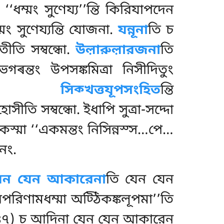
ি. ‘‘ধম্মং সুণেয্য’’ন্তি কিরিযাপদেন
মং সুণেয্যন্তি যোজনা.
যন্নূনা
তি চ
ীতি সম্বন্ধো.
উল়ারুল়ারজনা
তি
ৰন্তং উপসঙ্কমিত্ৰা নিসীদিতুং
তি.
সিক্খত্তযূপসংহিত
ন্তি
তি সম্বন্ধো. ইধাপি সুত্ৰা-সদ্দো
স্মা ‘‘একমন্তং নিসিন্নস্স…পে…
কনং.
েন যেন আকারেনা
তি যেন যেন
িপরিণামধম্মা অট্ঠিকঙ্কলূপমা’’তি
দেস ১৪৭) চ আদিনা যেন যেন আকারেন