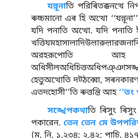
যন্নূনা
তি পরিৰিতক্কনত্থে
ৰুচ্চমানো এৰ হি অত্থো ‘‘যন্নূন
যদি পনাতি অত্থো. যদি পনাতি ইদ
খত্তিযমহাসালাদিউল়ারুল়ারজনাকি
অরহরূপোতি
অধিসীলঅধিচিত্তঅধিপঞ্ঞাসঙ্খাতসি
হেতুঅত্থোতি দট্ঠব্বো, সৰনকার
এতদহোসী’’তি ৰুত্তন্তি আহ
‘‘তং 
সঙ্খেপকথা
তি ৰিসুং ৰিসু
পকারেন.
তেন তেন মে উপপরি
(ম. নি. ১.২৩৪; ২.৪২; পাচি. ৪১৭