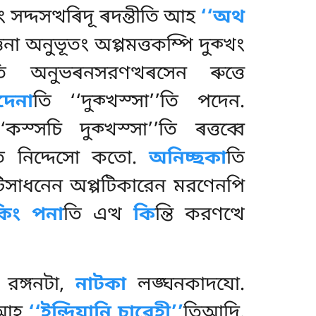
 সদ্দসত্থৰিদূ ৰদন্তীতি আহ
‘‘অথ
তনা অনুভূতং অপ্পমত্তকম্পি দুক্খং
ি অনুভৰনসরণত্থৰসেন ৰুত্তে
দেনা
তি ‘‘দুক্খস্সা’’তি পদেন.
সচি দুক্খস্সা’’তি ৰত্তব্বে
’তি নিদ্দেসো কতো.
অনিচ্ছকা
তি
পটিসাধনেন অপ্পটিকারেন মরণেনপি
কিং পনা
তি এত্থ
কি
ন্তি করণত্থে
রঙ্গনটা,
নাটকা
লঙ্ঘনকাদযো.
ি আহ
‘‘ইন্দ্রিযানি চারেহী’’
তিআদি.