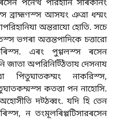
ৰসেন পনেত্থ পরিহানি সাৰকানং
্স ব্রাহ্মণস্স আসযং ঞত্ৰা ধম্মং
াপরিহানিযা অন্তরাযো হোতি. সচে
 তস্স ভগৰা অত্তন্তপাদিকে চত্তারো
অভৰিস্স. এৰং পুগ্গলস্স ৰসেন
নি জাতা অপরিনিট্ঠিতায দেসনায
্ৰা পিতুঘাতকম্মং নাকরিস্স,
ঘাতকম্মস্স কতত্তা পন নাহোসি.
 অহোসীতি দট্ঠব্বং. যদি হি তেন
ৰিস্স, ন তংমূলৰিপ্পটিসারৰসেন