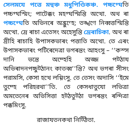
সেলমযে পত্তে মন্থঞ্চ মধুপিণ্ডিকঞ্চ. পচ্চগ্ঘে
তি
পচ্চগ্ঘস্মিং; পাটেক্কং মহগ্ঘস্মিন্তি অত্থো. অথ ৰা
পচ্চগ্ঘে
তি অভিনৰে অব্ভুণ্হে; তঙ্খণে নিব্বত্তস্মিন্তি
অত্থো. দ্ৰে ৰাচা এতেসং অহেসুন্তি
দ্ৰেৰাচিকা
. অথ ৰা
দ্ৰীহি ৰাচাহি উপাসকভাৰং পত্তাতি অত্থো
. তে এৰং
উপাসকভাৰং পটিৰেদেত্ৰা ভগৰন্তং আহংসু – ‘‘কস্স
দানি ভন্তে অম্হেহি অজ্জ পট্ঠায
অভিৰাদনপচ্চুট্ঠানং কাতব্ব’’ন্তি? অথ ভগৰা সীসং
পরামসি, কেসা হত্থে লগ্গিংসু. তে তেসং অদাসি ‘‘ইমে
তুম্হে পরিহরথা’’তি. তে কেসধাতুযো লভিত্ৰা
অমতেনেৰ অভিসিত্তা হট্ঠতুট্ঠা ভগৰন্তং ৰন্দিত্ৰা
পক্কমিংসু.
রাজাযতনকথা নিট্ঠিতা.