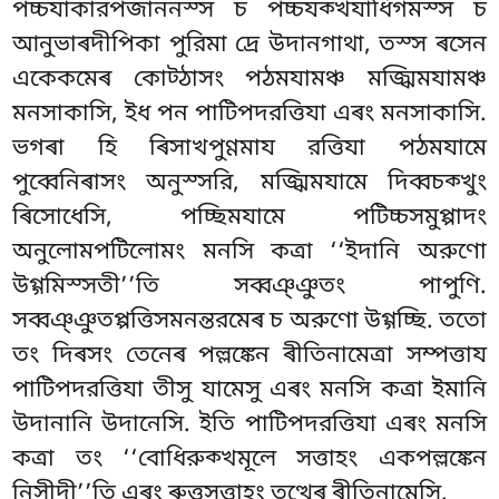
পচ্চযাকারপজাননস্স চ পচ্চযক্খযাধিগমস্স চ
আনুভাৰদীপিকা পুরিমা দ্ৰে উদানগাথা, তস্স ৰসেন
একেকমেৰ কোট্ঠাসং পঠমযামঞ্চ মজ্ঝিমযামঞ্চ
মনসাকাসি, ইধ পন পাটিপদরত্তিযা এৰং মনসাকাসি.
ভগৰা হি ৰিসাখপুণ্ণমায রত্তিযা পঠমযামে
পুব্বেনিৰাসং অনুস্সরি, মজ্ঝিমযামে দিব্বচক্খুং
ৰিসোধেসি, পচ্ছিমযামে পটিচ্চসমুপ্পাদং
অনুলোমপটিলোমং মনসি কত্ৰা ‘‘ইদানি অরুণো
উগ্গমিস্সতী’’তি সব্বঞ্ঞুতং পাপুণি.
সব্বঞ্ঞুতপ্পত্তিসমনন্তরমেৰ চ অরুণো উগ্গচ্ছি. ততো
তং দিৰসং তেনেৰ পল্লঙ্কেন ৰীতিনামেত্ৰা সম্পত্তায
পাটিপদরত্তিযা তীসু যামেসু এৰং মনসি কত্ৰা ইমানি
উদানানি উদানেসি. ইতি
পাটিপদরত্তিযা এৰং মনসি
কত্ৰা তং ‘‘বোধিরুক্খমূলে সত্তাহং একপল্লঙ্কেন
নিসীদী’’তি এৰং ৰুত্তসত্তাহং তত্থেৰ ৰীতিনামেসি.