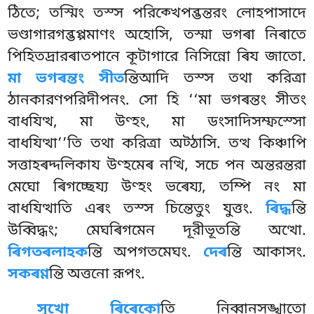
ঠিতে; তস্মিং তস্স পরিক্খেপব্ভন্তরং লোহপাসাদে
ভণ্ডাগারগব্ভপ্পমাণং অহোসি, তস্মা ভগৰা নিৰাতে
পিহিতদ্ৰারৰাতপানে কূটাগারে নিসিন্নো ৰিয জাতো.
মা ভগৰন্তং সীত
ন্তিআদি তস্স তথা করিত্ৰা
ঠানকারণপরিদীপনং. সো হি ‘‘মা ভগৰন্তং সীতং
বাধযিত্থ, মা উণ্হং, মা ডংসাদিসম্ফস্সো
বাধযিত্থা’’তি তথা করিত্ৰা অট্ঠাসি. তত্থ কিঞ্চাপি
সত্তাহৰদ্দলিকায উণ্হমেৰ নত্থি, সচে পন অন্তরন্তরা
মেঘো ৰিগচ্ছেয্য উণ্হং ভৰেয্য
, তম্পি নং মা
বাধযিত্থাতি এৰং তস্স চিন্তেতুং যুত্তং.
ৰিদ্ধ
ন্তি
উব্বিদ্ধং; মেঘৰিগমেন
দূরীভূতন্তি অত্থো.
ৰিগতৰলাহক
ন্তি অপগতমেঘং.
দেৰ
ন্তি আকাসং.
সকৰণ্ণ
ন্তি অত্তনো রূপং.
সুখো ৰিৰেকো
তি নিব্বানসঙ্খাতো