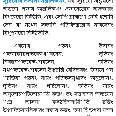
সূরিযোৰ ওভাসযমন্তলিক্খং,
যথা সূরিযো অব্ভুগ্গতো
অত্তনো পভায অন্তলিক্খং ওভাসেন্তোৰ অন্ধকারং
ৰিধমেন্তো তিট্ঠতি, এৰং সোপি ব্রাহ্মণো তেহি ধম্মেহি
তেন ৰা মগ্গেন সচ্চানি পটিৰিজ্ঝন্তোৰ মারসেনং
ৰিধূপযন্তো তিট্ঠতীতি.
এৰমেত্থ পঠমং উদানং
পচ্চযাকারপচ্চৰেক্খণৰসেন, দুতিযং
নিব্বানপচ্চৰেক্খণৰসেন
, ততিযং
মগ্গপচ্চৰেক্খণৰসেন উপ্পন্নন্তি ৰেদিতব্বং. উদানে পন
‘‘রত্তিযা পঠমং যামং পটিচ্চসমুপ্পাদং অনুলোমং,
দুতিযং যামং পটিলোমং, ততিযং যামং
অনুলোমপটিলোম’’ন্তি ৰুত্তং; তং সত্তাহস্স অচ্চযেন
‘‘স্ৰে আসনা ৰুট্ঠহিস্সামী’’তি রত্তিং
উপ্পাদিতমনসিকারং সন্ধায ৰুত্তং. তদা হি ভগৰা যস্স