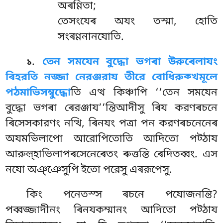
অৰণ্ণিতা;
তেসংযেৰ অযং তস্মা, হোতি
সংৰণ্ণনানযোতি.
.
তেন সমযেন বুদ্ধো ভগৰা উরুৰেলাযং
১
ৰিহরতি নজ্জা নেরঞ্জরায তীরে বোধিরুক্খমূলে
পঠমাভিসম্বুদ্ধো
তি এত্থ কিঞ্চাপি ‘‘তেন সমযেন
বুদ্ধো ভগৰা ৰেরঞ্জায’’ন্তিআদীসু ৰিয করণৰচনে
ৰিসেসকারণং নত্থি, ৰিনযং পত্ৰা পন করণৰচনেনেৰ
অযমভিলাপো আরোপিতোতি আদিতো পট্ঠায
আরুল়্হাভিলাপৰসেনেৰেতং ৰুত্তন্তি ৰেদিতব্বং. এস
নযো অঞ্ঞেসুপি ইতো পরেসু এৰরূপেসু.
কিং পনেতস্স
ৰচনে পযোজনন্তি?
পব্বজ্জাদীনং ৰিনযকম্মানং আদিতো পট্ঠায