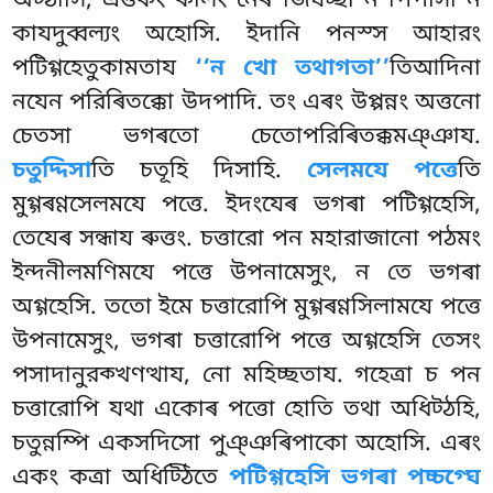
অট্ঠাসি, এত্তকং কালং নেৰ জিঘচ্ছা ন পিপাসা ন
কাযদুব্বল্যং অহোসি. ইদানি পনস্স আহারং
পটিগ্গহেতুকামতায
‘‘ন খো তথাগতা’’
তিআদিনা
নযেন পরিৰিতক্কো উদপাদি
. তং এৰং উপ্পন্নং অত্তনো
চেতসা ভগৰতো চেতোপরিৰিতক্কমঞ্ঞায.
চতুদ্দিসা
তি চতূহি দিসাহি.
সেলমযে পত্তে
তি
মুগ্গৰণ্ণসেলমযে পত্তে. ইদংযেৰ ভগৰা পটিগ্গহেসি,
তেযেৰ সন্ধায ৰুত্তং. চত্তারো পন মহারাজানো পঠমং
ইন্দনীলমণিমযে পত্তে উপনামেসুং, ন তে ভগৰা
অগ্গহেসি. ততো ইমে চত্তারোপি মুগ্গৰণ্ণসিলামযে পত্তে
উপনামেসুং, ভগৰা চত্তারোপি পত্তে অগ্গহেসি তেসং
পসাদানুরক্খণত্থায, নো মহিচ্ছতায. গহেত্ৰা চ পন
চত্তারোপি যথা একোৰ পত্তো হোতি তথা অধিট্ঠহি,
চতুন্নম্পি একসদিসো পুঞ্ঞৰিপাকো অহোসি. এৰং
একং কত্ৰা অধিট্ঠিতে
পটিগ্গহেসি ভগৰা পচ্চগ্ঘে