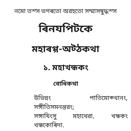
নমো তস্স ভগৰতো অরহতো সম্মাসম্বুদ্ধস্স
ৰিনযপিটকে
মহাৰগ্গ-অট্ঠকথা
১. মহাখন্ধকং
বোধিকথা
উভিন্নং
পাতিমোক্খানং,
সঙ্গীতিসমনন্তরং;
সঙ্গাযিংসু মহাথেরা, খন্ধকং
খন্ধকোৰিদা.