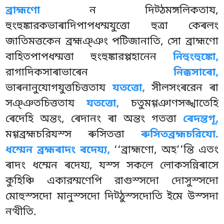
ব্রাহ্মণো
ন দিট্ঠমঙ্গলিকতায,
হুংহুঙ্কারকভাৰাদিপাপধম্মযুত্তো হুত্ৰা কেৰলং
জাতিমত্তকেন ব্রহ্মঞ্ঞং পটিজানাতি, সো ব্রাহ্মণো
বাহিতপাপধম্মত্তা হুংহুঙ্কারপ্পহানেন
নিহুংহুঙ্কো,
রাগাদিকসাৰাভাৰেন
নিক্কসাৰো,
ভাৰনানুযোগযুত্তচিত্ততায
যতত্তো,
সীলসংৰরেন ৰা
সঞ্ঞতচিত্ততায
যতত্তো,
চতুমগ্গঞাণসঙ্খাতেহি
ৰেদেহি অন্তং, ৰেদানং ৰা অন্তং গতত্তা
ৰেদন্তগূ,
মগ্গব্রহ্মচরিযস্স ৰুসিতত্তা
ৰুসিতব্রহ্মচরিযো.
ধম্মেন ব্রহ্মৰাদং ৰদেয্য,
‘‘ব্রাহ্মণো, অহ’’ন্তি এতং
ৰাদং ধম্মেন ৰদেয্য, যস্স সকলে লোকসন্নিৰাসে
কুহিঞ্চি একারম্মণেপি রাগুস্সদো দোসুস্সদো
মোহুস্সদো মানুস্সদো দিট্ঠুস্সদোতি ইমে উস্সদা
নত্থীতি.