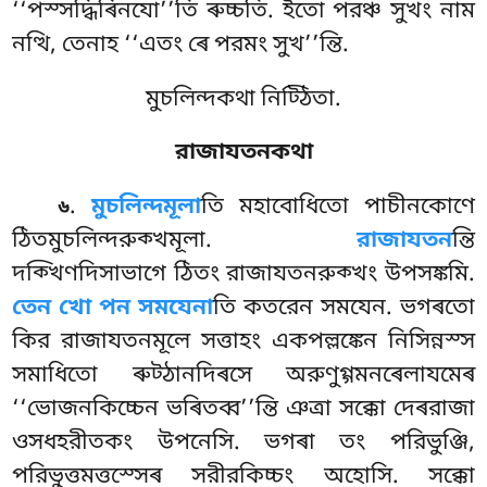
‘‘পস্সদ্ধিৰিনযো’’তি ৰুচ্চতি. ইতো পরঞ্চ সুখং নাম
নত্থি, তেনাহ ‘‘এতং ৰে পরমং সুখ’’ন্তি.
মুচলিন্দকথা নিট্ঠিতা.
রাজাযতনকথা
.
মুচলিন্দমূলা
তি মহাবোধিতো পাচীনকোণে
৬
ঠিতমুচলিন্দরুক্খমূলা.
রাজাযতন
ন্তি
দক্খিণদিসাভাগে ঠিতং রাজাযতনরুক্খং উপসঙ্কমি
.
তেন খো পন সমযেনা
তি কতরেন সমযেন. ভগৰতো
কির রাজাযতনমূলে সত্তাহং একপল্লঙ্কেন নিসিন্নস্স
সমাধিতো ৰুট্ঠানদিৰসে অরুণুগ্গমনৰেলাযমেৰ
‘‘ভোজনকিচ্চেন ভৰিতব্ব’’ন্তি ঞত্ৰা সক্কো দেৰরাজা
ওসধহরীতকং উপনেসি. ভগৰা তং পরিভুঞ্জি,
পরিভুত্তমত্তস্সেৰ সরীরকিচ্চং অহোসি. সক্কো