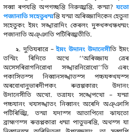
সব্বা ৰপযন্তি অপগচ্ছন্তি নিরুজ্ঝন্তি. কস্মা?
যতো
পজানাতি সহেতুধম্ম
ন্তি যস্মা অৰিজ্জাদিকেন হেতুনা
সহেতুকং ইমং সঙ্খারাদিং কেৰলং দুক্খক্খন্ধধম্মং
পজানাতি অঞ্ঞাতি পটিৰিজ্ঝতীতি.
. দুতিযৰারে –
ইমং উদানং উদানেসী
তি ইমং
২
তস্মিং ৰিদিতে অত্থে ‘‘অৰিজ্জায ত্ৰেৰ
অসেসৰিরাগনিরোধা সঙ্খারনিরোধো’’তি এৰং
পকাসিতস্স নিব্বানসঙ্খাতস্স পচ্চযক্খযস্স
অৰবোধানুভাৰদীপকং
ৰুত্তপ্পকারং উদানং
উদানেসীতি অত্থো. তত্রাযং সঙ্খেপত্থো – যস্মা
পচ্চযানং খযসঙ্খাতং নিব্বানং অৰেদি অঞ্ঞাসি
পটিৰিজ্ঝি, তস্মা যদাস্স আতাপিনো ঝাযতো
ব্রাহ্মণস্স ৰুত্তপ্পকারা ধম্মা পাতুভৰন্তি, অথস্স যা
নিব্বানস্স অৰিদিতত্তা উপ্পজ্জেয্যুং, তা সব্বাপি