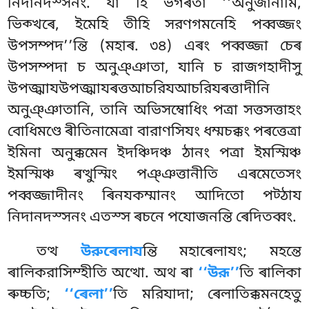
নিদানদস্সনং. যা হি ভগৰতা ‘‘অনুজানামি,
ভিক্খৰে, ইমেহি তীহি
সরণগমনেহি পব্বজ্জং
উপসম্পদ’’ন্তি (মহাৰ. ৩৪) এৰং পব্বজ্জা চেৰ
উপসম্পদা চ অনুঞ্ঞাতা, যানি চ রাজগহাদীসু
উপজ্ঝাযউপজ্ঝাযৰত্তআচরিযআচরিযৰত্তাদীনি
অনুঞ্ঞাতানি, তানি অভিসম্বোধিং পত্ৰা সত্তসত্তাহং
বোধিমণ্ডে ৰীতিনামেত্ৰা বারাণসিযং ধম্মচক্কং পৰত্তেত্ৰা
ইমিনা অনুক্কমেন ইদঞ্চিদঞ্চ ঠানং পত্ৰা ইমস্মিঞ্চ
ইমস্মিঞ্চ ৰত্থুস্মিং পঞ্ঞত্তানীতি এৰমেতেসং
পব্বজ্জাদীনং ৰিনযকম্মানং আদিতো পট্ঠায
নিদানদস্সনং এতস্স ৰচনে পযোজনন্তি ৰেদিতব্বং.
তত্থ
উরুৰেলায
ন্তি মহাৰেলাযং; মহন্তে
ৰালিকরাসিম্হীতি অত্থো. অথ ৰা
‘‘উরূ’’
তি ৰালিকা
ৰুচ্চতি;
‘‘ৰেলা’’
তি মরিযাদা; ৰেলাতিক্কমনহেতু