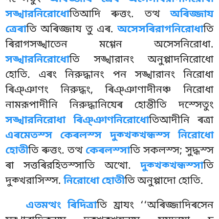
সঙ্খারনিরোধো
তিআদি ৰুত্তং. তত্থ
অৰিজ্জায
ত্ৰেৰা
তি অৰিজ্জায তু এৰ.
অসেসৰিরাগনিরোধা
তি
ৰিরাগসঙ্খাতেন মগ্গেন অসেসনিরোধা
.
সঙ্খারনিরোধো
তি সঙ্খারানং অনুপ্পাদনিরোধো
হোতি. এৰং নিরুদ্ধানং পন সঙ্খারানং নিরোধা
ৰিঞ্ঞাণং নিরুদ্ধং, ৰিঞ্ঞাণাদীনঞ্চ নিরোধা
নামরূপাদীনি নিরুদ্ধানিযেৰ হোন্তীতি দস্সেতুং
সঙ্খারনিরোধা ৰিঞ্ঞাণনিরোধো
তিআদীনি ৰত্ৰা
এৰমেতস্স কেৰলস্স দুক্খক্খন্ধস্স নিরোধো
হোতী
তি ৰুত্তং. তত্থ
কেৰলস্সা
তি সকলস্স; সুদ্ধস্স
ৰা সত্তৰিরহিতস্সাতি অত্থো.
দুক্খক্খন্ধস্সা
তি
দুক্খরাসিস্স.
নিরোধো হোতী
তি অনুপ্পাদো হোতি.
এতমত্থং
ৰিদিত্ৰা
তি য্ৰাযং ‘‘অৰিজ্জাদিৰসেন