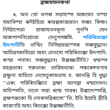
ব্রহ্মযাচনকথা
. অথ
খো ভগৰা সত্তাহস্স অচ্চযেন তম্হা
৭
সমাধিম্হা ৰুট্ঠহিত্ৰা ৰুত্তপ্পকারমেতং সব্বং কিচ্চং
নিট্ঠাপেত্ৰা রাজাযতনমূলা পুনপি যেন
অজপালনিগ্রোধো তেনুপসঙ্কমি.
পরিৰিতক্কো
উদপাদী
তি তস্মিং নিসিন্নমত্তস্সেৰ সব্ববুদ্ধানং
আচিণ্ণসমাচিণ্ণো অযং চেতসো পরিৰিতক্কো উদপাদি.
কস্মা পনাযং সব্ববুদ্ধানং উপ্পজ্জতীতি? ধম্মস্স
মহন্তভাৰং গরুভাৰং ভারিযভাৰং পচ্চৰেক্খণায
ব্রহ্মুনা যাচিতে দেসেতুকামতায চ. জানন্তি হি বুদ্ধা
‘‘এৰং পরিৰিতক্কিতে ব্রহ্মা আগন্ত্ৰা ধম্মদেসনং
যাচিস্সতি, ততো সত্তা ধম্মে গারৰং উপ্পাদেস্সন্তি,
ব্রহ্মগরুকো হি লোকসন্নিৰাসো’’তি. ইতি ইমেহি দ্ৰীহি
কারণেহি অযং ৰিতক্কো উপ্পজ্জতীতি.