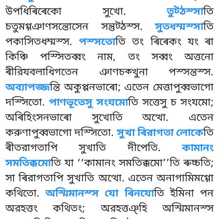
উপধিৰিৰেকো সুখো.
তুট্ঠস্সা
তি
চতুমগ্গঞাণসন্তোসেন সন্তুট্ঠস্স.
সুতধম্মস্সা
তি
পকাসিতধম্মস্স.
পস্সতো
তি তং ৰিৰেকং যং ৰা
কিঞ্চি পস্সিতব্বং নাম, তং সব্বং অত্তনো
ৰীরিযবলাধিগতেন ঞাণচক্খুনা পস্সন্তস্স.
অব্যাপজ্জ
ন্তি অকুপ্পনভাৰো; এতেন মেত্তাপুব্বভাগো
দস্সিতো.
পাণভূতেসু সংযমো
তি সত্তেসু চ সংযমো;
অৰিহিংসনভাৰো সুখোতি অত্থো. এতেন
করুণাপুব্বভাগো দস্সিতো.
সুখা ৰিরাগতা লোকে
তি
ৰীতরাগতাপি সুখাতি দীপেতি.
কামানং
সমতিক্কমো
তি যা ‘‘কামানং সমতিক্কমো’’তি ৰুচ্চতি;
সা ৰিরাগতাপি সুখাতি অত্থো. এতেন অনাগামিমগ্গো
কথিতো.
অস্মিমানস্স যো ৰিনযো
তি ইমিনা পন
অরহত্তং কথিতং; অরহত্তঞ্হি অস্মিমানস্স