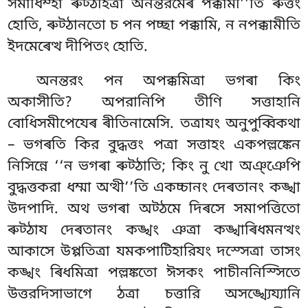
সমাধিম্হা ৰুট্ঠহিত্ৰা অনন্তরমেৰ পক্কামী’’তি ৰুত্তং
হোতি, ৰুট্ঠানতো চ পন পচ্ছা পক্কামি, ন নপক্কামীতি
ইদমেৰেত্থ দীপিতং হোতি.
অনন্তরং পন অপক্কমিত্ৰা ভগৰা কিং
অকাসীতি? অপরানিপি তীণি সত্তাহানি
বোধিসমীপেযেৰ ৰীতিনামেসি. তত্রাযং অনুপুব্বিকথা
– ভগৰতি কির বুদ্ধত্তং পত্ৰা সত্তাহং একপল্লঙ্কেন
নিসিন্নে ‘‘ন ভগৰা ৰুট্ঠাতি; কিং নু খো অঞ্ঞেপি
বুদ্ধত্তকরা ধম্মা অত্থী’’তি একচ্চানং দেৰতানং কঙ্খা
উদপাদি. অথ ভগৰা অট্ঠমে দিৰসে সমাপত্তিতো
ৰুট্ঠায দেৰতানং কঙ্খং ঞত্ৰা কঙ্খাৰিধমনত্থং
আকাসে উপ্পতিত্ৰা যমকপাটিহারিযং দস্সেত্ৰা তাসং
কঙ্খং ৰিধমিত্ৰা পল্লঙ্কতো ঈসকং পাচীননিস্সিতে
উত্তরদিসাভাগে ঠত্ৰা চত্তারি অসঙ্খ্যেয্যানি