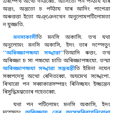
এৰম্পেত্থ অত্থো দট্ঠব্বো. আদিতো পন পট্ঠায যাৰ
অন্তং, অন্ততো চ পট্ঠায যাৰ আদিং পাপেত্ৰা
অৰুত্তত্তা ইতো অঞ্ঞেনত্থেন অনুলোমপটিলোমতা
ন যুজ্জতি.
মনসাকাসী
তি মনসি অকাসি. তত্থ যথা
অনুলোমং মনসি অকাসি, ইদং তাৰ দস্সেতুং
‘‘অৰিজ্জাপচ্চযা সঙ্খারা’’
তিআদি ৰুত্তং. তত্থ
অৰিজ্জা চ সা পচ্চযো চাতি অৰিজ্জাপচ্চযো. তস্মা
অৰিজ্জাপচ্চযা সঙ্খারা সম্ভৰন্তী
তি ইমিনা নযেন
সব্বপদেসু অত্থো ৰেদিতব্বো. অযমেত্থ সঙ্খেপো.
ৰিত্থারো পন সব্বাকারসম্পন্নং ৰিনিচ্ছযং ইচ্ছন্তেন
ৰিসুদ্ধিমগ্গতোৰ গহেতব্বো.
যথা পন পটিলোমং মনসি অকাসি, ইদং
দস্সেতুং
অৰিজ্জায ত্ৰেৰ অসেসৰিরাগনিরোধা