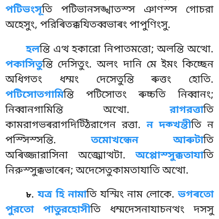
পটিভংসূ
তি পটিভানসঙ্খাতস্স ঞাণস্স গোচরা
অহেসুং, পরিৰিতক্কযিতব্বভাৰং পাপুণিংসু.
হল
ন্তি এত্থ হকারো নিপাতমত্তো; অলন্তি অত্থো.
পকাসিতু
ন্তি দেসিতুং. অলং দানি
মে ইমং কিচ্ছেন
অধিগতং ধম্মং দেসেতুন্তি ৰুত্তং হোতি.
পটিসোতগামি
ন্তি পটিসোতং ৰুচ্চতি নিব্বানং;
নিব্বানগামিন্তি অত্থো.
রাগরত্তা
তি
কামরাগভৰরাগদিট্ঠিরাগেন রত্তা.
ন দক্খন্তী
তি ন
পস্সিস্সন্তি.
তমোখন্ধেন আৰুটা
তি
অৰিজ্জারাসিনা অজ্ঝোত্থটা.
অপ্পোস্সুক্কতাযা
তি
নিরুস্সুক্কভাৰেন; অদেসেতুকামতাযাতি অত্থো.
.
যত্র হি নামা
তি যস্মিং নাম লোকে.
ভগৰতো
৮
পুরতো পাতুরহোসী
তি ধম্মদেসনাযাচনত্থং দসসু