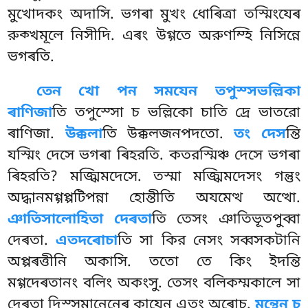
মুখোদকং অদাসি. ভগৰা মুখং ধোৰিত্ৰা তস্মিংযেৰ
রুক্খমূলে নিসীদি. এৰং উগ্গতে অরুণম্হি নিসিন্নে
ভগৰতি.
তেন খো পন সমযেন তপুস্সভল্লিকা
ৰাণিজা
তি তপুস্সো চ ভল্লিকো চাতি দ্ৰে ভাতরো
ৰাণিজা.
উক্কলা
তি উক্কলজনপদতো.
তং দেস
ন্তি
যস্মিং দেসে ভগৰা ৰিহরতি. কতরস্মিঞ্চ দেসে ভগৰা
ৰিহরতি? মজ্ঝিমদেসে. তস্মা মজ্ঝিমদেসং গন্তুং
অদ্ধানমগ্গপ্পটিপন্না
হোন্তীতি অযমেত্থ অত্থো.
ঞাতিসালোহিতা দেৰতা
তি তেসং ঞাতিভূতপুব্বা
দেৰতা.
এতদৰোচা
তি সা কির নেসং সব্বসকটানি
অপ্পৰত্তীনি অকাসি. ততো
তে কিং ইদন্তি
মগ্গদেৰতানং বলিং অকংসু. তেসং বলিকম্মকালে সা
দেৰতা দিস্সমানেনেৰ কাযেন এতং অৰোচ.
মন্থেন চ