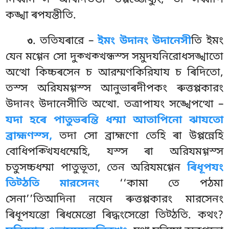
কঙ্খা ৰপযন্তীতি.
. ততিযৰারে –
ইমং উদানং উদানেসী
তি ইমং
৩
যেন মগ্গেন সো দুক্খক্খন্ধস্স সমুদযনিরোধসঙ্খাতো
অত্থো কিচ্চৰসেন চ আরম্মণকিরিযায চ ৰিদিতো,
তস্স অরিযমগ্গস্স আনুভাৰদীপকং ৰুত্তপ্পকারং
উদানং উদানেসীতি অত্থো. তত্রাপাযং সঙ্খেপত্থো –
যদা হৰে পাতুভৰন্তি ধম্মা আতাপিনো ঝাযতো
ব্রাহ্মণস্স,
তদা সো ব্রাহ্মণো তেহি ৰা উপ্পন্নেহি
বোধিপক্খিযধম্মেহি, যস্স ৰা অরিযমগ্গস্স
চতুসচ্চধম্মা পাতুভূতা, তেন অরিযমগ্গেন
ৰিধূপযং
তিট্ঠতি মারসেনং
‘‘কামা তে পঠমা
সেনা’’তিআদিনা নযেন ৰুত্তপ্পকারং মারসেনং
ৰিধূপযন্তো ৰিধমেন্তো ৰিদ্ধংসেন্তো তিট্ঠতি. কথং?