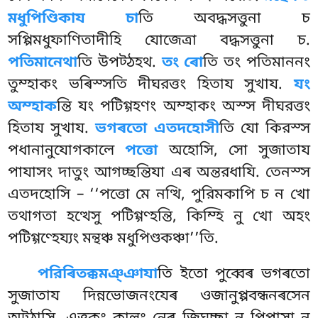
মধুপিণ্ডিকায চা
তি অবদ্ধসত্তুনা চ
সপ্পিমধুফাণিতাদীহি যোজেত্ৰা বদ্ধসত্তুনা চ.
পতিমানেথা
তি উপট্ঠহথ.
তং ৰো
তি তং পতিমাননং
তুম্হাকং ভৰিস্সতি দীঘরত্তং হিতায সুখায.
যং
অম্হাক
ন্তি যং পটিগ্গহণং অম্হাকং অস্স দীঘরত্তং
হিতায সুখায.
ভগৰতো এতদহোসী
তি যো কিরস্স
পধানানুযোগকালে
পত্তো
অহোসি, সো সুজাতায
পাযাসং দাতুং আগচ্ছন্তিযা এৰ অন্তরধাযি. তেনস্স
এতদহোসি – ‘‘পত্তো মে নত্থি, পুরিমকাপি চ ন খো
তথাগতা হত্থেসু পটিগ্গণ্হন্তি, কিম্হি নু খো অহং
পটিগ্গণ্হেয্যং মন্থঞ্চ মধুপিণ্ডকঞ্চা’’তি.
পরিৰিতক্কমঞ্ঞাযা
তি ইতো পুব্বেৰ ভগৰতো
সুজাতায দিন্নভোজনংযেৰ ওজানুপ্পবন্ধনৰসেন