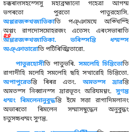
চক্কৰাল়সহস্সেসু মহাব্রহ্মানো গহেত্ৰা আগম্ম
ভগৰতো পুরতো পাতুরহোসি
.
অপ্পরজক্খজাতিকা
তি পঞ্ঞামযে অক্খিম্হি
অপ্পং রাগদোসমোহরজং এতেসং এৰংসভাৰাতি
📜
অপ্পরজক্খজাতিকা. ভৰিস্সন্তি ধম্মস্স
অঞ্ঞাতারো
তি পটিৰিজ্ঝিতারো.
পাতুরহোসী
তি পাতুভৰি.
সমলেহি চিন্তিতো
তি
রাগাদীহি মলেহি সমলেহি ছহি সত্থারেহি চিন্তিতো.
অপাপুরেত
ন্তি ৰিৰর এতং.
অমতস্স দ্ৰার
ন্তি
অমতস্স নিব্বানস্স দ্ৰারভূতং অরিযমগ্গং.
সুণন্তু
ধম্মং ৰিমলেনানুবুদ্ধ
ন্তি
ইমে সত্তা রাগাদিমলানং
অভাৰতো ৰিমলেন সম্মাসম্বুদ্ধেন অনুবুদ্ধং
চতুসচ্চধম্মং সুণন্তু.