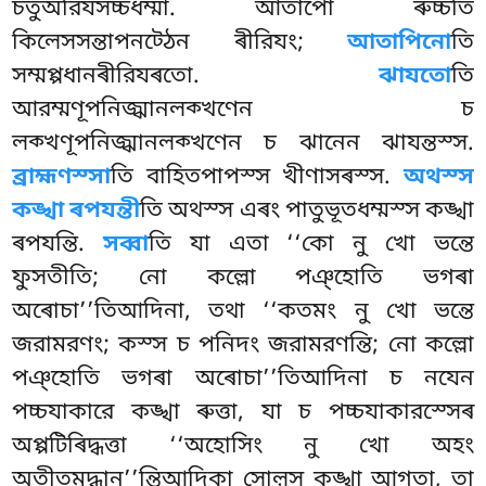
চতুঅরিযসচ্চধম্মা. আতাপো ৰুচ্চতি
কিলেসসন্তাপনট্ঠেন ৰীরিযং;
আতাপিনো
তি
সম্মপ্পধানৰীরিযৰতো.
ঝাযতো
তি
আরম্মণূপনিজ্ঝানলক্খণেন চ
লক্খণূপনিজ্ঝানলক্খণেন চ ঝানেন ঝাযন্তস্স.
ব্রাহ্মণস্সা
তি বাহিতপাপস্স খীণাসৰস্স.
অথস্স
কঙ্খা ৰপযন্তী
তি অথস্স এৰং পাতুভূতধম্মস্স কঙ্খা
ৰপযন্তি.
সব্বা
তি যা এতা ‘‘কো নু খো ভন্তে
ফুসতীতি; নো কল্লো পঞ্হোতি ভগৰা
অৰোচা’’তিআদিনা, তথা ‘‘কতমং নু খো ভন্তে
জরামরণং; কস্স চ পনিদং জরামরণন্তি
; নো কল্লো
পঞ্হোতি ভগৰা অৰোচা’’তিআদিনা চ নযেন
পচ্চযাকারে কঙ্খা ৰুত্তা, যা চ পচ্চযাকারস্সেৰ
অপ্পটিৰিদ্ধত্তা ‘‘অহোসিং নু খো অহং
অতীতমদ্ধান’’ন্তিআদিকা সোল়স কঙ্খা আগতা, তা