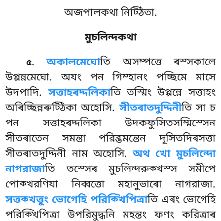
অজপালকথা নিট্ঠিতা.
মুচলিন্দকথা
.
অকালমেঘো
তি অসম্পত্তে ৰস্সকালে
৫
উপ্পন্নমেঘো. অযং পন গিম্হানং পচ্ছিমে মাসে
উদপাদি.
সত্তাহৰদ্দলিকা
তি তস্মিং উপ্পন্নে সত্তাহং
অৰিচ্ছিন্নৰুট্ঠিকা অহোসি.
সীতৰাতদুদ্দিনী
তি সা চ
পন সত্তাহৰদ্দলিকা
উদকফুসিতসম্মিস্সেন
সীতৰাতেন সমন্তা পরিব্ভমন্তেন দূসিতদিৰসত্তা
সীতৰাতদুদ্দিনী নাম অহোসি.
অথ খো মুচলিন্দো
নাগরাজা
তি তস্সেৰ মুচলিন্দরুক্খস্স সমীপে
পোক্খরণিযা নিব্বত্তো মহানুভাৰো নাগরাজা.
সত্তক্খত্তুং ভোগেহি পরিক্খিপিত্ৰা
তি এৰং ভোগেহি
পরিক্খিপিত্ৰা উপরিমুদ্ধনি মহন্তং ফণং করিত্ৰাৰ