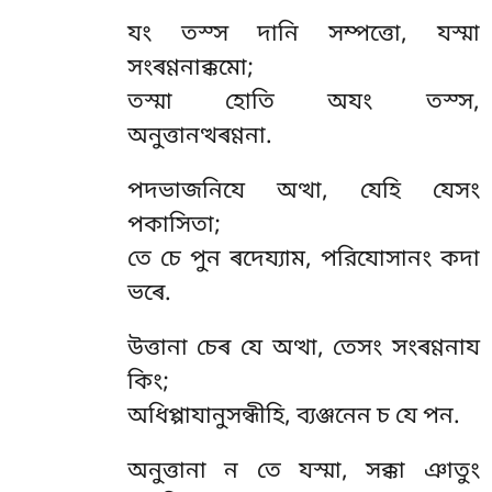
যং তস্স দানি সম্পত্তো, যস্মা
সংৰণ্ণনাক্কমো;
তস্মা হোতি অযং তস্স,
অনুত্তানত্থৰণ্ণনা.
পদভাজনিযে অত্থা, যেহি যেসং
পকাসিতা;
তে চে পুন ৰদেয্যাম, পরিযোসানং কদা
ভৰে.
উত্তানা
চেৰ যে অত্থা, তেসং সংৰণ্ণনায
কিং;
অধিপ্পাযানুসন্ধীহি, ব্যঞ্জনেন চ যে পন.
অনুত্তানা ন তে যস্মা, সক্কা ঞাতুং