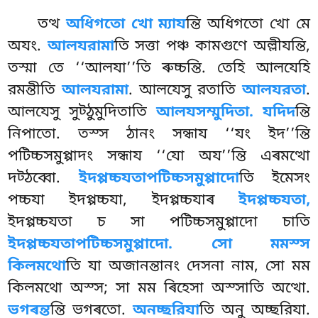
তত্থ
অধিগতো খো ম্যায
ন্তি অধিগতো খো মে
অযং.
আলযরামা
তি সত্তা পঞ্চ কামগুণে অল্লীযন্তি,
তস্মা তে ‘‘আলযা’’তি ৰুচ্চন্তি. তেহি আলযেহি
রমন্তীতি
আলযরামা
. আলযেসু রতাতি
আলযরতা
.
আলযেসু সুট্ঠুমুদিতাতি
আলযসম্মুদিতা. যদিদ
ন্তি
নিপাতো. তস্স ঠানং সন্ধায ‘‘যং ইদ’’ন্তি
পটিচ্চসমুপ্পাদং সন্ধায ‘‘যো অয’’ন্তি এৰমত্থো
দট্ঠব্বো.
ইদপ্পচ্চযতাপটিচ্চসমুপ্পাদো
তি ইমেসং
পচ্চযা ইদপ্পচ্চযা, ইদপ্পচ্চযাৰ
ইদপ্পচ্চযতা,
ইদপ্পচ্চযতা চ সা পটিচ্চসমুপ্পাদো চাতি
ইদপ্পচ্চযতাপটিচ্চসমুপ্পাদো. সো মমস্স
কিলমথো
তি যা অজানন্তানং দেসনা নাম, সো মম
কিলমথো অস্স; সা মম ৰিহেসা অস্সাতি অত্থো.
ভগৰন্ত
ন্তি ভগৰতো.
অনচ্ছরিযা
তি অনু অচ্ছরিযা.