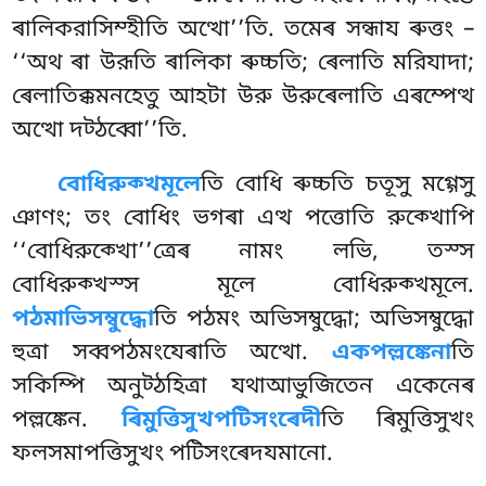
ৰালিকরাসিম্হীতি অত্থো’’তি. তমেৰ সন্ধায ৰুত্তং –
‘‘অথ ৰা উরূতি ৰালিকা ৰুচ্চতি; ৰেলাতি মরিযাদা;
ৰেলাতিক্কমনহেতু আহটা উরু উরুৰেলাতি এৰম্পেত্থ
অত্থো দট্ঠব্বো’’তি.
বোধিরুক্খমূলে
তি বোধি ৰুচ্চতি চতূসু মগ্গেসু
ঞাণং; তং বোধিং ভগৰা এত্থ পত্তোতি রুক্খোপি
‘‘বোধিরুক্খো’’ত্ৰেৰ নামং লভি, তস্স
বোধিরুক্খস্স মূলে বোধিরুক্খমূলে.
পঠমাভিসম্বুদ্ধো
তি
পঠমং অভিসম্বুদ্ধো; অভিসম্বুদ্ধো
হুত্ৰা সব্বপঠমংযেৰাতি অত্থো.
একপল্লঙ্কেনা
তি
সকিম্পি অনুট্ঠহিত্ৰা যথাআভুজিতেন একেনেৰ
পল্লঙ্কেন.
ৰিমুত্তিসুখপটিসংৰেদী
তি ৰিমুত্তিসুখং
ফলসমাপত্তিসুখং পটিসংৰেদযমানো.