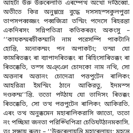
আহটা উরু উরুৰেলাতি এৰম্পেত্থ অত্থো দট্ঠব্বো.
অতীতে কির অনুপ্পন্নে বুদ্ধে দসসহস্সকুলপুত্তা
তাপসপব্বজ্জং পব্বজিত্ৰা তস্মিং পদেসে ৰিহরন্তা
একদিৰসং সন্নিপতিত্ৰা কতিকৰত্তং অকংসু –
‘‘কাযকম্মৰচীকম্মানি নাম পরেসম্পি পাকটানি
হোন্তি, মনোকম্মং পন অপাকটং; তস্মা যো
কামৰিতক্কং ৰা ব্যাপাদৰিতক্কং ৰা ৰিহিংসাৰিতক্কং ৰা
ৰিতক্কেতি, তস্স অঞ্ঞো চোদকো নাম নত্থি, সো
অত্তনাৰ অত্তানং চোদেত্ৰা পত্তপুটেন ৰালিকং
আহরিত্ৰা ইমস্মিং ঠানে আকিরতু, ইদমস্স
দণ্ডকম্ম’’ন্তি. ততো পট্ঠায যো তাদিসং ৰিতক্কং
ৰিতক্কেতি, সো তত্থ পত্তপুটেন ৰালিকং আকিরতি.
এৰং তত্থ অনুক্কমেন মহাৰালিকরাসি জাতো, ততো
নং
পচ্ছিমা জনতা পরিক্খিপিত্ৰা চেতিযট্ঠানমকাসি.
তং সন্ধায ৰুত্তং – ‘‘উরুৰেলাযন্তি মহাৰেলাযং; মহন্তে