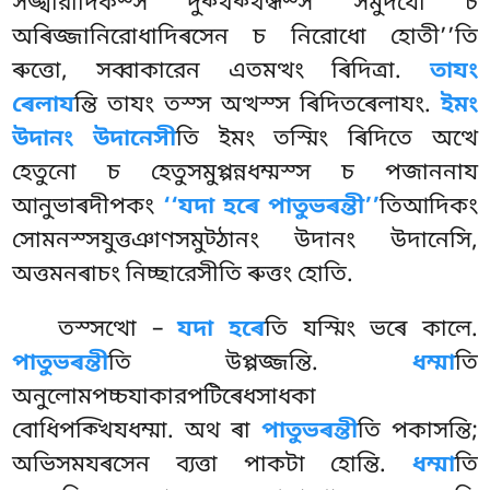
সঙ্খারাদিকস্স দুক্খক্খন্ধস্স সমুদযো চ
অৰিজ্জানিরোধাদিৰসেন চ নিরোধো হোতী’’তি
ৰুত্তো, সব্বাকারেন এতমত্থং ৰিদিত্ৰা.
তাযং
ৰেলায
ন্তি তাযং তস্স অত্থস্স ৰিদিতৰেলাযং.
ইমং
উদানং উদানেসী
তি ইমং তস্মিং ৰিদিতে অত্থে
হেতুনো চ হেতুসমুপ্পন্নধম্মস্স চ পজাননায
আনুভাৰদীপকং
‘‘যদা হৰে পাতুভৰন্তী’’
তিআদিকং
সোমনস্সযুত্তঞাণসমুট্ঠানং উদানং উদানেসি,
অত্তমনৰাচং নিচ্ছারেসীতি ৰুত্তং হোতি.
তস্সত্থো –
যদা হৰে
তি যস্মিং ভৰে কালে.
পাতুভৰন্তী
তি উপ্পজ্জন্তি.
ধম্মা
তি
অনুলোমপচ্চযাকারপটিৰেধসাধকা
বোধিপক্খিযধম্মা. অথ ৰা
পাতুভৰন্তী
তি পকাসন্তি;
অভিসমযৰসেন ব্যত্তা পাকটা হোন্তি.
ধম্মা
তি