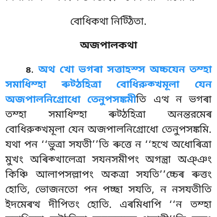
বোধিকথা নিট্ঠিতা.
অজপালকথা
.
অথ
খো ভগৰা সত্তাহস্স অচ্চযেন তম্হা
৪
সমাধিম্হা ৰুট্ঠহিত্ৰা বোধিরুক্খমূলা যেন
অজপালনিগ্রোধো তেনুপসঙ্কমী
তি এত্থ ন ভগৰা
তম্হা সমাধিম্হা ৰুট্ঠহিত্ৰা অনন্তরমেৰ
বোধিরুক্খমূলা যেন অজপালনিগ্রোধো তেনুপসঙ্কমি.
যথা পন ‘‘ভুত্ৰা সযতী’’তি ৰুত্তে ন ‘‘হত্থে অধোৰিত্ৰা
মুখং অৰিক্খালেত্ৰা সযনসমীপং অগন্ত্ৰা অঞ্ঞং
কিঞ্চি আলাপসল্লাপং অকত্ৰা সযতি’’চ্চেৰ ৰুত্তং
হোতি, ভোজনতো পন পচ্ছা সযতি, ন নসযতীতি
ইদমেৰত্থ দীপিতং হোতি. এৰমিধাপি ‘‘ন তম্হা