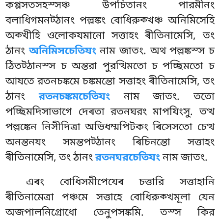
কপ্পসতসহস্সঞ্চ উপচিতানং পারমীনং
বলাধিগমনট্ঠানং পল্লঙ্কং বোধিরুক্খঞ্চ অনিমিসেহি
অক্খীহি ওলোকযমানো সত্তাহং ৰীতিনামেসি, তং
ঠানং
অনিমিসচেতিযং
নাম জাতং. অথ পল্লঙ্কস্স চ
ঠিতট্ঠানস্স চ অন্তরা পুরত্থিমতো চ পচ্ছিমতো চ
আযতে রতনচঙ্কমে চঙ্কমন্তো সত্তাহং ৰীতিনামেসি, তং
ঠানং
রতনচঙ্কমচেতিযং
নাম জাতং. ততো
পচ্ছিমদিসাভাগে দেৰতা রতনঘরং মাপযিংসু. তত্থ
পল্লঙ্কেন নিসীদিত্ৰা অভিধম্মপিটকং ৰিসেসতো চেত্থ
অনন্তনযং সমন্তপট্ঠানং
ৰিচিনন্তো সত্তাহং
ৰীতিনামেসি, তং ঠানং
রতনঘরচেতিযং
নাম জাতং.
এৰং বোধিসমীপেযেৰ চত্তারি সত্তাহানি
ৰীতিনামেত্ৰা পঞ্চমে সত্তাহে বোধিরুক্খমূলা যেন
অজপালনিগ্রোধো তেনুপসঙ্কমি. তস্স কির