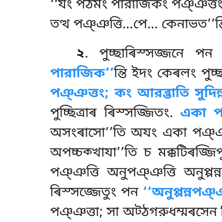
‘‘যং পঠমং পারাজিকং পঞ্ঞত্তং, ত
তত্থ পঞ্ঞত্তি…পে… কেনাভত’’ন্ত
২
. পুচ্ছাৰিস্সজ্জনে
প
পারাজিক’’
ন্তি ইদং কেৰলং পু
পঞ্ঞত্তং; কং আরব্ভাতি সুদিন্ন
পুচ্ছিত্ৰাৰ ৰিস্সজ্জিতং.
একা প
অসংৰাসো’’তি অযং একা পঞ্ঞ
অপচ্চক্খাযা’’তি চ মক্কটিৰজ্জিপু
পঞ্ঞত্তি অনুপঞ্ঞত্তি অনুপ্পন্
ৰিস্সজ্জেতুং পন
‘‘অনুপ্পন্নপঞ্ঞ
পঞ্ঞত্তা; সা অট্ঠগরুধম্মৰসেন ভি