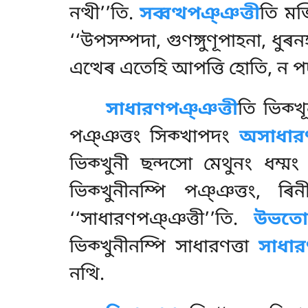
নত্থী’’তি.
সব্বত্থপঞ্ঞত্তী
তি মজ
‘‘উপসম্পদা, গুণঙ্গুণূপাহনা, ধুৰন
এত্থেৰ এতেহি আপত্তি হোতি, ন পচ
সাধারণপঞ্ঞত্তী
তি
ভিক্খ
পঞ্ঞত্তং সিক্খাপদং
অসাধার
ভিক্খুনী ছন্দসো মেথুনং ধম্ম
ভিক্খুনীনম্পি
পঞ্ঞত্তং, ৰিন
‘‘সাধারণপঞ্ঞত্তী’’তি.
উভতোপ
ভিক্খুনীনম্পি সাধারণত্তা
সাধার
নত্থি.