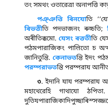
তং সমথং ওতারেত্ৰা অনাপত্তি কাতুং
পঞ্ঞত্তি ৰিনযো
তি ‘‘য
ৰিভত্তী
তি পদভাজনং ৰুচ্চতি;
অৰীতিক্কমো.
যেসং ৰত্ততী
তি যে
পঠমপারাজিকং
পাল়িতো চ অত্
জানিতুন্তি.
কেনাভত
ন্তি ইদং প
পরম্পরাভত
ন্তি পরম্পরায আনী
৩
. ইদানি যায পরম্পরায 
মহাথেরেহি গাথাযো ঠপিতা
.
দুতিযপারাজিকাদিপুচ্ছাৰিস্সজ্জন