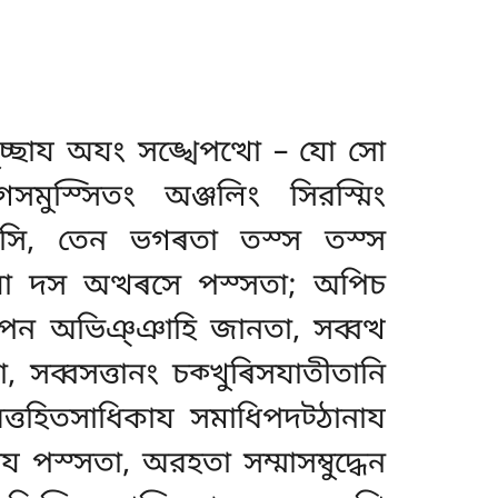
পুচ্ছায অযং সঙ্খেপত্থো – যো সো
গসমুস্সিতং অঞ্জলিং সিরস্মিং
পেসি, তেন ভগৰতা তস্স তস্স
িযা দস অত্থৰসে পস্সতা; অপিচ
ৰা পন অভিঞ্ঞাহি জানতা, সব্বত্থ
 সব্বসত্তানং চক্খুৰিসযাতীতানি
অত্তহিতসাধিকায সমাধিপদট্ঠানায
পস্সতা, অরহতা সম্মাসম্বুদ্ধেন