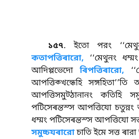
১৫৭
. ইতো পরং ‘‘মেথু
কতাপত্তিৰারো,
‘‘মেথুনং ধম্মং
আদিপ্পভেদো
ৰিপত্তিৰারো,
‘‘ম
আপত্তিক্খন্ধেহি সঙ্গহিতা’’ত
আপত্তিসমুট্ঠানানং কতিহি সমু
পটিসেৰন্তস্স আপত্তিযো চতুন্
ধম্মং পটিসেৰন্তস্স আপত্তিযো সত
সমুচ্চযৰারো
চাতি ইমে সত্ত ৰারা 