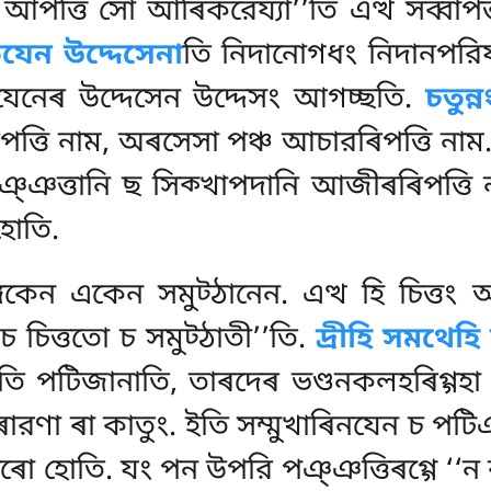
া আপত্তি সো আৰিকরেয্যা’’তি এত্থ সব্বাপত
িযেন উদ্দেসেনা
তি নিদানোগধং নিদানপরিযাপ
িযেনেৰ উদ্দেসেন উদ্দেসং আগচ্ছতি.
চতুন্
পত্তি নাম, অৰসেসা পঞ্চ আচারৰিপত্তি নাম. ম
ঞ্ঞত্তানি ছ সিক্খাপদানি আজীৰৰিপত্তি না
হোতি.
ঙ্গিকেন একেন সমুট্ঠানেন. এত্থ হি চিত্ত
 চিত্ততো চ সমুট্ঠাতী’’তি.
দ্ৰীহি সমথেহি
তি পটিজানাতি, তাৰদেৰ ভণ্ডনকলহৰিগ্গহা ৰূ
ারণা ৰা কাতুং. ইতি সম্মুখাৰিনযেন চ পট
্দৰো হোতি. যং পন উপরি পঞ্ঞত্তিৰগ্গে ‘‘ন