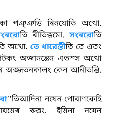
িকা পঞ্ঞত্তি ৰিনযোতি অত্থো.
ংৰরো
তি
ৰীতিক্কমো.
সংৰরো
তি
তি অত্থো.
তে ধারেন্তী
তি তে এতং
যপিটকং অজানন্তেন এতস্স অত্থো
াৰ অজ্জতনকালং কেন আনীতন্তি.
ৰা
’’তিআদিনা নযেন পোরাণকেহি
নাযমেৰ ৰুত্তং. ইমিনা নযেন