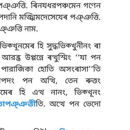
থপঞ্ঞত্তি. ৰিনযধরপঞ্চমেন গণেন
ক্খাপদানি মজ্ঝিমদেসেযেৰ পঞ্ঞত্তি.
ঞ্ঞত্তি নাম.
ভিক্খূনমেৰ হি সুদ্ধভিক্খুনীনং ৰা
্ভ উপ্পন্নে ৰত্থুস্মিং ‘‘যা পন
পি পারাজিকা হোতি অসংৰাসা’’তি
খাপদং পন অত্থি, তেন ৰুত্তং
তমেৰ হি এত্থ নানং, ভিক্খূনং
োপঞ্ঞত্তী
তি. অত্থে পন ভেদো