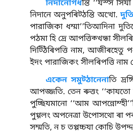
নিদানোগধ
ন্তি ‘‘যস্স সিয
নিদানে অনুপৰিট্ঠন্তি অত্থো.
দুত
পারাজিকা ধম্মা’’তিআদিনা দুত
পঠমা হি দ্ৰে আপত্তিক্খন্ধা সীলৰি
দিট্ঠিৰিপত্তি নাম, আজীৰহেতু প
ইদং পারাজিকং সীলৰিপত্তি নাম 
একেন সমুট্ঠানেনা
তি দ্ৰ
আপজ্জতি. তেন ৰুত্তং ‘‘কাযতো চ
পুচ্ছিযমানো ‘‘আম আপন্নোম্হী’’
পুগ্গলং অপনেত্ৰা উপোসথো ৰা পৰ
সম্মতি, ন চ তপ্পচ্চযা কোচি উপদ