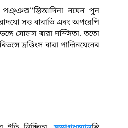
পঞ্ঞত্ত’’ন্তিআদিনা নযেন পুন
রাদযো সত্ত ৰারাতি এৰং অপরেপি
ৰিভঙ্গে সোল়স ৰারা দস্সিতা. ততো
গে দ্ৰত্তিংস ৰারা পাল়িনযেনেৰ
তা ইতি নিচ্ছিতা.
সভাগধম্মান
ন্তি