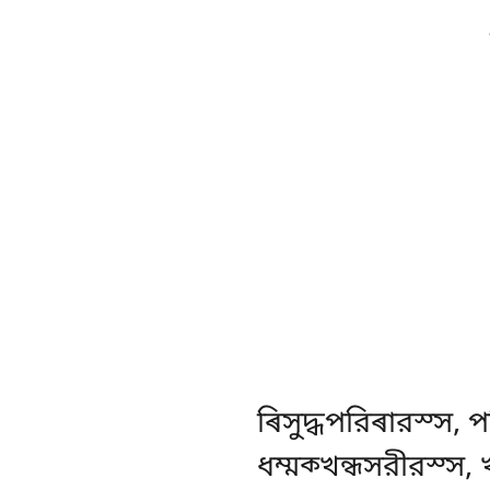
ৰিসুদ্ধপরিৰারস্স
, 
ধম্মক্খন্ধসরীরস্স, 