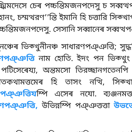
্ঝিমদেসে চেৰ পচ্চন্তিমজনপদেসু চ সব্বত্
হানং, চম্মত্থরণ’’ন্তি ইমানি হি চত্তারি সি
্চন্তিমজনপদেসু. সেসানি সব্বানেৰ সব্বত্থপ
ূনঞ্চেৰ ভিক্খুনীনঞ্চ সাধারণপঞ্ঞত্তি; সুদ্ধ
ণপঞ্ঞত্তি
নাম হোতি. ইদং পন ভিক্খুং আরব
ং পটিসেৰেয্য, অন্তমসো তিরচ্ছানগতেন
ীতকথামত্তমেৰ হি তাসং নত্থি, সিক্
ঞ্ঞত্তিয
ম্পি এসেৰ নযো. ব্যঞ্জনমত্
ণপঞ্ঞত্তি,
উভিন্নম্পি পঞ্ঞত্তত্তা
উভত