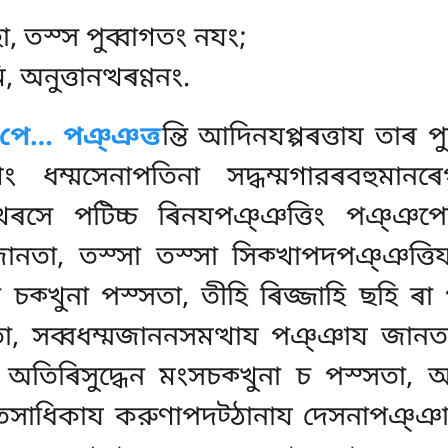
ো, তস্স পুব্বাগতং নযং;
, অনুত্তানত্থৰণ্ণনং.
পে… পঞ্ঞত্ত
ন্তি আদিনযপ্পৰত্তায তাৰ 
ং ধম্মসেনাপতিনা সদ্ধম্মগারৰবহুমানৰে
অত্থৰসে পটিচ্চ ৰিনযপঞ্ঞত্তিং পঞ্ঞ
ানতা, তস্সা তস্সা সিক্খাপদপঞ্ঞত্ত
েন চক্খুনা পস্সতা, তীহি ৰিজ্জাহি ছহি 
তা, সব্বধম্মজাননসমত্থায পঞ্ঞায জানতা,
ি অতিৰিসুদ্ধেন মংসচক্খুনা চ পস্সতা, 
সাধিকায করুণাপদট্ঠানায
দেসনাপঞ্ঞায 