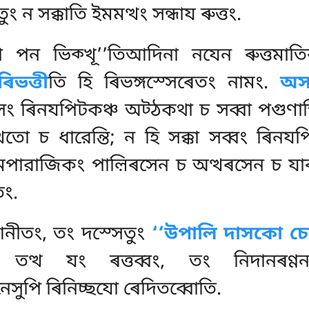
 ন সক্কাতি ইমমত্থং সন্ধায ৰুত্তং.
ো পন ভিক্খূ’’তিআদিনা নযেন ৰুত্তমাত
ৰিভত্তী
তি হি ৰিভঙ্গস্সেৰেতং নামং.
অস
সং ৰিনযপিটকঞ্চ অট্ঠকথা চ সব্বা পগুণা
থতো চ ধারেন্তি; ন হি সক্কা সব্বং ৰিন
ঠমপারাজিকং পাল়িৰসেন চ অত্থৰসেন চ য
তং.
আনীতং, তং দস্সেতুং
‘‘উপালি দাসকো চে
 তত্থ যং ৰত্তব্বং, তং নিদানৰণ্ণ
েসুপি ৰিনিচ্ছযো ৰেদিতব্বোতি.