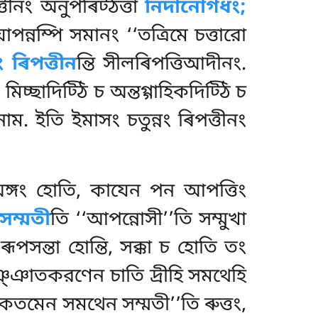
্তীনং অনুপৰিট্ঠত্তা
নিদানোগধং;
ন্নম্পি সমানং ‘‘তত্রিমে চত্তারো
নং ৰিপত্তীন
ন্তি সীলৰিপত্তিআদীনং.
িচ্ছাদিট্ঠি চ অন্তগ্গাহিকদিট্ঠি চ
ম. ইতি ইমাসং চতুন্নং ৰিপত্তীনং
ং অঙ্গং হোতি, কাযেন পন আপত্তিং
 সম্মতী
তি ‘‘আপন্নোসী’’তি সম্মুখা
পসন্তা হোন্তি, সক্কা চ হোতি তং
িঞ্ঞাতকরণেন চাতি দ্ৰীহি সমথেহি
 কতমেন সমথেন সম্মতী’’তি ৰুত্তং,