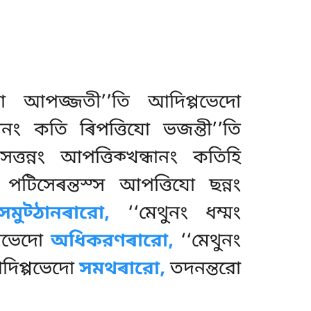
ো আপজ্জতী’’তি আদিপ্পভেদো
তীনং কতি ৰিপত্তিযো ভজন্তী’’তি
্তন্নং আপত্তিক্খন্ধানং কতিহি
 পটিসেৰন্তস্স আপত্তিযো ছন্নং
সমুট্ঠানৰারো,
‘‘মেথুনং ধম্মং
্পভেদো
অধিকরণৰারো,
‘‘মেথুনং
 আদিপ্পভেদো
সমথৰারো,
তদনন্তরো