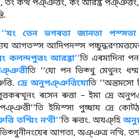
ং কত্থ পঞ্ঞত্তং, কং আরব্ভ পঞ্ঞত্তং, কিস
ি.
ন
‘‘যং তেন ভগৰতা জানতা পস্সতা অর
চ্ছায আগতস্স আদিপদস্স পচ্চুদ্ধরণমত্তম
ং কলন্দপুত্তং আরব্ভা’’
তি এৰমাদিনা পন
ঞ্ঞত্তী
তি ‘‘যো পন ভিক্খু মেথুনং ধম
ত্তি.
দ্ৰে অনুপঞ্ঞত্তিযো
তি ‘‘অন্তমসো 
ত্তকৰত্থূনং ৰসেন ৰুত্তা – ইমা দ্ৰে অনুপঞ
নপঞ্ঞত্তী’’তি ইমিস্সা পুচ্ছায দ্ৰে কোট্
ত্তি তস্মিং নত্থী’’
তি ৰুত্তং. অযঞ্হি
অনুপ
ক্খুনীনংযেৰ আগতা, অঞ্ঞত্র নত্থি. তস্মা ৰ