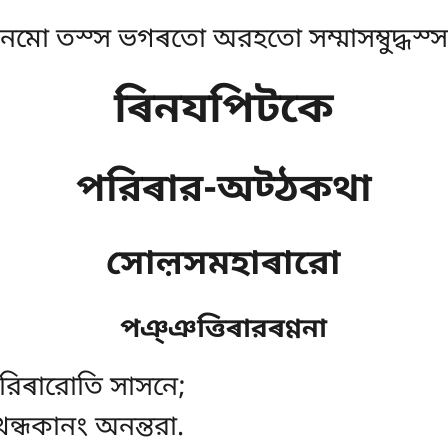
নমো তস্স ভগৰতো অরহতো সম্মাসম্বুদ্ধস্স
ৰিনযপিটকে
পরিৰার-অট্ঠকথা
সোল়সমহাৰারো
পঞ্ঞত্তিৰারৰণ্ণনা
পরিৰারোতি সাসনে;
খন্ধকানং অনন্তরা.