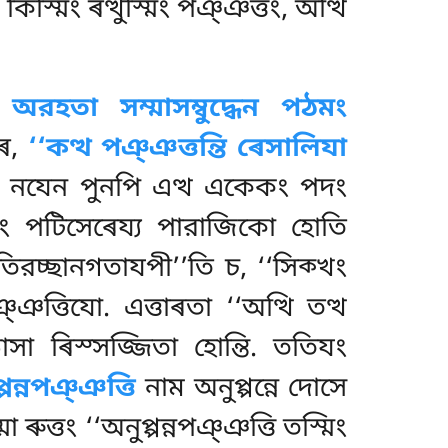
্মিং ৰত্থুস্মিং পঞ্ঞত্তং, অত্থি
হতা সম্মাসম্বুদ্ধেন পঠমং
েৰ,
‘‘কত্থ পঞ্ঞত্তন্তি ৰেসালিযা
 নযেন পুনপি এত্থ একেকং পদং
্মং পটিসেৰেয্য পারাজিকো হোতি
তিরচ্ছানগতাযপী’’তি চ, ‘‘সিক্খং
্ঞত্তিযো. এত্তাৰতা ‘‘অত্থি তত্থ
ঠাসা ৰিস্সজ্জিতা হোন্তি. ততিযং
্পন্নপঞ্ঞত্তি
নাম অনুপ্পন্নে দোসে
ুত্তং ‘‘অনুপ্পন্নপঞ্ঞত্তি তস্মিং