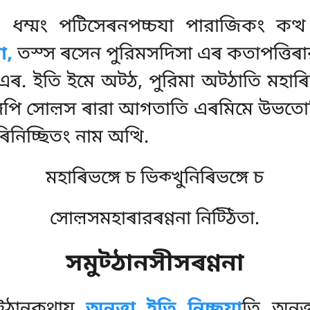
 ধম্মং পটিসেৰনপচ্চযা পারাজিকং কত্থ 
ো,
তস্স ৰসেন পুরিমসদিসা এৰ কতাপত্তিৰা
্থা এৰ. ইতি ইমে অট্ঠ, পুরিমা অট্ঠাতি মহা
গেপি
সোল়স ৰারা আগতাতি এৰমিমে উভতোৰিভঙ্
অৰিনিচ্ছিতং নাম অত্থি.
মহাৰিভঙ্গে চ ভিক্খুনিৰিভঙ্গে চ
সোল়সমহাৰারৰণ্ণনা নিট্ঠিতা.
সমুট্ঠানসীসৰণ্ণনা
ট্ঠানকথায
অনত্তা ইতি নিচ্ছযা
তি অনত্