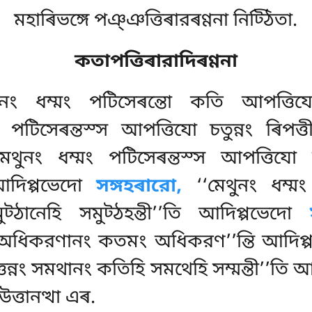
মহাৰিভঙ্গে পঞ্ঞত্তিৰারৰণ্ণনা নিট্ঠিতা.
কতাপত্তিৰারাদিৰণ্ণনা
নং ধম্মং পটিসেৰন্তো কতি আপত্তিয
 পটিসেৰন্তস্স আপত্তিযো চতুন্নং ৰিপত্
েথুনং ধম্মং পটিসেৰন্তস্স আপত্তিযো সত
ি আদিপ্পভেদো
সঙ্গহৰারো,
‘‘মেথুনং ধম্মং
ট্ঠানেহি সমুট্ঠহন্তী’’তি আদিপ্পভেদো
নং অধিকরণানং কতমং অধিকরণ’’ন্তি আদিপ
্তন্নং সমথানং কতিহি সমথেহি সম্মন্তী’’তি
উত্তানত্থা এৰ.