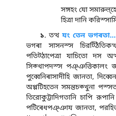
সঙ্গহং যো সমারুল়্হ
হিত্ৰা দানি করিস্সামি
১
. তত্থ
যং তেন ভগৰতা…
ভগৰা সাসনস্স চিরট্ঠিতিকত্থ
পতিট্ঠাপেত্ৰা যাচিতো দস 
সিক্খাপদস্স পঞ্ঞত্তিকালং জ
পুব্বেনিৰাসাদীহি জানতা, দিব্ব
অপ্পটিহতেন সমন্তচক্খুনা পস্স
তিরোকুট্টাদিগতানি চাপি রূপান
পটিৰেধপঞ্ঞায জানতা, পরহিত