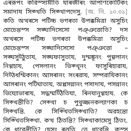
এৰরূপং করিস্সামীতি যাৰজীৰং আপাণকোটিকং
সমাদায সিক্খতি সিক্খাপদেসু.
[অ. নি. ১০.৩১]
কতি অত্থৰসে পটিচ্চ ভগৰতা উপক্কমিত্ৰা অসুচিং
মোচেন্তস্স সঙ্ঘাদিসেসো পঞ্ঞত্তোতি? দস
অত্থৰসে পটিচ্চ ভগৰতা উপক্কমিত্ৰা অসুচিং
মোচেন্তস্স সঙ্ঘাদিসেসো পঞ্ঞত্তো –
সঙ্ঘসুট্ঠুতায, সঙ্ঘফাসুতায, দুম্মঙ্কূনং পুগ্গলানং
নিগ্গহায, পেসলানং ভিক্খূনং ফাসুৰিহারায,
দিট্ঠধম্মিকানং আসৰানং সংৰরায, সম্পরাযিকানং
আসৰানং
পটিঘাতায, অপ্পসন্নানং পসাদায, পসন্নানং
ভিয্যোভাৰায, সদ্ধম্মট্ঠিতিযা, ৰিনযানুগ্গহায. কে
সিক্খন্তীতি? সেক্খা চ পুথুজ্জনকল্যাণকা চ
সিক্খন্তি. কে সিক্খিতসিক্খাতি? অরহন্তো
সিক্খিতসিক্খা. কত্থ ঠিতন্তি? সিক্খাকামেসু ঠিতং.
কে ধারেন্তীতি? যেসং ৰত্ততি
, তে ধারেন্তি. কস্স