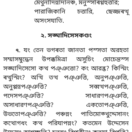
মেথুনাদিন্নাদানঞ্চ
, মনুস্সৰিগ্গহুত্তরি;
পারাজিকানি চত্তারি, ছেজ্জৰত্থূ
অসংসযাতি.
২. সঙ্ঘাদিসেসকণ্ডং
. যং তেন ভগৰতা জানতা পস্সতা অরহতা
৭
সম্মাসম্বুদ্ধেন উপক্কমিত্ৰা অসুচিং মোচেন্তস্স
সঙ্ঘাদিসেসো কত্থ পঞ্ঞত্তো? কং আরব্ভ? কিস্মিং
ৰত্থুস্মিং? অত্থি তত্থ পঞ্ঞত্তি, অনুপঞ্ঞত্তি
,
অনুপ্পন্নপঞ্ঞত্তি? সব্বত্থপঞ্ঞত্তি,
পদেসপঞ্ঞত্তি? সাধারণপঞ্ঞত্তি,
অসাধারণপঞ্ঞত্তি? একতোপঞ্ঞত্তি,
উভতোপঞ্ঞত্তি? পঞ্চন্নং পাতিমোক্খুদ্দেসানং
কত্থোগধং কত্থ পরিযাপন্নং? কতমেন উদ্দেসেন