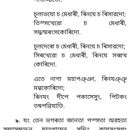
পতিট্ঠিতো.
চূল়াভযো চ মেধাৰী, ৰিনযে চ ৰিসারদো;
তিস্সত্থেরো চ মেধাৰী,
সদ্ধম্মৰংসকোৰিদো.
চূল়দেৰো চ মেধাৰী, ৰিনযে চ ৰিসারদো;
সিৰত্থেরো চ মেধাৰী, ৰিনযে সব্বত্থ
কোৰিদো.
এতে নাগা মহাপঞ্ঞা, ৰিনযঞ্ঞূ
মগ্গকোৰিদো;
ৰিনযং দীপে পকাসেসুং, পিটকং
তম্বপণ্ণিযাতি.
. যং তেন ভগৰতা জানতা পস্সতা অরহতা
৯