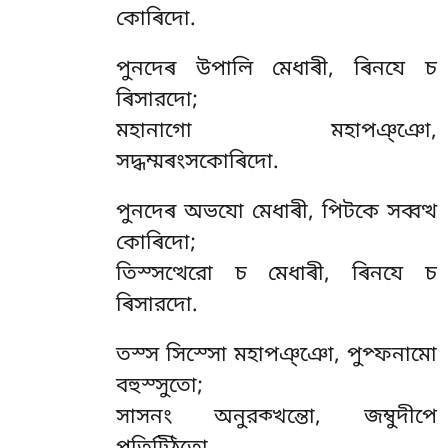
কোৰিদো.
পুনদেৰ উপালি মেধাৰী, ৰিনযে চ
ৰিসারদো;
মহানাগো মহাপঞ্ঞো,
সদ্ধম্মৰংসকোৰিদো.
পুনদেৰ অভযো মেধাৰী, পিটকে সব্বত্থ
কোৰিদো;
তিস্সত্থেরো চ মেধাৰী, ৰিনযে চ
ৰিসারদো.
তস্স সিস্সো মহাপঞ্ঞো, পুপ্ফনামো
বহুস্সুতো;
সাসনং অনুরক্খন্তো, জম্বুদীপে