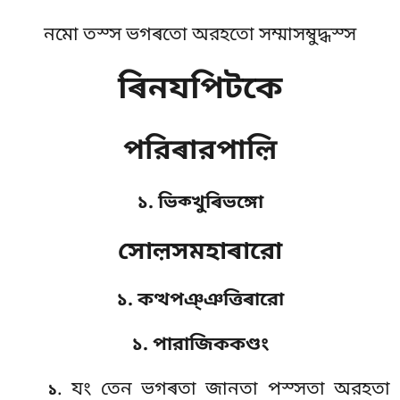
নমো তস্স ভগৰতো অরহতো সম্মাসম্বুদ্ধস্স
ৰিনযপিটকে
পরিৰারপাল়ি
১. ভিক্খুৰিভঙ্গো
সোল়সমহাৰারো
১. কত্থপঞ্ঞত্তিৰারো
১. পারাজিককণ্ডং
. যং
তেন ভগৰতা জানতা পস্সতা অরহতা
১