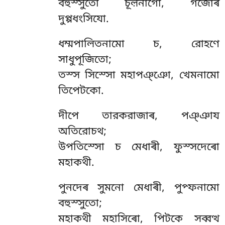
বহুস্সুতো চূল়নাগো, গজোৰ
দুপ্পধংসিযো.
ধম্মপালিতনামো চ, রোহণে
সাধুপূজিতো;
তস্স সিস্সো মহাপঞ্ঞো, খেমনামো
তিপেটকো.
দীপে তারকরাজাৰ, পঞ্ঞায
অতিরোচথ;
উপতিস্সো চ মেধাৰী, ফুস্সদেৰো
মহাকথী.
পুনদেৰ
সুমনো মেধাৰী, পুপ্ফনামো
বহুস্সুতো;
মহাকথী মহাসিৰো, পিটকে সব্বত্থ