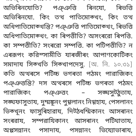
অভিৰিনযোতি? পঞ্ঞত্তি ৰিনযো, ৰিভত্তি
অভিৰিনযো. কিং তত্থ পাতিমোক্খং, কিং তত্থ
অধিপাতিমোক্খন্তি? পঞ্ঞত্তি পাতিমোক্খং, ৰিভত্তি
অধিপাতিমোক্খং. কা ৰিপত্তীতি? অসংৰরো ৰিপত্তি.
কা
সম্পত্তীতি? সংৰরো সম্পত্তি. কা পটিপত্তীতি? ন
এৰরূপং করিস্সামীতি যাৰজীৰং আপাণকোটিকং
সমাদায সিক্খতি সিক্খাপদেসু.
[অ. নি. ১০.৩১]
কতি অত্থৰসে পটিচ্চ ভগৰতা পঠমং পারাজিকং
পঞ্ঞত্তন্তি? দস অত্থৰসে পটিচ্চ ভগৰতা পঠমং
পারাজিকং পঞ্ঞত্তং – সঙ্ঘসুট্ঠুতায,
সঙ্ঘফাসুতায, দুম্মঙ্কূনং পুগ্গলানং নিগ্গহায, পেসলানং
ভিক্খূনং ফাসুৰিহারায, দিট্ঠধম্মিকানং আসৰানং
সংৰরায, সম্পরাযিকানং আসৰানং পটিঘাতায,
অপ্পসন্নানং পসাদায, পসন্নানং ভিয্যোভাৰায,