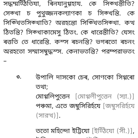
সদ্ধম্মট্ঠিতিযা, ৰিনযানুগ্গহায. কে সিক্খন্তীতি?
সেক্খা চ পুথুজ্জনকল্যাণকা চ সিক্খন্তি. কে
সিক্খিতসিক্খাতি? অরহন্তো সিক্খিতসিক্খা
. কত্থ
ঠিতন্তি? সিক্খাকামেসু ঠিতং. কে ধারেন্তীতি? যেসং
ৰত্ততি তে ধারেন্তি. কস্স ৰচনন্তি? ভগৰতো ৰচনং
অরহতো সম্মাসম্বুদ্ধস্স. কেনাভতন্তি? পরম্পরাভতং
–
.
৩
উপালি দাসকো চেৰ, সোণকো সিগ্গৰো
তথা;
মোগ্গলিপুত্তেন
[মোগ্গলীপুত্তেন (স্যা.)]
পঞ্চমা, এতে জম্বুসিরিৰ্হযে
[জম্বুসরিৰ্হযে
(সারত্থ)]
.
ততো
মহিন্দো ইট্টিযো
[ইট্ঠিযো (সী.)]
,