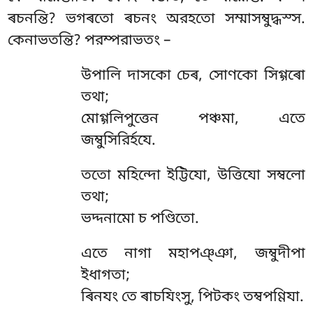
ৰচনন্তি? ভগৰতো ৰচনং অরহতো সম্মাসম্বুদ্ধস্স.
কেনাভতন্তি? পরম্পরাভতং –
উপালি দাসকো চেৰ, সোণকো সিগ্গৰো
তথা;
মোগ্গলিপুত্তেন পঞ্চমা, এতে
জম্বুসিরিৰ্হযে.
ততো মহিন্দো ইট্টিযো, উত্তিযো সম্বলো
তথা;
ভদ্দনামো চ পণ্ডিতো.
এতে নাগা মহাপঞ্ঞা, জম্বুদীপা
ইধাগতা;
ৰিনযং তে ৰাচযিংসু, পিটকং তম্বপণ্ণিযা.