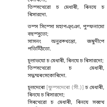
কোৰিদো;
তিস্সত্থেরো চ মেধাৰী, ৰিনযে চ
ৰিসারদো.
তস্স সিস্সো মহাপঞ্ঞো, পুপ্ফনামো
বহুস্সুতো;
সাসনং
অনুরক্খন্তো, জম্বুদীপে
পতিট্ঠিতো.
চূল়াভযো চ মেধাৰী, ৰিনযে চ ৰিসারদো;
তিস্সত্থেরো চ মেধাৰী,
সদ্ধম্মৰংসকোৰিদো.
চূল়দেৰো
[ফুস্সদেৰো (সী.)]
চ মেধাৰী,
ৰিনযে চ ৰিসারদো;
সিৰত্থেরো চ মেধাৰী, ৰিনযে সব্বত্থ