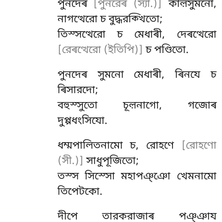
পুনদেৰ
[পুনরেৰ (স্যা.)]
কাল়সুমনো,
নাগত্থেরো চ বুদ্ধরক্খিতো;
তিস্সত্থেরো চ মেধাৰী, দেৰত্থেরো
[রেৰত্থেরো (ইতিপি)]
চ পণ্ডিতো.
পুনদেৰ
সুমনো মেধাৰী, ৰিনযে চ
ৰিসারদো;
বহুস্সুতো চূল়নাগো, গজোৰ
দুপ্পধংসিযো.
ধম্মপালিতনামো চ, রোহণে
[রোহণো
(সী.)]
সাধুপূজিতো;
তস্স সিস্সো মহাপঞ্ঞো খেমনামো
তিপেটকো.
দীপে তারকরাজাৰ পঞ্ঞায