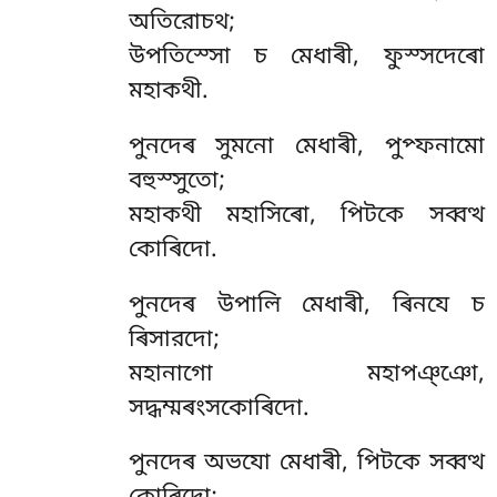
অতিরোচথ;
উপতিস্সো চ মেধাৰী, ফুস্সদেৰো
মহাকথী.
পুনদেৰ সুমনো মেধাৰী, পুপ্ফনামো
বহুস্সুতো;
মহাকথী মহাসিৰো, পিটকে সব্বত্থ
কোৰিদো.
পুনদেৰ উপালি মেধাৰী, ৰিনযে চ
ৰিসারদো;
মহানাগো মহাপঞ্ঞো,
সদ্ধম্মৰংসকোৰিদো.
পুনদেৰ অভযো মেধাৰী, পিটকে সব্বত্থ