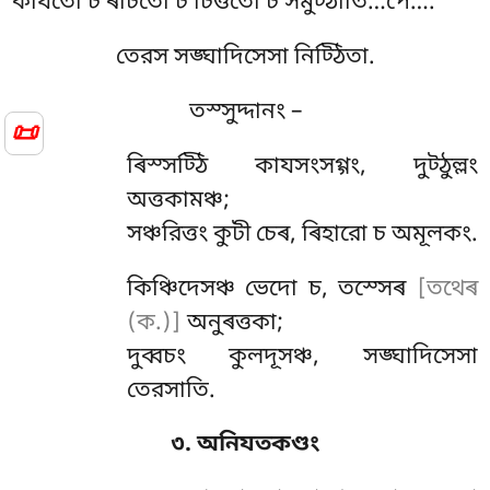
কাযতো চ ৰাচতো চ চিত্ততো চ সমুট্ঠাতি…পে….
তেরস সঙ্ঘাদিসেসা নিট্ঠিতা.
তস্সুদ্দানং –
📜
ৰিস্সট্ঠি
কাযসংসগ্গং, দুট্ঠুল্লং
অত্তকামঞ্চ;
সঞ্চরিত্তং কুটী চেৰ, ৰিহারো চ অমূলকং.
কিঞ্চিদেসঞ্চ ভেদো চ, তস্সেৰ
[তথেৰ
(ক.)]
অনুৰত্তকা;
দুব্বচং কুলদূসঞ্চ, সঙ্ঘাদিসেসা
তেরসাতি.
৩. অনিযতকণ্ডং