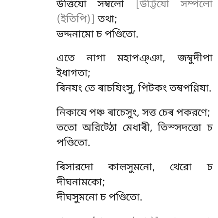
উত্তিযো সম্বলো
[উট্টিযো সম্পলো
(ইতিপি)]
তথা;
ভদ্দনামো চ পণ্ডিতো.
এতে
নাগা মহাপঞ্ঞা, জম্বুদীপা
ইধাগতা;
ৰিনযং তে ৰাচযিংসু, পিটকং তম্বপণ্ণিযা.
নিকাযে
পঞ্চ ৰাচেসুং, সত্ত চেৰ পকরণে;
ততো অরিট্ঠো মেধাৰী, তিস্সদত্তো চ
পণ্ডিতো.
ৰিসারদো কাল়সুমনো, থেরো চ
দীঘনামকো;
দীঘসুমনো চ পণ্ডিতো.