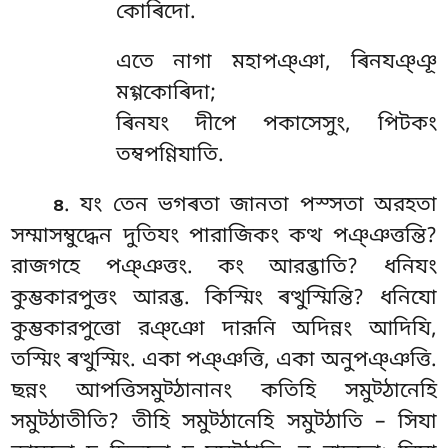
কোৰিদো.
এতে
নাগা মহাপঞ্ঞা, ৰিনযঞ্ঞূ
মগ্গকোৰিদা;
ৰিনযং দীপে পকাসেসুং, পিটকং
তম্বপণ্ণিযাতি.
. যং তেন ভগৰতা জানতা পস্সতা অরহতা
৪
সম্মাসম্বুদ্ধেন দুতিযং পারাজিকং কত্থ পঞ্ঞত্তন্তি?
রাজগহে পঞ্ঞত্তং. কং আরব্ভাতি? ধনিযং
কুম্ভকারপুত্তং আরব্ভ. কিস্মিং ৰত্থুস্মিন্তি? ধনিযো
কুম্ভকারপুত্তো রঞ্ঞো দারূনি অদিন্নং আদিযি,
তস্মিং ৰত্থুস্মিং. একা পঞ্ঞত্তি, একা অনুপঞ্ঞত্তি.
ছন্নং আপত্তিসমুট্ঠানানং কতিহি সমুট্ঠানেহি
সমুট্ঠাতীতি? তীহি সমুট্ঠানেহি সমুট্ঠাতি – সিযা