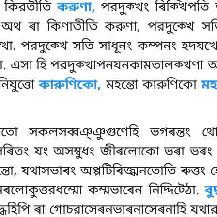
্থ কিরতীতি
করুণা,
পরদুক্খং ৰিক্খিপতি অ
 অথ ৰা কিণাতীতি করুণা, পরদুক্খে 
অত্থো. পরদুক্খে সতি সাধূনং কম্পনং হদ
ুণা. এসা হি পরদুক্খাপনযনকামতালক্খণা অ
নিযুত্তো
কারুণিকো,
মহন্তো কারুণিকো
মহ
তো সকলসব্বঞ্ঞুগুণেহি ভগৰন্তং থোমেত
ধনিসেৰিতং যং অসম্বুধং জীৰলোকো ভৰা ভৰং
্ঝন্তো, যথাসভাৰং অপ্পটিৰিজ্ঝনতোতি ৰুত্তং 
লোকুত্তরধম্মো কম্মভাৰেন নিদ্দিট্ঠো.
বু
ৰকবুদ্ধেহিপি ৰা গোচরাসেৰনভাৰনাসেৰনাহি যথ