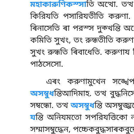
মহাকারুণিকস্সা
তি অত্থো. তত
কিরিযতি পসারিযতীতি করুণা.
ৰিনাসেতি ৰা পরস্স দুক্খন্তি 
কমিতি সুখং, তং রুন্ধতীতি কর
সুখং রুন্ধতি ৰিবাধেতি. করুণায 
পাঠসেসো.
এৰং করুণামুখেন সঙ্খেপ
অসম্বুধ
ন্তিআদিমাহ. তত্থ বুদ্
সম্বন্ধো. তত্থ
অসম্বুধ
ন্তি অসম্বুজ
য
ন্তি অনিযমতো সপরিযত্তিকো নৰ
সম্মাসম্বুদ্ধেন, পচ্চেকবুদ্ধসা