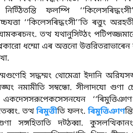
িট্ঠিতন্তি ফলম্পি ‘‘কিলেসৰিদ্ধংসী’’
্চযত্তা ‘‘কিলেসৰিদ্ধংসী’’তি ৰত্তুং অ
যামকৰচনং. তত্থ যথানুসিট্ঠং পটিপজ্জমান
প্পকারো ধম্মো এৰ অত্তনো উত্তরিতরাভাৰে
থো.
মগুণেহি সদ্ধম্মং থোমেত্ৰা ইদানি অরিয
ঙ্ঘং নমামীতি সম্বন্ধো. সীলাদযো গুণা চ
্তব্বে একদেসসরূপেকসেসনযেন ‘‘ৰিমুত্তিঞা
িতব্বং. তত্থ
ৰিমুত্তী
তি ফলং.
ৰিমুত্তিঞাণ
ন্
ুণা সঙ্গহিতাতি দট্ঠব্বা. কুসলত্থিক