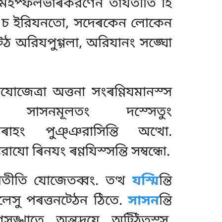
বীজং মহপ্ফলভাৰকরণেন তাযতীতি হি
যে চ ইরিযনতো, সদেৰকেন লোকেন
্ঠ অরিযপুগ্গলা, অরিযানং সঙ্ঘো
জেত্ৰা অত্তনা সংৰণ্ণিযমানস্স
্সাপি সাসনমূলতং
দস্সেতুং
ৰাহং পুঞ্ঞরাসিন্তি অত্থো.
ো ৰিনযং ৰণ্ণযিস্সন্তি সম্বন্ধো.
োতীতি যোজেতব্বং. তত্থ
যস্মি
ন্তি
গলেসু পৰত্তনট্ঠেন ঠিতে.
সাসন
ন্তি
সঙ্খাতে অন্তদ্ৰযে অট্ঠিতস্স,