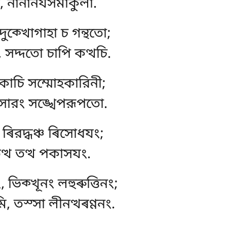
া, নানানযসমাকুলা.
া, দুক্খোগাহা চ গন্থতো;
, সদ্দতো চাপি কত্থচি.
, কাচি সম্মোহকারিনী;
 সারং সঙ্খেপরূপতো.
, ৰিরদ্ধঞ্চ ৰিসোধযং;
ত্থ তত্থ পকাসযং.
 ভিক্খূনং লহুৰুত্তিনং;
, তস্সা লীনত্থৰণ্ণনং.