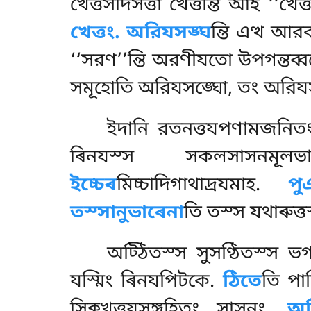
খেত্তসদিসত্তা খেত্তন্তি আহ ‘‘
খেত্তং. অরিযসঙ্ঘ
ন্তি এত্থ আ
‘‘সরণ’’ন্তি অরণীযতো উপগন্তব্
সমূহোতি অরিযসঙ্ঘো, তং অরিযস
ইদানি রতনত্তযপণামজনিতং 
ৰিনযস্স সকলসাসনমূলভ
ইচ্চেৰ
মিচ্চাদিগাথাদ্ৰযমাহ.
পু
তস্সানুভাৰেনা
তি তস্স যথাৰুত্ত
অট্ঠিতস্স সুসণ্ঠিতস্স 
যস্মিং ৰিনযপিটকে.
ঠিতে
তি পাল
সিক্খত্তযসঙ্গহিতং সাসনং.
অট