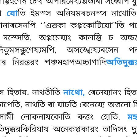
গহণেন চেত্থ অপরিমেয্যপ্পভাৰা সব্বেপি বুদ
্থ
যো
তি ইমস্স অনিযমৰচনস্স নাথোতি ই
নাৰসেনপি ‘‘এত্তকা কপ্পকোটিযো’’তি পম
দস্সেতি. অপ্পমেয্যং কালন্তি চ অচ
িতুমসক্কুণেয্যমপি, অসঙ্খ্যেয্যৰসেন
মেৰ নিরন্তরং পঞ্চমহাপঅচ্চাগাদি
অতিদুক্
্স হিতায. নাথতীতি
নাথো,
ৰেনেয্যানং হি
পেতি, নাথতি ৰা যাচতি ৰেনেয্যে অত্তনো 
মী লোকনাযকোতি ৰুত্তং হোতি.
মহ
তিদুক্করকিরিযায অনেকপ্পকারং তাদিসং 