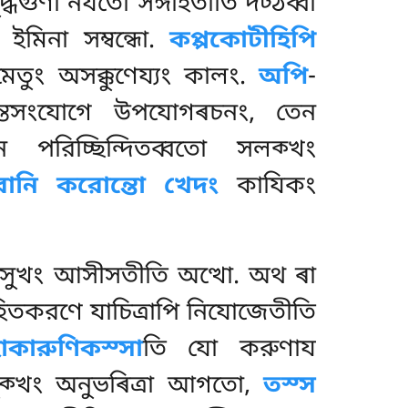
্ধগুণা নযতো সঙ্গহিতাতি দট্ঠব্বা
মিনা সম্বন্ধো.
কপ্পকোটীহিপি
েতুং অসক্কুণেয্যং কালং.
অপি
-
্চন্তসংযোগে উপযোগৰচনং, তেন
 পন পরিচ্ছিন্দিতব্বতো সলক্খং
করানি করোন্তো খেদং
কাযিকং
তসুখং আসীসতীতি অত্থো. অথ ৰা
হিতকরণে যাচিত্ৰাপি নিযোজেতীতি
াকারুণিকস্সা
তি যো করুণায
দুক্খং অনুভৰিত্ৰা আগতো,
তস্স