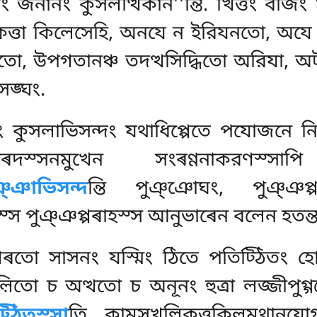
খেত্তং জনানং কুসলত্থিকান’’ন্তি. খিত্তং 
রকত্তা কিলেসেহি, অনযে ন ইরিযনতো, অ
বতো, উপগতানঞ্চ তদত্থসিদ্ধিতো অরিযা, অট
ঙ্ঘং.
কুসলাভিসন্দং যথাধিপ্পেতে পযোজনে নিযো
াৰদস্সনমুখেন সংৰণ্ণনাকরণস
ঞ্ঞাভিসন্দ
ন্তি পুঞ্ঞোঘং, পুঞ্ঞপ্প
স্স পুঞ্ঞপ্পৰাহস্স আনুভাৰেন বলেন হতন্তরায
ভগৰতো সাসনং যস্মিং ঠিতে পতিট্ঠিতং হ
়িতো চ অত্থতো চ অনূনং হুত্ৰা লজ্জীপুগ্
্ঠিতস্সা
তি কামসুখল্লিকত্তকিলমথানুযোগ