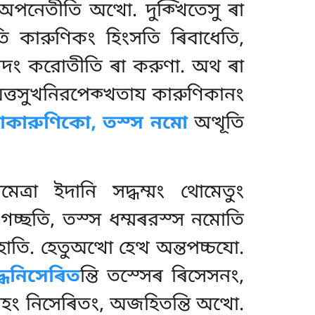
পনেতীতি অত্থো. দুক্খিতেসু ৰা
সতি কারুণিকং
হিংসতি ৰিবাধেতি,
যখেদং করোতীতি ৰা করুণা. অথ ৰা
ত্তসুখনিরপেক্খতায কারুণিকানং
াকারুণিকো, তস্স নমো
অত্থূতি
্ৰা ইদানি সদ্ধম্মং থোমেতুং
 গচ্ছতি, তস্স ধম্মৰরস্স নমোতি
হোতি. হেতুঅত্থো হেত্থ অন্তপচ্চযো.
দ্ধনিসেৰিত
ন্তি তস্সেৰ ৰিসেসনং,
ারহং নিসেৰিতং, অজহিতন্তি অত্থো.