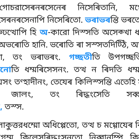
ি গোচরাসেৰনৰসেনেৰ নিসেৰিতানি, 
সেৰনৰসেনাপি নিসেৰিতো.
ভৰাভৰ
ন্তি ভৰ
ুড্ঢত্থোপি হি
অ
-কারো দিস্সতি অসেক্খা ধ
 অভৰোতি হানি. ভৰোতি ৰা সস্সতদিট্ঠি, অ
ো, তং ভৰাভৰং.
গচ্ছতী
তি উপগচ্ছ
িনো
তি ধম্মৰিসেসনং. তত্থ ন ৰিদতি ধম
 তণ্হাদীনং, তেযেৰ কিলিস্সন্তি এতেহি স
তি জালং, তং ৰিদ্ধংসেতি সব্
,
তস্স.
োকুত্তরধম্মো অধিপ্পেতো, তত্থ চ মগ্গোযেৰ
মাগম্ম
কিলেসৰিদ্ধংসনতো নিব্বানম্পি কি