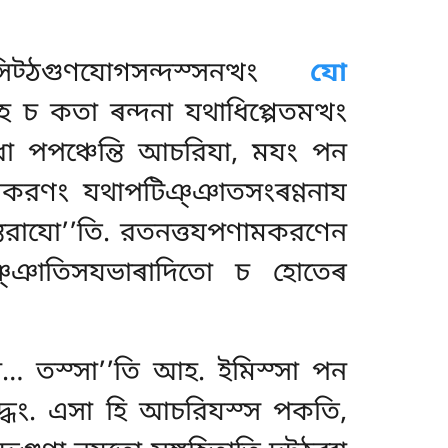
ট্ঠগুণযোগসন্দস্সনত্থং
যো
 চ কতা ৰন্দনা যথাধিপ্পেতমত্থং
ুধা পপঞ্চেন্তি আচরিযা, মযং পন
ণামকরণং যথাপটিঞ্ঞাতসংৰণ্ণনায
তন্তরাযো’’তি. রতনত্তযপণামকরণেন
ঞ্ঞাতিসযভাৰাদিতো চ হোতেৰ
ে… তস্সা’’তি আহ. ইমিস্সা পন
দ্ধং. এসা হি আচরিযস্স পকতি,