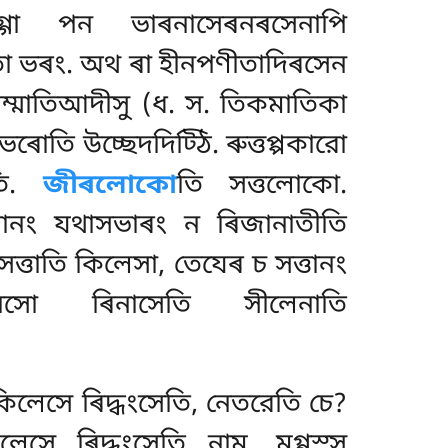
মগ্গো পন ভাৰনাসেৰনৰসেনাপি
তো ভৰং. অথ ৰা হীনপণীতাদিৰসেন
ম্মাতিআদীসু (ধ. স. তিকমাতিকা
ভৰোতি উচ্ছেদদিট্ঠি
. ৰুত্তপ্পকারো
তি.
জীৰলোকো
তি সত্তলোকো.
্মানং যথাসভাৰং ন ৰিজানাতীতি
ত্তাতি কিলেসা, তেযেৰ চ সত্তানং
বসো ৰিনাসেতি সীলেনাতি
 কিলেসে ৰিদ্ধংসেতি, নেতরেতি চে?
লেসে ৰিদ্ধংসেতি নাম, মগ্গস্স