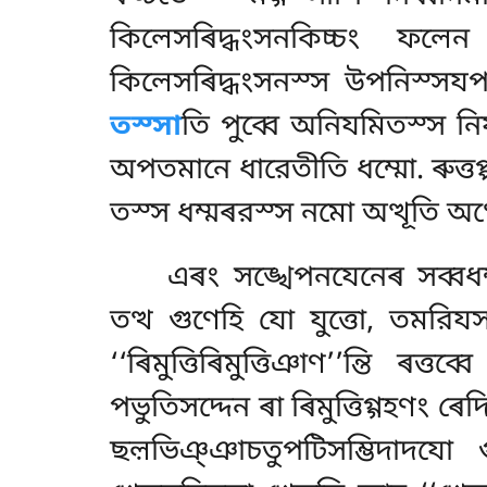
কিলেসৰিদ্ধংসনকিচ্চং ফলেন ন
কিলেসৰিদ্ধংসনস্স উপনিস্সযপচ
তস্সা
তি পুব্বে অনিযমিতস্স নি
অপতমানে ধারেতীতি ধম্মো. ৰুত্ত
তস্স ধম্মৰরস্স নমো অত্থূতি অত্
এৰং সঙ্খেপনযেনেৰ সব্বধম্
তত্থ গুণেহি যো যুত্তো, তমরিযস
‘‘ৰিমুত্তিৰিমুত্তিঞাণ’’ন্তি ৰত
পভুতিসদ্দেন ৰা ৰিমুত্তিগ্গহণং ৰেদ
ছল়ভিঞ্ঞাচতুপটিসম্ভিদাদযো গ