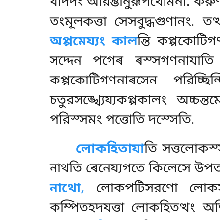
যদিদং আরম্ভানুরূপথোমনা. করুণাগ্
তংমূলকত্তা সেসবুদ্ধগুণানং. তত
অপ্পমেয্যং কাল
ন্তি
কপ্পকোটিগণ
সদ্দেন পগেৰ ৰস্সগণনাযাতি 
কপ্পকোটিগণনাৰসেন পরিচ্ছিন্দ
চতুরসঙ্খ্যেয্যকপ্পকালং অচ্চন্ত
পরিস্সমং পত্তোতি দস্সেতি.
লোকহিতাযা
তি সত্তলোকস
নাথতি ৰেনেয্যগতে কিলেসে উপতা
নাথো,
লোকপটিসরণো লোকসা
কম্পিতহদযত্তা লোকহিতত্থং অ