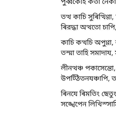
পুব্বকেহি কতা নেক
তত্থ
কাচি সুৰিত্থিণ্ণ
ৰিরদ্ধা অত্থতো চাপি
কাচি কত্থচি অপুণ্ণা
তস্মা তাহি সমাদায,
লীনত্থঞ্চ পকাসেন্তো
উপট্ঠিতনযঞ্চাপি, ত
ৰিনযে ৰিমতিং ছেতুং,
সঙ্খেপেন লিখিস্সামি