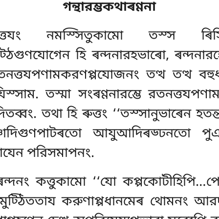
গন্থারম্ভকথাৰণ্ণনা
তনত্তযং নমস্সিতুকামো তস্স ৰিসি
্ঠগুণযোগেন হি ৰন্দনারহভাৰো, ৰন্দনারহে
 রতনত্তযপণামকরণপ্পযোজনং তত্থ তত্থ বহ
স্সাম. তস্মা সংৰণ্ণনারম্ভে রতনত্তযপ
দিতব্বং. তথা হি ৰুত্তং ‘‘তস্সানুভাৰেন হ
াদিগুণপাটৰতো আযুআদিৰড্ঢনতো পু
াযেন পরিসমাপনং.
্দনং কত্তুকামো ‘‘যো কপ্পকোটীহিপি…প
মুট্ঠিততায করুণাপ্পধানমেৰ থোমনং আর