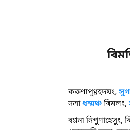
ৰিম
করুণাপুণ্ণহদযং
,
সু
নত্ৰা
ধম্মঞ্চ
ৰিমলং,
ৰণ্ণনা নিপুণাহেসুং,