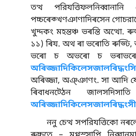
তত্থ পরিযত্তিফলনিব্বানান
পচ্চৰেক্খণঞাণাদিৰসেন গোচরা
খুদ্দকং মহন্তঞ্চ ভৰন্তি অত্থো. ৰ
১১) ৰিয. অথ ৰা ভৰোতি ৰুড্ঢি,
ভৰো চ অভৰো চ ভৰাভৰ
অৰিজ্জাদিকিলেসজালৰিদ্ধংস
অৰিজ্জা, অঞ্ঞাণং. সা আদি যেসং
ৰিবাধনট্ঠেন জালসদিসা
অৰিজ্জাদিকিলেসজালৰিদ্ধংসী
ননু চেত্থ সপরিযত্তিকো নৰল
ৰুচ্চতে – মগ্গস্সাপি নিব্বান