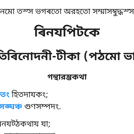
নমো তস্স ভগৰতো অরহতো সম্মাসম্বুদ্ধস্স
ৰিনযপিটকে
তিৰিনোদনী-টীকা (পঠমো ভ
গন্থারম্ভকথা
গতং
হিতদাযকং;
সঙ্ঘঞ্চ
গুণসম্পদং.
 ৰিনযট্ঠকথায যা;