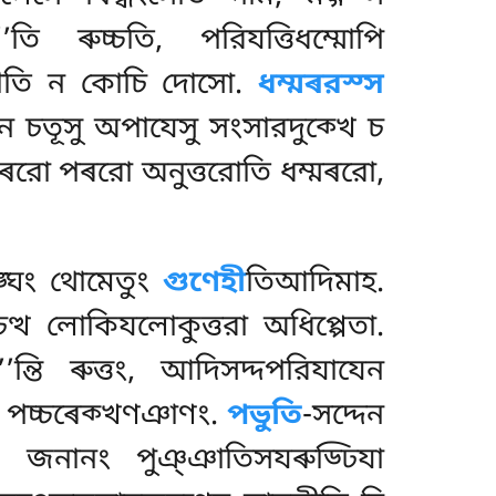
তি ৰুচ্চতি, পরিযত্তিধম্মোপি
রহতীতি ন কোচি দোসো.
ধম্মৰরস্স
ে চতূসু অপাযেসু সংসারদুক্খে চ
ন ৰরো পৰরো অনুত্তরোতি ধম্মৰরো,
সঙ্ঘং থোমেতুং
গুণেহী
তিআদিমাহ.
েত্থ লোকিযলোকুত্তরা অধিপ্পেতা.
ণ’’ন্তি ৰুত্তং, আদিসদ্দপরিযাযেন
তি পচ্চৰেক্খণঞাণং.
পভুতি
-সদ্দেন
ানং জনানং পুঞ্ঞাতিসযৰুড্ঢিযা