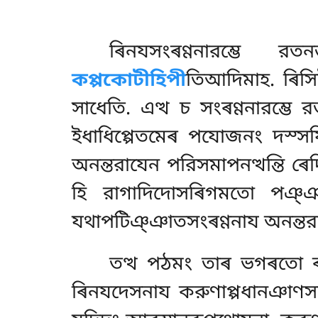
ৰিনযসংৰণ্ণনারম্ভে র
কপ্পকোটীহিপী
তিআদিমাহ. ৰিসিট
সাধেতি
. এত্থ চ সংৰণ্ণনারম্ভে
ইধাধিপ্পেতমেৰ পযোজনং দস্সযি
অনন্তরাযেন পরিসমাপনত্থন্তি ৰে
হি রাগাদিদোসৰিগমতো পঞ্ঞ
যথাপটিঞ্ঞাতসংৰণ্ণনায অনন্তর
তত্থ পঠমং তাৰ ভগৰতো ৰন
ৰিনযদেসনায করুণাপ্পধানঞাণস