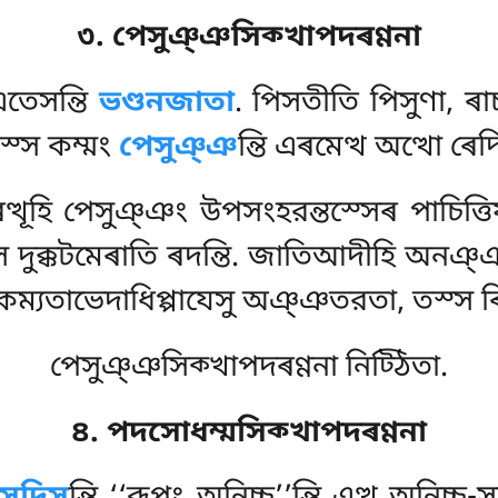
৩. পেসুঞ্ঞসিক্খাপদৰণ্ণনা
এতেসন্তি
ভণ্ডনজাতা
. পিসতীতি পিসুণা, ৰাচ
স্স কম্মং
পেসুঞ্ঞ
ন্তি এৰমেত্থ অত্থো ৰেদ
ূহি পেসুঞ্ঞং উপসংহরন্তস্সেৰ পাচিত্তিযং
স দুক্কটমেৰাতি ৰদন্তি. জাতিআদীহি অনঞ্
যকম্যতাভেদাধিপ্পাযেসু অঞ্ঞতরতা, তস্স ৰি
পেসুঞ্ঞসিক্খাপদৰণ্ণনা নিট্ঠিতা.
৪. পদসোধম্মসিক্খাপদৰণ্ণনা