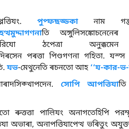
্পত্তিযং.
পুপ্ফছড্ডকা
নাম গব্ভ
হত্থমুদ্দাগণনা
তি অঙ্গুলিসঙ্কোচনেনে
সু সারিযো ঠপেত্ৰা অনুক
দিৰসেন পৰত্তা পিণ্ডগণনা গহিতা. যস্স 
ি.
যভ
-মেথুনেতি ৰচনতো আহ
‘‘য-কার-ভ-
াৰাদসিক্খাপদেন.
সোপি আপত্তিযা
তি
তো ৰুত্তত্তা পাল়িযং অনাগতেহিপি পরম্মু
া অভাৰা, অনাপত্তিযাপেত্থ ভৰিতুং অযুত্তত