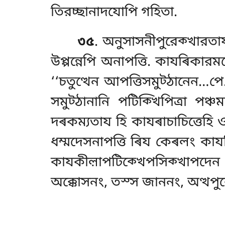
তিরচ্ছানাদযোপি গহিতা.
৩৫
. অনুসাসনীপুরেক্খারতায
উপ্পন্নেপি অনাপত্তি. কাযৰিকা
‘‘চতুত্থেন আপত্তিসমুট্ঠানেন…পে
সমুট্ঠানানি পটিক্খিপিত্ৰা পঞ্
দৰকম্যতায হি কাযৰাচাচিত্তেহি 
ধম্মদেসনাপত্তি ৰিয কেৰলং কাযৰ
কাযকীল়াপটিক্খেপসিক্খাপদে
অক্কোসনং, তস্স জাননং, অত্থপুর