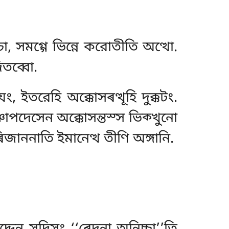
া, সমগ্গে ভিন্নে
করোতীতি অত্থো.
িতব্বো.
, ইতরেহি অক্কোসৰত্থূহি দুক্কটং.
ঞাপদেসেন অক্কোসন্তস্স ভিক্খুনো
জাননাতি ইমানেত্থ তীণি অঙ্গানি.