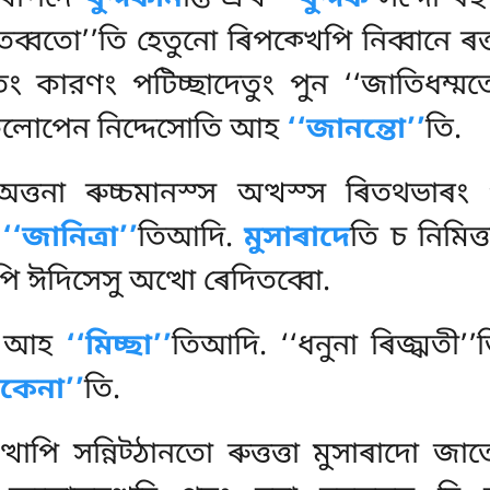
ানিতব্বতো’’তি হেতুনো ৰিপক্খেপি নিব্বানে ৰত
তং কারণং পটিচ্ছাদেতুং পুন ‘‘জাতিধম্মতো
াসিকলোপেন নিদ্দেসোতি আহ
‘‘জানন্তো’’
তি.
ত্তনা ৰুচ্চমানস্স অত্থস্স ৰিতথভাৰং প
হ
‘‘জানিত্ৰা’’
তিআদি.
মুসাৰাদে
তি চ নিমিত্ত
ুপি ঈদিসেসু অত্থো ৰেদিতব্বো.
তি আহ
‘‘মিচ্ছা’’
তিআদি. ‘‘ধনুনা ৰিজ্ঝতী’’ত
িকেনা’’
তি.
্থাপি সন্নিট্ঠানতো ৰুত্তত্তা মুসাৰাদো জ