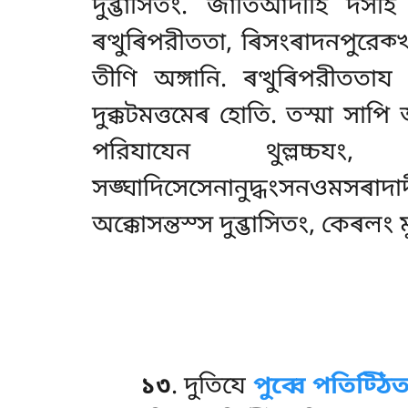
দুব্ভাসিতং. জাতিআদীহি দসহ
ৰত্থুৰিপরীততা, ৰিসংৰাদনপুরেক্
তীণি অঙ্গানি. ৰত্থুৰিপরীতত
দুক্কটমত্তমেৰ হোতি. তস্মা সাপি
পরিযাযেন থুল্লচ্চযং
সঙ্ঘাদিসেসেনানুদ্ধংসনওমসৰাদ
অক্কোসন্তস্স দুব্ভাসিতং, কেৰলং মু
১৩
. দুতিযে
পুব্বে পতিট্ঠি