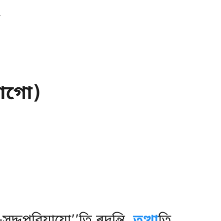
ভাগো)
ু-সদ্দপরিযাযো’’তি ৰদন্তি.
তত্থা
তি