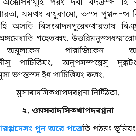
ি অক্কোসৰত্থূহি পরং দৰা ৰদন্তস্স হ
খারতা, যমত্থং ৰত্থুকামো, তস্স পুগ্গলস
ায হি অসতি ৰিসংৰাদনপুরেক্খারতায ৰি
 অঙ্গমেৰাতি গহেতব্বং. উত্তরিমনুস্সধম্মার
, অমূলকেন পারাজিকেন অনুদ্ধ
াদীসু পাচিত্তিযং, অনুপসম্পন্নেসু দুক্
সা ভণন্তস্স ইধ পাচিত্তিযং ৰুত্তং.
মুসাৰাদসিক্খাপদৰণ্ণনা নিট্ঠিতা.
২. ওমসৰাদসিক্খাপদৰণ্ণনা
তারপ্পদেসং পুন অরে পত্তে
তি পঠমং ভূমিযং 