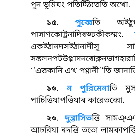
পুন ভূমিযং পতিট্ঠিতেতি অত্থো.
১৫
.
পুব্বে
তি অট্ঠুপ
পাসাণকোট্টনাদিৰড্ঢকীকম্মং
.
একট্ঠানদসট্ঠানাদী
সঙ্কলনপটউপ্পাদনৰোক্লনভাগহারা
‘‘এত্তকানি এত্থ পণ্ণানী’’তি
জানাত
১৬
.
ন পুরিমেনা
তি মুস
পাচিত্তিযাপত্তিযাৰ কারেতব্বো.
২৬
.
দুব্ভাসিত
ন্তি সামঞ্ঞ
আচরিযা ৰদন্তি ততো লামকাপত্তিয