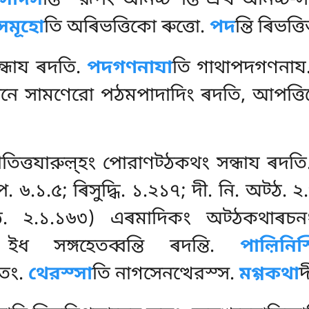
ন সদিস
ন্তি ‘‘রূপং অনিচ্চ’’ন্তি এত্থ অনিচ্চ
সমূহো
তি অৰিভত্তিকো ৰুত্তো.
পদ
ন্তি ৰিভত্তি
ন্ধায ৰদতি.
পদগণনাযা
তি গাথাপদগণনায
ানে সামণেরো পঠমপাদাদিং ৰদতি, আপত্তিয
গীতিত্তযারুল়্হং পোরাণট্ঠকথং সন্ধায ৰদত
 প. ৬.১.৫; ৰিসুদ্ধি. ১.২১৭; দী. নি. অট্ঠ. 
ঠ. ২.১.১৬৩) এৰমাদিকং অট্ঠকথাৰচন
 ইধ সঙ্গহেতব্বন্তি ৰদন্তি.
পাল়িনি
িতং.
থেরস্সা
তি নাগসেনত্থেরস্স.
মগ্গকথা
দ