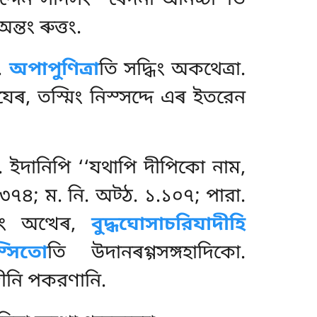
-সদ্দেন সদিসং ‘‘ৰেদনা অনিচ্চা’’তি
অন্তং ৰুত্তং.
.
অপাপুণিত্ৰা
তি সদ্ধিং অকথেত্ৰা.
েৰ, তস্মিং নিস্সদ্দে এৰ ইতরেন
ি. ইদানিপি ‘‘যথাপি দীপিকো নাম,
২.৩৭৪; ম. নি. অট্ঠ. ১.১০৭; পারা.
ং অত্থেৰ,
বুদ্ধঘোসাচরিযাদীহি
স্সিতো
তি উদানৰগ্গসঙ্গহাদিকো.
ীনি পকরণানি.