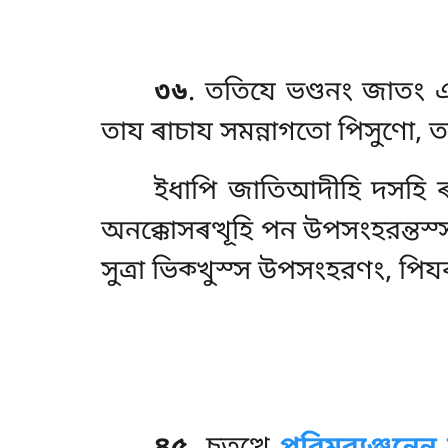
৩৬
. ততিযে ভণ্ডনং জাতং 
তায ৰাচায সমন্নাগতো পিসুণো, ত
ইধাপি
জাতিআদীহি দসহি ৰত্থ
অনক্কোসৰত্থূহি পন উপসংহরন্তস্
সুত্ৰা ভিক্খুস্স উপসংহরণং, পি