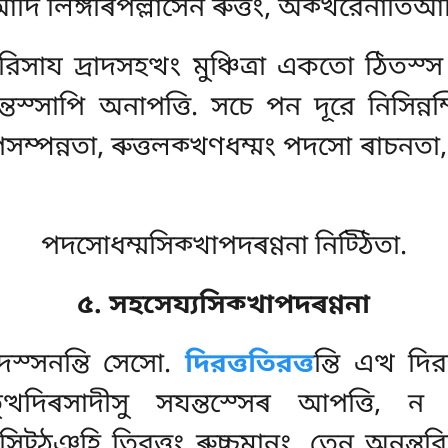
দি লিঙ্গৰিপল্লাসেন ৰুত্তং, অক্খরেনাতিআ
িসায দ্ৰাদসহত্থং মুঞ্চিত্ৰা একতো ঠিতস্স 
্তস্সাপি
অনাপত্তি. সচে পন দূরে নিসিন্ন
পসম্পন্নতা, ৰুত্তলক্খণধম্মং পদসো ৰাচনতা
পদসোধম্মসিক্খাপদৰণ্ণনা নিট্ঠিতা.
৫. সহসেয্যসিক্খাপদৰণ্ণনা
িদস্সনন্তি সেসো.
দিরত্ততিরত্ত
ন্তি এত্থ দির
ুত্থদিৰসাদীসু সযন্তস্সেৰ আপত্তি, ন 
তৰিসিট্ঠঞ্হি তিরত্তং ৰুচ্চমানং, তেন অনন্