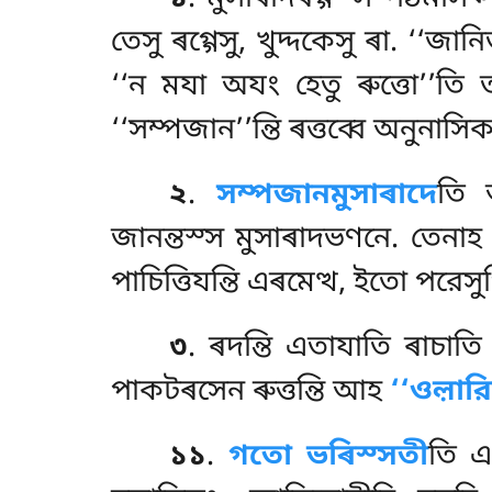
তেসু ৰগ্গেসু, খুদ্দকেসু ৰা. ‘‘জ
‘‘ন মযা অযং হেতু ৰুত্তো’’তি
‘‘সম্পজান’’ন্তি ৰত্তব্বে অনুন
২
.
সম্পজানমুসাৰাদে
তি অ
জানন্তস্স মুসাৰাদভণনে. তেনা
পাচিত্তিযন্তি এৰমেত্থ, ইতো পরেস
৩
. ৰদন্তি
এতাযাতি ৰাচা
পাকটৰসেন ৰুত্তন্তি আহ
‘‘ওল়ার
১১
.
গতো ভৰিস্সতী
তি এত