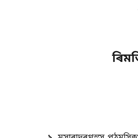
ৰিমত
১
. মুসাৰাদৰগ্গস্স
পঠমসিক