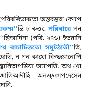
ুপরিৰত্তিভাৰতো অন্তরন্তরা কোপে
যকম্ম’’
ন্তি চ ৰুত্তং.
পরিৰারে
পন
্ব’’ন্তিআদিনা (পরি. ২৭৬) ইতরানি
েত্থ ৰাচাচিত্ততো সমুট্ঠাতী’’
তি.
গং হোতি, ন পন কাযো ৰিজ্জমানোপি
্ভাসিতাপত্তিযা অনাপত্তি, অথ খো
্নং জাতিআদীহি অনঞ্ঞাপদেসেন
গানি.