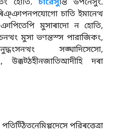
ি তং হোতি.
চারেসু
ন্তি উপনেসুং.
্স ৰিঞ্ঞাপনপযোগো চাতি ইমানেত্থ
ঞ্ঞাপিতেপি মুসাৰাদো ন হোতি,
োচনত্থং মুসা ভণন্তস্স পারাজিকং,
ংসনত্থং সঙ্ঘাদিসেসো,
কটং, উক্কট্ঠহীনজাতিআদীহি দৰা
পতিট্ঠিতনেমিপ্পদেসে পরিৰত্তেত্ৰা