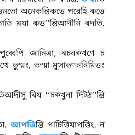
্তনতো অনেকন্তিকত্তে পরেহি ৰুত্তে
তি মযা ৰুত্ত’’ন্তিআদীনি ৰদতি.
ুব্বেপি জানিত্ৰা, ৰচনক্খণে চ
ত্থে ভুম্মং, তস্মা মুসাভণননিমিত্তং
িআদীসু ৰিয ‘‘চক্খুনা দিট্ঠ’’ন্তি
াতো.
আপত্তি
ন্তি পাচিত্তিযাপত্তিং, ন