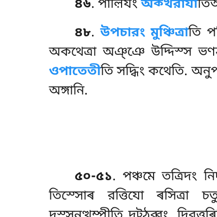
৪৬
. পাল়িযং
অক্খরাযা
তিআ
৪৮
.
উপচারং
মুঞ্চিত্ৰা
তি পর
অকথেত্ৰা অঞ্ঞে উদ্দিস্স ভণন
ওপাতেতী
তি সদ্ধিং কথেতি. অনু
অঙ্গানি.
৫০-৫১
. পঞ্চমে তত্রিদং ন
তিস্সোৰ রত্তিযো ৰসিত্ৰা চত
দস্সনত্থম্পীতি দট্ঠব্বং. দিরত্