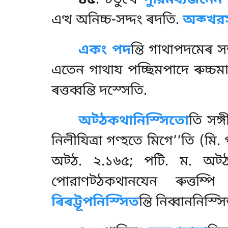
৪৫
. চতুত্থে
পুরিমব্যঞ্জনে
এত্থ অনিচ্চ-সদ্দং ৰদতি.
অক্খর
একং পদ
ন্তি গাথাপদমেৰ স
এতেন গাথায পচ্ছিমপাদে ৰুচ্চম
ৰত্তব্বন্তি দস্সেতি.
অট্ঠকথানিস্সিতো
তি সঙ্
নিলীযিত্ৰা গণ্হতে মিগে’’তি (মি.
অট্ঠ. ২.১৬৫; পটি. ম. অট্
পোরাণট্ঠকথানযেন ৰুত্তম্পি
ৰিৰট্টূপনিস্সিত
ন্তি নিব্বাননিস্স