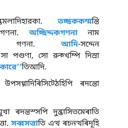
মলাদিহারকা.
তচ্ছককম্ম
ন্তি
ৰ গণনা.
অচ্ছিদ্দকগণনা
নাম
্কমেন গণনা.
আদি
-সদ্দেন
সা পগুণা, সো রুক্খম্পি দিস্ৰা
কারে’’
তিআদি.
 উপসগ্গাদিৰিসিট্ঠেহিপি ৰদন্তো
খা ৰদন্তস্সপি দুব্ভাসিতমেৰাতি
্তা.
সব্বসত্তা
তি এত্থ ৰচনত্থৰিদূহি