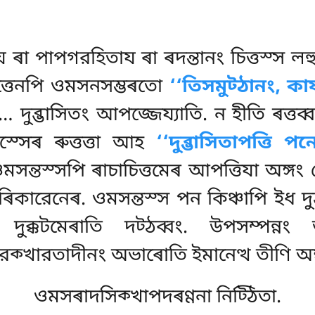
 ৰা পাপগরহিতায ৰা ৰদন্তানং চিত্তস্স লহ
রমত্তেনপি ওমসনসম্ভৰতো
‘‘তিসমুট্ঠানং, কা
… দুব্ভাসিতং আপজ্জেয্যাতি. ন হীতি ৰত্তব
চমস্সেৰ ৰুত্তত্তা আহ
‘‘দুব্ভাসিতাপত্তি পন
ওমসন্তস্সপি ৰাচাচিত্তমেৰ আপত্তিযা অঙ্
িকারেনেৰ. ওমসন্তস্স পন কিঞ্চাপি ইধ দুব
ন দুক্কটমেৰাতি দট্ঠব্বং. উপসম্পন
েক্খারতাদীনং অভাৰোতি ইমানেত্থ তীণি অঙ্
ওমসৰাদসিক্খাপদৰণ্ণনা নিট্ঠিতা.