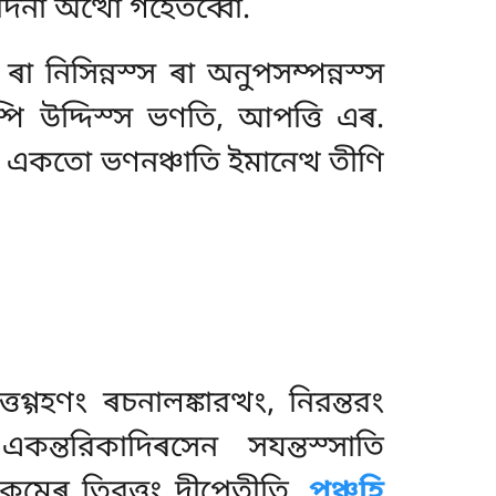
দিনা অত্থো গহেতব্বো.
ৰা নিসিন্নস্স ৰা অনুপসম্পন্নস্স
ম্পি উদ্দিস্স ভণতি, আপত্তি এৰ.
, একতো ভণনঞ্চাতি ইমানেত্থ তীণি
ত্তগ্গহণং ৰচনালঙ্কারত্থং, নিরন্তরং
একন্তরিকাদিৰসেন সযন্তস্সাতি
তরিকমেৰ তিরত্তং দীপেতীতি.
পঞ্চহি