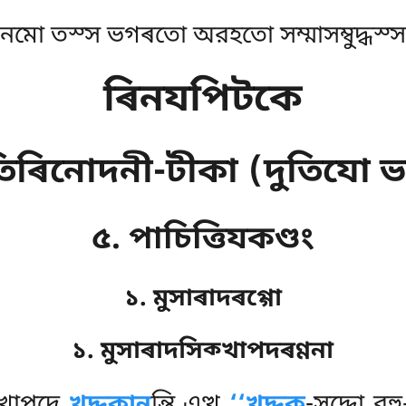
নমো তস্স ভগৰতো অরহতো সম্মাসম্বুদ্ধস্স
ৰিনযপিটকে
িৰিনোদনী-টীকা (দুতিযো 
৫. পাচিত্তিযকণ্ডং
১. মুসাৰাদৰগ্গো
১. মুসাৰাদসিক্খাপদৰণ্ণনা
্খাপদে
খুদ্দকান
ন্তি এত্থ
‘‘খুদ্দক
-সদ্দো বহ