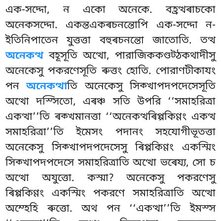
এক-সদ্দো, ন একো অনেকে. বহ্ৰত্থৰাচকো
অনেকসদ্দো. একন্তএকৰচনন্তোপি এক-সদ্দো ন-
ইতিনিপাতেন যুত্তত্তা বহুৰচনন্তো জাতোতি. তত্থ
অনেকত্থ
বহূসূতি অত্থো, পারাজিককণ্ডট্ঠকথাদীসু
অনেকেসু পকরণেসূতি
ৰুত্তং হোতি. পোরাণটীকাযং
পন
অনেকত্থা
তি অনেকেসু সিক্খাপদপদেসেসূতি
অত্থো দস্সিতো, এৰঞ্চ সতি উপরি ‘‘সমাহরিত্ৰা
একত্থা’’তি ৰক্খমানত্তা ‘‘অনেকত্থৰিপ্পকিণ্ণং একত্থ
সমাহরিত্ৰা’’তি ইমেসং পদানং সহযোগীভূতত্তা
অনেকেসু সিক্খাপদপদেসেসু ৰিপ্পকিণ্ণং একস্মিং
সিক্খাপদপদেসে সমাহরিত্ৰাতি অত্থো ভৰেয্য, সো চ
অত্থো অযুত্তো. কস্মা? অনেকেসু পকরণেসু
ৰিপ্পকিণ্ণং একস্মিং পকরণে সমাহরিত্ৰাতি
অত্থো
অম্হেহি ৰুত্তো. অথ পন ‘‘একত্থা’’তি ইমস্স