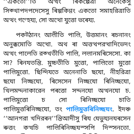
‘‘একতো’’তি অত্থং ৰিকপ্পেত্ৰা অনেকেসু
সিক্খাপদপদেসেসু ৰিপ্পকিণ্ণং একতো সমাহরিত্ৰাতি
অত্থং গণ্হেয্য, সো অত্থো যুত্তো ভৰেয্য.
পকট্ঠানং আল়ীতি পাল়ি, উত্তমানং ৰচনানং
অনুক্কমোতি অত্থো. অথ ৰা অত্তত্থপরত্থাদিভেদং
অত্থং পালেতি রক্খতীতি পাল়ি, লল়ানমৰিসেসো. কা
সা? ৰিনযতন্তি. মুচ্চতীতি মুত্তো, পাল়িতো মুত্তো
পাল়িমুত্তো. ছিন্দিযতে অনেনাতি ছযো, নীহরিত্ৰা
ছযো নিচ্ছযো, ৰিসেসেন নিচ্ছযো ৰিনিচ্ছযো,
খিলমদ্দনাকারেন পৰত্তো সদ্দনযো অত্থনযো চ.
পাল়িমুত্তো চ সো ৰিনিচ্ছযো চাতি
পাল়িমুত্তৰিনিচ্ছযো, তং
পাল়িমুত্তৰিনিচ্ছযং
. ইদঞ্চ
‘‘আনগরা খদিরৰন’’ন্তিআদীসু ৰিয যেভুয্যনযৰসেন
ৰুত্তং কত্থচি পাল়িৰিনিচ্ছযস্সপি দিস্সনতো.