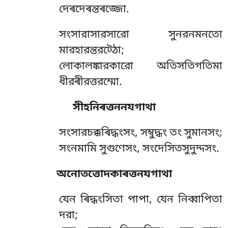
দেৰদেৰন্তৰজ্জো.
সংসারাসারসারো সুনরনমনতো
মারহারন্তরট্ঠো;
লোকালঙ্কারকারো অতিসতিগতিমা
ধীরৰীরত্তরম্মো.
সীহনিৰত্তননযগাথা
সংসারচক্কৰিদ্ধংসং,
সম্বুদ্ধং তং সুমানসং;
সংনমামি সুগুণেসং, সংদেসিতসুদুদ্দসং.
অনোতত্তোদকাৰত্তনযগাথা
যেন
ৰিদ্ধংসিতা পাপা, যেন নিব্বাপিতা
দরা;