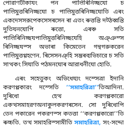
পোরাণটীকাযং পন পাল়িৰিনিচ্ছযো চ
পাল়িমুত্তৰিনিচ্ছযো চ পাল়িমুত্তৰিনিচ্ছযোতি এৰং
একদেসসরূপেকসেসৰসেন ৰা এতং ৰুত্তন্তি দট্ঠব্বন্তি
দুতিযনযোপি ৰুত্তো, এৰঞ্চ সতি
পাল়িৰিনিচ্ছযপাল়িমুত্তৰিনিচ্ছযেহি অঞ্ঞস্স
ৰিনিচ্ছযস্স অভাৰা কিমেতেন গন্থগরুকরেন
পাল়িমুত্তগ্গহণেন. ৰিসেসনঞ্হি সম্ভৰব্যভিচারে চ সতি
সাত্থকং সিযাতি পঠমনযোৰ আরাধনীযো হোতি.
এৰং সহেতুকং অভিধেয্যং দস্সেত্ৰা ইদানি
করণপ্পকারং দস্সেতি
‘‘সমাহরিত্ৰা’’
তিআদিনা.
দুৰিধো হেত্থ করণপ্পকারো
একত্থসমাহরণঅনাকুলকরণৰসেন. সো দুৰিধোপি
তেন পকারেন পকরণস্স কতত্তা ‘‘করণপ্পকারো’’তি
ৰুচ্চতি. তত্থ সমাহরিস্সামীতি
সমাহরিত্ৰা,
সং-সদ্দো