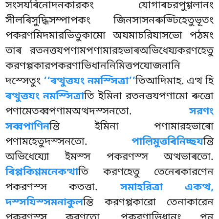
সংসযৰিনোদনকারকং যোগাৰচরপুগ্গলানং
সীলৰিসুদ্ধিসম্পাপকং জিনসাসনৰুড্ঢিহেতুভূতং
পকরণমিদমারভিতুকামো অযমাচরিযাসভো পঠমং
তাৰ রতনত্তযপণামপণামারহভাৰঅভিধেয্যকরণহেতু
করণপ্পকারপকরণাভিধাননিমিত্তপযোজনানি
দস্সেতুং
‘‘ৰত্থুত্তযং নমস্সিত্ৰা’’
তিআদিমাহ. এত্থ হি
ৰত্থুত্তযং নমস্সিত্ৰা
তি ইমিনা রতনত্তযপণামো ৰুত্তো
পণামেতব্বপণামঅত্থদস্সনতো.
সরণং
সব্বপাণিন
ন্তি ইমিনা পণামারহভাৰো
পণামহেতুদস্সনতো.
পাল়িমুত্তৰিনিচ্ছয
ন্তি
অভিধেয্যো ইমস্স পকরণস্স অত্থভাৰতো.
ৰিপ্পকিণ্ণমনেকত্থা
তি করণহেতু তেনেৰকারণেন
পকরণস্স কতত্তা.
সমাহরিত্ৰা একত্থ,
দস্সযিস্সমনাকুল
ন্তি করণপ্পকারো তেনাকারেন
পকরণস্স করণতো. পকরণাভিধানং পন