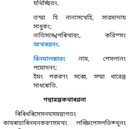
যথিচ্ছিতং.
তস্মা হি নানাসত্থেহি, সারমাদায
সাধুকং;
নাতিসঙ্খেপৰিত্থারং, করিস্সং
অত্থৰণ্ণনং
.
ৰিনযালঙ্কারং
নাম, পেসলানং
পমোদনং;
ইমং পকরণং সব্বে, সম্মা ধারেন্তু
সাধৰোতি.
গন্থারম্ভকথাৰণ্ণনা
ৰিৰিধৰিসেসনযসমন্নাগতং
কাযৰাচাৰিনযনকরণসমত্থং লজ্জিপেসলভিক্খূনং