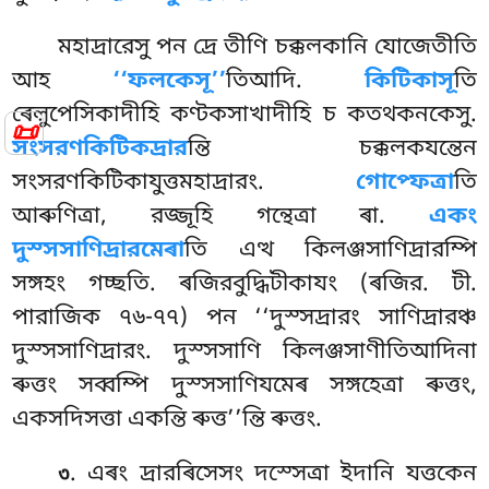
মহাদ্ৰারেসু পন দ্ৰে তীণি চক্কলকানি যোজেতীতি
আহ
‘‘ফলকেসূ’’
তিআদি.
কিটিকাসূ
তি
ৰেল়ুপেসিকাদীহি কণ্টকসাখাদীহি চ কতথকনকেসু.
📜
সংসরণকিটিকদ্ৰার
ন্তি চক্কলকযন্তেন
সংসরণকিটিকাযুত্তমহাদ্ৰারং.
গোপ্ফেত্ৰা
তি
আৰুণিত্ৰা, রজ্জূহি গন্থেত্ৰা ৰা.
একং
দুস্সসাণিদ্ৰারমেৰা
তি এত্থ কিলঞ্জসাণিদ্ৰারম্পি
সঙ্গহং গচ্ছতি. ৰজিরবুদ্ধিটীকাযং (ৰজির. টী.
পারাজিক ৭৬-৭৭) পন ‘‘দুস্সদ্ৰারং সাণিদ্ৰারঞ্চ
দুস্সসাণিদ্ৰারং. দুস্সসাণি কিলঞ্জসাণীতিআদিনা
ৰুত্তং সব্বম্পি দুস্সসাণিযমেৰ সঙ্গহেত্ৰা ৰুত্তং,
একসদিসত্তা একন্তি ৰুত্ত’’ন্তি ৰুত্তং.
. এৰং দ্ৰারৰিসেসং দস্সেত্ৰা ইদানি যত্তকেন
৩