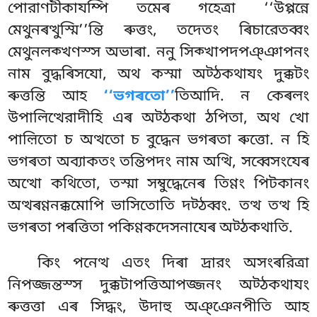
পোরাণটীকাযম্পি তমেৰ গহেত্ৰা ‘‘উপ্পন্নে
মেথুনৰত্থুস্মি’’ন্তি ৰুত্তং, তদেতং ৰিচারেতব্বং
মেথুনলক্খণস্স অভাৰা. ননু সিক্খাপদপঞ্ঞাপনং
নাম বুদ্ধৰিসযো, অথ কস্মা
অট্ঠকথাযং দুক্কটং
ৰুত্তন্তি আহ
‘‘ভগৰতো’’
তিআদি. ন কেৰলং
উপালিত্থেরাদীহি এৰ অট্ঠকথা ঠপিতা, অথ খো
পাল়িতো চ অত্থতো চ বুদ্ধেন ভগৰতা ৰুত্তো. ন হি
ভগৰতা অব্যাকতং তন্তিপদং নাম অত্থি, সব্বেসংযেৰ
অত্থো কথিতো, তস্মা সম্বুদ্ধেনেৰ তিণ্ণং পিটকানং
অত্থৰণ্ণনক্কমোপি ভাসিতোতি দট্ঠব্বং. তত্থ তত্থ হি
ভগৰতা পৰত্তিতা পকিণ্ণকদেসনাযেৰ অট্ঠকথাতি.
কিং
পনেত্থ এতং দিৰা দ্ৰারং অসংৰরিত্ৰা
নিপজ্জন্তস্স দুক্কটাপত্তিআপজ্জনং অট্ঠকথাযং
ৰুত্তত্তা এৰ সিদ্ধং, উদাহু অঞ্ঞেনপীতি আহ