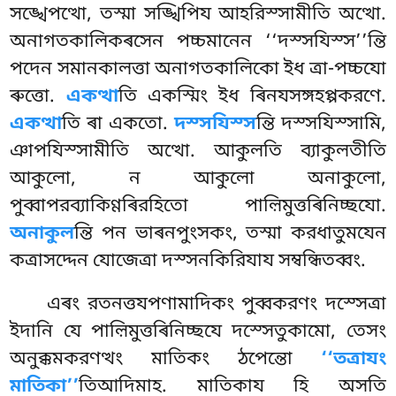
সঙ্খেপত্থো, তস্মা সঙ্খিপিয আহরিস্সামীতি অত্থো.
অনাগতকালিকৰসেন পচ্চমানেন ‘‘দস্সযিস্স’’ন্তি
পদেন সমানকালত্তা অনাগতকালিকো ইধ ত্ৰা-পচ্চযো
ৰুত্তো.
একত্থা
তি একস্মিং ইধ ৰিনযসঙ্গহপ্পকরণে.
একত্থা
তি ৰা একতো.
দস্সযিস্স
ন্তি দস্সযিস্সামি,
ঞাপযিস্সামীতি অত্থো. আকুলতি ব্যাকুলতীতি
আকুলো, ন আকুলো
অনাকুলো,
পুব্বাপরব্যাকিণ্ণৰিরহিতো পাল়িমুত্তৰিনিচ্ছযো.
অনাকুল
ন্তি পন ভাৰনপুংসকং, তস্মা করধাতুমযেন
কত্ৰাসদ্দেন যোজেত্ৰা দস্সনকিরিযায সম্বন্ধিতব্বং.
এৰং রতনত্তযপণামাদিকং পুব্বকরণং দস্সেত্ৰা
ইদানি যে পাল়িমুত্তৰিনিচ্ছযে দস্সেতুকামো, তেসং
অনুক্কমকরণত্থং মাতিকং ঠপেন্তো
‘‘তত্রাযং
মাতিকা’’
তিআদিমাহ. মাতিকায হি অসতি