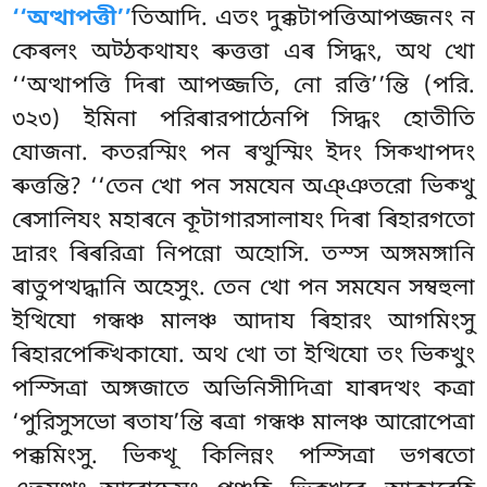
‘‘অত্থাপত্তী’’
তিআদি. এতং দুক্কটাপত্তিআপজ্জনং ন
কেৰলং অট্ঠকথাযং ৰুত্তত্তা এৰ সিদ্ধং, অথ খো
‘‘অত্থাপত্তি দিৰা আপজ্জতি, নো রত্তি’’ন্তি (পরি.
৩২৩) ইমিনা পরিৰারপাঠেনপি সিদ্ধং হোতীতি
যোজনা. কতরস্মিং পন ৰত্থুস্মিং ইদং সিক্খাপদং
ৰুত্তন্তি? ‘‘তেন খো পন সমযেন অঞ্ঞতরো ভিক্খু
ৰেসালিযং মহাৰনে কূটাগারসালাযং দিৰা ৰিহারগতো
দ্ৰারং ৰিৰরিত্ৰা নিপন্নো অহোসি. তস্স অঙ্গমঙ্গানি
ৰাতুপত্থদ্ধানি অহেসুং. তেন খো পন সমযেন সম্বহুলা
ইত্থিযো গন্ধঞ্চ মালঞ্চ আদায ৰিহারং আগমিংসু
ৰিহারপেক্খিকাযো. অথ খো তা ইত্থিযো তং ভিক্খুং
পস্সিত্ৰা অঙ্গজাতে অভিনিসীদিত্ৰা যাৰদত্থং কত্ৰা
‘পুরিসুসভো ৰতায’ন্তি ৰত্ৰা গন্ধঞ্চ মালঞ্চ আরোপেত্ৰা
পক্কমিংসু. ভিক্খূ কিলিন্নং পস্সিত্ৰা ভগৰতো