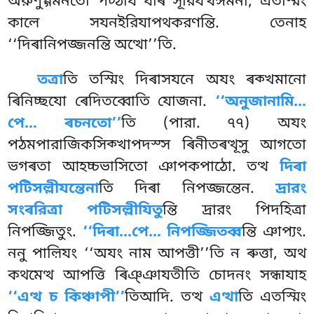
অরুণুগ্গমনতো পট্ঠায যাৰ সূরিযত্থঙ্গমনা, এতস্মিং
কালে সযনইরিযাপথকরণন্তি. তেনাহ
‘‘দিৰানিপজ্জনন্তি অত্থো’’তি.
তত্রা
তি তস্মিং দিৰাসযনে অযং ৰক্খমানো
ৰিনিচ্ছযো ৰেদিতব্বোতি যোজনা.
‘‘অনুজানামি…
পে… ৰচনতো’’
তি (পারা. ৭৭) অযং
পঠমপারাজিকসিক্খাপদস্স ৰিনীতৰত্থূসু আগতো
ভগৰতা
আহচ্চভাসিতো ঞাপকপাঠো. তত্থ
দিৰা
পটিসল্লীযন্তেনা
তি দিৰা নিপজ্জন্তেন.
দ্ৰারং
সংৰরিত্ৰা পটিসল্লীযিতু
ন্তি দ্ৰারং পিদহিত্ৰা
নিপজ্জিতুং.
‘‘দিৰা…পে… নিপজ্জিতব্ব
ন্তি ঞাপ্যং.
ননু পাল়িযং ‘‘অযং নাম আপত্তী’’তি ন ৰুত্তা, অথ
কথমেত্থ আপত্তি ৰিঞ্ঞাযতীতি চোদনং সন্ধাযাহ
‘‘এত্থ চ কিঞ্চাপী’’
তিআদি. তত্থ
এত্থা
তি এতস্মিং