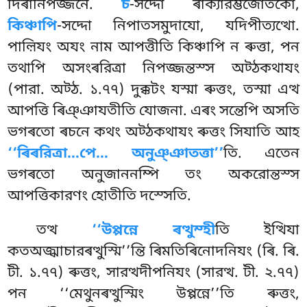
দিৰানিপজ্জনে.
চ
-সদ্দো ৰাক্যারম্ভজোতকো,
কিঞ্চাপি
-সদ্দো নিপাতসমুদাযো, যদিপীত্যত্থো.
পাল়িযং অযং নাম আপত্তীতি কিঞ্চাপি ন ৰুত্তা, পন
তথাপি অসংৰরিত্ৰা নিপজ্জন্তস্স অট্ঠকথাযং
(পারা. অট্ঠ. ১.৭৭) দুক্কটং যস্মা ৰুত্তং, তস্মা এত্থ
আপত্তি ৰিঞ্ঞাযতীতি যোজনা. এৰং সন্তেপি অসতি
ভগৰতো ৰচনে কথং অট্ঠকথাযং ৰুত্তং সিযাতি আহ
‘‘ৰিৰরিত্ৰা…পে… অনুঞ্ঞাতত্তা’’
তি. এতেন
ভগৰতো অনুজাননম্পি তং অকরোন্তস্স
আপত্তিকারণং হোতীতি দস্সেতি.
তত্থ
‘‘উপ্পন্নে ৰত্থুম্হী
তি ইত্থিযা
কতঅজ্ঝাচারৰত্থুস্মি’’ন্তি ৰিমতিৰিনোদনিযং (ৰি. ৰি.
টী. ১.৭৭) ৰুত্তং, সারত্থদীপনিযং (সারত্থ. টী. ২.৭৭)
পন ‘‘মেথুনৰত্থুস্মিং উপ্পন্নে’’তি ৰুত্তং,