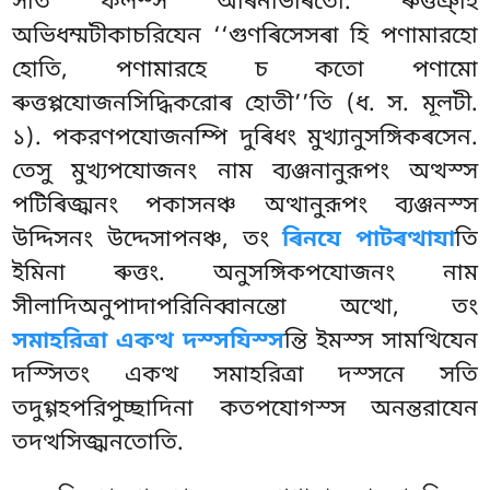
সতি ফলস্স অৰিনাভাৰতো. ৰুত্তঞ্হি
অভিধম্মটীকাচরিযেন ‘‘গুণৰিসেসৰা হি পণামারহো
হোতি, পণামারহে চ কতো পণামো
ৰুত্তপ্পযোজনসিদ্ধিকরোৰ হোতী’’তি (ধ. স. মূলটী.
১). পকরণপযোজনম্পি দুৰিধং মুখ্যানুসঙ্গিকৰসেন.
তেসু মুখ্যপযোজনং নাম ব্যঞ্জনানুরূপং অত্থস্স
পটিৰিজ্ঝনং পকাসনঞ্চ অত্থানুরূপং ব্যঞ্জনস্স
উদ্দিসনং উদ্দেসাপনঞ্চ, তং
ৰিনযে পাটৰত্থাযা
তি
ইমিনা ৰুত্তং. অনুসঙ্গিকপযোজনং নাম
সীলাদিঅনুপাদাপরিনিব্বানন্তো অত্থো, তং
সমাহরিত্ৰা একত্থ দস্সযিস্স
ন্তি ইমস্স সামত্থিযেন
দস্সিতং একত্থ সমাহরিত্ৰা দস্সনে সতি
তদুগ্গহপরিপুচ্ছাদিনা কতপযোগস্স অনন্তরাযেন
তদত্থসিজ্ঝনতোতি.