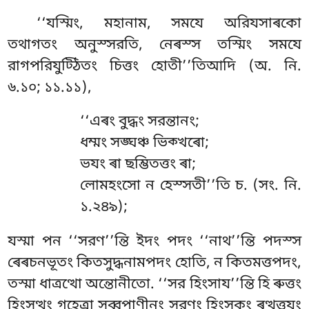
‘‘যস্মিং, মহানাম, সমযে অরিযসাৰকো
তথাগতং অনুস্সরতি, নেৰস্স তস্মিং সমযে
রাগপরিযুট্ঠিতং চিত্তং হোতী’’তিআদি (অ. নি.
৬.১০; ১১.১১),
‘‘এৰং
বুদ্ধং সরন্তানং;
ধম্মং সঙ্ঘঞ্চ ভিক্খৰো;
ভযং ৰা ছম্ভিতত্তং ৰা;
লোমহংসো ন হেস্সতী’’তি চ. (সং. নি.
১.২৪৯);
যস্মা পন ‘‘সরণ’’ন্তি ইদং পদং ‘‘নাথ’’ন্তি পদস্স
ৰেৰচনভূতং কিতসুদ্ধনামপদং হোতি, ন কিতমত্তপদং,
তস্মা ধাত্ৰত্থো অন্তোনীতো. ‘‘সর হিংসায’’ন্তি হি ৰুত্তং
হিংসত্থং গহেত্ৰা সব্বপাণীনং সরণং হিংসকং ৰত্থুত্তযং