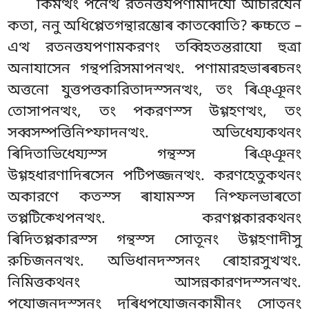
কিমত্থং পনেত্থ রতনত্তযপণামাদযো আচরিযেন
কতা, ননু অধিপ্পেতগন্থারম্ভোৰ কাতব্বোতি? ৰুচ্চতে –
এত্থ রতনত্তযপণামকরণং তব্বিহতন্তরাযো হুত্ৰা
অনাযাসেন গন্থপরিসমাপনত্থং. পণামারহভাৰৰচনং
অত্তনো যুত্তপত্তকারিতাদস্সনত্থং, তং ৰিঞ্ঞূনং
তোসাপনত্থং, তং পকরণস্স উগ্গহণত্থং, তং
সব্বসম্পত্তিনিপ্ফাদনত্থং. অভিধেয্যকথনং
ৰিদিতাভিধেয্যস্স গন্থস্স ৰিঞ্ঞূনং
উগ্গহধারণাদিৰসেন পটিপজ্জনত্থং. করণহেতুকথনং
অকারণে কতস্স ৰাযামস্স নিপ্ফলভাৰতো
তপ্পটিক্খেপনত্থং. করণপ্পকারকথনং
ৰিদিতপ্পকারস্স গন্থস্স সোতূনং উগ্গহণাদীসু
রুচিজননত্থং. অভিধানদস্সনং ৰোহারসুখত্থং.
নিমিত্তকথনং আসন্নকারণদস্সনত্থং.
পযোজনদস্সনং দুৰিধপযোজনকামীনং সোতূনং