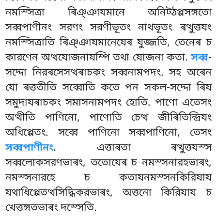
নমস্সিত্ৰা ৰিঞ্ঞাযমানে অনিট্ঠপ্পসঙ্গতো
সব্বপাণীনং সরণং সরণীভূতং নাথভূতং ৰত্থুত্তযং
নমস্সিত্ৰাতি ৰিঞ্ঞাযমানেযেৰ যুজ্জতি, তেনেৰ চ
কারণেন অত্থযোজনাযম্পি তথা যোজনা কতা.
সব্ব
-
সদ্দো নিরৰসেসত্থৰাচকং সব্বনামপদং. সহ অৰেন
যো ৰত্ততীতি সব্বোতি কতে পন সকল-সদ্দো ৰিয
সমুদাযৰাচকং সমাসনামপদং হোতি. পাণো এতেসং
অত্থীতি পাণিনো, পাণোতি চেত্থ জীৰিতিন্দ্রিযং
অধিপ্পেতং. সব্বে পাণিনো সব্বপাণিনো, তেসং
সব্বপাণীনং
. এত্তাৰতা ৰত্থুত্তযস্স
সব্বলোকসরণভাৰং, ততোযেৰ চ নমস্সনারহভাৰং,
নমস্সনারহে চ কতাযনমস্সনকিরিযায
যথাধিপ্পেতত্থসিদ্ধিকরভাৰং, অত্তনো কিরিযায চ
খেত্তঙ্গতভাৰং দস্সেতি.