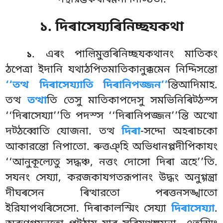
গন্থারম্ভকথাৰণ্ণনা নিট্ঠিতা.
১. দিৰাসেয্যৰিনিচ্ছযকথা
. এৰং
পাল়িমুত্তৰিনিচ্ছযকথানং মাতিকং
১
ঠপেত্ৰা ইদানি যথাঠপিতমাতিকানুক্কমেন নিদ্দিসন্তো
‘‘তত্থ দিৰাসেয্যাতি দিৰানিপজ্জন’’
ন্তিআদিমাহ.
তত্থ
তত্থা
তি তেসু মাতিকাপদেসু সমভিনিৰিট্ঠস্স
‘‘দিৰাসেয্যা’’তি পদস্স ‘‘দিৰানিপজ্জন’’ন্তি অত্থো
দট্ঠব্বোতি যোজনা. তত্থ
দিৰা
-সদ্দো অহৰাচকো
আকারন্তো নিপাতো. ৰুত্তঞ্হি অভিধানপ্পদীপিকাযং
‘‘আনুকূল্যেতু সদ্ধঞ্চ, নত্তং দোসো দিৰা ত্ৰহে’’তি.
সযনং সেয্যা, করজকাযগতরূপানং উদ্ধং অনুগ্গন্ত্ৰা
দীঘৰসেন ৰিত্থারতো পৰত্তনসঙ্খাতো
ইরিযাপথৰিসেসো. দিৰাকালস্মিং সেয্যা
দিৰাসেয্যা
.