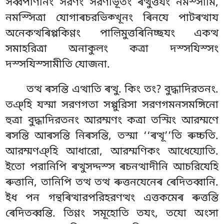
সব্বপাণীনং সরণং সরণীভূতং ৰত্থুত্তযং নমস্সামি,
নমস্সিত্ৰা যোগাৰচরভিক্খূনং ৰিনযে পাটৰত্থায
অনেকত্থৰিপ্পকিণ্ণং পাল়িমুত্তৰিনিচ্ছযং একত্থ
সমাহরিত্ৰা অনাকুলং কত্ৰা দস্সযিস্সং
দস্সযিস্সামীতি যোজনা.
তত্থ ৰসন্তি এত্থাতি ৰত্থু. কিং তং? বুদ্ধাদিরতনং.
তঞ্হি যস্মা সরণগতা সপ্পুরিসা সরণগমনসমঙ্গিনো
হুত্ৰা বুদ্ধাদিরতনং আরম্মণং কত্ৰা তস্মিং আরম্মণে
ৰসন্তি আৰসন্তি নিৰসন্তি, তস্মা ‘‘ৰত্থূ’’তি ৰুচ্চতি.
আরম্মণঞ্হি আধারো, আরম্মণিকং আধেয্যোতি.
ইতো পরানিপি ৰত্থুসদ্দস্স ৰচনত্থাদীনি আচরিযেহি
ৰুত্তানি, তানিপি তত্থ তত্থ ৰুত্তনযেনেৰ ৰেদিতব্বানি.
ইধ পন গন্থৰিত্থারপরিহরণত্থং এত্তকমেৰ ৰুত্তন্তি
ৰেদিতব্বন্তি. তিণ্ণং সমূহোতি তযং, তযো অংসা