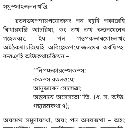
সমুস্সাহজননত্থন্তি.
রতনত্তযপণামপযোজনং পন বহূহি পকারেহি
ৰিত্থারযন্তি আচরিযা, তং তত্থ তত্থ ৰুত্তনযেনেৰ
গহেতব্বং. ইধ পন গন্থগরুভাৰমোচনত্থং
অট্ঠকথাচরিযেহি অধিপ্পেতপযোজনমেৰ কথযিম্হ.
ৰুত্তঞ্হি অট্ঠকথাচরিযেন –
‘‘নিপচ্চকারস্সেতস্স
;
কতস্স রতনত্তযে;
আনুভাৰেন সোসেত্ৰা;
অন্তরাযে অসেসতো’’তি. (ধ. স. অট্ঠ.
গন্থারম্ভকথা ৭);
অযমেত্থ সমুদাযত্থো, অযং পন অৰযৰত্থো – অহং