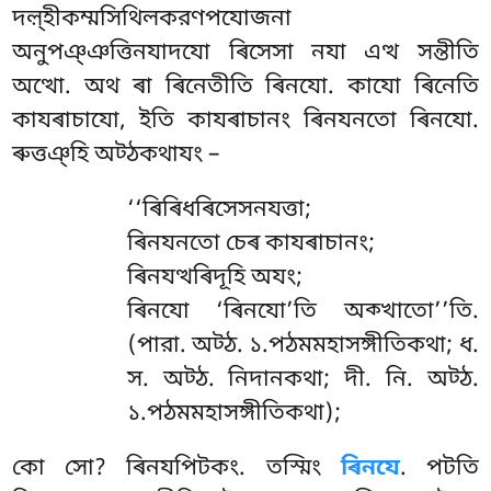
দল়্হীকম্মসিথিলকরণপযোজনা
অনুপঞ্ঞত্তিনযাদযো ৰিসেসা নযা এত্থ সন্তীতি
অত্থো. অথ ৰা ৰিনেতীতি ৰিনযো. কাযো ৰিনেতি
কাযৰাচাযো, ইতি কাযৰাচানং ৰিনযনতো ৰিনযো.
ৰুত্তঞ্হি অট্ঠকথাযং –
‘‘ৰিৰিধৰিসেসনযত্তা
;
ৰিনযনতো চেৰ কাযৰাচানং;
ৰিনযত্থৰিদূহি অযং;
ৰিনযো ‘ৰিনযো’তি অক্খাতো’’তি.
(পারা. অট্ঠ. ১.পঠমমহাসঙ্গীতিকথা; ধ.
স. অট্ঠ. নিদানকথা; দী. নি. অট্ঠ.
১.পঠমমহাসঙ্গীতিকথা);
কো সো? ৰিনযপিটকং. তস্মিং
ৰিনযে
. পটতি