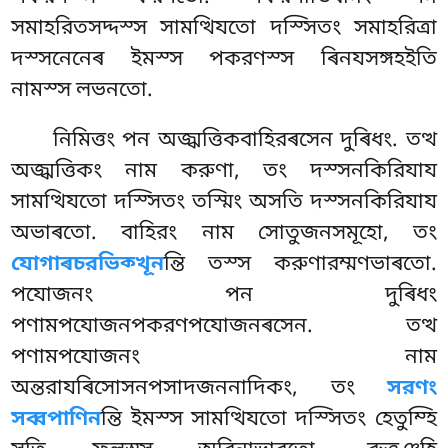
সমাহরিতসদ্দস্স সামত্থিযতো দস্সিতং সমাহরিত্ৰা
দস্সনেনেৰ ইমস্স পকরণস্স ৰিনযসঙ্গহইতি
নামস্স লভনতো.
নিমিত্তং
পন অজ্ঝত্তিকবাহিরৰসেন দুৰিধং. তত্থ
অজ্ঝত্তিকং নাম করুণা, তং দস্সনকিরিযায
সামত্থিযতো দস্সিতং তস্মিং অসতি দস্সনকিরিযায
অভাৰতো. বাহিরং নাম সোতুজনসমূহো, তং
যোগাৰচরভিক্খূন
ন্তি তস্স করুণারম্মণভাৰতো.
পযোজনং পন দুৰিধং
পণামপযোজনপকরণপযোজনৰসেন. তত্থ
পণামপযোজনং নাম
অন্তরাযৰিসোসনপসাদজননাদিকং, তং
সরণং
সব্বপাণিন
ন্তি ইমস্স সামত্থিযতো দস্সিতং হেতুম্হি