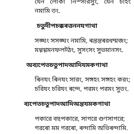
যেন লোকা নিস্সরিসুং, যেন চাহং
নমামি তং.
চতুদীপচক্কৰত্তননযগাথা
সঙ্ঘং সসঙ্ঘং নমামি, ৰন্তন্তৰরধম্মজং;
মগ্গগ্গমনফলট্ঠং, সুসংসং সুভমানসং.
অব্যপেতচতুপাদআদিযমকগাথা
ৰিনযং ৰিনযং সারং, সঙ্গহং সঙ্গহং করং;
চরিযং চরিযং ৰন্দে, পরমং পরমং সুতং.
ব্যপেতচতুপাদআদিঅন্তযমকগাথা
পকারে বহুপকারে, সাগরে গুণসাগরে;
গরৰো মম গরৰো, ৰন্দামি অভিৰন্দামি.