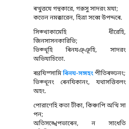
ৰত্থুত্তযে গন্থকারে, গরূসু সাদরং মযা;
কতেন নমক্কারেন, হিত্ৰা সব্বে উপদ্দৰে.
সিক্খাকামেহি
ধীরেহি,
জিনসাসনকারিভি;
ভিক্খূহি ৰিনযঞ্ঞূহি, সাদরং
অভিযাচিতো.
ৰণ্ণযিস্সামি
ৰিনয-সঙ্গহং
পীতিৰড্ঢনং;
ভিক্খূনং ৰেনযিকানং, যথাসত্তিবলং
অহং.
পোরাণেহি কতা টীকা, কিঞ্চাপি অত্থি সা
পন;
অতিসঙ্খেপভাৰেন, ন সাধেতি