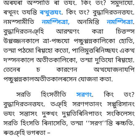
অৰযৰা অস্সাতি ৰা তযং. কিং তং? সমুদাযো.
ৰত্থূনং তযন্তি
ৰত্থুত্তযং
. কিং তং? বুদ্ধাদিরতনত্তযং.
নমস্সামীতি
নমস্সিত্ৰা,
অনমিন্তি
নমস্সিত্ৰা
.
বুদ্ধাদিরতনঞ্হি আরম্মণং কত্ৰা চিত্তস্স
উপ্পজ্জনকালে ত্ৰা-পচ্চযো পচ্চুপ্পন্নকালিকো হোতি,
তস্মা পঠমো ৰিগ্গহো কতো, পাল়িমুত্তৰিনিচ্ছযং একত্থ
দস্সনকালে অতীতকালিকো, তস্মা দুতিযো ৰিগ্গহো.
তেনেৰ চ কারণেন অত্থযোজনাযপি
পচ্চুপ্পন্নকালঅতীতকালৰসেন যোজনা কতা.
সরতি হিংসতীতি
সরণং
. কিং তং?
বুদ্ধাদিরতনত্তযং. তঞ্হি সরণগতানং সপ্পুরিসানং
ভযং সন্তাসং দুক্খং দুগ্গতিৰিনিপাতং
সংকিলেসং
সরতি হিংসতি ৰিনাসেতি, তস্মা ‘‘সরণ’’ন্তি ৰুচ্চতি.
ৰুত্তঞ্হি ভগৰতা –