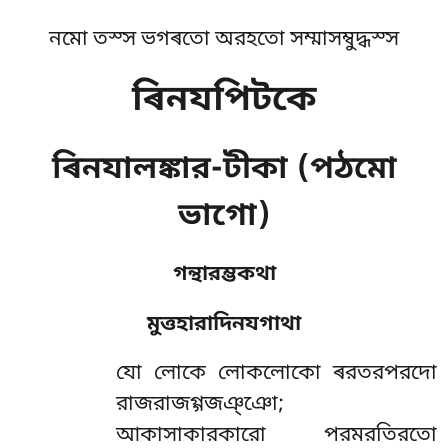
নমো তস্স ভগৰতো অরহতো সম্মাসম্বুদ্ধস্স
ৰিনযপিটকে
ৰিনযালঙ্কার-টীকা (পঠমো
ভাগো)
গন্থারম্ভকথা
মুত্তহারাদিনযগাথা
যো
লোকে লোকলোকো ৰরতরপরদো
রাজরাজগ্গজঞ্ঞো;
আকাসাকারকারো পরমরতিরতো