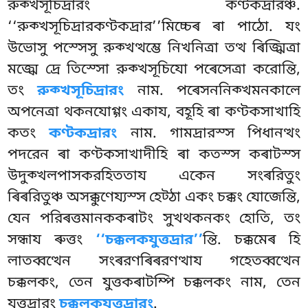
রুক্খসূচিদ্ৰারং কণ্টকদ্ৰারঞ্চ.
‘‘রুক্খসূচিদ্ৰারকণ্টকদ্ৰার’’মিচ্চেৰ ৰা
পাঠো. যং
উভোসু পস্সেসু রুক্খত্থম্ভে নিখনিত্ৰা তত্থ ৰিজ্ঝিত্ৰা
মজ্ঝে দ্ৰে তিস্সো রুক্খসূচিযো পৰেসেত্ৰা করোন্তি,
তং
রুক্খসূচিদ্ৰারং
নাম. পৰেসননিক্খমনকালে
অপনেত্ৰা থকনযোগ্গং একায, বহূহি
ৰা কণ্টকসাখাহি
কতং
কণ্টকদ্ৰারং
নাম. গামদ্ৰারস্স পিধানত্থং
পদরেন ৰা কণ্টকসাখাদীহি ৰা কতস্স কৰাটস্স
উদুক্খলপাসকরহিততায একেন সংৰরিতুং
ৰিৰরিতুঞ্চ অসক্কুণেয্যস্স হেট্ঠা একং চক্কং যোজেন্তি,
যেন পরিৰত্তমানককৰাটং সুখথকনকং হোতি, তং
সন্ধায ৰুত্তং
‘‘চক্কলকযুত্তদ্ৰার’’
ন্তি. চক্কমেৰ হি
লাতব্বত্থেন সংৰরণৰিৰরণত্থায গহেতব্বত্থেন
চক্কলকং, তেন যুত্তকৰাটম্পি চক্কলকং নাম, তেন
যুত্তদ্ৰারং
চক্কলকযুত্তদ্ৰারং
.