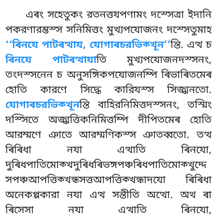
এৰং সহেতুকং রতনত্তযপণামং দস্সেত্ৰা ইদানি
পকরণারম্ভস্স সনিমিত্তং মুখ্যপযোজনং দস্সেতুমাহ
‘‘ৰিনযে
পাটৰত্থায, যোগাৰচরভিক্খূন’’
ন্তি. এত্থ চ
ৰিনযে পাটৰত্থাযা
তি মুখ্যপযোজনদস্সনং,
তংদস্সনেন চ অনুসঙ্গিকপযোজনম্পি ৰিভাৰিতমেৰ
হোতি কারণে সিদ্ধে কারিযস্স সিজ্ঝনতো.
যোগাৰচরভিক্খূন
ন্তি বাহিরনিমিত্তদস্সনং, তস্মিং
দস্সিতে অজ্ঝত্তিকনিমিত্তম্পি দীপিতমেৰ হোতি
আরম্মণে ঞাতে আরম্মণিকস্স ঞাতব্বতো. তত্থ
ৰিৰিধা নযা এত্থাতি ৰিনযো,
দুৰিধপাতিমোক্খদুৰিধৰিভঙ্গপঞ্চৰিধপাতিমোক্খুদ্দে
সপঞ্চআপত্তিক্খন্ধসত্তআপত্তিক্খন্ধাদযো ৰিৰিধা
অনেকপ্পকারা নযা এত্থ সন্তীতি অত্থো. অথ ৰা
ৰিসেসা নযা এত্থাতি ৰিনযো,