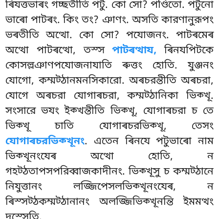
ৰিযত্তভাৰং গচ্ছতীতি পটু. কো সো? পণ্ডিতো. পটুনো
ভাৰো পাটৰং. কিং তং? ঞাণং. অসতি কারণানুরূপং
ভৰতীতি অত্থো. কো সো? পযোজনং. পাটৰমেৰ
অত্থো পাটৰত্থো, তস্স
পাটৰত্থায,
ৰিনযপিটকে
কোসল্লঞাণপযোজনাযাতি ৰুত্তং হোতি. যুঞ্জনং
যোগো, কম্মট্ঠানমনসিকারো. অৰচরন্তীতি অৰচরা,
যোগে অৰচরা যোগাৰচরা, কম্মট্ঠানিকা ভিক্খূ.
সংসারে ভযং ইক্খন্তীতি ভিক্খূ, যোগাৰচরা চ তে
ভিক্খূ চাতি যোগাৰচরভিক্খূ, তেসং
যোগাৰচরভিক্খূনং
. এতেন
ৰিনযে পটুভাৰো নাম
ভিক্খূনংযেৰ অত্থো হোতি, ন
গহট্ঠতাপসপরিব্বাজকাদীনং. ভিক্খূসু চ কম্মট্ঠানে
নিযুত্তানং লজ্জিপেসলভিক্খূনংযেৰ, ন
ৰিস্সট্ঠকম্মট্ঠানানং অলজ্জিভিক্খূনন্তি ইমমত্থং
দস্সেতি.