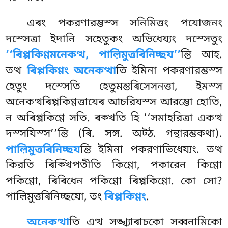
এৰং পকরণারম্ভস্স সনিমিত্তং পযোজনং
দস্সেত্ৰা ইদানি সহেতুকং অভিধেয্যং দস্সেতুং
‘‘ৰিপ্পকিণ্ণমনেকত্থ, পাল়িমুত্তৰিনিচ্ছয’’
ন্তি আহ.
তত্থ
ৰিপ্পকিণ্ণং অনেকত্থা
তি ইমিনা পকরণারম্ভস্স
হেতুং দস্সেতি হেতুমন্তৰিসেসনত্তা, ইমস্স
অনেকত্থৰিপ্পকিণ্ণত্তাযেৰ আচরিযস্স আরম্ভো হোতি,
ন অৰিপ্পকিণ্ণে সতি. ৰক্খতি হি ‘‘সমাহরিত্ৰা একত্থ
দস্সযিস্স’’ন্তি (ৰি. সঙ্গ. অট্ঠ. গন্থারম্ভকথা).
পাল়িমুত্তৰিনিচ্ছয
ন্তি ইমিনা পকরণাভিধেয্যং. তত্থ
কিরতি ৰিক্খিপতীতি কিণ্ণো, পকারেন কিণ্ণো
পকিণ্ণো, ৰিৰিধেন পকিণ্ণো ৰিপ্পকিণ্ণো. কো সো?
পাল়িমুত্তৰিনিচ্ছযো, তং
ৰিপ্পকিণ্ণং
.
অনেকত্থা
তি এত্থ সঙ্খ্যাৰাচকো সব্বনামিকো