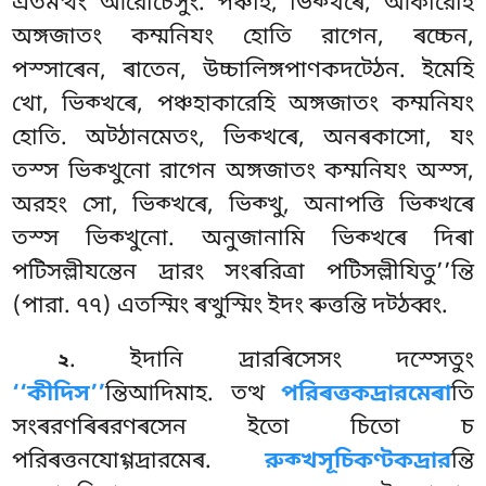
এতমত্থং আরোচেসুং. পঞ্চহি, ভিক্খৰে, আকারেহি
অঙ্গজাতং কম্মনিযং হোতি রাগেন, ৰচ্চেন,
পস্সাৰেন, ৰাতেন, উচ্চালিঙ্গপাণকদট্ঠেন. ইমেহি
খো, ভিক্খৰে, পঞ্চহাকারেহি অঙ্গজাতং কম্মনিযং
হোতি. অট্ঠানমেতং, ভিক্খৰে, অনৰকাসো, যং
তস্স ভিক্খুনো রাগেন অঙ্গজাতং কম্মনিযং অস্স,
অরহং সো, ভিক্খৰে, ভিক্খু, অনাপত্তি ভিক্খৰে
তস্স ভিক্খুনো. অনুজানামি ভিক্খৰে দিৰা
পটিসল্লীযন্তেন দ্ৰারং সংৰরিত্ৰা পটিসল্লীযিতু’’ন্তি
(পারা. ৭৭) এতস্মিং ৰত্থুস্মিং ইদং ৰুত্তন্তি দট্ঠব্বং.
. ইদানি দ্ৰারৰিসেসং দস্সেতুং
২
‘‘কীদিস’’
ন্তিআদিমাহ. তত্থ
পরিৰত্তকদ্ৰারমেৰা
তি
সংৰরণৰিৰরণৰসেন ইতো চিতো চ
পরিৰত্তনযোগ্গদ্ৰারমেৰ.
রুক্খসূচিকণ্টকদ্ৰার
ন্তি