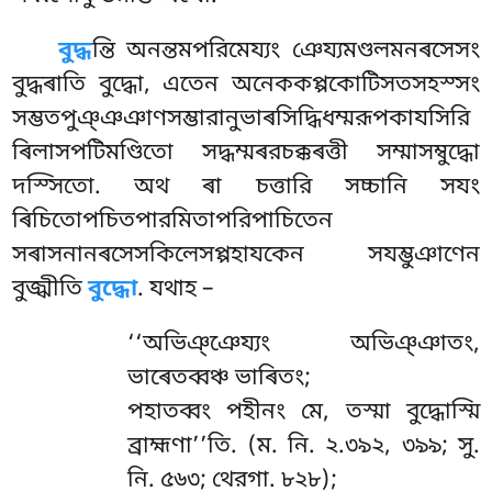
বুদ্ধ
ন্তি অনন্তমপরিমেয্যং ঞেয্যমণ্ডলমনৰসেসং
বুদ্ধৰাতি বুদ্ধো, এতেন অনেককপ্পকোটিসতসহস্সং
সম্ভতপুঞ্ঞঞাণসম্ভারানুভাৰসিদ্ধিধম্মরূপকাযসিরি
ৰিলাসপটিমণ্ডিতো সদ্ধম্মৰরচক্কৰত্তী সম্মাসম্বুদ্ধো
দস্সিতো. অথ ৰা চত্তারি সচ্চানি সযং
ৰিচিতোপচিতপারমিতাপরিপাচিতেন
সৰাসনানৰসেসকিলেসপ্পহাযকেন সযম্ভুঞাণেন
বুজ্ঝীতি
বুদ্ধো
. যথাহ –
‘‘অভিঞ্ঞেয্যং অভিঞ্ঞাতং,
ভাৰেতব্বঞ্চ ভাৰিতং;
পহাতব্বং পহীনং মে, তস্মা বুদ্ধোস্মি
ব্রাহ্মণা’’তি. (ম. নি. ২.৩৯২, ৩৯৯; সু.
নি. ৫৬৩; থেরগা. ৮২৮);