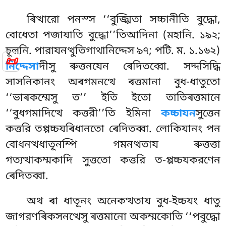
ৰিত্থারো পনস্স ‘‘বুজ্ঝিতা সচ্চানীতি বুদ্ধো,
বোধেতা পজাযাতি বুদ্ধো’’তিআদিনা (মহানি. ১৯২;
চূল়নি. পারাযনত্থুতিগাথানিদ্দেস ৯৭; পটি. ম. ১.১৬২)
📜
নিদ্দেসা
দীসু
ৰুত্তনযেন ৰেদিতব্বো. সদ্দসিদ্ধি
সাসনিকানং অৰগমনত্থে ৰত্তমানা বুধ-ধাতুতো
‘‘ভাৰকম্মেসু ত’’ ইতি ইতো তাতিৰত্তমানে
‘‘বুধগমাদিত্থে কত্তরী’’তি ইমিনা
কচ্চাযন
সুত্তেন
কত্তরি তপ্পচ্চযৰিধানতো ৰেদিতব্বা. লোকিযানং পন
বোধনত্থধাতূনম্পি গমনত্থতায ৰুত্তত্তা
গত্যত্থাকম্মকাদি
সুত্ততো কত্তরি ত-প্পচ্চযকরণেন
ৰেদিতব্বা.
অথ ৰা ধাতূনং অনেকত্থতায বুধ-ইচ্চযং ধাতু
জাগরণৰিকসনত্থেসু ৰত্তমানো অকম্মকোতি ‘‘পবুদ্ধো