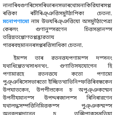
নানাৰিধগুণৰিসেসৰিভাৰনসভাৰথোমনাকিরিযাৰসপ্প
ৰত্তিকা ৰচীৰিঞ্ঞত্তিসমুট্ঠাপিকা
চেতনা.
মনোপণামো
নাম উভযৰিঞ্ঞত্তিযো অসমুট্ঠাপেত্ৰা
কেৰলং গুণানুস্সরণেন চিত্তসন্তানস্স
তন্নিন্নতপ্পোণতপ্পব্ভারতায
গারৰবহুমাননৰসপ্পৰত্তিসাধিকা চেতনা.
ইমস্স তাৰ রতনত্তযপণামস্স দস্সনং
যথাধিপ্পেতত্থসাধনত্থং. গুণাতিসযযোগেন হি
পণামারহে রতনত্তযে কতো পণামো
পুঞ্ঞৰিসেসভাৰতো ইচ্ছিতত্থাভিনিপ্ফত্তিৰিবন্ধকেন
উপঘাতকেন, উপপীল়কেন চ অপুঞ্ঞকম্মেন
উপনীযমানস্স উপদ্দৰজালস্স ৰিনিৰারণেন
যথালদ্ধসম্পত্তিনিমিত্তকস্স পুঞ্ঞকম্মস্স
অনুবলপ্পদানেন চ তব্বিপাকসন্ততিযা