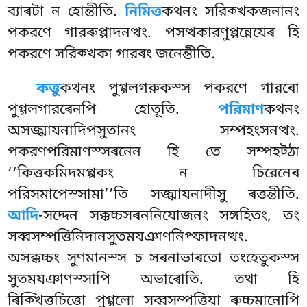
ব্যাৰটা ন হোন্তীতি.
নিমিত্ত
কথনং সরিক্খকজনানং
পকরণে গারৰুপ্পাদনত্থং. পসত্থকারণুপ্পন্নেযেৰ হি
পকরণে সরিক্খকা গারৰং জনেন্তীতি.
কত্তু
কথনং পুগ্গলগরুকস্স পকরণে গারৰো
পুগ্গলগারৰেনপি হোতূতি.
পরিমাণ
কথনং
অসজ্ঝাযনাদিপসুতানং
সম্পহংসনত্থং.
পকরণপরিমাণস্সৰনেন হি তে সম্পহট্ঠা
‘‘কিত্তকমিদমপ্পকং ন চিরেনেৰ
পরিসমাপেস্সামা’’তি সজ্ঝাযনাদীসু ৰত্তন্তীতি.
আদি
-সদ্দেন সক্কচ্চসৰননিযোজনং সঙ্গহিতং, তং
সব্বসম্পত্তিনিদানসুতমযঞাণনিপ্ফাদনত্থং.
অসক্কচ্চং সুণমানস্স চ সৰনাভাৰতো তংহেতুকস্স
সুতমযঞাণস্সাপি অভাৰোতি. তথা হি
ৰিক্খিত্তচিত্তো পুগ্গলো সব্বসম্পত্তিযা ৰুচ্চমানোপি