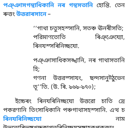
পঞ্ঞাসগন্থাধিকানি নৰ গন্থসতানি
হোন্তি. তেন
ৰুত্তং
উত্তরাৰসানে
–
‘‘গাথা চতুসহস্সানি, সতঞ্চ ঊনৰীসতি;
পরিমাণতোতি ৰিঞ্ঞেয্যো,
ৰিনযস্সৰিনিচ্ছযো.
পঞ্ঞাসাধিকসঙ্খানি, নৰ গাথাসতানি
হি;
গণনা উত্তরস্সাযং, ছন্দসানুট্ঠুভেন
তূ’’তি. (উ. ৰি. ৯৬৯-৯৭০);
ইচ্চেৰং ৰিনযৰিনিচ্ছযো উত্তরো চাতি দ্ৰে
পকরণানি তিংসাধিকানি পঞ্চগাথাসহস্সানি. এত্থ চ
ৰিনযৰিনিচ্ছযো
নাম