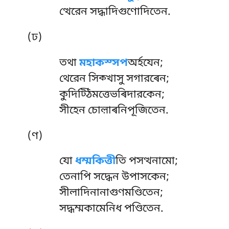
ত্থেরেন সদ্ধাদিগুণোদিতেন.
(ঢ)
তথা
মহাকস্সপ
অৰ্হযেন;
থেরেন সিক্খাসু সগারৰেন;
কুদিট্ঠিমত্তেভৰিদারকেন;
সীহেন চোল়াৰনিপূজিতেন.
(ণ)
যো
ধম্মকিত্তী
তি পসত্থনামো;
তেনাপি সদ্ধেন উপাসকেন;
সীলাদিনানাগুণমণ্ডিতেন;
সদ্ধম্মকামেনিধ পণ্ডিতেন.