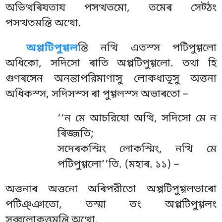
অভিত্থৰিযতায পসত্থতমো, তমেৰ সেট্ঠং
পসত্থতমন্তি অত্থো.
অপ্পটিপুগ্গল
ন্তি
নত্থি এতস্স পটিপুগ্গলো
অধিকো, সদিসো ৰাতি অপ্পটিপুগ্গলো. তথা হি
গুণৰসেন অনন্তাপরিমাণাসু লোকধাতূসু অত্তনা
অধিকস্স, সদিসস্স ৰা পুগ্গলস্স অভাৰতো –
‘‘ন মে আচরিযো অত্থি, সদিসো মে ন
ৰিজ্জতি;
সদেৰকস্মিং লোকস্মিং, নত্থি মে
পটিপুগ্গলো’’তি. (মহাৰ. ১১) –
অত্তনাৰ অত্তনো অৰিপরীতো অপ্পটিপুগ্গলভাৰো
পটিঞ্ঞাতো, তস্মা তং অপ্পটিপুগ্গলং
সব্বলোকুত্তমন্তি অত্থো.