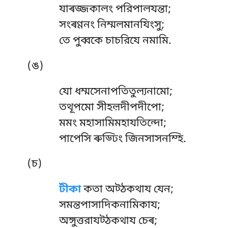
যাৰজ্জকালং পরিপালযন্তা;
সংৰণ্ণনং নিম্মলমানযিংসু;
তে পুব্বকে চাচরিযে নমামি.
(ঙ)
যো
ধম্মসেনাপতিতুল্যনামো;
তথূপমো সীহল়দীপদীপো;
মমং মহাসামিমহাযতিন্দো;
পাপেসি ৰুড্ঢিং জিনসাসনম্হি.
(চ)
টীকা
কতা অট্ঠকথায যেন;
সমন্তপাসাদিকনামিকায;
অঙ্গুত্তরাযট্ঠকথায চেৰ;