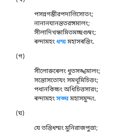
(খ)
পসন্নগম্ভীরপদাল়িসোতং;
নানানযানন্ততরঙ্গমালং;
সীলাদিখন্ধামিতমচ্ছগুম্বং
;
ৰন্দামহং
ধম্ম
মহাসৰন্তিং.
(গ)
সীলোরুৰেলং ধুতসঙ্খমালং;
সন্তোসতোযং সমথূমিচিত্তং;
পধানকিচ্চং অধিচিত্তসারং;
ৰন্দামহং
সঙ্ঘ
মহাসমুদ্দং.
(ঘ)
যে তন্তিধম্মং মুনিরাজপুত্তা;