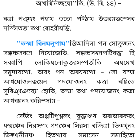
অত্থৰিনিচ্ছযো’’তি. (উ. ৰি. ১৪) –
ৰত্ৰা পঞ্হং পহায ততো পট্ঠায উত্তরমত্তস্সেৰ
দস্সিতত্তা তথা ৰোহরীযন্তি.
‘‘তস্মা ৰিনযনূপায’’
ন্তিআদিনা পন সোতুজনং
সক্কচ্চসৰনে নিযোজেতি. সক্কচ্চসৰনপটিবদ্ধা হি
সব্বাপি লোকিযলোকুত্তরসম্পত্তীতি অযমেত্থ
সমুদাযত্থো. অযং পন অৰযৰত্থো – সো যস্মা
অত্থযোজনক্কমেন পদযোজনং
কত্ৰা ৰণ্ণিতে
সুৰিঞ্ঞেয্যো হোতি, তস্মা তথা পদযোজনং কত্ৰা
অত্থৰণ্ণনং করিস্সাম –
সেট্ঠং অপ্পটিপুগ্গলং বুদ্ধঞ্চেৰ ভৰাভাৰকরং
ধম্মঞ্চেৰ নিরঙ্গণং গণঞ্চেৰ সিরসা ৰন্দিত্ৰা ভিক্খূনং
ভিক্খুনীনঞ্চ হিতত্থায সমাসেন সমাহিতো