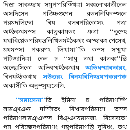
দিস্ৰা সাকচ্ছায সমুপপরিক্খিত্ৰা সব্বলোকাতীতেন
অসদিসেন পণ্ডিচ্চগুণেন রতননিধিদস্সনে
পরমদলিদ্দো ৰিয বলৰপরিতোসং পত্ৰা
অট্ঠকথমস্স কাতুকামতং ঞত্ৰা ‘‘তুম্হে
যথাধিপ্পেতপরিযন্তলিখিতমট্ঠকথং অম্হাকং পেসেথ,
মযমস্সা পকরণং লিখামা’’তি তস্স সম্মুখা
পটিজানিত্ৰা তেন চ ‘‘সাধু তথা কাতব্ব’’ন্তি
অজ্ঝেসিতো অভিধম্মট্ঠকথায
অভিধম্মাৰতারং,
ৰিনযট্ঠকথায
সউত্তরং ৰিনযৰিনিচ্ছযপকরণঞ্চ
অকাসীতি অনুস্সুয্যতেতি.
‘‘সমাসেনা’’
তি
ইমিনা চ পরিমাণম্পি
সামঞ্ঞেন দস্সিতং ৰিত্থারপরিমাণে তস্স
পরিমাণসামঞ্ঞস্স ৰিঞ্ঞাযমানত্তা. ৰিসেসতো
পন পরিচ্ছেদপরিমাণং গন্থপরিমাণন্তি দুৰিধং. তত্থ