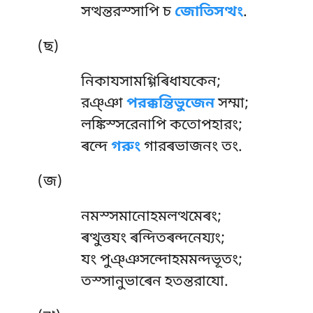
সত্থন্তরস্সাপি চ
জোতিসত্থং
.
(ছ)
নিকাযসামগ্গিৰিধাযকেন;
রঞ্ঞা
পরক্কন্তিভুজেন
সম্মা;
লঙ্কিস্সরেনাপি কতোপহারং;
ৰন্দে
গরুং
গারৰভাজনং তং.
(জ)
নমস্সমানোহমলত্থমেৰং
;
ৰত্থুত্তযং ৰন্দিতৰন্দনেয্যং;
যং পুঞ্ঞসন্দোহমমন্দভূতং;
তস্সানুভাৰেন হতন্তরাযো.