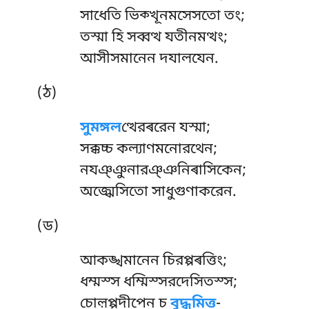
সাধেতি ভিক্খূনমসেসতো তং;
তস্মা হি সব্বত্থ যতীনমত্থং;
আসীসমানেন দযালযেন.
(ঠ)
সুমঙ্গল
ত্থেরৰরেন যস্মা;
সক্কচ্চ কল্যাণমনোরথেন;
নযঞ্ঞুনারঞ্ঞনিৰাসিকেন;
অজ্ঝেসিতো সাধুগুণাকরেন.
(ড)
আকঙ্খমানেন চিরপ্পৰত্তিং;
ধম্মস্স ধম্মিস্সরদেসিতস্স;
চোল়প্পদীপেন
চ
বুদ্ধমিত্ত
-