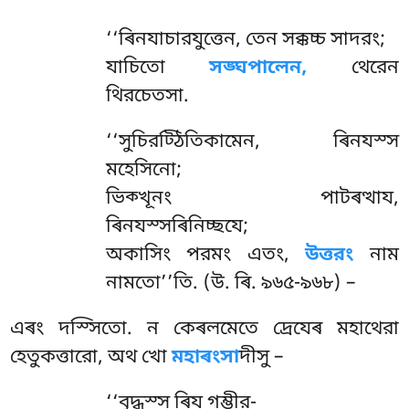
‘‘ৰিনযাচারযুত্তেন, তেন সক্কচ্চ সাদরং;
যাচিতো
সঙ্ঘপালেন,
থেরেন
থিরচেতসা.
‘‘সুচিরট্ঠিতিকামেন
, ৰিনযস্স
মহেসিনো;
ভিক্খূনং পাটৰত্থায,
ৰিনযস্সৰিনিচ্ছযে;
অকাসিং পরমং এতং,
উত্তরং
নাম
নামতো’’তি. (উ. ৰি. ৯৬৫-৯৬৮) –
এৰং দস্সিতো. ন কেৰলমেতে দ্ৰেযেৰ মহাথেরা
হেতুকত্তারো, অথ খো
মহাৰংসা
দীসু –
‘‘বুদ্ধস্স
ৰিয গম্ভীর-