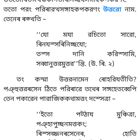
উভতোৰিভঙ্গখন্ধকাগতৰিনিচ্ছযসঙ্গাহকপকরণং.
ততো পরং পরিৰারত্থসঙ্গাহকপকরণং
উত্তরো
নাম.
তেনেৰ ৰক্খতি –
‘‘যো মযা রচিতো সারো,
ৰিনযস্সৰিনিচ্ছযো;
তস্স দানি করিস্সামি,
সব্বানুত্তরমুত্তর’’ন্তি. (উ. ৰি. ২)
তং কস্মা উত্তরনামেন ৰোহরিযতীতি?
পঞ্হুত্তরৰসেন ঠিতে পরিৰারে তথেৰ সঙ্গহেতব্বেপি
তেন পকারেন পারাজিককথামত্তং দস্সেত্ৰা –
‘‘ইতো
পট্ঠায মুঞ্চিত্ৰা,
পঞ্হাপুচ্ছনমত্তকং;
ৰিস্সজ্জনৰসেনেৰ, হোতি