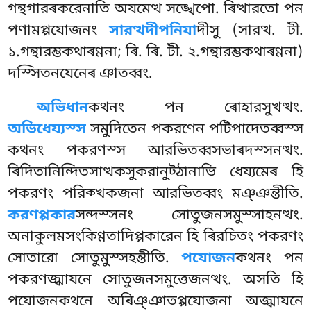
গন্থগারৰকরেনাতি অযমেত্থ সঙ্খেপো. ৰিত্থারতো পন
পণামপ্পযোজনং
সারত্থদীপনিযা
দীসু (সারত্থ. টী.
১.গন্থারম্ভকথাৰণ্ণনা; ৰি. ৰি. টী. ২.গন্থারম্ভকথাৰণ্ণনা)
দস্সিতনযেনেৰ ঞাতব্বং.
অভিধান
কথনং পন ৰোহারসুখত্থং.
অভিধেয্যস্স
সমুদিতেন পকরণেন পটিপাদেতব্বস্স
কথনং পকরণস্স আরভিতব্বসভাৰদস্সনত্থং.
ৰিদিতানিন্দিতসাত্থকসুকরানুট্ঠানাভি ধেয্যমেৰ হি
পকরণং পরিক্খকজনা আরভিতব্বং মঞ্ঞন্তীতি.
করণপ্পকার
সন্দস্সনং সোতুজনসমুস্সাহনত্থং.
অনাকুলমসংকিণ্ণতাদিপ্পকারেন হি ৰিরচিতং পকরণং
সোতারো সোতুমুস্সহন্তীতি.
পযোজন
কথনং পন
পকরণজ্ঝাযনে সোতুজনসমুত্তেজনত্থং. অসতি হি
পযোজনকথনে অৰিঞ্ঞাতপ্পযোজনা অজ্ঝাযনে