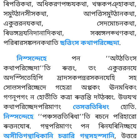
ৰিপত্তিকথা, অধিকরণপচ্চযকথা, খন্ধকপঞ্হাকথা,
সমুট্ঠানসীসকথা, আপত্তিসমুট্ঠানকথা,
একুত্তরনযকথা, সেদমোচনকথা,
ৰিভঙ্গদ্ৰযনিদানাদিকথা, সব্বঙ্গলক্খণকথা,
পরিৰারসঙ্কলনকথাতি
ছত্তিংস কথাপরিচ্ছেদা
.
নিস্সন্দেহে
পন ‘‘অট্ঠতিংস
কথাপরিচ্ছেদা’’তি ৰুত্তং, তং একুত্তরনযে
অদস্সিতেহিপি দ্ৰাদসকপন্নরসকনযেহি সহ
সোল়সপরিচ্ছেদে গহেত্ৰা অপ্পকং ঊনমধিকং
গণনূপগং ন হোতীতি কত্ৰা ৰুত্তন্তি দট্ঠব্বং. উভযত্থ
কথাপরিচ্ছেদপরিমাণং
তেসত্ততিৰিধং
হোতি.
নিস্সন্দেহে
‘‘পঞ্চসত্ততিৰিধা’’তি ৰচনে পরিহারো
ৰুত্তনযোৰ. গন্থপরিমাণং পন ৰিনযৰিনিচ্ছযে
অসীতিগন্থাধিকানি চত্তারি গন্থসহস্সানি
, উত্তরে