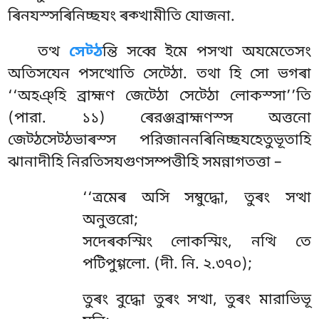
ৰিনযস্সৰিনিচ্ছযং ৰক্খামীতি যোজনা.
তত্থ
সেট্ঠ
ন্তি সব্বে ইমে পসত্থা অযমেতেসং
অতিসযেন পসত্থোতি সেট্ঠো. তথা হি সো ভগৰা
‘‘অহঞ্হি ব্রাহ্মণ জেট্ঠো সেট্ঠো লোকস্সা’’তি
(পারা. ১১) ৰেরঞ্জব্রাহ্মণস্স অত্তনো
জেট্ঠসেট্ঠভাৰস্স পরিজাননৰিনিচ্ছযহেতুভূতাহি
ঝানাদীহি নিরতিসযগুণসম্পত্তীহি সমন্নাগতত্তা –
‘‘ত্ৰমেৰ অসি সম্বুদ্ধো, তুৰং সত্থা
অনুত্তরো;
সদেৰকস্মিং লোকস্মিং, নত্থি তে
পটিপুগ্গলো. (দী. নি. ২.৩৭০);
তুৰং বুদ্ধো তুৰং সত্থা, তুৰং মারাভিভূ