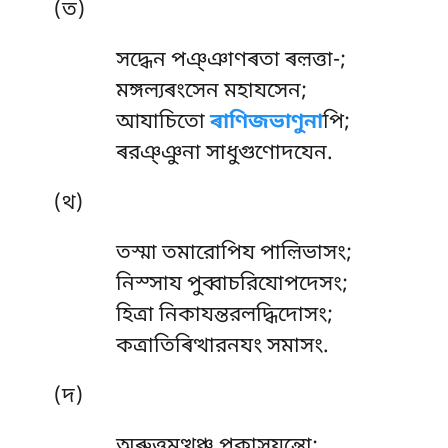
(ত)
সদ্ধেন পঞ্ঞাণৰতা ৰল়ত্তা-;
মঙ্গল্যৰংসেন মহাযসেন;
আযাচিতো
ৰাণিজভাণুনা
পি;
ৰরঞ্ঞুনা সাধুগুণোদযেন.
(থ)
তস্মা
তমারোপিয পাল়িভাসং;
নিস্সায পুব্বাচরিযোপদেসং;
হিত্ৰা নিকাযন্তরলদ্ধিদোসং;
কত্ৰাতিৰিত্থারনযং সমাসং.
(দ)
অৰুত্তমত্থঞ্চ পকাসযন্তো;