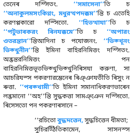
তেনেৰ দস্সিতং.
‘‘সমাসেনা’’
তি চ
‘‘অনাকুলমসংকিণ্ণং, মধুরত্থপদক্কম’’
ন্তি চ এতেহি
করণপ্পকারো দস্সিতো.
‘‘হিতত্থাযা’’
তি চ
‘‘পটুভাৰকরং ৰিনযক্কমে’’
তি চ
‘‘অপারং
ওতরন্তান’’
ন্তিআদিনা চ পযোজনং.
‘‘ভিক্খূনং
ভিক্খুনীন’’
ন্তি ইমিনা বাহিরনিমিত্তং দস্সিতং.
অব্ভন্তরনিমিত্তং পন
বাহিরনিমিত্তভূতভিক্খুভিক্খুনিৰিসযা করুণা, সা
আচরিযস্স পকরণারম্ভেনেৰ ৰিঞ্ঞাযতীতি ৰিসুং ন
ৰুত্তা.
‘‘পৰক্খামী’’
তি ইমিনা সমানাধিকরণভাৰেন
লব্ভমানো ‘‘অহ’’ন্তি সুদ্ধকত্তা সামঞ্ঞেন দস্সিতো.
ৰিসেসতো পন পকরণাৰসানে –
‘‘রচিতো
বুদ্ধদত্তেন,
সুদ্ধচিত্তেন ধীমতা;
সুচিরট্ঠিতিকামেন, সাসনস্স