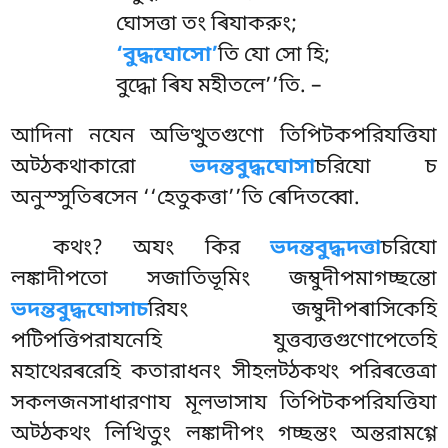
ঘোসত্তা তং ৰিযাকরুং;
‘বুদ্ধঘোসো’
তি যো সো হি;
বুদ্ধো ৰিয মহীতলে’’তি. –
আদিনা নযেন অভিত্থুতগুণো তিপিটকপরিযত্তিযা
অট্ঠকথাকারো
ভদন্তবুদ্ধঘোসা
চরিযো চ
অনুস্সুতিৰসেন ‘‘হেতুকত্তা’’তি ৰেদিতব্বো.
কথং? অযং কির
ভদন্তবুদ্ধদত্তা
চরিযো
লঙ্কাদীপতো সজাতিভূমিং জম্বুদীপমাগচ্ছন্তো
ভদন্তবুদ্ধঘোসাচ
রিযং জম্বুদীপৰাসিকেহি
পটিপত্তিপরাযনেহি যুত্তব্যত্তগুণোপেতেহি
মহাথেরৰরেহি কতারাধনং সীহল়ট্ঠকথং পরিৰত্তেত্ৰা
সকলজনসাধারণায মূলভাসায তিপিটকপরিযত্তিযা
অট্ঠকথং লিখিতুং লঙ্কাদীপং গচ্ছন্তং অন্তরামগ্গে