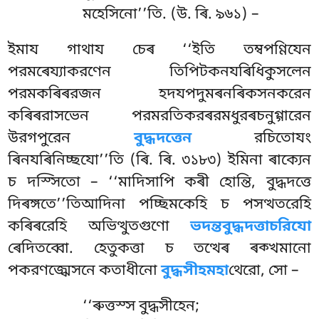
মহেসিনো’’তি. (উ. ৰি. ৯৬১) –
ইমায
গাথায চেৰ ‘‘ইতি তম্বপণ্ণিযেন
পরমৰেয্যাকরণেন তিপিটকনযৰিধিকুসলেন
পরমকৰিৰরজন হদযপদুমৰনৰিকসনকরেন
কৰিৰরাসভেন পরমরতিকরৰরমধুরৰচনুগ্গারেন
উরগপুরেন
বুদ্ধদত্তেন
রচিতোযং
ৰিনযৰিনিচ্ছযো’’তি (ৰি. ৰি. ৩১৮৩) ইমিনা ৰাক্যেন
চ
দস্সিতো – ‘‘মাদিসাপি কৰী হোন্তি, বুদ্ধদত্তে
দিৰঙ্গতে’’তিআদিনা পচ্ছিমকেহি চ পসত্থতরেহি
কৰিৰরেহি অভিত্থুতগুণো
ভদন্তবুদ্ধদত্তাচরিযো
ৰেদিতব্বো. হেতুকত্তা চ তত্থেৰ ৰক্খমানো
পকরণজ্ঝেসনে কতাধীনো
বুদ্ধসীহমহা
থেরো, সো –
‘‘ৰুত্তস্স বুদ্ধসীহেন;