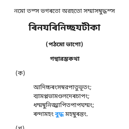
নমো তস্স ভগৰতো অরহতো সম্মাসম্বুদ্ধস্স
ৰিনযৰিনিচ্ছযটীকা
(পঠমো ভাগো)
গন্থারম্ভকথা
(ক)
আদিচ্চৰংসম্বরপাতুভূতং
;
ব্যামপ্পভামণ্ডলদেৰচাপং;
ধম্মম্বুনিজ্ঝাপিতপাপঘম্মং;
ৰন্দামহং
বুদ্ধ
মহম্বুৰন্তং.