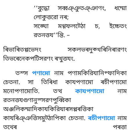
‘‘বুদ্ধো
সব্বঞ্ঞুতঞ্ঞাণং, ধম্মো
লোকুত্তরো নৰ;
সঙ্ঘো মগ্গফলট্ঠো চ, ইচ্চেতং
রতনত্তয’’ন্তি. –
ৰিভাৰিতপ্পভেদং সকলভৰদুক্খৰিনিৰারণং
তিভৰেনেকপটিসরণং ৰত্থুত্তযং.
তস্স
পণামো
নাম পণামকিরিযানিপ্ফাদিকা
চেতনা. সা তিৰিধা কাযপণামো ৰচীপণামো
মনোপণামোতি. তত্থ
কাযপণামো
নাম
রতনত্তযগুণানুস্সরণপুব্বিকা
অঞ্জলিকম্মাদিকাযকিরিযাৰসপ্পৰত্তিকা
কাযৰিঞ্ঞত্তিসমুট্ঠাপিকা চেতনা.
ৰচীপণামো
নাম
তথেৰ পৰত্তা