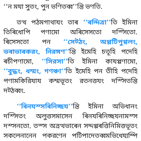
‘‘ন মযা সুতং, পুন ভণিতব্ব’’ন্তি ভণতি.
তত্থ পঠমগাথাযং তাৰ
‘‘ৰন্দিত্ৰা’’
তি ইমিনা
তিৰিধোপি পণামো অৰিসেসতো দস্সিতো.
ৰিসেসতো পন
‘‘সেট্ঠং, অপ্পটিপুগ্গলং,
ভৰাভাৰকরং, নিরঙ্গণ’’
ন্তি ইমেহি চতূহি পদেহি
ৰচীপণামো,
‘‘সিরসা’’
তি ইমিনা কাযপ্পণামো,
‘‘বুদ্ধং, ধম্মং, গণঞ্চা’’
তি ইমেহি পন তীহি পদেহি
পণামকিরিযায কম্মভূতং রতনত্তযং দস্সিতন্তি
দট্ঠব্বং.
‘‘ৰিনযস্সৰিনিচ্ছয’’
ন্তি ইমিনা অভিধানং
দস্সিতং অলুত্তসমাসেন ৰিনযৰিনিচ্ছযনামস্স
দস্সনতো. তস্স অন্ৰত্থভাৰেন সদ্দপ্পৰত্তিনিমিত্তভূতং
সকলেনানেন পকরণেন পটিপাদেতব্বমভিধেয্যম্পি