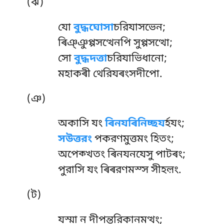
(ঝ)
যো
বুদ্ধঘোসা
চরিযাসভেন;
ৰিঞ্ঞুপ্পসত্থেনপি সুপ্পসত্থো;
সো
বুদ্ধদত্তা
চরিযাভিধানো;
মহাকৰী থেরিযৰংসদীপো.
(ঞ)
অকাসি যং
ৰিনযৰিনিচ্ছয
ৰ্হযং;
সউত্তরং
পকরণমুত্তমং হিতং;
অপেক্খতং ৰিনযনযেসু পাটৰং;
পুরাসি যং ৰিৰরণমস্স সীহল়ং.
(ট)
যস্মা
ন দীপন্তরিকানমত্থং;