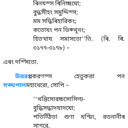
ৰিনযস্স ৰিনিচ্ছযো;
বুদ্ধসীহং সমুদ্দিস্স;
মম সদ্ধিৰিহারিকং;
কতোযং পন ভিক্খূনং;
হিতত্থায সমাসতো’’তি. (ৰি. ৰি.
৩১৭৭-৩১৭৮) –
এৰং দস্সিতো.
উত্তর
প্পকরণস্স হেতুকত্তা পন
সঙ্ঘপাল
মহাথেরো, সোপি –
‘‘খন্তিসোরচ্চসোসিল্য-
বুদ্ধিসদ্ধাদযাদযো;
পতিট্ঠিতা গুণা যস্মিং, রতনানীৰ
সাগরে.