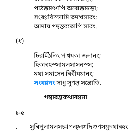
পাঠক্কমঞ্চাপি অৰোক্কমন্তো;
সংৰণ্ণযিস্সামি তদত্থসারং;
আদায গন্থন্তরতোপি সারং.
(ধ)
চিরট্ঠিতিং
পত্থযতা জনানং;
হিতাৰহস্সামলসাসনস্স;
মযা সমাসেন ৰিধীযমানং;
সংৰণ্ণনং
সাধু সুণন্তু সন্তোতি.
গন্থারম্ভকথাৰণ্ণনা
১-৫
. সুৰিপুলামলসদ্ধাপঞ্ঞাদিগুণসমুদযাৰহং