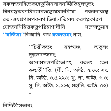
সকলজনহিতেকহেতুজিনসাসনট্ঠিতিমূলভূতং
ৰিনযপ্পকরণমিদমারভন্তোযমাচরিযো পকরণারম্ভে
রতনত্তযপ্পণামপকরণাভিধানাভিধেয্যকরণপ্পকারপ
যোজননিমিত্তকত্তুপরিমাণাদীনি দস্সেতুমাহ
‘‘ৰন্দিত্ৰা’’
তিআদি. তত্থ
রতনত্তযং
নাম.
‘‘চিত্তীকতং মহগ্ঘঞ্চ, অতুলং
দুল্লভদস্সনং;
অনোমসত্তপরিভোগং, রতনং তেন
ৰুচ্চতী’’তি. (দী. নি. অট্ঠ. ২.৩৩; সং.
নি. অট্ঠ. ৩.৫.২২৩; খু. পা. অট্ঠ. ৬.৩;
সু. নি. অট্ঠ. ১.২২৬; মহানি. অট্ঠ. ৫০)
–
নিদ্দিট্ঠসভাৰং