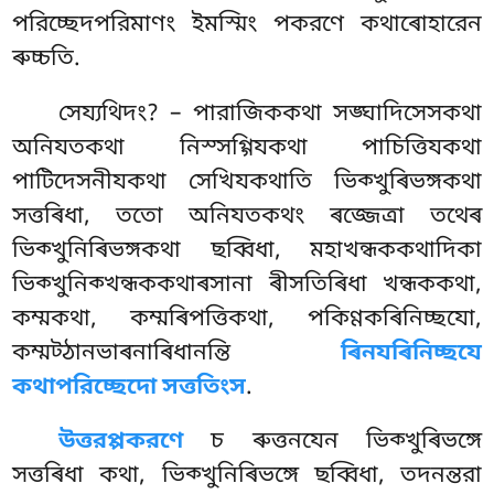
পরিচ্ছেদপরিমাণং ইমস্মিং পকরণে কথাৰোহারেন
ৰুচ্চতি.
সেয্যথিদং? – পারাজিককথা সঙ্ঘাদিসেসকথা
অনিযতকথা নিস্সগ্গিযকথা পাচিত্তিযকথা
পাটিদেসনীযকথা সেখিযকথাতি ভিক্খুৰিভঙ্গকথা
সত্তৰিধা, ততো অনিযতকথং ৰজ্জেত্ৰা তথেৰ
ভিক্খুনিৰিভঙ্গকথা ছব্বিধা, মহাখন্ধককথাদিকা
ভিক্খুনিক্খন্ধককথাৰসানা ৰীসতিৰিধা খন্ধককথা,
কম্মকথা, কম্মৰিপত্তিকথা, পকিণ্ণকৰিনিচ্ছযো,
কম্মট্ঠানভাৰনাৰিধানন্তি
ৰিনযৰিনিচ্ছযে
কথাপরিচ্ছেদো সত্ততিংস
.
উত্তরপ্পকরণে
চ ৰুত্তনযেন ভিক্খুৰিভঙ্গে
সত্তৰিধা কথা, ভিক্খুনিৰিভঙ্গে ছব্বিধা, তদনন্তরা