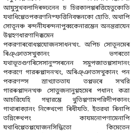
আযুসুখবলাদিৰড্ঢনেন চ চিরকালপ্পৰত্তিহেতুকোতি
যথাধিপ্পেতপকরণনিপ্ফত্তিনিবন্ধনকো হোতি. অথাপি
সোতূনঞ্চ ৰন্দনীযৰন্দনাপুব্বকেনারম্ভেন অনন্তরাযেন
উগ্গহণধারণাদিক্কমেন
পকরণাৰবোধপ্পযোজনসাধনত্থং. অপিচ সোতূনমেৰ
ৰিঞ্ঞাতসত্থুকানং ভগৰতো
যথাভূতগুণৰিসেসানুস্সৰনেন সমুপজাতপ্পসাদানং
পকরণে গারৰুপ্পাদনত্থং, অৰিঞ্ঞাতসত্থুকানং
পন
পকরণস্স স্ৰাখ্যাততায তপ্পভৰে সত্থরি
গারৰুপ্পাদনত্থঞ্চ সোতুজনানুগ্গহমেৰ পধানং কত্ৰা
আচরিযেহি গন্থারম্ভে থুতিপ্পণামপরিদীপকানং
গাথাৰাক্যানং নিক্খেপো ৰিধীযতি. ইতরথা ৰিনাপি
তন্নিক্খেপং কাযমনোপণামেনাপি
যথাধিপ্পেতপ্পযোজনসিদ্ধিতো কিমেতেন