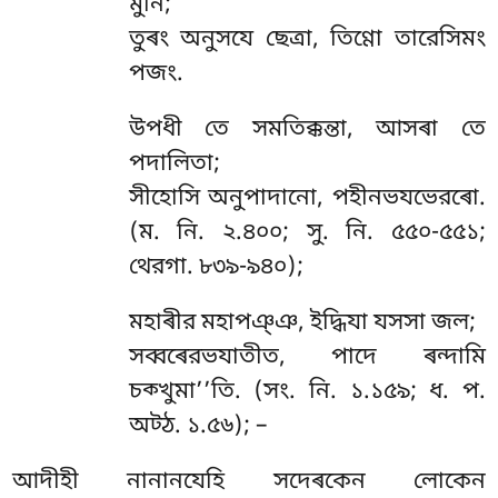
মুনি;
তুৰং অনুসযে ছেত্ৰা, তিণ্ণো তারেসিমং
পজং.
উপধী তে সমতিক্কন্তা, আসৰা তে
পদালিতা;
সীহোসি অনুপাদানো, পহীনভযভেরৰো.
(ম. নি. ২.৪০০; সু. নি. ৫৫০-৫৫১;
থেরগা. ৮৩৯-৯৪০);
মহাৰীর
মহাপঞ্ঞ, ইদ্ধিযা যসসা জল;
সব্বৰেরভযাতীত, পাদে ৰন্দামি
চক্খুমা’’তি. (সং. নি. ১.১৫৯; ধ. প.
অট্ঠ. ১.৫৬); –
আদীহী নানানযেহি সদেৰকেন লোকেন