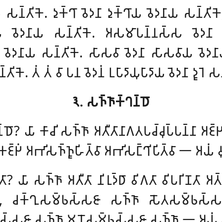
𑀲𑀦𑁆𑀢𑀺𑀓𑁂. 𑀤𑀼𑀓𑁆𑀔𑀸 𑀯𑁂𑀤𑀦𑀸 𑀤𑀼𑀓𑁆𑀔𑀸𑀬 𑀯𑁂𑀤𑀦𑀸𑀬 𑀲𑀦𑁆𑀢𑀺𑀓
𑀬 𑀯𑁂𑀤𑀦𑀸𑀬 𑀲𑀦𑁆𑀢𑀺𑀓𑁂
. 𑀅𑀲𑀫𑀸𑀧𑀦𑁆𑀦𑀲𑁆𑀲 𑀯𑁂𑀤𑀦𑀸 
𑁂𑀤𑀦𑀸𑀬 𑀲𑀦𑁆𑀢𑀺𑀓𑁂. 𑀲𑀸𑀲𑀯𑀸 𑀯𑁂𑀤𑀦𑀸 𑀲𑀸𑀲𑀯𑀸𑀬 𑀯𑁂𑀤𑀦𑀸
𑀢𑀺𑀓𑁂. 𑀢𑀁 𑀢𑀁 𑀯𑀸 𑀧𑀦 𑀯𑁂𑀤𑀦𑀁 𑀉𑀧𑀸𑀤𑀸𑀬𑀼𑀧𑀸𑀤𑀸𑀬 𑀯𑁂𑀤𑀦𑀸 𑀤𑀽𑀭𑁂 𑀲
𑁩. 𑀲𑀜𑁆𑀜𑀸𑀓𑁆𑀔𑀦𑁆𑀥𑁄
? 𑀬𑀸 𑀓𑀸𑀘𑀺 𑀲𑀜𑁆𑀜𑀸 𑀅𑀢𑀻𑀢𑀸𑀦𑀸𑀕𑀢𑀧𑀘𑁆𑀘𑀼𑀧𑁆𑀧𑀦𑁆𑀦𑀸 𑀅𑀚𑁆𑀛𑀢𑁆
𑀤𑁂𑀓𑀚𑁆𑀛𑀁 𑀅𑀪𑀺𑀲𑀜𑁆𑀜𑀽𑀳𑀺𑀢𑁆𑀯𑀸 𑀅𑀪𑀺𑀲𑀗𑁆𑀔𑀺𑀧𑀺𑀢𑁆𑀯𑀸 𑁋 𑀅𑀬𑀁 𑀯
𑀸 𑀲𑀜𑁆𑀜𑀸 𑀅𑀢𑀻𑀢𑀸 𑀦𑀺𑀭𑀼𑀤𑁆𑀥𑀸 𑀯𑀺𑀕𑀢𑀸 𑀯𑀺𑀧𑀭𑀺𑀡𑀢𑀸 𑀅𑀢𑁆
𑀢𑀸, 𑀘𑀓𑁆𑀔𑀼𑀲𑀫𑁆𑀨𑀲𑁆𑀲𑀚𑀸 𑀲𑀜𑁆𑀜𑀸 𑀲𑁄𑀢𑀲𑀫𑁆𑀨𑀲𑁆
𑀲𑁆𑀲𑀚𑀸 𑀲𑀜𑁆𑀜𑀸 𑀫𑀦𑁄𑀲𑀫𑁆𑀨𑀲𑁆𑀲𑀚𑀸 𑀲𑀜𑁆𑀜𑀸 𑁋 𑀅𑀬𑀁 𑀯𑀼𑀘