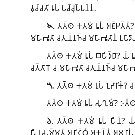
𑀯𑀼𑀘𑁆𑀘𑀢𑀺 𑀭𑀽𑀧𑀁 𑀧𑀘𑁆𑀘𑀼𑀧𑁆𑀧𑀦𑁆𑀦𑀁.
𑁪
. 𑀢𑀢𑁆𑀣 𑀓𑀢𑀫𑀁 𑀭𑀽𑀧𑀁 𑀅𑀚𑁆𑀛𑀢𑁆𑀢𑀁? 𑀬𑀁
𑀫𑀳𑀸𑀪𑀽𑀢𑀸 𑀘𑀢𑀼𑀦𑁆𑀦𑀜𑁆𑀘 𑀫𑀳𑀸𑀪𑀽𑀢𑀸𑀦𑀁 𑀉𑀧𑀸𑀤𑀸𑀬
𑀢𑀢𑁆𑀣 𑀓𑀢𑀫𑀁 𑀭𑀽𑀧𑀁 𑀩𑀳𑀺𑀤𑁆𑀥𑀸? 𑀬𑀁 𑀭𑀽𑀧𑀁
𑀘𑀢𑁆𑀢𑀸𑀭𑁄 𑀘 𑀫𑀳𑀸𑀪𑀽𑀢𑀸 𑀘𑀢𑀼𑀦𑁆𑀦𑀜𑁆𑀘 𑀫𑀳𑀸𑀪𑀽𑀢𑀸
𑁫
. 𑀢𑀢𑁆𑀣
𑀓𑀢𑀫𑀁 𑀭𑀽𑀧𑀁 𑀑𑀴𑀸𑀭𑀺𑀓𑀁? 
𑀢𑀢𑁆𑀣 𑀓𑀢𑀫𑀁 𑀭𑀽𑀧𑀁 𑀲𑀼𑀔𑀼𑀫𑀁? 𑀇𑀢𑁆𑀣
𑁬
. 𑀢𑀢𑁆𑀣 𑀓𑀢𑀫𑀁 𑀭𑀽𑀧𑀁 𑀳𑀻𑀦𑀁? 𑀬𑀁 𑀭𑀽
𑀳𑀻𑀦𑀲𑀫𑁆𑀫𑀢𑀁 𑀅𑀦𑀺𑀝𑁆𑀞𑀁 𑀅𑀓𑀦𑁆𑀢𑀁 𑀅𑀫𑀦𑀸𑀧𑀁, 𑀭𑀽