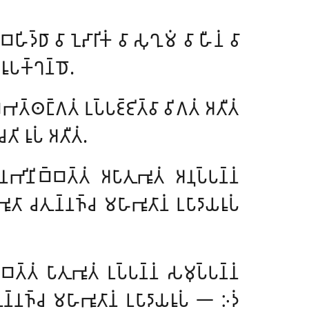
𑀺𑀤𑁆𑀥𑀸 𑀯𑀸 𑀑𑀴𑀸𑀭𑀺𑀓𑀁 𑀯𑀸 𑀲𑀼𑀔𑀼𑀫𑀁 𑀯𑀸 𑀳𑀻𑀦𑀁 𑀯𑀸
𑀭𑀽𑀧𑀓𑁆𑀔𑀦𑁆𑀥𑁄.
𑀪𑀢𑁆𑀣𑀗𑁆𑀕𑀢𑀁 𑀉𑀧𑁆𑀧𑀚𑁆𑀚𑀺𑀢𑁆𑀯𑀸 𑀯𑀺𑀕𑀢𑀁 𑀅𑀢𑀻𑀢𑀁
𑀺 𑀭𑀽𑀧𑀁 𑀅𑀢𑀻𑀢𑀁.
𑀦𑀺𑀩𑁆𑀩𑀢𑁆𑀢𑀁 𑀅𑀧𑀸𑀢𑀼𑀪𑀽𑀢𑀁 𑀅𑀦𑀼𑀧𑁆𑀧𑀦𑁆𑀦𑀁
𑀸 𑀘𑀢𑀼𑀦𑁆𑀦𑀜𑁆𑀘 𑀫𑀳𑀸𑀪𑀽𑀢𑀸𑀦𑀁 𑀉𑀧𑀸𑀤𑀸𑀬𑀭𑀽𑀧𑀁
𑀩𑀢𑁆𑀢𑀁 𑀧𑀸𑀢𑀼𑀪𑀽𑀢𑀁 𑀉𑀧𑁆𑀧𑀦𑁆𑀦𑀁
𑀲𑀫𑀼𑀧𑁆𑀧𑀦𑁆𑀦𑀁
𑁆𑀦𑀜𑁆𑀘 𑀫𑀳𑀸𑀪𑀽𑀢𑀸𑀦𑀁 𑀉𑀧𑀸𑀤𑀸𑀬𑀭𑀽𑀧𑀁 𑁋 𑀇𑀤𑀁