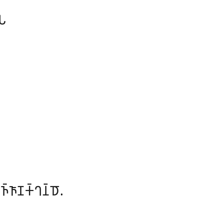
𑀲
𑀜𑁆𑀜𑀸𑀡𑀓𑁆𑀔𑀦𑁆𑀥𑁄.