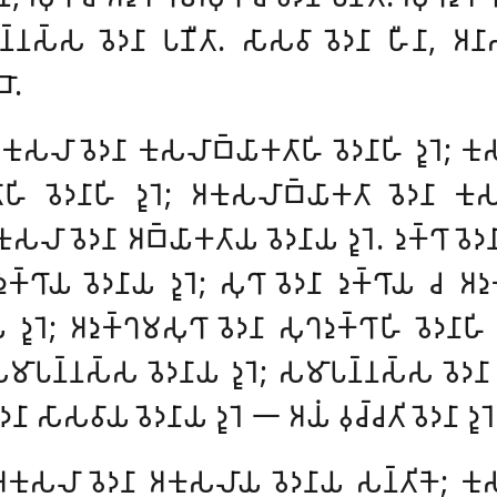
𑀦𑀲𑁆𑀲 𑀯𑁂𑀤𑀦𑀸 𑀧𑀡𑀻𑀢𑀸. 𑀲𑀸𑀲𑀯𑀸 𑀯𑁂𑀤𑀦𑀸 𑀳𑀻𑀦𑀸, 𑀅𑀦𑀸𑀲
𑀸.
𑀼𑀲𑀮𑀸 𑀯𑁂𑀤𑀦𑀸 𑀓𑀼𑀲𑀮𑀸𑀩𑁆𑀬𑀸𑀓𑀢𑀸𑀳𑀺 𑀯𑁂𑀤𑀦𑀸𑀳𑀺 𑀤𑀽𑀭𑁂; 𑀓
𑀳𑀺 𑀯𑁂𑀤𑀦𑀸𑀳𑀺 𑀤𑀽𑀭𑁂; 𑀅𑀓𑀼𑀲𑀮𑀸𑀩𑁆𑀬𑀸𑀓𑀢𑀸 𑀯𑁂𑀤𑀦𑀸 𑀓𑀼
𑀼𑀲𑀮𑀸 𑀯𑁂𑀤𑀦𑀸 𑀅𑀩𑁆𑀬𑀸𑀓𑀢𑀸𑀬 𑀯𑁂𑀤𑀦𑀸𑀬 𑀤𑀽𑀭𑁂. 𑀤𑀼𑀓𑁆𑀔𑀸 𑀯𑁂
𑀼𑀓𑁆𑀔𑀸𑀬 𑀯𑁂𑀤𑀦𑀸𑀬 𑀤𑀽𑀭𑁂; 𑀲𑀼𑀔𑀸 𑀯𑁂𑀤𑀦𑀸 𑀤𑀼𑀓𑁆𑀔𑀸𑀬 𑀘 𑀅𑀤𑀼
𑀽𑀭𑁂; 𑀅𑀤𑀼𑀓𑁆𑀔𑀫𑀲𑀼𑀔𑀸 𑀯𑁂𑀤𑀦𑀸 𑀲𑀼𑀔𑀤𑀼𑀓𑁆𑀔𑀸𑀳𑀺 𑀯𑁂𑀤𑀦𑀸𑀳𑀺 
𑀲𑀫𑀸𑀧𑀦𑁆𑀦𑀲𑁆𑀲 𑀯𑁂𑀤𑀦𑀸𑀬 𑀤𑀽𑀭𑁂; 𑀲𑀫𑀸𑀧𑀦𑁆𑀦𑀲𑁆𑀲 𑀯𑁂𑀤𑀦
𑀤𑀦𑀸 𑀲𑀸𑀲𑀯𑀸𑀬 𑀯𑁂𑀤𑀦𑀸𑀬 𑀤𑀽𑀭𑁂 𑁋 𑀅𑀬𑀁 𑀯𑀼𑀘𑁆𑀘𑀢𑀺 𑀯𑁂𑀤𑀦𑀸 𑀤𑀽𑀭
𑀅𑀓𑀼𑀲𑀮𑀸 𑀯𑁂𑀤𑀦𑀸 𑀅𑀓𑀼𑀲𑀮𑀸𑀬
𑀯𑁂𑀤𑀦𑀸𑀬 𑀲𑀦𑁆𑀢𑀺𑀓𑁂; 𑀓𑀼