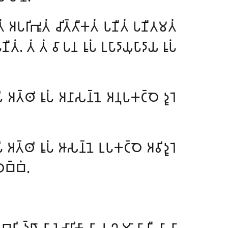
𑀁 𑀅𑀧𑀭𑀺𑀪𑀽𑀢𑀁 𑀘𑀺𑀢𑁆𑀢𑀻𑀓𑀢𑀁 𑀧𑀡𑀻𑀢𑀁 𑀧𑀡𑀻𑀢𑀫𑀢𑀁
𑀡𑀻𑀢𑀁. 𑀢𑀁 𑀢𑀁 𑀯𑀸 𑀧𑀦
𑀭𑀽𑀧𑀁 𑀉𑀧𑀸𑀤𑀸𑀬𑀼𑀧𑀸𑀤𑀸𑀬 𑀭𑀽𑀧𑀁
𑀢𑁆𑀣𑀺 𑀭𑀽𑀧𑀁 𑀅𑀦𑀸𑀲𑀦𑁆𑀦𑁂 𑀅𑀦𑀼𑀧𑀓𑀝𑁆𑀞𑁂 𑀤𑀽𑀭𑁂
𑀢𑁆𑀣𑀺 𑀭𑀽𑀧𑀁 𑀆𑀲𑀦𑁆𑀦𑁂 𑀉𑀧𑀓𑀝𑁆𑀞𑁂 𑀅𑀯𑀺𑀤𑀽𑀭𑁂
𑀞𑀩𑁆𑀩𑀁.
𑀺𑀤𑁆𑀥𑀸 𑀯𑀸 𑀑𑀴𑀸𑀭𑀺𑀓𑀸 𑀯𑀸 𑀲𑀼𑀔𑀼𑀫𑀸 𑀯𑀸 𑀳𑀻𑀦𑀸 𑀯𑀸