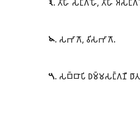
𑁩
. 𑀢𑀻𑀳𑀺
𑀲𑀗𑁆𑀕𑀳𑁄, 𑀢𑀻𑀳𑀺 𑀅𑀲𑀗𑁆𑀕𑀳
𑁪
. 𑀲𑀪𑀸𑀕𑁄, 𑀯𑀺𑀲𑀪𑀸𑀕𑁄.
𑁫
. 𑀲𑀩𑁆𑀩𑀸𑀧𑀺 𑀥𑀫𑁆𑀫𑀲𑀗𑁆𑀕𑀡𑀻 𑀥𑀸𑀢𑀼