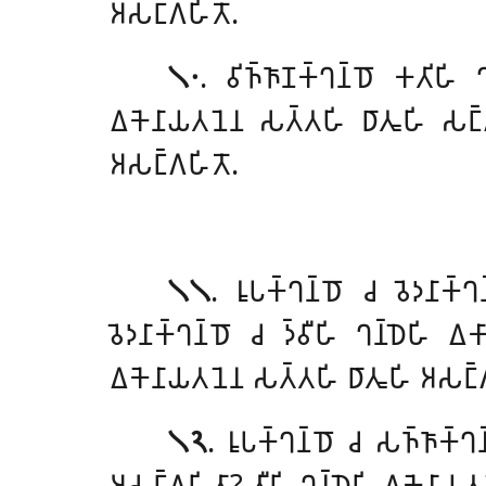
𑀅𑀲𑀗𑁆𑀕𑀳𑀺𑀢𑁄.
𑁧𑁦
. 𑀯𑀺𑀜𑁆𑀜𑀸𑀡𑀓𑁆𑀔𑀦𑁆𑀥𑁄
𑀓𑀢𑀺𑀳𑀺 𑀔
𑀏𑀓𑁂𑀦𑀸𑀬𑀢𑀦𑁂𑀦 𑀲𑀢𑁆𑀢𑀳𑀺 𑀥𑀸𑀢𑀽𑀳𑀺 𑀲𑀗
𑀅𑀲𑀗𑁆𑀕𑀳𑀺𑀢𑁄.
𑁧𑁧
. 𑀭𑀽𑀧𑀓𑁆𑀔𑀦𑁆𑀥𑁄 𑀘 𑀯𑁂𑀤𑀦𑀸𑀓𑁆
𑀯𑁂𑀤𑀦𑀸𑀓𑁆𑀔𑀦𑁆𑀥𑁄 𑀘 𑀤𑁆𑀯𑀻𑀳𑀺 𑀔𑀦𑁆𑀥𑁂𑀳𑀺 
𑀏𑀓𑁂𑀦𑀸𑀬𑀢𑀦𑁂𑀦 𑀲𑀢𑁆𑀢𑀳𑀺 𑀥𑀸𑀢𑀽𑀳𑀺 𑀅𑀲𑀗𑁆
𑁧𑁨
. 𑀭𑀽𑀧𑀓𑁆𑀔𑀦𑁆𑀥𑁄 𑀘 𑀲𑀜𑁆𑀜𑀸𑀓𑁆
𑀅𑀲𑀗𑁆𑀕𑀳𑀺𑀢𑀸? 𑀢𑀻𑀳𑀺 𑀔𑀦𑁆𑀥𑁂𑀳𑀺 𑀏𑀓𑁂𑀦𑀸𑀬𑀢