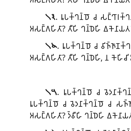
𑁧𑁩
. 𑀭𑀽𑀧𑀓𑁆𑀔𑀦𑁆𑀥𑁄 𑀘 𑀲𑀗𑁆𑀔𑀸𑀭𑀓𑁆
𑀅𑀲𑀗𑁆𑀕𑀳𑀺𑀢𑀸? 𑀢𑀻𑀳𑀺 𑀔𑀦𑁆𑀥𑁂𑀳𑀺 𑀏𑀓𑁂𑀦𑀸𑀬𑀢
𑁧𑁪
. 𑀭𑀽𑀧𑀓𑁆𑀔𑀦𑁆𑀥𑁄 𑀘 𑀯𑀺𑀜𑁆𑀜𑀸𑀡𑀓
𑀅𑀲𑀗𑁆𑀕𑀳𑀺𑀢𑀸? 𑀢𑀻𑀳𑀺 𑀔𑀦𑁆𑀥𑁂𑀳𑀺, 𑀦 𑀓𑁂𑀳𑀺𑀘𑀺
𑁧𑁫
. 𑀭𑀽𑀧𑀓𑁆𑀔𑀦𑁆𑀥𑁄 𑀘 𑀯𑁂𑀤𑀦𑀸𑀓𑁆
𑀭𑀽𑀧𑀓𑁆𑀔𑀦𑁆𑀥𑁄 𑀘 𑀯𑁂𑀤𑀦𑀸𑀓𑁆𑀔𑀦𑁆𑀥𑁄 𑀘 𑀲𑀜𑁆
𑀅𑀲𑀗𑁆𑀕𑀳𑀺𑀢𑀸? 𑀤𑁆𑀯𑀻𑀳𑀺 𑀔𑀦𑁆𑀥𑁂𑀳𑀺 𑀏𑀓𑁂𑀦𑀸