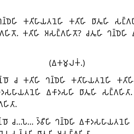
𑀦𑁆𑀥𑁂𑀳𑀺 𑀓𑀢𑀺𑀳𑀸𑀬𑀢𑀦𑁂𑀳𑀺 𑀓𑀢𑀺𑀳𑀺 𑀥𑀸𑀢𑀽𑀳𑀺 𑀲𑀗𑁆𑀕𑀳𑀺
𑀕𑀳𑀺𑀢𑁄. 𑀓𑀢𑀺𑀳𑀺 𑀅𑀲𑀗𑁆𑀕𑀳𑀺𑀢𑁄? 𑀘𑀢𑀽𑀳𑀺 𑀔𑀦𑁆𑀥𑁂𑀳
(𑀏𑀓𑀫𑀽𑀮𑀓𑀁.)
𑀔𑀦𑁆𑀥𑁄 𑀘 𑀓𑀢𑀺𑀳𑀺 𑀔𑀦𑁆𑀥𑁂𑀳𑀺 𑀓𑀢𑀺𑀳𑀸𑀬𑀢𑀦𑁂𑀳𑀺 𑀓𑀢𑀺𑀳
𑀏𑀓𑀸𑀤𑀲𑀳𑀸𑀬𑀢𑀦𑁂𑀳𑀺
𑀏𑀓𑀸𑀤𑀲𑀳𑀺 𑀥𑀸𑀢𑀽𑀳𑀺 𑀲𑀗𑁆𑀕𑀳𑀺𑀢
𑀳𑀺𑀢𑀸.
𑀦𑁆𑀥𑁄 𑀘…𑀧𑁂… 𑀤𑁆𑀯𑀻𑀳𑀺 𑀔𑀦𑁆𑀥𑁂𑀳𑀺 𑀏𑀓𑀸𑀤𑀲𑀳𑀸𑀬𑀢𑀦𑁂𑀳𑀺
𑀦𑁂𑀦 𑀲𑀢𑁆𑀢𑀳𑀺 𑀥𑀸𑀢𑀽𑀳𑀺 𑀅𑀲𑀗𑁆𑀕𑀳𑀺𑀢𑀸.