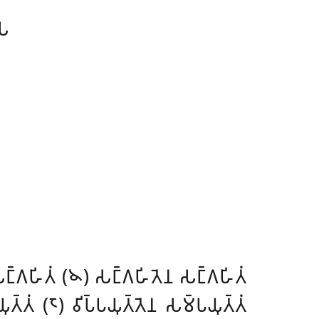
𑀲
𑁆𑀕𑀳𑀺𑀢𑀁 (𑁪) 𑀲𑀗𑁆𑀕𑀳𑀺𑀢𑁂𑀦 𑀲𑀗𑁆𑀕𑀳𑀺𑀢𑀁
𑁆𑀢𑀁 (𑁮) 𑀯𑀺𑀧𑁆𑀧𑀬𑀼𑀢𑁆𑀢𑁂𑀦 𑀲𑀫𑁆𑀧𑀬𑀼𑀢𑁆𑀢𑀁