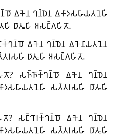
𑀦𑁆𑀥𑁄
𑀏𑀓𑁂𑀦 𑀔𑀦𑁆𑀥𑁂𑀦 𑀏𑀓𑀸𑀤𑀲𑀳𑀸𑀬𑀢𑀦𑁂𑀳𑀺
𑀳𑀺 𑀥𑀸𑀢𑀽𑀳𑀺 𑀅𑀲𑀗𑁆𑀕𑀳𑀺𑀢𑁄.
𑀸𑀓𑁆𑀔𑀦𑁆𑀥𑁄 𑀏𑀓𑁂𑀦 𑀔𑀦𑁆𑀥𑁂𑀦 𑀏𑀓𑁂𑀦𑀸𑀬𑀢𑀦𑁂𑀦
𑁆𑀢𑀭𑀲𑀳𑀺 𑀥𑀸𑀢𑀽𑀳𑀺 𑀅𑀲𑀗𑁆𑀕𑀳𑀺𑀢𑁄.
𑀢𑁄? 𑀲𑀜𑁆𑀜𑀸𑀓𑁆𑀔𑀦𑁆𑀥𑁄 𑀏𑀓𑁂𑀦 𑀔𑀦𑁆𑀥𑁂𑀦
𑀸𑀤𑀲𑀳𑀸𑀬𑀢𑀦𑁂𑀳𑀺 𑀲𑀢𑁆𑀢𑀭𑀲𑀳𑀺 𑀥𑀸𑀢𑀽𑀳𑀺
𑀢𑁄? 𑀲𑀗𑁆𑀔𑀸𑀭𑀓𑁆𑀔𑀦𑁆𑀥𑁄 𑀏𑀓𑁂𑀦 𑀔𑀦𑁆𑀥𑁂𑀦
𑀸𑀤𑀲𑀳𑀸𑀬𑀢𑀦𑁂𑀳𑀺 𑀲𑀢𑁆𑀢𑀭𑀲𑀳𑀺 𑀥𑀸𑀢𑀽𑀳𑀺