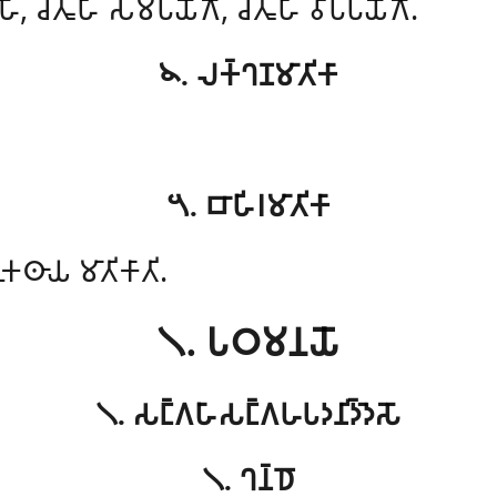
𑁄, 𑀘𑀢𑀽𑀳𑀺 𑀲𑀫𑁆𑀧𑀬𑁄𑀕𑁄, 𑀘𑀢𑀽𑀳𑀺 𑀯𑀺𑀧𑁆𑀧𑀬𑁄𑀕𑁄.
𑁪. 𑀮𑀓𑁆𑀔𑀡𑀫𑀸𑀢𑀺𑀓𑀸
𑁫. 𑀩𑀸𑀳𑀺𑀭𑀫𑀸𑀢𑀺𑀓𑀸
𑀓𑀣𑀸𑀬 𑀫𑀸𑀢𑀺𑀓𑀸𑀢𑀺.
𑁧. 𑀧𑀞𑀫𑀦𑀬𑁄
𑁧. 𑀲𑀗𑁆𑀕𑀳𑀸𑀲𑀗𑁆𑀕𑀳𑀧𑀤𑀦𑀺𑀤𑁆𑀤𑁂𑀲𑁄
𑁧. 𑀔𑀦𑁆𑀥𑁄