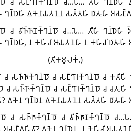
𑀦𑁆𑀥𑁄 𑀘 𑀲𑀗𑁆𑀔𑀸𑀭𑀓𑁆𑀔𑀦𑁆𑀥𑁄 𑀘…𑀧𑁂… 𑀢𑀻𑀳𑀺
𑀔𑀦𑁆𑀥𑁂𑀳𑀺
𑀺 𑀔𑀦𑁆𑀥𑁂𑀳𑀺 𑀏𑀓𑁂𑀦𑀸𑀬𑀢𑀦𑁂𑀦 𑀲𑀢𑁆𑀢𑀳𑀺 𑀥𑀸𑀢𑀽𑀳𑀺 𑀅𑀲𑀗𑁆𑀕
𑀦𑁆𑀥𑁄 𑀘 𑀯𑀺𑀜𑁆𑀜𑀸𑀡𑀓𑁆𑀔𑀦𑁆𑀥𑁄 𑀘…𑀧𑁂… 𑀢𑀻𑀳𑀺
𑀔𑀦𑁆𑀥𑁂𑀳𑀺 
 𑀔𑀦𑁆𑀥𑁂𑀳𑀺, 𑀦 𑀓𑁂𑀳𑀺𑀘𑀺 𑀆𑀬𑀢𑀦𑁂𑀳𑀺 𑀦 𑀓𑀸𑀳𑀺𑀘𑀺 𑀥𑀸𑀢𑀽𑀳𑀺 
(𑀢𑀺𑀓𑀫𑀽𑀮𑀓𑀁.)
𑀥𑁄 𑀘 𑀲𑀜𑁆𑀜𑀸𑀓𑁆𑀔𑀦𑁆𑀥𑁄 𑀘 𑀲𑀗𑁆𑀔𑀸𑀭𑀓𑁆𑀔𑀦𑁆𑀥𑁄 𑀘 𑀓𑀢𑀺𑀳𑀺 
𑁆𑀥𑁄 𑀘 𑀲𑀜𑁆𑀜𑀸𑀓𑁆𑀔𑀦𑁆𑀥𑁄 𑀘 𑀲𑀗𑁆𑀔𑀸𑀭𑀓𑁆𑀔𑀦𑁆𑀥𑁄 𑀘 𑀘𑀢𑀽
𑀸? 𑀏𑀓𑁂𑀦 𑀔𑀦𑁆𑀥𑁂𑀦 𑀏𑀓𑁂𑀦𑀸𑀬𑀢𑀦𑁂𑀦 𑀲𑀢𑁆𑀢𑀳𑀺 𑀥𑀸𑀢𑀽𑀳𑀺 
𑀦𑁆𑀥𑁄 𑀘 𑀲𑀜𑁆𑀜𑀸𑀓𑁆𑀔𑀦𑁆𑀥𑁄 𑀘 𑀯𑀺𑀜𑁆𑀜𑀸𑀡𑀓𑁆𑀔𑀦𑁆𑀥𑁄 𑀘…𑀧
𑀺 𑀅𑀲𑀗𑁆𑀕𑀳𑀺𑀢𑀸? 𑀏𑀓𑁂𑀦 𑀔𑀦𑁆𑀥𑁂𑀦, 𑀦 𑀓𑁂𑀳𑀺𑀘𑀺 𑀆𑀬𑀢𑀦𑁂𑀳𑀺