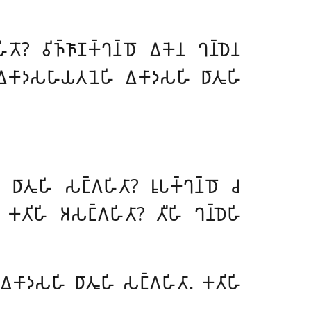
𑀢𑁄? 𑀯𑀺𑀜𑁆𑀜𑀸𑀡𑀓𑁆𑀔𑀦𑁆𑀥𑁄 𑀏𑀓𑁂𑀦 𑀔𑀦𑁆𑀥𑁂𑀦
 𑀏𑀓𑀸𑀤𑀲𑀳𑀸𑀬𑀢𑀦𑁂𑀳𑀺
𑀏𑀓𑀸𑀤𑀲𑀳𑀺 𑀥𑀸𑀢𑀽𑀳𑀺
 𑀥𑀸𑀢𑀽𑀳𑀺 𑀲𑀗𑁆𑀕𑀳𑀺𑀢𑀸? 𑀭𑀽𑀧𑀓𑁆𑀔𑀦𑁆𑀥𑁄 𑀘
. 𑀓𑀢𑀺𑀳𑀺
𑀅𑀲𑀗𑁆𑀕𑀳𑀺𑀢𑀸? 𑀢𑀻𑀳𑀺 𑀔𑀦𑁆𑀥𑁂𑀳𑀺
 𑀏𑀓𑀸𑀤𑀲𑀳𑀺 𑀥𑀸𑀢𑀽𑀳𑀺 𑀲𑀗𑁆𑀕𑀳𑀺𑀢𑀸. 𑀓𑀢𑀺𑀳𑀺