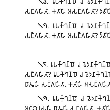
𑁧𑁬
. 𑀭𑀽𑀧𑀓𑁆𑀔𑀦𑁆𑀥𑁄 𑀘 𑀯𑁂𑀤𑀦𑀸𑀓𑁆
𑀲𑀗𑁆𑀕𑀳𑀺𑀢𑀸. 𑀓𑀢𑀺𑀳𑀺 𑀅𑀲𑀗𑁆𑀕𑀳𑀺𑀢𑀸? 𑀤𑁆𑀯𑀻
𑁧𑁭
. 𑀭𑀽𑀧𑀓𑁆𑀔𑀦𑁆𑀥𑁄 𑀘 𑀯𑁂𑀤𑀦𑀸𑀓𑁆
𑀲𑀗𑁆𑀕𑀳𑀺𑀢𑀸. 𑀓𑀢𑀺𑀳𑀺 𑀅𑀲𑀗𑁆𑀕𑀳𑀺𑀢𑀸? 𑀤𑁆𑀯𑀻𑀳
𑁧𑁮
. 𑀭𑀽𑀧𑀓𑁆𑀔𑀦𑁆𑀥𑁄
𑀘 𑀯𑁂𑀤𑀦𑀸𑀓𑁆𑀔𑀦𑁆
𑀲𑀗𑁆𑀕𑀳𑀺𑀢𑀸? 𑀭𑀽𑀧𑀓𑁆𑀔𑀦𑁆𑀥𑁄 𑀘 𑀯𑁂𑀤𑀦𑀸𑀓𑁆𑀔
𑀥𑀸𑀢𑀽𑀳𑀺 𑀲𑀗𑁆𑀕𑀳𑀺𑀢𑀸. 𑀓𑀢𑀺𑀳𑀺 𑀅𑀲𑀗𑁆𑀕𑀳𑀺
𑁧𑁯
. 𑀭𑀽𑀧𑀓𑁆𑀔𑀦𑁆𑀥𑁄 𑀘 𑀯𑁂𑀤𑀦𑀸𑀓𑁆𑀔
𑀅𑀝𑁆𑀞𑀸𑀭𑀲𑀳𑀺 𑀥𑀸𑀢𑀽𑀳𑀺 𑀲𑀗𑁆𑀕𑀳𑀺𑀢𑀸. 𑀓𑀢𑀺𑀳