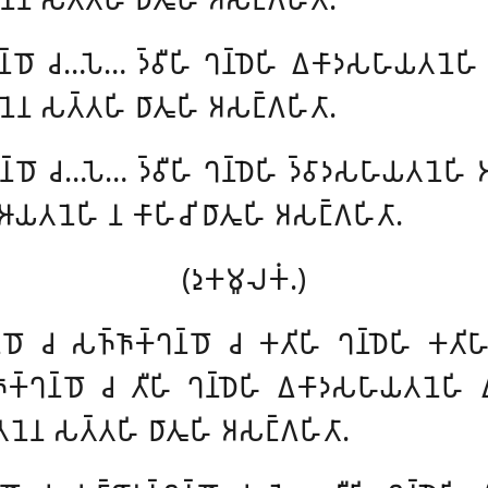
𑀔𑀦𑁆𑀥𑁄 𑀘…𑀧𑁂… 𑀤𑁆𑀯𑀻𑀳𑀺 𑀔𑀦𑁆𑀥𑁂𑀳𑀺 𑀏𑀓𑀸𑀤𑀲𑀳𑀸𑀬𑀢𑀦𑁂𑀳
𑀦𑁂𑀦 𑀲𑀢𑁆𑀢𑀳𑀺 𑀥𑀸𑀢𑀽𑀳𑀺 𑀅𑀲𑀗𑁆𑀕𑀳𑀺𑀢𑀸.
𑀔𑀦𑁆𑀥𑁄 𑀘…𑀧𑁂… 𑀤𑁆𑀯𑀻𑀳𑀺 𑀔𑀦𑁆𑀥𑁂𑀳𑀺 𑀤𑁆𑀯𑀸𑀤𑀲𑀳𑀸𑀬𑀢𑀦𑁂𑀳𑀺 
 𑀆𑀬𑀢𑀦𑁂𑀳𑀺 𑀦 𑀓𑀸𑀳𑀺𑀘𑀺 𑀥𑀸𑀢𑀽𑀳𑀺 𑀅𑀲𑀗𑁆𑀕𑀳𑀺𑀢𑀸.
(𑀤𑀼𑀓𑀫𑀽𑀮𑀓𑀁.)
𑀦𑁆𑀥𑁄 𑀘 𑀲𑀜𑁆𑀜𑀸𑀓𑁆𑀔𑀦𑁆𑀥𑁄 𑀘 𑀓𑀢𑀺𑀳𑀺 𑀔𑀦𑁆𑀥𑁂𑀳𑀺 𑀓𑀢𑀺
𑀜𑀸𑀓𑁆𑀔𑀦𑁆𑀥𑁄 𑀘 𑀢𑀻𑀳𑀺
𑀔𑀦𑁆𑀥𑁂𑀳𑀺 𑀏𑀓𑀸𑀤𑀲𑀳𑀸𑀬𑀢𑀦𑁂𑀳𑀺 
𑀢𑀦𑁂𑀦 𑀲𑀢𑁆𑀢𑀳𑀺 𑀥𑀸𑀢𑀽𑀳𑀺 𑀅𑀲𑀗𑁆𑀕𑀳𑀺𑀢𑀸.