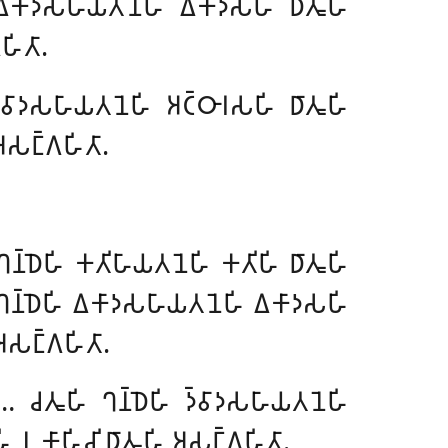
 𑀏𑀓𑀸𑀤𑀲𑀳𑀸𑀬𑀢𑀦𑁂𑀳𑀺 𑀏𑀓𑀸𑀤𑀲𑀳𑀺 𑀥𑀸𑀢𑀽𑀳𑀺
𑀳𑀺𑀢𑀸.
𑁆𑀯𑀸𑀤𑀲𑀳𑀸𑀬𑀢𑀦𑁂𑀳𑀺 𑀅𑀝𑁆𑀞𑀸𑀭𑀲𑀳𑀺 𑀥𑀸𑀢𑀽𑀳𑀺
𑀅𑀲𑀗𑁆𑀕𑀳𑀺𑀢𑀸.
𑀔𑀦𑁆𑀥𑁂𑀳𑀺 𑀓𑀢𑀺𑀳𑀸𑀬𑀢𑀦𑁂𑀳𑀺 𑀓𑀢𑀺𑀳𑀺 𑀥𑀸𑀢𑀽𑀳𑀺
𑀺 𑀔𑀦𑁆𑀥𑁂𑀳𑀺 𑀏𑀓𑀸𑀤𑀲𑀳𑀸𑀬𑀢𑀦𑁂𑀳𑀺 𑀏𑀓𑀸𑀤𑀲𑀳𑀺
𑀅𑀲𑀗𑁆𑀕𑀳𑀺𑀢𑀸.
𑁂… 𑀘𑀢𑀽𑀳𑀺 𑀔𑀦𑁆𑀥𑁂𑀳𑀺 𑀤𑁆𑀯𑀸𑀤𑀲𑀳𑀸𑀬𑀢𑀦𑁂𑀳𑀺
 𑀦 𑀓𑀸𑀳𑀺𑀘𑀺 𑀥𑀸𑀢𑀽𑀳𑀺 𑀅𑀲𑀗𑁆𑀕𑀳𑀺𑀢𑀸.