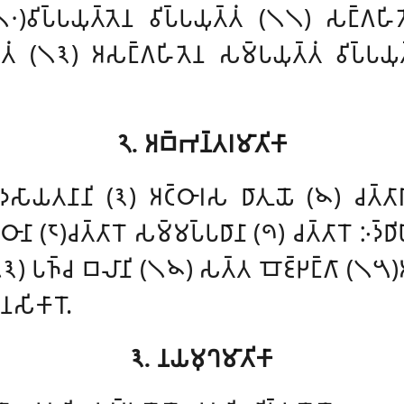
)𑀯𑀺𑀧𑁆𑀧𑀬𑀼𑀢𑁆𑀢𑁂𑀦 𑀯𑀺𑀧𑁆𑀧𑀬𑀼𑀢𑁆𑀢𑀁 (𑁧𑁧) 𑀲𑀗𑁆𑀕𑀳𑀺𑀢
𑀢𑀁 (𑁧𑁩) 𑀅𑀲𑀗𑁆𑀕𑀳𑀺𑀢𑁂𑀦 𑀲𑀫𑁆𑀧𑀬𑀼𑀢𑁆𑀢𑀁 𑀯𑀺𑀧𑁆𑀧𑀬𑀼𑀢
𑁨. 𑀅𑀩𑁆𑀪𑀦𑁆𑀢𑀭𑀫𑀸𑀢𑀺𑀓𑀸
𑀤𑀲𑀸𑀬𑀢𑀦𑀸𑀦𑀺 (𑁩) 𑀅𑀝𑁆𑀞𑀸𑀭𑀲 𑀥𑀸𑀢𑀼𑀬𑁄 (𑁪) 𑀘𑀢𑁆𑀢𑀸𑀭𑀺 
𑀞𑀸𑀦𑀸 (𑁮)𑀘𑀢𑁆𑀢𑀸𑀭𑁄 𑀲𑀫𑁆𑀫𑀧𑁆𑀧𑀥𑀸𑀦𑀸 (𑁯) 𑀘𑀢𑁆𑀢𑀸𑀭𑁄 𑀇𑀤𑁆𑀥𑀺
𑀺 (𑁧𑁩) 𑀧𑀜𑁆𑀘 𑀩𑀮𑀸𑀦𑀺 (𑁧𑁪) 𑀲𑀢𑁆𑀢 𑀩𑁄𑀚𑁆𑀛𑀗𑁆𑀕𑀸 (𑁧𑁫)𑀅
𑀦𑀲𑀺𑀓𑀸𑀭𑁄.
𑁩. 𑀦𑀬𑀫𑀼𑀔𑀫𑀸𑀢𑀺𑀓𑀸