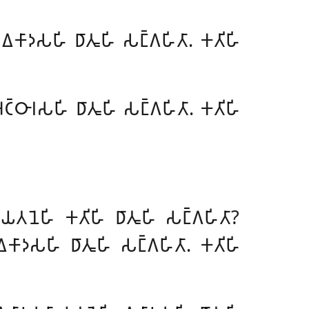
 𑀏𑀓𑀸𑀤𑀲𑀳𑀺 𑀥𑀸𑀢𑀽𑀳𑀺 𑀲𑀗𑁆𑀕𑀳𑀺𑀢𑀸. 𑀓𑀢𑀺𑀳𑀺
𑀅𑀝𑁆𑀞𑀸𑀭𑀲𑀳𑀺 𑀥𑀸𑀢𑀽𑀳𑀺 𑀲𑀗𑁆𑀕𑀳𑀺𑀢𑀸. 𑀓𑀢𑀺𑀳𑀺
𑀸𑀬𑀢𑀦𑁂𑀳𑀺 𑀓𑀢𑀺𑀳𑀺 𑀥𑀸𑀢𑀽𑀳𑀺 𑀲𑀗𑁆𑀕𑀳𑀺𑀢𑀸?
𑀓𑀸𑀤𑀲𑀳𑀺 𑀥𑀸𑀢𑀽𑀳𑀺 𑀲𑀗𑁆𑀕𑀳𑀺𑀢𑀸. 𑀓𑀢𑀺𑀳𑀺