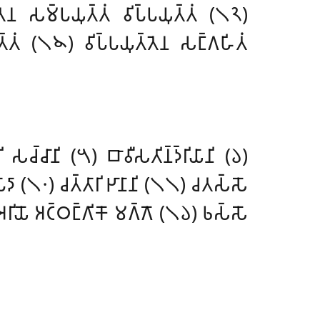
𑁂𑀦 𑀲𑀫𑁆𑀧𑀬𑀼𑀢𑁆𑀢𑀁 𑀯𑀺𑀧𑁆𑀧𑀬𑀼𑀢𑁆𑀢𑀁 (𑁧𑁨)
𑁆𑀢𑀁 (𑁧𑁪) 𑀯𑀺𑀧𑁆𑀧𑀬𑀼𑀢𑁆𑀢𑁂𑀦 𑀲𑀗𑁆𑀕𑀳𑀺𑀢𑀁
𑀘𑁆𑀘𑀸𑀦𑀺 (𑁫) 𑀩𑀸𑀯𑀻𑀲𑀢𑀺𑀦𑁆𑀤𑁆𑀭𑀺𑀬𑀸𑀦𑀺 (𑁬)
𑀧𑀸𑀤𑀸 (𑁧𑁦) 𑀘𑀢𑁆𑀢𑀸𑀭𑀺 𑀛𑀸𑀦𑀸𑀦𑀺 (𑁧𑁧) 𑀘𑀢𑀲𑁆𑀲𑁄
𑀭𑀺𑀬𑁄 𑀅𑀝𑁆𑀞𑀗𑁆𑀕𑀺𑀓𑁄 𑀫𑀕𑁆𑀕𑁄 (𑁧𑁬) 𑀨𑀲𑁆𑀲𑁄