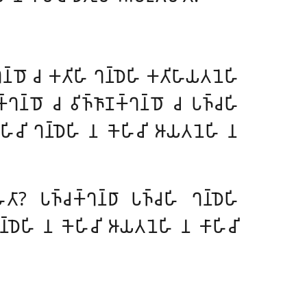
𑀔𑀦𑁆𑀥𑁄 𑀘 𑀓𑀢𑀺𑀳𑀺 𑀔𑀦𑁆𑀥𑁂𑀳𑀺 𑀓𑀢𑀺𑀳𑀸𑀬𑀢𑀦𑁂𑀳𑀺
𑁆𑀔𑀦𑁆𑀥𑁄 𑀘 𑀯𑀺𑀜𑁆𑀜𑀸𑀡𑀓𑁆𑀔𑀦𑁆𑀥𑁄 𑀘 𑀧𑀜𑁆𑀘𑀳𑀺
𑀺𑀘𑀺 𑀔𑀦𑁆𑀥𑁂𑀳𑀺 𑀦 𑀓𑁂𑀳𑀺𑀘𑀺 𑀆𑀬𑀢𑀦𑁂𑀳𑀺 𑀦
𑀸? 𑀧𑀜𑁆𑀘𑀓𑁆𑀔𑀦𑁆𑀥𑀸 𑀧𑀜𑁆𑀘𑀳𑀺 𑀔𑀦𑁆𑀥𑁂𑀳𑀺
𑁆𑀥𑁂𑀳𑀺 𑀦 𑀓𑁂𑀳𑀺𑀘𑀺 𑀆𑀬𑀢𑀦𑁂𑀳𑀺 𑀦 𑀓𑀸𑀳𑀺𑀘𑀺