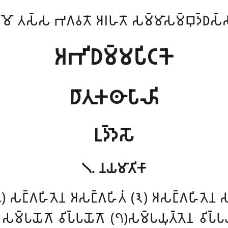
𑀫𑁄 𑀢𑀲𑁆𑀲 𑀪𑀕𑀯𑀢𑁄 𑀅𑀭𑀳𑀢𑁄 𑀲𑀫𑁆𑀫𑀸𑀲𑀫𑁆𑀩𑀼𑀤𑁆𑀥𑀲𑁆
𑀅𑀪𑀺𑀥𑀫𑁆𑀫𑀧𑀺𑀝𑀓𑁂
𑀥𑀸𑀢𑀼𑀓𑀣𑀸𑀧𑀸𑀴𑀺
𑀉𑀤𑁆𑀤𑁂𑀲𑁄
𑁧. 𑀦𑀬𑀫𑀸𑀢𑀺𑀓𑀸
 𑀲𑀗𑁆𑀕𑀳𑀺𑀢𑁂𑀦 𑀅𑀲𑀗𑁆𑀕𑀳𑀺𑀢𑀁 (𑁩) 𑀅𑀲𑀗𑁆𑀕𑀳𑀺𑀢𑁂𑀦 𑀲
𑀧𑀬𑁄𑀕𑁄 𑀯𑀺𑀧𑁆𑀧𑀬𑁄𑀕𑁄 (𑁭)𑀲𑀫𑁆𑀧𑀬𑀼𑀢𑁆𑀢𑁂𑀦 𑀯𑀺𑀧𑁆𑀧𑀬𑀼𑀢