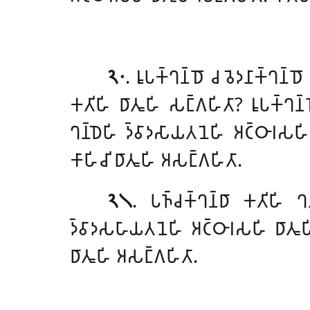
𑁨𑁦
. 𑀭𑀽𑀧𑀓𑁆𑀔𑀦𑁆𑀥𑁄 𑀘 𑀯𑁂𑀤𑀦𑀸𑀓𑁆𑀔𑀦𑁆𑀥
𑀓𑀢𑀺𑀳𑀺 𑀥𑀸𑀢𑀽𑀳𑀺 𑀲𑀗𑁆𑀕𑀳𑀺𑀢𑀸? 𑀭𑀽𑀧𑀓𑁆𑀔𑀦𑁆
𑀔𑀦𑁆𑀥𑁂𑀳𑀺 𑀤𑁆𑀯𑀸𑀤𑀲𑀸𑀬𑀢𑀦𑁂𑀳𑀺
𑀅𑀝𑁆𑀞𑀸𑀭𑀲𑀳
𑀓𑀸𑀳𑀺𑀘𑀺 𑀥𑀸𑀢𑀽𑀳𑀺 𑀅𑀲𑀗𑁆𑀕𑀳𑀺𑀢𑀸.
𑁨𑁧
. 𑀧𑀜𑁆𑀘𑀓𑁆𑀔𑀦𑁆𑀥𑀸 𑀓𑀢𑀺𑀳𑀺 𑀔𑀦
𑀤𑁆𑀯𑀸𑀤𑀲𑀳𑀸𑀬𑀢𑀦𑁂𑀳𑀺 𑀅𑀝𑁆𑀞𑀸𑀭𑀲𑀳𑀺 𑀥𑀸𑀢𑀽
𑀥𑀸𑀢𑀽𑀳𑀺 𑀅𑀲𑀗𑁆𑀕𑀳𑀺𑀢𑀸.