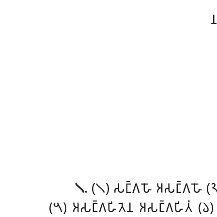

𑁧
. (𑁧) 𑀲𑀗𑁆𑀕𑀳𑁄
𑀅𑀲𑀗𑁆𑀕𑀳𑁄 (𑁨)
(𑁫) 𑀅𑀲𑀗𑁆𑀕𑀳𑀺𑀢𑁂𑀦 𑀅𑀲𑀗𑁆𑀕𑀳𑀺𑀢𑀁 (𑁬) 𑀲𑀫𑁆