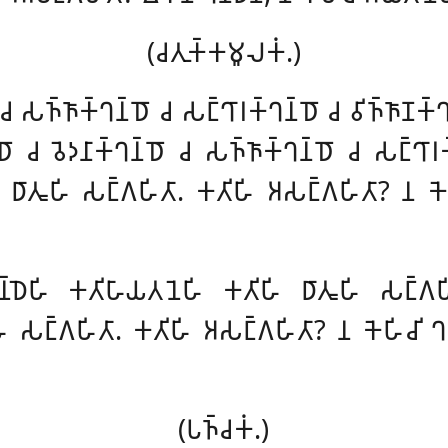
(𑀘𑀢𑀼𑀓𑁆𑀓𑀫𑀽𑀮𑀓𑀁.)
𑁄 𑀘 𑀲𑀜𑁆𑀜𑀸𑀓𑁆𑀔𑀦𑁆𑀥𑁄 𑀘 𑀲𑀗𑁆𑀔𑀸𑀭𑀓𑁆𑀔𑀦𑁆𑀥𑁄 𑀘 𑀯𑀺𑀜𑁆𑀜𑀸𑀡𑀓
𑁄 𑀘 𑀯𑁂𑀤𑀦𑀸𑀓𑁆𑀔𑀦𑁆𑀥𑁄 𑀘 𑀲𑀜𑁆𑀜𑀸𑀓𑁆𑀔𑀦𑁆𑀥𑁄 𑀘 𑀲𑀗𑁆𑀔𑀸𑀭𑀓
 𑀥𑀸𑀢𑀽𑀳𑀺 𑀲𑀗𑁆𑀕𑀳𑀺𑀢𑀸. 𑀓𑀢𑀺𑀳𑀺 𑀅𑀲𑀗𑁆𑀕𑀳𑀺𑀢𑀸? 𑀦 𑀓𑁂
𑁆𑀥𑁂𑀳𑀺 𑀓𑀢𑀺𑀳𑀸𑀬𑀢𑀦𑁂𑀳𑀺 𑀓𑀢𑀺𑀳𑀺 𑀥𑀸𑀢𑀽𑀳𑀺 𑀲𑀗𑁆𑀕𑀳𑀺
𑀳𑀺 𑀲𑀗𑁆𑀕𑀳𑀺𑀢𑀸. 𑀓𑀢𑀺𑀳𑀺 𑀅𑀲𑀗𑁆𑀕𑀳𑀺𑀢𑀸? 𑀦 𑀓𑁂𑀳𑀺𑀘𑀺 𑀔𑀦
(𑀧𑀜𑁆𑀘𑀓𑀁.)