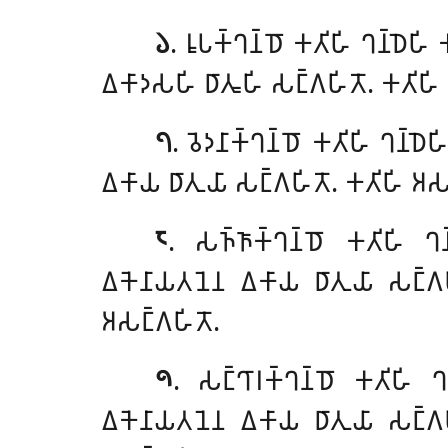
𑁬
. 𑀭𑀽𑀧𑀓𑁆𑀔𑀦𑁆𑀥𑁄
𑀓𑀢𑀺𑀳𑀺 𑀔𑀦𑁆𑀥𑁂𑀳𑀺 
𑀏𑀓𑀸𑀤𑀲𑀳𑀺 𑀥𑀸𑀢𑀽𑀳𑀺 𑀲𑀗𑁆𑀕𑀳𑀺𑀢𑁄. 𑀓𑀢𑀺𑀳𑀺 
𑁭
. 𑀯𑁂𑀤𑀦𑀸𑀓𑁆𑀔𑀦𑁆𑀥𑁄 𑀓𑀢𑀺𑀳𑀺 𑀔𑀦𑁆𑀥
𑀏𑀓𑀸𑀬 𑀥𑀸𑀢𑀼𑀬𑀸 𑀲𑀗𑁆𑀕𑀳𑀺𑀢𑁄. 𑀓𑀢𑀺𑀳𑀺 𑀅𑀲
𑁮
. 𑀲𑀜𑁆𑀜𑀸𑀓𑁆𑀔𑀦𑁆𑀥𑁄 𑀓𑀢𑀺𑀳𑀺 𑀔𑀦
𑀏𑀓𑁂𑀦𑀸𑀬𑀢𑀦𑁂𑀦 𑀏𑀓𑀸𑀬 𑀥𑀸𑀢𑀼𑀬𑀸 𑀲𑀗𑁆𑀕
𑀅𑀲𑀗𑁆𑀕𑀳𑀺𑀢𑁄.
𑁯
. 𑀲𑀗𑁆𑀔𑀸𑀭𑀓𑁆𑀔𑀦𑁆𑀥𑁄 𑀓𑀢𑀺𑀳𑀺 𑀔
𑀏𑀓𑁂𑀦𑀸𑀬𑀢𑀦𑁂𑀦 𑀏𑀓𑀸𑀬 𑀥𑀸𑀢𑀼𑀬𑀸 𑀲𑀗𑁆𑀕