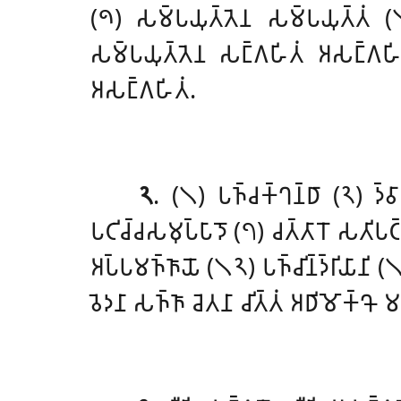
(𑁯) 𑀲𑀫𑁆𑀧𑀬𑀼𑀢𑁆𑀢𑁂𑀦 𑀲𑀫𑁆𑀧𑀬𑀼𑀢𑁆𑀢𑀁 (𑁧𑁦
𑀲𑀫𑁆𑀧𑀬𑀼𑀢𑁆𑀢𑁂𑀦 𑀲𑀗𑁆𑀕𑀳𑀺𑀢𑀁 𑀅𑀲𑀗𑁆𑀕𑀳𑀺
𑀅𑀲𑀗𑁆𑀕𑀳𑀺𑀢𑀁.
𑁨
. (𑁧) 𑀧𑀜𑁆𑀘𑀓𑁆𑀔𑀦𑁆𑀥𑀸
(𑁨) 𑀤𑁆𑀯
𑀧𑀝𑀺𑀘𑁆𑀘𑀲𑀫𑀼𑀧𑁆𑀧𑀸𑀤𑁄 (𑁭) 𑀘𑀢𑁆𑀢𑀸𑀭𑁄 𑀲𑀢𑀺𑀧𑀝
𑀅𑀧𑁆𑀧𑀫𑀜𑁆𑀜𑀸𑀬𑁄 (𑁧𑁨) 𑀧𑀜𑁆𑀘𑀺𑀦𑁆𑀤𑁆𑀭𑀺𑀬𑀸
𑀯𑁂𑀤𑀦𑀸 𑀲𑀜𑁆𑀜𑀸 𑀘𑁂𑀢𑀦𑀸 𑀘𑀺𑀢𑁆𑀢𑀁 𑀅𑀥𑀺𑀫𑁄𑀓𑁆𑀔𑁄 