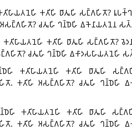
𑀓𑀢𑀺𑀳𑀸𑀬𑀢𑀦𑁂𑀳𑀺 𑀓𑀢𑀺𑀳𑀺 𑀥𑀸𑀢𑀽𑀳𑀺 𑀲𑀗𑁆𑀕𑀳𑀺𑀢𑁄? 𑀭𑀽𑀧𑀓𑁆𑀔
𑀅𑀲𑀗𑁆𑀕𑀳𑀺𑀢𑁄? 𑀘𑀢𑀽𑀳𑀺 𑀔𑀦𑁆𑀥𑁂𑀳𑀺 𑀏𑀓𑁂𑀦𑀸𑀬𑀢𑀦𑁂𑀦 𑀲𑀢𑁆
𑀳𑀺 𑀓𑀢𑀺𑀳𑀸𑀬𑀢𑀦𑁂𑀳𑀺 𑀓𑀢𑀺𑀳𑀺 𑀥𑀸𑀢𑀽𑀳𑀺 𑀲𑀗𑁆𑀕𑀳𑀺𑀢𑁄? 𑀯𑁂𑀤
𑁆𑀕𑀳𑀺𑀢𑁄? 𑀘𑀢𑀽𑀳𑀺 𑀔𑀦𑁆𑀥𑁂𑀳𑀺 𑀏𑀓𑀸𑀤𑀲𑀳𑀸𑀬𑀢𑀦𑁂𑀳𑀺 𑀲𑀢
𑁆𑀥𑁂𑀳𑀺 𑀓𑀢𑀺𑀳𑀸𑀬𑀢𑀦𑁂𑀳𑀺 𑀓𑀢𑀺𑀳𑀺 𑀥𑀸𑀢𑀽𑀳𑀺 𑀲𑀗𑁆𑀕𑀳
𑀺𑀢𑁄. 𑀓𑀢𑀺𑀳𑀺 𑀅𑀲𑀗𑁆𑀕𑀳𑀺𑀢𑁄? 𑀘𑀢𑀽𑀳𑀺 𑀔𑀦𑁆𑀥𑁂𑀳𑀺 𑀏
𑁆𑀥𑁂𑀳𑀺 𑀓𑀢𑀺𑀳𑀸𑀬𑀢𑀦𑁂𑀳𑀺 𑀓𑀢𑀺𑀳𑀺 𑀥𑀸𑀢𑀽𑀳𑀺 𑀲𑀗𑁆𑀕𑀳
𑀺𑀢𑁄. 𑀓𑀢𑀺𑀳𑀺 𑀅𑀲𑀗𑁆𑀕𑀳𑀺𑀢𑁄? 𑀘𑀢𑀽𑀳𑀺 𑀔𑀦𑁆𑀥𑁂𑀳𑀺 𑀏