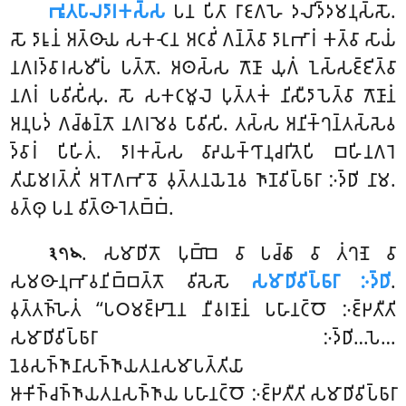
𑀪𑀽𑀢𑀧𑀸𑀮𑀤𑀸𑀭𑀓𑀲𑁆𑀲
𑀧𑀦 𑀧𑀺𑀢𑀸 𑀭𑀸𑀚𑀕𑀳𑁂 𑀤𑀮𑀺𑀤𑁆𑀤𑀫𑀦𑀼𑀲𑁆𑀲𑁄.
𑀲𑁄 𑀤𑀸𑀭𑀽𑀦𑀁 𑀅𑀢𑁆𑀣𑀸𑀬 𑀲𑀓𑀝𑁂𑀦 𑀅𑀝𑀯𑀺𑀁 𑀕𑀦𑁆𑀢𑁆𑀯𑀸 𑀤𑀸𑀭𑀼𑀪𑀸𑀭𑀁 𑀓𑀢𑁆𑀯𑀸 𑀲𑀸𑀬𑀁
𑀦𑀕𑀭𑀤𑁆𑀯𑀸𑀭𑀲𑀫𑀻𑀧𑀁 𑀧𑀢𑁆𑀢𑁄. 𑀅𑀣𑀲𑁆𑀲 𑀕𑁄𑀡𑀸 𑀬𑀼𑀕𑀁 𑀑𑀲𑁆𑀲𑀚𑁆𑀚𑀺𑀢𑁆𑀯𑀸
𑀦𑀕𑀭𑀁 𑀧𑀯𑀺𑀲𑀺𑀁𑀲𑀼. 𑀲𑁄 𑀲𑀓𑀝𑀫𑀽𑀮𑁂 𑀧𑀼𑀢𑁆𑀢𑀓𑀁 𑀦𑀺𑀲𑀻𑀤𑀸𑀧𑁂𑀢𑁆𑀯𑀸 𑀕𑁄𑀡𑀸𑀦𑀁
𑀅𑀦𑀼𑀧𑀤𑀁 𑀕𑀘𑁆𑀙𑀦𑁆𑀢𑁄 𑀦𑀕𑀭𑀫𑁂𑀯 𑀧𑀸𑀯𑀺𑀲𑀺. 𑀢𑀲𑁆𑀲 𑀅𑀦𑀺𑀓𑁆𑀔𑀦𑁆𑀢𑀲𑁆𑀲𑁂𑀯
𑀤𑁆𑀯𑀸𑀭𑀁 𑀧𑀺𑀳𑀺𑀢𑀁. 𑀤𑀸𑀭𑀓𑀲𑁆𑀲 𑀯𑀸𑀴𑀬𑀓𑁆𑀔𑀸𑀦𑀼𑀘𑀭𑀺𑀢𑁂𑀧𑀺 𑀩𑀳𑀺𑀦𑀕𑀭𑁂
𑀢𑀺𑀬𑀸𑀫𑀭𑀢𑁆𑀢𑀺𑀁 𑀅𑀭𑁄𑀕𑀪𑀸𑀯𑁄 𑀯𑀼𑀢𑁆𑀢𑀦𑀬𑁂𑀦𑁂𑀯 𑀜𑀸𑀡𑀯𑀺𑀧𑁆𑀨𑀸𑀭𑀸 𑀇𑀤𑁆𑀥𑀺 𑀦𑀸𑀫.
𑀯𑀢𑁆𑀣𑀼 𑀧𑀦 𑀯𑀺𑀢𑁆𑀣𑀸𑀭𑁂𑀢𑀩𑁆𑀩𑀁.
. 𑀲𑀫𑀸𑀥𑀺𑀢𑁄 𑀧𑀼𑀩𑁆𑀩𑁂 𑀯𑀸 𑀧𑀘𑁆𑀙𑀸 𑀯𑀸 𑀢𑀁𑀔𑀡𑁂 𑀯𑀸
𑁩𑁭𑁪
𑀲𑀫𑀣𑀸𑀦𑀼𑀪𑀸𑀯𑀦𑀺𑀩𑁆𑀩𑀢𑁆𑀢𑁄 𑀯𑀺𑀲𑁂𑀲𑁄
𑀲𑀫𑀸𑀥𑀺𑀯𑀺𑀧𑁆𑀨𑀸𑀭𑀸 𑀇𑀤𑁆𑀥𑀺
.
𑀯𑀼𑀢𑁆𑀢𑀜𑁆𑀳𑁂𑀢𑀁 ‘‘𑀧𑀞𑀫𑀚𑁆𑀛𑀸𑀦𑁂𑀦 𑀦𑀻𑀯𑀭𑀡𑀸𑀦𑀁 𑀧𑀳𑀸𑀦𑀝𑁆𑀞𑁄 𑀇𑀚𑁆𑀛𑀢𑀻𑀢𑀺
𑀲𑀫𑀸𑀥𑀺𑀯𑀺𑀧𑁆𑀨𑀸𑀭𑀸 𑀇𑀤𑁆𑀥𑀺…𑀧𑁂…
𑀦𑁂𑀯𑀲𑀜𑁆𑀜𑀸𑀦𑀸𑀲𑀜𑁆𑀜𑀸𑀬𑀢𑀦𑀲𑀫𑀸𑀧𑀢𑁆𑀢𑀺𑀬𑀸
𑀆𑀓𑀺𑀜𑁆𑀘𑀜𑁆𑀜𑀸𑀬𑀢𑀦𑀲𑀜𑁆𑀜𑀸𑀬 𑀧𑀳𑀸𑀦𑀝𑁆𑀞𑁄 𑀇𑀚𑁆𑀛𑀢𑀻𑀢𑀺 𑀲𑀫𑀸𑀥𑀺𑀯𑀺𑀧𑁆𑀨𑀸𑀭𑀸