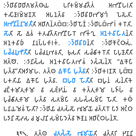
𑀇𑀤𑁆𑀥𑀺𑀯𑀺𑀥𑀸𑀥𑀺𑀕𑀫𑀢𑁆𑀣𑀸𑀬 𑀧𑀭𑀺𑀓𑀫𑁆𑀫𑀘𑀺𑀢𑁆𑀢𑀁 𑀅𑀪𑀺𑀦𑀻𑀳𑀭𑀢𑀺
𑀓𑀲𑀺𑀡𑀸𑀭𑀫𑁆𑀫𑀡𑀢𑁄 𑀅𑀧𑀦𑁂𑀢𑁆𑀯𑀸 𑀇𑀤𑁆𑀥𑀺𑀯𑀺𑀥𑀸𑀪𑀺𑀫𑀼𑀔𑀁 𑀧𑁂𑀲𑁂𑀢𑀺.
𑀅𑀪𑀺𑀦𑀺𑀦𑁆𑀦𑀸𑀫𑁂𑀢𑀻
𑀢𑀺 𑀅𑀥𑀺𑀕𑀦𑁆𑀢𑀩𑁆𑀩𑀇𑀤𑁆𑀥𑀺𑀧𑁄𑀡𑀁 𑀇𑀤𑁆𑀥𑀺𑀧𑀩𑁆𑀪𑀸𑀭𑀁 𑀓𑀭𑁄𑀢𑀺.
𑀲𑁄
𑀢𑀺 𑀲𑁄 𑀏𑀯𑀁 𑀓𑀢𑀘𑀺𑀢𑁆𑀢𑀸𑀪𑀺𑀦𑀻𑀳𑀸𑀭𑁄 𑀪𑀺𑀓𑁆𑀔𑀼.
𑀅𑀦𑁂𑀓𑀯𑀺𑀳𑀺𑀢
𑀦𑁆𑀢𑀺
𑀅𑀦𑁂𑀓𑀯𑀺𑀥𑀁 𑀦𑀸𑀦𑀧𑁆𑀧𑀓𑀸𑀭𑀓𑀁.
𑀇𑀤𑁆𑀥𑀺𑀯𑀺𑀥
𑀦𑁆𑀢𑀺 𑀇𑀤𑁆𑀥𑀺𑀓𑁄𑀝𑁆𑀞𑀸𑀲𑀁.
𑀧𑀘𑁆𑀘𑀦𑀼𑀪𑁄𑀢𑀻
𑀢𑀺 𑀧𑀘𑁆𑀘𑀦𑀼𑀪𑀯𑀢𑀺, 𑀨𑀼𑀲𑀢𑀺
𑀲𑀘𑁆𑀙𑀺𑀓𑀭𑁄𑀢𑀺 𑀧𑀸𑀧𑀼𑀡𑀸𑀢𑀻𑀢𑀺
𑀅𑀢𑁆𑀣𑁄. 𑀇𑀤𑀸𑀦𑀺𑀲𑁆𑀲 𑀅𑀦𑁂𑀓𑀯𑀺𑀳𑀺𑀢𑀪𑀸𑀯𑀁 𑀤𑀲𑁆𑀲𑁂𑀦𑁆𑀢𑁄 ‘‘𑀏𑀓𑁄𑀧𑀺
𑀳𑀼𑀢𑁆𑀯𑀸’’𑀢𑀺𑀆𑀤𑀺𑀫𑀸𑀳. 𑀢𑀢𑁆𑀣
𑀏𑀓𑁄𑀧𑀺 𑀳𑀼𑀢𑁆𑀯𑀸
𑀢𑀺 𑀇𑀤𑁆𑀥𑀺𑀓𑀭𑀡𑀢𑁄 𑀧𑀼𑀩𑁆𑀩𑁂
𑀧𑀓𑀢𑀺𑀬𑀸 𑀏𑀓𑁄𑀧𑀺 𑀳𑀼𑀢𑁆𑀯𑀸.
𑀩𑀳𑀼𑀥𑀸 𑀳𑁄𑀢𑀻
𑀢𑀺 𑀩𑀳𑀽𑀦𑀁 𑀲𑀦𑁆𑀢𑀺𑀓𑁂
𑀘𑀗𑁆𑀓𑀫𑀺𑀢𑀼𑀓𑀸𑀫𑁄 𑀯𑀸 𑀲𑀚𑁆𑀛𑀸𑀬𑀁 𑀯𑀸 𑀓𑀢𑁆𑀢𑀼𑀓𑀸𑀫𑁄 𑀧𑀜𑁆𑀳𑀁 𑀯𑀸
𑀧𑀼𑀘𑁆𑀙𑀺𑀢𑀼𑀓𑀸𑀫𑁄 𑀳𑀼𑀢𑁆𑀯𑀸 𑀲𑀢𑀫𑁆𑀧𑀺 𑀲𑀳𑀲𑁆𑀲𑀫𑁆𑀧𑀺 𑀳𑁄𑀢𑀺. 𑀓𑀣𑀁
𑀧𑀦𑀸𑀬𑀫𑁂𑀯𑀁 𑀳𑁄𑀢𑀺? 𑀇𑀤𑁆𑀥𑀺𑀬𑀸 𑀘𑀢𑀲𑁆𑀲𑁄 𑀪𑀽𑀫𑀺𑀬𑁄 𑀘𑀢𑁆𑀢𑀸𑀭𑁄 𑀧𑀸𑀤𑀸 𑀅𑀝𑁆𑀞
𑀧𑀤𑀸𑀦𑀺 𑀲𑁄𑀴𑀲 𑀘 𑀫𑀽𑀮𑀸𑀦𑀺 𑀲𑀫𑁆𑀧𑀸𑀤𑁂𑀢𑁆𑀯𑀸 𑀜𑀸𑀡𑁂𑀦 𑀅𑀥𑀺𑀝𑁆𑀞𑀳𑀦𑁆𑀢𑁄.
. 𑀢𑀢𑁆𑀣
𑀘𑀢𑀲𑁆𑀲𑁄 𑀪𑀽𑀫𑀺𑀬𑁄
𑀢𑀺 𑀘𑀢𑁆𑀢𑀸𑀭𑀺 𑀛𑀸𑀦𑀸𑀦𑀺
𑁩𑁮𑁧