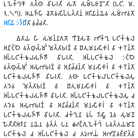
𑀉𑀧𑁂𑀓𑁆𑀔𑀓𑁄 𑀢𑀢𑁆𑀣 𑀯𑀺𑀳𑀭𑀢𑀺 𑀲𑀢𑁄 𑀲𑀫𑁆𑀧𑀚𑀸𑀦𑁄’’𑀢𑀺 (𑀧𑀝𑀺. 𑀫.
𑁩.𑁧𑁭). 𑀅𑀬𑀜𑁆𑀳𑀺 𑀘𑁂𑀢𑁄𑀯𑀲𑀺𑀧𑁆𑀧𑀢𑁆𑀢𑀸𑀦𑀁 𑀅𑀭𑀺𑀬𑀸𑀦𑀁𑀬𑁂𑀯 𑀲𑀫𑁆𑀪𑀯𑀢𑁄
𑀅𑀭𑀺𑀬𑀸 𑀇𑀤𑁆𑀥𑀻
𑀢𑀺 𑀯𑀼𑀘𑁆𑀘𑀢𑀺.
𑀏𑀢𑀸𑀬 𑀳𑀺 𑀲𑀫𑀦𑁆𑀦𑀸𑀕𑀢𑁄 𑀔𑀻𑀡𑀸𑀲𑀯𑁄 𑀪𑀺𑀓𑁆𑀔𑀼 𑀧𑀝𑀺𑀓𑁆𑀓𑀽𑀮𑁂
𑀅𑀦𑀺𑀝𑁆𑀞𑁂 𑀯𑀢𑁆𑀣𑀼𑀲𑁆𑀫𑀺𑀁 𑀫𑁂𑀢𑁆𑀢𑀸𑀨𑀭𑀡𑀁 𑀯𑀸 𑀥𑀸𑀢𑀼𑀫𑀦𑀲𑀺𑀓𑀸𑀭𑀁 𑀯𑀸 𑀓𑀭𑁄𑀦𑁆𑀢𑁄
𑀅𑀧𑁆𑀧𑀝𑀺𑀓𑁆𑀓𑀽𑀮𑀲𑀜𑁆𑀜𑀻 𑀯𑀺𑀳𑀭𑀢𑀺. 𑀅𑀧𑁆𑀧𑀝𑀺𑀓𑁆𑀓𑀽𑀮𑁂 𑀇𑀝𑁆𑀞𑁂
𑀯𑀢𑁆𑀣𑀼𑀲𑁆𑀫𑀺𑀁 𑀅𑀲𑀼𑀪𑀨𑀭𑀡𑀁 𑀯𑀸 𑀅𑀦𑀺𑀘𑁆𑀘𑀦𑁆𑀢𑀺 𑀫𑀦𑀲𑀺𑀓𑀸𑀭𑀁 𑀯𑀸 𑀓𑀭𑁄𑀦𑁆𑀢𑁄
𑀧𑀝𑀺𑀓𑁆𑀓𑀽𑀮𑀲𑀜𑁆𑀜𑀻 𑀯𑀺𑀳𑀭𑀢𑀺. 𑀢𑀣𑀸 𑀧𑀝𑀺𑀓𑁆𑀓𑀽𑀮𑀸𑀧𑀝𑀺𑀓𑁆𑀓𑀽𑀮𑁂𑀲𑀼
𑀢𑀤𑁂𑀯 𑀫𑁂𑀢𑁆𑀢𑀸𑀨𑀭𑀡𑀁 𑀯𑀸 𑀥𑀸𑀢𑀼𑀫𑀦𑀲𑀺𑀓𑀸𑀭𑀁 𑀯𑀸 𑀓𑀭𑁄𑀦𑁆𑀢𑁄
𑀅𑀧𑁆𑀧𑀝𑀺𑀓𑁆𑀓𑀽𑀮𑀲𑀜𑁆𑀜𑀻 𑀯𑀺𑀳𑀭𑀢𑀺. 𑀅𑀧𑁆𑀧𑀝𑀺𑀓𑁆𑀓𑀽𑀮𑀧𑀝𑀺𑀓𑁆𑀓𑀽𑀮𑁂𑀲𑀼 𑀘
𑀢𑀤𑁂𑀯 𑀅𑀲𑀼𑀪𑀨𑀭𑀡𑀁 𑀯𑀸 𑀅𑀦𑀺𑀘𑁆𑀘𑀦𑁆𑀢𑀺 𑀫𑀦𑀲𑀺𑀓𑀸𑀭𑀁 𑀯𑀸 𑀓𑀭𑁄𑀦𑁆𑀢𑁄
𑀧𑀝𑀺𑀓𑁆𑀓𑀽𑀮𑀲𑀜𑁆𑀜𑀻 𑀯𑀺𑀳𑀭𑀢𑀺. 𑀘𑀓𑁆𑀔𑀼𑀦𑀸 𑀭𑀽𑀧𑀁 𑀤𑀺𑀲𑁆𑀯𑀸 𑀦𑁂𑀯 𑀲𑀼𑀫𑀦𑁄
𑀳𑁄𑀢𑀻𑀢𑀺𑀆𑀤𑀺𑀦𑀸 𑀦𑀬𑁂𑀦 𑀯𑀼𑀢𑁆𑀢𑀁 𑀧𑀦 𑀙𑀴𑀗𑁆𑀕𑀼𑀧𑁂𑀓𑁆𑀔𑀁 𑀧𑀯𑀢𑁆𑀢𑀬𑀫𑀸𑀦𑁄
𑀧𑀝𑀺𑀓𑁆𑀓𑀽𑀮𑁂 𑀘 𑀅𑀧𑁆𑀧𑀝𑀺𑀓𑁆𑀓𑀽𑀮𑁂 𑀘 𑀢𑀤𑀼𑀪𑀬𑀁 𑀅𑀪𑀺𑀦𑀺𑀯𑀚𑁆𑀚𑀺𑀢𑁆𑀯𑀸