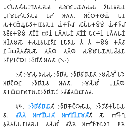
𑀧𑀝𑀺𑀧𑀢𑁆𑀢𑀺𑀲𑀗𑁆𑀔𑀸𑀢𑀲𑁆𑀲𑁂𑀯 𑀲𑀫𑁆𑀫𑀸𑀧𑀬𑁄𑀕𑀲𑁆𑀲 𑀤𑀻𑀧𑀦𑀯𑀲𑁂𑀦
𑀧𑀼𑀭𑀺𑀫𑀧𑀸𑀴𑀺𑀲𑀤𑀺𑀲𑀸𑀯 𑀧𑀸𑀴𑀺 𑀆𑀕𑀢𑀸. 𑀅𑀝𑁆𑀞𑀓𑀣𑀸𑀬𑀁 𑀧𑀦
𑀲𑀓𑀝𑀩𑁆𑀬𑀽𑀳𑀸𑀤𑀺𑀓𑀭𑀡𑀯𑀲𑁂𑀦 𑀬𑀁𑀓𑀺𑀜𑁆𑀘𑀺 𑀲𑀺𑀧𑁆𑀧𑀓𑀫𑁆𑀫𑀁 𑀬𑀁𑀓𑀺𑀜𑁆𑀘𑀺
𑀯𑁂𑀚𑁆𑀚𑀓𑀫𑁆𑀫𑀁 𑀢𑀺𑀡𑁆𑀡𑀁 𑀩𑁂𑀤𑀸𑀦𑀁 𑀉𑀕𑁆𑀕𑀳𑀡𑀁 𑀢𑀺𑀡𑁆𑀡𑀁 𑀧𑀺𑀝𑀓𑀸𑀦𑀁 𑀉𑀕𑁆𑀕𑀳𑀡𑀁
𑀅𑀦𑁆𑀢𑀫𑀲𑁄 𑀓𑀲𑀦𑀯𑀧𑀦𑀸𑀤𑀻𑀦𑀺 𑀉𑀧𑀸𑀤𑀸𑀬 𑀢𑀁 𑀢𑀁 𑀓𑀫𑁆𑀫𑀁 𑀓𑀢𑁆𑀯𑀸
𑀦𑀺𑀩𑁆𑀩𑀢𑁆𑀢𑀯𑀺𑀲𑁂𑀲𑁄 𑀢𑀢𑁆𑀣 𑀢𑀢𑁆𑀣 𑀲𑀫𑁆𑀫𑀸𑀧𑀬𑁄𑀕𑀧𑀘𑁆𑀘𑀬𑀸
𑀇𑀚𑁆𑀛𑀦𑀝𑁆𑀞𑁂𑀦 𑀇𑀤𑁆𑀥𑀻𑀢𑀺 𑀆𑀕𑀢𑀸. (𑁧𑁦)
𑀇𑀢𑀺 𑀇𑀫𑀸𑀲𑀼 𑀤𑀲𑀲𑀼 𑀇𑀤𑁆𑀥𑀻𑀲𑀼 𑀇𑀤𑁆𑀥𑀺𑀯𑀺𑀥𑀸𑀬𑀸𑀢𑀺 𑀇𑀫𑀲𑁆𑀫𑀺𑀁 𑀧𑀤𑁂
𑀅𑀥𑀺𑀝𑁆𑀞𑀸𑀦𑀸 𑀇𑀤𑁆𑀥𑀺𑀬𑁂𑀯 𑀆𑀕𑀢𑀸. 𑀇𑀫𑀲𑁆𑀫𑀺𑀁 𑀧𑀦𑀢𑁆𑀣𑁂
𑀯𑀺𑀓𑀼𑀩𑁆𑀩𑀦𑀸𑀫𑀦𑁄𑀫𑀬𑀸𑀇𑀤𑁆𑀥𑀺𑀬𑁄𑀧𑀺 𑀇𑀘𑁆𑀙𑀺𑀢𑀩𑁆𑀩𑀸 𑀏𑀯.
.
𑀇𑀤𑁆𑀥𑀺𑀯𑀺𑀥𑀸𑀬𑀸
𑀢𑀺 𑀇𑀤𑁆𑀥𑀺𑀓𑁄𑀝𑁆𑀞𑀸𑀲𑀸𑀬, 𑀇𑀤𑁆𑀥𑀺𑀯𑀺𑀓𑀧𑁆𑀧𑀸𑀬
𑁩𑁮𑁦
𑀯𑀸.
𑀘𑀺𑀢𑁆𑀢𑀁 𑀅𑀪𑀺𑀦𑀻𑀳𑀭𑀢𑀺 𑀅𑀪𑀺𑀦𑀺𑀦𑁆𑀦𑀸𑀫𑁂𑀢𑀻
𑀢𑀺 𑀲𑁄 𑀪𑀺𑀓𑁆𑀔𑀼
𑀯𑀼𑀢𑁆𑀢𑀧𑁆𑀧𑀓𑀸𑀭𑀯𑀲𑁂𑀦 𑀢𑀲𑁆𑀫𑀺𑀁 𑀘𑀺𑀢𑁆𑀢𑁂 𑀅𑀪𑀺𑀜𑁆𑀜𑀸𑀧𑀸𑀤𑀓𑁂 𑀚𑀸𑀢𑁂