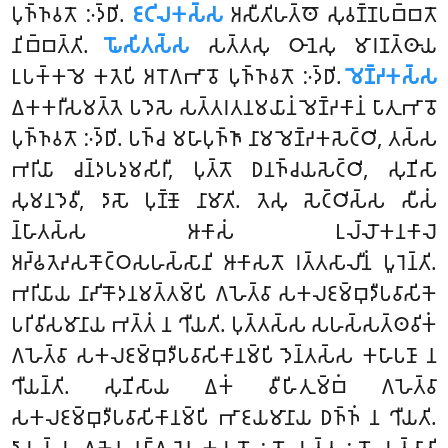
𑀧𑀼𑀜𑁆𑀜𑀯𑀢𑁄 𑀇𑀤𑁆𑀥𑀺.
𑀚𑀝𑀺𑀮𑀓𑀲𑁆𑀲
𑀅𑀲𑀻𑀢𑀺𑀳𑀢𑁆𑀣𑁄 𑀲𑀼𑀯𑀡𑁆𑀡𑀧𑀩𑁆𑀩𑀢𑁄
𑀦𑀺𑀩𑁆𑀩𑀢𑁆𑀢𑀺.
𑀖𑁄𑀲𑀺𑀢𑀲𑁆𑀲
𑀲𑀢𑁆𑀢𑀲𑀼 𑀞𑀸𑀦𑁂𑀲𑀼 𑀫𑀸𑀭𑀡𑀢𑁆𑀣𑀸𑀬
𑀉𑀧𑀓𑁆𑀓𑀫𑁂 𑀓𑀢𑁂𑀧𑀺 𑀅𑀭𑁄𑀕𑀪𑀸𑀯𑁄 𑀧𑀼𑀜𑁆𑀜𑀯𑀢𑁄 𑀇𑀤𑁆𑀥𑀺.
𑀫𑁂𑀡𑁆𑀟𑀓𑀲𑁆𑀲
𑀏𑀓𑀓𑀭𑀻𑀲𑀫𑀢𑁆𑀢𑁂 𑀧𑀤𑁂𑀲𑁂 𑀲𑀢𑁆𑀢𑀭𑀢𑀦𑀫𑀬𑀸𑀦𑀁 𑀫𑁂𑀡𑁆𑀟𑀓𑀸𑀦𑀁 𑀧𑀸𑀢𑀼𑀪𑀸𑀯𑁄
𑀧𑀼𑀜𑁆𑀜𑀯𑀢𑁄 𑀇𑀤𑁆𑀥𑀺. 𑀧𑀜𑁆𑀘 𑀫𑀳𑀸𑀧𑀼𑀜𑁆𑀜𑀸 𑀦𑀸𑀫 𑀫𑁂𑀡𑁆𑀟𑀓𑀲𑁂𑀝𑁆𑀞𑀺, 𑀢𑀲𑁆𑀲
𑀪𑀭𑀺𑀬𑀸 𑀘𑀦𑁆𑀤𑀧𑀤𑀼𑀫𑀲𑀺𑀭𑀻, 𑀧𑀼𑀢𑁆𑀢𑁄 𑀥𑀦𑀜𑁆𑀘𑀬𑀲𑁂𑀝𑁆𑀞𑀺, 𑀲𑀼𑀡𑀺𑀲𑀸
𑀲𑀼𑀫𑀦𑀤𑁂𑀯𑀻, 𑀤𑀸𑀲𑁄 𑀧𑀼𑀡𑁆𑀡𑁄 𑀦𑀸𑀫𑀸𑀢𑀺. 𑀢𑁂𑀲𑀼 𑀲𑁂𑀝𑁆𑀞𑀺𑀲𑁆𑀲 𑀲𑀻𑀲𑀁
𑀦𑁆𑀳𑀸𑀢𑀲𑁆𑀲 𑀆𑀓𑀸𑀲𑀁 𑀉𑀮𑁆𑀮𑁄𑀓𑀦𑀓𑀸𑀮𑁂
𑀅𑀟𑁆𑀠𑀢𑁂𑀴𑀲𑀓𑁄𑀝𑁆𑀞𑀲𑀳𑀲𑁆𑀲𑀸𑀦𑀺 𑀆𑀓𑀸𑀲𑀢𑁄 𑀭𑀢𑁆𑀢𑀲𑀸𑀮𑀻𑀦𑀁 𑀧𑀽𑀭𑁂𑀦𑁆𑀢𑀺.
𑀪𑀭𑀺𑀬𑀸𑀬 𑀦𑀸𑀴𑀺𑀓𑁄𑀤𑀦𑀫𑀢𑁆𑀢𑀫𑁆𑀧𑀺 𑀕𑀳𑁂𑀢𑁆𑀯𑀸 𑀲𑀓𑀮𑀚𑀫𑁆𑀩𑀼𑀤𑀻𑀧𑀯𑀸𑀲𑀺𑀓𑁂
𑀧𑀭𑀺𑀯𑀺𑀲𑀫𑀸𑀦𑀸𑀬 𑀪𑀢𑁆𑀢𑀁 𑀦 𑀔𑀻𑀬𑀢𑀺. 𑀧𑀼𑀢𑁆𑀢𑀲𑁆𑀲 𑀲𑀳𑀲𑁆𑀲𑀢𑁆𑀣𑀯𑀺𑀓𑀁
𑀕𑀳𑁂𑀢𑁆𑀯𑀸 𑀲𑀓𑀮𑀚𑀫𑁆𑀩𑀼𑀤𑀻𑀧𑀯𑀸𑀲𑀺𑀓𑀸𑀦𑀫𑁆𑀧𑀺 𑀤𑁂𑀦𑁆𑀢𑀲𑁆𑀲 𑀓𑀳𑀸𑀧𑀡𑀸 𑀦
𑀔𑀻𑀬𑀦𑁆𑀢𑀺. 𑀲𑀼𑀡𑀺𑀲𑀸𑀬 𑀏𑀓𑀁
𑀯𑀻𑀳𑀺𑀢𑀼𑀫𑁆𑀩𑀁 𑀕𑀳𑁂𑀢𑁆𑀯𑀸
𑀲𑀓𑀮𑀚𑀫𑁆𑀩𑀼𑀤𑀻𑀧𑀯𑀸𑀲𑀺𑀓𑀸𑀦𑀫𑁆𑀧𑀺 𑀪𑀸𑀚𑀬𑀫𑀸𑀦𑀸𑀬 𑀥𑀜𑁆𑀜𑀁 𑀦 𑀔𑀻𑀬𑀢𑀺.