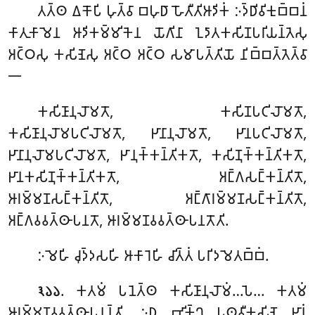
𑀢𑀢𑁆𑀣
𑀏𑀓𑁄𑀧𑀺 𑀳𑀼𑀢𑁆𑀯𑀸 𑀩𑀳𑀼𑀥𑀸 𑀳𑁄𑀢𑀻𑀢𑀺𑀆𑀤𑀺𑀓𑀁 𑀇𑀤𑁆𑀥𑀺𑀯𑀺𑀓𑀼𑀩𑁆𑀩𑀦𑀁
𑀓𑀸𑀢𑀼𑀓𑀸𑀫𑁂𑀦 𑀆𑀤𑀺𑀓𑀫𑁆𑀫𑀺𑀓𑁂𑀦 𑀬𑁄𑀕𑀺𑀦𑀸 𑀑𑀤𑀸𑀢𑀓𑀲𑀺𑀡𑀧𑀭𑀺𑀬𑀦𑁆𑀢𑁂𑀲𑀼
𑀅𑀝𑁆𑀞𑀲𑀼 𑀓𑀲𑀺𑀡𑁂𑀲𑀼 𑀅𑀝𑁆𑀞 𑀅𑀝𑁆𑀞 𑀲𑀫𑀸𑀧𑀢𑁆𑀢𑀺𑀬𑁄 𑀦𑀺𑀩𑁆𑀩𑀢𑁆𑀢𑁂𑀢𑁆𑀯𑀸
𑁋
𑀓𑀲𑀺𑀡𑀸𑀦𑀼𑀮𑁄𑀫𑀢𑁄, 𑀓𑀲𑀺𑀡𑀧𑀝𑀺𑀮𑁄𑀫𑀢𑁄,
𑀓𑀲𑀺𑀡𑀸𑀦𑀼𑀮𑁄𑀫𑀧𑀝𑀺𑀮𑁄𑀫𑀢𑁄, 𑀛𑀸𑀦𑀸𑀦𑀼𑀮𑁄𑀫𑀢𑁄, 𑀛𑀸𑀦𑀧𑀝𑀺𑀮𑁄𑀫𑀢𑁄,
𑀛𑀸𑀦𑀸𑀦𑀼𑀮𑁄𑀫𑀧𑀝𑀺𑀮𑁄𑀫𑀢𑁄, 𑀛𑀸𑀦𑀼𑀓𑁆𑀓𑀦𑁆𑀢𑀺𑀓𑀢𑁄, 𑀓𑀲𑀺𑀡𑀼𑀓𑁆𑀓𑀦𑁆𑀢𑀺𑀓𑀢𑁄,
𑀛𑀸𑀦𑀓𑀲𑀺𑀡𑀼𑀓𑁆𑀓𑀦𑁆𑀢𑀺𑀓𑀢𑁄, 𑀅𑀗𑁆𑀕𑀲𑀗𑁆𑀓𑀦𑁆𑀢𑀺𑀢𑁄,
𑀆𑀭𑀫𑁆𑀫𑀡𑀲𑀗𑁆𑀓𑀦𑁆𑀢𑀺𑀢𑁄, 𑀅𑀗𑁆𑀕𑀸𑀭𑀫𑁆𑀫𑀡𑀲𑀗𑁆𑀓𑀦𑁆𑀢𑀺𑀢𑁄,
𑀅𑀗𑁆𑀕𑀯𑀯𑀢𑁆𑀣𑀸𑀧𑀦𑀢𑁄, 𑀆𑀭𑀫𑁆𑀫𑀡𑀯𑀯𑀢𑁆𑀣𑀸𑀧𑀦𑀢𑁄𑀢𑀺.
𑀇𑀫𑁂𑀳𑀺 𑀘𑀼𑀤𑁆𑀤𑀲𑀳𑀺 𑀆𑀓𑀸𑀭𑁂𑀳𑀺 𑀘𑀺𑀢𑁆𑀢𑀁 𑀧𑀭𑀺𑀤𑀫𑁂𑀢𑀩𑁆𑀩𑀁.
. 𑀓𑀢𑀫𑀁 𑀧𑀦𑁂𑀢𑁆𑀣 𑀓𑀲𑀺𑀡𑀸𑀦𑀼𑀮𑁄𑀫𑀁…𑀧𑁂… 𑀓𑀢𑀫𑀁
𑁩𑁬𑁬
𑀆𑀭𑀫𑁆𑀫𑀡𑀯𑀯𑀢𑁆𑀣𑀸𑀧𑀦𑀦𑁆𑀢𑀺. 𑀇𑀥 𑀪𑀺𑀓𑁆𑀔𑀼 𑀧𑀣𑀯𑀻𑀓𑀲𑀺𑀡𑁂 𑀛𑀸𑀦𑀁