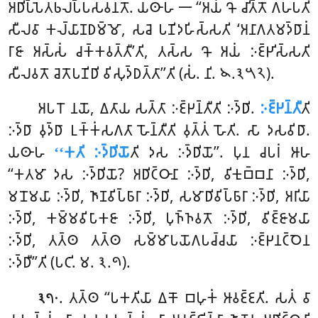
𑀅𑀥𑀺𑀧𑁆𑀧𑁂𑀢𑀨𑀮𑀧𑁆𑀧𑀲𑀯𑀦𑀢𑁄. 𑀬𑀣𑀸𑀳 𑁋 ‘‘𑀅𑀬𑀁 𑀔𑁄 𑀘𑀺𑀢𑁆𑀢𑁄 𑀕𑀳𑀧𑀢𑀺
𑀲𑀻𑀮𑀯𑀸 𑀓𑀮𑁆𑀬𑀸𑀡𑀥𑀫𑁆𑀫𑁄, 𑀲𑀘𑁂 𑀧𑀡𑀺𑀤𑀳𑀺𑀲𑁆𑀲𑀢𑀺 ‘𑀅𑀦𑀸𑀕𑀢𑀫𑀤𑁆𑀥𑀸𑀦𑀁
𑀭𑀸𑀚𑀸 𑀅𑀲𑁆𑀲𑀁 𑀘𑀓𑁆𑀓𑀯𑀢𑁆𑀢𑀻’𑀢𑀺, 𑀢𑀲𑁆𑀲 𑀔𑁄 𑀅𑀬𑀁 𑀇𑀚𑁆𑀛𑀺𑀲𑁆𑀲𑀢𑀺
𑀲𑀻𑀮𑀯𑀢𑁄 𑀘𑁂𑀢𑁄𑀧𑀡𑀺𑀥𑀺 𑀯𑀺𑀲𑀼𑀤𑁆𑀥𑀢𑁆𑀢𑀸’’𑀢𑀺 (𑀲𑀁. 𑀦𑀺. 𑁪.𑁩𑁫𑁨).
𑀅𑀧𑀭𑁄 𑀦𑀬𑁄, 𑀏𑀢𑀸𑀬 𑀲𑀢𑁆𑀢𑀸 𑀇𑀚𑁆𑀛𑀦𑁆𑀢𑀻𑀢𑀺 𑀇𑀤𑁆𑀥𑀺.
𑀇𑀚𑁆𑀛𑀦𑁆𑀢𑀻
𑀢𑀺
𑀇𑀤𑁆𑀥𑀸 𑀯𑀼𑀤𑁆𑀥𑀸 𑀉𑀓𑁆𑀓𑀁𑀲𑀕𑀢𑀸 𑀳𑁄𑀦𑁆𑀢𑀻𑀢𑀺
𑀯𑀼𑀢𑁆𑀢𑀁 𑀳𑁄𑀢𑀺. 𑀲𑀸 𑀤𑀲𑀯𑀺𑀥𑀸.
𑀬𑀣𑀸𑀳
‘‘𑀓𑀢𑀺 𑀇𑀤𑁆𑀥𑀺𑀬𑁄
𑀢𑀺 𑀤𑀲 𑀇𑀤𑁆𑀥𑀺𑀬𑁄’’. 𑀧𑀼𑀦 𑀘𑀧𑀭𑀁 𑀆𑀳
‘‘𑀓𑀢𑀫𑀸 𑀤𑀲 𑀇𑀤𑁆𑀥𑀺𑀬𑁄
? 𑀅𑀥𑀺𑀝𑁆𑀞𑀸𑀦𑀸 𑀇𑀤𑁆𑀥𑀺, 𑀯𑀺𑀓𑀼𑀩𑁆𑀩𑀦𑀸 𑀇𑀤𑁆𑀥𑀺,
𑀫𑀦𑁄𑀫𑀬𑀸 𑀇𑀤𑁆𑀥𑀺, 𑀜𑀸𑀡𑀯𑀺𑀧𑁆𑀨𑀸𑀭𑀸 𑀇𑀤𑁆𑀥𑀺, 𑀲𑀫𑀸𑀥𑀺𑀯𑀺𑀧𑁆𑀨𑀸𑀭𑀸 𑀇𑀤𑁆𑀥𑀺, 𑀅𑀭𑀺𑀬𑀸
𑀇𑀤𑁆𑀥𑀺, 𑀓𑀫𑁆𑀫𑀯𑀺𑀧𑀸𑀓𑀚𑀸 𑀇𑀤𑁆𑀥𑀺, 𑀧𑀼𑀜𑁆𑀜𑀯𑀢𑁄 𑀇𑀤𑁆𑀥𑀺, 𑀯𑀺𑀚𑁆𑀚𑀸𑀫𑀬𑀸
𑀇𑀤𑁆𑀥𑀺, 𑀢𑀢𑁆𑀣 𑀢𑀢𑁆𑀣 𑀲𑀫𑁆𑀫𑀸𑀧𑀬𑁄𑀕𑀧𑀘𑁆𑀘𑀬𑀸 𑀇𑀚𑁆𑀛𑀦𑀝𑁆𑀞𑁂𑀦
𑀇𑀤𑁆𑀥𑀻’’𑀢𑀺 (𑀧𑀝𑀺. 𑀫. 𑁩.𑁯).
. 𑀢𑀢𑁆𑀣 ‘‘𑀧𑀓𑀢𑀺𑀬𑀸 𑀏𑀓𑁄 𑀩𑀳𑀼𑀓𑀁 𑀆𑀯𑀚𑁆𑀚𑀢𑀺. 𑀲𑀢𑀁 𑀯𑀸
𑁩𑁭𑁦