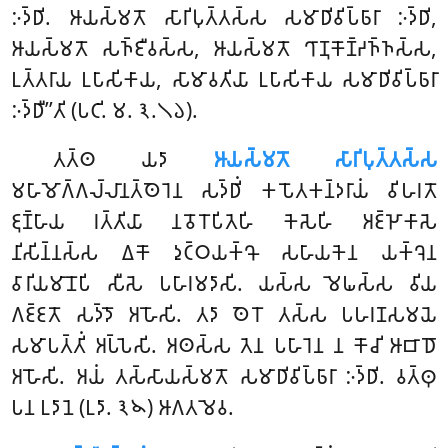
𑀇𑀤𑁆𑀥𑀺. 𑀆𑀬𑀲𑁆𑀫𑀢𑁄 𑀲𑀸𑀭𑀺𑀧𑀼𑀢𑁆𑀢𑀲𑁆𑀲 𑀲𑀫𑀸𑀥𑀺𑀯𑀺𑀧𑁆𑀨𑀸𑀭𑀸 𑀇𑀤𑁆𑀥𑀺,
𑀆𑀬𑀲𑁆𑀫𑀢𑁄 𑀲𑀜𑁆𑀚𑀻𑀯𑀲𑁆𑀲, 𑀆𑀬𑀲𑁆𑀫𑀢𑁄 𑀔𑀸𑀡𑀼𑀓𑁄𑀡𑁆𑀟𑀜𑁆𑀜𑀲𑁆𑀲,
𑀉𑀢𑁆𑀢𑀭𑀸𑀬 𑀉𑀧𑀸𑀲𑀺𑀓𑀸𑀬, 𑀲𑀸𑀫𑀸𑀯𑀢𑀺𑀬𑀸 𑀉𑀧𑀸𑀲𑀺𑀓𑀸𑀬 𑀲𑀫𑀸𑀥𑀺𑀯𑀺𑀧𑁆𑀨𑀸𑀭𑀸
𑀇𑀤𑁆𑀥𑀻’’𑀢𑀺 (𑀧𑀝𑀺. 𑀫. 𑁩.𑁧𑁬).
𑀢𑀢𑁆𑀣 𑀬𑀤𑀸
𑀆𑀬𑀲𑁆𑀫𑀢𑁄 𑀲𑀸𑀭𑀺𑀧𑀼𑀢𑁆𑀢𑀲𑁆𑀲
𑀫𑀳𑀸𑀫𑁄𑀕𑁆𑀕𑀮𑁆𑀮𑀸𑀦𑀢𑁆𑀣𑁂𑀭𑁂𑀦 𑀲𑀤𑁆𑀥𑀺𑀁 𑀓𑀧𑁄𑀢𑀓𑀦𑁆𑀤𑀭𑀸𑀬𑀁 𑀯𑀺𑀳𑀭𑀢𑁄
𑀚𑀼𑀡𑁆𑀳𑀸𑀬 𑀭𑀢𑁆𑀢𑀺𑀬𑀸 𑀦𑀯𑁄𑀭𑁄𑀧𑀺𑀢𑁂𑀳𑀺 𑀓𑁂𑀲𑁂𑀳𑀺 𑀅𑀚𑁆𑀛𑁄𑀓𑀸𑀲𑁂
𑀦𑀺𑀲𑀺𑀦𑁆𑀦𑀲𑁆𑀲 𑀏𑀓𑁄 𑀤𑀼𑀝𑁆𑀞𑀬𑀓𑁆𑀔𑁄 𑀲𑀳𑀸𑀬𑀓𑁂𑀦 𑀬𑀓𑁆𑀔𑁂𑀦
𑀯𑀸𑀭𑀺𑀬𑀫𑀸𑀦𑁄𑀧𑀺 𑀲𑀻𑀲𑁂 𑀧𑀳𑀸𑀭𑀫𑀤𑀸𑀲𑀺. 𑀬𑀲𑁆𑀲 𑀫𑁂𑀖𑀲𑁆𑀲 𑀯𑀺𑀬
𑀕𑀚𑁆𑀚𑀢𑁄
𑀲𑀤𑁆𑀤𑁄 𑀅𑀳𑁄𑀲𑀺. 𑀢𑀤𑀸 𑀣𑁂𑀭𑁄 𑀢𑀲𑁆𑀲 𑀧𑀳𑀭𑀡𑀲𑀫𑀬𑁂
𑀲𑀫𑀸𑀧𑀢𑁆𑀢𑀺𑀁 𑀅𑀧𑁆𑀧𑁂𑀲𑀺. 𑀅𑀣𑀲𑁆𑀲 𑀢𑁂𑀦 𑀧𑀳𑀸𑀭𑁂𑀦 𑀦 𑀓𑁄𑀘𑀺 𑀆𑀩𑀸𑀥𑁄
𑀅𑀳𑁄𑀲𑀺
. 𑀅𑀬𑀁 𑀢𑀲𑁆𑀲𑀸𑀬𑀲𑁆𑀫𑀢𑁄 𑀲𑀫𑀸𑀥𑀺𑀯𑀺𑀧𑁆𑀨𑀸𑀭𑀸 𑀇𑀤𑁆𑀥𑀺. 𑀯𑀢𑁆𑀣𑀼
𑀧𑀦 𑀉𑀤𑀸𑀦𑁂 (𑀉𑀤𑀸. 𑁩𑁪) 𑀆𑀕𑀢𑀫𑁂𑀯.