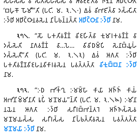
𑀲𑀳𑀲𑁆𑀲𑀁 𑀯𑀸 𑀲𑀢𑀲𑀳𑀲𑁆𑀲𑀁 𑀯𑀸 𑀆𑀯𑀚𑁆𑀚𑀺𑀢𑁆𑀯𑀸 𑀜𑀸𑀡𑁂𑀦 𑀅𑀥𑀺𑀝𑁆𑀞𑀸𑀢𑀺
‘𑀩𑀳𑀼𑀓𑁄 𑀳𑁄𑀫𑀻’’’𑀢𑀺 (𑀧𑀝𑀺. 𑀫. 𑁩.𑁧𑁦) 𑀏𑀯𑀁 𑀯𑀺𑀪𑀚𑀺𑀢𑁆𑀯𑀸 𑀤𑀲𑁆𑀲𑀺𑀢𑀸
𑀇𑀤𑁆𑀥𑀺 𑀅𑀥𑀺𑀝𑁆𑀞𑀸𑀦𑀯𑀲𑁂𑀦 𑀦𑀺𑀧𑁆𑀨𑀦𑁆𑀦𑀢𑁆𑀢𑀸
𑀅𑀥𑀺𑀝𑁆𑀞𑀸𑀦𑀸 𑀇𑀤𑁆𑀥𑀺
𑀦𑀸𑀫.
. ‘‘𑀲𑁄 𑀧𑀓𑀢𑀺𑀯𑀡𑁆𑀡𑀁 𑀯𑀺𑀚𑀳𑀺𑀢𑁆𑀯𑀸 𑀓𑀼𑀫𑀸𑀭𑀓𑀯𑀡𑁆𑀡𑀁 𑀯𑀸
𑁩𑁭𑁧
𑀤𑀲𑁆𑀲𑁂𑀢𑀺 𑀦𑀸𑀕𑀯𑀡𑁆𑀡𑀁 𑀯𑀸…𑀧𑁂… 𑀯𑀺𑀯𑀺𑀥𑀫𑁆𑀧𑀺 𑀲𑁂𑀦𑀸𑀩𑁆𑀬𑀽𑀳𑀁
𑀤𑀲𑁆𑀲𑁂𑀢𑀻’’𑀢𑀺 (𑀧𑀝𑀺. 𑀫. 𑁩.𑁧𑁩) 𑀏𑀯𑀁 𑀆𑀕𑀢𑀸 𑀇𑀤𑁆𑀥𑀺
𑀧𑀓𑀢𑀺𑀯𑀡𑁆𑀡𑀯𑀺𑀚𑀳𑀦𑀯𑀺𑀓𑀸𑀭𑀯𑀲𑁂𑀦 𑀧𑀯𑀢𑁆𑀢𑀢𑁆𑀢𑀸
𑀯𑀺𑀓𑀼𑀩𑁆𑀩𑀦𑀸 𑀇𑀤𑁆𑀥𑀺
𑀦𑀸𑀫.
. ‘‘𑀇𑀥 𑀪𑀺𑀓𑁆𑀔𑀼 𑀇𑀫𑀫𑁆𑀳𑀸 𑀓𑀸𑀬𑀸 𑀅𑀜𑁆𑀜𑀁 𑀓𑀸𑀬𑀁
𑁩𑁭𑁨
𑀅𑀪𑀺𑀦𑀺𑀫𑁆𑀫𑀺𑀦𑀸𑀢𑀺 𑀭𑀽𑀧𑀺𑀁 𑀫𑀦𑁄𑀫𑀬’’𑀦𑁆𑀢𑀺 (𑀧𑀝𑀺. 𑀫. 𑁩.𑁧𑁪) 𑀇𑀫𑀺𑀦𑀸
𑀦𑀬𑁂𑀦 𑀆𑀕𑀢𑀸 𑀇𑀤𑁆𑀥𑀺 𑀲𑀭𑀻𑀭𑀩𑁆𑀪𑀦𑁆𑀢𑀭𑁂 𑀅𑀜𑁆𑀜𑀲𑁆𑀲𑁂𑀯
𑀫𑀦𑁄𑀫𑀬𑀲𑁆𑀲 𑀲𑀭𑀻𑀭𑀲𑁆𑀲 𑀦𑀺𑀧𑁆𑀨𑀢𑁆𑀢𑀺𑀯𑀲𑁂𑀦 𑀧𑀯𑀢𑁆𑀢𑀢𑁆𑀢𑀸
𑀫𑀦𑁄𑀫𑀬𑀸 𑀇𑀤𑁆𑀥𑀺
𑀦𑀸𑀫.