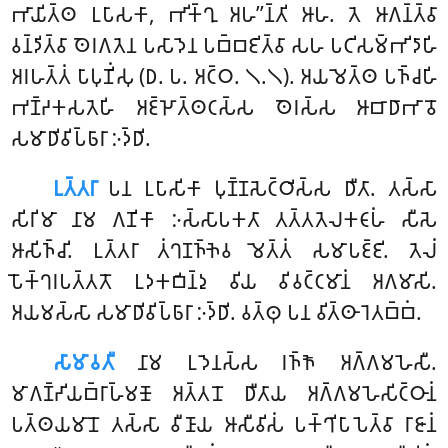
𑀪𑀸𑀬𑀺𑀢𑁆𑀣 𑀉𑀧𑀸𑀲𑀓𑀸, 𑀪𑀺𑀓𑁆𑀔𑀼 𑀅𑀳’’𑀦𑁆𑀢𑀺 𑀆𑀳. 𑀢𑁂 𑀆𑀕𑀦𑁆𑀢𑁆𑀯𑀸
𑀯𑀦𑁆𑀤𑀺𑀢𑁆𑀯𑀸 𑀣𑁂𑀭𑀕𑀢𑁂𑀦 𑀧𑀲𑀸𑀤𑁂𑀦 𑀧𑀩𑁆𑀩𑀚𑀺𑀢𑁆𑀯𑀸 𑀲𑀳 𑀧𑀝𑀺𑀲𑀫𑁆𑀪𑀺𑀤𑀸𑀳𑀺
𑀅𑀭𑀳𑀢𑁆𑀢𑀁 𑀧𑀸𑀧𑀼𑀡𑀺𑀁𑀲𑀼 (𑀥. 𑀧. 𑀅𑀝𑁆𑀞. 𑁧.𑁧). 𑀅𑀬𑀫𑁂𑀢𑁆𑀣 𑀧𑀜𑁆𑀘𑀳𑀺
𑀪𑀡𑁆𑀟𑀓𑀲𑀢𑁂𑀳𑀺 𑀅𑀚𑁆𑀛𑁄𑀢𑁆𑀣𑀝𑀲𑁆𑀲 𑀣𑁂𑀭𑀲𑁆𑀲 𑀆𑀩𑀸𑀥𑀸𑀪𑀸𑀯𑁄
𑀲𑀫𑀸𑀥𑀺𑀯𑀺𑀧𑁆𑀨𑀸𑀭𑀸 𑀇𑀤𑁆𑀥𑀺.
𑀉𑀢𑁆𑀢𑀭𑀸
𑀧𑀦 𑀉𑀧𑀸𑀲𑀺𑀓𑀸 𑀧𑀼𑀡𑁆𑀡𑀲𑁂𑀝𑁆𑀞𑀺𑀲𑁆𑀲 𑀥𑀻𑀢𑀸. 𑀢𑀲𑁆𑀲𑀸
𑀲𑀺𑀭𑀺𑀫𑀸 𑀦𑀸𑀫 𑀕𑀡𑀺𑀓𑀸 𑀇𑀲𑁆𑀲𑀸𑀧𑀓𑀢𑀸 𑀢𑀢𑁆𑀢𑀢𑁂𑀮𑀓𑀝𑀸𑀳𑀁 𑀲𑀻𑀲𑁂
𑀆𑀲𑀺𑀜𑁆𑀘𑀺. 𑀉𑀢𑁆𑀢𑀭𑀸 𑀢𑀁𑀔𑀡𑀜𑁆𑀜𑁂𑀯 𑀫𑁂𑀢𑁆𑀢𑀁 𑀲𑀫𑀸𑀧𑀚𑁆𑀚𑀺. 𑀢𑁂𑀮𑀁
𑀧𑁄𑀓𑁆𑀔𑀭𑀧𑀢𑁆𑀢𑀢𑁄 𑀉𑀤𑀓𑀩𑀺𑀦𑁆𑀤𑀼 𑀯𑀺𑀬 𑀯𑀺𑀯𑀝𑁆𑀝𑀫𑀸𑀦𑀁 𑀅𑀕𑀫𑀸𑀲𑀺.
𑀅𑀬𑀫𑀲𑁆𑀲𑀸 𑀲𑀫𑀸𑀥𑀺𑀯𑀺𑀧𑁆𑀨𑀸𑀭𑀸 𑀇𑀤𑁆𑀥𑀺. 𑀯𑀢𑁆𑀣𑀼 𑀧𑀦 𑀯𑀺𑀢𑁆𑀣𑀸𑀭𑁂𑀢𑀩𑁆𑀩𑀁.
𑀲𑀸𑀫𑀸𑀯𑀢𑀻
𑀦𑀸𑀫 𑀉𑀤𑁂𑀦𑀲𑁆𑀲 𑀭𑀜𑁆𑀜𑁄 𑀅𑀕𑁆𑀕𑀫𑀳𑁂𑀲𑀻.
𑀫𑀸𑀕𑀡𑁆𑀟𑀺𑀬𑀩𑁆𑀭𑀸𑀳𑁆𑀫𑀡𑁄 𑀅𑀢𑁆𑀢𑀦𑁄 𑀥𑀻𑀢𑀸𑀬 𑀅𑀕𑁆𑀕𑀫𑀳𑁂𑀲𑀺𑀝𑁆𑀞𑀸𑀦𑀁
𑀧𑀢𑁆𑀣𑀬𑀫𑀸𑀦𑁄 𑀢𑀲𑁆𑀲𑀸 𑀯𑀻𑀡𑀸𑀬 𑀆𑀲𑀻𑀯𑀺𑀲𑀁
𑀧𑀓𑁆𑀔𑀺𑀧𑀸𑀧𑁂𑀢𑁆𑀯𑀸 𑀭𑀸𑀚𑀸𑀦𑀁