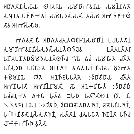
𑀅𑀥𑀺𑀕𑀢𑀸𑀦𑀺𑀲𑀁𑀲𑀸𑀬 𑀣𑀺𑀭𑀢𑀭𑀸𑀬 𑀲𑀫𑀸𑀥𑀺𑀪𑀸𑀯𑀦𑀸𑀬 𑀲𑀫𑀦𑁆𑀦𑀸𑀕𑀢𑁄
𑀲𑀼𑀔𑁂𑀦𑁂𑀯 𑀧𑀜𑁆𑀜𑀸𑀪𑀸𑀯𑀦𑀁 𑀲𑀫𑁆𑀧𑀸𑀤𑁂𑀲𑁆𑀲𑀢𑀺. 𑀢𑀲𑁆𑀫𑀸 𑀅𑀪𑀺𑀜𑁆𑀜𑀸𑀓𑀣𑀁
𑀢𑀸𑀯 𑀆𑀭𑀪𑀺𑀲𑁆𑀲𑀸𑀫.
𑀪𑀕𑀯𑀢𑀸 𑀳𑀺 𑀅𑀥𑀺𑀕𑀢𑀘𑀢𑀼𑀢𑁆𑀣𑀚𑁆𑀛𑀸𑀦𑀲𑀫𑀸𑀥𑀻𑀦𑀁 𑀓𑀼𑀮𑀧𑀼𑀢𑁆𑀢𑀸𑀦𑀁
𑀲𑀫𑀸𑀥𑀺𑀪𑀸𑀯𑀦𑀸𑀦𑀺𑀲𑀁𑀲𑀤𑀲𑁆𑀲𑀦𑀢𑁆𑀣𑀜𑁆𑀘𑁂𑀯 𑀉𑀢𑁆𑀢𑀭𑀼𑀢𑁆𑀢𑀭𑀺
𑀧𑀡𑀻𑀢𑀧𑀡𑀻𑀢𑀥𑀫𑁆𑀫𑀤𑁂𑀲𑀦𑀢𑁆𑀣𑀜𑁆𑀘
‘‘𑀲𑁄 𑀏𑀯𑀁 𑀲𑀫𑀸𑀳𑀺𑀢𑁂 𑀘𑀺𑀢𑁆𑀢𑁂
𑀧𑀭𑀺𑀲𑀼𑀤𑁆𑀥𑁂 𑀧𑀭𑀺𑀬𑁄𑀤𑀸𑀢𑁂 𑀅𑀦𑀗𑁆𑀕𑀡𑁂 𑀯𑀺𑀕𑀢𑀽𑀧𑀓𑁆𑀓𑀺𑀮𑁂𑀲𑁂 𑀫𑀼𑀤𑀼𑀪𑀽𑀢𑁂
𑀓𑀫𑁆𑀫𑀦𑀺𑀬𑁂 𑀞𑀺𑀢𑁂 𑀆𑀦𑁂𑀜𑁆𑀚𑀧𑁆𑀧𑀢𑁆𑀢𑁂 𑀇𑀤𑁆𑀥𑀺𑀯𑀺𑀥𑀸𑀬 𑀘𑀺𑀢𑁆𑀢𑀁
𑀅𑀪𑀺𑀦𑀻𑀳𑀭𑀢𑀺 𑀅𑀪𑀺𑀦𑀺𑀦𑁆𑀦𑀸𑀫𑁂𑀢𑀺. 𑀲𑁄 𑀅𑀦𑁂𑀓𑀯𑀺𑀳𑀺𑀢𑀁 𑀇𑀤𑁆𑀥𑀺𑀯𑀺𑀥𑀁
𑀧𑀘𑁆𑀘𑀦𑀼𑀪𑁄𑀢𑀺 𑀏𑀓𑁄𑀧𑀺 𑀳𑀼𑀢𑁆𑀯𑀸 𑀩𑀳𑀼𑀥𑀸 𑀳𑁄𑀢𑀻’’𑀢𑀺𑀆𑀤𑀺𑀦𑀸 (𑀤𑀻. 𑀦𑀺.
𑁧.𑁨𑁩𑁮) 𑀦𑀬𑁂𑀦 𑀇𑀤𑁆𑀥𑀺𑀯𑀺𑀥𑀁, 𑀤𑀺𑀩𑁆𑀩𑀲𑁄𑀢𑀥𑀸𑀢𑀼𑀜𑀸𑀡𑀁, 𑀘𑁂𑀢𑁄𑀧𑀭𑀺𑀬𑀜𑀸𑀡𑀁,
𑀧𑀼𑀩𑁆𑀩𑁂𑀦𑀺𑀯𑀸𑀲𑀸𑀦𑀼𑀲𑁆𑀲𑀢𑀺𑀜𑀸𑀡𑀁, 𑀲𑀢𑁆𑀢𑀸𑀦𑀁 𑀘𑀼𑀢𑀽𑀧𑀧𑀸𑀢𑁂 𑀜𑀸𑀡𑀦𑁆𑀢𑀺 𑀧𑀜𑁆𑀘
𑀮𑁄𑀓𑀺𑀓𑀸𑀪𑀺𑀜𑁆𑀜𑀸 𑀯𑀼𑀢𑁆𑀢𑀸.