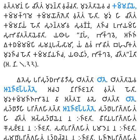
𑀯𑀢𑁆𑀢𑀫𑀸𑀦𑀁 𑀳𑀺 𑀘𑀺𑀢𑁆𑀢𑀁 𑀫𑀼𑀤𑀼𑀦𑁆𑀢𑀺 𑀯𑀼𑀘𑁆𑀘𑀢𑀺. 𑀫𑀼𑀤𑀼𑀢𑁆𑀢𑀸𑀬𑁂𑀯 𑀘
𑀓𑀫𑁆𑀫𑀦𑀺𑀬𑁂,
𑀓𑀫𑁆𑀫𑀓𑁆𑀔𑀫𑁂 𑀓𑀫𑁆𑀫𑀬𑁄𑀕𑁆𑀕𑁂𑀢𑀺 𑀯𑀼𑀢𑁆𑀢𑀁 𑀳𑁄𑀢𑀺. 𑀫𑀼𑀤𑀼𑀁 𑀳𑀺 𑀘𑀺𑀢𑁆𑀢𑀁
𑀓𑀫𑁆𑀫𑀦𑀺𑀬𑀁 𑀳𑁄𑀢𑀺 𑀲𑀼𑀤𑀦𑁆𑀢𑀫𑀺𑀯 𑀲𑀼𑀯𑀡𑁆𑀡𑀁, 𑀢𑀜𑁆𑀘 𑀉𑀪𑀬𑀫𑁆𑀧𑀺
𑀲𑀼𑀪𑀸𑀯𑀺𑀢𑀢𑁆𑀢𑀸𑀬𑁂𑀯𑀸𑀢𑀺. 𑀬𑀣𑀸𑀳 ‘‘𑀦𑀸𑀳𑀁, 𑀪𑀺𑀓𑁆𑀔𑀯𑁂, 𑀅𑀜𑁆𑀜𑀁
𑀏𑀓𑀥𑀫𑁆𑀫𑀫𑁆𑀧𑀺 𑀲𑀫𑀦𑀼𑀧𑀲𑁆𑀲𑀸𑀫𑀺, 𑀬𑀁 𑀏𑀯𑀁 𑀪𑀸𑀯𑀺𑀢𑀁 𑀩𑀳𑀼𑀮𑀻𑀓𑀢𑀁
𑀫𑀼𑀤𑀼𑀜𑁆𑀘 𑀳𑁄𑀢𑀺 𑀓𑀫𑁆𑀫𑀦𑀺𑀬𑀜𑁆𑀘, 𑀬𑀣𑀬𑀺𑀤𑀁, 𑀪𑀺𑀓𑁆𑀔𑀯𑁂, 𑀘𑀺𑀢𑁆𑀢’’𑀦𑁆𑀢𑀺
(𑀅. 𑀦𑀺. 𑁧.𑁨𑁨).
𑀏𑀢𑁂𑀲𑀼 𑀧𑀭𑀺𑀲𑀼𑀤𑁆𑀥𑀪𑀸𑀯𑀸𑀤𑀻𑀲𑀼 𑀞𑀺𑀢𑀢𑁆𑀢𑀸
𑀞𑀺𑀢𑁂
. 𑀞𑀺𑀢𑀢𑁆𑀢𑀸𑀬𑁂𑀯
𑀆𑀦𑁂𑀜𑁆𑀚𑀧𑁆𑀧𑀢𑁆𑀢𑁂,
𑀅𑀘𑀮𑁂 𑀦𑀺𑀭𑀺𑀜𑁆𑀚𑀦𑁂𑀢𑀺 𑀯𑀼𑀢𑁆𑀢𑀁 𑀳𑁄𑀢𑀺.
𑀫𑀼𑀤𑀼𑀓𑀫𑁆𑀫𑀜𑁆𑀜𑀪𑀸𑀯𑁂𑀦 𑀯𑀸 𑀅𑀢𑁆𑀢𑀦𑁄 𑀯𑀲𑁂 𑀞𑀺𑀢𑀢𑁆𑀢𑀸
𑀞𑀺𑀢𑁂
.
𑀲𑀤𑁆𑀥𑀸𑀤𑀻𑀳𑀺 𑀧𑀭𑀺𑀕𑁆𑀕𑀳𑀺𑀢𑀢𑁆𑀢𑀸
𑀆𑀦𑁂𑀜𑁆𑀚𑀧𑁆𑀧𑀢𑁆𑀢𑁂
. 𑀲𑀤𑁆𑀥𑀸𑀧𑀭𑀺𑀕𑁆𑀕𑀳𑀺𑀢𑀁
𑀳𑀺 𑀘𑀺𑀢𑁆𑀢𑀁 𑀅𑀲𑁆𑀲𑀤𑁆𑀥𑀺𑀬𑁂𑀦 𑀦 𑀇𑀜𑁆𑀚𑀢𑀺. 𑀯𑀻𑀭𑀺𑀬𑀧𑀭𑀺𑀕𑁆𑀕𑀳𑀺𑀢𑀁
𑀓𑁄𑀲𑀚𑁆𑀚𑁂𑀦 𑀦 𑀇𑀜𑁆𑀚𑀢𑀺. 𑀲𑀢𑀺𑀧𑀭𑀺𑀕𑁆𑀕𑀳𑀺𑀢𑀁 𑀧𑀫𑀸𑀤𑁂𑀦 𑀦 𑀇𑀜𑁆𑀚𑀢𑀺.
𑀲𑀫𑀸𑀥𑀺𑀧𑀭𑀺𑀕𑁆𑀕𑀳𑀺𑀢𑀁 𑀉𑀤𑁆𑀥𑀘𑁆𑀘𑁂𑀦 𑀦 𑀇𑀜𑁆𑀚𑀢𑀺
. 𑀧𑀜𑁆𑀜𑀸𑀧𑀭𑀺𑀕𑁆𑀕𑀳𑀺𑀢𑀁