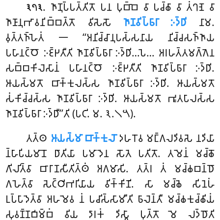
. 𑀜𑀸𑀡𑀼𑀧𑁆𑀧𑀢𑁆𑀢𑀺𑀢𑁄 𑀧𑀦 𑀧𑀼𑀩𑁆𑀩𑁂 𑀯𑀸 𑀧𑀘𑁆𑀙𑀸 𑀯𑀸 𑀢𑀁𑀔𑀡𑁂 𑀯𑀸
𑁩𑁭𑁩
𑀜𑀸𑀡𑀸𑀦𑀼𑀪𑀸𑀯𑀦𑀺𑀩𑁆𑀩𑀢𑁆𑀢𑁄 𑀯𑀺𑀲𑁂𑀲𑁄
𑀜𑀸𑀡𑀯𑀺𑀧𑁆𑀨𑀸𑀭𑀸 𑀇𑀤𑁆𑀥𑀺
𑀦𑀸𑀫.
𑀯𑀼𑀢𑁆𑀢𑀜𑁆𑀳𑁂𑀢𑀁 𑁋 ‘‘𑀅𑀦𑀺𑀘𑁆𑀘𑀸𑀦𑀼𑀧𑀲𑁆𑀲𑀦𑀸𑀬 𑀦𑀺𑀘𑁆𑀘𑀲𑀜𑁆𑀜𑀸𑀬
𑀧𑀳𑀸𑀦𑀝𑁆𑀞𑁄 𑀇𑀚𑁆𑀛𑀢𑀻𑀢𑀺 𑀜𑀸𑀡𑀯𑀺𑀧𑁆𑀨𑀸𑀭𑀸 𑀇𑀤𑁆𑀥𑀺…𑀧𑁂… 𑀅𑀭𑀳𑀢𑁆𑀢𑀫𑀕𑁆𑀕𑁂𑀦
𑀲𑀩𑁆𑀩𑀓𑀺𑀮𑁂𑀲𑀸𑀦𑀁 𑀧𑀳𑀸𑀦𑀝𑁆𑀞𑁄 𑀇𑀚𑁆𑀛𑀢𑀻𑀢𑀺 𑀜𑀸𑀡𑀯𑀺𑀧𑁆𑀨𑀸𑀭𑀸 𑀇𑀤𑁆𑀥𑀺.
𑀆𑀬𑀲𑁆𑀫𑀢𑁄 𑀩𑀸𑀓𑁆𑀓𑀼𑀮𑀲𑁆𑀲 𑀜𑀸𑀡𑀯𑀺𑀧𑁆𑀨𑀸𑀭𑀸 𑀇𑀤𑁆𑀥𑀺. 𑀆𑀬𑀲𑁆𑀫𑀢𑁄
𑀲𑀁𑀓𑀺𑀘𑁆𑀘𑀲𑁆𑀲 𑀜𑀸𑀡𑀯𑀺𑀧𑁆𑀨𑀸𑀭𑀸 𑀇𑀤𑁆𑀥𑀺. 𑀆𑀬𑀲𑁆𑀫𑀢𑁄 𑀪𑀽𑀢𑀧𑀸𑀮𑀲𑁆𑀲
𑀜𑀸𑀡𑀯𑀺𑀧𑁆𑀨𑀸𑀭𑀸 𑀇𑀤𑁆𑀥𑀻’’𑀢𑀺 (𑀧𑀝𑀺. 𑀫. 𑁩.𑁧𑁫).
𑀢𑀢𑁆𑀣
𑀆𑀬𑀲𑁆𑀫𑀸 𑀩𑀸𑀓𑁆𑀓𑀼𑀮𑁄
𑀤𑀳𑀭𑁄𑀯 𑀫𑀗𑁆𑀕𑀮𑀤𑀺𑀯𑀲𑁂 𑀦𑀤𑀺𑀬𑀸
𑀦𑁆𑀳𑀸𑀧𑀺𑀬𑀫𑀸𑀦𑁄 𑀥𑀸𑀢𑀺𑀬𑀸 𑀧𑀫𑀸𑀤𑁂𑀦 𑀲𑁄𑀢𑁂 𑀧𑀢𑀺𑀢𑁄. 𑀢𑀫𑁂𑀦𑀁 𑀫𑀘𑁆𑀙𑁄
𑀕𑀺𑀮𑀺𑀢𑁆𑀯𑀸 𑀩𑀸𑀭𑀸𑀡𑀲𑀻𑀢𑀺𑀢𑁆𑀣𑀁 𑀅𑀕𑀫𑀸𑀲𑀺. 𑀢𑀢𑁆𑀭 𑀢𑀁 𑀫𑀘𑁆𑀙𑀩𑀦𑁆𑀥𑁄
𑀕𑀳𑁂𑀢𑁆𑀯𑀸 𑀲𑁂𑀝𑁆𑀞𑀺𑀪𑀭𑀺𑀬𑀸𑀬 𑀯𑀺𑀓𑁆𑀓𑀺𑀡𑀺. 𑀲𑀸 𑀫𑀘𑁆𑀙𑁂 𑀲𑀺𑀦𑁂𑀳𑀁
𑀉𑀧𑁆𑀧𑀸𑀤𑁂𑀢𑁆𑀯𑀸 𑀅𑀳𑀫𑁂𑀯 𑀦𑀁 𑀧𑀘𑀺𑀲𑁆𑀲𑀸𑀫𑀻𑀢𑀺 𑀨𑀸𑀮𑁂𑀦𑁆𑀢𑀻 𑀫𑀘𑁆𑀙𑀓𑀼𑀘𑁆𑀙𑀺𑀬𑀁
𑀲𑀼𑀯𑀡𑁆𑀡𑀩𑀺𑀫𑁆𑀩𑀁 𑀯𑀺𑀬 𑀤𑀸𑀭𑀓𑀁 𑀤𑀺𑀲𑁆𑀯𑀸 𑀧𑀼𑀢𑁆𑀢𑁄 𑀫𑁂 𑀮𑀤𑁆𑀥𑁄𑀢𑀺