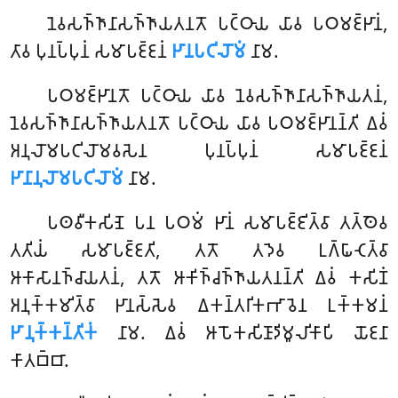
𑀦𑁂𑀯𑀲𑀜𑁆𑀜𑀸𑀦𑀸𑀲𑀜𑁆𑀜𑀸𑀬𑀢𑀦𑀢𑁄
𑀧𑀝𑁆𑀞𑀸𑀬 𑀬𑀸𑀯 𑀧𑀞𑀫𑀚𑁆𑀛𑀸𑀦𑀁,
𑀢𑀸𑀯 𑀧𑀼𑀦𑀧𑁆𑀧𑀼𑀦𑀁 𑀲𑀫𑀸𑀧𑀚𑁆𑀚𑀦𑀁
𑀛𑀸𑀦𑀧𑀝𑀺𑀮𑁄𑀫𑀁
𑀦𑀸𑀫.
𑀧𑀞𑀫𑀚𑁆𑀛𑀸𑀦𑀢𑁄 𑀧𑀝𑁆𑀞𑀸𑀬 𑀬𑀸𑀯 𑀦𑁂𑀯𑀲𑀜𑁆𑀜𑀸𑀦𑀸𑀲𑀜𑁆𑀜𑀸𑀬𑀢𑀦𑀁,
𑀦𑁂𑀯𑀲𑀜𑁆𑀜𑀸𑀦𑀸𑀲𑀜𑁆𑀜𑀸𑀬𑀢𑀦𑀢𑁄 𑀧𑀝𑁆𑀞𑀸𑀬 𑀬𑀸𑀯 𑀧𑀞𑀫𑀚𑁆𑀛𑀸𑀦𑀦𑁆𑀢𑀺 𑀏𑀯𑀁
𑀅𑀦𑀼𑀮𑁄𑀫𑀧𑀝𑀺𑀮𑁄𑀫𑀯𑀲𑁂𑀦 𑀧𑀼𑀦𑀧𑁆𑀧𑀼𑀦𑀁 𑀲𑀫𑀸𑀧𑀚𑁆𑀚𑀦𑀁
𑀛𑀸𑀦𑀸𑀦𑀼𑀮𑁄𑀫𑀧𑀝𑀺𑀮𑁄𑀫𑀁
𑀦𑀸𑀫.
𑀧𑀣𑀯𑀻𑀓𑀲𑀺𑀡𑁂 𑀧𑀦 𑀧𑀞𑀫𑀁 𑀛𑀸𑀦𑀁 𑀲𑀫𑀸𑀧𑀚𑁆𑀚𑀺𑀢𑁆𑀯𑀸 𑀢𑀢𑁆𑀣𑁂𑀯
𑀢𑀢𑀺𑀬𑀁 𑀲𑀫𑀸𑀧𑀚𑁆𑀚𑀢𑀺, 𑀢𑀢𑁄 𑀢𑀤𑁂𑀯 𑀉𑀕𑁆𑀖𑀸𑀝𑁂𑀢𑁆𑀯𑀸
𑀆𑀓𑀸𑀲𑀸𑀦𑀜𑁆𑀘𑀸𑀬𑀢𑀦𑀁, 𑀢𑀢𑁄 𑀆𑀓𑀺𑀜𑁆𑀘𑀜𑁆𑀜𑀸𑀬𑀢𑀦𑀦𑁆𑀢𑀺
𑀏𑀯𑀁 𑀓𑀲𑀺𑀡𑀁
𑀅𑀦𑀼𑀓𑁆𑀓𑀫𑀺𑀢𑁆𑀯𑀸 𑀛𑀸𑀦𑀲𑁆𑀲𑁂𑀯 𑀏𑀓𑀦𑁆𑀢𑀭𑀺𑀓𑀪𑀸𑀯𑁂𑀦 𑀉𑀓𑁆𑀓𑀫𑀦𑀁
𑀛𑀸𑀦𑀼𑀓𑁆𑀓𑀦𑁆𑀢𑀺𑀓𑀁
𑀦𑀸𑀫. 𑀏𑀯𑀁 𑀆𑀧𑁄𑀓𑀲𑀺𑀡𑀸𑀤𑀺𑀫𑀽𑀮𑀺𑀓𑀸𑀧𑀺 𑀬𑁄𑀚𑀦𑀸
𑀓𑀸𑀢𑀩𑁆𑀩𑀸.