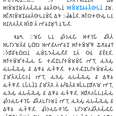
𑀆𑀭𑀫𑁆𑀫𑀡𑀫𑀢𑁆𑀢𑀲𑁆𑀲𑁂𑀯 𑀯𑀯𑀢𑁆𑀣𑀸𑀧𑀦𑀁
𑀆𑀭𑀫𑁆𑀫𑀡𑀯𑀯𑀢𑁆𑀣𑀸𑀧𑀦𑀁
𑀦𑀸𑀫
.
𑀅𑀗𑁆𑀕𑀸𑀭𑀫𑁆𑀫𑀡𑀯𑀯𑀢𑁆𑀣𑀸𑀧𑀦𑀫𑁆𑀧𑀺 𑀏𑀓𑁂 𑀇𑀘𑁆𑀙𑀦𑁆𑀢𑀺. 𑀅𑀝𑁆𑀞𑀓𑀣𑀸𑀲𑀼 𑀧𑀦
𑀅𑀦𑀸𑀕𑀢𑀢𑁆𑀢𑀸 𑀅𑀤𑁆𑀥𑀸 𑀢𑀁 𑀪𑀸𑀯𑀦𑀸𑀫𑀼𑀔𑀁 𑀦 𑀳𑁄𑀢𑀺.
. 𑀇𑀫𑁂𑀳𑀺 𑀧𑀦 𑀘𑀼𑀤𑁆𑀤𑀲𑀳𑀺 𑀆𑀓𑀸𑀭𑁂𑀳𑀺 𑀘𑀺𑀢𑁆𑀢𑀁
𑁩𑁬𑁭
𑀅𑀧𑀭𑀺𑀤𑀫𑁂𑀢𑁆𑀯𑀸 𑀧𑀼𑀩𑁆𑀩𑁂 𑀅𑀪𑀸𑀯𑀺𑀢𑀪𑀸𑀯𑀦𑁄 𑀆𑀤𑀺𑀓𑀫𑁆𑀫𑀺𑀓𑁄 𑀬𑁄𑀕𑀸𑀯𑀘𑀭𑁄
𑀇𑀤𑁆𑀥𑀺𑀯𑀺𑀓𑀼𑀩𑁆𑀩𑀦𑀁 𑀲𑀫𑁆𑀧𑀸𑀤𑁂𑀲𑁆𑀲𑀢𑀻𑀢𑀺 𑀦𑁂𑀢𑀁 𑀞𑀸𑀦𑀁 𑀯𑀺𑀚𑁆𑀚𑀢𑀺.
𑀆𑀤𑀺𑀓𑀫𑁆𑀫𑀺𑀓𑀲𑁆𑀲 𑀳𑀺 𑀓𑀲𑀺𑀡𑀧𑀭𑀺𑀓𑀫𑁆𑀫𑀫𑁆𑀧𑀺 𑀪𑀸𑀭𑁄, 𑀲𑀢𑁂𑀲𑀼
𑀲𑀳𑀲𑁆𑀲𑁂𑀲𑀼 𑀯𑀸 𑀏𑀓𑁄𑀯 𑀲𑀓𑁆𑀓𑁄𑀢𑀺. 𑀓𑀢𑀓𑀲𑀺𑀡𑀧𑀭𑀺𑀓𑀫𑁆𑀫𑀲𑁆𑀲
𑀦𑀺𑀫𑀺𑀢𑁆𑀢𑀼𑀧𑁆𑀧𑀸𑀤𑀦𑀁 𑀪𑀸𑀭𑁄, 𑀲𑀢𑁂𑀲𑀼 𑀲𑀳𑀲𑁆𑀲𑁂𑀲𑀼 𑀯𑀸 𑀏𑀓𑁄𑀯
𑀲𑀓𑁆𑀓𑁄𑀢𑀺. 𑀉𑀧𑁆𑀧𑀦𑁆𑀦𑁂 𑀦𑀺𑀫𑀺𑀢𑁆𑀢𑁂 𑀢𑀁 𑀯𑀟𑁆𑀠𑁂𑀢𑁆𑀯𑀸 𑀅𑀧𑁆𑀧𑀦𑀸𑀥𑀺𑀕𑀫𑁄 𑀪𑀸𑀭𑁄,
𑀲𑀢𑁂𑀲𑀼 𑀲𑀳𑀲𑁆𑀲𑁂𑀲𑀼 𑀯𑀸 𑀏𑀓𑁄𑀯 𑀲𑀓𑁆𑀓𑁄𑀢𑀺. 𑀅𑀥𑀺𑀕𑀢𑀧𑁆𑀧𑀦𑀲𑁆𑀲
𑀘𑀼𑀤𑁆𑀤𑀲𑀳𑀸𑀓𑀸𑀭𑁂𑀳𑀺 𑀘𑀺𑀢𑁆𑀢𑀧𑀭𑀺𑀤𑀫𑀦𑀁 𑀪𑀸𑀭𑁄, 𑀲𑀢𑁂𑀲𑀼 𑀲𑀳𑀲𑁆𑀲𑁂𑀲𑀼 𑀯𑀸
𑀏𑀓𑁄𑀯 𑀲𑀓𑁆𑀓𑁄𑀢𑀺. 𑀘𑀼𑀤𑁆𑀤𑀲𑀳𑀸𑀓𑀸𑀭𑁂𑀳𑀺 𑀧𑀭𑀺𑀤𑀫𑀺𑀢𑀘𑀺𑀢𑁆𑀢𑀲𑁆𑀲𑀸𑀧𑀺