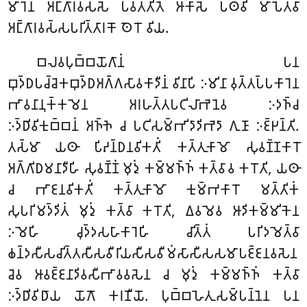
𑀫𑀸𑀭𑁂𑀦 𑀅𑀗𑁆𑀕𑀸𑀭𑀯𑀲𑁆𑀲𑁂 𑀧𑀯𑀢𑁆𑀢𑀺𑀢𑁂 𑀆𑀓𑀸𑀲𑁂 𑀧𑀣𑀯𑀺𑀁 𑀫𑀸𑀧𑁂𑀢𑁆𑀯𑀸
𑀅𑀗𑁆𑀕𑀸𑀭𑀯𑀲𑁆𑀲𑀧𑀭𑀺𑀢𑁆𑀢𑀸𑀭𑀓𑁄 𑀣𑁂𑀭𑁄 𑀯𑀺𑀬.
𑀩𑀮𑀯𑀧𑀼𑀩𑁆𑀩𑀬𑁄𑀕𑀸𑀦𑀁 𑀧𑀦
𑀩𑀼𑀤𑁆𑀥𑀧𑀘𑁆𑀘𑁂𑀓𑀩𑀼𑀤𑁆𑀥𑀅𑀕𑁆𑀕𑀲𑀸𑀯𑀓𑀸𑀤𑀻𑀦𑀁 𑀯𑀺𑀦𑀸𑀧𑀺 𑀇𑀫𑀺𑀦𑀸 𑀯𑀼𑀢𑁆𑀢𑀧𑁆𑀧𑀓𑀸𑀭𑁂𑀦
𑀪𑀸𑀯𑀦𑀸𑀦𑀼𑀓𑁆𑀓𑀫𑁂𑀦 𑀅𑀭𑀳𑀢𑁆𑀢𑀧𑀝𑀺𑀮𑀸𑀪𑁂𑀦𑁂𑀯 𑀇𑀤𑀜𑁆𑀘
𑀇𑀤𑁆𑀥𑀺𑀯𑀺𑀓𑀼𑀩𑁆𑀩𑀦𑀁 𑀅𑀜𑁆𑀜𑁂
𑀘 𑀧𑀝𑀺𑀲𑀫𑁆𑀪𑀺𑀤𑀸𑀤𑀺𑀪𑁂𑀤𑀸 𑀕𑀼𑀡𑀸 𑀇𑀚𑁆𑀛𑀦𑁆𑀢𑀺.
𑀢𑀲𑁆𑀫𑀸 𑀬𑀣𑀸 𑀧𑀺𑀴𑀦𑁆𑀥𑀦𑀯𑀺𑀓𑀢𑀺𑀁 𑀓𑀢𑁆𑀢𑀼𑀓𑀸𑀫𑁄 𑀲𑀼𑀯𑀡𑁆𑀡𑀓𑀸𑀭𑁄
𑀅𑀕𑁆𑀕𑀺𑀥𑀫𑀦𑀸𑀤𑀻𑀳𑀺 𑀲𑀼𑀯𑀡𑁆𑀡𑀁 𑀫𑀼𑀤𑀼𑀁 𑀓𑀫𑁆𑀫𑀜𑁆𑀜𑀁 𑀓𑀢𑁆𑀯𑀸𑀯 𑀓𑀭𑁄𑀢𑀺, 𑀬𑀣𑀸
𑀘 𑀪𑀸𑀚𑀦𑀯𑀺𑀓𑀢𑀺𑀁 𑀓𑀢𑁆𑀢𑀼𑀓𑀸𑀫𑁄 𑀓𑀼𑀫𑁆𑀪𑀓𑀸𑀭𑁄 𑀫𑀢𑁆𑀢𑀺𑀓𑀁
𑀲𑀼𑀧𑀭𑀺𑀫𑀤𑁆𑀤𑀺𑀢𑀁 𑀫𑀼𑀤𑀼𑀁 𑀓𑀢𑁆𑀯𑀸 𑀓𑀭𑁄𑀢𑀺, 𑀏𑀯𑀫𑁂𑀯 𑀆𑀤𑀺𑀓𑀫𑁆𑀫𑀺𑀓𑁂𑀦
𑀇𑀫𑁂𑀳𑀺 𑀘𑀼𑀤𑁆𑀤𑀲𑀳𑀸𑀓𑀸𑀭𑁂𑀳𑀺 𑀘𑀺𑀢𑁆𑀢𑀁 𑀧𑀭𑀺𑀤𑀫𑁂𑀢𑁆𑀯𑀸
𑀙𑀦𑁆𑀤𑀲𑀻𑀲𑀘𑀺𑀢𑁆𑀢𑀲𑀻𑀲𑀯𑀻𑀭𑀺𑀬𑀲𑀻𑀲𑀯𑀻𑀫𑀁𑀲𑀸𑀲𑀻𑀲𑀲𑀫𑀸𑀧𑀚𑁆𑀚𑀦𑀯𑀲𑁂𑀦
𑀘𑁂𑀯 𑀆𑀯𑀚𑁆𑀚𑀦𑀸𑀤𑀺𑀯𑀲𑀻𑀪𑀸𑀯𑀯𑀲𑁂𑀦 𑀘 𑀫𑀼𑀤𑀼𑀁 𑀓𑀫𑁆𑀫𑀜𑁆𑀜𑀁 𑀓𑀢𑁆𑀯𑀸
𑀇𑀤𑁆𑀥𑀺𑀯𑀺𑀥𑀸𑀬 𑀬𑁄𑀕𑁄 𑀓𑀭𑀡𑀻𑀬𑁄. 𑀧𑀼𑀩𑁆𑀩𑀳𑁂𑀢𑀼𑀲𑀫𑁆𑀧𑀦𑁆𑀦𑁂𑀦 𑀧𑀦