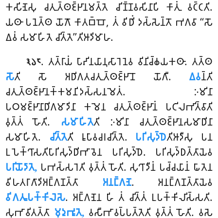
𑀓𑀲𑀺𑀡𑁂𑀲𑀼 𑀘𑀢𑀼𑀢𑁆𑀣𑀚𑁆𑀛𑀸𑀦𑀫𑀢𑁆𑀢𑁂 𑀘𑀺𑀡𑁆𑀡𑀯𑀲𑀺𑀦𑀸𑀧𑀺 𑀓𑀸𑀢𑀼𑀁 𑀯𑀝𑁆𑀝𑀢𑀺.
𑀬𑀣𑀸 𑀧𑀦𑁂𑀢𑁆𑀣 𑀬𑁄𑀕𑁄 𑀓𑀸𑀢𑀩𑁆𑀩𑁄, 𑀢𑀁 𑀯𑀺𑀥𑀺𑀁 𑀤𑀲𑁆𑀲𑁂𑀦𑁆𑀢𑁄 𑀪𑀕𑀯𑀸 ‘‘𑀲𑁄
𑀏𑀯𑀁 𑀲𑀫𑀸𑀳𑀺𑀢𑁂 𑀘𑀺𑀢𑁆𑀢𑁂’’𑀢𑀺𑀆𑀤𑀺𑀫𑀸𑀳.
. 𑀢𑀢𑁆𑀭𑀸𑀬𑀁 𑀧𑀸𑀴𑀺𑀦𑀬𑀸𑀦𑀼𑀲𑀸𑀭𑁂𑀦𑁂𑀯 𑀯𑀺𑀦𑀺𑀘𑁆𑀙𑀬𑀓𑀣𑀸. 𑀢𑀢𑁆𑀣
𑁩𑁬𑁮
𑀲𑁄
𑀢𑀺 𑀲𑁄 𑀅𑀥𑀺𑀕𑀢𑀘𑀢𑀼𑀢𑁆𑀣𑀚𑁆𑀛𑀸𑀦𑁄 𑀬𑁄𑀕𑀻.
𑀏𑀯
𑀦𑁆𑀢𑀺
𑀘𑀢𑀼𑀢𑁆𑀣𑀚𑁆𑀛𑀸𑀦𑀓𑁆𑀓𑀫𑀦𑀺𑀤𑀲𑁆𑀲𑀦𑀫𑁂𑀢𑀁. 𑀇𑀫𑀺𑀦𑀸
𑀧𑀞𑀫𑀚𑁆𑀛𑀸𑀦𑀸𑀥𑀺𑀕𑀫𑀸𑀤𑀺𑀦𑀸 𑀓𑀫𑁂𑀦 𑀘𑀢𑀼𑀢𑁆𑀣𑀚𑁆𑀛𑀸𑀦𑀁 𑀧𑀝𑀺𑀮𑀪𑀺𑀢𑁆𑀯𑀸𑀢𑀺
𑀯𑀼𑀢𑁆𑀢𑀁 𑀳𑁄𑀢𑀺.
𑀲𑀫𑀸𑀳𑀺𑀢𑁂
𑀢𑀺 𑀇𑀫𑀺𑀦𑀸 𑀘𑀢𑀼𑀢𑁆𑀣𑀚𑁆𑀛𑀸𑀦𑀲𑀫𑀸𑀥𑀺𑀦𑀸
𑀲𑀫𑀸𑀳𑀺𑀢𑁂.
𑀘𑀺𑀢𑁆𑀢𑁂
𑀢𑀺 𑀭𑀽𑀧𑀸𑀯𑀘𑀭𑀘𑀺𑀢𑁆𑀢𑁂.
𑀧𑀭𑀺𑀲𑀼𑀤𑁆𑀥𑁂
𑀢𑀺𑀆𑀤𑀻𑀲𑀼 𑀧𑀦
𑀉𑀧𑁂𑀓𑁆𑀔𑀸𑀲𑀢𑀺𑀧𑀸𑀭𑀺𑀲𑀼𑀤𑁆𑀥𑀺𑀪𑀸𑀯𑁂𑀦 𑀧𑀭𑀺𑀲𑀼𑀤𑁆𑀥𑁂. 𑀧𑀭𑀺𑀲𑀼𑀤𑁆𑀥𑀢𑁆𑀢𑀸𑀬𑁂𑀯
𑀧𑀭𑀺𑀬𑁄𑀤𑀸𑀢𑁂,
𑀧𑀪𑀲𑁆𑀲𑀭𑁂𑀢𑀺 𑀯𑀼𑀢𑁆𑀢𑀁 𑀳𑁄𑀢𑀺. 𑀲𑀼𑀔𑀸𑀤𑀻𑀦𑀁 𑀧𑀘𑁆𑀘𑀬𑀸𑀦𑀁 𑀖𑀸𑀢𑁂𑀦
𑀯𑀺𑀳𑀢𑀭𑀸𑀕𑀸𑀤𑀺𑀅𑀗𑁆𑀕𑀡𑀢𑁆𑀢𑀸
𑀅𑀦𑀗𑁆𑀕𑀡𑁂
. 𑀅𑀦𑀗𑁆𑀕𑀡𑀢𑁆𑀢𑀸𑀬𑁂𑀯
𑀯𑀺𑀕𑀢𑀽𑀧𑀓𑁆𑀓𑀺𑀮𑁂𑀲𑁂
. 𑀅𑀗𑁆𑀕𑀡𑁂𑀦 𑀳𑀺 𑀢𑀁 𑀘𑀺𑀢𑁆𑀢𑀁 𑀉𑀧𑀓𑁆𑀓𑀺𑀮𑀺𑀲𑁆𑀲𑀢𑀺.
𑀲𑀼𑀪𑀸𑀯𑀺𑀢𑀢𑁆𑀢𑀸
𑀫𑀼𑀤𑀼𑀪𑀽𑀢𑁂,
𑀯𑀲𑀻𑀪𑀸𑀯𑀧𑁆𑀧𑀢𑁆𑀢𑁂𑀢𑀺 𑀯𑀼𑀢𑁆𑀢𑀁 𑀳𑁄𑀢𑀺. 𑀯𑀲𑁂