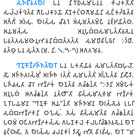
𑀲𑀜𑁆𑀚𑀻𑀯𑀢𑁆𑀣𑁂𑀭𑀁
𑀧𑀦 𑀦𑀺𑀭𑁄𑀥𑀲𑀫𑀸𑀧𑀦𑁆𑀦𑀁 𑀓𑀸𑀮𑀓𑀢𑁄𑀢𑀺
𑀲𑀮𑁆𑀮𑀓𑁆𑀔𑁂𑀢𑁆𑀯𑀸 𑀕𑁄𑀧𑀸𑀮𑀓𑀸𑀤𑀬𑁄 𑀢𑀺𑀡𑀓𑀝𑁆𑀞𑀕𑁄𑀫𑀬𑀸𑀦𑀺 𑀲𑀗𑁆𑀓𑀟𑁆𑀠𑁂𑀢𑁆𑀯𑀸
𑀅𑀕𑁆𑀕𑀺𑀁 𑀅𑀤𑀁𑀲𑀼. 𑀣𑁂𑀭𑀲𑁆𑀲 𑀘𑀻𑀯𑀭𑁂 𑀅𑀁𑀲𑀼𑀫𑀢𑁆𑀢𑀫𑁆𑀧𑀺 𑀦𑀚𑁆𑀛𑀸𑀬𑀺𑀢𑁆𑀣.
𑀅𑀬𑀫𑀲𑁆𑀲 𑀅𑀦𑀼𑀧𑀼𑀩𑁆𑀩𑀲𑀫𑀸𑀧𑀢𑁆𑀢𑀺𑀯𑀲𑁂𑀦
𑀧𑀯𑀢𑁆𑀢𑀲𑀫𑀣𑀸𑀦𑀼𑀪𑀸𑀯𑀦𑀺𑀩𑁆𑀩𑀢𑁆𑀢𑀢𑁆𑀢𑀸 𑀲𑀫𑀸𑀥𑀺𑀯𑀺𑀧𑁆𑀨𑀸𑀭𑀸 𑀇𑀤𑁆𑀥𑀺.
𑀯𑀢𑁆𑀣𑀼 𑀧𑀦 𑀲𑀼𑀢𑁆𑀢𑁂 (𑀫. 𑀦𑀺. 𑁧.𑁫𑁦𑁭) 𑀆𑀕𑀢𑀫𑁂𑀯.
𑀔𑀸𑀡𑀼𑀓𑁄𑀡𑁆𑀟𑀜𑁆𑀜𑀢𑁆𑀣𑁂𑀭𑁄
𑀧𑀦 𑀧𑀓𑀢𑀺𑀬𑀸𑀯 𑀲𑀫𑀸𑀧𑀢𑁆𑀢𑀺𑀩𑀳𑀼𑀮𑁄.
𑀲𑁄 𑀅𑀜𑁆𑀜𑀢𑀭𑀲𑁆𑀫𑀺𑀁 𑀅𑀭𑀜𑁆𑀜𑁂 𑀭𑀢𑁆𑀢𑀺𑀁 𑀲𑀫𑀸𑀧𑀢𑁆𑀢𑀺𑀁 𑀅𑀧𑁆𑀧𑁂𑀢𑁆𑀯𑀸 𑀦𑀺𑀲𑀻𑀤𑀺.
𑀧𑀜𑁆𑀘𑀲𑀢𑀸 𑀘𑁄𑀭𑀸 𑀪𑀡𑁆𑀟𑀓𑀁 𑀣𑁂𑀦𑁂𑀢𑁆𑀯𑀸 𑀕𑀘𑁆𑀙𑀦𑁆𑀢𑀸 ‘‘𑀇𑀤𑀸𑀦𑀺 𑀅𑀫𑁆𑀳𑀸𑀓𑀁
𑀅𑀦𑀼𑀧𑀣𑀁 𑀆𑀕𑀘𑁆𑀙𑀦𑁆𑀢𑀸 𑀦𑀢𑁆𑀣𑀻’’𑀢𑀺 𑀯𑀺𑀲𑁆𑀲𑀫𑀺𑀢𑀼𑀓𑀸𑀫𑀸 𑀪𑀡𑁆𑀟𑀓𑀁
𑀑𑀭𑁄𑀧𑀬𑀫𑀸𑀦𑀸 ‘‘𑀔𑀸𑀡𑀼𑀓𑁄 𑀅𑀬’’𑀦𑁆𑀢𑀺 𑀫𑀜𑁆𑀜𑀫𑀸𑀦𑀸 𑀣𑁂𑀭𑀲𑁆𑀲𑁂𑀯 𑀉𑀧𑀭𑀺
𑀲𑀩𑁆𑀩𑀪𑀡𑁆𑀟𑀓𑀸𑀦𑀺 𑀞𑀧𑁂𑀲𑀼𑀁. 𑀢𑁂𑀲𑀁 𑀯𑀺𑀲𑁆𑀲𑀫𑀺𑀢𑁆𑀯𑀸 𑀕𑀘𑁆𑀙𑀦𑁆𑀢𑀸𑀦𑀁
𑀧𑀞𑀫𑀁 𑀞𑀧𑀺𑀢𑀪𑀡𑁆𑀟𑀓𑀲𑁆𑀲 𑀕𑀳𑀡𑀓𑀸𑀮𑁂 𑀓𑀸𑀮𑀧𑀭𑀺𑀘𑁆𑀙𑁂𑀤𑀯𑀲𑁂𑀦 𑀣𑁂𑀭𑁄
𑀯𑀼𑀝𑁆𑀞𑀸𑀲𑀺. 𑀢𑁂 𑀣𑁂𑀭𑀲𑁆𑀲 𑀘𑀮𑀦𑀸𑀓𑀸𑀭𑀁 𑀤𑀺𑀲𑁆𑀯𑀸 𑀪𑀻𑀢𑀸 𑀯𑀺𑀭𑀯𑀺𑀁𑀲𑀼. 𑀣𑁂𑀭𑁄 ‘‘𑀫𑀸