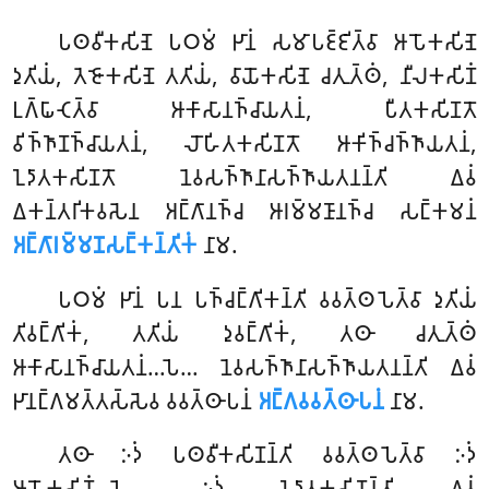
𑀧𑀣𑀯𑀻𑀓𑀲𑀺𑀡𑁂 𑀧𑀞𑀫𑀁 𑀛𑀸𑀦𑀁 𑀲𑀫𑀸𑀧𑀚𑁆𑀚𑀺𑀢𑁆𑀯𑀸 𑀆𑀧𑁄𑀓𑀲𑀺𑀡𑁂
𑀤𑀼𑀢𑀺𑀬𑀁, 𑀢𑁂𑀚𑁄𑀓𑀲𑀺𑀡𑁂 𑀢𑀢𑀺𑀬𑀁, 𑀯𑀸𑀬𑁄𑀓𑀲𑀺𑀡𑁂 𑀘𑀢𑀼𑀢𑁆𑀣𑀁, 𑀦𑀻𑀮𑀓𑀲𑀺𑀡𑀁
𑀉𑀕𑁆𑀖𑀸𑀝𑁂𑀢𑁆𑀯𑀸 𑀆𑀓𑀸𑀲𑀸𑀦𑀜𑁆𑀘𑀸𑀬𑀢𑀦𑀁, 𑀧𑀻𑀢𑀓𑀲𑀺𑀡𑀢𑁄
𑀯𑀺𑀜𑁆𑀜𑀸𑀡𑀜𑁆𑀘𑀸𑀬𑀢𑀦𑀁
, 𑀮𑁄𑀳𑀺𑀢𑀓𑀲𑀺𑀡𑀢𑁄 𑀆𑀓𑀺𑀜𑁆𑀘𑀜𑁆𑀜𑀸𑀬𑀢𑀦𑀁,
𑀑𑀤𑀸𑀢𑀓𑀲𑀺𑀡𑀢𑁄 𑀦𑁂𑀯𑀲𑀜𑁆𑀜𑀸𑀦𑀸𑀲𑀜𑁆𑀜𑀸𑀬𑀢𑀦𑀦𑁆𑀢𑀺 𑀏𑀯𑀁
𑀏𑀓𑀦𑁆𑀢𑀭𑀺𑀓𑀯𑀲𑁂𑀦 𑀅𑀗𑁆𑀕𑀸𑀦𑀜𑁆𑀘 𑀆𑀭𑀫𑁆𑀫𑀡𑀸𑀦𑀜𑁆𑀘 𑀲𑀗𑁆𑀓𑀫𑀦𑀁
𑀅𑀗𑁆𑀕𑀸𑀭𑀫𑁆𑀫𑀡𑀲𑀗𑁆𑀓𑀦𑁆𑀢𑀺𑀓𑀁
𑀦𑀸𑀫.
𑀧𑀞𑀫𑀁 𑀛𑀸𑀦𑀁 𑀧𑀦 𑀧𑀜𑁆𑀘𑀗𑁆𑀕𑀺𑀓𑀦𑁆𑀢𑀺 𑀯𑀯𑀢𑁆𑀣𑀧𑁂𑀢𑁆𑀯𑀸 𑀤𑀼𑀢𑀺𑀬𑀁
𑀢𑀺𑀯𑀗𑁆𑀕𑀺𑀓𑀁, 𑀢𑀢𑀺𑀬𑀁 𑀤𑀼𑀯𑀗𑁆𑀕𑀺𑀓𑀁, 𑀢𑀣𑀸 𑀘𑀢𑀼𑀢𑁆𑀣𑀁
𑀆𑀓𑀸𑀲𑀸𑀦𑀜𑁆𑀘𑀸𑀬𑀢𑀦𑀁…𑀧𑁂… 𑀦𑁂𑀯𑀲𑀜𑁆𑀜𑀸𑀦𑀸𑀲𑀜𑁆𑀜𑀸𑀬𑀢𑀦𑀦𑁆𑀢𑀺 𑀏𑀯𑀁
𑀛𑀸𑀦𑀗𑁆𑀕𑀫𑀢𑁆𑀢𑀲𑁆𑀲𑁂𑀯 𑀯𑀯𑀢𑁆𑀣𑀸𑀧𑀦𑀁
𑀅𑀗𑁆𑀕𑀯𑀯𑀢𑁆𑀣𑀸𑀧𑀦𑀁
𑀦𑀸𑀫.
𑀢𑀣𑀸 𑀇𑀤𑀁 𑀧𑀣𑀯𑀻𑀓𑀲𑀺𑀡𑀦𑁆𑀢𑀺 𑀯𑀯𑀢𑁆𑀣𑀧𑁂𑀢𑁆𑀯𑀸 𑀇𑀤𑀁
𑀆𑀧𑁄𑀓𑀲𑀺𑀡𑀁…𑀧𑁂… 𑀇𑀤𑀁 𑀑𑀤𑀸𑀢𑀓𑀲𑀺𑀡𑀦𑁆𑀢𑀺 𑀏𑀯𑀁