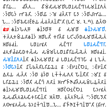
𑀯𑀻𑀭𑀺𑀬… 𑀘𑀺𑀢𑁆𑀢… 𑀯𑀻𑀫𑀁𑀲𑀸𑀲𑀫𑀸𑀥𑀺𑀧𑀥𑀸𑀦𑀲𑀗𑁆𑀔𑀸𑀭𑀲𑀫𑀦𑁆𑀦𑀸𑀕𑀢𑀁
𑀇𑀤𑁆𑀥𑀺𑀧𑀸𑀤𑀁 𑀪𑀸𑀯𑁂𑀢𑀺. 𑀇𑀤𑁆𑀥𑀺𑀬𑀸 𑀇𑀫𑁂 𑀘𑀢𑁆𑀢𑀸𑀭𑁄 𑀧𑀸𑀤𑀸 𑀇𑀤𑁆𑀥𑀺𑀮𑀸𑀪𑀸𑀬…
𑀧𑁂… 𑀇𑀤𑁆𑀥𑀺𑀯𑁂𑀲𑀸𑀭𑀚𑁆𑀚𑀸𑀬 𑀲𑀁𑀯𑀢𑁆𑀢𑀦𑁆𑀢𑀻’’𑀢𑀺 (𑀧𑀝𑀺. 𑀫. 𑁩.𑁯). 𑀏𑀢𑁆𑀣
📜
𑀘 𑀙𑀦𑁆𑀤𑀳𑁂𑀢𑀼𑀓𑁄 𑀙𑀦𑁆𑀤𑀸𑀥𑀺𑀓𑁄 𑀯𑀸 𑀲𑀫𑀸𑀥𑀺
𑀙𑀦𑁆𑀤𑀲𑀫𑀸𑀥𑀺
.
𑀓𑀢𑁆𑀢𑀼𑀓𑀫𑁆𑀬𑀢𑀸𑀙𑀦𑁆𑀤𑀁 𑀅𑀥𑀺𑀧𑀢𑀺𑀁 𑀓𑀭𑀺𑀢𑁆𑀯𑀸 𑀧𑀝𑀺𑀮𑀤𑁆𑀥𑀲𑀫𑀸𑀥𑀺𑀲𑁆𑀲𑁂𑀢𑀁
𑀅𑀥𑀺𑀯𑀘𑀦𑀁. 𑀧𑀥𑀸𑀦𑀪𑀽𑀢𑀸 𑀲𑀗𑁆𑀔𑀸𑀭𑀸
𑀧𑀥𑀸𑀦𑀲𑀗𑁆𑀔𑀸𑀭𑀸
.
𑀘𑀢𑀼𑀓𑀺𑀘𑁆𑀘𑀲𑀸𑀥𑀓𑀲𑁆𑀲 𑀲𑀫𑁆𑀫𑀧𑁆𑀧𑀥𑀸𑀦𑀯𑀻𑀭𑀺𑀬𑀲𑁆𑀲𑁂𑀢𑀁 𑀅𑀥𑀺𑀯𑀘𑀦𑀁.
𑀲𑀫𑀦𑁆𑀦𑀸𑀕𑀢
𑀦𑁆𑀢𑀺 𑀙𑀦𑁆𑀤𑀲𑀫𑀸𑀥𑀺𑀦𑀸 𑀘 𑀧𑀥𑀸𑀦𑀲𑀗𑁆𑀔𑀸𑀭𑁂𑀳𑀺 𑀘 𑀉𑀧𑁂𑀢𑀁.
𑀇𑀤𑁆𑀥𑀺𑀧𑀸𑀤
𑀦𑁆𑀢𑀺 𑀦𑀺𑀧𑁆𑀨𑀢𑁆𑀢𑀺𑀧𑀭𑀺𑀬𑀸𑀬𑁂𑀦 𑀯𑀸 𑀇𑀚𑁆𑀛𑀦𑀝𑁆𑀞𑁂𑀦, 𑀇𑀚𑁆𑀛𑀦𑁆𑀢𑀺
𑀏𑀢𑀸𑀬 𑀲𑀢𑁆𑀢𑀸 𑀇𑀤𑁆𑀥𑀸 𑀯𑀼𑀤𑁆𑀥𑀸 𑀉𑀓𑁆𑀓𑀁𑀲𑀕𑀢𑀸 𑀳𑁄𑀦𑁆𑀢𑀻𑀢𑀺 𑀇𑀫𑀺𑀦𑀸 𑀯𑀸
𑀧𑀭𑀺𑀬𑀸𑀬𑁂𑀦 𑀇𑀤𑁆𑀥𑀻𑀢𑀺 𑀲𑀗𑁆𑀔𑀁 𑀕𑀢𑀸𑀦𑀁 𑀅𑀪𑀺𑀜𑁆𑀜𑀸𑀘𑀺𑀢𑁆𑀢𑀲𑀫𑁆𑀧𑀬𑀼𑀢𑁆𑀢𑀸𑀦𑀁
𑀙𑀦𑁆𑀤𑀲𑀫𑀸𑀥𑀺𑀧𑀥𑀸𑀦𑀲𑀗𑁆𑀔𑀸𑀭𑀸𑀦𑀁
𑀅𑀥𑀺𑀝𑁆𑀞𑀸𑀦𑀝𑁆𑀞𑁂𑀦 𑀧𑀸𑀤𑀪𑀽𑀢𑀁
𑀲𑁂𑀲𑀘𑀺𑀢𑁆𑀢𑀘𑁂𑀢𑀲𑀺𑀓𑀭𑀸𑀲𑀺𑀦𑁆𑀢𑀺 𑀅𑀢𑁆𑀣𑁄. 𑀯𑀼𑀢𑁆𑀢𑀜𑁆𑀳𑁂𑀢𑀁 ‘‘𑀇𑀤𑁆𑀥𑀺𑀧𑀸𑀤𑁄𑀢𑀺
𑀢𑀣𑀸𑀪𑀽𑀢𑀲𑁆𑀲 𑀯𑁂𑀤𑀦𑀸𑀓𑁆𑀔𑀦𑁆𑀥𑁄…𑀧𑁂… 𑀯𑀺𑀜𑁆𑀜𑀸𑀡𑀓𑁆𑀔𑀦𑁆𑀥𑁄’’𑀢𑀺 (𑀯𑀺𑀪.