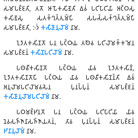
𑀲𑀫𑀸𑀧𑀚𑁆𑀚𑀢𑀺, 𑀢𑀢𑁄 𑀆𑀧𑁄𑀓𑀲𑀺𑀡𑁂𑀢𑀺 𑀏𑀯𑀁 𑀧𑀝𑀺𑀧𑀸𑀝𑀺𑀬𑀸 𑀅𑀝𑁆𑀞𑀲𑀼
𑀓𑀲𑀺𑀡𑁂𑀲𑀼 𑀲𑀢𑀓𑁆𑀔𑀢𑁆𑀢𑀼𑀫𑁆𑀧𑀺 𑀲𑀳𑀲𑁆𑀲𑀓𑁆𑀔𑀢𑁆𑀢𑀼𑀫𑁆𑀧𑀺
𑀲𑀫𑀸𑀧𑀚𑁆𑀚𑀢𑀺, 𑀇𑀤𑀁
𑀓𑀲𑀺𑀡𑀸𑀦𑀼𑀮𑁄𑀫𑀁
𑀦𑀸𑀫.
𑀑𑀤𑀸𑀢𑀓𑀲𑀺𑀡𑀢𑁄 𑀧𑀦 𑀧𑀝𑁆𑀞𑀸𑀬 𑀢𑀣𑁂𑀯 𑀧𑀝𑀺𑀮𑁄𑀫𑀓𑁆𑀓𑀫𑁂𑀦
𑀲𑀫𑀸𑀧𑀚𑁆𑀚𑀦𑀁
𑀓𑀲𑀺𑀡𑀧𑀝𑀺𑀮𑁄𑀫𑀁
𑀦𑀸𑀫.
𑀧𑀣𑀯𑀻𑀓𑀲𑀺𑀡𑀢𑁄 𑀧𑀝𑁆𑀞𑀸𑀬 𑀬𑀸𑀯 𑀑𑀤𑀸𑀢𑀓𑀲𑀺𑀡𑀁,
𑀑𑀤𑀸𑀢𑀓𑀲𑀺𑀡𑀢𑁄𑀧𑀺 𑀧𑀝𑁆𑀞𑀸𑀬 𑀬𑀸𑀯 𑀧𑀣𑀯𑀻𑀓𑀲𑀺𑀡𑀦𑁆𑀢𑀺 𑀏𑀯𑀁
𑀅𑀦𑀼𑀮𑁄𑀫𑀧𑀝𑀺𑀮𑁄𑀫𑀯𑀲𑁂𑀦 𑀧𑀼𑀦𑀧𑁆𑀧𑀼𑀦𑀁 𑀲𑀫𑀸𑀧𑀚𑁆𑀚𑀦𑀁
𑀓𑀲𑀺𑀡𑀸𑀦𑀼𑀮𑁄𑀫𑀧𑀝𑀺𑀮𑁄𑀫𑀁
𑀦𑀸𑀫.
𑀧𑀞𑀫𑀚𑁆𑀛𑀸𑀦𑀢𑁄 𑀧𑀦 𑀧𑀝𑁆𑀞𑀸𑀬 𑀧𑀝𑀺𑀧𑀸𑀝𑀺𑀬𑀸 𑀬𑀸𑀯
𑀦𑁂𑀯𑀲𑀜𑁆𑀜𑀸𑀦𑀸𑀲𑀜𑁆𑀜𑀸𑀬𑀢𑀦𑀁, 𑀢𑀸𑀯 𑀧𑀼𑀦𑀧𑁆𑀧𑀼𑀦𑀁 𑀲𑀫𑀸𑀧𑀚𑁆𑀚𑀦𑀁
𑀛𑀸𑀦𑀸𑀦𑀼𑀮𑁄𑀫𑀁
𑀦𑀸𑀫.