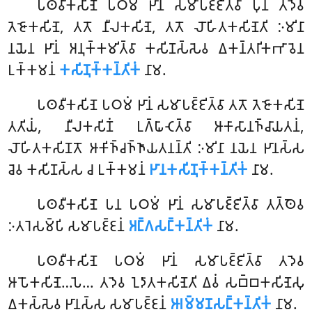
𑀧𑀣𑀯𑀻𑀓𑀲𑀺𑀡𑁂 𑀧𑀞𑀫𑀁 𑀛𑀸𑀦𑀁 𑀲𑀫𑀸𑀧𑀚𑁆𑀚𑀺𑀢𑁆𑀯𑀸 𑀧𑀼𑀦 𑀢𑀤𑁂𑀯
𑀢𑁂𑀚𑁄𑀓𑀲𑀺𑀡𑁂, 𑀢𑀢𑁄 𑀦𑀻𑀮𑀓𑀲𑀺𑀡𑁂, 𑀢𑀢𑁄 𑀮𑁄𑀳𑀺𑀢𑀓𑀲𑀺𑀡𑁂𑀢𑀺 𑀇𑀫𑀺𑀦𑀸
𑀦𑀬𑁂𑀦 𑀛𑀸𑀦𑀁 𑀅𑀦𑀼𑀓𑁆𑀓𑀫𑀺𑀢𑁆𑀯𑀸 𑀓𑀲𑀺𑀡𑀲𑁆𑀲𑁂𑀯 𑀏𑀓𑀦𑁆𑀢𑀭𑀺𑀓𑀪𑀸𑀯𑁂𑀦
𑀉𑀓𑁆𑀓𑀫𑀦𑀁
𑀓𑀲𑀺𑀡𑀼𑀓𑁆𑀓𑀦𑁆𑀢𑀺𑀓𑀁
𑀦𑀸𑀫.
𑀧𑀣𑀯𑀻𑀓𑀲𑀺𑀡𑁂 𑀧𑀞𑀫𑀁 𑀛𑀸𑀦𑀁 𑀲𑀫𑀸𑀧𑀚𑁆𑀚𑀺𑀢𑁆𑀯𑀸 𑀢𑀢𑁄 𑀢𑁂𑀚𑁄𑀓𑀲𑀺𑀡𑁂
𑀢𑀢𑀺𑀬𑀁, 𑀦𑀻𑀮𑀓𑀲𑀺𑀡𑀁 𑀉𑀕𑁆𑀖𑀸𑀝𑁂𑀢𑁆𑀯𑀸 𑀆𑀓𑀸𑀲𑀸𑀦𑀜𑁆𑀘𑀸𑀬𑀢𑀦𑀁,
𑀮𑁄𑀳𑀺𑀢𑀓𑀲𑀺𑀡𑀢𑁄 𑀆𑀓𑀺𑀜𑁆𑀘𑀜𑁆𑀜𑀸𑀬𑀢𑀦𑀦𑁆𑀢𑀺 𑀇𑀫𑀺𑀦𑀸 𑀦𑀬𑁂𑀦 𑀛𑀸𑀦𑀲𑁆𑀲
𑀘𑁂𑀯 𑀓𑀲𑀺𑀡𑀲𑁆𑀲 𑀘 𑀉𑀓𑁆𑀓𑀫𑀦𑀁
𑀛𑀸𑀦𑀓𑀲𑀺𑀡𑀼𑀓𑁆𑀓𑀦𑁆𑀢𑀺𑀓𑀁
𑀦𑀸𑀫.
𑀧𑀣𑀯𑀻𑀓𑀲𑀺𑀡𑁂 𑀧𑀦 𑀧𑀞𑀫𑀁 𑀛𑀸𑀦𑀁 𑀲𑀫𑀸𑀧𑀚𑁆𑀚𑀺𑀢𑁆𑀯𑀸 𑀢𑀢𑁆𑀣𑁂𑀯
𑀇𑀢𑀭𑁂𑀲𑀫𑁆𑀧𑀺 𑀲𑀫𑀸𑀧𑀚𑁆𑀚𑀦𑀁
𑀅𑀗𑁆𑀕𑀲𑀗𑁆𑀓𑀦𑁆𑀢𑀺𑀓𑀁
𑀦𑀸𑀫.
𑀧𑀣𑀯𑀻𑀓𑀲𑀺𑀡𑁂 𑀧𑀞𑀫𑀁 𑀛𑀸𑀦𑀁 𑀲𑀫𑀸𑀧𑀚𑁆𑀚𑀺𑀢𑁆𑀯𑀸 𑀢𑀤𑁂𑀯
𑀆𑀧𑁄𑀓𑀲𑀺𑀡𑁂…𑀧𑁂… 𑀢𑀤𑁂𑀯 𑀑𑀤𑀸𑀢𑀓𑀲𑀺𑀡𑁂𑀢𑀺 𑀏𑀯𑀁 𑀲𑀩𑁆𑀩𑀓𑀲𑀺𑀡𑁂𑀲𑀼
𑀏𑀓𑀲𑁆𑀲𑁂𑀯 𑀛𑀸𑀦𑀲𑁆𑀲 𑀲𑀫𑀸𑀧𑀚𑁆𑀚𑀦𑀁
𑀆𑀭𑀫𑁆𑀫𑀡𑀲𑀗𑁆𑀓𑀦𑁆𑀢𑀺𑀓𑀁
𑀦𑀸𑀫.