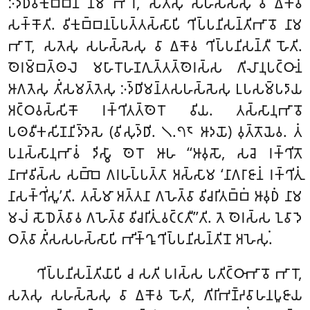
𑀇𑀤𑁆𑀥𑀺𑀯𑀺𑀓𑀼𑀩𑁆𑀩𑀦𑀁 𑀦𑀸𑀫 𑀪𑀸𑀭𑁄, 𑀲𑀢𑁂𑀲𑀼 𑀲𑀳𑀲𑁆𑀲𑁂𑀲𑀼 𑀯𑀸 𑀏𑀓𑁄𑀯
𑀲𑀓𑁆𑀓𑁄𑀢𑀺. 𑀯𑀺𑀓𑀼𑀩𑁆𑀩𑀦𑀧𑁆𑀧𑀢𑁆𑀢𑀲𑁆𑀲𑀸𑀧𑀺 𑀔𑀺𑀧𑁆𑀧𑀦𑀺𑀲𑀦𑁆𑀢𑀺𑀪𑀸𑀯𑁄 𑀦𑀸𑀫
𑀪𑀸𑀭𑁄, 𑀲𑀢𑁂𑀲𑀼 𑀲𑀳𑀲𑁆𑀲𑁂𑀲𑀼 𑀯𑀸 𑀏𑀓𑁄𑀯 𑀔𑀺𑀧𑁆𑀧𑀦𑀺𑀲𑀦𑁆𑀢𑀻 𑀳𑁄𑀢𑀺.
𑀣𑁂𑀭𑀫𑁆𑀩𑀢𑁆𑀣𑀮𑁂 𑀫𑀳𑀸𑀭𑁄𑀳𑀡𑀕𑀼𑀢𑁆𑀢𑀢𑁆𑀣𑁂𑀭𑀲𑁆𑀲 𑀕𑀺𑀮𑀸𑀦𑀼𑀧𑀝𑁆𑀞𑀸𑀦𑀁
𑀆𑀕𑀢𑁂𑀲𑀼 𑀢𑀺𑀁𑀲𑀫𑀢𑁆𑀢𑁂𑀲𑀼 𑀇𑀤𑁆𑀥𑀺𑀫𑀦𑁆𑀢𑀲𑀳𑀲𑁆𑀲𑁂𑀲𑀼 𑀉𑀧𑀲𑀫𑁆𑀧𑀤𑀸𑀬
𑀅𑀝𑁆𑀞𑀯𑀲𑁆𑀲𑀺𑀓𑁄 𑀭𑀓𑁆𑀔𑀺𑀢𑀢𑁆𑀣𑁂𑀭𑁄 𑀯𑀺𑀬. 𑀢𑀲𑁆𑀲𑀸𑀦𑀼𑀪𑀸𑀯𑁄
𑀧𑀣𑀯𑀻𑀓𑀲𑀺𑀡𑀦𑀺𑀤𑁆𑀤𑁂𑀲𑁂 (𑀯𑀺𑀲𑀼𑀤𑁆𑀥𑀺. 𑁧.𑁭𑁮 𑀆𑀤𑀬𑁄) 𑀯𑀼𑀢𑁆𑀢𑁄𑀬𑁂𑀯. 𑀢𑀁
𑀧𑀦𑀲𑁆𑀲𑀸𑀦𑀼𑀪𑀸𑀯𑀁 𑀤𑀺𑀲𑁆𑀯𑀸 𑀣𑁂𑀭𑁄 𑀆𑀳 ‘‘𑀆𑀯𑀼𑀲𑁄, 𑀲𑀘𑁂 𑀭𑀓𑁆𑀔𑀺𑀢𑁄
𑀦𑀸𑀪𑀯𑀺𑀲𑁆𑀲 𑀲𑀩𑁆𑀩𑁂 𑀕𑀭𑀳𑀧𑁆𑀧𑀢𑁆𑀢𑀸 𑀅𑀲𑁆𑀲𑀸𑀫 ‘𑀦𑀸𑀕𑀭𑀸𑀚𑀸𑀦𑀁 𑀭𑀓𑁆𑀔𑀺𑀢𑀼𑀁
𑀦𑀸𑀲𑀓𑁆𑀔𑀺𑀁𑀲𑀽’𑀢𑀺. 𑀢𑀲𑁆𑀫𑀸 𑀅𑀢𑁆𑀢𑀦𑀸 𑀕𑀳𑁂𑀢𑁆𑀯𑀸 𑀯𑀺𑀘𑀭𑀺𑀢𑀩𑁆𑀩𑀁 𑀆𑀯𑀼𑀥𑀁 𑀦𑀸𑀫
𑀫𑀮𑀁 𑀲𑁄𑀥𑁂𑀢𑁆𑀯𑀸𑀯 𑀕𑀳𑁂𑀢𑁆𑀯𑀸 𑀯𑀺𑀘𑀭𑀺𑀢𑀼𑀁 𑀯𑀝𑁆𑀝𑀢𑀻’’𑀢𑀺. 𑀢𑁂 𑀣𑁂𑀭𑀲𑁆𑀲 𑀑𑀯𑀸𑀤𑁂
𑀞𑀢𑁆𑀯𑀸 𑀢𑀺𑀁𑀲𑀲𑀳𑀲𑁆𑀲𑀸𑀧𑀺 𑀪𑀺𑀓𑁆𑀔𑀽 𑀔𑀺𑀧𑁆𑀧𑀦𑀺𑀲𑀦𑁆𑀢𑀺𑀦𑁄 𑀅𑀳𑁂𑀲𑀼𑀁.
𑀔𑀺𑀧𑁆𑀧𑀦𑀺𑀲𑀦𑁆𑀢𑀺𑀬𑀸𑀧𑀺
𑀘 𑀲𑀢𑀺 𑀧𑀭𑀲𑁆𑀲 𑀧𑀢𑀺𑀝𑁆𑀞𑀸𑀪𑀸𑀯𑁄 𑀪𑀸𑀭𑁄,
𑀲𑀢𑁂𑀲𑀼 𑀲𑀳𑀲𑁆𑀲𑁂𑀲𑀼 𑀯𑀸 𑀏𑀓𑁄𑀯 𑀳𑁄𑀢𑀺, 𑀕𑀺𑀭𑀺𑀪𑀡𑁆𑀟𑀯𑀸𑀳𑀦𑀧𑀽𑀚𑀸𑀬