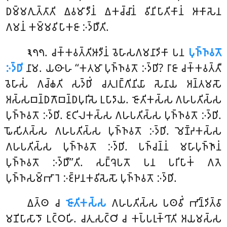
𑀥𑀫𑁆𑀫𑀕𑀼𑀢𑁆𑀢𑀸𑀢𑀺 𑀏𑀯𑀫𑀸𑀤𑀻𑀦𑀁 𑀏𑀓𑀘𑁆𑀘𑀸𑀦𑀁 𑀯𑀺𑀦𑀺𑀧𑀸𑀢𑀺𑀓𑀸𑀦𑀁 𑀆𑀓𑀸𑀲𑁂𑀦
𑀕𑀫𑀦𑀁 𑀓𑀫𑁆𑀫𑀯𑀺𑀧𑀸𑀓𑀚𑀸 𑀇𑀤𑁆𑀥𑀻𑀢𑀺.
. 𑀘𑀓𑁆𑀓𑀯𑀢𑁆𑀢𑀺𑀆𑀤𑀻𑀦𑀁 𑀯𑁂𑀳𑀸𑀲𑀕𑀫𑀦𑀸𑀤𑀺𑀓𑀸 𑀧𑀦
𑀧𑀼𑀜𑁆𑀜𑀯𑀢𑁄
𑁩𑁭𑁭
𑀇𑀤𑁆𑀥𑀺
𑀦𑀸𑀫. 𑀬𑀣𑀸𑀳 ‘‘𑀓𑀢𑀫𑀸 𑀧𑀼𑀜𑁆𑀜𑀯𑀢𑁄 𑀇𑀤𑁆𑀥𑀺? 𑀭𑀸𑀚𑀸 𑀘𑀓𑁆𑀓𑀯𑀢𑁆𑀢𑀻
𑀯𑁂𑀳𑀸𑀲𑀁 𑀕𑀘𑁆𑀙𑀢𑀺 𑀲𑀤𑁆𑀥𑀺𑀁 𑀘𑀢𑀼𑀭𑀗𑁆𑀕𑀺𑀦𑀺𑀬𑀸 𑀲𑁂𑀦𑀸𑀬 𑀅𑀦𑁆𑀢𑀫𑀲𑁄
𑀅𑀲𑁆𑀲𑀩𑀦𑁆𑀥𑀕𑁄𑀩𑀦𑁆𑀥𑀧𑀼𑀭𑀺𑀲𑁂 𑀉𑀧𑀸𑀤𑀸𑀬. 𑀚𑁄𑀢𑀺𑀓𑀲𑁆𑀲 𑀕𑀳𑀧𑀢𑀺𑀲𑁆𑀲
𑀧𑀼𑀜𑁆𑀜𑀯𑀢𑁄 𑀇𑀤𑁆𑀥𑀺. 𑀚𑀝𑀺𑀮𑀓𑀲𑁆𑀲 𑀕𑀳𑀧𑀢𑀺𑀲𑁆𑀲 𑀧𑀼𑀜𑁆𑀜𑀯𑀢𑁄 𑀇𑀤𑁆𑀥𑀺.
𑀖𑁄𑀲𑀺𑀢𑀲𑁆𑀲 𑀕𑀳𑀧𑀢𑀺𑀲𑁆𑀲 𑀧𑀼𑀜𑁆𑀜𑀯𑀢𑁄 𑀇𑀤𑁆𑀥𑀺. 𑀫𑁂𑀡𑁆𑀟𑀓𑀲𑁆𑀲
𑀕𑀳𑀧𑀢𑀺𑀲𑁆𑀲 𑀧𑀼𑀜𑁆𑀜𑀯𑀢𑁄 𑀇𑀤𑁆𑀥𑀺. 𑀧𑀜𑁆𑀘𑀦𑁆𑀦𑀁 𑀫𑀳𑀸𑀧𑀼𑀜𑁆𑀜𑀸𑀦𑀁
𑀧𑀼𑀜𑁆𑀜𑀯𑀢𑁄 𑀇𑀤𑁆𑀥𑀻’’𑀢𑀺. 𑀲𑀗𑁆𑀔𑁂𑀧𑀢𑁄 𑀧𑀦 𑀧𑀭𑀺𑀧𑀸𑀓𑀁 𑀕𑀢𑁂
𑀧𑀼𑀜𑁆𑀜𑀲𑀫𑁆𑀪𑀸𑀭𑁂 𑀇𑀚𑁆𑀛𑀦𑀓𑀯𑀺𑀲𑁂𑀲𑁄 𑀧𑀼𑀜𑁆𑀜𑀯𑀢𑁄 𑀇𑀤𑁆𑀥𑀺.
𑀏𑀢𑁆𑀣 𑀘
𑀚𑁄𑀢𑀺𑀓𑀲𑁆𑀲
𑀕𑀳𑀧𑀢𑀺𑀲𑁆𑀲 𑀧𑀣𑀯𑀺𑀁 𑀪𑀺𑀦𑁆𑀤𑀺𑀢𑁆𑀯𑀸
𑀫𑀡𑀺𑀧𑀸𑀲𑀸𑀤𑁄 𑀉𑀝𑁆𑀞𑀳𑀺. 𑀘𑀢𑀼𑀲𑀝𑁆𑀞𑀺 𑀘 𑀓𑀧𑁆𑀧𑀭𑀼𑀓𑁆𑀔𑀸𑀢𑀺 𑀅𑀬𑀫𑀲𑁆𑀲