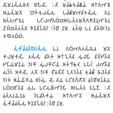
𑀲𑁄𑀫𑀦𑀲𑁆𑀲𑀚𑀸𑀢𑀸 𑀅𑀳𑁄𑀲𑀺. 𑀇𑀢𑀺 𑀫𑀘𑁆𑀙𑀓𑀼𑀘𑁆𑀙𑀺𑀬𑀁 𑀅𑀭𑁄𑀕𑀪𑀸𑀯𑁄
𑀆𑀬𑀲𑁆𑀫𑀢𑁄 𑀩𑀸𑀓𑁆𑀓𑀼𑀮𑀲𑁆𑀲
𑀧𑀘𑁆𑀙𑀺𑀫𑀪𑀯𑀺𑀓𑀲𑁆𑀲 𑀢𑁂𑀦
𑀅𑀢𑁆𑀢𑀪𑀸𑀯𑁂𑀦 𑀧𑀝𑀺𑀮𑀪𑀺𑀢𑀩𑁆𑀩𑀅𑀭𑀳𑀢𑁆𑀢𑀫𑀕𑁆𑀕𑀜𑀸𑀡𑀸𑀦𑀼𑀪𑀸𑀯𑁂𑀦
𑀦𑀺𑀩𑁆𑀩𑀢𑁆𑀢𑀢𑁆𑀢𑀸 𑀜𑀸𑀡𑀯𑀺𑀧𑁆𑀨𑀸𑀭𑀸 𑀇𑀤𑁆𑀥𑀺 𑀦𑀸𑀫. 𑀯𑀢𑁆𑀣𑀼 𑀧𑀦 𑀯𑀺𑀢𑁆𑀣𑀸𑀭𑁂𑀦
𑀓𑀣𑁂𑀢𑀩𑁆𑀩𑀁.
𑀲𑀁𑀓𑀺𑀘𑁆𑀘𑀢𑁆𑀣𑁂𑀭𑀲𑁆𑀲
𑀧𑀦 𑀕𑀩𑁆𑀪𑀕𑀢𑀲𑁆𑀲𑁂𑀯 𑀫𑀸𑀢𑀸
𑀓𑀸𑀮𑀫𑀓𑀸𑀲𑀺. 𑀢𑀲𑁆𑀲𑀸 𑀘𑀺𑀢𑀓𑀁 𑀆𑀭𑁄𑀧𑁂𑀢𑁆𑀯𑀸 𑀲𑀽𑀮𑁂𑀳𑀺 𑀯𑀺𑀚𑁆𑀛𑀺𑀢𑁆𑀯𑀸
𑀛𑀸𑀧𑀺𑀬𑀫𑀸𑀦𑀸𑀬 𑀤𑀸𑀭𑀓𑁄 𑀲𑀽𑀮𑀓𑁄𑀝𑀺𑀬𑀸 𑀅𑀓𑁆𑀔𑀺𑀓𑀽𑀝𑁂 𑀧𑀳𑀸𑀭𑀁 𑀮𑀪𑀺𑀢𑁆𑀯𑀸
𑀲𑀤𑁆𑀤𑀁 𑀅𑀓𑀸𑀲𑀺. 𑀢𑀢𑁄 𑀤𑀸𑀭𑀓𑁄 𑀚𑀻𑀯𑀢𑀻𑀢𑀺 𑀑𑀢𑀸𑀭𑁂𑀢𑁆𑀯𑀸 𑀓𑀼𑀘𑁆𑀙𑀺𑀁 𑀨𑀸𑀮𑁂𑀢𑁆𑀯𑀸
𑀤𑀸𑀭𑀓𑀁 𑀅𑀬𑁆𑀬𑀺𑀓𑀸𑀬 𑀅𑀤𑀁𑀲𑀼. 𑀲𑁄 𑀢𑀸𑀬 𑀧𑀝𑀺𑀚𑀕𑁆𑀕𑀺𑀢𑁄 𑀯𑀼𑀤𑁆𑀥𑀺𑀫𑀦𑁆𑀯𑀸𑀬
𑀧𑀩𑁆𑀩𑀚𑀺𑀢𑁆𑀯𑀸 𑀲𑀳 𑀧𑀝𑀺𑀲𑀫𑁆𑀪𑀺𑀤𑀸𑀳𑀺 𑀅𑀭𑀳𑀢𑁆𑀢𑀁 𑀧𑀸𑀧𑀼𑀡𑀺. 𑀇𑀢𑀺
𑀯𑀼𑀢𑁆𑀢𑀦𑀬𑁂𑀦𑁂𑀯 𑀤𑀸𑀭𑀼𑀘𑀺𑀢𑀓𑀸𑀬 𑀅𑀭𑁄𑀕𑀪𑀸𑀯𑁄 𑀆𑀬𑀲𑁆𑀫𑀢𑁄
𑀲𑀁𑀓𑀺𑀘𑁆𑀘𑀲𑁆𑀲 𑀜𑀸𑀡𑀯𑀺𑀧𑁆𑀨𑀸𑀭𑀸 𑀇𑀤𑁆𑀥𑀺 𑀦𑀸𑀫.