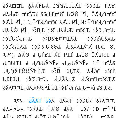
𑀯𑁂𑀤𑀺𑀢𑀩𑁆𑀩𑀸𑀦𑀺. 𑀯𑀼𑀢𑁆𑀢𑀜𑁆𑀳𑁂𑀢𑀁 𑀥𑀫𑁆𑀫𑀲𑁂𑀦𑀸𑀧𑀢𑀺𑀦𑀸 ‘‘𑀇𑀤𑁆𑀥𑀺𑀬𑀸 𑀓𑀢𑀫𑀸
𑀘𑀢𑀲𑁆𑀲𑁄 𑀪𑀽𑀫𑀺𑀬𑁄? 𑀯𑀺𑀯𑁂𑀓𑀚𑀪𑀽𑀫𑀺 𑀧𑀞𑀫𑀁 𑀛𑀸𑀦𑀁, 𑀧𑀻𑀢𑀺𑀲𑀼𑀔𑀪𑀽𑀫𑀺
𑀤𑀼𑀢𑀺𑀬𑀁 𑀛𑀸𑀦𑀁, 𑀉𑀧𑁂𑀓𑁆𑀔𑀸𑀲𑀼𑀔𑀪𑀽𑀫𑀺 𑀢𑀢𑀺𑀬𑀁 𑀛𑀸𑀦𑀁, 𑀅𑀤𑀼𑀓𑁆𑀔𑀫𑀲𑀼𑀔𑀪𑀽𑀫𑀺
𑀘𑀢𑀼𑀢𑁆𑀣𑀁 𑀛𑀸𑀦𑀁. 𑀇𑀤𑁆𑀥𑀺𑀬𑀸 𑀇𑀫𑀸 𑀘𑀢𑀲𑁆𑀲𑁄 𑀪𑀽𑀫𑀺𑀬𑁄 𑀇𑀤𑁆𑀥𑀺𑀮𑀸𑀪𑀸𑀬
𑀇𑀤𑁆𑀥𑀺𑀧𑀝𑀺𑀮𑀸𑀪𑀸𑀬 𑀇𑀤𑁆𑀥𑀺𑀯𑀺𑀓𑀼𑀩𑁆𑀩𑀦𑀢𑀸𑀬 𑀇𑀤𑁆𑀥𑀺𑀯𑀺𑀲𑀯𑀺𑀢𑀸𑀬
𑀇𑀤𑁆𑀥𑀺𑀯𑀲𑀺𑀢𑀸𑀬 𑀇𑀤𑁆𑀥𑀺𑀯𑁂𑀲𑀸𑀭𑀚𑁆𑀚𑀸𑀬 𑀲𑀁𑀯𑀢𑁆𑀢𑀦𑁆𑀢𑀻’’𑀢𑀺 (𑀧𑀝𑀺. 𑀫.
𑁩.𑁯). 𑀏𑀢𑁆𑀣 𑀘 𑀧𑀼𑀭𑀺𑀫𑀸𑀦𑀺 𑀢𑀻𑀡𑀺 𑀛𑀸𑀦𑀸𑀦𑀺 𑀬𑀲𑁆𑀫𑀸 𑀧𑀻𑀢𑀺𑀨𑀭𑀡𑁂𑀦 𑀘
𑀲𑀼𑀔𑀨𑀭𑀡𑁂𑀦 𑀘 𑀲𑀼𑀔𑀲𑀜𑁆𑀜𑀜𑁆𑀘 𑀮𑀳𑀼𑀲𑀜𑁆𑀜𑀜𑁆𑀘 𑀑𑀓𑁆𑀓𑀫𑀺𑀢𑁆𑀯𑀸
𑀮𑀳𑀼𑀫𑀼𑀤𑀼𑀓𑀫𑁆𑀫𑀜𑁆𑀜𑀓𑀸𑀬𑁄 𑀇𑀤𑁆𑀥𑀺𑀁 𑀧𑀸𑀧𑀼𑀡𑀸𑀢𑀺, 𑀢𑀲𑁆𑀫𑀸 𑀇𑀫𑀺𑀦𑀸
𑀧𑀭𑀺𑀬𑀸𑀬𑁂𑀦 𑀇𑀤𑁆𑀥𑀺𑀮𑀸𑀪𑀸𑀬 𑀲𑀁𑀯𑀢𑁆𑀢𑀦𑀢𑁄 𑀲𑀫𑁆𑀪𑀸𑀭𑀪𑀽𑀫𑀺𑀬𑁄𑀢𑀺
𑀯𑁂𑀤𑀺𑀢𑀩𑁆𑀩𑀸𑀦𑀺. 𑀘𑀢𑀼𑀢𑁆𑀣𑀚𑁆𑀛𑀸𑀦𑀁 𑀧𑀦 𑀇𑀤𑁆𑀥𑀺𑀮𑀸𑀪𑀸𑀬 𑀧𑀓𑀢𑀺𑀪𑀽𑀫𑀺𑀬𑁂𑀯.
.
𑀘𑀢𑁆𑀢𑀸𑀭𑁄 𑀧𑀸𑀤𑀸
𑀢𑀺 𑀘𑀢𑁆𑀢𑀸𑀭𑁄 𑀇𑀤𑁆𑀥𑀺𑀧𑀸𑀤𑀸 𑀯𑁂𑀤𑀺𑀢𑀩𑁆𑀩𑀸.
𑁩𑁮𑁨
𑀯𑀼𑀢𑁆𑀢𑀜𑁆𑀳𑁂𑀢𑀁 ‘‘𑀇𑀤𑁆𑀥𑀺𑀬𑀸 𑀓𑀢𑀫𑁂 𑀘𑀢𑁆𑀢𑀸𑀭𑁄 𑀧𑀸𑀤𑀸? 𑀇𑀥 𑀪𑀺𑀓𑁆𑀔𑀼
𑀙𑀦𑁆𑀤𑀲𑀫𑀸𑀥𑀺𑀧𑀥𑀸𑀦𑀲𑀗𑁆𑀔𑀸𑀭𑀲𑀫𑀦𑁆𑀦𑀸𑀕𑀢𑀁 𑀇𑀤𑁆𑀥𑀺𑀧𑀸𑀤𑀁 𑀪𑀸𑀯𑁂𑀢𑀺.