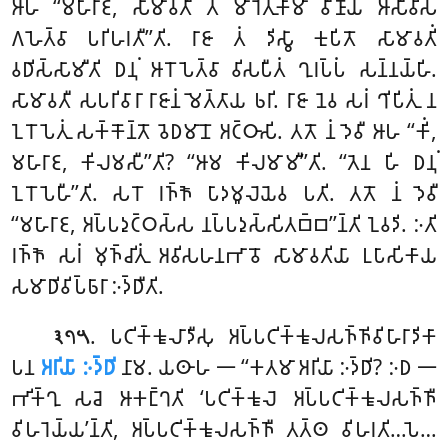
𑀆𑀳 ‘‘𑀫𑀳𑀸𑀭𑀸𑀚, 𑀲𑀸𑀫𑀸𑀯𑀢𑀻 𑀢𑀁 𑀫𑀸𑀭𑁂𑀢𑀼𑀓𑀸𑀫𑀸 𑀯𑀻𑀡𑀸𑀬 𑀆𑀲𑀻𑀯𑀺𑀲𑀁
𑀕𑀳𑁂𑀢𑁆𑀯𑀸 𑀧𑀭𑀺𑀳𑀭𑀢𑀻’’𑀢𑀺. 𑀭𑀸𑀚𑀸 𑀢𑀁 𑀤𑀺𑀲𑁆𑀯𑀸 𑀓𑀼𑀧𑀺𑀢𑁄 𑀲𑀸𑀫𑀸𑀯𑀢𑀺𑀁
𑀯𑀥𑀺𑀲𑁆𑀲𑀸𑀫𑀻𑀢𑀺 𑀥𑀦𑀼𑀁 𑀆𑀭𑁄𑀧𑁂𑀢𑁆𑀯𑀸 𑀯𑀺𑀲𑀧𑀻𑀢𑀁 𑀔𑀼𑀭𑀧𑁆𑀧𑀁 𑀲𑀦𑁆𑀦𑀬𑁆𑀳𑀺.
𑀲𑀸𑀫𑀸𑀯𑀢𑀻 𑀲𑀧𑀭𑀺𑀯𑀸𑀭𑀸 𑀭𑀸𑀚𑀸𑀦𑀁 𑀫𑁂𑀢𑁆𑀢𑀸𑀬 𑀨𑀭𑀺. 𑀭𑀸𑀚𑀸 𑀦𑁂𑀯 𑀲𑀭𑀁 𑀔𑀺𑀧𑀺𑀢𑀼𑀁 𑀦
𑀑𑀭𑁄𑀧𑁂𑀢𑀼𑀁 𑀲𑀓𑁆𑀓𑁄𑀦𑁆𑀢𑁄 𑀯𑁂𑀥𑀫𑀸𑀦𑁄 𑀅𑀝𑁆𑀞𑀸𑀲𑀺. 𑀢𑀢𑁄 𑀦𑀁 𑀤𑁂𑀯𑀻 𑀆𑀳 ‘‘𑀓𑀺𑀁,
𑀫𑀳𑀸𑀭𑀸𑀚, 𑀓𑀺𑀮𑀫𑀲𑀻’’𑀢𑀺? ‘‘𑀆𑀫 𑀓𑀺𑀮𑀫𑀸𑀫𑀻’’𑀢𑀺. ‘‘𑀢𑁂𑀦
𑀳𑀺 𑀥𑀦𑀼𑀁
𑀑𑀭𑁄𑀧𑁂𑀳𑀻’’𑀢𑀺. 𑀲𑀭𑁄 𑀭𑀜𑁆𑀜𑁄 𑀧𑀸𑀤𑀫𑀽𑀮𑁂𑀬𑁂𑀯 𑀧𑀢𑀺. 𑀢𑀢𑁄 𑀦𑀁 𑀤𑁂𑀯𑀻
‘‘𑀫𑀳𑀸𑀭𑀸𑀚, 𑀅𑀧𑁆𑀧𑀤𑀼𑀝𑁆𑀞𑀲𑁆𑀲 𑀦𑀧𑁆𑀧𑀤𑀼𑀲𑁆𑀲𑀺𑀢𑀩𑁆𑀩’’𑀦𑁆𑀢𑀺 𑀑𑀯𑀤𑀺. 𑀇𑀢𑀺
𑀭𑀜𑁆𑀜𑁄 𑀲𑀭𑀁 𑀫𑀼𑀜𑁆𑀘𑀺𑀢𑀼𑀁 𑀅𑀯𑀺𑀲𑀳𑀦𑀪𑀸𑀯𑁄 𑀲𑀸𑀫𑀸𑀯𑀢𑀺𑀬𑀸 𑀉𑀧𑀸𑀲𑀺𑀓𑀸𑀬
𑀲𑀫𑀸𑀥𑀺𑀯𑀺𑀧𑁆𑀨𑀸𑀭𑀸 𑀇𑀤𑁆𑀥𑀻𑀢𑀺.
. 𑀧𑀝𑀺𑀓𑁆𑀓𑀽𑀮𑀸𑀤𑀻𑀲𑀼 𑀅𑀧𑁆𑀧𑀝𑀺𑀓𑁆𑀓𑀽𑀮𑀲𑀜𑁆𑀜𑀺𑀯𑀺𑀳𑀸𑀭𑀸𑀤𑀺𑀓𑀸
𑁩𑁭𑁫
𑀧𑀦
𑀅𑀭𑀺𑀬𑀸 𑀇𑀤𑁆𑀥𑀺
𑀦𑀸𑀫. 𑀬𑀣𑀸𑀳 𑁋 ‘‘𑀓𑀢𑀫𑀸 𑀅𑀭𑀺𑀬𑀸 𑀇𑀤𑁆𑀥𑀺? 𑀇𑀥 𑁋
𑀪𑀺𑀓𑁆𑀔𑀼 𑀲𑀘𑁂 𑀆𑀓𑀗𑁆𑀔𑀢𑀺 ‘𑀧𑀝𑀺𑀓𑁆𑀓𑀽𑀮𑁂 𑀅𑀧𑁆𑀧𑀝𑀺𑀓𑁆𑀓𑀽𑀮𑀲𑀜𑁆𑀜𑀻
𑀯𑀺𑀳𑀭𑁂𑀬𑁆𑀬’𑀦𑁆𑀢𑀺, 𑀅𑀧𑁆𑀧𑀝𑀺𑀓𑁆𑀓𑀽𑀮𑀲𑀜𑁆𑀜𑀻 𑀢𑀢𑁆𑀣 𑀯𑀺𑀳𑀭𑀢𑀺…𑀧𑁂…