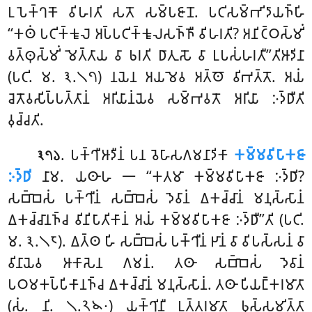
𑀉𑀧𑁂𑀓𑁆𑀔𑀓𑁄 𑀯𑀺𑀳𑀭𑀢𑀺 𑀲𑀢𑁄 𑀲𑀫𑁆𑀧𑀚𑀸𑀦𑁄. 𑀧𑀝𑀺𑀲𑀫𑁆𑀪𑀺𑀤𑀸𑀬𑀜𑁆𑀳𑀺
‘‘𑀓𑀣𑀁 𑀧𑀝𑀺𑀓𑁆𑀓𑀽𑀮𑁂 𑀅𑀧𑁆𑀧𑀝𑀺𑀓𑁆𑀓𑀽𑀮𑀲𑀜𑁆𑀜𑀻 𑀯𑀺𑀳𑀭𑀢𑀺? 𑀅𑀦𑀺𑀝𑁆𑀞𑀲𑁆𑀫𑀺𑀁
𑀯𑀢𑁆𑀣𑀼𑀲𑁆𑀫𑀺𑀁 𑀫𑁂𑀢𑁆𑀢𑀸𑀬 𑀯𑀸 𑀨𑀭𑀢𑀺 𑀥𑀸𑀢𑀼𑀲𑁄 𑀯𑀸 𑀉𑀧𑀲𑀁𑀳𑀭𑀢𑀻’’𑀢𑀺𑀆𑀤𑀺𑀦𑀸
(𑀧𑀝𑀺. 𑀫. 𑁩.𑁧𑁭) 𑀦𑀬𑁂𑀦 𑀅𑀬𑀫𑁂𑀯 𑀅𑀢𑁆𑀣𑁄 𑀯𑀺𑀪𑀢𑁆𑀢𑁄. 𑀅𑀬𑀁
𑀘𑁂𑀢𑁄𑀯𑀲𑀺𑀧𑁆𑀧𑀢𑁆𑀢𑀸𑀦𑀁 𑀅𑀭𑀺𑀬𑀸𑀦𑀁𑀬𑁂𑀯 𑀲𑀫𑁆𑀪𑀯𑀢𑁄 𑀅𑀭𑀺𑀬𑀸 𑀇𑀤𑁆𑀥𑀻𑀢𑀺
𑀯𑀼𑀘𑁆𑀘𑀢𑀺.
. 𑀧𑀓𑁆𑀔𑀻𑀆𑀤𑀻𑀦𑀁 𑀧𑀦
𑀯𑁂𑀳𑀸𑀲𑀕𑀫𑀦𑀸𑀤𑀺𑀓𑀸
𑀓𑀫𑁆𑀫𑀯𑀺𑀧𑀸𑀓𑀚𑀸
𑁩𑁭𑁬
𑀇𑀤𑁆𑀥𑀺
𑀦𑀸𑀫. 𑀬𑀣𑀸𑀳 𑁋 ‘‘𑀓𑀢𑀫𑀸 𑀓𑀫𑁆𑀫𑀯𑀺𑀧𑀸𑀓𑀚𑀸 𑀇𑀤𑁆𑀥𑀺?
𑀲𑀩𑁆𑀩𑁂𑀲𑀁 𑀧𑀓𑁆𑀔𑀻𑀦𑀁 𑀲𑀩𑁆𑀩𑁂𑀲𑀁 𑀤𑁂𑀯𑀸𑀦𑀁 𑀏𑀓𑀘𑁆𑀘𑀸𑀦𑀁 𑀫𑀦𑀼𑀲𑁆𑀲𑀸𑀦𑀁
𑀏𑀓𑀘𑁆𑀘𑀸𑀦𑀜𑁆𑀘 𑀯𑀺𑀦𑀺𑀧𑀸𑀢𑀺𑀓𑀸𑀦𑀁 𑀅𑀬𑀁 𑀓𑀫𑁆𑀫𑀯𑀺𑀧𑀸𑀓𑀚𑀸 𑀇𑀤𑁆𑀥𑀻’’𑀢𑀺 (𑀧𑀝𑀺.
𑀫. 𑁩.𑁧𑁮). 𑀏𑀢𑁆𑀣 𑀳𑀺 𑀲𑀩𑁆𑀩𑁂𑀲𑀁 𑀧𑀓𑁆𑀔𑀻𑀦𑀁 𑀛𑀸𑀦𑀁 𑀯𑀸 𑀯𑀺𑀧𑀲𑁆𑀲𑀦𑀁 𑀯𑀸
𑀯𑀺𑀦𑀸𑀬𑁂𑀯 𑀆𑀓𑀸𑀲𑁂𑀦 𑀕𑀫𑀦𑀁. 𑀢𑀣𑀸 𑀲𑀩𑁆𑀩𑁂𑀲𑀁 𑀤𑁂𑀯𑀸𑀦𑀁
𑀧𑀞𑀫𑀓𑀧𑁆𑀧𑀺𑀓𑀸𑀦𑀜𑁆𑀘 𑀏𑀓𑀘𑁆𑀘𑀸𑀦𑀁 𑀫𑀦𑀼𑀲𑁆𑀲𑀸𑀦𑀁. 𑀢𑀣𑀸 𑀧𑀺𑀬𑀗𑁆𑀓𑀭𑀫𑀸𑀢𑀸
(𑀲𑀁. 𑀦𑀺. 𑁧.𑁨𑁪𑁦) 𑀬𑀓𑁆𑀔𑀺𑀦𑀻
𑀉𑀢𑁆𑀢𑀭𑀫𑀸𑀢𑀸 𑀨𑀼𑀲𑁆𑀲𑀫𑀺𑀢𑁆𑀢𑀸