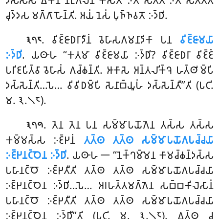
𑀤𑀸𑀲𑀲𑁆𑀲 𑀏𑀓𑁂𑀦 𑀦𑀗𑁆𑀕𑀮𑁂𑀦 𑀓𑀲𑀢𑁄 𑀇𑀢𑁄 𑀲𑀢𑁆𑀢 𑀇𑀢𑁄 𑀲𑀢𑁆𑀢𑀸𑀢𑀺
𑀘𑀼𑀤𑁆𑀤𑀲 𑀫𑀕𑁆𑀕𑀸 𑀳𑁄𑀦𑁆𑀢𑀺. 𑀅𑀬𑀁 𑀦𑁂𑀲𑀁 𑀧𑀼𑀜𑁆𑀜𑀯𑀢𑁄 𑀇𑀤𑁆𑀥𑀺.
. 𑀯𑀺𑀚𑁆𑀚𑀸𑀥𑀭𑀸𑀤𑀻𑀦𑀁 𑀯𑁂𑀳𑀸𑀲𑀕𑀫𑀦𑀸𑀤𑀺𑀓𑀸 𑀧𑀦
𑀯𑀺𑀚𑁆𑀚𑀸𑀫𑀬𑀸
𑁩𑁭𑁮
𑀇𑀤𑁆𑀥𑀺
. 𑀬𑀣𑀸𑀳 ‘‘𑀓𑀢𑀫𑀸 𑀯𑀺𑀚𑁆𑀚𑀸𑀫𑀬𑀸 𑀇𑀤𑁆𑀥𑀺? 𑀯𑀺𑀚𑁆𑀚𑀸𑀥𑀭𑀸 𑀯𑀺𑀚𑁆𑀚𑀁
𑀧𑀭𑀺𑀚𑀧𑀺𑀢𑁆𑀯𑀸 𑀯𑁂𑀳𑀸𑀲𑀁 𑀕𑀘𑁆𑀙𑀦𑁆𑀢𑀺. 𑀆𑀓𑀸𑀲𑁂 𑀅𑀦𑁆𑀢𑀮𑀺𑀓𑁆𑀔𑁂 𑀳𑀢𑁆𑀣𑀺𑀫𑁆𑀧𑀺
𑀤𑀲𑁆𑀲𑁂𑀦𑁆𑀢𑀺…𑀧𑁂… 𑀯𑀺𑀯𑀺𑀥𑀫𑁆𑀧𑀺 𑀲𑁂𑀦𑀸𑀩𑁆𑀬𑀽𑀳𑀁 𑀤𑀲𑁆𑀲𑁂𑀦𑁆𑀢𑀻’’𑀢𑀺 (𑀧𑀝𑀺.
𑀫. 𑁩.𑁧𑁮).
. 𑀢𑁂𑀦 𑀢𑁂𑀦 𑀧𑀦 𑀲𑀫𑁆𑀫𑀸𑀧𑀬𑁄𑀕𑁂𑀦 𑀢𑀲𑁆𑀲 𑀢𑀲𑁆𑀲
𑁩𑁭𑁯
𑀓𑀫𑁆𑀫𑀲𑁆𑀲 𑀇𑀚𑁆𑀛𑀦𑀁
𑀢𑀢𑁆𑀣 𑀢𑀢𑁆𑀣 𑀲𑀫𑁆𑀫𑀸𑀧𑀬𑁄𑀕𑀧𑀘𑁆𑀘𑀬𑀸
𑀇𑀚𑁆𑀛𑀦𑀝𑁆𑀞𑁂𑀦 𑀇𑀤𑁆𑀥𑀺
. 𑀬𑀣𑀸𑀳 𑁋 ‘‘𑀦𑁂𑀓𑁆𑀔𑀫𑁆𑀫𑁂𑀦 𑀓𑀸𑀫𑀘𑁆𑀙𑀦𑁆𑀤𑀲𑁆𑀲
𑀧𑀳𑀸𑀦𑀝𑁆𑀞𑁄 𑀇𑀚𑁆𑀛𑀢𑀻𑀢𑀺 𑀢𑀢𑁆𑀣
𑀢𑀢𑁆𑀣 𑀲𑀫𑁆𑀫𑀸𑀧𑀬𑁄𑀕𑀧𑀘𑁆𑀘𑀬𑀸
𑀇𑀚𑁆𑀛𑀦𑀝𑁆𑀞𑁂𑀦 𑀇𑀤𑁆𑀥𑀺…𑀧𑁂… 𑀅𑀭𑀳𑀢𑁆𑀢𑀫𑀕𑁆𑀕𑁂𑀦 𑀲𑀩𑁆𑀩𑀓𑀺𑀮𑁂𑀲𑀸𑀦𑀁
𑀧𑀳𑀸𑀦𑀝𑁆𑀞𑁄 𑀇𑀚𑁆𑀛𑀢𑀻𑀢𑀺 𑀢𑀢𑁆𑀣 𑀢𑀢𑁆𑀣 𑀲𑀫𑁆𑀫𑀸𑀧𑀬𑁄𑀕𑀧𑀘𑁆𑀘𑀬𑀸
𑀇𑀚𑁆𑀛𑀦𑀝𑁆𑀞𑁂𑀦 𑀇𑀤𑁆𑀥𑀻’’𑀢𑀺 (𑀧𑀝𑀺. 𑀫. 𑁩.𑁧𑁮). 𑀏𑀢𑁆𑀣 𑀘