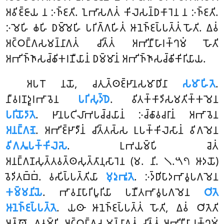
𑀅𑀯𑀺𑀚𑁆𑀚𑀸𑀬 𑀦 𑀇𑀜𑁆𑀚𑀢𑀺. 𑀑𑀪𑀸𑀲𑀕𑀢𑀁 𑀓𑀺𑀮𑁂𑀲𑀦𑁆𑀥𑀓𑀸𑀭𑁂𑀦 𑀦 𑀇𑀜𑁆𑀚𑀢𑀺.
𑀇𑀫𑁂𑀳𑀺 𑀙𑀳𑀺 𑀥𑀫𑁆𑀫𑁂𑀳𑀺 𑀧𑀭𑀺𑀕𑁆𑀕𑀳𑀺𑀢𑀁 𑀆𑀦𑁂𑀜𑁆𑀚𑀧𑁆𑀧𑀢𑁆𑀢𑀁 𑀳𑁄𑀢𑀺. 𑀏𑀯𑀁
𑀅𑀝𑁆𑀞𑀗𑁆𑀕𑀲𑀫𑀦𑁆𑀦𑀸𑀕𑀢𑀁 𑀘𑀺𑀢𑁆𑀢𑀁 𑀅𑀪𑀺𑀦𑀻𑀳𑀸𑀭𑀓𑁆𑀔𑀫𑀁 𑀳𑁄𑀢𑀺
𑀅𑀪𑀺𑀜𑁆𑀜𑀸𑀲𑀘𑁆𑀙𑀺𑀓𑀭𑀡𑀻𑀬𑀸𑀦𑀁 𑀥𑀫𑁆𑀫𑀸𑀦𑀁 𑀅𑀪𑀺𑀜𑁆𑀜𑀸𑀲𑀘𑁆𑀙𑀺𑀓𑀺𑀭𑀺𑀬𑀸𑀬.
𑀅𑀧𑀭𑁄 𑀦𑀬𑁄, 𑀘𑀢𑀼𑀢𑁆𑀣𑀚𑁆𑀛𑀸𑀦𑀲𑀫𑀸𑀥𑀺𑀦𑀸
𑀲𑀫𑀸𑀳𑀺𑀢𑁂
.
𑀦𑀻𑀯𑀭𑀡𑀤𑀽𑀭𑀪𑀸𑀯𑁂𑀦
𑀧𑀭𑀺𑀲𑀼𑀤𑁆𑀥𑁂
. 𑀯𑀺𑀢𑀓𑁆𑀓𑀸𑀤𑀺𑀲𑀫𑀢𑀺𑀓𑁆𑀓𑀫𑁂𑀦
𑀧𑀭𑀺𑀬𑁄𑀤𑀸𑀢𑁂
. 𑀛𑀸𑀦𑀧𑀝𑀺𑀮𑀸𑀪𑀧𑀘𑁆𑀘𑀬𑀸𑀦𑀁 𑀇𑀘𑁆𑀙𑀸𑀯𑀘𑀭𑀸𑀦𑀁 𑀅𑀪𑀸𑀯𑁂𑀦
𑀅𑀦𑀗𑁆𑀕𑀡𑁂
. 𑀅𑀪𑀺𑀚𑁆𑀛𑀸𑀤𑀻𑀦𑀁 𑀘𑀺𑀢𑁆𑀢𑀲𑁆𑀲 𑀉𑀧𑀓𑁆𑀓𑀺𑀮𑁂𑀲𑀸𑀦𑀁 𑀯𑀺𑀕𑀫𑁂𑀦
𑀯𑀺𑀕𑀢𑀽𑀧𑀓𑁆𑀓𑀺𑀮𑁂𑀲𑁂
. 𑀉𑀪𑀬𑀫𑁆𑀧𑀺 𑀘𑁂𑀢𑀁
𑀅𑀦𑀗𑁆𑀕𑀡𑀲𑀼𑀢𑁆𑀢𑀯𑀢𑁆𑀣𑀲𑀼𑀢𑁆𑀢𑀸𑀦𑀼𑀲𑀸𑀭𑁂𑀦 (𑀫. 𑀦𑀺. 𑁧.𑁫𑁭 𑀆𑀤𑀬𑁄)
𑀯𑁂𑀤𑀺𑀢𑀩𑁆𑀩𑀁. 𑀯𑀲𑀺𑀧𑁆𑀧𑀢𑁆𑀢𑀺𑀬𑀸
𑀫𑀼𑀤𑀼𑀪𑀽𑀢𑁂
. 𑀇𑀤𑁆𑀥𑀺𑀧𑀸𑀤𑀪𑀸𑀯𑀽𑀧𑀕𑀫𑁂𑀦
𑀓𑀫𑁆𑀫𑀦𑀺𑀬𑁂
. 𑀪𑀸𑀯𑀦𑀸𑀧𑀸𑀭𑀺𑀧𑀽𑀭𑀺𑀬𑀸 𑀧𑀡𑀻𑀢𑀪𑀸𑀯𑀽𑀧𑀕𑀫𑁂𑀦
𑀞𑀺𑀢𑁂
𑀆𑀦𑁂𑀜𑁆𑀚𑀧𑁆𑀧𑀢𑁆𑀢𑁂
. 𑀬𑀣𑀸 𑀆𑀦𑁂𑀜𑁆𑀚𑀧𑁆𑀧𑀢𑁆𑀢𑀁 𑀳𑁄𑀢𑀺, 𑀏𑀯𑀁 𑀞𑀺𑀢𑁂𑀢𑀺
𑀅𑀢𑁆𑀣𑁄. 𑀏𑀯𑀫𑁆𑀧𑀺 𑀅𑀝𑁆𑀞𑀗𑁆𑀕𑀲𑀫𑀦𑁆𑀦𑀸𑀕𑀢𑀁 𑀘𑀺𑀢𑁆𑀢𑀁 𑀅𑀪𑀺𑀦𑀻𑀳𑀸𑀭𑀓𑁆𑀔𑀫𑀁