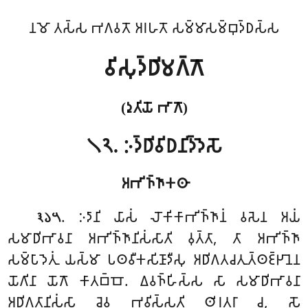
𑀦𑀫𑁄 𑀢𑀲𑁆𑀲 𑀪𑀕𑀯𑀢𑁄 𑀅𑀭𑀳𑀢𑁄 𑀲𑀫𑁆𑀫𑀸𑀲𑀫𑁆𑀩𑀼𑀤𑁆𑀥𑀲𑁆𑀲
𑀯𑀺𑀲𑀼𑀤𑁆𑀥𑀺𑀫𑀕𑁆𑀕𑁄
(𑀤𑀼𑀢𑀺𑀬𑁄 𑀪𑀸𑀕𑁄)
𑁧𑁨. 𑀇𑀤𑁆𑀥𑀺𑀯𑀺𑀥𑀦𑀺𑀤𑁆𑀤𑁂𑀲𑁄
𑀅𑀪𑀺𑀜𑁆𑀜𑀸𑀓𑀣𑀸
. 𑀇𑀤𑀸𑀦𑀺
𑀬𑀸𑀲𑀁 𑀮𑁄𑀓𑀺𑀓𑀸𑀪𑀺𑀜𑁆𑀜𑀸𑀦𑀁 𑀯𑀲𑁂𑀦 𑀅𑀬𑀁
𑁩𑁬𑁫
𑀲𑀫𑀸𑀥𑀺𑀪𑀸𑀯𑀦𑀸 𑀅𑀪𑀺𑀜𑁆𑀜𑀸𑀦𑀺𑀲𑀁𑀲𑀸𑀢𑀺 𑀯𑀼𑀢𑁆𑀢𑀸, 𑀢𑀸 𑀅𑀪𑀺𑀜𑁆𑀜𑀸
𑀲𑀫𑁆𑀧𑀸𑀤𑁂𑀢𑀼𑀁 𑀬𑀲𑁆𑀫𑀸 𑀧𑀣𑀯𑀻𑀓𑀲𑀺𑀡𑀸𑀤𑀻𑀲𑀼 𑀅𑀥𑀺𑀕𑀢𑀘𑀢𑀼𑀢𑁆𑀣𑀚𑁆𑀛𑀸𑀦𑁂𑀦
𑀬𑁄𑀕𑀺𑀦𑀸 𑀬𑁄𑀕𑁄 𑀓𑀸𑀢𑀩𑁆𑀩𑁄. 𑀏𑀯𑀜𑁆𑀳𑀺𑀲𑁆𑀲 𑀲𑀸 𑀲𑀫𑀸𑀥𑀺𑀪𑀸𑀯𑀦𑀸
𑀅𑀥𑀺𑀕𑀢𑀸𑀦𑀺𑀲𑀁𑀲𑀸 𑀘𑁂𑀯 𑀪𑀯𑀺𑀲𑁆𑀲𑀢𑀺 𑀣𑀺𑀭𑀢𑀭𑀸 𑀘, 𑀲𑁄