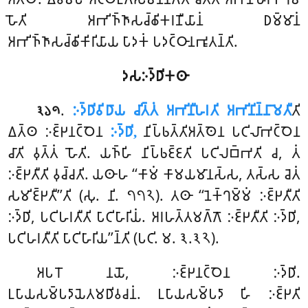
𑀳𑁄𑀢𑀺 𑀅𑀪𑀺𑀜𑁆𑀜𑀸𑀲𑀘𑁆𑀙𑀺𑀓𑀭𑀡𑀻𑀬𑀸𑀦𑀁 𑀥𑀫𑁆𑀫𑀸𑀦𑀁
𑀅𑀪𑀺𑀜𑁆𑀜𑀸𑀲𑀘𑁆𑀙𑀺𑀓𑀺𑀭𑀺𑀬𑀸𑀬 𑀧𑀸𑀤𑀓𑀁 𑀧𑀤𑀝𑁆𑀞𑀸𑀦𑀪𑀽𑀢𑀦𑁆𑀢𑀺.
𑀤𑀲𑀇𑀤𑁆𑀥𑀺𑀓𑀣𑀸
.
𑀇𑀤𑁆𑀥𑀺𑀯𑀺𑀥𑀸𑀬 𑀘𑀺𑀢𑁆𑀢𑀁 𑀅𑀪𑀺𑀦𑀻𑀳𑀭𑀢𑀺 𑀅𑀪𑀺𑀦𑀺𑀦𑁆𑀦𑀸𑀫𑁂𑀢𑀻
𑀢𑀺
𑁩𑁬𑁯
𑀏𑀢𑁆𑀣 𑀇𑀚𑁆𑀛𑀦𑀝𑁆𑀞𑁂𑀦
𑀇𑀤𑁆𑀥𑀺,
𑀦𑀺𑀧𑁆𑀨𑀢𑁆𑀢𑀺𑀅𑀢𑁆𑀣𑁂𑀦 𑀧𑀝𑀺𑀮𑀸𑀪𑀝𑁆𑀞𑁂𑀦
𑀘𑀸𑀢𑀺 𑀯𑀼𑀢𑁆𑀢𑀁 𑀳𑁄𑀢𑀺. 𑀬𑀜𑁆𑀳𑀺 𑀦𑀺𑀧𑁆𑀨𑀚𑁆𑀚𑀢𑀺 𑀧𑀝𑀺𑀮𑀩𑁆𑀪𑀢𑀺 𑀘, 𑀢𑀁
𑀇𑀚𑁆𑀛𑀢𑀻𑀢𑀺 𑀯𑀼𑀘𑁆𑀘𑀢𑀺. 𑀬𑀣𑀸𑀳 ‘‘𑀓𑀸𑀫𑀁 𑀓𑀸𑀫𑀬𑀫𑀸𑀦𑀲𑁆𑀲, 𑀢𑀲𑁆𑀲 𑀘𑁂𑀢𑀁
𑀲𑀫𑀺𑀚𑁆𑀛𑀢𑀻’’𑀢𑀺 (𑀲𑀼. 𑀦𑀺. 𑁭𑁭𑁨). 𑀢𑀣𑀸 ‘‘𑀦𑁂𑀓𑁆𑀔𑀫𑁆𑀫𑀁 𑀇𑀚𑁆𑀛𑀢𑀻𑀢𑀺
𑀇𑀤𑁆𑀥𑀺, 𑀧𑀝𑀺𑀳𑀭𑀢𑀻𑀢𑀺 𑀧𑀸𑀝𑀺𑀳𑀸𑀭𑀺𑀬𑀁. 𑀅𑀭𑀳𑀢𑁆𑀢𑀫𑀕𑁆𑀕𑁄 𑀇𑀚𑁆𑀛𑀢𑀻𑀢𑀺 𑀇𑀤𑁆𑀥𑀺,
𑀧𑀝𑀺𑀳𑀭𑀢𑀻𑀢𑀺 𑀧𑀸𑀝𑀺𑀳𑀸𑀭𑀺𑀬’’𑀦𑁆𑀢𑀺 (𑀧𑀝𑀺. 𑀫. 𑁩.𑁩𑁨).
𑀅𑀧𑀭𑁄 𑀦𑀬𑁄, 𑀇𑀚𑁆𑀛𑀦𑀝𑁆𑀞𑁂𑀦 𑀇𑀤𑁆𑀥𑀺.
𑀉𑀧𑀸𑀬𑀲𑀫𑁆𑀧𑀤𑀸𑀬𑁂𑀢𑀫𑀥𑀺𑀯𑀘𑀦𑀁. 𑀉𑀧𑀸𑀬𑀲𑀫𑁆𑀧𑀤𑀸 𑀳𑀺 𑀇𑀚𑁆𑀛𑀢𑀺