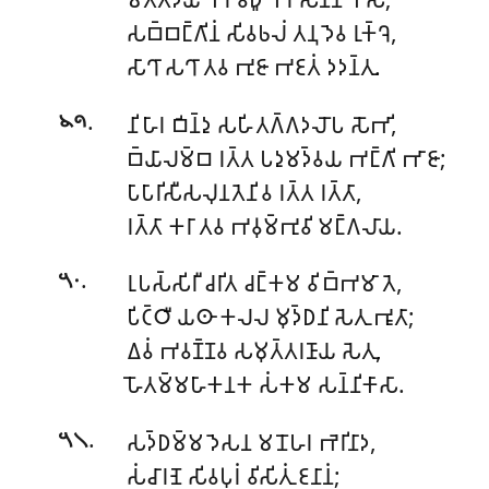
𑀲𑀩𑁆𑀩𑀗𑁆𑀕𑀺𑀦𑀁 𑀲𑀺𑀯𑀨𑀮𑀁 𑀢𑀦𑀼 𑀤𑁂𑀯 𑀭𑀼𑀓𑁆𑀔𑁂,
𑀲𑀸𑀔𑀸 𑀲𑀔𑀸 𑀢𑀯 𑀪𑀼𑀚𑀸 𑀪𑀚𑀢𑀁 𑀤𑀤𑀦𑁆𑀢𑀼.
.
𑀦𑀺𑀳𑀸𑀭 𑀩𑀺𑀦𑁆𑀤𑀼 𑀲𑀳𑀺𑀢𑀕𑁆𑀕𑀤𑀮𑁄𑀧 𑀲𑁄𑀪𑀺,
𑁪𑁯
𑀩𑁆𑀬𑀸𑀮𑀫𑁆𑀩 𑀭𑀢𑁆𑀢 𑀧𑀤𑀼𑀫𑀤𑁆𑀯𑀬 𑀪𑀗𑁆𑀕𑀺 𑀪𑀸𑀚𑀸;
𑀧𑀸𑀧𑀸𑀭𑀺𑀲𑀻𑀲𑀮𑀼𑀦𑀢𑁂𑀦𑀺𑀯 𑀭𑀢𑁆𑀢 𑀭𑀢𑁆𑀢𑀸,
𑀭𑀢𑁆𑀢𑀸 𑀓𑀭𑀸 𑀢𑀯 𑀪𑀯𑀼𑀫𑁆𑀪𑀼𑀯𑀺 𑀫𑀗𑁆𑀕𑀮𑀸𑀬.
.
𑀭𑀼𑀧𑀲𑁆𑀲𑀺𑀭𑀻 𑀘𑀭𑀺𑀢 𑀘𑀗𑁆𑀓𑀫 𑀯𑀺𑀩𑁆𑀪𑀫𑀸 𑀢𑁂,
𑁫𑁦
𑀧𑀺𑀝𑁆𑀞𑀻 𑀬𑀣𑀸 𑀓𑀮𑀮 𑀫𑀼𑀤𑁆𑀥𑀦𑀺 𑀲𑁂𑀢𑀼 𑀪𑀽𑀢𑀸;
𑀏𑀯𑀁 𑀪𑀯𑀡𑁆𑀡𑀯 𑀲𑀫𑀼𑀢𑁆𑀢𑀭𑀡𑀸𑀬 𑀲𑁂𑀢𑀼,
𑀳𑁄𑀢𑀫𑁆𑀫𑀳𑀸𑀓𑀦𑀓 𑀲𑀁𑀓𑀫 𑀲𑀦𑁆𑀦𑀺𑀓𑀸𑀲𑀸.
.
𑀲𑀤𑁆𑀥𑀫𑁆𑀫 𑀤𑁂𑀲𑀦 𑀫𑀦𑁄𑀳𑀭 𑀪𑁂𑀭𑀺𑀦𑀸𑀤,
𑁫𑁧
𑀲𑀁𑀘𑀸𑀭𑀡𑁂 𑀲𑀺𑀯𑀧𑀼𑀭𑀁 𑀯𑀺𑀲𑀺𑀢𑀼𑀁 𑀚𑀦𑀸𑀦𑀁;