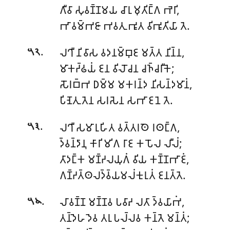
𑀕𑀻𑀯𑀸 𑀲𑀼𑀯𑀡𑁆𑀡𑀫𑀬 𑀘𑀸𑀭𑀼 𑀫𑀼𑀢𑀺𑀗𑁆𑀕 𑀪𑁂𑀭𑀺,
𑀪𑀸𑀯𑀫𑁆𑀪𑀚𑀸 𑀪𑀯𑀢𑀼 𑀪𑀽𑀢 𑀯𑀺𑀪𑀽𑀢𑀺𑀬𑀸 𑀢𑁂.
.
𑀮𑀔𑀻 𑀦𑀺𑀯𑀸𑀲 𑀯𑀤𑀦𑀫𑁆𑀩𑀼𑀚 𑀫𑀢𑁆𑀢 𑀦𑀺𑀦𑁆𑀦,
𑁫𑁨
𑀫𑀸𑀓𑀟𑁆𑀠𑀬𑀁 𑀚𑀦 𑀯𑀺𑀮𑁄𑀘𑀦 𑀘𑀜𑁆𑀘𑀭𑀻𑀓𑁂;
𑀲𑁄𑀭𑀩𑁆𑀪 𑀥𑀫𑁆𑀫 𑀫𑀓𑀭𑀦𑁆𑀤 𑀦𑀺𑀲𑀦𑁆𑀤𑀫𑀸𑀦𑀁,
𑀧𑀺𑀡𑁂𑀢𑀼 𑀢𑁂𑀦 𑀲𑀭𑀲𑁂𑀦 𑀲𑀪𑀸 𑀚𑀦𑁂 𑀢𑁂.
.
𑀮𑀔𑀻 𑀲𑀫𑀸𑀭𑀼𑀳𑀺𑀢 𑀯𑀢𑁆𑀢𑀭𑀣𑁂 𑀭𑀣𑀗𑁆𑀕,
𑁫𑁩
𑀤𑁆𑀯𑀦𑁆𑀤𑀸𑀦𑀼 𑀓𑀸𑀭𑀺 𑀫𑀺𑀕 𑀭𑀸𑀚 𑀓𑀧𑁄𑀮 𑀮𑀻𑀮𑀁;
𑀢𑀸𑀤𑀗𑁆𑀓 𑀫𑀡𑁆𑀟𑀮𑀬𑀼𑀕𑀁 𑀯𑀺𑀬 𑀓𑀡𑁆𑀡𑀪𑀸𑀚𑀁,
𑀕𑀡𑁆𑀟𑀢𑁆𑀣𑀮𑀤𑁆𑀯𑁆𑀬𑀫𑀮𑀁𑀓𑀼𑀭𑀼𑀢𑀁 𑀚𑀦𑀢𑁆𑀢𑁂.
.
𑀮𑀸𑀯𑀡𑁆𑀡 𑀫𑀡𑁆𑀡𑀯 𑀧𑀯𑀸𑀴 𑀮𑀢𑀸 𑀤𑁆𑀯𑀬𑀸𑀪𑀁,
𑁫𑁪
𑀢𑀦𑁆𑀤𑁂𑀳 𑀤𑁂𑀯 𑀢𑀭𑀼 𑀧𑀮𑁆𑀮𑀯 𑀓𑀦𑁆𑀢𑁂 𑀫𑀦𑁆𑀢𑀁;