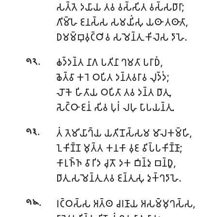
𑀲𑀢𑁆𑀢𑁂 𑀤𑀬𑀸𑀬 𑀢𑀯 𑀯𑀲𑁆𑀲𑀺𑀢 𑀯𑀲𑁆𑀲𑀥𑀸𑀭𑀸;
𑀕𑀺𑀫𑁆𑀳𑁂 𑀚𑀦𑀲𑁆𑀲 𑀲𑀫𑀬𑀺𑀁𑀲𑀼 𑀬𑀣𑀸 𑀢𑀣𑀸𑀢𑀸,
𑀥𑀫𑀫𑁆𑀩𑀼𑀯𑀼𑀝𑁆𑀞𑀺𑀯 𑀲𑀫𑁂𑀦𑁆𑀢𑀼 𑀓𑀺𑀮𑁂𑀲 𑀤𑀸𑀳𑁂.
.
𑀙𑀤𑁆𑀤𑀦𑁆𑀢 𑀦𑀸𑀕 𑀧𑀢𑀺𑀦𑀸 𑀔𑀫𑀢𑀸 𑀧𑀭𑀸𑀥𑀁,
𑁯𑁨
𑀙𑁂𑀢𑁆𑀯𑀸 𑀓𑀭𑁂 𑀞𑀧𑀺𑀢 𑀤𑀦𑁆𑀢𑀯𑀭𑀸𑀯 𑀮𑀼𑀤𑁆𑀤𑀁;
𑀮𑁄𑀓𑁂 𑀳𑀺𑀢𑀸𑀬 𑀞𑀧𑀺𑀢𑀸 𑀢𑀯 𑀤𑀦𑁆𑀢 𑀥𑀸𑀢𑀼,
𑀲𑁂𑀝𑁆𑀞𑀸 𑀚𑀦𑀁 𑀲𑀺𑀯 𑀧𑀼𑀭𑀁 𑀮𑀳𑀼 𑀧𑀸𑀧𑀬𑀦𑁆𑀢𑀼.
.
𑀢𑀁 𑀢𑁂𑀫𑀺𑀬𑀸𑀔𑁆𑀬 𑀬𑀢𑀺𑀦𑁄𑀲𑁆𑀲𑀫 𑀫𑀸𑀮𑀓𑀫𑁆𑀳𑀺,
𑁯𑁩
𑀑𑀓𑀺𑀡𑁆𑀡 𑀫𑀼𑀢𑁆𑀢 𑀓𑀦𑀓𑀸 𑀯𑀼𑀚 𑀯𑀺𑀧𑁆𑀧𑀓𑀺𑀡𑁆𑀡𑀸;
𑀓𑀸𑀭𑀼𑀜𑁆𑀜 𑀯𑀸𑀭𑀺𑀤 𑀘𑀼𑀢𑁄 𑀤𑀓 𑀩𑀺𑀦𑁆𑀤𑀼 𑀩𑀦𑁆𑀥𑀽,
𑀥𑀸𑀢𑀼 𑀲𑀫𑁂𑀦𑁆𑀢𑀼 𑀢𑀯 𑀚𑀦𑁆𑀢𑀼𑀲𑀼 𑀤𑀼𑀓𑁆𑀔𑀤𑀸𑀳𑁂.
.
𑀭𑀝𑁆𑀞𑀲𑁆𑀲 𑀅𑀢𑁆𑀣 𑀘𑀭𑀡𑀸𑀬 𑀅𑀲𑀫𑁆𑀫𑀼𑀔𑀲𑁆𑀲,
𑁯𑁪