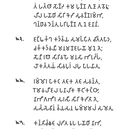
𑀢𑀁 𑀳𑀢𑁆𑀣𑀺 𑀲𑁄𑀡𑁆𑀟 𑀓𑀫 𑀧𑀼𑀡𑁆𑀡 𑀕𑀼𑀡𑀸 𑀢𑀯𑁄𑀭𑀽;
𑀮𑀻𑀮 𑀧𑀬𑁄𑀥𑀺 𑀲𑀺𑀭𑀺 𑀓𑁂𑀴𑀺 𑀲𑀼𑀯𑀡𑁆𑀡𑀭𑀫𑁆𑀪𑀸,
𑀔𑀦𑁆𑀥𑀸𑀯 𑀤𑁂𑀦𑁆𑀢𑀼 𑀧𑀭𑀺𑀧𑀼𑀡𑁆𑀡 𑀕𑀼𑀦𑁂 𑀚𑀦𑀸𑀦𑀸𑀁.
.
𑀚𑀗𑁆𑀖𑀓𑁆𑀔 𑀓𑀤𑁆𑀯𑁆𑀬 𑀲𑀫𑀧𑁆𑀧𑀺𑀢 𑀘𑀺𑀢𑁆𑀢𑀧𑀸𑀤,
𑁪𑁩
𑀘𑀓𑁆𑀓𑀤𑁆𑀯𑀬𑀻 𑀫𑀦𑀫𑀦𑁄𑀚𑀳𑀬𑁄 𑀫𑀼𑀦𑁂 𑀢𑁂;
𑀲𑁄𑀦𑀻 𑀭𑀣𑁄 𑀲𑀺𑀭𑀺𑀯𑀳𑁄 𑀫𑀦𑀲𑀸 𑀪𑀺𑀭𑀼𑀴𑁆𑀳𑀁,
𑀮𑁄𑀓𑀢𑁆𑀢𑀬𑀁 𑀲𑀺𑀯𑀧𑀼𑀭𑀁 𑀮𑀳𑀼 𑀧𑀸𑀧𑀬𑀸𑀢𑀼.
.
𑀭𑀫𑁆𑀫𑁄𑀭 𑀧𑀸𑀓𑀝 𑀢𑀝𑀸𑀓 𑀢𑀝𑀸 𑀲𑀯𑀦𑁆𑀢,
𑁪𑁪
𑀭𑁄𑀫𑀸𑀯𑀮𑀻 𑀚𑀮 𑀧𑀦𑀸𑀮𑀺𑀓 𑀓𑁄𑀝𑀺𑀓𑀝𑁆𑀞𑀸;
𑀦𑀸𑀪𑀻 𑀕𑀪𑀻𑀭 𑀲𑀭𑀲𑀻 𑀲𑀺𑀭𑀺 𑀓𑁂𑀴𑀺𑀢𑀸 𑀢𑁂,
𑀲𑀲𑁆𑀲𑁂𑀯𑀺𑀦𑀁 𑀯𑁆𑀬𑀲𑀦 𑀖𑀫𑁆𑀫𑀫𑀮𑀁 𑀲𑀫𑁂𑀢𑀼.
.
𑀓𑀦𑁆𑀢𑀺𑀘𑁆𑀙𑀝𑀸 𑀮𑀼𑀴𑀺𑀢 𑀭𑀽𑀧 𑀧𑀬𑁄𑀥𑀺 𑀦𑀸𑀪𑀺,
𑁪𑁫