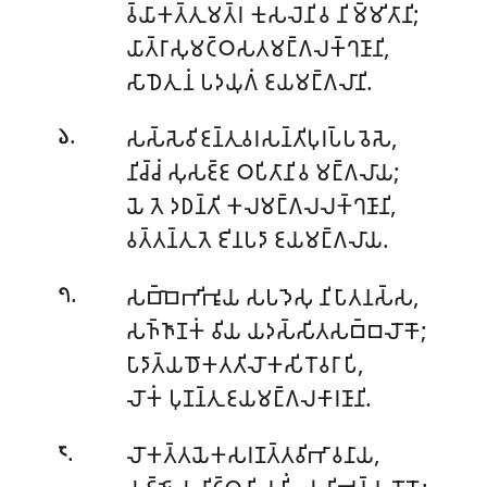
𑀯𑁆𑀬𑀸𑀓𑀢𑁆𑀢𑀼𑀫𑀢𑁆𑀭 𑀓𑀼𑀲𑀮𑁂𑀦𑀺𑀯 𑀦𑀺𑀫𑁆𑀫𑀺𑀢𑀸𑀦𑀺;
𑀬𑀸𑀢𑁆𑀭𑀸𑀲𑀼𑀫𑀝𑁆𑀞𑀲𑀢𑀫𑀗𑁆𑀕𑀮𑀓𑁆𑀔𑀡𑀸𑀦𑀺,
𑀲𑀸𑀥𑁂𑀢𑀼 𑀦𑀁 𑀧𑀤𑀬𑀼𑀕𑀁 𑀚𑀬𑀫𑀗𑁆𑀕𑀮𑀸𑀦𑀺.
.
𑀲𑀲𑁆𑀲𑁂𑀯𑀺𑀚𑀦𑁆𑀢𑀼𑀯𑀭𑀲𑀦𑁆𑀢𑀺𑀧𑀼𑀭𑀧𑁆𑀧𑀯𑁂𑀲𑁂,
𑁬
𑀦𑀺𑀘𑁆𑀘𑀁 𑀲𑀼𑀲𑀚𑁆𑀚 𑀞𑀧𑀺𑀢𑀸𑀦𑀺𑀯 𑀫𑀗𑁆𑀕𑀮𑀸𑀬;
𑀬𑁂 𑀢𑁂 𑀤𑀥𑀦𑁆𑀢𑀺 𑀓𑀮𑀫𑀗𑁆𑀕𑀮𑀮𑀓𑁆𑀔𑀡𑀸𑀦𑀺,
𑀯𑀢𑁆𑀢𑀦𑁆𑀢𑀼 𑀢𑁂 𑀚𑀺𑀦𑀧𑀤𑀸 𑀚𑀬𑀫𑀗𑁆𑀕𑀮𑀸𑀬.
.
𑀲𑀩𑁆𑀩𑁂𑀪𑀺𑀪𑀽𑀬 𑀲𑀧𑀤𑁂𑀲𑀼 𑀦𑀺𑀧𑀸𑀢𑀦𑀲𑁆𑀲,
𑁭
𑀲𑀜𑁆𑀜𑀸𑀡𑀓𑀁 𑀯𑀺𑀬 𑀬𑀤𑀲𑁆𑀲𑀺𑀢𑀲𑀩𑁆𑀩𑀮𑁄𑀓𑁄;
𑀧𑀸𑀤𑀸𑀢𑁆𑀬𑀥𑁄𑀓𑀢𑀢𑀺𑀮𑁄𑀓𑀲𑀺𑀭𑁄𑀯𑀭𑀸 𑀧𑀺,
𑀮𑁄𑀓𑀁 𑀧𑀼𑀡𑀦𑁆𑀢𑀼 𑀚𑀬𑀫𑀗𑁆𑀕𑀮𑀓𑀸𑀭𑀡𑀸𑀦𑀺.
.
𑀮𑁄𑀓𑀢𑁆𑀢𑀬𑁂𑀓𑀲𑀭𑀡𑀢𑁆𑀢𑀯𑀺𑀪𑀸𑀯𑀦𑀸𑀬,
𑁮