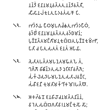
𑀦𑀦𑁆𑀤𑀺𑀁 𑀚𑀦𑀸𑀦𑀫𑀦𑀼𑀯𑀢𑁆𑀢𑀢𑀼 𑀦𑀦𑁆𑀤𑀺𑀯𑀢𑁆𑀢𑀻,
𑀲𑀻𑀲𑀸𑀦𑀮𑀁𑀓𑀼𑀭𑀼𑀢𑀼 𑀧𑀸𑀤𑀯𑀢𑀁𑀲𑀓𑁄 𑀧𑀺.
.
𑀪𑀤𑁆𑀤𑀸𑀬 𑀧𑀻𑀞𑀫𑀼𑀧𑀕𑀘𑁆𑀙𑀢𑀼 𑀪𑀤𑁆𑀤𑀧𑀻𑀞𑀁,
𑁧𑁨
𑀯𑀼𑀤𑁆𑀥𑀺𑀁 𑀚𑀦𑀸𑀦𑀫𑀦𑀼𑀯𑀢𑁆𑀢𑀢𑀼 𑀯𑀤𑁆𑀥𑀫𑀸𑀦𑀁;
𑀧𑀼𑀡𑁆𑀡𑀢𑁆𑀢𑀫𑀗𑁆𑀕𑀺𑀫𑀦𑀼𑀓𑀼𑀩𑁆𑀩𑀢𑀼 𑀧𑀼𑀡𑁆𑀡𑀓𑀼𑀫𑁆𑀪𑁄,
𑀧𑀸𑀢𑀺 𑀘 𑀧𑀸𑀢𑀼 𑀲𑀢𑀢𑀁 𑀚𑀦𑀢𑀁 𑀅𑀧𑀸𑀬𑀸.
.
𑀲𑁂𑀢𑀸𑀢𑀧𑀢𑁆𑀢𑀫𑀧𑀦𑁂𑀢𑀫𑀖𑀸𑀢𑀧𑁂 𑀢𑀁,
𑁧𑁩
𑀔𑀕𑁆𑀕𑁄 𑀯𑀺𑀙𑀺𑀦𑁆𑀤𑀢𑀼 𑀲𑀤𑀸 𑀤𑀼𑀭𑀺𑀢𑀸𑀭𑀺𑀯𑀕𑁆𑀕𑁂;
𑀲𑀁𑀓𑁆𑀮𑁂𑀲𑀤𑀸𑀳𑀫𑀧𑀦𑁂𑀢𑀼 𑀲𑀢𑀸𑀮𑀯𑀡𑁆𑀝,
𑀲𑀁𑀯𑀻𑀚𑀦𑀻 𑀓𑀼𑀫𑀢𑀺𑀫𑀓𑁆𑀔𑀺𑀓𑀫𑁄𑀭𑀳𑀢𑁆𑀣𑁄.
.
𑀆𑀓𑀟𑁆𑀠𑀦𑁄 𑀚𑀦𑀯𑀺𑀮𑁄𑀘𑀦𑀫𑀢𑁆𑀢𑀦𑀺𑀦𑁆𑀦𑀁,
𑁧𑁪
𑀯𑀸𑀭𑁂𑀢𑀼 𑀲𑀩𑁆𑀩𑀕𑀢𑀺𑀯𑀸𑀭𑀦𑀫𑀗𑁆𑀓𑀼𑀲𑁄 𑀲𑁄;