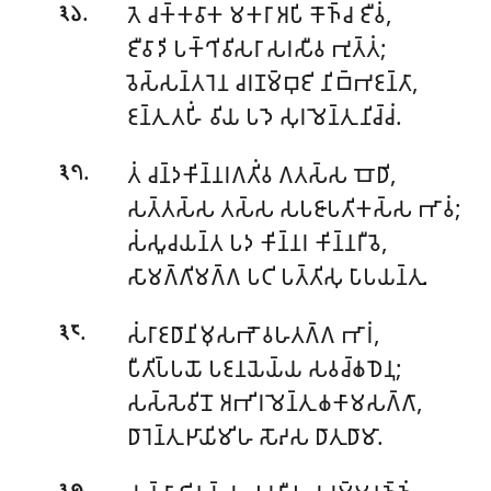
.
𑀢𑁂 𑀘𑀓𑁆𑀓𑀯𑀸𑀓 𑀫𑀓𑀭𑀸 𑀅𑀧𑀺 𑀓𑁄𑀜𑁆𑀘 𑀚𑀻𑀯𑀁,
𑁩𑁬
𑀚𑀻𑀯𑀸𑀤𑀺 𑀧𑀓𑁆𑀔𑀺𑀯𑀺𑀲𑀭𑀸 𑀲𑀭𑀲𑀻𑀯 𑀪𑀼𑀢𑁆𑀢𑀁;
𑀯𑁂𑀲𑁆𑀲𑀦𑁆𑀢𑀭𑁂𑀦 𑀘𑀭𑀡𑀫𑁆𑀩𑀼𑀚𑀺 𑀦𑀺𑀩𑁆𑀪𑀚𑀦𑁆𑀢𑀸,
𑀚𑀦𑁆𑀢𑀼 𑀢𑀳𑀺𑀁 𑀯𑀺𑀬 𑀧𑀤𑁂 𑀲𑀼𑀭𑀫𑁂𑀦𑁆𑀢𑀼 𑀦𑀺𑀘𑁆𑀘𑀁.
.
𑀢𑀁 𑀘𑀦𑁆𑀤𑀓𑀺𑀦𑁆𑀦𑀭𑀕𑀢𑀺𑀁𑀯 𑀕𑀢𑀲𑁆𑀲 𑀩𑁄𑀥𑀺,
𑁩𑁭
𑀲𑀢𑁆𑀢𑀲𑁆𑀲 𑀢𑀲𑁆𑀲 𑀲𑀧𑀚𑀸𑀧𑀢𑀺𑀓𑀲𑁆𑀲 𑀪𑀸𑀯𑀁;
𑀲𑀁𑀲𑀽𑀘𑀬𑀦𑁆𑀢 𑀧𑀤 𑀓𑀺𑀦𑁆𑀦𑀭 𑀓𑀺𑀦𑁆𑀦𑀭𑀻 𑀯𑁂,
𑀲𑀸𑀫𑀕𑁆𑀕𑀺𑀫𑀕𑁆𑀕 𑀧𑀝𑀺 𑀧𑀢𑁆𑀢𑀺𑀲𑀼 𑀧𑀸𑀧𑀬𑀦𑁆𑀢𑀼.
.
𑀲𑀁𑀭𑀸𑀚𑀥𑀸𑀦𑀺𑀫𑀼𑀲𑀪𑁄 𑀯𑀳𑀢𑀕𑁆𑀕 𑀪𑀸𑀭𑀁,
𑁩𑁮
𑀧𑀻𑀢𑀺𑀧𑁆𑀧𑀬𑁄 𑀧𑀚𑀦𑀬𑁂𑀬𑁆𑀬 𑀲𑀯𑀘𑁆𑀙𑀥𑁂𑀦𑀼;
𑀲𑀲𑁆𑀲𑁂𑀯𑀺𑀦𑁄 𑀅𑀪𑀺𑀭𑀫𑁂𑀦𑁆𑀢𑀼 𑀙𑀓𑀸𑀫𑀲𑀕𑁆𑀕𑀸,
𑀥𑀸𑀭𑁂𑀦𑁆𑀢𑀼 𑀛𑀸𑀬𑀺𑀫𑀺𑀳 𑀲𑁄𑀴𑀲 𑀥𑀸𑀢𑀼𑀥𑀸𑀫𑀸.
.