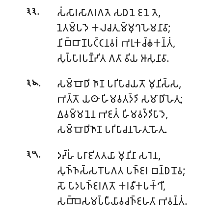
.
𑀲𑀁𑀲𑀸𑀭𑀲𑀸𑀕𑀭𑀕𑀢𑁂 𑀲𑀥𑀦𑁂 𑀚𑀦𑁂 𑀢𑁂,
𑁩𑁩
𑀦𑁂𑀢𑀫𑁆𑀧𑀤𑁂 𑀓𑀮𑀘𑀢𑀼𑀫𑁆𑀫𑀼𑀔𑀳𑁂𑀫𑀦𑀸𑀯𑀸;
𑀦𑀺𑀩𑁆𑀩𑀸𑀡𑀧𑀝𑁆𑀝𑀦𑀯𑀭𑀁 𑀪𑀭𑀼𑀓𑀘𑁆𑀙𑀓𑀦𑁆𑀢𑀁,
𑀲𑀼𑀧𑁆𑀧𑀸𑀭𑀧𑀡𑁆𑀟𑀺𑀢 𑀕𑀢𑀸 𑀯𑀺𑀬 𑀆𑀲𑀼𑀦𑀸𑀯𑀸.
.
𑀲𑀫𑁆𑀩𑁄𑀥𑀺 𑀜𑀸𑀡 𑀧𑀭𑀺𑀧𑀸𑀘𑀬𑀢𑁄 𑀫𑀼𑀦𑀺𑀲𑁆𑀲,
𑁩𑁪
𑀪𑀢𑁆𑀢𑁄 𑀬𑀣𑀸 𑀳𑀺𑀫𑀯𑀢𑀤𑁆𑀤𑀺 𑀲𑀫𑀸𑀥𑀺𑀳𑁂𑀢𑀼;
𑀏𑀯𑀫𑁆𑀫𑀦𑁂𑀦 𑀪𑀚𑀢𑀁 𑀳𑀺𑀫𑀯𑀤𑁆𑀤𑀺𑀧𑀸𑀤𑁂,
𑀲𑀫𑁆𑀩𑁄𑀥𑀺𑀜𑀸𑀡 𑀧𑀭𑀺𑀧𑀸𑀘𑀦𑀳𑁂𑀢𑀼 𑀳𑁄𑀢𑀼.
.
𑀤𑀴𑁆𑀳𑀁 𑀧𑀭𑀸𑀚𑀺𑀢𑀢𑀬𑀸 𑀫𑀼𑀦𑀺𑀦𑀸 𑀲𑀭𑁂𑀦,
𑁩𑁫
𑀲𑀼𑀜𑁆𑀜𑀲𑁆𑀲𑀭𑁄𑀧𑀕𑀢 𑀧𑀜𑁆𑀚𑀭 𑀩𑀦𑁆𑀥𑀦𑁄𑀯;
𑀲𑁄 𑀧𑀸𑀤𑀧𑀜𑁆𑀚𑀭𑀕𑀢𑁄 𑀓𑀭𑀯𑀻𑀓𑀧𑀓𑁆𑀔𑀻,
𑀲𑀩𑁆𑀩𑁂𑀲𑀫𑀧𑁆𑀧𑀻𑀬𑀸𑀯𑀘𑀜𑁆𑀚𑀳𑀢𑀸 𑀪𑀯𑀦𑁆𑀢𑀁.