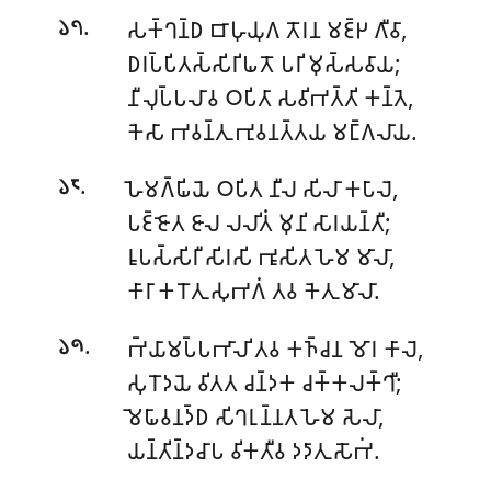
.
𑀲𑀓𑁆𑀔𑀦𑁆𑀥 𑀩𑀸𑀳𑀼𑀬𑀼𑀕 𑀢𑁄𑀭𑀦 𑀫𑀚𑁆𑀛 𑀕𑀻𑀯𑀸,
𑁬𑁭
𑀥𑀭𑀧𑁆𑀧𑀺𑀢𑀲𑁆𑀲𑀺𑀭𑀺𑀖𑀢𑁄 𑀧𑀭𑀺 𑀫𑀼𑀲𑁆𑀲𑀯𑀸𑀬;
𑀦𑀻𑀮𑀼𑀧𑁆𑀧𑀮𑀸𑀯 𑀞𑀧𑀺𑀢𑀸 𑀲𑀯𑀺𑀪𑀢𑁆𑀢𑀺 𑀓𑀦𑁆𑀢𑁂,
𑀓𑁂𑀲𑀸 𑀪𑀯𑀦𑁆𑀢𑀼 𑀪𑀼𑀯𑀦𑀢𑁆𑀢𑀬 𑀫𑀗𑁆𑀕𑀮𑀸𑀬.
.
𑀳𑁂𑀫𑀕𑁆𑀖𑀺𑀬𑁂 𑀞𑀧𑀺𑀢 𑀦𑀻𑀮 𑀲𑀺𑀮𑀸 𑀓𑀧𑀸𑀮𑁂,
𑁬𑁮
𑀧𑀚𑁆𑀚𑁄𑀢 𑀚𑀸𑀮 𑀮𑀮𑀺𑀢𑀁 𑀫𑀼𑀦𑀺 𑀲𑀸𑀭𑀬𑀦𑁆𑀢𑀻;
𑀭𑀽𑀧𑀲𑁆𑀲𑀺𑀭𑀻 𑀲𑀺𑀭𑀲𑀺 𑀪𑀽𑀲𑀺𑀢 𑀳𑁂𑀫 𑀫𑀸𑀮𑀸,
𑀓𑀸𑀭𑀸 𑀓𑀭𑁄𑀢𑀼 𑀲𑀼𑀪𑀕𑀁 𑀢𑀯 𑀓𑁂𑀢𑀼 𑀫𑀸𑀮𑀸.
.
𑀪𑁆𑀬𑀸𑀫𑀧𑁆𑀧𑀪𑀸𑀮𑀺 𑀢𑀯 𑀓𑀜𑁆𑀘𑀦 𑀫𑁄𑀭 𑀓𑀸𑀮𑁂,
𑁬𑁯
𑀲𑀼𑀭𑁄𑀤𑀬𑁂 𑀯𑀺𑀢𑀢 𑀘𑀦𑁆𑀤𑀓 𑀘𑀓𑁆𑀓𑀮𑀓𑁆𑀔𑀻;
𑀫𑁂𑀖𑀸𑀯𑀦𑀤𑁆𑀥 𑀲𑀺𑀔𑀭𑀼𑀦𑁆𑀦𑀢 𑀳𑁂𑀫 𑀲𑁂𑀮𑀸,
𑀬𑀦𑁆𑀢𑀺𑀦𑁆𑀤𑀘𑀸𑀧 𑀯𑀺𑀓𑀢𑀻𑀯 𑀤𑀤𑀸𑀢𑀼 𑀲𑁄𑀪𑀁.