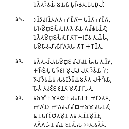
𑀦𑁂𑀢𑁆𑀢𑀤𑁆𑀯𑀬𑀁 𑀫𑀦𑀲𑀺 𑀧𑀼𑀜𑁆𑀙𑀢𑀼 𑀧𑀸𑀧𑀥𑀽𑀮𑀺𑀁.
.
𑀇𑀦𑁆𑀤𑀻𑀯𑀭𑀸𑀦𑁆𑀢𑀕𑀢 𑀪𑀺𑀗𑁆𑀕𑀺𑀓 𑀧𑀦𑁆𑀢𑀺 𑀪𑀗𑁆𑀕𑀺,
𑁬𑁧
𑀧𑀜𑀫𑁆𑀩𑀼𑀚𑀲𑁆𑀲𑀭𑀢𑀢𑁂 𑀯𑀺𑀬 𑀕𑀘𑁆𑀙𑀧𑀦𑁆𑀢𑀻;
𑀦𑁂𑀢𑁆𑀢𑀫𑁆𑀩𑀼𑀚𑀲𑁆𑀲𑀺𑀭𑀺 𑀢𑀺𑀭𑁄𑀓𑀭𑀡𑀻𑀯 𑀢𑀼𑀬𑁆𑀳𑀁,
𑀧𑀫𑁆𑀳𑀸𑀯𑀮𑀻 𑀲𑀺𑀭𑀺𑀕𑀢𑁂𑀳 𑀢𑀺𑀭𑁄 𑀓𑀭𑁄𑀦𑁆𑀢𑀼.
.
𑀯𑀢𑁆𑀢𑀼𑀮𑁆𑀮𑀲𑀫𑁆𑀩𑀼𑀚 𑀯𑀺𑀮𑁄𑀘𑀦 𑀳𑀁𑀲 𑀢𑀼𑀡𑁆𑀟,
𑁬𑁨
𑀓𑀜𑁆𑀚𑀁𑀲𑀼 𑀧𑀺𑀜𑁆𑀚𑀭 𑀫𑀼𑀮𑀸𑀮 𑀮𑀢𑀸 𑀤𑁆𑀯𑁆𑀬𑀸𑀪𑀁;
𑀤𑁄𑀮𑀸𑀤𑁆𑀯𑀬𑀁𑀯 𑀲𑀯𑀡𑀤𑁆𑀯𑁆𑀬𑀫𑀢𑁆𑀢 𑀮𑀓𑁆𑀔𑁆𑀬𑀸,
𑀳𑁄𑀢𑀁 𑀢𑀯𑀚𑁆𑀚 𑀚𑀦𑀢𑀸 𑀫𑀢𑀺𑀘𑀸𑀭𑀳𑁂𑀢𑀼.
.
𑀯𑀫𑁆𑀫𑀻𑀓 𑀫𑀢𑁆𑀣𑀓 𑀲𑀬𑀸𑀦𑀓 𑀪𑀽𑀭𑀺𑀤𑀢𑁆𑀢,
𑁬𑁩
𑀪𑁄𑀕𑀺𑀦𑁆𑀤 𑀪𑁄𑀕𑀯𑀮𑀺 𑀯𑀺𑀩𑁆𑀪𑀫𑀫𑀸 𑀯𑀳𑀦𑁆𑀢𑀺;
𑀖𑀸𑀦𑁄𑀧𑀭𑀺𑀝𑁆𑀞𑀺𑀢𑀫𑀼𑀦𑁂 𑀢𑀯 𑀢𑀼𑀡𑁆𑀡𑀫𑀼𑀡𑁆𑀡𑀸,
𑀢𑀕𑁆𑀕𑀸𑀳𑀺𑀦𑁄 𑀯𑀺𑀬 𑀚𑀦𑀲𑁆𑀲 𑀤𑀤𑀸𑀢𑀼 𑀯𑀺𑀢𑁆𑀢𑀁.