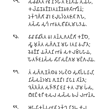
.
𑀲𑀘𑁆𑀘𑀺𑀢𑁆𑀢 𑀪𑀽 𑀦𑀺𑀤𑀳𑀺𑀢𑀁 𑀚𑀦𑀢𑀸𑀬 𑀢𑀼𑀬𑁆𑀳𑀁,
𑁮𑁫
𑀓𑀮𑁆𑀬𑀸𑀡𑀯𑀡𑁆𑀡𑀭𑀢𑀦𑀡𑁆𑀡𑀯𑀚𑀸𑀢𑀺𑀪𑀺𑀦𑁆𑀦𑀁;
𑀤𑀼𑀓𑁆𑀔𑀕𑁆𑀕𑀺 𑀘𑁄𑀭 𑀚𑀮𑀼𑀧𑀤𑁆𑀤𑀼𑀢𑀚𑀸𑀢𑀺 𑀕𑁂𑀳𑁂,
𑀢𑀲𑁆𑀲𑀸 𑀲𑀼𑀔𑀁 𑀪𑀯𑀢𑀼 𑀚𑀻𑀯𑀺𑀢𑀼𑀫𑀸𑀧𑀤𑀸𑀬.
.
𑀯𑀸𑀘𑀸 𑀯𑀺𑀘𑀺𑀢𑁆𑀢 𑀯𑀭 𑀢𑀦𑁆𑀢𑀼 𑀕𑀢𑀗𑁆𑀕𑀺 𑀓𑀡𑁆𑀞𑁂,
𑁮𑁬
𑀲𑁆𑀯𑀸 𑀫𑀼𑀢𑁆𑀢 𑀲𑀕𑁆𑀕𑀼𑀡 𑀫𑀳𑀸 𑀭𑀢𑀦𑀸 𑀯𑀮𑀻 𑀢𑁂;
𑀯𑁂𑀯𑀡𑁆𑀡𑀺 𑀬𑀢𑁆𑀢𑀦𑀺 𑀪𑀯𑀁 𑀲𑀓𑀮𑀫𑁆𑀧𑀳𑀸𑀬,
𑀳𑁄𑀢𑀜𑁆𑀚𑀦𑀲𑁆𑀲 𑀲𑀺𑀭𑀺 𑀲𑀗𑁆𑀕𑀫 𑀫𑀗𑁆𑀕𑀮𑀸𑀬.
.
𑀢𑀁 𑀲𑀕𑁆𑀕𑀼𑀡𑀢𑁆𑀣𑀯 𑀤𑀳𑀝𑁆𑀞 𑀲𑀼𑀢𑀺𑀧𑁆𑀧𑀦𑀸𑀮𑀺,
𑁮𑁭
𑀦𑀺𑀲𑁆𑀲𑀦𑁆𑀤𑀫𑀸𑀦 𑀕𑀼𑀡𑀦𑀻𑀭 𑀦𑀺𑀧𑀸𑀦 𑀢𑀺𑀦𑁆𑀢𑁂;
𑀔𑁂𑀢𑁆𑀢𑁂𑀢𑁆𑀢 𑀲𑀜𑁆𑀜𑀺𑀦𑀺 𑀚𑀦𑀸 𑀓𑀢 𑀮𑁄𑀫 𑀳𑀁𑀲,
𑀩𑀻𑀚𑀗𑁆𑀓𑀼𑀭𑀻 𑀓𑀼𑀲𑀮 𑀲𑀲𑁆𑀲 𑀨𑀮𑀁 𑀮𑀪𑀦𑁆𑀢𑀼.
.
𑀆𑀧𑀸𑀬𑀺𑀓𑀧𑁆𑀧𑀪𑀼𑀢𑀺 𑀤𑀼𑀓𑁆𑀔 𑀦𑀺𑀤𑀸𑀖 𑀓𑀸𑀮,
𑁮𑁮