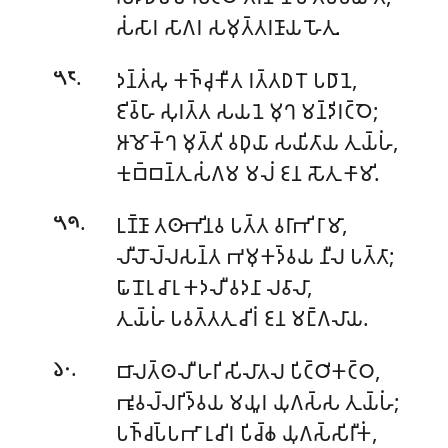
𑀲𑀁𑀲𑀸𑀭 𑀲𑀸𑀕𑀭 𑀲𑀫𑀼𑀢𑁆𑀢𑀭𑀡𑀸𑀬 𑀳𑁄𑀢𑀼.
.
𑀤𑀦𑁆𑀢𑀁𑀲𑀼 𑀓𑀜𑁆𑀘𑀼𑀓𑀻𑀢 𑀭𑀢𑁆𑀢𑀥𑀭𑁄 𑀧𑀥𑀸𑀦𑁂,
𑁫𑁮
𑀚𑀺𑀯𑁆𑀳𑀸 𑀲𑀼𑀭𑀢𑁆𑀢 𑀲𑀬𑀦𑁂 𑀫𑀼𑀔 𑀫𑀦𑁆𑀤𑀺𑀭𑀝𑁆𑀞𑁂;
𑀆𑀫𑁄𑀓𑁆𑀔 𑀫𑀼𑀢𑁆𑀢𑀺 𑀯𑀥𑀼𑀬𑀸 𑀲𑀬𑀺𑀢𑀸𑀬 𑀢𑀼𑀬𑁆𑀳𑀁,
𑀓𑀼𑀩𑁆𑀩𑀦𑁆𑀢𑀼 𑀲𑀁𑀕𑀫 𑀫𑀮𑀁 𑀚𑀦 𑀲𑁄𑀢𑀼 𑀓𑀸𑀫𑀺.
.
𑀉𑀡𑁆𑀡𑀸 𑀢𑀣𑀸𑀪𑀺𑀦𑀯 𑀧𑀢𑁆𑀢 𑀯𑀭𑀸𑀪𑀺 𑀭𑀸𑀫𑀸,
𑁫𑁯
𑀮𑀻𑀮𑁄𑀮𑁆𑀮𑀲𑀦𑁆𑀢 𑀪𑀫𑀼𑀓𑀤𑁆𑀯𑀬 𑀦𑀻𑀮 𑀧𑀢𑁆𑀢𑀸;
𑀖𑀸𑀦𑁄𑀭𑀼 𑀘𑀸𑀭𑀼 𑀓𑀤𑀮𑀻 𑀯𑀤𑀦𑀸 𑀮𑀯𑀸𑀮𑀸,
𑀢𑀼𑀬𑁆𑀳𑀁 𑀧𑀯𑀢𑁆𑀢𑀢𑀼 𑀘𑀺𑀭𑀁 𑀚𑀦 𑀫𑀗𑁆𑀕𑀮𑀸𑀬.
.
𑀩𑀸𑀮𑀢𑁆𑀣𑀮𑀻 𑀳𑀭𑀺 𑀲𑀺𑀮𑀸𑀢𑀮 𑀧𑀺𑀝𑁆𑀞𑀺𑀓𑀝𑁆𑀞,
𑁬𑁦
𑀪𑀽𑀯𑀮𑁆𑀮𑀭𑀺𑀤𑁆𑀯𑀬 𑀫𑀬𑀽𑀭 𑀬𑀼𑀕𑀲𑁆𑀲 𑀢𑀼𑀬𑁆𑀳𑀁;
𑀧𑀜𑁆𑀘𑀧𑁆𑀧𑀪𑀸 𑀭𑀼𑀘𑀺𑀭 𑀧𑀺𑀘𑁆𑀙 𑀬𑀼𑀕𑀲𑁆𑀲𑀺𑀭𑀻𑀓𑀁,