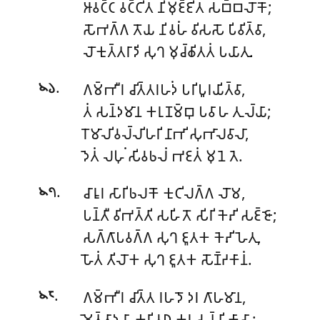
𑀆𑀯𑀝𑁆𑀝 𑀯𑀝𑁆𑀝𑀺𑀢 𑀦𑀺𑀫𑀼𑀚𑁆𑀚𑀺𑀢 𑀲𑀩𑁆𑀩𑀮𑁄𑀓𑁄;
𑀲𑁄𑀪𑀕𑁆𑀕 𑀢𑁄𑀬 𑀦𑀺𑀯𑀳𑀁 𑀯𑀺𑀲𑀲𑁄 𑀧𑀺𑀯𑀺𑀢𑁆𑀯𑀸,
𑀮𑁄𑀓𑀼𑀢𑁆𑀢𑀭𑀸𑀤𑀺 𑀲𑀼𑀔 𑀫𑀼𑀘𑁆𑀙𑀺𑀢𑀢𑀁 𑀧𑀬𑀸𑀢𑀼.
.
𑀕𑀫𑁆𑀪𑀻𑀭 𑀘𑀺𑀢𑁆𑀢𑀭𑀳𑀤𑀁 𑀧𑀭𑀺𑀧𑀽𑀭𑀬𑀺𑀢𑁆𑀯𑀸,
𑁪𑁬
𑀢𑀁 𑀲𑀦𑁆𑀤𑀫𑀸𑀦 𑀓𑀭𑀼𑀡𑀫𑁆𑀩𑀼 𑀧𑀯𑀸𑀳 𑀢𑀼𑀮𑁆𑀬𑀸;
𑀭𑁄𑀫𑀸𑀮𑀺𑀯𑀮𑁆𑀮𑀺𑀳𑀭𑀺 𑀦𑀸𑀪𑀺 𑀲𑀼𑀪𑀸𑀮𑀯𑀸𑀮𑀸,
𑀤𑁂𑀢𑀁 𑀮𑀳𑀼𑀁 𑀲𑀺𑀯𑀨𑀮𑀁 𑀪𑀚𑀢𑀁 𑀫𑀼𑀦𑁂 𑀢𑁂.
.
𑀘𑀸𑀭𑀽𑀭 𑀲𑀸𑀭𑀺𑀨𑀮𑀓𑁄 𑀓𑀼𑀝𑀺𑀮𑀕𑁆𑀕 𑀮𑁄𑀫,
𑁪𑁭
𑀧𑀦𑁆𑀢𑀻 𑀯𑀺𑀪𑀢𑁆𑀢𑀺 𑀲𑀳𑀺𑀢𑁄 𑀲𑀺𑀭𑀺 𑀓𑁂𑀴𑀺 𑀲𑀚𑁆𑀚𑁄;
𑀲𑀕𑁆𑀕𑀸𑀧𑀯𑀕𑁆𑀕 𑀲𑀼𑀔 𑀚𑀽𑀢𑀓 𑀓𑁂𑀴𑀺 𑀳𑁂𑀢𑀼,
𑀳𑁄𑀢𑀁 𑀢𑀺𑀮𑁄𑀓 𑀲𑀼𑀔 𑀚𑀽𑀢𑀓 𑀲𑁄𑀡𑁆𑀟𑀓𑀸𑀦𑀁.
.
𑀕𑀫𑁆𑀪𑀻𑀭 𑀘𑀺𑀢𑁆𑀢 𑀭𑀳𑀤𑁄 𑀤𑀭 𑀕𑀸𑀳𑀫𑀸𑀦,
𑁪𑁮
𑀫𑁂𑀢𑁆𑀢𑀸𑀤𑀬𑀸 𑀓𑀭𑀺 𑀯𑀥𑀽 𑀓𑀭 𑀲𑀦𑁆𑀦𑀺 𑀓𑀸𑀲𑀸;