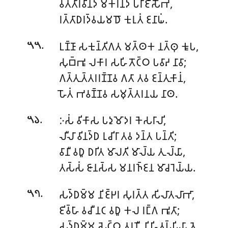
𑀯𑀢𑁆𑀢𑀸𑀭𑀯𑀺𑀦𑁆𑀤 𑀫𑀓𑀭𑀦𑁆𑀤 𑀧𑀭𑀸𑀚𑀺𑀲𑁄𑀪𑀁,
𑀭𑀢𑁆𑀢𑀸𑀥𑀭𑀤𑁆𑀯𑀬𑀫𑀥𑁄 𑀓𑀼𑀭𑀼𑀢𑀁 𑀚𑀦𑀸𑀖𑀁.
.
𑀉𑀡𑁆𑀡𑀸 𑀲𑀓𑀼𑀦𑁆𑀢𑀺𑀕𑀢 𑀫𑀢𑁆𑀣𑀓 𑀦𑀢𑁆𑀣𑀼 𑀓𑀽𑀧,
𑁫𑁫
𑀲𑀼𑀩𑁆𑀪𑀽 𑀮𑀓𑀸𑀭 𑀲𑀳𑀺𑀢𑁄𑀝𑁆𑀞 𑀧𑀯𑀸𑀴 𑀦𑀸𑀯𑀸;
𑀕𑀢𑁆𑀢𑀼𑀢𑁆𑀢𑀭𑀭𑀡𑁆𑀡𑀯 𑀕𑀢𑀸 𑀢𑀯 𑀚𑀦𑁆𑀢𑀼𑀓𑀸𑀦𑀁,
𑀳𑁄𑀢𑀁 𑀪𑀯𑀡𑁆𑀡𑀯 𑀲𑀫𑀼𑀢𑁆𑀢𑀭𑀦𑀬 𑀦𑀸𑀣.
.
𑀇𑀲𑀁 𑀯𑀺𑀓𑀸𑀲 𑀧𑀤𑀼𑀫𑁄𑀤𑀭 𑀓𑁂𑀲𑀭𑀸𑀮𑀺,
𑁫𑁬
𑀮𑀻𑀮𑀸 𑀯𑀺𑀦𑀤𑁆𑀥 𑀭𑀼𑀘𑀺𑀭𑀸 𑀢𑀯 𑀤𑀦𑁆𑀢 𑀧𑀦𑁆𑀢𑀺;
𑀯𑀸𑀦𑀻 𑀯𑀥𑀽 𑀥𑀭𑀺𑀢 𑀫𑀸𑀮𑀢𑀺 𑀫𑀸𑀮𑁆𑀬 𑀢𑀼𑀮𑁆𑀬𑀸,
𑀢𑀲𑁆𑀲𑀁 𑀚𑀸𑀦𑀲𑁆𑀲 𑀫𑀦𑀭𑀜𑁆𑀚𑀦 𑀫𑀸𑀘𑀭𑁂𑀬𑁆𑀬.
.
𑀲𑀤𑁆𑀥𑀫𑁆𑀫 𑀦𑀺𑀚𑁆𑀛𑀭 𑀲𑀼𑀭𑀢𑁆𑀢 𑀲𑀺𑀮𑀸𑀢𑀮𑀸𑀪𑀸,
𑁫𑁭
𑀚𑀺𑀯𑁆𑀳𑀸 𑀯𑀘𑀻 𑀦𑀝 𑀯𑀥𑀽 𑀓𑀮 𑀭𑀗𑁆𑀕 𑀪𑀽𑀢𑀸;
𑀲𑀤𑁆𑀥𑀫𑁆𑀫 𑀲𑁂𑀝𑁆𑀞 𑀢𑀭𑀡𑀻 𑀦𑀺𑀳𑀺𑀢𑀧𑁆𑀧𑀺𑀬𑀸 𑀢𑁂,