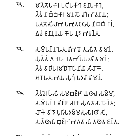
.
𑀫𑀺𑀢𑁆𑀢𑁄𑀧𑀓𑀸𑀭 𑀧𑀝𑀺𑀧𑀓𑁆𑀔 𑀚𑀦𑀸𑀧𑀓𑀸𑀭𑁂,
𑁮𑁨
𑀢𑁆𑀯𑀁 𑀦𑀺𑀩𑁆𑀩𑀺𑀓𑀸𑀭 𑀫𑀦𑀲𑁄 𑀘𑀺𑀭𑀪𑀸𑀯𑀦𑀸𑀬;
𑀧𑀢𑁆𑀢𑁄𑀲𑀺𑀮𑀸𑀪 𑀧𑀪𑀼𑀢𑀝𑁆𑀝𑀼𑀲𑀼 𑀦𑀺𑀩𑁆𑀩𑀺𑀓𑀸𑀭𑀁,
𑀏𑀯𑀁 𑀚𑀦𑀸𑀦𑀼𑀦𑀬 𑀓𑁄𑀧 𑀦𑀼𑀤𑀸 𑀪𑀯𑀦𑁆𑀢𑀼.
.
𑀲𑀫𑁆𑀧𑀦𑁆𑀦 𑀳𑁂𑀢𑀼 𑀯𑀺𑀪𑀯𑁄 𑀢𑀼𑀲𑀺𑀢𑁂 𑀯𑀺𑀫𑀸𑀦𑀁,
𑁮𑁩
𑀬𑀼𑀢𑁆𑀢𑀁 𑀕𑀼𑀡𑁂𑀳𑀺 𑀦𑀯𑀪𑀺𑀧𑁆𑀧𑀤𑀯𑀻 𑀯𑀺𑀫𑀸𑀦𑀁;
𑀢𑁆𑀯𑀁 𑀯𑀸𑀥𑀺𑀧𑀭𑀫𑀺𑀥𑀺𑀭𑁄𑀳𑀺𑀦𑀺𑀬𑀸 𑀢𑀺𑀮𑁄𑀓𑁄,
𑀆𑀭𑁄𑀳𑀢𑀼 𑀪𑀬 𑀲𑀼𑀔𑀁 𑀧𑀤𑀯𑀻 𑀯𑀺𑀫𑀸𑀦𑀁.
.
𑀢𑁆𑀯𑀁𑀯𑁂𑀭𑀳𑀁𑀲𑀺 𑀲𑀫𑀩𑀼𑀚𑁆𑀛𑀺 𑀬𑀣𑀸𑀘 𑀲𑀫𑁆𑀫𑀸,
𑁮𑁪
𑀲𑀫𑁆𑀧𑀦𑁆𑀦 𑀯𑀺𑀚𑁆𑀚 𑀘𑀭𑀡𑁄 𑀲𑀼𑀕𑀢𑁄𑀲𑀺 𑀳𑁄𑀦𑁆𑀢𑀼;
𑀮𑁄𑀓𑀁 𑀯𑀺𑀤𑁄 𑀧𑀼𑀭𑀺𑀲𑀤𑀫𑁆𑀫𑀲𑀼𑀲𑀸𑀭𑀣𑀻 𑀲𑀺,
𑀲𑀢𑁆𑀣𑀸𑀲𑀺 𑀩𑀼𑀚𑁆𑀛𑀺 𑀪𑀕𑀯𑀸 𑀲𑀺 𑀢𑀣𑁂𑀯 𑀚𑀦𑁆𑀢𑀼.