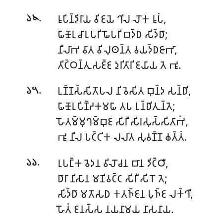
.
𑀭𑀽𑀧𑀺𑀦𑁆𑀤𑀺𑀭𑀸𑀬 𑀯𑀺𑀚𑀬𑁂 𑀔𑀺𑀮 𑀮𑁄𑀓 𑀭𑀽𑀧𑀁,
𑁬𑁪
𑀖𑀸𑀡𑁄𑀭𑀼 𑀘𑀸𑀭𑀼 𑀧𑀭𑀺𑀖𑁄𑀧𑀭𑀺 𑀩𑀤𑁆𑀥 𑀲𑀺𑀤𑁆𑀥𑀸;
𑀦𑀻𑀮𑀸𑀪 𑀯𑀸𑀢 𑀯𑀺𑀮𑀼𑀣𑀦𑁆𑀢 𑀯𑀬𑀤𑁆𑀥𑀚𑀸𑀪𑀸,
𑀢𑀺𑀝𑁆𑀞𑀦𑁆𑀢𑀼 𑀲𑀚𑁆𑀚 𑀤𑀼𑀭𑀺𑀢𑀸𑀭𑀺 𑀚𑀬𑀸𑀬 𑀢𑁂 𑀪𑀽.
.
𑀉𑀡𑁆𑀡𑀲𑁆𑀲𑀺𑀢𑁄𑀧𑀮 𑀦𑀺𑀯𑁂𑀲𑀺𑀢 𑀩𑀼𑀦𑁆𑀤 𑀲𑀦𑁆𑀥𑀺,
𑁬𑁫
𑀖𑀸𑀡𑁄𑀭𑀼 𑀧𑀺𑀡𑁆𑀟𑀓𑀫𑀖𑀸 𑀢𑀧 𑀭𑀼𑀦𑁆𑀥𑀺𑀢𑀼𑀦𑁆𑀢𑁂;
𑀳𑁄𑀢𑀫𑁆𑀫𑀼𑀔𑀫𑁆𑀩𑀼𑀚 𑀲𑀺𑀭𑀻 𑀲𑀺𑀭𑀲𑀼𑀲𑁆𑀲𑀺𑀢𑀸𑀪𑀁,
𑀪𑀽 𑀦𑀻𑀮 𑀧𑀝𑁆𑀝𑀺𑀓 𑀮𑀮𑀸𑀢 𑀲𑀼𑀯𑀡𑁆𑀡 𑀙𑀢𑁆𑀢𑀁.
.
𑀭𑀼𑀧𑀗𑁆𑀓 𑀯𑁂𑀤𑀦 𑀯𑀺𑀮𑁄𑀘𑀦 𑀩𑀸𑀦 𑀤𑀺𑀝𑁆𑀞𑀻,
𑁬𑁬
𑀥𑀸𑀭𑀸 𑀦𑀺𑀲𑀸𑀦 𑀫𑀡𑀺𑀯𑀝𑁆𑀝 𑀲𑀺𑀭𑀻 𑀲𑀺𑀭𑁄 𑀢𑁂;
𑀲𑀺𑀤𑁆𑀥𑀸 𑀫𑀢𑁄𑀲𑀥 𑀓𑀢𑀜𑁆𑀚𑀦 𑀧𑀼𑀜𑁆𑀚 𑀮𑀓𑁆𑀔𑀻,
𑀳𑁄𑀢𑀁 𑀚𑀦𑀲𑁆𑀲 𑀦𑀬𑀦𑀸𑀫𑀬 𑀦𑀸𑀲𑀦𑀸𑀬.