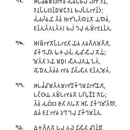
.
𑀆𑀧𑀘𑁆𑀙𑀺𑀫𑀩𑁆𑀪𑀯 𑀲𑀺𑀯𑀧𑁆𑀨𑀮 𑀮𑀸𑀪 𑀤𑀸𑀦𑀸,
𑁭𑁩
𑀤𑀸𑀦𑀧𑁆𑀧𑀩𑀦𑁆𑀥𑀫𑀧𑀺𑀤𑀸𑀦 𑀨𑀮𑀧𑁆𑀧𑀪𑀦𑁆𑀤𑀁;
𑀲𑀁𑀯𑀟𑁆𑀠𑀬𑀺 𑀢𑁆𑀯𑀁 𑀅𑀪𑀺𑀧𑀢𑁆𑀣𑀦𑀢𑁄 𑀬𑀣𑁂𑀯𑀁,
𑀚𑀦𑁆𑀢𑀼𑀢𑁆𑀢𑀭𑀼𑀢𑁆𑀢𑀭 𑀨𑀮𑀁 𑀔𑀮𑀼 𑀲𑀫𑁆𑀪𑀼𑀦𑀦𑁆𑀢𑀼.
.
𑀆𑀭𑀫𑁆𑀪𑀢𑁄𑀧𑁆𑀧𑀪𑀼𑀢𑀺 𑀬𑀸𑀯 𑀢𑀯𑀕𑁆𑀕𑀫𑀕𑁆𑀕𑀸,
𑁭𑁪
𑀯𑀺𑀓𑁆𑀔𑀸𑀮𑀺𑀢 𑀖𑀓𑀮𑀼𑀲𑀁 𑀲𑀼𑀘𑀺 𑀲𑀻𑀮 𑀢𑁄𑀬𑀁;
𑀫𑁂𑀢𑁆𑀢𑀸 𑀤𑀬𑀸 𑀫𑀥𑀼𑀭 𑀲𑀻𑀢𑀮𑀢𑀸𑀬𑀼𑀧𑁂𑀢𑀁,
𑀲𑁄𑀥𑁂𑀢𑀼 𑀢𑁆𑀯𑀁𑀯 𑀪𑀯 𑀦𑀺𑀲𑁆𑀲𑀺𑀢 𑀚𑀦𑁆𑀢𑀼 𑀫𑁂𑀢𑀁.
.
𑀆𑀧𑀘𑁆𑀘𑀺𑀫𑀢𑁆𑀢𑀫𑀪𑀺𑀦𑀺𑀓𑁆𑀔𑀫𑀦𑀸𑀪𑀺𑀬𑁄𑀕𑀸,
𑁭𑁫
𑀧𑀝𑁆𑀞𑀸𑀬 𑀢𑀫𑁆𑀧𑀪𑀯𑀢𑁄 𑀧𑀭𑀺𑀧𑀼𑀡𑁆𑀡 𑀕𑁂𑀳𑀸;
𑀢𑁆𑀯𑀁 𑀲𑀩𑁆𑀩 𑀚𑀸𑀢𑀺 𑀕𑀳𑀢𑁄 𑀅𑀧𑀺 𑀦𑀺𑀓𑁆𑀔𑀫𑀺𑀢𑁆𑀣𑁄,
𑀏𑀯𑀁 𑀚𑀦𑀸 𑀪𑀯 𑀤𑀼𑀔𑀸 𑀔𑀮𑀼 𑀦𑀺𑀓𑁆𑀔𑀫𑀦𑁆𑀢𑀼.
.
𑀏𑀓𑀕𑁆𑀕𑀢𑁄 𑀧𑀮 𑀢𑀮𑁂 𑀦𑀺𑀲𑀺𑀢𑀸 𑀘𑀺𑀭𑀦𑁆𑀥𑀺,
𑁭𑁬