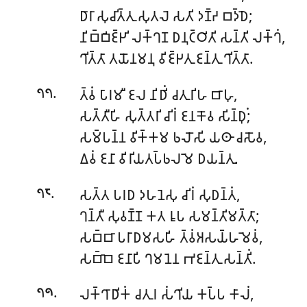
𑀥𑀸𑀭𑀸 𑀲𑀼𑀘𑀺𑀢𑁆𑀢𑀼 𑀲𑀼𑀢𑀮𑁂 𑀲𑀢𑀺 𑀤𑀡𑁆𑀟 𑀩𑀤𑁆𑀥𑁂;
𑀦𑀺𑀩𑁆𑀩𑀺𑀚𑁆𑀛𑀺 𑀮𑀓𑁆𑀔𑀡 𑀥𑀦𑀼𑀝𑁆𑀞𑀺𑀢𑀺 𑀲𑀦𑁆𑀢𑀺 𑀮𑀓𑁆𑀔𑀁,
𑀔𑀺𑀢𑁆𑀢𑀸 𑀢𑀬𑁄𑀦𑀫𑀦𑀼 𑀯𑀺𑀚𑁆𑀛𑀢𑀼 𑀚𑀦𑁆𑀢𑀼 𑀔𑀺𑀢𑁆𑀢𑀸.
.
𑀢𑁆𑀯𑀁 𑀧𑀸𑀭𑀫𑀻 𑀚𑀮 𑀦𑀺𑀥𑀺𑀁 𑀘𑀢𑀼𑀭𑀺𑀳 𑀩𑀸𑀳𑀼,
𑁭𑁭
𑀲𑀢𑁆𑀢𑀻𑀳𑀺 𑀲𑀼𑀢𑁆𑀢𑀭𑀺 𑀘𑀺𑀭𑀁 𑀚𑀦𑀓𑁄𑀯 𑀲𑀺𑀦𑁆𑀥𑀼𑀁;
𑀲𑀫𑁆𑀧𑀦𑁆𑀦 𑀯𑀺𑀓𑁆𑀓𑀫 𑀨𑀮𑁄𑀲𑀺 𑀬𑀣𑀸 𑀘𑀲𑁄𑀯,
𑀏𑀯𑀁 𑀚𑀦𑀸 𑀯𑀺𑀭𑀺𑀬𑀢𑀧𑁆𑀨𑀮𑀫𑁂 𑀥𑀬𑀦𑁆𑀢𑀼.
.
𑀲𑀢𑁆𑀢 𑀧𑀭𑀥 𑀤𑀳𑀦𑁂𑀲𑀼 𑀘𑀺𑀭𑀁 𑀲𑀼𑀥𑀦𑁆𑀢𑀁,
𑁭𑁮
𑀔𑀦𑁆𑀢𑀻 𑀲𑀼𑀯𑀡𑁆𑀡 𑀓𑀢 𑀭𑀽𑀧 𑀲𑀫𑀦𑁆𑀢𑀺𑀫𑀢𑁆𑀢𑀸;
𑀲𑀩𑁆𑀩𑀸 𑀧𑀭𑀸𑀥𑀫𑀲𑀳𑀺 𑀢𑁆𑀯𑀁𑀅𑀲𑀬𑁆𑀳𑀫𑁂𑀯𑀁,
𑀲𑀩𑁆𑀩𑁂 𑀚𑀦𑀸𑀧𑀺 𑀔𑀫𑀦𑁂𑀦 𑀪𑀚𑀦𑁆𑀢𑀼 𑀲𑀦𑁆𑀢𑀺𑀁.
.
𑀮𑀓𑁆𑀔𑀸𑀥𑀺𑀓𑀁 𑀘𑀢𑀼𑀭 𑀲𑀁𑀔𑀺𑀬 𑀓𑀧𑁆𑀧 𑀓𑀸𑀮𑀁,
𑁭𑁯