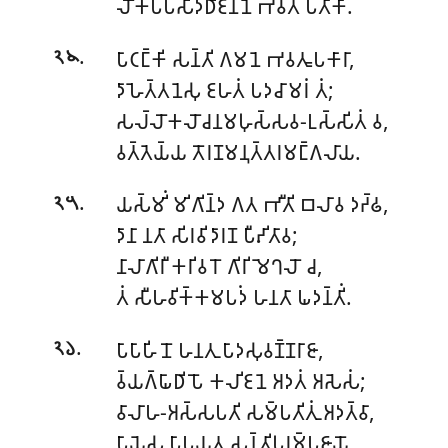
𑀮𑁄𑀓𑀧𑁆𑀧𑀲𑀺𑀤𑁆𑀥𑀺𑀚𑀦𑀦𑁂 𑀪𑀯𑀢𑀁 𑀧𑀢𑀸𑀓𑀸.
.
𑀧𑀸𑀝𑀗𑁆𑀓𑀺 𑀲𑀦𑁆𑀢𑀺 𑀕𑀫𑀦𑁂 𑀪𑀯𑀢𑀽𑀧𑀓𑀸𑀭𑀸,
𑁨𑁪
𑀤𑀸𑀳𑁂𑀢𑁆𑀢𑀦𑁂𑀲𑀼 𑀚𑀳𑀢𑀁 𑀧𑀤𑀘𑀸𑀫𑀭𑀁 𑀢𑀁;
𑀲𑀮𑁆𑀮𑁄𑀓𑀮𑁄𑀘𑀦𑀫𑀳𑀼𑀲𑁆𑀲𑀯-𑀉𑀲𑁆𑀲𑀺𑀢𑀁 𑀯,
𑀯𑀢𑁆𑀢𑁂𑀬𑁆𑀬 𑀢𑁄𑀭𑀡𑀫𑀦𑀼𑀢𑁆𑀢𑀭𑀫𑀗𑁆𑀕𑀮𑀸𑀬.
.
𑀬𑀲𑁆𑀫𑀺𑀁 𑀫𑀺𑀕𑀺𑀦𑁆𑀤 𑀕𑀢 𑀪𑀻𑀢𑀺 𑀩𑀮𑀸𑀯 𑀤𑀟𑁆𑀠,
𑁨𑁫
𑀤𑀸𑀦𑀸 𑀦𑀢𑀸 𑀲𑀺𑀭𑀯𑀺𑀤𑀸𑀭𑀡 𑀧𑀻𑀴𑀺𑀢𑀸𑀯;
𑀦𑀸𑀮𑀸𑀕𑀺𑀭𑀻 𑀓𑀭𑀺𑀯𑀭𑁄 𑀕𑀺𑀭𑀺𑀫𑁂𑀔𑀮𑁄 𑀘,
𑀢𑀁 𑀲𑀻𑀳𑀯𑀺𑀓𑁆𑀓𑀫𑀧𑀤𑀁 𑀳𑀦𑀢𑀸 𑀖𑀤𑀦𑁆𑀢𑀺𑀁.
.
𑀧𑀸𑀧𑀸𑀳𑀺𑀦𑁄 𑀳𑀦𑀢𑀼 𑀧𑀸𑀤𑀲𑀼𑀯𑀡𑁆𑀡𑀭𑀸𑀚𑀸,
𑁨𑁬
𑀯𑁆𑀬𑀕𑁆𑀖𑀸𑀥𑀺𑀧𑁄 𑀓𑀮𑀺𑀚𑀦𑁂 𑀅𑀤𑀢𑀁 𑀅𑀲𑁂𑀲𑀁;
𑀯𑀸𑀮𑀸𑀳-𑀅𑀲𑁆𑀲𑀧𑀢𑀺 𑀲𑀫𑁆𑀧𑀢𑀺𑀢𑀼𑀁 𑀅𑀤𑀢𑁆𑀯𑀸,
𑀧𑀸𑀬𑁂𑀲𑀼 𑀧𑀸𑀧𑀬𑀢𑀼 𑀲𑀦𑁆𑀢𑀺𑀧𑀼𑀭𑀫𑁆𑀧𑀚𑀸𑀬𑁄.