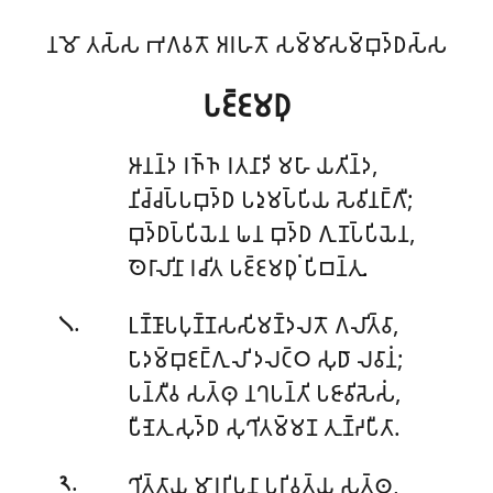
𑀦𑀫𑁄 𑀢𑀲𑁆𑀲 𑀪𑀕𑀯𑀢𑁄 𑀅𑀭𑀳𑀢𑁄 𑀲𑀫𑁆𑀫𑀸𑀲𑀫𑁆𑀩𑀼𑀤𑁆𑀥𑀲𑁆𑀲
𑀧𑀚𑁆𑀚𑀫𑀥𑀼
𑀆𑀦𑀦𑁆𑀤 𑀭𑀜𑁆𑀜 𑀭𑀢𑀦𑀸𑀤𑀺 𑀫𑀳𑀸 𑀬𑀢𑀺𑀦𑁆𑀤,
𑀦𑀺𑀘𑁆𑀘𑀧𑁆𑀧𑀩𑀼𑀤𑁆𑀥 𑀧𑀤𑀼𑀫𑀧𑁆𑀧𑀺𑀬 𑀲𑁂𑀯𑀺𑀦𑀗𑁆𑀕𑀻;
𑀩𑀼𑀤𑁆𑀥𑀧𑁆𑀧𑀺𑀬𑁂𑀦 𑀖𑀦 𑀩𑀼𑀤𑁆𑀥 𑀕𑀼𑀡𑀧𑁆𑀧𑀺𑀬𑁂𑀦,
𑀣𑁂𑀭𑀸𑀮𑀺𑀦𑀸 𑀭𑀘𑀺𑀢 𑀧𑀚𑁆𑀚𑀫𑀥𑀼𑀁 𑀧𑀺𑀩𑀦𑁆𑀢𑀼.
.
𑀉𑀡𑁆𑀡𑀸𑀧𑀧𑀼𑀡𑁆𑀡𑀲𑀲𑀺𑀫𑀡𑁆𑀤𑀮𑀢𑁄 𑀕𑀮𑀺𑀢𑁆𑀯𑀸,
𑁧
𑀧𑀸𑀤𑀫𑁆𑀩𑀼𑀚𑀗𑁆𑀕𑀼𑀮𑀺 𑀤𑀮𑀝𑁆𑀞 𑀲𑀼𑀥𑀸 𑀮𑀯𑀸𑀦𑀁;
𑀧𑀦𑁆𑀢𑀻𑀯 𑀲𑀢𑁆𑀣𑀼 𑀦𑀔𑀧𑀦𑁆𑀢𑀺 𑀧𑀚𑀸𑀯𑀺𑀲𑁂𑀲𑀁,
𑀧𑀻𑀡𑁂𑀢𑀼 𑀲𑀼𑀤𑁆𑀥 𑀲𑀼𑀔𑀺𑀢𑀫𑁆𑀫𑀡 𑀢𑀼𑀡𑁆𑀟𑀧𑀻𑀢𑀸.
.
𑀔𑀺𑀢𑁆𑀢𑀸𑀬 𑀫𑀸𑀭𑀭𑀺𑀧𑀼𑀦𑀸 𑀧𑀭𑀺𑀯𑀢𑁆𑀬 𑀲𑀢𑁆𑀣𑀼,
𑁨