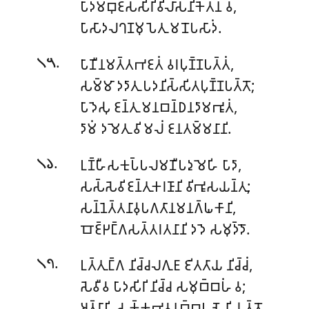
𑀧𑀸𑀤𑀫𑁆𑀩𑀼𑀚𑀲𑁆𑀲𑀺𑀭𑀺𑀯𑀺𑀮𑀸𑀲𑀦𑀺𑀓𑁂𑀢𑀦𑀁 𑀯,
𑀧𑀸𑀲𑀸𑀤𑀮𑀔𑀡𑀫𑀼𑀧𑁂𑀢𑀼 𑀫𑀦𑁄𑀧𑀲𑀸𑀤𑀁.
.
𑀧𑀸𑀡𑀻𑀦𑀫𑀢𑁆𑀢𑀪𑀚𑀢𑀁 𑀯𑀭𑀧𑀼𑀡𑁆𑀡𑀧𑀢𑁆𑀢𑀁,
𑁧𑁫
𑀲𑀫𑁆𑀫𑀸 𑀤𑀤𑀸𑀢𑀼 𑀧𑀤𑀦𑀺𑀲𑁆𑀲𑀺𑀢𑀧𑀼𑀡𑁆𑀡𑀧𑀢𑁆𑀢𑁄;
𑀧𑀸𑀤𑁂𑀲𑀼 𑀚𑀦𑁆𑀢𑀼 𑀫𑀦𑀩𑀦𑁆𑀥𑀦𑀤𑀸𑀫𑀪𑀽𑀢𑀁,
𑀤𑀸𑀫𑀁 𑀤𑀫𑁂𑀢𑀼 𑀯𑀺𑀫𑀮𑀁 𑀚𑀦𑀢𑀫𑁆𑀫𑀦𑀸𑀦𑀺.
.
𑀉𑀡𑁆𑀳𑀻𑀲𑀓𑀼𑀧𑁆𑀧𑀮𑀫𑀡𑀻𑀧𑀤𑀼𑀫𑁂𑀳𑀺 𑀧𑀸𑀤𑀸,
𑁧𑁬
𑀲𑀲𑁆𑀲𑁂𑀯𑀺𑀚𑀦𑁆𑀢𑀼𑀓𑀭𑀡𑀸𑀦𑀺 𑀯𑀺𑀪𑀽𑀲𑀬𑀦𑁆𑀢𑀼;
𑀲𑀦𑁆𑀦𑁂𑀢𑁆𑀢𑀦𑀸𑀯𑀼𑀧𑀕𑀢𑀸𑀦𑀫𑀦𑀕𑁆𑀖𑀓𑀸𑀦𑀺,
𑀩𑁄𑀚𑁆𑀛𑀗𑁆𑀕𑀲𑀢𑁆𑀢𑀭𑀢𑀦𑀸𑀦𑀺 𑀤𑀤𑁂 𑀲𑀫𑀼𑀤𑁆𑀤𑁄.
.
𑀉𑀢𑁆𑀢𑀼𑀗𑁆𑀕 𑀦𑀺𑀘𑁆𑀘𑀮𑀕𑀼𑀗𑀸 𑀚𑀺𑀢𑀢𑀸𑀬 𑀦𑀺𑀘𑁆𑀘𑀁,
𑁧𑁭
𑀲𑁂𑀯𑀻𑀯 𑀧𑀸𑀤𑀲𑀺𑀭𑀺 𑀦𑀺𑀘𑁆𑀘 𑀲𑀫𑀼𑀩𑁆𑀩𑀳𑀁 𑀯;
𑀅𑀢𑁆𑀭𑀸𑀧𑀺 𑀲𑀓𑁆𑀓𑀪𑀯𑀦𑀼𑀩𑁆𑀩𑀳𑀡𑁂 𑀦𑀺𑀬𑀼𑀢𑁆𑀢𑁄,