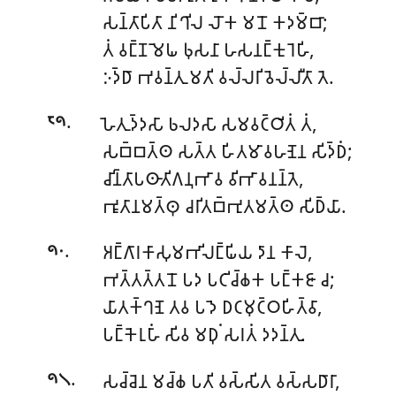
𑀲𑀦𑁆𑀢𑀸𑀧𑀺𑀢𑀸 𑀦𑀺𑀔𑀺𑀮 𑀮𑁄𑀓 𑀫𑀦𑁄 𑀓𑀤𑀫𑁆𑀩𑀸;
𑀢𑀁 𑀯𑀗𑁆𑀡 𑀫𑁂𑀖 𑀨𑀼𑀲𑀦𑀸 𑀳𑀲𑀦𑀗𑁆𑀓𑀼𑀭𑁂𑀳𑀺,
𑀇𑀤𑁆𑀥𑀸 𑀪𑀯𑀦𑁆𑀢𑀼 𑀫𑀢𑀺 𑀯𑀮𑁆𑀮𑀭𑀺 𑀯𑁂𑀮𑁆𑀮𑀻𑀢𑀸 𑀢𑁂.
.
𑀳𑁂𑀢𑀼𑀤𑁆𑀤𑀲𑀸 𑀨𑀮𑀤𑀲𑀸 𑀲𑀫𑀯𑀝𑁆𑀞𑀺𑀢𑀁 𑀢𑀁,
𑁮𑁯
𑀲𑀩𑁆𑀩𑀢𑁆𑀣 𑀲𑀢𑁆𑀢 𑀳𑀺𑀢𑀫𑀸𑀯𑀳𑀡𑁂𑀦 𑀲𑀺𑀤𑁆𑀥𑀁;
𑀘𑀺𑀦𑁆𑀢𑀸𑀧𑀣𑀸𑀢𑀺𑀕𑀦𑀼𑀪𑀸𑀯 𑀯𑀺𑀪𑀸𑀯𑀦𑀦𑁆𑀢𑁂,
𑀪𑀽𑀢𑀸𑀦𑀫𑀢𑁆𑀣𑀼 𑀘𑀭𑀺𑀢𑀩𑁆𑀪𑀼𑀢𑀫𑀢𑁆𑀣 𑀲𑀺𑀥𑁆𑀬𑀸.
.
𑀅𑀗𑁆𑀕𑀸𑀭𑀓𑀸𑀲𑀼𑀫𑀪𑀺𑀮𑀗𑁆𑀖𑀺𑀬 𑀤𑀸𑀦 𑀓𑀸𑀮𑁂,
𑁯𑁦
𑀪𑀢𑁆𑀢𑀢𑁆𑀢𑀦𑁄 𑀧𑀤 𑀧𑀝𑀺𑀘𑁆𑀙𑀓 𑀧𑀗𑁆𑀓𑀚𑀸 𑀘;
𑀬𑀸𑀢𑀓𑁆𑀔𑀡𑁂 𑀢𑀯 𑀧𑀤𑁂 𑀥𑀝𑀫𑀼𑀝𑁆𑀞𑀳𑀺𑀢𑁆𑀯𑀸,
𑀧𑀗𑁆𑀓𑁂𑀭𑀼𑀳𑀸𑀁 𑀲𑀺𑀯 𑀫𑀥𑀼𑀁 𑀲𑀭𑀢𑀁 𑀤𑀤𑀦𑁆𑀢𑀼.
.
𑀲𑀘𑁆𑀘𑁂𑀦 𑀫𑀘𑁆𑀙 𑀧𑀢𑀺 𑀯𑀲𑁆𑀲𑀺𑀢 𑀯𑀲𑁆𑀲𑀥𑀸𑀭𑀸,
𑁯𑁧