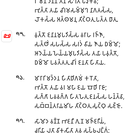
𑀭𑀸𑀫𑁂𑀦 𑀤𑀺𑀦𑁆𑀦 𑀢𑀺𑀡 𑀲𑀁𑀔𑀢 𑀧𑀸𑀤𑀼𑀓𑀸𑀯;
𑀪𑀼𑀢𑁆𑀢𑀸 𑀢𑀬𑀸 𑀘𑀺𑀭𑀫𑀲𑀫𑁆𑀫𑀼𑀔 𑀦𑀸𑀕𑀢𑀲𑁆𑀲,
𑀮𑁄𑀓𑀲𑁆𑀲 𑀅𑀢𑁆𑀣𑀫𑀦𑀼 𑀢𑀺𑀝𑁆𑀞𑀢𑀼 𑀧𑀢𑁆𑀢 𑀥𑀸𑀢𑀼.
.
𑀯𑀼𑀢𑁆𑀢𑁄 𑀚𑀦𑀸𑀦𑀫𑀼𑀧𑀤𑀺𑀲𑁆𑀲 𑀯𑀭𑀸𑀳 𑀭𑀜𑁆𑀜𑀸,
📜
𑁯𑁫
𑀲𑀢𑁆𑀣𑀺𑀁 𑀲𑀳𑀲𑁆𑀲 𑀲𑀭𑀤𑀁 𑀯𑀺𑀬 𑀜𑀸𑀬 𑀥𑀫𑁆𑀫𑁄;
𑀆𑀤𑁂𑀬𑁆𑀬 𑀳𑁂𑀬𑁆𑀬𑀫𑀼𑀧𑀤𑀺𑀲𑁆𑀲 𑀢𑀬𑀸 𑀧𑀯𑀼𑀢𑁆𑀢𑁄,
𑀥𑀫𑁆𑀫𑁄 𑀧𑀯𑀢𑁆𑀢𑀢𑀼 𑀘𑀺𑀭𑀁 𑀚𑀦𑀢𑀸 𑀳𑀺𑀢𑀸𑀬.
.
𑀫𑀸𑀭𑀸𑀭𑀺 𑀫𑀤𑁆𑀤𑀦 𑀳𑀺𑀢𑀸𑀥𑀺𑀕𑀫𑀁 𑀓𑀭𑁄𑀢𑀸,
𑁯𑁬
𑀪𑀢𑁆𑀢𑁄 𑀢𑀬𑀸 𑀯𑀭 𑀫𑀳𑀸 𑀚𑀬 𑀩𑁄𑀥𑀺 𑀭𑀸𑀚𑀸;
𑀲𑀕𑁆𑀕𑀸 𑀧𑀯𑀯𑀕𑁆𑀕 𑀳𑀺𑀢𑀳𑁂𑀢𑀼 𑀚𑀦𑀲𑁆𑀲 𑀳𑀦𑁆𑀢𑁆𑀯𑀸,
𑀲𑀩𑁆𑀩𑀦𑁆𑀢𑀭𑀸𑀬𑀫𑀺𑀳 𑀢𑀺𑀝𑁆𑀞𑀢𑀼 𑀲𑀼𑀝𑁆𑀞𑀼 𑀲𑀚𑁆𑀚𑁄.
.
𑀲𑀸𑀫𑁄𑀤 𑀯𑀡𑁆𑀡 𑀪𑀚𑀦𑀻 𑀕𑀼𑀡 𑀫𑀜𑁆𑀚𑀭𑀻𑀬𑀁,
𑁯𑁭
𑀘𑀭𑀺𑀬𑀸 𑀮𑀢𑀸 𑀯𑀺𑀓𑀲𑀺𑀢𑀸 𑀢𑀯 𑀲𑀧𑁆𑀨𑀮𑀗𑁆𑀕𑀁;