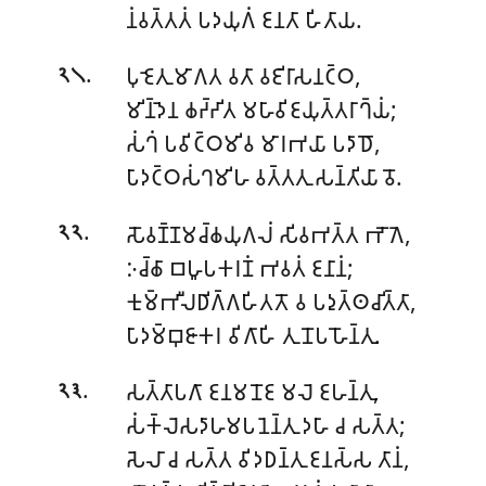
𑀦𑀁𑀯𑀢𑁆𑀢𑀢𑀁 𑀧𑀤𑀬𑀼𑀕𑀁 𑀚𑀦𑀢𑀸 𑀳𑀺𑀢𑀸𑀬.
.
𑀧𑀼𑀚𑁂𑀢𑀼𑀫𑀸𑀕𑀢 𑀯𑀢𑀸 𑀯𑀚𑀺𑀭𑀸𑀲𑀦𑀝𑁆𑀞,
𑁨𑁧
𑀫𑀺𑀦𑁆𑀤𑁂𑀦 𑀙𑀟𑁆𑀟𑀺𑀢 𑀫𑀳𑀸𑀯𑀺𑀚𑀬𑀼𑀢𑁆𑀢𑀭𑀸𑀔𑁆𑀬𑀁;
𑀲𑀁𑀔𑀁 𑀧𑀯𑀺𑀝𑁆𑀞𑀫𑀺𑀯 𑀫𑀸𑀭𑀪𑀬𑀸 𑀧𑀤𑀸𑀥𑁄,
𑀧𑀸𑀤𑀝𑁆𑀞𑀲𑀁𑀔𑀫𑀺𑀳 𑀯𑀢𑁆𑀢𑀢𑀼 𑀲𑀦𑁆𑀢𑀺𑀬𑀸 𑀯𑁄.
.
𑀲𑁄𑀯𑀡𑁆𑀡𑀫𑀘𑁆𑀙𑀬𑀼𑀕𑀮𑀁 𑀲𑀺𑀯𑀪𑀢𑁆𑀢 𑀪𑁄𑀕𑁂,
𑁨𑁨
𑀇𑀘𑁆𑀙𑀸 𑀩𑀳𑀽𑀧𑀓𑀭𑀡𑀁 𑀪𑀯𑀢𑀁 𑀚𑀦𑀸𑀦𑀁;
𑀓𑀼𑀫𑁆𑀪𑀻𑀮𑀥𑀺𑀕𑁆𑀕𑀳𑀺𑀢𑀢𑁄 𑀯 𑀧𑀤𑀼𑀢𑁆𑀣𑀘𑀺𑀢𑁆𑀢𑀸,
𑀧𑀸𑀤𑀫𑁆𑀩𑀼𑀚𑀸𑀓𑀭 𑀯𑀺𑀕𑀸𑀳𑀺 𑀢𑀼 𑀦𑁄𑀧𑀳𑁄𑀦𑁆𑀢𑀼.
.
𑀲𑀢𑁆𑀢𑀸𑀧𑀕𑀸 𑀚𑀦𑀫𑀦𑁄𑀚 𑀫𑀮𑁂 𑀚𑀳𑀦𑁆𑀢𑀼,
𑁨𑁩
𑀲𑀁𑀓𑁆𑀮𑁂𑀲𑀤𑀸𑀳𑀫𑀧𑀦𑁂𑀦𑁆𑀢𑀼 𑀤𑀳𑀸 𑀘 𑀲𑀢𑁆𑀢;
𑀲𑁂𑀮𑀸 𑀘 𑀲𑀢𑁆𑀢 𑀯𑀺𑀤𑀥𑀦𑁆𑀢𑀼 𑀚𑀦𑀲𑁆𑀲 𑀢𑀸𑀦𑀁,