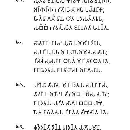
𑀲𑀼𑀢𑁆𑀯𑀸 𑀚𑀺𑀦𑀲𑁆𑀲 𑀓𑀭𑀯𑀻𑀓 𑀲𑀭𑀫𑁆𑀫𑀦𑀼𑀜𑁆𑀜𑀁,
𑁩𑁯
𑀅𑀜𑁆𑀜𑁄𑀜𑁆𑀜 𑀪𑀻𑀢𑀺𑀭𑀳𑀺𑀢𑀸 𑀅𑀧𑀺 𑀧𑀘𑁆𑀘𑀦𑀻𑀓𑀸;
𑀳𑀺𑀢𑁆𑀯𑀸 𑀕𑀢𑀺𑀁 𑀯𑀺𑀬 𑀞𑀺𑀢𑀸 𑀧𑀤𑀲𑀢𑁆𑀢𑀭𑀽𑀧𑀸,
𑀲𑀩𑁆𑀩𑀁 𑀪𑀯𑀲𑁆𑀲𑀺𑀢 𑀚𑀦𑀸𑀦𑀕𑀢𑀺𑀁 𑀳𑀦𑀦𑁆𑀢𑀼.
.
𑀲𑁄𑀯𑀡𑁆𑀡 𑀓𑀸𑀳𑀴 𑀬𑀼𑀕𑁄 𑀧𑀫𑀫𑀺𑀦𑁆𑀤𑀺𑀭𑀸𑀬,
𑁪𑁦
𑀲𑀦𑁆𑀦𑀻𑀭𑀧𑀼𑀧𑁆𑀨 𑀫𑀼𑀓𑀼𑀮𑁄𑀧𑀫𑀫𑀼𑀲𑁆𑀲𑀯𑀸𑀬;
𑀦𑀺𑀘𑁆𑀘𑀁 𑀲𑀼𑀲𑀚𑁆𑀚 𑀞𑀧𑀺𑀢𑀁 𑀫𑀼𑀦𑀺 𑀢𑀺𑀝𑁆𑀞𑀢𑀦𑁆𑀢𑁂,
𑀚𑀗𑁆𑀖𑀸𑀤𑁆𑀯𑀬𑀁 𑀚𑀦𑀯𑀺𑀮𑁄𑀘𑀦 𑀫𑀗𑁆𑀕𑀮𑀸𑀬.
.
𑀮𑀔𑁆𑀬𑀸 𑀯𑀺𑀮𑀸𑀲 𑀫𑀼𑀓𑀼𑀭𑀤𑁆𑀯𑀬 𑀲𑀦𑁆𑀦𑀺𑀓𑀸𑀲𑀁,
𑁪𑁧
𑀢𑀸𑀟𑀗𑁆𑀓 𑀫𑀡𑁆𑀟𑀦 𑀯𑀺𑀟𑀫𑁆𑀩𑀓𑀫𑀁𑀲𑀼 𑀲𑀡𑁆𑀟𑀁;
𑀚𑀸𑀦𑀼𑀤𑁆𑀯𑀬𑀁 𑀮𑀴𑀺𑀢 𑀲𑀸𑀕𑀭 𑀩𑀼𑀩𑁆𑀩𑀮𑀸𑀪𑀁,
𑀳𑁄𑀢𑀁 𑀚𑀕𑀢𑁆𑀢𑀬 𑀦𑀺𑀚𑀢𑁆𑀢 𑀯𑀺𑀪𑀽𑀲𑀺𑀢𑀼𑀦𑁆𑀢𑁂.
.
𑀙𑀤𑁆𑀤𑀦𑁆𑀢𑀺 𑀤𑀺𑀦𑁆𑀦 𑀯𑀭𑀤𑀦𑁆𑀢 𑀬𑀼𑀕𑁄𑀧𑀫𑀸𑀦𑀸,
𑁪𑁨