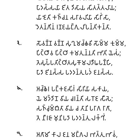
𑀧𑀸𑀤𑀲𑁆𑀲𑀬𑀸 𑀚𑀺𑀢 𑀤𑀺𑀲𑀸𑀬 𑀲𑀺𑀢𑀢𑁆𑀢𑀮𑀸𑀬;
𑀬𑀸 𑀚𑁂𑀢𑀺 𑀓𑀜𑁆𑀘𑀦 𑀲𑀭𑀸𑀯𑀮𑀺𑀬𑀸 𑀲𑀺𑀭𑀺𑀁 𑀲𑀸,
𑀤𑁂𑀢𑀦𑁆𑀕𑀺𑀦𑀁 𑀭𑀡𑀚𑀬𑀗𑁆𑀕𑀼𑀮𑀺𑀧𑀦𑁆𑀢𑀺𑀓𑀦𑁆𑀢𑀸.
.
𑀲𑁄𑀯𑀡𑁆𑀡 𑀯𑀡𑁆𑀡 𑀲𑀼𑀔𑀼𑀫𑀘𑁆𑀙𑀯𑀺 𑀲𑁄𑀫𑁆𑀫 𑀓𑀼𑀫𑁆𑀫,
𑁩
𑀧𑀺𑀝𑁆𑀞𑀻𑀯 𑀧𑀺𑀝𑁆𑀞𑀺 𑀓𑀫𑀢𑀼𑀦𑁆𑀦𑀢𑀺 𑀪𑀸𑀢𑀺 𑀬𑁂𑀲𑀁;
𑀢𑁂𑀲𑀼𑀧𑁆𑀧𑀢𑀺𑀝𑁆𑀞𑀺𑀢𑀲𑀼𑀓𑁄𑀫𑀮𑀤𑀻𑀖𑀧𑀡𑁆𑀳𑀺,
𑀧𑀸𑀤𑀸 𑀚𑀺𑀦𑀲𑁆𑀲 𑀧𑀤𑀤𑀦𑁆𑀢𑀼 𑀧𑀤𑀁 𑀚𑀦𑀲𑁆𑀲.
.
𑀅𑀘𑁆𑀙𑁂𑀭 𑀧𑀗𑁆𑀓𑀚𑀲𑀺𑀭𑀁 𑀲𑀺𑀭𑀺𑀬𑀸 𑀲𑀓𑀸𑀬,
𑁪
𑀬𑁂 𑀫𑀤𑁆𑀤𑀺𑀦𑁄 𑀯𑀺𑀬 𑀘𑀭𑀦𑁆𑀢𑀺 𑀲𑀭𑁄𑀚 𑀲𑀻𑀲𑁂;
𑀲𑀜𑁆𑀘𑀼𑀫𑁆𑀩𑀺𑀢𑀸 𑀯𑀺𑀬 𑀘 𑀢𑀸𑀦𑀺 𑀧𑀭𑀸𑀕 𑀭𑀸𑀕𑀸,
𑀢𑁂 𑀦𑀻𑀭𑀚𑀸 𑀫𑀼𑀦𑀺𑀧𑀤𑀸 𑀧𑀤𑀤𑀦𑁆𑀢𑀼 𑀮𑀓𑁆𑀔𑀺𑀁.
.
𑀅𑀕𑀸𑀫𑀺 𑀓𑀸𑀮 𑀚𑀦 𑀫𑀗𑁆𑀕𑀮 𑀪𑀢𑁆𑀢𑀼 𑀪𑀸𑀯𑀁,
𑁫