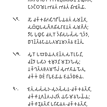
𑀧𑀸𑀤𑀝𑁆𑀞𑀫𑁂𑀭𑀼 𑀪𑀯𑀢𑀁 𑀪𑀯𑀢𑀁 𑀯𑀺𑀪𑀽𑀢𑁆𑀬𑀸.
.
𑀲𑁄 𑀘𑀓𑁆𑀓𑀯𑀸𑀴𑀲𑀺𑀔𑀭𑀻 𑀧𑁆𑀬𑀯𑀢𑀁 𑀲𑀫𑀦𑁆𑀢𑀸,
𑁧𑁮
𑀲𑀩𑁆𑀩𑀽𑀧𑀲𑀕𑁆𑀕𑀯𑀺𑀲𑀭𑀸𑀚𑀦𑀢𑀁 𑀲𑀫𑀕𑁆𑀕𑀁;
𑀤𑀻𑀧𑀸 𑀧𑀼𑀣𑀽𑀧𑀺 𑀘𑀢𑀼𑀭𑁄 𑀤𑁆𑀯𑀺𑀲𑀳𑀲𑁆𑀲 𑀔𑀼𑀤𑁆𑀤𑀸,
𑀥𑀸𑀭𑁂𑀦𑁆𑀢𑁆𑀯𑀧𑀸𑀬𑀧𑀢𑀫𑀸𑀦𑀫𑀤𑀢𑁆𑀯 𑀚𑀦𑁆𑀢𑀼𑀁.
.
𑀲𑀽𑀭𑁄 𑀧𑀩𑁄𑀥𑀬𑀢𑀼 𑀚𑀦𑁆𑀢𑀼 𑀲𑀭𑁄𑀭𑀼𑀳𑀸𑀦𑀺,
𑁧𑁯
𑀘𑀦𑁆𑀤𑁄 𑀧𑀲𑀸𑀤 𑀓𑀼𑀫𑀼𑀤𑀸𑀦𑀺 𑀫𑀦𑁄𑀤𑀳𑁂𑀲𑀼;
𑀦𑀓𑁆𑀔𑀢𑁆𑀢𑀚𑀸𑀢𑀫𑀔𑀺𑀮𑀁 𑀲𑀼𑀪𑀢𑀸𑀬 𑀳𑁄𑀢𑀼,
𑀘𑀓𑁆𑀓𑀁 𑀥𑀚𑀁 𑀭𑀺𑀧𑀼𑀚𑀬𑀸𑀬 𑀚𑀬𑀤𑁆𑀥𑀚𑀸𑀬.
.
𑀚𑁂𑀢𑀼𑀁 𑀲𑀲𑀁𑀲𑀤-𑀲𑀼𑀤𑀲𑁆𑀲𑀦-𑀘𑀓𑁆𑀓𑀯𑀢𑁆𑀢𑀺,
𑁨𑁦
𑀘𑀓𑁆𑀓𑀸𑀦𑀼𑀕𑀦𑁆𑀢𑀮𑀮𑀺𑀢𑀁 𑀬𑀳𑀺𑀫𑀸𑀯𑀳𑁂𑀬𑁆𑀬;
𑀘𑀓𑁆𑀓𑀸𑀡𑀼𑀯𑀢𑁆𑀢𑀺 𑀧𑀭𑀺𑀲𑀸𑀯𑀢-𑀘𑀓𑁆𑀓𑀯𑀢𑁆𑀢𑀺,