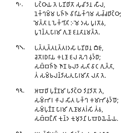
.
𑀧𑀝𑁆𑀞𑀸𑀬 𑀢𑁂 𑀧𑀡𑀺𑀥𑀺𑀢𑁄 𑀲𑀼𑀘𑀺 𑀤𑀸𑀦 𑀲𑀻𑀮,
𑁭𑁦
𑀦𑁂𑀓𑁆𑀔𑀫𑁆𑀫 𑀧𑀜𑁆𑀜 𑀯𑀺𑀭𑀺𑀬𑀓𑁆𑀔𑀫 𑀲𑀘𑁆𑀘𑀥𑀺𑀝𑁆𑀞𑀸;
𑀫𑁂𑀢𑁆𑀢𑀸 𑀉𑀧𑁂𑀓𑁆𑀔𑀺𑀢𑀺 𑀇𑀫𑁂 𑀤𑀲 𑀧𑀽𑀭𑀢𑁄𑀯,
𑀧𑀽𑀭𑁂𑀦𑁆𑀢𑀼 𑀧𑀸𑀭𑀫𑀺 𑀕𑀼𑀡𑀸 𑀚𑀦𑀢𑀸𑀦𑀫𑀢𑁆𑀢𑁂.
.
𑀧𑀢𑁆𑀢𑀼𑀢𑁆𑀢𑀭𑀼𑀢𑁆𑀢𑀭𑀤𑀲𑀸 𑀧𑀡𑀺𑀥𑀸𑀦 𑀩𑀻𑀚𑀸,
𑁭𑁧
𑀘𑁂𑀢𑁄𑀭𑀥𑀭𑀸𑀬 𑀓𑀭𑀼𑀡𑀸 𑀚𑀮 𑀲𑁂𑀔 𑀯𑀼𑀤𑁆𑀥𑀸;
𑀲𑀩𑁆𑀩𑀜𑁆𑀜𑀼 𑀜𑀸𑀡 𑀨𑀮𑀤𑀸 𑀲𑀢𑀺 𑀯𑀸𑀝 𑀕𑀼𑀢𑁆𑀢𑀸,
𑀢𑀁 𑀲𑀫𑁆𑀨𑀮𑀦𑁆𑀤𑀺𑀲𑀢𑀼 𑀧𑀸𑀭𑀫𑀺𑀢𑀸 𑀮𑀢𑀸 𑀢𑁂.
.
𑀆𑀩𑁄𑀥𑀺 𑀧𑀼𑀡𑁆𑀡𑀫𑀺 𑀧𑀤𑀺𑀝𑁆𑀞 𑀤𑀺𑀦𑀸𑀤𑀺𑀢𑁄 𑀢𑁂,
𑁭𑁨
𑀲𑀫𑁆𑀪𑀸𑀭 𑀓𑀸𑀮 𑀲𑀺𑀢 𑀧𑀓𑁆𑀔 𑀓𑀫𑀸𑀪𑀺 𑀯𑀼𑀤𑁆𑀥𑁄;
𑀲𑀫𑁆𑀧𑀼𑀡𑁆𑀡 𑀧𑀸𑀭𑀫𑀺 𑀕𑀼𑀡𑀸𑀫𑀢𑀭𑀁𑀲𑀺 𑀢𑀁𑀯,
𑀲𑀩𑁆𑀩𑀗𑁆𑀕𑀺 𑀓𑀼𑀦𑁆𑀤 𑀓𑀼𑀫𑀼𑀤𑀸𑀦𑀺 𑀧𑀩𑁄𑀥𑀬𑁂𑀬𑁆𑀬.