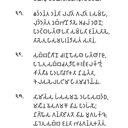
.
𑀙𑀤𑁆𑀤𑀦𑁆𑀢 𑀤𑀦𑁆𑀢𑀺 𑀮𑀮𑀺𑀢𑀁 𑀕𑀮𑀺𑀢𑀁 𑀭𑀼𑀲𑀫𑁆𑀳𑀸,
𑁨𑁭
𑀮𑀼𑀤𑁆𑀤𑁂𑀢𑁆𑀢 𑀤𑀼𑀩𑁆𑀪𑀺𑀦𑀺 𑀤𑀺𑀲𑁂 𑀅𑀘𑀮𑀁 𑀤𑀥𑀸𑀦𑁄;
𑀧𑀸𑀤𑀝𑁆𑀞𑀳𑀢𑁆𑀣𑀺𑀧𑀢𑀺 𑀲𑀫𑁆𑀧𑀢𑀺 𑀚𑀦𑁆𑀢𑀼𑀢𑀸𑀲𑁂,
𑀢𑀸𑀲𑁂𑀢𑀼 𑀳𑀸𑀲𑀫𑀧𑀭𑀦𑁆𑀤𑀺𑀲𑀢𑀁 𑀲𑀢𑀸𑀦𑀁.
.
𑀲𑀩𑁆𑀩𑀗𑁆𑀕𑀺𑀦𑁄 𑀘𑀭𑀡𑀼𑀧𑁄𑀲𑀣 𑀳𑀢𑁆𑀣𑀺𑀭𑀸𑀚𑀸,
𑁨𑁮
𑀧𑀸𑀧𑁂𑀢𑀼 𑀲𑀩𑁆𑀩𑀘𑀢𑀼𑀤𑀻𑀧𑀺𑀓𑀭𑀚𑁆𑀚𑀮𑀓𑁆𑀔𑀺𑀁;
𑀓𑀺𑀢𑁆𑀢𑀻𑀯 𑀧𑀸𑀤𑀧𑀭𑀺𑀘𑀸𑀭𑀺𑀓𑀢𑀸 𑀦𑀺𑀬𑀼𑀢𑁆𑀢𑀸,
𑀓𑁂𑀮𑀲𑀲𑁂𑀮𑀧𑀝𑀺𑀫𑀸 𑀳𑀺𑀢𑀫𑀸𑀘𑀭𑁂𑀬𑁆𑀬.
.
𑀲𑀸𑀫𑀺𑀲𑁆𑀲 𑀳𑀁𑀲𑀲𑀫𑀬𑁂 𑀤𑀳𑀧𑀸𑀲𑀩𑀤𑁆𑀥,
𑁨𑁯
𑀫𑀸𑀲𑀻𑀦 𑀯𑁂𑀲𑀕𑀫𑀓𑁄 𑀯𑀺𑀬 𑀧𑀸𑀤𑀳𑀁𑀲𑁄;
𑀦𑀺𑀕𑁆𑀖𑁄𑀲 𑀕𑀦𑁆𑀢𑀺𑀚𑀺𑀢𑀢𑁄 𑀯𑀺𑀬 𑀫𑀽𑀕𑀧𑀓𑁆𑀔𑁄,
𑀬𑀸𑀭𑁂𑀢𑀼 𑀲𑀩𑁆𑀩 𑀚𑀦𑀢𑀸 𑀪𑀯𑀕𑀦𑁆𑀢𑀼𑀓𑀢𑁆𑀢𑀁.