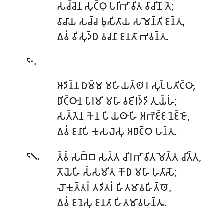
𑀲𑀘𑁆𑀘𑁂𑀦 𑀲𑀼𑀝𑁆𑀞𑀼 𑀧𑀭𑀺𑀪𑀸𑀯𑀺𑀢 𑀯𑀸𑀘𑀺𑀦𑁄 𑀢𑁂;
𑀯𑀸𑀘𑀸𑀬 𑀲𑀘𑁆𑀘 𑀨𑀼𑀲𑀺𑀢𑀸𑀬 𑀲𑀫𑁂𑀦𑁆𑀢𑀺 𑀚𑀦𑁆𑀢𑀼,
𑀏𑀯𑀁 𑀯𑀺𑀲𑀼𑀤𑁆𑀥 𑀯𑀘𑀦𑀸 𑀚𑀦𑀢𑀸 𑀪𑀯𑀦𑁆𑀢𑀼.
.
𑁮𑁦
𑀆𑀤𑀺𑀦𑁆𑀦 𑀥𑀫𑁆𑀫 𑀫𑀳𑀺𑀬𑀢𑁆𑀣𑀺𑀭 𑀲𑀼𑀧𑁆𑀧𑀢𑀺𑀝𑁆𑀞𑀸,
𑀥𑀺𑀝𑁆𑀞𑀸𑀦 𑀧𑀸𑀭𑀫𑀺 𑀫𑀳𑀸 𑀯𑀚𑀺𑀭𑀤𑁆𑀤𑀺 𑀢𑀼𑀬𑁆𑀳𑀁;
𑀲𑀢𑁆𑀢𑁂𑀦 𑀓𑁂𑀦 𑀧𑀺 𑀬𑀣𑀸𑀳𑀺 𑀅𑀪𑁂𑀚𑁆𑀚 𑀦𑁂𑀚𑁆𑀚𑁄,
𑀏𑀯𑀁 𑀚𑀦𑀸𑀧𑀺 𑀓𑀼𑀲𑀮𑁂𑀲𑀼 𑀅𑀥𑀺𑀝𑁆𑀞 𑀳𑀦𑁆𑀢𑀼.
.
𑀢𑁆𑀯𑀁 𑀲𑀩𑁆𑀩 𑀲𑀢𑁆𑀢 𑀘𑀺𑀭𑀪𑀸𑀯𑀺𑀢 𑀫𑁂𑀢𑁆𑀢 𑀘𑀺𑀢𑁆𑀢,
𑁮𑁧
𑀢𑁄𑀬𑁂𑀳𑀺 𑀲𑀁𑀲𑀫𑀺𑀢 𑀓𑁄𑀥 𑀫𑀳𑀸 𑀳𑀼𑀢𑀸𑀲𑁄;
𑀮𑁄𑀓𑀼𑀢𑁆𑀢𑀭𑀁 𑀢𑀤𑀺𑀢𑀭𑀁 𑀳𑀺𑀢𑀫𑀸𑀯𑀳𑀺𑀢𑁆𑀣𑁄,
𑀏𑀯𑀁 𑀚𑀦𑁂𑀲𑀼 𑀚𑀦𑀢𑀸 𑀳𑀺𑀢𑀫𑀸𑀯𑀳𑀦𑁆𑀢𑀽.