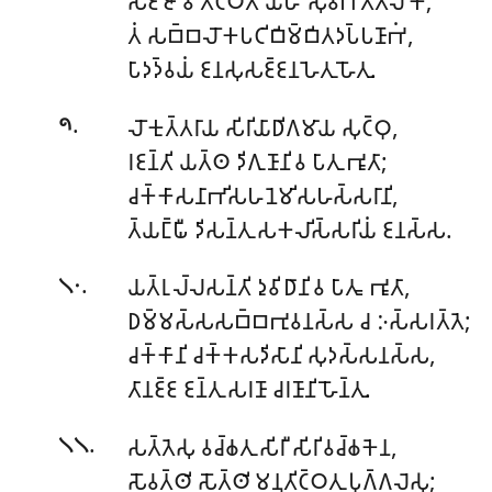
𑀲𑀚𑁆𑀚𑁄 𑀯 𑀢𑀺𑀝𑁆𑀞𑀢𑀺 𑀬𑀳𑀺𑀁 𑀲𑀼𑀯𑀺𑀪𑀢𑁆𑀢𑀮𑁄𑀓𑁄;
𑀢𑀁 𑀲𑀩𑁆𑀩𑀮𑁄𑀓𑀧𑀝𑀺𑀩𑀺𑀫𑁆𑀩𑀺𑀢𑀤𑀧𑁆𑀧𑀡𑀸𑀪𑀁,
𑀧𑀸𑀤𑀤𑁆𑀯𑀬𑀁 𑀚𑀦𑀲𑀼𑀲𑀚𑁆𑀚𑀦𑀳𑁂𑀢𑀼 𑀳𑁄𑀢𑀼.
.
𑀮𑁄𑀓𑀼𑀢𑁆𑀢𑀭𑀸𑀬 𑀲𑀺𑀭𑀺𑀬𑀸𑀥𑀺𑀕𑀫𑀸𑀬 𑀲𑀼𑀝𑁆𑀞𑀼,
𑁯
𑀭𑀚𑀦𑁆𑀢𑀺 𑀬𑀢𑁆𑀣 𑀤𑀺𑀕𑀼𑀡𑀸𑀦𑀺𑀯 𑀧𑀸𑀢𑀼 𑀪𑀽𑀢𑀸;
𑀘𑀓𑁆𑀓𑀸𑀲𑀦𑀸𑀪𑀺𑀲𑀳𑀦𑁂𑀫𑀺𑀲𑀳𑀲𑁆𑀲𑀭𑀸𑀦𑀺,
𑀢𑁆𑀬𑀗𑁆𑀖𑀻 𑀤𑀺𑀲𑀦𑁆𑀢𑀼 𑀲𑀓𑀮𑀺𑀲𑁆𑀲𑀭𑀺𑀬𑀁 𑀚𑀦𑀲𑁆𑀲.
.
𑀬𑀢𑁆𑀭𑀼𑀮𑁆𑀮𑀲𑀦𑁆𑀢𑀺 𑀤𑀼𑀯𑀺𑀥𑀸𑀦𑀺𑀯 𑀧𑀸𑀢𑀽 𑀪𑀽𑀢𑀸,
𑁧𑁦
𑀥𑀫𑁆𑀫𑀲𑁆𑀲𑀲𑀩𑁆𑀩𑀪𑀼𑀯𑀦𑀲𑁆𑀲 𑀘 𑀇𑀲𑁆𑀲𑀭𑀢𑁆𑀢𑁂;
𑀘𑀓𑁆𑀓𑀸𑀦𑀺 𑀘𑀓𑁆𑀓𑀲𑀤𑀺𑀲𑀸𑀦𑀺 𑀲𑀼𑀤𑀲𑁆𑀲𑀦𑀲𑁆𑀲,
𑀢𑀸𑀦𑀚𑁆𑀚 𑀚𑀦𑁆𑀢𑀼 𑀲𑀭𑀡𑀸 𑀘𑀭𑀡𑀸𑀦𑀺 𑀳𑁄𑀦𑁆𑀢𑀼.
.
𑀲𑀢𑁆𑀢𑁂𑀲𑀼 𑀯𑀘𑁆𑀙𑀢𑀼 𑀲𑀺𑀭𑀻 𑀲𑀺𑀭𑀺𑀯𑀘𑁆𑀙𑀓𑁂𑀦,
𑁧𑁧
𑀲𑁄𑀯𑀢𑁆𑀣𑀺 𑀲𑁄𑀢𑁆𑀣𑀺𑀫𑀦𑀼𑀢𑀺𑀝𑁆𑀞𑀢𑀼 𑀧𑀼𑀕𑁆𑀕𑀮𑁂𑀲𑀼;