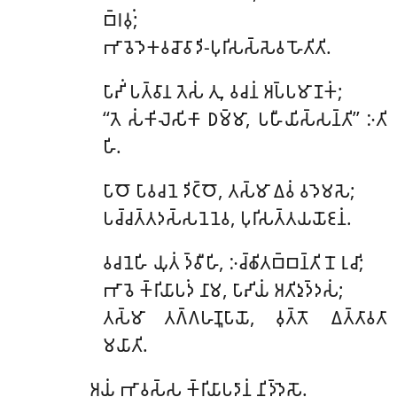
𑀩𑁆𑀭𑀯𑀼𑀁;
𑀪𑀸𑀯𑁂𑀤𑁂𑀓𑀯𑀘𑁄𑀯𑀸𑀤𑀺-𑀧𑀼𑀭𑀺𑀲𑀲𑁆𑀲𑁂𑀯 𑀳𑁄𑀢𑀺𑀢𑀺.
𑀧𑀸𑀴𑀺𑀁 𑀧𑀢𑁆𑀯𑀸𑀦 𑀢𑁂𑀲𑀁 𑀢𑀼, 𑀯𑀘𑀦𑀁 𑀅𑀧𑁆𑀧𑀫𑀸𑀡𑀓𑀁;
‘‘𑀢𑁂 𑀲𑀁𑀓𑀺𑀮𑁂𑀲𑀺𑀓𑀸 𑀥𑀫𑁆𑀫𑀸, 𑀧𑀳𑀻𑀬𑀺𑀲𑁆𑀲𑀦𑁆𑀢𑀺’’ 𑀇𑀢𑀺
𑀳𑀺.
𑀧𑀸𑀞𑁄 𑀧𑀸𑀯𑀘𑀦𑁂 𑀤𑀺𑀝𑁆𑀞𑁄, 𑀢𑀲𑁆𑀫𑀸 𑀏𑀯𑀁 𑀯𑀤𑁂𑀫𑀲𑁂;
𑀧𑀘𑁆𑀘𑀢𑁆𑀢𑀤𑀲𑁆𑀲𑀦𑁂𑀦𑁂𑀯, 𑀧𑀼𑀭𑀺𑀲𑀢𑁆𑀢𑀬𑀬𑁄𑀚𑀦𑀁.
𑀯𑀘𑀦𑁂𑀳𑀺 𑀬𑀼𑀢𑀁 𑀤𑁆𑀯𑀻𑀳𑀺, 𑀇𑀘𑁆𑀙𑀺𑀢𑀩𑁆𑀩𑀦𑁆𑀢𑀺 𑀦𑁄 𑀭𑀼𑀘𑀺;
𑀪𑀸𑀯𑁂 𑀓𑁆𑀭𑀺𑀬𑀸𑀧𑀤𑀁 𑀦𑀸𑀫, 𑀧𑀸𑀴𑀺𑀬𑀁 𑀅𑀢𑀺𑀤𑀼𑀤𑁆𑀤𑀲𑀁;
𑀢𑀲𑁆𑀫𑀸 𑀢𑀕𑁆𑀕𑀳𑀡𑀽𑀧𑀸𑀬𑁄, 𑀯𑀼𑀢𑁆𑀢𑁄 𑀏𑀢𑁆𑀢𑀸𑀯𑀢𑀸
𑀫𑀬𑀸𑀢𑀺.
𑀅𑀬𑀁 𑀪𑀸𑀯𑀲𑁆𑀲 𑀓𑁆𑀭𑀺𑀬𑀸𑀧𑀤𑀸𑀦𑀁 𑀦𑀺𑀤𑁆𑀤𑁂𑀲𑁄.