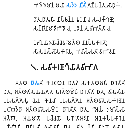
𑀪𑀜𑁆𑀜𑀫𑀸𑀦𑀁 𑀫𑀬𑀸
𑀲𑀤𑁆𑀤-𑀦𑀻𑀢𑀺𑀁
𑀕𑀡𑁆𑀳𑀦𑁆𑀢𑀼 𑀲𑀸𑀥𑀼𑀓𑀁.
𑀥𑀸𑀢𑀼 𑀥𑀸𑀢𑀽𑀳𑀺 𑀦𑀺𑀧𑁆𑀨𑀦𑁆𑀦-𑀭𑀽𑀧𑀸𑀦𑀺 𑀘 𑀲𑀮𑀓𑁆𑀔𑀡𑁄;
𑀲𑀦𑁆𑀥𑀺𑀦𑀸𑀫𑀸𑀤𑀺𑀪𑁂𑀤𑁄 𑀘, 𑀧𑀤𑀸𑀦𑀁 𑀢𑀼 𑀯𑀺𑀪𑀢𑁆𑀢𑀺 𑀘.
𑀧𑀸𑀴𑀺𑀦𑀬𑀸𑀤𑀬𑁄𑀘𑁆𑀘𑁂𑀯-𑀫𑁂𑀢𑁆𑀣 𑀦𑀸𑀦𑀧𑁆𑀧𑀓𑀸𑀭𑀢𑁄;
𑀲𑀸𑀲𑀦𑀲𑁆𑀲𑁄𑀧𑀓𑀸𑀭𑀸𑀬, 𑀪𑀯𑀺𑀲𑁆𑀲𑀢𑀺 𑀯𑀺𑀪𑀸𑀯𑀦𑀸.
𑁧. 𑀲𑀯𑀺𑀓𑀭𑀡𑀸𑀔𑁆𑀬𑀸𑀢𑀯𑀺𑀪𑀸𑀕
𑀢𑀢𑁆𑀣
𑀥𑀸𑀢𑀽
𑀢𑀺 𑀓𑁂𑀦𑀝𑁆𑀞𑁂𑀦 𑀥𑀸𑀢𑀼? 𑀲𑀓𑀢𑁆𑀣𑀫𑁆𑀧𑀺 𑀥𑀸𑀭𑁂𑀢𑀻𑀢𑀺
𑀥𑀸𑀢𑀼, 𑀅𑀢𑁆𑀣𑀸𑀢𑀺𑀲𑀬𑀬𑁄𑀕𑀢𑁄 𑀧𑀭𑀢𑁆𑀣𑀫𑁆𑀧𑀺 𑀥𑀸𑀭𑁂𑀢𑀻𑀢𑀺 𑀥𑀸𑀢𑀼, 𑀯𑀻𑀲𑀢𑀺𑀬𑀸
𑀉𑀧𑀲𑀕𑁆𑀕𑁂𑀲𑀼 𑀬𑁂𑀦 𑀓𑁂𑀦𑀘𑀺 𑀉𑀧𑀲𑀕𑁆𑀕𑁂𑀦 𑀅𑀢𑁆𑀣𑀯𑀺𑀲𑁂𑀲𑀓𑀸𑀭𑀡𑁂𑀦
𑀧𑀝𑀺𑀩𑀤𑁆𑀥𑀸 𑀅𑀢𑁆𑀣𑀯𑀺𑀲𑁂𑀲𑀫𑁆𑀧𑀺 𑀥𑀸𑀭𑁂𑀢𑀻𑀢𑀺 𑀥𑀸𑀢𑀼, ‘‘𑀅𑀬𑀁 𑀇𑀫𑀺𑀲𑁆𑀲𑀸
𑀅𑀢𑁆𑀣𑁄, 𑀅𑀬𑀫𑀺𑀢𑁄 𑀧𑀘𑁆𑀘𑀬𑁄 𑀧𑀭𑁄’’𑀢𑀺𑀆𑀤𑀺𑀦𑀸 𑀅𑀦𑁂𑀓𑀧𑁆𑀧𑀓𑀸𑀭𑁂𑀦
𑀧𑀡𑁆𑀟𑀺𑀢𑁂𑀳𑀺 𑀥𑀸𑀭𑀺𑀬𑀢𑀺 𑀏𑀲𑀸𑀢𑀺𑀧𑀺 𑀥𑀸𑀢𑀼, 𑀯𑀺𑀤𑀳𑀦𑁆𑀢𑀺 𑀯𑀺𑀤𑀼𑀦𑁄 𑀏𑀢𑀸𑀬