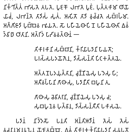
𑀦𑀺𑀓𑁆𑀔𑀺𑀢𑁆𑀢𑀁 𑀪𑀸𑀲𑀢𑁂 𑀢𑀧𑀢𑁂. 𑀧𑀽𑀚𑀓𑁄 𑀮𑀪𑀢𑁂 𑀧𑀽𑀚𑀁. 𑀧𑀼𑀢𑁆𑀢𑀓𑀸𑀫𑀸 𑀣𑀺𑀬𑁄
𑀬𑀸𑀘𑀁, 𑀮𑀪𑀦𑁆𑀢𑁂 𑀢𑀸𑀤𑀺𑀲𑀁 𑀲𑀼𑀢𑀁. 𑀅𑀲𑀺𑀢𑁄 𑀢𑀸𑀤𑀺 𑀯𑀼𑀘𑁆𑀘𑀢𑁂 𑀲𑀩𑁆𑀭𑀳𑁆𑀫𑀸.
𑀅𑀕𑁆𑀕𑀺𑀚𑀸𑀤𑀺 𑀧𑀼𑀩𑁆𑀩𑁂𑀯 𑀪𑀽𑀬𑀢𑁂. 𑀲𑁄 𑀧𑀳𑀻𑀬𑁂𑀣𑀸𑀧𑀺 𑀦𑁄 𑀧𑀳𑀻𑀬𑁂𑀣𑀸𑀢𑀺 𑀏𑀯𑀁
𑀤𑁆𑀯𑀺𑀥𑀸 𑀞𑀺𑀢𑀸𑀦𑀺. 𑀅𑀢𑁆𑀭𑀺𑀤𑀁 𑀧𑀸𑀴𑀺𑀯𑀯𑀢𑁆𑀣𑀸𑀦𑀁 𑁋
𑀢𑀺𑀓𑀸𑀭𑀓𑀸𑀦𑀺 𑀲𑀩𑁆𑀩𑀸𑀦𑀺, 𑀓𑁆𑀭𑀺𑀬𑀸𑀧𑀤𑀸𑀦𑀺 𑀧𑀸𑀬𑀢𑁄;
𑀧𑀭𑀲𑁆𑀲𑀧𑀤𑀬𑁄𑀕𑁂𑀦, 𑀤𑀺𑀲𑁆𑀲𑀦𑁆𑀢𑀺 𑀧𑀺𑀝𑀓𑀢𑁆𑀢𑀬𑁂.
𑀅𑀢𑁆𑀢𑀦𑁄𑀧𑀤𑀬𑀼𑀢𑁆𑀢𑀸𑀦𑀺, 𑀘𑀼𑀡𑁆𑀡𑀺𑀬𑁂𑀲𑀼 𑀧𑀤𑁂𑀲𑀼 𑀳𑀺;
𑀅𑀢𑀻𑀯𑀧𑁆𑀧𑀸𑀦𑀺 𑀕𑀸𑀣𑀸𑀲𑀼, 𑀧𑀤𑀸𑀦𑀻𑀢𑀺 𑀩𑀳𑀽𑀦𑀺 𑀢𑀼.
𑀕𑀸𑀣𑀸𑀲𑀼 𑀘𑁂𑀯𑀺𑀢𑀭𑀸𑀦𑀺, 𑀘𑀼𑀡𑁆𑀡𑀺𑀬𑁂𑀲𑀼 𑀧𑀤𑁂𑀲𑀼 𑀘;
𑀲𑀼𑀩𑀳𑀽𑀦𑁂𑀯 𑀳𑀼𑀢𑁆𑀯𑀸𑀦, 𑀤𑀺𑀲𑁆𑀲𑀦𑁆𑀢𑀻𑀢𑀺 𑀧𑀓𑀸𑀲𑀬𑁂.
𑀧𑀤𑀸𑀦𑀁 𑀦𑀺𑀤𑁆𑀤𑁂𑀲𑁄 𑀧𑀦𑀢𑀺 𑀅𑀦𑁆𑀢𑀺𑀆𑀤𑀻𑀦𑀁 𑀢𑁂𑀲𑀁 𑀢𑁂𑀲𑀁
𑀯𑀘𑀦𑀸𑀦𑀫𑀦𑀼𑀭𑀽𑀧𑁂𑀦 𑀬𑁄𑀚𑁂𑀢𑀩𑁆𑀩𑁄. 𑀏𑀯𑀁 𑀢𑀺𑀓𑀸𑀭𑀓𑀓𑁆𑀭𑀺𑀬𑀸𑀧𑀤𑀸𑀦𑀺 𑀲𑀭𑀽𑀧𑀢𑁄