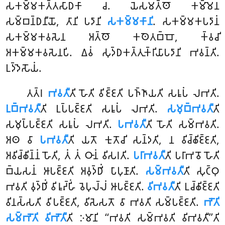
𑀲𑀓𑀫𑁆𑀫𑀓𑀢𑁆𑀢𑀲𑀸𑀥𑀓𑀸 𑀘. 𑀬𑁂𑀲𑀫𑀢𑁆𑀣𑁄 𑀓𑀫𑁆𑀫𑁂𑀦
𑀲𑀫𑁆𑀩𑀦𑁆𑀥𑀦𑀻𑀬𑁄, 𑀢𑀸𑀦𑀺 𑀧𑀤𑀸𑀦𑀺
𑀲𑀓𑀫𑁆𑀫𑀓𑀸𑀦𑀺
. 𑀲𑀓𑀫𑁆𑀫𑀓𑀧𑀤𑀸𑀦𑀁
𑀲𑀓𑀫𑁆𑀫𑀓𑀯𑀲𑁂𑀦 𑀅𑀢𑁆𑀣𑁄 𑀓𑀣𑁂𑀢𑀩𑁆𑀩𑁄, 𑀓𑁆𑀯𑀘𑀺
𑀅𑀓𑀫𑁆𑀫𑀓𑀯𑀲𑁂𑀦𑀧𑀺. 𑀏𑀯𑀁 𑀲𑀼𑀤𑁆𑀥𑀓𑀢𑁆𑀢𑀼𑀓𑁆𑀭𑀺𑀬𑀸𑀧𑀤𑀸𑀦𑀺 𑀪𑀯𑀦𑁆𑀢𑀺.
𑀉𑀤𑁆𑀤𑁂𑀲𑁄𑀬𑀁.
𑀢𑀢𑁆𑀭
𑀪𑀯𑀢𑀻
𑀢𑀺 𑀳𑁄𑀢𑀺 𑀯𑀺𑀚𑁆𑀚𑀢𑀺 𑀧𑀜𑁆𑀜𑀸𑀬𑀢𑀺 𑀲𑀭𑀽𑀧𑀁 𑀮𑀪𑀢𑀺.
𑀉𑀩𑁆𑀪𑀯𑀢𑀻
𑀢𑀺 𑀉𑀧𑁆𑀧𑀚𑁆𑀚𑀢𑀺 𑀲𑀭𑀽𑀧𑀁 𑀮𑀪𑀢𑀺.
𑀲𑀫𑀼𑀩𑁆𑀪𑀯𑀢𑀻
𑀢𑀺
𑀲𑀫𑀼𑀧𑁆𑀧𑀚𑁆𑀚𑀢𑀺 𑀲𑀭𑀽𑀧𑀁 𑀮𑀪𑀢𑀺.
𑀧𑀪𑀯𑀢𑀻
𑀢𑀺 𑀳𑁄𑀢𑀺 𑀲𑀫𑁆𑀪𑀯𑀢𑀺.
𑀅𑀣 𑀯𑀸
𑀧𑀪𑀯𑀢𑀻
𑀢𑀺 𑀬𑀢𑁄 𑀓𑀼𑀢𑁄𑀘𑀺 𑀲𑀦𑁆𑀤𑀢𑀺, 𑀦 𑀯𑀺𑀘𑁆𑀙𑀺𑀚𑁆𑀚𑀢𑀺,
𑀅𑀯𑀺𑀘𑁆𑀙𑀺𑀦𑁆𑀦𑀁 𑀳𑁄𑀢𑀺, 𑀢𑀁 𑀢𑀁 𑀞𑀸𑀦𑀁 𑀯𑀺𑀲𑀭𑀢𑀺.
𑀧𑀭𑀸𑀪𑀯𑀢𑀻
𑀢𑀺 𑀧𑀭𑀸𑀪𑀯𑁄 𑀳𑁄𑀢𑀺
𑀩𑁆𑀬𑀲𑀦𑀁 𑀆𑀧𑀚𑁆𑀚𑀢𑀺 𑀅𑀯𑀼𑀤𑁆𑀥𑀺𑀁 𑀧𑀸𑀧𑀼𑀡𑀸𑀢𑀺.
𑀲𑀫𑁆𑀪𑀯𑀢𑀻
𑀢𑀺 𑀲𑀼𑀝𑁆𑀞𑀼
𑀪𑀯𑀢𑀺 𑀯𑀼𑀤𑁆𑀥𑀺𑀁 𑀯𑀺𑀭𑀽𑀴𑁆𑀳𑀺𑀁 𑀯𑁂𑀧𑀼𑀮𑁆𑀮𑀁 𑀆𑀧𑀚𑁆𑀚𑀢𑀺.
𑀯𑀺𑀪𑀯𑀢𑀻
𑀢𑀺 𑀉𑀘𑁆𑀙𑀺𑀚𑁆𑀚𑀢𑀺
𑀯𑀺𑀦𑀲𑁆𑀲𑀢𑀺 𑀯𑀺𑀧𑀚𑁆𑀚𑀢𑀺, 𑀯𑀺𑀲𑁂𑀲𑀢𑁄 𑀯𑀸 𑀪𑀯𑀢𑀺 𑀲𑀫𑁆𑀧𑀚𑁆𑀚𑀢𑀺.
𑀪𑁄𑀢𑀺
𑀲𑀫𑁆𑀪𑁄𑀢𑀺 𑀯𑀺𑀪𑁄𑀢𑀻
𑀢𑀺 𑀇𑀫𑀸𑀦𑀺 ‘‘𑀪𑀯𑀢𑀺
𑀲𑀫𑁆𑀪𑀯𑀢𑀺 𑀯𑀺𑀪𑀯𑀢𑀻’’𑀢𑀺