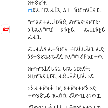
𑀅𑀓𑀫𑁆𑀫𑀺𑀓𑀸;
𑀪𑀽
𑀥𑀸𑀢𑀼 𑀓𑀸𑀭𑀺𑀢𑁂 𑀲𑀦𑁆𑀢𑁂, 𑀏𑀓𑀓𑀫𑁆𑀫𑀸 𑀪𑀯𑀦𑁆𑀢𑀺 𑀳𑀺.
‘‘𑀪𑀸𑀯𑁂𑀢𑀺
𑀓𑀼𑀲𑀮𑀁 𑀥𑀫𑁆𑀫𑀁, 𑀯𑀺𑀪𑀸𑀯𑁂𑀢𑀻’’𑀢𑀺𑀫𑀸𑀦𑀺𑀥;
📜
𑀤𑀲𑁆𑀲𑁂𑀢𑀩𑁆𑀩𑀸𑀦𑀺 𑀯𑀺𑀜𑁆𑀜𑀽𑀳𑀺, 𑀲𑀸𑀲𑀦𑀜𑁆𑀜𑀽𑀳𑀺
𑀲𑀸𑀲𑀦𑁂.
𑀲𑁄𑀧𑀲𑀕𑁆𑀕𑀸 𑀲𑀓𑀫𑁆𑀫𑀸 𑀢𑀼, 𑀓𑀸𑀭𑀺𑀢𑀧𑁆𑀧𑀘𑁆𑀘𑀬𑁂 𑀲𑀢𑀺;
𑀤𑁆𑀯𑀺𑀓𑀫𑁆𑀫𑀸𑀬𑁂𑀯 𑀳𑁄𑀢𑀻𑀢𑀺, 𑀜𑀸𑀢𑀩𑁆𑀩𑀁 𑀯𑀺𑀜𑁆𑀜𑀼𑀦𑀸 𑀓𑀣𑀁.
𑀅𑀪𑀺𑀪𑀸𑀯𑁂𑀦𑁆𑀢𑀺 𑀧𑀼𑀭𑀺𑀲𑀸, 𑀧𑀼𑀭𑀺𑀲𑁂 𑀧𑀸𑀡𑀚𑀸𑀢𑀺𑀓𑀁;
𑀅𑀦𑀼𑀪𑀸𑀯𑁂𑀢𑀺 𑀧𑀼𑀭𑀺𑀲𑁄, 𑀲𑀫𑁆𑀧𑀢𑁆𑀢𑀺𑀁 𑀧𑀼𑀭𑀺𑀲𑀁 𑀇𑀢𑀺.
𑀇𑀤𑀁 𑀲𑀓𑀫𑁆𑀫𑀓𑀁 𑀦𑀸𑀫, 𑀅𑀓𑀫𑁆𑀫𑀓𑀫𑀺𑀤𑀁 𑀇𑀢𑀺;
𑀓𑀣𑀫𑀫𑁆𑀳𑁂𑀳𑀺 𑀜𑀸𑀢𑀩𑁆𑀩𑀁, 𑀯𑀺𑀢𑁆𑀣𑀸𑀭𑁂𑀦 𑀯𑀤𑁂𑀣 𑀦𑁄.
𑀯𑀺𑀢𑁆𑀣𑀸𑀭𑁂𑀦𑁂𑀯 𑀓𑀺𑀁 𑀯𑀢𑁆𑀢𑀼𑀁, 𑀲𑀓𑁆𑀓𑁄𑀫𑀺 𑀏𑀓𑀤𑁂𑀲𑀢𑁄;