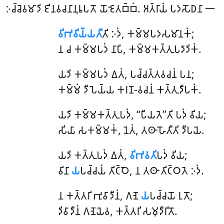
𑀇𑀘𑁆𑀘𑁂𑀯𑀫𑀸𑀤𑀺 𑀚𑀺𑀦𑀯𑀘𑀦𑀸𑀦𑀼𑀭𑀽𑀧𑀢𑁄 𑀬𑁄𑀚𑁂𑀢𑀩𑁆𑀩𑀁. 𑀅𑀢𑁆𑀭𑀸𑀬𑀁 𑀧𑀤𑀲𑁄𑀥𑀦𑀸 𑁋
𑀯𑀺𑀪𑀯𑀺𑀬𑁆𑀬𑀢𑀻
𑀢𑀺 𑀇𑀤𑀁, 𑀓𑀫𑁆𑀫𑀧𑀤𑀲𑀫𑀸𑀦𑀓𑀁;
𑀦 𑀘 𑀓𑀫𑁆𑀫𑀧𑀤𑀁 𑀦𑀸𑀧𑀺, 𑀓𑀫𑁆𑀫𑀓𑀢𑁆𑀢𑀼𑀧𑀤𑀸𑀤𑀺𑀓𑀁.
𑀬𑀤𑀺 𑀓𑀫𑁆𑀫𑀧𑀤𑀁 𑀏𑀢𑀁, 𑀧𑀘𑁆𑀘𑀢𑁆𑀢𑀯𑀘𑀦𑀁 𑀧𑀦;
𑀓𑀫𑁆𑀫𑀁 𑀤𑀻𑀧𑁂𑀬𑁆𑀬 𑀓𑀭𑀡-𑀯𑀘𑀦𑀁 𑀓𑀢𑁆𑀢𑀼𑀤𑀻𑀧𑀓𑀁.
𑀬𑀤𑀺 𑀓𑀫𑁆𑀫𑀓𑀢𑁆𑀢𑀼𑀧𑀤𑀁, ‘‘𑀧𑀻𑀬𑀢𑁂’’𑀢𑀺 𑀧𑀤𑀁 𑀯𑀺𑀬;
𑀲𑀺𑀬𑀸 𑀲𑀓𑀫𑁆𑀫𑀓𑀁, 𑀦𑁂𑀢𑀁, 𑀢𑀣𑀸 𑀳𑁄𑀢𑀻𑀢𑀺 𑀤𑀻𑀧𑀬𑁂.
𑀬𑀤𑀺 𑀓𑀢𑁆𑀢𑀼𑀧𑀤𑀁 𑀏𑀢𑀁,
𑀯𑀺𑀪𑀯𑀢𑀺
𑀧𑀤𑀁 𑀯𑀺𑀬;
𑀯𑀺𑀦𑀸
𑀬
𑀧𑀘𑁆𑀘𑀬𑀁 𑀢𑀺𑀝𑁆𑀞𑁂, 𑀦 𑀢𑀣𑀸 𑀢𑀺𑀝𑁆𑀞𑀢𑁂 𑀇𑀤𑀁.
𑀦 𑀓𑀢𑁆𑀢𑀭𑀺 𑀪𑀼𑀯𑀸𑀤𑀻𑀦𑀁, 𑀕𑀡𑁂
𑀬
𑀧𑀘𑁆𑀘𑀬𑁄 𑀭𑀼𑀢𑁄;
𑀤𑀺𑀯𑀸𑀤𑀻𑀦𑀁 𑀕𑀡𑁂𑀬𑁂𑀯, 𑀓𑀢𑁆𑀢𑀭𑀺 𑀲𑀫𑀼𑀤𑀻𑀭𑀺𑀢𑁄.