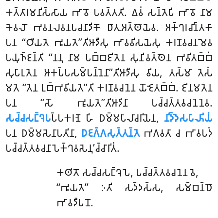
𑀓𑀢𑁆𑀢𑀸𑀭𑀫𑀦𑀺𑀲𑁆𑀲𑀸𑀬 𑀪𑀸𑀯𑁄 𑀧𑀯𑀢𑁆𑀢𑀢𑀺. 𑀏𑀯𑀁 𑀲𑀦𑁆𑀢𑁂𑀧𑀺 𑀪𑀸𑀯𑁄 𑀦𑀸𑀫
𑀓𑁂𑀯𑀮𑁄 𑀪𑀯𑀦𑀮𑀯𑀦𑀧𑀘𑀦𑀸𑀤𑀺𑀓𑁄 𑀥𑀸𑀢𑀼𑀅𑀢𑁆𑀣𑁄𑀬𑁂𑀯. 𑀅𑀓𑁆𑀔𑀭𑀘𑀺𑀦𑁆𑀢𑀓𑀸
𑀧𑀦 ‘‘𑀞𑀻𑀬𑀢𑁂 𑀪𑀽𑀬𑀢𑁂’’𑀢𑀺𑀆𑀤𑀻𑀲𑀼 𑀪𑀸𑀯𑀯𑀺𑀲𑀬𑁂𑀲𑀼 𑀓𑀭𑀡𑀯𑀘𑀦𑀫𑁂𑀯
𑀧𑀬𑀼𑀜𑁆𑀚𑀦𑁆𑀢𑀺 ‘‘𑀦𑀦𑀼 𑀦𑀸𑀫 𑀧𑀩𑁆𑀩𑀚𑀺𑀢𑁂𑀦 𑀲𑀼𑀦𑀺𑀯𑀢𑁆𑀣𑁂𑀦 𑀪𑀯𑀺𑀢𑀩𑁆𑀩𑀁
𑀲𑀼𑀧𑀸𑀭𑀼𑀢𑁂𑀦 𑀆𑀓𑀧𑁆𑀧𑀲𑀫𑁆𑀧𑀦𑁆𑀦𑁂𑀦𑀸’’𑀢𑀺𑀆𑀤𑀻𑀲𑀼 𑀯𑀺𑀬, 𑀢𑀲𑁆𑀫𑀸 𑀢𑁂𑀲𑀁
𑀫𑀢𑁂 ‘‘𑀢𑁂𑀦 𑀉𑀩𑁆𑀪𑀯𑀺𑀬𑀢𑁂’’𑀢𑀺 𑀓𑀭𑀡𑀯𑀘𑀦𑁂𑀦 𑀬𑁄𑀚𑁂𑀢𑀩𑁆𑀩𑀁. 𑀚𑀺𑀦𑀫𑀢𑁂𑀦
𑀧𑀦 ‘‘𑀲𑁄 𑀪𑀽𑀬𑀢𑁂’’𑀢𑀺𑀆𑀤𑀺𑀦𑀸 𑀧𑀘𑁆𑀘𑀢𑁆𑀢𑀯𑀘𑀦𑁂𑀦𑁂𑀯.
𑀲𑀘𑁆𑀘𑀲𑀗𑁆𑀔𑁂𑀧
𑀧𑁆𑀧𑀓𑀭𑀡𑁂 𑀳𑀺 𑀥𑀫𑁆𑀫𑀧𑀸𑀮𑀸𑀘𑀭𑀺𑀬𑁂𑀦,
𑀦𑀺𑀤𑁆𑀤𑁂𑀲𑀧𑀸𑀴𑀺𑀬𑀁
𑀧𑀦 𑀥𑀫𑁆𑀫𑀲𑁂𑀦𑀸𑀧𑀢𑀺𑀦𑀸,
𑀥𑀚𑀕𑁆𑀕𑀲𑀼𑀢𑁆𑀢𑀦𑁆𑀢𑁂
𑀪𑀕𑀯𑀢𑀸 𑀘 𑀪𑀸𑀯𑀧𑀤𑀁
𑀧𑀘𑁆𑀘𑀢𑁆𑀢𑀯𑀘𑀦𑀸𑀧𑁂𑀓𑁆𑀔𑀯𑀲𑁂𑀦𑀼’𑀘𑁆𑀘𑀸𑀭𑀺𑀢𑀁.
𑀓𑀣𑀺𑀢𑁄
𑀲𑀘𑁆𑀘𑀲𑀗𑁆𑀔𑁂𑀧𑁂, 𑀧𑀘𑁆𑀘𑀢𑁆𑀢𑀯𑀘𑀦𑁂𑀦 𑀯𑁂,
‘‘𑀪𑀽𑀬𑀢𑁂’’ 𑀇𑀢𑀺 𑀲𑀤𑁆𑀤𑀲𑁆𑀲, 𑀲𑀫𑁆𑀩𑀦𑁆𑀥𑁄
𑀪𑀸𑀯𑀤𑀻𑀧𑀦𑁄.