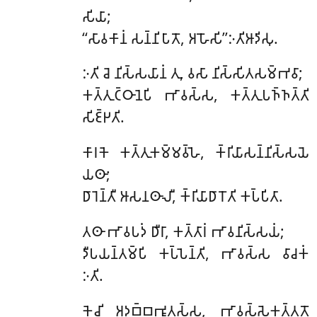
𑀲𑀺𑀬𑀸;
‘‘𑀲𑀸𑀯𑀓𑀸𑀦𑀁 𑀲𑀦𑁆𑀦𑀺𑀧𑀸𑀢𑁄, 𑀅𑀳𑁄𑀲𑀺’’𑀇𑀢𑀺𑀆𑀤𑀺𑀲𑀼.
𑀇𑀢𑀺 𑀘𑁂 𑀦𑀺𑀲𑁆𑀲𑀬𑀸𑀦𑀁 𑀢𑀼, 𑀯𑀲𑀸 𑀦𑀺𑀲𑁆𑀲𑀺𑀢𑀲𑀫𑁆𑀪𑀯𑀸;
𑀓𑀢𑁆𑀢𑀼𑀝𑁆𑀞𑀸𑀦𑁂𑀧𑀺 𑀪𑀸𑀯𑀲𑁆𑀲, 𑀓𑀢𑁆𑀢𑀼𑀧𑀜𑁆𑀜𑀢𑁆𑀢𑀺
𑀲𑀺𑀚𑁆𑀛𑀢𑀺.
𑀓𑀸𑀭𑀓𑁂 𑀓𑀢𑁆𑀢𑀼𑀓𑀫𑁆𑀫𑀯𑁆𑀳𑁂, 𑀓𑁆𑀭𑀺𑀬𑀸𑀲𑀦𑁆𑀦𑀺𑀲𑁆𑀲𑀬𑁂
𑀬𑀣𑀸;
𑀥𑀸𑀭𑁂𑀦𑁆𑀢𑀻 𑀆𑀲𑀦𑀣𑀸𑀮𑀻, 𑀓𑁆𑀭𑀺𑀬𑀸𑀥𑀸𑀭𑁄𑀢𑀺 𑀓𑀧𑁆𑀧𑀺𑀢𑀸.
𑀢𑀣𑀸 𑀪𑀸𑀯𑀧𑀤𑀁 𑀥𑀻𑀭𑀸, 𑀓𑀢𑁆𑀢𑀸𑀭𑀁 𑀪𑀸𑀯𑀦𑀺𑀲𑁆𑀲𑀬𑀁;
𑀤𑀻𑀧𑀬𑀦𑁆𑀢𑀫𑁆𑀧𑀺 𑀓𑀧𑁆𑀧𑁂𑀦𑁆𑀢𑀺, 𑀪𑀸𑀯𑀲𑁆𑀲 𑀯𑀸𑀘𑀓𑀁
𑀇𑀢𑀺.
𑀓𑁂𑀘𑀺
𑀅𑀤𑀩𑁆𑀩𑀪𑀽𑀢𑀲𑁆𑀲, 𑀪𑀸𑀯𑀲𑁆𑀲𑁂𑀓𑀢𑁆𑀢𑀢𑁄