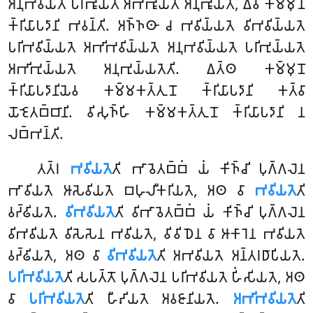
𑀅𑀦𑀼𑀪𑀯𑀺𑀬𑀢𑁂 𑀧𑀭𑀺𑀪𑀽𑀬𑀢𑁂 𑀅𑀪𑀺𑀪𑀽𑀬𑀢𑁂 𑀅𑀦𑀼𑀪𑀽𑀬𑀢𑁂, 𑀏𑀯𑀁 𑀓𑀫𑁆𑀫𑀼𑀦𑁄
𑀓𑁆𑀭𑀺𑀬𑀸𑀧𑀤𑀸𑀦𑀺 𑀪𑀯𑀦𑁆𑀢𑀺. 𑀅𑀜𑁆𑀜𑀣𑀸 𑀘 𑀪𑀯𑀺𑀬𑁆𑀬𑀢𑁂 𑀯𑀺𑀪𑀯𑀺𑀬𑁆𑀬𑀢𑁂
𑀧𑀭𑀺𑀪𑀯𑀺𑀬𑁆𑀬𑀢𑁂 𑀅𑀪𑀺𑀪𑀯𑀺𑀬𑁆𑀬𑀢𑁂 𑀅𑀦𑀼𑀪𑀯𑀺𑀬𑁆𑀬𑀢𑁂 𑀧𑀭𑀺𑀪𑀼𑀬𑁆𑀬𑀢𑁂
𑀅𑀪𑀺𑀪𑀼𑀬𑁆𑀬𑀢𑁂 𑀅𑀦𑀼𑀪𑀼𑀬𑁆𑀬𑀢𑁂𑀢𑀺. 𑀏𑀢𑁆𑀣 𑀓𑀫𑁆𑀫𑀼𑀦𑁄
𑀓𑁆𑀭𑀺𑀬𑀸𑀧𑀤𑀸𑀦𑀺𑀬𑁂𑀯 𑀓𑀫𑁆𑀫𑀓𑀢𑁆𑀢𑀼𑀦𑁄 𑀓𑁆𑀭𑀺𑀬𑀸𑀧𑀤𑀸𑀦𑀺 𑀓𑀢𑁆𑀯𑀸
𑀬𑁄𑀚𑁂𑀢𑀩𑁆𑀩𑀸𑀦𑀺. 𑀯𑀺𑀲𑀼𑀜𑁆𑀳𑀺 𑀓𑀫𑁆𑀫𑀓𑀢𑁆𑀢𑀼𑀦𑁄 𑀓𑁆𑀭𑀺𑀬𑀸𑀧𑀤𑀸𑀦𑀺 𑀦
𑀮𑀩𑁆𑀪𑀦𑁆𑀢𑀺.
𑀢𑀢𑁆𑀭
𑀪𑀯𑀺𑀬𑀢𑁂
𑀢𑀺 𑀪𑀸𑀯𑁂𑀢𑀩𑁆𑀩𑀁 𑀬𑀁 𑀓𑀺𑀜𑁆𑀘𑀺 𑀧𑀼𑀕𑁆𑀕𑀮𑁂𑀦
𑀪𑀸𑀯𑀺𑀬𑀢𑁂 𑀆𑀲𑁂𑀯𑀺𑀬𑀢𑁂 𑀩𑀳𑀼𑀮𑀻𑀓𑀭𑀺𑀬𑀢𑁂, 𑀅𑀣 𑀯𑀸
𑀪𑀯𑀺𑀬𑀢𑁂
𑀢𑀺
𑀯𑀟𑁆𑀠𑀺𑀬𑀢𑁂.
𑀯𑀺𑀪𑀯𑀺𑀬𑀢𑁂
𑀢𑀺 𑀯𑀺𑀪𑀸𑀯𑁂𑀢𑀩𑁆𑀩𑀁 𑀬𑀁 𑀓𑀺𑀜𑁆𑀘𑀺 𑀧𑀼𑀕𑁆𑀕𑀮𑁂𑀦
𑀯𑀺𑀪𑀯𑀺𑀬𑀢𑁂 𑀯𑀺𑀲𑁂𑀲𑁂𑀦 𑀪𑀯𑀺𑀬𑀢𑁂, 𑀯𑀺𑀯𑀺𑀥𑁂𑀦
𑀯𑀸 𑀆𑀓𑀸𑀭𑁂𑀦 𑀪𑀯𑀺𑀬𑀢𑁂
𑀯𑀟𑁆𑀠𑀺𑀬𑀢𑁂, 𑀅𑀣 𑀯𑀸
𑀯𑀺𑀪𑀯𑀺𑀬𑀢𑁂
𑀢𑀺 𑀅𑀪𑀯𑀺𑀬𑀢𑁂 𑀅𑀦𑁆𑀢𑀭𑀥𑀸𑀧𑀺𑀬𑀢𑁂.
𑀧𑀭𑀺𑀪𑀯𑀺𑀬𑀢𑁂
𑀢𑀺 𑀲𑀧𑀢𑁆𑀢𑁄 𑀧𑀼𑀕𑁆𑀕𑀮𑁂𑀦 𑀧𑀭𑀺𑀪𑀯𑀺𑀬𑀢𑁂 𑀳𑀺𑀁𑀲𑀺𑀬𑀢𑁂, 𑀅𑀣
𑀯𑀸
𑀧𑀭𑀺𑀪𑀯𑀺𑀬𑀢𑁂
𑀢𑀺 𑀳𑀻𑀴𑀺𑀬𑀢𑁂 𑀅𑀯𑀚𑀸𑀦𑀺𑀬𑀢𑁂.
𑀅𑀪𑀺𑀪𑀯𑀺𑀬𑀢𑁂
𑀢𑀺