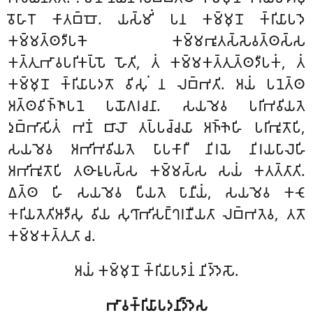
𑀯𑁄𑀳𑀸𑀭𑁄 𑀓𑀸𑀢𑀩𑁆𑀩𑁄. 𑀬𑀲𑁆𑀫𑀺𑀁 𑀧𑀦 𑀓𑀫𑁆𑀫𑀼𑀦𑁄 𑀓𑁆𑀭𑀺𑀬𑀸𑀧𑀤𑁂
𑀓𑀫𑁆𑀫𑀢𑁆𑀣𑀤𑀻𑀧𑀓𑁂 𑀓𑀫𑁆𑀫𑀪𑀽𑀢𑀲𑁆𑀲𑁂𑀯𑀢𑁆𑀣𑀲𑁆𑀲
𑀓𑀢𑁆𑀢𑀼𑀪𑀸𑀯𑀧𑀭𑀺𑀓𑀧𑁆𑀧𑁄 𑀳𑁄𑀢𑀺, 𑀢𑀁 𑀓𑀫𑁆𑀫𑀓𑀢𑁆𑀢𑀼𑀢𑁆𑀣𑀤𑀻𑀧𑀓𑀁, 𑀢𑀁
𑀓𑀫𑁆𑀫𑀼𑀦𑁄 𑀓𑁆𑀭𑀺𑀬𑀸𑀧𑀤𑀢𑁄 𑀯𑀺𑀲𑀼𑀁 𑀦 𑀮𑀩𑁆𑀪𑀢𑀺. 𑀅𑀬𑀁 𑀧𑀦𑁂𑀢𑁆𑀣
𑀅𑀢𑁆𑀣𑀯𑀺𑀜𑁆𑀜𑀸𑀧𑀦𑁂 𑀧𑀬𑁄𑀕𑀭𑀘𑀦𑀸. 𑀲𑀬𑀫𑁂𑀯 𑀧𑀭𑀺𑀪𑀯𑀺𑀬𑀢𑁂
𑀤𑀼𑀩𑁆𑀪𑀸𑀲𑀺𑀢𑀁 𑀪𑀡𑀁 𑀩𑀸𑀮𑁄 𑀢𑀧𑁆𑀧𑀘𑁆𑀘𑀬𑀸 𑀅𑀜𑁆𑀜𑁂𑀳𑀺 𑀧𑀭𑀺𑀪𑀽𑀢𑁄𑀧𑀺,
𑀲𑀬𑀫𑁂𑀯 𑀅𑀪𑀺𑀪𑀯𑀺𑀬𑀢𑁂 𑀧𑀸𑀧𑀓𑀸𑀭𑀻 𑀦𑀺𑀭𑀬𑁂 𑀦𑀺𑀭𑀬𑀧𑀸𑀮𑁂𑀳𑀺
𑀅𑀪𑀺𑀪𑀽𑀢𑁄𑀧𑀺 𑀢𑀣𑀸𑀭𑀽𑀧𑀲𑁆𑀲 𑀓𑀫𑁆𑀫𑀲𑁆𑀲 𑀲𑀬𑀁 𑀓𑀢𑀢𑁆𑀢𑀸𑀢𑀺.
𑀏𑀢𑁆𑀣 𑀳𑀺 𑀲𑀬𑀫𑁂𑀯 𑀧𑀻𑀬𑀢𑁂 𑀧𑀸𑀦𑀻𑀬𑀁, 𑀲𑀬𑀫𑁂𑀯 𑀓𑀝𑁄
𑀓𑀭𑀺𑀬𑀢𑁂𑀢𑀺𑀆𑀤𑀻𑀲𑀼 𑀯𑀺𑀬
𑀲𑀼𑀔𑀸𑀪𑀺𑀲𑀗𑁆𑀔𑀭𑀡𑀻𑀬𑀢𑀸 𑀮𑀩𑁆𑀪𑀢𑁂𑀯, 𑀢𑀢𑁄
𑀓𑀫𑁆𑀫𑀓𑀢𑁆𑀢𑀼𑀢𑀸 𑀘.
𑀅𑀬𑀁 𑀓𑀫𑁆𑀫𑀼𑀦𑁄 𑀓𑁆𑀭𑀺𑀬𑀸𑀧𑀤𑀸𑀦𑀁 𑀦𑀺𑀤𑁆𑀤𑁂𑀲𑁄.
𑀪𑀸𑀯𑀓𑁆𑀭𑀺𑀬𑀸𑀧𑀤𑀦𑀺𑀤𑁆𑀤𑁂𑀲