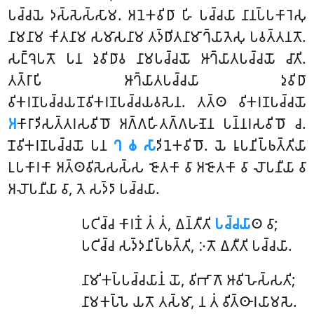
𑀧𑀘𑁆𑀘𑀬𑁂 𑀤𑀲𑁆𑀲𑁂𑀲𑁆𑀲𑀸𑀫. 𑀅𑀦𑁂𑀓𑀯𑀺𑀥𑀸 𑀳𑀺 𑀧𑀘𑁆𑀘𑀬𑀸 𑀦𑀸𑀦𑀧𑁆𑀧𑀓𑀸𑀭𑁂𑀲𑀼
𑀦𑀸𑀫𑀦𑀸𑀫 𑀓𑀺𑀢𑀦𑀸𑀫 𑀲𑀫𑀸𑀲𑀦𑀸𑀫 𑀢𑀤𑁆𑀥𑀺𑀢𑀦𑀸𑀫𑀸𑀔𑁆𑀬𑀸𑀢𑁂𑀲𑀼 𑀧𑀯𑀢𑁆𑀢𑀦𑀢𑁄.
𑀲𑀗𑁆𑀔𑁂𑀧𑀢𑁄 𑀧𑀦 𑀤𑀼𑀯𑀺𑀥𑀸𑀯 𑀦𑀸𑀫𑀧𑀘𑁆𑀘𑀬𑁄 𑀆𑀔𑁆𑀬𑀸𑀢𑀧𑀘𑁆𑀘𑀬𑁄 𑀘𑀸𑀢𑀺.
𑀢𑀢𑁆𑀭𑀸𑀧𑀺 𑀆𑀔𑁆𑀬𑀸𑀢𑀧𑀘𑁆𑀘𑀬𑀸 𑀤𑀼𑀯𑀺𑀥𑀸
𑀯𑀺𑀓𑀭𑀡𑀧𑀘𑁆𑀘𑀬𑀦𑁄𑀯𑀺𑀓𑀭𑀡𑀧𑀘𑁆𑀘𑀬𑀯𑀲𑁂𑀦. 𑀢𑀢𑁆𑀣 𑀯𑀺𑀓𑀭𑀡𑀧𑀘𑁆𑀘𑀬𑁄
𑀅
𑀓𑀸𑀭𑀸𑀤𑀺𑀲𑀢𑁆𑀢𑀭𑀲𑀯𑀺𑀥𑁄 𑀅𑀕𑁆𑀕𑀳𑀺𑀢𑀕𑁆𑀕𑀳𑀡𑁂𑀦 𑀧𑀦𑁆𑀦𑀭𑀲𑀯𑀺𑀥𑁄 𑀘.
𑀦𑁄𑀯𑀺𑀓𑀭𑀡𑀧𑀘𑁆𑀘𑀬𑁄 𑀧𑀦
𑀔 𑀙 𑀲𑀸
𑀤𑀺𑀦𑁂𑀓𑀯𑀺𑀥𑁄. 𑀬𑁂 𑀭𑀽𑀧𑀦𑀺𑀧𑁆𑀨𑀢𑁆𑀢𑀺𑀬𑀸
𑀉𑀧𑀓𑀸𑀭𑀓𑀸 𑀅𑀢𑁆𑀣𑀯𑀺𑀲𑁂𑀲𑀲𑁆𑀲 𑀚𑁄𑀢𑀓𑀸 𑀯𑀸 𑀅𑀚𑁄𑀢𑀓𑀸 𑀯𑀸 𑀮𑁄𑀧𑀦𑀻𑀬𑀸 𑀯𑀸
𑀅𑀮𑁄𑀧𑀦𑀻𑀬𑀸 𑀯𑀸, 𑀢𑁂 𑀲𑀤𑁆𑀤𑀸 𑀧𑀘𑁆𑀘𑀬𑀸.
𑀧𑀝𑀺𑀘𑁆𑀘 𑀓𑀸𑀭𑀡𑀁 𑀢𑀁 𑀢𑀁, 𑀏𑀦𑁆𑀢𑀻𑀢𑀺
𑀧𑀘𑁆𑀘𑀬𑀸
𑀣 𑀯𑀸;
𑀧𑀝𑀺𑀘𑁆𑀘 𑀲𑀤𑁆𑀤𑀦𑀺𑀧𑁆𑀨𑀢𑁆𑀢𑀺, 𑀇𑀢𑁄 𑀏𑀢𑀻𑀢𑀺 𑀧𑀘𑁆𑀘𑀬𑀸.
𑀦𑀸𑀫𑀺𑀓𑀧𑁆𑀧𑀘𑁆𑀘𑀬𑀸𑀦𑀁
𑀬𑁄, 𑀯𑀺𑀪𑀸𑀕𑁄 𑀆𑀯𑀺 𑀳𑁂𑀲𑁆𑀲𑀢𑀺;
𑀦𑀸𑀫𑀓𑀧𑁆𑀧𑁂 𑀬𑀢𑁄 𑀢𑀲𑁆𑀫𑀸, 𑀦 𑀢𑀁 𑀯𑀺𑀢𑁆𑀣𑀸𑀭𑀬𑀸𑀫𑀲𑁂.