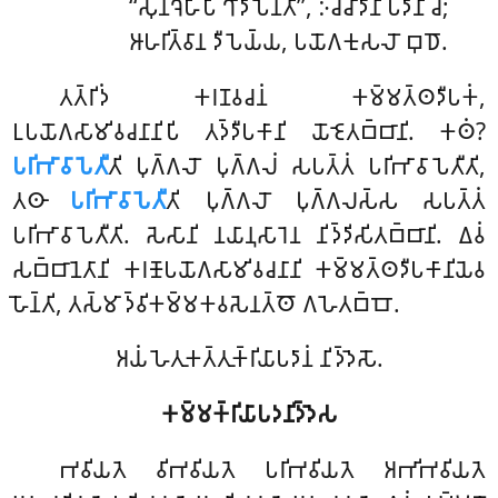
‘‘𑀲𑀼𑀦𑀔𑁂𑀳𑀺𑀧𑀺 𑀔𑀸𑀤𑀸𑀧𑁂𑀦𑁆𑀢𑀺’’, 𑀇𑀘𑁆𑀘𑀸𑀤𑀻𑀦𑀺 𑀧𑀤𑀸𑀦𑀺 𑀘;
𑀆𑀳𑀭𑀺𑀢𑁆𑀯𑀸𑀦 𑀤𑀻𑀧𑁂𑀬𑁆𑀬, 𑀧𑀬𑁄𑀕𑀓𑀼𑀲𑀮𑁄 𑀩𑀼𑀥𑁄.
𑀢𑀢𑁆𑀭𑀺𑀤𑀁 𑀓𑀭𑀡𑀯𑀘𑀦𑀁 𑀓𑀫𑁆𑀫𑀢𑁆𑀣𑀤𑀻𑀧𑀓𑀁,
𑀉𑀧𑀬𑁄𑀕𑀲𑀸𑀫𑀺𑀯𑀘𑀦𑀸𑀦𑀺𑀧𑀺 𑀢𑀤𑁆𑀤𑀻𑀧𑀓𑀸𑀦𑀺 𑀬𑁄𑀚𑁂𑀢𑀩𑁆𑀩𑀸𑀦𑀺. 𑀓𑀣𑀁?
𑀧𑀭𑀺𑀪𑀸𑀯𑀸𑀧𑁂𑀢𑀻
𑀢𑀺 𑀧𑀼𑀕𑁆𑀕𑀮𑁄 𑀧𑀼𑀕𑁆𑀕𑀮𑀁 𑀲𑀧𑀢𑁆𑀢𑀁 𑀧𑀭𑀺𑀪𑀸𑀯𑀸𑀧𑁂𑀢𑀻𑀢𑀺,
𑀢𑀣𑀸
𑀧𑀭𑀺𑀪𑀸𑀯𑀸𑀧𑁂𑀢𑀻
𑀢𑀺 𑀧𑀼𑀕𑁆𑀕𑀮𑁄 𑀧𑀼𑀕𑁆𑀕𑀮𑀲𑁆𑀲 𑀲𑀧𑀢𑁆𑀢𑀁
𑀧𑀭𑀺𑀪𑀸𑀯𑀸𑀧𑁂𑀢𑀻𑀢𑀺. 𑀲𑁂𑀲𑀸𑀦𑀺 𑀦𑀬𑀸𑀦𑀼𑀲𑀸𑀭𑁂𑀦 𑀦𑀺𑀤𑁆𑀤𑀺𑀲𑀺𑀢𑀩𑁆𑀩𑀸𑀦𑀺. 𑀏𑀯𑀁
𑀲𑀩𑁆𑀩𑀸𑀦𑁂𑀢𑀸𑀦𑀺 𑀓𑀭𑀡𑁄𑀧𑀬𑁄𑀕𑀲𑀸𑀫𑀺𑀯𑀘𑀦𑀸𑀦𑀺 𑀓𑀫𑁆𑀫𑀢𑁆𑀣𑀤𑀻𑀧𑀓𑀸𑀦𑀺𑀬𑁂𑀯
𑀳𑁄𑀦𑁆𑀢𑀺, 𑀢𑀲𑁆𑀫𑀸 𑀤𑁆𑀯𑀺𑀓𑀫𑁆𑀫𑀓𑀯𑀲𑁂𑀦𑀢𑁆𑀣𑁄 𑀕𑀳𑁂𑀢𑀩𑁆𑀩𑁄.
𑀅𑀬𑀁 𑀳𑁂𑀢𑀼𑀓𑀢𑁆𑀢𑀼𑀓𑁆𑀭𑀺𑀬𑀸𑀧𑀤𑀸𑀦𑀁 𑀦𑀺𑀤𑁆𑀤𑁂𑀲𑁄.
𑀓𑀫𑁆𑀫𑀓𑁆𑀭𑀺𑀬𑀸𑀧𑀤𑀦𑀺𑀤𑁆𑀤𑁂𑀲
𑀪𑀯𑀺𑀬𑀢𑁂 𑀯𑀺𑀪𑀯𑀺𑀬𑀢𑁂 𑀧𑀭𑀺𑀪𑀯𑀺𑀬𑀢𑁂 𑀅𑀪𑀺𑀪𑀯𑀺𑀬𑀢𑁂