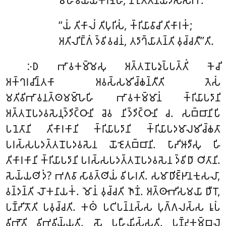
𑀫𑀳𑀸𑀯𑁂𑀬𑁆𑀬𑀸𑀓𑀭𑀡𑁂𑀳𑀺, 𑀦𑀺𑀭𑀼𑀢𑁆𑀢𑀺𑀦𑀬𑀤𑀲𑁆𑀲𑀺𑀪𑀺.
‘‘𑀬𑀁 𑀢𑀺𑀓𑀸𑀮𑀁 𑀢𑀺𑀧𑀼𑀭𑀺𑀲𑀁, 𑀓𑁆𑀭𑀺𑀬𑀸𑀯𑀸𑀘𑀺 𑀢𑀺𑀓𑀸𑀭𑀓𑀁;
𑀅𑀢𑀺𑀮𑀺𑀗𑁆𑀕𑀁 𑀤𑁆𑀯𑀺𑀯𑀘𑀦𑀁, 𑀢𑀤𑀸𑀔𑁆𑀬𑀸𑀢𑀦𑁆𑀢𑀺 𑀯𑀼𑀘𑁆𑀘𑀢𑀻’’𑀢𑀺.
𑀇𑀥 𑀪𑀸𑀯𑀓𑀫𑁆𑀫𑁂𑀲𑀼 𑀅𑀢𑁆𑀢𑀦𑁄𑀧𑀤𑀼𑀧𑁆𑀧𑀢𑁆𑀢𑀺𑀁 𑀓𑁂𑀘𑀺
𑀅𑀓𑁆𑀔𑀭𑀘𑀺𑀦𑁆𑀢𑀓𑀸 𑀅𑀯𑀲𑁆𑀲𑀫𑀺𑀘𑁆𑀙𑀦𑁆𑀢𑀻𑀢𑀺 𑀢𑁂𑀲𑀁
𑀫𑀢𑀺𑀯𑀺𑀪𑀸𑀯𑀦𑀢𑁆𑀣𑀫𑀫𑁆𑀳𑁂𑀳𑀺 𑀪𑀸𑀯𑀓𑀫𑁆𑀫𑀸𑀦𑀁 𑀓𑁆𑀭𑀺𑀬𑀸𑀧𑀤𑀸𑀦𑀺
𑀅𑀢𑁆𑀢𑀦𑁄𑀧𑀤𑀯𑀲𑁂𑀦𑀼𑀤𑁆𑀤𑀺𑀝𑁆𑀞𑀸𑀦𑀺 𑀘𑁂𑀯 𑀦𑀺𑀤𑁆𑀤𑀺𑀝𑁆𑀞𑀸𑀦𑀺 𑀘. 𑀲𑀩𑁆𑀩𑀸𑀦𑀺𑀧𑀺
𑀧𑀦𑁂𑀢𑀸𑀦𑀺 𑀢𑀺𑀓𑀸𑀭𑀓𑀸𑀦𑀺 𑀓𑁆𑀭𑀺𑀬𑀸𑀧𑀤𑀸𑀦𑀺 𑀓𑁆𑀭𑀺𑀬𑀸𑀧𑀤𑀫𑀸𑀮𑀫𑀺𑀘𑁆𑀙𑀢𑀸
𑀧𑀭𑀲𑁆𑀲𑀧𑀤𑀢𑁆𑀢𑀦𑁄𑀧𑀤𑀯𑀲𑁂𑀦 𑀬𑁄𑀚𑁂𑀢𑀩𑁆𑀩𑀸𑀦𑀺. 𑀧𑀸𑀴𑀺𑀆𑀤𑀻𑀲𑀼 𑀳𑀺
𑀢𑀺𑀓𑀸𑀭𑀓𑀸𑀦𑀺 𑀓𑁆𑀭𑀺𑀬𑀸𑀧𑀤𑀸𑀦𑀺 𑀧𑀭𑀲𑁆𑀲𑀧𑀤𑀢𑁆𑀢𑀦𑁄𑀧𑀤𑀯𑀲𑁂𑀦 𑀤𑁆𑀯𑀺𑀥𑀸 𑀞𑀺𑀢𑀸𑀦𑀺.
𑀲𑁂𑀬𑁆𑀬𑀣𑀺𑀤𑀁? 𑀪𑀕𑀯𑀸 𑀲𑀸𑀯𑀢𑁆𑀣𑀺𑀬𑀁 𑀯𑀺𑀳𑀭𑀢𑀺. 𑀲𑀫𑀸𑀥𑀺𑀚𑁆𑀛𑀸𑀦𑀓𑀼𑀲𑀮𑀸,
𑀯𑀦𑁆𑀤𑀦𑁆𑀢𑀺 𑀮𑁄𑀓𑀦𑀸𑀬𑀓𑀁. 𑀫𑁄𑀦𑀁 𑀯𑀼𑀘𑁆𑀘𑀢𑀺 𑀜𑀸𑀡𑀁. 𑀅𑀢𑁆𑀣𑀸𑀪𑀺𑀲𑀫𑀬𑀸 𑀥𑀻𑀭𑁄,
𑀧𑀡𑁆𑀟𑀺𑀢𑁄𑀢𑀺 𑀧𑀯𑀼𑀘𑁆𑀘𑀢𑀺. 𑀓𑀣𑀁 𑀧𑀝𑀺𑀧𑀦𑁆𑀦𑀲𑁆𑀲 𑀧𑀼𑀕𑁆𑀕𑀮𑀲𑁆𑀲 𑀭𑀽𑀧𑀁
𑀯𑀺𑀪𑁄𑀢𑀺 𑀯𑀺𑀪𑀯𑀺𑀬𑁆𑀬𑀢𑀺. 𑀲𑁄
𑀧𑀳𑀻𑀬𑀺𑀲𑁆𑀲𑀢𑀺. 𑀧𑀡𑁆𑀟𑀼𑀓𑀫𑁆𑀩𑀮𑁂