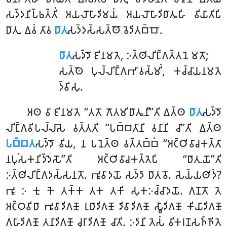
𑀲𑀤𑁆𑀤𑀦𑀺𑀧𑁆𑀨𑀢𑁆𑀢𑀺𑀁 𑀅𑀬𑀮𑁄𑀳𑀸𑀤𑀺𑀫𑀬𑀁
𑀅𑀬𑀮𑁄𑀳𑀸𑀤𑀺𑀥𑀸𑀢𑀽𑀳𑀺 𑀯𑀺𑀬𑀸𑀢𑀺𑀧𑀺
𑀥𑀸𑀢𑀼. 𑀏𑀯𑀁 𑀢𑀸𑀯
𑀥𑀸𑀢𑀼
𑀲𑀤𑁆𑀤𑀲𑁆𑀲𑀢𑁆𑀣𑁄 𑀯𑁂𑀤𑀺𑀢𑀩𑁆𑀩𑁄.
𑀥𑀸𑀢𑀼
𑀲𑀤𑁆𑀤𑁄 𑀚𑀺𑀦𑀫𑀢𑁂, 𑀇𑀢𑁆𑀣𑀺𑀮𑀺𑀗𑁆𑀕𑀢𑁆𑀢𑀦𑁂 𑀫𑀢𑁄;
𑀲𑀢𑁆𑀣𑁂 𑀧𑀼𑀮𑁆𑀮𑀺𑀗𑁆𑀕𑀪𑀸𑀯𑀲𑁆𑀫𑀺𑀁, 𑀓𑀘𑁆𑀘𑀸𑀬𑀦𑀫𑀢𑁂
𑀤𑁆𑀯𑀺𑀲𑀼.
𑀅𑀣 𑀯𑀸 𑀚𑀺𑀦𑀫𑀢𑁂 ‘‘𑀢𑀢𑁄 𑀕𑁄𑀢𑀫𑀺𑀥𑀸𑀢𑀽𑀦𑀻’’𑀢𑀺 𑀏𑀢𑁆𑀣
𑀥𑀸𑀢𑀼
𑀲𑀤𑁆𑀤𑁄
𑀮𑀺𑀗𑁆𑀕𑀯𑀺𑀧𑀮𑁆𑀮𑀸𑀲𑁂 𑀯𑀢𑁆𑀢𑀢𑀺 ‘‘𑀧𑀩𑁆𑀩𑀢𑀸𑀦𑀺 𑀯𑀦𑀸𑀦𑀺 𑀘𑀸’’𑀢𑀺 𑀏𑀢𑁆𑀣
𑀧𑀩𑁆𑀩𑀢
𑀲𑀤𑁆𑀤𑁄 𑀯𑀺𑀬, 𑀦 𑀧𑀦𑁂𑀢𑁆𑀣 𑀯𑀢𑁆𑀢𑀩𑁆𑀩𑀁 ‘‘𑀅𑀝𑁆𑀞𑀺𑀯𑀸𑀘𑀓𑀢𑁆𑀢𑀸
𑀦𑀧𑀼𑀁𑀲𑀓𑀦𑀺𑀤𑁆𑀤𑁂𑀲𑁄’’𑀢𑀺 𑀅𑀝𑁆𑀞𑀺𑀯𑀸𑀘𑀓𑀢𑁆𑀢𑁂𑀧𑀺 ‘‘𑀥𑀸𑀢𑀼𑀬𑁄’’𑀢𑀺
𑀇𑀢𑁆𑀣𑀺𑀮𑀺𑀗𑁆𑀕𑀤𑀲𑁆𑀲𑀦𑀢𑁄. 𑀪𑀽𑀯𑀸𑀤𑀬𑁄 𑀲𑀤𑁆𑀤𑀸 𑀥𑀸𑀢𑀯𑁄. 𑀲𑁂𑀬𑁆𑀬𑀣𑀺𑀤𑀁?
𑀪𑀽 𑀇 𑀓𑀼 𑀓𑁂 𑀢𑀓𑁆𑀓 𑀢𑀓 𑀢𑀓𑀺 𑀲𑀼𑀓𑀇𑀘𑁆𑀘𑀸𑀤𑀬𑁄. 𑀕𑀡𑀢𑁄 𑀢𑁂
𑀅𑀝𑁆𑀞𑀯𑀺𑀥𑀸 𑀪𑀽𑀯𑀸𑀤𑀺𑀕𑀡𑁄 𑀭𑀼𑀥𑀸𑀤𑀺𑀕𑀡𑁄 𑀤𑀺𑀯𑀸𑀤𑀺𑀕𑀡𑁄 𑀲𑁆𑀯𑀸𑀤𑀺𑀕𑀡𑁄 𑀓𑀺𑀬𑀸𑀤𑀺𑀕𑀡𑁄
𑀕𑀳𑀸𑀤𑀺𑀕𑀡𑁄 𑀢𑀦𑀸𑀤𑀺𑀕𑀡𑁄 𑀘𑀼𑀭𑀸𑀤𑀺𑀕𑀡𑁄 𑀘𑀸𑀢𑀺. 𑀇𑀤𑀸𑀦𑀺 𑀢𑁂𑀲𑀁 𑀯𑀺𑀓𑀭𑀡𑀲𑀜𑁆𑀜𑀺𑀢𑁂