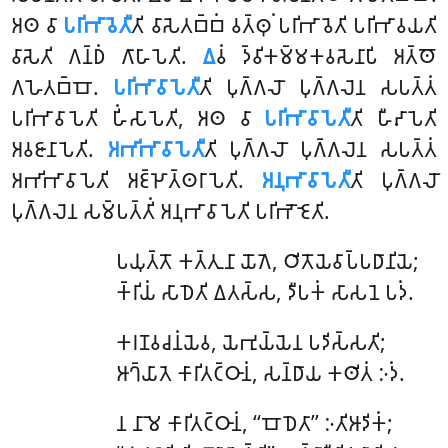
𑀅𑀣 𑀯𑀸
𑀧𑀭𑀺𑀪𑀸𑀯𑁂𑀢𑀻
𑀢𑀺 𑀯𑀸𑀲𑁂𑀢𑀩𑁆𑀩𑀁 𑀯𑀢𑁆𑀣𑀼𑀁 𑀧𑀭𑀺𑀪𑀸𑀯𑁂𑀢𑀺 𑀧𑀭𑀺𑀪𑀸𑀯𑀬𑀢𑀺
𑀯𑀸𑀲𑁂𑀢𑀺 𑀕𑀦𑁆𑀥𑀁 𑀕𑀸𑀳𑀸𑀧𑁂𑀢𑀺.
𑀏
𑀯𑀁 𑀤𑁆𑀯𑀺𑀓𑀫𑁆𑀫𑀓𑀯𑀲𑁂𑀦𑀸𑀧𑀺 𑀅𑀢𑁆𑀣𑁄
𑀕𑀳𑁂𑀢𑀩𑁆𑀩𑁄.
𑀧𑀭𑀺𑀪𑀸𑀯𑀸𑀧𑁂𑀢𑀻
𑀢𑀺 𑀧𑀼𑀕𑁆𑀕𑀮𑁄 𑀧𑀼𑀕𑁆𑀕𑀮𑁂𑀦 𑀲𑀧𑀢𑁆𑀢𑀁
𑀧𑀭𑀺𑀪𑀸𑀯𑀸𑀧𑁂𑀢𑀺 𑀳𑀺𑀁𑀲𑀸𑀧𑁂𑀢𑀺, 𑀅𑀣 𑀯𑀸
𑀧𑀭𑀺𑀪𑀸𑀯𑀸𑀧𑁂𑀢𑀻
𑀢𑀺 𑀳𑀻𑀴𑀸𑀧𑁂𑀢𑀺
𑀅𑀯𑀚𑀸𑀦𑀸𑀧𑁂𑀢𑀺.
𑀅𑀪𑀺𑀪𑀸𑀯𑀸𑀧𑁂𑀢𑀻
𑀢𑀺 𑀧𑀼𑀕𑁆𑀕𑀮𑁄 𑀧𑀼𑀕𑁆𑀕𑀮𑁂𑀦 𑀲𑀧𑀢𑁆𑀢𑀁
𑀅𑀪𑀺𑀪𑀸𑀯𑀸𑀧𑁂𑀢𑀺 𑀅𑀚𑁆𑀛𑁄𑀢𑁆𑀣𑀭𑀸𑀧𑁂𑀢𑀺.
𑀅𑀦𑀼𑀪𑀸𑀯𑀸𑀧𑁂𑀢𑀻
𑀢𑀺 𑀧𑀼𑀕𑁆𑀕𑀮𑁄
𑀧𑀼𑀕𑁆𑀕𑀮𑁂𑀦 𑀲𑀫𑁆𑀧𑀢𑁆𑀢𑀺𑀁 𑀅𑀦𑀼𑀪𑀸𑀯𑀸𑀧𑁂𑀢𑀺 𑀧𑀭𑀺𑀪𑁄𑀚𑁂𑀢𑀺.
𑀧𑀬𑀼𑀢𑁆𑀢𑁄 𑀓𑀢𑁆𑀢𑀼𑀦𑀸 𑀬𑁄𑀕𑁂, 𑀞𑀺𑀢𑁄𑀬𑁂𑀯𑀸𑀧𑁆𑀧𑀥𑀸𑀦𑀺𑀬𑁂;
𑀓𑁆𑀭𑀺𑀬𑀁 𑀲𑀸𑀥𑁂𑀢𑀺 𑀏𑀢𑀲𑁆𑀲, 𑀤𑀻𑀧𑀓𑀁 𑀲𑀸𑀲𑀦𑁂 𑀧𑀤𑀁.
𑀓𑀭𑀡𑀯𑀘𑀦𑀁𑀬𑁂𑀯, 𑀬𑁂𑀪𑀼𑀬𑁆𑀬𑁂𑀦 𑀧𑀤𑀺𑀲𑁆𑀲𑀢𑀺;
𑀆𑀔𑁆𑀬𑀸𑀢𑁂 𑀓𑀸𑀭𑀺𑀢𑀝𑁆𑀞𑀸𑀦𑀁, 𑀲𑀦𑁆𑀥𑀸𑀬 𑀓𑀣𑀺𑀢𑀁 𑀇𑀤𑀁.
𑀦
𑀦𑀸𑀫𑁂 𑀓𑀸𑀭𑀺𑀢𑀝𑁆𑀞𑀸𑀦𑀁, ‘‘𑀩𑁄𑀥𑁂𑀢𑀸’’ 𑀇𑀢𑀺𑀆𑀤𑀺𑀓𑀁;