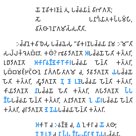
𑀬𑁄 𑀦𑁄𑀯𑀺𑀓𑀭𑀡𑀸𑀦𑀁 𑀢𑀼, 𑀧𑀘𑁆𑀘𑀬𑀸𑀦𑀁 𑀯𑀺𑀪𑀸𑀕𑀢𑁄;
𑀲𑁄 𑀧𑀦𑀸𑀔𑁆𑀬𑀸𑀢𑀓𑀧𑁆𑀧𑀫𑁆𑀳𑀺,
𑀯𑀺𑀢𑁆𑀣𑀸𑀭𑁂𑀦𑀸’𑀕𑀫𑀺𑀲𑁆𑀲𑀢𑀻𑀢𑀺.
𑀇𑀘𑁆𑀘𑀸𑀦𑁂𑀓𑀯𑀺𑀥𑁂𑀲𑀼 𑀧𑀘𑁆𑀘𑀬𑁂𑀲𑀼 ‘‘𑀯𑀺𑀓𑀭𑀡𑀧𑀘𑁆𑀘𑀬𑀸 𑀦𑀸𑀫 𑀇𑀫𑁂’’𑀢𑀺
𑀲𑀮𑁆𑀮𑀓𑁆𑀔𑁂𑀢𑀩𑁆𑀩𑀸. 𑀓𑀣𑀁? 𑀪𑀽𑀯𑀸𑀤𑀺𑀕𑀡𑀢𑁄
𑀅
𑀧𑀘𑁆𑀘𑀬𑁄 𑀳𑁄𑀢𑀺 𑀓𑀢𑁆𑀢𑀭𑀺,
𑀭𑀼𑀥𑀸𑀤𑀺𑀕𑀡𑀢𑁄
𑀅𑀓𑀸𑀭𑀺𑀯𑀡𑁆𑀡𑁂𑀓𑀸𑀭𑁄𑀓𑀸𑀭
𑀧𑀘𑁆𑀘𑀬𑀸 𑀳𑁄𑀦𑁆𑀢𑀺 𑀓𑀢𑁆𑀢𑀭𑀺,
𑀧𑀼𑀩𑁆𑀩𑀫𑀚𑁆𑀛𑀝𑁆𑀞𑀸𑀦𑁂 𑀦𑀺𑀕𑁆𑀕𑀳𑀻𑀢𑀸𑀕𑀫𑁄 𑀘, 𑀤𑀺𑀯𑀸𑀤𑀺𑀕𑀡𑀢𑁄
𑀬
𑀧𑀘𑁆𑀘𑀬𑁄
𑀳𑁄𑀢𑀺 𑀓𑀢𑁆𑀢𑀭𑀺, 𑀲𑁆𑀯𑀸𑀤𑀺𑀕𑀡𑀢𑁄
𑀡𑀼 𑀡𑀸 𑀉𑀡𑀸
𑀧𑀘𑁆𑀘𑀬𑀸 𑀳𑁄𑀦𑁆𑀢𑀺 𑀓𑀢𑁆𑀢𑀭𑀺,
𑀓𑀺𑀬𑀸𑀤𑀺𑀕𑀡𑀢𑁄
𑀦𑀸
𑀧𑀘𑁆𑀘𑀬𑁄 𑀳𑁄𑀢𑀺 𑀓𑀢𑁆𑀢𑀭𑀺, 𑀕𑀳𑀸𑀤𑀺𑀕𑀡𑀢𑁄
𑀧𑁆𑀧
𑀡𑁆𑀳𑀸
𑀧𑀘𑁆𑀘𑀬𑀸 𑀳𑁄𑀦𑁆𑀢𑀺 𑀓𑀢𑁆𑀢𑀭𑀺, 𑀢𑀦𑀸𑀤𑀺𑀕𑀡𑀢𑁄
𑀑 𑀬𑀺𑀭
𑀧𑀘𑁆𑀘𑀬𑀸 𑀳𑁄𑀦𑁆𑀢𑀺
𑀓𑀢𑁆𑀢𑀭𑀺, 𑀘𑀼𑀭𑀸𑀤𑀺𑀕𑀡𑀢𑁄
𑀡𑁂 𑀡𑀬
𑀧𑀘𑁆𑀘𑀬𑀸 𑀳𑁄𑀦𑁆𑀢𑀺 𑀓𑀢𑁆𑀢𑀭𑀺.
𑀅
𑀓𑀸𑀭𑁄 𑀘
𑀇
𑀯𑀡𑁆𑀡𑁄 𑀘,
𑀏
𑀑𑀓𑀸𑀭𑀸 𑀘
𑀬𑁄
𑀢𑀣𑀸;
𑀡𑀼 𑀡𑀸 𑀉𑀡𑀸
𑀘
𑀦𑀸 𑀧𑁆𑀧 𑀡𑁆𑀳𑀸-𑀬𑀺𑀭𑀸 𑀡𑁂 𑀡𑀬
𑀧𑀘𑁆𑀘𑀬𑀸.