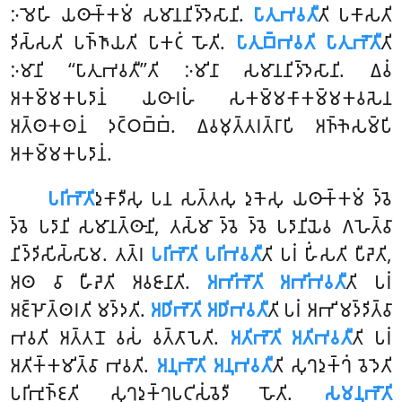
𑀇𑀫𑁂𑀳𑀺 𑀬𑀣𑀸𑀓𑁆𑀓𑀫𑀁 𑀲𑀫𑀸𑀦𑀦𑀺𑀤𑁆𑀤𑁂𑀲𑀸𑀦𑀺.
𑀧𑀸𑀢𑀼𑀪𑀯𑀢𑀻
𑀢𑀺 𑀧𑀓𑀸𑀲𑀢𑀺
𑀤𑀺𑀲𑁆𑀲𑀢𑀺 𑀧𑀜𑁆𑀜𑀸𑀬𑀢𑀺 𑀧𑀸𑀓𑀝𑀁 𑀳𑁄𑀢𑀺.
𑀧𑀸𑀢𑀼𑀩𑁆𑀪𑀯𑀢𑀺 𑀧𑀸𑀢𑀼𑀪𑁄𑀢𑀻
𑀢𑀺
𑀇𑀫𑀸𑀦𑀺 ‘‘𑀧𑀸𑀢𑀼𑀪𑀯𑀢𑀻’’𑀢𑀺 𑀇𑀫𑀺𑀦𑀸 𑀲𑀫𑀸𑀦𑀦𑀺𑀤𑁆𑀤𑁂𑀲𑀸𑀦𑀺. 𑀏𑀯𑀁
𑀅𑀓𑀫𑁆𑀫𑀓𑀧𑀤𑀸𑀦𑀁 𑀬𑀣𑀸𑀭𑀳𑀁 𑀲𑀓𑀫𑁆𑀫𑀓𑀸𑀓𑀫𑁆𑀫𑀓𑀯𑀲𑁂𑀦
𑀅𑀢𑁆𑀣𑀓𑀣𑀦𑀁 𑀤𑀝𑁆𑀞𑀩𑁆𑀩𑀁. 𑀏𑀯𑀫𑀼𑀢𑁆𑀢𑀭𑀢𑁆𑀭𑀸𑀧𑀺 𑀅𑀜𑁆𑀜𑁂𑀲𑀫𑁆𑀧𑀺
𑀅𑀓𑀫𑁆𑀫𑀓𑀧𑀤𑀸𑀦𑀁.
𑀧𑀭𑀺𑀪𑁄𑀢𑀺
𑀤𑀼𑀓𑀸𑀤𑀻𑀲𑀼 𑀧𑀦 𑀲𑀢𑁆𑀢𑀲𑀼 𑀤𑀼𑀓𑁂𑀲𑀼 𑀬𑀣𑀸𑀓𑁆𑀓𑀫𑀁 𑀤𑁆𑀯𑁂
𑀤𑁆𑀯𑁂 𑀧𑀤𑀸𑀦𑀺 𑀲𑀫𑀸𑀦𑀢𑁆𑀣𑀸𑀦𑀺, 𑀢𑀲𑁆𑀫𑀸 𑀤𑁆𑀯𑁂 𑀤𑁆𑀯𑁂 𑀧𑀤𑀸𑀦𑀺𑀬𑁂𑀯 𑀕𑀳𑁂𑀢𑁆𑀯𑀸
𑀦𑀺𑀤𑁆𑀤𑀺𑀲𑀺𑀲𑁆𑀲𑀸𑀫. 𑀢𑀢𑁆𑀭
𑀧𑀭𑀺𑀪𑁄𑀢𑀺 𑀧𑀭𑀺𑀪𑀯𑀢𑀻
𑀢𑀺 𑀧𑀭𑀁 𑀳𑀺𑀁𑀲𑀢𑀺 𑀧𑀻𑀴𑁂𑀢𑀺,
𑀅𑀣 𑀯𑀸 𑀳𑀻𑀴𑁂𑀢𑀺 𑀅𑀯𑀚𑀸𑀦𑀸𑀢𑀺.
𑀅𑀪𑀺𑀪𑁄𑀢𑀺 𑀅𑀪𑀺𑀪𑀯𑀢𑀻
𑀢𑀺 𑀧𑀭𑀁
𑀅𑀚𑁆𑀛𑁄𑀢𑁆𑀣𑀭𑀢𑀺 𑀫𑀤𑁆𑀤𑀢𑀺.
𑀅𑀥𑀺𑀪𑁄𑀢𑀺 𑀅𑀥𑀺𑀪𑀯𑀢𑀻
𑀢𑀺 𑀧𑀭𑀁 𑀅𑀪𑀺𑀫𑀤𑁆𑀤𑀺𑀢𑁆𑀯𑀸
𑀪𑀯𑀢𑀺 𑀅𑀢𑁆𑀢𑀦𑁄 𑀯𑀲𑀁 𑀯𑀢𑁆𑀢𑀸𑀧𑁂𑀢𑀺.
𑀅𑀢𑀺𑀪𑁄𑀢𑀺 𑀅𑀢𑀺𑀪𑀯𑀢𑀻
𑀢𑀺 𑀧𑀭𑀁
𑀅𑀢𑀺𑀓𑁆𑀓𑀫𑀺𑀢𑁆𑀯𑀸 𑀪𑀯𑀢𑀺.
𑀅𑀦𑀼𑀪𑁄𑀢𑀺 𑀅𑀦𑀼𑀪𑀯𑀢𑀻
𑀢𑀺 𑀲𑀼𑀔𑀤𑀼𑀓𑁆𑀔𑀁 𑀯𑁂𑀤𑁂𑀢𑀺
𑀧𑀭𑀺𑀪𑀼𑀜𑁆𑀚𑀢𑀺 𑀲𑀼𑀔𑀤𑀼𑀓𑁆𑀔𑀧𑀝𑀺𑀲𑀁𑀯𑁂𑀤𑀻 𑀳𑁄𑀢𑀺.
𑀲𑀫𑀦𑀼𑀪𑁄𑀢𑀺