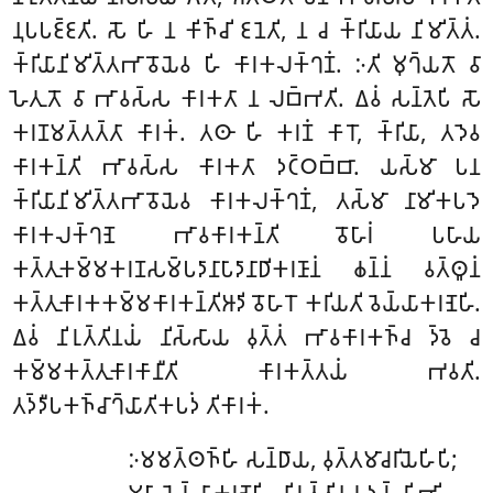
𑀦𑀼𑀧𑀧𑀚𑁆𑀚𑀢𑀺. 𑀲𑁄 𑀳𑀺 𑀦
𑀓𑀺𑀜𑁆𑀘𑀺 𑀚𑀦𑁂𑀢𑀺, 𑀦 𑀘 𑀓𑁆𑀭𑀺𑀬𑀸𑀬 𑀦𑀺𑀫𑀺𑀢𑁆𑀢𑀁.
𑀓𑁆𑀭𑀺𑀬𑀸𑀦𑀺𑀫𑀺𑀢𑁆𑀢𑀪𑀸𑀯𑁄𑀬𑁂𑀯 𑀳𑀺 𑀓𑀸𑀭𑀓𑀮𑀓𑁆𑀔𑀡𑀁. 𑀇𑀢𑀺 𑀫𑀼𑀔𑁆𑀬𑀢𑁄 𑀯𑀸
𑀳𑁂𑀢𑀼𑀢𑁄 𑀯𑀸 𑀪𑀸𑀯𑀲𑁆𑀲 𑀓𑀸𑀭𑀓𑀢𑀸 𑀦 𑀮𑀩𑁆𑀪𑀢𑀺. 𑀏𑀯𑀁 𑀲𑀦𑁆𑀢𑁂𑀧𑀺 𑀲𑁄
𑀓𑀭𑀡𑀫𑀢𑁆𑀢𑀢𑁆𑀢𑀸 𑀓𑀸𑀭𑀓𑀁. 𑀢𑀣𑀸 𑀳𑀺 𑀓𑀭𑀡𑀁 𑀓𑀸𑀭𑁄, 𑀓𑁆𑀭𑀺𑀬𑀸, 𑀢𑀤𑁂𑀯
𑀓𑀸𑀭𑀓𑀦𑁆𑀢𑀺 𑀪𑀸𑀯𑀲𑁆𑀲 𑀓𑀸𑀭𑀓𑀢𑀸 𑀤𑀝𑁆𑀞𑀩𑁆𑀩𑀸. 𑀬𑀲𑁆𑀫𑀸 𑀧𑀦
𑀓𑁆𑀭𑀺𑀬𑀸𑀦𑀺𑀫𑀺𑀢𑁆𑀢𑀪𑀸𑀯𑁄𑀬𑁂𑀯 𑀓𑀸𑀭𑀓𑀮𑀓𑁆𑀔𑀡𑀁, 𑀢𑀲𑁆𑀫𑀸 𑀦𑀸𑀫𑀺𑀓𑀧𑀤𑁂
𑀓𑀸𑀭𑀓𑀮𑀓𑁆𑀔𑀡𑁂 𑀪𑀸𑀯𑀓𑀸𑀭𑀓𑀦𑁆𑀢𑀺 𑀯𑁄𑀳𑀸𑀭𑀁 𑀧𑀳𑀸𑀬
𑀓𑀢𑁆𑀢𑀼𑀓𑀫𑁆𑀫𑀓𑀭𑀡𑀲𑀫𑁆𑀧𑀤𑀸𑀦𑀸𑀧𑀸𑀤𑀸𑀦𑀸𑀥𑀺𑀓𑀭𑀡𑀸𑀦𑀁 𑀙𑀦𑁆𑀦𑀁 𑀯𑀢𑁆𑀣𑀽𑀦𑀁
𑀓𑀢𑁆𑀢𑀼𑀓𑀸𑀭𑀓𑀓𑀫𑁆𑀫𑀓𑀸𑀭𑀓𑀦𑁆𑀢𑀺𑀆𑀤𑀺 𑀯𑁄𑀳𑀸𑀭𑁄 𑀓𑀭𑀺𑀬𑀢𑀺 𑀯𑁂𑀬𑁆𑀬𑀸𑀓𑀭𑀡𑁂𑀳𑀺.
𑀏𑀯𑀁 𑀦𑀺𑀭𑀼𑀢𑁆𑀢𑀺𑀦𑀬𑀁 𑀦𑀺𑀲𑁆𑀲𑀸𑀬 𑀯𑀼𑀢𑁆𑀢𑀁 𑀪𑀸𑀯𑀓𑀸𑀭𑀓𑀜𑁆𑀘 𑀤𑁆𑀯𑁂 𑀘
𑀓𑀫𑁆𑀫𑀓𑀢𑁆𑀢𑀼𑀓𑀸𑀭𑀓𑀸𑀦𑀻𑀢𑀺 𑀓𑀸𑀭𑀓𑀢𑁆𑀢𑀬𑀁 𑀪𑀯𑀢𑀺.
𑀢𑀤𑁆𑀤𑀻𑀧𑀓𑀜𑁆𑀘𑀸𑀔𑁆𑀬𑀸𑀢𑀺𑀓𑀧𑀤𑀁 𑀢𑀺𑀓𑀸𑀭𑀓𑀁.
𑀇𑀫𑀫𑀢𑁆𑀣𑀜𑁆𑀳𑀺 𑀲𑀦𑁆𑀥𑀸𑀬, 𑀯𑀼𑀢𑁆𑀢𑀫𑀸𑀘𑀭𑀺𑀬𑁂𑀳𑀺𑀧𑀺;