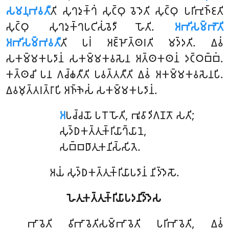
𑀲𑀫𑀦𑀼𑀪𑀯𑀢𑀻
𑀢𑀺 𑀲𑀼𑀔𑀤𑀼𑀓𑁆𑀔𑀁 𑀲𑀼𑀝𑁆𑀞𑀼 𑀯𑁂𑀤𑁂𑀢𑀺 𑀲𑀼𑀝𑁆𑀞𑀼 𑀧𑀭𑀺𑀪𑀼𑀜𑁆𑀚𑀢𑀺
𑀲𑀼𑀝𑁆𑀞𑀼 𑀲𑀼𑀔𑀤𑀼𑀓𑁆𑀔𑀧𑀝𑀺𑀲𑀁𑀯𑁂𑀤𑀻 𑀳𑁄𑀢𑀺.
𑀅𑀪𑀺𑀲𑀫𑁆𑀪𑁄𑀢𑀺
𑀅𑀪𑀺𑀲𑀫𑁆𑀪𑀯𑀢𑀻
𑀢𑀺 𑀧𑀭𑀁 𑀅𑀚𑁆𑀛𑁄𑀢𑁆𑀣𑀭𑀢𑀺 𑀫𑀤𑁆𑀤𑀢𑀺. 𑀏𑀯𑀁
𑀲𑀓𑀫𑁆𑀫𑀓𑀧𑀤𑀸𑀦𑀁 𑀲𑀓𑀫𑁆𑀫𑀓𑀯𑀲𑁂𑀦 𑀅𑀢𑁆𑀣𑀓𑀣𑀦𑀁 𑀤𑀝𑁆𑀞𑀩𑁆𑀩𑀁.
𑀓𑀢𑁆𑀣𑀘𑀺 𑀧𑀦 𑀕𑀘𑁆𑀙𑀢𑀻𑀢𑀺 𑀧𑀯𑀢𑁆𑀢𑀢𑀻𑀢𑀺 𑀏𑀯𑀁 𑀅𑀓𑀫𑁆𑀫𑀓𑀯𑀲𑁂𑀦𑀧𑀺.
𑀏𑀯𑀫𑀼𑀢𑁆𑀢𑀭𑀢𑁆𑀭𑀸𑀧𑀺 𑀅𑀜𑁆𑀜𑁂𑀲𑀁 𑀲𑀓𑀫𑁆𑀫𑀓𑀧𑀤𑀸𑀦𑀁.
𑀅
𑀧𑀘𑁆𑀘𑀬𑁄 𑀧𑀭𑁄 𑀳𑁄𑀢𑀺, 𑀪𑀽𑀯𑀸𑀤𑀺𑀕𑀡𑀢𑁄 𑀲𑀢𑀺;
𑀲𑀼𑀤𑁆𑀥𑀓𑀢𑁆𑀢𑀼𑀓𑁆𑀭𑀺𑀬𑀸𑀔𑁆𑀬𑀸𑀦𑁂,
𑀲𑀩𑁆𑀩𑀥𑀸𑀢𑀼𑀓𑀦𑀺𑀲𑁆𑀲𑀺𑀢𑁂.
𑀅𑀬𑀁 𑀲𑀼𑀤𑁆𑀥𑀓𑀢𑁆𑀢𑀼𑀓𑁆𑀭𑀺𑀬𑀸𑀧𑀤𑀸𑀦𑀁 𑀦𑀺𑀤𑁆𑀤𑁂𑀲𑁄.
𑀳𑁂𑀢𑀼𑀓𑀢𑁆𑀢𑀼𑀓𑁆𑀭𑀺𑀬𑀸𑀧𑀤𑀦𑀺𑀤𑁆𑀤𑁂𑀲
𑀪𑀸𑀯𑁂𑀢𑀺 𑀯𑀺𑀪𑀸𑀯𑁂𑀢𑀺𑀲𑀫𑁆𑀪𑀸𑀯𑁂𑀢𑀺 𑀧𑀭𑀺𑀪𑀸𑀯𑁂𑀢𑀺, 𑀏𑀯𑀁