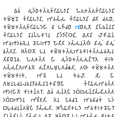
𑀏𑀯𑀁 𑀲𑀼𑀤𑁆𑀥𑀓𑀢𑁆𑀢𑀼𑀓𑁆𑀭𑀺𑀬𑀸𑀧𑀤𑀸𑀦𑀺 𑀳𑁂𑀢𑀼𑀓𑀢𑁆𑀢𑀼𑀓𑁆𑀭𑀺𑀬𑀸𑀧𑀤𑀸𑀦𑀺
𑀓𑀫𑁆𑀫𑀼𑀦𑁄 𑀓𑁆𑀭𑀺𑀬𑀸𑀧𑀤𑀸𑀦𑀺, 𑀪𑀸𑀯𑀲𑁆𑀲 𑀓𑁆𑀭𑀺𑀬𑀸𑀧𑀤𑀸𑀦𑀺 𑀘𑀸𑀢𑀺 𑀘𑀢𑀼𑀥𑀸,
𑀓𑀫𑁆𑀫𑀓𑀢𑁆𑀢𑀼𑀓𑁆𑀭𑀺𑀬𑀸𑀧𑀤𑁂𑀳𑀺 𑀯𑀸 𑀧𑀜𑁆𑀘𑀥𑀸
𑀪𑀽
𑀥𑀸𑀢𑀼𑀢𑁄 𑀦𑀺𑀧𑁆𑀨𑀦𑁆𑀦𑀸𑀦𑀺
𑀓𑁆𑀭𑀺𑀬𑀸𑀧𑀤𑀸𑀦𑀺 𑀦𑀸𑀦𑀧𑁆𑀧𑀓𑀸𑀭𑁂𑀦 𑀦𑀺𑀤𑁆𑀤𑀺𑀝𑁆𑀞𑀸𑀦𑀺, 𑀏𑀢𑀸𑀦𑀺 𑀮𑁄𑀓𑀺𑀬𑀸𑀦𑀁
𑀪𑀸𑀯𑀪𑁂𑀤𑀯𑀲𑁂𑀦 𑀯𑁄𑀳𑀸𑀭𑀪𑁂𑀤𑁄 𑀳𑁄𑀢𑀻𑀢𑀺 𑀤𑀲𑁆𑀲𑀦𑀢𑁆𑀣𑀁 𑀯𑀺𑀲𑀼𑀁 𑀯𑀺𑀲𑀼𑀁
𑀯𑀼𑀢𑁆𑀢𑀸𑀦𑀺. 𑀅𑀢𑁆𑀣𑀢𑁄 𑀧𑀦 𑀓𑀫𑁆𑀫𑀓𑀢𑁆𑀢𑀼𑀪𑀸𑀯𑀓𑀸𑀭𑀓𑀢𑁆𑀢𑀬𑀯𑀲𑁂𑀦
𑀢𑀺𑀯𑀺𑀥𑀸𑀦𑁂𑀯. 𑀳𑁂𑀢𑀼𑀓𑀢𑁆𑀢𑀸 𑀳𑀺 𑀲𑀼𑀤𑁆𑀥𑀓𑀢𑁆𑀢𑀼𑀲𑀗𑁆𑀔𑀸𑀢𑁂 𑀓𑀸𑀭𑀓𑁂
𑀢𑀲𑁆𑀲𑀗𑁆𑀕𑀪𑀸𑀯𑀢𑁄 𑀲𑀗𑁆𑀕𑀳𑀫𑀼𑀧𑀕𑀘𑁆𑀙𑀢𑀺, 𑀢𑀣𑀸 𑀓𑀫𑁆𑀫𑀓𑀢𑁆𑀢𑀸
𑀓𑀫𑁆𑀫𑀓𑀸𑀭𑀓𑁂, 𑀪𑀸𑀯𑁄 𑀧𑀦 𑀓𑁂𑀯𑀮𑁄. 𑀲𑁄 𑀳𑀺
𑀕𑀫𑀦𑀧𑀘𑀦𑀮𑀯𑀦𑀸𑀤𑀺𑀯𑀲𑁂𑀦𑀸𑀦𑁂𑀓𑀯𑀺𑀥𑁄𑀧𑀺 𑀓𑁆𑀭𑀺𑀬𑀸𑀲𑀪𑀸𑀯𑀢𑁆𑀢𑀸
𑀪𑁂𑀤𑀭𑀳𑀺𑀢𑁄 𑀓𑀸𑀭𑀓𑀦𑁆𑀢𑀭𑁄. 𑀏𑀯𑀁 𑀲𑀦𑁆𑀢𑁂𑀧𑀺 𑀤𑀩𑁆𑀩𑀲𑀦𑁆𑀦𑀺𑀲𑁆𑀲𑀺𑀢𑀢𑁆𑀢𑀸
𑀤𑀩𑁆𑀩𑀪𑁂𑀤𑁂𑀦 𑀪𑀺𑀚𑁆𑀚𑀢𑀺. 𑀢𑁂𑀦 𑀧𑀸𑀯𑀘𑀦𑁂 𑀪𑀸𑀯𑀯𑀸𑀘𑀓𑀁 𑀧𑀤𑀁
𑀩𑀳𑀼𑀯𑀘𑀦𑀦𑁆𑀢𑀫𑁆𑀧𑀺 𑀤𑀺𑀲𑁆𑀲𑀢𑀺. 𑀆𑀔𑁆𑀬𑀸𑀢𑀺𑀓𑀧𑀤𑁂 𑀪𑀸𑀯𑀓𑀸𑀭𑀓𑀯𑁄𑀳𑀸𑀭𑁄
𑀦𑀺𑀭𑀼𑀢𑁆𑀢𑀺𑀦𑀬𑀁 𑀦𑀺𑀲𑁆𑀲𑀸𑀬 𑀕𑀢𑁄, 𑀅𑀢𑁆𑀣𑀢𑁄 𑀧𑀦 𑀪𑀸𑀯𑀲𑁆𑀲 𑀓𑀸𑀭𑀓𑀢𑀸