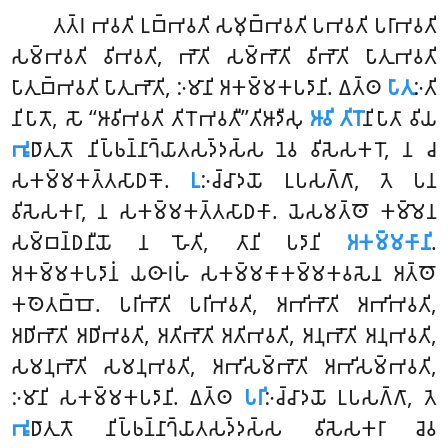
𑀢𑀢𑁆𑀭
𑀪𑀯𑀢𑀺 𑀉𑀩𑁆𑀪𑀯𑀢𑀺 𑀲𑀫𑀼𑀩𑁆𑀪𑀯𑀢𑀺 𑀧𑀪𑀯𑀢𑀺 𑀧𑀭𑀸𑀪𑀯𑀢𑀺
𑀲𑀫𑁆𑀪𑀯𑀢𑀺 𑀯𑀺𑀪𑀯𑀢𑀺, 𑀪𑁄𑀢𑀺 𑀲𑀫𑁆𑀪𑁄𑀢𑀺 𑀯𑀺𑀪𑁄𑀢𑀺 𑀧𑀸𑀢𑀼𑀪𑀯𑀢𑀺
𑀧𑀸𑀢𑀼𑀩𑁆𑀪𑀯𑀢𑀺 𑀧𑀸𑀢𑀼𑀪𑁄𑀢𑀺, 𑀇𑀫𑀸𑀦𑀺 𑀅𑀓𑀫𑁆𑀫𑀓𑀧𑀤𑀸𑀦𑀺. 𑀏𑀢𑁆𑀣
𑀧𑀸𑀢𑀼
𑀇𑀢𑀺
𑀦𑀺𑀧𑀸𑀢𑁄, 𑀲𑁄 ‘‘𑀆𑀯𑀺𑀪𑀯𑀢𑀺 𑀢𑀺𑀭𑁄𑀪𑀯𑀢𑀻’’𑀢𑀺𑀆𑀤𑀻𑀲𑀼
𑀆𑀯𑀺 𑀢𑀺𑀭𑁄
𑀦𑀺𑀧𑀸𑀢𑀸 𑀯𑀺𑀬
𑀪𑀽
𑀥𑀸𑀢𑀼𑀢𑁄 𑀦𑀺𑀧𑁆𑀨𑀦𑁆𑀦𑀸𑀔𑁆𑀬𑀸𑀢𑀲𑀤𑁆𑀤𑀲𑁆𑀲 𑀦𑁂𑀯 𑀯𑀺𑀲𑁂𑀲𑀓𑀭𑁄, 𑀦 𑀘
𑀲𑀓𑀫𑁆𑀫𑀓𑀢𑁆𑀢𑀲𑀸𑀥𑀓𑁄.
𑀉
𑀇𑀘𑁆𑀘𑀸𑀤𑀬𑁄 𑀉𑀧𑀲𑀕𑁆𑀕𑀸, 𑀢𑁂 𑀧𑀦
𑀯𑀺𑀲𑁂𑀲𑀓𑀭𑀸, 𑀦 𑀲𑀓𑀫𑁆𑀫𑀓𑀢𑁆𑀢𑀲𑀸𑀥𑀓𑀸. 𑀬𑁂𑀲𑀫𑀢𑁆𑀣𑁄 𑀓𑀫𑁆𑀫𑁂𑀦
𑀲𑀫𑁆𑀩𑀦𑁆𑀥𑀦𑀻𑀬𑁄 𑀦 𑀳𑁄𑀢𑀺, 𑀢𑀸𑀦𑀺 𑀧𑀤𑀸𑀦𑀺
𑀅𑀓𑀫𑁆𑀫𑀓𑀸𑀦𑀺
.
𑀅𑀓𑀫𑁆𑀫𑀓𑀧𑀤𑀸𑀦𑀁 𑀬𑀣𑀸𑀭𑀳𑀁 𑀲𑀓𑀫𑁆𑀫𑀓𑀸𑀓𑀫𑁆𑀫𑀓𑀯𑀲𑁂𑀦 𑀅𑀢𑁆𑀣𑁄
𑀓𑀣𑁂𑀢𑀩𑁆𑀩𑁄. 𑀧𑀭𑀺𑀪𑁄𑀢𑀺 𑀧𑀭𑀺𑀪𑀯𑀢𑀺, 𑀅𑀪𑀺𑀪𑁄𑀢𑀺 𑀅𑀪𑀺𑀪𑀯𑀢𑀺,
𑀅𑀥𑀺𑀪𑁄𑀢𑀺 𑀅𑀥𑀺𑀪𑀯𑀢𑀺, 𑀅𑀢𑀺𑀪𑁄𑀢𑀺 𑀅𑀢𑀺𑀪𑀯𑀢𑀺, 𑀅𑀦𑀼𑀪𑁄𑀢𑀺 𑀅𑀦𑀼𑀪𑀯𑀢𑀺,
𑀲𑀫𑀦𑀼𑀪𑁄𑀢𑀺 𑀲𑀫𑀦𑀼𑀪𑀯𑀢𑀺, 𑀅𑀪𑀺𑀲𑀫𑁆𑀪𑁄𑀢𑀺 𑀅𑀪𑀺𑀲𑀫𑁆𑀪𑀯𑀢𑀺,
𑀇𑀫𑀸𑀦𑀺 𑀲𑀓𑀫𑁆𑀫𑀓𑀧𑀤𑀸𑀦𑀺. 𑀏𑀢𑁆𑀣
𑀧𑀭𑀺
𑀇𑀘𑁆𑀘𑀸𑀤𑀬𑁄 𑀉𑀧𑀲𑀕𑁆𑀕𑀸, 𑀢𑁂
𑀪𑀽
𑀥𑀸𑀢𑀼𑀢𑁄 𑀦𑀺𑀧𑁆𑀨𑀦𑁆𑀦𑀸𑀔𑁆𑀬𑀸𑀢𑀲𑀤𑁆𑀤𑀲𑁆𑀲 𑀯𑀺𑀲𑁂𑀲𑀓𑀭𑀸 𑀘𑁂𑀯