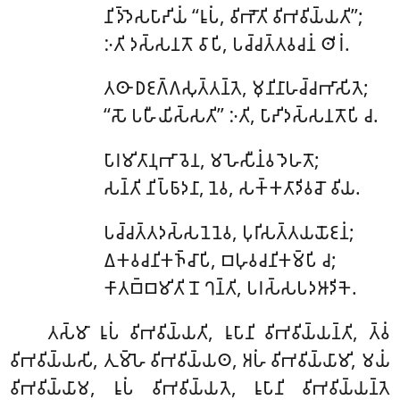
𑀦𑀺𑀤𑁆𑀤𑁂𑀲𑀧𑀸𑀴𑀺𑀬𑀁 ‘‘𑀭𑀽𑀧𑀁, 𑀯𑀺𑀪𑁄𑀢𑀺 𑀯𑀺𑀪𑀯𑀺𑀬𑁆𑀬𑀢𑀺’’;
𑀇𑀢𑀺 𑀤𑀲𑁆𑀲𑀦𑀢𑁄 𑀯𑀸𑀧𑀺, 𑀧𑀘𑁆𑀘𑀢𑁆𑀢𑀯𑀘𑀦𑀁 𑀣𑀺𑀭𑀁.
𑀢𑀣𑀸 𑀥𑀚𑀕𑁆𑀕𑀲𑀼𑀢𑁆𑀢𑀦𑁆𑀢𑁂, 𑀫𑀼𑀦𑀺𑀦𑀸𑀳𑀘𑁆𑀘𑀪𑀸𑀲𑀺𑀢𑁂;
‘‘𑀲𑁄 𑀧𑀳𑀻𑀬𑀺𑀲𑁆𑀲𑀢𑀺’’ 𑀇𑀢𑀺, 𑀧𑀸𑀴𑀺𑀤𑀲𑁆𑀲𑀦𑀢𑁄𑀧𑀺 𑀘.
𑀧𑀸𑀭𑀫𑀺𑀢𑀸𑀦𑀼𑀪𑀸𑀯𑁂𑀦, 𑀫𑀳𑁂𑀲𑀻𑀦𑀁𑀯 𑀤𑁂𑀳𑀢𑁄;
𑀲𑀦𑁆𑀢𑀺 𑀦𑀺𑀧𑁆𑀨𑀸𑀤𑀦𑀸, 𑀦𑁂𑀯, 𑀲𑀓𑁆𑀓𑀢𑀸𑀤𑀺𑀯𑀘𑁄 𑀯𑀺𑀬.
𑀧𑀘𑁆𑀘𑀢𑁆𑀢𑀤𑀲𑁆𑀲𑀦𑁂𑀦𑁂𑀯, 𑀧𑀼𑀭𑀺𑀲𑀢𑁆𑀢𑀬𑀬𑁄𑀚𑀦𑀁;
𑀏𑀓𑀯𑀘𑀦𑀺𑀓𑀜𑁆𑀘𑀸𑀧𑀺, 𑀩𑀳𑀼𑀯𑀘𑀦𑀺𑀓𑀫𑁆𑀧𑀺 𑀘;
𑀓𑀸𑀢𑀩𑁆𑀩𑀫𑀺𑀢𑀺 𑀦𑁄 𑀔𑀦𑁆𑀢𑀺, 𑀧𑀭𑀲𑁆𑀲𑀧𑀤𑀆𑀤𑀺𑀓𑁂.
𑀢𑀲𑁆𑀫𑀸 𑀭𑀽𑀧𑀁 𑀯𑀺𑀪𑀯𑀺𑀬𑁆𑀬𑀢𑀺, 𑀭𑀽𑀧𑀸𑀦𑀺 𑀯𑀺𑀪𑀯𑀺𑀬𑁆𑀬𑀦𑁆𑀢𑀺, 𑀢𑁆𑀯𑀁
𑀯𑀺𑀪𑀯𑀺𑀬𑁆𑀬𑀲𑀺, 𑀢𑀼𑀫𑁆𑀳𑁂 𑀯𑀺𑀪𑀯𑀺𑀬𑁆𑀬𑀣, 𑀅𑀳𑀁 𑀯𑀺𑀪𑀯𑀺𑀬𑁆𑀬𑀸𑀫𑀺, 𑀫𑀬𑀁
𑀯𑀺𑀪𑀯𑀺𑀬𑁆𑀬𑀸𑀫, 𑀭𑀽𑀧𑀁 𑀯𑀺𑀪𑀯𑀺𑀬𑁆𑀬𑀢𑁂, 𑀭𑀽𑀧𑀸𑀦𑀺 𑀯𑀺𑀪𑀯𑀺𑀬𑁆𑀬𑀦𑁆𑀢𑁂