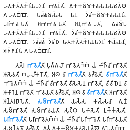
𑀳𑁂𑀢𑀼𑀓𑀢𑁆𑀢𑀼𑀓𑁆𑀭𑀺𑀬𑀸𑀧𑀤𑀸𑀦𑀺 𑀪𑀯𑀦𑁆𑀢𑀺. 𑀏𑀓𑀓𑀫𑁆𑀫𑀓𑀯𑀲𑁂𑀦𑁂𑀲𑀫𑀢𑁆𑀣𑁄
𑀕𑀳𑁂𑀢𑀩𑁆𑀩𑁄
. 𑀧𑀘𑁆𑀙𑀺𑀫𑀲𑁆𑀲 𑀧𑀦 𑀤𑁆𑀯𑀺𑀓𑀫𑁆𑀫𑀓𑀯𑀲𑁂𑀦𑀧𑀺.
𑀧𑀭𑀺𑀪𑀸𑀯𑀸𑀧𑁂𑀢𑀺 𑀅𑀪𑀺𑀪𑀸𑀯𑀸𑀧𑁂𑀢𑀺 𑀅𑀦𑀼𑀪𑀸𑀯𑀸𑀧𑁂𑀢𑀺, 𑀏𑀯𑀫𑁆𑀧𑀺
𑀳𑁂𑀢𑀼𑀓𑀢𑁆𑀢𑀼𑀓𑁆𑀭𑀺𑀬𑀸𑀧𑀤𑀸𑀦𑀺 𑀪𑀯𑀦𑁆𑀢𑀺. 𑀤𑁆𑀯𑀺𑀓𑀫𑁆𑀫𑀓𑀯𑀲𑁂𑀦𑁂𑀲𑀫𑀢𑁆𑀣𑁄
𑀕𑀳𑁂𑀢𑀩𑁆𑀩𑁄. 𑀇𑀘𑁆𑀘𑁂𑀯𑀁 𑀤𑁆𑀯𑀺𑀥𑀸 𑀳𑁂𑀢𑀼𑀓𑀢𑁆𑀢𑀼𑀓𑁆𑀭𑀺𑀬𑀸𑀧𑀤𑀸𑀦𑀺 𑀜𑁂𑀬𑁆𑀬𑀸𑀦𑀺,
𑀅𑀜𑁆𑀜𑀸𑀦𑀺𑀧𑀺 𑀕𑀳𑁂𑀢𑀩𑁆𑀩𑀸𑀦𑀺.
𑀢𑀢𑁆𑀭
𑀪𑀸𑀯𑁂𑀢𑀻
𑀢𑀺 𑀧𑀼𑀕𑁆𑀕𑀮𑁄 𑀪𑀸𑀯𑁂𑀢𑀩𑁆𑀩𑀁 𑀬𑀁 𑀓𑀺𑀜𑁆𑀘𑀺 𑀪𑀸𑀯𑁂𑀢𑀺
𑀆𑀲𑁂𑀯𑀢𑀺 𑀩𑀳𑀼𑀮𑀻𑀓𑀭𑁄𑀢𑀺, 𑀅𑀣 𑀯𑀸
𑀪𑀸𑀯𑁂𑀢𑀻
𑀢𑀺 𑀯𑀟𑁆𑀠𑁂𑀢𑀺.
𑀯𑀺𑀪𑀸𑀯𑁂𑀢𑀻
𑀢𑀺
𑀪𑀸𑀯𑁂𑀢𑀩𑁆𑀩𑀁 𑀬𑀁 𑀓𑀺𑀜𑁆𑀘𑀺 𑀯𑀺𑀪𑀸𑀯𑁂𑀢𑀺 𑀯𑀺𑀲𑁂𑀲𑁂𑀦 𑀪𑀸𑀯𑁂𑀢𑀺, 𑀯𑀺𑀯𑀺𑀥𑁂𑀦 𑀯𑀸
𑀆𑀓𑀸𑀭𑁂𑀦 𑀪𑀸𑀯𑁂𑀢𑀺 𑀪𑀸𑀯𑀬𑀢𑀺 𑀯𑀟𑁆𑀠𑁂𑀢𑀺, 𑀅𑀣 𑀯𑀸
𑀯𑀺𑀪𑀸𑀯𑁂𑀢𑀻
𑀢𑀺 𑀅𑀪𑀸𑀯𑁂𑀢𑀺
𑀅𑀦𑁆𑀢𑀭𑀥𑀸𑀧𑁂𑀢𑀺.
𑀲𑀫𑁆𑀪𑀸𑀯𑁂𑀢𑀻
𑀢𑀺 𑀬𑀲𑁆𑀲 𑀓𑀲𑁆𑀲𑀘𑀺 𑀕𑀼𑀡𑀁
𑀲𑀫𑁆𑀪𑀸𑀯𑁂𑀢𑀺 𑀲𑀫𑁆𑀪𑀸𑀯𑀬𑀢𑀺 𑀲𑀼𑀝𑁆𑀞𑀼 𑀧𑀓𑀸𑀲𑁂𑀢𑀺 𑀉𑀓𑁆𑀓𑀁𑀲𑁂𑀢𑀺.
𑀧𑀭𑀺𑀪𑀸𑀯𑁂𑀢𑀻
𑀢𑀺 𑀧𑀭𑀺𑀪𑀸𑀯𑁂𑀢𑀩𑁆𑀩𑀁 𑀬𑀁 𑀓𑀺𑀜𑁆𑀘𑀺 𑀧𑀭𑀺𑀪𑀸𑀯𑁂𑀢𑀺 𑀧𑀭𑀺𑀪𑀸𑀯𑀬𑀢𑀺
𑀲𑀫𑀦𑁆𑀢𑀢𑁄 𑀯𑀟𑁆𑀠𑁂𑀢𑀺. 𑀏𑀯𑀁 𑀏𑀓𑀓𑀫𑁆𑀫𑀓𑀯𑀲𑁂𑀦𑀢𑁆𑀣𑁄 𑀕𑀳𑁂𑀢𑀩𑁆𑀩𑁄.