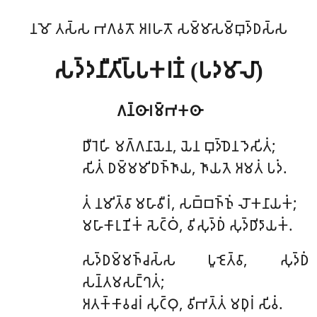
𑀦𑀫𑁄 𑀢𑀲𑁆𑀲 𑀪𑀕𑀯𑀢𑁄 𑀅𑀭𑀳𑀢𑁄 𑀲𑀫𑁆𑀫𑀸𑀲𑀫𑁆𑀩𑀼𑀤𑁆𑀥𑀲𑁆𑀲
𑀲𑀤𑁆𑀤𑀦𑀻𑀢𑀺𑀧𑁆𑀧𑀓𑀭𑀡𑀁 (𑀧𑀤𑀫𑀸𑀮𑀸)
𑀕𑀦𑁆𑀣𑀸𑀭𑀫𑁆𑀪𑀓𑀣𑀸
𑀥𑀻𑀭𑁂𑀳𑀺
𑀫𑀕𑁆𑀕𑀦𑀸𑀬𑁂𑀦, 𑀬𑁂𑀦 𑀩𑀼𑀤𑁆𑀥𑁂𑀦 𑀤𑁂𑀲𑀺𑀢𑀁;
𑀲𑀺𑀢𑀁 𑀥𑀫𑁆𑀫𑀫𑀺𑀥𑀜𑁆𑀜𑀸𑀬, 𑀜𑀸𑀬𑀢𑁂 𑀅𑀫𑀢𑀁 𑀧𑀤𑀁.
𑀢𑀁 𑀦𑀫𑀺𑀢𑁆𑀯𑀸 𑀫𑀳𑀸𑀯𑀻𑀭𑀁, 𑀲𑀩𑁆𑀩𑀜𑁆𑀜𑀼𑀁 𑀮𑁄𑀓𑀦𑀸𑀬𑀓𑀁;
𑀫𑀳𑀸𑀓𑀸𑀭𑀼𑀡𑀺𑀓𑀁 𑀲𑁂𑀝𑁆𑀞𑀁, 𑀯𑀺𑀲𑀼𑀤𑁆𑀥𑀁 𑀲𑀼𑀤𑁆𑀥𑀺𑀤𑀸𑀬𑀓𑀁.
𑀲𑀤𑁆𑀥𑀫𑁆𑀫𑀜𑁆𑀘𑀲𑁆𑀲 𑀧𑀽𑀚𑁂𑀢𑁆𑀯𑀸, 𑀲𑀼𑀤𑁆𑀥𑀁
𑀲𑀦𑁆𑀢𑀫𑀲𑀗𑁆𑀔𑀢𑀁;
𑀅𑀢𑀓𑁆𑀓𑀸𑀯𑀘𑀭𑀁 𑀲𑀼𑀝𑁆𑀞𑀼, 𑀯𑀺𑀪𑀢𑁆𑀢𑀁 𑀫𑀥𑀼𑀭𑀁 𑀲𑀺𑀯𑀁.