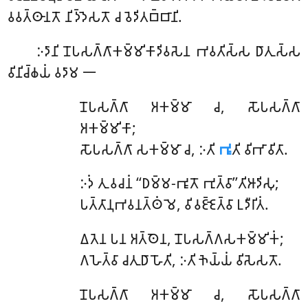
𑀯𑀯𑀢𑁆𑀣𑀸𑀦𑀢𑁄 𑀦𑀺𑀤𑁆𑀤𑁂𑀲𑀢𑁄 𑀘 𑀯𑁂𑀤𑀺𑀢𑀩𑁆𑀩𑀸𑀦𑀺.
𑀇𑀤𑀸𑀦𑀺 𑀦𑁄𑀧𑀲𑀕𑁆𑀕𑀸𑀓𑀫𑁆𑀫𑀺𑀓𑀸𑀤𑀺𑀯𑀲𑁂𑀦 𑀪𑀯𑀢𑀺𑀲𑁆𑀲 𑀥𑀸𑀢𑀼𑀲𑁆𑀲
𑀯𑀺𑀦𑀺𑀘𑁆𑀙𑀬𑀁 𑀯𑀤𑀸𑀫 𑁋
𑀦𑁄𑀧𑀲𑀕𑁆𑀕𑀸 𑀅𑀓𑀫𑁆𑀫𑀸 𑀘, 𑀲𑁄𑀧𑀲𑀕𑁆𑀕𑀸
𑀅𑀓𑀫𑁆𑀫𑀺𑀓𑀸;
𑀲𑁄𑀧𑀲𑀕𑁆𑀕𑀸 𑀲𑀓𑀫𑁆𑀫𑀸 𑀘, 𑀇𑀢𑀺
𑀪𑀽
𑀢𑀺 𑀯𑀺𑀪𑀸𑀯𑀺𑀢𑀸.
𑀇𑀤𑀁 𑀢𑀼 𑀯𑀘𑀦𑀁 ‘‘𑀥𑀫𑁆𑀫-𑀪𑀽𑀢𑁄 𑀪𑀼𑀢𑁆𑀯𑀸’’𑀢𑀺𑀆𑀤𑀺𑀲𑀼;
𑀧𑀢𑁆𑀢𑀸𑀦𑀼𑀪𑀯𑀦𑀢𑁆𑀣𑀁 𑀫𑁂, 𑀯𑀺𑀯𑀚𑁆𑀚𑁂𑀢𑁆𑀯𑀸 𑀉𑀤𑀻𑀭𑀺𑀢𑀁.
𑀏𑀢𑁂𑀦 𑀧𑀦 𑀅𑀢𑁆𑀣𑁂𑀦, 𑀦𑁄𑀧𑀲𑀕𑁆𑀕𑀲𑀓𑀫𑁆𑀫𑀺𑀓𑀁;
𑀕𑀳𑁂𑀢𑁆𑀯𑀸 𑀘𑀢𑀼𑀥𑀸 𑀳𑁄𑀢𑀺, 𑀇𑀢𑀺 𑀜𑁂𑀬𑁆𑀬𑀁 𑀯𑀺𑀲𑁂𑀲𑀢𑁄.
𑀦𑁄𑀧𑀲𑀕𑁆𑀕𑀸 𑀅𑀓𑀫𑁆𑀫𑀸 𑀘, 𑀲𑁄𑀧𑀲𑀕𑁆𑀕𑀸