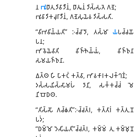
𑀦
𑀪𑀽
𑀥𑀸𑀢𑀼 𑀤𑀺𑀯𑀸𑀤𑀻𑀦𑀁, 𑀥𑀸𑀢𑀽𑀦𑀁 𑀤𑀺𑀲𑁆𑀲𑀢𑁂 𑀕𑀡𑁂;
𑀪𑀽𑀯𑀸𑀤𑀺𑀓𑀘𑀼𑀭𑀸𑀤𑀻𑀦𑀁, 𑀕𑀡𑁂𑀲𑀼𑀬𑁂𑀯 𑀤𑀺𑀲𑁆𑀲𑀢𑀺.
‘‘𑀯𑀺𑀪𑀯𑀺𑀬𑁆𑀬𑀢𑀺’’ 𑀇𑀘𑁆𑀘𑀸𑀤𑁄, 𑀢𑀲𑁆𑀫𑀸
𑀬
𑀧𑀘𑁆𑀘𑀬𑁄
𑀧𑀦;
𑀪𑀸𑀯𑁂𑀬𑁂𑀯𑀸𑀢𑀺 𑀯𑀺𑀜𑁆𑀜𑁂𑀬𑁆𑀬𑀁, 𑀯𑀺𑀜𑁆𑀜𑀼𑀦𑀸
𑀲𑀫𑀬𑀜𑁆𑀜𑀼𑀦𑀸.
𑀏𑀢𑁆𑀣 𑀳𑀺 𑀧𑀸𑀓𑀝𑀁 𑀓𑀢𑁆𑀯𑀸, 𑀪𑀸𑀯𑀓𑀸𑀭𑀓𑀮𑀓𑁆𑀔𑀡𑀁;
𑀤𑀲𑁆𑀲𑀬𑀺𑀲𑁆𑀲𑀸𑀫𑀳𑀁 𑀤𑀸𑀦𑀺, 𑀲𑀓𑁆𑀓𑀘𑁆𑀘𑀁 𑀫𑁂
𑀦𑀺𑀩𑁄𑀥𑀣.
‘‘𑀢𑀺𑀲𑁆𑀲𑁄 𑀕𑀘𑁆𑀙𑀢𑀺’’𑀇𑀘𑁆𑀘𑀢𑁆𑀭, 𑀓𑀢𑁆𑀢𑀸𑀭𑀁 𑀓𑀢𑁆𑀢𑀼𑀦𑁄
𑀧𑀤𑀁;
‘‘𑀥𑀫𑁆𑀫𑁄 𑀤𑁂𑀲𑀺𑀬𑀢𑀺’’𑀘𑁆𑀘𑀢𑁆𑀭, 𑀓𑀫𑁆𑀫𑀁 𑀢𑀼 𑀓𑀫𑁆𑀫𑀼𑀦𑁄