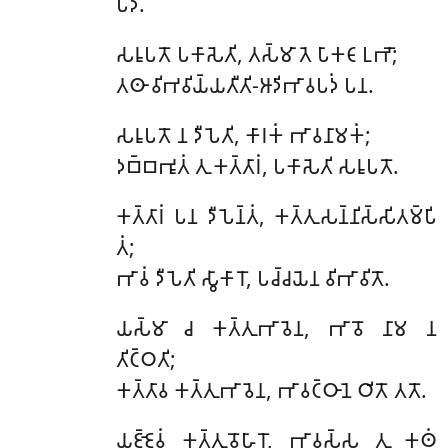
𑀧𑀤𑀁.
𑀲𑀭𑀽𑀧𑀢𑁄 𑀧𑀓𑀸𑀲𑁂𑀢𑀺, 𑀢𑀲𑁆𑀫𑀸 𑀢𑁂 𑀧𑀸𑀓𑀝𑀸 𑀉𑀪𑁄;
𑀢𑀣𑀸 𑀯𑀺𑀪𑀯𑀺𑀬𑁆𑀬𑀢𑀻𑀢𑀺-𑀆𑀤𑀺𑀪𑀸𑀯𑀧𑀤𑀁 𑀧𑀦.
𑀲𑀭𑀽𑀧𑀢𑁄 𑀦 𑀤𑀻𑀧𑁂𑀢𑀺, 𑀓𑀸𑀭𑀓𑀁 𑀪𑀸𑀯𑀦𑀸𑀫𑀓𑀁;
𑀤𑀩𑁆𑀩𑀪𑀽𑀢𑀁 𑀢𑀼 𑀓𑀢𑁆𑀢𑀸𑀭𑀁, 𑀧𑀓𑀸𑀲𑁂𑀢𑀺 𑀲𑀭𑀽𑀧𑀢𑁄.
𑀓𑀢𑁆𑀢𑀸𑀭𑀁 𑀧𑀦 𑀤𑀻𑀧𑁂𑀦𑁆𑀢𑀁, 𑀓𑀢𑁆𑀢𑀼𑀲𑀦𑁆𑀦𑀺𑀲𑁆𑀲𑀺𑀢𑀫𑁆𑀧𑀺
𑀢𑀁;
𑀪𑀸𑀯𑀁 𑀤𑀻𑀧𑁂𑀢𑀺 𑀲𑁆𑀯𑀸𑀓𑀸𑀭𑁄, 𑀧𑀘𑁆𑀘𑀬𑁂𑀦 𑀯𑀺𑀪𑀸𑀯𑀺𑀢𑁄.
𑀬𑀲𑁆𑀫𑀸 𑀘 𑀓𑀢𑁆𑀢𑀼𑀪𑀸𑀯𑁂𑀦, 𑀪𑀸𑀯𑁄 𑀦𑀸𑀫 𑀦
𑀢𑀺𑀝𑁆𑀞𑀢𑀺;
𑀓𑀢𑁆𑀢𑀸𑀯 𑀓𑀢𑁆𑀢𑀼𑀪𑀸𑀯𑁂𑀦, 𑀪𑀸𑀯𑀝𑁆𑀞𑀸𑀦𑁂 𑀞𑀺𑀢𑁄 𑀢𑀢𑁄.
𑀬𑀚𑁆𑀚𑁂𑀯𑀁 𑀓𑀢𑁆𑀢𑀼𑀯𑁄𑀳𑀸𑀭𑁄, 𑀪𑀸𑀯𑀲𑁆𑀲 𑀢𑀼 𑀓𑀣𑀁