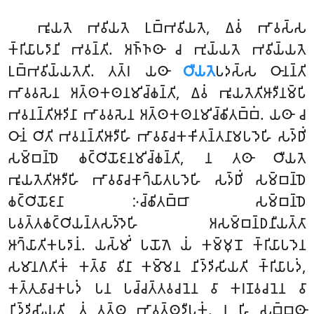
𑀪𑀽𑀬𑀢𑁂 𑀪𑀯𑀺𑀬𑀢𑁂 𑀉𑀩𑁆𑀪𑀯𑀺𑀬𑀢𑁂, 𑀏𑀯𑀁 𑀪𑀸𑀯𑀲𑁆𑀲
𑀓𑁆𑀭𑀺𑀬𑀸𑀧𑀤𑀸𑀦𑀺 𑀪𑀯𑀦𑁆𑀢𑀺. 𑀅𑀜𑁆𑀜𑀣𑀸 𑀘 𑀪𑀼𑀬𑁆𑀬𑀢𑁂 𑀪𑀯𑀺𑀬𑁆𑀬𑀢𑁂
𑀉𑀩𑁆𑀪𑀯𑀺𑀬𑁆𑀬𑀢𑁂𑀢𑀺. 𑀢𑀢𑁆𑀭 𑀬𑀣𑀸
𑀞𑀻𑀬𑀢𑁂
𑀧𑀤𑀲𑁆𑀲 𑀞𑀸𑀦𑀦𑁆𑀢𑀺
𑀪𑀸𑀯𑀯𑀲𑁂𑀦 𑀅𑀢𑁆𑀣𑀓𑀣𑀦𑀫𑀺𑀘𑁆𑀙𑀦𑁆𑀢𑀺, 𑀏𑀯𑀁 𑀪𑀽𑀬𑀢𑁂𑀢𑀺𑀆𑀤𑀻𑀦𑀫𑁆𑀧𑀺
𑀪𑀯𑀦𑀦𑁆𑀢𑀺𑀆𑀤𑀺𑀦𑀸 𑀪𑀸𑀯𑀯𑀲𑁂𑀦 𑀅𑀢𑁆𑀣𑀓𑀣𑀦𑀫𑀺𑀘𑁆𑀙𑀺𑀢𑀩𑁆𑀩𑀁. 𑀬𑀣𑀸 𑀘
𑀞𑀸𑀦𑀁 𑀞𑀺𑀢𑀺 𑀪𑀯𑀦𑀦𑁆𑀢𑀺𑀆𑀤𑀻𑀳𑀺 𑀪𑀸𑀯𑀯𑀸𑀘𑀓𑀓𑀺𑀢𑀦𑁆𑀢𑀦𑀸𑀫𑀧𑀤𑁂𑀳𑀺 𑀲𑀤𑁆𑀥𑀺𑀁
𑀲𑀫𑁆𑀩𑀦𑁆𑀥𑁂 𑀙𑀝𑁆𑀞𑀺𑀬𑁄𑀚𑀦𑀫𑀺𑀘𑁆𑀙𑀦𑁆𑀢𑀺, 𑀦 𑀢𑀣𑀸 𑀞𑀻𑀬𑀢𑁂
𑀪𑀽𑀬𑀢𑁂𑀢𑀺𑀆𑀤𑀻𑀳𑀺 𑀪𑀸𑀯𑀯𑀸𑀘𑀓𑀸𑀔𑁆𑀬𑀸𑀢𑀧𑀤𑁂𑀳𑀺 𑀲𑀤𑁆𑀥𑀺𑀁 𑀲𑀫𑁆𑀩𑀦𑁆𑀥𑁂
𑀙𑀝𑁆𑀞𑀺𑀬𑁄𑀚𑀦𑀸 𑀇𑀘𑁆𑀙𑀺𑀢𑀩𑁆𑀩𑀸 𑀲𑀫𑁆𑀩𑀦𑁆𑀥𑁂
𑀧𑀯𑀢𑁆𑀢𑀙𑀝𑁆𑀞𑀺𑀬𑀦𑁆𑀢𑀲𑀤𑁆𑀤𑁂𑀳𑀺 𑀅𑀲𑀫𑁆𑀩𑀦𑁆𑀥𑀦𑀻𑀬𑀢𑁆𑀢𑀸
𑀆𑀔𑁆𑀬𑀸𑀢𑀺𑀓𑀧𑀤𑀸𑀦𑀁. 𑀬𑀲𑁆𑀫𑀺𑀁 𑀧𑀬𑁄𑀕𑁂 𑀬𑀁 𑀓𑀫𑁆𑀫𑀼𑀦𑁄 𑀓𑁆𑀭𑀺𑀬𑀸𑀧𑀤𑁂𑀦
𑀲𑀫𑀸𑀦𑀕𑀢𑀺𑀓𑀁 𑀓𑀢𑁆𑀯𑀸 𑀯𑀺𑀦𑀸 𑀓𑀫𑁆𑀫𑁂𑀦 𑀦𑀺𑀤𑁆𑀤𑀺𑀲𑀺𑀬𑀢𑀺 𑀓𑁆𑀭𑀺𑀬𑀸𑀧𑀤𑀁,
𑀓𑀢𑁆𑀢𑀼𑀯𑀸𑀘𑀓𑀧𑀤𑀁 𑀧𑀦 𑀧𑀘𑁆𑀘𑀢𑁆𑀢𑀯𑀘𑀦𑁂𑀦 𑀯𑀸 𑀓𑀭𑀡𑀯𑀘𑀦𑁂𑀦 𑀯𑀸
𑀦𑀺𑀤𑁆𑀤𑀺𑀲𑀺𑀬𑀢𑀺, 𑀢𑀁 𑀢𑀢𑁆𑀣 𑀪𑀸𑀯𑀢𑁆𑀣𑀤𑀻𑀧𑀓𑀁. 𑀦 𑀳𑀺 𑀲𑀩𑁆𑀩𑀣𑀸