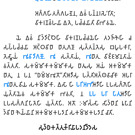
𑀅𑀕𑁆𑀕𑀳𑀺𑀢𑀕𑁆𑀕𑀳𑀡𑁂𑀦, 𑀏𑀯𑀁 𑀧𑀦𑁆𑀦𑀭𑀲𑁂’𑀭𑀺𑀢𑀸;
𑀯𑀺𑀓𑀭𑀡𑀯𑁆𑀳𑀬𑀸 𑀏𑀢𑁂, 𑀧𑀘𑁆𑀘𑀬𑀸𑀢𑀺 𑀯𑀺𑀪𑀸𑀯𑀬𑁂.
𑀬𑁂 𑀏𑀯𑀁 𑀦𑀺𑀤𑁆𑀤𑀺𑀝𑁆𑀞𑁂𑀳𑀺 𑀯𑀺𑀓𑀭𑀡𑀧𑀘𑁆𑀘𑀬𑁂𑀳𑀺 𑀢𑀤𑀜𑁆𑀜𑁂𑀳𑀺 𑀘
𑀲𑀧𑁆𑀧𑀘𑁆𑀘𑀬𑀸 𑀅𑀝𑁆𑀞𑀯𑀺𑀥𑀸 𑀥𑀸𑀢𑀼𑀕𑀡𑀸 𑀲𑀼𑀢𑁆𑀢𑀦𑁆𑀢𑁂𑀲𑀼 𑀩𑀳𑀽𑀧𑀓𑀸𑀭𑀸,
𑀢𑁂𑀲𑁆𑀯𑀸𑀬𑀁
𑀪𑀽𑀯𑀸𑀤𑀺𑀕𑀡𑁄. 𑀪𑀽
𑀲𑀢𑁆𑀢𑀸𑀬𑀁,
𑀪𑀽
𑀥𑀸𑀢𑀼 𑀯𑀺𑀚𑁆𑀚𑀫𑀸𑀦𑀢𑀸𑀬𑀁
𑀯𑀢𑁆𑀢𑀢𑀺. 𑀲𑀓𑀫𑁆𑀫𑀺𑀓𑀸𑀓𑀫𑁆𑀫𑀺𑀓𑀸𑀲𑀼 𑀥𑀸𑀢𑀽𑀲𑀼 𑀅𑀬𑀁 𑀅𑀓𑀫𑁆𑀫𑀺𑀓𑀸
𑀥𑀸𑀢𑀼, 𑀦 𑀧𑀦 ‘‘𑀥𑀫𑁆𑀫𑀪𑀽𑀢𑁄’’𑀢𑀺𑀆𑀤𑀻𑀲𑀼 𑀧𑀢𑁆𑀢𑀺𑀅𑀢𑁆𑀣𑀯𑀸𑀘𑀺𑀓𑀸 𑀅𑀧𑀭𑀸
𑀪𑀽
𑀥𑀸𑀢𑀼 𑀯𑀺𑀬 𑀲𑀓𑀫𑁆𑀫𑀺𑀓𑀸. 𑀏𑀲𑀸 𑀳𑀺
𑀧𑀭𑀺𑀅𑀪𑀺
𑀆𑀤𑀻𑀳𑀺 𑀉𑀧𑀲𑀕𑁆𑀕𑁂𑀳𑀺
𑀬𑀼𑀢𑁆𑀢𑀸𑀬𑁂𑀯 𑀲𑀓𑀫𑁆𑀫𑀺𑀓𑀸 𑀪𑀯𑀢𑀺, 𑀦
𑀉𑀧 𑀧𑀭𑀸 𑀧𑀸𑀢𑀼
𑀆𑀤𑀻𑀳𑀺
𑀉𑀧𑀲𑀕𑁆𑀕𑀦𑀺𑀧𑀸𑀢𑁂𑀳𑀺 𑀬𑀼𑀢𑁆𑀢𑀸𑀧𑀺. 𑀅𑀢𑁄 𑀇𑀫𑀺𑀲𑁆𑀲𑀸 𑀲𑀺𑀤𑁆𑀥𑀸𑀦𑀺 𑀭𑀽𑀧𑀸𑀦𑀺
𑀤𑁆𑀯𑀺𑀥𑀸 𑀜𑁂𑀬𑁆𑀬𑀸𑀦𑀺 𑀅𑀓𑀫𑁆𑀫𑀓𑀧𑀤𑀸𑀦𑀺 𑀲𑀓𑀫𑁆𑀫𑀓𑀧𑀤𑀸𑀦𑀺 𑀘𑀸𑀢𑀺.
𑀲𑀼𑀤𑁆𑀥𑀓𑀢𑁆𑀢𑀼𑀓𑁆𑀭𑀺𑀬𑀸𑀧𑀤𑀦𑀺𑀤𑁆𑀤𑁂𑀲