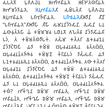
𑀲𑀧𑀢𑁆𑀢𑁄 𑀧𑀼𑀕𑁆𑀕𑀮𑁂𑀦 𑀅𑀪𑀺𑀪𑀯𑀺𑀬𑀢𑁂 𑀅𑀚𑁆𑀛𑁄𑀢𑁆𑀣𑀭𑀺𑀬𑀢𑁂
𑀅𑀪𑀺𑀫𑀤𑁆𑀤𑀺𑀬𑀢𑁂.
𑀅𑀦𑀼𑀪𑀯𑀺𑀬𑀢𑁂
𑀢𑀺 𑀲𑀫𑁆𑀧𑀢𑁆𑀢𑀺 𑀧𑀼𑀕𑁆𑀕𑀮𑁂𑀦
𑀅𑀦𑀼𑀪𑀯𑀺𑀬𑀢𑁂 𑀧𑀭𑀺𑀪𑀼𑀜𑁆𑀚𑀺𑀬𑀢𑁂.
𑀧𑀭𑀺𑀪𑀽𑀬𑀢𑁂
𑀢𑀺𑀆𑀤𑀻𑀦𑀺 𑀢𑀻𑀡𑀺
‘‘𑀧𑀭𑀺𑀪𑀯𑀺𑀬𑀢𑁂’’𑀢𑀺𑀆𑀤𑀻𑀳𑀺 𑀢𑀻𑀳𑀺 𑀲𑀫𑀸𑀦𑀦𑀺𑀤𑁆𑀤𑁂𑀲𑀸𑀦𑀺. 𑀲𑁂𑀲𑀸𑀦𑀺 𑀧𑀦
𑀬𑀣𑀸𑀯𑀼𑀢𑁆𑀢𑁂𑀳𑀺 𑀬𑀁 𑀓𑀫𑁆𑀫𑀫𑁂𑀯 𑀧𑀥𑀸𑀦𑀢𑁄 𑀕𑀳𑁂𑀢𑁆𑀯𑀸 𑀦𑀺𑀤𑁆𑀤𑀺𑀲𑀺𑀬𑀢𑀺
𑀧𑀤𑀁, 𑀢𑀁 𑀓𑀫𑁆𑀫𑀢𑁆𑀣𑀤𑀻𑀧𑀓𑀁. 𑀢𑀲𑁆𑀫𑀸 𑀓𑀢𑁆𑀢𑀭𑀺 𑀏𑀓𑀯𑀘𑀦𑁂𑀦
𑀦𑀺𑀤𑁆𑀤𑀺𑀝𑁆𑀞𑁂𑀧𑀺 𑀬𑀤𑀺 𑀓𑀫𑁆𑀫𑀁 𑀩𑀳𑀼𑀯𑀘𑀦𑀯𑀲𑁂𑀦 𑀯𑀢𑁆𑀢𑀩𑁆𑀩𑀁,
𑀩𑀳𑀼𑀯𑀘𑀦𑀦𑁆𑀢𑀜𑁆𑀜𑁂𑀯 𑀓𑀫𑁆𑀫𑀼𑀦𑁄 𑀓𑁆𑀭𑀺𑀬𑀸𑀧𑀤𑀁 𑀤𑀺𑀲𑁆𑀲𑀢𑀺. 𑀬𑀤𑀺
𑀧𑀦𑁂𑀓𑀯𑀘𑀦𑀯𑀲𑁂𑀦 𑀯𑀢𑁆𑀢𑀩𑁆𑀩𑀁, 𑀏𑀓𑀯𑀘𑀦𑀦𑁆𑀢𑀜𑁆𑀜𑁂𑀯. 𑀢𑀣𑀸 𑀓𑀢𑁆𑀢𑀭𑀺
𑀩𑀳𑀼𑀯𑀘𑀦𑁂𑀦 𑀦𑀺𑀤𑁆𑀤𑀺𑀝𑁆𑀞𑁂𑀧𑀺 𑀬𑀤𑀺 𑀓𑀫𑁆𑀫𑀁 𑀏𑀓𑀯𑀘𑀦𑀯𑀲𑁂𑀦
𑀯𑀢𑁆𑀢𑀩𑁆𑀩𑀁, 𑀏𑀓𑀯𑀘𑀦𑀦𑁆𑀢𑀜𑁆𑀜𑁂𑀯 𑀓𑀫𑁆𑀫𑀼𑀦𑁄 𑀓𑁆𑀭𑀺𑀬𑀸𑀧𑀤𑀁 𑀤𑀺𑀲𑁆𑀲𑀢𑀺.
𑀬𑀤𑀺 𑀧𑀦 𑀩𑀳𑀼𑀯𑀘𑀦𑀯𑀲𑁂𑀦 𑀯𑀢𑁆𑀢𑀩𑁆𑀩𑀁, 𑀩𑀳𑀼𑀯𑀘𑀦𑀦𑁆𑀢𑀜𑁆𑀜𑁂𑀯.
𑀓𑀣𑀁? 𑀪𑀺𑀓𑁆𑀔𑀼𑀦𑀸 𑀥𑀫𑁆𑀫𑁄 𑀪𑀯𑀺𑀬𑀢𑁂, 𑀪𑀺𑀓𑁆𑀔𑀼𑀦𑀸 𑀥𑀫𑁆𑀫𑀸
𑀪𑀯𑀺𑀬𑀦𑁆𑀢𑁂, 𑀪𑀺𑀓𑁆𑀔𑀽𑀳𑀺 𑀥𑀫𑁆𑀫𑁄 𑀪𑀯𑀺𑀬𑀢𑁂, 𑀪𑀺𑀓𑁆𑀔𑀽𑀳𑀺 𑀥𑀫𑁆𑀫𑀸
𑀪𑀯𑀺𑀬𑀦𑁆𑀢𑁂𑀢𑀺. 𑀇𑀫𑀺𑀦𑀸 𑀦𑀬𑁂𑀦 𑀲𑀩𑁆𑀩𑀢𑁆𑀣 𑀓𑀫𑁆𑀫𑀼𑀦𑁄 𑀓𑁆𑀭𑀺𑀬𑀸𑀧𑀤𑁂𑀲𑀼