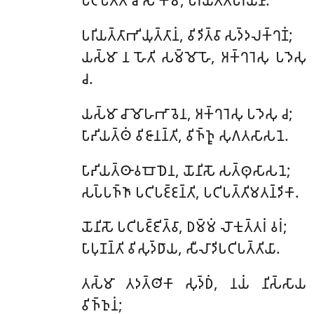
𑀧𑀭𑀺𑀬𑀢𑁆𑀢𑀸𑀪𑀺𑀬𑀼𑀢𑁆𑀢𑀸𑀦𑀁, 𑀯𑀺𑀤𑀺𑀢𑁆𑀯𑀸 𑀲𑀤𑁆𑀤𑀮𑀓𑁆𑀔𑀡𑀁;
𑀬𑀲𑁆𑀫𑀸 𑀦 𑀳𑁄𑀢𑀺 𑀲𑀫𑁆𑀫𑁄𑀳𑁄, 𑀅𑀓𑁆𑀔𑀭𑁂𑀲𑀼 𑀧𑀤𑁂𑀲𑀼
𑀘.
𑀬𑀲𑁆𑀫𑀸 𑀘𑀸𑀫𑁄𑀳𑀪𑀸𑀯𑁂𑀦, 𑀅𑀓𑁆𑀔𑀭𑁂𑀲𑀼 𑀧𑀤𑁂𑀲𑀼 𑀘;
𑀧𑀸𑀴𑀺𑀬𑀢𑁆𑀣𑀁 𑀯𑀺𑀚𑀸𑀦𑀦𑁆𑀢𑀺, 𑀯𑀺𑀜𑁆𑀜𑀽 𑀲𑀼𑀕𑀢𑀲𑀸𑀲𑀦𑁂.
𑀧𑀸𑀴𑀺𑀬𑀢𑁆𑀣𑀸𑀯𑀩𑁄𑀥𑁂𑀦, 𑀬𑁄𑀦𑀺𑀲𑁄 𑀲𑀢𑁆𑀣𑀼𑀲𑀸𑀲𑀦𑁂;
𑀲𑀧𑁆𑀧𑀜𑁆𑀜𑀸 𑀧𑀝𑀺𑀧𑀚𑁆𑀚𑀦𑁆𑀢𑀺, 𑀧𑀝𑀺𑀧𑀢𑁆𑀢𑀺𑀫𑀢𑀦𑁆𑀤𑀺𑀓𑀸.
𑀬𑁄𑀦𑀺𑀲𑁄 𑀧𑀝𑀺𑀧𑀚𑁆𑀚𑀺𑀢𑁆𑀯𑀸, 𑀥𑀫𑁆𑀫𑀁 𑀮𑁄𑀓𑀼𑀢𑁆𑀢𑀭𑀁 𑀯𑀭𑀁;
𑀧𑀸𑀧𑀼𑀡𑀦𑁆𑀢𑀺 𑀯𑀺𑀲𑀼𑀤𑁆𑀥𑀸𑀬, 𑀲𑀻𑀮𑀸𑀤𑀺𑀧𑀝𑀺𑀧𑀢𑁆𑀢𑀺𑀬𑀸.
𑀢𑀲𑁆𑀫𑀸 𑀢𑀤𑀢𑁆𑀣𑀺𑀓𑀸 𑀲𑀼𑀤𑁆𑀥𑀁, 𑀦𑀬𑀁 𑀦𑀺𑀲𑁆𑀲𑀸𑀬
𑀯𑀺𑀜𑁆𑀜𑀼𑀦𑀁;