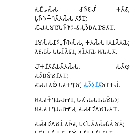
𑀲𑀗𑁆𑀖𑀲𑁆𑀲 𑀘’𑀜𑁆𑀚𑀮𑀺𑀁 𑀓𑀢𑁆𑀯𑀸,
𑀧𑀼𑀜𑁆𑀜𑀓𑁆𑀔𑁂𑀢𑁆𑀢𑀲𑁆𑀲 𑀢𑀸𑀤𑀺𑀦𑁄;
𑀲𑀻𑀮𑀲𑀫𑀸𑀥𑀺𑀧𑀜𑁆𑀜𑀸𑀤𑀺-𑀯𑀺𑀲𑀼𑀤𑁆𑀥𑀕𑀼𑀡𑀚𑁄𑀢𑀺𑀦𑁄.
𑀦𑀫𑀲𑁆𑀲𑀦𑀸𑀤𑀺𑀧𑀼𑀜𑁆𑀜𑀲𑁆𑀲, 𑀓𑀢𑀲𑁆𑀲 𑀭𑀢𑀦𑀢𑁆𑀢𑀬𑁂;
𑀢𑁂𑀚𑀲𑀸𑀳𑀁 𑀧𑀳𑀦𑁆𑀢𑁆𑀯𑀸𑀦, 𑀅𑀦𑁆𑀢𑀭𑀸𑀬𑁂 𑀅𑀲𑁂𑀲𑀢𑁄.
𑀮𑁄𑀓𑀦𑀻𑀢𑀺𑀯𑀺𑀬𑀢𑁆𑀢𑀲𑁆𑀲, 𑀲𑀢𑁆𑀣𑀼
𑀲𑀤𑁆𑀥𑀫𑁆𑀫𑀦𑀻𑀢𑀺𑀦𑁄;
𑀲𑀸𑀲𑀦𑀢𑁆𑀣𑀁 𑀧𑀯𑀓𑁆𑀔𑀸𑀫𑀺,
𑀲𑀤𑁆𑀤𑀦𑀻𑀢𑀺
𑀫𑀦𑀸𑀓𑀼𑀮𑀁.
𑀆𑀲𑀯𑀓𑁆𑀔𑀬𑀮𑀸𑀪𑁂𑀦, 𑀳𑁄𑀢𑀺 𑀲𑀸𑀲𑀦𑀲𑀫𑁆𑀧𑀤𑀸;
𑀆𑀲𑀯𑀓𑁆𑀔𑀬𑀮𑀸𑀪𑁄 𑀘, 𑀲𑀘𑁆𑀘𑀸𑀥𑀺𑀕𑀫𑀳𑁂𑀢𑀼𑀓𑁄.
𑀲𑀘𑁆𑀘𑀸𑀥𑀺𑀕𑀫𑀦𑀁
𑀢𑀜𑁆𑀘, 𑀧𑀝𑀺𑀧𑀢𑁆𑀢𑀺𑀲𑁆𑀲𑀺𑀢𑀁 𑀫𑀢𑀁;
𑀧𑀝𑀺𑀧𑀢𑁆𑀢𑀺 𑀘 𑀲𑀸 𑀓𑀸𑀫𑀁, 𑀧𑀭𑀺𑀬𑀢𑁆𑀢𑀺𑀧𑀭𑀸𑀬𑀡𑀸.