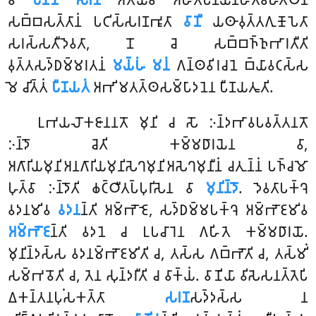
𑀲𑀩𑁆𑀩𑀲𑀢𑁆𑀢𑀸𑀦𑀁 𑀧𑀝𑀺𑀲𑁆𑀲𑀭𑀡𑀪𑀽𑀢𑀸
𑀯𑀸𑀡𑀻
𑀬𑀣𑀸𑀯𑀼𑀢𑁆𑀢𑀕𑀼𑀡𑁄𑀧𑁂𑀢𑀸
𑀲𑀭𑀲𑁆𑀲𑀢𑀻𑀤𑁂𑀯𑀢𑀸, 𑀦𑁄 𑀘𑁂 𑀲𑀩𑁆𑀩𑀜𑁆𑀜𑀼𑀪𑀸𑀭𑀢𑀻𑀢𑀺
𑀯𑀼𑀢𑁆𑀢𑀲𑀤𑁆𑀥𑀫𑁆𑀫𑀭𑀢𑀦𑀁
𑀫𑀬𑁆𑀳𑀁 𑀫𑀦𑀁
𑀕𑀦𑁆𑀣𑀯𑀺𑀭𑀘𑀦𑁂 𑀩𑁆𑀬𑀸𑀯𑀝𑀲𑁆𑀲
𑀫𑁂 𑀘𑀺𑀢𑁆𑀢𑀁
𑀧𑀻𑀡𑀬𑀢𑀁
𑀅𑀪𑀺𑀫𑀢𑀢𑁆𑀣𑀲𑀫𑁆𑀧𑀸𑀤𑀦𑁂𑀦 𑀧𑀻𑀡𑀬𑀢𑀽𑀢𑀺.
𑀉𑀪𑀬𑀮𑁄𑀓𑀚𑀸𑀦𑀦𑀢𑁄 𑀫𑀼𑀦𑀺 𑀘 𑀲𑁄 𑀇𑀦𑁆𑀤𑀪𑀸𑀯𑀧𑀯𑀢𑁆𑀢𑀦𑀢𑁄
𑀇𑀦𑁆𑀤𑁄 𑀘𑁂𑀢𑀺 𑀓𑀫𑁆𑀫𑀥𑀸𑀭𑀬𑁂𑀦 𑀯𑀸,
𑀅𑀕𑀸𑀭𑀺𑀬𑀫𑀼𑀦𑀺𑀅𑀦𑀕𑀸𑀭𑀺𑀬𑀫𑀼𑀦𑀺𑀲𑁂𑀔𑀫𑀼𑀦𑀺𑀅𑀲𑁂𑀔𑀫𑀼𑀦𑀻𑀦𑀁 𑀘𑀢𑀼𑀦𑁆𑀦𑀁 𑀧𑀜𑁆𑀘𑀫𑁄
𑀳𑀼𑀢𑁆𑀯𑀸 𑀇𑀦𑁆𑀤𑁄𑀢𑀺 𑀙𑀝𑁆𑀞𑀻𑀢𑀧𑁆𑀧𑀼𑀭𑀺𑀲𑁂𑀦 𑀯𑀸
𑀫𑀼𑀦𑀺𑀦𑁆𑀤𑁄
. 𑀤𑁂𑀯𑀢𑀸𑀧𑀓𑁆𑀔𑁂
𑀯𑀤𑀦𑀫𑀺𑀯
𑀯𑀤𑀦
𑀦𑁆𑀢𑀺 𑀅𑀫𑁆𑀪𑁄𑀚𑁂, 𑀲𑀤𑁆𑀥𑀫𑁆𑀫𑀧𑀓𑁆𑀔𑁂 𑀅𑀫𑁆𑀪𑁄𑀚𑀫𑀺𑀯
𑀅𑀫𑁆𑀪𑁄𑀚
𑀦𑁆𑀢𑀺 𑀯𑀤𑀦𑁂 𑀘 𑀉𑀧𑀘𑀸𑀭𑁂𑀦 𑀕𑀳𑀺𑀢𑁂 𑀓𑀫𑁆𑀫𑀥𑀸𑀭𑀬𑁄.
𑀫𑀼𑀦𑀺𑀦𑁆𑀤𑀲𑁆𑀲 𑀯𑀤𑀦𑀫𑁆𑀪𑁄𑀚𑀫𑀺𑀢𑀺 𑀘, 𑀢𑀲𑁆𑀲 𑀕𑀩𑁆𑀪𑁄𑀢𑀺 𑀘, 𑀢𑀲𑁆𑀫𑀺𑀁
𑀲𑀫𑁆𑀪𑀯𑁄𑀢𑀺 𑀘, 𑀢𑁂𑀦 𑀲𑀼𑀦𑁆𑀤𑀭𑀻𑀢𑀺 𑀘 𑀯𑀸𑀓𑁆𑀬𑀁. 𑀯𑀸𑀡𑀺𑀬𑀸 𑀯𑀺𑀲𑁂𑀲𑀦𑀢𑁆𑀢𑁂𑀧𑀺
𑀏𑀓𑀦𑁆𑀢𑀦𑀧𑀼𑀁𑀲𑀓𑀢𑁆𑀢𑀸
𑀲𑀭𑀡
𑀲𑀤𑁆𑀤𑀲𑁆𑀲 𑀦