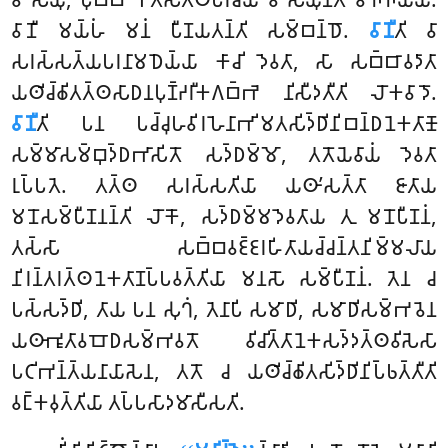
𑀯𑀸𑀡𑀻 𑀫𑀬𑁆𑀳𑀁 𑀫𑀦𑀁 𑀧𑀻𑀡𑀬𑀢𑀦𑁆𑀢𑀺 𑀲𑀫𑁆𑀩𑀦𑁆𑀥𑁄.
𑀯𑀸𑀡𑀻
𑀢𑀺 𑀯𑀸
𑀲𑀭𑀲𑁆𑀲𑀢𑁆𑀬𑀧𑀭𑀦𑀸𑀫𑀥𑁂𑀬𑁆𑀬𑀸 𑀓𑀸𑀘𑀺 𑀤𑁂𑀯𑀢𑀸, 𑀲𑀸 𑀲𑀩𑁆𑀩𑀸𑀯𑀤𑀸𑀢𑀸
𑀬𑀣𑀺𑀘𑁆𑀙𑀺𑀢𑀢𑁆𑀣𑀲𑀸𑀥𑀦𑀧𑀼𑀡𑁆𑀟𑀭𑀻𑀓𑀕𑀩𑁆𑀪𑁂 𑀦𑀺𑀲𑀻𑀤𑀢𑀻𑀢𑀺 𑀮𑁄𑀓𑀯𑀸𑀤𑁄.
𑀯𑀸𑀡𑀻
𑀢𑀺 𑀧𑀦 𑀧𑀘𑁆𑀘𑀼𑀳𑀯𑀺𑀭𑀳𑁂𑀦𑀸𑀪𑀺𑀫𑀢𑀲𑀺𑀤𑁆𑀥𑀺𑀦𑀺𑀩𑀦𑁆𑀥𑀦𑁂𑀓𑀢𑀸𑀡𑁄
𑀲𑀫𑁆𑀫𑀸𑀲𑀫𑁆𑀩𑀼𑀤𑁆𑀥𑀪𑀸𑀲𑀺𑀢𑁄 𑀲𑀤𑁆𑀥𑀫𑁆𑀫𑁄, 𑀢𑀢𑁄𑀬𑁂𑀯𑀸𑀬𑀁 𑀤𑁂𑀯𑀢𑀸
𑀭𑀼𑀧𑁆𑀧𑀢𑁂. 𑀢𑀢𑁆𑀣 𑀲𑀭𑀲𑁆𑀲𑀢𑀺𑀬𑀸 𑀬𑀣𑀸’𑀲𑀢𑁆𑀢𑀸 𑀚𑀸𑀢𑀸𑀬
𑀫𑀦𑁄𑀲𑀫𑁆𑀧𑀻𑀡𑀦𑀦𑁆𑀢𑀺 𑀮𑁄𑀓𑁄, 𑀲𑀤𑁆𑀥𑀫𑁆𑀫𑀤𑁂𑀯𑀢𑀸𑀬 𑀢𑀼 𑀫𑀦𑁄𑀧𑀻𑀡𑀦𑀁,
𑀢𑀲𑁆𑀲𑀸 𑀲𑀩𑁆𑀩𑀯𑀚𑁆𑀚𑀭𑀳𑀺𑀢𑀸𑀬𑀘𑁆𑀘𑀦𑁆𑀢𑀦𑀺𑀫𑁆𑀫𑀮𑀸𑀬
𑀦𑀺𑀭𑀦𑁆𑀢𑀭𑀢𑁆𑀣𑀦𑁂𑀓𑀢𑀸𑀡𑀧𑁆𑀧𑀯𑀢𑁆𑀢𑀺𑀬𑀸 𑀫𑀦𑀲𑁄 𑀲𑀫𑁆𑀧𑀻𑀡𑀦𑀁. 𑀢𑁂𑀦 𑀘
𑀧𑀲𑁆𑀲𑀤𑁆𑀥𑀺, 𑀢𑀸𑀬 𑀧𑀦 𑀲𑀼𑀔𑀁, 𑀢𑁂𑀦𑀸𑀧𑀺 𑀲𑀫𑀸𑀥𑀺, 𑀲𑀫𑀸𑀥𑀺𑀲𑀫𑁆𑀪𑀯𑁂𑀦
𑀬𑀣𑀸𑀪𑀽𑀢𑀸𑀯𑀩𑁄𑀥𑀲𑀫𑁆𑀪𑀯𑀢𑁄 𑀯𑀺𑀘𑀺𑀢𑁆𑀢𑀸𑀦𑁂𑀓𑀲𑀤𑁆𑀤𑀢𑁆𑀣𑀯𑀺𑀲𑁂𑀲𑀸
𑀧𑀝𑀺𑀪𑀦𑁆𑀢𑁆𑀬𑀦𑀸𑀬𑀸𑀲𑁂𑀦, 𑀢𑀢𑁄 𑀘 𑀬𑀣𑀺𑀘𑁆𑀙𑀺𑀢𑀲𑀺𑀤𑁆𑀥𑀺𑀦𑀺𑀧𑁆𑀨𑀢𑁆𑀢𑀻𑀢𑀺
𑀯𑀗𑁆𑀓𑀯𑀼𑀢𑁆𑀢𑀺𑀬𑀸 𑀢𑀧𑁆𑀧𑀲𑀸𑀤𑀫𑀸𑀲𑀻𑀲𑀢𑀺.