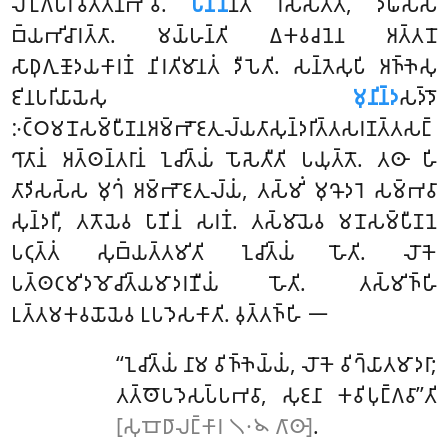
𑀮𑀺𑀗𑁆𑀕𑀧𑀭𑀺𑀯𑀢𑁆𑀢𑀦𑀪𑀸𑀯𑁄.
𑀧𑀸𑀡𑀺𑀦
𑀦𑁆𑀢𑀺 𑀭𑀲𑁆𑀲𑀢𑁆𑀢𑀁, 𑀤𑀻𑀖𑀲𑁆𑀲
𑀩𑁆𑀬𑀪𑀺𑀘𑀸𑀭𑀢𑁆𑀢𑀸. 𑀫𑀬𑁆𑀳𑀦𑁆𑀢𑀺 𑀏𑀓𑀯𑀘𑀦𑁂𑀦 𑀅𑀢𑁆𑀢𑀦𑁄
𑀲𑀸𑀥𑀼𑀕𑀼𑀡𑁄𑀤𑀬𑀓𑀸𑀭𑀡𑀁
𑀦𑀺𑀭𑀢𑀺𑀫𑀸𑀦𑀢𑀁 𑀤𑀻𑀧𑁂𑀢𑀺. 𑀲𑀦𑁆𑀢𑁂𑀲𑀼𑀧𑀺 𑀅𑀜𑁆𑀜𑁂𑀲𑀼
𑀚𑀺𑀦𑀧𑀭𑀺𑀬𑀸𑀬𑁂𑀲𑀼
𑀫𑀼𑀦𑀺𑀦𑁆𑀤
𑀲𑀤𑁆𑀤𑁄
𑀇𑀝𑁆𑀞𑀫𑀦𑁄𑀲𑀫𑁆𑀧𑀻𑀡𑀦𑀅𑀫𑁆𑀪𑁄𑀚𑀢𑀼𑀮𑁆𑀬𑀢𑀸𑀲𑀼𑀦𑁆𑀤𑀭𑀺𑀢𑁆𑀢𑀲𑀭𑀡𑀢𑁆𑀢𑀲𑀗𑁆
𑀔𑀸𑀢𑀸𑀦𑀁 𑀅𑀢𑁆𑀣𑀦𑁆𑀢𑀭𑀸𑀦𑀁 𑀑𑀘𑀺𑀢𑁆𑀬𑀁 𑀧𑁄𑀲𑁂𑀢𑀻𑀢𑀺 𑀧𑀬𑀼𑀢𑁆𑀢𑁄. 𑀢𑀣𑀸 𑀳𑀺
𑀢𑀸𑀤𑀺𑀲𑀲𑁆𑀲 𑀫𑀼𑀔𑀁 𑀅𑀫𑁆𑀪𑁄𑀚𑀢𑀼𑀮𑁆𑀬𑀁, 𑀢𑀲𑁆𑀫𑀺𑀁 𑀫𑀼𑀔𑁄𑀤𑀭𑁂 𑀲𑀫𑁆𑀪𑀯𑀸
𑀲𑀼𑀦𑁆𑀤𑀭𑀻, 𑀢𑀢𑁄𑀬𑁂𑀯 𑀧𑀸𑀡𑀺𑀦𑀁 𑀲𑀭𑀡𑀁. 𑀢𑀲𑁆𑀫𑀸𑀬𑁂𑀯 𑀫𑀦𑁄𑀲𑀫𑁆𑀧𑀻𑀡𑀦𑁂
𑀧𑀝𑀼𑀢𑁆𑀢𑀁 𑀲𑀼𑀩𑁆𑀬𑀢𑁆𑀢𑀫𑀺𑀢𑀺 𑀑𑀘𑀺𑀢𑁆𑀬𑀁 𑀳𑁄𑀢𑀺. 𑀮𑁄𑀓𑁂
𑀧𑀢𑁆𑀣𑀝𑀫𑀺𑀤𑀫𑁄𑀘𑀺𑀢𑁆𑀬𑀫𑀸𑀤𑀭𑀡𑀻𑀬𑀁 𑀳𑁄𑀢𑀺. 𑀢𑀲𑁆𑀫𑀺𑀜𑁆𑀳𑀺
𑀉𑀢𑁆𑀢𑀫𑀓𑀯𑀬𑁄𑀬𑁂𑀯 𑀉𑀧𑀤𑁂𑀲𑀓𑀸𑀢𑀺. 𑀯𑀼𑀢𑁆𑀢𑀜𑁆𑀳𑀺 𑁋
‘‘𑀑𑀘𑀺𑀢𑁆𑀬𑀁 𑀦𑀸𑀫 𑀯𑀺𑀜𑁆𑀜𑁂𑀬𑁆𑀬𑀁, 𑀮𑁄𑀓𑁂 𑀯𑀺𑀔𑁆𑀬𑀸𑀢𑀫𑀸𑀤𑀭𑀸;
𑀢𑀢𑁆𑀣𑁄𑀧𑀤𑁂𑀲𑀧𑁆𑀧𑀪𑀯𑀸, 𑀲𑀼𑀚𑀦𑀸 𑀓𑀯𑀺𑀧𑀼𑀗𑁆𑀕𑀯𑀸’’𑀢𑀺
[𑀲𑀼𑀩𑁄𑀥𑀸𑀮𑀗𑁆𑀓𑀸𑀭 𑁧𑁦𑁪 𑀕𑀸𑀣𑀸]
.