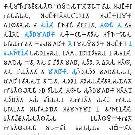
𑀓𑀺𑀲𑁆𑀫𑀺𑀜𑁆𑀘𑀺 𑀯𑁂𑀚𑁆𑀚𑀲𑀢𑁆𑀣𑁂 ‘‘𑀩𑀺𑀫𑁆𑀩𑀺𑀲𑀸𑀭𑁄’’𑀢𑀺 𑀯𑁄𑀳𑀸𑀭𑁄 𑀯𑀺𑀬. 𑀅𑀮𑀗𑁆𑀓𑀸𑀭𑀸
𑀪𑀽𑀲𑀸𑀯𑀺𑀲𑁂𑀲𑀸, 𑀅𑀮𑀗𑁆𑀓𑀸𑀭𑀢𑁆𑀢𑀧𑀝𑀺𑀧𑀸𑀤𑀦𑀢𑁄 𑀅𑀮𑀗𑁆𑀓𑀸𑀭𑀦𑀸𑀫𑀺𑀓𑀸
𑀕𑀦𑁆𑀣𑀯𑀺𑀲𑁂𑀲𑀸 𑀯𑀸
𑀲𑀦𑁆𑀢𑀺
𑀓𑀺𑀜𑁆𑀘𑀸𑀧𑀺 𑀯𑀺𑀚𑁆𑀚𑀦𑁆𑀢𑀺,
𑀢𑀣𑀸𑀧𑀺 𑀢𑀼
𑀏𑀯𑀁
𑀲𑀦𑁆𑀢𑁂𑀧𑀺
𑀲𑀼𑀤𑁆𑀥𑀫𑀸𑀕𑀥𑀺𑀓𑀸
𑀲𑀓𑁆𑀓𑀝𑀧𑀸𑀓𑀢𑀸𑀤𑀻𑀲𑀼 𑀅𑀜𑁆𑀜𑀪𑀸𑀲𑀸𑀲𑀼
𑀧𑀭𑀺𑀘𑀬𑀸𑀪𑀸𑀯𑀢𑁄 𑀓𑁂𑀯𑀮𑀫𑀸𑀕𑀥𑀺𑀓𑀸
𑀢𑁂
𑀭𑀸𑀫𑀲𑀫𑁆𑀫𑀸𑀤𑀺𑀓𑁂 𑀅𑀮𑀗𑁆𑀓𑀸𑀭𑁂
𑀦
𑀯𑀴𑀜𑁆𑀚𑁂𑀦𑁆𑀢𑀺
𑀧𑀲𑀸𑀥𑀦𑀯𑀲𑁂𑀦, 𑀉𑀕𑁆𑀕𑀳𑀡𑀥𑀸𑀭𑀡𑀸𑀤𑀺𑀯𑀲𑁂𑀦
𑀦 𑀲𑁂𑀯𑀦𑁆𑀢𑀺.
𑀫𑀕𑀥𑁂𑀲𑀼 𑀪𑀯𑀸, 𑀢𑁂𑀲𑀼 𑀯𑀸 𑀯𑀺𑀤𑀺𑀢𑀸 𑀫𑀕𑀥𑀸, 𑀲𑀤𑁆𑀤𑀸. 𑀢𑁂 𑀏𑀢𑁂𑀲𑀁 𑀅𑀢𑁆𑀣𑀺,
𑀢𑁂𑀲𑀼 𑀦𑀺𑀬𑀼𑀢𑁆𑀢𑀸𑀢𑀺 𑀯𑀸
𑀫𑀸𑀕𑀥𑀺𑀓𑀸. 𑀲𑀼
𑀤𑁆𑀥𑀲𑀤𑁆𑀤𑁄 𑀫𑀕𑀥𑀯𑀺𑀲𑁂𑀲𑀦𑁄,
𑀫𑀸𑀕𑀥𑀺𑀓𑀯𑀺𑀲𑁂𑀲𑀦𑁄 𑀯𑀸 𑀳𑁄𑀢𑀺. 𑀲𑀤𑁆𑀤𑀸𑀦𑀁 𑀢𑀸𑀤𑀺𑀲𑀧𑀢𑀻𑀢𑀺𑀯𑀺𑀲𑁂𑀲𑀬𑁄𑀕𑀢𑁄
𑀪𑀸𑀯𑀢𑁆𑀣𑀮𑁂𑀲𑁄𑀧𑀺 𑀇𑀥 𑀤𑀺𑀧𑁆𑀧𑀢𑀺. 𑀢𑀣𑀸 𑀳𑀺 𑀲𑀼𑀤𑁆𑀥𑀫𑀸𑀕𑀥𑀺𑀓𑀸 𑀅𑀢𑁆𑀢𑀦𑁄
𑀲𑀼𑀤𑁆𑀥𑀢𑁆𑀢𑀸 𑀢𑁂𑀲𑀁 𑀯𑀺𑀦𑁆𑀬𑀸𑀲𑁂𑀦 𑀲𑁄𑀪𑀦𑀢𑁆𑀢𑁂 𑀲𑀢𑀺𑀧𑀺 𑀪𑀸𑀲𑀸𑀬
𑀧𑀼𑀭𑀸𑀢𑀦𑀢𑁆𑀢𑀸 𑀅𑀧𑀭𑀺𑀲𑀼𑀤𑁆𑀥𑁄𑀢𑀺 𑀅𑀯𑀫𑀜𑁆𑀜𑀫𑀸𑀦𑀸 𑀦 𑀯𑀴𑀜𑁆𑀚𑁂𑀦𑁆𑀢𑀻𑀢𑀺.
𑀯𑀢𑁆𑀢𑀺𑀘𑁆𑀙𑀺𑀢𑀲𑁆𑀲𑀢𑁆𑀣𑀲𑁆𑀲 𑀉𑀧𑀢𑁆𑀣𑀫𑁆𑀪𑀓𑀪𑀽𑀢𑁄
𑀪𑀸𑀯𑀢𑁆𑀣𑀮𑁂𑀲𑁄𑀧𑀺 𑀫𑀳𑀸𑀓𑀯𑀻𑀦𑀁 𑀯𑀘𑀦𑁂𑀲𑀼𑀬𑁂𑀯 𑀮𑀩𑁆𑀪𑀢𑀻𑀢𑀺