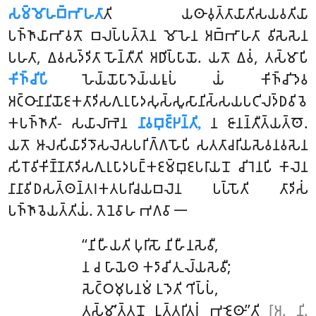
𑀲𑀫𑁆𑀫𑁄𑀳𑀩𑁆𑀪𑀸𑀳𑀢𑀸
𑀢𑀺 𑀬𑀣𑀸𑀯𑀼𑀢𑁆𑀢𑀸𑀬𑀸𑀢𑀺𑀲𑀬𑀯𑀢𑀺𑀬𑀸
𑀧𑀜𑁆𑀜𑀸𑀬𑀸𑀪𑀸𑀯𑀢𑁄 𑀩𑀮𑀧𑁆𑀧𑀢𑁆𑀢𑁂𑀦 𑀫𑁄𑀳𑁂𑀦 𑀅𑀩𑁆𑀪𑀸𑀳𑀢𑀸 𑀯𑀺𑀲𑁂𑀲𑁂𑀦
𑀧𑀳𑀢𑀸, 𑀏𑀯𑀲𑀤𑁆𑀤𑀺𑀢𑀸 𑀳𑁄𑀦𑁆𑀢𑀻𑀢𑀺 𑀅𑀥𑀺𑀧𑁆𑀧𑀸𑀬𑁄. 𑀬𑀢𑁄 𑀏𑀯𑀁, 𑀢𑀲𑁆𑀫𑀸𑀧𑀺
𑀓𑀺𑀜𑁆𑀘𑀺𑀧𑀺
𑀳𑁂𑀬𑁆𑀬𑁄𑀧𑀸𑀤𑁂𑀬𑁆𑀬𑀭𑀽𑀧𑀁 𑀬𑀁 𑀓𑀺𑀜𑁆𑀘𑀺𑀤𑁂𑀯
𑀅𑀝𑁆𑀞𑀸𑀦𑀸𑀦𑀺𑀬𑁄𑀚𑀓𑀢𑀸𑀤𑀺𑀲𑀕𑀼𑀭𑀼𑀧𑀸𑀤𑀲𑀼𑀲𑁆𑀲𑀽𑀲𑀸𑀦𑀺𑀲𑁆𑀲𑀬𑀧𑀝𑀺𑀮𑀤𑁆𑀥𑀯𑀺𑀯𑁂
𑀓𑀧𑀜𑁆𑀜𑀸𑀢𑀺- 𑀲𑀬𑀸𑀮𑀸𑀪𑁂𑀦
𑀦𑀸𑀯𑀩𑀼𑀚𑁆𑀛𑀦𑁆𑀢𑀺,
𑀦 𑀚𑀸𑀦𑀦𑁆𑀢𑀻𑀢𑁆𑀬𑀢𑁆𑀣𑁄.
𑀬𑀢𑁄 𑀆𑀮𑀲𑀺𑀬𑀸𑀤𑀺𑀤𑁄𑀲𑀮𑁂𑀲𑀧𑀭𑀺𑀕𑁆𑀕𑀳𑁄𑀧𑀺 𑀲𑀢𑀢𑀸𑀘𑀭𑀺𑀬𑀲𑁂𑀯𑀦𑀯𑀲𑁂𑀦
𑀲𑀺𑀭𑁄𑀯𑀺𑀓𑀺𑀡𑁆𑀡𑀢𑀸𑀤𑀺𑀲𑀕𑀼𑀭𑀼𑀧𑀸𑀤𑀧𑀗𑁆𑀓𑀚𑀫𑁆𑀩𑀼𑀚𑀧𑀭𑀸𑀬𑀦𑁄 𑀘𑀺𑀭𑁂𑀦𑀧𑀺 𑀓𑀸𑀮𑁂𑀦
𑀦𑀸𑀦𑀸𑀯𑀺𑀥𑀲𑀢𑁆𑀣𑀦𑁆𑀢𑀭𑀓𑀢𑀧𑀭𑀺𑀘𑀬𑀩𑀮𑁂𑀦 𑀧𑀧𑁆𑀧𑁄𑀢𑀺 𑀢𑀸𑀤𑀺𑀲𑀁
𑀧𑀜𑁆𑀜𑀸𑀯𑁂𑀬𑀢𑁆𑀢𑀺𑀬𑀁. 𑀢𑁂𑀦𑁂𑀯𑀸𑀳 𑀪𑀕𑀯𑀸 𑁋
‘‘𑀦𑀺𑀳𑀻𑀬𑀢𑀺
𑀧𑀼𑀭𑀺𑀲𑁄 𑀦𑀺𑀳𑀻𑀦𑀲𑁂𑀯𑀻,
𑀦 𑀘 𑀳𑀸𑀬𑁂𑀣 𑀓𑀤𑀸𑀘𑀺 𑀢𑀼𑀮𑁆𑀬𑀲𑁂𑀯𑀻;
𑀲𑁂𑀝𑁆𑀞𑀫𑀼𑀧𑀦𑀫𑀁 𑀉𑀤𑁂𑀢𑀺 𑀔𑀺𑀧𑁆𑀧𑀁,
𑀢𑀲𑁆𑀫𑀸’𑀢𑁆𑀢𑀦𑁄 𑀉𑀢𑁆𑀢𑀭𑀺𑀢𑀭𑀁 𑀪𑀚𑁂𑀣𑀸’’𑀢𑀺
[𑀅. 𑀦𑀺.