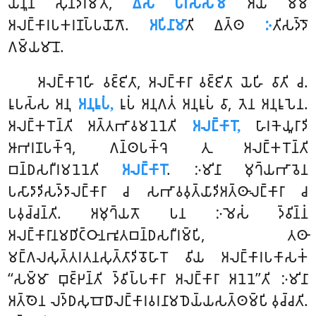
𑀬𑀁𑀦𑀽𑀦 𑀲𑀼𑀦𑁆𑀤𑀭𑀫𑀺𑀢𑀺,
𑀏𑀲𑁄 𑀧𑀭𑀺𑀲𑁆𑀲𑀫𑁄
𑀅𑀬𑀁 𑀫𑀫
𑀅𑀮𑀗𑁆𑀓𑀸𑀭𑀧𑀓𑀭𑀡𑀧𑁆𑀧𑀬𑁄𑀕𑁄.
𑀅𑀧𑀺𑀦𑀸𑀫𑀸
𑀢𑀺 𑀏𑀢𑁆𑀣
𑀇
𑀢𑀺𑀲𑀤𑁆𑀤𑁄
𑀕𑀫𑁆𑀬𑀫𑀸𑀦𑁄.
𑀅𑀮𑀗𑁆𑀓𑀸𑀭𑁂𑀳𑀺 𑀯𑀚𑁆𑀚𑀺𑀢𑀸, 𑀅𑀮𑀗𑁆𑀓𑀸𑀭𑀸 𑀯𑀚𑁆𑀚𑀺𑀢𑀸 𑀬𑁂𑀳𑀺 𑀯𑀸𑀢𑀺 𑀘.
𑀭𑀽𑀧𑀲𑁆𑀲 𑀅𑀦𑀼
𑀅𑀦𑀼𑀭𑀽𑀧𑀁,
𑀭𑀽𑀧𑀁 𑀅𑀦𑀼𑀕𑀢𑀁 𑀅𑀦𑀼𑀭𑀽𑀧𑀁 𑀯𑀸, 𑀢𑁂𑀦 𑀅𑀦𑀼𑀭𑀽𑀧𑁂𑀦.
𑀅𑀮𑀗𑁆𑀓𑀭𑁄𑀦𑁆𑀢𑀺 𑀅𑀢𑁆𑀢𑀪𑀸𑀯𑀫𑀦𑁂𑀦𑁂𑀢𑀺
𑀅𑀮𑀗𑁆𑀓𑀸𑀭𑁄,
𑀳𑀸𑀭𑀓𑁂𑀬𑀽𑀭𑀸𑀤𑀺
𑀆𑀪𑀭𑀡𑀧𑀓𑁆𑀔𑁂, 𑀕𑀦𑁆𑀣𑀧𑀓𑁆𑀔𑁂 𑀢𑀼 𑀅𑀮𑀗𑁆𑀓𑀭𑁄𑀦𑁆𑀢𑀺
𑀩𑀦𑁆𑀥𑀲𑀭𑀻𑀭𑀫𑀦𑁂𑀦𑁂𑀢𑀺
𑀅𑀮𑀗𑁆𑀓𑀸𑀭𑁄
. 𑀇𑀫𑀺𑀦𑀸 𑀫𑀼𑀔𑁆𑀬𑀪𑀸𑀯𑁂𑀦
𑀧𑀲𑀸𑀤𑀸𑀤𑀺𑀲𑀤𑁆𑀤𑀸𑀮𑀗𑁆𑀓𑀸𑀭𑀸 𑀘 𑀲𑀪𑀸𑀯𑀯𑀼𑀢𑁆𑀬𑀸𑀤𑀺𑀅𑀢𑁆𑀣𑀸𑀮𑀗𑁆𑀓𑀸𑀭𑀸 𑀘
𑀧𑀯𑀼𑀘𑁆𑀘𑀦𑁆𑀢𑀺. 𑀅𑀫𑀼𑀔𑁆𑀬𑀢𑁄 𑀧𑀦 𑀇𑀫𑁂𑀲𑀁 𑀤𑁆𑀯𑀺𑀦𑁆𑀦𑀁
𑀅𑀮𑀗𑁆𑀓𑀸𑀭𑀸𑀦𑀫𑀥𑀺𑀝𑁆𑀞𑀸𑀦𑀪𑀽𑀢𑀩𑀦𑁆𑀥𑀲𑀭𑀻𑀭𑀫𑁆𑀧𑀺, 𑀢𑀣𑀸
𑀫𑀗𑁆𑀕𑀮𑀲𑀼𑀢𑁆𑀢𑀭𑀢𑀦𑀲𑀼𑀢𑁆𑀢𑀸𑀤𑀺𑀯𑁄𑀳𑀸𑀭𑁄 𑀯𑀺𑀬 𑀅𑀮𑀗𑁆𑀓𑀸𑀭𑀧𑀓𑀸𑀲𑀓𑀁
‘‘𑀲𑀫𑁆𑀫𑀸 𑀩𑀼𑀚𑁆𑀛𑀦𑁆𑀢𑀺 𑀤𑁆𑀯𑀺𑀧𑁆𑀧𑀓𑀸𑀭𑀸 𑀅𑀮𑀗𑁆𑀓𑀸𑀭𑀸 𑀅𑀦𑁂𑀦𑁂’’𑀢𑀺 𑀇𑀫𑀺𑀦𑀸
𑀅𑀢𑁆𑀣𑁂𑀦 𑀮𑀤𑁆𑀥𑀲𑀼𑀩𑁄𑀥𑀸𑀮𑀗𑁆𑀓𑀸𑀭𑀯𑀭𑀦𑀸𑀫𑀥𑁂𑀬𑁆𑀬𑀲𑀢𑁆𑀣𑀫𑁆𑀧𑀺 𑀯𑀼𑀘𑁆𑀘𑀢𑀺.