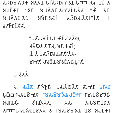
𑀲𑀼𑀤𑁆𑀥𑀫𑀸𑀕𑀥𑀺𑀓𑀸 𑀅𑀢𑁆𑀢𑀦𑁄 𑀧𑀭𑀺𑀲𑀼𑀤𑁆𑀥𑀪𑀸𑀯𑁂𑀦 𑀧𑀼𑀩𑁆𑀩𑁂 𑀲𑁄𑀪𑀦𑀸𑀧𑀺 𑀢𑁂
𑀅𑀮𑀗𑁆𑀓𑀸𑀭𑀸 𑀇𑀤𑀸𑀦𑀺 𑀫𑀮𑀕𑁆𑀕𑀳𑀺𑀢𑀪𑀸𑀯𑀧𑁆𑀧𑀢𑁆𑀢𑀸 ‘‘𑀓𑀺𑀁 𑀢𑁂𑀳𑀺
𑀫𑀮𑀕𑁆𑀕𑀳𑀺𑀢𑁂𑀳𑀺 𑀅𑀫𑁆𑀳𑀸𑀤𑀺𑀲𑀸𑀦𑀁 𑀲𑀼𑀤𑁆𑀥𑀲𑀢𑁆𑀢𑀸𑀦’’𑀦𑁆𑀢𑀺 𑀦
𑀯𑀴𑀜𑁆𑀚𑁂𑀦𑁆𑀢𑀻𑀢𑀺.
‘‘𑀧𑀢𑀻𑀬𑀫𑀸𑀦𑀁 𑀧𑀦 𑀓𑀺𑀜𑁆𑀘𑀺 𑀯𑀢𑁆𑀣𑀼,
𑀅𑀢𑁆𑀣𑁂𑀯 𑀯𑀸𑀡𑀻𑀲𑀼 𑀫𑀳𑀸𑀓𑀯𑀻𑀦𑀁;
𑀬𑀁 𑀢𑀁 𑀧𑀲𑀺𑀤𑁆𑀥𑀸𑀯𑀬𑀯𑀸𑀢𑀺𑀭𑀺𑀢𑁆𑀢-
𑀫𑀸𑀪𑀸𑀢𑀺 𑀮𑀸𑀯𑀡𑁆𑀬𑀫𑀺𑀯𑀗𑁆𑀕𑀦𑀸𑀲𑀽’’𑀢𑀺.
𑀳𑀺 𑀯𑀼𑀢𑁆𑀢𑀁.
.
𑀲𑀦𑁆𑀢𑁄
𑀯𑀺𑀜𑁆𑀜𑀽𑀳𑀺 𑀧𑀲𑀢𑁆𑀣𑀢𑁆𑀢𑀸 𑀲𑁄𑀪𑀦𑀸
𑀧𑀼𑀭𑀸𑀢𑀦𑀸
𑁨
𑀧𑀼𑀩𑁆𑀩𑀓𑀸𑀮𑀲𑀫𑁆𑀪𑀽𑀢𑀸
𑀭𑀸𑀫𑀲𑀫𑁆𑀫𑀸𑀤𑁆𑀬𑀮𑀗𑁆𑀓𑀸𑀭𑀸
𑀭𑀸𑀫𑀲𑀫𑁆𑀫𑀸𑀤𑀻𑀳𑀺
𑀆𑀘𑀭𑀺𑀬𑁂𑀳𑀺 𑀯𑀺𑀭𑀘𑀺𑀢𑀢𑁆𑀢𑀸, 𑀢𑁂𑀲𑀁 𑀢𑀁𑀲𑀫𑁆𑀩𑀦𑁆𑀥𑀢𑁄
𑀢𑀩𑁆𑀩𑁄𑀳𑀸𑀭𑀲𑀤𑀺𑀲𑀦𑀸𑀫𑀢𑁆𑀢𑀸 𑀯𑀸 𑀭𑀸𑀫𑀲𑀫𑁆𑀫𑀸𑀤𑀬𑁄 𑀦𑀸𑀫 𑀅𑀮𑀗𑁆𑀓𑀸𑀭𑀸