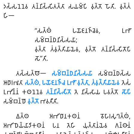
𑀤𑀲𑁆𑀲𑀦𑁂𑀦𑁂𑀯 𑀢𑀦𑁆𑀦𑀺𑀲𑁆𑀲𑀺𑀢𑀢𑁆𑀢𑀸 𑀲𑀬𑀫𑁆𑀧𑀺 𑀯𑀼𑀢𑁆𑀢𑁄 𑀳𑁄𑀢𑀺. 𑀯𑀼𑀢𑁆𑀢𑀁
𑀳𑀺𑁋
‘‘𑀲𑀢𑁆𑀣𑀁 𑀧𑀬𑁄𑀚𑀦𑀜𑁆𑀘𑁂𑀯, 𑀉𑀪𑁄
𑀲𑀫𑁆𑀩𑀦𑁆𑀥𑀦𑀺𑀲𑁆𑀲𑀬𑀸;
𑀯𑀼𑀢𑁆𑀢𑀸 𑀢𑀁𑀯𑀼𑀢𑁆𑀢𑀺𑀬𑀸𑀬𑁂𑀯, 𑀯𑀼𑀢𑁆𑀢𑁄 𑀢𑀦𑁆𑀦𑀺𑀲𑁆𑀲𑀺𑀢𑁄𑀧𑀺
𑀲𑁄’’𑀢𑀺.
𑀢𑀲𑁆𑀲𑀢𑁆𑀣𑁄𑁋
𑀲𑀫𑁆𑀩𑀦𑁆𑀥𑀦𑀺𑀲𑁆𑀲𑀬𑀸
𑀲𑀫𑁆𑀩𑀦𑁆𑀥𑀲𑁆𑀲
𑀆𑀥𑀸𑀭𑀪𑀽𑀢𑀸
𑀲𑀢𑁆𑀣𑀁, 𑀧𑀬𑁄𑀚𑀦𑀜𑁆𑀘 𑀉𑀪𑁄 𑀯𑀼𑀢𑁆𑀢𑀸, 𑀢𑀁𑀯𑀼𑀢𑁆𑀢𑀺𑀬𑀸𑀬𑁂𑀯
𑀢𑁂𑀲𑀁
𑀉𑀪𑀺𑀦𑁆𑀦𑀁 𑀓𑀣𑀦𑁂𑀦𑁂𑀯
𑀢𑀦𑁆𑀦𑀺𑀲𑁆𑀲𑀺𑀢𑁄
𑀢𑁂 𑀦𑀺𑀲𑁆𑀲𑀸𑀬 𑀧𑀯𑀢𑁆𑀢𑁄
𑀲𑁄𑀧𑀺
𑀲𑀫𑁆𑀩𑀦𑁆𑀥𑁄
𑀯𑀼𑀢𑁆𑀢𑁄
𑀪𑀯𑀢𑀻𑀢𑀺.
𑀏𑀢𑁆𑀣 𑀅𑀪𑀺𑀥𑀸𑀦𑀓𑀣𑀦𑀁 𑀯𑁄𑀳𑀸𑀭𑀲𑀼𑀔𑀢𑁆𑀣𑀁,
𑀅𑀪𑀺𑀥𑁂𑀬𑁆𑀬𑀸𑀤𑀺𑀓𑀣𑀦𑀁 𑀧𑀦 𑀢𑁂𑀳𑀺 𑀬𑀼𑀢𑁆𑀢𑀸𑀦𑀁𑀬𑁂𑀯 𑀕𑀦𑁆𑀣𑀸𑀦𑀁