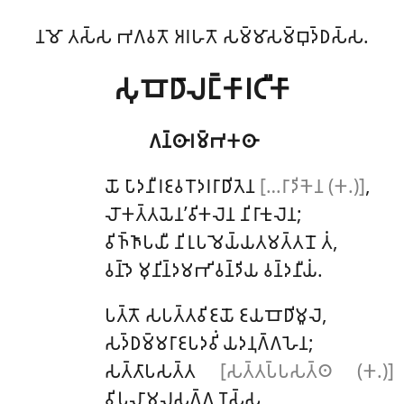
𑀦𑀫𑁄 𑀢𑀲𑁆𑀲 𑀪𑀕𑀯𑀢𑁄 𑀅𑀭𑀳𑀢𑁄 𑀲𑀫𑁆𑀫𑀸𑀲𑀫𑁆𑀩𑀼𑀤𑁆𑀥𑀲𑁆𑀲.
𑀲𑀼𑀩𑁄𑀥𑀸𑀮𑀗𑁆𑀓𑀸𑀭𑀝𑀻𑀓𑀸
𑀕𑀦𑁆𑀣𑀸𑀭𑀫𑁆𑀪𑀓𑀣𑀸
𑀬𑁄
𑀧𑀸𑀤𑀦𑀻𑀭𑀚𑀯𑀭𑁄𑀤𑀭𑀭𑀸𑀥𑀺𑀢𑁂𑀦
[…𑀭𑀸𑀤𑀺𑀓𑁂𑀦 (𑀓.)]
,
𑀮𑁄𑀓𑀢𑁆𑀢𑀬𑁂𑀦’𑀯𑀺𑀓𑀮𑁂𑀦 𑀦𑀺𑀭𑀸𑀓𑀼𑀮𑁂𑀦;
𑀯𑀺𑀜𑁆𑀜𑀸𑀧𑀬𑀻 𑀦𑀺𑀭𑀼𑀧𑀫𑁂𑀬𑁆𑀬𑀢𑀫𑀢𑁆𑀢𑀦𑁄 𑀢𑀁,
𑀯𑀦𑁆𑀤𑁂 𑀫𑀼𑀦𑀺𑀦𑁆𑀤𑀫𑀪𑀺𑀯𑀦𑁆𑀤𑀺𑀬 𑀯𑀦𑁆𑀤𑀦𑀻𑀬𑀁.
𑀧𑀢𑁆𑀢𑁄 𑀲𑀧𑀢𑁆𑀢𑀯𑀺𑀚𑀬𑁄 𑀚𑀬𑀩𑁄𑀥𑀺𑀫𑀽𑀮𑁂,
𑀲𑀤𑁆𑀥𑀫𑁆𑀫𑀭𑀸𑀚𑀧𑀤𑀯𑀺𑀁 𑀬𑀤𑀦𑀼𑀕𑁆𑀕𑀳𑁂𑀦;
𑀲𑀢𑁆𑀢𑀸𑀧𑀲𑀢𑁆𑀢
[𑀲𑀢𑁆𑀢𑀧𑁆𑀧𑀲𑀢𑁆𑀣 (𑀓.)]
𑀯𑀺𑀧𑀼𑀮𑀸𑀫𑀮𑀲𑀕𑁆𑀕𑀼𑀡𑀲𑁆𑀲,