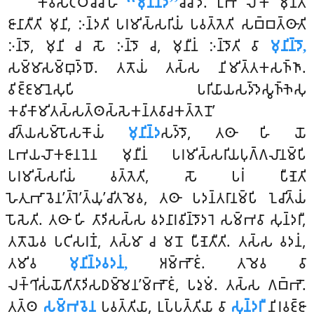
𑀓𑀺𑀁𑀯𑀺𑀲𑀺𑀝𑁆𑀞𑁄𑀘𑁆𑀘𑀸𑀳
‘‘𑀫𑀼𑀦𑀺𑀦𑁆𑀤𑁂’’
𑀘𑁆𑀘𑀸𑀤𑀺. 𑀉𑀪𑁄 𑀮𑁄𑀓𑁂 𑀫𑀼𑀦𑀸𑀢𑀺
𑀚𑀸𑀦𑀸𑀢𑀻𑀢𑀺 𑀫𑀼𑀦𑀺, 𑀇𑀦𑁆𑀤𑀢𑀺 𑀧𑀭𑀫𑀺𑀲𑁆𑀲𑀭𑀺𑀬𑀁 𑀧𑀯𑀢𑁆𑀢𑁂𑀢𑀺 𑀲𑀩𑁆𑀩𑀢𑁆𑀣𑀸𑀢𑀺
𑀇𑀦𑁆𑀤𑁄, 𑀫𑀼𑀦𑀺 𑀘 𑀲𑁄 𑀇𑀦𑁆𑀤𑁄 𑀘, 𑀫𑀼𑀦𑀻𑀦𑀁 𑀇𑀦𑁆𑀤𑁄𑀢𑀺 𑀯𑀸
𑀫𑀼𑀦𑀺𑀦𑁆𑀤𑁄,
𑀲𑀫𑁆𑀫𑀸𑀲𑀫𑁆𑀩𑀼𑀤𑁆𑀥𑁄. 𑀢𑀢𑁄𑀬𑀁 𑀢𑀲𑁆𑀲 𑀦𑀺𑀫𑀺𑀢𑁆𑀢𑀓𑀲𑀜𑁆𑀜𑀸.
𑀯𑀺𑀚𑁆𑀚𑀫𑀸𑀦𑁂𑀲𑀼𑀧𑀺 𑀧𑀭𑀺𑀬𑀸𑀬𑀲𑀤𑁆𑀤𑁂𑀲𑁆𑀯𑀜𑁆𑀜𑁂𑀲𑀼
𑀓𑀯𑀺𑀓𑀸𑀫𑀺𑀢𑀲𑁆𑀲𑀢𑁆𑀣𑀲𑁆𑀲𑁂𑀓𑀦𑁆𑀢𑀯𑀸𑀘𑀓𑀢𑁆𑀢𑁂𑀦𑁄’
𑀘𑀺𑀢𑁆𑀬𑀲𑀫𑁆𑀧𑁄𑀲𑀓𑁄𑀬𑀁
𑀫𑀼𑀦𑀺𑀦𑁆𑀤
𑀲𑀤𑁆𑀤𑁄, 𑀢𑀣𑀸 𑀳𑀺 𑀬𑁄
𑀉𑀪𑀬𑀮𑁄𑀓𑀚𑀸𑀦𑀦𑁂𑀦 𑀫𑀼𑀦𑀻𑀦𑀁 𑀧𑀭𑀫𑀺𑀲𑁆𑀲𑀭𑀺𑀬𑀧𑀼𑀕𑁆𑀕𑀮𑀸𑀦𑀫𑁆𑀧𑀺
𑀧𑀭𑀫𑀺𑀲𑁆𑀲𑀭𑀺𑀬𑀁 𑀯𑀢𑁆𑀢𑁂𑀢𑀺, 𑀲𑁄 𑀧𑀭𑀁 𑀧𑀻𑀡𑁂𑀢𑀺
𑀳𑁂𑀢𑀼𑀪𑀸𑀯𑁂𑀦’𑀢𑁆𑀭𑁂’𑀢𑁆𑀬𑀼’𑀘𑀺𑀢𑀫𑁂𑀯, 𑀢𑀣𑀸 𑀧𑀤𑀦𑁆𑀢𑀭𑀸𑀦𑀫𑁆𑀧𑀺 𑀑𑀘𑀺𑀢𑁆𑀬𑀁
𑀧𑁄𑀲𑁂𑀢𑀺. 𑀢𑀣𑀸 𑀳𑀺 𑀢𑀸𑀤𑀺𑀲𑀲𑁆𑀲 𑀯𑀤𑀦𑀸𑀭𑀯𑀺𑀦𑁆𑀤𑁄𑀤𑀭𑁂 𑀲𑀫𑁆𑀪𑀯𑀸 𑀲𑀼𑀦𑁆𑀤𑀭𑀻,
𑀢𑀢𑁄𑀬𑁂𑀯 𑀧𑀝𑀺𑀲𑀭𑀡𑀁, 𑀢𑀲𑁆𑀫𑀸 𑀘 𑀫𑀦𑁄 𑀧𑀻𑀡𑁂𑀢𑀻𑀢𑀺. 𑀢𑀲𑁆𑀲 𑀯𑀤𑀦𑀁,
𑀢𑀫𑀺𑀯
𑀫𑀼𑀦𑀺𑀦𑁆𑀤𑀯𑀤𑀦𑀁,
𑀅𑀫𑁆𑀪𑁄𑀚𑀁. 𑀢𑀫𑁂𑀯 𑀯𑀸
𑀮𑀓𑁆𑀔𑀺𑀲𑀁𑀬𑁄𑀕𑀺𑀢𑀸𑀤𑀺𑀲𑀥𑀫𑁆𑀫𑁂𑀦’𑀫𑁆𑀪𑁄𑀚𑀁, 𑀧𑀤𑀼𑀫𑀁. 𑀢𑀲𑁆𑀲 𑀕𑀩𑁆𑀪𑁄.
𑀢𑀢𑁆𑀣
𑀲𑀫𑁆𑀪𑀯𑁂𑀦
𑀧𑀯𑀢𑁆𑀢𑀺𑀬𑀸, 𑀉𑀧𑁆𑀧𑀢𑁆𑀢𑀺𑀬𑀸 𑀯𑀸
𑀲𑀼𑀦𑁆𑀤𑀭𑀻
𑀦𑀺𑀭𑀯𑀚𑁆𑀚𑀸