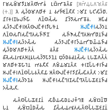
𑀭𑀸𑀫𑀲𑀫𑁆𑀫𑀸𑀤𑀻𑀦𑀫𑀢𑁆𑀣𑀺𑀪𑀸𑀯𑀁 𑀉𑀩𑁆𑀪𑀸𑀯𑁂𑀢𑁆𑀯𑀸
[𑀅𑀪𑁆𑀬𑀼𑀧𑀕𑀫𑁂𑀢𑁆𑀯𑀸
(𑀓.)]
𑀢𑁂 𑀲𑀼𑀤𑁆𑀥𑀫𑀸𑀕𑀥𑀺𑀓𑀸 𑀦 𑀯𑀴𑀜𑁆𑀚𑁂𑀦𑁆𑀢𑀻𑀢𑀺 𑀇𑀫𑀺𑀦𑀸 𑀧𑀝𑀺𑀲𑀺𑀤𑁆𑀥𑀸.
𑀦𑀺𑀭𑀸𑀓𑀭𑀡𑀨𑀮𑀜𑁆𑀳𑀺 𑀕𑀦𑁆𑀣𑀲𑁆𑀲 𑀦𑀺𑀤𑁆𑀤𑁄𑀲𑀪𑀸𑀯𑁄𑀯. 𑀅𑀧𑀺𑀘
𑀲𑀤𑁆𑀤𑀸𑀮𑀗𑁆𑀓𑀸𑀭𑀅𑀢𑁆𑀣𑀸𑀮𑀗𑁆𑀓𑀸𑀭𑀤𑀻𑀧𑀓𑁂𑀦
𑀅𑀮𑀗𑁆𑀓𑀸𑀭
𑀲𑀤𑁆𑀤𑁂𑀦
𑀕𑀦𑁆𑀣𑀲𑀭𑀻𑀭𑀲𑀗𑁆𑀔𑀸𑀢𑀲𑀜𑁆𑀜𑀺𑀦𑁄 𑀲𑀜𑁆𑀜𑀸𑀲𑀗𑁆𑀔𑀸𑀢𑀅𑀪𑀺𑀥𑀸𑀦𑀜𑁆𑀘
𑀅𑀮𑀗𑁆𑀓𑀸𑀭
𑀲𑀤𑁆𑀤𑀲𑁆𑀲 𑀲𑀤𑁆𑀤𑀸𑀮𑀗𑁆𑀓𑀸𑀭𑀸𑀤𑁆𑀬𑀪𑀺𑀥𑁂𑀬𑁆𑀬𑀜𑁆𑀘
𑀲𑀼𑀤𑁆𑀥𑀫𑀸𑀕𑀥𑀺𑀓𑀢𑁆𑀢𑀁 𑀯𑀢𑁆𑀯𑀸
𑀅𑀮𑀗𑁆𑀓𑀸𑀭
𑀲𑀤𑁆𑀤𑀲𑁆𑀲
𑀯𑀺𑀲𑁂𑀲𑀦𑀪𑀽𑀢𑀅𑀦𑀼𑀭𑀽𑀧𑀲𑀤𑁆𑀤𑁄𑀧𑀸𑀤𑀸𑀦𑁂𑀦 𑀩𑀼𑀤𑁆𑀥𑀯𑀘𑀦𑀲𑁆𑀲 𑀉𑀧𑀬𑁄𑀕𑀢𑁆𑀢𑀁
𑀫𑀸𑀕𑀥𑀺𑀓𑀯𑁄𑀳𑀸𑀭𑁂𑀦 𑀪𑀯𑀢𑀻𑀢𑀺 𑀕𑀫𑁆𑀬𑀫𑀸𑀦𑀢𑁆𑀢𑀸 𑀓𑀭𑀡𑀧𑁆𑀧𑀓𑀸𑀭𑀜𑁆𑀘
𑀅𑀮𑀗𑁆𑀓𑀸𑀭𑀕𑀦𑁆𑀣𑀧𑁆𑀧𑀯𑀢𑁆𑀢𑀺𑀬𑀸 𑀅𑀢𑁆𑀣𑀸𑀮𑀗𑁆𑀓𑀸𑀭𑀸𑀤𑀺𑀦𑀺𑀲𑁆𑀲𑀺𑀢𑀢𑁆𑀢𑀸 𑀇𑀫𑀺𑀦𑀸
𑀅𑀮𑀗𑁆𑀓𑀸𑀭
𑀲𑀤𑁆𑀤𑁂𑀦𑁂𑀯 𑀅𑀮𑀗𑁆𑀓𑀸𑀭𑀲𑀗𑁆𑀔𑀭𑀡𑀲𑀗𑁆𑀔𑀸𑀢𑀧𑁆𑀧𑀬𑁄𑀚𑀦𑀜𑁆𑀘
𑀤𑀲𑁆𑀲𑁂𑀢𑀺.
𑀲𑀢𑁆𑀣𑀧𑁆𑀧𑀬𑁄𑀚𑀦𑀸𑀦𑀁 𑀲𑀸𑀥𑁆𑀬𑀲𑀸𑀥𑀦𑀮𑀓𑁆𑀔𑀡𑁄 𑀲𑀫𑁆𑀩𑀦𑁆𑀥𑁄
𑀧𑀦 𑀲𑀫𑁆𑀩𑀦𑁆𑀥𑀲𑁆𑀲 𑀦𑀺𑀲𑁆𑀲𑀬𑀪𑀽𑀢𑀲𑀢𑁆𑀣𑀧𑁆𑀧𑀬𑁄𑀚𑀦𑀸𑀦𑀁