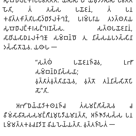
𑀳𑁄𑀢𑀺, 𑀢𑀁 𑀢𑀲𑁆𑀲 𑀧𑀬𑁄𑀚𑀦𑀁, 𑀢𑀁 𑀧𑀦
𑀓𑀯𑀺𑀢𑁆𑀢𑀓𑀺𑀢𑁆𑀢𑀺𑀧𑀲𑀺𑀤𑁆𑀥𑀸𑀤𑀺𑀮𑀓𑁆𑀔𑀡𑀁, 𑀧𑀭𑀫𑁆𑀧𑀭𑀸𑀬 𑀢𑀤𑀢𑁆𑀣𑀢𑀸𑀬
𑀲𑀼𑀩𑁄𑀥𑀸𑀮𑀗𑁆𑀓𑀸𑀭𑀲𑀗𑁆𑀔𑀭𑀡𑀲𑁆𑀲. 𑀲𑀢𑁆𑀣𑀧𑀬𑁄𑀚𑀦𑀸𑀦𑀁,
𑀲𑀸𑀥𑀺𑀬𑀲𑀸𑀥𑀦𑀮𑀓𑁆𑀔𑀡𑁄 𑀲𑀫𑁆𑀩𑀦𑁆𑀥𑁄 𑀢𑀼 𑀦𑀺𑀲𑁆𑀲𑀬𑀧𑀤𑀲𑁆𑀲𑀺𑀦𑀸
𑀤𑀲𑁆𑀲𑀺𑀢𑁄𑀬𑁂𑀯. 𑀬𑀣𑀸𑀳 𑁋
‘‘𑀲𑀢𑁆𑀣𑀁 𑀧𑀬𑁄𑀚𑀦𑀜𑁆𑀘𑁂𑀯, 𑀉𑀪𑁄
𑀲𑀫𑁆𑀩𑀦𑁆𑀥𑀦𑀺𑀲𑁆𑀲𑀬𑀸;
𑀯𑀼𑀢𑁆𑀢𑀸𑀢𑀁𑀯𑀼𑀢𑁆𑀢𑀺𑀬𑀸𑀬𑁂𑀯, 𑀯𑀼𑀢𑁆𑀢𑁄 𑀢𑀦𑁆𑀦𑀺𑀲𑁆𑀲𑀺𑀢𑁄𑀧𑀺
𑀲𑁄’’𑀢𑀺.
𑀅𑀪𑀺𑀥𑁂𑀬𑁆𑀬𑀸𑀤𑀺𑀓𑀣𑀦𑀜𑁆𑀘 𑀢𑀁𑀲𑀫𑀗𑁆𑀕𑀺𑀲𑁆𑀲𑁂𑀯 𑀘
𑀯𑀻𑀫𑀁𑀲𑀸𑀯𑀺𑀲𑁂𑀲𑀲𑀫𑀗𑁆𑀕𑀻𑀦𑀫𑀼𑀧𑀸𑀤𑀻𑀬𑀫𑀸𑀦𑀢𑁆𑀢𑀸, 𑀅𑀜𑁆𑀜𑀸𑀤𑀺𑀲𑀲𑁆𑀲 𑀧𑀦
𑀉𑀫𑁆𑀫𑀢𑁆𑀢𑀓𑀯𑀘𑀦𑀸𑀤𑀺𑀦𑁄 𑀯𑀺𑀬 𑀳𑁂𑀬𑁆𑀬𑀢𑁆𑀢𑀸. 𑀯𑀼𑀢𑁆𑀢𑀜𑁆𑀳𑁂𑀢𑀁 𑁋