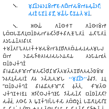
.
𑀫𑀼𑀦𑀺𑀦𑁆𑀤𑀯𑀤𑀦𑀫𑁆𑀪𑁄𑀚-𑀕𑀩𑁆𑀪𑀲𑀫𑁆𑀪𑀯𑀲𑀼𑀦𑁆𑀤𑀭𑀻;
𑁧
𑀲𑀭𑀡𑀁 𑀧𑀸𑀡𑀺𑀦𑀁 𑀯𑀸𑀡𑀻, 𑀫𑀬𑁆𑀳𑀁 𑀧𑀻𑀡𑀬𑀢𑀁 𑀫𑀦𑀁
.
. 𑀅𑀣𑀸𑀬𑀁
𑀕𑀦𑁆𑀣𑀓𑀸𑀭𑁄 𑀕𑀦𑁆𑀣𑀸𑀭𑀫𑁆𑀪𑁂
𑁧
𑀧𑀼𑀩𑁆𑀩𑀧𑀬𑁄𑀕𑀸𑀦𑀼𑀩𑀦𑁆𑀥𑀲𑀪𑀸𑀯𑀲𑀺𑀤𑁆𑀥𑀺𑀓𑀯𑀺𑀕𑀼𑀡𑁄𑀧𑁂𑀢𑀸𑀦𑀁 𑀬𑀢𑀺𑀧𑁄𑀢𑀸𑀦𑀁
𑀢𑀤𑀼𑀧𑀸𑀬𑀦𑁆𑀢𑀭𑀯𑀺𑀭𑀢𑀸
𑀓𑀫𑀦𑁆𑀢𑀭𑀸𑀧𑁂𑀢𑀧𑀭𑀓𑁆𑀓𑀫𑀲𑀫𑁆𑀪𑀯𑁂𑀦𑀸𑀥𑀺𑀕𑀢𑀩𑁆𑀬𑀲𑀦𑀲𑀢𑀫𑀼𑀧𑀮
𑀩𑁆𑀪 𑀤𑀬𑀸𑀲𑀜𑁆𑀚𑀸𑀢𑀭𑀲𑀭𑀲𑀳𑀤𑀬𑀢𑀸𑀬 𑀢𑀤𑀼𑀧𑀸𑀬𑀪𑀽𑀢𑀁
𑀩𑀦𑁆𑀥𑀮𑀓𑁆𑀔𑀡𑀁
𑀯𑀺𑀭𑀘𑀬𑀺𑀢𑀼𑀓𑀸𑀫𑁄𑀪𑀺𑀫𑀢𑀲𑀺𑀤𑁆𑀥𑀺𑀦𑀺𑀫𑀺𑀢𑁆𑀢𑀫𑀢𑁆𑀢𑀦𑁄𑀥𑀺𑀕𑀢𑀲𑀤𑁆𑀥𑀫𑁆𑀫
𑀤𑁂𑀯𑀢𑀸𑀦𑀼𑀲𑁆𑀲𑀭𑀡𑀁 𑀢𑀸𑀯 𑀤𑀲𑁆𑀲𑁂𑀢𑀼𑀫𑀸𑀳
‘‘𑀫𑀼𑀦𑀺𑀦𑁆𑀤𑁂’’
𑀘𑁆𑀘𑀸𑀤𑀺. 𑀦𑀦𑀼
‘‘𑀩𑀦𑁆𑀥𑀮𑀓𑁆𑀔𑀡𑀁 𑀯𑀺𑀭𑀘𑀬𑀺𑀢𑀼𑀓𑀸𑀫𑁄’’𑀢𑀺 𑀯𑀼𑀢𑁆𑀢𑀁, 𑀓𑀺𑀫𑁂𑀢𑁆𑀣
𑀮𑀓𑁆𑀔𑀡𑀓𑀭𑀡𑁂𑀦 𑀅𑀤𑀺𑀝𑁆𑀞𑀮𑀓𑁆𑀔𑀡𑀸𑀧𑀺 𑀤𑀺𑀲𑁆𑀲𑀦𑁆𑀢𑀺 𑀩𑀦𑁆𑀥𑀦𑁆𑀢𑀸𑀢𑀺?
𑀲𑀘𑁆𑀘𑀁, 𑀢𑀣𑀸𑀧𑀺 𑀢𑁂 𑀖𑀼𑀡𑀓𑁆𑀔𑀭𑀧𑁆𑀧𑀓𑀸𑀲𑀸 𑀢𑀩𑁆𑀩𑀺𑀤𑀽𑀦𑀁 𑀧𑀬𑁄𑀕𑀸𑀦𑀼𑀲𑀸𑀭𑀺𑀦𑁄
𑀯𑀸 𑀲𑀺𑀬𑀼𑀁, 𑀧𑀼𑀩𑁆𑀩𑁂 𑀓𑀢𑀲𑀢𑁆𑀣𑀧𑀭𑀺𑀘𑀬𑀸 𑀯𑀸 𑀲𑀺𑀬𑀼𑀦𑁆𑀢𑀺 𑀯𑀺𑀜𑁆𑀜𑁂𑀬𑁆𑀬𑀁.