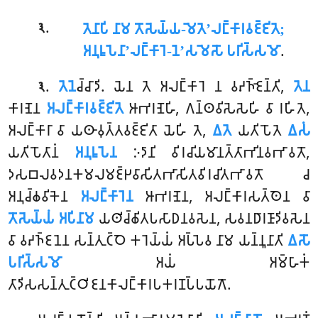
.
𑀢𑁂𑀦𑀸𑀧𑀺 𑀦𑀸𑀫 𑀢𑁄𑀲𑁂𑀬𑁆𑀬-𑀫𑁂𑀢𑁂’𑀮𑀗𑁆𑀓𑀸𑀭𑀯𑀚𑁆𑀚𑀺𑀢𑁂;
𑁩
𑀅𑀦𑀼𑀭𑀽𑀧𑁂𑀦𑀸’𑀮𑀗𑁆𑀓𑀸𑀭𑁂-𑀦𑁂’𑀲𑀫𑁂𑀲𑁄 𑀧𑀭𑀺𑀲𑁆𑀲𑀫𑁄
.
.
𑀢𑁂𑀦𑁂
𑀘𑁆𑀘𑀸𑀤𑀺. 𑀬𑁂𑀦 𑀢𑁂 𑀅𑀮𑀗𑁆𑀓𑀸𑀭𑁂 𑀦 𑀯𑀴𑀜𑁆𑀚𑁂𑀦𑁆𑀢𑀺,
𑀢𑁂𑀦
𑁩
𑀓𑀸𑀭𑀡𑁂𑀦
𑀅𑀮𑀗𑁆𑀓𑀸𑀭𑀯𑀚𑁆𑀚𑀺𑀢𑁂
𑀆𑀪𑀭𑀡𑁂𑀳𑀺, 𑀕𑀦𑁆𑀣𑀯𑀺𑀲𑁂𑀲𑁂𑀳𑀺 𑀯𑀸 𑀭𑀳𑀺𑀢𑁂,
𑀅𑀮𑀗𑁆𑀓𑀸𑀭𑀸 𑀯𑀸 𑀬𑀣𑀸𑀯𑀼𑀢𑁆𑀢𑀯𑀚𑁆𑀚𑀺𑀢𑀸 𑀬𑁂𑀳𑀺
𑀢𑁂,
𑀏𑀢𑁂
𑀬𑀢𑀺𑀧𑁄𑀢𑁂
𑀏𑀲𑀁
𑀬𑀢𑀺𑀧𑁄𑀢𑀸𑀦𑀁
𑀅𑀦𑀼𑀭𑀽𑀧𑁂𑀦
𑀇𑀤𑀸𑀦𑀺 𑀯𑀺𑀭𑀘𑀺𑀬𑀫𑀸𑀦𑀢𑁆𑀢𑀸𑀪𑀺𑀦𑀯𑀪𑀸𑀯𑀢𑁄,
𑀤𑀲𑀩𑀮𑀯𑀤𑀦𑀓𑀫𑀮𑀫𑀚𑁆𑀛𑀯𑀸𑀲𑀺𑀢𑀪𑀸𑀲𑀺𑀢𑀯𑀺𑀭𑀘𑀺𑀢𑀪𑀸𑀯𑀢𑁄 𑀘
𑀅𑀦𑀼𑀘𑁆𑀙𑀯𑀺𑀓𑁂𑀦
𑀅𑀮𑀗𑁆𑀓𑀸𑀭𑁂𑀦
𑀆𑀪𑀭𑀡𑁂𑀦, 𑀅𑀮𑀗𑁆𑀓𑀸𑀭𑀲𑀢𑁆𑀣𑁂𑀦 𑀯𑀸
𑀢𑁄𑀲𑁂𑀬𑁆𑀬𑀁 𑀅𑀧𑀺𑀦𑀸𑀫
𑀬𑀣𑀺𑀘𑁆𑀙𑀺𑀢𑀧𑀲𑀸𑀥𑀦𑀯𑀲𑁂𑀦, 𑀲𑀯𑀦𑀥𑀸𑀭𑀡𑀸𑀤𑀺𑀯𑀲𑁂𑀦
𑀯𑀸 𑀯𑀴𑀜𑁆𑀚𑀦𑁂𑀦 𑀲𑀦𑁆𑀢𑀼𑀝𑁆𑀞𑁂 𑀓𑀭𑁂𑀬𑁆𑀬𑀁 𑀅𑀧𑁆𑀧𑁂𑀯 𑀦𑀸𑀫 𑀬𑀦𑁆𑀦𑀽𑀦𑀸𑀢𑀺
𑀏𑀲𑁄
𑀧𑀭𑀺𑀲𑁆𑀲𑀫𑁄
𑀅𑀬𑀁 𑀅𑀫𑁆𑀳𑀸𑀓𑀁
𑀢𑀸𑀤𑀺𑀲𑀲𑀦𑁆𑀢𑀼𑀝𑁆𑀞𑀺𑀚𑀦𑀓𑀸𑀮𑀗𑁆𑀓𑀸𑀭𑀧𑀓𑀭𑀡𑀧𑁆𑀧𑀬𑁄𑀕𑁄.