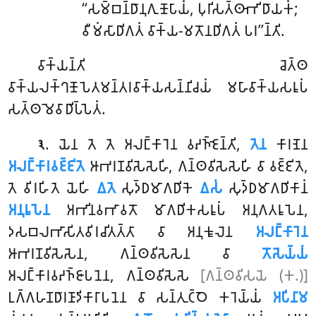
‘‘𑀲𑀫𑁆𑀩𑀦𑁆𑀥𑀸𑀦𑀼𑀕𑀼𑀡𑁄𑀧𑀸𑀬𑀁, 𑀧𑀼𑀭𑀺𑀲𑀢𑁆𑀣𑀸𑀪𑀺𑀥𑀸𑀬𑀓𑀁;
𑀯𑀻𑀫𑀁𑀲𑀸𑀥𑀺𑀕𑀢𑀁 𑀯𑀸𑀓𑁆𑀬-𑀫𑀢𑁄𑀦𑀥𑀺𑀕𑀢𑀁 𑀧𑀭’’𑀦𑁆𑀢𑀺.
𑀯𑀸𑀓𑁆𑀬𑀦𑁆𑀢𑀺 𑀘𑁂𑀢𑁆𑀣
𑀯𑀸𑀓𑁆𑀬𑀮𑀓𑁆𑀔𑀡𑁄𑀧𑁂𑀢𑀫𑀦𑁆𑀢𑀭𑀯𑀸𑀓𑁆𑀬𑀲𑀦𑁆𑀦𑀺𑀘𑀬𑀁 𑀫𑀳𑀸𑀯𑀸𑀓𑁆𑀬𑀲𑀭𑀽𑀧𑀁
𑀲𑀢𑁆𑀣𑀫𑁂𑀯𑀸𑀥𑀺𑀧𑁆𑀧𑁂𑀢𑀁.
. 𑀬𑁂𑀦 𑀢𑁂 𑀢𑁂 𑀅𑀮𑀗𑁆𑀓𑀸𑀭𑁂𑀦 𑀯𑀴𑀜𑁆𑀚𑁂𑀦𑁆𑀢𑀺,
𑀢𑁂𑀦
𑀓𑀸𑀭𑀡𑁂𑀦
𑁩
𑀅𑀮𑀗𑁆𑀓𑀸𑀭𑀯𑀚𑁆𑀚𑀺𑀢𑁂
𑀆𑀪𑀭𑀡𑀯𑀺𑀲𑁂𑀲𑁂𑀳𑀺, 𑀕𑀦𑁆𑀣𑀯𑀺𑀲𑁂𑀲𑁂𑀳𑀺 𑀯𑀸 𑀯𑀚𑁆𑀚𑀺𑀢𑁂,
𑀢𑁂 𑀯𑀺𑀭𑀳𑀺𑀢𑁂 𑀬𑁂𑀳𑀺
𑀏𑀢𑁂
𑀲𑀼𑀤𑁆𑀥𑀫𑀸𑀕𑀥𑀺𑀓𑁂
𑀏𑀲𑀁
𑀲𑀼𑀤𑁆𑀥𑀫𑀸𑀕𑀥𑀺𑀓𑀸𑀦𑀁
𑀅𑀦𑀼𑀭𑀽𑀧𑁂𑀦
𑀅𑀪𑀺𑀦𑀯𑀪𑀸𑀯𑀢𑁄 𑀫𑀸𑀕𑀥𑀺𑀓𑀲𑀭𑀽𑀧𑀁 𑀅𑀦𑀼𑀕𑀢𑀭𑀽𑀧𑁂𑀦,
𑀤𑀲𑀩𑀮𑀪𑀸𑀲𑀺𑀢𑀯𑀺𑀭𑀘𑀺𑀢𑀢𑁆𑀢𑀸 𑀯𑀸 𑀅𑀦𑀼𑀓𑀽𑀮𑁂𑀦
𑀅𑀮𑀗𑁆𑀓𑀸𑀭𑁂𑀦
𑀆𑀪𑀭𑀡𑀯𑀺𑀲𑁂𑀲𑁂𑀦, 𑀕𑀦𑁆𑀣𑀯𑀺𑀲𑁂𑀲𑁂𑀦 𑀯𑀸
𑀢𑁄𑀲𑁂𑀬𑁆𑀬𑀁
𑀅𑀮𑀗𑁆𑀓𑀸𑀭𑀯𑀴𑀜𑁆𑀚𑀸𑀧𑀦𑁂𑀦, 𑀕𑀦𑁆𑀣𑀯𑀺𑀲𑁂𑀲𑁂
[𑀕𑀦𑁆𑀣𑀯𑀺𑀲𑀬𑁂 (𑀓.)]
𑀉𑀕𑁆𑀕𑀳𑀡𑀥𑀸𑀭𑀡𑀸𑀤𑀺𑀓𑀸𑀭𑀸𑀧𑀦𑁂𑀦
𑀯𑀸 𑀲𑀦𑁆𑀢𑀼𑀝𑁆𑀞𑁂 𑀓𑀭𑁂𑀬𑁆𑀬𑀁
𑀅𑀧𑀺𑀦𑀸𑀫