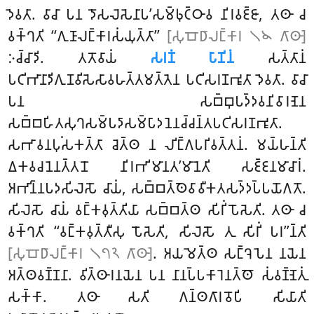
𑀤𑁂𑀯𑀢𑀸. 𑀯𑀸𑀘𑀸 𑀧𑀦 𑀤𑁄𑀲𑀮𑁂𑀲𑁂𑀦𑀸𑀧’𑀲𑀫𑁆𑀨𑀼𑀝𑁆𑀞𑀸𑀯 𑀦𑀺𑀭𑀯𑀚𑁆𑀚𑀸, 𑀢𑀣𑀸 𑀘
𑀯𑀓𑁆𑀔𑀢𑀺 ‘‘𑀕𑀼𑀡𑀸𑀮𑀗𑁆𑀓𑀸𑀭𑀲𑀁𑀬𑀼𑀢𑁆𑀢𑀸’’
[𑀲𑀼𑀩𑁄𑀥𑀸𑀮𑀗𑁆𑀓𑀸𑀭 𑁧𑁪 𑀕𑀸𑀣𑀸]
𑀇𑀘𑁆𑀘𑀸𑀤𑀺. 𑀢𑀢𑁄𑀯𑀸𑀬𑀁
𑀲𑀭𑀡𑀁 𑀧𑀸𑀡𑀺𑀦𑀁
𑀲𑀢𑁆𑀢𑀸𑀦𑀁
𑀧𑀝𑀺𑀪𑀸𑀦𑀸𑀤𑀺𑀕𑀼𑀡𑀯𑀺𑀲𑁂𑀲𑀸𑀯𑀳𑀢𑁆𑀢𑀫𑀢𑁆𑀢𑁂𑀦 𑀧𑀝𑀺𑀲𑀭𑀡𑀪𑀽𑀢𑀸 𑀤𑁂𑀯𑀢𑀸. 𑀯𑀸𑀘𑀸
𑀧𑀦 𑀲𑀩𑁆𑀩𑀼𑀧𑀤𑁆𑀤𑀯𑀦𑀺𑀯𑀸𑀭𑀡𑁂𑀦
𑀲𑀩𑁆𑀩𑀳𑀺𑀢𑀲𑀼𑀔𑀲𑀫𑁆𑀧𑀤𑀸𑀲𑀫𑁆𑀧𑀸𑀤𑀦𑁂𑀦𑀘𑁆𑀘𑀦𑁆𑀢𑀧𑀝𑀺𑀲𑀭𑀡𑀪𑀽𑀢𑀸.
𑀲𑀪𑀸𑀯𑀦𑀧𑀼𑀁𑀲𑀓𑀢𑁆𑀢𑀸 𑀘𑁂𑀢𑁆𑀣 𑀦 𑀮𑀺𑀗𑁆𑀕𑀧𑀭𑀺𑀯𑀢𑁆𑀢𑀦𑀁. 𑀫𑀬𑁆𑀳𑀦𑁆𑀢𑀺
𑀏𑀓𑀯𑀘𑀦𑁂𑀦𑀢𑁆𑀢𑀦𑁄 𑀦𑀺𑀭𑀪𑀺𑀫𑀸𑀦𑀢’𑀫𑀸𑀦𑁂𑀢𑀺 𑀲𑀚𑁆𑀚𑀦𑀫𑀸𑀘𑀸𑀭𑀁.
𑀅𑀪𑀺𑀦𑁆𑀦𑀧𑀤𑀲𑀺𑀮𑁂𑀲𑁄 𑀘𑀸𑀬𑀁, 𑀲𑀩𑁆𑀩𑀢𑁆𑀣𑁂𑀯𑀸𑀯𑀻𑀓𑀢𑀲𑀤𑁆𑀤𑀧𑁆𑀧𑀬𑁄𑀕𑀢𑁄.
𑀲𑀺𑀮𑁂𑀲𑁄 𑀘𑀸𑀬𑀁 𑀯𑀗𑁆𑀓𑀯𑀼𑀢𑁆𑀢𑀺𑀬𑀸 𑀲𑀩𑁆𑀩𑀢𑁆𑀣 𑀲𑀺𑀭𑀺𑀁 𑀧𑁄𑀲𑁂𑀢𑀺. 𑀢𑀣𑀸 𑀘
𑀯𑀓𑁆𑀔𑀢𑀺 ‘‘𑀯𑀗𑁆𑀓𑀯𑀼𑀢𑁆𑀢𑀻𑀲𑀼 𑀧𑁄𑀲𑁂𑀢𑀺, 𑀲𑀺𑀮𑁂𑀲𑁄 𑀢𑀼 𑀲𑀺𑀭𑀺𑀁 𑀧𑀭’’𑀦𑁆𑀢𑀺
[𑀲𑀼𑀩𑁄𑀥𑀸𑀮𑀗𑁆𑀓𑀸𑀭 𑁧𑁭𑁨 𑀕𑀸𑀣𑀸]
. 𑀅𑀬𑀫𑁂𑀢𑁆𑀣 𑀲𑀗𑁆𑀔𑁂𑀧𑁂𑀦 𑀦𑀬𑁂𑀦
𑀅𑀢𑁆𑀣𑀯𑀡𑁆𑀡𑀦𑀸. 𑀯𑀺𑀢𑁆𑀣𑀸𑀭𑀦𑀬𑁂𑀦 𑀧𑀦 𑀦𑀸𑀦𑀧𑁆𑀧𑀓𑀸𑀭𑁂𑀦𑀢𑁆𑀣𑁄 𑀲𑀁𑀯𑀡𑁆𑀡𑁂𑀢𑀼𑀁
𑀲𑀓𑁆𑀓𑀸. 𑀢𑀣𑀸 𑀲𑀢𑀺 𑀕𑀦𑁆𑀣𑀕𑀸𑀭𑀯𑁄𑀧𑀺 𑀲𑀺𑀬𑀸𑀢𑀺