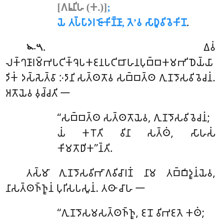
[𑀕𑀭𑀽𑀦𑀺𑀳 (𑀓.)]
;
𑀬𑁂 𑀢𑀧𑁆𑀧𑀸𑀤𑀭𑀚𑁄𑀓𑀺𑀡𑁆𑀡𑀸, 𑀢𑁂’𑀯 𑀲𑀸𑀥𑀽𑀯𑀺𑀯𑁂𑀓𑀺𑀦𑁄
.
. 𑀏𑀯𑀁
𑁪-𑁫
𑀮𑀓𑁆𑀔𑀡𑀸𑀭𑀫𑁆𑀪𑀧𑀝𑀺𑀓𑁆𑀔𑁂𑀧𑀓𑀚𑀦𑀧𑀝𑀺𑀩𑀸𑀳𑀦𑀧𑀼𑀩𑁆𑀩𑀓𑀫𑀪𑀺𑀥𑁂𑀬𑁆𑀬𑀸
𑀤𑀺𑀓𑀁 𑀤𑀲𑁆𑀲𑁂𑀢𑁆𑀯𑀸 𑀇𑀤𑀸𑀦𑀺 𑀲𑀢𑁆𑀣𑀢𑁄𑀯 𑀲𑀩𑁆𑀩𑀢𑁆𑀣 𑀕𑀼𑀡𑀤𑁄𑀲𑀯𑀺𑀯𑁂𑀘𑀦𑀁.
𑀅𑀢𑁄𑀬𑁂𑀯 𑀯𑀼𑀘𑁆𑀘𑀢𑀺 𑁋
‘‘𑀲𑀩𑁆𑀩𑀢𑁆𑀣
𑀲𑀢𑁆𑀣𑀢𑁄𑀬𑁂𑀯, 𑀕𑀼𑀡𑀤𑁄𑀲𑀯𑀺𑀯𑁂𑀘𑀦𑀁;
𑀬𑀁 𑀓𑀭𑁄𑀢𑀺 𑀯𑀺𑀦𑀸 𑀲𑀢𑁆𑀣𑀁, 𑀲𑀸𑀳𑀲𑀁
𑀓𑀺𑀫𑀢𑁄𑀥𑀺𑀓’’𑀦𑁆𑀢𑀺.
𑀢𑀲𑁆𑀫𑀸 𑀕𑀼𑀡𑀤𑁄𑀲𑀯𑀺𑀪𑀸𑀕𑀯𑀺𑀘𑀸𑀭𑀡𑀁 𑀦𑀸𑀫 𑀢𑀩𑁆𑀩𑀺𑀤𑀽𑀦𑀁𑀬𑁂𑀯,
𑀦𑀸𑀲𑀢𑁆𑀣𑀜𑁆𑀜𑀽𑀦𑀁 𑀧𑀼𑀭𑀺𑀲𑀧𑀲𑀽𑀦𑀁. 𑀢𑀣𑀸 𑀘𑀸𑀳 𑁋
‘‘𑀕𑀼𑀡𑀤𑁄𑀲𑀫𑀲𑀢𑁆𑀣𑀜𑁆𑀜𑀽, 𑀚𑀦𑁄 𑀯𑀺𑀪𑀚𑀢𑁂 𑀓𑀣𑀁;