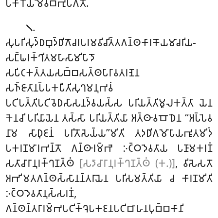
𑀧𑀓𑀸𑀭𑁄𑀬𑀫𑁂𑀯𑀩𑁆𑀪𑀼𑀧𑀕𑀢𑁄.
.
𑁧
𑀲𑀼𑀧𑀭𑀺𑀲𑀼𑀤𑁆𑀥𑀩𑀼𑀤𑁆𑀥𑀺𑀕𑁄𑀘𑀭𑀧𑀭𑀫𑀯𑀺𑀘𑀺𑀢𑁆𑀢𑀕𑀦𑁆𑀣𑀓𑀸𑀭𑀓𑁄𑀬𑀫𑀸𑀘𑀭𑀺𑀬-
𑀲𑀗𑁆𑀖𑀭𑀓𑁆𑀔𑀺𑀢𑀫𑀳𑀸𑀲𑀸𑀫𑀺𑀧𑀸𑀤𑁄
𑀲𑀧𑀺𑀝𑀓𑀢𑁆𑀢𑀬𑀲𑀩𑁆𑀩𑀲𑀢𑁆𑀣𑀧𑀸𑀭𑀸𑀯𑀢𑀭𑀡𑁂𑀦
𑀲𑀜𑁆𑀚𑀸𑀢𑀸𑀦𑀧𑁆𑀧𑀓𑀧𑀻𑀢𑀺𑀲𑀼𑀔𑀫𑀦𑀼𑀪𑀯𑀁
𑀧𑀝𑀺𑀧𑀢𑁆𑀢𑀺𑀧𑀝𑀺𑀯𑁂𑀥𑀲𑀸𑀲𑀦𑀤𑁆𑀯𑀬𑀲𑁆𑀲 𑀧𑀭𑀺𑀬𑀢𑁆𑀢𑀺𑀫𑀽𑀮𑀓𑀢𑁆𑀢𑀸 𑀬𑁂𑀦
𑀓𑁂𑀦𑀘𑀺 𑀧𑀭𑀺𑀬𑀸𑀬𑁂𑀦 𑀢𑀲𑁆𑀲𑀸 𑀧𑀭𑀺𑀬𑀢𑁆𑀢𑀺𑀬𑀸 𑀅𑀢𑁆𑀣𑀸𑀯𑀩𑁄𑀥𑁂𑀦 ‘‘𑀅𑀧𑁆𑀧𑁂𑀯
𑀦𑀸𑀫 𑀲𑀸𑀥𑀼𑀚𑀦𑀁 𑀧𑀭𑀺𑀢𑁄𑀲𑁂𑀬𑁆𑀬’’𑀫𑀺𑀢𑀺 𑀢𑀤𑀥𑀺𑀕𑀫𑁄𑀧𑀸𑀬𑀪𑀽𑀢𑀫𑀺𑀤𑀁
𑀧𑀓𑀭𑀡𑀫𑀸𑀭𑀪𑀦𑁆𑀢𑁄 𑀕𑀦𑁆𑀣𑀸𑀭𑀫𑁆𑀪𑁂 𑀇𑀝𑁆𑀞𑀤𑁂𑀯𑀢𑀸𑀬 𑀧𑀡𑀸𑀫𑀓𑀭𑀡𑀁
𑀲𑀢𑀸𑀘𑀸𑀭𑀸𑀦𑀼𑀭𑀓𑁆𑀔𑀡𑀢𑁆𑀣𑀁
[𑀲𑀤𑀸𑀘𑀸𑀭𑀸𑀦𑀼𑀭𑀓𑁆𑀔𑀡𑀢𑁆𑀣𑀁 (𑀓.)]
, 𑀯𑀺𑀲𑁂𑀲𑀢𑁄
𑀅𑀪𑀺𑀫𑀢𑀕𑀦𑁆𑀣𑀲𑁆𑀲𑀸𑀦𑀦𑁆𑀢𑀭𑀸𑀬𑁂𑀦 𑀧𑀭𑀺𑀲𑀫𑀢𑁆𑀢𑀺𑀬𑀸 𑀘 𑀓𑀸𑀭𑀡𑀫𑀺𑀢𑀺
𑀇𑀝𑁆𑀞𑀤𑁂𑀯𑀢𑀸𑀦𑀼𑀲𑁆𑀲𑀭𑀡𑀁,
𑀕𑀦𑁆𑀣𑀦𑁆𑀢𑀭𑀸𑀭𑀫𑁆𑀪𑀧𑀝𑀺𑀓𑁆𑀔𑁂𑀧𑀓𑀚𑀦𑀧𑀝𑀺𑀩𑀸𑀳𑀦𑀧𑀼𑀩𑁆𑀩𑀓𑀸𑀦𑀺