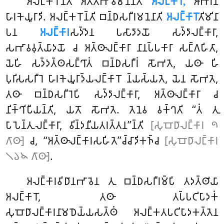
𑀅𑀮𑀗𑁆𑀓𑀭𑁄𑀦𑁆𑀢𑀺 𑀅𑀢𑁆𑀢𑀪𑀸𑀯𑀫𑀦𑁂𑀦𑀸𑀢𑀺
𑀅𑀮𑀗𑁆𑀓𑀸𑀭𑁄,
𑀆𑀪𑀭𑀡𑀁
𑀳𑀸𑀭𑀓𑁂𑀬𑀽𑀭𑀸𑀤𑀺. 𑀅𑀮𑀗𑁆𑀓𑀭𑁄𑀦𑁆𑀢𑀺 𑀩𑀦𑁆𑀥𑀲𑀭𑀻𑀭𑀫𑀦𑁂𑀦𑀸𑀢𑀺
𑀅𑀮𑀗𑁆𑀓𑀸𑀭𑁄
𑀢𑀺𑀫𑀺𑀦𑀸
𑀧𑀦
𑀅𑀮𑀗𑁆𑀓𑀸𑀭
𑀲𑀤𑁆𑀤𑁂𑀦 𑀧𑀲𑀸𑀤𑀸𑀤𑀬𑁄 𑀲𑀤𑁆𑀤𑀸𑀮𑀗𑁆𑀓𑀸𑀭𑀸,
𑀲𑀪𑀸𑀯𑀯𑀼𑀢𑁆𑀬𑀸𑀤𑀬𑁄 𑀘 𑀅𑀢𑁆𑀣𑀸𑀮𑀗𑁆𑀓𑀸𑀭𑀸 𑀦𑀸𑀦𑀧𑁆𑀧𑀓𑀸𑀭𑀸 𑀲𑀗𑁆𑀕𑀳𑀺𑀢𑀸,
𑀬𑁂𑀳𑀺 𑀲𑀤𑁆𑀤𑀢𑁆𑀣𑀲𑀗𑁆𑀔𑀸𑀢𑀁 𑀩𑀦𑁆𑀥𑀲𑀭𑀻𑀭𑀁 𑀲𑁄𑀪𑀢𑁂, 𑀬𑀣𑀸 𑀳𑀺
𑀧𑀼𑀭𑀺𑀲𑀲𑀭𑀻𑀭𑁂 𑀳𑀸𑀭𑀓𑁂𑀬𑀽𑀭𑀸𑀤𑁆𑀬𑀮𑀗𑁆𑀓𑀸𑀭𑁄 𑀦𑁆𑀬𑀲𑁆𑀬𑀢𑁂, 𑀬𑁂𑀦 𑀲𑁄𑀪𑀢𑁂,
𑀢𑀣𑀸 𑀩𑀦𑁆𑀥𑀲𑀭𑀻𑀭𑁂𑀧𑀺 𑀲𑀤𑁆𑀤𑀸𑀮𑀗𑁆𑀓𑀸𑀭𑀸, 𑀅𑀢𑁆𑀣𑀸𑀮𑀗𑁆𑀓𑀸𑀭𑀸 𑀘
𑀦𑀺𑀓𑁆𑀔𑀺𑀧𑀻𑀬𑀦𑁆𑀢𑀺, 𑀬𑀢𑁄 𑀲𑁄𑀪𑀢𑁂. 𑀢𑁂𑀦𑁂𑀯 𑀯𑀓𑁆𑀔𑀢𑀺 ‘‘𑀢𑀁 𑀢𑀼
𑀧𑀸𑀧𑁂𑀦𑁆𑀢𑀼𑀮𑀗𑁆𑀓𑀸𑀭𑀸, 𑀯𑀺𑀦𑁆𑀤𑀦𑀻𑀬𑀢𑀭𑀢𑁆𑀢𑀦’’𑀦𑁆𑀢𑀺
[𑀲𑀼𑀩𑁄𑀥𑀸𑀮𑀗𑁆𑀓𑀸𑀭 𑁯
𑀕𑀸𑀣𑀸]
𑀘, ‘‘𑀅𑀢𑁆𑀣𑀸𑀮𑀗𑁆𑀓𑀸𑀭𑀲𑀳𑀺𑀢𑁂’’𑀘𑁆𑀘𑀸𑀤𑀺𑀓𑀜𑁆𑀘
[𑀲𑀼𑀩𑁄𑀥𑀸𑀮𑀗𑁆𑀓𑀸𑀭
𑁧𑁬𑁪 𑀕𑀸𑀣𑀸]
.
𑀅𑀮𑀗𑁆𑀓𑀸𑀭𑀯𑀺𑀥𑀸𑀦𑀪𑀸𑀯𑁂𑀦 𑀢𑀼 𑀩𑀦𑁆𑀥𑀲𑀭𑀻𑀭𑀫𑁆𑀧𑀺 𑀢𑀤𑀢𑁆𑀣𑀺𑀬𑀸
𑀅𑀮𑀗𑁆𑀓𑀸𑀭𑁄, 𑀢𑀣𑀸 𑀢𑀧𑁆𑀧𑀝𑀺𑀧𑀸𑀤𑀓𑀁
𑀲𑀼𑀩𑁄𑀥𑀸𑀮𑀗𑁆𑀓𑀸𑀭𑀦𑀸𑀫𑀥𑁂𑀬𑁆𑀬𑀲𑀢𑁆𑀣𑀁 𑀅𑀮𑀗𑁆𑀓𑀢𑀧𑀝𑀺𑀧𑀸𑀤𑀓𑀢𑁆𑀢𑁂𑀦