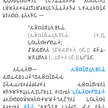
𑀲𑀼𑀩𑀼𑀤𑁆𑀥𑀺𑀧𑀼𑀩𑁆𑀩𑀓𑀸𑀤𑀻𑀦𑀁 𑀉𑀧𑀸𑀤𑁂𑀬𑁆𑀬𑀢𑁆𑀢𑀜𑁆𑀘 𑀢𑀩𑁆𑀩𑀺𑀧𑀭𑀻𑀢𑀸𑀦𑀁
𑀉𑀫𑁆𑀫𑀢𑁆𑀢𑀓𑀯𑀘𑀦𑀸𑀤𑀻𑀦𑀫𑀺𑀯𑀅𑀦𑀼𑀧𑀸𑀤𑁂𑀬𑁆𑀬𑀢𑁆𑀢𑀜𑁆𑀘 𑀧𑀓𑀸𑀲𑀦𑀢𑁆𑀣𑀦𑁆𑀢𑀺
𑀯𑁂𑀤𑀺𑀢𑀩𑁆𑀩𑀁. 𑀯𑀼𑀢𑁆𑀢𑀜𑁆𑀳𑀺 𑁋
‘‘𑀲𑀫𑁆𑀩𑀦𑁆𑀥𑀸𑀦𑀼𑀕𑀼𑀡𑁄𑀧𑀸𑀬𑀁
[𑀲𑀫𑁆𑀩𑀦𑁆𑀥𑁆𑀬𑀦𑀼𑀕𑀼𑀡𑁄𑀧𑀸𑀬𑀁 (𑀓.)]
,
𑀧𑀼𑀭𑀺𑀲𑀢𑁆𑀣𑀸𑀪𑀺𑀥𑀸𑀬𑀓𑀁;
𑀯𑀻𑀫𑀁𑀲𑀸𑀥𑀺𑀕𑀢𑀁
[𑀯𑀻𑀫𑀁𑀲𑀸𑀥𑀺𑀓𑀢𑀁 (𑀲𑀻.)]
𑀯𑀸𑀓𑁆𑀬-
𑀫𑀢𑁄𑀦𑀥𑀺𑀕𑀢𑀁
[…𑀦𑀥𑀺𑀓𑀢𑀁 (𑀲𑀻.)]
𑀧𑀭’’𑀦𑁆𑀢𑀺.
𑀢𑀲𑁆𑀲𑀢𑁆𑀣𑁄𑁋
𑀲𑀫𑁆𑀩𑀦𑁆𑀥𑀸𑀦𑀼𑀕𑀼𑀡𑁄𑀧𑀸𑀬𑀁
𑀲𑀸𑀥𑀺𑀬𑀲𑀸𑀥𑀦𑀮𑀓𑁆𑀔𑀡𑀲𑀫𑁆𑀩𑀦𑁆𑀥𑀲𑁆𑀲
𑀦𑀺𑀲𑁆𑀲𑀬𑀪𑀽𑀢𑀯𑀸𑀘𑁆𑀘𑀯𑀸𑀘𑀓𑀸𑀦𑀁 𑀲𑀫𑁆𑀩𑀦𑁆𑀥𑀺𑀪𑀽𑀢𑀸𑀦𑀁
𑀅𑀜𑁆𑀜𑀫𑀜𑁆𑀜𑀸𑀦𑀼𑀭𑀽𑀧𑀕𑀼𑀡𑀧𑀭𑀺𑀚𑀸𑀦𑀦𑁂 𑀓𑀸𑀭𑀡𑀪𑀽𑀢𑀁
𑀧𑀼𑀭𑀺𑀲𑀢𑁆𑀣𑀸𑀪𑀺𑀥𑀸𑀬𑀓𑀁
𑀘𑀢𑀼𑀩𑁆𑀩𑀺𑀥𑀥𑀫𑁆𑀫𑀅𑀢𑁆𑀣𑀓𑀸𑀫𑀫𑁄𑀓𑁆𑀔𑀲𑀗𑁆𑀔𑀸𑀢𑀸𑀦𑀁 𑀧𑀼𑀭𑀺𑀲𑀢𑁆𑀣𑀸𑀦𑀁
𑀯𑀸𑀘𑀓𑀪𑀽𑀢𑀁
𑀯𑀸𑀓𑁆𑀬𑀁
‘‘𑀏𑀓𑀸𑀔𑁆𑀬𑀸𑀢𑁄 𑀧𑀤𑀘𑁆𑀘𑀬𑁄, 𑀲𑀺𑀬𑀸 𑀯𑀸𑀓𑁆𑀬𑀁