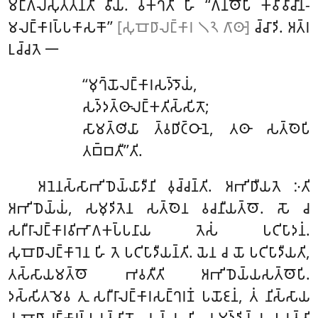
𑀫𑀗𑁆𑀕𑀮𑀲𑀼𑀢𑁆𑀢𑀦𑁆𑀢𑀺 𑀯𑀺𑀬. 𑀯𑀓𑁆𑀔𑀢𑀺 𑀳𑀺 ‘‘𑀕𑀦𑁆𑀣𑁄𑀧𑀺 𑀓𑀯𑀺𑀯𑀸𑀘𑀸𑀦-
𑀫𑀮𑀗𑁆𑀓𑀸𑀭𑀧𑁆𑀧𑀓𑀸𑀲𑀓𑁄’’
[𑀲𑀼𑀩𑁄𑀥𑀸𑀮𑀗𑁆𑀓𑀸𑀭 𑁧𑁨 𑀕𑀸𑀣𑀸]
𑀘𑁆𑀘𑀸𑀤𑀺. 𑀅𑀢𑁆𑀭
𑀉𑀘𑁆𑀘𑀢𑁂 𑁋
‘‘𑀫𑀼𑀔𑁆𑀬𑁄𑀮𑀗𑁆𑀓𑀸𑀭𑀲𑀤𑁆𑀤𑁄𑀬𑀁,
𑀲𑀤𑁆𑀤𑀢𑁆𑀣𑀸𑀮𑀗𑁆𑀓𑀢𑀺𑀲𑁆𑀲𑀺𑀢𑁄;
𑀲𑀸𑀫𑀢𑁆𑀣𑀺𑀬𑀸 𑀢𑁆𑀯𑀥𑀺𑀝𑁆𑀞𑀸𑀦𑁂, 𑀢𑀣𑀸 𑀲𑀢𑁆𑀣𑁂𑀧𑀺
𑀢𑀩𑁆𑀩𑀢𑀻’’𑀢𑀺.
𑀅𑀦𑁂𑀦𑀲𑁆𑀲𑀸𑀪𑀺𑀥𑁂𑀬𑁆𑀬𑀸𑀤𑀻𑀦𑀺
𑀯𑀼𑀘𑁆𑀘𑀦𑁆𑀢𑀺. 𑀅𑀪𑀺𑀥𑀻𑀬𑀢𑁂 𑀇𑀢𑀺
𑀅𑀪𑀺𑀥𑁂𑀬𑁆𑀬𑀁, 𑀲𑀫𑀼𑀤𑀺𑀢𑁂𑀦 𑀲𑀢𑁆𑀣𑁂𑀦 𑀯𑀘𑀦𑀻𑀬𑀢𑁆𑀣𑁄. 𑀲𑁄 𑀘
𑀲𑀭𑀻𑀭𑀸𑀮𑀗𑁆𑀓𑀸𑀭𑀯𑀺𑀪𑀸𑀕𑀓𑀧𑁆𑀧𑀦𑀸𑀬 𑀢𑁂𑀲𑀁 𑀧𑀝𑀺𑀧𑀸𑀤𑀦𑀁.
𑀲𑀼𑀩𑁄𑀥𑀸𑀮𑀗𑁆𑀓𑀸𑀭𑁂𑀦 𑀳𑀺 𑀢𑁂 𑀧𑀝𑀺𑀧𑀸𑀤𑀻𑀬𑀦𑁆𑀢𑀺. 𑀬𑁂𑀦 𑀘 𑀬𑁄 𑀧𑀝𑀺𑀧𑀸𑀤𑀻𑀬𑀢𑀺,
𑀢𑀲𑁆𑀲𑀸𑀬𑀫𑀢𑁆𑀣𑁄 𑀪𑀯𑀢𑀻𑀢𑀺 𑀅𑀪𑀺𑀥𑁂𑀬𑁆𑀬𑀲𑀢𑁆𑀣𑁄𑀧𑀺.
𑀤𑀲𑁆𑀲𑀺𑀢𑀫𑁂𑀯 𑀢𑀼 𑀲𑀭𑀻𑀭𑀸𑀮𑀗𑁆𑀓𑀸𑀭𑀲𑀗𑁆𑀔𑀭𑀡𑀁 𑀧𑀬𑁄𑀚𑀦𑀁, 𑀢𑀁 𑀦𑀺𑀲𑁆𑀲𑀸𑀬
𑀲𑀼𑀩𑁄𑀥𑀸𑀮𑀗𑁆𑀓𑀸𑀭𑀧𑁆𑀧𑀯𑀢𑁆𑀢𑀺𑀢𑁄. 𑀬𑀲𑁆𑀲 𑀳𑀺 𑀬𑀫𑀼𑀤𑁆𑀤𑀺𑀲𑁆𑀲 𑀧𑀯𑀢𑁆𑀢𑀺