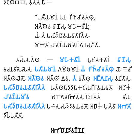
𑀤𑀝𑁆𑀞𑀩𑁆𑀩𑁄. 𑀯𑀼𑀢𑁆𑀢𑀁 𑀳𑀺𑁋
‘‘𑀧𑀢𑀻𑀬𑀫𑀸𑀦𑀁 𑀧𑀦 𑀓𑀺𑀜𑁆𑀘𑀺 𑀯𑀢𑁆𑀣𑀼,
𑀅𑀢𑁆𑀣𑁂𑀯 𑀯𑀸𑀡𑀻𑀲𑀼 𑀫𑀳𑀸𑀓𑀯𑀻𑀦𑀁;
𑀬𑀁 𑀢𑀁 𑀧𑀲𑀺𑀤𑁆𑀥𑀸𑀯𑀬𑀯𑀸𑀢𑀺𑀭𑀺𑀢𑁆𑀢-
𑀫𑀸𑀪𑀸𑀢𑀺 𑀮𑀸𑀯𑀡𑁆𑀬𑀫𑀺𑀯𑀗𑁆𑀕𑀦𑀸𑀲𑀽’’𑀢𑀺.
𑀢𑀲𑁆𑀲𑀢𑁆𑀣𑁄 𑁋
𑀫𑀳𑀸𑀓𑀯𑀻𑀦𑀁
𑀧𑀽𑀚𑀺𑀢𑀓𑀯𑀻𑀦𑀁
𑀯𑀸𑀡𑀻𑀲𑀼
𑀯𑀘𑀦𑀯𑀺𑀲𑁂𑀲𑁂𑀲𑀼
𑀧𑀢𑀻𑀬𑀫𑀸𑀦𑀁
𑀕𑀫𑁆𑀫𑀫𑀸𑀦𑀁
𑀬𑀁 𑀓𑀺𑀜𑁆𑀘𑀺 𑀯𑀢𑁆𑀣𑀼
𑀬𑁄 𑀓𑁄𑀘𑀺
𑀅𑀢𑁆𑀣𑀮𑁂𑀲𑁄
𑀅𑀢𑁆𑀣𑁂𑀯
𑀅𑀢𑁆𑀣𑀺 𑀏𑀯,
𑀢𑀁
𑀯𑀢𑁆𑀣𑀼
𑀅𑀗𑁆𑀕𑀦𑀸𑀲𑀼
𑀯𑀦𑀺𑀢𑀸𑀲𑀼
𑀧𑀲𑀺𑀤𑁆𑀥𑀸𑀯𑀬𑀯𑀸𑀢𑀺𑀭𑀺𑀢𑁆𑀢𑀁
𑀳𑀢𑁆𑀣𑀧𑀸𑀤𑀸𑀤𑀺𑀧𑀸𑀓𑀝𑀲𑀭𑀻𑀭𑀸𑀯𑀬𑀯𑀢𑁄 𑀅𑀥𑀺𑀓𑀁
𑀮𑀸𑀯𑀡𑁆𑀬𑀫𑀺𑀯
𑀫𑀦𑁄𑀕𑁄𑀘𑀭𑀻𑀪𑀽𑀢𑀲𑀼𑀦𑁆𑀤𑀭𑀢𑁆𑀢𑀁 𑀯𑀺𑀬
𑀧𑀲𑀺𑀤𑁆𑀥𑀸𑀯𑀬𑀯𑀸𑀢𑀺𑀭𑀺𑀢𑁆𑀢𑀁
𑀧𑀓𑀸𑀲𑀲𑀤𑁆𑀤𑀸𑀯𑀬𑀯𑀢𑁄 𑀅𑀥𑀺𑀓𑀁 𑀳𑀼𑀢𑁆𑀯𑀸
𑀆𑀪𑀸𑀢𑀺
𑀤𑀺𑀧𑁆𑀧𑀢𑀻𑀢𑀺.
𑀅𑀪𑀺𑀥𑀸𑀦𑀸𑀤𑀺𑀯𑀡𑁆𑀡𑀦𑀸