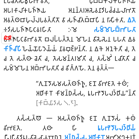
𑀉𑀧𑀘𑀺𑀢𑀲𑀫𑀽𑀳𑀪𑀸𑀯𑀢𑁄, 𑀧𑀼𑀩𑁆𑀩𑀓𑀸𑀮𑀺𑀓𑀧𑀜𑁆𑀜𑀸𑀬
𑀅𑀧𑀭𑀓𑀸𑀮𑀺𑀓𑀧𑀜𑁆𑀜𑀸𑀬 𑀅𑀦𑀦𑁆𑀢𑀭𑀆𑀲𑁂𑀯𑀦𑀸𑀤𑀺𑀧𑀘𑁆𑀘𑀬𑀮𑀸𑀪𑀢𑁄
𑀅𑀯𑀢𑁆𑀣𑀩𑀸𑀳𑀼𑀮𑁆𑀮𑀧𑀯𑀢𑁆𑀢𑀺𑀢𑁄 𑀯𑀸 𑀲𑀜𑁆𑀘𑀺𑀢𑀩𑁆𑀩𑀸𑀧𑀺 𑀦 𑀭𑀸𑀲𑀺𑀓𑀢𑀸.
𑀏𑀢𑁂
𑀈𑀤𑀺𑀲𑀧𑀜𑁆𑀜𑀸𑀧𑀸𑀝𑀯𑀭𑀳𑀺𑀢𑀸 𑀇𑀫𑁂
𑀲𑀫𑁆𑀫𑁄𑀳𑀩𑁆𑀪𑀸𑀳𑀢𑀸
📜
𑀧𑀜𑁆𑀜𑀸𑀧𑀸𑀝𑀯𑀸𑀪𑀸𑀯𑀢𑁄 𑀩𑀮𑀧𑁆𑀧𑀢𑁆𑀢𑁂𑀦 𑀫𑁄𑀳𑁂𑀦 𑀯𑀺𑀲𑁂𑀲𑁂𑀦 𑀧𑀳𑀢𑀸 𑀏𑀯
𑀓𑀺𑀜𑁆𑀘𑀺𑀧𑀺
𑀳𑁂𑀬𑁆𑀬𑁄𑀧𑀸𑀤𑁂𑀬𑁆𑀬𑀁 𑀦𑀸𑀯𑀩𑀼𑀚𑁆𑀛𑀦𑁆𑀢𑀺. 𑀦 𑀏𑀓𑁂 𑀅𑀦𑁂𑀓𑁂𑀢𑀺 𑀘, 𑀢𑁂
𑀘 𑀢𑁂 𑀲𑀢𑁆𑀣𑀸 𑀘𑁂𑀢𑀺 𑀘, 𑀢𑁂𑀲𑀫𑀦𑁆𑀢𑀭𑀫𑀺𑀢𑀺 𑀘, 𑀢𑀲𑁆𑀫𑀺𑀁 𑀉𑀘𑀺𑀢𑀸𑀢𑀺 𑀘
𑀲𑀫𑁆𑀫𑁄𑀳𑁂𑀦 𑀅𑀩𑁆𑀪𑀸𑀳𑀢𑀸𑀢𑀺 𑀘 𑀯𑀺𑀕𑁆𑀕𑀳𑁄. 𑀢𑁂𑀦 𑀯𑀼𑀢𑁆𑀢𑀁𑁋
‘‘𑀕𑀼𑀡𑀤𑁄𑀲𑀫𑀲𑀢𑁆𑀣𑀜𑁆𑀜𑀽, 𑀚𑀦𑁄 𑀯𑀺𑀪𑀚𑀢𑁂 𑀓𑀣𑀁;
𑀅𑀥𑀺𑀓𑀸𑀭𑁄 𑀓𑀺𑀫𑀦𑁆𑀥𑀲𑁆𑀲, 𑀭𑀽𑀧𑀪𑁂𑀤𑁄𑀧𑀮𑀤𑁆𑀥𑀺𑀬’’𑀦𑁆𑀢𑀺
[𑀓𑀸𑀩𑁆𑀬𑀸𑀤𑀸𑀲 𑁧.𑁮]
.
𑀢𑀲𑁆𑀲𑀢𑁆𑀣𑁄 𑁋 𑀅𑀲𑀢𑁆𑀣𑀜𑁆𑀜𑀽 𑀚𑀦𑁄 𑀕𑀼𑀡𑀤𑁄𑀲𑀁 𑀓𑀣𑀁
𑀯𑀺𑀪𑀚𑀢𑁂. 𑀢𑀣𑀸 𑀳𑀺
𑀭𑀽𑀧𑀪𑁂𑀤𑁄𑀧𑀮𑀤𑁆𑀥𑀺𑀬𑀁
𑀦𑀻𑀮𑀧𑀻𑀢𑀸𑀤𑀺𑀭𑀽𑀧𑀯𑀺𑀲𑁂𑀲𑀸𑀯𑀩𑁄𑀥𑀦𑁂
𑀅𑀦𑁆𑀥𑀲𑁆𑀲 𑀅𑀥𑀺𑀓𑀸𑀭𑁄
𑀅𑀪𑀺𑀫𑀼𑀔𑀓𑀭𑀡𑀁