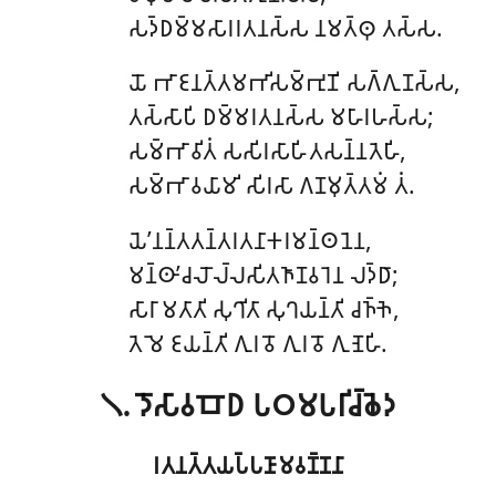
𑀲𑀤𑁆𑀥𑀫𑁆𑀫𑀲𑀸𑀭𑀭𑀢𑀦𑀲𑁆𑀲 𑀦𑀫𑀢𑁆𑀣𑀼 𑀢𑀲𑁆𑀲.
𑀬𑁄 𑀪𑀸𑀚𑀦𑀢𑁆𑀢𑀫𑀪𑀺𑀲𑀫𑁆𑀪𑀼𑀡𑀺 𑀲𑀕𑁆𑀕𑀼𑀡𑀲𑁆𑀲,
𑀢𑀲𑁆𑀲𑀸𑀧𑀺 𑀥𑀫𑁆𑀫𑀭𑀢𑀦𑀲𑁆𑀲 𑀫𑀳𑀸𑀭𑀳𑀲𑁆𑀲;
𑀲𑀫𑁆𑀪𑀸𑀯𑀺𑀢𑀁 𑀲𑀲𑀺𑀭𑀲𑀸𑀳𑀺𑀢𑀲𑀦𑁆𑀦𑀢𑁂𑀳𑀺,
𑀲𑀫𑁆𑀪𑀸𑀯𑀬𑀸𑀫𑀺 𑀲𑀺𑀭𑀲𑀸 𑀕𑀡𑀫𑀼𑀢𑁆𑀢𑀫𑀁 𑀢𑀁.
𑀬𑁂’𑀦𑀦𑁆𑀢𑀢𑀦𑁆𑀢𑀭𑀢𑀦𑀸𑀓𑀭𑀫𑀦𑁆𑀣𑀦𑁂𑀦,
𑀫𑀦𑁆𑀣𑀸’𑀘𑀮𑁄𑀮𑁆𑀮𑀲𑀺𑀢𑀜𑀸𑀡𑀯𑀭𑁂𑀦 𑀮𑀤𑁆𑀥𑀸;
𑀲𑀸𑀭𑀸 𑀫𑀢𑀸𑀢𑀺 𑀲𑀼𑀔𑀺𑀢𑀸 𑀲𑀼𑀔𑀬𑀦𑁆𑀢𑀺 𑀘𑀜𑁆𑀜𑁂,
𑀢𑁂 𑀫𑁂 𑀚𑀬𑀦𑁆𑀢𑀺 𑀕𑀼𑀭𑀯𑁄 𑀕𑀼𑀭𑀯𑁄 𑀕𑀼𑀡𑁂𑀳𑀺.
𑁧. 𑀤𑁄𑀲𑀸𑀯𑀩𑁄𑀥 𑀧𑀞𑀫𑀧𑀭𑀺𑀘𑁆𑀙𑁂𑀤
𑀭𑀢𑀦𑀢𑁆𑀢𑀬𑀧𑁆𑀧𑀡𑀸𑀫𑀯𑀡𑁆𑀡𑀦𑀸