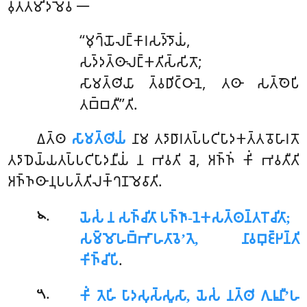
𑀯𑀼𑀢𑁆𑀢𑀫𑀺𑀤𑀫𑁂𑀯 𑁋
‘‘𑀫𑀼𑀔𑁆𑀬𑁄𑀮𑀗𑁆𑀓𑀸𑀭𑀲𑀤𑁆𑀤𑁄𑀬𑀁,
𑀲𑀤𑁆𑀤𑀢𑁆𑀣𑀸𑀮𑀗𑁆𑀓𑀢𑀺𑀲𑁆𑀲𑀺𑀢𑁄;
𑀲𑀸𑀫𑀢𑁆𑀣𑀺𑀬𑀸 𑀢𑁆𑀯𑀥𑀺𑀝𑁆𑀞𑀸𑀦𑁂, 𑀢𑀣𑀸 𑀲𑀢𑁆𑀣𑁂𑀧𑀺
𑀢𑀩𑁆𑀩𑀢𑀻’’𑀢𑀺.
𑀏𑀢𑁆𑀣
𑀲𑀸𑀫𑀢𑁆𑀣𑀺𑀬𑀁
𑀦𑀸𑀫 𑀢𑀤𑀸𑀥𑀸𑀭𑀢𑀧𑁆𑀧𑀝𑀺𑀧𑀸𑀤𑀓𑀢𑁆𑀢𑀯𑁄𑀳𑀸𑀭𑀢𑁄
𑀢𑀤𑀸𑀥𑁂𑀬𑁆𑀬𑀢𑀧𑁆𑀧𑀝𑀺𑀧𑀸𑀤𑀦𑀻𑀬𑀁 𑀦 𑀪𑀯𑀢𑀺 𑀘𑁂, 𑀅𑀜𑁆𑀜𑀁 𑀓𑀺𑀁 𑀪𑀯𑀢𑀻𑀢𑀺
𑀅𑀜𑁆𑀜𑀣𑀸𑀦𑀼𑀧𑀧𑀢𑁆𑀢𑀺𑀮𑀓𑁆𑀔𑀡𑀫𑁂𑀯𑀸𑀢𑀺.
.
𑀬𑁂𑀲𑀁 𑀦 𑀲𑀜𑁆𑀘𑀺𑀢𑀸 𑀧𑀜𑁆𑀜𑀸-𑀦𑁂𑀓𑀲𑀢𑁆𑀣𑀦𑁆𑀢𑀭𑁄𑀘𑀺𑀢𑀸;
𑁪
𑀲𑀫𑁆𑀫𑁄𑀳𑀩𑁆𑀪𑀸𑀳𑀢𑀸𑀯𑁂’𑀢𑁂, 𑀦𑀸𑀯𑀩𑀼𑀚𑁆𑀛𑀦𑁆𑀢𑀺
𑀓𑀺𑀜𑁆𑀘𑀺𑀧𑀺
.
.
𑀓𑀺𑀁 𑀢𑁂𑀳𑀺 𑀧𑀸𑀤𑀲𑀼𑀲𑁆𑀲𑀽𑀲𑀸, 𑀬𑁂𑀲𑀁 𑀦𑀢𑁆𑀣𑀺 𑀕𑀼𑀭𑀽𑀦𑀻’𑀳
𑁫