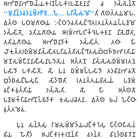
𑀅𑀪𑀺𑀥𑀸𑀦𑀸𑀪𑀺𑀥𑁂𑀬𑁆𑀬𑀓𑀭𑀡𑀧𑁆𑀧𑀓𑀸𑀭𑀧𑀬𑁄𑀚𑀦𑀸𑀦𑀺 𑀘 𑀤𑀲𑁆𑀲𑁂𑀦𑁆𑀢𑁄
‘‘𑀫𑀼𑀦𑀺𑀦𑁆𑀤𑀯𑀤𑀦𑀫𑁆𑀪𑁄𑀚…𑀧𑁂… 𑀧𑀭𑀺𑀲𑁆𑀲𑀫𑁄’’
𑀢𑀺 𑀕𑀸𑀣𑀢𑁆𑀢𑀬𑀫𑀸𑀳.
𑀏𑀢𑁆𑀣 𑀧𑀞𑀫𑀕𑀸𑀣𑀸𑀬 𑀇𑀝𑁆𑀞𑀤𑁂𑀯𑀢𑀸𑀲𑀗𑁆𑀔𑀸𑀢𑀭𑀢𑀦𑀢𑁆𑀢𑀬𑀧𑁆𑀧𑀡𑀸𑀫𑁄
𑀤𑀲𑁆𑀲𑀺𑀢𑁄, 𑀤𑀼𑀢𑀺𑀬𑀕𑀸𑀣𑀸𑀬 𑀆𑀭𑀫𑁆𑀪𑀧𑀝𑀺𑀓𑁆𑀔𑁂𑀧𑀓𑀚𑀦𑀸 𑀦𑀺𑀲𑁂𑀥𑀺𑀢𑀸,
𑀢𑀢𑀺𑀬𑀕𑀸𑀣𑀸𑀬 𑀅𑀪𑀺𑀥𑀸𑀦𑀸𑀤𑀺𑀓𑀁 𑀤𑀲𑁆𑀲𑀺𑀢𑀁. 𑀢𑀣𑀸 𑀳𑀺
𑀮𑁄𑀓𑀼𑀢𑁆𑀢𑀭𑀥𑀫𑁆𑀫𑀦𑀺𑀲𑁆𑀲𑀺𑀢𑀧𑀭𑀺𑀬𑀢𑁆𑀢𑀺𑀲𑀗𑁆𑀔𑀸𑀢𑀲𑀩𑁆𑀩𑀜𑁆𑀜𑀼𑀪𑀸𑀭𑀢𑀺𑀬𑀸
𑀫𑀦𑁄𑀲𑀫𑁆𑀧𑀻𑀡𑀦𑀸𑀲𑀻𑀲𑀦𑀸𑀧𑀤𑁂𑀲𑁂𑀦 𑀅𑀢𑁆𑀢𑀦𑁄 𑀦𑀺𑀲𑁆𑀲𑁂𑀲𑀥𑀫𑁆𑀫𑀭𑀢𑀦𑁂
𑀧𑀲𑀸𑀤𑁄 𑀧𑀓𑀸𑀲𑀺𑀢𑁄. 𑀲𑁄 𑀧𑀦 𑀥𑀫𑁆𑀫𑀧𑁆𑀧𑀲𑀸𑀤𑁄 𑀢𑀤𑀯𑀺𑀦𑀸𑀪𑀸𑀯𑀢𑁄
𑀩𑀼𑀤𑁆𑀥𑀲𑀗𑁆𑀖𑁂𑀲𑀼𑀧𑀺 𑀲𑀺𑀤𑁆𑀥𑁄𑀢𑀺 𑀭𑀢𑀦𑀢𑁆𑀢𑀬𑀯𑀺𑀲𑀬𑀁 𑀧𑀡𑀸𑀫𑀁
𑀯𑀗𑁆𑀓𑀯𑀼𑀢𑁆𑀢𑀺𑀬𑀸 𑀤𑀲𑁆𑀲𑁂𑀢𑀺. 𑀲𑁄 𑀳𑀺 𑀅𑀢𑁆𑀣𑀢𑁄
𑀧𑀡𑀸𑀫𑀓𑁆𑀭𑀺𑀬𑀸𑀪𑀺𑀦𑀺𑀧𑁆𑀨𑀸𑀤𑀺𑀓𑀸 𑀓𑀼𑀲𑀮𑀘𑁂𑀢𑀦𑀸. 𑀏𑀢𑁆𑀣 𑀨𑀮𑀁 𑀳𑁂𑀝𑁆𑀞𑀸
𑀯𑀼𑀢𑁆𑀢𑀫𑁂𑀯.
𑀧𑀼𑀦 𑀲𑀦𑁆𑀢𑁂𑀲𑀼 𑀭𑀸𑀫𑀲𑀫𑁆𑀫𑀸𑀤𑁆𑀬𑀮𑀗𑁆𑀓𑀸𑀭𑁂𑀲𑀼 𑀧𑀺𑀝𑁆𑀞𑀧𑀺𑀲𑀦𑀁
𑀯𑀺𑀬 𑀳𑁄𑀢𑀻𑀤𑀁 𑀅𑀮𑀗𑁆𑀓𑀸𑀭𑀓𑀭𑀡𑀦𑁆𑀢𑀺 𑀯𑀤𑀦𑁆𑀢𑀸 𑀯𑀺𑀭𑀼𑀤𑁆𑀥𑀯𑀸𑀤𑀺𑀦𑁄