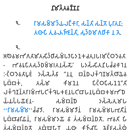
𑀦𑀺𑀫𑀺𑀢𑁆𑀢𑀯𑀡𑁆𑀡𑀦𑀸
.
𑀭𑀸𑀫𑀲𑀫𑁆𑀫𑀸𑀤𑁆𑀬𑀮𑀗𑁆𑀓𑀸𑀭𑀸, 𑀲𑀦𑁆𑀢𑀺 𑀲𑀦𑁆𑀢𑁄 𑀧𑀼𑀭𑀸𑀢𑀦𑀸;
𑁨
𑀢𑀣𑀸𑀧𑀺 𑀢𑀼 𑀯𑀴𑀜𑁆𑀚𑁂𑀦𑁆𑀢𑀺, 𑀲𑀼𑀤𑁆𑀥𑀫𑀸𑀕𑀥𑀺𑀓𑀸 𑀦 𑀢𑁂
.
.
𑁨
𑀅𑀣𑁂𑀯𑀫𑀪𑀺𑀕𑀢𑀸𑀫𑀺𑀢𑀲𑀺𑀤𑁆𑀥𑀺𑀲𑀫𑁆𑀧𑀤𑀸𑀧𑀸𑀤𑀦𑁂𑀓𑀘𑀢𑀼𑀭𑀧𑀭𑀫𑀺𑀝𑁆𑀞𑀤𑁂𑀯𑀢𑀸
- 𑀪𑀸𑀯𑀭𑀽𑀧𑀺𑀢𑀲𑀤𑁆𑀥𑀫𑁆𑀫𑀭𑀢𑀦𑀲𑁆𑀲𑁄’ 𑀧𑀤𑀲𑁆𑀲𑀺𑀢𑀦𑀺𑀧𑀘𑁆𑀘𑀓𑀸𑀭𑁂𑀦
𑀇𑀝𑁆𑀞𑀤𑁂𑀯𑀢𑀸𑀧𑀽𑀚𑀁 𑀤𑀲𑁆𑀲𑁂𑀢𑁆𑀯𑀸 ‘‘𑀦𑀦𑀼 𑀩𑀦𑁆𑀥𑀮𑀓𑁆𑀔𑀡𑀫𑀢𑁆𑀣𑀺𑀬𑁂𑀯
𑀧𑀼𑀩𑁆𑀩𑀓𑀁, 𑀢𑀲𑁆𑀫𑀸 𑀓𑀺𑀫𑀦𑁂𑀦 𑀧𑀺𑀝𑁆𑀞𑀧𑀺𑀲𑀦𑁂𑀦𑁂’’𑀢𑀺
𑀮𑀓𑁆𑀔𑀡𑀦𑁆𑀢𑀭𑀸𑀭𑀫𑁆𑀪𑀧𑀝𑀺𑀓𑁆𑀔𑁂𑀧𑀓𑀚𑀦𑀧𑀝𑀺𑀩𑀸𑀳𑀦𑀧𑀼𑀩𑁆𑀩𑀓𑀫𑀪𑀺𑀥𑁂
𑀬𑁆𑀬𑀧𑁆𑀧𑀬𑁄𑀚𑀦- 𑀲𑀫𑁆𑀩𑀦𑁆𑀥𑁂 𑀤𑀲𑁆𑀲𑁂𑀢𑀼𑀫𑀸𑀳
‘‘𑀭𑀸𑀫𑀲𑀫𑁆𑀫𑁂’’
𑀘𑁆𑀘𑀸𑀤𑀺. 𑀭𑀸𑀫𑀲𑀫𑁆𑀫𑀸𑀤𑀻𑀦𑀁 𑀭𑀸𑀫𑀲𑀫𑁆𑀫𑀧𑀪𑀼𑀢𑀻𑀦𑀁
𑀧𑀼𑀩𑁆𑀩𑀸𑀘𑀭𑀺𑀬𑀸𑀦𑀁, 𑀭𑀸𑀫𑀲𑀫𑁆𑀫𑀸𑀤𑀬𑁄 𑀯𑀸 𑀢𑀁𑀲𑀫𑁆𑀩𑀦𑁆𑀥𑀢𑁄. 𑀪𑀯𑀢𑀺 𑀳𑀺
𑀢𑀁𑀲𑀫𑁆𑀩𑀦𑁆𑀥𑀢𑁄 𑀢𑀩𑁆𑀩𑁄𑀳𑀸𑀭𑁄 𑀬𑀣𑀸 𑀓𑀺𑀜𑁆𑀘𑀺𑀧𑀺 𑀯𑁂𑀚𑁆𑀚𑀲𑀢𑁆𑀣𑀁