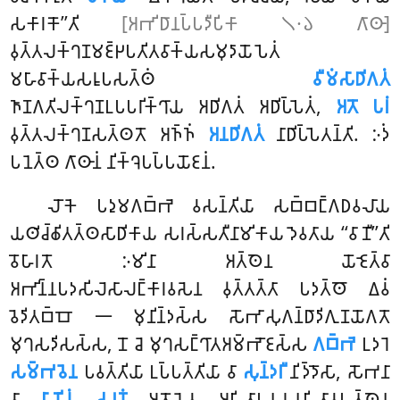
𑀲𑀓𑀸𑀭𑀓𑁄’’𑀢𑀺
[𑀅𑀪𑀺𑀥𑀸𑀦𑀧𑁆𑀧𑀤𑀻𑀧𑀺𑀓𑀸 𑁧𑁦𑁬 𑀕𑀸𑀣𑀸]
𑀯𑀼𑀢𑁆𑀢𑀮𑀓𑁆𑀔𑀡𑀫𑀚𑁆𑀛𑀧𑀢𑀺𑀢𑀯𑀸𑀓𑁆𑀬𑀲𑀫𑀼𑀤𑀸𑀬𑁄𑀧𑁂𑀢𑀁
𑀫𑀳𑀸𑀯𑀸𑀓𑁆𑀬𑀲𑀭𑀽𑀧𑀲𑀢𑁆𑀣𑀁
𑀯𑀻𑀫𑀁𑀲𑀸𑀥𑀺𑀕𑀢𑀁
𑀜𑀸𑀡𑀕𑀢𑀺𑀮𑀓𑁆𑀔𑀡𑀉𑀧𑀧𑀭𑀺𑀓𑁆𑀔𑀸𑀬 𑀅𑀥𑀺𑀕𑀢𑀁 𑀅𑀥𑀺𑀧𑁆𑀧𑁂𑀢𑀁,
𑀅𑀢𑁄 𑀧𑀭𑀁
𑀯𑀼𑀢𑁆𑀢𑀮𑀓𑁆𑀔𑀡𑀲𑀢𑁆𑀣𑀢𑁄 𑀅𑀜𑁆𑀜𑀁
𑀅𑀦𑀥𑀺𑀕𑀢𑀁
𑀦𑀸𑀥𑀺𑀧𑁆𑀧𑁂𑀢𑀦𑁆𑀢𑀺. 𑀇𑀤𑀁
𑀧𑀦𑁂𑀢𑁆𑀣 𑀕𑀸𑀣𑀸𑀦𑀁 𑀦𑀺𑀓𑁆𑀔𑁂𑀧𑀧𑁆𑀧𑀬𑁄𑀚𑀦𑀁.
𑀮𑁄𑀓𑁂 𑀧𑀤𑀼𑀫𑀕𑀩𑁆𑀪𑁂 𑀯𑀲𑀦𑁆𑀢𑀺𑀬𑀸 𑀲𑀩𑁆𑀩𑀗𑁆𑀕𑀥𑀯𑀮𑀸𑀬
𑀬𑀣𑀺𑀘𑁆𑀙𑀺𑀢𑀢𑁆𑀣𑀲𑀸𑀥𑀺𑀓𑀸𑀬 𑀲𑀭𑀲𑁆𑀲𑀢𑀻𑀦𑀸𑀫𑀺𑀓𑀸𑀬 𑀤𑁂𑀯𑀢𑀸𑀬 ‘‘𑀯𑀸𑀡𑀻’’𑀢𑀺
𑀯𑁄𑀳𑀸𑀭𑀢𑁄 𑀇𑀫𑀺𑀦𑀸 𑀅𑀢𑁆𑀣𑁂𑀦 𑀬𑁄𑀚𑁂𑀢𑁆𑀯𑀸
𑀅𑀪𑀺𑀦𑁆𑀦𑀧𑀤𑀲𑀺𑀮𑁂𑀲𑀸𑀮𑀗𑁆𑀓𑀸𑀭𑀯𑀲𑁂𑀦 𑀯𑀼𑀢𑁆𑀢𑀢𑁆𑀢𑀸 𑀧𑀤𑀢𑁆𑀣𑁄 𑀏𑀯𑀁
𑀯𑁂𑀤𑀺𑀢𑀩𑁆𑀩𑁄 𑁋 𑀫𑀼𑀦𑀺𑀦𑁆𑀤𑀲𑁆𑀲 𑀲𑁄𑀪𑀸𑀲𑀼𑀕𑀦𑁆𑀥𑀸𑀤𑀺𑀕𑀼𑀡𑀬𑁄𑀕𑀢𑁄
𑀫𑀼𑀔𑀲𑀤𑀺𑀲𑀲𑁆𑀲, 𑀦𑁄 𑀘𑁂 𑀫𑀼𑀔𑀲𑀗𑁆𑀔𑀸𑀢𑀅𑀫𑁆𑀪𑁄𑀚𑀲𑁆𑀲
𑀕𑀩𑁆𑀪𑁂
𑀉𑀤𑀭𑁂
𑀲𑀫𑁆𑀪𑀯𑁂𑀦
𑀧𑀯𑀢𑁆𑀢𑀺𑀬𑀸 𑀉𑀧𑁆𑀧𑀢𑁆𑀢𑀺𑀬𑀸 𑀯𑀸
𑀲𑀼𑀦𑁆𑀤𑀭𑀻
𑀦𑀺𑀤𑁆𑀤𑁄𑀲𑀸, 𑀲𑁄𑀪𑀦𑀸
𑀯𑀸
𑀧𑀸𑀡𑀺𑀦𑀁 𑀲𑀭𑀡𑀁
𑀅𑀢𑁄𑀬𑁂𑀯 𑀅𑀳𑀺𑀢𑀸𑀧𑀦𑀬𑀦𑀳𑀺𑀢𑀸𑀯𑀳𑀢𑁆𑀣𑁂𑀦