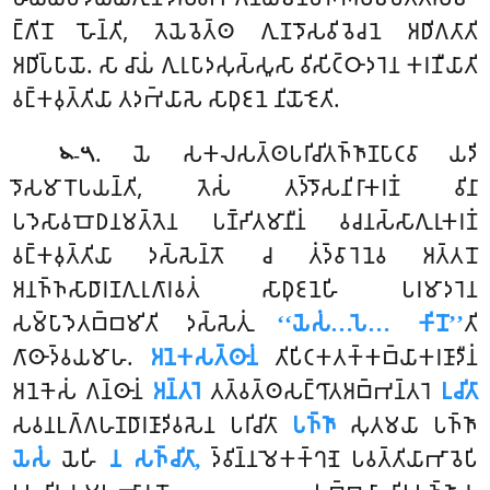
𑀗𑁆𑀕𑀺𑀦𑁄 𑀳𑁄𑀦𑁆𑀢𑀺, 𑀢𑁂𑀬𑁂𑀯𑁂𑀢𑁆𑀣 𑀕𑀼𑀡𑀤𑁄𑀲𑀯𑀺𑀯𑁂𑀘𑀦𑁂 𑀅𑀥𑀺𑀕𑀢𑀸𑀢𑀺
𑀅𑀥𑀺𑀧𑁆𑀧𑀸𑀬𑁄. 𑀲𑀸 𑀘𑀸𑀬𑀁 𑀕𑀼𑀭𑀼𑀧𑀸𑀤𑀲𑀼𑀲𑁆𑀲𑀽𑀲𑀸 𑀯𑀺𑀲𑀺𑀝𑁆𑀞𑀸𑀤𑀭𑁂𑀦 𑀓𑀭𑀡𑀻𑀬𑀸𑀢𑀺
𑀯𑀗𑁆𑀓𑀯𑀼𑀢𑁆𑀢𑀺𑀬𑀸 𑀢𑀤𑀪𑁆𑀬𑀸𑀲𑁂 𑀲𑀸𑀥𑀼𑀚𑀦𑁂 𑀦𑀺𑀬𑁄𑀚𑁂𑀢𑀺.
. 𑀬𑁂 𑀲𑀓𑀮𑀲𑀢𑁆𑀣𑀧𑀭𑀺𑀘𑀺𑀢𑀜𑁆𑀜𑀸𑀡𑀧𑀸𑀝𑀯𑀸 𑀬𑀤𑀺
𑁪-𑁫
𑀤𑁄𑀲𑀫𑀸𑀭𑁄𑀧𑀬𑀦𑁆𑀢𑀺, 𑀢𑁂𑀲𑀁 𑀢𑀤𑁆𑀤𑁄𑀲𑀦𑀺𑀭𑀸𑀓𑀭𑀡𑀁 𑀯𑀺𑀦𑀸
𑀧𑀤𑁂𑀲𑀸𑀯𑀩𑁄𑀥𑀦𑀫𑀢𑁆𑀢𑁂𑀦 𑀧𑀡𑁆𑀟𑀺𑀢𑀫𑀸𑀦𑀻𑀦𑀁 𑀯𑀘𑀦𑀲𑁆𑀲𑀸𑀕𑀼𑀭𑀼𑀓𑀭𑀡𑀁
𑀯𑀗𑁆𑀓𑀯𑀼𑀢𑁆𑀢𑀺𑀬𑀸 𑀤𑀲𑁆𑀲𑁂𑀦𑁆𑀢𑁄 𑀘 𑀢𑀁𑀤𑁆𑀯𑀸𑀭𑁂𑀦𑁂𑀯 𑀅𑀢𑁆𑀢𑀦𑁄
𑀅𑀦𑀜𑁆𑀜𑀲𑀸𑀥𑀸𑀭𑀡𑀕𑀼𑀭𑀼𑀕𑀸𑀭𑀯𑀢𑀁 𑀲𑀸𑀥𑀼𑀚𑀦𑁂𑀳𑀺 𑀧𑀭𑀫𑀸𑀤𑀭𑁂𑀦
𑀲𑀫𑁆𑀧𑀸𑀤𑁂𑀢𑀩𑁆𑀩𑀫𑀺𑀢𑀺 𑀤𑀲𑁆𑀲𑁂𑀢𑀼𑀁
‘‘𑀬𑁂𑀲𑀁…𑀧𑁂… 𑀓𑀺𑀦𑁄’’
𑀢𑀺
𑀕𑀸𑀣𑀸𑀤𑁆𑀯𑀬𑀫𑀸𑀳.
𑀅𑀦𑁂𑀓𑀲𑀢𑁆𑀣𑀸𑀦𑀁
𑀢𑀺𑀧𑀺𑀝𑀓𑀢𑀓𑁆𑀓𑀩𑁆𑀬𑀸𑀓𑀭𑀡𑀸𑀤𑀻𑀦𑀁
𑀅𑀦𑁂𑀓𑁂𑀲𑀁 𑀕𑀦𑁆𑀣𑀸𑀦𑀁
𑀅𑀦𑁆𑀢𑀭𑁂
𑀢𑀢𑁆𑀯𑀢𑁆𑀣𑀲𑀗𑁆𑀔𑀸𑀢𑀅𑀩𑁆𑀪𑀦𑁆𑀢𑀭𑁂
𑀉𑀘𑀺𑀢𑀸
𑀲𑀯𑀦𑀉𑀕𑁆𑀕𑀳𑀡𑀥𑀸𑀭𑀡𑀸𑀤𑀺𑀯𑀲𑁂𑀦 𑀧𑀭𑀺𑀘𑀺𑀢𑀸
𑀧𑀜𑁆𑀜𑀸
𑀲𑀼𑀢𑀫𑀬𑀸 𑀧𑀜𑁆𑀜𑀸
𑀬𑁂𑀲𑀁
𑀬𑁂𑀳𑀺
𑀦 𑀲𑀜𑁆𑀘𑀺𑀢𑀸,
𑀤𑁆𑀯𑀺𑀦𑁆𑀦𑀫𑁂𑀓𑀓𑁆𑀔𑀡𑁂 𑀧𑀯𑀢𑁆𑀢𑀺𑀬𑀸𑀪𑀸𑀯𑁂𑀧𑀺