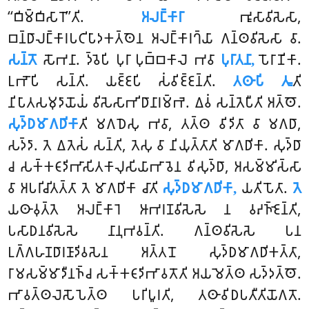
‘‘𑀩𑀺𑀫𑁆𑀩𑀺𑀲𑀸𑀭𑁄’’𑀢𑀺.
𑀅𑀮𑀗𑁆𑀓𑀸𑀭𑀸
𑀪𑀽𑀲𑀸𑀯𑀺𑀲𑁂𑀲𑀸,
𑀩𑀦𑁆𑀥𑀸𑀮𑀗𑁆𑀓𑀸𑀭𑀧𑀝𑀺𑀧𑀸𑀤𑀓𑀢𑁆𑀣𑁂𑀦 𑀅𑀮𑀗𑁆𑀓𑀸𑀭𑀔𑁆𑀬𑀸 𑀕𑀦𑁆𑀣𑀯𑀺𑀲𑁂𑀲𑀸 𑀯𑀸.
𑀲𑀦𑁆𑀢𑁄
𑀲𑁄𑀪𑀦𑀸. 𑀤𑁆𑀯𑁂𑀧𑀺 𑀧𑀼𑀭𑀸 𑀧𑀼𑀩𑁆𑀩𑀓𑀸𑀮𑁂 𑀪𑀯𑀸
𑀧𑀼𑀭𑀸𑀢𑀦𑀸,
𑀧𑁄𑀭𑀸𑀡𑀺𑀓𑀸.
𑀉𑀪𑁄𑀧𑀺 𑀲𑀦𑁆𑀢𑀺. 𑀬𑀚𑁆𑀚𑀧𑀺 𑀲𑀁𑀯𑀺𑀚𑁆𑀚𑀦𑁆𑀢𑀺.
𑀢𑀣𑀸𑀧𑀺 𑀢𑀽
𑀢𑀺
𑀦𑀺𑀧𑀸𑀢𑀲𑀫𑀼𑀤𑀸𑀬𑁄𑀬𑀁
𑀯𑀺𑀲𑁂𑀲𑀸𑀪𑀺𑀥𑀸𑀦𑀸𑀭𑀫𑁆𑀪𑁂. 𑀏𑀯𑀁 𑀲𑀦𑁆𑀢𑁂𑀧𑀻𑀢𑀺 𑀅𑀢𑁆𑀣𑁄.
𑀲𑀼𑀤𑁆𑀥𑀫𑀸𑀕𑀥𑀺𑀓𑀸
𑀢𑀺 𑀫𑀕𑀥𑁂𑀲𑀼 𑀪𑀯𑀸, 𑀢𑀢𑁆𑀣 𑀯𑀺𑀤𑀺𑀢𑀸 𑀯𑀸 𑀫𑀕𑀥𑀸,
𑀲𑀤𑁆𑀤𑀸. 𑀢𑁂 𑀏𑀢𑁂𑀲𑀁 𑀲𑀦𑁆𑀢𑀺, 𑀢𑁂𑀲𑀼 𑀯𑀸 𑀦𑀺𑀬𑀼𑀢𑁆𑀢𑀸𑀢𑀺 𑀫𑀸𑀕𑀥𑀺𑀓𑀸. 𑀲𑀼𑀤𑁆𑀥𑀸
𑀘 𑀲𑀓𑁆𑀓𑀝𑀸𑀤𑀺𑀪𑀸𑀲𑀺𑀢𑀓𑀸𑀮𑀼𑀲𑀺𑀬𑀸𑀪𑀸𑀯𑁂𑀦 𑀯𑀺𑀲𑀼𑀤𑁆𑀥𑀸, 𑀅𑀲𑀫𑁆𑀫𑀺𑀲𑁆𑀲𑀸
𑀯𑀸 𑀅𑀧𑀭𑀺𑀘𑀺𑀢𑀢𑁆𑀢𑀸 𑀢𑁂 𑀫𑀸𑀕𑀥𑀺𑀓𑀸 𑀘𑀸𑀢𑀺
𑀲𑀼𑀤𑁆𑀥𑀫𑀸𑀕𑀥𑀺𑀓𑀸,
𑀬𑀢𑀺𑀧𑁄𑀢𑀸.
𑀢𑁂
𑀬𑀣𑀸𑀯𑀼𑀢𑁆𑀢𑁂 𑀅𑀮𑀗𑁆𑀓𑀸𑀭𑁂 𑀆𑀪𑀭𑀡𑀯𑀺𑀲𑁂𑀲𑁂 𑀦 𑀯𑀴𑀜𑁆𑀚𑁂𑀦𑁆𑀢𑀺,
𑀧𑀲𑀸𑀥𑀦𑀯𑀺𑀲𑁂𑀲𑁂 𑀦𑀸𑀦𑀼𑀪𑀯𑀦𑁆𑀢𑀺. 𑀕𑀦𑁆𑀣𑀯𑀺𑀲𑁂𑀲𑁂 𑀧𑀦
𑀉𑀕𑁆𑀕𑀳𑀡𑀥𑀸𑀭𑀡𑀸𑀤𑀺𑀯𑀲𑁂𑀦 𑀅𑀢𑁆𑀢𑀦𑁄 𑀲𑀼𑀤𑁆𑀥𑀫𑀸𑀕𑀥𑀺𑀓𑀢𑁆𑀢𑀸,
𑀭𑀸𑀫𑀲𑀫𑁆𑀫𑀸𑀤𑀻𑀦𑀜𑁆𑀘 𑀲𑀓𑁆𑀓𑀝𑀸𑀤𑀺𑀪𑀸𑀯𑀢𑁄𑀢𑀺 𑀅𑀬𑀫𑁂𑀢𑁆𑀣 𑀲𑀤𑁆𑀤𑀢𑁆𑀣𑁄.
𑀪𑀸𑀯𑀢𑁆𑀣𑀮𑁂𑀲𑁄𑀧𑁂𑀢𑁆𑀣 𑀧𑀭𑀺𑀧𑀽𑀭𑀢𑀺, 𑀢𑀣𑀸𑀯𑀺𑀥𑀧𑀢𑀻𑀢𑀺𑀬𑁄𑀕𑀢𑁄.