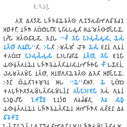
𑁩.𑁨𑁬]
.
𑀢𑀢𑁄 𑀏𑀢𑀸𑀤𑀺𑀲𑁄 𑀧𑀜𑁆𑀜𑀯𑀸𑀬𑁂𑀯𑁂𑀢𑁆𑀣 𑀕𑀼𑀡𑀤𑁄𑀲𑀯𑀺𑀪𑀸𑀕𑀯𑀺𑀯𑁂𑀘𑀦𑁂
𑀅𑀥𑀺𑀓𑀸𑀭𑀻, 𑀦𑀜𑁆𑀜𑁄 𑀢𑀩𑁆𑀩𑀺𑀧𑀭𑀻𑀢𑁄 𑀧𑀼𑀭𑀺𑀲𑀧𑀲𑀽𑀢𑀺 𑀅𑀬𑀫𑁂𑀢𑁆𑀣𑀸𑀥𑀺𑀧𑁆𑀧𑀸𑀬𑁄.
𑀭𑀼𑀴𑁆𑀳𑁄 𑀅𑀢𑁆𑀣𑀯𑀺𑀲𑁂𑀲𑁄. 𑀢𑁂𑀦𑀸𑀳
‘‘𑀓𑀺𑀁 𑀢𑁂𑀳𑀺 𑀧𑀸𑀤𑀲𑀼𑀲𑁆𑀲𑀽𑀲𑀸, 𑀬𑁂𑀲𑀁
𑀦𑀢𑁆𑀣𑀺 𑀕𑀼𑀭𑀽𑀦𑀺𑀳𑀸’’
𑀢𑀺.
𑀇𑀳𑀸
𑀢𑀺 𑀇𑀫𑀲𑁆𑀫𑀺𑀁 𑀮𑁄𑀓𑁂
𑀬𑁂𑀲𑀁
𑀚𑀦𑀸𑀦𑀁 𑀕𑀼𑀭𑀽𑀦𑀁
𑀓𑀸𑀢𑀩𑁆𑀩𑀸
𑀧𑀸𑀤𑀲𑀼𑀲𑁆𑀲𑀽𑀲𑀸
𑀧𑀸𑀤𑀧𑀭𑀺𑀘𑀭𑀺𑀬𑀸
𑀦𑀢𑁆𑀣𑀺, 𑀢𑁂𑀳𑀺
𑀚𑀦𑁂𑀳𑀺
𑀬𑀣𑀸𑀯𑀼𑀢𑁆𑀢𑀦𑀬𑁂𑀦 𑀧𑀜𑁆𑀜𑀸𑀯𑁂𑀬𑀢𑁆𑀢𑀺𑀬𑀭𑀲𑀸𑀦𑀪𑀺𑀜𑁆𑀜𑁂𑀳𑀺
𑀓𑀺𑀁
𑀧𑀬𑁄𑀚𑀦𑀁,
𑀮𑁂𑀲𑀫𑀢𑁆𑀢𑀫𑁆𑀧𑀺 𑀦𑀢𑁆𑀣𑀺, 𑀅𑀦𑀥𑀺𑀕𑀢𑀸𑀬𑁂𑀯𑁂𑀢𑁆𑀣 𑀏𑀢𑁂𑀢𑀺 𑀅𑀥𑀺𑀧𑁆𑀧𑀸𑀬𑁄.
𑀇𑀤𑀸𑀦𑀺 𑀩𑁆𑀬𑀢𑀺𑀭𑁂𑀓𑀫𑀼𑀔𑁂𑀦 𑀆𑀳
‘‘𑀬𑁂’’
𑀢𑀺𑀆𑀤𑀺.
𑀬𑁂
𑀧𑀼𑀩𑁆𑀩𑁂
𑀓𑀢𑀧𑀼𑀜𑁆𑀜𑀢𑀸𑀤𑀺𑀲𑀫𑁆𑀧𑀢𑁆𑀢𑀺𑀲𑀫𑁆𑀧𑀦𑁆𑀦𑀸
𑀢𑀧𑁆𑀧𑀸𑀤𑀭𑀚𑁂𑀳𑀺
𑀢𑁂𑀲𑀁 𑀕𑀼𑀭𑀽𑀦𑀁
𑀧𑀸𑀤𑀥𑀽𑀮𑀻𑀳𑀺
𑀑𑀓𑀺𑀡𑁆𑀡𑀸
𑀑𑀦𑀤𑁆𑀥𑀸 𑀕𑀯𑀘𑁆𑀙𑀺𑀢𑀸,
𑀢𑁂𑀯 𑀲𑀸𑀥𑀽
𑀬𑀣𑀸𑀯𑀼𑀢𑁆𑀢𑀦𑀬𑁂𑀦 𑀧𑀜𑁆𑀜𑀸𑀯𑁂𑀬𑀢𑁆𑀢𑀺𑀬𑁂𑀦 𑀅𑀪𑀺𑀜𑁆𑀜𑀸𑀢𑀸 𑀲𑀚𑁆𑀚𑀦𑀸 𑀏𑀯
𑀯𑀺𑀯𑁂𑀓𑀺𑀦𑁄
𑀳𑁂𑀬𑁆𑀬𑁄𑀧𑀸𑀤𑁂𑀬𑁆𑀬𑀕𑀼𑀡𑀤𑁄𑀲𑀯𑀺𑀪𑀸𑀕𑀦𑀺𑀬𑀫𑀦𑀧𑀜𑁆𑀜𑀸𑀲𑀫𑁆𑀧𑀢𑁆𑀢𑀺𑀲𑀫