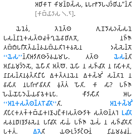
𑀅𑀥𑀺𑀓𑀸𑀭𑁄 𑀓𑀺𑀫𑀦𑁆𑀥𑀲𑁆𑀲, 𑀭𑀽𑀧𑀪𑁂𑀤𑁄𑀧𑀮𑀤𑁆𑀥𑀺𑀬’’𑀦𑁆𑀢𑀺
[𑀓𑀸𑀩𑁆𑀬𑀸𑀤𑀸𑀲 𑁧.𑁮]
.
𑀬𑁂𑀦𑁂𑀯𑀁, 𑀢𑁂𑀦𑁂𑀢𑁆𑀣 𑀕𑀼𑀡𑀤𑁄𑀲𑀤𑀲𑁆𑀲𑀦𑁂
𑀧𑀲𑀦𑁆𑀦𑀸𑀦𑁂𑀓𑀲𑀢𑁆𑀣𑀘𑀓𑁆𑀔𑀼𑀬𑁂𑀯𑀸𑀥𑀺𑀕𑀢𑁄, 𑀦𑀜𑁆𑀜𑁄
𑀢𑀩𑁆𑀩𑀺𑀧𑀭𑀻𑀢𑁄𑀢𑁆𑀬𑀦𑁆𑀯𑀬𑀩𑁆𑀬𑀢𑀺𑀭𑁂𑀓𑀯𑀲𑁂𑀦 𑀤𑀲𑁆𑀲𑁂𑀦𑁆𑀢𑁄
‘‘𑀬𑁂𑀲’’
𑀦𑁆𑀢𑀺𑀆𑀤𑀺𑀕𑀸𑀣𑀸𑀤𑁆𑀯𑀬𑀫𑀸𑀳. 𑀢𑀢𑁆𑀣
𑀬𑁂𑀲
𑀦𑁆𑀢𑀺
𑀅𑀦𑀺𑀬𑀫𑀼𑀤𑁆𑀤𑁂𑀲𑁄, 𑀬𑁂𑀳𑀻𑀢𑀺 𑀅𑀢𑁆𑀣𑁄. 𑀬𑁂𑀳𑀺 𑀦 𑀲𑀜𑁆𑀘𑀺𑀢𑀸 𑀦 𑀭𑀸𑀲𑀺𑀓𑀢𑀸,
𑀦𑀸𑀦𑀸𑀲𑀦𑁆𑀢𑀸𑀦𑀯𑀼𑀢𑁆𑀢𑀺𑀦𑀻𑀧𑀺 𑀏𑀓𑀢𑁆𑀢𑀦𑀬𑁂𑀦 𑀏𑀓𑀲𑁆𑀫𑀺𑀁 𑀲𑀦𑁆𑀢𑀸𑀦𑁂 𑀦
𑀯𑀸𑀲𑀺𑀢𑀸 𑀦𑀧𑀭𑀺𑀪𑀸𑀯𑀺𑀢𑀸𑀢𑀺 𑀯𑀼𑀢𑁆𑀢𑀁 𑀳𑁄𑀢𑀺. 𑀓𑀸 𑀲𑀸? 𑀧𑀜𑁆𑀜𑀸
𑀳𑁂𑀬𑁆𑀬𑁄𑀧𑀸𑀤𑁂𑀬𑁆𑀬𑀯𑀺𑀯𑁂𑀓𑀭𑀽𑀧𑀸. 𑀓𑀻𑀤𑀺𑀲𑀻𑀢𑀺 𑀆𑀳
‘‘𑀅𑀦𑁂𑀓𑀲𑀢𑁆𑀣𑀦𑁆𑀢𑀭𑁄𑀘𑀺𑀢𑀸’’
𑀢𑀺.
𑀅𑀦𑁂𑀓𑀲𑁆𑀫𑀺𑀁
𑀢𑀺𑀧𑀺𑀝𑀓𑀢𑀓𑁆𑀓𑀩𑁆𑀬𑀸𑀓𑀭𑀡𑀸𑀮𑀗𑁆𑀓𑀸𑀭𑀲𑀢𑁆𑀣𑀸𑀤𑀺𑀓𑁂 𑀲𑀢𑁆𑀣𑀦𑁆𑀢𑀭𑁂
𑀉𑀘𑀺𑀢𑀸
𑀲𑀯𑀦𑀥𑀸𑀭𑀡𑀸𑀤𑀺𑀯𑀲𑁂𑀦 𑀧𑀭𑀺𑀘𑀺𑀢𑀸 𑀲𑀸𑀬𑀁 𑀧𑀜𑁆𑀜𑀸 𑀬𑁂𑀲𑀁 𑀦 𑀲𑀜𑁆𑀘𑀺𑀢𑀸𑀢𑀺
𑀧𑀓𑀢𑀁.
𑀏𑀢𑁂
𑀢𑀺 𑀬𑀣𑀸𑀉𑀤𑁆𑀤𑀺𑀝𑁆𑀞𑀸𑀦𑀁 𑀦𑀺𑀬𑀫𑀯𑀘𑀦𑀁.